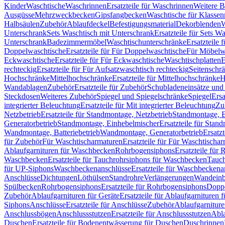
Kinder
Waschtische
Waschrinnen
Ersatzteile für Waschrinnen
Weitere 
Ausgüsse
Mehrzweckbecken
Gipsfangbecken
Waschtische für Klasse
Halbsäulen
Zubehör
Ablaufdeckel
Befestigungsmaterial
Dekorblenden
W
Unterschrank
Sets Waschtisch mit Unterschrank
Ersatzteile für Sets W
Unterschrank
Badezimmermöbel
Waschtischunterschränke
Ersatzteile 
Doppelwaschtische
Ersatzteile für Für Doppelwaschtische
Für Möbelw
Eckwaschtische
Ersatzteile für Für Eckwaschtische
Waschtischplatten
E
rechteckig
Ersatzteile für Für Aufsatzwaschtisch rechteckig
Seitenschr
Hochschränke
Mittelhochschränke
Ersatzteile für Mittelhochschränke
H
Wandablagen
Zubehör
Ersatzteile für Zubehör
Schubladeneinsätze un
Steckdosen
Weiteres Zubehör
Spiegel und Spiegelschränke
Spiegel
Ersa
integrierter Beleuchtung
Ersatzteile für Mit integrierter Beleuchtung
Zu
Netzbetrieb
Ersatzteile für Standmontage, Netzbetrieb
Standmontage, Ba
Generatorbetrieb
Standmontage, Einhebelmischer
Ersatzteile für Stan
Wandmontage, Batteriebetrieb
Wandmontage, Generatorbetrieb
Ersatz
für Zubehör
Für Waschtischarmaturen
Ersatzteile für Für Waschtischa
Ablaufgarnituren für Waschbecken
Rohrbogensiphons
Ersatzteile für
Waschbecken
Ersatzteile für Tauchrohrsiphons für Waschbecken
Tauch
für UP-Siphons
Waschbeckenanschlüsse
Ersatzteile für Waschbeckena
Anschlüsse
Dichtungen
Löthülsen
Standrohre
Verlängerungen
Wandeinb
Spülbecken
Rohrbogensiphons
Ersatzteile für Rohrbogensiphons
Dopp
Zubehör
Ablaufgarnituren für Geräte
Ersatzteile für Ablaufgarnituren 
Siphons
Anschlüsse
Ersatzteile für Anschlüsse
Zubehör
Ablaufgarnitur
Anschlussbögen
Anschlussstutzen
Ersatzteile für Anschlussstutzen
Abla
Duschen
Ersatzteile für Bodenentwässerung für Duschen
Duschrinnen