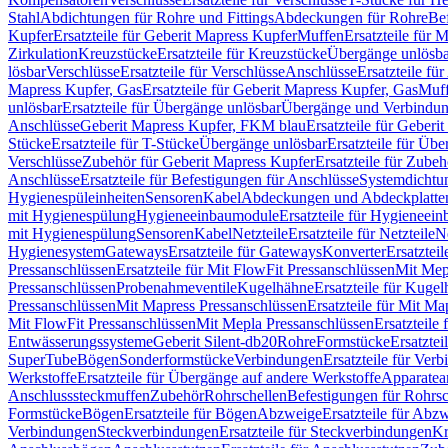
Stahl
Abdichtungen für Rohre und Fittings
Abdeckungen für Rohre
Be
Kupfer
Ersatzteile für Geberit Mapress Kupfer
Muffen
Ersatzteile für 
Zirkulation
Kreuzstücke
Ersatzteile für Kreuzstücke
Übergänge unlösba
lösbar
Verschlüsse
Ersatzteile für Verschlüsse
Anschlüsse
Ersatzteile fü
Mapress Kupfer, Gas
Ersatzteile für Geberit Mapress Kupfer, Gas
Muf
unlösbar
Ersatzteile für Übergänge unlösbar
Übergänge und Verbindun
Anschlüsse
Geberit Mapress Kupfer, FKM blau
Ersatzteile für Geber
Stücke
Ersatzteile für T-Stücke
Übergänge unlösbar
Ersatzteile für Üb
Verschlüsse
Zubehör für Geberit Mapress Kupfer
Ersatzteile für Zube
Anschlüsse
Ersatzteile für Befestigungen für Anschlüsse
Systemdichtu
Hygienespüleinheiten
Sensoren
Kabel
Abdeckungen und Abdeckplatte
mit Hygienespülung
Hygieneeinbaumodule
Ersatzteile für Hygieneei
mit Hygienespülung
Sensoren
Kabel
Netzteile
Ersatzteile für Netzteile
N
Hygienesystem
Gateways
Ersatzteile für Gateways
Konverter
Ersatzteil
Pressanschlüssen
Ersatzteile für Mit FlowFit Pressanschlüssen
Mit Mep
Pressanschlüssen
Probenahmeventile
Kugelhähne
Ersatzteile für Kuge
Pressanschlüssen
Mit Mapress Pressanschlüssen
Ersatzteile für Mit Ma
Mit FlowFit Pressanschlüssen
Mit Mepla Pressanschlüssen
Ersatzteile
Entwässerungssysteme
Geberit Silent-db20
Rohre
Formstücke
Ersatztei
SuperTube
Bögen
Sonderformstücke
Verbindungen
Ersatzteile für Ver
Werkstoffe
Ersatzteile für Übergänge auf andere Werkstoffe
Apparatea
Anschlusssteckmuffen
Zubehör
Rohrschellen
Befestigungen für Rohrsc
Formstücke
Bögen
Ersatzteile für Bögen
Abzweige
Ersatzteile für Abz
Verbindungen
Steckverbindungen
Ersatzteile für Steckverbindungen
Kr