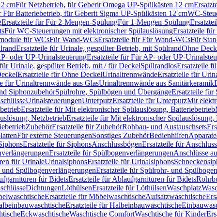
12 cm
Für Netzbetrieb, für Geberit Omega UP-Spülkästen 12 cm
Ersatzt
ür Für Batteriebetrieb, für Geberit Sigma UP-Spülkästen 12 cm
WC-Steue
g
Ersatzteile für Für 2-Mengen-Spülung
Für 1-Mengen-Spülung
Ersatzte
ts
Für WC-Steuerungen mit elektronischer Spülauslösung
Ersatzteile f
ärmodule für WCs
Für Wand-WCs
Ersatzteile für Für Wand-WCs
Für Sta
ülrand
Ersatzteile für Urinale, gespülter Betrieb, mit Spülrand
Ohne Deck
P- oder UP-Urinalsteuerung
Ersatzteile für Für AP- oder UP-Urinalste
 für Urinale, gespülter Betrieb, mit / für Deckel
Spülrandlos
Ersatzteile f
eckel
Ersatzteile für Ohne Deckel
Urinaltrennwände
Ersatzteile für Uri
le für Urinaltrennwände aus Glas
Urinaltrennwände aus Sanitärkeramik
nd Siphonzubehör
Spülrohre, Spülbögen und Übergänge
Ersatzteile fü
schlüsse
Urinalsteuerungen
Unterputz
Ersatzteile für Unterputz
Mit elekt
betrieb
Ersatzteile für Mit elektronischer Spülauslösung, Batteriebetrieb
auslösung, Netzbetrieb
Ersatzteile für Mit elektronischer Spülauslösung,
iebetrieb
Zubehör
Ersatzteile für Zubehör
Rohbau- und Austauschsets
Ers
atten
Für externe Steuerungen
Sonstiges Zubehör
Bedienhilfen
Apparate
Siphons
Ersatzteile für Siphons
Anschlussbögen
Ersatzteile für Anschlu
verlängerungen
Ersatzteile für Spülbogenverlängerungen
Anschlüsse a
ren für Urinale
Urinalsiphons
Ersatzteile für Urinalsiphons
Schneckensip
- und Spülbogenverlängerungen
Ersatzteile für Spülrohr- und Spülbog
fgarnituren für Bidets
Ersatzteile für Ablaufgarnituren für Bidets
Rohrb
schlüsse
Dichtungen
Löthülsen
Ersatzteile für Löthülsen
Waschplatz
Wasc
elwaschtische
Ersatzteile für Möbelwaschtische
Aufsatzwaschtische
Ers
albeinbauwaschtische
Ersatzteile für Halbeinbauwaschtische
Einbauwasc
htische
Eckwaschtische
Waschtische Comfort
Waschtische für Kinder
Ers