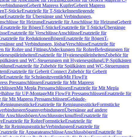
hverbindungen
Geberit Mapress Kupfer
Geberit Mapress
gen
T-Stücke
Ersatzteile für T-Stücke
Innenliegende
bar
Ersatzteile für Übergänge und Verbindungen,
nschlüsse für Heizung
Ersatzteile für Anschlüsse für Heizung
Geberit
n
Ersatzteile für Bögen
T-Stücke
Ersatzteile für T-Stücke
Übergänge
üsse
Ersatzteile für Verschlüsse
Anschlüsse
Ersatzteile für
rsatzteile für Reduktionen
Bögen
Ersatzteile für Bögen
T-
bergänge und Verbindungen, lösbar
Verschlüsse
Ersatzteile für
n für Rohre und Fittings
Abdeckungen für Rohre
Befestigungen für
ienespüleinheiten
Ersatzteile für Hygienespüleinheiten
Zubehör für
r Spülkästen und WC-Steuerungen mit Hygienespülung
UP-Spülkästen
pülung
Ersatzteile für Zubehör für Spülkästen und WC-Steuerungen
stem
Ersatzteile für Geberit Connect Zubehör für Geberit
le
Ersatzteile für Schrägsitzventile
Mit FlowFit
ress Pressanschlüssen
Ersatzteile für Mit Mapress
schlüssen
Mit Mepla Pressanschlüssen
Ersatzteile für Mit Mepla
gelhähne für UP-Montage
Mit FlowFit Pressanschlüssen
Ersatzteile für
le für Mit Mapress Pressanschlüssen
Gebäude-
n
Reinigungsstücke
Ersatzteile für Reinigungsstücke
Formstücke
ckverbindungen
Spannverbindungen
Übergänge auf andere
e für Anschlussbögen
Anschlusssteckmuffen
Ersatzteile für
re
Ersatzteile für Rohre
Formstücke
Ersatzteile für
ile für Reinigungsstücke
Verbindungen
Ersatzteile für
rsatzteile für Apparateanschlüsse
Anschlussbögen
Ersatzteile für