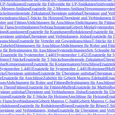
r UP-Spülkästen
Ersatzteile für Füllventile für UP-Spülkästen
Spülventile
-Mengen-Spülung
Ersatzteile für 2-Mengen-Spülung
Versorgungssyste
ücke
Innenliegende Zirkulation
Übergänge unlösbar
Übergänge und Verb
Gewindeanschluss
T-Stücke für Heizung
Übergänge und Verbindungen fü
hre und Fittings
Abdichtungen für Anschlüsse
Abdichtungen für Fitting
für Flanschverbindungen
Verbrauchsmaterial
Geberit Mepla
Systemrohr
tings
Kupplungen
Ersatzteile für Kupplungen
Reduktionen
Ersatzteile fü
Übergänge unlösbar
Übergänge und Verbindungen, lösbar
Ersatzteile fü
deanschluss
Ersatzteile für Verteiler mit Gewindeanschluss
T-Stücke für 
r Zubehör
Dämmungen für Anschlüsse
Abdichtungen für Rohre und Fitti
ile für Befestigungen für Anschlüsse
Systemdichtungen
Sets Schraube fü
1
Ersatzteile für Systemrohre 1.4401
Systemrohre 1.4521
Ersatzteile für
 Bögen
T-Stücke
Ersatzteile für T-Stücke
Innenliegende Zirkulation
Übergä
sbar
Kompensatoren
Ersatzteile für Kompensatoren
Verschlüsse
Ersatztei
Systemrohre 1.4401
Ersatzteile für Systemrohre 1.4401
Rohrnippel
Muff
ücke
Übergänge unlösbar
Ersatzteile für Übergänge unlösbar
Übergänge u
e
Ersatzteile für Anschlüsse
Zubehör für Geberit Mapress Edelstahl
Ersat
ings
Abdichtungen für Rohre und Fittings
Befestigungen für Anschlüsse
re Therm
Fittings
Ersatzteile für Fittings
Muffen
Ersatzteile für Muffen
Re
ergänge unlösbar
Übergänge und Verbindungen, lösbar
Ersatzteile für Ü
eizung
Ersatzteile für T-Stücke für Heizung
Anschlüsse für Heizung
Ersat
ür Flanschverbindungen
Geberit Mapress C-Stahl
Geberit Mapress C-Sta
eduktionen
Ersatzteile für Reduktionen
Bögen
Ersatzteile für Bögen
T-St
ergänge und Verbindungen, lösbar
Ersatzteile für Übergänge und Verb
eizung
Ersatzteile für T-Stücke für Heizung
Anschlüsse für Heizung
Ersat