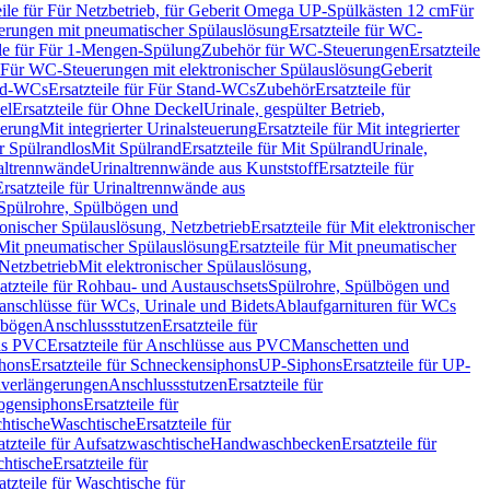
eile für Für Netzbetrieb, für Geberit Omega UP-Spülkästen 12 cm
Für
rungen mit pneumatischer Spülauslösung
Ersatzteile für WC-
ile für Für 1-Mengen-Spülung
Zubehör für WC-Steuerungen
Ersatzteile
ür Für WC-Steuerungen mit elektronischer Spülauslösung
Geberit
nd-WCs
Ersatzteile für Für Stand-WCs
Zubehör
Ersatzteile für
el
Ersatzteile für Ohne Deckel
Urinale, gespülter Betrieb,
uerung
Mit integrierter Urinalsteuerung
Ersatzteile für Mit integrierter
ür Spülrandlos
Mit Spülrand
Ersatzteile für Mit Spülrand
Urinale,
naltrennwände
Urinaltrennwände aus Kunststoff
Ersatzteile für
Ersatzteile für Urinaltrennwände aus
r Spülrohre, Spülbögen und
ronischer Spülauslösung, Netzbetrieb
Ersatzteile für Mit elektronischer
Mit pneumatischer Spülauslösung
Ersatzteile für Mit pneumatischer
 Netzbetrieb
Mit elektronischer Spülauslösung,
atzteile für Rohbau- und Austauschsets
Spülrohre, Spülbögen und
anschlüsse für WCs, Urinale und Bidets
Ablaufgarnituren für WCs
ssbögen
Anschlussstutzen
Ersatzteile für
us PVC
Ersatzteile für Anschlüsse aus PVC
Manschetten und
hons
Ersatzteile für Schneckensiphons
UP-Siphons
Ersatzteile für UP-
enverlängerungen
Anschlussstutzen
Ersatzteile für
ogensiphons
Ersatzteile für
htische
Waschtische
Ersatzteile für
atzteile für Aufsatzwaschtische
Handwaschbecken
Ersatzteile für
htische
Ersatzteile für
atzteile für Waschtische für