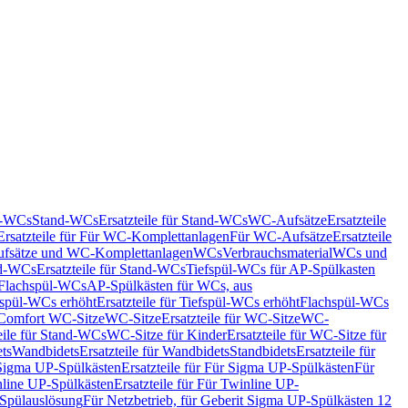
nd-WCs
Stand-WCs
Ersatzteile für Stand-WCs
WC-Aufsätze
Ersatzteile
Ersatzteile für Für WC-Komplettanlagen
Für WC-Aufsätze
Ersatzteile
fsätze und WC-Komplettanlagen
WCs
Verbrauchsmaterial
WCs und
d-WCs
Ersatzteile für Stand-WCs
Tiefspül-WCs für AP-Spülkasten
r Flachspül-WCs
AP-Spülkästen für WCs, aus
fspül-WCs erhöht
Ersatzteile für Tiefspül-WCs erhöht
Flachspül-WCs
r Comfort WC-Sitze
WC-Sitze
Ersatzteile für WC-Sitze
WC-
eile für Stand-WCs
WC-Sitze für Kinder
Ersatzteile für WC-Sitze für
ts
Wandbidets
Ersatzteile für Wandbidets
Standbidets
Ersatzteile für
Sigma UP-Spülkästen
Ersatzteile für Für Sigma UP-Spülkästen
Für
line UP-Spülkästen
Ersatzteile für Für Twinline UP-
 Spülauslösung
Für Netzbetrieb, für Geberit Sigma UP-Spülkästen 12