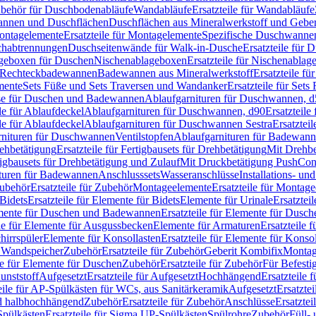
Zubehör für Duschbodenabläufe
Wandabläufe
Ersatzteile für Wandabläufe
wannen und Duschflächen
Duschflächen aus Mineralwerkstoff und Geberi
ntagelemente
Ersatzteile für Montagelemente
Spezifische Duschwanne
schabtrennungen
Duschseitenwände für Walk-in-Dusche
Ersatzteile für
lageboxen für Duschen
Nischenablageboxen
Ersatzteile für Nischenabla
ür Rechteckbadewannen
Badewannen aus Mineralwerkstoff
Ersatzteile f
mente
Sets Füße und Sets Traversen und Wandanker
Ersatzteile für Set
se für Duschen und Badewannen
Ablaufgarnituren für Duschwannen, 
ile für Ablaufdeckel
Ablaufgarnituren für Duschwannen, d90
Ersatzteil
ile für Ablaufdeckel
Ablaufgarnituren für Duschwannen Sestra
Ersatztei
rnituren für Duschwannen
Ventilstopfen
Ablaufgarnituren für Badewann
rehbetätigung
Ersatzteile für Fertigbausets für Drehbetätigung
Mit Drehbe
rtigbausets für Drehbetätigung und Zulauf
Mit Druckbetätigung PushCon
ituren für Badewannen
Anschlusssets
Wasseranschlüsse
Installations- un
ubehör
Ersatzteile für Zubehör
Montageelemente
Ersatzteile für Montag
Bidets
Ersatzteile für Elemente für Bidets
Elemente für Urinale
Ersatztei
mente für Duschen und Badewannen
Ersatzteile für Elemente für Dus
ile für Elemente für Ausgussbecken
Elemente für Armaturen
Ersatzteile 
hirrspüler
Elemente für Konsollasten
Ersatzteile für Elemente für Konso
r Wandspeicher
Zubehör
Ersatzteile für Zubehör
Geberit Kombifix
Montag
le für Elemente für Duschen
Zubehör
Ersatzteile für Zubehör
Für Befesti
unststoff
Aufgesetzt
Ersatzteile für Aufgesetzt
Hochhängend
Ersatzteile
eile für AP-Spülkästen für WCs, aus Sanitärkeramik
Aufgesetzt
Ersatztei
nd halbhochhängend
Zubehör
Ersatzteile für Zubehör
Anschlüsse
Ersatztei
pülkästen
Ersatzteile für Sigma UP-Spülkästen
Spülrohre
Zubehör
Füll- 