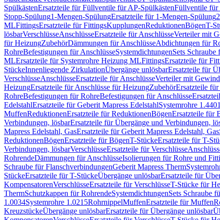
Spülkästen
Ersatzteile für Füllventile für AP-Spülkästen
Füllventile fü
Stopp-Spülung
1-Mengen-Spülung
Ersatzteile für 1-Mengen-Spülung
2
ML
Fittings
Ersatzteile für Fittings
Kupplungen
Reduktionen
Bögen
T-St
lösbar
Verschlüsse
Anschlüsse
Ersatzteile für Anschlüsse
Verteiler mit 
für Heizung
Zubehör
Dämmungen für Anschlüsse
Abdichtungen für Ro
Rohre
Befestigungen für Anschlüsse
Systemdichtungen
Sets Schraube 
ML
Ersatzteile für Systemrohre Heizung ML
Fittings
Ersatzteile für Fit
Stücke
Innenliegende Zirkulation
Übergänge unlösbar
Ersatzteile für 
Verschlüsse
Anschlüsse
Ersatzteile für Anschlüsse
Verteiler mit Gewin
Heizung
Ersatzteile für Anschlüsse für Heizung
Zubehör
Ersatzteile fü
Rohre
Befestigungen für Rohre
Befestigungen für Anschlüsse
Ersatzte
Edelstahl
Ersatzteile für Geberit Mapress Edelstahl
Systemrohre 1.440
Muffen
Reduktionen
Ersatzteile für Reduktionen
Bögen
Ersatzteile für
Verbindungen, lösbar
Ersatzteile für Übergänge und Verbindungen, lö
Mapress Edelstahl, Gas
Ersatzteile für Geberit Mapress Edelstahl, Gas
Reduktionen
Bögen
Ersatzteile für Bögen
T-Stücke
Ersatzteile für T-St
Verbindungen, lösbar
Verschlüsse
Ersatzteile für Verschlüsse
Anschlüss
Rohrende
Dämmungen für Anschlüsse
Isolierungen für Rohre und Fitt
Schraube für Flanschverbindungen
Geberit Mapress Therm
Systemroh
Stücke
Ersatzteile für T-Stücke
Übergänge unlösbar
Ersatzteile für Üb
Kompensatoren
Verschlüsse
Ersatzteile für Verschlüsse
T-Stücke für H
Therm
Schutzkappen für Rohrende
Systemdichtungen
Sets Schraube f
1.0034
Systemrohre 1.0215
Rohrnippel
Muffen
Ersatzteile für Muffen
R
Kreuzstücke
Übergänge unlösbar
Ersatzteile für Übergänge unlösbar
Üb
Kompensatoren
Verschlüsse
Ersatzteile für Verschlüsse
T-Stücke für H