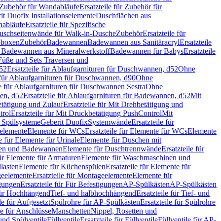
Zubehör für Wandabläufe
Ersatzteile für Zubehör für
t Duofix Installationselemente
Duschflächen aus
nabläufe
Ersatzteile für Spezifische
 Duschseitenwände für Walk-in-Dusche
Zubehör
Ersatzteile für
geboxen
Zubehör
Badewannen
Badewannen aus Sanitäracryl
Ersatzteile
ür Badewannen aus Mineralwerkstoff
Badewannen für Babys
Ersatzteile
s Füße und Sets Traversen und
d52
Ersatzteile für Ablaufgarnituren für Duschwannen, d52
Ohne
e für Ablaufgarnituren für Duschwannen, d90
Ohne
le für Ablaufgarnituren für Duschwannen Sestra
Ohne
en, d52
Ersatzteile für Ablaufgarnituren für Badewannen, d52
Mit
tätigung und Zulauf
Ersatzteile für Mit Drehbetätigung und
trol
Ersatzteile für Mit Druckbetätigung PushControl
Mit
d Spülsysteme
Geberit Duofix
Systemwände
Ersatzteile für
eelemente
Elemente für WCs
Ersatzteile für Elemente für WCs
Elemente
le für Elemente für Urinale
Elemente für Duschen mit
chen und Badewannen
Elemente für Duschtrennwände
Ersatzteile für
für Elemente für Armaturen
Elemente für Waschmaschinen und
llasten
Elemente für Küchenspülen
Ersatzteile für Elemente für
eelemente
Ersatzteile für Montageelemente
Elemente für
gungen
Ersatzteile für Für Befestigungen
AP-Spülkästen
AP-Spülkästen
 für Hochhängend
Tief- und halbhochhängend
Ersatzteile für Tief- und
le für Aufgesetzt
Spülrohre für AP-Spülkästen
Ersatzteile für Spülrohre
le für Anschlüsse
Manschetten
Nippel, Rosetten und
und Spülventile
Füllventile
Ersatzteile für Füllventile
Füllventile für AP-