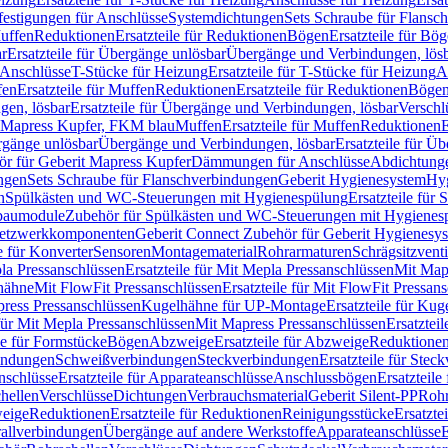
festigungen für Anschlüsse
Systemdichtungen
Sets Schraube für Flansc
Muffen
Reduktionen
Ersatzteile für Reduktionen
Bögen
Ersatzteile für Bö
r
Ersatzteile für Übergänge unlösbar
Übergänge und Verbindungen, lös
r Anschlüsse
T-Stücke für Heizung
Ersatzteile für T-Stücke für Heizung
A
fen
Ersatzteile für Muffen
Reduktionen
Ersatzteile für Reduktionen
Böge
gen, lösbar
Ersatzteile für Übergänge und Verbindungen, lösbar
Verschl
it Mapress Kupfer, FKM blau
Muffen
Ersatzteile für Muffen
Reduktionen
E
ergänge unlösbar
Übergänge und Verbindungen, lösbar
Ersatzteile für Ü
hör für Geberit Mapress Kupfer
Dämmungen für Anschlüsse
Abdichtunge
ngen
Sets Schraube für Flanschverbindungen
Geberit Hygienesystem
Hyg
n
Spülkästen und WC-Steuerungen mit Hygienespülung
Ersatzteile fü
nbaumodule
Zubehör für Spülkästen und WC-Steuerungen mit Hygienes
etzwerkkomponenten
Geberit Connect Zubehör für Geberit Hygienesy
e für Konverter
Sensoren
Montagematerial
Rohrarmaturen
Schrägsitzventi
la Pressanschlüssen
Ersatzteile für Mit Mepla Pressanschlüssen
Mit Map
lhähne
Mit FlowFit Pressanschlüssen
Ersatzteile für Mit FlowFit Pressan
press Pressanschlüssen
Kugelhähne für UP-Montage
Ersatzteile für Ku
 für Mit Mepla Pressanschlüssen
Mit Mapress Pressanschlüssen
Ersatztei
le für Formstücke
Bögen
Abzweige
Ersatzteile für Abzweige
Reduktione
bindungen
Schweißverbindungen
Steckverbindungen
Ersatzteile für Ste
nschlüsse
Ersatzteile für Apparateanschlüsse
Anschlussbögen
Ersatzteil
hellen
Verschlüsse
Dichtungen
Verbrauchsmaterial
Geberit Silent-PP
Roh
weige
Reduktionen
Ersatzteile für Reduktionen
Reinigungsstücke
Ersatzte
allverbindungen
Übergänge auf andere Werkstoffe
Apparateanschlüsse
E