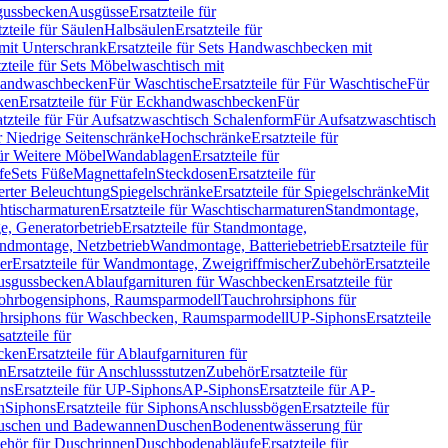
sgussbecken
Ausgüsse
Ersatzteile für
tzteile für Säulen
Halbsäulen
Ersatzteile für
mit Unterschrank
Ersatzteile für Sets Handwaschbecken mit
tzteile für Sets Möbelwaschtisch mit
 Handwaschbecken
Für Waschtische
Ersatzteile für Für Waschtische
Für
ken
Ersatzteile für Für Eckhandwaschbecken
Für
atzteile für Für Aufsatzwaschtisch Schalenform
Für Aufsatzwaschtisch
ür Niedrige Seitenschränke
Hochschränke
Ersatzteile für
für Weitere Möbel
Wandablagen
Ersatzteile für
fe
Sets Füße
Magnettafeln
Steckdosen
Ersatzteile für
ierter Beleuchtung
Spiegelschränke
Ersatzteile für Spiegelschränke
Mit
htischarmaturen
Ersatzteile für Waschtischarmaturen
Standmontage,
, Generatorbetrieb
Ersatzteile für Standmontage,
andmontage, Netzbetrieb
Wandmontage, Batteriebetrieb
Ersatzteile für
er
Ersatzteile für Wandmontage, Zweigriffmischer
Zubehör
Ersatzteile
Ausgussbecken
Ablaufgarnituren für Waschbecken
Ersatzteile für
 Rohrbogensiphons, Raumsparmodell
Tauchrohrsiphons für
rohrsiphons für Waschbecken, Raumsparmodell
UP-Siphons
Ersatzteile
satzteile für
ecken
Ersatzteile für Ablaufgarnituren für
en
Ersatzteile für Anschlussstutzen
Zubehör
Ersatzteile für
ns
Ersatzteile für UP-Siphons
AP-Siphons
Ersatzteile für AP-
n
Siphons
Ersatzteile für Siphons
Anschlussbögen
Ersatzteile für
uschen und Badewannen
Duschen
Bodenentwässerung für
behör für Duschrinnen
Duschbodenabläufe
Ersatzteile für