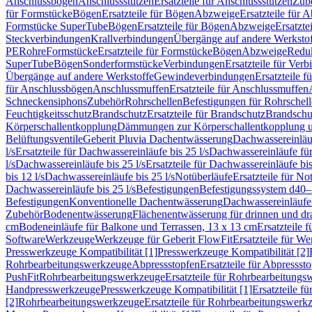
Anschlussbögen
Anschlussstutzen
Ersatzteile für Anschlussstutzen
Zub
für Formstücke
Bögen
Ersatzteile für Bögen
Abzweige
Ersatzteile für 
Formstücke SuperTube
Bögen
Ersatzteile für Bögen
Abzweige
Ersatzte
Steckverbindungen
Krallverbindungen
Übergänge auf andere Werksto
PE
Rohre
Formstücke
Ersatzteile für Formstücke
Bögen
Abzweige
Redu
SuperTube
Bögen
Sonderformstücke
Verbindungen
Ersatzteile für Ver
Übergänge auf andere Werkstoffe
Gewindeverbindungen
Ersatzteile 
für Anschlussbögen
Anschlussmuffen
Ersatzteile für Anschlussmuffen
Schneckensiphons
Zubehör
Rohrschellen
Befestigungen für Rohrschel
Feuchtigkeitsschutz
Brandschutz
Ersatzteile für Brandschutz
Brandschu
Körperschallentkopplung
Dämmungen zur Körperschallentkopplung 
Belüftungsventile
Geberit Pluvia Dachentwässerung
Dachwassereinläu
l/s
Ersatzteile für Dachwassereinläufe bis 25 l/s
Dachwassereinläufe fü
l/s
Dachwassereinläufe bis 25 l/s
Ersatzteile für Dachwassereinläufe bis
bis 12 l/s
Dachwassereinläufe bis 25 l/s
Notüberläufe
Ersatzteile für No
Dachwassereinläufe bis 25 l/s
Befestigungen
Befestigungssystem d40
Befestigungen
Konventionelle Dachentwässerung
Dachwassereinläufe
Zubehör
Bodenentwässerung
Flächenentwässerung für drinnen und d
cm
Bodeneinläufe für Balkone und Terrassen, 13 x 13 cm
Ersatzteile 
Software
Werkzeuge
Werkzeuge für Geberit FlowFit
Ersatzteile für W
Presswerkzeuge Kompatibilität [1]
Presswerkzeuge Kompatibilität [2]
Rohrbearbeitungswerkzeuge
Abpressstopfen
Ersatzteile für Abpressst
PushFit
Rohrbearbeitungswerkzeuge
Ersatzteile für Rohrbearbeitung
Handpresswerkzeuge
Presswerkzeuge Kompatibilität [1]
Ersatzteile f
[2]
Rohrbearbeitungswerkzeuge
Ersatzteile für Rohrbearbeitungswerk