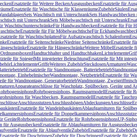
Becken
Ersatzteile für Weitere Becken
Ausgussbecken
Ersatzteile für Au
nräume
Ersatzteile für Waschtische für Klassenräume
Zubehör
Säulen
Ersa
andablagen
Sets Waschtisch mit Unterschrank
Sets Handwaschbecken 
aschtisch mit Unterschrank
Sets Möbelwaschtisch mit Unterschrank
Ersa
für Waschtischunterschränke
Für Handwaschbecken
Ersatzteile für Für
aschtische
Ersatzteile für Für Möbelwaschtische
Für Eckhandwaschbec
rsatzteile für Waschtischplatten
Für Aufsatzwaschtisch Schalenform
Ers
änke
Ersatzteile für Seitenschränke
Niedrige Seitenschränke
Ersatzteile f
ängeschränke
Ersatzteile für Hängeschränke
Weitere Möbel
Ersatzteile 
d Ordnungsboxen
Handtuchhalter und Handtuchhaken
Lichtelemente
Grif
tzteile für Spiegel
Mit integrierter Beleuchtung
Ersatzteile für Mit integr
behör
Lichtelemente
Griffe
Weiteres Zubehör
Steckdosen
Armaturen
Wasc
tteriebetrieb
Ersatzteile für Standmontage, Batteriebetrieb
Standmontage
dmontage, Einhebelmischer
Wandmontage, Netzbetrieb
Ersatzteile für W
teile für Wandmontage, Generatorbetrieb
Wandmontage, Zweigriffmisch
rmaturen
Apparateanschlüsse für Waschplatz, Spülbecken, Geräte und 
 Rohrbogensiphons
Rohrbogensiphons, Raumsparmodell
Ersatzteile für
rohrsiphons für Waschbecken, Raumsparmodell
Ersatzteile für Tauch
nschlüsse
Anschlussstutzen
Anschlussbögen
Abdeckungen
Anschlüsse
Er
aukästen
Ersatzteile für Wandeinbaukästen
Ablaufgarnituren für Spülb
elkammersiphons
Ersatzteile für Doppelkammersiphons
Anschlussstutz
für Geräte
Rohrbogensiphons
Ersatzteile für Rohrbogensiphons
UP-Sipho
en für Ausgussbecken
Ersatzteile für Ablaufgarnituren für Ausgussbecke
ufventile
Ersatzteile für Ablaufventile
Zubehör
Ersatzteile für Zubehör
D
Ersatzteile für Duschrinnen
Zubehör für Duschrinnen
Ersatzteile für Zu