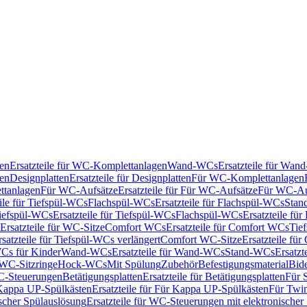
en
Ersatzteile für WC-Komplettanlagen
Wand-WCs
Ersatzteile für Wa
ken
Designplatten
Ersatzteile für Designplatten
Für WC-Komplettanlagen
tanlagen
Für WC-Aufsätze
Ersatzteile für Für WC-Aufsätze
Für WC-Au
eile für Tiefspül-WCs
Flachspül-WCs
Ersatzteile für Flachspül-WCs
Stan
iefspül-WCs
Ersatzteile für Tiefspül-WCs
Flachspül-WCs
Ersatzteile fü
Ersatzteile für WC-Sitze
Comfort WCs
Ersatzteile für Comfort WCs
Tie
rsatzteile für Tiefspül-WCs verlängert
Comfort WC-Sitze
Ersatzteile fü
WCs für Kinder
Wand-WCs
Ersatzteile für Wand-WCs
Stand-WCs
Ersatzt
r WC-Sitzringe
Hock-WCs
Mit Spülung
Zubehör
Befestigungsmaterial
Bide
C-Steuerungen
Betätigungsplatten
Ersatzteile für Betätigungsplatten
Für 
Kappa UP-Spülkästen
Ersatzteile für Für Kappa UP-Spülkästen
Für Twin
scher Spülauslösung
Ersatzteile für WC-Steuerungen mit elektronischer