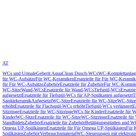
AT
WCs und Urinale
Geberit AquaClean Dusch-WCs
WC-Komplettanlag
für WC-Aufsätze
Für WC-Keramiken
Ersatzteile für Für WC-Kerami
für Für WC-Aufsätze
Zubehör
Ersatzteile für Zubehör
Für WC-Komplet
WC-Sitze
Wand-WCs
Ersatzteile für Wand-WCs
Tiefspül-WCs
Ersatzt
aufgesetzt
Ersatzteile für Tiefspül-WCs für AP-Spülkasten aufgesetzt
T
Sanitärkeramik
Aufgesetzt
WC-Sitze
Ersatzteile für WC-Sitze
WC-Sitze
erhöht
Ersatzteile für Flachspül-WCs erhöht
Tiefspül-WCs verlängert
E
Sitzringe
Ersatzteile für WC-Sitzringe
WCs für Kinder
Ersatzteile für 
Kinder
WC-Sitze
Ersatzteile für WC-Sitze
WC-Sitzringe
Ersatzteile fü
Standbidets
Zubehör
Ersatzteile für Zubehör
Betätigungsplatten und W
Omega UP-Spülkästen
Ersatzteile für Für Omega UP-Spülkästen
Für 
Spülkästen
Zubehör
Verbrauchsmaterial
WC-Steuerungen mit elektroni