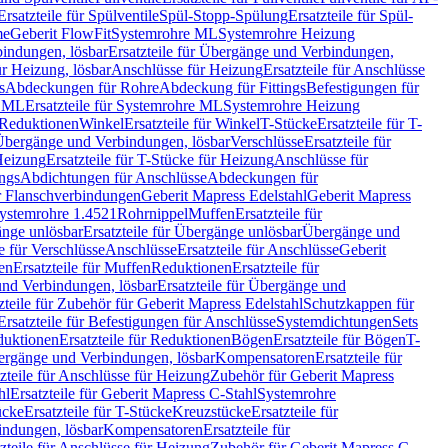
Ersatzteile für Spülventile
Spül-Stopp-Spülung
Ersatzteile für Spül-
me
Geberit FlowFit
Systemrohre ML
Systemrohre Heizung
indungen, lösbar
Ersatzteile für Übergänge und Verbindungen,
r Heizung, lösbar
Anschlüsse für Heizung
Ersatzteile für Anschlüsse
s
Abdeckungen für Rohre
Abdeckung für Fittings
Befestigungen für
e ML
Ersatzteile für Systemrohre ML
Systemrohre Heizung
r Reduktionen
Winkel
Ersatzteile für Winkel
T-Stücke
Ersatzteile für T-
r Übergänge und Verbindungen, lösbar
Verschlüsse
Ersatzteile für
Heizung
Ersatzteile für T-Stücke für Heizung
Anschlüsse für
ngs
Abdichtungen für Anschlüsse
Abdeckungen für
r Flanschverbindungen
Geberit Mapress Edelstahl
Geberit Mapress
 Systemrohre 1.4521
Rohrnippel
Muffen
Ersatzteile für
nge unlösbar
Ersatzteile für Übergänge unlösbar
Übergänge und
le für Verschlüsse
Anschlüsse
Ersatzteile für Anschlüsse
Geberit
en
Ersatzteile für Muffen
Reduktionen
Ersatzteile für
nd Verbindungen, lösbar
Ersatzteile für Übergänge und
zteile für Zubehör für Geberit Mapress Edelstahl
Schutzkappen für
Ersatzteile für Befestigungen für Anschlüsse
Systemdichtungen
Sets
duktionen
Ersatzteile für Reduktionen
Bögen
Ersatzteile für Bögen
T-
bergänge und Verbindungen, lösbar
Kompensatoren
Ersatzteile für
zteile für Anschlüsse für Heizung
Zubehör für Geberit Mapress
hl
Ersatzteile für Geberit Mapress C-Stahl
Systemrohre
ücke
Ersatzteile für T-Stücke
Kreuzstücke
Ersatzteile für
indungen, lösbar
Kompensatoren
Ersatzteile für
zteile für Anschlüsse für Heizung
Zubehör für Geberit Mapress C-