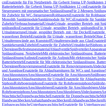
cm
Ersatzteile für Für Netzbetrieb, für Geberit Sigma UP-Spülkästen 
Batteriebetrieb, für Geberit Sigma UP-Spülkästen 12 cm
Ersatzteile f
Steuerungen mit pneumatischer Spülauslösung
Für 2-Mengen-Spülun
für Zubehör für WC-Steuerungen
Rohbausets
Ersatzteile für Rohbause
Monolith Sanitärmodule
Sanitärmodule für WCs
Ersatzteile für Sanit
Zubehör
Verbrauchsmaterial
Urinale
Urinale, gespülter Betrieb, mit Sp
spülrandlos
Ersatzteile für Urinale, gespülter Betrieb, spülrandlos
Für A
Urinalsteuerung
Urinale, gespülter Betrieb, mit / für Deckel
Ersatzteile
wasserloser Betrieb
Ersatzteile für Urinale, wasserloser Betrieb
Ohne D
Urinaltrennwände aus Kunststoff
Urinaltrennwände aus Glas
Ersatztei
Sanitärkeramik
Zubehör
Ersatzteile für Zubehör
Urinaldeckel
Siphons u
Übergänge
Befestigungsmaterial
Ablaufventile
Spülverteiler
Apparatean
Spülauslösung, Netzbetrieb
Mit elektronischer Spülauslösung, Batterie
Spülauslösung
Aufputz
Ersatzteile für Aufputz
Mit elektronischer Spül
Batteriebetrieb
Ersatzteile für Mit elektronischer Spülauslösung, Batter
Übergänge
Renovierungssets
Ersatzteile für Renovierungssets
Abdeckpl
und Ausgüsse
Ersatzteile für Ablaufgarnituren für WCs und Ausgüsse
Anschlussstutzen
Anschlusssets
Ersatzteile für Anschlusssets
Spülbogen
Deckkappen
Ablaufgarnituren für Urinale
Ersatzteile für Ablaufgarnitu
Siphons
Rohrbogensiphons
Ersatzteile für Rohrbogensiphons
Spülrohr
Anschlussstutzen
Anschlussbögen
Ersatzteile für Anschlussbögen
Ablau
Rohrbogensiphons
Anschlussstutzen
Anschlussbögen
Abdeckungen
An
Waschtische
Doppelwaschtische
Ersatzteile für Doppelwaschtische
Möb
Handwaschbecken
Aufsatzhandwaschbecken
Eckhandwaschbecken
H
Einbauwaschtische
Unterbauwaschtische
Ersatzteile für Unterbauwasc