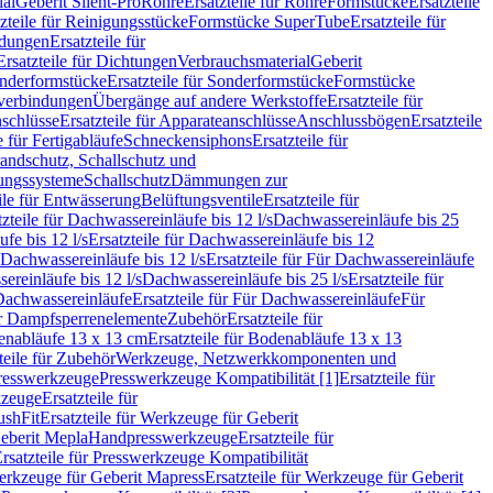
ial
Geberit Silent-Pro
Rohre
Ersatzteile für Rohre
Formstücke
Ersatzteile
zteile für Reinigungsstücke
Formstücke SuperTube
Ersatzteile für
ndungen
Ersatzteile für
Ersatzteile für Dichtungen
Verbrauchsmaterial
Geberit
nderformstücke
Ersatzteile für Sonderformstücke
Formstücke
ckverbindungen
Übergänge auf andere Werkstoffe
Ersatzteile für
schlüsse
Ersatzteile für Apparateanschlüsse
Anschlussbögen
Ersatzteile
e für Fertigabläufe
Schneckensiphons
Ersatzteile für
andschutz, Schallschutz und
rungssysteme
Schallschutz
Dämmungen zur
ile für Entwässerung
Belüftungsventile
Ersatzteile für
tzteile für Dachwassereinläufe bis 12 l/s
Dachwassereinläufe bis 25
fe bis 12 l/s
Ersatzteile für Dachwassereinläufe bis 12
Dachwassereinläufe bis 12 l/s
Ersatzteile für Für Dachwassereinläufe
ereinläufe bis 12 l/s
Dachwassereinläufe bis 25 l/s
Ersatzteile für
Dachwassereinläufe
Ersatzteile für Für Dachwassereinläufe
Für
für Dampfsperrenelemente
Zubehör
Ersatzteile für
nabläufe 13 x 13 cm
Ersatzteile für Bodenabläufe 13 x 13
teile für Zubehör
Werkzeuge, Netzwerkkomponenten und
presswerkzeuge
Presswerkzeuge Kompatibilität [1]
Ersatzteile für
kzeuge
Ersatzteile für
ushFit
Ersatzteile für Werkzeuge für Geberit
Geberit Mepla
Handpresswerkzeuge
Ersatzteile für
rsatzteile für Presswerkzeuge Kompatibilität
rkzeuge für Geberit Mapress
Ersatzteile für Werkzeuge für Geberit