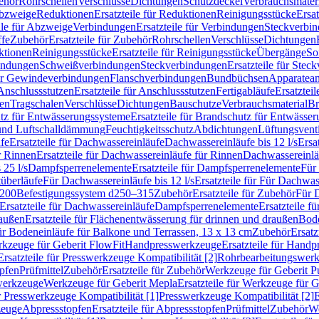
ehör
Rohrschellen
Verschlüsse
Dichtungen
Schutzdeckel
Verbrauchsmater
Abzweige
Reduktionen
Ersatzteile für Reduktionen
Reinigungsstücke
Ersat
ile für Abzweige
Verbindungen
Ersatzteile für Verbindungen
Steckverbi
ffe
Zubehör
Ersatzteile für Zubehör
Rohrschellen
Verschlüsse
Dichtungen
ktionen
Reinigungsstücke
Ersatzteile für Reinigungsstücke
Übergänge
So
bindungen
Schweißverbindungen
Steckverbindungen
Ersatzteile für Ste
für Gewindeverbindungen
Flanschverbindungen
Bundbüchsen
Apparatean
Anschlussstutzen
Ersatzteile für Anschlussstutzen
Fertigabläufe
Ersatzteil
len
Tragschalen
Verschlüsse
Dichtungen
Bauschutze
Verbrauchsmaterial
Br
tz für Entwässerungssysteme
Ersatzteile für Brandschutz für Entwässe
und Luftschalldämmung
Feuchtigkeitsschutz
Abdichtungen
Lüftungsvent
fe
Ersatzteile für Dachwassereinläufe
Dachwassereinläufe bis 12 l/s
Ersa
r Rinnen
Ersatzteile für Dachwassereinläufe für Rinnen
Dachwassereinläu
 25 l/s
Dampfsperrenelemente
Ersatzteile für Dampfsperrenelemente
Für 
tüberläufe
Für Dachwassereinläufe bis 12 l/s
Ersatzteile für Für Dachwass
–200
Befestigungssystem d250–315
Zubehör
Ersatzteile für Zubehör
Für 
Ersatzteile für Dachwassereinläufe
Dampfsperrenelemente
Ersatzteile 
raußen
Ersatzteile für Flächenentwässerung für drinnen und draußen
Bode
für Bodeneinläufe für Balkone und Terrassen, 13 x 13 cm
Zubehör
Ersatz
erkzeuge für Geberit FlowFit
Handpresswerkzeuge
Ersatzteile für Hand
Ersatzteile für Presswerkzeuge Kompatibilität [2]
Rohrbearbeitungswer
opfen
Prüfmittel
Zubehör
Ersatzteile für Zubehör
Werkzeuge für Geberit P
swerkzeuge
Werkzeuge für Geberit Mepla
Ersatzteile für Werkzeuge für 
ür Presswerkzeuge Kompatibilität [1]
Presswerkzeuge Kompatibilität [2]
E
zeuge
Abpressstopfen
Ersatzteile für Abpressstopfen
Prüfmittel
Zubehör
We