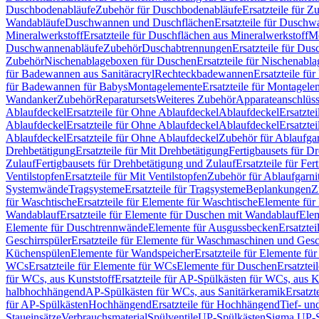
Duschbodenabläufe
Zubehör für Duschbodenabläufe
Ersatzteile für 
Wandabläufe
Duschwannen und Duschflächen
Ersatzteile für Dusch
Mineralwerkstoff
Ersatzteile für Duschflächen aus Mineralwerkstoff
Mo
Duschwannenabläufe
Zubehör
Duschabtrennungen
Ersatzteile für Du
Zubehör
Nischenablageboxen für Duschen
Ersatzteile für Nischenab
für Badewannen aus Sanitäracryl
Rechteckbadewannen
Ersatzteile f
für Badewannen für Babys
Montagelemente
Ersatzteile für Montagele
Wandanker
Zubehör
Reparatursets
Weiteres Zubehör
Apparateanschlüs
Ablaufdeckel
Ersatzteile für Ohne Ablaufdeckel
Ablaufdeckel
Ersatzte
Ablaufdeckel
Ersatzteile für Ohne Ablaufdeckel
Ablaufdeckel
Ersatzte
Ablaufdeckel
Ersatzteile für Ohne Ablaufdeckel
Zubehör für Ablaufga
Drehbetätigung
Ersatzteile für Mit Drehbetätigung
Fertigbausets für D
Zulauf
Fertigbausets für Drehbetätigung und Zulauf
Ersatzteile für Fe
Ventilstopfen
Ersatzteile für Mit Ventilstopfen
Zubehör für Ablaufgarn
Systemwände
Tragsysteme
Ersatzteile für Tragsysteme
Beplankungen
Z
für Waschtische
Ersatzteile für Elemente für Waschtische
Elemente für 
Wandablauf
Ersatzteile für Elemente für Duschen mit Wandablauf
Ele
Elemente für Duschtrennwände
Elemente für Ausgussbecken
Ersatzte
Geschirrspüler
Ersatzteile für Elemente für Waschmaschinen und Gesc
Küchenspülen
Elemente für Wandspeicher
Ersatzteile für Elemente fü
WCs
Ersatzteile für Elemente für WCs
Elemente für Duschen
Ersatztei
für WCs, aus Kunststoff
Ersatzteile für AP-Spülkästen für WCs, aus K
halbhochhängend
AP-Spülkästen für WCs, aus Sanitärkeramik
Ersatzt
für AP-Spülkästen
Hochhängend
Ersatzteile für Hochhängend
Tief- u
Staueinsätze
Verbrauchsmaterial
Spülventile
UP-Spülkästen
Sigma UP-S