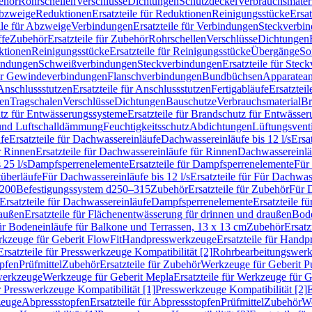
ehör
Rohrschellen
Verschlüsse
Dichtungen
Schutzdeckel
Verbrauchsmater
Abzweige
Reduktionen
Ersatzteile für Reduktionen
Reinigungsstücke
Ersat
ile für Abzweige
Verbindungen
Ersatzteile für Verbindungen
Steckverbi
ffe
Zubehör
Ersatzteile für Zubehör
Rohrschellen
Verschlüsse
Dichtungen
ktionen
Reinigungsstücke
Ersatzteile für Reinigungsstücke
Übergänge
So
bindungen
Schweißverbindungen
Steckverbindungen
Ersatzteile für Ste
für Gewindeverbindungen
Flanschverbindungen
Bundbüchsen
Apparatean
Anschlussstutzen
Ersatzteile für Anschlussstutzen
Fertigabläufe
Ersatzteil
len
Tragschalen
Verschlüsse
Dichtungen
Bauschutze
Verbrauchsmaterial
Br
tz für Entwässerungssysteme
Ersatzteile für Brandschutz für Entwässe
und Luftschalldämmung
Feuchtigkeitsschutz
Abdichtungen
Lüftungsvent
fe
Ersatzteile für Dachwassereinläufe
Dachwassereinläufe bis 12 l/s
Ersa
r Rinnen
Ersatzteile für Dachwassereinläufe für Rinnen
Dachwassereinläu
 25 l/s
Dampfsperrenelemente
Ersatzteile für Dampfsperrenelemente
Für 
tüberläufe
Für Dachwassereinläufe bis 12 l/s
Ersatzteile für Für Dachwass
–200
Befestigungssystem d250–315
Zubehör
Ersatzteile für Zubehör
Für 
Ersatzteile für Dachwassereinläufe
Dampfsperrenelemente
Ersatzteile 
raußen
Ersatzteile für Flächenentwässerung für drinnen und draußen
Bode
für Bodeneinläufe für Balkone und Terrassen, 13 x 13 cm
Zubehör
Ersatz
erkzeuge für Geberit FlowFit
Handpresswerkzeuge
Ersatzteile für Hand
Ersatzteile für Presswerkzeuge Kompatibilität [2]
Rohrbearbeitungswer
opfen
Prüfmittel
Zubehör
Ersatzteile für Zubehör
Werkzeuge für Geberit P
swerkzeuge
Werkzeuge für Geberit Mepla
Ersatzteile für Werkzeuge für 
ür Presswerkzeuge Kompatibilität [1]
Presswerkzeuge Kompatibilität [2]
E
zeuge
Abpressstopfen
Ersatzteile für Abpressstopfen
Prüfmittel
Zubehör
We