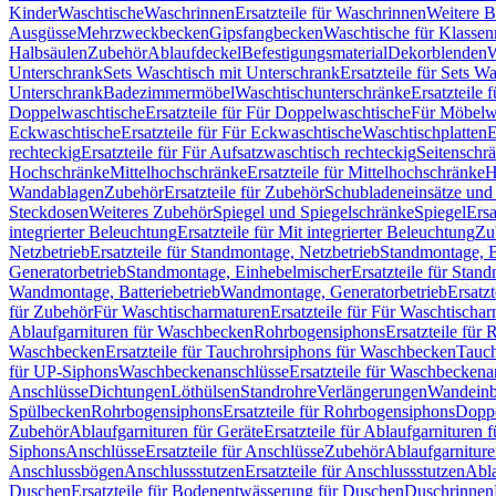
Kinder
Waschtische
Waschrinnen
Ersatzteile für Waschrinnen
Weitere 
Ausgüsse
Mehrzweckbecken
Gipsfangbecken
Waschtische für Klasse
Halbsäulen
Zubehör
Ablaufdeckel
Befestigungsmaterial
Dekorblenden
W
Unterschrank
Sets Waschtisch mit Unterschrank
Ersatzteile für Sets W
Unterschrank
Badezimmermöbel
Waschtischunterschränke
Ersatzteile 
Doppelwaschtische
Ersatzteile für Für Doppelwaschtische
Für Möbelw
Eckwaschtische
Ersatzteile für Für Eckwaschtische
Waschtischplatten
E
rechteckig
Ersatzteile für Für Aufsatzwaschtisch rechteckig
Seitenschr
Hochschränke
Mittelhochschränke
Ersatzteile für Mittelhochschränke
H
Wandablagen
Zubehör
Ersatzteile für Zubehör
Schubladeneinsätze un
Steckdosen
Weiteres Zubehör
Spiegel und Spiegelschränke
Spiegel
Ersa
integrierter Beleuchtung
Ersatzteile für Mit integrierter Beleuchtung
Zu
Netzbetrieb
Ersatzteile für Standmontage, Netzbetrieb
Standmontage, Ba
Generatorbetrieb
Standmontage, Einhebelmischer
Ersatzteile für Stan
Wandmontage, Batteriebetrieb
Wandmontage, Generatorbetrieb
Ersatz
für Zubehör
Für Waschtischarmaturen
Ersatzteile für Für Waschtischa
Ablaufgarnituren für Waschbecken
Rohrbogensiphons
Ersatzteile für
Waschbecken
Ersatzteile für Tauchrohrsiphons für Waschbecken
Tauch
für UP-Siphons
Waschbeckenanschlüsse
Ersatzteile für Waschbeckena
Anschlüsse
Dichtungen
Löthülsen
Standrohre
Verlängerungen
Wandeinb
Spülbecken
Rohrbogensiphons
Ersatzteile für Rohrbogensiphons
Dopp
Zubehör
Ablaufgarnituren für Geräte
Ersatzteile für Ablaufgarnituren 
Siphons
Anschlüsse
Ersatzteile für Anschlüsse
Zubehör
Ablaufgarnitur
Anschlussbögen
Anschlussstutzen
Ersatzteile für Anschlussstutzen
Abla
Duschen
Ersatzteile für Bodenentwässerung für Duschen
Duschrinnen