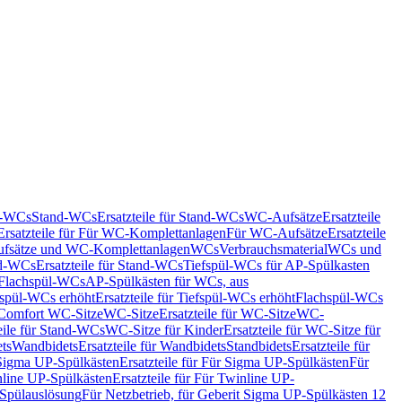
nd-WCs
Stand-WCs
Ersatzteile für Stand-WCs
WC-Aufsätze
Ersatzteile
Ersatzteile für Für WC-Komplettanlagen
Für WC-Aufsätze
Ersatzteile
fsätze und WC-Komplettanlagen
WCs
Verbrauchsmaterial
WCs und
d-WCs
Ersatzteile für Stand-WCs
Tiefspül-WCs für AP-Spülkasten
r Flachspül-WCs
AP-Spülkästen für WCs, aus
fspül-WCs erhöht
Ersatzteile für Tiefspül-WCs erhöht
Flachspül-WCs
r Comfort WC-Sitze
WC-Sitze
Ersatzteile für WC-Sitze
WC-
eile für Stand-WCs
WC-Sitze für Kinder
Ersatzteile für WC-Sitze für
ts
Wandbidets
Ersatzteile für Wandbidets
Standbidets
Ersatzteile für
Sigma UP-Spülkästen
Ersatzteile für Für Sigma UP-Spülkästen
Für
line UP-Spülkästen
Ersatzteile für Für Twinline UP-
 Spülauslösung
Für Netzbetrieb, für Geberit Sigma UP-Spülkästen 12