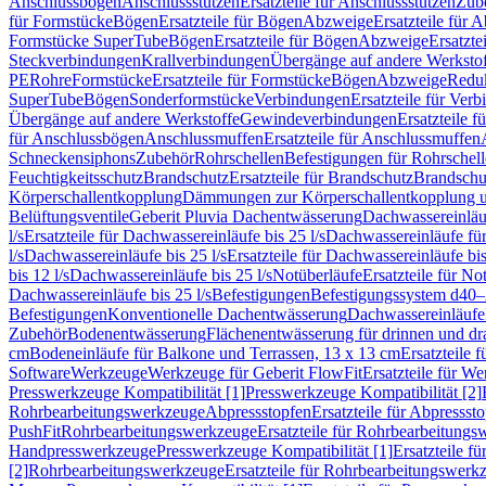
Anschlussbögen
Anschlussstutzen
Ersatzteile für Anschlussstutzen
Zub
für Formstücke
Bögen
Ersatzteile für Bögen
Abzweige
Ersatzteile für 
Formstücke SuperTube
Bögen
Ersatzteile für Bögen
Abzweige
Ersatzte
Steckverbindungen
Krallverbindungen
Übergänge auf andere Werksto
PE
Rohre
Formstücke
Ersatzteile für Formstücke
Bögen
Abzweige
Redu
SuperTube
Bögen
Sonderformstücke
Verbindungen
Ersatzteile für Ver
Übergänge auf andere Werkstoffe
Gewindeverbindungen
Ersatzteile 
für Anschlussbögen
Anschlussmuffen
Ersatzteile für Anschlussmuffen
Schneckensiphons
Zubehör
Rohrschellen
Befestigungen für Rohrschel
Feuchtigkeitsschutz
Brandschutz
Ersatzteile für Brandschutz
Brandschu
Körperschallentkopplung
Dämmungen zur Körperschallentkopplung 
Belüftungsventile
Geberit Pluvia Dachentwässerung
Dachwassereinläu
l/s
Ersatzteile für Dachwassereinläufe bis 25 l/s
Dachwassereinläufe fü
l/s
Dachwassereinläufe bis 25 l/s
Ersatzteile für Dachwassereinläufe bis
bis 12 l/s
Dachwassereinläufe bis 25 l/s
Notüberläufe
Ersatzteile für No
Dachwassereinläufe bis 25 l/s
Befestigungen
Befestigungssystem d40
Befestigungen
Konventionelle Dachentwässerung
Dachwassereinläufe
Zubehör
Bodenentwässerung
Flächenentwässerung für drinnen und d
cm
Bodeneinläufe für Balkone und Terrassen, 13 x 13 cm
Ersatzteile 
Software
Werkzeuge
Werkzeuge für Geberit FlowFit
Ersatzteile für W
Presswerkzeuge Kompatibilität [1]
Presswerkzeuge Kompatibilität [2]
Rohrbearbeitungswerkzeuge
Abpressstopfen
Ersatzteile für Abpressst
PushFit
Rohrbearbeitungswerkzeuge
Ersatzteile für Rohrbearbeitung
Handpresswerkzeuge
Presswerkzeuge Kompatibilität [1]
Ersatzteile f
[2]
Rohrbearbeitungswerkzeuge
Ersatzteile für Rohrbearbeitungswerk