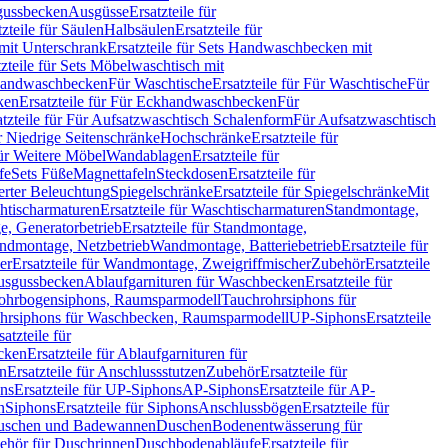
sgussbecken
Ausgüsse
Ersatzteile für
tzteile für Säulen
Halbsäulen
Ersatzteile für
mit Unterschrank
Ersatzteile für Sets Handwaschbecken mit
tzteile für Sets Möbelwaschtisch mit
 Handwaschbecken
Für Waschtische
Ersatzteile für Für Waschtische
Für
ken
Ersatzteile für Für Eckhandwaschbecken
Für
atzteile für Für Aufsatzwaschtisch Schalenform
Für Aufsatzwaschtisch
ür Niedrige Seitenschränke
Hochschränke
Ersatzteile für
für Weitere Möbel
Wandablagen
Ersatzteile für
fe
Sets Füße
Magnettafeln
Steckdosen
Ersatzteile für
ierter Beleuchtung
Spiegelschränke
Ersatzteile für Spiegelschränke
Mit
htischarmaturen
Ersatzteile für Waschtischarmaturen
Standmontage,
, Generatorbetrieb
Ersatzteile für Standmontage,
andmontage, Netzbetrieb
Wandmontage, Batteriebetrieb
Ersatzteile für
er
Ersatzteile für Wandmontage, Zweigriffmischer
Zubehör
Ersatzteile
Ausgussbecken
Ablaufgarnituren für Waschbecken
Ersatzteile für
 Rohrbogensiphons, Raumsparmodell
Tauchrohrsiphons für
rohrsiphons für Waschbecken, Raumsparmodell
UP-Siphons
Ersatzteile
satzteile für
ecken
Ersatzteile für Ablaufgarnituren für
en
Ersatzteile für Anschlussstutzen
Zubehör
Ersatzteile für
ns
Ersatzteile für UP-Siphons
AP-Siphons
Ersatzteile für AP-
n
Siphons
Ersatzteile für Siphons
Anschlussbögen
Ersatzteile für
uschen und Badewannen
Duschen
Bodenentwässerung für
behör für Duschrinnen
Duschbodenabläufe
Ersatzteile für