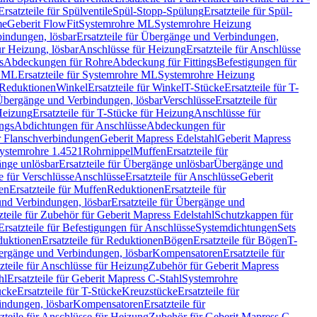
Ersatzteile für Spülventile
Spül-Stopp-Spülung
Ersatzteile für Spül-
me
Geberit FlowFit
Systemrohre ML
Systemrohre Heizung
indungen, lösbar
Ersatzteile für Übergänge und Verbindungen,
r Heizung, lösbar
Anschlüsse für Heizung
Ersatzteile für Anschlüsse
s
Abdeckungen für Rohre
Abdeckung für Fittings
Befestigungen für
e ML
Ersatzteile für Systemrohre ML
Systemrohre Heizung
r Reduktionen
Winkel
Ersatzteile für Winkel
T-Stücke
Ersatzteile für T-
r Übergänge und Verbindungen, lösbar
Verschlüsse
Ersatzteile für
Heizung
Ersatzteile für T-Stücke für Heizung
Anschlüsse für
ngs
Abdichtungen für Anschlüsse
Abdeckungen für
r Flanschverbindungen
Geberit Mapress Edelstahl
Geberit Mapress
 Systemrohre 1.4521
Rohrnippel
Muffen
Ersatzteile für
nge unlösbar
Ersatzteile für Übergänge unlösbar
Übergänge und
le für Verschlüsse
Anschlüsse
Ersatzteile für Anschlüsse
Geberit
en
Ersatzteile für Muffen
Reduktionen
Ersatzteile für
nd Verbindungen, lösbar
Ersatzteile für Übergänge und
zteile für Zubehör für Geberit Mapress Edelstahl
Schutzkappen für
Ersatzteile für Befestigungen für Anschlüsse
Systemdichtungen
Sets
duktionen
Ersatzteile für Reduktionen
Bögen
Ersatzteile für Bögen
T-
bergänge und Verbindungen, lösbar
Kompensatoren
Ersatzteile für
zteile für Anschlüsse für Heizung
Zubehör für Geberit Mapress
hl
Ersatzteile für Geberit Mapress C-Stahl
Systemrohre
ücke
Ersatzteile für T-Stücke
Kreuzstücke
Ersatzteile für
indungen, lösbar
Kompensatoren
Ersatzteile für
zteile für Anschlüsse für Heizung
Zubehör für Geberit Mapress C-