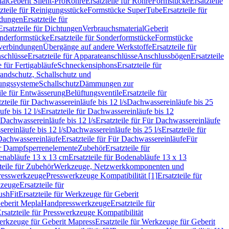
ial
Geberit Silent-Pro
Rohre
Ersatzteile für Rohre
Formstücke
Ersatzteile
zteile für Reinigungsstücke
Formstücke SuperTube
Ersatzteile für
ndungen
Ersatzteile für
Ersatzteile für Dichtungen
Verbrauchsmaterial
Geberit
nderformstücke
Ersatzteile für Sonderformstücke
Formstücke
ckverbindungen
Übergänge auf andere Werkstoffe
Ersatzteile für
schlüsse
Ersatzteile für Apparateanschlüsse
Anschlussbögen
Ersatzteile
e für Fertigabläufe
Schneckensiphons
Ersatzteile für
andschutz, Schallschutz und
rungssysteme
Schallschutz
Dämmungen zur
ile für Entwässerung
Belüftungsventile
Ersatzteile für
tzteile für Dachwassereinläufe bis 12 l/s
Dachwassereinläufe bis 25
fe bis 12 l/s
Ersatzteile für Dachwassereinläufe bis 12
Dachwassereinläufe bis 12 l/s
Ersatzteile für Für Dachwassereinläufe
ereinläufe bis 12 l/s
Dachwassereinläufe bis 25 l/s
Ersatzteile für
Dachwassereinläufe
Ersatzteile für Für Dachwassereinläufe
Für
für Dampfsperrenelemente
Zubehör
Ersatzteile für
nabläufe 13 x 13 cm
Ersatzteile für Bodenabläufe 13 x 13
teile für Zubehör
Werkzeuge, Netzwerkkomponenten und
presswerkzeuge
Presswerkzeuge Kompatibilität [1]
Ersatzteile für
kzeuge
Ersatzteile für
ushFit
Ersatzteile für Werkzeuge für Geberit
Geberit Mepla
Handpresswerkzeuge
Ersatzteile für
rsatzteile für Presswerkzeuge Kompatibilität
rkzeuge für Geberit Mapress
Ersatzteile für Werkzeuge für Geberit