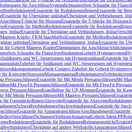
festigungen für Anschlüsse
Systemdichtungen
Sets Schraube für Flansc
Muffen
Reduktionen
Ersatzteile für Reduktionen
Bögen
Ersatzteile für Bö
r
Ersatzteile für Übergänge unlösbar
Übergänge und Verbindungen, lös
r Anschlüsse
T-Stücke für Heizung
Ersatzteile für T-Stücke für Heizung
A
fen
Ersatzteile für Muffen
Reduktionen
Ersatzteile für Reduktionen
Böge
gen, lösbar
Ersatzteile für Übergänge und Verbindungen, lösbar
Verschl
it Mapress Kupfer, FKM blau
Muffen
Ersatzteile für Muffen
Reduktionen
E
ergänge unlösbar
Übergänge und Verbindungen, lösbar
Ersatzteile für Ü
hör für Geberit Mapress Kupfer
Dämmungen für Anschlüsse
Abdichtunge
ngen
Sets Schraube für Flanschverbindungen
Geberit Hygienesystem
Hyg
n
Spülkästen und WC-Steuerungen mit Hygienespülung
Ersatzteile fü
nbaumodule
Zubehör für Spülkästen und WC-Steuerungen mit Hygienes
etzwerkkomponenten
Geberit Connect Zubehör für Geberit Hygienesy
e für Konverter
Sensoren
Montagematerial
Rohrarmaturen
Schrägsitzventi
la Pressanschlüssen
Ersatzteile für Mit Mepla Pressanschlüssen
Mit Map
lhähne
Mit FlowFit Pressanschlüssen
Ersatzteile für Mit FlowFit Pressan
press Pressanschlüssen
Kugelhähne für UP-Montage
Ersatzteile für Ku
 für Mit Mepla Pressanschlüssen
Mit Mapress Pressanschlüssen
Ersatztei
le für Formstücke
Bögen
Abzweige
Ersatzteile für Abzweige
Reduktione
bindungen
Schweißverbindungen
Steckverbindungen
Ersatzteile für Ste
nschlüsse
Ersatzteile für Apparateanschlüsse
Anschlussbögen
Ersatzteil
hellen
Verschlüsse
Dichtungen
Verbrauchsmaterial
Geberit Silent-PP
Roh
weige
Reduktionen
Ersatzteile für Reduktionen
Reinigungsstücke
Ersatzte
allverbindungen
Übergänge auf andere Werkstoffe
Apparateanschlüsse
E