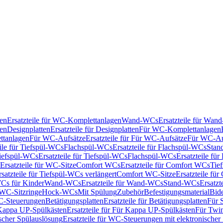
en
Ersatzteile für WC-Komplettanlagen
Wand-WCs
Ersatzteile für Wa
ken
Designplatten
Ersatzteile für Designplatten
Für WC-Komplettanlagen
tanlagen
Für WC-Aufsätze
Ersatzteile für Für WC-Aufsätze
Für WC-Au
eile für Tiefspül-WCs
Flachspül-WCs
Ersatzteile für Flachspül-WCs
Stan
iefspül-WCs
Ersatzteile für Tiefspül-WCs
Flachspül-WCs
Ersatzteile fü
Ersatzteile für WC-Sitze
Comfort WCs
Ersatzteile für Comfort WCs
Tie
rsatzteile für Tiefspül-WCs verlängert
Comfort WC-Sitze
Ersatzteile fü
WCs für Kinder
Wand-WCs
Ersatzteile für Wand-WCs
Stand-WCs
Ersatzt
r WC-Sitzringe
Hock-WCs
Mit Spülung
Zubehör
Befestigungsmaterial
Bide
C-Steuerungen
Betätigungsplatten
Ersatzteile für Betätigungsplatten
Für 
Kappa UP-Spülkästen
Ersatzteile für Für Kappa UP-Spülkästen
Für Twin
scher Spülauslösung
Ersatzteile für WC-Steuerungen mit elektronischer