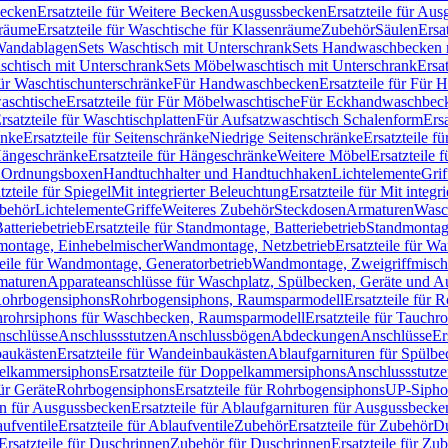
Becken
Ersatzteile für Weitere Becken
Ausgussbecken
Ersatzteile für Au
nräume
Ersatzteile für Waschtische für Klassenräume
Zubehör
Säulen
Ersa
andablagen
Sets Waschtisch mit Unterschrank
Sets Handwaschbecken 
aschtisch mit Unterschrank
Sets Möbelwaschtisch mit Unterschrank
Ersa
für Waschtischunterschränke
Für Handwaschbecken
Ersatzteile für Für
aschtische
Ersatzteile für Für Möbelwaschtische
Für Eckhandwaschbec
rsatzteile für Waschtischplatten
Für Aufsatzwaschtisch Schalenform
Ers
änke
Ersatzteile für Seitenschränke
Niedrige Seitenschränke
Ersatzteile f
ängeschränke
Ersatzteile für Hängeschränke
Weitere Möbel
Ersatzteile 
d Ordnungsboxen
Handtuchhalter und Handtuchhaken
Lichtelemente
Grif
tzteile für Spiegel
Mit integrierter Beleuchtung
Ersatzteile für Mit integr
behör
Lichtelemente
Griffe
Weiteres Zubehör
Steckdosen
Armaturen
Wasc
tteriebetrieb
Ersatzteile für Standmontage, Batteriebetrieb
Standmontage
dmontage, Einhebelmischer
Wandmontage, Netzbetrieb
Ersatzteile für W
teile für Wandmontage, Generatorbetrieb
Wandmontage, Zweigriffmisch
rmaturen
Apparateanschlüsse für Waschplatz, Spülbecken, Geräte und 
 Rohrbogensiphons
Rohrbogensiphons, Raumsparmodell
Ersatzteile für
rohrsiphons für Waschbecken, Raumsparmodell
Ersatzteile für Tauch
nschlüsse
Anschlussstutzen
Anschlussbögen
Abdeckungen
Anschlüsse
Er
aukästen
Ersatzteile für Wandeinbaukästen
Ablaufgarnituren für Spülb
elkammersiphons
Ersatzteile für Doppelkammersiphons
Anschlussstutz
für Geräte
Rohrbogensiphons
Ersatzteile für Rohrbogensiphons
UP-Sipho
en für Ausgussbecken
Ersatzteile für Ablaufgarnituren für Ausgussbecke
ufventile
Ersatzteile für Ablaufventile
Zubehör
Ersatzteile für Zubehör
D
Ersatzteile für Duschrinnen
Zubehör für Duschrinnen
Ersatzteile für Zu