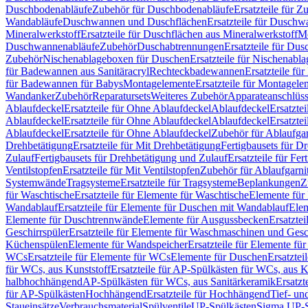
Duschbodenabläufe
Zubehör für Duschbodenabläufe
Ersatzteile für 
Wandabläufe
Duschwannen und Duschflächen
Ersatzteile für Dusch
Mineralwerkstoff
Ersatzteile für Duschflächen aus Mineralwerkstoff
Mo
Duschwannenabläufe
Zubehör
Duschabtrennungen
Ersatzteile für Du
Zubehör
Nischenablageboxen für Duschen
Ersatzteile für Nischenab
für Badewannen aus Sanitäracryl
Rechteckbadewannen
Ersatzteile f
für Badewannen für Babys
Montagelemente
Ersatzteile für Montagele
Wandanker
Zubehör
Reparatursets
Weiteres Zubehör
Apparateanschlüs
Ablaufdeckel
Ersatzteile für Ohne Ablaufdeckel
Ablaufdeckel
Ersatzte
Ablaufdeckel
Ersatzteile für Ohne Ablaufdeckel
Ablaufdeckel
Ersatzte
Ablaufdeckel
Ersatzteile für Ohne Ablaufdeckel
Zubehör für Ablaufga
Drehbetätigung
Ersatzteile für Mit Drehbetätigung
Fertigbausets für D
Zulauf
Fertigbausets für Drehbetätigung und Zulauf
Ersatzteile für Fe
Ventilstopfen
Ersatzteile für Mit Ventilstopfen
Zubehör für Ablaufgarn
Systemwände
Tragsysteme
Ersatzteile für Tragsysteme
Beplankungen
Z
für Waschtische
Ersatzteile für Elemente für Waschtische
Elemente für 
Wandablauf
Ersatzteile für Elemente für Duschen mit Wandablauf
Ele
Elemente für Duschtrennwände
Elemente für Ausgussbecken
Ersatzte
Geschirrspüler
Ersatzteile für Elemente für Waschmaschinen und Gesc
Küchenspülen
Elemente für Wandspeicher
Ersatzteile für Elemente fü
WCs
Ersatzteile für Elemente für WCs
Elemente für Duschen
Ersatztei
für WCs, aus Kunststoff
Ersatzteile für AP-Spülkästen für WCs, aus K
halbhochhängend
AP-Spülkästen für WCs, aus Sanitärkeramik
Ersatzt
für AP-Spülkästen
Hochhängend
Ersatzteile für Hochhängend
Tief- u
Staueinsätze
Verbrauchsmaterial
Spülventile
UP-Spülkästen
Sigma UP-S