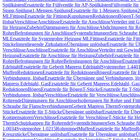
Spülkästen
Ersatzteile für Füllventile für AP-Spülkästen
Füllventile fü
Stopp-Spülung
1-Mengen-Spülung
Ersatzteile für 1-Mengen-Spülung
2
ML
Fittings
Ersatzteile für Fittings
Kupplungen
Reduktionen
Bögen
T-St
lösbar
Verschlüsse
Anschlüsse
Ersatzteile für Anschlüsse
Verteiler mit 
für Heizung
Zubehör
Dämmungen für Anschlüsse
Abdichtungen für Ro
Rohre
Befestigungen für Anschlüsse
Systemdichtungen
Sets Schraube 
ML
Ersatzteile für Systemrohre Heizung ML
Fittings
Ersatzteile für Fit
Stücke
Innenliegende Zirkulation
Übergänge unlösbar
Ersatzteile für 
Verschlüsse
Anschlüsse
Ersatzteile für Anschlüsse
Verteiler mit Gewin
Heizung
Ersatzteile für Anschlüsse für Heizung
Zubehör
Ersatzteile fü
Rohre
Befestigungen für Rohre
Befestigungen für Anschlüsse
Ersatzte
Edelstahl
Ersatzteile für Geberit Mapress Edelstahl
Systemrohre 1.440
Muffen
Reduktionen
Ersatzteile für Reduktionen
Bögen
Ersatzteile für
Verbindungen, lösbar
Ersatzteile für Übergänge und Verbindungen, lö
Mapress Edelstahl, Gas
Ersatzteile für Geberit Mapress Edelstahl, Gas
Reduktionen
Bögen
Ersatzteile für Bögen
T-Stücke
Ersatzteile für T-St
Verbindungen, lösbar
Verschlüsse
Ersatzteile für Verschlüsse
Anschlüss
Rohrende
Dämmungen für Anschlüsse
Isolierungen für Rohre und Fitt
Schraube für Flanschverbindungen
Geberit Mapress Therm
Systemroh
Stücke
Ersatzteile für T-Stücke
Übergänge unlösbar
Ersatzteile für Üb
Kompensatoren
Verschlüsse
Ersatzteile für Verschlüsse
T-Stücke für H
Therm
Schutzkappen für Rohrende
Systemdichtungen
Sets Schraube f
1.0034
Systemrohre 1.0215
Rohrnippel
Muffen
Ersatzteile für Muffen
R
Kreuzstücke
Übergänge unlösbar
Ersatzteile für Übergänge unlösbar
Üb
Kompensatoren
Verschlüsse
Ersatzteile für Verschlüsse
T-Stücke für H