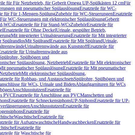
eile für Für Netzbetrieb, für Geberit Omega UP-Spülkästen 12 cm
Für
rungen mit pneumatischer Spülauslösung
Ersatzteile für WC-
ile für Für 1-Mengen-Spülung
Zubehör für WC-Steuerungen
Ersatzteile
ür Für WC-Steuerungen mit elektronischer Spülauslösung
Geberit
nd-WCs
Ersatzteile für Für Stand-WCs
Zubehör
Ersatzteile für
el
Ersatzteile für Ohne Deckel
Urinale, gespülter Betrieb,
uerung
Mit integrierter Urinalsteuerung
Ersatzteile für Mit integrierter
ür Spülrandlos
Mit Spülrand
Ersatzteile für Mit Spülrand
Urinale,
naltrennwände
Urinaltrennwände aus Kunststoff
Ersatzteile für
Ersatzteile für Urinaltrennwände aus
r Spülrohre, Spülbögen und
ronischer Spülauslösung, Netzbetrieb
Ersatzteile für Mit elektronischer
Mit pneumatischer Spülauslösung
Ersatzteile für Mit pneumatischer
 Netzbetrieb
Mit elektronischer Spülauslösung,
atzteile für Rohbau- und Austauschsets
Spülrohre, Spülbögen und
anschlüsse für WCs, Urinale und Bidets
Ablaufgarnituren für WCs
ssbögen
Anschlussstutzen
Ersatzteile für
us PVC
Ersatzteile für Anschlüsse aus PVC
Manschetten und
hons
Ersatzteile für Schneckensiphons
UP-Siphons
Ersatzteile für UP-
enverlängerungen
Anschlussstutzen
Ersatzteile für
ogensiphons
Ersatzteile für
htische
Waschtische
Ersatzteile für
atzteile für Aufsatzwaschtische
Handwaschbecken
Ersatzteile für
htische
Ersatzteile für
atzteile für Waschtische für