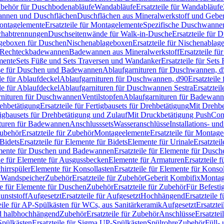
Zubehör für Duschbodenabläufe
Wandabläufe
Ersatzteile für Wandabläufe
wannen und Duschflächen
Duschflächen aus Mineralwerkstoff und Geberi
ntagelemente
Ersatzteile für Montagelemente
Spezifische Duschwanne
schabtrennungen
Duschseitenwände für Walk-in-Dusche
Ersatzteile für
lageboxen für Duschen
Nischenablageboxen
Ersatzteile für Nischenabla
ür Rechteckbadewannen
Badewannen aus Mineralwerkstoff
Ersatzteile f
mente
Sets Füße und Sets Traversen und Wandanker
Ersatzteile für Set
se für Duschen und Badewannen
Ablaufgarnituren für Duschwannen, 
ile für Ablaufdeckel
Ablaufgarnituren für Duschwannen, d90
Ersatzteil
ile für Ablaufdeckel
Ablaufgarnituren für Duschwannen Sestra
Ersatztei
rnituren für Duschwannen
Ventilstopfen
Ablaufgarnituren für Badewann
rehbetätigung
Ersatzteile für Fertigbausets für Drehbetätigung
Mit Drehbe
rtigbausets für Drehbetätigung und Zulauf
Mit Druckbetätigung PushCon
ituren für Badewannen
Anschlusssets
Wasseranschlüsse
Installations- un
ubehör
Ersatzteile für Zubehör
Montageelemente
Ersatzteile für Montag
Bidets
Ersatzteile für Elemente für Bidets
Elemente für Urinale
Ersatztei
mente für Duschen und Badewannen
Ersatzteile für Elemente für Dus
ile für Elemente für Ausgussbecken
Elemente für Armaturen
Ersatzteile 
hirrspüler
Elemente für Konsollasten
Ersatzteile für Elemente für Konso
r Wandspeicher
Zubehör
Ersatzteile für Zubehör
Geberit Kombifix
Montag
le für Elemente für Duschen
Zubehör
Ersatzteile für Zubehör
Für Befesti
unststoff
Aufgesetzt
Ersatzteile für Aufgesetzt
Hochhängend
Ersatzteile
eile für AP-Spülkästen für WCs, aus Sanitärkeramik
Aufgesetzt
Ersatztei
nd halbhochhängend
Zubehör
Ersatzteile für Zubehör
Anschlüsse
Ersatztei
pülkästen
Ersatzteile für Sigma UP-Spülkästen
Spülrohre
Zubehör
Füll- 