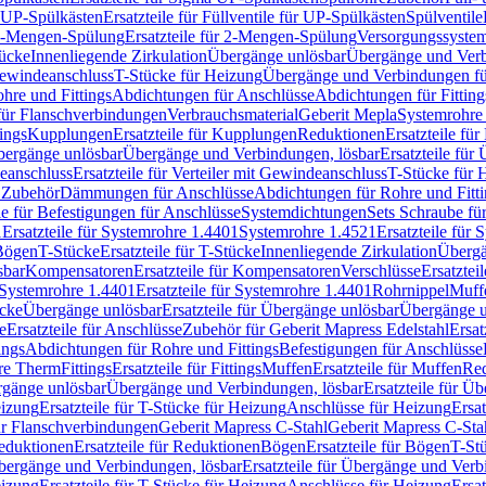
r UP-Spülkästen
Ersatzteile für Füllventile für UP-Spülkästen
Spülventile
-Mengen-Spülung
Ersatzteile für 2-Mengen-Spülung
Versorgungssyste
ücke
Innenliegende Zirkulation
Übergänge unlösbar
Übergänge und Verb
Gewindeanschluss
T-Stücke für Heizung
Übergänge und Verbindungen fü
hre und Fittings
Abdichtungen für Anschlüsse
Abdichtungen für Fitting
für Flanschverbindungen
Verbrauchsmaterial
Geberit Mepla
Systemrohr
tings
Kupplungen
Ersatzteile für Kupplungen
Reduktionen
Ersatzteile fü
Übergänge unlösbar
Übergänge und Verbindungen, lösbar
Ersatzteile fü
deanschluss
Ersatzteile für Verteiler mit Gewindeanschluss
T-Stücke für 
r Zubehör
Dämmungen für Anschlüsse
Abdichtungen für Rohre und Fitti
ile für Befestigungen für Anschlüsse
Systemdichtungen
Sets Schraube fü
1
Ersatzteile für Systemrohre 1.4401
Systemrohre 1.4521
Ersatzteile für
 Bögen
T-Stücke
Ersatzteile für T-Stücke
Innenliegende Zirkulation
Übergä
sbar
Kompensatoren
Ersatzteile für Kompensatoren
Verschlüsse
Ersatztei
Systemrohre 1.4401
Ersatzteile für Systemrohre 1.4401
Rohrnippel
Muff
ücke
Übergänge unlösbar
Ersatzteile für Übergänge unlösbar
Übergänge u
e
Ersatzteile für Anschlüsse
Zubehör für Geberit Mapress Edelstahl
Ersat
ings
Abdichtungen für Rohre und Fittings
Befestigungen für Anschlüsse
re Therm
Fittings
Ersatzteile für Fittings
Muffen
Ersatzteile für Muffen
Re
ergänge unlösbar
Übergänge und Verbindungen, lösbar
Ersatzteile für Ü
eizung
Ersatzteile für T-Stücke für Heizung
Anschlüsse für Heizung
Ersat
ür Flanschverbindungen
Geberit Mapress C-Stahl
Geberit Mapress C-Sta
eduktionen
Ersatzteile für Reduktionen
Bögen
Ersatzteile für Bögen
T-St
ergänge und Verbindungen, lösbar
Ersatzteile für Übergänge und Verb
eizung
Ersatzteile für T-Stücke für Heizung
Anschlüsse für Heizung
Ersat