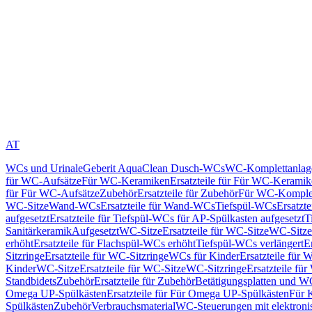
AT
WCs und Urinale
Geberit AquaClean Dusch-WCs
WC-Komplettanlag
für WC-Aufsätze
Für WC-Keramiken
Ersatzteile für Für WC-Kerami
für Für WC-Aufsätze
Zubehör
Ersatzteile für Zubehör
Für WC-Komplet
WC-Sitze
Wand-WCs
Ersatzteile für Wand-WCs
Tiefspül-WCs
Ersatzt
aufgesetzt
Ersatzteile für Tiefspül-WCs für AP-Spülkasten aufgesetzt
T
Sanitärkeramik
Aufgesetzt
WC-Sitze
Ersatzteile für WC-Sitze
WC-Sitze
erhöht
Ersatzteile für Flachspül-WCs erhöht
Tiefspül-WCs verlängert
E
Sitzringe
Ersatzteile für WC-Sitzringe
WCs für Kinder
Ersatzteile für 
Kinder
WC-Sitze
Ersatzteile für WC-Sitze
WC-Sitzringe
Ersatzteile fü
Standbidets
Zubehör
Ersatzteile für Zubehör
Betätigungsplatten und W
Omega UP-Spülkästen
Ersatzteile für Für Omega UP-Spülkästen
Für 
Spülkästen
Zubehör
Verbrauchsmaterial
WC-Steuerungen mit elektroni