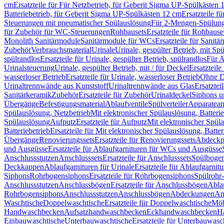
cm
Ersatzteile für Für Netzbetrieb, für Geberit Sigma UP-Spülkästen 
Batteriebetrieb, für Geberit Sigma UP-Spülkästen 12 cm
Ersatzteile f
Steuerungen mit pneumatischer Spülauslösung
Für 2-Mengen-Spülun
für Zubehör für WC-Steuerungen
Rohbausets
Ersatzteile für Rohbause
Monolith Sanitärmodule
Sanitärmodule für WCs
Ersatzteile für Sanit
Zubehör
Verbrauchsmaterial
Urinale
Urinale, gespülter Betrieb, mit Sp
spülrandlos
Ersatzteile für Urinale, gespülter Betrieb, spülrandlos
Für A
Urinalsteuerung
Urinale, gespülter Betrieb, mit / für Deckel
Ersatzteile
wasserloser Betrieb
Ersatzteile für Urinale, wasserloser Betrieb
Ohne D
Urinaltrennwände aus Kunststoff
Urinaltrennwände aus Glas
Ersatztei
Sanitärkeramik
Zubehör
Ersatzteile für Zubehör
Urinaldeckel
Siphons u
Übergänge
Befestigungsmaterial
Ablaufventile
Spülverteiler
Apparatean
Spülauslösung, Netzbetrieb
Mit elektronischer Spülauslösung, Batterie
Spülauslösung
Aufputz
Ersatzteile für Aufputz
Mit elektronischer Spül
Batteriebetrieb
Ersatzteile für Mit elektronischer Spülauslösung, Batter
Übergänge
Renovierungssets
Ersatzteile für Renovierungssets
Abdeckpl
und Ausgüsse
Ersatzteile für Ablaufgarnituren für WCs und Ausgüsse
Anschlussstutzen
Anschlusssets
Ersatzteile für Anschlusssets
Spülbogen
Deckkappen
Ablaufgarnituren für Urinale
Ersatzteile für Ablaufgarnitu
Siphons
Rohrbogensiphons
Ersatzteile für Rohrbogensiphons
Spülrohr
Anschlussstutzen
Anschlussbögen
Ersatzteile für Anschlussbögen
Ablau
Rohrbogensiphons
Anschlussstutzen
Anschlussbögen
Abdeckungen
An
Waschtische
Doppelwaschtische
Ersatzteile für Doppelwaschtische
Möb
Handwaschbecken
Aufsatzhandwaschbecken
Eckhandwaschbecken
H
Einbauwaschtische
Unterbauwaschtische
Ersatzteile für Unterbauwasc