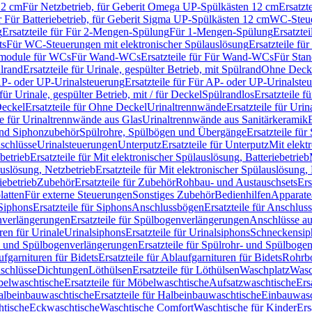
12 cm
Für Netzbetrieb, für Geberit Omega UP-Spülkästen 12 cm
Ersatzt
ür Für Batteriebetrieb, für Geberit Sigma UP-Spülkästen 12 cm
WC-Steue
g
Ersatzteile für Für 2-Mengen-Spülung
Für 1-Mengen-Spülung
Ersatzte
ts
Für WC-Steuerungen mit elektronischer Spülauslösung
Ersatzteile f
ärmodule für WCs
Für Wand-WCs
Ersatzteile für Für Wand-WCs
Für Sta
ülrand
Ersatzteile für Urinale, gespülter Betrieb, mit Spülrand
Ohne Deck
P- oder UP-Urinalsteuerung
Ersatzteile für Für AP- oder UP-Urinalste
 für Urinale, gespülter Betrieb, mit / für Deckel
Spülrandlos
Ersatzteile f
eckel
Ersatzteile für Ohne Deckel
Urinaltrennwände
Ersatzteile für Uri
le für Urinaltrennwände aus Glas
Urinaltrennwände aus Sanitärkeramik
nd Siphonzubehör
Spülrohre, Spülbögen und Übergänge
Ersatzteile fü
schlüsse
Urinalsteuerungen
Unterputz
Ersatzteile für Unterputz
Mit elekt
betrieb
Ersatzteile für Mit elektronischer Spülauslösung, Batteriebetrieb
auslösung, Netzbetrieb
Ersatzteile für Mit elektronischer Spülauslösung,
iebetrieb
Zubehör
Ersatzteile für Zubehör
Rohbau- und Austauschsets
Ers
atten
Für externe Steuerungen
Sonstiges Zubehör
Bedienhilfen
Apparate
Siphons
Ersatzteile für Siphons
Anschlussbögen
Ersatzteile für Anschlu
verlängerungen
Ersatzteile für Spülbogenverlängerungen
Anschlüsse a
ren für Urinale
Urinalsiphons
Ersatzteile für Urinalsiphons
Schneckensip
- und Spülbogenverlängerungen
Ersatzteile für Spülrohr- und Spülbog
fgarnituren für Bidets
Ersatzteile für Ablaufgarnituren für Bidets
Rohrb
schlüsse
Dichtungen
Löthülsen
Ersatzteile für Löthülsen
Waschplatz
Wasc
elwaschtische
Ersatzteile für Möbelwaschtische
Aufsatzwaschtische
Ers
albeinbauwaschtische
Ersatzteile für Halbeinbauwaschtische
Einbauwasc
htische
Eckwaschtische
Waschtische Comfort
Waschtische für Kinder
Ers