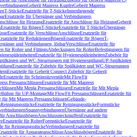
hverbindungen
Geberit Mapress Kupfer
Geberit Mapress
gen
T-Stücke
Ersatzteile für T-Stücke
Innenliegende
bar
Ersatzteile für Übergänge und Verbindungen,
nschlüsse für Heizung
Ersatzteile für Anschlüsse für Heizung
Geberit
n
Ersatzteile für Bögen
T-Stücke
Ersatzteile für T-Stücke
Übergänge
üsse
Ersatzteile für Verschlüsse
Anschlüsse
Ersatzteile für
rsatzteile für Reduktionen
Bögen
Ersatzteile für Bögen
T-
bergänge und Verbindungen, lösbar
Verschlüsse
Ersatzteile für
n für Rohre und Fittings
Abdeckungen für Rohre
Befestigungen für
ienespüleinheiten
Ersatzteile für Hygienespüleinheiten
Zubehör für
r Spülkästen und WC-Steuerungen mit Hygienespülung
UP-Spülkästen
pülung
Ersatzteile für Zubehör für Spülkästen und WC-Steuerungen
stem
Ersatzteile für Geberit Connect Zubehör für Geberit
le
Ersatzteile für Schrägsitzventile
Mit FlowFit
ress Pressanschlüssen
Ersatzteile für Mit Mapress
schlüssen
Mit Mepla Pressanschlüssen
Ersatzteile für Mit Mepla
gelhähne für UP-Montage
Mit FlowFit Pressanschlüssen
Ersatzteile für
le für Mit Mapress Pressanschlüssen
Gebäude-
n
Reinigungsstücke
Ersatzteile für Reinigungsstücke
Formstücke
ckverbindungen
Spannverbindungen
Übergänge auf andere
e für Anschlussbögen
Anschlusssteckmuffen
Ersatzteile für
re
Ersatzteile für Rohre
Formstücke
Ersatzteile für
ile für Reinigungsstücke
Verbindungen
Ersatzteile für
rsatzteile für Apparateanschlüsse
Anschlussbögen
Ersatzteile für