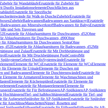
Zubehör für Wandabläufe
Ersatzteile für Zubehör für
t Duofix Installationselemente
Duschflächen aus
nabläufe
Ersatzteile für Spezifische
 Duschseitenwände für Walk-in-Dusche
Zubehör
Ersatzteile für
geboxen
Zubehör
Badewannen
Badewannen aus Sanitäracryl
Ersatzteile
ür Badewannen aus Mineralwerkstoff
Badewannen für Babys
Ersatzteile
s Füße und Sets Traversen und
d52
Ersatzteile für Ablaufgarnituren für Duschwannen, d52
Ohne
e für Ablaufgarnituren für Duschwannen, d90
Ohne
le für Ablaufgarnituren für Duschwannen Sestra
Ohne
en, d52
Ersatzteile für Ablaufgarnituren für Badewannen, d52
Mit
tätigung und Zulauf
Ersatzteile für Mit Drehbetätigung und
trol
Ersatzteile für Mit Druckbetätigung PushControl
Mit
d Spülsysteme
Geberit Duofix
Systemwände
Ersatzteile für
eelemente
Elemente für WCs
Ersatzteile für Elemente für WCs
Elemente
le für Elemente für Urinale
Elemente für Duschen mit
chen und Badewannen
Elemente für Duschtrennwände
Ersatzteile für
für Elemente für Armaturen
Elemente für Waschmaschinen und
llasten
Elemente für Küchenspülen
Ersatzteile für Elemente für
eelemente
Ersatzteile für Montageelemente
Elemente für
gungen
Ersatzteile für Für Befestigungen
AP-Spülkästen
AP-Spülkästen
 für Hochhängend
Tief- und halbhochhängend
Ersatzteile für Tief- und
le für Aufgesetzt
Spülrohre für AP-Spülkästen
Ersatzteile für Spülrohre
le für Anschlüsse
Manschetten
Nippel, Rosetten und
und Spülventile
Füllventile
Ersatzteile für Füllventile
Füllventile für AP-