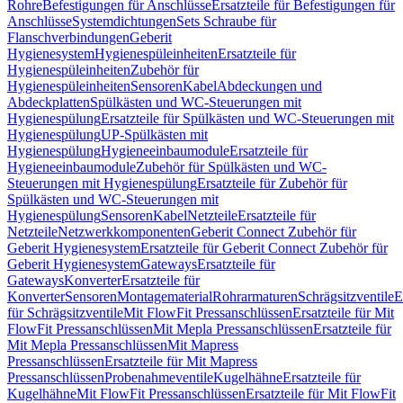
Rohre
Befestigungen für Anschlüsse
Ersatzteile für Befestigungen für
Anschlüsse
Systemdichtungen
Sets Schraube für
Flanschverbindungen
Geberit
Hygienesystem
Hygienespüleinheiten
Ersatzteile für
Hygienespüleinheiten
Zubehör für
Hygienespüleinheiten
Sensoren
Kabel
Abdeckungen und
Abdeckplatten
Spülkästen und WC-Steuerungen mit
Hygienespülung
Ersatzteile für Spülkästen und WC-Steuerungen mit
Hygienespülung
UP-Spülkästen mit
Hygienespülung
Hygieneeinbaumodule
Ersatzteile für
Hygieneeinbaumodule
Zubehör für Spülkästen und WC-
Steuerungen mit Hygienespülung
Ersatzteile für Zubehör für
Spülkästen und WC-Steuerungen mit
Hygienespülung
Sensoren
Kabel
Netzteile
Ersatzteile für
Netzteile
Netzwerkkomponenten
Geberit Connect Zubehör für
Geberit Hygienesystem
Ersatzteile für Geberit Connect Zubehör für
Geberit Hygienesystem
Gateways
Ersatzteile für
Gateways
Konverter
Ersatzteile für
Konverter
Sensoren
Montagematerial
Rohrarmaturen
Schrägsitzventile
E
für Schrägsitzventile
Mit FlowFit Pressanschlüssen
Ersatzteile für Mit
FlowFit Pressanschlüssen
Mit Mepla Pressanschlüssen
Ersatzteile für
Mit Mepla Pressanschlüssen
Mit Mapress
Pressanschlüssen
Ersatzteile für Mit Mapress
Pressanschlüssen
Probenahmeventile
Kugelhähne
Ersatzteile für
Kugelhähne
Mit FlowFit Pressanschlüssen
Ersatzteile für Mit FlowFit