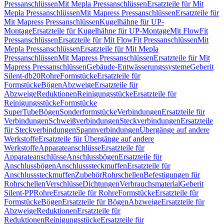
Pressanschlüssen
Mit Mepla Pressanschlüssen
Ersatzteile für Mit
Mepla Pressanschlüssen
Mit Mapress Pressanschlüssen
Ersatzteile für
Mit Mapress Pressanschlüssen
Kugelhähne für UP-
Montage
Ersatzteile für Kugelhähne für UP-Montage
Mit FlowFit
Pressanschlüssen
Ersatzteile für Mit FlowFit Pressanschlüssen
Mit
Mepla Pressanschlüssen
Ersatzteile für Mit Mepla
Pressanschlüssen
Mit Mapress Pressanschlüssen
Ersatzteile für Mit
Mapress Pressanschlüssen
Gebäude-Entwässerungssysteme
Geberit
Silent-db20
Rohre
Formstücke
Ersatzteile für
Formstücke
Bögen
Abzweige
Ersatzteile für
Abzweige
Reduktionen
Reinigungsstücke
Ersatzteile für
Reinigungsstücke
Formstücke
SuperTube
Bögen
Sonderformstücke
Verbindungen
Ersatzteile für
Verbindungen
Schweißverbindungen
Steckverbindungen
Ersatzteile
für Steckverbindungen
Spannverbindungen
Übergänge auf andere
Werkstoffe
Ersatzteile für Übergänge auf andere
Werkstoffe
Apparateanschlüsse
Ersatzteile für
Apparateanschlüsse
Anschlussbögen
Ersatzteile für
Anschlussbögen
Anschlusssteckmuffen
Ersatzteile für
Anschlusssteckmuffen
Zubehör
Rohrschellen
Befestigungen für
Rohrschellen
Verschlüsse
Dichtungen
Verbrauchsmaterial
Geberit
Silent-PP
Rohre
Ersatzteile für Rohre
Formstücke
Ersatzteile für
Formstücke
Bögen
Ersatzteile für Bögen
Abzweige
Ersatzteile für
Abzweige
Reduktionen
Ersatzteile für
Reduktionen
Reinigungsstücke
Ersatzteile für