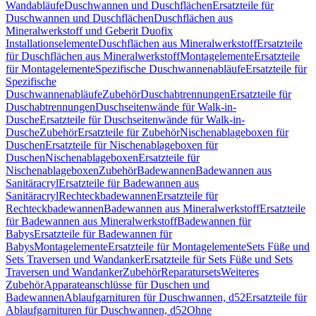
Wandabläufe
Duschwannen und Duschflächen
Ersatzteile für
Duschwannen und Duschflächen
Duschflächen aus
Mineralwerkstoff und Geberit Duofix
Installationselemente
Duschflächen aus Mineralwerkstoff
Ersatzteile
für Duschflächen aus Mineralwerkstoff
Montagelemente
Ersatzteile
für Montagelemente
Spezifische Duschwannenabläufe
Ersatzteile für
Spezifische
Duschwannenabläufe
Zubehör
Duschabtrennungen
Ersatzteile für
Duschabtrennungen
Duschseitenwände für Walk-in-
Dusche
Ersatzteile für Duschseitenwände für Walk-in-
Dusche
Zubehör
Ersatzteile für Zubehör
Nischenablageboxen für
Duschen
Ersatzteile für Nischenablageboxen für
Duschen
Nischenablageboxen
Ersatzteile für
Nischenablageboxen
Zubehör
Badewannen
Badewannen aus
Sanitäracryl
Ersatzteile für Badewannen aus
Sanitäracryl
Rechteckbadewannen
Ersatzteile für
Rechteckbadewannen
Badewannen aus Mineralwerkstoff
Ersatzteile
für Badewannen aus Mineralwerkstoff
Badewannen für
Babys
Ersatzteile für Badewannen für
Babys
Montagelemente
Ersatzteile für Montagelemente
Sets Füße und
Sets Traversen und Wandanker
Ersatzteile für Sets Füße und Sets
Traversen und Wandanker
Zubehör
Reparatursets
Weiteres
Zubehör
Apparateanschlüsse für Duschen und
Badewannen
Ablaufgarnituren für Duschwannen, d52
Ersatzteile für
Ablaufgarnituren für Duschwannen, d52
Ohne