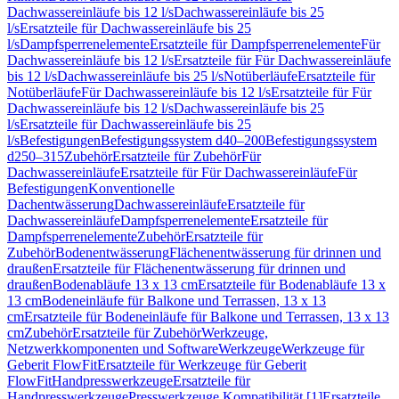
Dachwassereinläufe bis 12 l/s
Dachwassereinläufe bis 25
l/s
Ersatzteile für Dachwassereinläufe bis 25
l/s
Dampfsperrenelemente
Ersatzteile für Dampfsperrenelemente
Für
Dachwassereinläufe bis 12 l/s
Ersatzteile für Für Dachwassereinläufe
bis 12 l/s
Dachwassereinläufe bis 25 l/s
Notüberläufe
Ersatzteile für
Notüberläufe
Für Dachwassereinläufe bis 12 l/s
Ersatzteile für Für
Dachwassereinläufe bis 12 l/s
Dachwassereinläufe bis 25
l/s
Ersatzteile für Dachwassereinläufe bis 25
l/s
Befestigungen
Befestigungssystem d40–200
Befestigungssystem
d250–315
Zubehör
Ersatzteile für Zubehör
Für
Dachwassereinläufe
Ersatzteile für Für Dachwassereinläufe
Für
Befestigungen
Konventionelle
Dachentwässerung
Dachwassereinläufe
Ersatzteile für
Dachwassereinläufe
Dampfsperrenelemente
Ersatzteile für
Dampfsperrenelemente
Zubehör
Ersatzteile für
Zubehör
Bodenentwässerung
Flächenentwässerung für drinnen und
draußen
Ersatzteile für Flächenentwässerung für drinnen und
draußen
Bodenabläufe 13 x 13 cm
Ersatzteile für Bodenabläufe 13 x
13 cm
Bodeneinläufe für Balkone und Terrassen, 13 x 13
cm
Ersatzteile für Bodeneinläufe für Balkone und Terrassen, 13 x 13
cm
Zubehör
Ersatzteile für Zubehör
Werkzeuge,
Netzwerkkomponenten und Software
Werkzeuge
Werkzeuge für
Geberit FlowFit
Ersatzteile für Werkzeuge für Geberit
FlowFit
Handpresswerkzeuge
Ersatzteile für
Handpresswerkzeuge
Presswerkzeuge Kompatibilität [1]
Ersatzteile