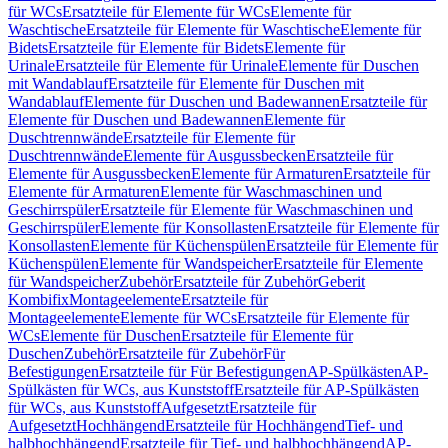
für WCs
Ersatzteile für Elemente für WCs
Elemente für
Waschtische
Ersatzteile für Elemente für Waschtische
Elemente für
Bidets
Ersatzteile für Elemente für Bidets
Elemente für
Urinale
Ersatzteile für Elemente für Urinale
Elemente für Duschen
mit Wandablauf
Ersatzteile für Elemente für Duschen mit
Wandablauf
Elemente für Duschen und Badewannen
Ersatzteile für
Elemente für Duschen und Badewannen
Elemente für
Duschtrennwände
Ersatzteile für Elemente für
Duschtrennwände
Elemente für Ausgussbecken
Ersatzteile für
Elemente für Ausgussbecken
Elemente für Armaturen
Ersatzteile für
Elemente für Armaturen
Elemente für Waschmaschinen und
Geschirrspüler
Ersatzteile für Elemente für Waschmaschinen und
Geschirrspüler
Elemente für Konsollasten
Ersatzteile für Elemente für
Konsollasten
Elemente für Küchenspülen
Ersatzteile für Elemente für
Küchenspülen
Elemente für Wandspeicher
Ersatzteile für Elemente
für Wandspeicher
Zubehör
Ersatzteile für Zubehör
Geberit
Kombifix
Montageelemente
Ersatzteile für
Montageelemente
Elemente für WCs
Ersatzteile für Elemente für
WCs
Elemente für Duschen
Ersatzteile für Elemente für
Duschen
Zubehör
Ersatzteile für Zubehör
Für
Befestigungen
Ersatzteile für Für Befestigungen
AP-Spülkästen
AP-
Spülkästen für WCs, aus Kunststoff
Ersatzteile für AP-Spülkästen
für WCs, aus Kunststoff
Aufgesetzt
Ersatzteile für
Aufgesetzt
Hochhängend
Ersatzteile für Hochhängend
Tief- und
halbhochhängend
Ersatzteile für Tief- und halbhochhängend
AP-