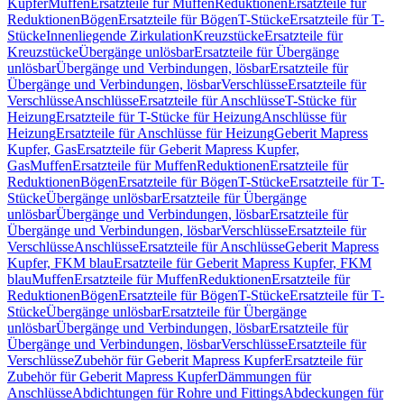
Kupfer
Muffen
Ersatzteile für Muffen
Reduktionen
Ersatzteile für
Reduktionen
Bögen
Ersatzteile für Bögen
T-Stücke
Ersatzteile für T-
Stücke
Innenliegende Zirkulation
Kreuzstücke
Ersatzteile für
Kreuzstücke
Übergänge unlösbar
Ersatzteile für Übergänge
unlösbar
Übergänge und Verbindungen, lösbar
Ersatzteile für
Übergänge und Verbindungen, lösbar
Verschlüsse
Ersatzteile für
Verschlüsse
Anschlüsse
Ersatzteile für Anschlüsse
T-Stücke für
Heizung
Ersatzteile für T-Stücke für Heizung
Anschlüsse für
Heizung
Ersatzteile für Anschlüsse für Heizung
Geberit Mapress
Kupfer, Gas
Ersatzteile für Geberit Mapress Kupfer,
Gas
Muffen
Ersatzteile für Muffen
Reduktionen
Ersatzteile für
Reduktionen
Bögen
Ersatzteile für Bögen
T-Stücke
Ersatzteile für T-
Stücke
Übergänge unlösbar
Ersatzteile für Übergänge
unlösbar
Übergänge und Verbindungen, lösbar
Ersatzteile für
Übergänge und Verbindungen, lösbar
Verschlüsse
Ersatzteile für
Verschlüsse
Anschlüsse
Ersatzteile für Anschlüsse
Geberit Mapress
Kupfer, FKM blau
Ersatzteile für Geberit Mapress Kupfer, FKM
blau
Muffen
Ersatzteile für Muffen
Reduktionen
Ersatzteile für
Reduktionen
Bögen
Ersatzteile für Bögen
T-Stücke
Ersatzteile für T-
Stücke
Übergänge unlösbar
Ersatzteile für Übergänge
unlösbar
Übergänge und Verbindungen, lösbar
Ersatzteile für
Übergänge und Verbindungen, lösbar
Verschlüsse
Ersatzteile für
Verschlüsse
Zubehör für Geberit Mapress Kupfer
Ersatzteile für
Zubehör für Geberit Mapress Kupfer
Dämmungen für
Anschlüsse
Abdichtungen für Rohre und Fittings
Abdeckungen für