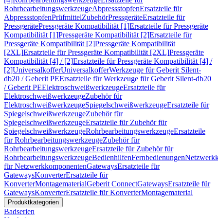
Rohrbearbeitungswerkzeuge
Abpressstopfen
Ersatzteile für
Abpressstopfen
Prüfmittel
Zubehör
Pressgeräte
Ersatzteile für
Pressgeräte
Pressgeräte Kompatibilität [1]
Ersatzteile für Pressgeräte
Kompatibilität [1]
Pressgeräte Kompatibilität [2]
Ersatzteile für
Pressgeräte Kompatibilität [2]
Pressgeräte Kompatibilität
[2XL]
Ersatzteile für Pressgeräte Kompatibilität [2XL]
Pressgeräte
Kompatibilität [4] / [2]
Ersatzteile für Pressgeräte Kompatibilität [4] /
[2]
Universalkoffer
Universalkoffer
Werkzeuge für Geberit Silent-
db20 / Geberit PE
Ersatzteile für Werkzeuge für Geberit Silent-db20
/ Geberit PE
Elektroschweißwerkzeuge
Ersatzteile für
Elektroschweißwerkzeuge
Zubehör für
Elektroschweißwerkzeuge
Spiegelschweißwerkzeuge
Ersatzteile für
Spiegelschweißwerkzeuge
Zubehör für
Spiegelschweißwerkzeuge
Ersatzteile für Zubehör für
Spiegelschweißwerkzeuge
Rohrbearbeitungswerkzeuge
Ersatzteile
für Rohrbearbeitungswerkzeuge
Zubehör für
Rohrbearbeitungswerkzeuge
Ersatzteile für Zubehör für
Rohrbearbeitungswerkzeuge
Bedienhilfen
Fernbedienungen
Netzwerk
für Netzwerkkomponenten
Gateways
Ersatzteile für
Gateways
Konverter
Ersatzteile für
Konverter
Montagematerial
Geberit Connect
Gateways
Ersatzteile für
Gateways
Konverter
Ersatzteile für Konverter
Montagematerial
Produktkategorien
Badserien