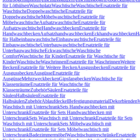
für Löthülsen
Waschplatz
Waschtische
Waschtische
Ersatzteile für
Waschtische
Doppelwaschtische
Ersatzteile für
Doppelwaschtische
Möbelwaschtische
Ersatzteile für
Möbelwaschtische
Aufsatzwaschtische
Ersatzteile für
Aufsatzwaschtische
Handwaschbecken
Ersatzteile für
Handwaschbecken
Aufsatzhandwaschbecken
Eckhandwaschbecken
H
für Halbeinbauwaschtische
Einbauwaschtische
Ersatzteile für
Einbauwaschtische
Unterbauwaschtische
Ersatzteile für
Unterbauwaschtische
Eckwaschtische
Waschtische
Comfort
Waschtische für Kinder
Ersatzteile für Waschtische für
Kinder
Waschtische
Waschrinnen
Ersatzteile für Waschrinnen
Weitere
Becken
Ersatzteile für Weitere Becken
Ausgussbecken
Ersatzteile für
Ausgussbecken
Ausgüsse
Ersatzteile für
Ausgüsse
Mehrzweckbecken
Gipsfangbecken
Waschtische für
Klassenräume
Ersatzteile für Waschtische für
Klassenräume
Zubehör
Säulen
Ersatzteile für
Säulen
Halbsäulen
Ersatzteile für
Halbsäulen
Zubehör
Ablaufdeckel
Befestigungsmaterial
Dekorblenden
W
Waschtisch mit Unterschrank
Sets Handwaschbecken mit
Unterschrank
Ersatzteile für Sets Handwaschbecken mit
Unterschrank
Sets Waschtisch mit Unterschrank
Ersatzteile für Sets
Waschtisch mit Unterschrank
Sets Möbelwaschtisch mit
Unterschrank
Ersatzteile für Sets Möbelwaschtisch mit
Unterschrank
Badezimmermöbel
Waschtischunterschränke
Ersatzteile