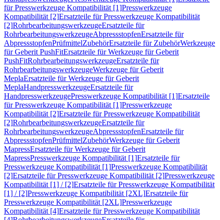
für Presswerkzeuge Kompatibilität [1]
Presswerkzeuge
Kompatibilität [2]
Ersatzteile für Presswerkzeuge Kompatibilität
[2]
Rohrbearbeitungswerkzeuge
Ersatzteile für
Rohrbearbeitungswerkzeuge
Abpressstopfen
Ersatzteile für
Abpressstopfen
Prüfmittel
Zubehör
Ersatzteile für Zubehör
Werkzeuge
für Geberit PushFit
Ersatzteile für Werkzeuge für Geberit
PushFit
Rohrbearbeitungswerkzeuge
Ersatzteile für
Rohrbearbeitungswerkzeuge
Werkzeuge für Geberit
Mepla
Ersatzteile für Werkzeuge für Geberit
Mepla
Handpresswerkzeuge
Ersatzteile für
Handpresswerkzeuge
Presswerkzeuge Kompatibilität [1]
Ersatzteile
für Presswerkzeuge Kompatibilität [1]
Presswerkzeuge
Kompatibilität [2]
Ersatzteile für Presswerkzeuge Kompatibilität
[2]
Rohrbearbeitungswerkzeuge
Ersatzteile für
Rohrbearbeitungswerkzeuge
Abpressstopfen
Ersatzteile für
Abpressstopfen
Prüfmittel
Zubehör
Werkzeuge für Geberit
Mapress
Ersatzteile für Werkzeuge für Geberit
Mapress
Presswerkzeuge Kompatibilität [1]
Ersatzteile für
Presswerkzeuge Kompatibilität [1]
Presswerkzeuge Kompatibilität
[2]
Ersatzteile für Presswerkzeuge Kompatibilität [2]
Presswerkzeuge
Kompatibilität [1] / [2]
Ersatzteile für Presswerkzeuge Kompatibilität
[1] / [2]
Presswerkzeuge Kompatibilität [2XL]
Ersatzteile für
Presswerkzeuge Kompatibilität [2XL]
Presswerkzeuge
Kompatibilität [4]
Ersatzteile für Presswerkzeuge Kompatibilität
[4]
Rohrbearbeitungswerkzeuge
Ersatzteile für