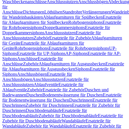
Waschbeckenanschlüsse
Anschlussstutzen
Anschlussbögen
Abdeckung
für
Anschlüsse
Dichtungen
Löthülsen
Standrohre
Verlängerungen
Wandeinb
für Wandeinbaukästen
Ablaufgarnituren für Spülbecken
Ersatzteile
für Ablaufgarnituren für Spülbecken
Rohrbogensiphons
Ersatzteile
für Rohrbogensiphons
Doppelkammersiphons
Ersatzteile für
Doppelkammersiphons
Anschlussstutzen
Ersatzteile für
Anschlussstutzen
Zubehör
Ersatzteile für Zubehör
Ablaufgarnituren
für Geräte
Ersatzteile für Ablaufgarnituren für
Geräte
Rohrbogensiphons
Ersatzteile für Rohrbogensiphons
UP-
Siphons
Ersatzteile für UP-Siphons
AP-Siphons
Ersatzteile für AP-
Siphons
Anschlüsse
Ersatzteile für
Anschlüsse
Zubehör
Ablaufgarnituren für Ausgussbecken
Ersatzteile
für Ablaufgarnituren für Ausgussbecken
Siphons
Ersatzteile für
Siphons
Anschlussbögen
Ersatzteile für
Anschlussbögen
Anschlussstutzen
Ersatzteile für
Anschlussstutzen
Ablaufventile
Ersatzteile für
Ablaufventile
Zubehör
Ersatzteile für Zubehör
Duschen und
Badewannen
Duschen
Bodenentwässerung für Duschen
Ersatzteile
für Bodenentwässerung für Duschen
Duschrinnen
Ersatzteile für
Duschrinnen
Zubehör für Duschrinnen
Ersatzteile für Zubehör für
Duschrinnen
Duschbodenabläufe
Ersatzteile für
Duschbodenabläufe
Zubehör für Duschbodenabläufe
Ersatzteile für
Zubehör für Duschbodenabläufe
Wandabläufe
Ersatzteile für
Wandabläufe
Zubehör für Wandabläufe
Ersatzteile für Zubehör für