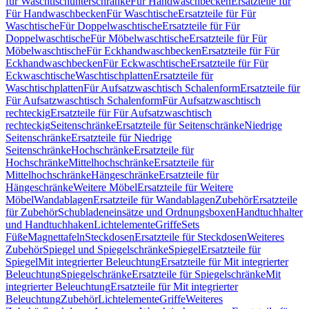
für Waschtischunterschränke
Für Handwaschbecken
Ersatzteile für
Für Handwaschbecken
Für Waschtische
Ersatzteile für Für
Waschtische
Für Doppelwaschtische
Ersatzteile für Für
Doppelwaschtische
Für Möbelwaschtische
Ersatzteile für Für
Möbelwaschtische
Für Eckhandwaschbecken
Ersatzteile für Für
Eckhandwaschbecken
Für Eckwaschtische
Ersatzteile für Für
Eckwaschtische
Waschtischplatten
Ersatzteile für
Waschtischplatten
Für Aufsatzwaschtisch Schalenform
Ersatzteile für
Für Aufsatzwaschtisch Schalenform
Für Aufsatzwaschtisch
rechteckig
Ersatzteile für Für Aufsatzwaschtisch
rechteckig
Seitenschränke
Ersatzteile für Seitenschränke
Niedrige
Seitenschränke
Ersatzteile für Niedrige
Seitenschränke
Hochschränke
Ersatzteile für
Hochschränke
Mittelhochschränke
Ersatzteile für
Mittelhochschränke
Hängeschränke
Ersatzteile für
Hängeschränke
Weitere Möbel
Ersatzteile für Weitere
Möbel
Wandablagen
Ersatzteile für Wandablagen
Zubehör
Ersatzteile
für Zubehör
Schubladeneinsätze und Ordnungsboxen
Handtuchhalter
und Handtuchhaken
Lichtelemente
Griffe
Sets
Füße
Magnettafeln
Steckdosen
Ersatzteile für Steckdosen
Weiteres
Zubehör
Spiegel und Spiegelschränke
Spiegel
Ersatzteile für
Spiegel
Mit integrierter Beleuchtung
Ersatzteile für Mit integrierter
Beleuchtung
Spiegelschränke
Ersatzteile für Spiegelschränke
Mit
integrierter Beleuchtung
Ersatzteile für Mit integrierter
Beleuchtung
Zubehör
Lichtelemente
Griffe
Weiteres