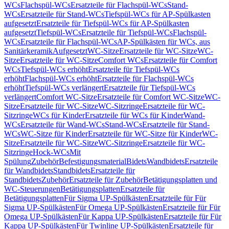
WCs
Flachspül-WCs
Ersatzteile für Flachspül-WCs
Stand-
WCs
Ersatzteile für Stand-WCs
Tiefspül-WCs für AP-Spülkasten
aufgesetzt
Ersatzteile für Tiefspül-WCs für AP-Spülkasten
aufgesetzt
Tiefspül-WCs
Ersatzteile für Tiefspül-WCs
Flachspül-
WCs
Ersatzteile für Flachspül-WCs
AP-Spülkästen für WCs, aus
Sanitärkeramik
Aufgesetzt
WC-Sitze
Ersatzteile für WC-Sitze
WC-
Sitze
Ersatzteile für WC-Sitze
Comfort WCs
Ersatzteile für Comfort
WCs
Tiefspül-WCs erhöht
Ersatzteile für Tiefspül-WCs
erhöht
Flachspül-WCs erhöht
Ersatzteile für Flachspül-WCs
erhöht
Tiefspül-WCs verlängert
Ersatzteile für Tiefspül-WCs
verlängert
Comfort WC-Sitze
Ersatzteile für Comfort WC-Sitze
WC-
Sitze
Ersatzteile für WC-Sitze
WC-Sitzringe
Ersatzteile für WC-
Sitzringe
WCs für Kinder
Ersatzteile für WCs für Kinder
Wand-
WCs
Ersatzteile für Wand-WCs
Stand-WCs
Ersatzteile für Stand-
WCs
WC-Sitze für Kinder
Ersatzteile für WC-Sitze für Kinder
WC-
Sitze
Ersatzteile für WC-Sitze
WC-Sitzringe
Ersatzteile für WC-
Sitzringe
Hock-WCs
Mit
Spülung
Zubehör
Befestigungsmaterial
Bidets
Wandbidets
Ersatzteile
für Wandbidets
Standbidets
Ersatzteile für
Standbidets
Zubehör
Ersatzteile für Zubehör
Betätigungsplatten und
WC-Steuerungen
Betätigungsplatten
Ersatzteile für
Betätigungsplatten
Für Sigma UP-Spülkästen
Ersatzteile für Für
Sigma UP-Spülkästen
Für Omega UP-Spülkästen
Ersatzteile für Für
Omega UP-Spülkästen
Für Kappa UP-Spülkästen
Ersatzteile für Für
Kappa UP-Spülkästen
Für Twinline UP-Spülkästen
Ersatzteile für