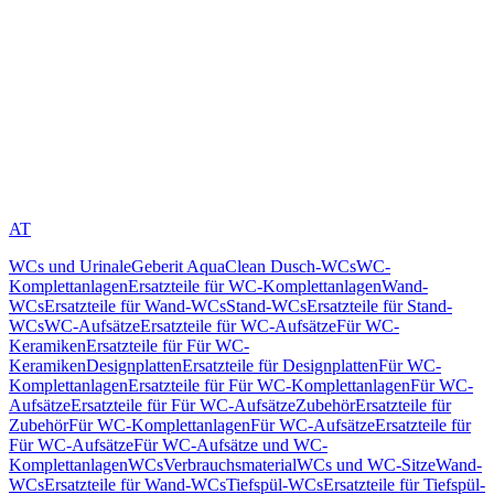
AT
WCs und Urinale
Geberit AquaClean Dusch-WCs
WC-
Komplettanlagen
Ersatzteile für WC-Komplettanlagen
Wand-
WCs
Ersatzteile für Wand-WCs
Stand-WCs
Ersatzteile für Stand-
WCs
WC-Aufsätze
Ersatzteile für WC-Aufsätze
Für WC-
Keramiken
Ersatzteile für Für WC-
Keramiken
Designplatten
Ersatzteile für Designplatten
Für WC-
Komplettanlagen
Ersatzteile für Für WC-Komplettanlagen
Für WC-
Aufsätze
Ersatzteile für Für WC-Aufsätze
Zubehör
Ersatzteile für
Zubehör
Für WC-Komplettanlagen
Für WC-Aufsätze
Ersatzteile für
Für WC-Aufsätze
Für WC-Aufsätze und WC-
Komplettanlagen
WCs
Verbrauchsmaterial
WCs und WC-Sitze
Wand-
WCs
Ersatzteile für Wand-WCs
Tiefspül-WCs
Ersatzteile für Tiefspül-