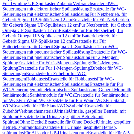
Für Twinline UP-Spülkästen
Zubehör
Verbrauchsmaterial
WC-
Steuerungen mit elektronischer Spülauslösung
Ersatzteile für WC-
Steuerungen mit elektronischer Spülauslösung
Für Netzbetrieb, für
Geberit Sigma UP-Spülkästen 12 cm
Ersatzteile für Für Netzbetrieb,
für Geberit Sigma UP-Spülkästen 12 cm
Für Netzbetrieb, für Geberit
Omega UP-Spülkästen 12 cm
Ersatzteile für Für Netzbetrieb, für
Geberit Omega UP-Spülkästen 12 cm
Für Batteriebetrieb, für
Geberit Sigma UP-Spülkästen 12 cm
Ersatzteile für Für
Batteriebetrieb, für Geberit Sigma UP-Spülkästen 12 cm
WC-
Steuerungen mit pneumatischer Spülauslösung
Ersatzteile für WC-
Steuerungen mit pneumatischer Spülauslösung
Für 2-Mengen-
Spülung
Ersatzteile für Für 2-Mengen-Spülung
Für 1-Mengen-
Spülung
Ersatzteile für Für 1-Mengen-Spülung
Zubehör für WC-
Steuerungen
Ersatzteile für Zubehör für WC-
Steuerungen
Rohbausets
Ersatzteile für Rohbausets
Für WC-
Steuerungen mit elektronischer Spülauslösung
Ersatzteile für Für
WC-Steuerungen mit elektronischer Spülauslösung
Geberit Monolith
Sanitärmodule
Sanitärmodule für WCs
Ersatzteile für Sanitärmodule
für WCs
Für Wand-WCs
Ersatzteile für Für Wand-WCs
Für Stand-
WCs
Ersatzteile für Für Stand-WCs
Zubehör
Ersatzteile für
Zubehör
Verbrauchsmaterial
Urinale
Urinale, gespülter Betrieb, mit
Spülrand
Ersatzteile für Urinale, gespülter Betrieb, mit
Spülrand
Ohne Deckel
Ersatzteile für Ohne Deckel
Urinale, gespülter
Betrieb, spülrandlos
Ersatzteile für Urinale, gespülter Betrieb,
spülrandlos
Für AP- oder UP-Urinalsteuerung
Ersatzteile für Für AP-