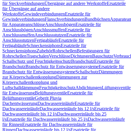
für Steckverbindungen
Übergänge auf andere Werkstoffe
Ersatzteile
für Übergänge auf andere
Werkstoffe
Gewindeverbindungen
Ersatzteile für
Gewindeverbindungen
Flanschverbindungen
Bundbüchsen
Apparatean
für Apparateanschlüsse
Anschlussbögen
Ersatzteile für
Anschlussbögen
Anschlussmuffen
Ersatzteile für
Anschlussmuffen
Anschlussstutzen
Ersatzteile für
Anschlussstutzen
Fertigabläufe
Ersatzteile für
Fertigabläufe
Schneckensiphons
Ersatzteile für
Schneckensiphons
Zubehör
Rohrschellen
Befestigungen für
Rohrschellen
Tragschalen
Verschlüsse
Dichtungen
Bauschutze
Verbrauc
Schallschutz und Feuchtigkeitsschutz
Brandschutz
Ersatzteile für
Brandschutz
Brandschutz für Entwässerungssysteme
Ersatzteile für
Brandschutz für Entwässerungssysteme
Schallschutz
Dämmungen
zur Körperschallentkopplung
Dämmungen zur
Körperschallentkopplung und
Luftschalldämmung
Feuchtigkeitsschutz
Abdichtungen
Lüftungsventile
für Entwässerung
Belüftungsventile
Ersatzteile für
Belüftungsventile
Geberit Pluvia
Dachentwässerung
Dachwassereinläufe
Ersatzteile für
Dachwassereinläufe
Dachwassereinläufe bis 12 l/s
Ersatzteile für
Dachwassereinläufe bis 12 l/s
Dachwassereinläufe bis 25
l/s
Ersatzteile für Dachwassereinläufe bis 25 l/s
Dachwassereinläufe
für Rinnen
Ersatzteile für Dachwassereinläufe für
Rinnen
Dachwassereinläufe bis 12 l/s
Ersatzteile für