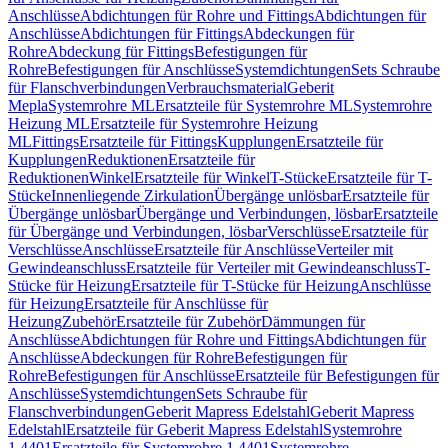
Anschlüsse
Abdichtungen für Rohre und Fittings
Abdichtungen für
Anschlüsse
Abdichtungen für Fittings
Abdeckungen für
Rohre
Abdeckung für Fittings
Befestigungen für
Rohre
Befestigungen für Anschlüsse
Systemdichtungen
Sets Schraube
für Flanschverbindungen
Verbrauchsmaterial
Geberit
Mepla
Systemrohre ML
Ersatzteile für Systemrohre ML
Systemrohre
Heizung ML
Ersatzteile für Systemrohre Heizung
ML
Fittings
Ersatzteile für Fittings
Kupplungen
Ersatzteile für
Kupplungen
Reduktionen
Ersatzteile für
Reduktionen
Winkel
Ersatzteile für Winkel
T-Stücke
Ersatzteile für T-
Stücke
Innenliegende Zirkulation
Übergänge unlösbar
Ersatzteile für
Übergänge unlösbar
Übergänge und Verbindungen, lösbar
Ersatzteile
für Übergänge und Verbindungen, lösbar
Verschlüsse
Ersatzteile für
Verschlüsse
Anschlüsse
Ersatzteile für Anschlüsse
Verteiler mit
Gewindeanschluss
Ersatzteile für Verteiler mit Gewindeanschluss
T-
Stücke für Heizung
Ersatzteile für T-Stücke für Heizung
Anschlüsse
für Heizung
Ersatzteile für Anschlüsse für
Heizung
Zubehör
Ersatzteile für Zubehör
Dämmungen für
Anschlüsse
Abdichtungen für Rohre und Fittings
Abdichtungen für
Anschlüsse
Abdeckungen für Rohre
Befestigungen für
Rohre
Befestigungen für Anschlüsse
Ersatzteile für Befestigungen für
Anschlüsse
Systemdichtungen
Sets Schraube für
Flanschverbindungen
Geberit Mapress Edelstahl
Geberit Mapress
Edelstahl
Ersatzteile für Geberit Mapress Edelstahl
Systemrohre
1.4401
Ersatzteile für Systemrohre 1.4401
Systemrohre