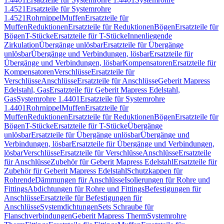
1.4521
Ersatzteile für Systemrohre
1.4521
Rohrnippel
Muffen
Ersatzteile für
Muffen
Reduktionen
Ersatzteile für Reduktionen
Bögen
Ersatzteile für
Bögen
T-Stücke
Ersatzteile für T-Stücke
Innenliegende
Zirkulation
Übergänge unlösbar
Ersatzteile für Übergänge
unlösbar
Übergänge und Verbindungen, lösbar
Ersatzteile für
Übergänge und Verbindungen, lösbar
Kompensatoren
Ersatzteile für
Kompensatoren
Verschlüsse
Ersatzteile für
Verschlüsse
Anschlüsse
Ersatzteile für Anschlüsse
Geberit Mapress
Edelstahl, Gas
Ersatzteile für Geberit Mapress Edelstahl,
Gas
Systemrohre 1.4401
Ersatzteile für Systemrohre
1.4401
Rohrnippel
Muffen
Ersatzteile für
Muffen
Reduktionen
Ersatzteile für Reduktionen
Bögen
Ersatzteile für
Bögen
T-Stücke
Ersatzteile für T-Stücke
Übergänge
unlösbar
Ersatzteile für Übergänge unlösbar
Übergänge und
Verbindungen, lösbar
Ersatzteile für Übergänge und Verbindungen,
lösbar
Verschlüsse
Ersatzteile für Verschlüsse
Anschlüsse
Ersatzteile
für Anschlüsse
Zubehör für Geberit Mapress Edelstahl
Ersatzteile für
Zubehör für Geberit Mapress Edelstahl
Schutzkappen für
Rohrende
Dämmungen für Anschlüsse
Isolierungen für Rohre und
Fittings
Abdichtungen für Rohre und Fittings
Befestigungen für
Anschlüsse
Ersatzteile für Befestigungen für
Anschlüsse
Systemdichtungen
Sets Schraube für
Flanschverbindungen
Geberit Mapress Therm
Systemrohre