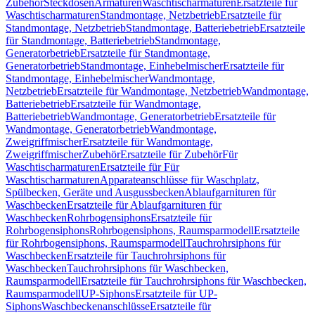
Zubehör
Steckdosen
Armaturen
Waschtischarmaturen
Ersatzteile für
Waschtischarmaturen
Standmontage, Netzbetrieb
Ersatzteile für
Standmontage, Netzbetrieb
Standmontage, Batteriebetrieb
Ersatzteile
für Standmontage, Batteriebetrieb
Standmontage,
Generatorbetrieb
Ersatzteile für Standmontage,
Generatorbetrieb
Standmontage, Einhebelmischer
Ersatzteile für
Standmontage, Einhebelmischer
Wandmontage,
Netzbetrieb
Ersatzteile für Wandmontage, Netzbetrieb
Wandmontage,
Batteriebetrieb
Ersatzteile für Wandmontage,
Batteriebetrieb
Wandmontage, Generatorbetrieb
Ersatzteile für
Wandmontage, Generatorbetrieb
Wandmontage,
Zweigriffmischer
Ersatzteile für Wandmontage,
Zweigriffmischer
Zubehör
Ersatzteile für Zubehör
Für
Waschtischarmaturen
Ersatzteile für Für
Waschtischarmaturen
Apparateanschlüsse für Waschplatz,
Spülbecken, Geräte und Ausgussbecken
Ablaufgarnituren für
Waschbecken
Ersatzteile für Ablaufgarnituren für
Waschbecken
Rohrbogensiphons
Ersatzteile für
Rohrbogensiphons
Rohrbogensiphons, Raumsparmodell
Ersatzteile
für Rohrbogensiphons, Raumsparmodell
Tauchrohrsiphons für
Waschbecken
Ersatzteile für Tauchrohrsiphons für
Waschbecken
Tauchrohrsiphons für Waschbecken,
Raumsparmodell
Ersatzteile für Tauchrohrsiphons für Waschbecken,
Raumsparmodell
UP-Siphons
Ersatzteile für UP-
Siphons
Waschbeckenanschlüsse
Ersatzteile für