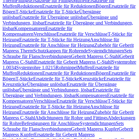
Therm
Fittings
Ersatzteile für Fittings
Muffen
Ersatzteile für
Muffen
Reduktionen
Ersatzteile für Reduktionen
Bögen
Ersatzteile für
Bögen
T-Stücke
Ersatzteile für T-Stücke
Übergänge
unlösbar
Ersatzteile für Übergänge unlösbar
Übergänge und
Verbindungen, lösbar
Ersatzteile für Übergänge und Verbindungen,
lösbar
Kompensatoren
Ersatzteile für
Kompensatoren
Verschlüsse
Ersatzteile für Verschlüsse
T-Stücke für
Heizung
Ersatzteile für T-Stücke für Heizung
Anschlüsse für
Heizung
Ersatzteile für Anschlüsse für Heizung
Zubehör für Geberit
Mapress Therm
Schutzkappen für Rohrende
Systemdichtungen
Sets
Schraube für Flanschverbindungen
Geberit Mapress C-Stahl
Geberit
Mapress C-Stahl
Ersatzteile für Geberit Mapress C-Stahl
Systemrohre
1.0034
Systemrohre 1.0215
Rohrnippel
Muffen
Ersatzteile für
Muffen
Reduktionen
Ersatzteile für Reduktionen
Bögen
Ersatzteile für
Bögen
T-Stücke
Ersatzteile für T-Stücke
Kreuzstücke
Ersatzteile für
Kreuzstücke
Übergänge unlösbar
Ersatzteile für Übergänge
unlösbar
Übergänge und Verbindungen, lösbar
Ersatzteile für
Übergänge und Verbindungen, lösbar
Kompensatoren
Ersatzteile für
Kompensatoren
Verschlüsse
Ersatzteile für Verschlüsse
T-Stücke für
Heizung
Ersatzteile für T-Stücke für Heizung
Anschlüsse für
Heizung
Ersatzteile für Anschlüsse für Heizung
Zubehör für Geberit
Mapress C-Stahl
Abdichtungen für Rohre und Fittings
Abdeckungen
für Rohre
Befestigungen für Anschlüsse
Systemdichtungen
Sets
Schraube für Flanschverbindungen
Geberit Mapress Kupfer
Geberit
Mapress Kupfer
Ersatzteile für Geberit Mapress