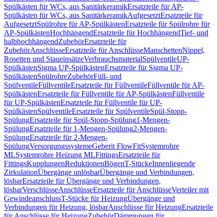
Spülkästen für WCs, aus Sanitärkeramik
Ersatzteile für AP-
Spülkästen für WCs, aus Sanitärkeramik
Aufgesetzt
Ersatzteile für
Aufgesetzt
Spülrohre für AP-Spülkästen
Ersatzteile für Spülrohre für
AP-Spülkästen
Hochhängend
Ersatzteile für Hochhängend
Tief- und
halbhochhängend
Zubehör
Ersatzteile für
Zubehör
Anschlüsse
Ersatzteile für Anschlüsse
Manschetten
Nippel,
Rosetten und Staueinsätze
Verbrauchsmaterial
Spülventile
UP-
Spülkästen
Sigma UP-Spülkästen
Ersatzteile für Sigma UP-
Spülkästen
Spülrohre
Zubehör
Füll- und
Spülventile
Füllventile
Ersatzteile für Füllventile
Füllventile für AP-
Spülkästen
Ersatzteile für Füllventile für AP-Spülkästen
Füllventile
für UP-Spülkästen
Ersatzteile für Füllventile für UP-
Spülkästen
Spülventile
Ersatzteile für Spülventile
Spül-Stopp-
Spülung
Ersatzteile für Spül-Stopp-Spülung
1-Mengen-
Spülung
Ersatzteile für 1-Mengen-Spülung
2-Mengen-
Spülung
Ersatzteile für 2-Mengen-
Spülung
Versorgungssysteme
Geberit FlowFit
Systemrohre
ML
Systemrohre Heizung ML
Fittings
Ersatzteile für
Fittings
Kupplungen
Reduktionen
Bögen
T-Stücke
Innenliegende
Zirkulation
Übergänge unlösbar
Übergänge und Verbindungen,
lösbar
Ersatzteile für Übergänge und Verbindungen,
lösbar
Verschlüsse
Anschlüsse
Ersatzteile für Anschlüsse
Verteiler mit
Gewindeanschluss
T-Stücke für Heizung
Übergänge und
Verbindungen für Heizung, lösbar
Anschlüsse für Heizung
Ersatzteile
für Anschlüsse für Heizung
Zubehör
Dämmungen für