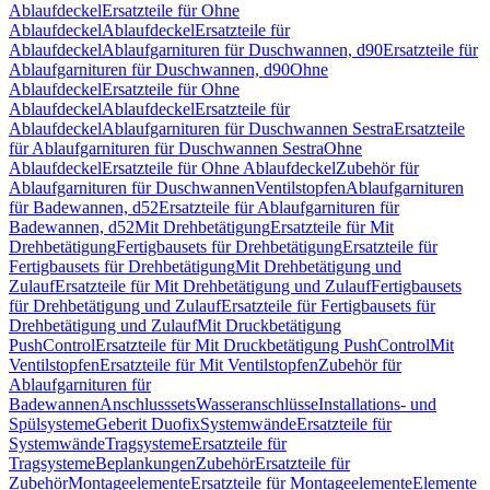
Ablaufdeckel
Ersatzteile für Ohne
Ablaufdeckel
Ablaufdeckel
Ersatzteile für
Ablaufdeckel
Ablaufgarnituren für Duschwannen, d90
Ersatzteile für
Ablaufgarnituren für Duschwannen, d90
Ohne
Ablaufdeckel
Ersatzteile für Ohne
Ablaufdeckel
Ablaufdeckel
Ersatzteile für
Ablaufdeckel
Ablaufgarnituren für Duschwannen Sestra
Ersatzteile
für Ablaufgarnituren für Duschwannen Sestra
Ohne
Ablaufdeckel
Ersatzteile für Ohne Ablaufdeckel
Zubehör für
Ablaufgarnituren für Duschwannen
Ventilstopfen
Ablaufgarnituren
für Badewannen, d52
Ersatzteile für Ablaufgarnituren für
Badewannen, d52
Mit Drehbetätigung
Ersatzteile für Mit
Drehbetätigung
Fertigbausets für Drehbetätigung
Ersatzteile für
Fertigbausets für Drehbetätigung
Mit Drehbetätigung und
Zulauf
Ersatzteile für Mit Drehbetätigung und Zulauf
Fertigbausets
für Drehbetätigung und Zulauf
Ersatzteile für Fertigbausets für
Drehbetätigung und Zulauf
Mit Druckbetätigung
PushControl
Ersatzteile für Mit Druckbetätigung PushControl
Mit
Ventilstopfen
Ersatzteile für Mit Ventilstopfen
Zubehör für
Ablaufgarnituren für
Badewannen
Anschlusssets
Wasseranschlüsse
Installations- und
Spülsysteme
Geberit Duofix
Systemwände
Ersatzteile für
Systemwände
Tragsysteme
Ersatzteile für
Tragsysteme
Beplankungen
Zubehör
Ersatzteile für
Zubehör
Montageelemente
Ersatzteile für Montageelemente
Elemente