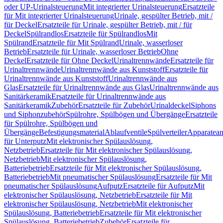
oder UP-Urinalsteuerung
Mit integrierter Urinalsteuerung
Ersatzteile
für Mit integrierter Urinalsteuerung
Urinale, gespülter Betrieb, mit /
für Deckel
Ersatzteile für Urinale, gespülter Betrieb, mit / für
Deckel
Spülrandlos
Ersatzteile für Spülrandlos
Mit
Spülrand
Ersatzteile für Mit Spülrand
Urinale, wasserloser
Betrieb
Ersatzteile für Urinale, wasserloser Betrieb
Ohne
Deckel
Ersatzteile für Ohne Deckel
Urinaltrennwände
Ersatzteile für
Urinaltrennwände
Urinaltrennwände aus Kunststoff
Ersatzteile für
Urinaltrennwände aus Kunststoff
Urinaltrennwände aus
Glas
Ersatzteile für Urinaltrennwände aus Glas
Urinaltrennwände aus
Sanitärkeramik
Ersatzteile für Urinaltrennwände aus
Sanitärkeramik
Zubehör
Ersatzteile für Zubehör
Urinaldeckel
Siphons
und Siphonzubehör
Spülrohre, Spülbögen und Übergänge
Ersatzteile
für Spülrohre, Spülbögen und
Übergänge
Befestigungsmaterial
Ablaufventile
Spülverteiler
Apparatean
für Unterputz
Mit elektronischer Spülauslösung,
Netzbetrieb
Ersatzteile für Mit elektronischer Spülauslösung,
Netzbetrieb
Mit elektronischer Spülauslösung,
Batteriebetrieb
Ersatzteile für Mit elektronischer Spülauslösung,
Batteriebetrieb
Mit pneumatischer Spülauslösung
Ersatzteile für Mit
pneumatischer Spülauslösung
Aufputz
Ersatzteile für Aufputz
Mit
elektronischer Spülauslösung, Netzbetrieb
Ersatzteile für Mit
elektronischer Spülauslösung, Netzbetrieb
Mit elektronischer
Spülauslösung, Batteriebetrieb
Ersatzteile für Mit elektronischer
Spülauslösung, Batteriebetrieb
Zubehör
Ersatzteile für