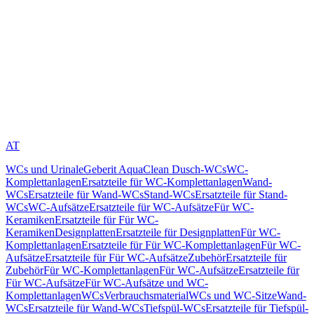
AT
WCs und Urinale
Geberit AquaClean Dusch-WCs
WC-
Komplettanlagen
Ersatzteile für WC-Komplettanlagen
Wand-
WCs
Ersatzteile für Wand-WCs
Stand-WCs
Ersatzteile für Stand-
WCs
WC-Aufsätze
Ersatzteile für WC-Aufsätze
Für WC-
Keramiken
Ersatzteile für Für WC-
Keramiken
Designplatten
Ersatzteile für Designplatten
Für WC-
Komplettanlagen
Ersatzteile für Für WC-Komplettanlagen
Für WC-
Aufsätze
Ersatzteile für Für WC-Aufsätze
Zubehör
Ersatzteile für
Zubehör
Für WC-Komplettanlagen
Für WC-Aufsätze
Ersatzteile für
Für WC-Aufsätze
Für WC-Aufsätze und WC-
Komplettanlagen
WCs
Verbrauchsmaterial
WCs und WC-Sitze
Wand-
WCs
Ersatzteile für Wand-WCs
Tiefspül-WCs
Ersatzteile für Tiefspül-