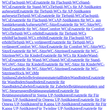
WCs
Flachspül-WCs
Ersatzteile für Flachspül-WCs
Stand-
WCs
Ersatzteile für Stand-WCs
Tiefspül-WCs für AP-Spülkasten
aufgesetzt
Ersatzteile für Tiefspül-WCs für AP-Spülkasten
aufgesetzt
Tiefspül-WCs
Ersatzteile für Tiefspül-WCs
Flachspül-
WCs
Ersatzteile für Flachspül-WCs
AP-Spülkästen für WCs, aus
Sanitärkeramik
Aufgesetzt
WC-Sitze
Ersatzteile für WC-Sitze
WC-
Sitze
Ersatzteile für WC-Sitze
Comfort WCs
Ersatzteile für Comfort
WCs
Tiefspül-WCs erhöht
Ersatzteile für Tiefspül-WCs
erhöht
Flachspül-WCs erhöht
Ersatzteile für Flachspül-WCs
erhöht
Tiefspül-WCs verlängert
Ersatzteile für Tiefspül-WCs
verlängert
Comfort WC-Sitze
Ersatzteile für Comfort WC-Sitze
WC-
Sitze
Ersatzteile für WC-Sitze
WC-Sitzringe
Ersatzteile für WC-
Sitzringe
WCs für Kinder
Ersatzteile für WCs für Kinder
Wand-
WCs
Ersatzteile für Wand-WCs
Stand-WCs
Ersatzteile für Stand-
WCs
WC-Sitze für Kinder
Ersatzteile für WC-Sitze für Kinder
WC-
Sitze
Ersatzteile für WC-Sitze
WC-Sitzringe
Ersatzteile für WC-
Sitzringe
Hock-WCs
Mit
Spülung
Zubehör
Befestigungsmaterial
Bidets
Wandbidets
Ersatzteile
für Wandbidets
Standbidets
Ersatzteile für
Standbidets
Zubehör
Ersatzteile für Zubehör
Betätigungsplatten und
WC-Steuerungen
Betätigungsplatten
Ersatzteile für
Betätigungsplatten
Für Sigma UP-Spülkästen
Ersatzteile für Für
Sigma UP-Spülkästen
Für Omega UP-Spülkästen
Ersatzteile für Für
Omega UP-Spülkästen
Für Kappa UP-Spülkästen
Ersatzteile für Für
Kappa UP-Spülkästen
Für Twinline UP-Spülkästen
Ersatzteile für