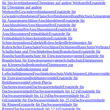
für Steckverbindungen
Übergänge auf andere Werkstoffe
Ersatzteile
für Übergänge auf andere
Werkstoffe
Gewindeverbindungen
Ersatzteile für
Gewindeverbindungen
Flanschverbindungen
Bundbüchsen
Apparatean
für Apparateanschlüsse
Anschlussbögen
Ersatzteile für
Anschlussbögen
Anschlussmuffen
Ersatzteile für
Anschlussmuffen
Anschlussstutzen
Ersatzteile für
Anschlussstutzen
Fertigabläufe
Ersatzteile für
Fertigabläufe
Schneckensiphons
Ersatzteile für
Schneckensiphons
Zubehör
Rohrschellen
Befestigungen für
Rohrschellen
Tragschalen
Verschlüsse
Dichtungen
Bauschutze
Verbrauc
Schallschutz und Feuchtigkeitsschutz
Brandschutz
Ersatzteile für
Brandschutz
Brandschutz für Entwässerungssysteme
Ersatzteile für
Brandschutz für Entwässerungssysteme
Schallschutz
Dämmungen
zur Körperschallentkopplung
Dämmungen zur
Körperschallentkopplung und
Luftschalldämmung
Feuchtigkeitsschutz
Abdichtungen
Lüftungsventile
für Entwässerung
Belüftungsventile
Ersatzteile für
Belüftungsventile
Geberit Pluvia
Dachentwässerung
Dachwassereinläufe
Ersatzteile für
Dachwassereinläufe
Dachwassereinläufe bis 12 l/s
Ersatzteile für
Dachwassereinläufe bis 12 l/s
Dachwassereinläufe bis 25
l/s
Ersatzteile für Dachwassereinläufe bis 25 l/s
Dachwassereinläufe
für Rinnen
Ersatzteile für Dachwassereinläufe für
Rinnen
Dachwassereinläufe bis 12 l/s
Ersatzteile für