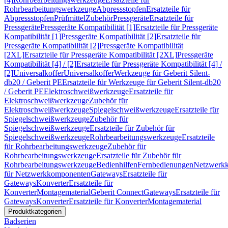
Rohrbearbeitungswerkzeuge
Abpressstopfen
Ersatzteile für
Abpressstopfen
Prüfmittel
Zubehör
Pressgeräte
Ersatzteile für
Pressgeräte
Pressgeräte Kompatibilität [1]
Ersatzteile für Pressgeräte
Kompatibilität [1]
Pressgeräte Kompatibilität [2]
Ersatzteile für
Pressgeräte Kompatibilität [2]
Pressgeräte Kompatibilität
[2XL]
Ersatzteile für Pressgeräte Kompatibilität [2XL]
Pressgeräte
Kompatibilität [4] / [2]
Ersatzteile für Pressgeräte Kompatibilität [4] /
[2]
Universalkoffer
Universalkoffer
Werkzeuge für Geberit Silent-
db20 / Geberit PE
Ersatzteile für Werkzeuge für Geberit Silent-db20
/ Geberit PE
Elektroschweißwerkzeuge
Ersatzteile für
Elektroschweißwerkzeuge
Zubehör für
Elektroschweißwerkzeuge
Spiegelschweißwerkzeuge
Ersatzteile für
Spiegelschweißwerkzeuge
Zubehör für
Spiegelschweißwerkzeuge
Ersatzteile für Zubehör für
Spiegelschweißwerkzeuge
Rohrbearbeitungswerkzeuge
Ersatzteile
für Rohrbearbeitungswerkzeuge
Zubehör für
Rohrbearbeitungswerkzeuge
Ersatzteile für Zubehör für
Rohrbearbeitungswerkzeuge
Bedienhilfen
Fernbedienungen
Netzwerk
für Netzwerkkomponenten
Gateways
Ersatzteile für
Gateways
Konverter
Ersatzteile für
Konverter
Montagematerial
Geberit Connect
Gateways
Ersatzteile für
Gateways
Konverter
Ersatzteile für Konverter
Montagematerial
Produktkategorien
Badserien