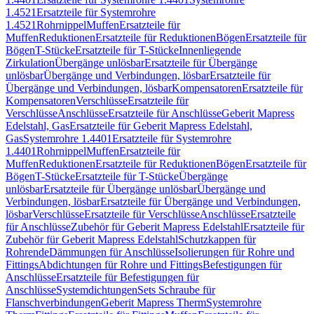
1.4521
Ersatzteile für Systemrohre
1.4521
Rohrnippel
Muffen
Ersatzteile für
Muffen
Reduktionen
Ersatzteile für Reduktionen
Bögen
Ersatzteile für
Bögen
T-Stücke
Ersatzteile für T-Stücke
Innenliegende
Zirkulation
Übergänge unlösbar
Ersatzteile für Übergänge
unlösbar
Übergänge und Verbindungen, lösbar
Ersatzteile für
Übergänge und Verbindungen, lösbar
Kompensatoren
Ersatzteile für
Kompensatoren
Verschlüsse
Ersatzteile für
Verschlüsse
Anschlüsse
Ersatzteile für Anschlüsse
Geberit Mapress
Edelstahl, Gas
Ersatzteile für Geberit Mapress Edelstahl,
Gas
Systemrohre 1.4401
Ersatzteile für Systemrohre
1.4401
Rohrnippel
Muffen
Ersatzteile für
Muffen
Reduktionen
Ersatzteile für Reduktionen
Bögen
Ersatzteile für
Bögen
T-Stücke
Ersatzteile für T-Stücke
Übergänge
unlösbar
Ersatzteile für Übergänge unlösbar
Übergänge und
Verbindungen, lösbar
Ersatzteile für Übergänge und Verbindungen,
lösbar
Verschlüsse
Ersatzteile für Verschlüsse
Anschlüsse
Ersatzteile
für Anschlüsse
Zubehör für Geberit Mapress Edelstahl
Ersatzteile für
Zubehör für Geberit Mapress Edelstahl
Schutzkappen für
Rohrende
Dämmungen für Anschlüsse
Isolierungen für Rohre und
Fittings
Abdichtungen für Rohre und Fittings
Befestigungen für
Anschlüsse
Ersatzteile für Befestigungen für
Anschlüsse
Systemdichtungen
Sets Schraube für
Flanschverbindungen
Geberit Mapress Therm
Systemrohre