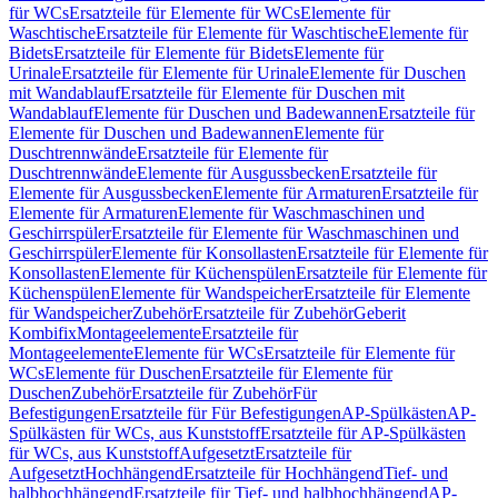
für WCs
Ersatzteile für Elemente für WCs
Elemente für
Waschtische
Ersatzteile für Elemente für Waschtische
Elemente für
Bidets
Ersatzteile für Elemente für Bidets
Elemente für
Urinale
Ersatzteile für Elemente für Urinale
Elemente für Duschen
mit Wandablauf
Ersatzteile für Elemente für Duschen mit
Wandablauf
Elemente für Duschen und Badewannen
Ersatzteile für
Elemente für Duschen und Badewannen
Elemente für
Duschtrennwände
Ersatzteile für Elemente für
Duschtrennwände
Elemente für Ausgussbecken
Ersatzteile für
Elemente für Ausgussbecken
Elemente für Armaturen
Ersatzteile für
Elemente für Armaturen
Elemente für Waschmaschinen und
Geschirrspüler
Ersatzteile für Elemente für Waschmaschinen und
Geschirrspüler
Elemente für Konsollasten
Ersatzteile für Elemente für
Konsollasten
Elemente für Küchenspülen
Ersatzteile für Elemente für
Küchenspülen
Elemente für Wandspeicher
Ersatzteile für Elemente
für Wandspeicher
Zubehör
Ersatzteile für Zubehör
Geberit
Kombifix
Montageelemente
Ersatzteile für
Montageelemente
Elemente für WCs
Ersatzteile für Elemente für
WCs
Elemente für Duschen
Ersatzteile für Elemente für
Duschen
Zubehör
Ersatzteile für Zubehör
Für
Befestigungen
Ersatzteile für Für Befestigungen
AP-Spülkästen
AP-
Spülkästen für WCs, aus Kunststoff
Ersatzteile für AP-Spülkästen
für WCs, aus Kunststoff
Aufgesetzt
Ersatzteile für
Aufgesetzt
Hochhängend
Ersatzteile für Hochhängend
Tief- und
halbhochhängend
Ersatzteile für Tief- und halbhochhängend
AP-