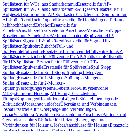
Spülkästen für WCs, aus Sanitärkeramik
Ersatzteile für AP-
Spülkästen für WCs, aus Sanitärkeramik
Aufgesetzt
Ersatzteile für
Aufgesetzt
Spülrohre für AP-Spülkästen
Ersatzteile für Spülrohre für
AP-Spülkästen
Hochhängend
Ersatzteile für Hochhängend
Tief- und
halbhochhängend
Zubehör
Ersatzteile für
Zubehör
Anschlüsse
Ersatzteile für Anschlüsse
Manschetten
Nippel,
Rosetten und Staueinsätze
Verbrauchsmaterial
Spülventile
UP-
Spülkästen
Sigma UP-Spülkästen
Ersatzteile für Sigma UP-
Spülkästen
Spülrohre
Zubehör
Füll- und
Spülventile
Füllventile
Ersatzteile für Füllventile
Füllventile für AP-
Spülkästen
Ersatzteile für Füllventile für AP-Spülkästen
Füllventile
für UP-Spülkästen
Ersatzteile für Füllventile für UP-
Spülkästen
Spülventile
Ersatzteile für Spülventile
Spül-Stopp-
Spülung
Ersatzteile für Spül-Stopp-Spülung
1-Mengen-
Spülung
Ersatzteile für 1-Mengen-Spülung
2-Mengen-
Spülung
Ersatzteile für 2-Mengen-
Spülung
Versorgungssysteme
Geberit FlowFit
Systemrohre
ML
Systemrohre Heizung ML
Fittings
Ersatzteile für
Fittings
Kupplungen
Reduktionen
Bögen
T-Stücke
Innenliegende
Zirkulation
Übergänge unlösbar
Übergänge und Verbindungen,
lösbar
Ersatzteile für Übergänge und Verbindungen,
lösbar
Verschlüsse
Anschlüsse
Ersatzteile für Anschlüsse
Verteiler mit
Gewindeanschluss
T-Stücke für Heizung
Übergänge und
Verbindungen für Heizung, lösbar
Anschlüsse für Heizung
Ersatzteile
für Anschlüsse für Heizung
Zubehör
Dämmungen für