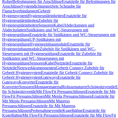
Rohre
Befestigungen für Anschlüsse
Ersatzteile für Befestigungen für
Anschlüsse
Systemdichtungen
Sets Schraube für
Flanschverbindungen
Geberit
Hygienesystem
Hygienespüleinheiten
Ersatzteile für
Hygienespüleinheiten
Zubehör für
Hygienespüleinheiten
Sensoren
Kabel
Abdeckungen und
Abdeckplatten
Spülkästen und WC-Steuerungen mit
Hygienespülung
Ersatzteile für Spülkästen und WC-Steuerungen mit
Hygienespülung
UP-Spülkästen mit
Hygienespülung
Hygieneeinbaumodule
Ersatzteile für
Hygieneeinbaumodule
Zubehör für Spülkästen und WC-
Steuerungen mit Hygienespülung
Ersatzteile für Zubehör für
Spülkästen und WC-Steuerungen mit
Hygienespülung
Sensoren
Kabel
Netzteile
Ersatzteile für
Netzteile
Netzwerkkomponenten
Geberit Connect Zubehör für
Geberit Hygienesystem
Ersatzteile für Geberit Connect Zubehör für
Geberit Hygienesystem
Gateways
Ersatzteile für
Gateways
Konverter
Ersatzteile für
Konverter
Sensoren
Montagematerial
Rohrarmaturen
Schrägsitzventile
E
für Schrägsitzventile
Mit FlowFit Pressanschlüssen
Ersatzteile für Mit
FlowFit Pressanschlüssen
Mit Mepla Pressanschlüssen
Ersatzteile für
Mit Mepla Pressanschlüssen
Mit Mapress
Pressanschlüssen
Ersatzteile für Mit Mapress
Pressanschlüssen
Probenahmeventile
Kugelhähne
Ersatzteile für
Kugelhähne
Mit FlowFit Pressanschlüssen
Ersatzteile für Mit FlowFit