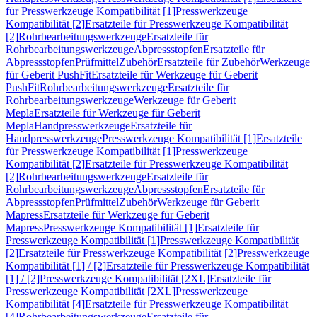
für Presswerkzeuge Kompatibilität [1]
Presswerkzeuge
Kompatibilität [2]
Ersatzteile für Presswerkzeuge Kompatibilität
[2]
Rohrbearbeitungswerkzeuge
Ersatzteile für
Rohrbearbeitungswerkzeuge
Abpressstopfen
Ersatzteile für
Abpressstopfen
Prüfmittel
Zubehör
Ersatzteile für Zubehör
Werkzeuge
für Geberit PushFit
Ersatzteile für Werkzeuge für Geberit
PushFit
Rohrbearbeitungswerkzeuge
Ersatzteile für
Rohrbearbeitungswerkzeuge
Werkzeuge für Geberit
Mepla
Ersatzteile für Werkzeuge für Geberit
Mepla
Handpresswerkzeuge
Ersatzteile für
Handpresswerkzeuge
Presswerkzeuge Kompatibilität [1]
Ersatzteile
für Presswerkzeuge Kompatibilität [1]
Presswerkzeuge
Kompatibilität [2]
Ersatzteile für Presswerkzeuge Kompatibilität
[2]
Rohrbearbeitungswerkzeuge
Ersatzteile für
Rohrbearbeitungswerkzeuge
Abpressstopfen
Ersatzteile für
Abpressstopfen
Prüfmittel
Zubehör
Werkzeuge für Geberit
Mapress
Ersatzteile für Werkzeuge für Geberit
Mapress
Presswerkzeuge Kompatibilität [1]
Ersatzteile für
Presswerkzeuge Kompatibilität [1]
Presswerkzeuge Kompatibilität
[2]
Ersatzteile für Presswerkzeuge Kompatibilität [2]
Presswerkzeuge
Kompatibilität [1] / [2]
Ersatzteile für Presswerkzeuge Kompatibilität
[1] / [2]
Presswerkzeuge Kompatibilität [2XL]
Ersatzteile für
Presswerkzeuge Kompatibilität [2XL]
Presswerkzeuge
Kompatibilität [4]
Ersatzteile für Presswerkzeuge Kompatibilität
[4]
Rohrbearbeitungswerkzeuge
Ersatzteile für