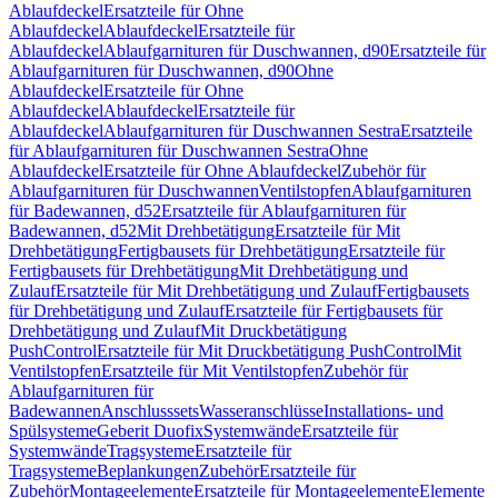
Ablaufdeckel
Ersatzteile für Ohne
Ablaufdeckel
Ablaufdeckel
Ersatzteile für
Ablaufdeckel
Ablaufgarnituren für Duschwannen, d90
Ersatzteile für
Ablaufgarnituren für Duschwannen, d90
Ohne
Ablaufdeckel
Ersatzteile für Ohne
Ablaufdeckel
Ablaufdeckel
Ersatzteile für
Ablaufdeckel
Ablaufgarnituren für Duschwannen Sestra
Ersatzteile
für Ablaufgarnituren für Duschwannen Sestra
Ohne
Ablaufdeckel
Ersatzteile für Ohne Ablaufdeckel
Zubehör für
Ablaufgarnituren für Duschwannen
Ventilstopfen
Ablaufgarnituren
für Badewannen, d52
Ersatzteile für Ablaufgarnituren für
Badewannen, d52
Mit Drehbetätigung
Ersatzteile für Mit
Drehbetätigung
Fertigbausets für Drehbetätigung
Ersatzteile für
Fertigbausets für Drehbetätigung
Mit Drehbetätigung und
Zulauf
Ersatzteile für Mit Drehbetätigung und Zulauf
Fertigbausets
für Drehbetätigung und Zulauf
Ersatzteile für Fertigbausets für
Drehbetätigung und Zulauf
Mit Druckbetätigung
PushControl
Ersatzteile für Mit Druckbetätigung PushControl
Mit
Ventilstopfen
Ersatzteile für Mit Ventilstopfen
Zubehör für
Ablaufgarnituren für
Badewannen
Anschlusssets
Wasseranschlüsse
Installations- und
Spülsysteme
Geberit Duofix
Systemwände
Ersatzteile für
Systemwände
Tragsysteme
Ersatzteile für
Tragsysteme
Beplankungen
Zubehör
Ersatzteile für
Zubehör
Montageelemente
Ersatzteile für Montageelemente
Elemente