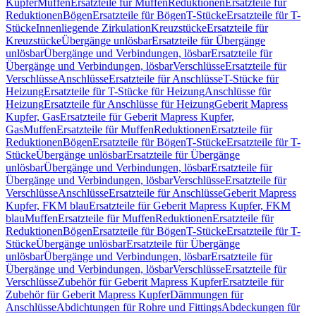
Kupfer
Muffen
Ersatzteile für Muffen
Reduktionen
Ersatzteile für
Reduktionen
Bögen
Ersatzteile für Bögen
T-Stücke
Ersatzteile für T-
Stücke
Innenliegende Zirkulation
Kreuzstücke
Ersatzteile für
Kreuzstücke
Übergänge unlösbar
Ersatzteile für Übergänge
unlösbar
Übergänge und Verbindungen, lösbar
Ersatzteile für
Übergänge und Verbindungen, lösbar
Verschlüsse
Ersatzteile für
Verschlüsse
Anschlüsse
Ersatzteile für Anschlüsse
T-Stücke für
Heizung
Ersatzteile für T-Stücke für Heizung
Anschlüsse für
Heizung
Ersatzteile für Anschlüsse für Heizung
Geberit Mapress
Kupfer, Gas
Ersatzteile für Geberit Mapress Kupfer,
Gas
Muffen
Ersatzteile für Muffen
Reduktionen
Ersatzteile für
Reduktionen
Bögen
Ersatzteile für Bögen
T-Stücke
Ersatzteile für T-
Stücke
Übergänge unlösbar
Ersatzteile für Übergänge
unlösbar
Übergänge und Verbindungen, lösbar
Ersatzteile für
Übergänge und Verbindungen, lösbar
Verschlüsse
Ersatzteile für
Verschlüsse
Anschlüsse
Ersatzteile für Anschlüsse
Geberit Mapress
Kupfer, FKM blau
Ersatzteile für Geberit Mapress Kupfer, FKM
blau
Muffen
Ersatzteile für Muffen
Reduktionen
Ersatzteile für
Reduktionen
Bögen
Ersatzteile für Bögen
T-Stücke
Ersatzteile für T-
Stücke
Übergänge unlösbar
Ersatzteile für Übergänge
unlösbar
Übergänge und Verbindungen, lösbar
Ersatzteile für
Übergänge und Verbindungen, lösbar
Verschlüsse
Ersatzteile für
Verschlüsse
Zubehör für Geberit Mapress Kupfer
Ersatzteile für
Zubehör für Geberit Mapress Kupfer
Dämmungen für
Anschlüsse
Abdichtungen für Rohre und Fittings
Abdeckungen für