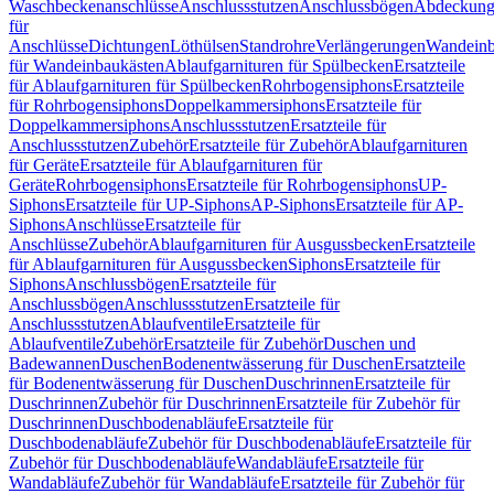
Waschbeckenanschlüsse
Anschlussstutzen
Anschlussbögen
Abdeckung
für
Anschlüsse
Dichtungen
Löthülsen
Standrohre
Verlängerungen
Wandeinb
für Wandeinbaukästen
Ablaufgarnituren für Spülbecken
Ersatzteile
für Ablaufgarnituren für Spülbecken
Rohrbogensiphons
Ersatzteile
für Rohrbogensiphons
Doppelkammersiphons
Ersatzteile für
Doppelkammersiphons
Anschlussstutzen
Ersatzteile für
Anschlussstutzen
Zubehör
Ersatzteile für Zubehör
Ablaufgarnituren
für Geräte
Ersatzteile für Ablaufgarnituren für
Geräte
Rohrbogensiphons
Ersatzteile für Rohrbogensiphons
UP-
Siphons
Ersatzteile für UP-Siphons
AP-Siphons
Ersatzteile für AP-
Siphons
Anschlüsse
Ersatzteile für
Anschlüsse
Zubehör
Ablaufgarnituren für Ausgussbecken
Ersatzteile
für Ablaufgarnituren für Ausgussbecken
Siphons
Ersatzteile für
Siphons
Anschlussbögen
Ersatzteile für
Anschlussbögen
Anschlussstutzen
Ersatzteile für
Anschlussstutzen
Ablaufventile
Ersatzteile für
Ablaufventile
Zubehör
Ersatzteile für Zubehör
Duschen und
Badewannen
Duschen
Bodenentwässerung für Duschen
Ersatzteile
für Bodenentwässerung für Duschen
Duschrinnen
Ersatzteile für
Duschrinnen
Zubehör für Duschrinnen
Ersatzteile für Zubehör für
Duschrinnen
Duschbodenabläufe
Ersatzteile für
Duschbodenabläufe
Zubehör für Duschbodenabläufe
Ersatzteile für
Zubehör für Duschbodenabläufe
Wandabläufe
Ersatzteile für
Wandabläufe
Zubehör für Wandabläufe
Ersatzteile für Zubehör für