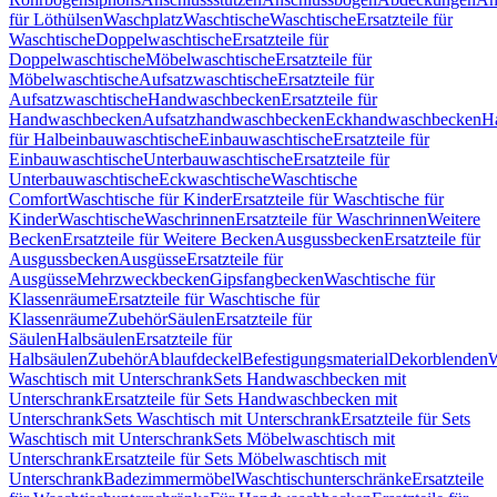
für Löthülsen
Waschplatz
Waschtische
Waschtische
Ersatzteile für
Waschtische
Doppelwaschtische
Ersatzteile für
Doppelwaschtische
Möbelwaschtische
Ersatzteile für
Möbelwaschtische
Aufsatzwaschtische
Ersatzteile für
Aufsatzwaschtische
Handwaschbecken
Ersatzteile für
Handwaschbecken
Aufsatzhandwaschbecken
Eckhandwaschbecken
H
für Halbeinbauwaschtische
Einbauwaschtische
Ersatzteile für
Einbauwaschtische
Unterbauwaschtische
Ersatzteile für
Unterbauwaschtische
Eckwaschtische
Waschtische
Comfort
Waschtische für Kinder
Ersatzteile für Waschtische für
Kinder
Waschtische
Waschrinnen
Ersatzteile für Waschrinnen
Weitere
Becken
Ersatzteile für Weitere Becken
Ausgussbecken
Ersatzteile für
Ausgussbecken
Ausgüsse
Ersatzteile für
Ausgüsse
Mehrzweckbecken
Gipsfangbecken
Waschtische für
Klassenräume
Ersatzteile für Waschtische für
Klassenräume
Zubehör
Säulen
Ersatzteile für
Säulen
Halbsäulen
Ersatzteile für
Halbsäulen
Zubehör
Ablaufdeckel
Befestigungsmaterial
Dekorblenden
W
Waschtisch mit Unterschrank
Sets Handwaschbecken mit
Unterschrank
Ersatzteile für Sets Handwaschbecken mit
Unterschrank
Sets Waschtisch mit Unterschrank
Ersatzteile für Sets
Waschtisch mit Unterschrank
Sets Möbelwaschtisch mit
Unterschrank
Ersatzteile für Sets Möbelwaschtisch mit
Unterschrank
Badezimmermöbel
Waschtischunterschränke
Ersatzteile