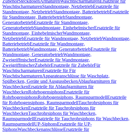
Zubehör
Steckdosen
Armaturen
Waschtischarmaturen
Ersatzteile für
Waschtischarmaturen
Standmontage, Netzbetrieb
Ersatzteile für
Standmontage, Netzbetrieb
Standmontage, Batteriebetrieb
Ersatzteile
für Standmontage, Batteriebetrieb
Standmontage,
Generatorbetrieb
Ersatzteile für Standmontage,
Generatorbetrieb
Standmontage, Einhebelmischer
Ersatzteile für
Standmontage, Einhebelmischer
Wandmontage,
Netzbetrieb
Ersatzteile für Wandmontage, Netzbetrieb
Wandmontage,
Batteriebetrieb
Ersatzteile für Wandmontage,
Batteriebetrieb
Wandmontage, Generatorbetrieb
Ersatzteile für
Wandmontage, Generatorbetrieb
Wandmontage,
Zweigriffmischer
Ersatzteile für Wandmontage,
Zweigriffmischer
Zubehör
Ersatzteile für Zubehör
Für
Waschtischarmaturen
Ersatzteile für Für
Waschtischarmaturen
Apparateanschlüsse für Waschplatz,
Spülbecken, Geräte und Ausgussbecken
Ablaufgarnituren für
Waschbecken
Ersatzteile für Ablaufgarnituren für
Waschbecken
Rohrbogensiphons
Ersatzteile für
Rohrbogensiphons
Rohrbogensiphons, Raumsparmodell
Ersatzteile
für Rohrbogensiphons, Raumsparmodell
Tauchrohrsiphons für
Waschbecken
Ersatzteile für Tauchrohrsiphons für
Waschbecken
Tauchrohrsiphons für Waschbecken,
Raumsparmodell
Ersatzteile für Tauchrohrsiphons für Waschbecken,
Raumsparmodell
UP-Siphons
Ersatzteile für UP-
Siphons
Waschbeckenanschlüsse
Ersatzteile für