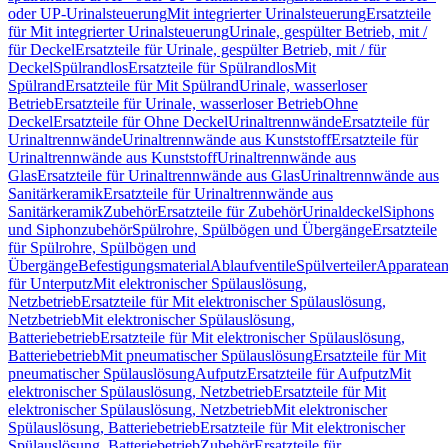
oder UP-Urinalsteuerung
Mit integrierter Urinalsteuerung
Ersatzteile
für Mit integrierter Urinalsteuerung
Urinale, gespülter Betrieb, mit /
für Deckel
Ersatzteile für Urinale, gespülter Betrieb, mit / für
Deckel
Spülrandlos
Ersatzteile für Spülrandlos
Mit
Spülrand
Ersatzteile für Mit Spülrand
Urinale, wasserloser
Betrieb
Ersatzteile für Urinale, wasserloser Betrieb
Ohne
Deckel
Ersatzteile für Ohne Deckel
Urinaltrennwände
Ersatzteile für
Urinaltrennwände
Urinaltrennwände aus Kunststoff
Ersatzteile für
Urinaltrennwände aus Kunststoff
Urinaltrennwände aus
Glas
Ersatzteile für Urinaltrennwände aus Glas
Urinaltrennwände aus
Sanitärkeramik
Ersatzteile für Urinaltrennwände aus
Sanitärkeramik
Zubehör
Ersatzteile für Zubehör
Urinaldeckel
Siphons
und Siphonzubehör
Spülrohre, Spülbögen und Übergänge
Ersatzteile
für Spülrohre, Spülbögen und
Übergänge
Befestigungsmaterial
Ablaufventile
Spülverteiler
Apparatean
für Unterputz
Mit elektronischer Spülauslösung,
Netzbetrieb
Ersatzteile für Mit elektronischer Spülauslösung,
Netzbetrieb
Mit elektronischer Spülauslösung,
Batteriebetrieb
Ersatzteile für Mit elektronischer Spülauslösung,
Batteriebetrieb
Mit pneumatischer Spülauslösung
Ersatzteile für Mit
pneumatischer Spülauslösung
Aufputz
Ersatzteile für Aufputz
Mit
elektronischer Spülauslösung, Netzbetrieb
Ersatzteile für Mit
elektronischer Spülauslösung, Netzbetrieb
Mit elektronischer
Spülauslösung, Batteriebetrieb
Ersatzteile für Mit elektronischer
Spülauslösung, Batteriebetrieb
Zubehör
Ersatzteile für