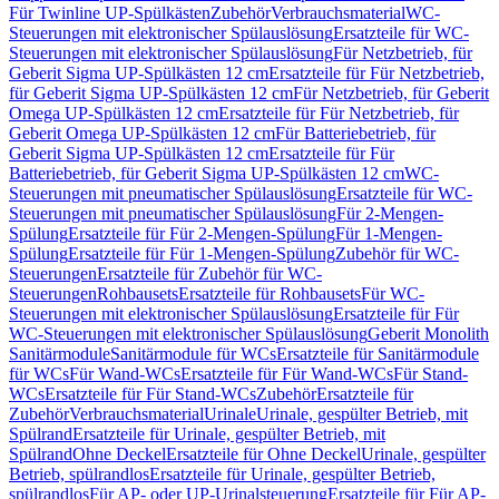
Für Twinline UP-Spülkästen
Zubehör
Verbrauchsmaterial
WC-
Steuerungen mit elektronischer Spülauslösung
Ersatzteile für WC-
Steuerungen mit elektronischer Spülauslösung
Für Netzbetrieb, für
Geberit Sigma UP-Spülkästen 12 cm
Ersatzteile für Für Netzbetrieb,
für Geberit Sigma UP-Spülkästen 12 cm
Für Netzbetrieb, für Geberit
Omega UP-Spülkästen 12 cm
Ersatzteile für Für Netzbetrieb, für
Geberit Omega UP-Spülkästen 12 cm
Für Batteriebetrieb, für
Geberit Sigma UP-Spülkästen 12 cm
Ersatzteile für Für
Batteriebetrieb, für Geberit Sigma UP-Spülkästen 12 cm
WC-
Steuerungen mit pneumatischer Spülauslösung
Ersatzteile für WC-
Steuerungen mit pneumatischer Spülauslösung
Für 2-Mengen-
Spülung
Ersatzteile für Für 2-Mengen-Spülung
Für 1-Mengen-
Spülung
Ersatzteile für Für 1-Mengen-Spülung
Zubehör für WC-
Steuerungen
Ersatzteile für Zubehör für WC-
Steuerungen
Rohbausets
Ersatzteile für Rohbausets
Für WC-
Steuerungen mit elektronischer Spülauslösung
Ersatzteile für Für
WC-Steuerungen mit elektronischer Spülauslösung
Geberit Monolith
Sanitärmodule
Sanitärmodule für WCs
Ersatzteile für Sanitärmodule
für WCs
Für Wand-WCs
Ersatzteile für Für Wand-WCs
Für Stand-
WCs
Ersatzteile für Für Stand-WCs
Zubehör
Ersatzteile für
Zubehör
Verbrauchsmaterial
Urinale
Urinale, gespülter Betrieb, mit
Spülrand
Ersatzteile für Urinale, gespülter Betrieb, mit
Spülrand
Ohne Deckel
Ersatzteile für Ohne Deckel
Urinale, gespülter
Betrieb, spülrandlos
Ersatzteile für Urinale, gespülter Betrieb,
spülrandlos
Für AP- oder UP-Urinalsteuerung
Ersatzteile für Für AP-