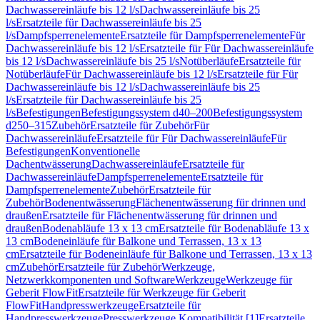
Dachwassereinläufe bis 12 l/s
Dachwassereinläufe bis 25
l/s
Ersatzteile für Dachwassereinläufe bis 25
l/s
Dampfsperrenelemente
Ersatzteile für Dampfsperrenelemente
Für
Dachwassereinläufe bis 12 l/s
Ersatzteile für Für Dachwassereinläufe
bis 12 l/s
Dachwassereinläufe bis 25 l/s
Notüberläufe
Ersatzteile für
Notüberläufe
Für Dachwassereinläufe bis 12 l/s
Ersatzteile für Für
Dachwassereinläufe bis 12 l/s
Dachwassereinläufe bis 25
l/s
Ersatzteile für Dachwassereinläufe bis 25
l/s
Befestigungen
Befestigungssystem d40–200
Befestigungssystem
d250–315
Zubehör
Ersatzteile für Zubehör
Für
Dachwassereinläufe
Ersatzteile für Für Dachwassereinläufe
Für
Befestigungen
Konventionelle
Dachentwässerung
Dachwassereinläufe
Ersatzteile für
Dachwassereinläufe
Dampfsperrenelemente
Ersatzteile für
Dampfsperrenelemente
Zubehör
Ersatzteile für
Zubehör
Bodenentwässerung
Flächenentwässerung für drinnen und
draußen
Ersatzteile für Flächenentwässerung für drinnen und
draußen
Bodenabläufe 13 x 13 cm
Ersatzteile für Bodenabläufe 13 x
13 cm
Bodeneinläufe für Balkone und Terrassen, 13 x 13
cm
Ersatzteile für Bodeneinläufe für Balkone und Terrassen, 13 x 13
cm
Zubehör
Ersatzteile für Zubehör
Werkzeuge,
Netzwerkkomponenten und Software
Werkzeuge
Werkzeuge für
Geberit FlowFit
Ersatzteile für Werkzeuge für Geberit
FlowFit
Handpresswerkzeuge
Ersatzteile für
Handpresswerkzeuge
Presswerkzeuge Kompatibilität [1]
Ersatzteile