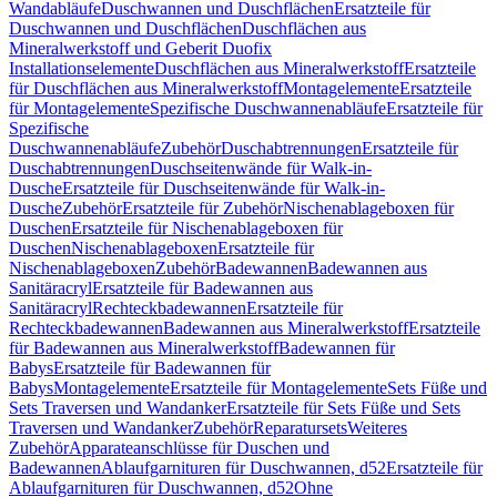
Wandabläufe
Duschwannen und Duschflächen
Ersatzteile für
Duschwannen und Duschflächen
Duschflächen aus
Mineralwerkstoff und Geberit Duofix
Installationselemente
Duschflächen aus Mineralwerkstoff
Ersatzteile
für Duschflächen aus Mineralwerkstoff
Montagelemente
Ersatzteile
für Montagelemente
Spezifische Duschwannenabläufe
Ersatzteile für
Spezifische
Duschwannenabläufe
Zubehör
Duschabtrennungen
Ersatzteile für
Duschabtrennungen
Duschseitenwände für Walk-in-
Dusche
Ersatzteile für Duschseitenwände für Walk-in-
Dusche
Zubehör
Ersatzteile für Zubehör
Nischenablageboxen für
Duschen
Ersatzteile für Nischenablageboxen für
Duschen
Nischenablageboxen
Ersatzteile für
Nischenablageboxen
Zubehör
Badewannen
Badewannen aus
Sanitäracryl
Ersatzteile für Badewannen aus
Sanitäracryl
Rechteckbadewannen
Ersatzteile für
Rechteckbadewannen
Badewannen aus Mineralwerkstoff
Ersatzteile
für Badewannen aus Mineralwerkstoff
Badewannen für
Babys
Ersatzteile für Badewannen für
Babys
Montagelemente
Ersatzteile für Montagelemente
Sets Füße und
Sets Traversen und Wandanker
Ersatzteile für Sets Füße und Sets
Traversen und Wandanker
Zubehör
Reparatursets
Weiteres
Zubehör
Apparateanschlüsse für Duschen und
Badewannen
Ablaufgarnituren für Duschwannen, d52
Ersatzteile für
Ablaufgarnituren für Duschwannen, d52
Ohne