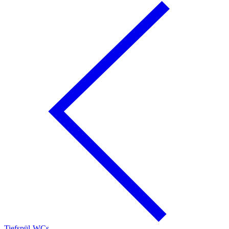
Tiefspül-WCs