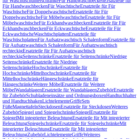
für Waschtischunterschränke
Für Handwaschbecken
Ersatzteile für
Für Handwaschbecken
Für Waschtische
Ersatzteile für Für
Waschtische
Für Doppelwaschtische
Ersatzteile für Für
Doppelwaschtische
Für Möbelwaschtische
Ersatzteile für Für
Möbelwaschtische
Für Eckhandwaschbecken
Ersatzteile für Für
Eckhandwaschbecken
Für Eckwaschtische
Ersatzteile für Für
Eckwaschtische
Waschtischplatten
Ersatzteile für
Waschtischplatten
Für Aufsatzwaschtisch Schalenform
Ersatzteile für
Für Aufsatzwaschtisch Schalenform
Für Aufsatzwaschtisch
rechteckig
Ersatzteile für Für Aufsatzwaschtisch
rechteckig
Seitenschränke
Ersatzteile für Seitenschränke
Niedrige
Seitenschränke
Ersatzteile für Niedrige
Seitenschränke
Hochschränke
Ersatzteile für
Hochschränke
Mittelhochschränke
Ersatzteile für
Mittelhochschränke
Hängeschränke
Ersatzteile für
Hängeschränke
Weitere Möbel
Ersatzteile für Weitere
Möbel
Wandablagen
Ersatzteile für Wandablagen
Zubehör
Ersatzteile
für Zubehör
Schubladeneinsätze und Ordnungsboxen
Handtuchhalter
und Handtuchhaken
Lichtelemente
Griffe
Sets
Füße
Magnettafeln
Steckdosen
Ersatzteile für Steckdosen
Weiteres
Zubehör
Spiegel und Spiegelschränke
Spiegel
Ersatzteile für
Spiegel
Mit integrierter Beleuchtung
Ersatzteile für Mit integrierter
Beleuchtung
Spiegelschränke
Ersatzteile für Spiegelschränke
Mit
integrierter Beleuchtung
Ersatzteile für Mit integrierter
Beleuchtung
Zubehör
Lichtelemente
Griffe
Weiteres