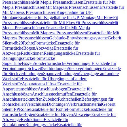
Pressanschlüssen
Mit Mepla Pressanschlüssen
Ersatzteile für Mit
Mepla Pressanschlüssen
Mit Mapress Pressanschlüssen
Ersatzteile für
Mit Mapress Pressanschlüssen
Kugelhähne für UP-
Montage
Ersatzteile für Kugelhähne für UP-Montage
Mit FlowFit
Pressanschlüssen
Ersatzteile für Mit FlowFit Pressanschlüssen
Mit
Mepla Pressanschlüssen
Ersatzteile für Mit Mepla
Pressanschlüssen
Mit Mapress Pressanschlüssen
Ersatzteile für Mit
Mapress Pressanschlüssen
Gebäude-Entwässerungssysteme
Geberit
Silent-db20
Rohre
Formstücke
Ersatzteile für
Formstücke
Bögen
Abzweige
Ersatzteile für
Abzweige
Reduktionen
Reinigungsstücke
Ersatzteile für
Reinigungsstücke
Formstücke
SuperTube
Bögen
Sonderformstücke
Verbindungen
Ersatzteile für
Verbindungen
Schweißverbindungen
Steckverbindungen
Ersatzteile
für Steckverbindungen
Spannverbindungen
Übergänge auf andere
Werkstoffe
Ersatzteile für Übergänge auf andere
Werkstoffe
Apparateanschlüsse
Ersatzteile für
Apparateanschlüsse
Anschlussbögen
Ersatzteile für
Anschlussbögen
Anschlusssteckmuffen
Ersatzteile für
Anschlusssteckmuffen
Zubehör
Rohrschellen
Befestigungen für
Rohrschellen
Verschlüsse
Dichtungen
Verbrauchsmaterial
Geberit
Silent-PP
Rohre
Ersatzteile für Rohre
Formstücke
Ersatzteile für
Formstücke
Bögen
Ersatzteile für Bögen
Abzweige
Ersatzteile für
Abzweige
Reduktionen
Ersatzteile für
Reduktionen
Reinigungsstücke
Ersatzteile für