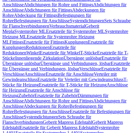
Anschlüsse
Abdichtungen für Rohre und Fittings
Abdichtungen für
Anschlüsse
Abdichtungen für Fittings
Abdeckungen für
Rohre
Abdeckung für Fittings
Befestigungen für
Rohre
Befestigungen für Anschlüsse
Systemdichtungen
Sets Schraube
für Flanschverbindungen
Verbrauchsmaterial
Geberit
Mepla
Systemrohre ML
Ersatzteile für Systemrohre ML
Systemrohre
Heizung ML
Ersatzteile für Systemrohre Heizung
ML
Fittings
Ersatzteile für Fittings
Kupplungen
Ersatzteile für
Kupplungen
Reduktionen
Ersatzteile für
Reduktionen
Winkel
Ersatzteile für Winkel
T-Stücke
Ersatzteile für T-
Stücke
Innenliegende Zirkulation
Übergänge unlösbar
Ersatzteile für
Übergänge unlösbar
Übergänge und Verbindungen, lösbar
Ersatzteile
für Übergänge und Verbindungen, lösbar
Verschlüsse
Ersatzteile für
Verschlüsse
Anschlüsse
Ersatzteile für Anschlüsse
Verteiler mit
Gewindeanschluss
Ersatzteile für Verteiler mit Gewindeanschluss
T-
Stücke für Heizung
Ersatzteile für T-Stücke für Heizung
Anschlüsse
für Heizung
Ersatzteile für Anschlüsse für
Heizung
Zubehör
Ersatzteile für Zubehör
Dämmungen für
Anschlüsse
Abdichtungen für Rohre und Fittings
Abdichtungen für
Anschlüsse
Abdeckungen für Rohre
Befestigungen für
Rohre
Befestigungen für Anschlüsse
Ersatzteile für Befestigungen für
Anschlüsse
Systemdichtungen
Sets Schraube für
Flanschverbindungen
Geberit Mapress Edelstahl
Geberit Mapress
Edelstahl
Ersatzteile für Geberit Mapress Edelstahl
Systemrohre
1.4401
Ersatzteile für Systemrohre 1.4401
Systemrohre