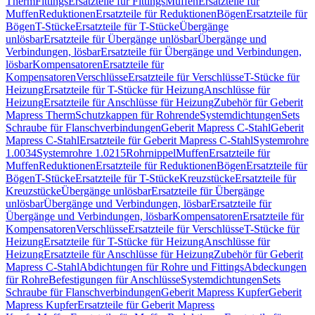
Therm
Fittings
Ersatzteile für Fittings
Muffen
Ersatzteile für
Muffen
Reduktionen
Ersatzteile für Reduktionen
Bögen
Ersatzteile für
Bögen
T-Stücke
Ersatzteile für T-Stücke
Übergänge
unlösbar
Ersatzteile für Übergänge unlösbar
Übergänge und
Verbindungen, lösbar
Ersatzteile für Übergänge und Verbindungen,
lösbar
Kompensatoren
Ersatzteile für
Kompensatoren
Verschlüsse
Ersatzteile für Verschlüsse
T-Stücke für
Heizung
Ersatzteile für T-Stücke für Heizung
Anschlüsse für
Heizung
Ersatzteile für Anschlüsse für Heizung
Zubehör für Geberit
Mapress Therm
Schutzkappen für Rohrende
Systemdichtungen
Sets
Schraube für Flanschverbindungen
Geberit Mapress C-Stahl
Geberit
Mapress C-Stahl
Ersatzteile für Geberit Mapress C-Stahl
Systemrohre
1.0034
Systemrohre 1.0215
Rohrnippel
Muffen
Ersatzteile für
Muffen
Reduktionen
Ersatzteile für Reduktionen
Bögen
Ersatzteile für
Bögen
T-Stücke
Ersatzteile für T-Stücke
Kreuzstücke
Ersatzteile für
Kreuzstücke
Übergänge unlösbar
Ersatzteile für Übergänge
unlösbar
Übergänge und Verbindungen, lösbar
Ersatzteile für
Übergänge und Verbindungen, lösbar
Kompensatoren
Ersatzteile für
Kompensatoren
Verschlüsse
Ersatzteile für Verschlüsse
T-Stücke für
Heizung
Ersatzteile für T-Stücke für Heizung
Anschlüsse für
Heizung
Ersatzteile für Anschlüsse für Heizung
Zubehör für Geberit
Mapress C-Stahl
Abdichtungen für Rohre und Fittings
Abdeckungen
für Rohre
Befestigungen für Anschlüsse
Systemdichtungen
Sets
Schraube für Flanschverbindungen
Geberit Mapress Kupfer
Geberit
Mapress Kupfer
Ersatzteile für Geberit Mapress