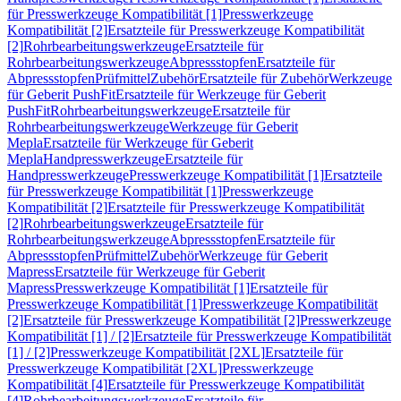
für Presswerkzeuge Kompatibilität [1]
Presswerkzeuge
Kompatibilität [2]
Ersatzteile für Presswerkzeuge Kompatibilität
[2]
Rohrbearbeitungswerkzeuge
Ersatzteile für
Rohrbearbeitungswerkzeuge
Abpressstopfen
Ersatzteile für
Abpressstopfen
Prüfmittel
Zubehör
Ersatzteile für Zubehör
Werkzeuge
für Geberit PushFit
Ersatzteile für Werkzeuge für Geberit
PushFit
Rohrbearbeitungswerkzeuge
Ersatzteile für
Rohrbearbeitungswerkzeuge
Werkzeuge für Geberit
Mepla
Ersatzteile für Werkzeuge für Geberit
Mepla
Handpresswerkzeuge
Ersatzteile für
Handpresswerkzeuge
Presswerkzeuge Kompatibilität [1]
Ersatzteile
für Presswerkzeuge Kompatibilität [1]
Presswerkzeuge
Kompatibilität [2]
Ersatzteile für Presswerkzeuge Kompatibilität
[2]
Rohrbearbeitungswerkzeuge
Ersatzteile für
Rohrbearbeitungswerkzeuge
Abpressstopfen
Ersatzteile für
Abpressstopfen
Prüfmittel
Zubehör
Werkzeuge für Geberit
Mapress
Ersatzteile für Werkzeuge für Geberit
Mapress
Presswerkzeuge Kompatibilität [1]
Ersatzteile für
Presswerkzeuge Kompatibilität [1]
Presswerkzeuge Kompatibilität
[2]
Ersatzteile für Presswerkzeuge Kompatibilität [2]
Presswerkzeuge
Kompatibilität [1] / [2]
Ersatzteile für Presswerkzeuge Kompatibilität
[1] / [2]
Presswerkzeuge Kompatibilität [2XL]
Ersatzteile für
Presswerkzeuge Kompatibilität [2XL]
Presswerkzeuge
Kompatibilität [4]
Ersatzteile für Presswerkzeuge Kompatibilität
[4]
Rohrbearbeitungswerkzeuge
Ersatzteile für