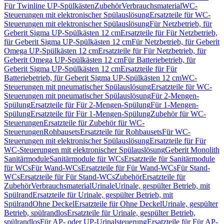
Für Twinline UP-Spülkästen
Zubehör
Verbrauchsmaterial
WC-
Steuerungen mit elektronischer Spülauslösung
Ersatzteile für WC-
Steuerungen mit elektronischer Spülauslösung
Für Netzbetrieb, für
Geberit Sigma UP-Spülkästen 12 cm
Ersatzteile für Für Netzbetrieb,
für Geberit Sigma UP-Spülkästen 12 cm
Für Netzbetrieb, für Geberit
Omega UP-Spülkästen 12 cm
Ersatzteile für Für Netzbetrieb, für
Geberit Omega UP-Spülkästen 12 cm
Für Batteriebetrieb, für
Geberit Sigma UP-Spülkästen 12 cm
Ersatzteile für Für
Batteriebetrieb, für Geberit Sigma UP-Spülkästen 12 cm
WC-
Steuerungen mit pneumatischer Spülauslösung
Ersatzteile für WC-
Steuerungen mit pneumatischer Spülauslösung
Für 2-Mengen-
Spülung
Ersatzteile für Für 2-Mengen-Spülung
Für 1-Mengen-
Spülung
Ersatzteile für Für 1-Mengen-Spülung
Zubehör für WC-
Steuerungen
Ersatzteile für Zubehör für WC-
Steuerungen
Rohbausets
Ersatzteile für Rohbausets
Für WC-
Steuerungen mit elektronischer Spülauslösung
Ersatzteile für Für
WC-Steuerungen mit elektronischer Spülauslösung
Geberit Monolith
Sanitärmodule
Sanitärmodule für WCs
Ersatzteile für Sanitärmodule
für WCs
Für Wand-WCs
Ersatzteile für Für Wand-WCs
Für Stand-
WCs
Ersatzteile für Für Stand-WCs
Zubehör
Ersatzteile für
Zubehör
Verbrauchsmaterial
Urinale
Urinale, gespülter Betrieb, mit
Spülrand
Ersatzteile für Urinale, gespülter Betrieb, mit
Spülrand
Ohne Deckel
Ersatzteile für Ohne Deckel
Urinale, gespülter
Betrieb, spülrandlos
Ersatzteile für Urinale, gespülter Betrieb,
spülrandlos
Für AP- oder UP-Urinalsteuerung
Ersatzteile für Für AP-