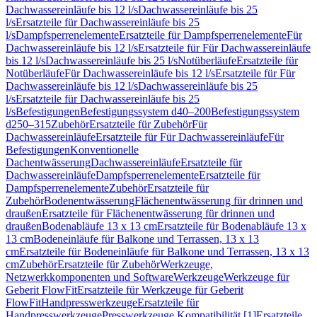
Dachwassereinläufe bis 12 l/s
Dachwassereinläufe bis 25
l/s
Ersatzteile für Dachwassereinläufe bis 25
l/s
Dampfsperrenelemente
Ersatzteile für Dampfsperrenelemente
Für
Dachwassereinläufe bis 12 l/s
Ersatzteile für Für Dachwassereinläufe
bis 12 l/s
Dachwassereinläufe bis 25 l/s
Notüberläufe
Ersatzteile für
Notüberläufe
Für Dachwassereinläufe bis 12 l/s
Ersatzteile für Für
Dachwassereinläufe bis 12 l/s
Dachwassereinläufe bis 25
l/s
Ersatzteile für Dachwassereinläufe bis 25
l/s
Befestigungen
Befestigungssystem d40–200
Befestigungssystem
d250–315
Zubehör
Ersatzteile für Zubehör
Für
Dachwassereinläufe
Ersatzteile für Für Dachwassereinläufe
Für
Befestigungen
Konventionelle
Dachentwässerung
Dachwassereinläufe
Ersatzteile für
Dachwassereinläufe
Dampfsperrenelemente
Ersatzteile für
Dampfsperrenelemente
Zubehör
Ersatzteile für
Zubehör
Bodenentwässerung
Flächenentwässerung für drinnen und
draußen
Ersatzteile für Flächenentwässerung für drinnen und
draußen
Bodenabläufe 13 x 13 cm
Ersatzteile für Bodenabläufe 13 x
13 cm
Bodeneinläufe für Balkone und Terrassen, 13 x 13
cm
Ersatzteile für Bodeneinläufe für Balkone und Terrassen, 13 x 13
cm
Zubehör
Ersatzteile für Zubehör
Werkzeuge,
Netzwerkkomponenten und Software
Werkzeuge
Werkzeuge für
Geberit FlowFit
Ersatzteile für Werkzeuge für Geberit
FlowFit
Handpresswerkzeuge
Ersatzteile für
Handpresswerkzeuge
Presswerkzeuge Kompatibilität [1]
Ersatzteile