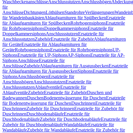
Waschbeckenanschlüsse
Anschlussstutzen
Anschlussbögen
Abdeckung
für
Anschlüsse
Dichtungen
Löthülsen
Standrohre
Verlängerungen
Wandeinb
für Wandeinbaukästen
Ablaufgarnituren für Spülbecken
Ersatzteile
für Ablaufgarnituren für Spülbecken
Rohrbogensiphons
Ersatzteile
für Rohrbogensiphons
Doppelkammersiphons
Ersatzteile für
Doppelkammersiphons
Anschlussstutzen
Ersatzteile für
Anschlussstutzen
Zubehör
Ersatzteile für Zubehör
Ablaufgarnituren
für Geräte
Ersatzteile für Ablaufgarnituren für
Geräte
Rohrbogensiphons
Ersatzteile für Rohrbogensiphons
UP-
Siphons
Ersatzteile für UP-Siphons
AP-Siphons
Ersatzteile für AP-
Siphons
Anschlüsse
Ersatzteile für
Anschlüsse
Zubehör
Ablaufgarnituren für Ausgussbecken
Ersatzteile
für Ablaufgarnituren für Ausgussbecken
Siphons
Ersatzteile für
Siphons
Anschlussbögen
Ersatzteile für
Anschlussbögen
Anschlussstutzen
Ersatzteile für
Anschlussstutzen
Ablaufventile
Ersatzteile für
Ablaufventile
Zubehör
Ersatzteile für Zubehör
Duschen und
Badewannen
Duschen
Bodenentwässerung für Duschen
Ersatzteile
für Bodenentwässerung für Duschen
Duschrinnen
Ersatzteile für
Duschrinnen
Zubehör für Duschrinnen
Ersatzteile für Zubehör für
Duschrinnen
Duschbodenabläufe
Ersatzteile für
Duschbodenabläufe
Zubehör für Duschbodenabläufe
Ersatzteile für
Zubehör für Duschbodenabläufe
Wandabläufe
Ersatzteile für
Wandabläufe
Zubehör für Wandabläufe
Ersatzteile für Zubehör für