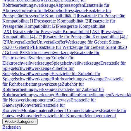
Rohrbearbeitungswerkzeuge
Abpressstopfen
Ersatzteile für
Abpressstopfen
Prüfmittel
Zubehör
Pressgeräte
Ersatzteile für
Pressgeräte
Pressgeräte Kompatibilität [1]
Ersatzteile für Pressgeräte
Kompatibilität [1]
Pressgeräte Kompatibilität [2]
Ersatzteile für
Pressgeräte Kompatibilität [2]
Pressgeräte Kompatibilität
[2XL]
Ersatzteile für Pressgeräte Kompatibilität [2XL]
Pressgeräte
Kompatibilität [4] / [2]
Ersatzteile für Pressgeräte Kompatibilität [4] /
[2]
Universalkoffer
Universalkoffer
Werkzeuge für Geberit Silent-
db20 / Geberit PE
Ersatzteile für Werkzeuge für Geberit Silent-db20
/ Geberit PE
Elektroschweißwerkzeuge
Ersatzteile für
Elektroschweißwerkzeuge
Zubehör für
Elektroschweißwerkzeuge
Spiegelschweißwerkzeuge
Ersatzteile für
Spiegelschweißwerkzeuge
Zubehör für
Spiegelschweißwerkzeuge
Ersatzteile für Zubehör für
Spiegelschweißwerkzeuge
Rohrbearbeitungswerkzeuge
Ersatzteile
für Rohrbearbeitungswerkzeuge
Zubehör für
Rohrbearbeitungswerkzeuge
Ersatzteile für Zubehör für
Rohrbearbeitungswerkzeuge
Bedienhilfen
Fernbedienungen
Netzwerk
für Netzwerkkomponenten
Gateways
Ersatzteile für
Gateways
Konverter
Ersatzteile für
Konverter
Montagematerial
Geberit Connect
Gateways
Ersatzteile für
Gateways
Konverter
Ersatzteile für Konverter
Montagematerial
Produktkategorien
Badserien