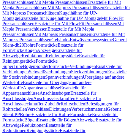
Pressanschlüssen
Mit Mepla Pressanschlüssen
Ersatzteile für Mit
Mepla Pressanschlüssen
Mit Mapress Pressanschlüssen
Ersatzteile für
Mit Mapress Pressanschlüssen
Kugelhähne für UP-
Montage
Ersatzteile für Kugelhähne für UP-Montage
Mit FlowFit
Pressanschlüssen
Ersatzteile für Mit FlowFit Pressanschlüssen
Mit
Mepla Pressanschlüssen
Ersatzteile für Mit Mepla
Pressanschlüssen
Mit Mapress Pressanschlüssen
Ersatzteile für Mit
Mapress Pressanschlüssen
Gebäude-Entwässerungssysteme
Geberit
Silent-db20
Rohre
Formstücke
Ersatzteile für
Formstücke
Bögen
Abzweige
Ersatzteile für
Abzweige
Reduktionen
Reinigungsstücke
Ersatzteile für
Reinigungsstücke
Formstücke
SuperTube
Bögen
Sonderformstücke
Verbindungen
Ersatzteile für
Verbindungen
Schweißverbindungen
Steckverbindungen
Ersatzteile
für Steckverbindungen
Spannverbindungen
Übergänge auf andere
Werkstoffe
Ersatzteile für Übergänge auf andere
Werkstoffe
Apparateanschlüsse
Ersatzteile für
Apparateanschlüsse
Anschlussbögen
Ersatzteile für
Anschlussbögen
Anschlusssteckmuffen
Ersatzteile für
Anschlusssteckmuffen
Zubehör
Rohrschellen
Befestigungen für
Rohrschellen
Verschlüsse
Dichtungen
Verbrauchsmaterial
Geberit
Silent-PP
Rohre
Ersatzteile für Rohre
Formstücke
Ersatzteile für
Formstücke
Bögen
Ersatzteile für Bögen
Abzweige
Ersatzteile für
Abzweige
Reduktionen
Ersatzteile für
Reduktionen
Reinigungsstücke
Ersatzteile für