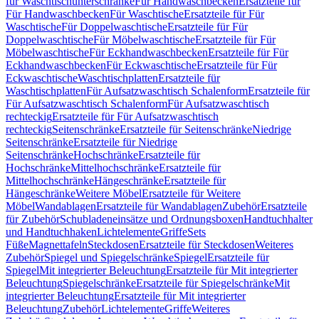
für Waschtischunterschränke
Für Handwaschbecken
Ersatzteile für
Für Handwaschbecken
Für Waschtische
Ersatzteile für Für
Waschtische
Für Doppelwaschtische
Ersatzteile für Für
Doppelwaschtische
Für Möbelwaschtische
Ersatzteile für Für
Möbelwaschtische
Für Eckhandwaschbecken
Ersatzteile für Für
Eckhandwaschbecken
Für Eckwaschtische
Ersatzteile für Für
Eckwaschtische
Waschtischplatten
Ersatzteile für
Waschtischplatten
Für Aufsatzwaschtisch Schalenform
Ersatzteile für
Für Aufsatzwaschtisch Schalenform
Für Aufsatzwaschtisch
rechteckig
Ersatzteile für Für Aufsatzwaschtisch
rechteckig
Seitenschränke
Ersatzteile für Seitenschränke
Niedrige
Seitenschränke
Ersatzteile für Niedrige
Seitenschränke
Hochschränke
Ersatzteile für
Hochschränke
Mittelhochschränke
Ersatzteile für
Mittelhochschränke
Hängeschränke
Ersatzteile für
Hängeschränke
Weitere Möbel
Ersatzteile für Weitere
Möbel
Wandablagen
Ersatzteile für Wandablagen
Zubehör
Ersatzteile
für Zubehör
Schubladeneinsätze und Ordnungsboxen
Handtuchhalter
und Handtuchhaken
Lichtelemente
Griffe
Sets
Füße
Magnettafeln
Steckdosen
Ersatzteile für Steckdosen
Weiteres
Zubehör
Spiegel und Spiegelschränke
Spiegel
Ersatzteile für
Spiegel
Mit integrierter Beleuchtung
Ersatzteile für Mit integrierter
Beleuchtung
Spiegelschränke
Ersatzteile für Spiegelschränke
Mit
integrierter Beleuchtung
Ersatzteile für Mit integrierter
Beleuchtung
Zubehör
Lichtelemente
Griffe
Weiteres