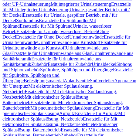
oder UP-Urinalsteuerung
Mit integrierter Urinalsteuerung
Ersatzteile
für Mit integrierter Urinalsteuerung
Urinale, gespülter Betrieb, mit /
für Deckel
Ersatzteile für Urinale, gespülter Betrieb, mit / für
Deckel
Spülrandlos
Ersatzteile für Spülrandlos
Mit
Spülrand
Ersatzteile für Mit Spülrand
Urinale, wasserloser
Betrieb
Ersatzteile für Urinale, wasserloser Betrieb
Ohne
Deckel
Ersatzteile für Ohne Deckel
Urinaltrennwände
Ersatzteile für
Urinaltrennwände
Urinaltrennwände aus Kunststoff
Ersatzteile für
Urinaltrennwände aus Kunststoff
Urinaltrennwände aus
Glas
Ersatzteile für Urinaltrennwände aus Glas
Urinaltrennwände aus
Sanitärkeramik
Ersatzteile für Urinaltrennwände aus
Sanitärkeramik
Zubehör
Ersatzteile für Zubehör
Urinaldeckel
Siphons
und Siphonzubehör
Spülrohre, Spülbögen und Übergänge
Ersatzteile
für Spülrohre, Spülbögen und
Übergänge
Befestigungsmaterial
Ablaufventile
Spülverteiler
Apparatean
für Unterputz
Mit elektronischer Spülauslösung,
Netzbetrieb
Ersatzteile für Mit elektronischer Spülauslösung,
Netzbetrieb
Mit elektronischer Spülauslösung,
Batteriebetrieb
Ersatzteile für Mit elektronischer Spülauslösung,
Batteriebetrieb
Mit pneumatischer Spülauslösung
Ersatzteile für Mit
pneumatischer Spülauslösung
Aufputz
Ersatzteile für Aufputz
Mit
elektronischer Spülauslösung, Netzbetrieb
Ersatzteile für Mit
elektronischer Spülauslösung, Netzbetrieb
Mit elektronischer
Spülauslösung, Batteriebetrieb
Ersatzteile für Mit elektronischer
Spülauslösung, Batteriebetrieb
Zubehör
Ersatzteile für