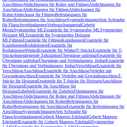
Anschlüsse
Abdichtungen für Rohre und Fittings
Abdichtungen für
Anschlüsse
Abdichtungen für Fittings
Abdeckungen für
Rohre
Abdeckung für Fittings
Befestigungen für
Rohre
Befestigungen für Anschlüsse
Systemdichtungen
Sets Schraube
für Flanschverbindungen
Verbrauchsmaterial
Geberit
Mepla
Systemrohre ML
Ersatzteile für Systemrohre ML
Systemrohre
Heizung ML
Ersatzteile für Systemrohre Heizung
ML
Fittings
Ersatzteile für Fittings
Kupplungen
Ersatzteile für
Kupplungen
Reduktionen
Ersatzteile für
Reduktionen
Winkel
Ersatzteile für Winkel
T-Stücke
Ersatzteile für T-
Stücke
Innenliegende Zirkulation
Übergänge unlösbar
Ersatzteile für
Übergänge unlösbar
Übergänge und Verbindungen, lösbar
Ersatzteile
für Übergänge und Verbindungen, lösbar
Verschlüsse
Ersatzteile für
Verschlüsse
Anschlüsse
Ersatzteile für Anschlüsse
Verteiler mit
Gewindeanschluss
Ersatzteile für Verteiler mit Gewindeanschluss
T-
Stücke für Heizung
Ersatzteile für T-Stücke für Heizung
Anschlüsse
für Heizung
Ersatzteile für Anschlüsse für
Heizung
Zubehör
Ersatzteile für Zubehör
Dämmungen für
Anschlüsse
Abdichtungen für Rohre und Fittings
Abdichtungen für
Anschlüsse
Abdeckungen für Rohre
Befestigungen für
Rohre
Befestigungen für Anschlüsse
Ersatzteile für Befestigungen für
Anschlüsse
Systemdichtungen
Sets Schraube für
Flanschverbindungen
Geberit Mapress Edelstahl
Geberit Mapress
Edelstahl
Ersatzteile für Geberit Mapress Edelstahl
Systemrohre
1.4401
Ersatzteile für Systemrohre 1.4401
Systemrohre