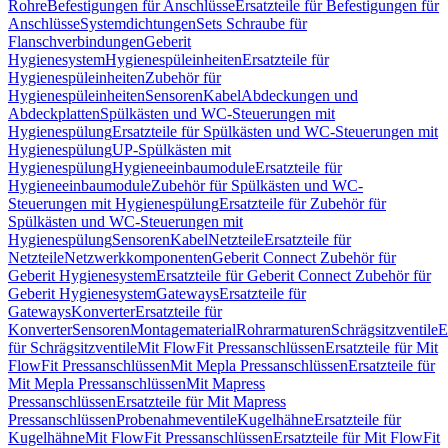
Rohre
Befestigungen für Anschlüsse
Ersatzteile für Befestigungen für
Anschlüsse
Systemdichtungen
Sets Schraube für
Flanschverbindungen
Geberit
Hygienesystem
Hygienespüleinheiten
Ersatzteile für
Hygienespüleinheiten
Zubehör für
Hygienespüleinheiten
Sensoren
Kabel
Abdeckungen und
Abdeckplatten
Spülkästen und WC-Steuerungen mit
Hygienespülung
Ersatzteile für Spülkästen und WC-Steuerungen mit
Hygienespülung
UP-Spülkästen mit
Hygienespülung
Hygieneeinbaumodule
Ersatzteile für
Hygieneeinbaumodule
Zubehör für Spülkästen und WC-
Steuerungen mit Hygienespülung
Ersatzteile für Zubehör für
Spülkästen und WC-Steuerungen mit
Hygienespülung
Sensoren
Kabel
Netzteile
Ersatzteile für
Netzteile
Netzwerkkomponenten
Geberit Connect Zubehör für
Geberit Hygienesystem
Ersatzteile für Geberit Connect Zubehör für
Geberit Hygienesystem
Gateways
Ersatzteile für
Gateways
Konverter
Ersatzteile für
Konverter
Sensoren
Montagematerial
Rohrarmaturen
Schrägsitzventile
E
für Schrägsitzventile
Mit FlowFit Pressanschlüssen
Ersatzteile für Mit
FlowFit Pressanschlüssen
Mit Mepla Pressanschlüssen
Ersatzteile für
Mit Mepla Pressanschlüssen
Mit Mapress
Pressanschlüssen
Ersatzteile für Mit Mapress
Pressanschlüssen
Probenahmeventile
Kugelhähne
Ersatzteile für
Kugelhähne
Mit FlowFit Pressanschlüssen
Ersatzteile für Mit FlowFit