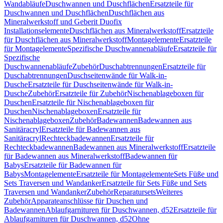
Wandabläufe
Duschwannen und Duschflächen
Ersatzteile für
Duschwannen und Duschflächen
Duschflächen aus
Mineralwerkstoff und Geberit Duofix
Installationselemente
Duschflächen aus Mineralwerkstoff
Ersatzteile
für Duschflächen aus Mineralwerkstoff
Montagelemente
Ersatzteile
für Montagelemente
Spezifische Duschwannenabläufe
Ersatzteile für
Spezifische
Duschwannenabläufe
Zubehör
Duschabtrennungen
Ersatzteile für
Duschabtrennungen
Duschseitenwände für Walk-in-
Dusche
Ersatzteile für Duschseitenwände für Walk-in-
Dusche
Zubehör
Ersatzteile für Zubehör
Nischenablageboxen für
Duschen
Ersatzteile für Nischenablageboxen für
Duschen
Nischenablageboxen
Ersatzteile für
Nischenablageboxen
Zubehör
Badewannen
Badewannen aus
Sanitäracryl
Ersatzteile für Badewannen aus
Sanitäracryl
Rechteckbadewannen
Ersatzteile für
Rechteckbadewannen
Badewannen aus Mineralwerkstoff
Ersatzteile
für Badewannen aus Mineralwerkstoff
Badewannen für
Babys
Ersatzteile für Badewannen für
Babys
Montagelemente
Ersatzteile für Montagelemente
Sets Füße und
Sets Traversen und Wandanker
Ersatzteile für Sets Füße und Sets
Traversen und Wandanker
Zubehör
Reparatursets
Weiteres
Zubehör
Apparateanschlüsse für Duschen und
Badewannen
Ablaufgarnituren für Duschwannen, d52
Ersatzteile für
Ablaufgarnituren für Duschwannen, d52
Ohne