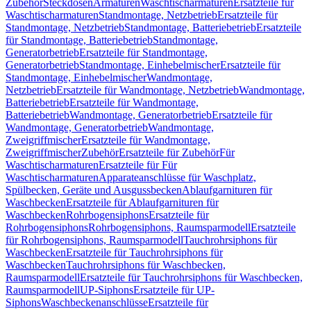
Zubehör
Steckdosen
Armaturen
Waschtischarmaturen
Ersatzteile für
Waschtischarmaturen
Standmontage, Netzbetrieb
Ersatzteile für
Standmontage, Netzbetrieb
Standmontage, Batteriebetrieb
Ersatzteile
für Standmontage, Batteriebetrieb
Standmontage,
Generatorbetrieb
Ersatzteile für Standmontage,
Generatorbetrieb
Standmontage, Einhebelmischer
Ersatzteile für
Standmontage, Einhebelmischer
Wandmontage,
Netzbetrieb
Ersatzteile für Wandmontage, Netzbetrieb
Wandmontage,
Batteriebetrieb
Ersatzteile für Wandmontage,
Batteriebetrieb
Wandmontage, Generatorbetrieb
Ersatzteile für
Wandmontage, Generatorbetrieb
Wandmontage,
Zweigriffmischer
Ersatzteile für Wandmontage,
Zweigriffmischer
Zubehör
Ersatzteile für Zubehör
Für
Waschtischarmaturen
Ersatzteile für Für
Waschtischarmaturen
Apparateanschlüsse für Waschplatz,
Spülbecken, Geräte und Ausgussbecken
Ablaufgarnituren für
Waschbecken
Ersatzteile für Ablaufgarnituren für
Waschbecken
Rohrbogensiphons
Ersatzteile für
Rohrbogensiphons
Rohrbogensiphons, Raumsparmodell
Ersatzteile
für Rohrbogensiphons, Raumsparmodell
Tauchrohrsiphons für
Waschbecken
Ersatzteile für Tauchrohrsiphons für
Waschbecken
Tauchrohrsiphons für Waschbecken,
Raumsparmodell
Ersatzteile für Tauchrohrsiphons für Waschbecken,
Raumsparmodell
UP-Siphons
Ersatzteile für UP-
Siphons
Waschbeckenanschlüsse
Ersatzteile für