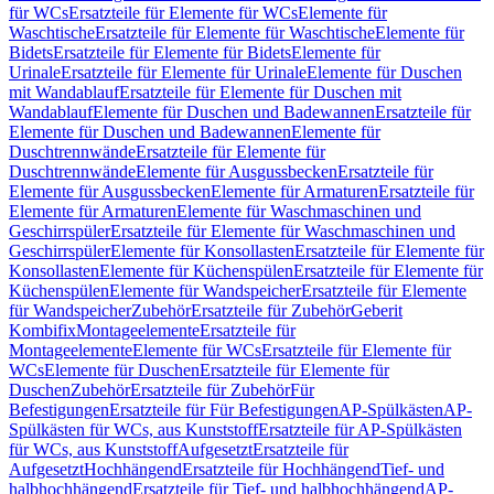
für WCs
Ersatzteile für Elemente für WCs
Elemente für
Waschtische
Ersatzteile für Elemente für Waschtische
Elemente für
Bidets
Ersatzteile für Elemente für Bidets
Elemente für
Urinale
Ersatzteile für Elemente für Urinale
Elemente für Duschen
mit Wandablauf
Ersatzteile für Elemente für Duschen mit
Wandablauf
Elemente für Duschen und Badewannen
Ersatzteile für
Elemente für Duschen und Badewannen
Elemente für
Duschtrennwände
Ersatzteile für Elemente für
Duschtrennwände
Elemente für Ausgussbecken
Ersatzteile für
Elemente für Ausgussbecken
Elemente für Armaturen
Ersatzteile für
Elemente für Armaturen
Elemente für Waschmaschinen und
Geschirrspüler
Ersatzteile für Elemente für Waschmaschinen und
Geschirrspüler
Elemente für Konsollasten
Ersatzteile für Elemente für
Konsollasten
Elemente für Küchenspülen
Ersatzteile für Elemente für
Küchenspülen
Elemente für Wandspeicher
Ersatzteile für Elemente
für Wandspeicher
Zubehör
Ersatzteile für Zubehör
Geberit
Kombifix
Montageelemente
Ersatzteile für
Montageelemente
Elemente für WCs
Ersatzteile für Elemente für
WCs
Elemente für Duschen
Ersatzteile für Elemente für
Duschen
Zubehör
Ersatzteile für Zubehör
Für
Befestigungen
Ersatzteile für Für Befestigungen
AP-Spülkästen
AP-
Spülkästen für WCs, aus Kunststoff
Ersatzteile für AP-Spülkästen
für WCs, aus Kunststoff
Aufgesetzt
Ersatzteile für
Aufgesetzt
Hochhängend
Ersatzteile für Hochhängend
Tief- und
halbhochhängend
Ersatzteile für Tief- und halbhochhängend
AP-