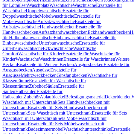
für Löthülsen
Waschplatz
Waschtische
Waschtische
Ersatzteile für
Waschtische
Doppelwaschtische
Ersatzteile für
Doppelwaschtische
Möbelwaschtische
Ersatzteile für
Möbelwaschtische
Aufsatzwaschtische
Ersatzteile für
Aufsatzwaschtische
Handwaschbecken
Ersatzteile für
Handwaschbecken
Aufsatzhandwaschbecken
Eckhandwaschbecken
H
für Halbeinbauwaschtische
Einbauwaschtische
Ersatzteile für
Einbauwaschtische
Unterbauwaschtische
Ersatzteile für
Unterbauwaschtische
Eckwaschtische
Waschtische
Comfort
Waschtische für Kinder
Ersatzteile für Waschtische für
Kinder
Waschtische
Waschrinnen
Ersatzteile für Waschrinnen
Weitere
Becken
Ersatzteile für Weitere Becken
Ausgussbecken
Ersatzteile für
Ausgussbecken
Ausgüsse
Ersatzteile für
Ausgüsse
Mehrzweckbecken
Gipsfangbecken
Waschtische für
Klassenräume
Ersatzteile für Waschtische für
Klassenräume
Zubehör
Säulen
Ersatzteile für
Säulen
Halbsäulen
Ersatzteile für
Halbsäulen
Zubehör
Ablaufdeckel
Befestigungsmaterial
Dekorblenden
W
Waschtisch mit Unterschrank
Sets Handwaschbecken mit
Unterschrank
Ersatzteile für Sets Handwaschbecken mit
Unterschrank
Sets Waschtisch mit Unterschrank
Ersatzteile für Sets
Waschtisch mit Unterschrank
Sets Möbelwaschtisch mit
Unterschrank
Ersatzteile für Sets Möbelwaschtisch mit
Unterschrank
Badezimmermöbel
Waschtischunterschränke
Ersatzteile