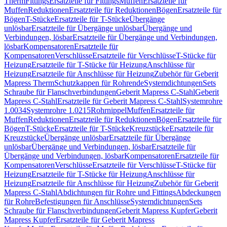
Therm
Fittings
Ersatzteile für Fittings
Muffen
Ersatzteile für
Muffen
Reduktionen
Ersatzteile für Reduktionen
Bögen
Ersatzteile für
Bögen
T-Stücke
Ersatzteile für T-Stücke
Übergänge
unlösbar
Ersatzteile für Übergänge unlösbar
Übergänge und
Verbindungen, lösbar
Ersatzteile für Übergänge und Verbindungen,
lösbar
Kompensatoren
Ersatzteile für
Kompensatoren
Verschlüsse
Ersatzteile für Verschlüsse
T-Stücke für
Heizung
Ersatzteile für T-Stücke für Heizung
Anschlüsse für
Heizung
Ersatzteile für Anschlüsse für Heizung
Zubehör für Geberit
Mapress Therm
Schutzkappen für Rohrende
Systemdichtungen
Sets
Schraube für Flanschverbindungen
Geberit Mapress C-Stahl
Geberit
Mapress C-Stahl
Ersatzteile für Geberit Mapress C-Stahl
Systemrohre
1.0034
Systemrohre 1.0215
Rohrnippel
Muffen
Ersatzteile für
Muffen
Reduktionen
Ersatzteile für Reduktionen
Bögen
Ersatzteile für
Bögen
T-Stücke
Ersatzteile für T-Stücke
Kreuzstücke
Ersatzteile für
Kreuzstücke
Übergänge unlösbar
Ersatzteile für Übergänge
unlösbar
Übergänge und Verbindungen, lösbar
Ersatzteile für
Übergänge und Verbindungen, lösbar
Kompensatoren
Ersatzteile für
Kompensatoren
Verschlüsse
Ersatzteile für Verschlüsse
T-Stücke für
Heizung
Ersatzteile für T-Stücke für Heizung
Anschlüsse für
Heizung
Ersatzteile für Anschlüsse für Heizung
Zubehör für Geberit
Mapress C-Stahl
Abdichtungen für Rohre und Fittings
Abdeckungen
für Rohre
Befestigungen für Anschlüsse
Systemdichtungen
Sets
Schraube für Flanschverbindungen
Geberit Mapress Kupfer
Geberit
Mapress Kupfer
Ersatzteile für Geberit Mapress