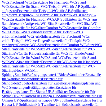
WCs
Flachspül-WCs
Ersatzteile für Flachspül-WCs
Stand-
WCs
Ersatzteile für Stand-WCs
Tiefspül-WCs für AP-Spülkasten
aufgesetzt
Ersatzteile für Tiefspül-WCs für AP-Spülkasten
aufgesetzt
Tiefspül-WCs
Ersatzteile für Tiefspül-WCs
Flachspül-
WCs
Ersatzteile für Flachspül-WCs
AP-Spülkästen für WCs, aus
Sanitärkeramik
Aufgesetzt
WC-Sitze
Ersatzteile für WC-Sitze
WC-
Sitze
Ersatzteile für WC-Sitze
Comfort WCs
Ersatzteile für Comfort
WCs
Tiefspül-WCs erhöht
Ersatzteile für Tiefspül-WCs
erhöht
Flachspül-WCs erhöht
Ersatzteile für Flachspül-WCs
erhöht
Tiefspül-WCs verlängert
Ersatzteile für Tiefspül-WCs
verlängert
Comfort WC-Sitze
Ersatzteile für Comfort WC-Sitze
WC-
Sitze
Ersatzteile für WC-Sitze
WC-Sitzringe
Ersatzteile für WC-
Sitzringe
WCs für Kinder
Ersatzteile für WCs für Kinder
Wand-
WCs
Ersatzteile für Wand-WCs
Stand-WCs
Ersatzteile für Stand-
WCs
WC-Sitze für Kinder
Ersatzteile für WC-Sitze für Kinder
WC-
Sitze
Ersatzteile für WC-Sitze
WC-Sitzringe
Ersatzteile für WC-
Sitzringe
Hock-WCs
Mit
Spülung
Zubehör
Befestigungsmaterial
Bidets
Wandbidets
Ersatzteile
für Wandbidets
Standbidets
Ersatzteile für
Standbidets
Zubehör
Ersatzteile für Zubehör
Betätigungsplatten und
WC-Steuerungen
Betätigungsplatten
Ersatzteile für
Betätigungsplatten
Für Sigma UP-Spülkästen
Ersatzteile für Für
Sigma UP-Spülkästen
Für Omega UP-Spülkästen
Ersatzteile für Für
Omega UP-Spülkästen
Für Kappa UP-Spülkästen
Ersatzteile für Für
Kappa UP-Spülkästen
Für Twinline UP-Spülkästen
Ersatzteile für