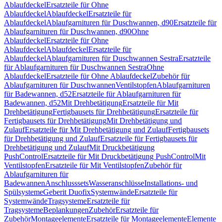
Ablaufdeckel
Ersatzteile für Ohne
Ablaufdeckel
Ablaufdeckel
Ersatzteile für
Ablaufdeckel
Ablaufgarnituren für Duschwannen, d90
Ersatzteile für
Ablaufgarnituren für Duschwannen, d90
Ohne
Ablaufdeckel
Ersatzteile für Ohne
Ablaufdeckel
Ablaufdeckel
Ersatzteile für
Ablaufdeckel
Ablaufgarnituren für Duschwannen Sestra
Ersatzteile
für Ablaufgarnituren für Duschwannen Sestra
Ohne
Ablaufdeckel
Ersatzteile für Ohne Ablaufdeckel
Zubehör für
Ablaufgarnituren für Duschwannen
Ventilstopfen
Ablaufgarnituren
für Badewannen, d52
Ersatzteile für Ablaufgarnituren für
Badewannen, d52
Mit Drehbetätigung
Ersatzteile für Mit
Drehbetätigung
Fertigbausets für Drehbetätigung
Ersatzteile für
Fertigbausets für Drehbetätigung
Mit Drehbetätigung und
Zulauf
Ersatzteile für Mit Drehbetätigung und Zulauf
Fertigbausets
für Drehbetätigung und Zulauf
Ersatzteile für Fertigbausets für
Drehbetätigung und Zulauf
Mit Druckbetätigung
PushControl
Ersatzteile für Mit Druckbetätigung PushControl
Mit
Ventilstopfen
Ersatzteile für Mit Ventilstopfen
Zubehör für
Ablaufgarnituren für
Badewannen
Anschlusssets
Wasseranschlüsse
Installations- und
Spülsysteme
Geberit Duofix
Systemwände
Ersatzteile für
Systemwände
Tragsysteme
Ersatzteile für
Tragsysteme
Beplankungen
Zubehör
Ersatzteile für
Zubehör
Montageelemente
Ersatzteile für Montageelemente
Elemente