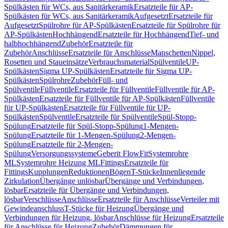
Spülkästen für WCs, aus Sanitärkeramik
Ersatzteile für AP-
Spülkästen für WCs, aus Sanitärkeramik
Aufgesetzt
Ersatzteile für
Aufgesetzt
Spülrohre für AP-Spülkästen
Ersatzteile für Spülrohre für
AP-Spülkästen
Hochhängend
Ersatzteile für Hochhängend
Tief- und
halbhochhängend
Zubehör
Ersatzteile für
Zubehör
Anschlüsse
Ersatzteile für Anschlüsse
Manschetten
Nippel,
Rosetten und Staueinsätze
Verbrauchsmaterial
Spülventile
UP-
Spülkästen
Sigma UP-Spülkästen
Ersatzteile für Sigma UP-
Spülkästen
Spülrohre
Zubehör
Füll- und
Spülventile
Füllventile
Ersatzteile für Füllventile
Füllventile für AP-
Spülkästen
Ersatzteile für Füllventile für AP-Spülkästen
Füllventile
für UP-Spülkästen
Ersatzteile für Füllventile für UP-
Spülkästen
Spülventile
Ersatzteile für Spülventile
Spül-Stopp-
Spülung
Ersatzteile für Spül-Stopp-Spülung
1-Mengen-
Spülung
Ersatzteile für 1-Mengen-Spülung
2-Mengen-
Spülung
Ersatzteile für 2-Mengen-
Spülung
Versorgungssysteme
Geberit FlowFit
Systemrohre
ML
Systemrohre Heizung ML
Fittings
Ersatzteile für
Fittings
Kupplungen
Reduktionen
Bögen
T-Stücke
Innenliegende
Zirkulation
Übergänge unlösbar
Übergänge und Verbindungen,
lösbar
Ersatzteile für Übergänge und Verbindungen,
lösbar
Verschlüsse
Anschlüsse
Ersatzteile für Anschlüsse
Verteiler mit
Gewindeanschluss
T-Stücke für Heizung
Übergänge und
Verbindungen für Heizung, lösbar
Anschlüsse für Heizung
Ersatzteile
für Anschlüsse für Heizung
Zubehör
Dämmungen für