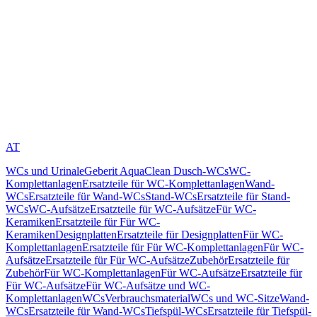
AT
WCs und Urinale
Geberit AquaClean Dusch-WCs
WC-
Komplettanlagen
Ersatzteile für WC-Komplettanlagen
Wand-
WCs
Ersatzteile für Wand-WCs
Stand-WCs
Ersatzteile für Stand-
WCs
WC-Aufsätze
Ersatzteile für WC-Aufsätze
Für WC-
Keramiken
Ersatzteile für Für WC-
Keramiken
Designplatten
Ersatzteile für Designplatten
Für WC-
Komplettanlagen
Ersatzteile für Für WC-Komplettanlagen
Für WC-
Aufsätze
Ersatzteile für Für WC-Aufsätze
Zubehör
Ersatzteile für
Zubehör
Für WC-Komplettanlagen
Für WC-Aufsätze
Ersatzteile für
Für WC-Aufsätze
Für WC-Aufsätze und WC-
Komplettanlagen
WCs
Verbrauchsmaterial
WCs und WC-Sitze
Wand-
WCs
Ersatzteile für Wand-WCs
Tiefspül-WCs
Ersatzteile für Tiefspül-