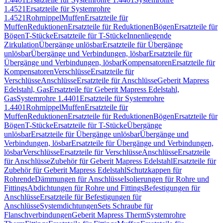
1.4521
Ersatzteile für Systemrohre
1.4521
Rohrnippel
Muffen
Ersatzteile für
Muffen
Reduktionen
Ersatzteile für Reduktionen
Bögen
Ersatzteile für
Bögen
T-Stücke
Ersatzteile für T-Stücke
Innenliegende
Zirkulation
Übergänge unlösbar
Ersatzteile für Übergänge
unlösbar
Übergänge und Verbindungen, lösbar
Ersatzteile für
Übergänge und Verbindungen, lösbar
Kompensatoren
Ersatzteile für
Kompensatoren
Verschlüsse
Ersatzteile für
Verschlüsse
Anschlüsse
Ersatzteile für Anschlüsse
Geberit Mapress
Edelstahl, Gas
Ersatzteile für Geberit Mapress Edelstahl,
Gas
Systemrohre 1.4401
Ersatzteile für Systemrohre
1.4401
Rohrnippel
Muffen
Ersatzteile für
Muffen
Reduktionen
Ersatzteile für Reduktionen
Bögen
Ersatzteile für
Bögen
T-Stücke
Ersatzteile für T-Stücke
Übergänge
unlösbar
Ersatzteile für Übergänge unlösbar
Übergänge und
Verbindungen, lösbar
Ersatzteile für Übergänge und Verbindungen,
lösbar
Verschlüsse
Ersatzteile für Verschlüsse
Anschlüsse
Ersatzteile
für Anschlüsse
Zubehör für Geberit Mapress Edelstahl
Ersatzteile für
Zubehör für Geberit Mapress Edelstahl
Schutzkappen für
Rohrende
Dämmungen für Anschlüsse
Isolierungen für Rohre und
Fittings
Abdichtungen für Rohre und Fittings
Befestigungen für
Anschlüsse
Ersatzteile für Befestigungen für
Anschlüsse
Systemdichtungen
Sets Schraube für
Flanschverbindungen
Geberit Mapress Therm
Systemrohre