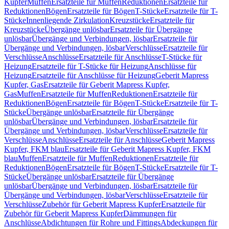
Kupfer
Muffen
Ersatzteile für Muffen
Reduktionen
Ersatzteile für
Reduktionen
Bögen
Ersatzteile für Bögen
T-Stücke
Ersatzteile für T-
Stücke
Innenliegende Zirkulation
Kreuzstücke
Ersatzteile für
Kreuzstücke
Übergänge unlösbar
Ersatzteile für Übergänge
unlösbar
Übergänge und Verbindungen, lösbar
Ersatzteile für
Übergänge und Verbindungen, lösbar
Verschlüsse
Ersatzteile für
Verschlüsse
Anschlüsse
Ersatzteile für Anschlüsse
T-Stücke für
Heizung
Ersatzteile für T-Stücke für Heizung
Anschlüsse für
Heizung
Ersatzteile für Anschlüsse für Heizung
Geberit Mapress
Kupfer, Gas
Ersatzteile für Geberit Mapress Kupfer,
Gas
Muffen
Ersatzteile für Muffen
Reduktionen
Ersatzteile für
Reduktionen
Bögen
Ersatzteile für Bögen
T-Stücke
Ersatzteile für T-
Stücke
Übergänge unlösbar
Ersatzteile für Übergänge
unlösbar
Übergänge und Verbindungen, lösbar
Ersatzteile für
Übergänge und Verbindungen, lösbar
Verschlüsse
Ersatzteile für
Verschlüsse
Anschlüsse
Ersatzteile für Anschlüsse
Geberit Mapress
Kupfer, FKM blau
Ersatzteile für Geberit Mapress Kupfer, FKM
blau
Muffen
Ersatzteile für Muffen
Reduktionen
Ersatzteile für
Reduktionen
Bögen
Ersatzteile für Bögen
T-Stücke
Ersatzteile für T-
Stücke
Übergänge unlösbar
Ersatzteile für Übergänge
unlösbar
Übergänge und Verbindungen, lösbar
Ersatzteile für
Übergänge und Verbindungen, lösbar
Verschlüsse
Ersatzteile für
Verschlüsse
Zubehör für Geberit Mapress Kupfer
Ersatzteile für
Zubehör für Geberit Mapress Kupfer
Dämmungen für
Anschlüsse
Abdichtungen für Rohre und Fittings
Abdeckungen für