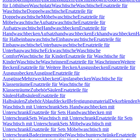
für Löthülsen
Waschplatz
Waschtische
Waschtische
Ersatzteile für
Waschtische
Doppelwaschtische
Ersatzteile für
Doppelwaschtische
Möbelwaschtische
Ersatzteile für
Möbelwaschtische
Aufsatzwaschtische
Ersatzteile für
Aufsatzwaschtische
Handwaschbecken
Ersatzteile für
Handwaschbecken
Aufsatzhandwaschbecken
Eckhandwaschbecken
H
für Halbeinbauwaschtische
Einbauwaschtische
Ersatzteile für
Einbauwaschtische
Unterbauwaschtische
Ersatzteile für
Unterbauwaschtische
Eckwaschtische
Waschtische
Comfort
Waschtische für Kinder
Ersatzteile für Waschtische für
Kinder
Waschtische
Waschrinnen
Ersatzteile für Waschrinnen
Weitere
Becken
Ersatzteile für Weitere Becken
Ausgussbecken
Ersatzteile für
Ausgussbecken
Ausgüsse
Ersatzteile für
Ausgüsse
Mehrzweckbecken
Gipsfangbecken
Waschtische für
Klassenräume
Ersatzteile für Waschtische für
Klassenräume
Zubehör
Säulen
Ersatzteile für
Säulen
Halbsäulen
Ersatzteile für
Halbsäulen
Zubehör
Ablaufdeckel
Befestigungsmaterial
Dekorblenden
W
Waschtisch mit Unterschrank
Sets Handwaschbecken mit
Unterschrank
Ersatzteile für Sets Handwaschbecken mit
Unterschrank
Sets Waschtisch mit Unterschrank
Ersatzteile für Sets
Waschtisch mit Unterschrank
Sets Möbelwaschtisch mit
Unterschrank
Ersatzteile für Sets Möbelwaschtisch mit
Unterschrank
Badezimmermöbel
Waschtischunterschränke
Ersatzteile