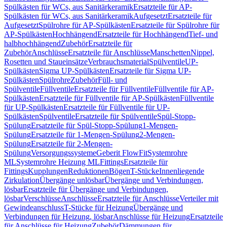
Spülkästen für WCs, aus Sanitärkeramik
Ersatzteile für AP-
Spülkästen für WCs, aus Sanitärkeramik
Aufgesetzt
Ersatzteile für
Aufgesetzt
Spülrohre für AP-Spülkästen
Ersatzteile für Spülrohre für
AP-Spülkästen
Hochhängend
Ersatzteile für Hochhängend
Tief- und
halbhochhängend
Zubehör
Ersatzteile für
Zubehör
Anschlüsse
Ersatzteile für Anschlüsse
Manschetten
Nippel,
Rosetten und Staueinsätze
Verbrauchsmaterial
Spülventile
UP-
Spülkästen
Sigma UP-Spülkästen
Ersatzteile für Sigma UP-
Spülkästen
Spülrohre
Zubehör
Füll- und
Spülventile
Füllventile
Ersatzteile für Füllventile
Füllventile für AP-
Spülkästen
Ersatzteile für Füllventile für AP-Spülkästen
Füllventile
für UP-Spülkästen
Ersatzteile für Füllventile für UP-
Spülkästen
Spülventile
Ersatzteile für Spülventile
Spül-Stopp-
Spülung
Ersatzteile für Spül-Stopp-Spülung
1-Mengen-
Spülung
Ersatzteile für 1-Mengen-Spülung
2-Mengen-
Spülung
Ersatzteile für 2-Mengen-
Spülung
Versorgungssysteme
Geberit FlowFit
Systemrohre
ML
Systemrohre Heizung ML
Fittings
Ersatzteile für
Fittings
Kupplungen
Reduktionen
Bögen
T-Stücke
Innenliegende
Zirkulation
Übergänge unlösbar
Übergänge und Verbindungen,
lösbar
Ersatzteile für Übergänge und Verbindungen,
lösbar
Verschlüsse
Anschlüsse
Ersatzteile für Anschlüsse
Verteiler mit
Gewindeanschluss
T-Stücke für Heizung
Übergänge und
Verbindungen für Heizung, lösbar
Anschlüsse für Heizung
Ersatzteile
für Anschlüsse für Heizung
Zubehör
Dämmungen für