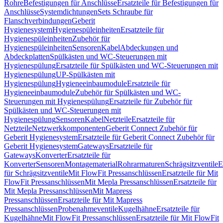
Rohre
Befestigungen für Anschlüsse
Ersatzteile für Befestigungen für
Anschlüsse
Systemdichtungen
Sets Schraube für
Flanschverbindungen
Geberit
Hygienesystem
Hygienespüleinheiten
Ersatzteile für
Hygienespüleinheiten
Zubehör für
Hygienespüleinheiten
Sensoren
Kabel
Abdeckungen und
Abdeckplatten
Spülkästen und WC-Steuerungen mit
Hygienespülung
Ersatzteile für Spülkästen und WC-Steuerungen mit
Hygienespülung
UP-Spülkästen mit
Hygienespülung
Hygieneeinbaumodule
Ersatzteile für
Hygieneeinbaumodule
Zubehör für Spülkästen und WC-
Steuerungen mit Hygienespülung
Ersatzteile für Zubehör für
Spülkästen und WC-Steuerungen mit
Hygienespülung
Sensoren
Kabel
Netzteile
Ersatzteile für
Netzteile
Netzwerkkomponenten
Geberit Connect Zubehör für
Geberit Hygienesystem
Ersatzteile für Geberit Connect Zubehör für
Geberit Hygienesystem
Gateways
Ersatzteile für
Gateways
Konverter
Ersatzteile für
Konverter
Sensoren
Montagematerial
Rohrarmaturen
Schrägsitzventile
E
für Schrägsitzventile
Mit FlowFit Pressanschlüssen
Ersatzteile für Mit
FlowFit Pressanschlüssen
Mit Mepla Pressanschlüssen
Ersatzteile für
Mit Mepla Pressanschlüssen
Mit Mapress
Pressanschlüssen
Ersatzteile für Mit Mapress
Pressanschlüssen
Probenahmeventile
Kugelhähne
Ersatzteile für
Kugelhähne
Mit FlowFit Pressanschlüssen
Ersatzteile für Mit FlowFit