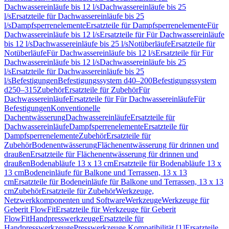
Dachwassereinläufe bis 12 l/s
Dachwassereinläufe bis 25
l/s
Ersatzteile für Dachwassereinläufe bis 25
l/s
Dampfsperrenelemente
Ersatzteile für Dampfsperrenelemente
Für
Dachwassereinläufe bis 12 l/s
Ersatzteile für Für Dachwassereinläufe
bis 12 l/s
Dachwassereinläufe bis 25 l/s
Notüberläufe
Ersatzteile für
Notüberläufe
Für Dachwassereinläufe bis 12 l/s
Ersatzteile für Für
Dachwassereinläufe bis 12 l/s
Dachwassereinläufe bis 25
l/s
Ersatzteile für Dachwassereinläufe bis 25
l/s
Befestigungen
Befestigungssystem d40–200
Befestigungssystem
d250–315
Zubehör
Ersatzteile für Zubehör
Für
Dachwassereinläufe
Ersatzteile für Für Dachwassereinläufe
Für
Befestigungen
Konventionelle
Dachentwässerung
Dachwassereinläufe
Ersatzteile für
Dachwassereinläufe
Dampfsperrenelemente
Ersatzteile für
Dampfsperrenelemente
Zubehör
Ersatzteile für
Zubehör
Bodenentwässerung
Flächenentwässerung für drinnen und
draußen
Ersatzteile für Flächenentwässerung für drinnen und
draußen
Bodenabläufe 13 x 13 cm
Ersatzteile für Bodenabläufe 13 x
13 cm
Bodeneinläufe für Balkone und Terrassen, 13 x 13
cm
Ersatzteile für Bodeneinläufe für Balkone und Terrassen, 13 x 13
cm
Zubehör
Ersatzteile für Zubehör
Werkzeuge,
Netzwerkkomponenten und Software
Werkzeuge
Werkzeuge für
Geberit FlowFit
Ersatzteile für Werkzeuge für Geberit
FlowFit
Handpresswerkzeuge
Ersatzteile für
Handpresswerkzeuge
Presswerkzeuge Kompatibilität [1]
Ersatzteile