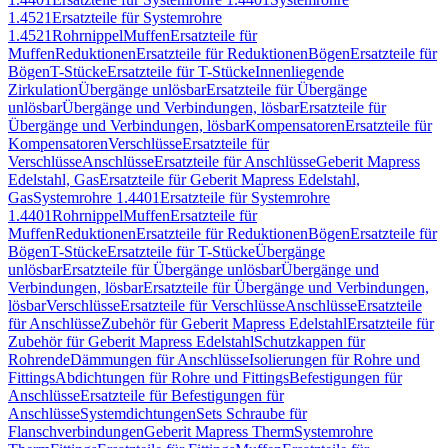
1.4521
Ersatzteile für Systemrohre
1.4521
Rohrnippel
Muffen
Ersatzteile für
Muffen
Reduktionen
Ersatzteile für Reduktionen
Bögen
Ersatzteile für
Bögen
T-Stücke
Ersatzteile für T-Stücke
Innenliegende
Zirkulation
Übergänge unlösbar
Ersatzteile für Übergänge
unlösbar
Übergänge und Verbindungen, lösbar
Ersatzteile für
Übergänge und Verbindungen, lösbar
Kompensatoren
Ersatzteile für
Kompensatoren
Verschlüsse
Ersatzteile für
Verschlüsse
Anschlüsse
Ersatzteile für Anschlüsse
Geberit Mapress
Edelstahl, Gas
Ersatzteile für Geberit Mapress Edelstahl,
Gas
Systemrohre 1.4401
Ersatzteile für Systemrohre
1.4401
Rohrnippel
Muffen
Ersatzteile für
Muffen
Reduktionen
Ersatzteile für Reduktionen
Bögen
Ersatzteile für
Bögen
T-Stücke
Ersatzteile für T-Stücke
Übergänge
unlösbar
Ersatzteile für Übergänge unlösbar
Übergänge und
Verbindungen, lösbar
Ersatzteile für Übergänge und Verbindungen,
lösbar
Verschlüsse
Ersatzteile für Verschlüsse
Anschlüsse
Ersatzteile
für Anschlüsse
Zubehör für Geberit Mapress Edelstahl
Ersatzteile für
Zubehör für Geberit Mapress Edelstahl
Schutzkappen für
Rohrende
Dämmungen für Anschlüsse
Isolierungen für Rohre und
Fittings
Abdichtungen für Rohre und Fittings
Befestigungen für
Anschlüsse
Ersatzteile für Befestigungen für
Anschlüsse
Systemdichtungen
Sets Schraube für
Flanschverbindungen
Geberit Mapress Therm
Systemrohre