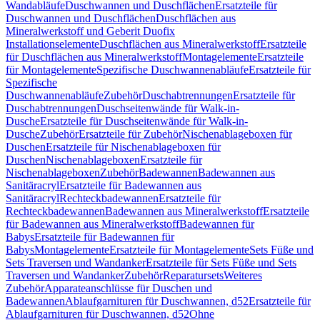
Wandabläufe
Duschwannen und Duschflächen
Ersatzteile für
Duschwannen und Duschflächen
Duschflächen aus
Mineralwerkstoff und Geberit Duofix
Installationselemente
Duschflächen aus Mineralwerkstoff
Ersatzteile
für Duschflächen aus Mineralwerkstoff
Montagelemente
Ersatzteile
für Montagelemente
Spezifische Duschwannenabläufe
Ersatzteile für
Spezifische
Duschwannenabläufe
Zubehör
Duschabtrennungen
Ersatzteile für
Duschabtrennungen
Duschseitenwände für Walk-in-
Dusche
Ersatzteile für Duschseitenwände für Walk-in-
Dusche
Zubehör
Ersatzteile für Zubehör
Nischenablageboxen für
Duschen
Ersatzteile für Nischenablageboxen für
Duschen
Nischenablageboxen
Ersatzteile für
Nischenablageboxen
Zubehör
Badewannen
Badewannen aus
Sanitäracryl
Ersatzteile für Badewannen aus
Sanitäracryl
Rechteckbadewannen
Ersatzteile für
Rechteckbadewannen
Badewannen aus Mineralwerkstoff
Ersatzteile
für Badewannen aus Mineralwerkstoff
Badewannen für
Babys
Ersatzteile für Badewannen für
Babys
Montagelemente
Ersatzteile für Montagelemente
Sets Füße und
Sets Traversen und Wandanker
Ersatzteile für Sets Füße und Sets
Traversen und Wandanker
Zubehör
Reparatursets
Weiteres
Zubehör
Apparateanschlüsse für Duschen und
Badewannen
Ablaufgarnituren für Duschwannen, d52
Ersatzteile für
Ablaufgarnituren für Duschwannen, d52
Ohne