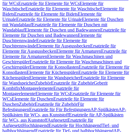
für WCs
Ersatzteile für Elemente für WCs
Elemente für
Waschtische
Ersatzteile für Elemente für Waschtische
Elemente für
Bidets
Ersatzteile für Elemente für Bidets
Elemente für
Urinale
Ersatzteile für Elemente für Urinale
Elemente für Duschen
mit Wandablauf
Ersatzteile für Elemente für Duschen mit
Wandablauf
Elemente für Duschen und Badewannen
Ersatzteile für
Elemente für Duschen und Badewannen
Elemente für
Duschtrennwände
Ersatzteile für Elemente für
Duschtrennwände
Elemente für Ausgussbecken
Ersatzteile für
Elemente für Ausgussbecken
Elemente für Armaturen
Ersatzteile für
Elemente für Armaturen
Elemente für Waschmaschinen und
Geschirrspüler
Ersatzteile für Elemente für Waschmaschinen und
Geschirrspüler
Elemente für Konsollasten
Ersatzteile für Elemente für
Konsollasten
Elemente für Küchenspülen
Ersatzteile für Elemente für
Küchenspülen
Elemente für Wandspeicher
Ersatzteile für Elemente
für Wandspeicher
Zubehör
Ersatzteile für Zubehör
Geberit
Kombifix
Montageelemente
Ersatzteile für
Montageelemente
Elemente für WCs
Ersatzteile für Elemente für
WCs
Elemente für Duschen
Ersatzteile für Elemente für
Duschen
Zubehör
Ersatzteile für Zubehör
Für
Befestigungen
Ersatzteile für Für Befestigungen
AP-Spülkästen
AP-
Spülkästen für WCs, aus Kunststoff
Ersatzteile für AP-Spülkästen
für WCs, aus Kunststoff
Aufgesetzt
Ersatzteile für
Aufgesetzt
Hochhängend
Ersatzteile für Hochhängend
Tief- und
halbhochhängend
Ersatzteile für Tief- und halbhochhängend
AP-