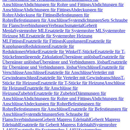
Anschlüsse
Abdichtungen für Rohre und Fittings
Abdichtungen für
Anschlüsse
Abdichtungen für Fittings
Abdeckungen für
Rohre
Abdeckung für Fittings
Befestigungen für
Rohre
Befestigungen für Anschlüsse
Systemdichtungen
Sets Schraube
für Flanschverbindungen
Verbrauchsmaterial
Geberit
Mepla
Systemrohre ML
Ersatzteile für Systemrohre ML
Systemrohre
Heizung ML
Ersatzteile für Systemrohre Heizung
ML
Fittings
Ersatzteile für Fittings
Kupplungen
Ersatzteile für
Kupplungen
Reduktionen
Ersatzteile für
Reduktionen
Winkel
Ersatzteile für Winkel
T-Stücke
Ersatzteile für T-
Stücke
Innenliegende Zirkulation
Übergänge unlösbar
Ersatzteile für
Übergänge unlösbar
Übergänge und Verbindungen, lösbar
Ersatzteile
für Übergänge und Verbindungen, lösbar
Verschlüsse
Ersatzteile für
Verschlüsse
Anschlüsse
Ersatzteile für Anschlüsse
Verteiler mit
Gewindeanschluss
Ersatzteile für Verteiler mit Gewindeanschluss
T-
Stücke für Heizung
Ersatzteile für T-Stücke für Heizung
Anschlüsse
für Heizung
Ersatzteile für Anschlüsse für
Heizung
Zubehör
Ersatzteile für Zubehör
Dämmungen für
Anschlüsse
Abdichtungen für Rohre und Fittings
Abdichtungen für
Anschlüsse
Abdeckungen für Rohre
Befestigungen für
Rohre
Befestigungen für Anschlüsse
Ersatzteile für Befestigungen für
Anschlüsse
Systemdichtungen
Sets Schraube für
Flanschverbindungen
Geberit Mapress Edelstahl
Geberit Mapress
Edelstahl
Ersatzteile für Geberit Mapress Edelstahl
Systemrohre
1.4401
Ersatzteile für Systemrohre 1.4401
Systemrohre