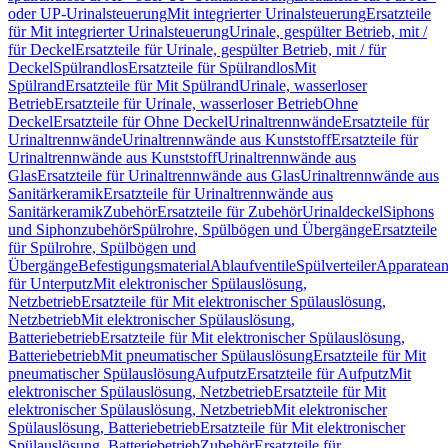
oder UP-Urinalsteuerung
Mit integrierter Urinalsteuerung
Ersatzteile
für Mit integrierter Urinalsteuerung
Urinale, gespülter Betrieb, mit /
für Deckel
Ersatzteile für Urinale, gespülter Betrieb, mit / für
Deckel
Spülrandlos
Ersatzteile für Spülrandlos
Mit
Spülrand
Ersatzteile für Mit Spülrand
Urinale, wasserloser
Betrieb
Ersatzteile für Urinale, wasserloser Betrieb
Ohne
Deckel
Ersatzteile für Ohne Deckel
Urinaltrennwände
Ersatzteile für
Urinaltrennwände
Urinaltrennwände aus Kunststoff
Ersatzteile für
Urinaltrennwände aus Kunststoff
Urinaltrennwände aus
Glas
Ersatzteile für Urinaltrennwände aus Glas
Urinaltrennwände aus
Sanitärkeramik
Ersatzteile für Urinaltrennwände aus
Sanitärkeramik
Zubehör
Ersatzteile für Zubehör
Urinaldeckel
Siphons
und Siphonzubehör
Spülrohre, Spülbögen und Übergänge
Ersatzteile
für Spülrohre, Spülbögen und
Übergänge
Befestigungsmaterial
Ablaufventile
Spülverteiler
Apparatean
für Unterputz
Mit elektronischer Spülauslösung,
Netzbetrieb
Ersatzteile für Mit elektronischer Spülauslösung,
Netzbetrieb
Mit elektronischer Spülauslösung,
Batteriebetrieb
Ersatzteile für Mit elektronischer Spülauslösung,
Batteriebetrieb
Mit pneumatischer Spülauslösung
Ersatzteile für Mit
pneumatischer Spülauslösung
Aufputz
Ersatzteile für Aufputz
Mit
elektronischer Spülauslösung, Netzbetrieb
Ersatzteile für Mit
elektronischer Spülauslösung, Netzbetrieb
Mit elektronischer
Spülauslösung, Batteriebetrieb
Ersatzteile für Mit elektronischer
Spülauslösung, Batteriebetrieb
Zubehör
Ersatzteile für