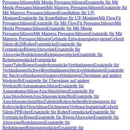
Pressanschlüssen
Mit Mepla Pressanschlüssen
Ersatzteile für Mit
Mepla Pressanschlüssen
Mit Mapress Pressanschlüssen
Ersatzteile für
Mit Mapress Pressanschlüssen
Kugelhähne für UP-
Montage
Ersatzteile für Kugelhähne für UP-Montage
Mit FlowFit
Pressanschlüssen
Ersatzteile für Mit FlowFit Pressanschlüssen
Mit
Mepla Pressanschlüssen
Ersatzteile für Mit Mepla
Pressanschlüssen
Mit Mapress Pressanschlüssen
Ersatzteile für Mit
Mapress Pressanschlüssen
Gebäude-Entwässerungssysteme
Geberit
Silent-db20
Rohre
Formstücke
Ersatzteile für
Formstücke
Bögen
Abzweige
Ersatzteile für
Abzweige
Reduktionen
Reinigungsstücke
Ersatzteile für
Reinigungsstücke
Formstücke
SuperTube
Bögen
Sonderformstücke
Verbindungen
Ersatzteile für
Verbindungen
Schweißverbindungen
Steckverbindungen
Ersatzteile
für Steckverbindungen
Spannverbindungen
Übergänge auf andere
Werkstoffe
Ersatzteile für Übergänge auf andere
Werkstoffe
Apparateanschlüsse
Ersatzteile für
Apparateanschlüsse
Anschlussbögen
Ersatzteile für
Anschlussbögen
Anschlusssteckmuffen
Ersatzteile für
Anschlusssteckmuffen
Zubehör
Rohrschellen
Befestigungen für
Rohrschellen
Verschlüsse
Dichtungen
Verbrauchsmaterial
Geberit
Silent-PP
Rohre
Ersatzteile für Rohre
Formstücke
Ersatzteile für
Formstücke
Bögen
Ersatzteile für Bögen
Abzweige
Ersatzteile für
Abzweige
Reduktionen
Ersatzteile für
Reduktionen
Reinigungsstücke
Ersatzteile für