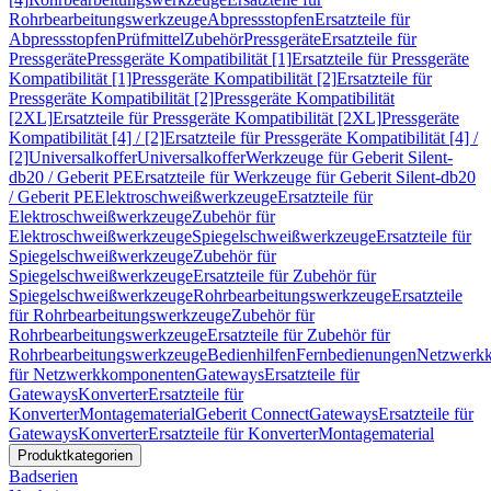
Rohrbearbeitungswerkzeuge
Abpressstopfen
Ersatzteile für
Abpressstopfen
Prüfmittel
Zubehör
Pressgeräte
Ersatzteile für
Pressgeräte
Pressgeräte Kompatibilität [1]
Ersatzteile für Pressgeräte
Kompatibilität [1]
Pressgeräte Kompatibilität [2]
Ersatzteile für
Pressgeräte Kompatibilität [2]
Pressgeräte Kompatibilität
[2XL]
Ersatzteile für Pressgeräte Kompatibilität [2XL]
Pressgeräte
Kompatibilität [4] / [2]
Ersatzteile für Pressgeräte Kompatibilität [4] /
[2]
Universalkoffer
Universalkoffer
Werkzeuge für Geberit Silent-
db20 / Geberit PE
Ersatzteile für Werkzeuge für Geberit Silent-db20
/ Geberit PE
Elektroschweißwerkzeuge
Ersatzteile für
Elektroschweißwerkzeuge
Zubehör für
Elektroschweißwerkzeuge
Spiegelschweißwerkzeuge
Ersatzteile für
Spiegelschweißwerkzeuge
Zubehör für
Spiegelschweißwerkzeuge
Ersatzteile für Zubehör für
Spiegelschweißwerkzeuge
Rohrbearbeitungswerkzeuge
Ersatzteile
für Rohrbearbeitungswerkzeuge
Zubehör für
Rohrbearbeitungswerkzeuge
Ersatzteile für Zubehör für
Rohrbearbeitungswerkzeuge
Bedienhilfen
Fernbedienungen
Netzwerk
für Netzwerkkomponenten
Gateways
Ersatzteile für
Gateways
Konverter
Ersatzteile für
Konverter
Montagematerial
Geberit Connect
Gateways
Ersatzteile für
Gateways
Konverter
Ersatzteile für Konverter
Montagematerial
Produktkategorien
Badserien