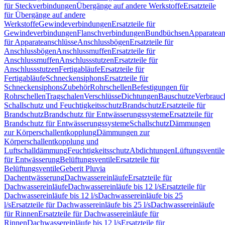
für Steckverbindungen
Übergänge auf andere Werkstoffe
Ersatzteile
für Übergänge auf andere
Werkstoffe
Gewindeverbindungen
Ersatzteile für
Gewindeverbindungen
Flanschverbindungen
Bundbüchsen
Apparatean
für Apparateanschlüsse
Anschlussbögen
Ersatzteile für
Anschlussbögen
Anschlussmuffen
Ersatzteile für
Anschlussmuffen
Anschlussstutzen
Ersatzteile für
Anschlussstutzen
Fertigabläufe
Ersatzteile für
Fertigabläufe
Schneckensiphons
Ersatzteile für
Schneckensiphons
Zubehör
Rohrschellen
Befestigungen für
Rohrschellen
Tragschalen
Verschlüsse
Dichtungen
Bauschutze
Verbrauc
Schallschutz und Feuchtigkeitsschutz
Brandschutz
Ersatzteile für
Brandschutz
Brandschutz für Entwässerungssysteme
Ersatzteile für
Brandschutz für Entwässerungssysteme
Schallschutz
Dämmungen
zur Körperschallentkopplung
Dämmungen zur
Körperschallentkopplung und
Luftschalldämmung
Feuchtigkeitsschutz
Abdichtungen
Lüftungsventile
für Entwässerung
Belüftungsventile
Ersatzteile für
Belüftungsventile
Geberit Pluvia
Dachentwässerung
Dachwassereinläufe
Ersatzteile für
Dachwassereinläufe
Dachwassereinläufe bis 12 l/s
Ersatzteile für
Dachwassereinläufe bis 12 l/s
Dachwassereinläufe bis 25
l/s
Ersatzteile für Dachwassereinläufe bis 25 l/s
Dachwassereinläufe
für Rinnen
Ersatzteile für Dachwassereinläufe für
Rinnen
Dachwassereinläufe bis 12 l/s
Ersatzteile für