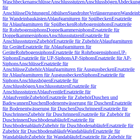
Waschbeckenanschlüsse
Anschlussstutzen
Anschlussbögen
Abdeckung
für
Anschlüsse
Dichtungen
Löthülsen
Standrohre
Verlängerungen
Wandeinb
für Wandeinbaukästen
Ablaufgarnituren für Spülbecken
Ersatzteile
für Ablaufgarnituren für Spülbecken
Rohrbogensiphons
Ersatzteile
für Rohrbogensiphons
Doppelkammersiphons
Ersatzteile für
Doppelkammersiphons
Anschlussstutzen
Ersatzteile für
Anschlussstutzen
Zubehör
Ersatzteile für Zubehör
Ablaufgarnituren
für Geräte
Ersatzteile für Ablaufgarnituren für
Geräte
Rohrbogensiphons
Ersatzteile für Rohrbogensiphons
UP-
Siphons
Ersatzteile für UP-Siphons
AP-Siphons
Ersatzteile für AP-
Siphons
Anschlüsse
Ersatzteile für
Anschlüsse
Zubehör
Ablaufgarnituren für Ausgussbecken
Ersatzteile
für Ablaufgarnituren für Ausgussbecken
Siphons
Ersatzteile für
Siphons
Anschlussbögen
Ersatzteile für
Anschlussbögen
Anschlussstutzen
Ersatzteile für
Anschlussstutzen
Ablaufventile
Ersatzteile für
Ablaufventile
Zubehör
Ersatzteile für Zubehör
Duschen und
Badewannen
Duschen
Bodenentwässerung für Duschen
Ersatzteile
für Bodenentwässerung für Duschen
Duschrinnen
Ersatzteile für
Duschrinnen
Zubehör für Duschrinnen
Ersatzteile für Zubehör für
Duschrinnen
Duschbodenabläufe
Ersatzteile für
Duschbodenabläufe
Zubehör für Duschbodenabläufe
Ersatzteile für
Zubehör für Duschbodenabläufe
Wandabläufe
Ersatzteile für
Wandabläufe
Zubehör für Wandabläufe
Ersatzteile für Zubehör für