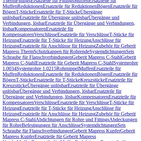
Therm
Fittings
Ersatzteile für Fittings
Muffen
Ersatzteile für
Muffen
Reduktionen
Ersatzteile für Reduktionen
Bögen
Ersatzteile für
Bögen
T-Stücke
Ersatzteile für T-Stücke
Übergänge
unlösbar
Ersatzteile für Übergänge unlösbar
Übergänge und
Verbindungen, lösbar
Ersatzteile für Übergänge und Verbindungen,
lösbar
Kompensatoren
Ersatzteile für
Kompensatoren
Verschlüsse
Ersatzteile für Verschlüsse
T-Stücke für
Heizung
Ersatzteile für T-Stücke für Heizung
Anschlüsse für
Heizung
Ersatzteile für Anschlüsse für Heizung
Zubehör für Geberit
Mapress Therm
Schutzkappen für Rohrende
Systemdichtungen
Sets
Schraube für Flanschverbindungen
Geberit Mapress C-Stahl
Geberit
Mapress C-Stahl
Ersatzteile für Geberit Mapress C-Stahl
Systemrohre
1.0034
Systemrohre 1.0215
Rohrnippel
Muffen
Ersatzteile für
Muffen
Reduktionen
Ersatzteile für Reduktionen
Bögen
Ersatzteile für
Bögen
T-Stücke
Ersatzteile für T-Stücke
Kreuzstücke
Ersatzteile für
Kreuzstücke
Übergänge unlösbar
Ersatzteile für Übergänge
unlösbar
Übergänge und Verbindungen, lösbar
Ersatzteile für
Übergänge und Verbindungen, lösbar
Kompensatoren
Ersatzteile für
Kompensatoren
Verschlüsse
Ersatzteile für Verschlüsse
T-Stücke für
Heizung
Ersatzteile für T-Stücke für Heizung
Anschlüsse für
Heizung
Ersatzteile für Anschlüsse für Heizung
Zubehör für Geberit
Mapress C-Stahl
Abdichtungen für Rohre und Fittings
Abdeckungen
für Rohre
Befestigungen für Anschlüsse
Systemdichtungen
Sets
Schraube für Flanschverbindungen
Geberit Mapress Kupfer
Geberit
Mapress Kupfer
Ersatzteile für Geberit Mapress