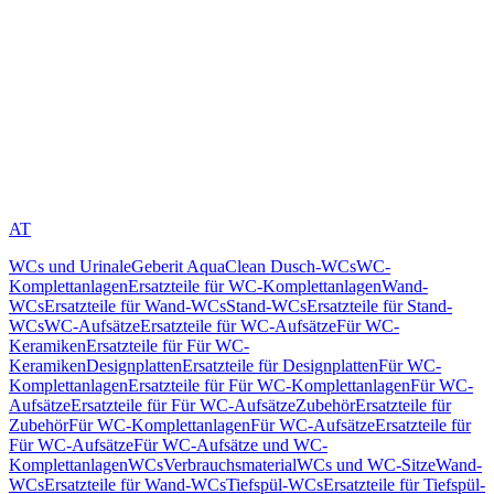
AT
WCs und Urinale
Geberit AquaClean Dusch-WCs
WC-
Komplettanlagen
Ersatzteile für WC-Komplettanlagen
Wand-
WCs
Ersatzteile für Wand-WCs
Stand-WCs
Ersatzteile für Stand-
WCs
WC-Aufsätze
Ersatzteile für WC-Aufsätze
Für WC-
Keramiken
Ersatzteile für Für WC-
Keramiken
Designplatten
Ersatzteile für Designplatten
Für WC-
Komplettanlagen
Ersatzteile für Für WC-Komplettanlagen
Für WC-
Aufsätze
Ersatzteile für Für WC-Aufsätze
Zubehör
Ersatzteile für
Zubehör
Für WC-Komplettanlagen
Für WC-Aufsätze
Ersatzteile für
Für WC-Aufsätze
Für WC-Aufsätze und WC-
Komplettanlagen
WCs
Verbrauchsmaterial
WCs und WC-Sitze
Wand-
WCs
Ersatzteile für Wand-WCs
Tiefspül-WCs
Ersatzteile für Tiefspül-