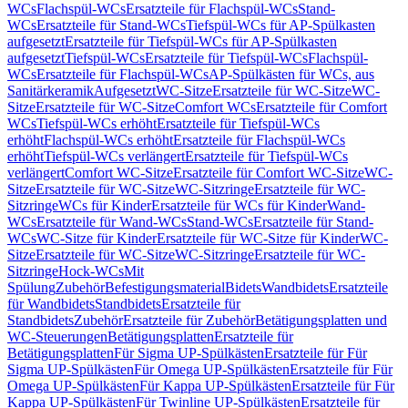
WCs
Flachspül-WCs
Ersatzteile für Flachspül-WCs
Stand-
WCs
Ersatzteile für Stand-WCs
Tiefspül-WCs für AP-Spülkasten
aufgesetzt
Ersatzteile für Tiefspül-WCs für AP-Spülkasten
aufgesetzt
Tiefspül-WCs
Ersatzteile für Tiefspül-WCs
Flachspül-
WCs
Ersatzteile für Flachspül-WCs
AP-Spülkästen für WCs, aus
Sanitärkeramik
Aufgesetzt
WC-Sitze
Ersatzteile für WC-Sitze
WC-
Sitze
Ersatzteile für WC-Sitze
Comfort WCs
Ersatzteile für Comfort
WCs
Tiefspül-WCs erhöht
Ersatzteile für Tiefspül-WCs
erhöht
Flachspül-WCs erhöht
Ersatzteile für Flachspül-WCs
erhöht
Tiefspül-WCs verlängert
Ersatzteile für Tiefspül-WCs
verlängert
Comfort WC-Sitze
Ersatzteile für Comfort WC-Sitze
WC-
Sitze
Ersatzteile für WC-Sitze
WC-Sitzringe
Ersatzteile für WC-
Sitzringe
WCs für Kinder
Ersatzteile für WCs für Kinder
Wand-
WCs
Ersatzteile für Wand-WCs
Stand-WCs
Ersatzteile für Stand-
WCs
WC-Sitze für Kinder
Ersatzteile für WC-Sitze für Kinder
WC-
Sitze
Ersatzteile für WC-Sitze
WC-Sitzringe
Ersatzteile für WC-
Sitzringe
Hock-WCs
Mit
Spülung
Zubehör
Befestigungsmaterial
Bidets
Wandbidets
Ersatzteile
für Wandbidets
Standbidets
Ersatzteile für
Standbidets
Zubehör
Ersatzteile für Zubehör
Betätigungsplatten und
WC-Steuerungen
Betätigungsplatten
Ersatzteile für
Betätigungsplatten
Für Sigma UP-Spülkästen
Ersatzteile für Für
Sigma UP-Spülkästen
Für Omega UP-Spülkästen
Ersatzteile für Für
Omega UP-Spülkästen
Für Kappa UP-Spülkästen
Ersatzteile für Für
Kappa UP-Spülkästen
Für Twinline UP-Spülkästen
Ersatzteile für