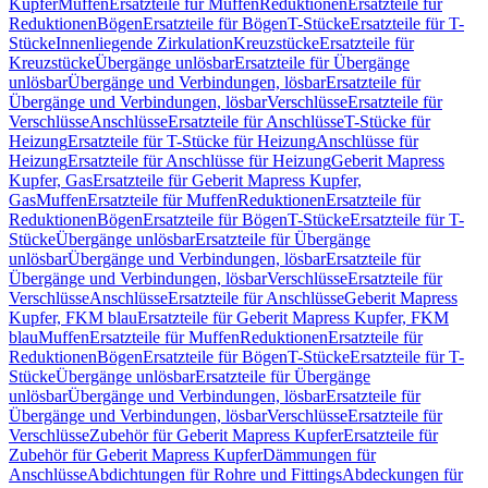
Kupfer
Muffen
Ersatzteile für Muffen
Reduktionen
Ersatzteile für
Reduktionen
Bögen
Ersatzteile für Bögen
T-Stücke
Ersatzteile für T-
Stücke
Innenliegende Zirkulation
Kreuzstücke
Ersatzteile für
Kreuzstücke
Übergänge unlösbar
Ersatzteile für Übergänge
unlösbar
Übergänge und Verbindungen, lösbar
Ersatzteile für
Übergänge und Verbindungen, lösbar
Verschlüsse
Ersatzteile für
Verschlüsse
Anschlüsse
Ersatzteile für Anschlüsse
T-Stücke für
Heizung
Ersatzteile für T-Stücke für Heizung
Anschlüsse für
Heizung
Ersatzteile für Anschlüsse für Heizung
Geberit Mapress
Kupfer, Gas
Ersatzteile für Geberit Mapress Kupfer,
Gas
Muffen
Ersatzteile für Muffen
Reduktionen
Ersatzteile für
Reduktionen
Bögen
Ersatzteile für Bögen
T-Stücke
Ersatzteile für T-
Stücke
Übergänge unlösbar
Ersatzteile für Übergänge
unlösbar
Übergänge und Verbindungen, lösbar
Ersatzteile für
Übergänge und Verbindungen, lösbar
Verschlüsse
Ersatzteile für
Verschlüsse
Anschlüsse
Ersatzteile für Anschlüsse
Geberit Mapress
Kupfer, FKM blau
Ersatzteile für Geberit Mapress Kupfer, FKM
blau
Muffen
Ersatzteile für Muffen
Reduktionen
Ersatzteile für
Reduktionen
Bögen
Ersatzteile für Bögen
T-Stücke
Ersatzteile für T-
Stücke
Übergänge unlösbar
Ersatzteile für Übergänge
unlösbar
Übergänge und Verbindungen, lösbar
Ersatzteile für
Übergänge und Verbindungen, lösbar
Verschlüsse
Ersatzteile für
Verschlüsse
Zubehör für Geberit Mapress Kupfer
Ersatzteile für
Zubehör für Geberit Mapress Kupfer
Dämmungen für
Anschlüsse
Abdichtungen für Rohre und Fittings
Abdeckungen für