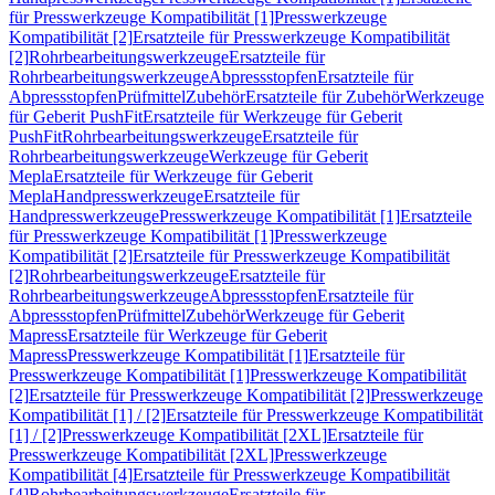
für Presswerkzeuge Kompatibilität [1]
Presswerkzeuge
Kompatibilität [2]
Ersatzteile für Presswerkzeuge Kompatibilität
[2]
Rohrbearbeitungswerkzeuge
Ersatzteile für
Rohrbearbeitungswerkzeuge
Abpressstopfen
Ersatzteile für
Abpressstopfen
Prüfmittel
Zubehör
Ersatzteile für Zubehör
Werkzeuge
für Geberit PushFit
Ersatzteile für Werkzeuge für Geberit
PushFit
Rohrbearbeitungswerkzeuge
Ersatzteile für
Rohrbearbeitungswerkzeuge
Werkzeuge für Geberit
Mepla
Ersatzteile für Werkzeuge für Geberit
Mepla
Handpresswerkzeuge
Ersatzteile für
Handpresswerkzeuge
Presswerkzeuge Kompatibilität [1]
Ersatzteile
für Presswerkzeuge Kompatibilität [1]
Presswerkzeuge
Kompatibilität [2]
Ersatzteile für Presswerkzeuge Kompatibilität
[2]
Rohrbearbeitungswerkzeuge
Ersatzteile für
Rohrbearbeitungswerkzeuge
Abpressstopfen
Ersatzteile für
Abpressstopfen
Prüfmittel
Zubehör
Werkzeuge für Geberit
Mapress
Ersatzteile für Werkzeuge für Geberit
Mapress
Presswerkzeuge Kompatibilität [1]
Ersatzteile für
Presswerkzeuge Kompatibilität [1]
Presswerkzeuge Kompatibilität
[2]
Ersatzteile für Presswerkzeuge Kompatibilität [2]
Presswerkzeuge
Kompatibilität [1] / [2]
Ersatzteile für Presswerkzeuge Kompatibilität
[1] / [2]
Presswerkzeuge Kompatibilität [2XL]
Ersatzteile für
Presswerkzeuge Kompatibilität [2XL]
Presswerkzeuge
Kompatibilität [4]
Ersatzteile für Presswerkzeuge Kompatibilität
[4]
Rohrbearbeitungswerkzeuge
Ersatzteile für