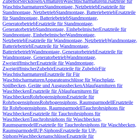
Zubehör
Steckdosen
Armaturen
Waschtischarmaturen
Ersatzteile für
Waschtischarmaturen
Standmontage, Netzbetrieb
Ersatzteile für
Standmontage, Netzbetrieb
Standmontage, Batteriebetrieb
Ersatzteile
für Standmontage, Batteriebetrieb
Standmontage,
Generatorbetrieb
Ersatzteile für Standmontage,
Generatorbetrieb
Standmontage, Einhebelmischer
Ersatzteile für
Standmontage, Einhebelmischer
Wandmontage,
Netzbetrieb
Ersatzteile für Wandmontage, Netzbetrieb
Wandmontage,
Batteriebetrieb
Ersatzteile für Wandmontage,
Batteriebetrieb
Wandmontage, Generatorbetrieb
Ersatzteile für
Wandmontage, Generatorbetrieb
Wandmontage,
Zweigriffmischer
Ersatzteile für Wandmontage,
Zweigriffmischer
Zubehör
Ersatzteile für Zubehör
Für
Waschtischarmaturen
Ersatzteile für Für
Waschtischarmaturen
Apparateanschlüsse für Waschplatz,
Spülbecken, Geräte und Ausgussbecken
Ablaufgarnituren für
Waschbecken
Ersatzteile für Ablaufgarnituren für
Waschbecken
Rohrbogensiphons
Ersatzteile für
Rohrbogensiphons
Rohrbogensiphons, Raumsparmodell
Ersatzteile
für Rohrbogensiphons, Raumsparmodell
Tauchrohrsiphons für
Waschbecken
Ersatzteile für Tauchrohrsiphons für
Waschbecken
Tauchrohrsiphons für Waschbecken,
Raumsparmodell
Ersatzteile für Tauchrohrsiphons für Waschbecken,
Raumsparmodell
UP-Siphons
Ersatzteile für UP-
Siphons
Waschbeckenanschlüsse
Ersatzteile für