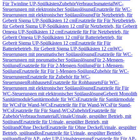
Für Twinline UP-Spülkästen
Zubehör
Verbrauchsmaterial
WC-
Steuerungen mit elektronischer Spülauslösung
Ersatzteile für WC-
Steuerungen mit elektronischer Spülauslösung
Für Netzbetrieb, für
Geberit Sigma UP-Spülkästen 12 cm
Ersatzteile für Für Netzbetrieb,
für Geberit Sigma UP-Spülkästen 12 cm
Für Netzbetrieb, für Geberit
Omega UP-Spülkästen 12 cm
Ersatzteile für Für Netzbetrieb, für
Geberit Omega UP-Spülkästen 12 cm
Für Batteriebetrieb, für
Geberit Sigma UP-Spülkästen 12 cm
Ersatzteile für Für
Batteriebetrieb, für Geberit Sigma UP-Spülkästen 12 cm
WC-
Steuerungen mit pneumatischer Spülauslösung
Ersatzteile für WC-
Steuerungen mit pneumatischer Spülauslösung
Für 2-Mengen-
Spülung
Ersatzteile für Für 2-Mengen-Spülung
Für 1-Mengen-
Spülung
Ersatzteile für Für 1-Mengen-Spülung
Zubehör für WC-
Steuerungen
Ersatzteile für Zubehör für WC-
Steuerungen
Rohbausets
Ersatzteile für Rohbausets
Für WC-
Steuerungen mit elektronischer Spülauslösung
Ersatzteile für Für
WC-Steuerungen mit elektronischer Spülauslösung
Geberit Monolith
Sanitärmodule
Sanitärmodule für WCs
Ersatzteile für Sanitärmodule
für WCs
Für Wand-WCs
Ersatzteile für Für Wand-WCs
Für Stand-
WCs
Ersatzteile für Für Stand-WCs
Zubehör
Ersatzteile für
Zubehör
Verbrauchsmaterial
Urinale
Urinale, gespülter Betrieb, mit
Spülrand
Ersatzteile für Urinale, gespülter Betrieb, mit
Spülrand
Ohne Deckel
Ersatzteile für Ohne Deckel
Urinale, gespülter
Betrieb, spülrandlos
Ersatzteile für Urinale, gespülter Betrieb,
spülrandlos
Für AP- oder UP-Urinalsteuerung
Ersatzteile für Für AP-