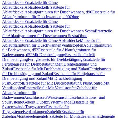
Ablaufdeckel
Ersatzteile für Ohne
Ablaufdeckel
Ablaufdeckel
Ersatzteile für
Ablaufdeckel
Ablaufgarnituren für Duschwannen, d90
Ersatzteile für
Ablaufgarnituren für Duschwannen, d90
Ohne
Ablaufdeckel
Ersatzteile für Ohne
Ablaufdeckel
Ablaufdeckel
Ersatzteile für
Ablaufdeckel
Ablaufgarnituren für Duschwannen Sestra
Ersatzteile
für Ablaufgarnituren für Duschwannen Sestra
Ohne
Ablaufdeckel
Ersatzteile für Ohne Ablaufdeckel
Zubehör für
Ablaufgarnituren für Duschwannen
Ventilstopfen
Ablaufgarnituren
für Badewannen, d52
Ersatzteile für Ablaufgarnituren für
Badewannen, d52
Mit Drehbetätigung
Ersatzteile für Mit
Drehbetätigung
Fertigbausets für Drehbetätigung
Ersatzteile für
Fertigbausets für Drehbetätigung
Mit Drehbetätigung und
Zulauf
Ersatzteile für Mit Drehbetätigung und Zulauf
Fertigbausets
für Drehbetätigung und Zulauf
Ersatzteile für Fertigbausets für
Drehbetätigung und Zulauf
Mit Druckbetätigung
PushControl
Ersatzteile für Mit Druckbetätigung PushControl
Mit
Ventilstopfen
Ersatzteile für Mit Ventilstopfen
Zubehör für
Ablaufgarnituren für
Badewannen
Anschlusssets
Wasseranschlüsse
Installations- und
Spülsysteme
Geberit Duofix
Systemwände
Ersatzteile für
Systemwände
Tragsysteme
Ersatzteile für
Tragsysteme
Beplankungen
Zubehör
Ersatzteile für
Zubehör
Montageelemente
Ersatzteile für Montageelemente
Elemente