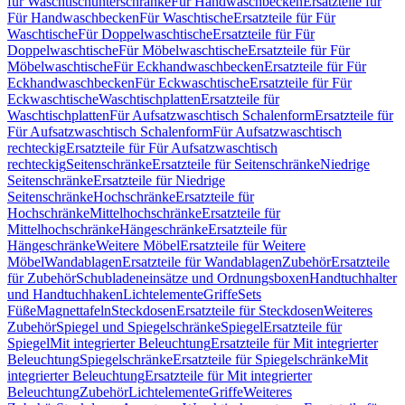
für Waschtischunterschränke
Für Handwaschbecken
Ersatzteile für
Für Handwaschbecken
Für Waschtische
Ersatzteile für Für
Waschtische
Für Doppelwaschtische
Ersatzteile für Für
Doppelwaschtische
Für Möbelwaschtische
Ersatzteile für Für
Möbelwaschtische
Für Eckhandwaschbecken
Ersatzteile für Für
Eckhandwaschbecken
Für Eckwaschtische
Ersatzteile für Für
Eckwaschtische
Waschtischplatten
Ersatzteile für
Waschtischplatten
Für Aufsatzwaschtisch Schalenform
Ersatzteile für
Für Aufsatzwaschtisch Schalenform
Für Aufsatzwaschtisch
rechteckig
Ersatzteile für Für Aufsatzwaschtisch
rechteckig
Seitenschränke
Ersatzteile für Seitenschränke
Niedrige
Seitenschränke
Ersatzteile für Niedrige
Seitenschränke
Hochschränke
Ersatzteile für
Hochschränke
Mittelhochschränke
Ersatzteile für
Mittelhochschränke
Hängeschränke
Ersatzteile für
Hängeschränke
Weitere Möbel
Ersatzteile für Weitere
Möbel
Wandablagen
Ersatzteile für Wandablagen
Zubehör
Ersatzteile
für Zubehör
Schubladeneinsätze und Ordnungsboxen
Handtuchhalter
und Handtuchhaken
Lichtelemente
Griffe
Sets
Füße
Magnettafeln
Steckdosen
Ersatzteile für Steckdosen
Weiteres
Zubehör
Spiegel und Spiegelschränke
Spiegel
Ersatzteile für
Spiegel
Mit integrierter Beleuchtung
Ersatzteile für Mit integrierter
Beleuchtung
Spiegelschränke
Ersatzteile für Spiegelschränke
Mit
integrierter Beleuchtung
Ersatzteile für Mit integrierter
Beleuchtung
Zubehör
Lichtelemente
Griffe
Weiteres