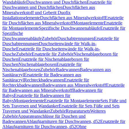
Wandabläufe
Duschwannen und Duschflächen
Ersatzteile für
Duschwannen und Duschflächen
Duschflächen aus
Mineralwerkstoff und Geberit Duofix
Installationselemente
Duschflächen aus Mineralwerkstoff
Ersatzteile
für Duschflächen aus Mineralwerkstoff
Montagelemente
Ersatzteile
für Montagelemente
Spezifische Duschwannenabläufe
Ersatzteile für
Spezifische
Duschwannenabläufe
Zubehör
Duschabtrennungen
Ersatzteile für
Duschabtrennungen
Duschseitenwände für Walk-in-
Dusche
Ersatzteile für Duschseitenwände für Walk-in-
Dusche
Zubehör
Ersatzteile für Zubehör
Nischenablageboxen für
Duschen
Ersatzteile für Nischenablageboxen für
Duschen
Nischenablageboxen
Ersatzteile für
Nischenablageboxen
Zubehör
Badewannen
Badewannen aus
Sanitäracryl
Ersatzteile für Badewannen aus
Sanitäracryl
Rechteckbadewannen
Ersatzteile für
Rechteckbadewannen
Badewannen aus Mineralwerkstoff
Ersatzteile
für Badewannen aus Mineralwerkstoff
Badewannen für
Babys
Ersatzteile für Badewannen für
Babys
Montagelemente
Ersatzteile für Montagelemente
Sets Füße und
Sets Traversen und Wandanker
Ersatzteile für Sets Füße und Sets
Traversen und Wandanker
Zubehör
Reparatursets
Weiteres
Zubehör
Apparateanschlüsse für Duschen und
Badewannen
Ablaufgarnituren für Duschwannen, d52
Ersatzteile für
Ablaufgarnituren für Duschwannen, d52
Ohne