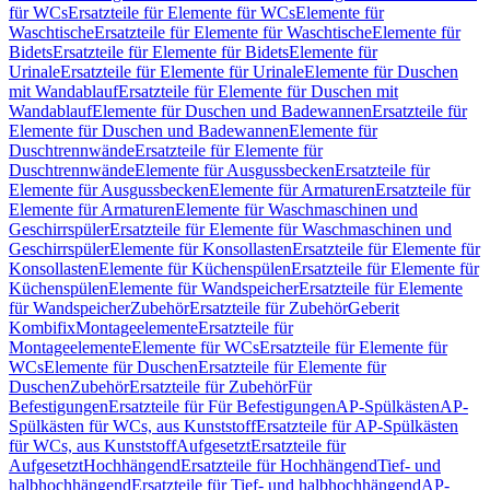
für WCs
Ersatzteile für Elemente für WCs
Elemente für
Waschtische
Ersatzteile für Elemente für Waschtische
Elemente für
Bidets
Ersatzteile für Elemente für Bidets
Elemente für
Urinale
Ersatzteile für Elemente für Urinale
Elemente für Duschen
mit Wandablauf
Ersatzteile für Elemente für Duschen mit
Wandablauf
Elemente für Duschen und Badewannen
Ersatzteile für
Elemente für Duschen und Badewannen
Elemente für
Duschtrennwände
Ersatzteile für Elemente für
Duschtrennwände
Elemente für Ausgussbecken
Ersatzteile für
Elemente für Ausgussbecken
Elemente für Armaturen
Ersatzteile für
Elemente für Armaturen
Elemente für Waschmaschinen und
Geschirrspüler
Ersatzteile für Elemente für Waschmaschinen und
Geschirrspüler
Elemente für Konsollasten
Ersatzteile für Elemente für
Konsollasten
Elemente für Küchenspülen
Ersatzteile für Elemente für
Küchenspülen
Elemente für Wandspeicher
Ersatzteile für Elemente
für Wandspeicher
Zubehör
Ersatzteile für Zubehör
Geberit
Kombifix
Montageelemente
Ersatzteile für
Montageelemente
Elemente für WCs
Ersatzteile für Elemente für
WCs
Elemente für Duschen
Ersatzteile für Elemente für
Duschen
Zubehör
Ersatzteile für Zubehör
Für
Befestigungen
Ersatzteile für Für Befestigungen
AP-Spülkästen
AP-
Spülkästen für WCs, aus Kunststoff
Ersatzteile für AP-Spülkästen
für WCs, aus Kunststoff
Aufgesetzt
Ersatzteile für
Aufgesetzt
Hochhängend
Ersatzteile für Hochhängend
Tief- und
halbhochhängend
Ersatzteile für Tief- und halbhochhängend
AP-