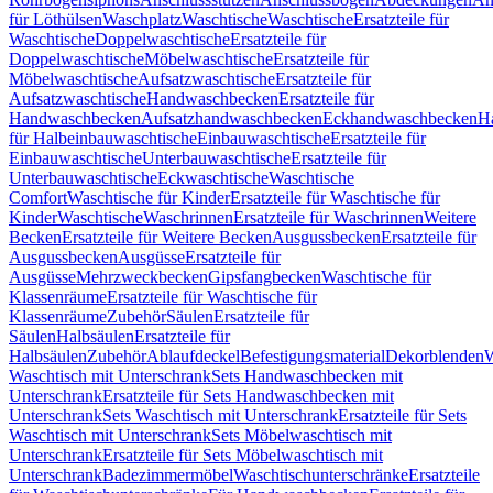
für Löthülsen
Waschplatz
Waschtische
Waschtische
Ersatzteile für
Waschtische
Doppelwaschtische
Ersatzteile für
Doppelwaschtische
Möbelwaschtische
Ersatzteile für
Möbelwaschtische
Aufsatzwaschtische
Ersatzteile für
Aufsatzwaschtische
Handwaschbecken
Ersatzteile für
Handwaschbecken
Aufsatzhandwaschbecken
Eckhandwaschbecken
H
für Halbeinbauwaschtische
Einbauwaschtische
Ersatzteile für
Einbauwaschtische
Unterbauwaschtische
Ersatzteile für
Unterbauwaschtische
Eckwaschtische
Waschtische
Comfort
Waschtische für Kinder
Ersatzteile für Waschtische für
Kinder
Waschtische
Waschrinnen
Ersatzteile für Waschrinnen
Weitere
Becken
Ersatzteile für Weitere Becken
Ausgussbecken
Ersatzteile für
Ausgussbecken
Ausgüsse
Ersatzteile für
Ausgüsse
Mehrzweckbecken
Gipsfangbecken
Waschtische für
Klassenräume
Ersatzteile für Waschtische für
Klassenräume
Zubehör
Säulen
Ersatzteile für
Säulen
Halbsäulen
Ersatzteile für
Halbsäulen
Zubehör
Ablaufdeckel
Befestigungsmaterial
Dekorblenden
W
Waschtisch mit Unterschrank
Sets Handwaschbecken mit
Unterschrank
Ersatzteile für Sets Handwaschbecken mit
Unterschrank
Sets Waschtisch mit Unterschrank
Ersatzteile für Sets
Waschtisch mit Unterschrank
Sets Möbelwaschtisch mit
Unterschrank
Ersatzteile für Sets Möbelwaschtisch mit
Unterschrank
Badezimmermöbel
Waschtischunterschränke
Ersatzteile