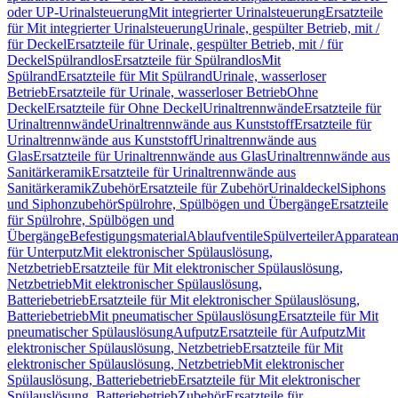
oder UP-Urinalsteuerung
Mit integrierter Urinalsteuerung
Ersatzteile
für Mit integrierter Urinalsteuerung
Urinale, gespülter Betrieb, mit /
für Deckel
Ersatzteile für Urinale, gespülter Betrieb, mit / für
Deckel
Spülrandlos
Ersatzteile für Spülrandlos
Mit
Spülrand
Ersatzteile für Mit Spülrand
Urinale, wasserloser
Betrieb
Ersatzteile für Urinale, wasserloser Betrieb
Ohne
Deckel
Ersatzteile für Ohne Deckel
Urinaltrennwände
Ersatzteile für
Urinaltrennwände
Urinaltrennwände aus Kunststoff
Ersatzteile für
Urinaltrennwände aus Kunststoff
Urinaltrennwände aus
Glas
Ersatzteile für Urinaltrennwände aus Glas
Urinaltrennwände aus
Sanitärkeramik
Ersatzteile für Urinaltrennwände aus
Sanitärkeramik
Zubehör
Ersatzteile für Zubehör
Urinaldeckel
Siphons
und Siphonzubehör
Spülrohre, Spülbögen und Übergänge
Ersatzteile
für Spülrohre, Spülbögen und
Übergänge
Befestigungsmaterial
Ablaufventile
Spülverteiler
Apparatean
für Unterputz
Mit elektronischer Spülauslösung,
Netzbetrieb
Ersatzteile für Mit elektronischer Spülauslösung,
Netzbetrieb
Mit elektronischer Spülauslösung,
Batteriebetrieb
Ersatzteile für Mit elektronischer Spülauslösung,
Batteriebetrieb
Mit pneumatischer Spülauslösung
Ersatzteile für Mit
pneumatischer Spülauslösung
Aufputz
Ersatzteile für Aufputz
Mit
elektronischer Spülauslösung, Netzbetrieb
Ersatzteile für Mit
elektronischer Spülauslösung, Netzbetrieb
Mit elektronischer
Spülauslösung, Batteriebetrieb
Ersatzteile für Mit elektronischer
Spülauslösung, Batteriebetrieb
Zubehör
Ersatzteile für