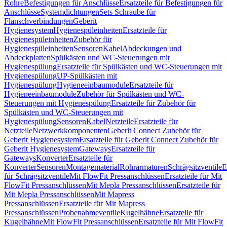
Rohre
Befestigungen für Anschlüsse
Ersatzteile für Befestigungen für
Anschlüsse
Systemdichtungen
Sets Schraube für
Flanschverbindungen
Geberit
Hygienesystem
Hygienespüleinheiten
Ersatzteile für
Hygienespüleinheiten
Zubehör für
Hygienespüleinheiten
Sensoren
Kabel
Abdeckungen und
Abdeckplatten
Spülkästen und WC-Steuerungen mit
Hygienespülung
Ersatzteile für Spülkästen und WC-Steuerungen mit
Hygienespülung
UP-Spülkästen mit
Hygienespülung
Hygieneeinbaumodule
Ersatzteile für
Hygieneeinbaumodule
Zubehör für Spülkästen und WC-
Steuerungen mit Hygienespülung
Ersatzteile für Zubehör für
Spülkästen und WC-Steuerungen mit
Hygienespülung
Sensoren
Kabel
Netzteile
Ersatzteile für
Netzteile
Netzwerkkomponenten
Geberit Connect Zubehör für
Geberit Hygienesystem
Ersatzteile für Geberit Connect Zubehör für
Geberit Hygienesystem
Gateways
Ersatzteile für
Gateways
Konverter
Ersatzteile für
Konverter
Sensoren
Montagematerial
Rohrarmaturen
Schrägsitzventile
E
für Schrägsitzventile
Mit FlowFit Pressanschlüssen
Ersatzteile für Mit
FlowFit Pressanschlüssen
Mit Mepla Pressanschlüssen
Ersatzteile für
Mit Mepla Pressanschlüssen
Mit Mapress
Pressanschlüssen
Ersatzteile für Mit Mapress
Pressanschlüssen
Probenahmeventile
Kugelhähne
Ersatzteile für
Kugelhähne
Mit FlowFit Pressanschlüssen
Ersatzteile für Mit FlowFit