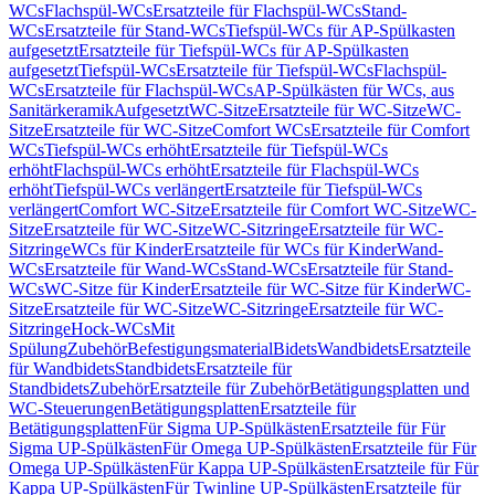
WCs
Flachspül-WCs
Ersatzteile für Flachspül-WCs
Stand-
WCs
Ersatzteile für Stand-WCs
Tiefspül-WCs für AP-Spülkasten
aufgesetzt
Ersatzteile für Tiefspül-WCs für AP-Spülkasten
aufgesetzt
Tiefspül-WCs
Ersatzteile für Tiefspül-WCs
Flachspül-
WCs
Ersatzteile für Flachspül-WCs
AP-Spülkästen für WCs, aus
Sanitärkeramik
Aufgesetzt
WC-Sitze
Ersatzteile für WC-Sitze
WC-
Sitze
Ersatzteile für WC-Sitze
Comfort WCs
Ersatzteile für Comfort
WCs
Tiefspül-WCs erhöht
Ersatzteile für Tiefspül-WCs
erhöht
Flachspül-WCs erhöht
Ersatzteile für Flachspül-WCs
erhöht
Tiefspül-WCs verlängert
Ersatzteile für Tiefspül-WCs
verlängert
Comfort WC-Sitze
Ersatzteile für Comfort WC-Sitze
WC-
Sitze
Ersatzteile für WC-Sitze
WC-Sitzringe
Ersatzteile für WC-
Sitzringe
WCs für Kinder
Ersatzteile für WCs für Kinder
Wand-
WCs
Ersatzteile für Wand-WCs
Stand-WCs
Ersatzteile für Stand-
WCs
WC-Sitze für Kinder
Ersatzteile für WC-Sitze für Kinder
WC-
Sitze
Ersatzteile für WC-Sitze
WC-Sitzringe
Ersatzteile für WC-
Sitzringe
Hock-WCs
Mit
Spülung
Zubehör
Befestigungsmaterial
Bidets
Wandbidets
Ersatzteile
für Wandbidets
Standbidets
Ersatzteile für
Standbidets
Zubehör
Ersatzteile für Zubehör
Betätigungsplatten und
WC-Steuerungen
Betätigungsplatten
Ersatzteile für
Betätigungsplatten
Für Sigma UP-Spülkästen
Ersatzteile für Für
Sigma UP-Spülkästen
Für Omega UP-Spülkästen
Ersatzteile für Für
Omega UP-Spülkästen
Für Kappa UP-Spülkästen
Ersatzteile für Für
Kappa UP-Spülkästen
Für Twinline UP-Spülkästen
Ersatzteile für