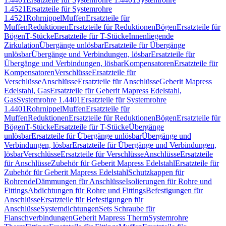
1.4521
Ersatzteile für Systemrohre
1.4521
Rohrnippel
Muffen
Ersatzteile für
Muffen
Reduktionen
Ersatzteile für Reduktionen
Bögen
Ersatzteile für
Bögen
T-Stücke
Ersatzteile für T-Stücke
Innenliegende
Zirkulation
Übergänge unlösbar
Ersatzteile für Übergänge
unlösbar
Übergänge und Verbindungen, lösbar
Ersatzteile für
Übergänge und Verbindungen, lösbar
Kompensatoren
Ersatzteile für
Kompensatoren
Verschlüsse
Ersatzteile für
Verschlüsse
Anschlüsse
Ersatzteile für Anschlüsse
Geberit Mapress
Edelstahl, Gas
Ersatzteile für Geberit Mapress Edelstahl,
Gas
Systemrohre 1.4401
Ersatzteile für Systemrohre
1.4401
Rohrnippel
Muffen
Ersatzteile für
Muffen
Reduktionen
Ersatzteile für Reduktionen
Bögen
Ersatzteile für
Bögen
T-Stücke
Ersatzteile für T-Stücke
Übergänge
unlösbar
Ersatzteile für Übergänge unlösbar
Übergänge und
Verbindungen, lösbar
Ersatzteile für Übergänge und Verbindungen,
lösbar
Verschlüsse
Ersatzteile für Verschlüsse
Anschlüsse
Ersatzteile
für Anschlüsse
Zubehör für Geberit Mapress Edelstahl
Ersatzteile für
Zubehör für Geberit Mapress Edelstahl
Schutzkappen für
Rohrende
Dämmungen für Anschlüsse
Isolierungen für Rohre und
Fittings
Abdichtungen für Rohre und Fittings
Befestigungen für
Anschlüsse
Ersatzteile für Befestigungen für
Anschlüsse
Systemdichtungen
Sets Schraube für
Flanschverbindungen
Geberit Mapress Therm
Systemrohre