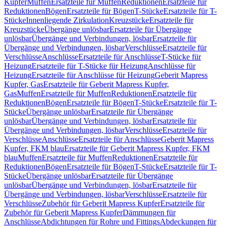
Kupfer
Muffen
Ersatzteile für Muffen
Reduktionen
Ersatzteile für
Reduktionen
Bögen
Ersatzteile für Bögen
T-Stücke
Ersatzteile für T-
Stücke
Innenliegende Zirkulation
Kreuzstücke
Ersatzteile für
Kreuzstücke
Übergänge unlösbar
Ersatzteile für Übergänge
unlösbar
Übergänge und Verbindungen, lösbar
Ersatzteile für
Übergänge und Verbindungen, lösbar
Verschlüsse
Ersatzteile für
Verschlüsse
Anschlüsse
Ersatzteile für Anschlüsse
T-Stücke für
Heizung
Ersatzteile für T-Stücke für Heizung
Anschlüsse für
Heizung
Ersatzteile für Anschlüsse für Heizung
Geberit Mapress
Kupfer, Gas
Ersatzteile für Geberit Mapress Kupfer,
Gas
Muffen
Ersatzteile für Muffen
Reduktionen
Ersatzteile für
Reduktionen
Bögen
Ersatzteile für Bögen
T-Stücke
Ersatzteile für T-
Stücke
Übergänge unlösbar
Ersatzteile für Übergänge
unlösbar
Übergänge und Verbindungen, lösbar
Ersatzteile für
Übergänge und Verbindungen, lösbar
Verschlüsse
Ersatzteile für
Verschlüsse
Anschlüsse
Ersatzteile für Anschlüsse
Geberit Mapress
Kupfer, FKM blau
Ersatzteile für Geberit Mapress Kupfer, FKM
blau
Muffen
Ersatzteile für Muffen
Reduktionen
Ersatzteile für
Reduktionen
Bögen
Ersatzteile für Bögen
T-Stücke
Ersatzteile für T-
Stücke
Übergänge unlösbar
Ersatzteile für Übergänge
unlösbar
Übergänge und Verbindungen, lösbar
Ersatzteile für
Übergänge und Verbindungen, lösbar
Verschlüsse
Ersatzteile für
Verschlüsse
Zubehör für Geberit Mapress Kupfer
Ersatzteile für
Zubehör für Geberit Mapress Kupfer
Dämmungen für
Anschlüsse
Abdichtungen für Rohre und Fittings
Abdeckungen für