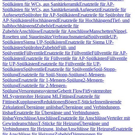
Spülkästen für WCs, aus Sanitärkeramik
Ersatzteile für AP-
Spülkästen für WCs, aus Sanitärkeramik
Aufgesetzt
Ersatzteile für
Aufgesetzt
Spülrohre für AP-Spülkästen
Ersatzteile für Spülrohre für
AP-Spülkästen
Hochhängend
Ersatzteile für Hochhängend
Tief- und
halbhochhängend
Zubehör
Ersatzteile für
Zubehör
Anschlüsse
Ersatzteile für Anschlüsse
Manschetten
Nippel,
Rosetten und Staueinsätze
Verbrauchsmaterial
Spülventile
UP-
Spülkästen
Sigma UP-Spülkästen
Ersatzteile für Sigma UP-
Spülkästen
Spülrohre
Zubehör
Füll- und
Spülventile
Füllventile
Ersatzteile für Füllventile
Füllventile für AP-
Spülkästen
Ersatzteile für Füllventile für AP-Spülkästen
Füllventile
für UP-Spülkästen
Ersatzteile für Füllventile für UP-
Spülkästen
Spülventile
Ersatzteile für Spülventile
Spül-Stopp-
Spülung
Ersatzteile für Spül-Stopp-Spülung
1-Mengen-
Spülung
Ersatzteile für 1-Mengen-Spülung
2-Mengen-
Spülung
Ersatzteile für 2-Mengen-
Spülung
Versorgungssysteme
Geberit FlowFit
Systemrohre
ML
Systemrohre Heizung ML
Fittings
Ersatzteile für
Fittings
Kupplungen
Reduktionen
Bögen
T-Stücke
Innenliegende
Zirkulation
Übergänge unlösbar
Übergänge und Verbindungen,
lösbar
Ersatzteile für Übergänge und Verbindungen,
lösbar
Verschlüsse
Anschlüsse
Ersatzteile für Anschlüsse
Verteiler mit
Gewindeanschluss
T-Stücke für Heizung
Übergänge und
Verbindungen für Heizung, lösbar
Anschlüsse für Heizung
Ersatzteile
für Anschlüsse für Heizung
Zubehör
Dämmungen für