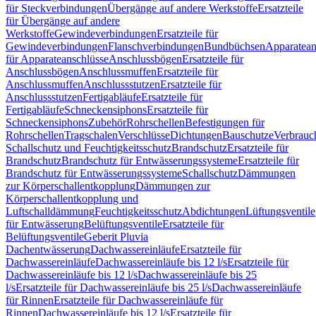
für Steckverbindungen
Übergänge auf andere Werkstoffe
Ersatzteile
für Übergänge auf andere
Werkstoffe
Gewindeverbindungen
Ersatzteile für
Gewindeverbindungen
Flanschverbindungen
Bundbüchsen
Apparatean
für Apparateanschlüsse
Anschlussbögen
Ersatzteile für
Anschlussbögen
Anschlussmuffen
Ersatzteile für
Anschlussmuffen
Anschlussstutzen
Ersatzteile für
Anschlussstutzen
Fertigabläufe
Ersatzteile für
Fertigabläufe
Schneckensiphons
Ersatzteile für
Schneckensiphons
Zubehör
Rohrschellen
Befestigungen für
Rohrschellen
Tragschalen
Verschlüsse
Dichtungen
Bauschutze
Verbrauc
Schallschutz und Feuchtigkeitsschutz
Brandschutz
Ersatzteile für
Brandschutz
Brandschutz für Entwässerungssysteme
Ersatzteile für
Brandschutz für Entwässerungssysteme
Schallschutz
Dämmungen
zur Körperschallentkopplung
Dämmungen zur
Körperschallentkopplung und
Luftschalldämmung
Feuchtigkeitsschutz
Abdichtungen
Lüftungsventile
für Entwässerung
Belüftungsventile
Ersatzteile für
Belüftungsventile
Geberit Pluvia
Dachentwässerung
Dachwassereinläufe
Ersatzteile für
Dachwassereinläufe
Dachwassereinläufe bis 12 l/s
Ersatzteile für
Dachwassereinläufe bis 12 l/s
Dachwassereinläufe bis 25
l/s
Ersatzteile für Dachwassereinläufe bis 25 l/s
Dachwassereinläufe
für Rinnen
Ersatzteile für Dachwassereinläufe für
Rinnen
Dachwassereinläufe bis 12 l/s
Ersatzteile für