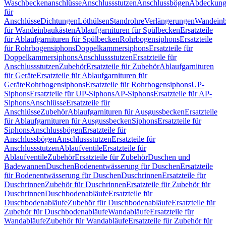
Waschbeckenanschlüsse
Anschlussstutzen
Anschlussbögen
Abdeckung
für
Anschlüsse
Dichtungen
Löthülsen
Standrohre
Verlängerungen
Wandeinb
für Wandeinbaukästen
Ablaufgarnituren für Spülbecken
Ersatzteile
für Ablaufgarnituren für Spülbecken
Rohrbogensiphons
Ersatzteile
für Rohrbogensiphons
Doppelkammersiphons
Ersatzteile für
Doppelkammersiphons
Anschlussstutzen
Ersatzteile für
Anschlussstutzen
Zubehör
Ersatzteile für Zubehör
Ablaufgarnituren
für Geräte
Ersatzteile für Ablaufgarnituren für
Geräte
Rohrbogensiphons
Ersatzteile für Rohrbogensiphons
UP-
Siphons
Ersatzteile für UP-Siphons
AP-Siphons
Ersatzteile für AP-
Siphons
Anschlüsse
Ersatzteile für
Anschlüsse
Zubehör
Ablaufgarnituren für Ausgussbecken
Ersatzteile
für Ablaufgarnituren für Ausgussbecken
Siphons
Ersatzteile für
Siphons
Anschlussbögen
Ersatzteile für
Anschlussbögen
Anschlussstutzen
Ersatzteile für
Anschlussstutzen
Ablaufventile
Ersatzteile für
Ablaufventile
Zubehör
Ersatzteile für Zubehör
Duschen und
Badewannen
Duschen
Bodenentwässerung für Duschen
Ersatzteile
für Bodenentwässerung für Duschen
Duschrinnen
Ersatzteile für
Duschrinnen
Zubehör für Duschrinnen
Ersatzteile für Zubehör für
Duschrinnen
Duschbodenabläufe
Ersatzteile für
Duschbodenabläufe
Zubehör für Duschbodenabläufe
Ersatzteile für
Zubehör für Duschbodenabläufe
Wandabläufe
Ersatzteile für
Wandabläufe
Zubehör für Wandabläufe
Ersatzteile für Zubehör für