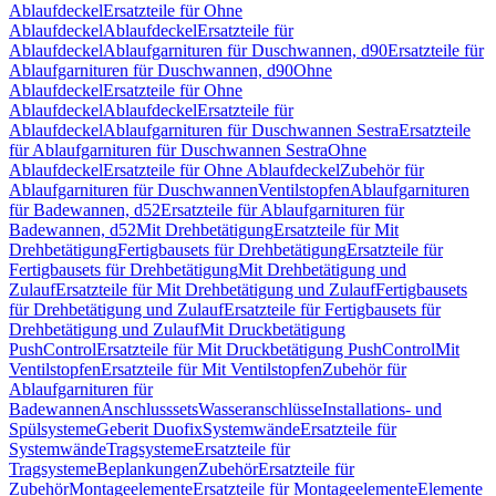
Ablaufdeckel
Ersatzteile für Ohne
Ablaufdeckel
Ablaufdeckel
Ersatzteile für
Ablaufdeckel
Ablaufgarnituren für Duschwannen, d90
Ersatzteile für
Ablaufgarnituren für Duschwannen, d90
Ohne
Ablaufdeckel
Ersatzteile für Ohne
Ablaufdeckel
Ablaufdeckel
Ersatzteile für
Ablaufdeckel
Ablaufgarnituren für Duschwannen Sestra
Ersatzteile
für Ablaufgarnituren für Duschwannen Sestra
Ohne
Ablaufdeckel
Ersatzteile für Ohne Ablaufdeckel
Zubehör für
Ablaufgarnituren für Duschwannen
Ventilstopfen
Ablaufgarnituren
für Badewannen, d52
Ersatzteile für Ablaufgarnituren für
Badewannen, d52
Mit Drehbetätigung
Ersatzteile für Mit
Drehbetätigung
Fertigbausets für Drehbetätigung
Ersatzteile für
Fertigbausets für Drehbetätigung
Mit Drehbetätigung und
Zulauf
Ersatzteile für Mit Drehbetätigung und Zulauf
Fertigbausets
für Drehbetätigung und Zulauf
Ersatzteile für Fertigbausets für
Drehbetätigung und Zulauf
Mit Druckbetätigung
PushControl
Ersatzteile für Mit Druckbetätigung PushControl
Mit
Ventilstopfen
Ersatzteile für Mit Ventilstopfen
Zubehör für
Ablaufgarnituren für
Badewannen
Anschlusssets
Wasseranschlüsse
Installations- und
Spülsysteme
Geberit Duofix
Systemwände
Ersatzteile für
Systemwände
Tragsysteme
Ersatzteile für
Tragsysteme
Beplankungen
Zubehör
Ersatzteile für
Zubehör
Montageelemente
Ersatzteile für Montageelemente
Elemente