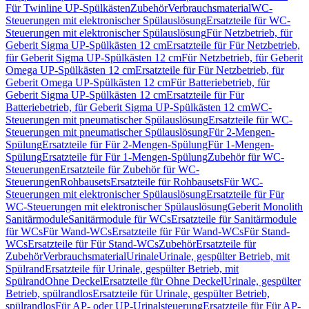
Für Twinline UP-Spülkästen
Zubehör
Verbrauchsmaterial
WC-
Steuerungen mit elektronischer Spülauslösung
Ersatzteile für WC-
Steuerungen mit elektronischer Spülauslösung
Für Netzbetrieb, für
Geberit Sigma UP-Spülkästen 12 cm
Ersatzteile für Für Netzbetrieb,
für Geberit Sigma UP-Spülkästen 12 cm
Für Netzbetrieb, für Geberit
Omega UP-Spülkästen 12 cm
Ersatzteile für Für Netzbetrieb, für
Geberit Omega UP-Spülkästen 12 cm
Für Batteriebetrieb, für
Geberit Sigma UP-Spülkästen 12 cm
Ersatzteile für Für
Batteriebetrieb, für Geberit Sigma UP-Spülkästen 12 cm
WC-
Steuerungen mit pneumatischer Spülauslösung
Ersatzteile für WC-
Steuerungen mit pneumatischer Spülauslösung
Für 2-Mengen-
Spülung
Ersatzteile für Für 2-Mengen-Spülung
Für 1-Mengen-
Spülung
Ersatzteile für Für 1-Mengen-Spülung
Zubehör für WC-
Steuerungen
Ersatzteile für Zubehör für WC-
Steuerungen
Rohbausets
Ersatzteile für Rohbausets
Für WC-
Steuerungen mit elektronischer Spülauslösung
Ersatzteile für Für
WC-Steuerungen mit elektronischer Spülauslösung
Geberit Monolith
Sanitärmodule
Sanitärmodule für WCs
Ersatzteile für Sanitärmodule
für WCs
Für Wand-WCs
Ersatzteile für Für Wand-WCs
Für Stand-
WCs
Ersatzteile für Für Stand-WCs
Zubehör
Ersatzteile für
Zubehör
Verbrauchsmaterial
Urinale
Urinale, gespülter Betrieb, mit
Spülrand
Ersatzteile für Urinale, gespülter Betrieb, mit
Spülrand
Ohne Deckel
Ersatzteile für Ohne Deckel
Urinale, gespülter
Betrieb, spülrandlos
Ersatzteile für Urinale, gespülter Betrieb,
spülrandlos
Für AP- oder UP-Urinalsteuerung
Ersatzteile für Für AP-