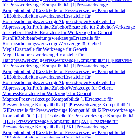
für Presswerkzeuge Kompatibilität [1]
Presswerkzeuge
Kompatibilität [2]
Ersatzteile für Presswerkzeuge Kompatibilität
[2]
Rohrbearbeitungswerkzeuge
Ersatzteile für
Rohrbearbeitungswerkzeuge
Abpressstopfen
Ersatzteile für
Abpressstopfen
Prüfmittel
Zubehör
Ersatzteile für Zubehör
Werkzeuge
für Geberit PushFit
Ersatzteile für Werkzeuge für Geberit
PushFit
Rohrbearbeitungswerkzeuge
Ersatzteile für
Rohrbearbeitungswerkzeuge
Werkzeuge für Geberit
Mepla
Ersatzteile für Werkzeuge für Geberit
Mepla
Handpresswerkzeuge
Ersatzteile für
Handpresswerkzeuge
Presswerkzeuge Kompatibilität [1]
Ersatzteile
für Presswerkzeuge Kompatibilität [1]
Presswerkzeuge
Kompatibilität [2]
Ersatzteile für Presswerkzeuge Kompatibilität
[2]
Rohrbearbeitungswerkzeuge
Ersatzteile für
Rohrbearbeitungswerkzeuge
Abpressstopfen
Ersatzteile für
Abpressstopfen
Prüfmittel
Zubehör
Werkzeuge für Geberit
Mapress
Ersatzteile für Werkzeuge für Geberit
Mapress
Presswerkzeuge Kompatibilität [1]
Ersatzteile für
Presswerkzeuge Kompatibilität [1]
Presswerkzeuge Kompatibilität
[2]
Ersatzteile für Presswerkzeuge Kompatibilität [2]
Presswerkzeuge
Kompatibilität [1] / [2]
Ersatzteile für Presswerkzeuge Kompatibilität
[1] / [2]
Presswerkzeuge Kompatibilität [2XL]
Ersatzteile für
Presswerkzeuge Kompatibilität [2XL]
Presswerkzeuge
Kompatibilität [4]
Ersatzteile für Presswerkzeuge Kompatibilität
[4]
Rohrbearbeitungswerkzeuge
Ersatzteile für