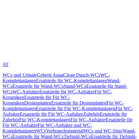
AT
WCs und Urinale
Geberit AquaClean Dusch-WCs
WC-
Komplettanlagen
Ersatzteile für WC-Komplettanlagen
Wand-
WCs
Ersatzteile für Wand-WCs
Stand-WCs
Ersatzteile für Stand-
WCs
WC-Aufsätze
Ersatzteile für WC-Aufsätze
Für WC-
Keramiken
Ersatzteile für Für WC-
Keramiken
Designplatten
Ersatzteile für Designplatten
Für WC-
Komplettanlagen
Ersatzteile für Für WC-Komplettanlagen
Für WC-
Aufsätze
Ersatzteile für Für WC-Aufsätze
Zubehör
Ersatzteile für
Zubehör
Für WC-Komplettanlagen
Für WC-Aufsätze
Ersatzteile für
Für WC-Aufsätze
Für WC-Aufsätze und WC-
Komplettanlagen
WCs
Verbrauchsmaterial
WCs und WC-Sitze
Wand-
WCs
Ersatzteile für Wand-WCs
Tiefspül-WCs
Ersatzteile für Tiefspül-