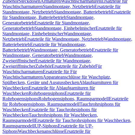
Zubehör
Steckdosen
Armaturen
Waschtischarmaturen
Ersatzteile für
Waschtischarmaturen
Standmontage, Netzbetrieb
Ersatzteile für
Standmontage, Netzbetrieb
Standmontage, Batteriebetrieb
Ersatzteile
für Standmontage, Batteriebetrieb
Standmontage,
Generatorbetrieb
Ersatzteile für Standmontage,
Generatorbetrieb
Standmontage, Einhebelmischer
Ersatzteile für
Standmontage, Einhebelmischer
Wandmontage,
Netzbetrieb
Ersatzteile für Wandmontage, Netzbetrieb
Wandmontage,
Batteriebetrieb
Ersatzteile für Wandmontage,
Batteriebetrieb
Wandmontage, Generatorbetrieb
Ersatzteile für
Wandmontage, Generatorbetrieb
Wandmontage,
Zweigriffmischer
Ersatzteile für Wandmontage,
Zweigriffmischer
Zubehör
Ersatzteile für Zubehör
Für
Waschtischarmaturen
Ersatzteile für Für
Waschtischarmaturen
Apparateanschlüsse für Waschplatz,
Spülbecken, Geräte und Ausgussbecken
Ablaufgarnituren für
Waschbecken
Ersatzteile für Ablaufgarnituren für
Waschbecken
Rohrbogensiphons
Ersatzteile für
Rohrbogensiphons
Rohrbogensiphons, Raumsparmodell
Ersatzteile
für Rohrbogensiphons, Raumsparmodell
Tauchrohrsiphons für
Waschbecken
Ersatzteile für Tauchrohrsiphons für
Waschbecken
Tauchrohrsiphons für Waschbecken,
Raumsparmodell
Ersatzteile für Tauchrohrsiphons für Waschbecken,
Raumsparmodell
UP-Siphons
Ersatzteile für UP-
Siphons
Waschbeckenanschlüsse
Ersatzteile für