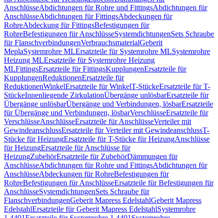
Anschlüsse
Abdichtungen für Rohre und Fittings
Abdichtungen für
Anschlüsse
Abdichtungen für Fittings
Abdeckungen für
Rohre
Abdeckung für Fittings
Befestigungen für
Rohre
Befestigungen für Anschlüsse
Systemdichtungen
Sets Schraube
für Flanschverbindungen
Verbrauchsmaterial
Geberit
Mepla
Systemrohre ML
Ersatzteile für Systemrohre ML
Systemrohre
Heizung ML
Ersatzteile für Systemrohre Heizung
ML
Fittings
Ersatzteile für Fittings
Kupplungen
Ersatzteile für
Kupplungen
Reduktionen
Ersatzteile für
Reduktionen
Winkel
Ersatzteile für Winkel
T-Stücke
Ersatzteile für T-
Stücke
Innenliegende Zirkulation
Übergänge unlösbar
Ersatzteile für
Übergänge unlösbar
Übergänge und Verbindungen, lösbar
Ersatzteile
für Übergänge und Verbindungen, lösbar
Verschlüsse
Ersatzteile für
Verschlüsse
Anschlüsse
Ersatzteile für Anschlüsse
Verteiler mit
Gewindeanschluss
Ersatzteile für Verteiler mit Gewindeanschluss
T-
Stücke für Heizung
Ersatzteile für T-Stücke für Heizung
Anschlüsse
für Heizung
Ersatzteile für Anschlüsse für
Heizung
Zubehör
Ersatzteile für Zubehör
Dämmungen für
Anschlüsse
Abdichtungen für Rohre und Fittings
Abdichtungen für
Anschlüsse
Abdeckungen für Rohre
Befestigungen für
Rohre
Befestigungen für Anschlüsse
Ersatzteile für Befestigungen für
Anschlüsse
Systemdichtungen
Sets Schraube für
Flanschverbindungen
Geberit Mapress Edelstahl
Geberit Mapress
Edelstahl
Ersatzteile für Geberit Mapress Edelstahl
Systemrohre
1.4401
Ersatzteile für Systemrohre 1.4401
Systemrohre