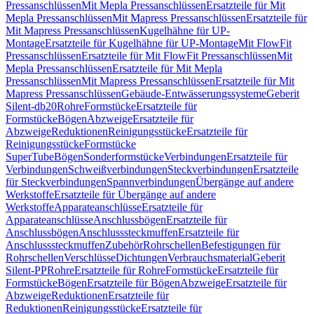
Pressanschlüssen
Mit Mepla Pressanschlüssen
Ersatzteile für Mit
Mepla Pressanschlüssen
Mit Mapress Pressanschlüssen
Ersatzteile für
Mit Mapress Pressanschlüssen
Kugelhähne für UP-
Montage
Ersatzteile für Kugelhähne für UP-Montage
Mit FlowFit
Pressanschlüssen
Ersatzteile für Mit FlowFit Pressanschlüssen
Mit
Mepla Pressanschlüssen
Ersatzteile für Mit Mepla
Pressanschlüssen
Mit Mapress Pressanschlüssen
Ersatzteile für Mit
Mapress Pressanschlüssen
Gebäude-Entwässerungssysteme
Geberit
Silent-db20
Rohre
Formstücke
Ersatzteile für
Formstücke
Bögen
Abzweige
Ersatzteile für
Abzweige
Reduktionen
Reinigungsstücke
Ersatzteile für
Reinigungsstücke
Formstücke
SuperTube
Bögen
Sonderformstücke
Verbindungen
Ersatzteile für
Verbindungen
Schweißverbindungen
Steckverbindungen
Ersatzteile
für Steckverbindungen
Spannverbindungen
Übergänge auf andere
Werkstoffe
Ersatzteile für Übergänge auf andere
Werkstoffe
Apparateanschlüsse
Ersatzteile für
Apparateanschlüsse
Anschlussbögen
Ersatzteile für
Anschlussbögen
Anschlusssteckmuffen
Ersatzteile für
Anschlusssteckmuffen
Zubehör
Rohrschellen
Befestigungen für
Rohrschellen
Verschlüsse
Dichtungen
Verbrauchsmaterial
Geberit
Silent-PP
Rohre
Ersatzteile für Rohre
Formstücke
Ersatzteile für
Formstücke
Bögen
Ersatzteile für Bögen
Abzweige
Ersatzteile für
Abzweige
Reduktionen
Ersatzteile für
Reduktionen
Reinigungsstücke
Ersatzteile für