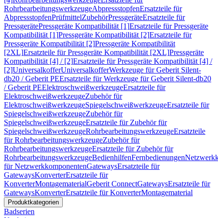
Rohrbearbeitungswerkzeuge
Abpressstopfen
Ersatzteile für
Abpressstopfen
Prüfmittel
Zubehör
Pressgeräte
Ersatzteile für
Pressgeräte
Pressgeräte Kompatibilität [1]
Ersatzteile für Pressgeräte
Kompatibilität [1]
Pressgeräte Kompatibilität [2]
Ersatzteile für
Pressgeräte Kompatibilität [2]
Pressgeräte Kompatibilität
[2XL]
Ersatzteile für Pressgeräte Kompatibilität [2XL]
Pressgeräte
Kompatibilität [4] / [2]
Ersatzteile für Pressgeräte Kompatibilität [4] /
[2]
Universalkoffer
Universalkoffer
Werkzeuge für Geberit Silent-
db20 / Geberit PE
Ersatzteile für Werkzeuge für Geberit Silent-db20
/ Geberit PE
Elektroschweißwerkzeuge
Ersatzteile für
Elektroschweißwerkzeuge
Zubehör für
Elektroschweißwerkzeuge
Spiegelschweißwerkzeuge
Ersatzteile für
Spiegelschweißwerkzeuge
Zubehör für
Spiegelschweißwerkzeuge
Ersatzteile für Zubehör für
Spiegelschweißwerkzeuge
Rohrbearbeitungswerkzeuge
Ersatzteile
für Rohrbearbeitungswerkzeuge
Zubehör für
Rohrbearbeitungswerkzeuge
Ersatzteile für Zubehör für
Rohrbearbeitungswerkzeuge
Bedienhilfen
Fernbedienungen
Netzwerk
für Netzwerkkomponenten
Gateways
Ersatzteile für
Gateways
Konverter
Ersatzteile für
Konverter
Montagematerial
Geberit Connect
Gateways
Ersatzteile für
Gateways
Konverter
Ersatzteile für Konverter
Montagematerial
Produktkategorien
Badserien