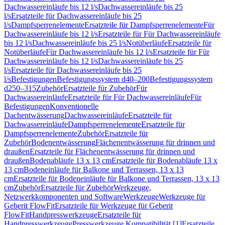
Dachwassereinläufe bis 12 l/s
Dachwassereinläufe bis 25
l/s
Ersatzteile für Dachwassereinläufe bis 25
l/s
Dampfsperrenelemente
Ersatzteile für Dampfsperrenelemente
Für
Dachwassereinläufe bis 12 l/s
Ersatzteile für Für Dachwassereinläufe
bis 12 l/s
Dachwassereinläufe bis 25 l/s
Notüberläufe
Ersatzteile für
Notüberläufe
Für Dachwassereinläufe bis 12 l/s
Ersatzteile für Für
Dachwassereinläufe bis 12 l/s
Dachwassereinläufe bis 25
l/s
Ersatzteile für Dachwassereinläufe bis 25
l/s
Befestigungen
Befestigungssystem d40–200
Befestigungssystem
d250–315
Zubehör
Ersatzteile für Zubehör
Für
Dachwassereinläufe
Ersatzteile für Für Dachwassereinläufe
Für
Befestigungen
Konventionelle
Dachentwässerung
Dachwassereinläufe
Ersatzteile für
Dachwassereinläufe
Dampfsperrenelemente
Ersatzteile für
Dampfsperrenelemente
Zubehör
Ersatzteile für
Zubehör
Bodenentwässerung
Flächenentwässerung für drinnen und
draußen
Ersatzteile für Flächenentwässerung für drinnen und
draußen
Bodenabläufe 13 x 13 cm
Ersatzteile für Bodenabläufe 13 x
13 cm
Bodeneinläufe für Balkone und Terrassen, 13 x 13
cm
Ersatzteile für Bodeneinläufe für Balkone und Terrassen, 13 x 13
cm
Zubehör
Ersatzteile für Zubehör
Werkzeuge,
Netzwerkkomponenten und Software
Werkzeuge
Werkzeuge für
Geberit FlowFit
Ersatzteile für Werkzeuge für Geberit
FlowFit
Handpresswerkzeuge
Ersatzteile für
Handpresswerkzeuge
Presswerkzeuge Kompatibilität [1]
Ersatzteile