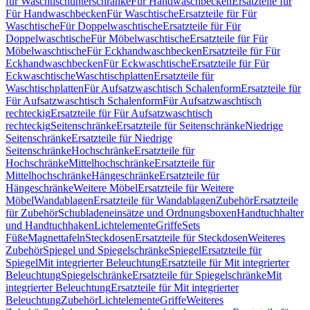
für Waschtischunterschränke
Für Handwaschbecken
Ersatzteile für
Für Handwaschbecken
Für Waschtische
Ersatzteile für Für
Waschtische
Für Doppelwaschtische
Ersatzteile für Für
Doppelwaschtische
Für Möbelwaschtische
Ersatzteile für Für
Möbelwaschtische
Für Eckhandwaschbecken
Ersatzteile für Für
Eckhandwaschbecken
Für Eckwaschtische
Ersatzteile für Für
Eckwaschtische
Waschtischplatten
Ersatzteile für
Waschtischplatten
Für Aufsatzwaschtisch Schalenform
Ersatzteile für
Für Aufsatzwaschtisch Schalenform
Für Aufsatzwaschtisch
rechteckig
Ersatzteile für Für Aufsatzwaschtisch
rechteckig
Seitenschränke
Ersatzteile für Seitenschränke
Niedrige
Seitenschränke
Ersatzteile für Niedrige
Seitenschränke
Hochschränke
Ersatzteile für
Hochschränke
Mittelhochschränke
Ersatzteile für
Mittelhochschränke
Hängeschränke
Ersatzteile für
Hängeschränke
Weitere Möbel
Ersatzteile für Weitere
Möbel
Wandablagen
Ersatzteile für Wandablagen
Zubehör
Ersatzteile
für Zubehör
Schubladeneinsätze und Ordnungsboxen
Handtuchhalter
und Handtuchhaken
Lichtelemente
Griffe
Sets
Füße
Magnettafeln
Steckdosen
Ersatzteile für Steckdosen
Weiteres
Zubehör
Spiegel und Spiegelschränke
Spiegel
Ersatzteile für
Spiegel
Mit integrierter Beleuchtung
Ersatzteile für Mit integrierter
Beleuchtung
Spiegelschränke
Ersatzteile für Spiegelschränke
Mit
integrierter Beleuchtung
Ersatzteile für Mit integrierter
Beleuchtung
Zubehör
Lichtelemente
Griffe
Weiteres