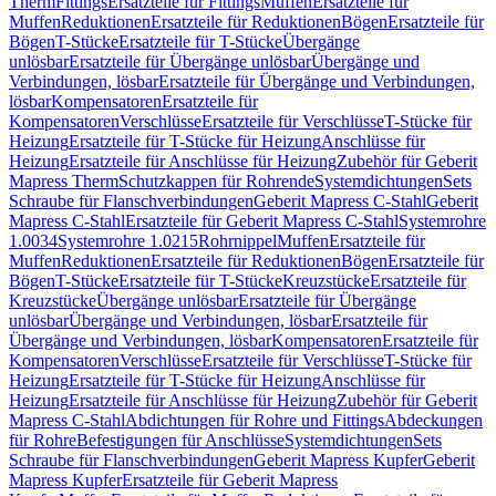
Therm
Fittings
Ersatzteile für Fittings
Muffen
Ersatzteile für
Muffen
Reduktionen
Ersatzteile für Reduktionen
Bögen
Ersatzteile für
Bögen
T-Stücke
Ersatzteile für T-Stücke
Übergänge
unlösbar
Ersatzteile für Übergänge unlösbar
Übergänge und
Verbindungen, lösbar
Ersatzteile für Übergänge und Verbindungen,
lösbar
Kompensatoren
Ersatzteile für
Kompensatoren
Verschlüsse
Ersatzteile für Verschlüsse
T-Stücke für
Heizung
Ersatzteile für T-Stücke für Heizung
Anschlüsse für
Heizung
Ersatzteile für Anschlüsse für Heizung
Zubehör für Geberit
Mapress Therm
Schutzkappen für Rohrende
Systemdichtungen
Sets
Schraube für Flanschverbindungen
Geberit Mapress C-Stahl
Geberit
Mapress C-Stahl
Ersatzteile für Geberit Mapress C-Stahl
Systemrohre
1.0034
Systemrohre 1.0215
Rohrnippel
Muffen
Ersatzteile für
Muffen
Reduktionen
Ersatzteile für Reduktionen
Bögen
Ersatzteile für
Bögen
T-Stücke
Ersatzteile für T-Stücke
Kreuzstücke
Ersatzteile für
Kreuzstücke
Übergänge unlösbar
Ersatzteile für Übergänge
unlösbar
Übergänge und Verbindungen, lösbar
Ersatzteile für
Übergänge und Verbindungen, lösbar
Kompensatoren
Ersatzteile für
Kompensatoren
Verschlüsse
Ersatzteile für Verschlüsse
T-Stücke für
Heizung
Ersatzteile für T-Stücke für Heizung
Anschlüsse für
Heizung
Ersatzteile für Anschlüsse für Heizung
Zubehör für Geberit
Mapress C-Stahl
Abdichtungen für Rohre und Fittings
Abdeckungen
für Rohre
Befestigungen für Anschlüsse
Systemdichtungen
Sets
Schraube für Flanschverbindungen
Geberit Mapress Kupfer
Geberit
Mapress Kupfer
Ersatzteile für Geberit Mapress