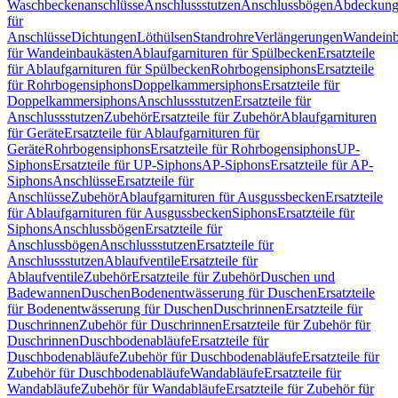
Waschbeckenanschlüsse
Anschlussstutzen
Anschlussbögen
Abdeckung
für
Anschlüsse
Dichtungen
Löthülsen
Standrohre
Verlängerungen
Wandeinb
für Wandeinbaukästen
Ablaufgarnituren für Spülbecken
Ersatzteile
für Ablaufgarnituren für Spülbecken
Rohrbogensiphons
Ersatzteile
für Rohrbogensiphons
Doppelkammersiphons
Ersatzteile für
Doppelkammersiphons
Anschlussstutzen
Ersatzteile für
Anschlussstutzen
Zubehör
Ersatzteile für Zubehör
Ablaufgarnituren
für Geräte
Ersatzteile für Ablaufgarnituren für
Geräte
Rohrbogensiphons
Ersatzteile für Rohrbogensiphons
UP-
Siphons
Ersatzteile für UP-Siphons
AP-Siphons
Ersatzteile für AP-
Siphons
Anschlüsse
Ersatzteile für
Anschlüsse
Zubehör
Ablaufgarnituren für Ausgussbecken
Ersatzteile
für Ablaufgarnituren für Ausgussbecken
Siphons
Ersatzteile für
Siphons
Anschlussbögen
Ersatzteile für
Anschlussbögen
Anschlussstutzen
Ersatzteile für
Anschlussstutzen
Ablaufventile
Ersatzteile für
Ablaufventile
Zubehör
Ersatzteile für Zubehör
Duschen und
Badewannen
Duschen
Bodenentwässerung für Duschen
Ersatzteile
für Bodenentwässerung für Duschen
Duschrinnen
Ersatzteile für
Duschrinnen
Zubehör für Duschrinnen
Ersatzteile für Zubehör für
Duschrinnen
Duschbodenabläufe
Ersatzteile für
Duschbodenabläufe
Zubehör für Duschbodenabläufe
Ersatzteile für
Zubehör für Duschbodenabläufe
Wandabläufe
Ersatzteile für
Wandabläufe
Zubehör für Wandabläufe
Ersatzteile für Zubehör für