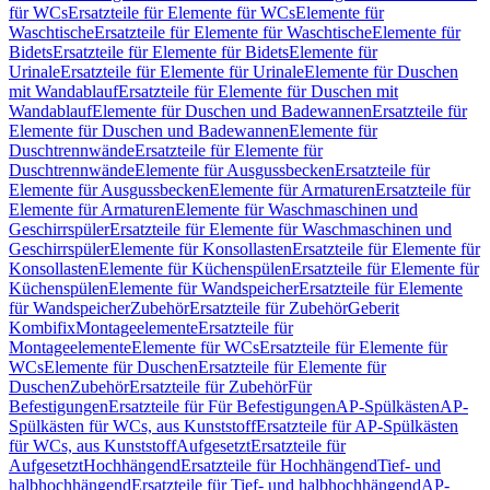
für WCs
Ersatzteile für Elemente für WCs
Elemente für
Waschtische
Ersatzteile für Elemente für Waschtische
Elemente für
Bidets
Ersatzteile für Elemente für Bidets
Elemente für
Urinale
Ersatzteile für Elemente für Urinale
Elemente für Duschen
mit Wandablauf
Ersatzteile für Elemente für Duschen mit
Wandablauf
Elemente für Duschen und Badewannen
Ersatzteile für
Elemente für Duschen und Badewannen
Elemente für
Duschtrennwände
Ersatzteile für Elemente für
Duschtrennwände
Elemente für Ausgussbecken
Ersatzteile für
Elemente für Ausgussbecken
Elemente für Armaturen
Ersatzteile für
Elemente für Armaturen
Elemente für Waschmaschinen und
Geschirrspüler
Ersatzteile für Elemente für Waschmaschinen und
Geschirrspüler
Elemente für Konsollasten
Ersatzteile für Elemente für
Konsollasten
Elemente für Küchenspülen
Ersatzteile für Elemente für
Küchenspülen
Elemente für Wandspeicher
Ersatzteile für Elemente
für Wandspeicher
Zubehör
Ersatzteile für Zubehör
Geberit
Kombifix
Montageelemente
Ersatzteile für
Montageelemente
Elemente für WCs
Ersatzteile für Elemente für
WCs
Elemente für Duschen
Ersatzteile für Elemente für
Duschen
Zubehör
Ersatzteile für Zubehör
Für
Befestigungen
Ersatzteile für Für Befestigungen
AP-Spülkästen
AP-
Spülkästen für WCs, aus Kunststoff
Ersatzteile für AP-Spülkästen
für WCs, aus Kunststoff
Aufgesetzt
Ersatzteile für
Aufgesetzt
Hochhängend
Ersatzteile für Hochhängend
Tief- und
halbhochhängend
Ersatzteile für Tief- und halbhochhängend
AP-