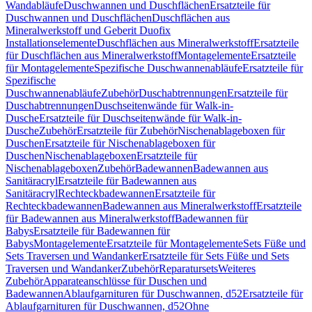
Wandabläufe
Duschwannen und Duschflächen
Ersatzteile für
Duschwannen und Duschflächen
Duschflächen aus
Mineralwerkstoff und Geberit Duofix
Installationselemente
Duschflächen aus Mineralwerkstoff
Ersatzteile
für Duschflächen aus Mineralwerkstoff
Montagelemente
Ersatzteile
für Montagelemente
Spezifische Duschwannenabläufe
Ersatzteile für
Spezifische
Duschwannenabläufe
Zubehör
Duschabtrennungen
Ersatzteile für
Duschabtrennungen
Duschseitenwände für Walk-in-
Dusche
Ersatzteile für Duschseitenwände für Walk-in-
Dusche
Zubehör
Ersatzteile für Zubehör
Nischenablageboxen für
Duschen
Ersatzteile für Nischenablageboxen für
Duschen
Nischenablageboxen
Ersatzteile für
Nischenablageboxen
Zubehör
Badewannen
Badewannen aus
Sanitäracryl
Ersatzteile für Badewannen aus
Sanitäracryl
Rechteckbadewannen
Ersatzteile für
Rechteckbadewannen
Badewannen aus Mineralwerkstoff
Ersatzteile
für Badewannen aus Mineralwerkstoff
Badewannen für
Babys
Ersatzteile für Badewannen für
Babys
Montagelemente
Ersatzteile für Montagelemente
Sets Füße und
Sets Traversen und Wandanker
Ersatzteile für Sets Füße und Sets
Traversen und Wandanker
Zubehör
Reparatursets
Weiteres
Zubehör
Apparateanschlüsse für Duschen und
Badewannen
Ablaufgarnituren für Duschwannen, d52
Ersatzteile für
Ablaufgarnituren für Duschwannen, d52
Ohne