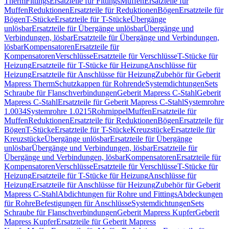
Therm
Fittings
Ersatzteile für Fittings
Muffen
Ersatzteile für
Muffen
Reduktionen
Ersatzteile für Reduktionen
Bögen
Ersatzteile für
Bögen
T-Stücke
Ersatzteile für T-Stücke
Übergänge
unlösbar
Ersatzteile für Übergänge unlösbar
Übergänge und
Verbindungen, lösbar
Ersatzteile für Übergänge und Verbindungen,
lösbar
Kompensatoren
Ersatzteile für
Kompensatoren
Verschlüsse
Ersatzteile für Verschlüsse
T-Stücke für
Heizung
Ersatzteile für T-Stücke für Heizung
Anschlüsse für
Heizung
Ersatzteile für Anschlüsse für Heizung
Zubehör für Geberit
Mapress Therm
Schutzkappen für Rohrende
Systemdichtungen
Sets
Schraube für Flanschverbindungen
Geberit Mapress C-Stahl
Geberit
Mapress C-Stahl
Ersatzteile für Geberit Mapress C-Stahl
Systemrohre
1.0034
Systemrohre 1.0215
Rohrnippel
Muffen
Ersatzteile für
Muffen
Reduktionen
Ersatzteile für Reduktionen
Bögen
Ersatzteile für
Bögen
T-Stücke
Ersatzteile für T-Stücke
Kreuzstücke
Ersatzteile für
Kreuzstücke
Übergänge unlösbar
Ersatzteile für Übergänge
unlösbar
Übergänge und Verbindungen, lösbar
Ersatzteile für
Übergänge und Verbindungen, lösbar
Kompensatoren
Ersatzteile für
Kompensatoren
Verschlüsse
Ersatzteile für Verschlüsse
T-Stücke für
Heizung
Ersatzteile für T-Stücke für Heizung
Anschlüsse für
Heizung
Ersatzteile für Anschlüsse für Heizung
Zubehör für Geberit
Mapress C-Stahl
Abdichtungen für Rohre und Fittings
Abdeckungen
für Rohre
Befestigungen für Anschlüsse
Systemdichtungen
Sets
Schraube für Flanschverbindungen
Geberit Mapress Kupfer
Geberit
Mapress Kupfer
Ersatzteile für Geberit Mapress