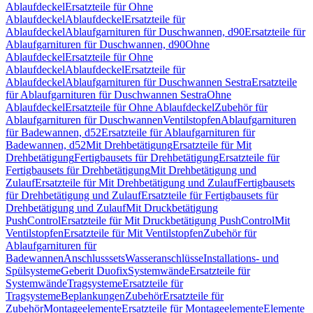
Ablaufdeckel
Ersatzteile für Ohne
Ablaufdeckel
Ablaufdeckel
Ersatzteile für
Ablaufdeckel
Ablaufgarnituren für Duschwannen, d90
Ersatzteile für
Ablaufgarnituren für Duschwannen, d90
Ohne
Ablaufdeckel
Ersatzteile für Ohne
Ablaufdeckel
Ablaufdeckel
Ersatzteile für
Ablaufdeckel
Ablaufgarnituren für Duschwannen Sestra
Ersatzteile
für Ablaufgarnituren für Duschwannen Sestra
Ohne
Ablaufdeckel
Ersatzteile für Ohne Ablaufdeckel
Zubehör für
Ablaufgarnituren für Duschwannen
Ventilstopfen
Ablaufgarnituren
für Badewannen, d52
Ersatzteile für Ablaufgarnituren für
Badewannen, d52
Mit Drehbetätigung
Ersatzteile für Mit
Drehbetätigung
Fertigbausets für Drehbetätigung
Ersatzteile für
Fertigbausets für Drehbetätigung
Mit Drehbetätigung und
Zulauf
Ersatzteile für Mit Drehbetätigung und Zulauf
Fertigbausets
für Drehbetätigung und Zulauf
Ersatzteile für Fertigbausets für
Drehbetätigung und Zulauf
Mit Druckbetätigung
PushControl
Ersatzteile für Mit Druckbetätigung PushControl
Mit
Ventilstopfen
Ersatzteile für Mit Ventilstopfen
Zubehör für
Ablaufgarnituren für
Badewannen
Anschlusssets
Wasseranschlüsse
Installations- und
Spülsysteme
Geberit Duofix
Systemwände
Ersatzteile für
Systemwände
Tragsysteme
Ersatzteile für
Tragsysteme
Beplankungen
Zubehör
Ersatzteile für
Zubehör
Montageelemente
Ersatzteile für Montageelemente
Elemente