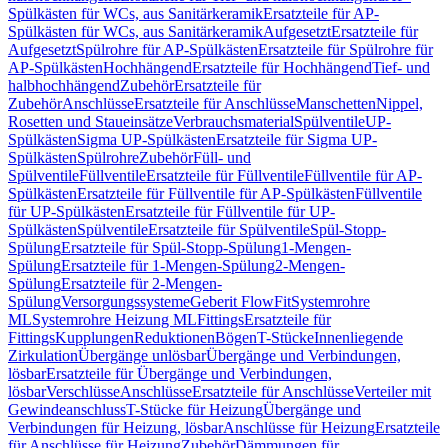
Spülkästen für WCs, aus Sanitärkeramik
Ersatzteile für AP-
Spülkästen für WCs, aus Sanitärkeramik
Aufgesetzt
Ersatzteile für
Aufgesetzt
Spülrohre für AP-Spülkästen
Ersatzteile für Spülrohre für
AP-Spülkästen
Hochhängend
Ersatzteile für Hochhängend
Tief- und
halbhochhängend
Zubehör
Ersatzteile für
Zubehör
Anschlüsse
Ersatzteile für Anschlüsse
Manschetten
Nippel,
Rosetten und Staueinsätze
Verbrauchsmaterial
Spülventile
UP-
Spülkästen
Sigma UP-Spülkästen
Ersatzteile für Sigma UP-
Spülkästen
Spülrohre
Zubehör
Füll- und
Spülventile
Füllventile
Ersatzteile für Füllventile
Füllventile für AP-
Spülkästen
Ersatzteile für Füllventile für AP-Spülkästen
Füllventile
für UP-Spülkästen
Ersatzteile für Füllventile für UP-
Spülkästen
Spülventile
Ersatzteile für Spülventile
Spül-Stopp-
Spülung
Ersatzteile für Spül-Stopp-Spülung
1-Mengen-
Spülung
Ersatzteile für 1-Mengen-Spülung
2-Mengen-
Spülung
Ersatzteile für 2-Mengen-
Spülung
Versorgungssysteme
Geberit FlowFit
Systemrohre
ML
Systemrohre Heizung ML
Fittings
Ersatzteile für
Fittings
Kupplungen
Reduktionen
Bögen
T-Stücke
Innenliegende
Zirkulation
Übergänge unlösbar
Übergänge und Verbindungen,
lösbar
Ersatzteile für Übergänge und Verbindungen,
lösbar
Verschlüsse
Anschlüsse
Ersatzteile für Anschlüsse
Verteiler mit
Gewindeanschluss
T-Stücke für Heizung
Übergänge und
Verbindungen für Heizung, lösbar
Anschlüsse für Heizung
Ersatzteile
für Anschlüsse für Heizung
Zubehör
Dämmungen für