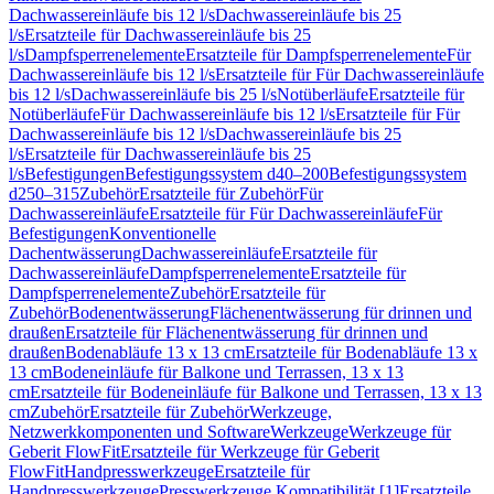
Dachwassereinläufe bis 12 l/s
Dachwassereinläufe bis 25
l/s
Ersatzteile für Dachwassereinläufe bis 25
l/s
Dampfsperrenelemente
Ersatzteile für Dampfsperrenelemente
Für
Dachwassereinläufe bis 12 l/s
Ersatzteile für Für Dachwassereinläufe
bis 12 l/s
Dachwassereinläufe bis 25 l/s
Notüberläufe
Ersatzteile für
Notüberläufe
Für Dachwassereinläufe bis 12 l/s
Ersatzteile für Für
Dachwassereinläufe bis 12 l/s
Dachwassereinläufe bis 25
l/s
Ersatzteile für Dachwassereinläufe bis 25
l/s
Befestigungen
Befestigungssystem d40–200
Befestigungssystem
d250–315
Zubehör
Ersatzteile für Zubehör
Für
Dachwassereinläufe
Ersatzteile für Für Dachwassereinläufe
Für
Befestigungen
Konventionelle
Dachentwässerung
Dachwassereinläufe
Ersatzteile für
Dachwassereinläufe
Dampfsperrenelemente
Ersatzteile für
Dampfsperrenelemente
Zubehör
Ersatzteile für
Zubehör
Bodenentwässerung
Flächenentwässerung für drinnen und
draußen
Ersatzteile für Flächenentwässerung für drinnen und
draußen
Bodenabläufe 13 x 13 cm
Ersatzteile für Bodenabläufe 13 x
13 cm
Bodeneinläufe für Balkone und Terrassen, 13 x 13
cm
Ersatzteile für Bodeneinläufe für Balkone und Terrassen, 13 x 13
cm
Zubehör
Ersatzteile für Zubehör
Werkzeuge,
Netzwerkkomponenten und Software
Werkzeuge
Werkzeuge für
Geberit FlowFit
Ersatzteile für Werkzeuge für Geberit
FlowFit
Handpresswerkzeuge
Ersatzteile für
Handpresswerkzeuge
Presswerkzeuge Kompatibilität [1]
Ersatzteile