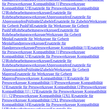
für Presswerkzeuge Kompatibilität [1]
Presswerkzeuge
Kompatibilität [2]
Ersatzteile für Presswerkzeuge Kompatibilität
[2]
Rohrbearbeitungswerkzeuge
Ersatzteile für
Rohrbearbeitungswerkzeuge
Abpressstopfen
Ersatzteile für
Abpressstopfen
Prüfmittel
Zubehör
Ersatzteile für Zubehör
Werkzeuge
für Geberit PushFit
Ersatzteile für Werkzeuge für Geberit
PushFit
Rohrbearbeitungswerkzeuge
Ersatzteile für
Rohrbearbeitungswerkzeuge
Werkzeuge für Geberit
Mepla
Ersatzteile für Werkzeuge für Geberit
Mepla
Handpresswerkzeuge
Ersatzteile für
Handpresswerkzeuge
Presswerkzeuge Kompatibilität [1]
Ersatzteile
für Presswerkzeuge Kompatibilität [1]
Presswerkzeuge
Kompatibilität [2]
Ersatzteile für Presswerkzeuge Kompatibilität
[2]
Rohrbearbeitungswerkzeuge
Ersatzteile für
Rohrbearbeitungswerkzeuge
Abpressstopfen
Ersatzteile für
Abpressstopfen
Prüfmittel
Zubehör
Werkzeuge für Geberit
Mapress
Ersatzteile für Werkzeuge für Geberit
Mapress
Presswerkzeuge Kompatibilität [1]
Ersatzteile für
Presswerkzeuge Kompatibilität [1]
Presswerkzeuge Kompatibilität
[2]
Ersatzteile für Presswerkzeuge Kompatibilität [2]
Presswerkzeuge
Kompatibilität [1] / [2]
Ersatzteile für Presswerkzeuge Kompatibilität
[1] / [2]
Presswerkzeuge Kompatibilität [2XL]
Ersatzteile für
Presswerkzeuge Kompatibilität [2XL]
Presswerkzeuge
Kompatibilität [4]
Ersatzteile für Presswerkzeuge Kompatibilität
[4]
Rohrbearbeitungswerkzeuge
Ersatzteile für