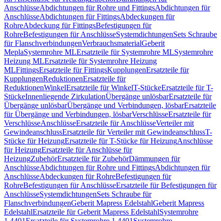
Anschlüsse
Abdichtungen für Rohre und Fittings
Abdichtungen für
Anschlüsse
Abdichtungen für Fittings
Abdeckungen für
Rohre
Abdeckung für Fittings
Befestigungen für
Rohre
Befestigungen für Anschlüsse
Systemdichtungen
Sets Schraube
für Flanschverbindungen
Verbrauchsmaterial
Geberit
Mepla
Systemrohre ML
Ersatzteile für Systemrohre ML
Systemrohre
Heizung ML
Ersatzteile für Systemrohre Heizung
ML
Fittings
Ersatzteile für Fittings
Kupplungen
Ersatzteile für
Kupplungen
Reduktionen
Ersatzteile für
Reduktionen
Winkel
Ersatzteile für Winkel
T-Stücke
Ersatzteile für T-
Stücke
Innenliegende Zirkulation
Übergänge unlösbar
Ersatzteile für
Übergänge unlösbar
Übergänge und Verbindungen, lösbar
Ersatzteile
für Übergänge und Verbindungen, lösbar
Verschlüsse
Ersatzteile für
Verschlüsse
Anschlüsse
Ersatzteile für Anschlüsse
Verteiler mit
Gewindeanschluss
Ersatzteile für Verteiler mit Gewindeanschluss
T-
Stücke für Heizung
Ersatzteile für T-Stücke für Heizung
Anschlüsse
für Heizung
Ersatzteile für Anschlüsse für
Heizung
Zubehör
Ersatzteile für Zubehör
Dämmungen für
Anschlüsse
Abdichtungen für Rohre und Fittings
Abdichtungen für
Anschlüsse
Abdeckungen für Rohre
Befestigungen für
Rohre
Befestigungen für Anschlüsse
Ersatzteile für Befestigungen für
Anschlüsse
Systemdichtungen
Sets Schraube für
Flanschverbindungen
Geberit Mapress Edelstahl
Geberit Mapress
Edelstahl
Ersatzteile für Geberit Mapress Edelstahl
Systemrohre
1.4401
Ersatzteile für Systemrohre 1.4401
Systemrohre