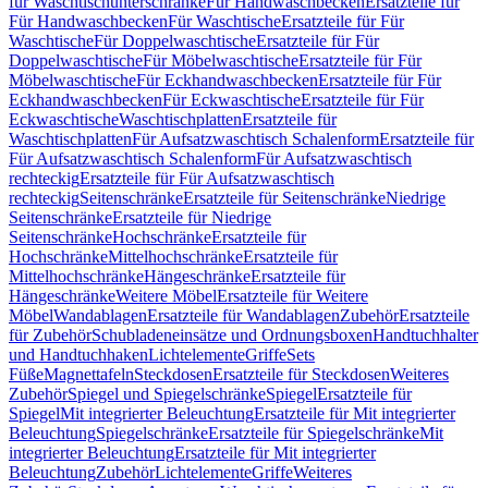
für Waschtischunterschränke
Für Handwaschbecken
Ersatzteile für
Für Handwaschbecken
Für Waschtische
Ersatzteile für Für
Waschtische
Für Doppelwaschtische
Ersatzteile für Für
Doppelwaschtische
Für Möbelwaschtische
Ersatzteile für Für
Möbelwaschtische
Für Eckhandwaschbecken
Ersatzteile für Für
Eckhandwaschbecken
Für Eckwaschtische
Ersatzteile für Für
Eckwaschtische
Waschtischplatten
Ersatzteile für
Waschtischplatten
Für Aufsatzwaschtisch Schalenform
Ersatzteile für
Für Aufsatzwaschtisch Schalenform
Für Aufsatzwaschtisch
rechteckig
Ersatzteile für Für Aufsatzwaschtisch
rechteckig
Seitenschränke
Ersatzteile für Seitenschränke
Niedrige
Seitenschränke
Ersatzteile für Niedrige
Seitenschränke
Hochschränke
Ersatzteile für
Hochschränke
Mittelhochschränke
Ersatzteile für
Mittelhochschränke
Hängeschränke
Ersatzteile für
Hängeschränke
Weitere Möbel
Ersatzteile für Weitere
Möbel
Wandablagen
Ersatzteile für Wandablagen
Zubehör
Ersatzteile
für Zubehör
Schubladeneinsätze und Ordnungsboxen
Handtuchhalter
und Handtuchhaken
Lichtelemente
Griffe
Sets
Füße
Magnettafeln
Steckdosen
Ersatzteile für Steckdosen
Weiteres
Zubehör
Spiegel und Spiegelschränke
Spiegel
Ersatzteile für
Spiegel
Mit integrierter Beleuchtung
Ersatzteile für Mit integrierter
Beleuchtung
Spiegelschränke
Ersatzteile für Spiegelschränke
Mit
integrierter Beleuchtung
Ersatzteile für Mit integrierter
Beleuchtung
Zubehör
Lichtelemente
Griffe
Weiteres