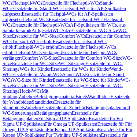
WCs
Flachspül-WCs
Ersatzteile für Flachspül-WCs
Stand-
WCs
Ersatzteile für Stand-WCs
Tiefspül-WCs für AP-Spülkasten
aufgesetzt
Ersatzteile für Tiefspül-WCs für AP-Spülkasten
aufgesetzt
Tiefspül-WCs
Ersatzteile für Tiefspül-WCs
Flachspül-
WCs
Ersatzteile für Flachspül-WCs
AP-Spülkästen für WCs, aus
Sanitärkeramik
Aufgesetzt
WC-Sitze
Ersatzteile für WC-Sitze
WC-
Sitze
Ersatzteile für WC-Sitze
Comfort WCs
Ersatzteile für Comfort
WCs
Tiefspül-WCs erhöht
Ersatzteile für Tiefspül-WCs
erhöht
Flachspül-WCs erhöht
Ersatzteile für Flachspül-WCs
erhöht
Tiefspül-WCs verlängert
Ersatzteile für Tiefspül-WCs
verlängert
Comfort WC-Sitze
Ersatzteile für Comfort WC-Sitze
WC-
Sitze
Ersatzteile für WC-Sitze
WC-Sitzringe
Ersatzteile für WC-
Sitzringe
WCs für Kinder
Ersatzteile für WCs für Kinder
Wand-
WCs
Ersatzteile für Wand-WCs
Stand-WCs
Ersatzteile für Stand-
WCs
WC-Sitze für Kinder
Ersatzteile für WC-Sitze für Kinder
WC-
Sitze
Ersatzteile für WC-Sitze
WC-Sitzringe
Ersatzteile für WC-
Sitzringe
Hock-WCs
Mit
Spülung
Zubehör
Befestigungsmaterial
Bidets
Wandbidets
Ersatzteile
für Wandbidets
Standbidets
Ersatzteile für
Standbidets
Zubehör
Ersatzteile für Zubehör
Betätigungsplatten und
WC-Steuerungen
Betätigungsplatten
Ersatzteile für
Betätigungsplatten
Für Sigma UP-Spülkästen
Ersatzteile für Für
Sigma UP-Spülkästen
Für Omega UP-Spülkästen
Ersatzteile für Für
Omega UP-Spülkästen
Für Kappa UP-Spülkästen
Ersatzteile für Für
Kappa UP-Spülkästen
Für Twinline UP-Spülkästen
Ersatzteile für