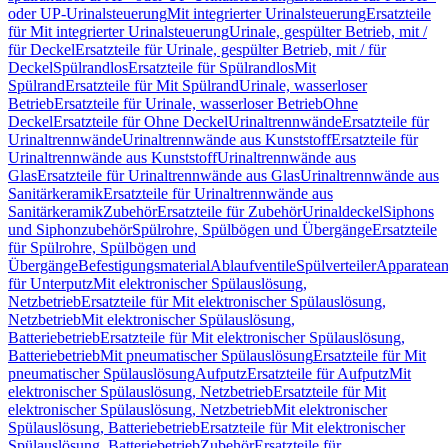
oder UP-Urinalsteuerung
Mit integrierter Urinalsteuerung
Ersatzteile
für Mit integrierter Urinalsteuerung
Urinale, gespülter Betrieb, mit /
für Deckel
Ersatzteile für Urinale, gespülter Betrieb, mit / für
Deckel
Spülrandlos
Ersatzteile für Spülrandlos
Mit
Spülrand
Ersatzteile für Mit Spülrand
Urinale, wasserloser
Betrieb
Ersatzteile für Urinale, wasserloser Betrieb
Ohne
Deckel
Ersatzteile für Ohne Deckel
Urinaltrennwände
Ersatzteile für
Urinaltrennwände
Urinaltrennwände aus Kunststoff
Ersatzteile für
Urinaltrennwände aus Kunststoff
Urinaltrennwände aus
Glas
Ersatzteile für Urinaltrennwände aus Glas
Urinaltrennwände aus
Sanitärkeramik
Ersatzteile für Urinaltrennwände aus
Sanitärkeramik
Zubehör
Ersatzteile für Zubehör
Urinaldeckel
Siphons
und Siphonzubehör
Spülrohre, Spülbögen und Übergänge
Ersatzteile
für Spülrohre, Spülbögen und
Übergänge
Befestigungsmaterial
Ablaufventile
Spülverteiler
Apparatean
für Unterputz
Mit elektronischer Spülauslösung,
Netzbetrieb
Ersatzteile für Mit elektronischer Spülauslösung,
Netzbetrieb
Mit elektronischer Spülauslösung,
Batteriebetrieb
Ersatzteile für Mit elektronischer Spülauslösung,
Batteriebetrieb
Mit pneumatischer Spülauslösung
Ersatzteile für Mit
pneumatischer Spülauslösung
Aufputz
Ersatzteile für Aufputz
Mit
elektronischer Spülauslösung, Netzbetrieb
Ersatzteile für Mit
elektronischer Spülauslösung, Netzbetrieb
Mit elektronischer
Spülauslösung, Batteriebetrieb
Ersatzteile für Mit elektronischer
Spülauslösung, Batteriebetrieb
Zubehör
Ersatzteile für