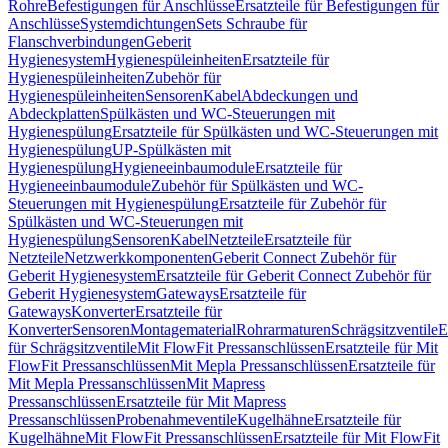
Rohre
Befestigungen für Anschlüsse
Ersatzteile für Befestigungen für
Anschlüsse
Systemdichtungen
Sets Schraube für
Flanschverbindungen
Geberit
Hygienesystem
Hygienespüleinheiten
Ersatzteile für
Hygienespüleinheiten
Zubehör für
Hygienespüleinheiten
Sensoren
Kabel
Abdeckungen und
Abdeckplatten
Spülkästen und WC-Steuerungen mit
Hygienespülung
Ersatzteile für Spülkästen und WC-Steuerungen mit
Hygienespülung
UP-Spülkästen mit
Hygienespülung
Hygieneeinbaumodule
Ersatzteile für
Hygieneeinbaumodule
Zubehör für Spülkästen und WC-
Steuerungen mit Hygienespülung
Ersatzteile für Zubehör für
Spülkästen und WC-Steuerungen mit
Hygienespülung
Sensoren
Kabel
Netzteile
Ersatzteile für
Netzteile
Netzwerkkomponenten
Geberit Connect Zubehör für
Geberit Hygienesystem
Ersatzteile für Geberit Connect Zubehör für
Geberit Hygienesystem
Gateways
Ersatzteile für
Gateways
Konverter
Ersatzteile für
Konverter
Sensoren
Montagematerial
Rohrarmaturen
Schrägsitzventile
E
für Schrägsitzventile
Mit FlowFit Pressanschlüssen
Ersatzteile für Mit
FlowFit Pressanschlüssen
Mit Mepla Pressanschlüssen
Ersatzteile für
Mit Mepla Pressanschlüssen
Mit Mapress
Pressanschlüssen
Ersatzteile für Mit Mapress
Pressanschlüssen
Probenahmeventile
Kugelhähne
Ersatzteile für
Kugelhähne
Mit FlowFit Pressanschlüssen
Ersatzteile für Mit FlowFit