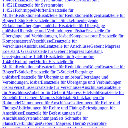
1.4521
Ersatzteile für Systemrohre
1.4521
Rohrnippel
Muffen
Ersatzteile für
Muffen
Reduktionen
Ersatzteile für Reduktionen
Bögen
Ersatzteile für
Bögen
T-Stücke
Ersatzteile für T-Stücke
Innenliegende
Zirkulation
Übergänge unlösbar
Ersatzteile für Übergänge
unlösbar
Übergänge und Verbindungen, lösbar
Ersatzteile für
Übergänge und Verbindungen, lösbar
Kompensatoren
Ersatzteile für
Kompensatoren
Verschlüsse
Ersatzteile für
Verschlüsse
Anschlüsse
Ersatzteile für Anschlüsse
Geberit Mapress
Edelstahl, Gas
Ersatzteile für Geberit Mapress Edelstahl,
Gas
Systemrohre 1.4401
Ersatzteile für Systemrohre
1.4401
Rohrnippel
Muffen
Ersatzteile für
Muffen
Reduktionen
Ersatzteile für Reduktionen
Bögen
Ersatzteile für
Bögen
T-Stücke
Ersatzteile für T-Stücke
Übergänge
unlösbar
Ersatzteile für Übergänge unlösbar
Übergänge und
Verbindungen, lösbar
Ersatzteile für Übergänge und Verbindungen,
lösbar
Verschlüsse
Ersatzteile für Verschlüsse
Anschlüsse
Ersatzteile
für Anschlüsse
Zubehör für Geberit Mapress Edelstahl
Ersatzteile für
Zubehör für Geberit Mapress Edelstahl
Schutzkappen für
Rohrende
Dämmungen für Anschlüsse
Isolierungen für Rohre und
Fittings
Abdichtungen für Rohre und Fittings
Befestigungen für
Anschlüsse
Ersatzteile für Befestigungen für
Anschlüsse
Systemdichtungen
Sets Schraube für
Flanschverbindungen
Geberit Mapress Therm
Systemrohre