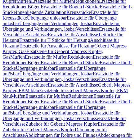
Kupfer
Muffen
Ersatzteile für Muffen
Reduktionen
Ersatzteile für
Reduktionen
Bögen
Ersatzteile für Bögen
T-Stücke
Ersatzteile für T-
Stücke
Innenliegende Zirkulation
Kreuzstücke
Ersatzteile für
Kreuzstücke
Übergänge unlösbar
Ersatzteile für Übergänge
unlösbar
Übergänge und Verbindungen, lösbar
Ersatzteile für
Übergänge und Verbindungen, lösbar
Verschlüsse
Ersatzteile für
Verschlüsse
Anschlüsse
Ersatzteile für Anschlüsse
T-Stücke für
Heizung
Ersatzteile für T-Stücke für Heizung
Anschlüsse für
Heizung
Ersatzteile für Anschlüsse für Heizung
Geberit Mapress
Kupfer, Gas
Ersatzteile für Geberit Mapress Kupfer,
Gas
Muffen
Ersatzteile für Muffen
Reduktionen
Ersatzteile für
Reduktionen
Bögen
Ersatzteile für Bögen
T-Stücke
Ersatzteile für T-
Stücke
Übergänge unlösbar
Ersatzteile für Übergänge
unlösbar
Übergänge und Verbindungen, lösbar
Ersatzteile für
Übergänge und Verbindungen, lösbar
Verschlüsse
Ersatzteile für
Verschlüsse
Anschlüsse
Ersatzteile für Anschlüsse
Geberit Mapress
Kupfer, FKM blau
Ersatzteile für Geberit Mapress Kupfer, FKM
blau
Muffen
Ersatzteile für Muffen
Reduktionen
Ersatzteile für
Reduktionen
Bögen
Ersatzteile für Bögen
T-Stücke
Ersatzteile für T-
Stücke
Übergänge unlösbar
Ersatzteile für Übergänge
unlösbar
Übergänge und Verbindungen, lösbar
Ersatzteile für
Übergänge und Verbindungen, lösbar
Verschlüsse
Ersatzteile für
Verschlüsse
Zubehör für Geberit Mapress Kupfer
Ersatzteile für
Zubehör für Geberit Mapress Kupfer
Dämmungen für
Anschlüsse
Abdichtungen für Rohre und Fittings
Abdeckungen für