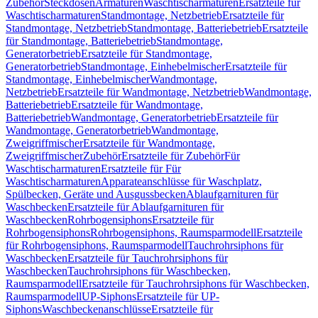
Zubehör
Steckdosen
Armaturen
Waschtischarmaturen
Ersatzteile für
Waschtischarmaturen
Standmontage, Netzbetrieb
Ersatzteile für
Standmontage, Netzbetrieb
Standmontage, Batteriebetrieb
Ersatzteile
für Standmontage, Batteriebetrieb
Standmontage,
Generatorbetrieb
Ersatzteile für Standmontage,
Generatorbetrieb
Standmontage, Einhebelmischer
Ersatzteile für
Standmontage, Einhebelmischer
Wandmontage,
Netzbetrieb
Ersatzteile für Wandmontage, Netzbetrieb
Wandmontage,
Batteriebetrieb
Ersatzteile für Wandmontage,
Batteriebetrieb
Wandmontage, Generatorbetrieb
Ersatzteile für
Wandmontage, Generatorbetrieb
Wandmontage,
Zweigriffmischer
Ersatzteile für Wandmontage,
Zweigriffmischer
Zubehör
Ersatzteile für Zubehör
Für
Waschtischarmaturen
Ersatzteile für Für
Waschtischarmaturen
Apparateanschlüsse für Waschplatz,
Spülbecken, Geräte und Ausgussbecken
Ablaufgarnituren für
Waschbecken
Ersatzteile für Ablaufgarnituren für
Waschbecken
Rohrbogensiphons
Ersatzteile für
Rohrbogensiphons
Rohrbogensiphons, Raumsparmodell
Ersatzteile
für Rohrbogensiphons, Raumsparmodell
Tauchrohrsiphons für
Waschbecken
Ersatzteile für Tauchrohrsiphons für
Waschbecken
Tauchrohrsiphons für Waschbecken,
Raumsparmodell
Ersatzteile für Tauchrohrsiphons für Waschbecken,
Raumsparmodell
UP-Siphons
Ersatzteile für UP-
Siphons
Waschbeckenanschlüsse
Ersatzteile für