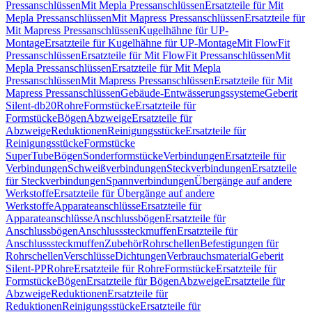
Pressanschlüssen
Mit Mepla Pressanschlüssen
Ersatzteile für Mit
Mepla Pressanschlüssen
Mit Mapress Pressanschlüssen
Ersatzteile für
Mit Mapress Pressanschlüssen
Kugelhähne für UP-
Montage
Ersatzteile für Kugelhähne für UP-Montage
Mit FlowFit
Pressanschlüssen
Ersatzteile für Mit FlowFit Pressanschlüssen
Mit
Mepla Pressanschlüssen
Ersatzteile für Mit Mepla
Pressanschlüssen
Mit Mapress Pressanschlüssen
Ersatzteile für Mit
Mapress Pressanschlüssen
Gebäude-Entwässerungssysteme
Geberit
Silent-db20
Rohre
Formstücke
Ersatzteile für
Formstücke
Bögen
Abzweige
Ersatzteile für
Abzweige
Reduktionen
Reinigungsstücke
Ersatzteile für
Reinigungsstücke
Formstücke
SuperTube
Bögen
Sonderformstücke
Verbindungen
Ersatzteile für
Verbindungen
Schweißverbindungen
Steckverbindungen
Ersatzteile
für Steckverbindungen
Spannverbindungen
Übergänge auf andere
Werkstoffe
Ersatzteile für Übergänge auf andere
Werkstoffe
Apparateanschlüsse
Ersatzteile für
Apparateanschlüsse
Anschlussbögen
Ersatzteile für
Anschlussbögen
Anschlusssteckmuffen
Ersatzteile für
Anschlusssteckmuffen
Zubehör
Rohrschellen
Befestigungen für
Rohrschellen
Verschlüsse
Dichtungen
Verbrauchsmaterial
Geberit
Silent-PP
Rohre
Ersatzteile für Rohre
Formstücke
Ersatzteile für
Formstücke
Bögen
Ersatzteile für Bögen
Abzweige
Ersatzteile für
Abzweige
Reduktionen
Ersatzteile für
Reduktionen
Reinigungsstücke
Ersatzteile für