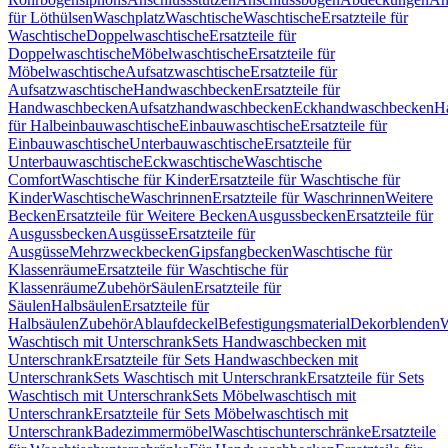
für Löthülsen
Waschplatz
Waschtische
Waschtische
Ersatzteile für
Waschtische
Doppelwaschtische
Ersatzteile für
Doppelwaschtische
Möbelwaschtische
Ersatzteile für
Möbelwaschtische
Aufsatzwaschtische
Ersatzteile für
Aufsatzwaschtische
Handwaschbecken
Ersatzteile für
Handwaschbecken
Aufsatzhandwaschbecken
Eckhandwaschbecken
H
für Halbeinbauwaschtische
Einbauwaschtische
Ersatzteile für
Einbauwaschtische
Unterbauwaschtische
Ersatzteile für
Unterbauwaschtische
Eckwaschtische
Waschtische
Comfort
Waschtische für Kinder
Ersatzteile für Waschtische für
Kinder
Waschtische
Waschrinnen
Ersatzteile für Waschrinnen
Weitere
Becken
Ersatzteile für Weitere Becken
Ausgussbecken
Ersatzteile für
Ausgussbecken
Ausgüsse
Ersatzteile für
Ausgüsse
Mehrzweckbecken
Gipsfangbecken
Waschtische für
Klassenräume
Ersatzteile für Waschtische für
Klassenräume
Zubehör
Säulen
Ersatzteile für
Säulen
Halbsäulen
Ersatzteile für
Halbsäulen
Zubehör
Ablaufdeckel
Befestigungsmaterial
Dekorblenden
W
Waschtisch mit Unterschrank
Sets Handwaschbecken mit
Unterschrank
Ersatzteile für Sets Handwaschbecken mit
Unterschrank
Sets Waschtisch mit Unterschrank
Ersatzteile für Sets
Waschtisch mit Unterschrank
Sets Möbelwaschtisch mit
Unterschrank
Ersatzteile für Sets Möbelwaschtisch mit
Unterschrank
Badezimmermöbel
Waschtischunterschränke
Ersatzteile