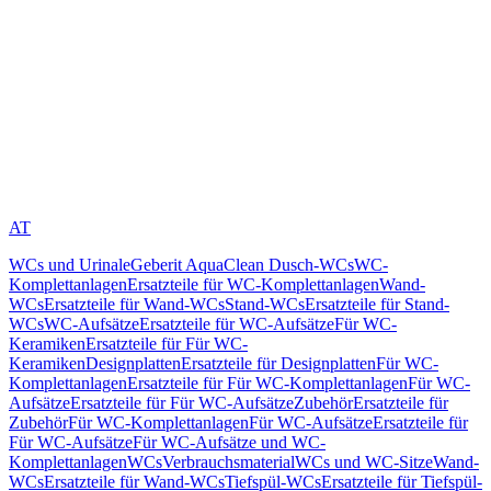
AT
WCs und Urinale
Geberit AquaClean Dusch-WCs
WC-
Komplettanlagen
Ersatzteile für WC-Komplettanlagen
Wand-
WCs
Ersatzteile für Wand-WCs
Stand-WCs
Ersatzteile für Stand-
WCs
WC-Aufsätze
Ersatzteile für WC-Aufsätze
Für WC-
Keramiken
Ersatzteile für Für WC-
Keramiken
Designplatten
Ersatzteile für Designplatten
Für WC-
Komplettanlagen
Ersatzteile für Für WC-Komplettanlagen
Für WC-
Aufsätze
Ersatzteile für Für WC-Aufsätze
Zubehör
Ersatzteile für
Zubehör
Für WC-Komplettanlagen
Für WC-Aufsätze
Ersatzteile für
Für WC-Aufsätze
Für WC-Aufsätze und WC-
Komplettanlagen
WCs
Verbrauchsmaterial
WCs und WC-Sitze
Wand-
WCs
Ersatzteile für Wand-WCs
Tiefspül-WCs
Ersatzteile für Tiefspül-