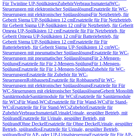
Für Twinline UP-Spülkästen
Zubehör
Verbrauchsmaterial
WC-
Steuerungen mit elektronischer Spülauslösung
Ersatzteile für WC-
Steuerungen mit elektronischer Spülauslösung
Für Netzbetrieb, für
Geberit Sigma UP-Spülkästen 12 cm
Ersatzteile für Für Netzbetrieb,
für Geberit Sigma UP-Spülkästen 12 cm
Für Netzbetrieb, für Geberit
Omega UP-Spülkästen 12 cm
Ersatzteile für Für Netzbetrieb, für
Geberit Omega UP-Spülkästen 12 cm
Für Batteriebetrieb, für
Geberit Sigma UP-Spülkästen 12 cm
Ersatzteile für Für
Batteriebetrieb, für Geberit Sigma UP-Spülkästen 12 cm
WC-
Steuerungen mit pneumatischer Spülauslösung
Ersatzteile für WC-
Steuerungen mit pneumatischer Spülauslösung
Für 2-Mengen-
Spülung
Ersatzteile für Für 2-Mengen-Spülung
Für 1-Mengen-
Spülung
Ersatzteile für Für 1-Mengen-Spülung
Zubehör für WC-
Steuerungen
Ersatzteile für Zubehör für WC-
Steuerungen
Rohbausets
Ersatzteile für Rohbausets
Für WC-
Steuerungen mit elektronischer Spülauslösung
Ersatzteile für Für
WC-Steuerungen mit elektronischer Spülauslösung
Geberit Monolith
Sanitärmodule
Sanitärmodule für WCs
Ersatzteile für Sanitärmodule
für WCs
Für Wand-WCs
Ersatzteile für Für Wand-WCs
Für Stand-
WCs
Ersatzteile für Für Stand-WCs
Zubehör
Ersatzteile für
Zubehör
Verbrauchsmaterial
Urinale
Urinale, gespülter Betrieb, mit
Spülrand
Ersatzteile für Urinale, gespülter Betrieb, mit
Spülrand
Ohne Deckel
Ersatzteile für Ohne Deckel
Urinale, gespülter
Betrieb, spülrandlos
Ersatzteile für Urinale, gespülter Betrieb,
spülrandlos
Für AP- oder UP-Urinalsteuerung
Ersatzteile für Für AP-