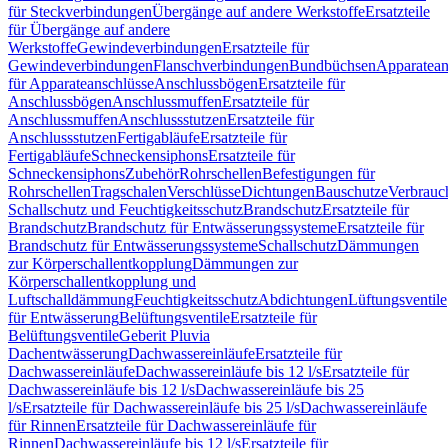
für Steckverbindungen
Übergänge auf andere Werkstoffe
Ersatzteile
für Übergänge auf andere
Werkstoffe
Gewindeverbindungen
Ersatzteile für
Gewindeverbindungen
Flanschverbindungen
Bundbüchsen
Apparatean
für Apparateanschlüsse
Anschlussbögen
Ersatzteile für
Anschlussbögen
Anschlussmuffen
Ersatzteile für
Anschlussmuffen
Anschlussstutzen
Ersatzteile für
Anschlussstutzen
Fertigabläufe
Ersatzteile für
Fertigabläufe
Schneckensiphons
Ersatzteile für
Schneckensiphons
Zubehör
Rohrschellen
Befestigungen für
Rohrschellen
Tragschalen
Verschlüsse
Dichtungen
Bauschutze
Verbrauc
Schallschutz und Feuchtigkeitsschutz
Brandschutz
Ersatzteile für
Brandschutz
Brandschutz für Entwässerungssysteme
Ersatzteile für
Brandschutz für Entwässerungssysteme
Schallschutz
Dämmungen
zur Körperschallentkopplung
Dämmungen zur
Körperschallentkopplung und
Luftschalldämmung
Feuchtigkeitsschutz
Abdichtungen
Lüftungsventile
für Entwässerung
Belüftungsventile
Ersatzteile für
Belüftungsventile
Geberit Pluvia
Dachentwässerung
Dachwassereinläufe
Ersatzteile für
Dachwassereinläufe
Dachwassereinläufe bis 12 l/s
Ersatzteile für
Dachwassereinläufe bis 12 l/s
Dachwassereinläufe bis 25
l/s
Ersatzteile für Dachwassereinläufe bis 25 l/s
Dachwassereinläufe
für Rinnen
Ersatzteile für Dachwassereinläufe für
Rinnen
Dachwassereinläufe bis 12 l/s
Ersatzteile für