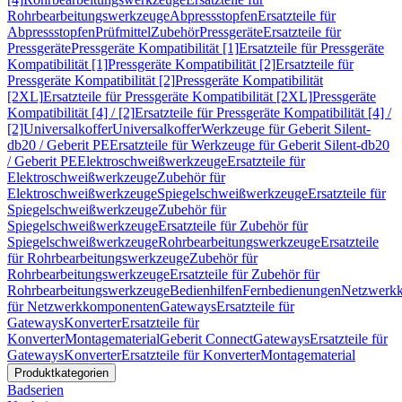
Rohrbearbeitungswerkzeuge
Abpressstopfen
Ersatzteile für
Abpressstopfen
Prüfmittel
Zubehör
Pressgeräte
Ersatzteile für
Pressgeräte
Pressgeräte Kompatibilität [1]
Ersatzteile für Pressgeräte
Kompatibilität [1]
Pressgeräte Kompatibilität [2]
Ersatzteile für
Pressgeräte Kompatibilität [2]
Pressgeräte Kompatibilität
[2XL]
Ersatzteile für Pressgeräte Kompatibilität [2XL]
Pressgeräte
Kompatibilität [4] / [2]
Ersatzteile für Pressgeräte Kompatibilität [4] /
[2]
Universalkoffer
Universalkoffer
Werkzeuge für Geberit Silent-
db20 / Geberit PE
Ersatzteile für Werkzeuge für Geberit Silent-db20
/ Geberit PE
Elektroschweißwerkzeuge
Ersatzteile für
Elektroschweißwerkzeuge
Zubehör für
Elektroschweißwerkzeuge
Spiegelschweißwerkzeuge
Ersatzteile für
Spiegelschweißwerkzeuge
Zubehör für
Spiegelschweißwerkzeuge
Ersatzteile für Zubehör für
Spiegelschweißwerkzeuge
Rohrbearbeitungswerkzeuge
Ersatzteile
für Rohrbearbeitungswerkzeuge
Zubehör für
Rohrbearbeitungswerkzeuge
Ersatzteile für Zubehör für
Rohrbearbeitungswerkzeuge
Bedienhilfen
Fernbedienungen
Netzwerk
für Netzwerkkomponenten
Gateways
Ersatzteile für
Gateways
Konverter
Ersatzteile für
Konverter
Montagematerial
Geberit Connect
Gateways
Ersatzteile für
Gateways
Konverter
Ersatzteile für Konverter
Montagematerial
Produktkategorien
Badserien