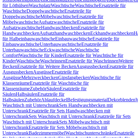
für Löthülsen
Waschplatz
Waschtische
Waschtische
Ersatzteile für
Waschtische
Doppelwaschtische
Ersatzteile für
Doppelwaschtische
Möbelwaschtische
Ersatzteile für
Möbelwaschtische
Aufsatzwaschtische
Ersatzteile für
Aufsatzwaschtische
Handwaschbecken
Ersatzteile für
Handwaschbecken
Aufsatzhandwaschbecken
Eckhandwaschbecken
H
für Halbeinbauwaschtische
Einbauwaschtische
Ersatzteile für
Einbauwaschtische
Unterbauwaschtische
Ersatzteile für
Unterbauwaschtische
Eckwaschtische
Waschtische
Comfort
Waschtische für Kinder
Ersatzteile für Waschtische für
Kinder
Waschtische
Waschrinnen
Ersatzteile für Waschrinnen
Weitere
Becken
Ersatzteile für Weitere Becken
Ausgussbecken
Ersatzteile für
Ausgussbecken
Ausgüsse
Ersatzteile für
Ausgüsse
Mehrzweckbecken
Gipsfangbecken
Waschtische für
Klassenräume
Ersatzteile für Waschtische für
Klassenräume
Zubehör
Säulen
Ersatzteile für
Säulen
Halbsäulen
Ersatzteile für
Halbsäulen
Zubehör
Ablaufdeckel
Befestigungsmaterial
Dekorblenden
W
Waschtisch mit Unterschrank
Sets Handwaschbecken mit
Unterschrank
Ersatzteile für Sets Handwaschbecken mit
Unterschrank
Sets Waschtisch mit Unterschrank
Ersatzteile für Sets
Waschtisch mit Unterschrank
Sets Möbelwaschtisch mit
Unterschrank
Ersatzteile für Sets Möbelwaschtisch mit
Unterschrank
Badezimmermöbel
Waschtischunterschränke
Ersatzteile