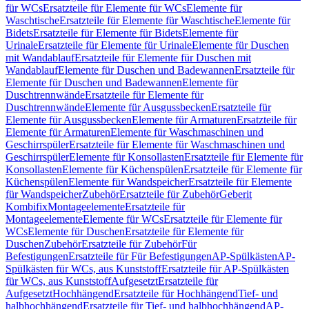
für WCs
Ersatzteile für Elemente für WCs
Elemente für
Waschtische
Ersatzteile für Elemente für Waschtische
Elemente für
Bidets
Ersatzteile für Elemente für Bidets
Elemente für
Urinale
Ersatzteile für Elemente für Urinale
Elemente für Duschen
mit Wandablauf
Ersatzteile für Elemente für Duschen mit
Wandablauf
Elemente für Duschen und Badewannen
Ersatzteile für
Elemente für Duschen und Badewannen
Elemente für
Duschtrennwände
Ersatzteile für Elemente für
Duschtrennwände
Elemente für Ausgussbecken
Ersatzteile für
Elemente für Ausgussbecken
Elemente für Armaturen
Ersatzteile für
Elemente für Armaturen
Elemente für Waschmaschinen und
Geschirrspüler
Ersatzteile für Elemente für Waschmaschinen und
Geschirrspüler
Elemente für Konsollasten
Ersatzteile für Elemente für
Konsollasten
Elemente für Küchenspülen
Ersatzteile für Elemente für
Küchenspülen
Elemente für Wandspeicher
Ersatzteile für Elemente
für Wandspeicher
Zubehör
Ersatzteile für Zubehör
Geberit
Kombifix
Montageelemente
Ersatzteile für
Montageelemente
Elemente für WCs
Ersatzteile für Elemente für
WCs
Elemente für Duschen
Ersatzteile für Elemente für
Duschen
Zubehör
Ersatzteile für Zubehör
Für
Befestigungen
Ersatzteile für Für Befestigungen
AP-Spülkästen
AP-
Spülkästen für WCs, aus Kunststoff
Ersatzteile für AP-Spülkästen
für WCs, aus Kunststoff
Aufgesetzt
Ersatzteile für
Aufgesetzt
Hochhängend
Ersatzteile für Hochhängend
Tief- und
halbhochhängend
Ersatzteile für Tief- und halbhochhängend
AP-