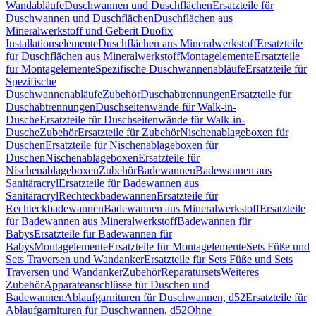
Wandabläufe
Duschwannen und Duschflächen
Ersatzteile für
Duschwannen und Duschflächen
Duschflächen aus
Mineralwerkstoff und Geberit Duofix
Installationselemente
Duschflächen aus Mineralwerkstoff
Ersatzteile
für Duschflächen aus Mineralwerkstoff
Montagelemente
Ersatzteile
für Montagelemente
Spezifische Duschwannenabläufe
Ersatzteile für
Spezifische
Duschwannenabläufe
Zubehör
Duschabtrennungen
Ersatzteile für
Duschabtrennungen
Duschseitenwände für Walk-in-
Dusche
Ersatzteile für Duschseitenwände für Walk-in-
Dusche
Zubehör
Ersatzteile für Zubehör
Nischenablageboxen für
Duschen
Ersatzteile für Nischenablageboxen für
Duschen
Nischenablageboxen
Ersatzteile für
Nischenablageboxen
Zubehör
Badewannen
Badewannen aus
Sanitäracryl
Ersatzteile für Badewannen aus
Sanitäracryl
Rechteckbadewannen
Ersatzteile für
Rechteckbadewannen
Badewannen aus Mineralwerkstoff
Ersatzteile
für Badewannen aus Mineralwerkstoff
Badewannen für
Babys
Ersatzteile für Badewannen für
Babys
Montagelemente
Ersatzteile für Montagelemente
Sets Füße und
Sets Traversen und Wandanker
Ersatzteile für Sets Füße und Sets
Traversen und Wandanker
Zubehör
Reparatursets
Weiteres
Zubehör
Apparateanschlüsse für Duschen und
Badewannen
Ablaufgarnituren für Duschwannen, d52
Ersatzteile für
Ablaufgarnituren für Duschwannen, d52
Ohne