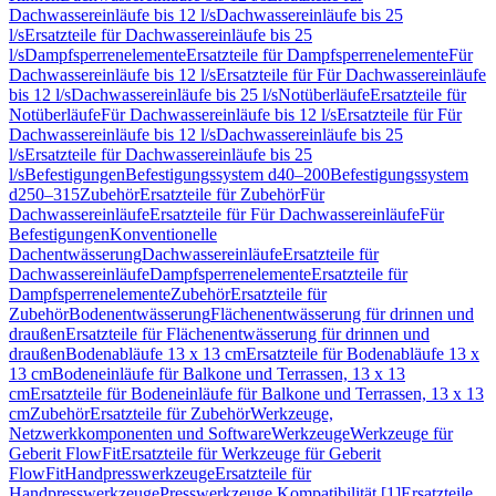
Dachwassereinläufe bis 12 l/s
Dachwassereinläufe bis 25
l/s
Ersatzteile für Dachwassereinläufe bis 25
l/s
Dampfsperrenelemente
Ersatzteile für Dampfsperrenelemente
Für
Dachwassereinläufe bis 12 l/s
Ersatzteile für Für Dachwassereinläufe
bis 12 l/s
Dachwassereinläufe bis 25 l/s
Notüberläufe
Ersatzteile für
Notüberläufe
Für Dachwassereinläufe bis 12 l/s
Ersatzteile für Für
Dachwassereinläufe bis 12 l/s
Dachwassereinläufe bis 25
l/s
Ersatzteile für Dachwassereinläufe bis 25
l/s
Befestigungen
Befestigungssystem d40–200
Befestigungssystem
d250–315
Zubehör
Ersatzteile für Zubehör
Für
Dachwassereinläufe
Ersatzteile für Für Dachwassereinläufe
Für
Befestigungen
Konventionelle
Dachentwässerung
Dachwassereinläufe
Ersatzteile für
Dachwassereinläufe
Dampfsperrenelemente
Ersatzteile für
Dampfsperrenelemente
Zubehör
Ersatzteile für
Zubehör
Bodenentwässerung
Flächenentwässerung für drinnen und
draußen
Ersatzteile für Flächenentwässerung für drinnen und
draußen
Bodenabläufe 13 x 13 cm
Ersatzteile für Bodenabläufe 13 x
13 cm
Bodeneinläufe für Balkone und Terrassen, 13 x 13
cm
Ersatzteile für Bodeneinläufe für Balkone und Terrassen, 13 x 13
cm
Zubehör
Ersatzteile für Zubehör
Werkzeuge,
Netzwerkkomponenten und Software
Werkzeuge
Werkzeuge für
Geberit FlowFit
Ersatzteile für Werkzeuge für Geberit
FlowFit
Handpresswerkzeuge
Ersatzteile für
Handpresswerkzeuge
Presswerkzeuge Kompatibilität [1]
Ersatzteile