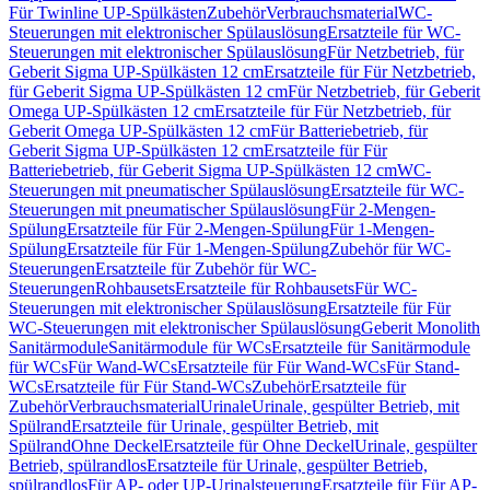
Für Twinline UP-Spülkästen
Zubehör
Verbrauchsmaterial
WC-
Steuerungen mit elektronischer Spülauslösung
Ersatzteile für WC-
Steuerungen mit elektronischer Spülauslösung
Für Netzbetrieb, für
Geberit Sigma UP-Spülkästen 12 cm
Ersatzteile für Für Netzbetrieb,
für Geberit Sigma UP-Spülkästen 12 cm
Für Netzbetrieb, für Geberit
Omega UP-Spülkästen 12 cm
Ersatzteile für Für Netzbetrieb, für
Geberit Omega UP-Spülkästen 12 cm
Für Batteriebetrieb, für
Geberit Sigma UP-Spülkästen 12 cm
Ersatzteile für Für
Batteriebetrieb, für Geberit Sigma UP-Spülkästen 12 cm
WC-
Steuerungen mit pneumatischer Spülauslösung
Ersatzteile für WC-
Steuerungen mit pneumatischer Spülauslösung
Für 2-Mengen-
Spülung
Ersatzteile für Für 2-Mengen-Spülung
Für 1-Mengen-
Spülung
Ersatzteile für Für 1-Mengen-Spülung
Zubehör für WC-
Steuerungen
Ersatzteile für Zubehör für WC-
Steuerungen
Rohbausets
Ersatzteile für Rohbausets
Für WC-
Steuerungen mit elektronischer Spülauslösung
Ersatzteile für Für
WC-Steuerungen mit elektronischer Spülauslösung
Geberit Monolith
Sanitärmodule
Sanitärmodule für WCs
Ersatzteile für Sanitärmodule
für WCs
Für Wand-WCs
Ersatzteile für Für Wand-WCs
Für Stand-
WCs
Ersatzteile für Für Stand-WCs
Zubehör
Ersatzteile für
Zubehör
Verbrauchsmaterial
Urinale
Urinale, gespülter Betrieb, mit
Spülrand
Ersatzteile für Urinale, gespülter Betrieb, mit
Spülrand
Ohne Deckel
Ersatzteile für Ohne Deckel
Urinale, gespülter
Betrieb, spülrandlos
Ersatzteile für Urinale, gespülter Betrieb,
spülrandlos
Für AP- oder UP-Urinalsteuerung
Ersatzteile für Für AP-