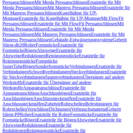
Pressanschlüssen
Mit Mepla Pressanschlüssen
Ersatzteile für Mit
Mepla Pressanschlüssen
Mit Mapress Pressanschlüssen
Ersatzteile für
Mit Mapress Pressanschlüssen
Kugelhähne für UP-
Montage
Ersatzteile für Kugelhähne für UP-Montage
Mit FlowFit
Pressanschlüssen
Ersatzteile für Mit FlowFit Pressanschlüssen
Mit
Mepla Pressanschlüssen
Ersatzteile für Mit Mepla
Pressanschlüssen
Mit Mapress Pressanschlüssen
Ersatzteile für Mit
Mapress Pressanschlüssen
Gebäude-Entwässerungssysteme
Geberit
Silent-db20
Rohre
Formstücke
Ersatzteile für
Formstücke
Bögen
Abzweige
Ersatzteile für
Abzweige
Reduktionen
Reinigungsstücke
Ersatzteile für
Reinigungsstücke
Formstücke
SuperTube
Bögen
Sonderformstücke
Verbindungen
Ersatzteile für
Verbindungen
Schweißverbindungen
Steckverbindungen
Ersatzteile
für Steckverbindungen
Spannverbindungen
Übergänge auf andere
Werkstoffe
Ersatzteile für Übergänge auf andere
Werkstoffe
Apparateanschlüsse
Ersatzteile für
Apparateanschlüsse
Anschlussbögen
Ersatzteile für
Anschlussbögen
Anschlusssteckmuffen
Ersatzteile für
Anschlusssteckmuffen
Zubehör
Rohrschellen
Befestigungen für
Rohrschellen
Verschlüsse
Dichtungen
Verbrauchsmaterial
Geberit
Silent-PP
Rohre
Ersatzteile für Rohre
Formstücke
Ersatzteile für
Formstücke
Bögen
Ersatzteile für Bögen
Abzweige
Ersatzteile für
Abzweige
Reduktionen
Ersatzteile für
Reduktionen
Reinigungsstücke
Ersatzteile für