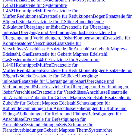
1.4521
Ersatzteile für Systemrohre
1.4521
Rohrnippel
Muffen
Ersatzteile für
Muffen
Reduktionen
Ersatzteile für Reduktionen
Bögen
Ersatzteile für
Bögen
T-Stücke
Ersatzteile für T-Stücke
Innenliegende
Zirkulation
Übergänge unlösbar
Ersatzteile für Übergänge
unlösbar
Übergänge und Verbindungen, lösbar
Ersatzteile für
Übergänge und Verbindungen, lösbar
Kompensatoren
Ersatzteile für
Kompensatoren
Verschlüsse
Ersatzteile für
Verschlüsse
Anschlüsse
Ersatzteile für Anschlüsse
Geberit Mapress
Edelstahl, Gas
Ersatzteile für Geberit Mapress Edelstahl,
Gas
Systemrohre 1.4401
Ersatzteile für Systemrohre
1.4401
Rohrnippel
Muffen
Ersatzteile für
Muffen
Reduktionen
Ersatzteile für Reduktionen
Bögen
Ersatzteile für
Bögen
T-Stücke
Ersatzteile für T-Stücke
Übergänge
unlösbar
Ersatzteile für Übergänge unlösbar
Übergänge und
Verbindungen, lösbar
Ersatzteile für Übergänge und Verbindungen,
lösbar
Verschlüsse
Ersatzteile für Verschlüsse
Anschlüsse
Ersatzteile
für Anschlüsse
Zubehör für Geberit Mapress Edelstahl
Ersatzteile für
Zubehör für Geberit Mapress Edelstahl
Schutzkappen für
Rohrende
Dämmungen für Anschlüsse
Isolierungen für Rohre und
Fittings
Abdichtungen für Rohre und Fittings
Befestigungen für
Anschlüsse
Ersatzteile für Befestigungen für
Anschlüsse
Systemdichtungen
Sets Schraube für
Flanschverbindungen
Geberit Mapress Therm
Systemrohre