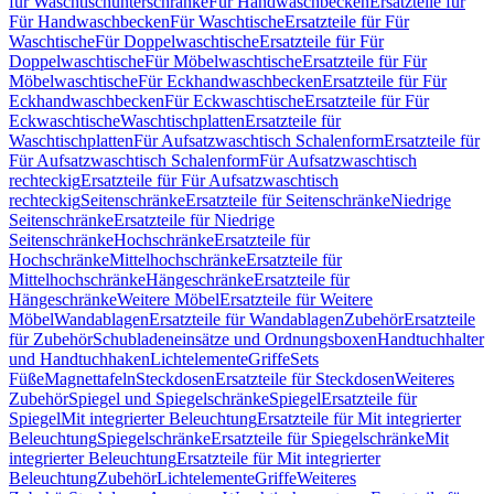
für Waschtischunterschränke
Für Handwaschbecken
Ersatzteile für
Für Handwaschbecken
Für Waschtische
Ersatzteile für Für
Waschtische
Für Doppelwaschtische
Ersatzteile für Für
Doppelwaschtische
Für Möbelwaschtische
Ersatzteile für Für
Möbelwaschtische
Für Eckhandwaschbecken
Ersatzteile für Für
Eckhandwaschbecken
Für Eckwaschtische
Ersatzteile für Für
Eckwaschtische
Waschtischplatten
Ersatzteile für
Waschtischplatten
Für Aufsatzwaschtisch Schalenform
Ersatzteile für
Für Aufsatzwaschtisch Schalenform
Für Aufsatzwaschtisch
rechteckig
Ersatzteile für Für Aufsatzwaschtisch
rechteckig
Seitenschränke
Ersatzteile für Seitenschränke
Niedrige
Seitenschränke
Ersatzteile für Niedrige
Seitenschränke
Hochschränke
Ersatzteile für
Hochschränke
Mittelhochschränke
Ersatzteile für
Mittelhochschränke
Hängeschränke
Ersatzteile für
Hängeschränke
Weitere Möbel
Ersatzteile für Weitere
Möbel
Wandablagen
Ersatzteile für Wandablagen
Zubehör
Ersatzteile
für Zubehör
Schubladeneinsätze und Ordnungsboxen
Handtuchhalter
und Handtuchhaken
Lichtelemente
Griffe
Sets
Füße
Magnettafeln
Steckdosen
Ersatzteile für Steckdosen
Weiteres
Zubehör
Spiegel und Spiegelschränke
Spiegel
Ersatzteile für
Spiegel
Mit integrierter Beleuchtung
Ersatzteile für Mit integrierter
Beleuchtung
Spiegelschränke
Ersatzteile für Spiegelschränke
Mit
integrierter Beleuchtung
Ersatzteile für Mit integrierter
Beleuchtung
Zubehör
Lichtelemente
Griffe
Weiteres