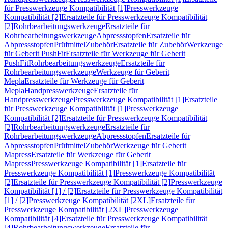
für Presswerkzeuge Kompatibilität [1]
Presswerkzeuge
Kompatibilität [2]
Ersatzteile für Presswerkzeuge Kompatibilität
[2]
Rohrbearbeitungswerkzeuge
Ersatzteile für
Rohrbearbeitungswerkzeuge
Abpressstopfen
Ersatzteile für
Abpressstopfen
Prüfmittel
Zubehör
Ersatzteile für Zubehör
Werkzeuge
für Geberit PushFit
Ersatzteile für Werkzeuge für Geberit
PushFit
Rohrbearbeitungswerkzeuge
Ersatzteile für
Rohrbearbeitungswerkzeuge
Werkzeuge für Geberit
Mepla
Ersatzteile für Werkzeuge für Geberit
Mepla
Handpresswerkzeuge
Ersatzteile für
Handpresswerkzeuge
Presswerkzeuge Kompatibilität [1]
Ersatzteile
für Presswerkzeuge Kompatibilität [1]
Presswerkzeuge
Kompatibilität [2]
Ersatzteile für Presswerkzeuge Kompatibilität
[2]
Rohrbearbeitungswerkzeuge
Ersatzteile für
Rohrbearbeitungswerkzeuge
Abpressstopfen
Ersatzteile für
Abpressstopfen
Prüfmittel
Zubehör
Werkzeuge für Geberit
Mapress
Ersatzteile für Werkzeuge für Geberit
Mapress
Presswerkzeuge Kompatibilität [1]
Ersatzteile für
Presswerkzeuge Kompatibilität [1]
Presswerkzeuge Kompatibilität
[2]
Ersatzteile für Presswerkzeuge Kompatibilität [2]
Presswerkzeuge
Kompatibilität [1] / [2]
Ersatzteile für Presswerkzeuge Kompatibilität
[1] / [2]
Presswerkzeuge Kompatibilität [2XL]
Ersatzteile für
Presswerkzeuge Kompatibilität [2XL]
Presswerkzeuge
Kompatibilität [4]
Ersatzteile für Presswerkzeuge Kompatibilität
[4]
Rohrbearbeitungswerkzeuge
Ersatzteile für