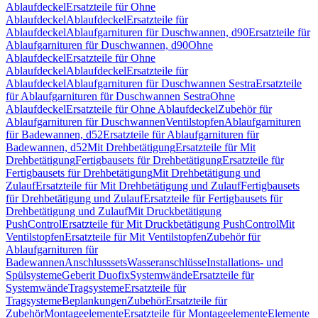
Ablaufdeckel
Ersatzteile für Ohne
Ablaufdeckel
Ablaufdeckel
Ersatzteile für
Ablaufdeckel
Ablaufgarnituren für Duschwannen, d90
Ersatzteile für
Ablaufgarnituren für Duschwannen, d90
Ohne
Ablaufdeckel
Ersatzteile für Ohne
Ablaufdeckel
Ablaufdeckel
Ersatzteile für
Ablaufdeckel
Ablaufgarnituren für Duschwannen Sestra
Ersatzteile
für Ablaufgarnituren für Duschwannen Sestra
Ohne
Ablaufdeckel
Ersatzteile für Ohne Ablaufdeckel
Zubehör für
Ablaufgarnituren für Duschwannen
Ventilstopfen
Ablaufgarnituren
für Badewannen, d52
Ersatzteile für Ablaufgarnituren für
Badewannen, d52
Mit Drehbetätigung
Ersatzteile für Mit
Drehbetätigung
Fertigbausets für Drehbetätigung
Ersatzteile für
Fertigbausets für Drehbetätigung
Mit Drehbetätigung und
Zulauf
Ersatzteile für Mit Drehbetätigung und Zulauf
Fertigbausets
für Drehbetätigung und Zulauf
Ersatzteile für Fertigbausets für
Drehbetätigung und Zulauf
Mit Druckbetätigung
PushControl
Ersatzteile für Mit Druckbetätigung PushControl
Mit
Ventilstopfen
Ersatzteile für Mit Ventilstopfen
Zubehör für
Ablaufgarnituren für
Badewannen
Anschlusssets
Wasseranschlüsse
Installations- und
Spülsysteme
Geberit Duofix
Systemwände
Ersatzteile für
Systemwände
Tragsysteme
Ersatzteile für
Tragsysteme
Beplankungen
Zubehör
Ersatzteile für
Zubehör
Montageelemente
Ersatzteile für Montageelemente
Elemente