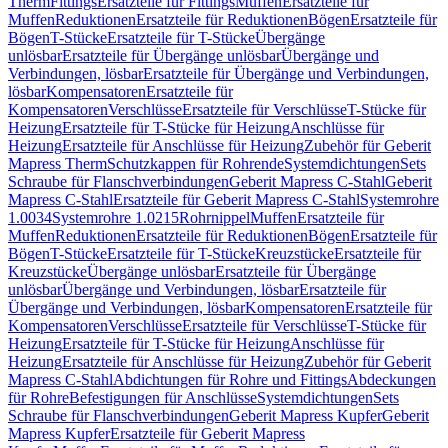
Therm
Fittings
Ersatzteile für Fittings
Muffen
Ersatzteile für
Muffen
Reduktionen
Ersatzteile für Reduktionen
Bögen
Ersatzteile für
Bögen
T-Stücke
Ersatzteile für T-Stücke
Übergänge
unlösbar
Ersatzteile für Übergänge unlösbar
Übergänge und
Verbindungen, lösbar
Ersatzteile für Übergänge und Verbindungen,
lösbar
Kompensatoren
Ersatzteile für
Kompensatoren
Verschlüsse
Ersatzteile für Verschlüsse
T-Stücke für
Heizung
Ersatzteile für T-Stücke für Heizung
Anschlüsse für
Heizung
Ersatzteile für Anschlüsse für Heizung
Zubehör für Geberit
Mapress Therm
Schutzkappen für Rohrende
Systemdichtungen
Sets
Schraube für Flanschverbindungen
Geberit Mapress C-Stahl
Geberit
Mapress C-Stahl
Ersatzteile für Geberit Mapress C-Stahl
Systemrohre
1.0034
Systemrohre 1.0215
Rohrnippel
Muffen
Ersatzteile für
Muffen
Reduktionen
Ersatzteile für Reduktionen
Bögen
Ersatzteile für
Bögen
T-Stücke
Ersatzteile für T-Stücke
Kreuzstücke
Ersatzteile für
Kreuzstücke
Übergänge unlösbar
Ersatzteile für Übergänge
unlösbar
Übergänge und Verbindungen, lösbar
Ersatzteile für
Übergänge und Verbindungen, lösbar
Kompensatoren
Ersatzteile für
Kompensatoren
Verschlüsse
Ersatzteile für Verschlüsse
T-Stücke für
Heizung
Ersatzteile für T-Stücke für Heizung
Anschlüsse für
Heizung
Ersatzteile für Anschlüsse für Heizung
Zubehör für Geberit
Mapress C-Stahl
Abdichtungen für Rohre und Fittings
Abdeckungen
für Rohre
Befestigungen für Anschlüsse
Systemdichtungen
Sets
Schraube für Flanschverbindungen
Geberit Mapress Kupfer
Geberit
Mapress Kupfer
Ersatzteile für Geberit Mapress