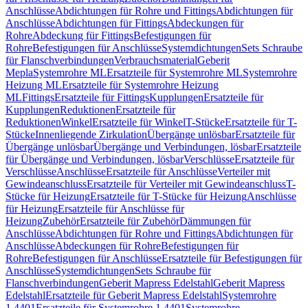
Anschlüsse
Abdichtungen für Rohre und Fittings
Abdichtungen für
Anschlüsse
Abdichtungen für Fittings
Abdeckungen für
Rohre
Abdeckung für Fittings
Befestigungen für
Rohre
Befestigungen für Anschlüsse
Systemdichtungen
Sets Schraube
für Flanschverbindungen
Verbrauchsmaterial
Geberit
Mepla
Systemrohre ML
Ersatzteile für Systemrohre ML
Systemrohre
Heizung ML
Ersatzteile für Systemrohre Heizung
ML
Fittings
Ersatzteile für Fittings
Kupplungen
Ersatzteile für
Kupplungen
Reduktionen
Ersatzteile für
Reduktionen
Winkel
Ersatzteile für Winkel
T-Stücke
Ersatzteile für T-
Stücke
Innenliegende Zirkulation
Übergänge unlösbar
Ersatzteile für
Übergänge unlösbar
Übergänge und Verbindungen, lösbar
Ersatzteile
für Übergänge und Verbindungen, lösbar
Verschlüsse
Ersatzteile für
Verschlüsse
Anschlüsse
Ersatzteile für Anschlüsse
Verteiler mit
Gewindeanschluss
Ersatzteile für Verteiler mit Gewindeanschluss
T-
Stücke für Heizung
Ersatzteile für T-Stücke für Heizung
Anschlüsse
für Heizung
Ersatzteile für Anschlüsse für
Heizung
Zubehör
Ersatzteile für Zubehör
Dämmungen für
Anschlüsse
Abdichtungen für Rohre und Fittings
Abdichtungen für
Anschlüsse
Abdeckungen für Rohre
Befestigungen für
Rohre
Befestigungen für Anschlüsse
Ersatzteile für Befestigungen für
Anschlüsse
Systemdichtungen
Sets Schraube für
Flanschverbindungen
Geberit Mapress Edelstahl
Geberit Mapress
Edelstahl
Ersatzteile für Geberit Mapress Edelstahl
Systemrohre
1.4401
Ersatzteile für Systemrohre 1.4401
Systemrohre