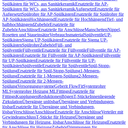
Spülkästen für WCs, aus Sanitärkeramik
Ersatzteile für AP-
Spülkästen für WCs, aus Sanitärkeramik
Aufgesetzt
Ersatzteile für
Aufgesetzt
Spülrohre für AP-Spülkästen
Ersatzteile für Spülrohre für
AP-Spülkästen
Hochhängend
Ersatzteile für Hochhängend
Tief- und
halbhochhängend
Zubehör
Ersatzteile für
Zubehör
Anschlüsse
Ersatzteile für Anschlüsse
Manschetten
Nippel,
Rosetten und Staueinsätze
Verbrauchsmaterial
Spülventile
UP-
Spülkästen
Sigma UP-Spülkästen
Ersatzteile für Sigma UP-
Spülkästen
Spülrohre
Zubehör
Füll- und
Spülventile
Füllventile
Ersatzteile für Füllventile
Füllventile für AP-
Spülkästen
Ersatzteile für Füllventile für AP-Spülkästen
Füllventile
für UP-Spülkästen
Ersatzteile für Füllventile für UP-
Spülkästen
Spülventile
Ersatzteile für Spülventile
Spül-Stopp-
Spülung
Ersatzteile für Spül-Stopp-Spülung
1-Mengen-
Spülung
Ersatzteile für 1-Mengen-Spülung
2-Mengen-
Spülung
Ersatzteile für 2-Mengen-
Spülung
Versorgungssysteme
Geberit FlowFit
Systemrohre
ML
Systemrohre Heizung ML
Fittings
Ersatzteile für
Fittings
Kupplungen
Reduktionen
Bögen
T-Stücke
Innenliegende
Zirkulation
Übergänge unlösbar
Übergänge und Verbindungen,
lösbar
Ersatzteile für Übergänge und Verbindungen,
lösbar
Verschlüsse
Anschlüsse
Ersatzteile für Anschlüsse
Verteiler mit
Gewindeanschluss
T-Stücke für Heizung
Übergänge und
Verbindungen für Heizung, lösbar
Anschlüsse für Heizung
Ersatzteile
für Anschlüsse für Heizung
Zubehör
Dämmungen für