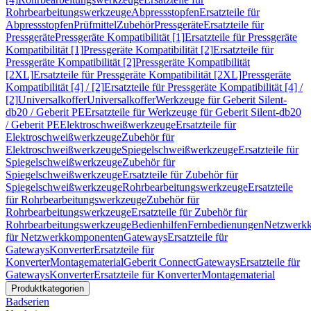
Rohrbearbeitungswerkzeuge
Abpressstopfen
Ersatzteile für
Abpressstopfen
Prüfmittel
Zubehör
Pressgeräte
Ersatzteile für
Pressgeräte
Pressgeräte Kompatibilität [1]
Ersatzteile für Pressgeräte
Kompatibilität [1]
Pressgeräte Kompatibilität [2]
Ersatzteile für
Pressgeräte Kompatibilität [2]
Pressgeräte Kompatibilität
[2XL]
Ersatzteile für Pressgeräte Kompatibilität [2XL]
Pressgeräte
Kompatibilität [4] / [2]
Ersatzteile für Pressgeräte Kompatibilität [4] /
[2]
Universalkoffer
Universalkoffer
Werkzeuge für Geberit Silent-
db20 / Geberit PE
Ersatzteile für Werkzeuge für Geberit Silent-db20
/ Geberit PE
Elektroschweißwerkzeuge
Ersatzteile für
Elektroschweißwerkzeuge
Zubehör für
Elektroschweißwerkzeuge
Spiegelschweißwerkzeuge
Ersatzteile für
Spiegelschweißwerkzeuge
Zubehör für
Spiegelschweißwerkzeuge
Ersatzteile für Zubehör für
Spiegelschweißwerkzeuge
Rohrbearbeitungswerkzeuge
Ersatzteile
für Rohrbearbeitungswerkzeuge
Zubehör für
Rohrbearbeitungswerkzeuge
Ersatzteile für Zubehör für
Rohrbearbeitungswerkzeuge
Bedienhilfen
Fernbedienungen
Netzwerk
für Netzwerkkomponenten
Gateways
Ersatzteile für
Gateways
Konverter
Ersatzteile für
Konverter
Montagematerial
Geberit Connect
Gateways
Ersatzteile für
Gateways
Konverter
Ersatzteile für Konverter
Montagematerial
Produktkategorien
Badserien