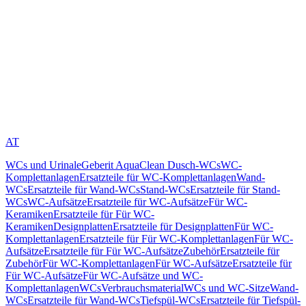
AT
WCs und Urinale
Geberit AquaClean Dusch-WCs
WC-
Komplettanlagen
Ersatzteile für WC-Komplettanlagen
Wand-
WCs
Ersatzteile für Wand-WCs
Stand-WCs
Ersatzteile für Stand-
WCs
WC-Aufsätze
Ersatzteile für WC-Aufsätze
Für WC-
Keramiken
Ersatzteile für Für WC-
Keramiken
Designplatten
Ersatzteile für Designplatten
Für WC-
Komplettanlagen
Ersatzteile für Für WC-Komplettanlagen
Für WC-
Aufsätze
Ersatzteile für Für WC-Aufsätze
Zubehör
Ersatzteile für
Zubehör
Für WC-Komplettanlagen
Für WC-Aufsätze
Ersatzteile für
Für WC-Aufsätze
Für WC-Aufsätze und WC-
Komplettanlagen
WCs
Verbrauchsmaterial
WCs und WC-Sitze
Wand-
WCs
Ersatzteile für Wand-WCs
Tiefspül-WCs
Ersatzteile für Tiefspül-