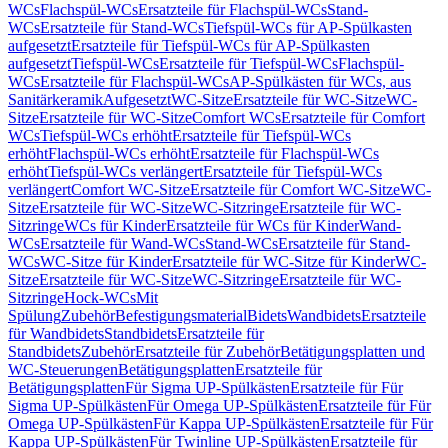
WCs
Flachspül-WCs
Ersatzteile für Flachspül-WCs
Stand-
WCs
Ersatzteile für Stand-WCs
Tiefspül-WCs für AP-Spülkasten
aufgesetzt
Ersatzteile für Tiefspül-WCs für AP-Spülkasten
aufgesetzt
Tiefspül-WCs
Ersatzteile für Tiefspül-WCs
Flachspül-
WCs
Ersatzteile für Flachspül-WCs
AP-Spülkästen für WCs, aus
Sanitärkeramik
Aufgesetzt
WC-Sitze
Ersatzteile für WC-Sitze
WC-
Sitze
Ersatzteile für WC-Sitze
Comfort WCs
Ersatzteile für Comfort
WCs
Tiefspül-WCs erhöht
Ersatzteile für Tiefspül-WCs
erhöht
Flachspül-WCs erhöht
Ersatzteile für Flachspül-WCs
erhöht
Tiefspül-WCs verlängert
Ersatzteile für Tiefspül-WCs
verlängert
Comfort WC-Sitze
Ersatzteile für Comfort WC-Sitze
WC-
Sitze
Ersatzteile für WC-Sitze
WC-Sitzringe
Ersatzteile für WC-
Sitzringe
WCs für Kinder
Ersatzteile für WCs für Kinder
Wand-
WCs
Ersatzteile für Wand-WCs
Stand-WCs
Ersatzteile für Stand-
WCs
WC-Sitze für Kinder
Ersatzteile für WC-Sitze für Kinder
WC-
Sitze
Ersatzteile für WC-Sitze
WC-Sitzringe
Ersatzteile für WC-
Sitzringe
Hock-WCs
Mit
Spülung
Zubehör
Befestigungsmaterial
Bidets
Wandbidets
Ersatzteile
für Wandbidets
Standbidets
Ersatzteile für
Standbidets
Zubehör
Ersatzteile für Zubehör
Betätigungsplatten und
WC-Steuerungen
Betätigungsplatten
Ersatzteile für
Betätigungsplatten
Für Sigma UP-Spülkästen
Ersatzteile für Für
Sigma UP-Spülkästen
Für Omega UP-Spülkästen
Ersatzteile für Für
Omega UP-Spülkästen
Für Kappa UP-Spülkästen
Ersatzteile für Für
Kappa UP-Spülkästen
Für Twinline UP-Spülkästen
Ersatzteile für