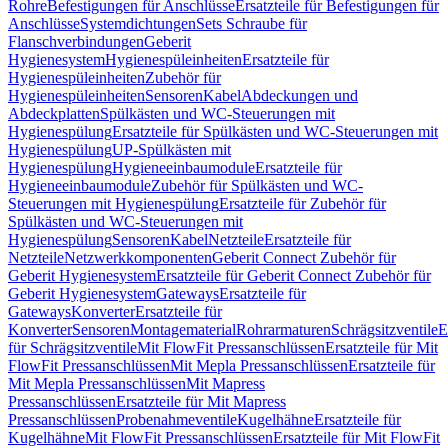
Rohre
Befestigungen für Anschlüsse
Ersatzteile für Befestigungen für
Anschlüsse
Systemdichtungen
Sets Schraube für
Flanschverbindungen
Geberit
Hygienesystem
Hygienespüleinheiten
Ersatzteile für
Hygienespüleinheiten
Zubehör für
Hygienespüleinheiten
Sensoren
Kabel
Abdeckungen und
Abdeckplatten
Spülkästen und WC-Steuerungen mit
Hygienespülung
Ersatzteile für Spülkästen und WC-Steuerungen mit
Hygienespülung
UP-Spülkästen mit
Hygienespülung
Hygieneeinbaumodule
Ersatzteile für
Hygieneeinbaumodule
Zubehör für Spülkästen und WC-
Steuerungen mit Hygienespülung
Ersatzteile für Zubehör für
Spülkästen und WC-Steuerungen mit
Hygienespülung
Sensoren
Kabel
Netzteile
Ersatzteile für
Netzteile
Netzwerkkomponenten
Geberit Connect Zubehör für
Geberit Hygienesystem
Ersatzteile für Geberit Connect Zubehör für
Geberit Hygienesystem
Gateways
Ersatzteile für
Gateways
Konverter
Ersatzteile für
Konverter
Sensoren
Montagematerial
Rohrarmaturen
Schrägsitzventile
E
für Schrägsitzventile
Mit FlowFit Pressanschlüssen
Ersatzteile für Mit
FlowFit Pressanschlüssen
Mit Mepla Pressanschlüssen
Ersatzteile für
Mit Mepla Pressanschlüssen
Mit Mapress
Pressanschlüssen
Ersatzteile für Mit Mapress
Pressanschlüssen
Probenahmeventile
Kugelhähne
Ersatzteile für
Kugelhähne
Mit FlowFit Pressanschlüssen
Ersatzteile für Mit FlowFit