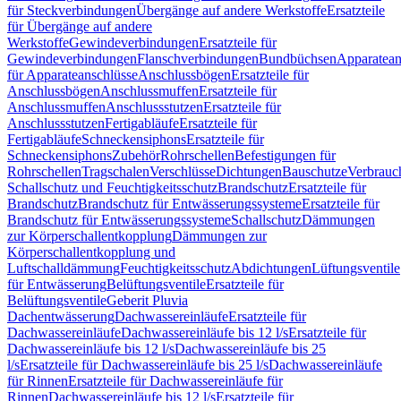
für Steckverbindungen
Übergänge auf andere Werkstoffe
Ersatzteile
für Übergänge auf andere
Werkstoffe
Gewindeverbindungen
Ersatzteile für
Gewindeverbindungen
Flanschverbindungen
Bundbüchsen
Apparatean
für Apparateanschlüsse
Anschlussbögen
Ersatzteile für
Anschlussbögen
Anschlussmuffen
Ersatzteile für
Anschlussmuffen
Anschlussstutzen
Ersatzteile für
Anschlussstutzen
Fertigabläufe
Ersatzteile für
Fertigabläufe
Schneckensiphons
Ersatzteile für
Schneckensiphons
Zubehör
Rohrschellen
Befestigungen für
Rohrschellen
Tragschalen
Verschlüsse
Dichtungen
Bauschutze
Verbrauc
Schallschutz und Feuchtigkeitsschutz
Brandschutz
Ersatzteile für
Brandschutz
Brandschutz für Entwässerungssysteme
Ersatzteile für
Brandschutz für Entwässerungssysteme
Schallschutz
Dämmungen
zur Körperschallentkopplung
Dämmungen zur
Körperschallentkopplung und
Luftschalldämmung
Feuchtigkeitsschutz
Abdichtungen
Lüftungsventile
für Entwässerung
Belüftungsventile
Ersatzteile für
Belüftungsventile
Geberit Pluvia
Dachentwässerung
Dachwassereinläufe
Ersatzteile für
Dachwassereinläufe
Dachwassereinläufe bis 12 l/s
Ersatzteile für
Dachwassereinläufe bis 12 l/s
Dachwassereinläufe bis 25
l/s
Ersatzteile für Dachwassereinläufe bis 25 l/s
Dachwassereinläufe
für Rinnen
Ersatzteile für Dachwassereinläufe für
Rinnen
Dachwassereinläufe bis 12 l/s
Ersatzteile für