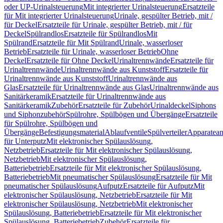
oder UP-Urinalsteuerung
Mit integrierter Urinalsteuerung
Ersatzteile
für Mit integrierter Urinalsteuerung
Urinale, gespülter Betrieb, mit /
für Deckel
Ersatzteile für Urinale, gespülter Betrieb, mit / für
Deckel
Spülrandlos
Ersatzteile für Spülrandlos
Mit
Spülrand
Ersatzteile für Mit Spülrand
Urinale, wasserloser
Betrieb
Ersatzteile für Urinale, wasserloser Betrieb
Ohne
Deckel
Ersatzteile für Ohne Deckel
Urinaltrennwände
Ersatzteile für
Urinaltrennwände
Urinaltrennwände aus Kunststoff
Ersatzteile für
Urinaltrennwände aus Kunststoff
Urinaltrennwände aus
Glas
Ersatzteile für Urinaltrennwände aus Glas
Urinaltrennwände aus
Sanitärkeramik
Ersatzteile für Urinaltrennwände aus
Sanitärkeramik
Zubehör
Ersatzteile für Zubehör
Urinaldeckel
Siphons
und Siphonzubehör
Spülrohre, Spülbögen und Übergänge
Ersatzteile
für Spülrohre, Spülbögen und
Übergänge
Befestigungsmaterial
Ablaufventile
Spülverteiler
Apparatean
für Unterputz
Mit elektronischer Spülauslösung,
Netzbetrieb
Ersatzteile für Mit elektronischer Spülauslösung,
Netzbetrieb
Mit elektronischer Spülauslösung,
Batteriebetrieb
Ersatzteile für Mit elektronischer Spülauslösung,
Batteriebetrieb
Mit pneumatischer Spülauslösung
Ersatzteile für Mit
pneumatischer Spülauslösung
Aufputz
Ersatzteile für Aufputz
Mit
elektronischer Spülauslösung, Netzbetrieb
Ersatzteile für Mit
elektronischer Spülauslösung, Netzbetrieb
Mit elektronischer
Spülauslösung, Batteriebetrieb
Ersatzteile für Mit elektronischer
Spülauslösung, Batteriebetrieb
Zubehör
Ersatzteile für