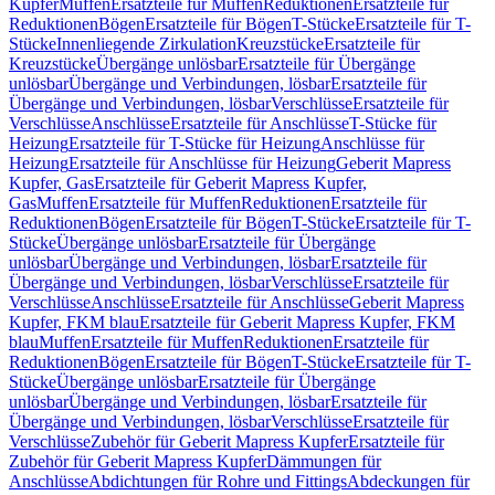
Kupfer
Muffen
Ersatzteile für Muffen
Reduktionen
Ersatzteile für
Reduktionen
Bögen
Ersatzteile für Bögen
T-Stücke
Ersatzteile für T-
Stücke
Innenliegende Zirkulation
Kreuzstücke
Ersatzteile für
Kreuzstücke
Übergänge unlösbar
Ersatzteile für Übergänge
unlösbar
Übergänge und Verbindungen, lösbar
Ersatzteile für
Übergänge und Verbindungen, lösbar
Verschlüsse
Ersatzteile für
Verschlüsse
Anschlüsse
Ersatzteile für Anschlüsse
T-Stücke für
Heizung
Ersatzteile für T-Stücke für Heizung
Anschlüsse für
Heizung
Ersatzteile für Anschlüsse für Heizung
Geberit Mapress
Kupfer, Gas
Ersatzteile für Geberit Mapress Kupfer,
Gas
Muffen
Ersatzteile für Muffen
Reduktionen
Ersatzteile für
Reduktionen
Bögen
Ersatzteile für Bögen
T-Stücke
Ersatzteile für T-
Stücke
Übergänge unlösbar
Ersatzteile für Übergänge
unlösbar
Übergänge und Verbindungen, lösbar
Ersatzteile für
Übergänge und Verbindungen, lösbar
Verschlüsse
Ersatzteile für
Verschlüsse
Anschlüsse
Ersatzteile für Anschlüsse
Geberit Mapress
Kupfer, FKM blau
Ersatzteile für Geberit Mapress Kupfer, FKM
blau
Muffen
Ersatzteile für Muffen
Reduktionen
Ersatzteile für
Reduktionen
Bögen
Ersatzteile für Bögen
T-Stücke
Ersatzteile für T-
Stücke
Übergänge unlösbar
Ersatzteile für Übergänge
unlösbar
Übergänge und Verbindungen, lösbar
Ersatzteile für
Übergänge und Verbindungen, lösbar
Verschlüsse
Ersatzteile für
Verschlüsse
Zubehör für Geberit Mapress Kupfer
Ersatzteile für
Zubehör für Geberit Mapress Kupfer
Dämmungen für
Anschlüsse
Abdichtungen für Rohre und Fittings
Abdeckungen für