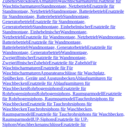
Zubehör
Steckdosen
Armaturen
Waschtischarmaturen
Ersatzteile für
Waschtischarmaturen
Standmontage, Netzbetrieb
Ersatzteile für
Standmontage, Netzbetrieb
Standmontage, Batteriebetrieb
Ersatzteile
für Standmontage, Batteriebetrieb
Standmontage,
Generatorbetrieb
Ersatzteile für Standmontage,
Generatorbetrieb
Standmontage, Einhebelmischer
Ersatzteile für
Standmontage, Einhebelmischer
Wandmontage,
Netzbetrieb
Ersatzteile für Wandmontage, Netzbetrieb
Wandmontage,
Batteriebetrieb
Ersatzteile für Wandmontage,
Batteriebetrieb
Wandmontage, Generatorbetrieb
Ersatzteile für
Wandmontage, Generatorbetrieb
Wandmontage,
Zweigriffmischer
Ersatzteile für Wandmontage,
Zweigriffmischer
Zubehör
Ersatzteile für Zubehör
Für
Waschtischarmaturen
Ersatzteile für Für
Waschtischarmaturen
Apparateanschlüsse für Waschplatz,
Spülbecken, Geräte und Ausgussbecken
Ablaufgarnituren für
Waschbecken
Ersatzteile für Ablaufgarnituren für
Waschbecken
Rohrbogensiphons
Ersatzteile für
Rohrbogensiphons
Rohrbogensiphons, Raumsparmodell
Ersatzteile
für Rohrbogensiphons, Raumsparmodell
Tauchrohrsiphons für
Waschbecken
Ersatzteile für Tauchrohrsiphons für
Waschbecken
Tauchrohrsiphons für Waschbecken,
Raumsparmodell
Ersatzteile für Tauchrohrsiphons für Waschbecken,
Raumsparmodell
UP-Siphons
Ersatzteile für UP-
Siphons
Waschbeckenanschlüsse
Ersatzteile für