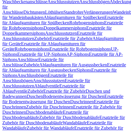
Waschbeckenanschlüsse
Anschlussstutzen
Anschlussbögen
Abdeckung
für
Anschlüsse
Dichtungen
Löthülsen
Standrohre
Verlängerungen
Wandeinb
für Wandeinbaukästen
Ablaufgarnituren für Spülbecken
Ersatzteile
für Ablaufgarnituren für Spülbecken
Rohrbogensiphons
Ersatzteile
für Rohrbogensiphons
Doppelkammersiphons
Ersatzteile für
Doppelkammersiphons
Anschlussstutzen
Ersatzteile für
Anschlussstutzen
Zubehör
Ersatzteile für Zubehör
Ablaufgarnituren
für Geräte
Ersatzteile für Ablaufgarnituren für
Geräte
Rohrbogensiphons
Ersatzteile für Rohrbogensiphons
UP-
Siphons
Ersatzteile für UP-Siphons
AP-Siphons
Ersatzteile für AP-
Siphons
Anschlüsse
Ersatzteile für
Anschlüsse
Zubehör
Ablaufgarnituren für Ausgussbecken
Ersatzteile
für Ablaufgarnituren für Ausgussbecken
Siphons
Ersatzteile für
Siphons
Anschlussbögen
Ersatzteile für
Anschlussbögen
Anschlussstutzen
Ersatzteile für
Anschlussstutzen
Ablaufventile
Ersatzteile für
Ablaufventile
Zubehör
Ersatzteile für Zubehör
Duschen und
Badewannen
Duschen
Bodenentwässerung für Duschen
Ersatzteile
für Bodenentwässerung für Duschen
Duschrinnen
Ersatzteile für
Duschrinnen
Zubehör für Duschrinnen
Ersatzteile für Zubehör für
Duschrinnen
Duschbodenabläufe
Ersatzteile für
Duschbodenabläufe
Zubehör für Duschbodenabläufe
Ersatzteile für
Zubehör für Duschbodenabläufe
Wandabläufe
Ersatzteile für
Wandabläufe
Zubehör für Wandabläufe
Ersatzteile für Zubehör für