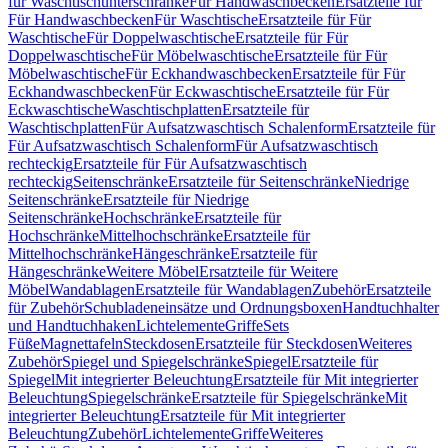
für Waschtischunterschränke
Für Handwaschbecken
Ersatzteile für
Für Handwaschbecken
Für Waschtische
Ersatzteile für Für
Waschtische
Für Doppelwaschtische
Ersatzteile für Für
Doppelwaschtische
Für Möbelwaschtische
Ersatzteile für Für
Möbelwaschtische
Für Eckhandwaschbecken
Ersatzteile für Für
Eckhandwaschbecken
Für Eckwaschtische
Ersatzteile für Für
Eckwaschtische
Waschtischplatten
Ersatzteile für
Waschtischplatten
Für Aufsatzwaschtisch Schalenform
Ersatzteile für
Für Aufsatzwaschtisch Schalenform
Für Aufsatzwaschtisch
rechteckig
Ersatzteile für Für Aufsatzwaschtisch
rechteckig
Seitenschränke
Ersatzteile für Seitenschränke
Niedrige
Seitenschränke
Ersatzteile für Niedrige
Seitenschränke
Hochschränke
Ersatzteile für
Hochschränke
Mittelhochschränke
Ersatzteile für
Mittelhochschränke
Hängeschränke
Ersatzteile für
Hängeschränke
Weitere Möbel
Ersatzteile für Weitere
Möbel
Wandablagen
Ersatzteile für Wandablagen
Zubehör
Ersatzteile
für Zubehör
Schubladeneinsätze und Ordnungsboxen
Handtuchhalter
und Handtuchhaken
Lichtelemente
Griffe
Sets
Füße
Magnettafeln
Steckdosen
Ersatzteile für Steckdosen
Weiteres
Zubehör
Spiegel und Spiegelschränke
Spiegel
Ersatzteile für
Spiegel
Mit integrierter Beleuchtung
Ersatzteile für Mit integrierter
Beleuchtung
Spiegelschränke
Ersatzteile für Spiegelschränke
Mit
integrierter Beleuchtung
Ersatzteile für Mit integrierter
Beleuchtung
Zubehör
Lichtelemente
Griffe
Weiteres