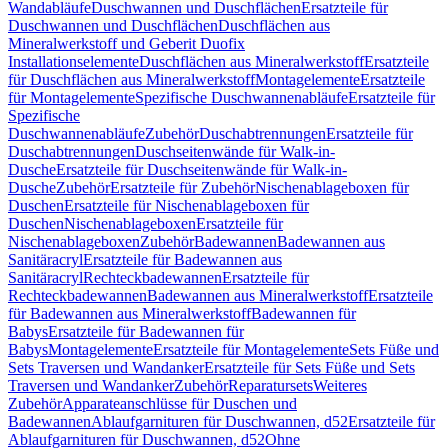
Wandabläufe
Duschwannen und Duschflächen
Ersatzteile für
Duschwannen und Duschflächen
Duschflächen aus
Mineralwerkstoff und Geberit Duofix
Installationselemente
Duschflächen aus Mineralwerkstoff
Ersatzteile
für Duschflächen aus Mineralwerkstoff
Montagelemente
Ersatzteile
für Montagelemente
Spezifische Duschwannenabläufe
Ersatzteile für
Spezifische
Duschwannenabläufe
Zubehör
Duschabtrennungen
Ersatzteile für
Duschabtrennungen
Duschseitenwände für Walk-in-
Dusche
Ersatzteile für Duschseitenwände für Walk-in-
Dusche
Zubehör
Ersatzteile für Zubehör
Nischenablageboxen für
Duschen
Ersatzteile für Nischenablageboxen für
Duschen
Nischenablageboxen
Ersatzteile für
Nischenablageboxen
Zubehör
Badewannen
Badewannen aus
Sanitäracryl
Ersatzteile für Badewannen aus
Sanitäracryl
Rechteckbadewannen
Ersatzteile für
Rechteckbadewannen
Badewannen aus Mineralwerkstoff
Ersatzteile
für Badewannen aus Mineralwerkstoff
Badewannen für
Babys
Ersatzteile für Badewannen für
Babys
Montagelemente
Ersatzteile für Montagelemente
Sets Füße und
Sets Traversen und Wandanker
Ersatzteile für Sets Füße und Sets
Traversen und Wandanker
Zubehör
Reparatursets
Weiteres
Zubehör
Apparateanschlüsse für Duschen und
Badewannen
Ablaufgarnituren für Duschwannen, d52
Ersatzteile für
Ablaufgarnituren für Duschwannen, d52
Ohne