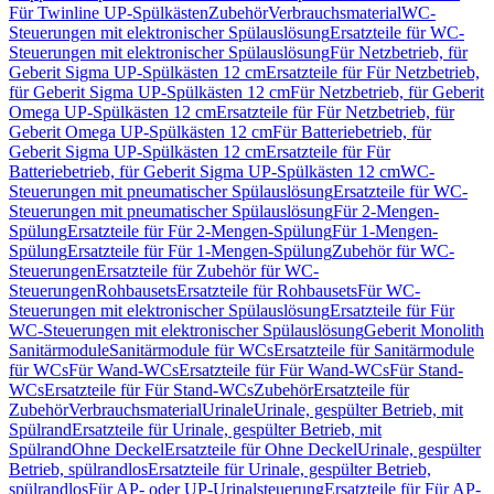
Für Twinline UP-Spülkästen
Zubehör
Verbrauchsmaterial
WC-
Steuerungen mit elektronischer Spülauslösung
Ersatzteile für WC-
Steuerungen mit elektronischer Spülauslösung
Für Netzbetrieb, für
Geberit Sigma UP-Spülkästen 12 cm
Ersatzteile für Für Netzbetrieb,
für Geberit Sigma UP-Spülkästen 12 cm
Für Netzbetrieb, für Geberit
Omega UP-Spülkästen 12 cm
Ersatzteile für Für Netzbetrieb, für
Geberit Omega UP-Spülkästen 12 cm
Für Batteriebetrieb, für
Geberit Sigma UP-Spülkästen 12 cm
Ersatzteile für Für
Batteriebetrieb, für Geberit Sigma UP-Spülkästen 12 cm
WC-
Steuerungen mit pneumatischer Spülauslösung
Ersatzteile für WC-
Steuerungen mit pneumatischer Spülauslösung
Für 2-Mengen-
Spülung
Ersatzteile für Für 2-Mengen-Spülung
Für 1-Mengen-
Spülung
Ersatzteile für Für 1-Mengen-Spülung
Zubehör für WC-
Steuerungen
Ersatzteile für Zubehör für WC-
Steuerungen
Rohbausets
Ersatzteile für Rohbausets
Für WC-
Steuerungen mit elektronischer Spülauslösung
Ersatzteile für Für
WC-Steuerungen mit elektronischer Spülauslösung
Geberit Monolith
Sanitärmodule
Sanitärmodule für WCs
Ersatzteile für Sanitärmodule
für WCs
Für Wand-WCs
Ersatzteile für Für Wand-WCs
Für Stand-
WCs
Ersatzteile für Für Stand-WCs
Zubehör
Ersatzteile für
Zubehör
Verbrauchsmaterial
Urinale
Urinale, gespülter Betrieb, mit
Spülrand
Ersatzteile für Urinale, gespülter Betrieb, mit
Spülrand
Ohne Deckel
Ersatzteile für Ohne Deckel
Urinale, gespülter
Betrieb, spülrandlos
Ersatzteile für Urinale, gespülter Betrieb,
spülrandlos
Für AP- oder UP-Urinalsteuerung
Ersatzteile für Für AP-