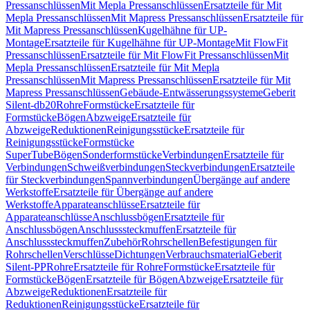
Pressanschlüssen
Mit Mepla Pressanschlüssen
Ersatzteile für Mit
Mepla Pressanschlüssen
Mit Mapress Pressanschlüssen
Ersatzteile für
Mit Mapress Pressanschlüssen
Kugelhähne für UP-
Montage
Ersatzteile für Kugelhähne für UP-Montage
Mit FlowFit
Pressanschlüssen
Ersatzteile für Mit FlowFit Pressanschlüssen
Mit
Mepla Pressanschlüssen
Ersatzteile für Mit Mepla
Pressanschlüssen
Mit Mapress Pressanschlüssen
Ersatzteile für Mit
Mapress Pressanschlüssen
Gebäude-Entwässerungssysteme
Geberit
Silent-db20
Rohre
Formstücke
Ersatzteile für
Formstücke
Bögen
Abzweige
Ersatzteile für
Abzweige
Reduktionen
Reinigungsstücke
Ersatzteile für
Reinigungsstücke
Formstücke
SuperTube
Bögen
Sonderformstücke
Verbindungen
Ersatzteile für
Verbindungen
Schweißverbindungen
Steckverbindungen
Ersatzteile
für Steckverbindungen
Spannverbindungen
Übergänge auf andere
Werkstoffe
Ersatzteile für Übergänge auf andere
Werkstoffe
Apparateanschlüsse
Ersatzteile für
Apparateanschlüsse
Anschlussbögen
Ersatzteile für
Anschlussbögen
Anschlusssteckmuffen
Ersatzteile für
Anschlusssteckmuffen
Zubehör
Rohrschellen
Befestigungen für
Rohrschellen
Verschlüsse
Dichtungen
Verbrauchsmaterial
Geberit
Silent-PP
Rohre
Ersatzteile für Rohre
Formstücke
Ersatzteile für
Formstücke
Bögen
Ersatzteile für Bögen
Abzweige
Ersatzteile für
Abzweige
Reduktionen
Ersatzteile für
Reduktionen
Reinigungsstücke
Ersatzteile für