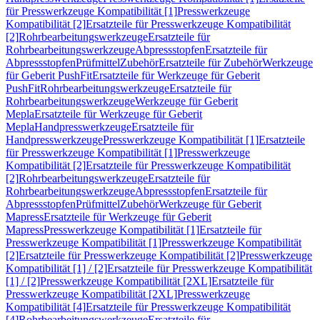
für Presswerkzeuge Kompatibilität [1]
Presswerkzeuge
Kompatibilität [2]
Ersatzteile für Presswerkzeuge Kompatibilität
[2]
Rohrbearbeitungswerkzeuge
Ersatzteile für
Rohrbearbeitungswerkzeuge
Abpressstopfen
Ersatzteile für
Abpressstopfen
Prüfmittel
Zubehör
Ersatzteile für Zubehör
Werkzeuge
für Geberit PushFit
Ersatzteile für Werkzeuge für Geberit
PushFit
Rohrbearbeitungswerkzeuge
Ersatzteile für
Rohrbearbeitungswerkzeuge
Werkzeuge für Geberit
Mepla
Ersatzteile für Werkzeuge für Geberit
Mepla
Handpresswerkzeuge
Ersatzteile für
Handpresswerkzeuge
Presswerkzeuge Kompatibilität [1]
Ersatzteile
für Presswerkzeuge Kompatibilität [1]
Presswerkzeuge
Kompatibilität [2]
Ersatzteile für Presswerkzeuge Kompatibilität
[2]
Rohrbearbeitungswerkzeuge
Ersatzteile für
Rohrbearbeitungswerkzeuge
Abpressstopfen
Ersatzteile für
Abpressstopfen
Prüfmittel
Zubehör
Werkzeuge für Geberit
Mapress
Ersatzteile für Werkzeuge für Geberit
Mapress
Presswerkzeuge Kompatibilität [1]
Ersatzteile für
Presswerkzeuge Kompatibilität [1]
Presswerkzeuge Kompatibilität
[2]
Ersatzteile für Presswerkzeuge Kompatibilität [2]
Presswerkzeuge
Kompatibilität [1] / [2]
Ersatzteile für Presswerkzeuge Kompatibilität
[1] / [2]
Presswerkzeuge Kompatibilität [2XL]
Ersatzteile für
Presswerkzeuge Kompatibilität [2XL]
Presswerkzeuge
Kompatibilität [4]
Ersatzteile für Presswerkzeuge Kompatibilität
[4]
Rohrbearbeitungswerkzeuge
Ersatzteile für