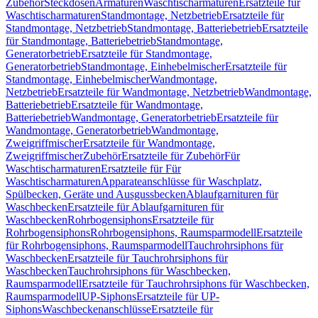
Zubehör
Steckdosen
Armaturen
Waschtischarmaturen
Ersatzteile für
Waschtischarmaturen
Standmontage, Netzbetrieb
Ersatzteile für
Standmontage, Netzbetrieb
Standmontage, Batteriebetrieb
Ersatzteile
für Standmontage, Batteriebetrieb
Standmontage,
Generatorbetrieb
Ersatzteile für Standmontage,
Generatorbetrieb
Standmontage, Einhebelmischer
Ersatzteile für
Standmontage, Einhebelmischer
Wandmontage,
Netzbetrieb
Ersatzteile für Wandmontage, Netzbetrieb
Wandmontage,
Batteriebetrieb
Ersatzteile für Wandmontage,
Batteriebetrieb
Wandmontage, Generatorbetrieb
Ersatzteile für
Wandmontage, Generatorbetrieb
Wandmontage,
Zweigriffmischer
Ersatzteile für Wandmontage,
Zweigriffmischer
Zubehör
Ersatzteile für Zubehör
Für
Waschtischarmaturen
Ersatzteile für Für
Waschtischarmaturen
Apparateanschlüsse für Waschplatz,
Spülbecken, Geräte und Ausgussbecken
Ablaufgarnituren für
Waschbecken
Ersatzteile für Ablaufgarnituren für
Waschbecken
Rohrbogensiphons
Ersatzteile für
Rohrbogensiphons
Rohrbogensiphons, Raumsparmodell
Ersatzteile
für Rohrbogensiphons, Raumsparmodell
Tauchrohrsiphons für
Waschbecken
Ersatzteile für Tauchrohrsiphons für
Waschbecken
Tauchrohrsiphons für Waschbecken,
Raumsparmodell
Ersatzteile für Tauchrohrsiphons für Waschbecken,
Raumsparmodell
UP-Siphons
Ersatzteile für UP-
Siphons
Waschbeckenanschlüsse
Ersatzteile für