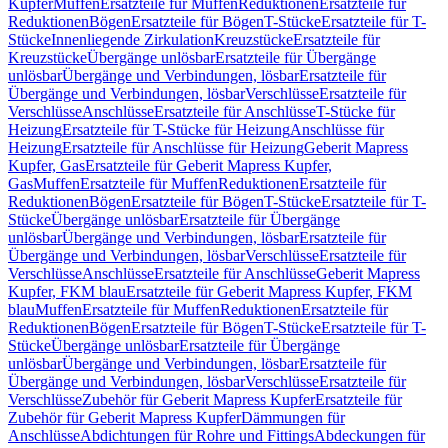
Kupfer
Muffen
Ersatzteile für Muffen
Reduktionen
Ersatzteile für
Reduktionen
Bögen
Ersatzteile für Bögen
T-Stücke
Ersatzteile für T-
Stücke
Innenliegende Zirkulation
Kreuzstücke
Ersatzteile für
Kreuzstücke
Übergänge unlösbar
Ersatzteile für Übergänge
unlösbar
Übergänge und Verbindungen, lösbar
Ersatzteile für
Übergänge und Verbindungen, lösbar
Verschlüsse
Ersatzteile für
Verschlüsse
Anschlüsse
Ersatzteile für Anschlüsse
T-Stücke für
Heizung
Ersatzteile für T-Stücke für Heizung
Anschlüsse für
Heizung
Ersatzteile für Anschlüsse für Heizung
Geberit Mapress
Kupfer, Gas
Ersatzteile für Geberit Mapress Kupfer,
Gas
Muffen
Ersatzteile für Muffen
Reduktionen
Ersatzteile für
Reduktionen
Bögen
Ersatzteile für Bögen
T-Stücke
Ersatzteile für T-
Stücke
Übergänge unlösbar
Ersatzteile für Übergänge
unlösbar
Übergänge und Verbindungen, lösbar
Ersatzteile für
Übergänge und Verbindungen, lösbar
Verschlüsse
Ersatzteile für
Verschlüsse
Anschlüsse
Ersatzteile für Anschlüsse
Geberit Mapress
Kupfer, FKM blau
Ersatzteile für Geberit Mapress Kupfer, FKM
blau
Muffen
Ersatzteile für Muffen
Reduktionen
Ersatzteile für
Reduktionen
Bögen
Ersatzteile für Bögen
T-Stücke
Ersatzteile für T-
Stücke
Übergänge unlösbar
Ersatzteile für Übergänge
unlösbar
Übergänge und Verbindungen, lösbar
Ersatzteile für
Übergänge und Verbindungen, lösbar
Verschlüsse
Ersatzteile für
Verschlüsse
Zubehör für Geberit Mapress Kupfer
Ersatzteile für
Zubehör für Geberit Mapress Kupfer
Dämmungen für
Anschlüsse
Abdichtungen für Rohre und Fittings
Abdeckungen für