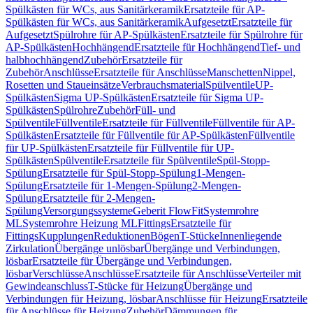
Spülkästen für WCs, aus Sanitärkeramik
Ersatzteile für AP-
Spülkästen für WCs, aus Sanitärkeramik
Aufgesetzt
Ersatzteile für
Aufgesetzt
Spülrohre für AP-Spülkästen
Ersatzteile für Spülrohre für
AP-Spülkästen
Hochhängend
Ersatzteile für Hochhängend
Tief- und
halbhochhängend
Zubehör
Ersatzteile für
Zubehör
Anschlüsse
Ersatzteile für Anschlüsse
Manschetten
Nippel,
Rosetten und Staueinsätze
Verbrauchsmaterial
Spülventile
UP-
Spülkästen
Sigma UP-Spülkästen
Ersatzteile für Sigma UP-
Spülkästen
Spülrohre
Zubehör
Füll- und
Spülventile
Füllventile
Ersatzteile für Füllventile
Füllventile für AP-
Spülkästen
Ersatzteile für Füllventile für AP-Spülkästen
Füllventile
für UP-Spülkästen
Ersatzteile für Füllventile für UP-
Spülkästen
Spülventile
Ersatzteile für Spülventile
Spül-Stopp-
Spülung
Ersatzteile für Spül-Stopp-Spülung
1-Mengen-
Spülung
Ersatzteile für 1-Mengen-Spülung
2-Mengen-
Spülung
Ersatzteile für 2-Mengen-
Spülung
Versorgungssysteme
Geberit FlowFit
Systemrohre
ML
Systemrohre Heizung ML
Fittings
Ersatzteile für
Fittings
Kupplungen
Reduktionen
Bögen
T-Stücke
Innenliegende
Zirkulation
Übergänge unlösbar
Übergänge und Verbindungen,
lösbar
Ersatzteile für Übergänge und Verbindungen,
lösbar
Verschlüsse
Anschlüsse
Ersatzteile für Anschlüsse
Verteiler mit
Gewindeanschluss
T-Stücke für Heizung
Übergänge und
Verbindungen für Heizung, lösbar
Anschlüsse für Heizung
Ersatzteile
für Anschlüsse für Heizung
Zubehör
Dämmungen für