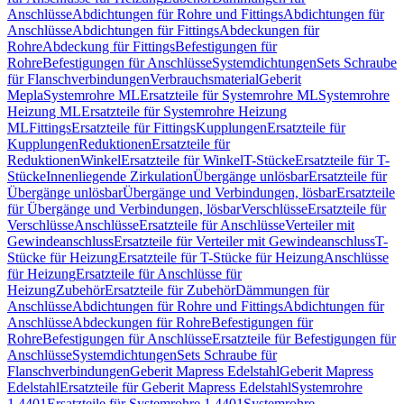
Anschlüsse
Abdichtungen für Rohre und Fittings
Abdichtungen für
Anschlüsse
Abdichtungen für Fittings
Abdeckungen für
Rohre
Abdeckung für Fittings
Befestigungen für
Rohre
Befestigungen für Anschlüsse
Systemdichtungen
Sets Schraube
für Flanschverbindungen
Verbrauchsmaterial
Geberit
Mepla
Systemrohre ML
Ersatzteile für Systemrohre ML
Systemrohre
Heizung ML
Ersatzteile für Systemrohre Heizung
ML
Fittings
Ersatzteile für Fittings
Kupplungen
Ersatzteile für
Kupplungen
Reduktionen
Ersatzteile für
Reduktionen
Winkel
Ersatzteile für Winkel
T-Stücke
Ersatzteile für T-
Stücke
Innenliegende Zirkulation
Übergänge unlösbar
Ersatzteile für
Übergänge unlösbar
Übergänge und Verbindungen, lösbar
Ersatzteile
für Übergänge und Verbindungen, lösbar
Verschlüsse
Ersatzteile für
Verschlüsse
Anschlüsse
Ersatzteile für Anschlüsse
Verteiler mit
Gewindeanschluss
Ersatzteile für Verteiler mit Gewindeanschluss
T-
Stücke für Heizung
Ersatzteile für T-Stücke für Heizung
Anschlüsse
für Heizung
Ersatzteile für Anschlüsse für
Heizung
Zubehör
Ersatzteile für Zubehör
Dämmungen für
Anschlüsse
Abdichtungen für Rohre und Fittings
Abdichtungen für
Anschlüsse
Abdeckungen für Rohre
Befestigungen für
Rohre
Befestigungen für Anschlüsse
Ersatzteile für Befestigungen für
Anschlüsse
Systemdichtungen
Sets Schraube für
Flanschverbindungen
Geberit Mapress Edelstahl
Geberit Mapress
Edelstahl
Ersatzteile für Geberit Mapress Edelstahl
Systemrohre
1.4401
Ersatzteile für Systemrohre 1.4401
Systemrohre