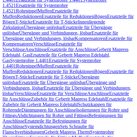
1.4521
Ersatzteile für Systemrohre
1.4521
Rohrnippel
Muffen
Ersatzteile für
Muffen
Reduktionen
Ersatzteile für Reduktionen
Bögen
Ersatzteile für
Bögen
T-Stücke
Ersatzteile für T-Stücke
Innenliegende
Zirkulation
Übergänge unlösbar
Ersatzteile für Übergänge
unlösbar
Übergänge und Verbindungen, lösbar
Ersatzteile für
Übergänge und Verbindungen, lösbar
Kompensatoren
Ersatzteile für
Kompensatoren
Verschlüsse
Ersatzteile für
Verschlüsse
Anschlüsse
Ersatzteile für Anschlüsse
Geberit Mapress
Edelstahl, Gas
Ersatzteile für Geberit Mapress Edelstahl,
Gas
Systemrohre 1.4401
Ersatzteile für Systemrohre
1.4401
Rohrnippel
Muffen
Ersatzteile für
Muffen
Reduktionen
Ersatzteile für Reduktionen
Bögen
Ersatzteile für
Bögen
T-Stücke
Ersatzteile für T-Stücke
Übergänge
unlösbar
Ersatzteile für Übergänge unlösbar
Übergänge und
Verbindungen, lösbar
Ersatzteile für Übergänge und Verbindungen,
lösbar
Verschlüsse
Ersatzteile für Verschlüsse
Anschlüsse
Ersatzteile
für Anschlüsse
Zubehör für Geberit Mapress Edelstahl
Ersatzteile für
Zubehör für Geberit Mapress Edelstahl
Schutzkappen für
Rohrende
Dämmungen für Anschlüsse
Isolierungen für Rohre und
Fittings
Abdichtungen für Rohre und Fittings
Befestigungen für
Anschlüsse
Ersatzteile für Befestigungen für
Anschlüsse
Systemdichtungen
Sets Schraube für
Flanschverbindungen
Geberit Mapress Therm
Systemrohre