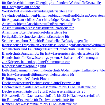
für Steckverbindungen
Übergänge auf andere Werkstoffe
Ersatzteile
für Übergänge auf andere
Werkstoffe
Gewindeverbindungen
Ersatzteile für
Gewindeverbindungen
Flanschverbindungen
Bundbüchsen
Apparatean
für Apparateanschlüsse
Anschlussbögen
Ersatzteile für
Anschlussbögen
Anschlussmuffen
Ersatzteile für
Anschlussmuffen
Anschlussstutzen
Ersatzteile für
Anschlussstutzen
Fertigabläufe
Ersatzteile für
Fertigabläufe
Schneckensiphons
Ersatzteile für
Schneckensiphons
Zubehör
Rohrschellen
Befestigungen für
Rohrschellen
Tragschalen
Verschlüsse
Dichtungen
Bauschutze
Verbrauc
Schallschutz und Feuchtigkeitsschutz
Brandschutz
Ersatzteile für
Brandschutz
Brandschutz für Entwässerungssysteme
Ersatzteile für
Brandschutz für Entwässerungssysteme
Schallschutz
Dämmungen
zur Körperschallentkopplung
Dämmungen zur
Körperschallentkopplung und
Luftschalldämmung
Feuchtigkeitsschutz
Abdichtungen
Lüftungsventile
für Entwässerung
Belüftungsventile
Ersatzteile für
Belüftungsventile
Geberit Pluvia
Dachentwässerung
Dachwassereinläufe
Ersatzteile für
Dachwassereinläufe
Dachwassereinläufe bis 12 l/s
Ersatzteile für
Dachwassereinläufe bis 12 l/s
Dachwassereinläufe bis 25
l/s
Ersatzteile für Dachwassereinläufe bis 25 l/s
Dachwassereinläufe
für Rinnen
Ersatzteile für Dachwassereinläufe für
Rinnen
Dachwassereinläufe bis 12 l/s
Ersatzteile für