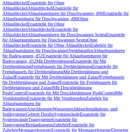
Ablaufdeckel
Ersatzteile für Ohne
Ablaufdeckel
Ablaufdeckel
Ersatzteile für
Ablaufdeckel
Ablaufgarnituren für Duschwannen, d90
Ersatzteile für
Ablaufgarnituren für Duschwannen, d90
Ohne
Ablaufdeckel
Ersatzteile für Ohne
Ablaufdeckel
Ablaufdeckel
Ersatzteile für
Ablaufdeckel
Ablaufgarnituren für Duschwannen Sestra
Ersatzteile
für Ablaufgarnituren für Duschwannen Sestra
Ohne
Ablaufdeckel
Ersatzteile für Ohne Ablaufdeckel
Zubehör für
Ablaufgarnituren für Duschwannen
Ventilstopfen
Ablaufgarnituren
für Badewannen, d52
Ersatzteile für Ablaufgarnituren für
Badewannen, d52
Mit Drehbetätigung
Ersatzteile für Mit
Drehbetätigung
Fertigbausets für Drehbetätigung
Ersatzteile für
Fertigbausets für Drehbetätigung
Mit Drehbetätigung und
Zulauf
Ersatzteile für Mit Drehbetätigung und Zulauf
Fertigbausets
für Drehbetätigung und Zulauf
Ersatzteile für Fertigbausets für
Drehbetätigung und Zulauf
Mit Druckbetätigung
PushControl
Ersatzteile für Mit Druckbetätigung PushControl
Mit
Ventilstopfen
Ersatzteile für Mit Ventilstopfen
Zubehör für
Ablaufgarnituren für
Badewannen
Anschlusssets
Wasseranschlüsse
Installations- und
Spülsysteme
Geberit Duofix
Systemwände
Ersatzteile für
Systemwände
Tragsysteme
Ersatzteile für
Tragsysteme
Beplankungen
Zubehör
Ersatzteile für
Zubehör
Montageelemente
Ersatzteile für Montageelemente
Elemente