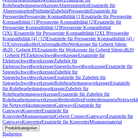
Rohrbearbeitungswerkzeuge
Abpressstopfen
Ersatzteile für
Abpressstopfen
Prüfmittel
Zubehör
Pressgeräte
Ersatzteile für
Pressgeräte
Pressgeräte Kompatibilität [1]
Ersatzteile für Pressgeräte
Kompatibilität [1]
Pressgeräte Kompatibilität [2]
Ersatzteile für
Pressgeräte Kompatibilität [2]
Pressgeräte Kompatibilität
[2XL]
Ersatzteile für Pressgeräte Kompatibilität [2XL]
Pressgeräte
Kompatibilität [4] / [2]
Ersatzteile für Pressgeräte Kompatibilität [4] /
[2]
Universalkoffer
Universalkoffer
Werkzeuge für Geberit Silent-
db20 / Geberit PE
Ersatzteile für Werkzeuge für Geberit Silent-db20
/ Geberit PE
Elektroschweißwerkzeuge
Ersatzteile für
Elektroschweißwerkzeuge
Zubehör für
Elektroschweißwerkzeuge
Spiegelschweißwerkzeuge
Ersatzteile für
Spiegelschweißwerkzeuge
Zubehör für
Spiegelschweißwerkzeuge
Ersatzteile für Zubehör für
Spiegelschweißwerkzeuge
Rohrbearbeitungswerkzeuge
Ersatzteile
für Rohrbearbeitungswerkzeuge
Zubehör für
Rohrbearbeitungswerkzeuge
Ersatzteile für Zubehör für
Rohrbearbeitungswerkzeuge
Bedienhilfen
Fernbedienungen
Netzwerk
für Netzwerkkomponenten
Gateways
Ersatzteile für
Gateways
Konverter
Ersatzteile für
Konverter
Montagematerial
Geberit Connect
Gateways
Ersatzteile für
Gateways
Konverter
Ersatzteile für Konverter
Montagematerial
Produktkategorien
Badserien