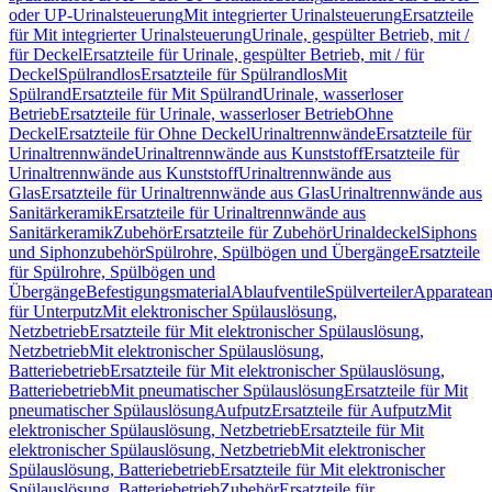
oder UP-Urinalsteuerung
Mit integrierter Urinalsteuerung
Ersatzteile
für Mit integrierter Urinalsteuerung
Urinale, gespülter Betrieb, mit /
für Deckel
Ersatzteile für Urinale, gespülter Betrieb, mit / für
Deckel
Spülrandlos
Ersatzteile für Spülrandlos
Mit
Spülrand
Ersatzteile für Mit Spülrand
Urinale, wasserloser
Betrieb
Ersatzteile für Urinale, wasserloser Betrieb
Ohne
Deckel
Ersatzteile für Ohne Deckel
Urinaltrennwände
Ersatzteile für
Urinaltrennwände
Urinaltrennwände aus Kunststoff
Ersatzteile für
Urinaltrennwände aus Kunststoff
Urinaltrennwände aus
Glas
Ersatzteile für Urinaltrennwände aus Glas
Urinaltrennwände aus
Sanitärkeramik
Ersatzteile für Urinaltrennwände aus
Sanitärkeramik
Zubehör
Ersatzteile für Zubehör
Urinaldeckel
Siphons
und Siphonzubehör
Spülrohre, Spülbögen und Übergänge
Ersatzteile
für Spülrohre, Spülbögen und
Übergänge
Befestigungsmaterial
Ablaufventile
Spülverteiler
Apparatean
für Unterputz
Mit elektronischer Spülauslösung,
Netzbetrieb
Ersatzteile für Mit elektronischer Spülauslösung,
Netzbetrieb
Mit elektronischer Spülauslösung,
Batteriebetrieb
Ersatzteile für Mit elektronischer Spülauslösung,
Batteriebetrieb
Mit pneumatischer Spülauslösung
Ersatzteile für Mit
pneumatischer Spülauslösung
Aufputz
Ersatzteile für Aufputz
Mit
elektronischer Spülauslösung, Netzbetrieb
Ersatzteile für Mit
elektronischer Spülauslösung, Netzbetrieb
Mit elektronischer
Spülauslösung, Batteriebetrieb
Ersatzteile für Mit elektronischer
Spülauslösung, Batteriebetrieb
Zubehör
Ersatzteile für