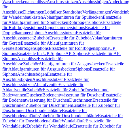
Waschbeckenanschlüsse
Anschlussstutzen
Anschlussbögen
Abdeckung
für
Anschlüsse
Dichtungen
Löthülsen
Standrohre
Verlängerungen
Wandeinb
für Wandeinbaukästen
Ablaufgarnituren für Spülbecken
Ersatzteile
für Ablaufgarnituren für Spülbecken
Rohrbogensiphons
Ersatzteile
für Rohrbogensiphons
Doppelkammersiphons
Ersatzteile für
Doppelkammersiphons
Anschlussstutzen
Ersatzteile für
Anschlussstutzen
Zubehör
Ersatzteile für Zubehör
Ablaufgarnituren
für Geräte
Ersatzteile für Ablaufgarnituren für
Geräte
Rohrbogensiphons
Ersatzteile für Rohrbogensiphons
UP-
Siphons
Ersatzteile für UP-Siphons
AP-Siphons
Ersatzteile für AP-
Siphons
Anschlüsse
Ersatzteile für
Anschlüsse
Zubehör
Ablaufgarnituren für Ausgussbecken
Ersatzteile
für Ablaufgarnituren für Ausgussbecken
Siphons
Ersatzteile für
Siphons
Anschlussbögen
Ersatzteile für
Anschlussbögen
Anschlussstutzen
Ersatzteile für
Anschlussstutzen
Ablaufventile
Ersatzteile für
Ablaufventile
Zubehör
Ersatzteile für Zubehör
Duschen und
Badewannen
Duschen
Bodenentwässerung für Duschen
Ersatzteile
für Bodenentwässerung für Duschen
Duschrinnen
Ersatzteile für
Duschrinnen
Zubehör für Duschrinnen
Ersatzteile für Zubehör für
Duschrinnen
Duschbodenabläufe
Ersatzteile für
Duschbodenabläufe
Zubehör für Duschbodenabläufe
Ersatzteile für
Zubehör für Duschbodenabläufe
Wandabläufe
Ersatzteile für
Wandabläufe
Zubehör für Wandabläufe
Ersatzteile für Zubehör für