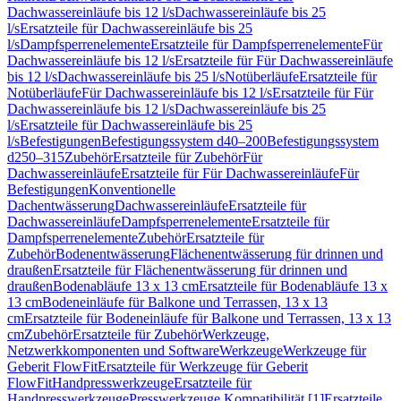
Dachwassereinläufe bis 12 l/s
Dachwassereinläufe bis 25
l/s
Ersatzteile für Dachwassereinläufe bis 25
l/s
Dampfsperrenelemente
Ersatzteile für Dampfsperrenelemente
Für
Dachwassereinläufe bis 12 l/s
Ersatzteile für Für Dachwassereinläufe
bis 12 l/s
Dachwassereinläufe bis 25 l/s
Notüberläufe
Ersatzteile für
Notüberläufe
Für Dachwassereinläufe bis 12 l/s
Ersatzteile für Für
Dachwassereinläufe bis 12 l/s
Dachwassereinläufe bis 25
l/s
Ersatzteile für Dachwassereinläufe bis 25
l/s
Befestigungen
Befestigungssystem d40–200
Befestigungssystem
d250–315
Zubehör
Ersatzteile für Zubehör
Für
Dachwassereinläufe
Ersatzteile für Für Dachwassereinläufe
Für
Befestigungen
Konventionelle
Dachentwässerung
Dachwassereinläufe
Ersatzteile für
Dachwassereinläufe
Dampfsperrenelemente
Ersatzteile für
Dampfsperrenelemente
Zubehör
Ersatzteile für
Zubehör
Bodenentwässerung
Flächenentwässerung für drinnen und
draußen
Ersatzteile für Flächenentwässerung für drinnen und
draußen
Bodenabläufe 13 x 13 cm
Ersatzteile für Bodenabläufe 13 x
13 cm
Bodeneinläufe für Balkone und Terrassen, 13 x 13
cm
Ersatzteile für Bodeneinläufe für Balkone und Terrassen, 13 x 13
cm
Zubehör
Ersatzteile für Zubehör
Werkzeuge,
Netzwerkkomponenten und Software
Werkzeuge
Werkzeuge für
Geberit FlowFit
Ersatzteile für Werkzeuge für Geberit
FlowFit
Handpresswerkzeuge
Ersatzteile für
Handpresswerkzeuge
Presswerkzeuge Kompatibilität [1]
Ersatzteile