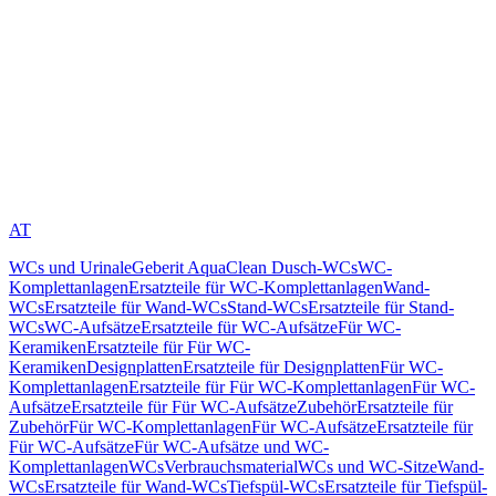
AT
WCs und Urinale
Geberit AquaClean Dusch-WCs
WC-
Komplettanlagen
Ersatzteile für WC-Komplettanlagen
Wand-
WCs
Ersatzteile für Wand-WCs
Stand-WCs
Ersatzteile für Stand-
WCs
WC-Aufsätze
Ersatzteile für WC-Aufsätze
Für WC-
Keramiken
Ersatzteile für Für WC-
Keramiken
Designplatten
Ersatzteile für Designplatten
Für WC-
Komplettanlagen
Ersatzteile für Für WC-Komplettanlagen
Für WC-
Aufsätze
Ersatzteile für Für WC-Aufsätze
Zubehör
Ersatzteile für
Zubehör
Für WC-Komplettanlagen
Für WC-Aufsätze
Ersatzteile für
Für WC-Aufsätze
Für WC-Aufsätze und WC-
Komplettanlagen
WCs
Verbrauchsmaterial
WCs und WC-Sitze
Wand-
WCs
Ersatzteile für Wand-WCs
Tiefspül-WCs
Ersatzteile für Tiefspül-