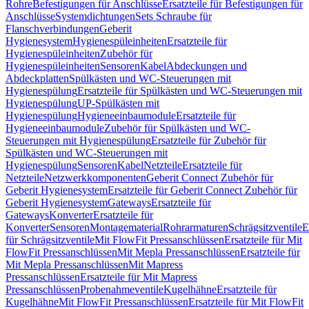
Rohre
Befestigungen für Anschlüsse
Ersatzteile für Befestigungen für
Anschlüsse
Systemdichtungen
Sets Schraube für
Flanschverbindungen
Geberit
Hygienesystem
Hygienespüleinheiten
Ersatzteile für
Hygienespüleinheiten
Zubehör für
Hygienespüleinheiten
Sensoren
Kabel
Abdeckungen und
Abdeckplatten
Spülkästen und WC-Steuerungen mit
Hygienespülung
Ersatzteile für Spülkästen und WC-Steuerungen mit
Hygienespülung
UP-Spülkästen mit
Hygienespülung
Hygieneeinbaumodule
Ersatzteile für
Hygieneeinbaumodule
Zubehör für Spülkästen und WC-
Steuerungen mit Hygienespülung
Ersatzteile für Zubehör für
Spülkästen und WC-Steuerungen mit
Hygienespülung
Sensoren
Kabel
Netzteile
Ersatzteile für
Netzteile
Netzwerkkomponenten
Geberit Connect Zubehör für
Geberit Hygienesystem
Ersatzteile für Geberit Connect Zubehör für
Geberit Hygienesystem
Gateways
Ersatzteile für
Gateways
Konverter
Ersatzteile für
Konverter
Sensoren
Montagematerial
Rohrarmaturen
Schrägsitzventile
E
für Schrägsitzventile
Mit FlowFit Pressanschlüssen
Ersatzteile für Mit
FlowFit Pressanschlüssen
Mit Mepla Pressanschlüssen
Ersatzteile für
Mit Mepla Pressanschlüssen
Mit Mapress
Pressanschlüssen
Ersatzteile für Mit Mapress
Pressanschlüssen
Probenahmeventile
Kugelhähne
Ersatzteile für
Kugelhähne
Mit FlowFit Pressanschlüssen
Ersatzteile für Mit FlowFit