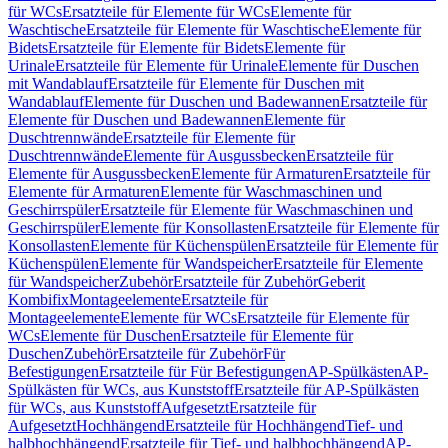
für WCs
Ersatzteile für Elemente für WCs
Elemente für
Waschtische
Ersatzteile für Elemente für Waschtische
Elemente für
Bidets
Ersatzteile für Elemente für Bidets
Elemente für
Urinale
Ersatzteile für Elemente für Urinale
Elemente für Duschen
mit Wandablauf
Ersatzteile für Elemente für Duschen mit
Wandablauf
Elemente für Duschen und Badewannen
Ersatzteile für
Elemente für Duschen und Badewannen
Elemente für
Duschtrennwände
Ersatzteile für Elemente für
Duschtrennwände
Elemente für Ausgussbecken
Ersatzteile für
Elemente für Ausgussbecken
Elemente für Armaturen
Ersatzteile für
Elemente für Armaturen
Elemente für Waschmaschinen und
Geschirrspüler
Ersatzteile für Elemente für Waschmaschinen und
Geschirrspüler
Elemente für Konsollasten
Ersatzteile für Elemente für
Konsollasten
Elemente für Küchenspülen
Ersatzteile für Elemente für
Küchenspülen
Elemente für Wandspeicher
Ersatzteile für Elemente
für Wandspeicher
Zubehör
Ersatzteile für Zubehör
Geberit
Kombifix
Montageelemente
Ersatzteile für
Montageelemente
Elemente für WCs
Ersatzteile für Elemente für
WCs
Elemente für Duschen
Ersatzteile für Elemente für
Duschen
Zubehör
Ersatzteile für Zubehör
Für
Befestigungen
Ersatzteile für Für Befestigungen
AP-Spülkästen
AP-
Spülkästen für WCs, aus Kunststoff
Ersatzteile für AP-Spülkästen
für WCs, aus Kunststoff
Aufgesetzt
Ersatzteile für
Aufgesetzt
Hochhängend
Ersatzteile für Hochhängend
Tief- und
halbhochhängend
Ersatzteile für Tief- und halbhochhängend
AP-