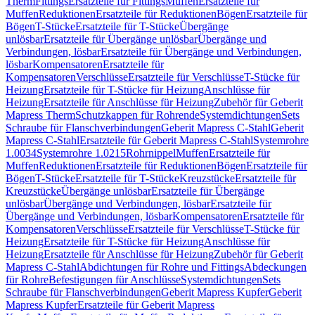
Therm
Fittings
Ersatzteile für Fittings
Muffen
Ersatzteile für
Muffen
Reduktionen
Ersatzteile für Reduktionen
Bögen
Ersatzteile für
Bögen
T-Stücke
Ersatzteile für T-Stücke
Übergänge
unlösbar
Ersatzteile für Übergänge unlösbar
Übergänge und
Verbindungen, lösbar
Ersatzteile für Übergänge und Verbindungen,
lösbar
Kompensatoren
Ersatzteile für
Kompensatoren
Verschlüsse
Ersatzteile für Verschlüsse
T-Stücke für
Heizung
Ersatzteile für T-Stücke für Heizung
Anschlüsse für
Heizung
Ersatzteile für Anschlüsse für Heizung
Zubehör für Geberit
Mapress Therm
Schutzkappen für Rohrende
Systemdichtungen
Sets
Schraube für Flanschverbindungen
Geberit Mapress C-Stahl
Geberit
Mapress C-Stahl
Ersatzteile für Geberit Mapress C-Stahl
Systemrohre
1.0034
Systemrohre 1.0215
Rohrnippel
Muffen
Ersatzteile für
Muffen
Reduktionen
Ersatzteile für Reduktionen
Bögen
Ersatzteile für
Bögen
T-Stücke
Ersatzteile für T-Stücke
Kreuzstücke
Ersatzteile für
Kreuzstücke
Übergänge unlösbar
Ersatzteile für Übergänge
unlösbar
Übergänge und Verbindungen, lösbar
Ersatzteile für
Übergänge und Verbindungen, lösbar
Kompensatoren
Ersatzteile für
Kompensatoren
Verschlüsse
Ersatzteile für Verschlüsse
T-Stücke für
Heizung
Ersatzteile für T-Stücke für Heizung
Anschlüsse für
Heizung
Ersatzteile für Anschlüsse für Heizung
Zubehör für Geberit
Mapress C-Stahl
Abdichtungen für Rohre und Fittings
Abdeckungen
für Rohre
Befestigungen für Anschlüsse
Systemdichtungen
Sets
Schraube für Flanschverbindungen
Geberit Mapress Kupfer
Geberit
Mapress Kupfer
Ersatzteile für Geberit Mapress