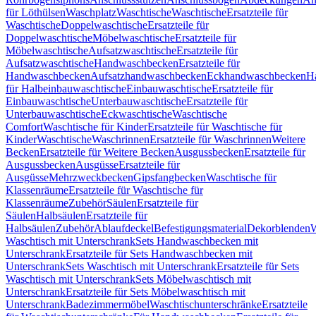
für Löthülsen
Waschplatz
Waschtische
Waschtische
Ersatzteile für
Waschtische
Doppelwaschtische
Ersatzteile für
Doppelwaschtische
Möbelwaschtische
Ersatzteile für
Möbelwaschtische
Aufsatzwaschtische
Ersatzteile für
Aufsatzwaschtische
Handwaschbecken
Ersatzteile für
Handwaschbecken
Aufsatzhandwaschbecken
Eckhandwaschbecken
H
für Halbeinbauwaschtische
Einbauwaschtische
Ersatzteile für
Einbauwaschtische
Unterbauwaschtische
Ersatzteile für
Unterbauwaschtische
Eckwaschtische
Waschtische
Comfort
Waschtische für Kinder
Ersatzteile für Waschtische für
Kinder
Waschtische
Waschrinnen
Ersatzteile für Waschrinnen
Weitere
Becken
Ersatzteile für Weitere Becken
Ausgussbecken
Ersatzteile für
Ausgussbecken
Ausgüsse
Ersatzteile für
Ausgüsse
Mehrzweckbecken
Gipsfangbecken
Waschtische für
Klassenräume
Ersatzteile für Waschtische für
Klassenräume
Zubehör
Säulen
Ersatzteile für
Säulen
Halbsäulen
Ersatzteile für
Halbsäulen
Zubehör
Ablaufdeckel
Befestigungsmaterial
Dekorblenden
W
Waschtisch mit Unterschrank
Sets Handwaschbecken mit
Unterschrank
Ersatzteile für Sets Handwaschbecken mit
Unterschrank
Sets Waschtisch mit Unterschrank
Ersatzteile für Sets
Waschtisch mit Unterschrank
Sets Möbelwaschtisch mit
Unterschrank
Ersatzteile für Sets Möbelwaschtisch mit
Unterschrank
Badezimmermöbel
Waschtischunterschränke
Ersatzteile