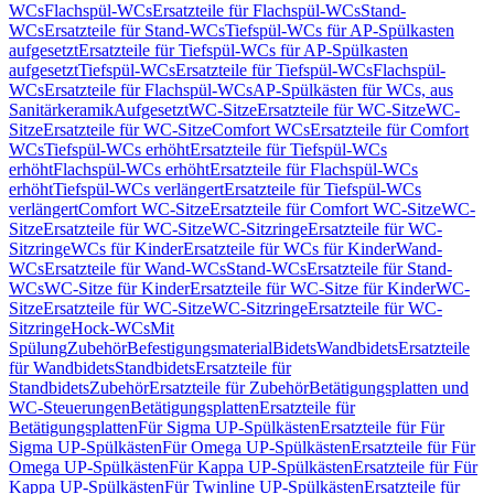
WCs
Flachspül-WCs
Ersatzteile für Flachspül-WCs
Stand-
WCs
Ersatzteile für Stand-WCs
Tiefspül-WCs für AP-Spülkasten
aufgesetzt
Ersatzteile für Tiefspül-WCs für AP-Spülkasten
aufgesetzt
Tiefspül-WCs
Ersatzteile für Tiefspül-WCs
Flachspül-
WCs
Ersatzteile für Flachspül-WCs
AP-Spülkästen für WCs, aus
Sanitärkeramik
Aufgesetzt
WC-Sitze
Ersatzteile für WC-Sitze
WC-
Sitze
Ersatzteile für WC-Sitze
Comfort WCs
Ersatzteile für Comfort
WCs
Tiefspül-WCs erhöht
Ersatzteile für Tiefspül-WCs
erhöht
Flachspül-WCs erhöht
Ersatzteile für Flachspül-WCs
erhöht
Tiefspül-WCs verlängert
Ersatzteile für Tiefspül-WCs
verlängert
Comfort WC-Sitze
Ersatzteile für Comfort WC-Sitze
WC-
Sitze
Ersatzteile für WC-Sitze
WC-Sitzringe
Ersatzteile für WC-
Sitzringe
WCs für Kinder
Ersatzteile für WCs für Kinder
Wand-
WCs
Ersatzteile für Wand-WCs
Stand-WCs
Ersatzteile für Stand-
WCs
WC-Sitze für Kinder
Ersatzteile für WC-Sitze für Kinder
WC-
Sitze
Ersatzteile für WC-Sitze
WC-Sitzringe
Ersatzteile für WC-
Sitzringe
Hock-WCs
Mit
Spülung
Zubehör
Befestigungsmaterial
Bidets
Wandbidets
Ersatzteile
für Wandbidets
Standbidets
Ersatzteile für
Standbidets
Zubehör
Ersatzteile für Zubehör
Betätigungsplatten und
WC-Steuerungen
Betätigungsplatten
Ersatzteile für
Betätigungsplatten
Für Sigma UP-Spülkästen
Ersatzteile für Für
Sigma UP-Spülkästen
Für Omega UP-Spülkästen
Ersatzteile für Für
Omega UP-Spülkästen
Für Kappa UP-Spülkästen
Ersatzteile für Für
Kappa UP-Spülkästen
Für Twinline UP-Spülkästen
Ersatzteile für