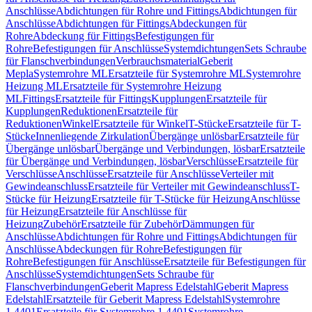
Anschlüsse
Abdichtungen für Rohre und Fittings
Abdichtungen für
Anschlüsse
Abdichtungen für Fittings
Abdeckungen für
Rohre
Abdeckung für Fittings
Befestigungen für
Rohre
Befestigungen für Anschlüsse
Systemdichtungen
Sets Schraube
für Flanschverbindungen
Verbrauchsmaterial
Geberit
Mepla
Systemrohre ML
Ersatzteile für Systemrohre ML
Systemrohre
Heizung ML
Ersatzteile für Systemrohre Heizung
ML
Fittings
Ersatzteile für Fittings
Kupplungen
Ersatzteile für
Kupplungen
Reduktionen
Ersatzteile für
Reduktionen
Winkel
Ersatzteile für Winkel
T-Stücke
Ersatzteile für T-
Stücke
Innenliegende Zirkulation
Übergänge unlösbar
Ersatzteile für
Übergänge unlösbar
Übergänge und Verbindungen, lösbar
Ersatzteile
für Übergänge und Verbindungen, lösbar
Verschlüsse
Ersatzteile für
Verschlüsse
Anschlüsse
Ersatzteile für Anschlüsse
Verteiler mit
Gewindeanschluss
Ersatzteile für Verteiler mit Gewindeanschluss
T-
Stücke für Heizung
Ersatzteile für T-Stücke für Heizung
Anschlüsse
für Heizung
Ersatzteile für Anschlüsse für
Heizung
Zubehör
Ersatzteile für Zubehör
Dämmungen für
Anschlüsse
Abdichtungen für Rohre und Fittings
Abdichtungen für
Anschlüsse
Abdeckungen für Rohre
Befestigungen für
Rohre
Befestigungen für Anschlüsse
Ersatzteile für Befestigungen für
Anschlüsse
Systemdichtungen
Sets Schraube für
Flanschverbindungen
Geberit Mapress Edelstahl
Geberit Mapress
Edelstahl
Ersatzteile für Geberit Mapress Edelstahl
Systemrohre
1.4401
Ersatzteile für Systemrohre 1.4401
Systemrohre