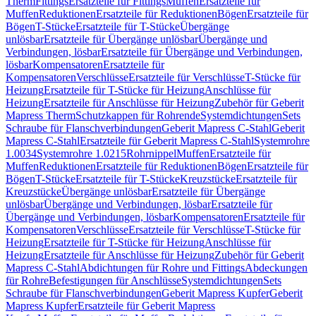
Therm
Fittings
Ersatzteile für Fittings
Muffen
Ersatzteile für
Muffen
Reduktionen
Ersatzteile für Reduktionen
Bögen
Ersatzteile für
Bögen
T-Stücke
Ersatzteile für T-Stücke
Übergänge
unlösbar
Ersatzteile für Übergänge unlösbar
Übergänge und
Verbindungen, lösbar
Ersatzteile für Übergänge und Verbindungen,
lösbar
Kompensatoren
Ersatzteile für
Kompensatoren
Verschlüsse
Ersatzteile für Verschlüsse
T-Stücke für
Heizung
Ersatzteile für T-Stücke für Heizung
Anschlüsse für
Heizung
Ersatzteile für Anschlüsse für Heizung
Zubehör für Geberit
Mapress Therm
Schutzkappen für Rohrende
Systemdichtungen
Sets
Schraube für Flanschverbindungen
Geberit Mapress C-Stahl
Geberit
Mapress C-Stahl
Ersatzteile für Geberit Mapress C-Stahl
Systemrohre
1.0034
Systemrohre 1.0215
Rohrnippel
Muffen
Ersatzteile für
Muffen
Reduktionen
Ersatzteile für Reduktionen
Bögen
Ersatzteile für
Bögen
T-Stücke
Ersatzteile für T-Stücke
Kreuzstücke
Ersatzteile für
Kreuzstücke
Übergänge unlösbar
Ersatzteile für Übergänge
unlösbar
Übergänge und Verbindungen, lösbar
Ersatzteile für
Übergänge und Verbindungen, lösbar
Kompensatoren
Ersatzteile für
Kompensatoren
Verschlüsse
Ersatzteile für Verschlüsse
T-Stücke für
Heizung
Ersatzteile für T-Stücke für Heizung
Anschlüsse für
Heizung
Ersatzteile für Anschlüsse für Heizung
Zubehör für Geberit
Mapress C-Stahl
Abdichtungen für Rohre und Fittings
Abdeckungen
für Rohre
Befestigungen für Anschlüsse
Systemdichtungen
Sets
Schraube für Flanschverbindungen
Geberit Mapress Kupfer
Geberit
Mapress Kupfer
Ersatzteile für Geberit Mapress