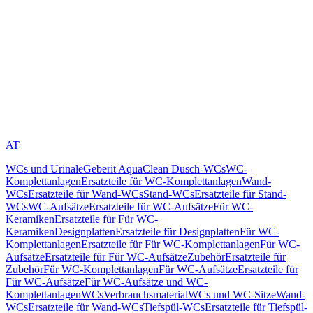
AT
WCs und Urinale
Geberit AquaClean Dusch-WCs
WC-
Komplettanlagen
Ersatzteile für WC-Komplettanlagen
Wand-
WCs
Ersatzteile für Wand-WCs
Stand-WCs
Ersatzteile für Stand-
WCs
WC-Aufsätze
Ersatzteile für WC-Aufsätze
Für WC-
Keramiken
Ersatzteile für Für WC-
Keramiken
Designplatten
Ersatzteile für Designplatten
Für WC-
Komplettanlagen
Ersatzteile für Für WC-Komplettanlagen
Für WC-
Aufsätze
Ersatzteile für Für WC-Aufsätze
Zubehör
Ersatzteile für
Zubehör
Für WC-Komplettanlagen
Für WC-Aufsätze
Ersatzteile für
Für WC-Aufsätze
Für WC-Aufsätze und WC-
Komplettanlagen
WCs
Verbrauchsmaterial
WCs und WC-Sitze
Wand-
WCs
Ersatzteile für Wand-WCs
Tiefspül-WCs
Ersatzteile für Tiefspül-