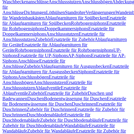
Waschbeckenanschlüsse
Anschlussstutzen
Anschlussbögen
Abdeckung
für
Anschlüsse
Dichtungen
Löthülsen
Standrohre
Verlängerungen
Wandeinb
für Wandeinbaukästen
Ablaufgarnituren für Spülbecken
Ersatzteile
für Ablaufgarnituren für Spülbecken
Rohrbogensiphons
Ersatzteile
für Rohrbogensiphons
Doppelkammersiphons
Ersatzteile für
Doppelkammersiphons
Anschlussstutzen
Ersatzteile für
Anschlussstutzen
Zubehör
Ersatzteile für Zubehör
Ablaufgarnituren
für Geräte
Ersatzteile für Ablaufgarnituren für
Geräte
Rohrbogensiphons
Ersatzteile für Rohrbogensiphons
UP-
Siphons
Ersatzteile für UP-Siphons
AP-Siphons
Ersatzteile für AP-
Siphons
Anschlüsse
Ersatzteile für
Anschlüsse
Zubehör
Ablaufgarnituren für Ausgussbecken
Ersatzteile
für Ablaufgarnituren für Ausgussbecken
Siphons
Ersatzteile für
Siphons
Anschlussbögen
Ersatzteile für
Anschlussbögen
Anschlussstutzen
Ersatzteile für
Anschlussstutzen
Ablaufventile
Ersatzteile für
Ablaufventile
Zubehör
Ersatzteile für Zubehör
Duschen und
Badewannen
Duschen
Bodenentwässerung für Duschen
Ersatzteile
für Bodenentwässerung für Duschen
Duschrinnen
Ersatzteile für
Duschrinnen
Zubehör für Duschrinnen
Ersatzteile für Zubehör für
Duschrinnen
Duschbodenabläufe
Ersatzteile für
Duschbodenabläufe
Zubehör für Duschbodenabläufe
Ersatzteile für
Zubehör für Duschbodenabläufe
Wandabläufe
Ersatzteile für
Wandabläufe
Zubehör für Wandabläufe
Ersatzteile für Zubehör für