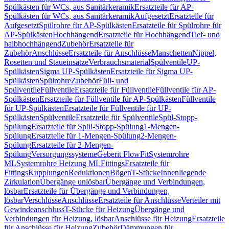
Spülkästen für WCs, aus Sanitärkeramik
Ersatzteile für AP-
Spülkästen für WCs, aus Sanitärkeramik
Aufgesetzt
Ersatzteile für
Aufgesetzt
Spülrohre für AP-Spülkästen
Ersatzteile für Spülrohre für
AP-Spülkästen
Hochhängend
Ersatzteile für Hochhängend
Tief- und
halbhochhängend
Zubehör
Ersatzteile für
Zubehör
Anschlüsse
Ersatzteile für Anschlüsse
Manschetten
Nippel,
Rosetten und Staueinsätze
Verbrauchsmaterial
Spülventile
UP-
Spülkästen
Sigma UP-Spülkästen
Ersatzteile für Sigma UP-
Spülkästen
Spülrohre
Zubehör
Füll- und
Spülventile
Füllventile
Ersatzteile für Füllventile
Füllventile für AP-
Spülkästen
Ersatzteile für Füllventile für AP-Spülkästen
Füllventile
für UP-Spülkästen
Ersatzteile für Füllventile für UP-
Spülkästen
Spülventile
Ersatzteile für Spülventile
Spül-Stopp-
Spülung
Ersatzteile für Spül-Stopp-Spülung
1-Mengen-
Spülung
Ersatzteile für 1-Mengen-Spülung
2-Mengen-
Spülung
Ersatzteile für 2-Mengen-
Spülung
Versorgungssysteme
Geberit FlowFit
Systemrohre
ML
Systemrohre Heizung ML
Fittings
Ersatzteile für
Fittings
Kupplungen
Reduktionen
Bögen
T-Stücke
Innenliegende
Zirkulation
Übergänge unlösbar
Übergänge und Verbindungen,
lösbar
Ersatzteile für Übergänge und Verbindungen,
lösbar
Verschlüsse
Anschlüsse
Ersatzteile für Anschlüsse
Verteiler mit
Gewindeanschluss
T-Stücke für Heizung
Übergänge und
Verbindungen für Heizung, lösbar
Anschlüsse für Heizung
Ersatzteile
für Anschlüsse für Heizung
Zubehör
Dämmungen für