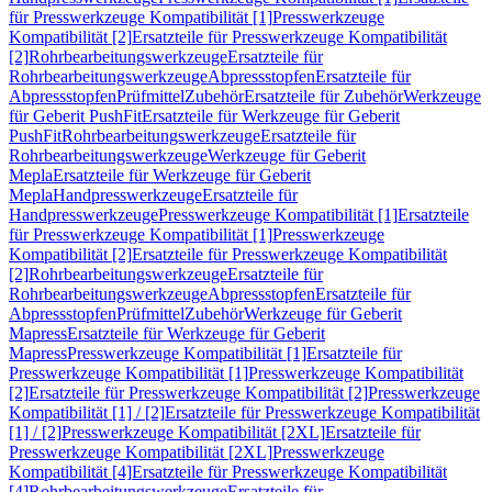
für Presswerkzeuge Kompatibilität [1]
Presswerkzeuge
Kompatibilität [2]
Ersatzteile für Presswerkzeuge Kompatibilität
[2]
Rohrbearbeitungswerkzeuge
Ersatzteile für
Rohrbearbeitungswerkzeuge
Abpressstopfen
Ersatzteile für
Abpressstopfen
Prüfmittel
Zubehör
Ersatzteile für Zubehör
Werkzeuge
für Geberit PushFit
Ersatzteile für Werkzeuge für Geberit
PushFit
Rohrbearbeitungswerkzeuge
Ersatzteile für
Rohrbearbeitungswerkzeuge
Werkzeuge für Geberit
Mepla
Ersatzteile für Werkzeuge für Geberit
Mepla
Handpresswerkzeuge
Ersatzteile für
Handpresswerkzeuge
Presswerkzeuge Kompatibilität [1]
Ersatzteile
für Presswerkzeuge Kompatibilität [1]
Presswerkzeuge
Kompatibilität [2]
Ersatzteile für Presswerkzeuge Kompatibilität
[2]
Rohrbearbeitungswerkzeuge
Ersatzteile für
Rohrbearbeitungswerkzeuge
Abpressstopfen
Ersatzteile für
Abpressstopfen
Prüfmittel
Zubehör
Werkzeuge für Geberit
Mapress
Ersatzteile für Werkzeuge für Geberit
Mapress
Presswerkzeuge Kompatibilität [1]
Ersatzteile für
Presswerkzeuge Kompatibilität [1]
Presswerkzeuge Kompatibilität
[2]
Ersatzteile für Presswerkzeuge Kompatibilität [2]
Presswerkzeuge
Kompatibilität [1] / [2]
Ersatzteile für Presswerkzeuge Kompatibilität
[1] / [2]
Presswerkzeuge Kompatibilität [2XL]
Ersatzteile für
Presswerkzeuge Kompatibilität [2XL]
Presswerkzeuge
Kompatibilität [4]
Ersatzteile für Presswerkzeuge Kompatibilität
[4]
Rohrbearbeitungswerkzeuge
Ersatzteile für