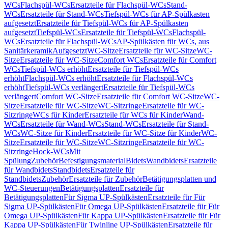
WCs
Flachspül-WCs
Ersatzteile für Flachspül-WCs
Stand-
WCs
Ersatzteile für Stand-WCs
Tiefspül-WCs für AP-Spülkasten
aufgesetzt
Ersatzteile für Tiefspül-WCs für AP-Spülkasten
aufgesetzt
Tiefspül-WCs
Ersatzteile für Tiefspül-WCs
Flachspül-
WCs
Ersatzteile für Flachspül-WCs
AP-Spülkästen für WCs, aus
Sanitärkeramik
Aufgesetzt
WC-Sitze
Ersatzteile für WC-Sitze
WC-
Sitze
Ersatzteile für WC-Sitze
Comfort WCs
Ersatzteile für Comfort
WCs
Tiefspül-WCs erhöht
Ersatzteile für Tiefspül-WCs
erhöht
Flachspül-WCs erhöht
Ersatzteile für Flachspül-WCs
erhöht
Tiefspül-WCs verlängert
Ersatzteile für Tiefspül-WCs
verlängert
Comfort WC-Sitze
Ersatzteile für Comfort WC-Sitze
WC-
Sitze
Ersatzteile für WC-Sitze
WC-Sitzringe
Ersatzteile für WC-
Sitzringe
WCs für Kinder
Ersatzteile für WCs für Kinder
Wand-
WCs
Ersatzteile für Wand-WCs
Stand-WCs
Ersatzteile für Stand-
WCs
WC-Sitze für Kinder
Ersatzteile für WC-Sitze für Kinder
WC-
Sitze
Ersatzteile für WC-Sitze
WC-Sitzringe
Ersatzteile für WC-
Sitzringe
Hock-WCs
Mit
Spülung
Zubehör
Befestigungsmaterial
Bidets
Wandbidets
Ersatzteile
für Wandbidets
Standbidets
Ersatzteile für
Standbidets
Zubehör
Ersatzteile für Zubehör
Betätigungsplatten und
WC-Steuerungen
Betätigungsplatten
Ersatzteile für
Betätigungsplatten
Für Sigma UP-Spülkästen
Ersatzteile für Für
Sigma UP-Spülkästen
Für Omega UP-Spülkästen
Ersatzteile für Für
Omega UP-Spülkästen
Für Kappa UP-Spülkästen
Ersatzteile für Für
Kappa UP-Spülkästen
Für Twinline UP-Spülkästen
Ersatzteile für