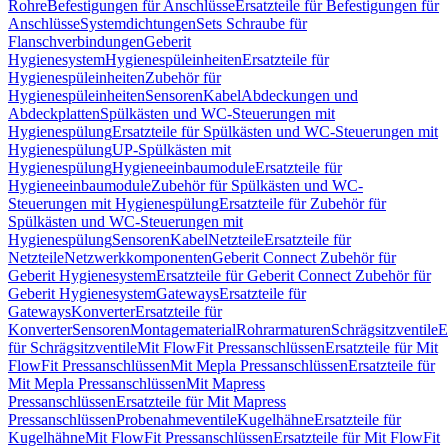
Rohre
Befestigungen für Anschlüsse
Ersatzteile für Befestigungen für
Anschlüsse
Systemdichtungen
Sets Schraube für
Flanschverbindungen
Geberit
Hygienesystem
Hygienespüleinheiten
Ersatzteile für
Hygienespüleinheiten
Zubehör für
Hygienespüleinheiten
Sensoren
Kabel
Abdeckungen und
Abdeckplatten
Spülkästen und WC-Steuerungen mit
Hygienespülung
Ersatzteile für Spülkästen und WC-Steuerungen mit
Hygienespülung
UP-Spülkästen mit
Hygienespülung
Hygieneeinbaumodule
Ersatzteile für
Hygieneeinbaumodule
Zubehör für Spülkästen und WC-
Steuerungen mit Hygienespülung
Ersatzteile für Zubehör für
Spülkästen und WC-Steuerungen mit
Hygienespülung
Sensoren
Kabel
Netzteile
Ersatzteile für
Netzteile
Netzwerkkomponenten
Geberit Connect Zubehör für
Geberit Hygienesystem
Ersatzteile für Geberit Connect Zubehör für
Geberit Hygienesystem
Gateways
Ersatzteile für
Gateways
Konverter
Ersatzteile für
Konverter
Sensoren
Montagematerial
Rohrarmaturen
Schrägsitzventile
E
für Schrägsitzventile
Mit FlowFit Pressanschlüssen
Ersatzteile für Mit
FlowFit Pressanschlüssen
Mit Mepla Pressanschlüssen
Ersatzteile für
Mit Mepla Pressanschlüssen
Mit Mapress
Pressanschlüssen
Ersatzteile für Mit Mapress
Pressanschlüssen
Probenahmeventile
Kugelhähne
Ersatzteile für
Kugelhähne
Mit FlowFit Pressanschlüssen
Ersatzteile für Mit FlowFit