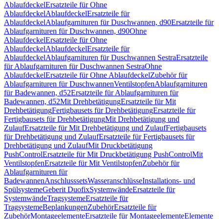
Ablaufdeckel
Ersatzteile für Ohne
Ablaufdeckel
Ablaufdeckel
Ersatzteile für
Ablaufdeckel
Ablaufgarnituren für Duschwannen, d90
Ersatzteile für
Ablaufgarnituren für Duschwannen, d90
Ohne
Ablaufdeckel
Ersatzteile für Ohne
Ablaufdeckel
Ablaufdeckel
Ersatzteile für
Ablaufdeckel
Ablaufgarnituren für Duschwannen Sestra
Ersatzteile
für Ablaufgarnituren für Duschwannen Sestra
Ohne
Ablaufdeckel
Ersatzteile für Ohne Ablaufdeckel
Zubehör für
Ablaufgarnituren für Duschwannen
Ventilstopfen
Ablaufgarnituren
für Badewannen, d52
Ersatzteile für Ablaufgarnituren für
Badewannen, d52
Mit Drehbetätigung
Ersatzteile für Mit
Drehbetätigung
Fertigbausets für Drehbetätigung
Ersatzteile für
Fertigbausets für Drehbetätigung
Mit Drehbetätigung und
Zulauf
Ersatzteile für Mit Drehbetätigung und Zulauf
Fertigbausets
für Drehbetätigung und Zulauf
Ersatzteile für Fertigbausets für
Drehbetätigung und Zulauf
Mit Druckbetätigung
PushControl
Ersatzteile für Mit Druckbetätigung PushControl
Mit
Ventilstopfen
Ersatzteile für Mit Ventilstopfen
Zubehör für
Ablaufgarnituren für
Badewannen
Anschlusssets
Wasseranschlüsse
Installations- und
Spülsysteme
Geberit Duofix
Systemwände
Ersatzteile für
Systemwände
Tragsysteme
Ersatzteile für
Tragsysteme
Beplankungen
Zubehör
Ersatzteile für
Zubehör
Montageelemente
Ersatzteile für Montageelemente
Elemente