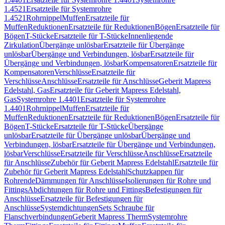
1.4521
Ersatzteile für Systemrohre
1.4521
Rohrnippel
Muffen
Ersatzteile für
Muffen
Reduktionen
Ersatzteile für Reduktionen
Bögen
Ersatzteile für
Bögen
T-Stücke
Ersatzteile für T-Stücke
Innenliegende
Zirkulation
Übergänge unlösbar
Ersatzteile für Übergänge
unlösbar
Übergänge und Verbindungen, lösbar
Ersatzteile für
Übergänge und Verbindungen, lösbar
Kompensatoren
Ersatzteile für
Kompensatoren
Verschlüsse
Ersatzteile für
Verschlüsse
Anschlüsse
Ersatzteile für Anschlüsse
Geberit Mapress
Edelstahl, Gas
Ersatzteile für Geberit Mapress Edelstahl,
Gas
Systemrohre 1.4401
Ersatzteile für Systemrohre
1.4401
Rohrnippel
Muffen
Ersatzteile für
Muffen
Reduktionen
Ersatzteile für Reduktionen
Bögen
Ersatzteile für
Bögen
T-Stücke
Ersatzteile für T-Stücke
Übergänge
unlösbar
Ersatzteile für Übergänge unlösbar
Übergänge und
Verbindungen, lösbar
Ersatzteile für Übergänge und Verbindungen,
lösbar
Verschlüsse
Ersatzteile für Verschlüsse
Anschlüsse
Ersatzteile
für Anschlüsse
Zubehör für Geberit Mapress Edelstahl
Ersatzteile für
Zubehör für Geberit Mapress Edelstahl
Schutzkappen für
Rohrende
Dämmungen für Anschlüsse
Isolierungen für Rohre und
Fittings
Abdichtungen für Rohre und Fittings
Befestigungen für
Anschlüsse
Ersatzteile für Befestigungen für
Anschlüsse
Systemdichtungen
Sets Schraube für
Flanschverbindungen
Geberit Mapress Therm
Systemrohre