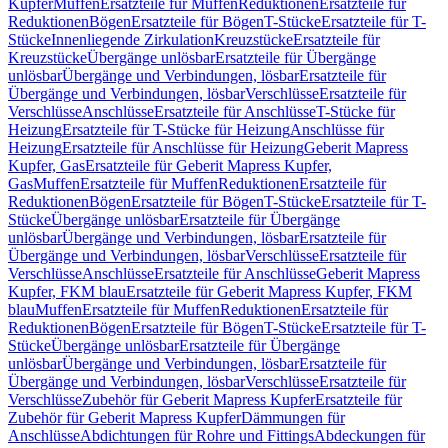
Kupfer
Muffen
Ersatzteile für Muffen
Reduktionen
Ersatzteile für
Reduktionen
Bögen
Ersatzteile für Bögen
T-Stücke
Ersatzteile für T-
Stücke
Innenliegende Zirkulation
Kreuzstücke
Ersatzteile für
Kreuzstücke
Übergänge unlösbar
Ersatzteile für Übergänge
unlösbar
Übergänge und Verbindungen, lösbar
Ersatzteile für
Übergänge und Verbindungen, lösbar
Verschlüsse
Ersatzteile für
Verschlüsse
Anschlüsse
Ersatzteile für Anschlüsse
T-Stücke für
Heizung
Ersatzteile für T-Stücke für Heizung
Anschlüsse für
Heizung
Ersatzteile für Anschlüsse für Heizung
Geberit Mapress
Kupfer, Gas
Ersatzteile für Geberit Mapress Kupfer,
Gas
Muffen
Ersatzteile für Muffen
Reduktionen
Ersatzteile für
Reduktionen
Bögen
Ersatzteile für Bögen
T-Stücke
Ersatzteile für T-
Stücke
Übergänge unlösbar
Ersatzteile für Übergänge
unlösbar
Übergänge und Verbindungen, lösbar
Ersatzteile für
Übergänge und Verbindungen, lösbar
Verschlüsse
Ersatzteile für
Verschlüsse
Anschlüsse
Ersatzteile für Anschlüsse
Geberit Mapress
Kupfer, FKM blau
Ersatzteile für Geberit Mapress Kupfer, FKM
blau
Muffen
Ersatzteile für Muffen
Reduktionen
Ersatzteile für
Reduktionen
Bögen
Ersatzteile für Bögen
T-Stücke
Ersatzteile für T-
Stücke
Übergänge unlösbar
Ersatzteile für Übergänge
unlösbar
Übergänge und Verbindungen, lösbar
Ersatzteile für
Übergänge und Verbindungen, lösbar
Verschlüsse
Ersatzteile für
Verschlüsse
Zubehör für Geberit Mapress Kupfer
Ersatzteile für
Zubehör für Geberit Mapress Kupfer
Dämmungen für
Anschlüsse
Abdichtungen für Rohre und Fittings
Abdeckungen für