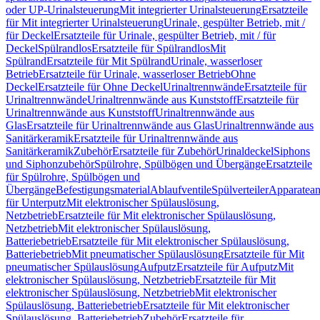
oder UP-Urinalsteuerung
Mit integrierter Urinalsteuerung
Ersatzteile
für Mit integrierter Urinalsteuerung
Urinale, gespülter Betrieb, mit /
für Deckel
Ersatzteile für Urinale, gespülter Betrieb, mit / für
Deckel
Spülrandlos
Ersatzteile für Spülrandlos
Mit
Spülrand
Ersatzteile für Mit Spülrand
Urinale, wasserloser
Betrieb
Ersatzteile für Urinale, wasserloser Betrieb
Ohne
Deckel
Ersatzteile für Ohne Deckel
Urinaltrennwände
Ersatzteile für
Urinaltrennwände
Urinaltrennwände aus Kunststoff
Ersatzteile für
Urinaltrennwände aus Kunststoff
Urinaltrennwände aus
Glas
Ersatzteile für Urinaltrennwände aus Glas
Urinaltrennwände aus
Sanitärkeramik
Ersatzteile für Urinaltrennwände aus
Sanitärkeramik
Zubehör
Ersatzteile für Zubehör
Urinaldeckel
Siphons
und Siphonzubehör
Spülrohre, Spülbögen und Übergänge
Ersatzteile
für Spülrohre, Spülbögen und
Übergänge
Befestigungsmaterial
Ablaufventile
Spülverteiler
Apparatean
für Unterputz
Mit elektronischer Spülauslösung,
Netzbetrieb
Ersatzteile für Mit elektronischer Spülauslösung,
Netzbetrieb
Mit elektronischer Spülauslösung,
Batteriebetrieb
Ersatzteile für Mit elektronischer Spülauslösung,
Batteriebetrieb
Mit pneumatischer Spülauslösung
Ersatzteile für Mit
pneumatischer Spülauslösung
Aufputz
Ersatzteile für Aufputz
Mit
elektronischer Spülauslösung, Netzbetrieb
Ersatzteile für Mit
elektronischer Spülauslösung, Netzbetrieb
Mit elektronischer
Spülauslösung, Batteriebetrieb
Ersatzteile für Mit elektronischer
Spülauslösung, Batteriebetrieb
Zubehör
Ersatzteile für