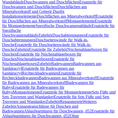
Wandabläufe
Duschwannen und Duschflächen
Ersatzteile für
Duschwannen und Duschflächen
Duschflächen aus
Mineralwerkstoff und Geberit Duofix
Installationselemente
Duschflächen aus Mineralwerkstoff
Ersatzteile
für Duschflächen aus Mineralwerkstoff
Montagelemente
Ersatzteile
für Montagelemente
Spezifische Duschwannenabläufe
Ersatzteile für
Spezifische
Duschwannenabläufe
Zubehör
Duschabtrennungen
Ersatzteile für
Duschabtrennungen
Duschseitenwände für Walk-in-
Dusche
Ersatzteile für Duschseitenwände für Walk-in-
Dusche
Zubehör
Ersatzteile für Zubehör
Nischenablageboxen für
Duschen
Ersatzteile für Nischenablageboxen für
Duschen
Nischenablageboxen
Ersatzteile für
Nischenablageboxen
Zubehör
Badewannen
Badewannen aus
Sanitäracryl
Ersatzteile für Badewannen aus
Sanitäracryl
Rechteckbadewannen
Ersatzteile für
Rechteckbadewannen
Badewannen aus Mineralwerkstoff
Ersatzteile
für Badewannen aus Mineralwerkstoff
Badewannen für
Babys
Ersatzteile für Badewannen für
Babys
Montagelemente
Ersatzteile für Montagelemente
Sets Füße und
Sets Traversen und Wandanker
Ersatzteile für Sets Füße und Sets
Traversen und Wandanker
Zubehör
Reparatursets
Weiteres
Zubehör
Apparateanschlüsse für Duschen und
Badewannen
Ablaufgarnituren für Duschwannen, d52
Ersatzteile für
Ablaufgarnituren für Duschwannen, d52
Ohne