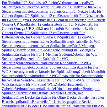
Für Twinline UP-Spülkästen
Zubehör
Verbrauchsmaterial
WC-
Steuerungen mit elektronischer Spülauslösung
Ersatzteile für WC-
Steuerungen mit elektronischer Spülauslösung
Für Netzbetrieb, für
Geberit Sigma UP-Spülkästen 12 cm
Ersatzteile für Für Netzbetrieb,
für Geberit Sigma UP-Spülkästen 12 cm
Für Netzbetrieb, für Geberit
Omega UP-Spülkästen 12 cm
Ersatzteile für Für Netzbetrieb, für
Geberit Omega UP-Spülkästen 12 cm
Für Batteriebetrieb, für
Geberit Sigma UP-Spülkästen 12 cm
Ersatzteile für Für
Batteriebetrieb, für Geberit Sigma UP-Spülkästen 12 cm
WC-
Steuerungen mit pneumatischer Spülauslösung
Ersatzteile für WC-
Steuerungen mit pneumatischer Spülauslösung
Für 2-Mengen-
Spülung
Ersatzteile für Für 2-Mengen-Spülung
Für 1-Mengen-
Spülung
Ersatzteile für Für 1-Mengen-Spülung
Zubehör für WC-
Steuerungen
Ersatzteile für Zubehör für WC-
Steuerungen
Rohbausets
Ersatzteile für Rohbausets
Für WC-
Steuerungen mit elektronischer Spülauslösung
Ersatzteile für Für
WC-Steuerungen mit elektronischer Spülauslösung
Geberit Monolith
Sanitärmodule
Sanitärmodule für WCs
Ersatzteile für Sanitärmodule
für WCs
Für Wand-WCs
Ersatzteile für Für Wand-WCs
Für Stand-
WCs
Ersatzteile für Für Stand-WCs
Zubehör
Ersatzteile für
Zubehör
Verbrauchsmaterial
Urinale
Urinale, gespülter Betrieb, mit
Spülrand
Ersatzteile für Urinale, gespülter Betrieb, mit
Spülrand
Ohne Deckel
Ersatzteile für Ohne Deckel
Urinale, gespülter
Betrieb, spülrandlos
Ersatzteile für Urinale, gespülter Betrieb,
spülrandlos
Für AP- oder UP-Urinalsteuerung
Ersatzteile für Für AP-