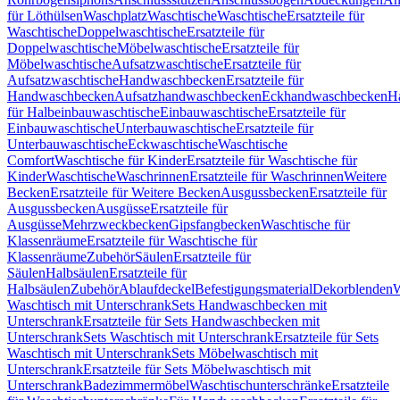
für Löthülsen
Waschplatz
Waschtische
Waschtische
Ersatzteile für
Waschtische
Doppelwaschtische
Ersatzteile für
Doppelwaschtische
Möbelwaschtische
Ersatzteile für
Möbelwaschtische
Aufsatzwaschtische
Ersatzteile für
Aufsatzwaschtische
Handwaschbecken
Ersatzteile für
Handwaschbecken
Aufsatzhandwaschbecken
Eckhandwaschbecken
H
für Halbeinbauwaschtische
Einbauwaschtische
Ersatzteile für
Einbauwaschtische
Unterbauwaschtische
Ersatzteile für
Unterbauwaschtische
Eckwaschtische
Waschtische
Comfort
Waschtische für Kinder
Ersatzteile für Waschtische für
Kinder
Waschtische
Waschrinnen
Ersatzteile für Waschrinnen
Weitere
Becken
Ersatzteile für Weitere Becken
Ausgussbecken
Ersatzteile für
Ausgussbecken
Ausgüsse
Ersatzteile für
Ausgüsse
Mehrzweckbecken
Gipsfangbecken
Waschtische für
Klassenräume
Ersatzteile für Waschtische für
Klassenräume
Zubehör
Säulen
Ersatzteile für
Säulen
Halbsäulen
Ersatzteile für
Halbsäulen
Zubehör
Ablaufdeckel
Befestigungsmaterial
Dekorblenden
W
Waschtisch mit Unterschrank
Sets Handwaschbecken mit
Unterschrank
Ersatzteile für Sets Handwaschbecken mit
Unterschrank
Sets Waschtisch mit Unterschrank
Ersatzteile für Sets
Waschtisch mit Unterschrank
Sets Möbelwaschtisch mit
Unterschrank
Ersatzteile für Sets Möbelwaschtisch mit
Unterschrank
Badezimmermöbel
Waschtischunterschränke
Ersatzteile