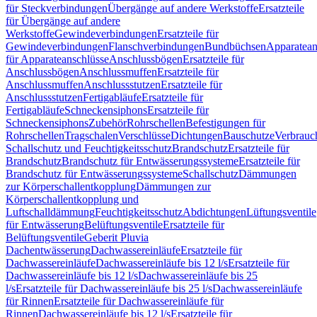
für Steckverbindungen
Übergänge auf andere Werkstoffe
Ersatzteile
für Übergänge auf andere
Werkstoffe
Gewindeverbindungen
Ersatzteile für
Gewindeverbindungen
Flanschverbindungen
Bundbüchsen
Apparatean
für Apparateanschlüsse
Anschlussbögen
Ersatzteile für
Anschlussbögen
Anschlussmuffen
Ersatzteile für
Anschlussmuffen
Anschlussstutzen
Ersatzteile für
Anschlussstutzen
Fertigabläufe
Ersatzteile für
Fertigabläufe
Schneckensiphons
Ersatzteile für
Schneckensiphons
Zubehör
Rohrschellen
Befestigungen für
Rohrschellen
Tragschalen
Verschlüsse
Dichtungen
Bauschutze
Verbrauc
Schallschutz und Feuchtigkeitsschutz
Brandschutz
Ersatzteile für
Brandschutz
Brandschutz für Entwässerungssysteme
Ersatzteile für
Brandschutz für Entwässerungssysteme
Schallschutz
Dämmungen
zur Körperschallentkopplung
Dämmungen zur
Körperschallentkopplung und
Luftschalldämmung
Feuchtigkeitsschutz
Abdichtungen
Lüftungsventile
für Entwässerung
Belüftungsventile
Ersatzteile für
Belüftungsventile
Geberit Pluvia
Dachentwässerung
Dachwassereinläufe
Ersatzteile für
Dachwassereinläufe
Dachwassereinläufe bis 12 l/s
Ersatzteile für
Dachwassereinläufe bis 12 l/s
Dachwassereinläufe bis 25
l/s
Ersatzteile für Dachwassereinläufe bis 25 l/s
Dachwassereinläufe
für Rinnen
Ersatzteile für Dachwassereinläufe für
Rinnen
Dachwassereinläufe bis 12 l/s
Ersatzteile für