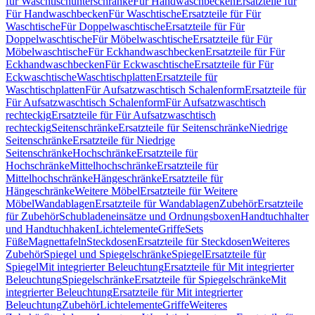
für Waschtischunterschränke
Für Handwaschbecken
Ersatzteile für
Für Handwaschbecken
Für Waschtische
Ersatzteile für Für
Waschtische
Für Doppelwaschtische
Ersatzteile für Für
Doppelwaschtische
Für Möbelwaschtische
Ersatzteile für Für
Möbelwaschtische
Für Eckhandwaschbecken
Ersatzteile für Für
Eckhandwaschbecken
Für Eckwaschtische
Ersatzteile für Für
Eckwaschtische
Waschtischplatten
Ersatzteile für
Waschtischplatten
Für Aufsatzwaschtisch Schalenform
Ersatzteile für
Für Aufsatzwaschtisch Schalenform
Für Aufsatzwaschtisch
rechteckig
Ersatzteile für Für Aufsatzwaschtisch
rechteckig
Seitenschränke
Ersatzteile für Seitenschränke
Niedrige
Seitenschränke
Ersatzteile für Niedrige
Seitenschränke
Hochschränke
Ersatzteile für
Hochschränke
Mittelhochschränke
Ersatzteile für
Mittelhochschränke
Hängeschränke
Ersatzteile für
Hängeschränke
Weitere Möbel
Ersatzteile für Weitere
Möbel
Wandablagen
Ersatzteile für Wandablagen
Zubehör
Ersatzteile
für Zubehör
Schubladeneinsätze und Ordnungsboxen
Handtuchhalter
und Handtuchhaken
Lichtelemente
Griffe
Sets
Füße
Magnettafeln
Steckdosen
Ersatzteile für Steckdosen
Weiteres
Zubehör
Spiegel und Spiegelschränke
Spiegel
Ersatzteile für
Spiegel
Mit integrierter Beleuchtung
Ersatzteile für Mit integrierter
Beleuchtung
Spiegelschränke
Ersatzteile für Spiegelschränke
Mit
integrierter Beleuchtung
Ersatzteile für Mit integrierter
Beleuchtung
Zubehör
Lichtelemente
Griffe
Weiteres