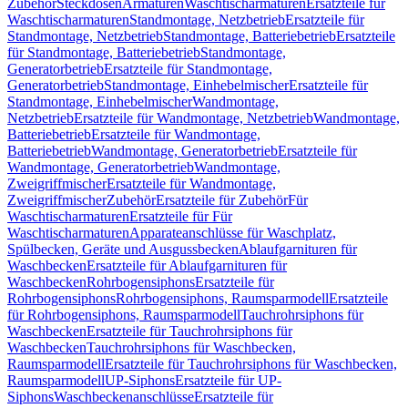
Zubehör
Steckdosen
Armaturen
Waschtischarmaturen
Ersatzteile für
Waschtischarmaturen
Standmontage, Netzbetrieb
Ersatzteile für
Standmontage, Netzbetrieb
Standmontage, Batteriebetrieb
Ersatzteile
für Standmontage, Batteriebetrieb
Standmontage,
Generatorbetrieb
Ersatzteile für Standmontage,
Generatorbetrieb
Standmontage, Einhebelmischer
Ersatzteile für
Standmontage, Einhebelmischer
Wandmontage,
Netzbetrieb
Ersatzteile für Wandmontage, Netzbetrieb
Wandmontage,
Batteriebetrieb
Ersatzteile für Wandmontage,
Batteriebetrieb
Wandmontage, Generatorbetrieb
Ersatzteile für
Wandmontage, Generatorbetrieb
Wandmontage,
Zweigriffmischer
Ersatzteile für Wandmontage,
Zweigriffmischer
Zubehör
Ersatzteile für Zubehör
Für
Waschtischarmaturen
Ersatzteile für Für
Waschtischarmaturen
Apparateanschlüsse für Waschplatz,
Spülbecken, Geräte und Ausgussbecken
Ablaufgarnituren für
Waschbecken
Ersatzteile für Ablaufgarnituren für
Waschbecken
Rohrbogensiphons
Ersatzteile für
Rohrbogensiphons
Rohrbogensiphons, Raumsparmodell
Ersatzteile
für Rohrbogensiphons, Raumsparmodell
Tauchrohrsiphons für
Waschbecken
Ersatzteile für Tauchrohrsiphons für
Waschbecken
Tauchrohrsiphons für Waschbecken,
Raumsparmodell
Ersatzteile für Tauchrohrsiphons für Waschbecken,
Raumsparmodell
UP-Siphons
Ersatzteile für UP-
Siphons
Waschbeckenanschlüsse
Ersatzteile für