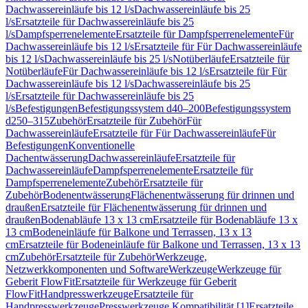
Dachwassereinläufe bis 12 l/s
Dachwassereinläufe bis 25
l/s
Ersatzteile für Dachwassereinläufe bis 25
l/s
Dampfsperrenelemente
Ersatzteile für Dampfsperrenelemente
Für
Dachwassereinläufe bis 12 l/s
Ersatzteile für Für Dachwassereinläufe
bis 12 l/s
Dachwassereinläufe bis 25 l/s
Notüberläufe
Ersatzteile für
Notüberläufe
Für Dachwassereinläufe bis 12 l/s
Ersatzteile für Für
Dachwassereinläufe bis 12 l/s
Dachwassereinläufe bis 25
l/s
Ersatzteile für Dachwassereinläufe bis 25
l/s
Befestigungen
Befestigungssystem d40–200
Befestigungssystem
d250–315
Zubehör
Ersatzteile für Zubehör
Für
Dachwassereinläufe
Ersatzteile für Für Dachwassereinläufe
Für
Befestigungen
Konventionelle
Dachentwässerung
Dachwassereinläufe
Ersatzteile für
Dachwassereinläufe
Dampfsperrenelemente
Ersatzteile für
Dampfsperrenelemente
Zubehör
Ersatzteile für
Zubehör
Bodenentwässerung
Flächenentwässerung für drinnen und
draußen
Ersatzteile für Flächenentwässerung für drinnen und
draußen
Bodenabläufe 13 x 13 cm
Ersatzteile für Bodenabläufe 13 x
13 cm
Bodeneinläufe für Balkone und Terrassen, 13 x 13
cm
Ersatzteile für Bodeneinläufe für Balkone und Terrassen, 13 x 13
cm
Zubehör
Ersatzteile für Zubehör
Werkzeuge,
Netzwerkkomponenten und Software
Werkzeuge
Werkzeuge für
Geberit FlowFit
Ersatzteile für Werkzeuge für Geberit
FlowFit
Handpresswerkzeuge
Ersatzteile für
Handpresswerkzeuge
Presswerkzeuge Kompatibilität [1]
Ersatzteile