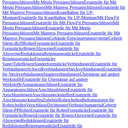
Pressanschlüssen
Mit Mepla Pressanschlüssen
Ersatzteile für Mit
Mepla Pressanschlüssen
Mit Mapress Pressanschlüssen
Ersatzteile für
Mit Mapress Pressanschlüssen
Kugelhähne für UP-
Montage
Ersatzteile für Kugelhähne für UP-Montage
Mit FlowFit
Pressanschlüssen
Ersatzteile für Mit FlowFit Pressanschlüssen
Mit
Mepla Pressanschlüssen
Ersatzteile für Mit Mepla
Pressanschlüssen
Mit Mapress Pressanschlüssen
Ersatzteile für Mit
Mapress Pressanschlüssen
Gebäude-Entwässerungssysteme
Geberit
Silent-db20
Rohre
Formstücke
Ersatzteile für
Formstücke
Bögen
Abzweige
Ersatzteile für
Abzweige
Reduktionen
Reinigungsstücke
Ersatzteile für
Reinigungsstücke
Formstücke
SuperTube
Bögen
Sonderformstücke
Verbindungen
Ersatzteile für
Verbindungen
Schweißverbindungen
Steckverbindungen
Ersatzteile
für Steckverbindungen
Spannverbindungen
Übergänge auf andere
Werkstoffe
Ersatzteile für Übergänge auf andere
Werkstoffe
Apparateanschlüsse
Ersatzteile für
Apparateanschlüsse
Anschlussbögen
Ersatzteile für
Anschlussbögen
Anschlusssteckmuffen
Ersatzteile für
Anschlusssteckmuffen
Zubehör
Rohrschellen
Befestigungen für
Rohrschellen
Verschlüsse
Dichtungen
Verbrauchsmaterial
Geberit
Silent-PP
Rohre
Ersatzteile für Rohre
Formstücke
Ersatzteile für
Formstücke
Bögen
Ersatzteile für Bögen
Abzweige
Ersatzteile für
Abzweige
Reduktionen
Ersatzteile für
Reduktionen
Reinigungsstücke
Ersatzteile für