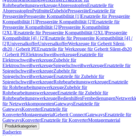
Rohrbearbeitungswerkzeuge
Abpressstopfen
Ersatzteile für
Abpressstopfen
Prüfmittel
Zubehör
Pressgeräte
Ersatzteile für
Pressgeräte
Pressgeräte Kompatibilität [1]
Ersatzteile für Pressgeräte
Kompatibilität [1]
Pressgeräte Kompatibilität [2]
Ersatzteile für
Pressgeräte Kompatibilität [2]
Pressgeräte Kompatibilität
[2XL]
Ersatzteile für Pressgeräte Kompatibilität [2XL]
Pressgeräte
Kompatibilität [4] / [2]
Ersatzteile für Pressgeräte Kompatibilität [4] /
[2]
Universalkoffer
Universalkoffer
Werkzeuge für Geberit Silent-
db20 / Geberit PE
Ersatzteile für Werkzeuge für Geberit Silent-db20
/ Geberit PE
Elektroschweißwerkzeuge
Ersatzteile für
Elektroschweißwerkzeuge
Zubehör für
Elektroschweißwerkzeuge
Spiegelschweißwerkzeuge
Ersatzteile für
Spiegelschweißwerkzeuge
Zubehör für
Spiegelschweißwerkzeuge
Ersatzteile für Zubehör für
Spiegelschweißwerkzeuge
Rohrbearbeitungswerkzeuge
Ersatzteile
für Rohrbearbeitungswerkzeuge
Zubehör für
Rohrbearbeitungswerkzeuge
Ersatzteile für Zubehör für
Rohrbearbeitungswerkzeuge
Bedienhilfen
Fernbedienungen
Netzwerk
für Netzwerkkomponenten
Gateways
Ersatzteile für
Gateways
Konverter
Ersatzteile für
Konverter
Montagematerial
Geberit Connect
Gateways
Ersatzteile für
Gateways
Konverter
Ersatzteile für Konverter
Montagematerial
Produktkategorien
Badserien