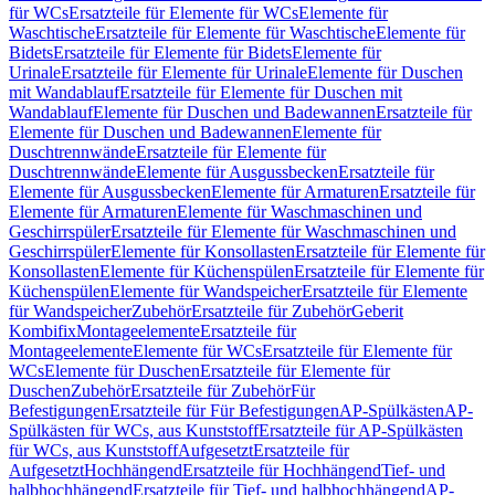
für WCs
Ersatzteile für Elemente für WCs
Elemente für
Waschtische
Ersatzteile für Elemente für Waschtische
Elemente für
Bidets
Ersatzteile für Elemente für Bidets
Elemente für
Urinale
Ersatzteile für Elemente für Urinale
Elemente für Duschen
mit Wandablauf
Ersatzteile für Elemente für Duschen mit
Wandablauf
Elemente für Duschen und Badewannen
Ersatzteile für
Elemente für Duschen und Badewannen
Elemente für
Duschtrennwände
Ersatzteile für Elemente für
Duschtrennwände
Elemente für Ausgussbecken
Ersatzteile für
Elemente für Ausgussbecken
Elemente für Armaturen
Ersatzteile für
Elemente für Armaturen
Elemente für Waschmaschinen und
Geschirrspüler
Ersatzteile für Elemente für Waschmaschinen und
Geschirrspüler
Elemente für Konsollasten
Ersatzteile für Elemente für
Konsollasten
Elemente für Küchenspülen
Ersatzteile für Elemente für
Küchenspülen
Elemente für Wandspeicher
Ersatzteile für Elemente
für Wandspeicher
Zubehör
Ersatzteile für Zubehör
Geberit
Kombifix
Montageelemente
Ersatzteile für
Montageelemente
Elemente für WCs
Ersatzteile für Elemente für
WCs
Elemente für Duschen
Ersatzteile für Elemente für
Duschen
Zubehör
Ersatzteile für Zubehör
Für
Befestigungen
Ersatzteile für Für Befestigungen
AP-Spülkästen
AP-
Spülkästen für WCs, aus Kunststoff
Ersatzteile für AP-Spülkästen
für WCs, aus Kunststoff
Aufgesetzt
Ersatzteile für
Aufgesetzt
Hochhängend
Ersatzteile für Hochhängend
Tief- und
halbhochhängend
Ersatzteile für Tief- und halbhochhängend
AP-