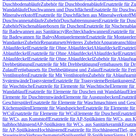
Duschbodenabläufe
Zubehör für Duschbodenabläufe
Ersatzteile für 
Wandabläufe
Duschwannen und Duschflächen
Ersatzteile für Dusch
Mineralwerkstoff
Ersatzteile für Duschflächen aus Mineralwerkstoff
Mo
Duschwannenabläufe
Zubehör
Duschabtrennungen
Ersatzteile für Du
Zubehör
Nischenablageboxen für Duschen
Ersatzteile für Nischenab
für Badewannen aus Sanitäracryl
Rechteckbadewannen
Ersatzteile f
für Badewannen für Babys
Montagelemente
Ersatzteile für Montagele
Wandanker
Zubehör
Reparatursets
Weiteres Zubehör
Apparateanschlüs
Ablaufdeckel
Ersatzteile für Ohne Ablaufdeckel
Ablaufdeckel
Ersatzte
Ablaufdeckel
Ersatzteile für Ohne Ablaufdeckel
Ablaufdeckel
Ersatzte
Ablaufdeckel
Ersatzteile für Ohne Ablaufdeckel
Zubehör für Ablaufga
Drehbetätigung
Ersatzteile für Mit Drehbetätigung
Fertigbausets für D
Zulauf
Fertigbausets für Drehbetätigung und Zulauf
Ersatzteile für Fe
Ventilstopfen
Ersatzteile für Mit Ventilstopfen
Zubehör für Ablaufgarn
Systemwände
Tragsysteme
Ersatzteile für Tragsysteme
Beplankungen
Z
für Waschtische
Ersatzteile für Elemente für Waschtische
Elemente für 
Wandablauf
Ersatzteile für Elemente für Duschen mit Wandablauf
Ele
Elemente für Duschtrennwände
Elemente für Ausgussbecken
Ersatzte
Geschirrspüler
Ersatzteile für Elemente für Waschmaschinen und Gesc
Küchenspülen
Elemente für Wandspeicher
Ersatzteile für Elemente fü
WCs
Ersatzteile für Elemente für WCs
Elemente für Duschen
Ersatztei
für WCs, aus Kunststoff
Ersatzteile für AP-Spülkästen für WCs, aus K
halbhochhängend
AP-Spülkästen für WCs, aus Sanitärkeramik
Ersatzt
für AP-Spülkästen
Hochhängend
Ersatzteile für Hochhängend
Tief- u
Staueinsätze
Verbrauchsmaterial
Spülventile
UP-Spülkästen
Sigma UP-S