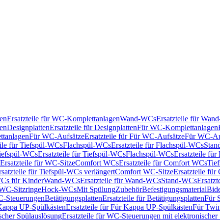
en
Ersatzteile für WC-Komplettanlagen
Wand-WCs
Ersatzteile für Wa
ken
Designplatten
Ersatzteile für Designplatten
Für WC-Komplettanlagen
tanlagen
Für WC-Aufsätze
Ersatzteile für Für WC-Aufsätze
Für WC-Au
eile für Tiefspül-WCs
Flachspül-WCs
Ersatzteile für Flachspül-WCs
Stan
iefspül-WCs
Ersatzteile für Tiefspül-WCs
Flachspül-WCs
Ersatzteile fü
Ersatzteile für WC-Sitze
Comfort WCs
Ersatzteile für Comfort WCs
Tie
rsatzteile für Tiefspül-WCs verlängert
Comfort WC-Sitze
Ersatzteile fü
WCs für Kinder
Wand-WCs
Ersatzteile für Wand-WCs
Stand-WCs
Ersatzt
r WC-Sitzringe
Hock-WCs
Mit Spülung
Zubehör
Befestigungsmaterial
Bide
C-Steuerungen
Betätigungsplatten
Ersatzteile für Betätigungsplatten
Für 
Kappa UP-Spülkästen
Ersatzteile für Für Kappa UP-Spülkästen
Für Twin
scher Spülauslösung
Ersatzteile für WC-Steuerungen mit elektronischer