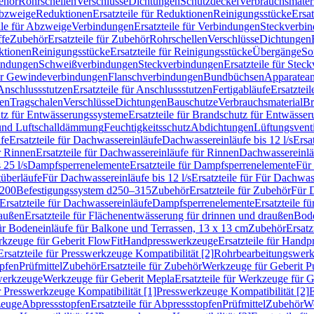
ehör
Rohrschellen
Verschlüsse
Dichtungen
Schutzdeckel
Verbrauchsmater
Abzweige
Reduktionen
Ersatzteile für Reduktionen
Reinigungsstücke
Ersat
ile für Abzweige
Verbindungen
Ersatzteile für Verbindungen
Steckverbi
ffe
Zubehör
Ersatzteile für Zubehör
Rohrschellen
Verschlüsse
Dichtungen
ktionen
Reinigungsstücke
Ersatzteile für Reinigungsstücke
Übergänge
So
bindungen
Schweißverbindungen
Steckverbindungen
Ersatzteile für Ste
für Gewindeverbindungen
Flanschverbindungen
Bundbüchsen
Apparatean
Anschlussstutzen
Ersatzteile für Anschlussstutzen
Fertigabläufe
Ersatzteil
len
Tragschalen
Verschlüsse
Dichtungen
Bauschutze
Verbrauchsmaterial
Br
tz für Entwässerungssysteme
Ersatzteile für Brandschutz für Entwässe
und Luftschalldämmung
Feuchtigkeitsschutz
Abdichtungen
Lüftungsvent
fe
Ersatzteile für Dachwassereinläufe
Dachwassereinläufe bis 12 l/s
Ersa
r Rinnen
Ersatzteile für Dachwassereinläufe für Rinnen
Dachwassereinläu
 25 l/s
Dampfsperrenelemente
Ersatzteile für Dampfsperrenelemente
Für 
tüberläufe
Für Dachwassereinläufe bis 12 l/s
Ersatzteile für Für Dachwass
–200
Befestigungssystem d250–315
Zubehör
Ersatzteile für Zubehör
Für 
Ersatzteile für Dachwassereinläufe
Dampfsperrenelemente
Ersatzteile 
raußen
Ersatzteile für Flächenentwässerung für drinnen und draußen
Bode
für Bodeneinläufe für Balkone und Terrassen, 13 x 13 cm
Zubehör
Ersatz
erkzeuge für Geberit FlowFit
Handpresswerkzeuge
Ersatzteile für Hand
Ersatzteile für Presswerkzeuge Kompatibilität [2]
Rohrbearbeitungswer
opfen
Prüfmittel
Zubehör
Ersatzteile für Zubehör
Werkzeuge für Geberit P
swerkzeuge
Werkzeuge für Geberit Mepla
Ersatzteile für Werkzeuge für 
ür Presswerkzeuge Kompatibilität [1]
Presswerkzeuge Kompatibilität [2]
E
zeuge
Abpressstopfen
Ersatzteile für Abpressstopfen
Prüfmittel
Zubehör
We