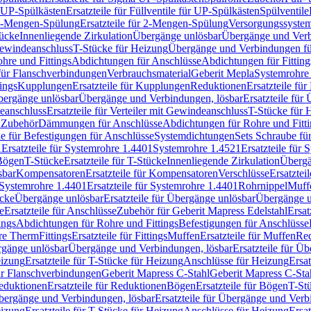
r UP-Spülkästen
Ersatzteile für Füllventile für UP-Spülkästen
Spülventile
-Mengen-Spülung
Ersatzteile für 2-Mengen-Spülung
Versorgungssyste
ücke
Innenliegende Zirkulation
Übergänge unlösbar
Übergänge und Verb
Gewindeanschluss
T-Stücke für Heizung
Übergänge und Verbindungen fü
hre und Fittings
Abdichtungen für Anschlüsse
Abdichtungen für Fitting
für Flanschverbindungen
Verbrauchsmaterial
Geberit Mepla
Systemrohr
tings
Kupplungen
Ersatzteile für Kupplungen
Reduktionen
Ersatzteile fü
Übergänge unlösbar
Übergänge und Verbindungen, lösbar
Ersatzteile fü
deanschluss
Ersatzteile für Verteiler mit Gewindeanschluss
T-Stücke für 
r Zubehör
Dämmungen für Anschlüsse
Abdichtungen für Rohre und Fitti
ile für Befestigungen für Anschlüsse
Systemdichtungen
Sets Schraube fü
1
Ersatzteile für Systemrohre 1.4401
Systemrohre 1.4521
Ersatzteile für
 Bögen
T-Stücke
Ersatzteile für T-Stücke
Innenliegende Zirkulation
Übergä
sbar
Kompensatoren
Ersatzteile für Kompensatoren
Verschlüsse
Ersatztei
Systemrohre 1.4401
Ersatzteile für Systemrohre 1.4401
Rohrnippel
Muff
ücke
Übergänge unlösbar
Ersatzteile für Übergänge unlösbar
Übergänge u
e
Ersatzteile für Anschlüsse
Zubehör für Geberit Mapress Edelstahl
Ersat
ings
Abdichtungen für Rohre und Fittings
Befestigungen für Anschlüsse
re Therm
Fittings
Ersatzteile für Fittings
Muffen
Ersatzteile für Muffen
Re
ergänge unlösbar
Übergänge und Verbindungen, lösbar
Ersatzteile für Ü
eizung
Ersatzteile für T-Stücke für Heizung
Anschlüsse für Heizung
Ersat
ür Flanschverbindungen
Geberit Mapress C-Stahl
Geberit Mapress C-Sta
eduktionen
Ersatzteile für Reduktionen
Bögen
Ersatzteile für Bögen
T-St
ergänge und Verbindungen, lösbar
Ersatzteile für Übergänge und Verb
eizung
Ersatzteile für T-Stücke für Heizung
Anschlüsse für Heizung
Ersat