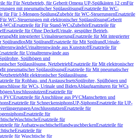
eile für Für Netzbetrieb, für Geberit Omega UP-Spülkästen 12 cm
Für
rungen mit pneumatischer Spülauslösung
Ersatzteile für WC-
ile für Für 1-Mengen-Spülung
Zubehör für WC-Steuerungen
Ersatzteile
ür Für WC-Steuerungen mit elektronischer Spülauslösung
Geberit
nd-WCs
Ersatzteile für Für Stand-WCs
Zubehör
Ersatzteile für
el
Ersatzteile für Ohne Deckel
Urinale, gespülter Betrieb,
uerung
Mit integrierter Urinalsteuerung
Ersatzteile für Mit integrierter
ür Spülrandlos
Mit Spülrand
Ersatzteile für Mit Spülrand
Urinale,
naltrennwände
Urinaltrennwände aus Kunststoff
Ersatzteile für
Ersatzteile für Urinaltrennwände aus
r Spülrohre, Spülbögen und
ronischer Spülauslösung, Netzbetrieb
Ersatzteile für Mit elektronischer
Mit pneumatischer Spülauslösung
Ersatzteile für Mit pneumatischer
 Netzbetrieb
Mit elektronischer Spülauslösung,
atzteile für Rohbau- und Austauschsets
Spülrohre, Spülbögen und
anschlüsse für WCs, Urinale und Bidets
Ablaufgarnituren für WCs
ssbögen
Anschlussstutzen
Ersatzteile für
us PVC
Ersatzteile für Anschlüsse aus PVC
Manschetten und
hons
Ersatzteile für Schneckensiphons
UP-Siphons
Ersatzteile für UP-
enverlängerungen
Anschlussstutzen
Ersatzteile für
ogensiphons
Ersatzteile für
htische
Waschtische
Ersatzteile für
atzteile für Aufsatzwaschtische
Handwaschbecken
Ersatzteile für
htische
Ersatzteile für
atzteile für Waschtische für