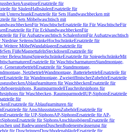
sgussbecken
Ausgüsse
Ersatzteile für
tzteile für Säulen
Halbsäulen
Ersatzteile für
mit Unterschrank
Ersatzteile für Sets Handwaschbecken mit
tzteile für Sets Möbelwaschtisch mit
 Handwaschbecken
Für Waschtische
Ersatzteile für Für Waschtische
Für
ken
Ersatzteile für Für Eckhandwaschbecken
Für
atzteile für Für Aufsatzwaschtisch Schalenform
Für Aufsatzwaschtisch
ür Niedrige Seitenschränke
Hochschränke
Ersatzteile für
für Weitere Möbel
Wandablagen
Ersatzteile für
fe
Sets Füße
Magnettafeln
Steckdosen
Ersatzteile für
ierter Beleuchtung
Spiegelschränke
Ersatzteile für Spiegelschränke
Mit
htischarmaturen
Ersatzteile für Waschtischarmaturen
Standmontage,
, Generatorbetrieb
Ersatzteile für Standmontage,
andmontage, Netzbetrieb
Wandmontage, Batteriebetrieb
Ersatzteile für
er
Ersatzteile für Wandmontage, Zweigriffmischer
Zubehör
Ersatzteile
Ausgussbecken
Ablaufgarnituren für Waschbecken
Ersatzteile für
 Rohrbogensiphons, Raumsparmodell
Tauchrohrsiphons für
rohrsiphons für Waschbecken, Raumsparmodell
UP-Siphons
Ersatzteile
satzteile für
ecken
Ersatzteile für Ablaufgarnituren für
en
Ersatzteile für Anschlussstutzen
Zubehör
Ersatzteile für
ns
Ersatzteile für UP-Siphons
AP-Siphons
Ersatzteile für AP-
n
Siphons
Ersatzteile für Siphons
Anschlussbögen
Ersatzteile für
uschen und Badewannen
Duschen
Bodenentwässerung für
behör für Duschrinnen
Duschbodenabläufe
Ersatzteile für