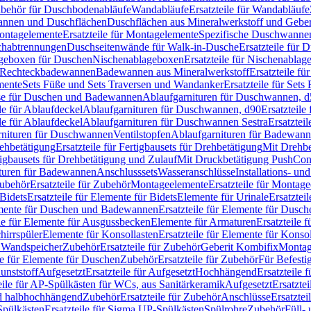
Zubehör für Duschbodenabläufe
Wandabläufe
Ersatzteile für Wandabläufe
wannen und Duschflächen
Duschflächen aus Mineralwerkstoff und Geberi
ntagelemente
Ersatzteile für Montagelemente
Spezifische Duschwanne
schabtrennungen
Duschseitenwände für Walk-in-Dusche
Ersatzteile für
lageboxen für Duschen
Nischenablageboxen
Ersatzteile für Nischenabla
ür Rechteckbadewannen
Badewannen aus Mineralwerkstoff
Ersatzteile f
mente
Sets Füße und Sets Traversen und Wandanker
Ersatzteile für Set
se für Duschen und Badewannen
Ablaufgarnituren für Duschwannen, 
ile für Ablaufdeckel
Ablaufgarnituren für Duschwannen, d90
Ersatzteil
ile für Ablaufdeckel
Ablaufgarnituren für Duschwannen Sestra
Ersatztei
rnituren für Duschwannen
Ventilstopfen
Ablaufgarnituren für Badewann
rehbetätigung
Ersatzteile für Fertigbausets für Drehbetätigung
Mit Drehbe
rtigbausets für Drehbetätigung und Zulauf
Mit Druckbetätigung PushCon
ituren für Badewannen
Anschlusssets
Wasseranschlüsse
Installations- un
ubehör
Ersatzteile für Zubehör
Montageelemente
Ersatzteile für Montag
Bidets
Ersatzteile für Elemente für Bidets
Elemente für Urinale
Ersatztei
mente für Duschen und Badewannen
Ersatzteile für Elemente für Dus
ile für Elemente für Ausgussbecken
Elemente für Armaturen
Ersatzteile 
hirrspüler
Elemente für Konsollasten
Ersatzteile für Elemente für Konso
r Wandspeicher
Zubehör
Ersatzteile für Zubehör
Geberit Kombifix
Montag
le für Elemente für Duschen
Zubehör
Ersatzteile für Zubehör
Für Befesti
unststoff
Aufgesetzt
Ersatzteile für Aufgesetzt
Hochhängend
Ersatzteile
eile für AP-Spülkästen für WCs, aus Sanitärkeramik
Aufgesetzt
Ersatztei
nd halbhochhängend
Zubehör
Ersatzteile für Zubehör
Anschlüsse
Ersatztei
pülkästen
Ersatzteile für Sigma UP-Spülkästen
Spülrohre
Zubehör
Füll- 