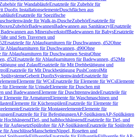
Zubehör für Wandabläufe
Ersatzteile für Zubehör für
t Duofix Installationselemente
Duschflächen aus
nabläufe
Ersatzteile für Spezifische
 Duschseitenwände für Walk-in-Dusche
Zubehör
Ersatzteile für
geboxen
Zubehör
Badewannen
Badewannen aus Sanitäracryl
Ersatzteile
ür Badewannen aus Mineralwerkstoff
Badewannen für Babys
Ersatzteile
s Füße und Sets Traversen und
d52
Ersatzteile für Ablaufgarnituren für Duschwannen, d52
Ohne
e für Ablaufgarnituren für Duschwannen, d90
Ohne
le für Ablaufgarnituren für Duschwannen Sestra
Ohne
en, d52
Ersatzteile für Ablaufgarnituren für Badewannen, d52
Mit
tätigung und Zulauf
Ersatzteile für Mit Drehbetätigung und
trol
Ersatzteile für Mit Druckbetätigung PushControl
Mit
d Spülsysteme
Geberit Duofix
Systemwände
Ersatzteile für
eelemente
Elemente für WCs
Ersatzteile für Elemente für WCs
Elemente
le für Elemente für Urinale
Elemente für Duschen mit
chen und Badewannen
Elemente für Duschtrennwände
Ersatzteile für
für Elemente für Armaturen
Elemente für Waschmaschinen und
llasten
Elemente für Küchenspülen
Ersatzteile für Elemente für
eelemente
Ersatzteile für Montageelemente
Elemente für
gungen
Ersatzteile für Für Befestigungen
AP-Spülkästen
AP-Spülkästen
 für Hochhängend
Tief- und halbhochhängend
Ersatzteile für Tief- und
le für Aufgesetzt
Spülrohre für AP-Spülkästen
Ersatzteile für Spülrohre
le für Anschlüsse
Manschetten
Nippel, Rosetten und
und Spülventile
Füllventile
Ersatzteile für Füllventile
Füllventile für AP-