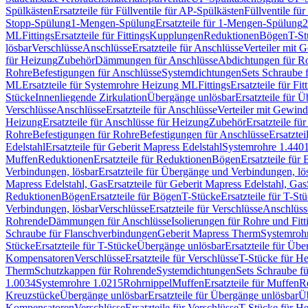
Spülkästen
Ersatzteile für Füllventile für AP-Spülkästen
Füllventile fü
Stopp-Spülung
1-Mengen-Spülung
Ersatzteile für 1-Mengen-Spülung
2
ML
Fittings
Ersatzteile für Fittings
Kupplungen
Reduktionen
Bögen
T-St
lösbar
Verschlüsse
Anschlüsse
Ersatzteile für Anschlüsse
Verteiler mit 
für Heizung
Zubehör
Dämmungen für Anschlüsse
Abdichtungen für Ro
Rohre
Befestigungen für Anschlüsse
Systemdichtungen
Sets Schraube 
ML
Ersatzteile für Systemrohre Heizung ML
Fittings
Ersatzteile für Fit
Stücke
Innenliegende Zirkulation
Übergänge unlösbar
Ersatzteile für 
Verschlüsse
Anschlüsse
Ersatzteile für Anschlüsse
Verteiler mit Gewin
Heizung
Ersatzteile für Anschlüsse für Heizung
Zubehör
Ersatzteile fü
Rohre
Befestigungen für Rohre
Befestigungen für Anschlüsse
Ersatzte
Edelstahl
Ersatzteile für Geberit Mapress Edelstahl
Systemrohre 1.440
Muffen
Reduktionen
Ersatzteile für Reduktionen
Bögen
Ersatzteile für
Verbindungen, lösbar
Ersatzteile für Übergänge und Verbindungen, lö
Mapress Edelstahl, Gas
Ersatzteile für Geberit Mapress Edelstahl, Gas
Reduktionen
Bögen
Ersatzteile für Bögen
T-Stücke
Ersatzteile für T-St
Verbindungen, lösbar
Verschlüsse
Ersatzteile für Verschlüsse
Anschlüss
Rohrende
Dämmungen für Anschlüsse
Isolierungen für Rohre und Fitt
Schraube für Flanschverbindungen
Geberit Mapress Therm
Systemroh
Stücke
Ersatzteile für T-Stücke
Übergänge unlösbar
Ersatzteile für Üb
Kompensatoren
Verschlüsse
Ersatzteile für Verschlüsse
T-Stücke für H
Therm
Schutzkappen für Rohrende
Systemdichtungen
Sets Schraube f
1.0034
Systemrohre 1.0215
Rohrnippel
Muffen
Ersatzteile für Muffen
R
Kreuzstücke
Übergänge unlösbar
Ersatzteile für Übergänge unlösbar
Üb
Kompensatoren
Verschlüsse
Ersatzteile für Verschlüsse
T-Stücke für H