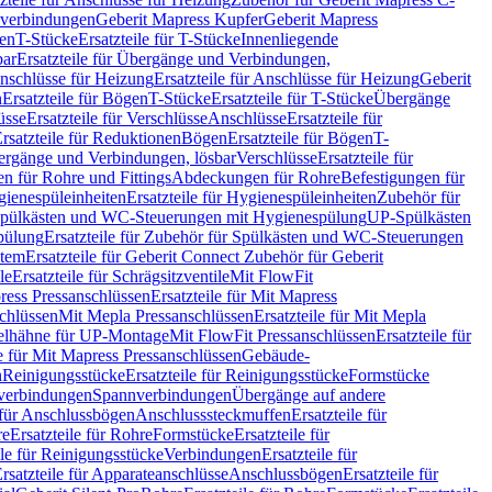
hverbindungen
Geberit Mapress Kupfer
Geberit Mapress
gen
T-Stücke
Ersatzteile für T-Stücke
Innenliegende
bar
Ersatzteile für Übergänge und Verbindungen,
nschlüsse für Heizung
Ersatzteile für Anschlüsse für Heizung
Geberit
n
Ersatzteile für Bögen
T-Stücke
Ersatzteile für T-Stücke
Übergänge
üsse
Ersatzteile für Verschlüsse
Anschlüsse
Ersatzteile für
rsatzteile für Reduktionen
Bögen
Ersatzteile für Bögen
T-
bergänge und Verbindungen, lösbar
Verschlüsse
Ersatzteile für
n für Rohre und Fittings
Abdeckungen für Rohre
Befestigungen für
ienespüleinheiten
Ersatzteile für Hygienespüleinheiten
Zubehör für
r Spülkästen und WC-Steuerungen mit Hygienespülung
UP-Spülkästen
pülung
Ersatzteile für Zubehör für Spülkästen und WC-Steuerungen
stem
Ersatzteile für Geberit Connect Zubehör für Geberit
le
Ersatzteile für Schrägsitzventile
Mit FlowFit
ress Pressanschlüssen
Ersatzteile für Mit Mapress
schlüssen
Mit Mepla Pressanschlüssen
Ersatzteile für Mit Mepla
gelhähne für UP-Montage
Mit FlowFit Pressanschlüssen
Ersatzteile für
le für Mit Mapress Pressanschlüssen
Gebäude-
n
Reinigungsstücke
Ersatzteile für Reinigungsstücke
Formstücke
ckverbindungen
Spannverbindungen
Übergänge auf andere
e für Anschlussbögen
Anschlusssteckmuffen
Ersatzteile für
re
Ersatzteile für Rohre
Formstücke
Ersatzteile für
ile für Reinigungsstücke
Verbindungen
Ersatzteile für
rsatzteile für Apparateanschlüsse
Anschlussbögen
Ersatzteile für