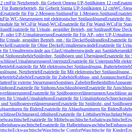
12 cm
Für Netzbetrieb, für Geberit Omega UP-Spülkästen 12 cm
Ersatzt
ür Für Batteriebetrieb, für Geberit Sigma UP-Spülkästen 12 cm
WC-Steue
g
Ersatzteile für Für 2-Mengen-Spülung
Für 1-Mengen-Spülung
Ersatzte
ts
Für WC-Steuerungen mit elektronischer Spülauslösung
Ersatzteile f
ärmodule für WCs
Für Wand-WCs
Ersatzteile für Für Wand-WCs
Für Sta
ülrand
Ersatzteile für Urinale, gespülter Betrieb, mit Spülrand
Ohne Deck
P- oder UP-Urinalsteuerung
Ersatzteile für Für AP- oder UP-Urinalste
 für Urinale, gespülter Betrieb, mit / für Deckel
Spülrandlos
Ersatzteile f
eckel
Ersatzteile für Ohne Deckel
Urinaltrennwände
Ersatzteile für Uri
le für Urinaltrennwände aus Glas
Urinaltrennwände aus Sanitärkeramik
nd Siphonzubehör
Spülrohre, Spülbögen und Übergänge
Ersatzteile fü
schlüsse
Urinalsteuerungen
Unterputz
Ersatzteile für Unterputz
Mit elekt
betrieb
Ersatzteile für Mit elektronischer Spülauslösung, Batteriebetrieb
auslösung, Netzbetrieb
Ersatzteile für Mit elektronischer Spülauslösung,
iebetrieb
Zubehör
Ersatzteile für Zubehör
Rohbau- und Austauschsets
Ers
atten
Für externe Steuerungen
Sonstiges Zubehör
Bedienhilfen
Apparate
Siphons
Ersatzteile für Siphons
Anschlussbögen
Ersatzteile für Anschlu
verlängerungen
Ersatzteile für Spülbogenverlängerungen
Anschlüsse a
ren für Urinale
Urinalsiphons
Ersatzteile für Urinalsiphons
Schneckensip
- und Spülbogenverlängerungen
Ersatzteile für Spülrohr- und Spülbog
fgarnituren für Bidets
Ersatzteile für Ablaufgarnituren für Bidets
Rohrb
schlüsse
Dichtungen
Löthülsen
Ersatzteile für Löthülsen
Waschplatz
Wasc
elwaschtische
Ersatzteile für Möbelwaschtische
Aufsatzwaschtische
Ers
albeinbauwaschtische
Ersatzteile für Halbeinbauwaschtische
Einbauwasc
htische
Eckwaschtische
Waschtische Comfort
Waschtische für Kinder
Ers