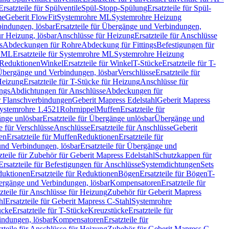
Ersatzteile für Spülventile
Spül-Stopp-Spülung
Ersatzteile für Spül-
me
Geberit FlowFit
Systemrohre ML
Systemrohre Heizung
indungen, lösbar
Ersatzteile für Übergänge und Verbindungen,
r Heizung, lösbar
Anschlüsse für Heizung
Ersatzteile für Anschlüsse
s
Abdeckungen für Rohre
Abdeckung für Fittings
Befestigungen für
e ML
Ersatzteile für Systemrohre ML
Systemrohre Heizung
r Reduktionen
Winkel
Ersatzteile für Winkel
T-Stücke
Ersatzteile für T-
r Übergänge und Verbindungen, lösbar
Verschlüsse
Ersatzteile für
Heizung
Ersatzteile für T-Stücke für Heizung
Anschlüsse für
ngs
Abdichtungen für Anschlüsse
Abdeckungen für
r Flanschverbindungen
Geberit Mapress Edelstahl
Geberit Mapress
 Systemrohre 1.4521
Rohrnippel
Muffen
Ersatzteile für
nge unlösbar
Ersatzteile für Übergänge unlösbar
Übergänge und
le für Verschlüsse
Anschlüsse
Ersatzteile für Anschlüsse
Geberit
en
Ersatzteile für Muffen
Reduktionen
Ersatzteile für
nd Verbindungen, lösbar
Ersatzteile für Übergänge und
zteile für Zubehör für Geberit Mapress Edelstahl
Schutzkappen für
Ersatzteile für Befestigungen für Anschlüsse
Systemdichtungen
Sets
duktionen
Ersatzteile für Reduktionen
Bögen
Ersatzteile für Bögen
T-
bergänge und Verbindungen, lösbar
Kompensatoren
Ersatzteile für
zteile für Anschlüsse für Heizung
Zubehör für Geberit Mapress
hl
Ersatzteile für Geberit Mapress C-Stahl
Systemrohre
ücke
Ersatzteile für T-Stücke
Kreuzstücke
Ersatzteile für
indungen, lösbar
Kompensatoren
Ersatzteile für
zteile für Anschlüsse für Heizung
Zubehör für Geberit Mapress C-