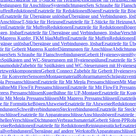
festigungen für Anschlüsse
Systemdichtungen
Sets Schraube für Flansc
Muffen
Reduktionen
Ersatzteile für Reduktionen
Bögen
Ersatzteile für Bö
r
Ersatzteile für Übergänge unlösbar
Übergänge und Verbindungen, lös
r Anschlüsse
T-Stücke für Heizung
Ersatzteile für T-Stücke für Heizung
A
fen
Ersatzteile für Muffen
Reduktionen
Ersatzteile für Reduktionen
Böge
gen, lösbar
Ersatzteile für Übergänge und Verbindungen, lösbar
Verschl
it Mapress Kupfer, FKM blau
Muffen
Ersatzteile für Muffen
Reduktionen
E
ergänge unlösbar
Übergänge und Verbindungen, lösbar
Ersatzteile für Ü
hör für Geberit Mapress Kupfer
Dämmungen für Anschlüsse
Abdichtunge
ngen
Sets Schraube für Flanschverbindungen
Geberit Hygienesystem
Hyg
n
Spülkästen und WC-Steuerungen mit Hygienespülung
Ersatzteile fü
nbaumodule
Zubehör für Spülkästen und WC-Steuerungen mit Hygienes
etzwerkkomponenten
Geberit Connect Zubehör für Geberit Hygienesy
e für Konverter
Sensoren
Montagematerial
Rohrarmaturen
Schrägsitzventi
la Pressanschlüssen
Ersatzteile für Mit Mepla Pressanschlüssen
Mit Map
lhähne
Mit FlowFit Pressanschlüssen
Ersatzteile für Mit FlowFit Pressan
press Pressanschlüssen
Kugelhähne für UP-Montage
Ersatzteile für Ku
 für Mit Mepla Pressanschlüssen
Mit Mapress Pressanschlüssen
Ersatztei
le für Formstücke
Bögen
Abzweige
Ersatzteile für Abzweige
Reduktione
bindungen
Schweißverbindungen
Steckverbindungen
Ersatzteile für Ste
nschlüsse
Ersatzteile für Apparateanschlüsse
Anschlussbögen
Ersatzteil
hellen
Verschlüsse
Dichtungen
Verbrauchsmaterial
Geberit Silent-PP
Roh
weige
Reduktionen
Ersatzteile für Reduktionen
Reinigungsstücke
Ersatzte
allverbindungen
Übergänge auf andere Werkstoffe
Apparateanschlüsse
E