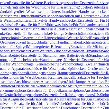
Becken
Ersatzteile für Weitere Becken
Ausgussbecken
Ersatzteile für Au
nräume
Ersatzteile für Waschtische für Klassenräume
Zubehör
Säulen
Ersa
andablagen
Sets Waschtisch mit Unterschrank
Sets Handwaschbecken 
aschtisch mit Unterschrank
Sets Möbelwaschtisch mit Unterschrank
Ersa
für Waschtischunterschränke
Für Handwaschbecken
Ersatzteile für Für
aschtische
Ersatzteile für Für Möbelwaschtische
Für Eckhandwaschbec
rsatzteile für Waschtischplatten
Für Aufsatzwaschtisch Schalenform
Ers
änke
Ersatzteile für Seitenschränke
Niedrige Seitenschränke
Ersatzteile f
ängeschränke
Ersatzteile für Hängeschränke
Weitere Möbel
Ersatzteile 
d Ordnungsboxen
Handtuchhalter und Handtuchhaken
Lichtelemente
Grif
tzteile für Spiegel
Mit integrierter Beleuchtung
Ersatzteile für Mit integr
behör
Lichtelemente
Griffe
Weiteres Zubehör
Steckdosen
Armaturen
Wasc
tteriebetrieb
Ersatzteile für Standmontage, Batteriebetrieb
Standmontage
dmontage, Einhebelmischer
Wandmontage, Netzbetrieb
Ersatzteile für W
teile für Wandmontage, Generatorbetrieb
Wandmontage, Zweigriffmisch
rmaturen
Apparateanschlüsse für Waschplatz, Spülbecken, Geräte und 
 Rohrbogensiphons
Rohrbogensiphons, Raumsparmodell
Ersatzteile für
rohrsiphons für Waschbecken, Raumsparmodell
Ersatzteile für Tauch
nschlüsse
Anschlussstutzen
Anschlussbögen
Abdeckungen
Anschlüsse
Er
aukästen
Ersatzteile für Wandeinbaukästen
Ablaufgarnituren für Spülb
elkammersiphons
Ersatzteile für Doppelkammersiphons
Anschlussstutz
für Geräte
Rohrbogensiphons
Ersatzteile für Rohrbogensiphons
UP-Sipho
en für Ausgussbecken
Ersatzteile für Ablaufgarnituren für Ausgussbecke
ufventile
Ersatzteile für Ablaufventile
Zubehör
Ersatzteile für Zubehör
D
Ersatzteile für Duschrinnen
Zubehör für Duschrinnen
Ersatzteile für Zu