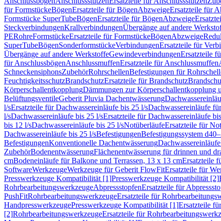
Anschlussbögen
Anschlussstutzen
Ersatzteile für Anschlussstutzen
Zub
für Formstücke
Bögen
Ersatzteile für Bögen
Abzweige
Ersatzteile für 
Formstücke SuperTube
Bögen
Ersatzteile für Bögen
Abzweige
Ersatzte
Steckverbindungen
Krallverbindungen
Übergänge auf andere Werksto
PE
Rohre
Formstücke
Ersatzteile für Formstücke
Bögen
Abzweige
Redu
SuperTube
Bögen
Sonderformstücke
Verbindungen
Ersatzteile für Ver
Übergänge auf andere Werkstoffe
Gewindeverbindungen
Ersatzteile 
für Anschlussbögen
Anschlussmuffen
Ersatzteile für Anschlussmuffen
Schneckensiphons
Zubehör
Rohrschellen
Befestigungen für Rohrschel
Feuchtigkeitsschutz
Brandschutz
Ersatzteile für Brandschutz
Brandschu
Körperschallentkopplung
Dämmungen zur Körperschallentkopplung 
Belüftungsventile
Geberit Pluvia Dachentwässerung
Dachwassereinläu
l/s
Ersatzteile für Dachwassereinläufe bis 25 l/s
Dachwassereinläufe fü
l/s
Dachwassereinläufe bis 25 l/s
Ersatzteile für Dachwassereinläufe bis
bis 12 l/s
Dachwassereinläufe bis 25 l/s
Notüberläufe
Ersatzteile für No
Dachwassereinläufe bis 25 l/s
Befestigungen
Befestigungssystem d40
Befestigungen
Konventionelle Dachentwässerung
Dachwassereinläufe
Zubehör
Bodenentwässerung
Flächenentwässerung für drinnen und d
cm
Bodeneinläufe für Balkone und Terrassen, 13 x 13 cm
Ersatzteile 
Software
Werkzeuge
Werkzeuge für Geberit FlowFit
Ersatzteile für W
Presswerkzeuge Kompatibilität [1]
Presswerkzeuge Kompatibilität [2]
Rohrbearbeitungswerkzeuge
Abpressstopfen
Ersatzteile für Abpressst
PushFit
Rohrbearbeitungswerkzeuge
Ersatzteile für Rohrbearbeitung
Handpresswerkzeuge
Presswerkzeuge Kompatibilität [1]
Ersatzteile f
[2]
Rohrbearbeitungswerkzeuge
Ersatzteile für Rohrbearbeitungswerk