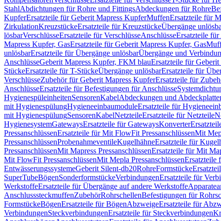
Stahl
Abdichtungen für Rohre und Fittings
Abdeckungen für Rohre
Be
Kupfer
Ersatzteile für Geberit Mapress Kupfer
Muffen
Ersatzteile für 
Zirkulation
Kreuzstücke
Ersatzteile für Kreuzstücke
Übergänge unlösba
lösbar
Verschlüsse
Ersatzteile für Verschlüsse
Anschlüsse
Ersatzteile fü
Mapress Kupfer, Gas
Ersatzteile für Geberit Mapress Kupfer, Gas
Muf
unlösbar
Ersatzteile für Übergänge unlösbar
Übergänge und Verbindun
Anschlüsse
Geberit Mapress Kupfer, FKM blau
Ersatzteile für Geber
Stücke
Ersatzteile für T-Stücke
Übergänge unlösbar
Ersatzteile für Üb
Verschlüsse
Zubehör für Geberit Mapress Kupfer
Ersatzteile für Zube
Anschlüsse
Ersatzteile für Befestigungen für Anschlüsse
Systemdichtu
Hygienespüleinheiten
Sensoren
Kabel
Abdeckungen und Abdeckplatte
mit Hygienespülung
Hygieneeinbaumodule
Ersatzteile für Hygieneei
mit Hygienespülung
Sensoren
Kabel
Netzteile
Ersatzteile für Netzteile
N
Hygienesystem
Gateways
Ersatzteile für Gateways
Konverter
Ersatzteil
Pressanschlüssen
Ersatzteile für Mit FlowFit Pressanschlüssen
Mit Mep
Pressanschlüssen
Probenahmeventile
Kugelhähne
Ersatzteile für Kuge
Pressanschlüssen
Mit Mapress Pressanschlüssen
Ersatzteile für Mit Ma
Mit FlowFit Pressanschlüssen
Mit Mepla Pressanschlüssen
Ersatzteile
Entwässerungssysteme
Geberit Silent-db20
Rohre
Formstücke
Ersatztei
SuperTube
Bögen
Sonderformstücke
Verbindungen
Ersatzteile für Ver
Werkstoffe
Ersatzteile für Übergänge auf andere Werkstoffe
Apparatea
Anschlusssteckmuffen
Zubehör
Rohrschellen
Befestigungen für Rohrsc
Formstücke
Bögen
Ersatzteile für Bögen
Abzweige
Ersatzteile für Abz
Verbindungen
Steckverbindungen
Ersatzteile für Steckverbindungen
Kr