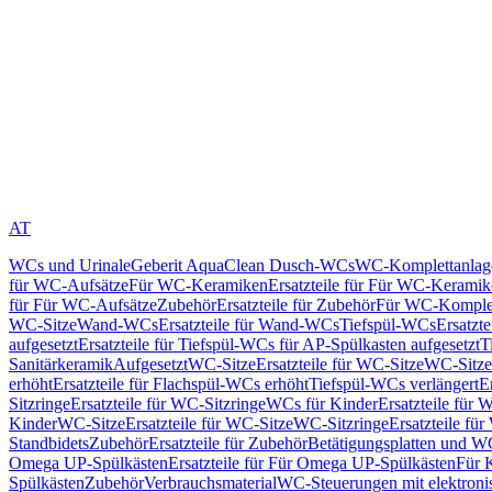
AT
WCs und Urinale
Geberit AquaClean Dusch-WCs
WC-Komplettanlag
für WC-Aufsätze
Für WC-Keramiken
Ersatzteile für Für WC-Kerami
für Für WC-Aufsätze
Zubehör
Ersatzteile für Zubehör
Für WC-Komplet
WC-Sitze
Wand-WCs
Ersatzteile für Wand-WCs
Tiefspül-WCs
Ersatzt
aufgesetzt
Ersatzteile für Tiefspül-WCs für AP-Spülkasten aufgesetzt
T
Sanitärkeramik
Aufgesetzt
WC-Sitze
Ersatzteile für WC-Sitze
WC-Sitze
erhöht
Ersatzteile für Flachspül-WCs erhöht
Tiefspül-WCs verlängert
E
Sitzringe
Ersatzteile für WC-Sitzringe
WCs für Kinder
Ersatzteile für 
Kinder
WC-Sitze
Ersatzteile für WC-Sitze
WC-Sitzringe
Ersatzteile fü
Standbidets
Zubehör
Ersatzteile für Zubehör
Betätigungsplatten und W
Omega UP-Spülkästen
Ersatzteile für Für Omega UP-Spülkästen
Für 
Spülkästen
Zubehör
Verbrauchsmaterial
WC-Steuerungen mit elektroni