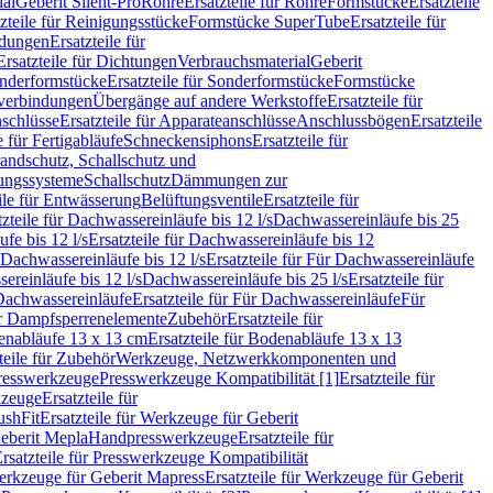
ial
Geberit Silent-Pro
Rohre
Ersatzteile für Rohre
Formstücke
Ersatzteile
zteile für Reinigungsstücke
Formstücke SuperTube
Ersatzteile für
ndungen
Ersatzteile für
Ersatzteile für Dichtungen
Verbrauchsmaterial
Geberit
nderformstücke
Ersatzteile für Sonderformstücke
Formstücke
ckverbindungen
Übergänge auf andere Werkstoffe
Ersatzteile für
schlüsse
Ersatzteile für Apparateanschlüsse
Anschlussbögen
Ersatzteile
e für Fertigabläufe
Schneckensiphons
Ersatzteile für
andschutz, Schallschutz und
rungssysteme
Schallschutz
Dämmungen zur
ile für Entwässerung
Belüftungsventile
Ersatzteile für
tzteile für Dachwassereinläufe bis 12 l/s
Dachwassereinläufe bis 25
fe bis 12 l/s
Ersatzteile für Dachwassereinläufe bis 12
Dachwassereinläufe bis 12 l/s
Ersatzteile für Für Dachwassereinläufe
ereinläufe bis 12 l/s
Dachwassereinläufe bis 25 l/s
Ersatzteile für
Dachwassereinläufe
Ersatzteile für Für Dachwassereinläufe
Für
für Dampfsperrenelemente
Zubehör
Ersatzteile für
nabläufe 13 x 13 cm
Ersatzteile für Bodenabläufe 13 x 13
teile für Zubehör
Werkzeuge, Netzwerkkomponenten und
presswerkzeuge
Presswerkzeuge Kompatibilität [1]
Ersatzteile für
kzeuge
Ersatzteile für
ushFit
Ersatzteile für Werkzeuge für Geberit
Geberit Mepla
Handpresswerkzeuge
Ersatzteile für
rsatzteile für Presswerkzeuge Kompatibilität
rkzeuge für Geberit Mapress
Ersatzteile für Werkzeuge für Geberit