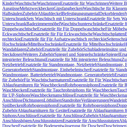
Kinder
Waschtische
Waschrinnen
Ersatzteile für Waschrinnen
Weitere 
Ausgüsse
Mehrzweckbecken
Gipsfangbecken
Waschtische für Klasse
Halbsäulen
Zubehör
Ablaufdeckel
Befestigungsmaterial
Dekorblenden
W
Unterschrank
Sets Waschtisch mit Unterschrank
Ersatzteile für Sets W
Unterschrank
Badezimmermöbel
Waschtischunterschränke
Ersatzteile 
Doppelwaschtische
Ersatzteile für Für Doppelwaschtische
Für Möbelw
Eckwaschtische
Ersatzteile für Für Eckwaschtische
Waschtischplatten
E
rechteckig
Ersatzteile für Für Aufsatzwaschtisch rechteckig
Seitenschr
Hochschränke
Mittelhochschränke
Ersatzteile für Mittelhochschränke
H
Wandablagen
Zubehör
Ersatzteile für Zubehör
Schubladeneinsätze un
Steckdosen
Weiteres Zubehör
Spiegel und Spiegelschränke
Spiegel
Ersa
integrierter Beleuchtung
Ersatzteile für Mit integrierter Beleuchtung
Zu
Netzbetrieb
Ersatzteile für Standmontage, Netzbetrieb
Standmontage, Ba
Generatorbetrieb
Standmontage, Einhebelmischer
Ersatzteile für Stan
Wandmontage, Batteriebetrieb
Wandmontage, Generatorbetrieb
Ersatz
für Zubehör
Für Waschtischarmaturen
Ersatzteile für Für Waschtischa
Ablaufgarnituren für Waschbecken
Rohrbogensiphons
Ersatzteile für
Waschbecken
Ersatzteile für Tauchrohrsiphons für Waschbecken
Tauch
für UP-Siphons
Waschbeckenanschlüsse
Ersatzteile für Waschbeckena
Anschlüsse
Dichtungen
Löthülsen
Standrohre
Verlängerungen
Wandeinb
Spülbecken
Rohrbogensiphons
Ersatzteile für Rohrbogensiphons
Dopp
Zubehör
Ablaufgarnituren für Geräte
Ersatzteile für Ablaufgarnituren 
Siphons
Anschlüsse
Ersatzteile für Anschlüsse
Zubehör
Ablaufgarnitur
Anschlussbögen
Anschlussstutzen
Ersatzteile für Anschlussstutzen
Abla
Duschen
Ersatzteile für Bodenentwässerung für Duschen
Duschrinnen