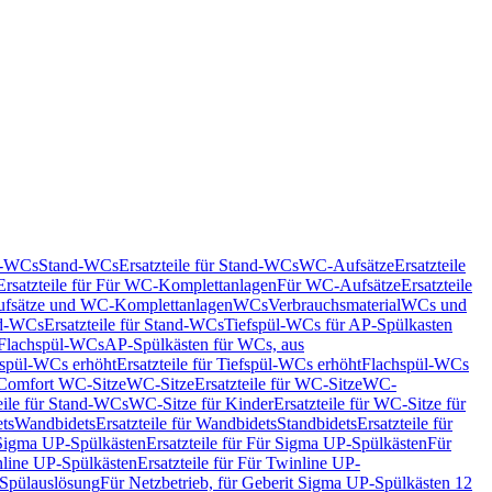
nd-WCs
Stand-WCs
Ersatzteile für Stand-WCs
WC-Aufsätze
Ersatzteile
Ersatzteile für Für WC-Komplettanlagen
Für WC-Aufsätze
Ersatzteile
fsätze und WC-Komplettanlagen
WCs
Verbrauchsmaterial
WCs und
d-WCs
Ersatzteile für Stand-WCs
Tiefspül-WCs für AP-Spülkasten
r Flachspül-WCs
AP-Spülkästen für WCs, aus
fspül-WCs erhöht
Ersatzteile für Tiefspül-WCs erhöht
Flachspül-WCs
r Comfort WC-Sitze
WC-Sitze
Ersatzteile für WC-Sitze
WC-
eile für Stand-WCs
WC-Sitze für Kinder
Ersatzteile für WC-Sitze für
ts
Wandbidets
Ersatzteile für Wandbidets
Standbidets
Ersatzteile für
Sigma UP-Spülkästen
Ersatzteile für Für Sigma UP-Spülkästen
Für
line UP-Spülkästen
Ersatzteile für Für Twinline UP-
 Spülauslösung
Für Netzbetrieb, für Geberit Sigma UP-Spülkästen 12