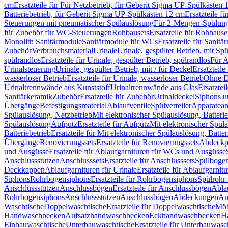
cm
Ersatzteile für Für Netzbetrieb, für Geberit Sigma UP-Spülkästen 
Batteriebetrieb, für Geberit Sigma UP-Spülkästen 12 cm
Ersatzteile f
Steuerungen mit pneumatischer Spülauslösung
Für 2-Mengen-Spülun
für Zubehör für WC-Steuerungen
Rohbausets
Ersatzteile für Rohbause
Monolith Sanitärmodule
Sanitärmodule für WCs
Ersatzteile für Sanit
Zubehör
Verbrauchsmaterial
Urinale
Urinale, gespülter Betrieb, mit Sp
spülrandlos
Ersatzteile für Urinale, gespülter Betrieb, spülrandlos
Für A
Urinalsteuerung
Urinale, gespülter Betrieb, mit / für Deckel
Ersatzteile
wasserloser Betrieb
Ersatzteile für Urinale, wasserloser Betrieb
Ohne D
Urinaltrennwände aus Kunststoff
Urinaltrennwände aus Glas
Ersatztei
Sanitärkeramik
Zubehör
Ersatzteile für Zubehör
Urinaldeckel
Siphons u
Übergänge
Befestigungsmaterial
Ablaufventile
Spülverteiler
Apparatean
Spülauslösung, Netzbetrieb
Mit elektronischer Spülauslösung, Batterie
Spülauslösung
Aufputz
Ersatzteile für Aufputz
Mit elektronischer Spül
Batteriebetrieb
Ersatzteile für Mit elektronischer Spülauslösung, Batter
Übergänge
Renovierungssets
Ersatzteile für Renovierungssets
Abdeckpl
und Ausgüsse
Ersatzteile für Ablaufgarnituren für WCs und Ausgüsse
Anschlussstutzen
Anschlusssets
Ersatzteile für Anschlusssets
Spülbogen
Deckkappen
Ablaufgarnituren für Urinale
Ersatzteile für Ablaufgarnitu
Siphons
Rohrbogensiphons
Ersatzteile für Rohrbogensiphons
Spülrohr
Anschlussstutzen
Anschlussbögen
Ersatzteile für Anschlussbögen
Ablau
Rohrbogensiphons
Anschlussstutzen
Anschlussbögen
Abdeckungen
An
Waschtische
Doppelwaschtische
Ersatzteile für Doppelwaschtische
Möb
Handwaschbecken
Aufsatzhandwaschbecken
Eckhandwaschbecken
H
Einbauwaschtische
Unterbauwaschtische
Ersatzteile für Unterbauwasc