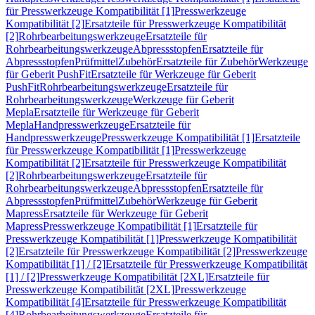
für Presswerkzeuge Kompatibilität [1]
Presswerkzeuge
Kompatibilität [2]
Ersatzteile für Presswerkzeuge Kompatibilität
[2]
Rohrbearbeitungswerkzeuge
Ersatzteile für
Rohrbearbeitungswerkzeuge
Abpressstopfen
Ersatzteile für
Abpressstopfen
Prüfmittel
Zubehör
Ersatzteile für Zubehör
Werkzeuge
für Geberit PushFit
Ersatzteile für Werkzeuge für Geberit
PushFit
Rohrbearbeitungswerkzeuge
Ersatzteile für
Rohrbearbeitungswerkzeuge
Werkzeuge für Geberit
Mepla
Ersatzteile für Werkzeuge für Geberit
Mepla
Handpresswerkzeuge
Ersatzteile für
Handpresswerkzeuge
Presswerkzeuge Kompatibilität [1]
Ersatzteile
für Presswerkzeuge Kompatibilität [1]
Presswerkzeuge
Kompatibilität [2]
Ersatzteile für Presswerkzeuge Kompatibilität
[2]
Rohrbearbeitungswerkzeuge
Ersatzteile für
Rohrbearbeitungswerkzeuge
Abpressstopfen
Ersatzteile für
Abpressstopfen
Prüfmittel
Zubehör
Werkzeuge für Geberit
Mapress
Ersatzteile für Werkzeuge für Geberit
Mapress
Presswerkzeuge Kompatibilität [1]
Ersatzteile für
Presswerkzeuge Kompatibilität [1]
Presswerkzeuge Kompatibilität
[2]
Ersatzteile für Presswerkzeuge Kompatibilität [2]
Presswerkzeuge
Kompatibilität [1] / [2]
Ersatzteile für Presswerkzeuge Kompatibilität
[1] / [2]
Presswerkzeuge Kompatibilität [2XL]
Ersatzteile für
Presswerkzeuge Kompatibilität [2XL]
Presswerkzeuge
Kompatibilität [4]
Ersatzteile für Presswerkzeuge Kompatibilität
[4]
Rohrbearbeitungswerkzeuge
Ersatzteile für