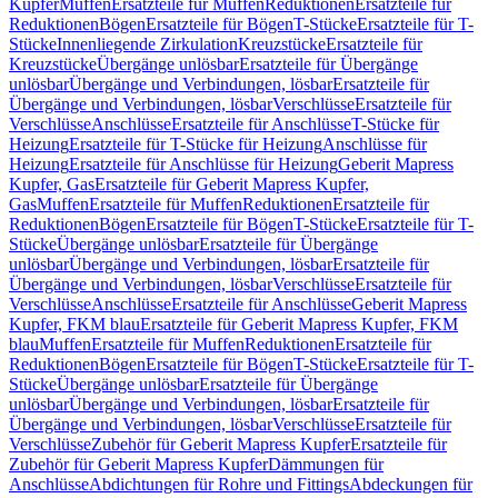
Kupfer
Muffen
Ersatzteile für Muffen
Reduktionen
Ersatzteile für
Reduktionen
Bögen
Ersatzteile für Bögen
T-Stücke
Ersatzteile für T-
Stücke
Innenliegende Zirkulation
Kreuzstücke
Ersatzteile für
Kreuzstücke
Übergänge unlösbar
Ersatzteile für Übergänge
unlösbar
Übergänge und Verbindungen, lösbar
Ersatzteile für
Übergänge und Verbindungen, lösbar
Verschlüsse
Ersatzteile für
Verschlüsse
Anschlüsse
Ersatzteile für Anschlüsse
T-Stücke für
Heizung
Ersatzteile für T-Stücke für Heizung
Anschlüsse für
Heizung
Ersatzteile für Anschlüsse für Heizung
Geberit Mapress
Kupfer, Gas
Ersatzteile für Geberit Mapress Kupfer,
Gas
Muffen
Ersatzteile für Muffen
Reduktionen
Ersatzteile für
Reduktionen
Bögen
Ersatzteile für Bögen
T-Stücke
Ersatzteile für T-
Stücke
Übergänge unlösbar
Ersatzteile für Übergänge
unlösbar
Übergänge und Verbindungen, lösbar
Ersatzteile für
Übergänge und Verbindungen, lösbar
Verschlüsse
Ersatzteile für
Verschlüsse
Anschlüsse
Ersatzteile für Anschlüsse
Geberit Mapress
Kupfer, FKM blau
Ersatzteile für Geberit Mapress Kupfer, FKM
blau
Muffen
Ersatzteile für Muffen
Reduktionen
Ersatzteile für
Reduktionen
Bögen
Ersatzteile für Bögen
T-Stücke
Ersatzteile für T-
Stücke
Übergänge unlösbar
Ersatzteile für Übergänge
unlösbar
Übergänge und Verbindungen, lösbar
Ersatzteile für
Übergänge und Verbindungen, lösbar
Verschlüsse
Ersatzteile für
Verschlüsse
Zubehör für Geberit Mapress Kupfer
Ersatzteile für
Zubehör für Geberit Mapress Kupfer
Dämmungen für
Anschlüsse
Abdichtungen für Rohre und Fittings
Abdeckungen für