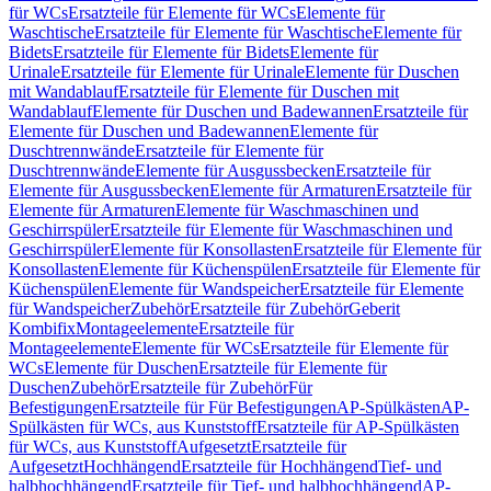
für WCs
Ersatzteile für Elemente für WCs
Elemente für
Waschtische
Ersatzteile für Elemente für Waschtische
Elemente für
Bidets
Ersatzteile für Elemente für Bidets
Elemente für
Urinale
Ersatzteile für Elemente für Urinale
Elemente für Duschen
mit Wandablauf
Ersatzteile für Elemente für Duschen mit
Wandablauf
Elemente für Duschen und Badewannen
Ersatzteile für
Elemente für Duschen und Badewannen
Elemente für
Duschtrennwände
Ersatzteile für Elemente für
Duschtrennwände
Elemente für Ausgussbecken
Ersatzteile für
Elemente für Ausgussbecken
Elemente für Armaturen
Ersatzteile für
Elemente für Armaturen
Elemente für Waschmaschinen und
Geschirrspüler
Ersatzteile für Elemente für Waschmaschinen und
Geschirrspüler
Elemente für Konsollasten
Ersatzteile für Elemente für
Konsollasten
Elemente für Küchenspülen
Ersatzteile für Elemente für
Küchenspülen
Elemente für Wandspeicher
Ersatzteile für Elemente
für Wandspeicher
Zubehör
Ersatzteile für Zubehör
Geberit
Kombifix
Montageelemente
Ersatzteile für
Montageelemente
Elemente für WCs
Ersatzteile für Elemente für
WCs
Elemente für Duschen
Ersatzteile für Elemente für
Duschen
Zubehör
Ersatzteile für Zubehör
Für
Befestigungen
Ersatzteile für Für Befestigungen
AP-Spülkästen
AP-
Spülkästen für WCs, aus Kunststoff
Ersatzteile für AP-Spülkästen
für WCs, aus Kunststoff
Aufgesetzt
Ersatzteile für
Aufgesetzt
Hochhängend
Ersatzteile für Hochhängend
Tief- und
halbhochhängend
Ersatzteile für Tief- und halbhochhängend
AP-