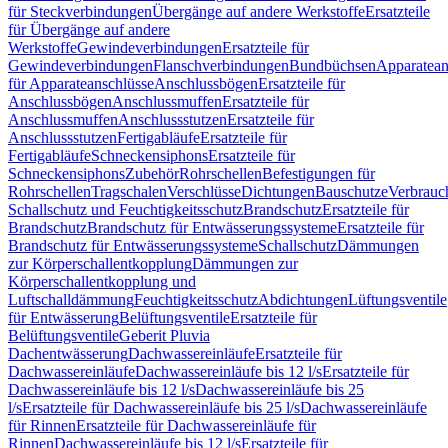
für Steckverbindungen
Übergänge auf andere Werkstoffe
Ersatzteile
für Übergänge auf andere
Werkstoffe
Gewindeverbindungen
Ersatzteile für
Gewindeverbindungen
Flanschverbindungen
Bundbüchsen
Apparatean
für Apparateanschlüsse
Anschlussbögen
Ersatzteile für
Anschlussbögen
Anschlussmuffen
Ersatzteile für
Anschlussmuffen
Anschlussstutzen
Ersatzteile für
Anschlussstutzen
Fertigabläufe
Ersatzteile für
Fertigabläufe
Schneckensiphons
Ersatzteile für
Schneckensiphons
Zubehör
Rohrschellen
Befestigungen für
Rohrschellen
Tragschalen
Verschlüsse
Dichtungen
Bauschutze
Verbrauc
Schallschutz und Feuchtigkeitsschutz
Brandschutz
Ersatzteile für
Brandschutz
Brandschutz für Entwässerungssysteme
Ersatzteile für
Brandschutz für Entwässerungssysteme
Schallschutz
Dämmungen
zur Körperschallentkopplung
Dämmungen zur
Körperschallentkopplung und
Luftschalldämmung
Feuchtigkeitsschutz
Abdichtungen
Lüftungsventile
für Entwässerung
Belüftungsventile
Ersatzteile für
Belüftungsventile
Geberit Pluvia
Dachentwässerung
Dachwassereinläufe
Ersatzteile für
Dachwassereinläufe
Dachwassereinläufe bis 12 l/s
Ersatzteile für
Dachwassereinläufe bis 12 l/s
Dachwassereinläufe bis 25
l/s
Ersatzteile für Dachwassereinläufe bis 25 l/s
Dachwassereinläufe
für Rinnen
Ersatzteile für Dachwassereinläufe für
Rinnen
Dachwassereinläufe bis 12 l/s
Ersatzteile für