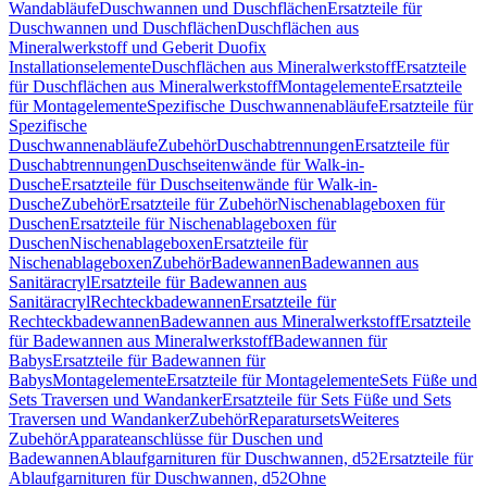
Wandabläufe
Duschwannen und Duschflächen
Ersatzteile für
Duschwannen und Duschflächen
Duschflächen aus
Mineralwerkstoff und Geberit Duofix
Installationselemente
Duschflächen aus Mineralwerkstoff
Ersatzteile
für Duschflächen aus Mineralwerkstoff
Montagelemente
Ersatzteile
für Montagelemente
Spezifische Duschwannenabläufe
Ersatzteile für
Spezifische
Duschwannenabläufe
Zubehör
Duschabtrennungen
Ersatzteile für
Duschabtrennungen
Duschseitenwände für Walk-in-
Dusche
Ersatzteile für Duschseitenwände für Walk-in-
Dusche
Zubehör
Ersatzteile für Zubehör
Nischenablageboxen für
Duschen
Ersatzteile für Nischenablageboxen für
Duschen
Nischenablageboxen
Ersatzteile für
Nischenablageboxen
Zubehör
Badewannen
Badewannen aus
Sanitäracryl
Ersatzteile für Badewannen aus
Sanitäracryl
Rechteckbadewannen
Ersatzteile für
Rechteckbadewannen
Badewannen aus Mineralwerkstoff
Ersatzteile
für Badewannen aus Mineralwerkstoff
Badewannen für
Babys
Ersatzteile für Badewannen für
Babys
Montagelemente
Ersatzteile für Montagelemente
Sets Füße und
Sets Traversen und Wandanker
Ersatzteile für Sets Füße und Sets
Traversen und Wandanker
Zubehör
Reparatursets
Weiteres
Zubehör
Apparateanschlüsse für Duschen und
Badewannen
Ablaufgarnituren für Duschwannen, d52
Ersatzteile für
Ablaufgarnituren für Duschwannen, d52
Ohne