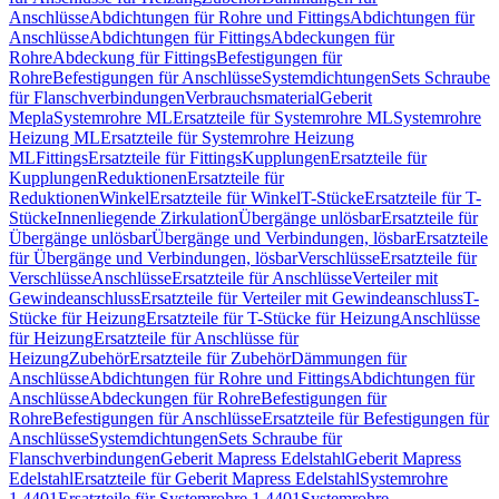
Anschlüsse
Abdichtungen für Rohre und Fittings
Abdichtungen für
Anschlüsse
Abdichtungen für Fittings
Abdeckungen für
Rohre
Abdeckung für Fittings
Befestigungen für
Rohre
Befestigungen für Anschlüsse
Systemdichtungen
Sets Schraube
für Flanschverbindungen
Verbrauchsmaterial
Geberit
Mepla
Systemrohre ML
Ersatzteile für Systemrohre ML
Systemrohre
Heizung ML
Ersatzteile für Systemrohre Heizung
ML
Fittings
Ersatzteile für Fittings
Kupplungen
Ersatzteile für
Kupplungen
Reduktionen
Ersatzteile für
Reduktionen
Winkel
Ersatzteile für Winkel
T-Stücke
Ersatzteile für T-
Stücke
Innenliegende Zirkulation
Übergänge unlösbar
Ersatzteile für
Übergänge unlösbar
Übergänge und Verbindungen, lösbar
Ersatzteile
für Übergänge und Verbindungen, lösbar
Verschlüsse
Ersatzteile für
Verschlüsse
Anschlüsse
Ersatzteile für Anschlüsse
Verteiler mit
Gewindeanschluss
Ersatzteile für Verteiler mit Gewindeanschluss
T-
Stücke für Heizung
Ersatzteile für T-Stücke für Heizung
Anschlüsse
für Heizung
Ersatzteile für Anschlüsse für
Heizung
Zubehör
Ersatzteile für Zubehör
Dämmungen für
Anschlüsse
Abdichtungen für Rohre und Fittings
Abdichtungen für
Anschlüsse
Abdeckungen für Rohre
Befestigungen für
Rohre
Befestigungen für Anschlüsse
Ersatzteile für Befestigungen für
Anschlüsse
Systemdichtungen
Sets Schraube für
Flanschverbindungen
Geberit Mapress Edelstahl
Geberit Mapress
Edelstahl
Ersatzteile für Geberit Mapress Edelstahl
Systemrohre
1.4401
Ersatzteile für Systemrohre 1.4401
Systemrohre