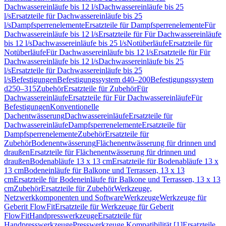
Dachwassereinläufe bis 12 l/s
Dachwassereinläufe bis 25
l/s
Ersatzteile für Dachwassereinläufe bis 25
l/s
Dampfsperrenelemente
Ersatzteile für Dampfsperrenelemente
Für
Dachwassereinläufe bis 12 l/s
Ersatzteile für Für Dachwassereinläufe
bis 12 l/s
Dachwassereinläufe bis 25 l/s
Notüberläufe
Ersatzteile für
Notüberläufe
Für Dachwassereinläufe bis 12 l/s
Ersatzteile für Für
Dachwassereinläufe bis 12 l/s
Dachwassereinläufe bis 25
l/s
Ersatzteile für Dachwassereinläufe bis 25
l/s
Befestigungen
Befestigungssystem d40–200
Befestigungssystem
d250–315
Zubehör
Ersatzteile für Zubehör
Für
Dachwassereinläufe
Ersatzteile für Für Dachwassereinläufe
Für
Befestigungen
Konventionelle
Dachentwässerung
Dachwassereinläufe
Ersatzteile für
Dachwassereinläufe
Dampfsperrenelemente
Ersatzteile für
Dampfsperrenelemente
Zubehör
Ersatzteile für
Zubehör
Bodenentwässerung
Flächenentwässerung für drinnen und
draußen
Ersatzteile für Flächenentwässerung für drinnen und
draußen
Bodenabläufe 13 x 13 cm
Ersatzteile für Bodenabläufe 13 x
13 cm
Bodeneinläufe für Balkone und Terrassen, 13 x 13
cm
Ersatzteile für Bodeneinläufe für Balkone und Terrassen, 13 x 13
cm
Zubehör
Ersatzteile für Zubehör
Werkzeuge,
Netzwerkkomponenten und Software
Werkzeuge
Werkzeuge für
Geberit FlowFit
Ersatzteile für Werkzeuge für Geberit
FlowFit
Handpresswerkzeuge
Ersatzteile für
Handpresswerkzeuge
Presswerkzeuge Kompatibilität [1]
Ersatzteile