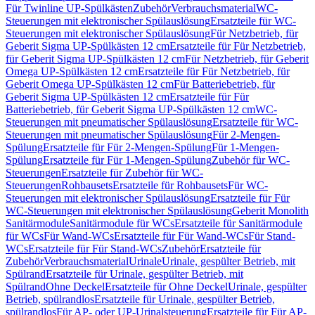
Für Twinline UP-Spülkästen
Zubehör
Verbrauchsmaterial
WC-
Steuerungen mit elektronischer Spülauslösung
Ersatzteile für WC-
Steuerungen mit elektronischer Spülauslösung
Für Netzbetrieb, für
Geberit Sigma UP-Spülkästen 12 cm
Ersatzteile für Für Netzbetrieb,
für Geberit Sigma UP-Spülkästen 12 cm
Für Netzbetrieb, für Geberit
Omega UP-Spülkästen 12 cm
Ersatzteile für Für Netzbetrieb, für
Geberit Omega UP-Spülkästen 12 cm
Für Batteriebetrieb, für
Geberit Sigma UP-Spülkästen 12 cm
Ersatzteile für Für
Batteriebetrieb, für Geberit Sigma UP-Spülkästen 12 cm
WC-
Steuerungen mit pneumatischer Spülauslösung
Ersatzteile für WC-
Steuerungen mit pneumatischer Spülauslösung
Für 2-Mengen-
Spülung
Ersatzteile für Für 2-Mengen-Spülung
Für 1-Mengen-
Spülung
Ersatzteile für Für 1-Mengen-Spülung
Zubehör für WC-
Steuerungen
Ersatzteile für Zubehör für WC-
Steuerungen
Rohbausets
Ersatzteile für Rohbausets
Für WC-
Steuerungen mit elektronischer Spülauslösung
Ersatzteile für Für
WC-Steuerungen mit elektronischer Spülauslösung
Geberit Monolith
Sanitärmodule
Sanitärmodule für WCs
Ersatzteile für Sanitärmodule
für WCs
Für Wand-WCs
Ersatzteile für Für Wand-WCs
Für Stand-
WCs
Ersatzteile für Für Stand-WCs
Zubehör
Ersatzteile für
Zubehör
Verbrauchsmaterial
Urinale
Urinale, gespülter Betrieb, mit
Spülrand
Ersatzteile für Urinale, gespülter Betrieb, mit
Spülrand
Ohne Deckel
Ersatzteile für Ohne Deckel
Urinale, gespülter
Betrieb, spülrandlos
Ersatzteile für Urinale, gespülter Betrieb,
spülrandlos
Für AP- oder UP-Urinalsteuerung
Ersatzteile für Für AP-