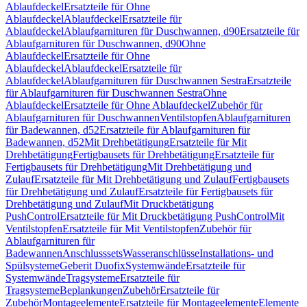
Ablaufdeckel
Ersatzteile für Ohne
Ablaufdeckel
Ablaufdeckel
Ersatzteile für
Ablaufdeckel
Ablaufgarnituren für Duschwannen, d90
Ersatzteile für
Ablaufgarnituren für Duschwannen, d90
Ohne
Ablaufdeckel
Ersatzteile für Ohne
Ablaufdeckel
Ablaufdeckel
Ersatzteile für
Ablaufdeckel
Ablaufgarnituren für Duschwannen Sestra
Ersatzteile
für Ablaufgarnituren für Duschwannen Sestra
Ohne
Ablaufdeckel
Ersatzteile für Ohne Ablaufdeckel
Zubehör für
Ablaufgarnituren für Duschwannen
Ventilstopfen
Ablaufgarnituren
für Badewannen, d52
Ersatzteile für Ablaufgarnituren für
Badewannen, d52
Mit Drehbetätigung
Ersatzteile für Mit
Drehbetätigung
Fertigbausets für Drehbetätigung
Ersatzteile für
Fertigbausets für Drehbetätigung
Mit Drehbetätigung und
Zulauf
Ersatzteile für Mit Drehbetätigung und Zulauf
Fertigbausets
für Drehbetätigung und Zulauf
Ersatzteile für Fertigbausets für
Drehbetätigung und Zulauf
Mit Druckbetätigung
PushControl
Ersatzteile für Mit Druckbetätigung PushControl
Mit
Ventilstopfen
Ersatzteile für Mit Ventilstopfen
Zubehör für
Ablaufgarnituren für
Badewannen
Anschlusssets
Wasseranschlüsse
Installations- und
Spülsysteme
Geberit Duofix
Systemwände
Ersatzteile für
Systemwände
Tragsysteme
Ersatzteile für
Tragsysteme
Beplankungen
Zubehör
Ersatzteile für
Zubehör
Montageelemente
Ersatzteile für Montageelemente
Elemente