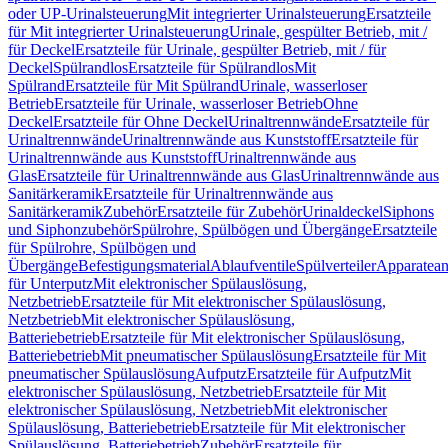
oder UP-Urinalsteuerung
Mit integrierter Urinalsteuerung
Ersatzteile
für Mit integrierter Urinalsteuerung
Urinale, gespülter Betrieb, mit /
für Deckel
Ersatzteile für Urinale, gespülter Betrieb, mit / für
Deckel
Spülrandlos
Ersatzteile für Spülrandlos
Mit
Spülrand
Ersatzteile für Mit Spülrand
Urinale, wasserloser
Betrieb
Ersatzteile für Urinale, wasserloser Betrieb
Ohne
Deckel
Ersatzteile für Ohne Deckel
Urinaltrennwände
Ersatzteile für
Urinaltrennwände
Urinaltrennwände aus Kunststoff
Ersatzteile für
Urinaltrennwände aus Kunststoff
Urinaltrennwände aus
Glas
Ersatzteile für Urinaltrennwände aus Glas
Urinaltrennwände aus
Sanitärkeramik
Ersatzteile für Urinaltrennwände aus
Sanitärkeramik
Zubehör
Ersatzteile für Zubehör
Urinaldeckel
Siphons
und Siphonzubehör
Spülrohre, Spülbögen und Übergänge
Ersatzteile
für Spülrohre, Spülbögen und
Übergänge
Befestigungsmaterial
Ablaufventile
Spülverteiler
Apparatean
für Unterputz
Mit elektronischer Spülauslösung,
Netzbetrieb
Ersatzteile für Mit elektronischer Spülauslösung,
Netzbetrieb
Mit elektronischer Spülauslösung,
Batteriebetrieb
Ersatzteile für Mit elektronischer Spülauslösung,
Batteriebetrieb
Mit pneumatischer Spülauslösung
Ersatzteile für Mit
pneumatischer Spülauslösung
Aufputz
Ersatzteile für Aufputz
Mit
elektronischer Spülauslösung, Netzbetrieb
Ersatzteile für Mit
elektronischer Spülauslösung, Netzbetrieb
Mit elektronischer
Spülauslösung, Batteriebetrieb
Ersatzteile für Mit elektronischer
Spülauslösung, Batteriebetrieb
Zubehör
Ersatzteile für