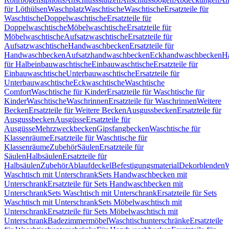
für Löthülsen
Waschplatz
Waschtische
Waschtische
Ersatzteile für
Waschtische
Doppelwaschtische
Ersatzteile für
Doppelwaschtische
Möbelwaschtische
Ersatzteile für
Möbelwaschtische
Aufsatzwaschtische
Ersatzteile für
Aufsatzwaschtische
Handwaschbecken
Ersatzteile für
Handwaschbecken
Aufsatzhandwaschbecken
Eckhandwaschbecken
H
für Halbeinbauwaschtische
Einbauwaschtische
Ersatzteile für
Einbauwaschtische
Unterbauwaschtische
Ersatzteile für
Unterbauwaschtische
Eckwaschtische
Waschtische
Comfort
Waschtische für Kinder
Ersatzteile für Waschtische für
Kinder
Waschtische
Waschrinnen
Ersatzteile für Waschrinnen
Weitere
Becken
Ersatzteile für Weitere Becken
Ausgussbecken
Ersatzteile für
Ausgussbecken
Ausgüsse
Ersatzteile für
Ausgüsse
Mehrzweckbecken
Gipsfangbecken
Waschtische für
Klassenräume
Ersatzteile für Waschtische für
Klassenräume
Zubehör
Säulen
Ersatzteile für
Säulen
Halbsäulen
Ersatzteile für
Halbsäulen
Zubehör
Ablaufdeckel
Befestigungsmaterial
Dekorblenden
W
Waschtisch mit Unterschrank
Sets Handwaschbecken mit
Unterschrank
Ersatzteile für Sets Handwaschbecken mit
Unterschrank
Sets Waschtisch mit Unterschrank
Ersatzteile für Sets
Waschtisch mit Unterschrank
Sets Möbelwaschtisch mit
Unterschrank
Ersatzteile für Sets Möbelwaschtisch mit
Unterschrank
Badezimmermöbel
Waschtischunterschränke
Ersatzteile