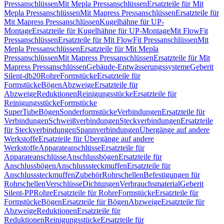
Pressanschlüssen
Mit Mepla Pressanschlüssen
Ersatzteile für Mit
Mepla Pressanschlüssen
Mit Mapress Pressanschlüssen
Ersatzteile für
Mit Mapress Pressanschlüssen
Kugelhähne für UP-
Montage
Ersatzteile für Kugelhähne für UP-Montage
Mit FlowFit
Pressanschlüssen
Ersatzteile für Mit FlowFit Pressanschlüssen
Mit
Mepla Pressanschlüssen
Ersatzteile für Mit Mepla
Pressanschlüssen
Mit Mapress Pressanschlüssen
Ersatzteile für Mit
Mapress Pressanschlüssen
Gebäude-Entwässerungssysteme
Geberit
Silent-db20
Rohre
Formstücke
Ersatzteile für
Formstücke
Bögen
Abzweige
Ersatzteile für
Abzweige
Reduktionen
Reinigungsstücke
Ersatzteile für
Reinigungsstücke
Formstücke
SuperTube
Bögen
Sonderformstücke
Verbindungen
Ersatzteile für
Verbindungen
Schweißverbindungen
Steckverbindungen
Ersatzteile
für Steckverbindungen
Spannverbindungen
Übergänge auf andere
Werkstoffe
Ersatzteile für Übergänge auf andere
Werkstoffe
Apparateanschlüsse
Ersatzteile für
Apparateanschlüsse
Anschlussbögen
Ersatzteile für
Anschlussbögen
Anschlusssteckmuffen
Ersatzteile für
Anschlusssteckmuffen
Zubehör
Rohrschellen
Befestigungen für
Rohrschellen
Verschlüsse
Dichtungen
Verbrauchsmaterial
Geberit
Silent-PP
Rohre
Ersatzteile für Rohre
Formstücke
Ersatzteile für
Formstücke
Bögen
Ersatzteile für Bögen
Abzweige
Ersatzteile für
Abzweige
Reduktionen
Ersatzteile für
Reduktionen
Reinigungsstücke
Ersatzteile für