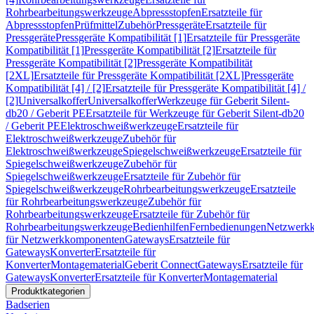
Rohrbearbeitungswerkzeuge
Abpressstopfen
Ersatzteile für
Abpressstopfen
Prüfmittel
Zubehör
Pressgeräte
Ersatzteile für
Pressgeräte
Pressgeräte Kompatibilität [1]
Ersatzteile für Pressgeräte
Kompatibilität [1]
Pressgeräte Kompatibilität [2]
Ersatzteile für
Pressgeräte Kompatibilität [2]
Pressgeräte Kompatibilität
[2XL]
Ersatzteile für Pressgeräte Kompatibilität [2XL]
Pressgeräte
Kompatibilität [4] / [2]
Ersatzteile für Pressgeräte Kompatibilität [4] /
[2]
Universalkoffer
Universalkoffer
Werkzeuge für Geberit Silent-
db20 / Geberit PE
Ersatzteile für Werkzeuge für Geberit Silent-db20
/ Geberit PE
Elektroschweißwerkzeuge
Ersatzteile für
Elektroschweißwerkzeuge
Zubehör für
Elektroschweißwerkzeuge
Spiegelschweißwerkzeuge
Ersatzteile für
Spiegelschweißwerkzeuge
Zubehör für
Spiegelschweißwerkzeuge
Ersatzteile für Zubehör für
Spiegelschweißwerkzeuge
Rohrbearbeitungswerkzeuge
Ersatzteile
für Rohrbearbeitungswerkzeuge
Zubehör für
Rohrbearbeitungswerkzeuge
Ersatzteile für Zubehör für
Rohrbearbeitungswerkzeuge
Bedienhilfen
Fernbedienungen
Netzwerk
für Netzwerkkomponenten
Gateways
Ersatzteile für
Gateways
Konverter
Ersatzteile für
Konverter
Montagematerial
Geberit Connect
Gateways
Ersatzteile für
Gateways
Konverter
Ersatzteile für Konverter
Montagematerial
Produktkategorien
Badserien