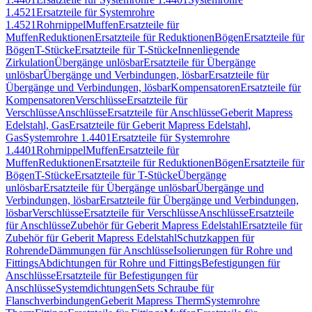
1.4521
Ersatzteile für Systemrohre
1.4521
Rohrnippel
Muffen
Ersatzteile für
Muffen
Reduktionen
Ersatzteile für Reduktionen
Bögen
Ersatzteile für
Bögen
T-Stücke
Ersatzteile für T-Stücke
Innenliegende
Zirkulation
Übergänge unlösbar
Ersatzteile für Übergänge
unlösbar
Übergänge und Verbindungen, lösbar
Ersatzteile für
Übergänge und Verbindungen, lösbar
Kompensatoren
Ersatzteile für
Kompensatoren
Verschlüsse
Ersatzteile für
Verschlüsse
Anschlüsse
Ersatzteile für Anschlüsse
Geberit Mapress
Edelstahl, Gas
Ersatzteile für Geberit Mapress Edelstahl,
Gas
Systemrohre 1.4401
Ersatzteile für Systemrohre
1.4401
Rohrnippel
Muffen
Ersatzteile für
Muffen
Reduktionen
Ersatzteile für Reduktionen
Bögen
Ersatzteile für
Bögen
T-Stücke
Ersatzteile für T-Stücke
Übergänge
unlösbar
Ersatzteile für Übergänge unlösbar
Übergänge und
Verbindungen, lösbar
Ersatzteile für Übergänge und Verbindungen,
lösbar
Verschlüsse
Ersatzteile für Verschlüsse
Anschlüsse
Ersatzteile
für Anschlüsse
Zubehör für Geberit Mapress Edelstahl
Ersatzteile für
Zubehör für Geberit Mapress Edelstahl
Schutzkappen für
Rohrende
Dämmungen für Anschlüsse
Isolierungen für Rohre und
Fittings
Abdichtungen für Rohre und Fittings
Befestigungen für
Anschlüsse
Ersatzteile für Befestigungen für
Anschlüsse
Systemdichtungen
Sets Schraube für
Flanschverbindungen
Geberit Mapress Therm
Systemrohre