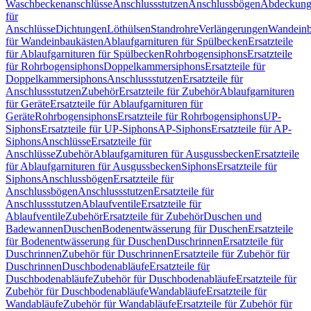
Waschbeckenanschlüsse
Anschlussstutzen
Anschlussbögen
Abdeckung
für
Anschlüsse
Dichtungen
Löthülsen
Standrohre
Verlängerungen
Wandeinb
für Wandeinbaukästen
Ablaufgarnituren für Spülbecken
Ersatzteile
für Ablaufgarnituren für Spülbecken
Rohrbogensiphons
Ersatzteile
für Rohrbogensiphons
Doppelkammersiphons
Ersatzteile für
Doppelkammersiphons
Anschlussstutzen
Ersatzteile für
Anschlussstutzen
Zubehör
Ersatzteile für Zubehör
Ablaufgarnituren
für Geräte
Ersatzteile für Ablaufgarnituren für
Geräte
Rohrbogensiphons
Ersatzteile für Rohrbogensiphons
UP-
Siphons
Ersatzteile für UP-Siphons
AP-Siphons
Ersatzteile für AP-
Siphons
Anschlüsse
Ersatzteile für
Anschlüsse
Zubehör
Ablaufgarnituren für Ausgussbecken
Ersatzteile
für Ablaufgarnituren für Ausgussbecken
Siphons
Ersatzteile für
Siphons
Anschlussbögen
Ersatzteile für
Anschlussbögen
Anschlussstutzen
Ersatzteile für
Anschlussstutzen
Ablaufventile
Ersatzteile für
Ablaufventile
Zubehör
Ersatzteile für Zubehör
Duschen und
Badewannen
Duschen
Bodenentwässerung für Duschen
Ersatzteile
für Bodenentwässerung für Duschen
Duschrinnen
Ersatzteile für
Duschrinnen
Zubehör für Duschrinnen
Ersatzteile für Zubehör für
Duschrinnen
Duschbodenabläufe
Ersatzteile für
Duschbodenabläufe
Zubehör für Duschbodenabläufe
Ersatzteile für
Zubehör für Duschbodenabläufe
Wandabläufe
Ersatzteile für
Wandabläufe
Zubehör für Wandabläufe
Ersatzteile für Zubehör für