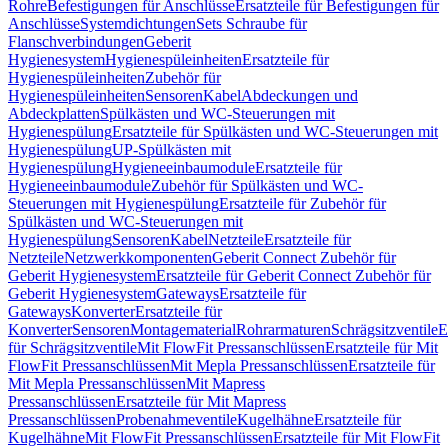
Rohre
Befestigungen für Anschlüsse
Ersatzteile für Befestigungen für
Anschlüsse
Systemdichtungen
Sets Schraube für
Flanschverbindungen
Geberit
Hygienesystem
Hygienespüleinheiten
Ersatzteile für
Hygienespüleinheiten
Zubehör für
Hygienespüleinheiten
Sensoren
Kabel
Abdeckungen und
Abdeckplatten
Spülkästen und WC-Steuerungen mit
Hygienespülung
Ersatzteile für Spülkästen und WC-Steuerungen mit
Hygienespülung
UP-Spülkästen mit
Hygienespülung
Hygieneeinbaumodule
Ersatzteile für
Hygieneeinbaumodule
Zubehör für Spülkästen und WC-
Steuerungen mit Hygienespülung
Ersatzteile für Zubehör für
Spülkästen und WC-Steuerungen mit
Hygienespülung
Sensoren
Kabel
Netzteile
Ersatzteile für
Netzteile
Netzwerkkomponenten
Geberit Connect Zubehör für
Geberit Hygienesystem
Ersatzteile für Geberit Connect Zubehör für
Geberit Hygienesystem
Gateways
Ersatzteile für
Gateways
Konverter
Ersatzteile für
Konverter
Sensoren
Montagematerial
Rohrarmaturen
Schrägsitzventile
E
für Schrägsitzventile
Mit FlowFit Pressanschlüssen
Ersatzteile für Mit
FlowFit Pressanschlüssen
Mit Mepla Pressanschlüssen
Ersatzteile für
Mit Mepla Pressanschlüssen
Mit Mapress
Pressanschlüssen
Ersatzteile für Mit Mapress
Pressanschlüssen
Probenahmeventile
Kugelhähne
Ersatzteile für
Kugelhähne
Mit FlowFit Pressanschlüssen
Ersatzteile für Mit FlowFit