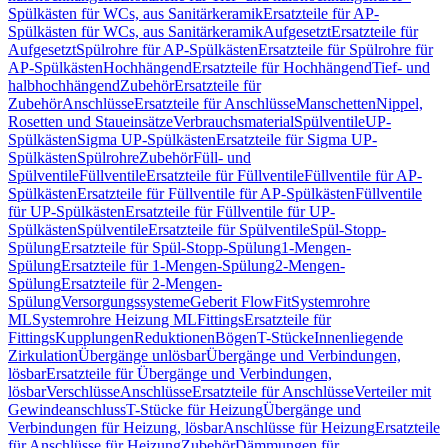
Spülkästen für WCs, aus Sanitärkeramik
Ersatzteile für AP-
Spülkästen für WCs, aus Sanitärkeramik
Aufgesetzt
Ersatzteile für
Aufgesetzt
Spülrohre für AP-Spülkästen
Ersatzteile für Spülrohre für
AP-Spülkästen
Hochhängend
Ersatzteile für Hochhängend
Tief- und
halbhochhängend
Zubehör
Ersatzteile für
Zubehör
Anschlüsse
Ersatzteile für Anschlüsse
Manschetten
Nippel,
Rosetten und Staueinsätze
Verbrauchsmaterial
Spülventile
UP-
Spülkästen
Sigma UP-Spülkästen
Ersatzteile für Sigma UP-
Spülkästen
Spülrohre
Zubehör
Füll- und
Spülventile
Füllventile
Ersatzteile für Füllventile
Füllventile für AP-
Spülkästen
Ersatzteile für Füllventile für AP-Spülkästen
Füllventile
für UP-Spülkästen
Ersatzteile für Füllventile für UP-
Spülkästen
Spülventile
Ersatzteile für Spülventile
Spül-Stopp-
Spülung
Ersatzteile für Spül-Stopp-Spülung
1-Mengen-
Spülung
Ersatzteile für 1-Mengen-Spülung
2-Mengen-
Spülung
Ersatzteile für 2-Mengen-
Spülung
Versorgungssysteme
Geberit FlowFit
Systemrohre
ML
Systemrohre Heizung ML
Fittings
Ersatzteile für
Fittings
Kupplungen
Reduktionen
Bögen
T-Stücke
Innenliegende
Zirkulation
Übergänge unlösbar
Übergänge und Verbindungen,
lösbar
Ersatzteile für Übergänge und Verbindungen,
lösbar
Verschlüsse
Anschlüsse
Ersatzteile für Anschlüsse
Verteiler mit
Gewindeanschluss
T-Stücke für Heizung
Übergänge und
Verbindungen für Heizung, lösbar
Anschlüsse für Heizung
Ersatzteile
für Anschlüsse für Heizung
Zubehör
Dämmungen für