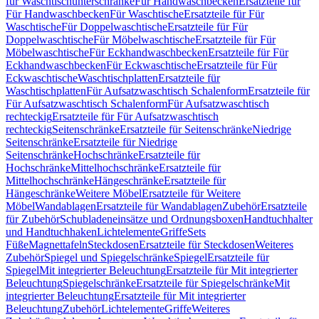
für Waschtischunterschränke
Für Handwaschbecken
Ersatzteile für
Für Handwaschbecken
Für Waschtische
Ersatzteile für Für
Waschtische
Für Doppelwaschtische
Ersatzteile für Für
Doppelwaschtische
Für Möbelwaschtische
Ersatzteile für Für
Möbelwaschtische
Für Eckhandwaschbecken
Ersatzteile für Für
Eckhandwaschbecken
Für Eckwaschtische
Ersatzteile für Für
Eckwaschtische
Waschtischplatten
Ersatzteile für
Waschtischplatten
Für Aufsatzwaschtisch Schalenform
Ersatzteile für
Für Aufsatzwaschtisch Schalenform
Für Aufsatzwaschtisch
rechteckig
Ersatzteile für Für Aufsatzwaschtisch
rechteckig
Seitenschränke
Ersatzteile für Seitenschränke
Niedrige
Seitenschränke
Ersatzteile für Niedrige
Seitenschränke
Hochschränke
Ersatzteile für
Hochschränke
Mittelhochschränke
Ersatzteile für
Mittelhochschränke
Hängeschränke
Ersatzteile für
Hängeschränke
Weitere Möbel
Ersatzteile für Weitere
Möbel
Wandablagen
Ersatzteile für Wandablagen
Zubehör
Ersatzteile
für Zubehör
Schubladeneinsätze und Ordnungsboxen
Handtuchhalter
und Handtuchhaken
Lichtelemente
Griffe
Sets
Füße
Magnettafeln
Steckdosen
Ersatzteile für Steckdosen
Weiteres
Zubehör
Spiegel und Spiegelschränke
Spiegel
Ersatzteile für
Spiegel
Mit integrierter Beleuchtung
Ersatzteile für Mit integrierter
Beleuchtung
Spiegelschränke
Ersatzteile für Spiegelschränke
Mit
integrierter Beleuchtung
Ersatzteile für Mit integrierter
Beleuchtung
Zubehör
Lichtelemente
Griffe
Weiteres