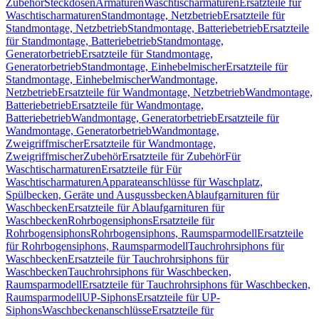
Zubehör
Steckdosen
Armaturen
Waschtischarmaturen
Ersatzteile für
Waschtischarmaturen
Standmontage, Netzbetrieb
Ersatzteile für
Standmontage, Netzbetrieb
Standmontage, Batteriebetrieb
Ersatzteile
für Standmontage, Batteriebetrieb
Standmontage,
Generatorbetrieb
Ersatzteile für Standmontage,
Generatorbetrieb
Standmontage, Einhebelmischer
Ersatzteile für
Standmontage, Einhebelmischer
Wandmontage,
Netzbetrieb
Ersatzteile für Wandmontage, Netzbetrieb
Wandmontage,
Batteriebetrieb
Ersatzteile für Wandmontage,
Batteriebetrieb
Wandmontage, Generatorbetrieb
Ersatzteile für
Wandmontage, Generatorbetrieb
Wandmontage,
Zweigriffmischer
Ersatzteile für Wandmontage,
Zweigriffmischer
Zubehör
Ersatzteile für Zubehör
Für
Waschtischarmaturen
Ersatzteile für Für
Waschtischarmaturen
Apparateanschlüsse für Waschplatz,
Spülbecken, Geräte und Ausgussbecken
Ablaufgarnituren für
Waschbecken
Ersatzteile für Ablaufgarnituren für
Waschbecken
Rohrbogensiphons
Ersatzteile für
Rohrbogensiphons
Rohrbogensiphons, Raumsparmodell
Ersatzteile
für Rohrbogensiphons, Raumsparmodell
Tauchrohrsiphons für
Waschbecken
Ersatzteile für Tauchrohrsiphons für
Waschbecken
Tauchrohrsiphons für Waschbecken,
Raumsparmodell
Ersatzteile für Tauchrohrsiphons für Waschbecken,
Raumsparmodell
UP-Siphons
Ersatzteile für UP-
Siphons
Waschbeckenanschlüsse
Ersatzteile für