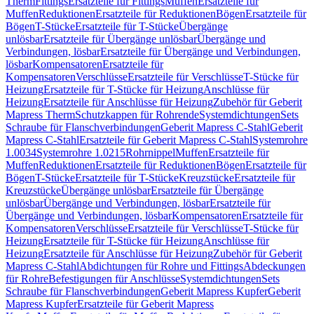
Therm
Fittings
Ersatzteile für Fittings
Muffen
Ersatzteile für
Muffen
Reduktionen
Ersatzteile für Reduktionen
Bögen
Ersatzteile für
Bögen
T-Stücke
Ersatzteile für T-Stücke
Übergänge
unlösbar
Ersatzteile für Übergänge unlösbar
Übergänge und
Verbindungen, lösbar
Ersatzteile für Übergänge und Verbindungen,
lösbar
Kompensatoren
Ersatzteile für
Kompensatoren
Verschlüsse
Ersatzteile für Verschlüsse
T-Stücke für
Heizung
Ersatzteile für T-Stücke für Heizung
Anschlüsse für
Heizung
Ersatzteile für Anschlüsse für Heizung
Zubehör für Geberit
Mapress Therm
Schutzkappen für Rohrende
Systemdichtungen
Sets
Schraube für Flanschverbindungen
Geberit Mapress C-Stahl
Geberit
Mapress C-Stahl
Ersatzteile für Geberit Mapress C-Stahl
Systemrohre
1.0034
Systemrohre 1.0215
Rohrnippel
Muffen
Ersatzteile für
Muffen
Reduktionen
Ersatzteile für Reduktionen
Bögen
Ersatzteile für
Bögen
T-Stücke
Ersatzteile für T-Stücke
Kreuzstücke
Ersatzteile für
Kreuzstücke
Übergänge unlösbar
Ersatzteile für Übergänge
unlösbar
Übergänge und Verbindungen, lösbar
Ersatzteile für
Übergänge und Verbindungen, lösbar
Kompensatoren
Ersatzteile für
Kompensatoren
Verschlüsse
Ersatzteile für Verschlüsse
T-Stücke für
Heizung
Ersatzteile für T-Stücke für Heizung
Anschlüsse für
Heizung
Ersatzteile für Anschlüsse für Heizung
Zubehör für Geberit
Mapress C-Stahl
Abdichtungen für Rohre und Fittings
Abdeckungen
für Rohre
Befestigungen für Anschlüsse
Systemdichtungen
Sets
Schraube für Flanschverbindungen
Geberit Mapress Kupfer
Geberit
Mapress Kupfer
Ersatzteile für Geberit Mapress