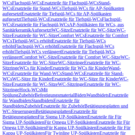
WCs
Flachspül-WCs
Ersatzteile für Flachspül-WCs
Stand-
WCs
Ersatzteile für Stand-WCs
Tiefspül-WCs für AP-Spülkasten
aufgesetzt
Ersatzteile für Tiefspül-WCs für AP-Spülkasten
aufgesetzt
Tiefspül-WCs
Ersatzteile für Tiefspül-WCs
Flachspül-
WCs
Ersatzteile für Flachspül-WCs
AP-Spülkästen für WCs, aus
Sanitärkeramik
Aufgesetzt
WC-Sitze
Ersatzteile für WC-Sitze
WC-
Sitze
Ersatzteile für WC-Sitze
Comfort WCs
Ersatzteile für Comfort
WCs
Tiefspül-WCs erhöht
Ersatzteile für Tiefspül-WCs
erhöht
Flachspül-WCs erhöht
Ersatzteile für Flachspül-WCs
erhöht
Tiefspül-WCs verlängert
Ersatzteile für Tiefspül-WCs
verlängert
Comfort WC-Sitze
Ersatzteile für Comfort WC-Sitze
WC-
Sitze
Ersatzteile für WC-Sitze
WC-Sitzringe
Ersatzteile für WC-
Sitzringe
WCs für Kinder
Ersatzteile für WCs für Kinder
Wand-
WCs
Ersatzteile für Wand-WCs
Stand-WCs
Ersatzteile für Stand-
WCs
WC-Sitze für Kinder
Ersatzteile für WC-Sitze für Kinder
WC-
Sitze
Ersatzteile für WC-Sitze
WC-Sitzringe
Ersatzteile für WC-
Sitzringe
Hock-WCs
Mit
Spülung
Zubehör
Befestigungsmaterial
Bidets
Wandbidets
Ersatzteile
für Wandbidets
Standbidets
Ersatzteile für
Standbidets
Zubehör
Ersatzteile für Zubehör
Betätigungsplatten und
WC-Steuerungen
Betätigungsplatten
Ersatzteile für
Betätigungsplatten
Für Sigma UP-Spülkästen
Ersatzteile für Für
Sigma UP-Spülkästen
Für Omega UP-Spülkästen
Ersatzteile für Für
Omega UP-Spülkästen
Für Kappa UP-Spülkästen
Ersatzteile für Für
Kappa UP-Spülkästen
Für Twinline UP-Spülkästen
Ersatzteile für