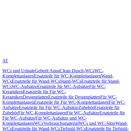
AT
WCs und Urinale
Geberit AquaClean Dusch-WCs
WC-
Komplettanlagen
Ersatzteile für WC-Komplettanlagen
Wand-
WCs
Ersatzteile für Wand-WCs
Stand-WCs
Ersatzteile für Stand-
WCs
WC-Aufsätze
Ersatzteile für WC-Aufsätze
Für WC-
Keramiken
Ersatzteile für Für WC-
Keramiken
Designplatten
Ersatzteile für Designplatten
Für WC-
Komplettanlagen
Ersatzteile für Für WC-Komplettanlagen
Für WC-
Aufsätze
Ersatzteile für Für WC-Aufsätze
Zubehör
Ersatzteile für
Zubehör
Für WC-Komplettanlagen
Für WC-Aufsätze
Ersatzteile für
Für WC-Aufsätze
Für WC-Aufsätze und WC-
Komplettanlagen
WCs
Verbrauchsmaterial
WCs und WC-Sitze
Wand-
WCs
Ersatzteile für Wand-WCs
Tiefspül-WCs
Ersatzteile für Tiefspül-