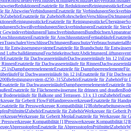
ehör
Rohrschellen
Verschlüsse
Dichtungen
Schutzdeckel
Verbrauchsmater
Abzweige
Reduktionen
Ersatzteile für Reduktionen
Reinigungsstücke
Ersat
ile für Abzweige
Verbindungen
Ersatzteile für Verbindungen
Steckverbi
ffe
Zubehör
Ersatzteile für Zubehör
Rohrschellen
Verschlüsse
Dichtungen
ktionen
Reinigungsstücke
Ersatzteile für Reinigungsstücke
Übergänge
So
bindungen
Schweißverbindungen
Steckverbindungen
Ersatzteile für Ste
für Gewindeverbindungen
Flanschverbindungen
Bundbüchsen
Apparatean
Anschlussstutzen
Ersatzteile für Anschlussstutzen
Fertigabläufe
Ersatzteil
len
Tragschalen
Verschlüsse
Dichtungen
Bauschutze
Verbrauchsmaterial
Br
tz für Entwässerungssysteme
Ersatzteile für Brandschutz für Entwässe
und Luftschalldämmung
Feuchtigkeitsschutz
Abdichtungen
Lüftungsvent
fe
Ersatzteile für Dachwassereinläufe
Dachwassereinläufe bis 12 l/s
Ersa
r Rinnen
Ersatzteile für Dachwassereinläufe für Rinnen
Dachwassereinläu
 25 l/s
Dampfsperrenelemente
Ersatzteile für Dampfsperrenelemente
Für 
tüberläufe
Für Dachwassereinläufe bis 12 l/s
Ersatzteile für Für Dachwass
–200
Befestigungssystem d250–315
Zubehör
Ersatzteile für Zubehör
Für 
Ersatzteile für Dachwassereinläufe
Dampfsperrenelemente
Ersatzteile 
raußen
Ersatzteile für Flächenentwässerung für drinnen und draußen
Bode
für Bodeneinläufe für Balkone und Terrassen, 13 x 13 cm
Zubehör
Ersatz
erkzeuge für Geberit FlowFit
Handpresswerkzeuge
Ersatzteile für Hand
Ersatzteile für Presswerkzeuge Kompatibilität [2]
Rohrbearbeitungswer
opfen
Prüfmittel
Zubehör
Ersatzteile für Zubehör
Werkzeuge für Geberit P
swerkzeuge
Werkzeuge für Geberit Mepla
Ersatzteile für Werkzeuge für 
ür Presswerkzeuge Kompatibilität [1]
Presswerkzeuge Kompatibilität [2]
E
zeuge
Abpressstopfen
Ersatzteile für Abpressstopfen
Prüfmittel
Zubehör
We