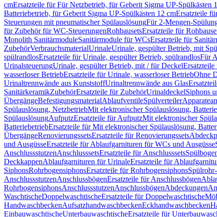
cm
Ersatzteile für Für Netzbetrieb, für Geberit Sigma UP-Spülkästen 
Batteriebetrieb, für Geberit Sigma UP-Spülkästen 12 cm
Ersatzteile f
Steuerungen mit pneumatischer Spülauslösung
Für 2-Mengen-Spülun
für Zubehör für WC-Steuerungen
Rohbausets
Ersatzteile für Rohbause
Monolith Sanitärmodule
Sanitärmodule für WCs
Ersatzteile für Sanit
Zubehör
Verbrauchsmaterial
Urinale
Urinale, gespülter Betrieb, mit Sp
spülrandlos
Ersatzteile für Urinale, gespülter Betrieb, spülrandlos
Für A
Urinalsteuerung
Urinale, gespülter Betrieb, mit / für Deckel
Ersatzteile
wasserloser Betrieb
Ersatzteile für Urinale, wasserloser Betrieb
Ohne D
Urinaltrennwände aus Kunststoff
Urinaltrennwände aus Glas
Ersatztei
Sanitärkeramik
Zubehör
Ersatzteile für Zubehör
Urinaldeckel
Siphons u
Übergänge
Befestigungsmaterial
Ablaufventile
Spülverteiler
Apparatean
Spülauslösung, Netzbetrieb
Mit elektronischer Spülauslösung, Batterie
Spülauslösung
Aufputz
Ersatzteile für Aufputz
Mit elektronischer Spül
Batteriebetrieb
Ersatzteile für Mit elektronischer Spülauslösung, Batter
Übergänge
Renovierungssets
Ersatzteile für Renovierungssets
Abdeckpl
und Ausgüsse
Ersatzteile für Ablaufgarnituren für WCs und Ausgüsse
Anschlussstutzen
Anschlusssets
Ersatzteile für Anschlusssets
Spülbogen
Deckkappen
Ablaufgarnituren für Urinale
Ersatzteile für Ablaufgarnitu
Siphons
Rohrbogensiphons
Ersatzteile für Rohrbogensiphons
Spülrohr
Anschlussstutzen
Anschlussbögen
Ersatzteile für Anschlussbögen
Ablau
Rohrbogensiphons
Anschlussstutzen
Anschlussbögen
Abdeckungen
An
Waschtische
Doppelwaschtische
Ersatzteile für Doppelwaschtische
Möb
Handwaschbecken
Aufsatzhandwaschbecken
Eckhandwaschbecken
H
Einbauwaschtische
Unterbauwaschtische
Ersatzteile für Unterbauwasc