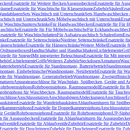
Becken
Ersatzteile für Weitere Becken
Ausgussbecken
Ersatzteile für Au
nräume
Ersatzteile für Waschtische für Klassenräume
Zubehör
Säulen
Ersa
andablagen
Sets Waschtisch mit Unterschrank
Sets Handwaschbecken 
aschtisch mit Unterschrank
Sets Möbelwaschtisch mit Unterschrank
Ersa
für Waschtischunterschränke
Für Handwaschbecken
Ersatzteile für Für
aschtische
Ersatzteile für Für Möbelwaschtische
Für Eckhandwaschbec
rsatzteile für Waschtischplatten
Für Aufsatzwaschtisch Schalenform
Ers
änke
Ersatzteile für Seitenschränke
Niedrige Seitenschränke
Ersatzteile f
ängeschränke
Ersatzteile für Hängeschränke
Weitere Möbel
Ersatzteile 
d Ordnungsboxen
Handtuchhalter und Handtuchhaken
Lichtelemente
Grif
tzteile für Spiegel
Mit integrierter Beleuchtung
Ersatzteile für Mit integr
behör
Lichtelemente
Griffe
Weiteres Zubehör
Steckdosen
Armaturen
Wasc
tteriebetrieb
Ersatzteile für Standmontage, Batteriebetrieb
Standmontage
dmontage, Einhebelmischer
Wandmontage, Netzbetrieb
Ersatzteile für W
teile für Wandmontage, Generatorbetrieb
Wandmontage, Zweigriffmisch
rmaturen
Apparateanschlüsse für Waschplatz, Spülbecken, Geräte und 
 Rohrbogensiphons
Rohrbogensiphons, Raumsparmodell
Ersatzteile für
rohrsiphons für Waschbecken, Raumsparmodell
Ersatzteile für Tauch
nschlüsse
Anschlussstutzen
Anschlussbögen
Abdeckungen
Anschlüsse
Er
aukästen
Ersatzteile für Wandeinbaukästen
Ablaufgarnituren für Spülb
elkammersiphons
Ersatzteile für Doppelkammersiphons
Anschlussstutz
für Geräte
Rohrbogensiphons
Ersatzteile für Rohrbogensiphons
UP-Sipho
en für Ausgussbecken
Ersatzteile für Ablaufgarnituren für Ausgussbecke
ufventile
Ersatzteile für Ablaufventile
Zubehör
Ersatzteile für Zubehör
D
Ersatzteile für Duschrinnen
Zubehör für Duschrinnen
Ersatzteile für Zu