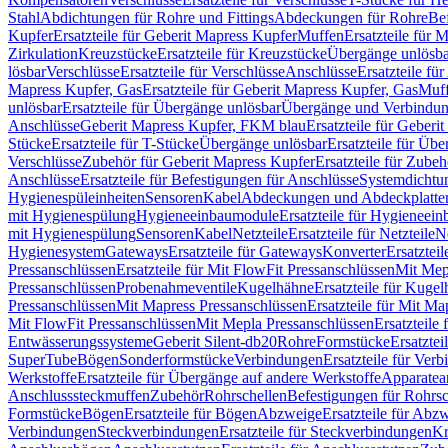
Stahl
Abdichtungen für Rohre und Fittings
Abdeckungen für Rohre
Be
Kupfer
Ersatzteile für Geberit Mapress Kupfer
Muffen
Ersatzteile für 
Zirkulation
Kreuzstücke
Ersatzteile für Kreuzstücke
Übergänge unlösba
lösbar
Verschlüsse
Ersatzteile für Verschlüsse
Anschlüsse
Ersatzteile fü
Mapress Kupfer, Gas
Ersatzteile für Geberit Mapress Kupfer, Gas
Muf
unlösbar
Ersatzteile für Übergänge unlösbar
Übergänge und Verbindun
Anschlüsse
Geberit Mapress Kupfer, FKM blau
Ersatzteile für Geber
Stücke
Ersatzteile für T-Stücke
Übergänge unlösbar
Ersatzteile für Üb
Verschlüsse
Zubehör für Geberit Mapress Kupfer
Ersatzteile für Zube
Anschlüsse
Ersatzteile für Befestigungen für Anschlüsse
Systemdichtu
Hygienespüleinheiten
Sensoren
Kabel
Abdeckungen und Abdeckplatte
mit Hygienespülung
Hygieneeinbaumodule
Ersatzteile für Hygieneei
mit Hygienespülung
Sensoren
Kabel
Netzteile
Ersatzteile für Netzteile
N
Hygienesystem
Gateways
Ersatzteile für Gateways
Konverter
Ersatzteil
Pressanschlüssen
Ersatzteile für Mit FlowFit Pressanschlüssen
Mit Mep
Pressanschlüssen
Probenahmeventile
Kugelhähne
Ersatzteile für Kuge
Pressanschlüssen
Mit Mapress Pressanschlüssen
Ersatzteile für Mit Ma
Mit FlowFit Pressanschlüssen
Mit Mepla Pressanschlüssen
Ersatzteile
Entwässerungssysteme
Geberit Silent-db20
Rohre
Formstücke
Ersatztei
SuperTube
Bögen
Sonderformstücke
Verbindungen
Ersatzteile für Ver
Werkstoffe
Ersatzteile für Übergänge auf andere Werkstoffe
Apparatea
Anschlusssteckmuffen
Zubehör
Rohrschellen
Befestigungen für Rohrsc
Formstücke
Bögen
Ersatzteile für Bögen
Abzweige
Ersatzteile für Abz
Verbindungen
Steckverbindungen
Ersatzteile für Steckverbindungen
Kr