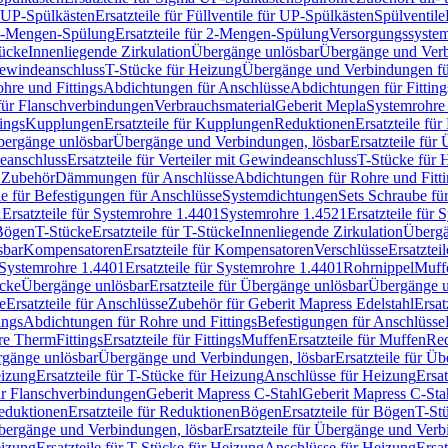
r UP-Spülkästen
Ersatzteile für Füllventile für UP-Spülkästen
Spülventile
-Mengen-Spülung
Ersatzteile für 2-Mengen-Spülung
Versorgungssyste
ücke
Innenliegende Zirkulation
Übergänge unlösbar
Übergänge und Verb
Gewindeanschluss
T-Stücke für Heizung
Übergänge und Verbindungen fü
hre und Fittings
Abdichtungen für Anschlüsse
Abdichtungen für Fitting
für Flanschverbindungen
Verbrauchsmaterial
Geberit Mepla
Systemrohr
tings
Kupplungen
Ersatzteile für Kupplungen
Reduktionen
Ersatzteile fü
Übergänge unlösbar
Übergänge und Verbindungen, lösbar
Ersatzteile fü
deanschluss
Ersatzteile für Verteiler mit Gewindeanschluss
T-Stücke für 
r Zubehör
Dämmungen für Anschlüsse
Abdichtungen für Rohre und Fitti
ile für Befestigungen für Anschlüsse
Systemdichtungen
Sets Schraube fü
1
Ersatzteile für Systemrohre 1.4401
Systemrohre 1.4521
Ersatzteile für
 Bögen
T-Stücke
Ersatzteile für T-Stücke
Innenliegende Zirkulation
Übergä
sbar
Kompensatoren
Ersatzteile für Kompensatoren
Verschlüsse
Ersatztei
Systemrohre 1.4401
Ersatzteile für Systemrohre 1.4401
Rohrnippel
Muff
ücke
Übergänge unlösbar
Ersatzteile für Übergänge unlösbar
Übergänge u
e
Ersatzteile für Anschlüsse
Zubehör für Geberit Mapress Edelstahl
Ersat
ings
Abdichtungen für Rohre und Fittings
Befestigungen für Anschlüsse
re Therm
Fittings
Ersatzteile für Fittings
Muffen
Ersatzteile für Muffen
Re
ergänge unlösbar
Übergänge und Verbindungen, lösbar
Ersatzteile für Ü
eizung
Ersatzteile für T-Stücke für Heizung
Anschlüsse für Heizung
Ersat
ür Flanschverbindungen
Geberit Mapress C-Stahl
Geberit Mapress C-Sta
eduktionen
Ersatzteile für Reduktionen
Bögen
Ersatzteile für Bögen
T-St
ergänge und Verbindungen, lösbar
Ersatzteile für Übergänge und Verb
eizung
Ersatzteile für T-Stücke für Heizung
Anschlüsse für Heizung
Ersat