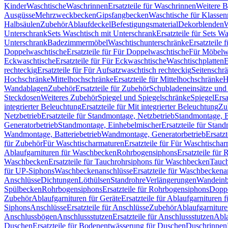
Kinder
Waschtische
Waschrinnen
Ersatzteile für Waschrinnen
Weitere 
Ausgüsse
Mehrzweckbecken
Gipsfangbecken
Waschtische für Klasse
Halbsäulen
Zubehör
Ablaufdeckel
Befestigungsmaterial
Dekorblenden
W
Unterschrank
Sets Waschtisch mit Unterschrank
Ersatzteile für Sets W
Unterschrank
Badezimmermöbel
Waschtischunterschränke
Ersatzteile 
Doppelwaschtische
Ersatzteile für Für Doppelwaschtische
Für Möbelw
Eckwaschtische
Ersatzteile für Für Eckwaschtische
Waschtischplatten
E
rechteckig
Ersatzteile für Für Aufsatzwaschtisch rechteckig
Seitenschr
Hochschränke
Mittelhochschränke
Ersatzteile für Mittelhochschränke
H
Wandablagen
Zubehör
Ersatzteile für Zubehör
Schubladeneinsätze un
Steckdosen
Weiteres Zubehör
Spiegel und Spiegelschränke
Spiegel
Ersa
integrierter Beleuchtung
Ersatzteile für Mit integrierter Beleuchtung
Zu
Netzbetrieb
Ersatzteile für Standmontage, Netzbetrieb
Standmontage, Ba
Generatorbetrieb
Standmontage, Einhebelmischer
Ersatzteile für Stan
Wandmontage, Batteriebetrieb
Wandmontage, Generatorbetrieb
Ersatz
für Zubehör
Für Waschtischarmaturen
Ersatzteile für Für Waschtischa
Ablaufgarnituren für Waschbecken
Rohrbogensiphons
Ersatzteile für
Waschbecken
Ersatzteile für Tauchrohrsiphons für Waschbecken
Tauch
für UP-Siphons
Waschbeckenanschlüsse
Ersatzteile für Waschbeckena
Anschlüsse
Dichtungen
Löthülsen
Standrohre
Verlängerungen
Wandeinb
Spülbecken
Rohrbogensiphons
Ersatzteile für Rohrbogensiphons
Dopp
Zubehör
Ablaufgarnituren für Geräte
Ersatzteile für Ablaufgarnituren 
Siphons
Anschlüsse
Ersatzteile für Anschlüsse
Zubehör
Ablaufgarnitur
Anschlussbögen
Anschlussstutzen
Ersatzteile für Anschlussstutzen
Abla
Duschen
Ersatzteile für Bodenentwässerung für Duschen
Duschrinnen