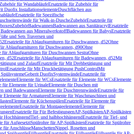
Zubehör für Wandabläufe
Ersatzteile für Zubehör für
t Duofix Installationselemente
Duschflächen aus
nabläufe
Ersatzteile für Spezifische
 Duschseitenwände für Walk-in-Dusche
Zubehör
Ersatzteile für
geboxen
Zubehör
Badewannen
Badewannen aus Sanitäracryl
Ersatzteile
ür Badewannen aus Mineralwerkstoff
Badewannen für Babys
Ersatzteile
s Füße und Sets Traversen und
d52
Ersatzteile für Ablaufgarnituren für Duschwannen, d52
Ohne
e für Ablaufgarnituren für Duschwannen, d90
Ohne
le für Ablaufgarnituren für Duschwannen Sestra
Ohne
en, d52
Ersatzteile für Ablaufgarnituren für Badewannen, d52
Mit
tätigung und Zulauf
Ersatzteile für Mit Drehbetätigung und
trol
Ersatzteile für Mit Druckbetätigung PushControl
Mit
d Spülsysteme
Geberit Duofix
Systemwände
Ersatzteile für
eelemente
Elemente für WCs
Ersatzteile für Elemente für WCs
Elemente
le für Elemente für Urinale
Elemente für Duschen mit
chen und Badewannen
Elemente für Duschtrennwände
Ersatzteile für
für Elemente für Armaturen
Elemente für Waschmaschinen und
llasten
Elemente für Küchenspülen
Ersatzteile für Elemente für
eelemente
Ersatzteile für Montageelemente
Elemente für
gungen
Ersatzteile für Für Befestigungen
AP-Spülkästen
AP-Spülkästen
 für Hochhängend
Tief- und halbhochhängend
Ersatzteile für Tief- und
le für Aufgesetzt
Spülrohre für AP-Spülkästen
Ersatzteile für Spülrohre
le für Anschlüsse
Manschetten
Nippel, Rosetten und
und Spülventile
Füllventile
Ersatzteile für Füllventile
Füllventile für AP-