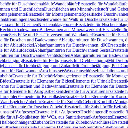
Zubehör für Duschbodenabläufe
Wandabläufe
Ersatzteile für Wandabläufe
wannen und Duschflächen
Duschflächen aus Mineralwerkstoff und Geberi
ntagelemente
Ersatzteile für Montagelemente
Spezifische Duschwanne
schabtrennungen
Duschseitenwände für Walk-in-Dusche
Ersatzteile für
lageboxen für Duschen
Nischenablageboxen
Ersatzteile für Nischenabla
ür Rechteckbadewannen
Badewannen aus Mineralwerkstoff
Ersatzteile f
mente
Sets Füße und Sets Traversen und Wandanker
Ersatzteile für Set
se für Duschen und Badewannen
Ablaufgarnituren für Duschwannen, 
ile für Ablaufdeckel
Ablaufgarnituren für Duschwannen, d90
Ersatzteil
ile für Ablaufdeckel
Ablaufgarnituren für Duschwannen Sestra
Ersatztei
rnituren für Duschwannen
Ventilstopfen
Ablaufgarnituren für Badewann
rehbetätigung
Ersatzteile für Fertigbausets für Drehbetätigung
Mit Drehbe
rtigbausets für Drehbetätigung und Zulauf
Mit Druckbetätigung PushCon
ituren für Badewannen
Anschlusssets
Wasseranschlüsse
Installations- un
ubehör
Ersatzteile für Zubehör
Montageelemente
Ersatzteile für Montag
Bidets
Ersatzteile für Elemente für Bidets
Elemente für Urinale
Ersatztei
mente für Duschen und Badewannen
Ersatzteile für Elemente für Dus
ile für Elemente für Ausgussbecken
Elemente für Armaturen
Ersatzteile 
hirrspüler
Elemente für Konsollasten
Ersatzteile für Elemente für Konso
r Wandspeicher
Zubehör
Ersatzteile für Zubehör
Geberit Kombifix
Montag
le für Elemente für Duschen
Zubehör
Ersatzteile für Zubehör
Für Befesti
unststoff
Aufgesetzt
Ersatzteile für Aufgesetzt
Hochhängend
Ersatzteile
eile für AP-Spülkästen für WCs, aus Sanitärkeramik
Aufgesetzt
Ersatztei
nd halbhochhängend
Zubehör
Ersatzteile für Zubehör
Anschlüsse
Ersatztei
pülkästen
Ersatzteile für Sigma UP-Spülkästen
Spülrohre
Zubehör
Füll- 