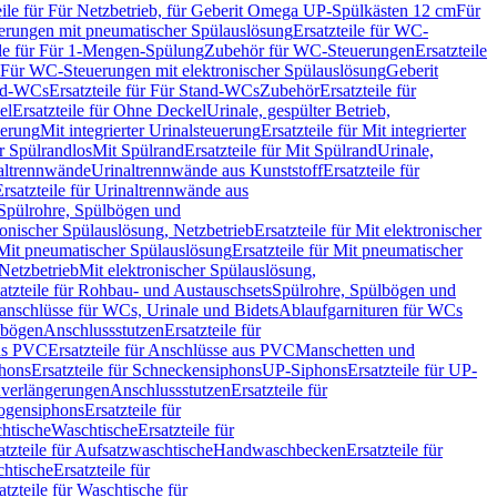
eile für Für Netzbetrieb, für Geberit Omega UP-Spülkästen 12 cm
Für
rungen mit pneumatischer Spülauslösung
Ersatzteile für WC-
ile für Für 1-Mengen-Spülung
Zubehör für WC-Steuerungen
Ersatzteile
ür Für WC-Steuerungen mit elektronischer Spülauslösung
Geberit
nd-WCs
Ersatzteile für Für Stand-WCs
Zubehör
Ersatzteile für
el
Ersatzteile für Ohne Deckel
Urinale, gespülter Betrieb,
uerung
Mit integrierter Urinalsteuerung
Ersatzteile für Mit integrierter
ür Spülrandlos
Mit Spülrand
Ersatzteile für Mit Spülrand
Urinale,
naltrennwände
Urinaltrennwände aus Kunststoff
Ersatzteile für
Ersatzteile für Urinaltrennwände aus
r Spülrohre, Spülbögen und
ronischer Spülauslösung, Netzbetrieb
Ersatzteile für Mit elektronischer
Mit pneumatischer Spülauslösung
Ersatzteile für Mit pneumatischer
 Netzbetrieb
Mit elektronischer Spülauslösung,
atzteile für Rohbau- und Austauschsets
Spülrohre, Spülbögen und
anschlüsse für WCs, Urinale und Bidets
Ablaufgarnituren für WCs
ssbögen
Anschlussstutzen
Ersatzteile für
us PVC
Ersatzteile für Anschlüsse aus PVC
Manschetten und
hons
Ersatzteile für Schneckensiphons
UP-Siphons
Ersatzteile für UP-
enverlängerungen
Anschlussstutzen
Ersatzteile für
ogensiphons
Ersatzteile für
htische
Waschtische
Ersatzteile für
atzteile für Aufsatzwaschtische
Handwaschbecken
Ersatzteile für
htische
Ersatzteile für
atzteile für Waschtische für