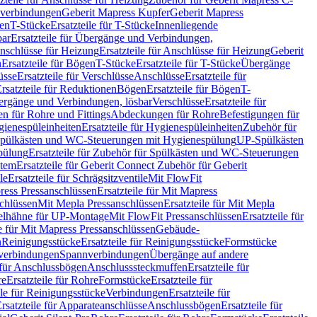
hverbindungen
Geberit Mapress Kupfer
Geberit Mapress
gen
T-Stücke
Ersatzteile für T-Stücke
Innenliegende
bar
Ersatzteile für Übergänge und Verbindungen,
nschlüsse für Heizung
Ersatzteile für Anschlüsse für Heizung
Geberit
n
Ersatzteile für Bögen
T-Stücke
Ersatzteile für T-Stücke
Übergänge
üsse
Ersatzteile für Verschlüsse
Anschlüsse
Ersatzteile für
rsatzteile für Reduktionen
Bögen
Ersatzteile für Bögen
T-
bergänge und Verbindungen, lösbar
Verschlüsse
Ersatzteile für
n für Rohre und Fittings
Abdeckungen für Rohre
Befestigungen für
ienespüleinheiten
Ersatzteile für Hygienespüleinheiten
Zubehör für
r Spülkästen und WC-Steuerungen mit Hygienespülung
UP-Spülkästen
pülung
Ersatzteile für Zubehör für Spülkästen und WC-Steuerungen
stem
Ersatzteile für Geberit Connect Zubehör für Geberit
le
Ersatzteile für Schrägsitzventile
Mit FlowFit
ress Pressanschlüssen
Ersatzteile für Mit Mapress
schlüssen
Mit Mepla Pressanschlüssen
Ersatzteile für Mit Mepla
gelhähne für UP-Montage
Mit FlowFit Pressanschlüssen
Ersatzteile für
le für Mit Mapress Pressanschlüssen
Gebäude-
n
Reinigungsstücke
Ersatzteile für Reinigungsstücke
Formstücke
ckverbindungen
Spannverbindungen
Übergänge auf andere
e für Anschlussbögen
Anschlusssteckmuffen
Ersatzteile für
re
Ersatzteile für Rohre
Formstücke
Ersatzteile für
ile für Reinigungsstücke
Verbindungen
Ersatzteile für
rsatzteile für Apparateanschlüsse
Anschlussbögen
Ersatzteile für