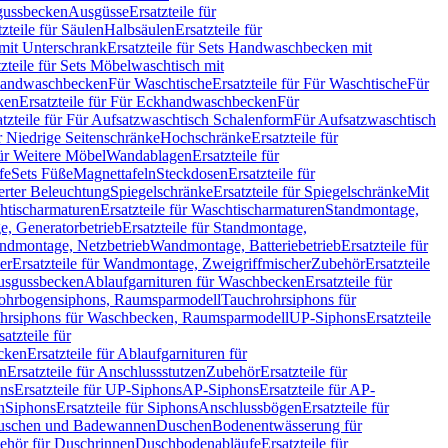
sgussbecken
Ausgüsse
Ersatzteile für
tzteile für Säulen
Halbsäulen
Ersatzteile für
mit Unterschrank
Ersatzteile für Sets Handwaschbecken mit
tzteile für Sets Möbelwaschtisch mit
 Handwaschbecken
Für Waschtische
Ersatzteile für Für Waschtische
Für
ken
Ersatzteile für Für Eckhandwaschbecken
Für
atzteile für Für Aufsatzwaschtisch Schalenform
Für Aufsatzwaschtisch
ür Niedrige Seitenschränke
Hochschränke
Ersatzteile für
für Weitere Möbel
Wandablagen
Ersatzteile für
fe
Sets Füße
Magnettafeln
Steckdosen
Ersatzteile für
ierter Beleuchtung
Spiegelschränke
Ersatzteile für Spiegelschränke
Mit
htischarmaturen
Ersatzteile für Waschtischarmaturen
Standmontage,
, Generatorbetrieb
Ersatzteile für Standmontage,
andmontage, Netzbetrieb
Wandmontage, Batteriebetrieb
Ersatzteile für
er
Ersatzteile für Wandmontage, Zweigriffmischer
Zubehör
Ersatzteile
Ausgussbecken
Ablaufgarnituren für Waschbecken
Ersatzteile für
 Rohrbogensiphons, Raumsparmodell
Tauchrohrsiphons für
rohrsiphons für Waschbecken, Raumsparmodell
UP-Siphons
Ersatzteile
satzteile für
ecken
Ersatzteile für Ablaufgarnituren für
en
Ersatzteile für Anschlussstutzen
Zubehör
Ersatzteile für
ns
Ersatzteile für UP-Siphons
AP-Siphons
Ersatzteile für AP-
n
Siphons
Ersatzteile für Siphons
Anschlussbögen
Ersatzteile für
uschen und Badewannen
Duschen
Bodenentwässerung für
behör für Duschrinnen
Duschbodenabläufe
Ersatzteile für