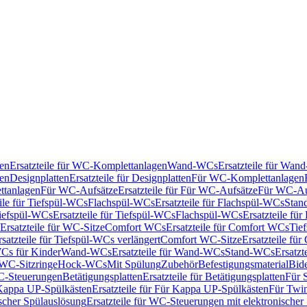
en
Ersatzteile für WC-Komplettanlagen
Wand-WCs
Ersatzteile für Wa
ken
Designplatten
Ersatzteile für Designplatten
Für WC-Komplettanlagen
tanlagen
Für WC-Aufsätze
Ersatzteile für Für WC-Aufsätze
Für WC-Au
eile für Tiefspül-WCs
Flachspül-WCs
Ersatzteile für Flachspül-WCs
Stan
iefspül-WCs
Ersatzteile für Tiefspül-WCs
Flachspül-WCs
Ersatzteile fü
Ersatzteile für WC-Sitze
Comfort WCs
Ersatzteile für Comfort WCs
Tie
rsatzteile für Tiefspül-WCs verlängert
Comfort WC-Sitze
Ersatzteile fü
WCs für Kinder
Wand-WCs
Ersatzteile für Wand-WCs
Stand-WCs
Ersatzt
r WC-Sitzringe
Hock-WCs
Mit Spülung
Zubehör
Befestigungsmaterial
Bide
C-Steuerungen
Betätigungsplatten
Ersatzteile für Betätigungsplatten
Für 
Kappa UP-Spülkästen
Ersatzteile für Für Kappa UP-Spülkästen
Für Twin
scher Spülauslösung
Ersatzteile für WC-Steuerungen mit elektronischer