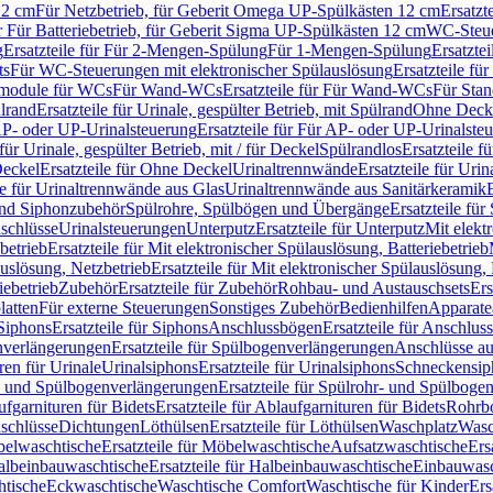
12 cm
Für Netzbetrieb, für Geberit Omega UP-Spülkästen 12 cm
Ersatzt
ür Für Batteriebetrieb, für Geberit Sigma UP-Spülkästen 12 cm
WC-Steue
g
Ersatzteile für Für 2-Mengen-Spülung
Für 1-Mengen-Spülung
Ersatzte
ts
Für WC-Steuerungen mit elektronischer Spülauslösung
Ersatzteile f
ärmodule für WCs
Für Wand-WCs
Ersatzteile für Für Wand-WCs
Für Sta
ülrand
Ersatzteile für Urinale, gespülter Betrieb, mit Spülrand
Ohne Deck
P- oder UP-Urinalsteuerung
Ersatzteile für Für AP- oder UP-Urinalste
 für Urinale, gespülter Betrieb, mit / für Deckel
Spülrandlos
Ersatzteile f
eckel
Ersatzteile für Ohne Deckel
Urinaltrennwände
Ersatzteile für Uri
le für Urinaltrennwände aus Glas
Urinaltrennwände aus Sanitärkeramik
nd Siphonzubehör
Spülrohre, Spülbögen und Übergänge
Ersatzteile fü
schlüsse
Urinalsteuerungen
Unterputz
Ersatzteile für Unterputz
Mit elekt
betrieb
Ersatzteile für Mit elektronischer Spülauslösung, Batteriebetrieb
auslösung, Netzbetrieb
Ersatzteile für Mit elektronischer Spülauslösung,
iebetrieb
Zubehör
Ersatzteile für Zubehör
Rohbau- und Austauschsets
Ers
atten
Für externe Steuerungen
Sonstiges Zubehör
Bedienhilfen
Apparate
Siphons
Ersatzteile für Siphons
Anschlussbögen
Ersatzteile für Anschlu
verlängerungen
Ersatzteile für Spülbogenverlängerungen
Anschlüsse a
ren für Urinale
Urinalsiphons
Ersatzteile für Urinalsiphons
Schneckensip
- und Spülbogenverlängerungen
Ersatzteile für Spülrohr- und Spülbog
fgarnituren für Bidets
Ersatzteile für Ablaufgarnituren für Bidets
Rohrb
schlüsse
Dichtungen
Löthülsen
Ersatzteile für Löthülsen
Waschplatz
Wasc
elwaschtische
Ersatzteile für Möbelwaschtische
Aufsatzwaschtische
Ers
albeinbauwaschtische
Ersatzteile für Halbeinbauwaschtische
Einbauwasc
htische
Eckwaschtische
Waschtische Comfort
Waschtische für Kinder
Ers