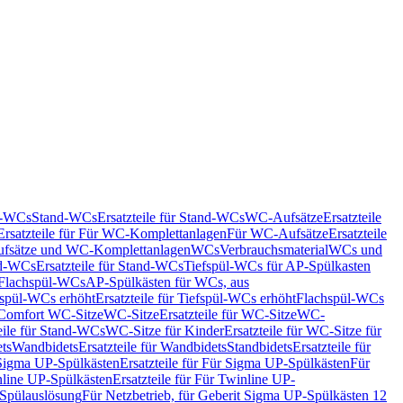
nd-WCs
Stand-WCs
Ersatzteile für Stand-WCs
WC-Aufsätze
Ersatzteile
Ersatzteile für Für WC-Komplettanlagen
Für WC-Aufsätze
Ersatzteile
fsätze und WC-Komplettanlagen
WCs
Verbrauchsmaterial
WCs und
d-WCs
Ersatzteile für Stand-WCs
Tiefspül-WCs für AP-Spülkasten
r Flachspül-WCs
AP-Spülkästen für WCs, aus
fspül-WCs erhöht
Ersatzteile für Tiefspül-WCs erhöht
Flachspül-WCs
r Comfort WC-Sitze
WC-Sitze
Ersatzteile für WC-Sitze
WC-
eile für Stand-WCs
WC-Sitze für Kinder
Ersatzteile für WC-Sitze für
ts
Wandbidets
Ersatzteile für Wandbidets
Standbidets
Ersatzteile für
Sigma UP-Spülkästen
Ersatzteile für Für Sigma UP-Spülkästen
Für
line UP-Spülkästen
Ersatzteile für Für Twinline UP-
 Spülauslösung
Für Netzbetrieb, für Geberit Sigma UP-Spülkästen 12