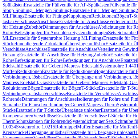
Spülkästen
Ersatzteile für Füllventile für AP-Spülkästen
Füllventile fü
Stopp-Spülung
1-Mengen-Spülung
Ersatzteile für 1-Mengen-Spülung
2
ML
Fittings
Ersatzteile für Fittings
Kupplungen
Reduktionen
Bögen
T-St
lösbar
Verschlüsse
Anschlüsse
Ersatzteile für Anschlüsse
Verteiler mit 
für Heizung
Zubehör
Dämmungen für Anschlüsse
Abdichtungen für Ro
Rohre
Befestigungen für Anschlüsse
Systemdichtungen
Sets Schraube 
ML
Ersatzteile für Systemrohre Heizung ML
Fittings
Ersatzteile für Fit
Stücke
Innenliegende Zirkulation
Übergänge unlösbar
Ersatzteile für 
Verschlüsse
Anschlüsse
Ersatzteile für Anschlüsse
Verteiler mit Gewin
Heizung
Ersatzteile für Anschlüsse für Heizung
Zubehör
Ersatzteile fü
Rohre
Befestigungen für Rohre
Befestigungen für Anschlüsse
Ersatzte
Edelstahl
Ersatzteile für Geberit Mapress Edelstahl
Systemrohre 1.440
Muffen
Reduktionen
Ersatzteile für Reduktionen
Bögen
Ersatzteile für
Verbindungen, lösbar
Ersatzteile für Übergänge und Verbindungen, lö
Mapress Edelstahl, Gas
Ersatzteile für Geberit Mapress Edelstahl, Gas
Reduktionen
Bögen
Ersatzteile für Bögen
T-Stücke
Ersatzteile für T-St
Verbindungen, lösbar
Verschlüsse
Ersatzteile für Verschlüsse
Anschlüss
Rohrende
Dämmungen für Anschlüsse
Isolierungen für Rohre und Fitt
Schraube für Flanschverbindungen
Geberit Mapress Therm
Systemroh
Stücke
Ersatzteile für T-Stücke
Übergänge unlösbar
Ersatzteile für Üb
Kompensatoren
Verschlüsse
Ersatzteile für Verschlüsse
T-Stücke für H
Therm
Schutzkappen für Rohrende
Systemdichtungen
Sets Schraube f
1.0034
Systemrohre 1.0215
Rohrnippel
Muffen
Ersatzteile für Muffen
R
Kreuzstücke
Übergänge unlösbar
Ersatzteile für Übergänge unlösbar
Üb
Kompensatoren
Verschlüsse
Ersatzteile für Verschlüsse
T-Stücke für H