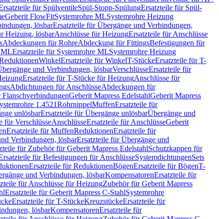
Ersatzteile für Spülventile
Spül-Stopp-Spülung
Ersatzteile für Spül-
me
Geberit FlowFit
Systemrohre ML
Systemrohre Heizung
indungen, lösbar
Ersatzteile für Übergänge und Verbindungen,
r Heizung, lösbar
Anschlüsse für Heizung
Ersatzteile für Anschlüsse
s
Abdeckungen für Rohre
Abdeckung für Fittings
Befestigungen für
e ML
Ersatzteile für Systemrohre ML
Systemrohre Heizung
r Reduktionen
Winkel
Ersatzteile für Winkel
T-Stücke
Ersatzteile für T-
r Übergänge und Verbindungen, lösbar
Verschlüsse
Ersatzteile für
Heizung
Ersatzteile für T-Stücke für Heizung
Anschlüsse für
ngs
Abdichtungen für Anschlüsse
Abdeckungen für
r Flanschverbindungen
Geberit Mapress Edelstahl
Geberit Mapress
 Systemrohre 1.4521
Rohrnippel
Muffen
Ersatzteile für
nge unlösbar
Ersatzteile für Übergänge unlösbar
Übergänge und
le für Verschlüsse
Anschlüsse
Ersatzteile für Anschlüsse
Geberit
en
Ersatzteile für Muffen
Reduktionen
Ersatzteile für
nd Verbindungen, lösbar
Ersatzteile für Übergänge und
zteile für Zubehör für Geberit Mapress Edelstahl
Schutzkappen für
Ersatzteile für Befestigungen für Anschlüsse
Systemdichtungen
Sets
duktionen
Ersatzteile für Reduktionen
Bögen
Ersatzteile für Bögen
T-
bergänge und Verbindungen, lösbar
Kompensatoren
Ersatzteile für
zteile für Anschlüsse für Heizung
Zubehör für Geberit Mapress
hl
Ersatzteile für Geberit Mapress C-Stahl
Systemrohre
ücke
Ersatzteile für T-Stücke
Kreuzstücke
Ersatzteile für
indungen, lösbar
Kompensatoren
Ersatzteile für
zteile für Anschlüsse für Heizung
Zubehör für Geberit Mapress C-