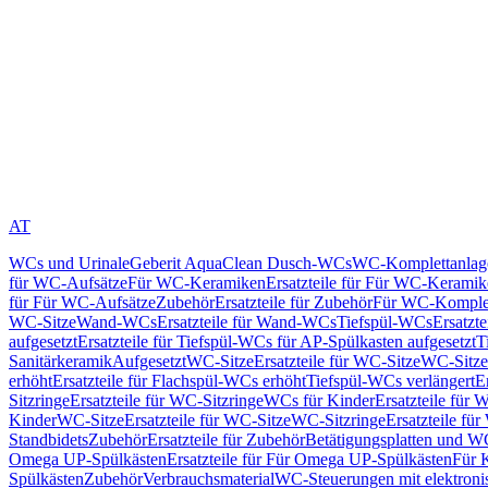
AT
WCs und Urinale
Geberit AquaClean Dusch-WCs
WC-Komplettanlag
für WC-Aufsätze
Für WC-Keramiken
Ersatzteile für Für WC-Kerami
für Für WC-Aufsätze
Zubehör
Ersatzteile für Zubehör
Für WC-Komplet
WC-Sitze
Wand-WCs
Ersatzteile für Wand-WCs
Tiefspül-WCs
Ersatzt
aufgesetzt
Ersatzteile für Tiefspül-WCs für AP-Spülkasten aufgesetzt
T
Sanitärkeramik
Aufgesetzt
WC-Sitze
Ersatzteile für WC-Sitze
WC-Sitze
erhöht
Ersatzteile für Flachspül-WCs erhöht
Tiefspül-WCs verlängert
E
Sitzringe
Ersatzteile für WC-Sitzringe
WCs für Kinder
Ersatzteile für 
Kinder
WC-Sitze
Ersatzteile für WC-Sitze
WC-Sitzringe
Ersatzteile fü
Standbidets
Zubehör
Ersatzteile für Zubehör
Betätigungsplatten und W
Omega UP-Spülkästen
Ersatzteile für Für Omega UP-Spülkästen
Für 
Spülkästen
Zubehör
Verbrauchsmaterial
WC-Steuerungen mit elektroni