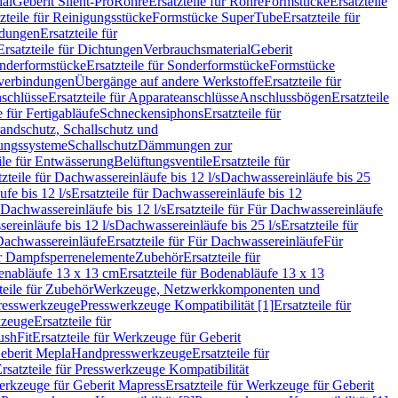
ial
Geberit Silent-Pro
Rohre
Ersatzteile für Rohre
Formstücke
Ersatzteile
zteile für Reinigungsstücke
Formstücke SuperTube
Ersatzteile für
ndungen
Ersatzteile für
Ersatzteile für Dichtungen
Verbrauchsmaterial
Geberit
nderformstücke
Ersatzteile für Sonderformstücke
Formstücke
ckverbindungen
Übergänge auf andere Werkstoffe
Ersatzteile für
schlüsse
Ersatzteile für Apparateanschlüsse
Anschlussbögen
Ersatzteile
e für Fertigabläufe
Schneckensiphons
Ersatzteile für
andschutz, Schallschutz und
rungssysteme
Schallschutz
Dämmungen zur
ile für Entwässerung
Belüftungsventile
Ersatzteile für
tzteile für Dachwassereinläufe bis 12 l/s
Dachwassereinläufe bis 25
fe bis 12 l/s
Ersatzteile für Dachwassereinläufe bis 12
Dachwassereinläufe bis 12 l/s
Ersatzteile für Für Dachwassereinläufe
ereinläufe bis 12 l/s
Dachwassereinläufe bis 25 l/s
Ersatzteile für
Dachwassereinläufe
Ersatzteile für Für Dachwassereinläufe
Für
für Dampfsperrenelemente
Zubehör
Ersatzteile für
nabläufe 13 x 13 cm
Ersatzteile für Bodenabläufe 13 x 13
teile für Zubehör
Werkzeuge, Netzwerkkomponenten und
presswerkzeuge
Presswerkzeuge Kompatibilität [1]
Ersatzteile für
kzeuge
Ersatzteile für
ushFit
Ersatzteile für Werkzeuge für Geberit
Geberit Mepla
Handpresswerkzeuge
Ersatzteile für
rsatzteile für Presswerkzeuge Kompatibilität
rkzeuge für Geberit Mapress
Ersatzteile für Werkzeuge für Geberit