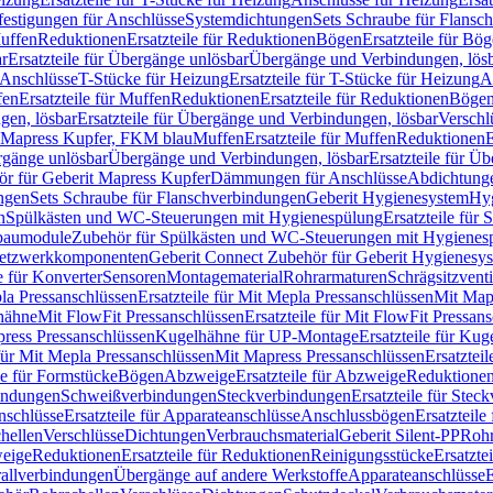
festigungen für Anschlüsse
Systemdichtungen
Sets Schraube für Flansc
Muffen
Reduktionen
Ersatzteile für Reduktionen
Bögen
Ersatzteile für Bö
r
Ersatzteile für Übergänge unlösbar
Übergänge und Verbindungen, lös
r Anschlüsse
T-Stücke für Heizung
Ersatzteile für T-Stücke für Heizung
A
fen
Ersatzteile für Muffen
Reduktionen
Ersatzteile für Reduktionen
Böge
gen, lösbar
Ersatzteile für Übergänge und Verbindungen, lösbar
Verschl
it Mapress Kupfer, FKM blau
Muffen
Ersatzteile für Muffen
Reduktionen
E
ergänge unlösbar
Übergänge und Verbindungen, lösbar
Ersatzteile für Ü
hör für Geberit Mapress Kupfer
Dämmungen für Anschlüsse
Abdichtunge
ngen
Sets Schraube für Flanschverbindungen
Geberit Hygienesystem
Hyg
n
Spülkästen und WC-Steuerungen mit Hygienespülung
Ersatzteile fü
nbaumodule
Zubehör für Spülkästen und WC-Steuerungen mit Hygienes
etzwerkkomponenten
Geberit Connect Zubehör für Geberit Hygienesy
e für Konverter
Sensoren
Montagematerial
Rohrarmaturen
Schrägsitzventi
la Pressanschlüssen
Ersatzteile für Mit Mepla Pressanschlüssen
Mit Map
lhähne
Mit FlowFit Pressanschlüssen
Ersatzteile für Mit FlowFit Pressan
press Pressanschlüssen
Kugelhähne für UP-Montage
Ersatzteile für Ku
 für Mit Mepla Pressanschlüssen
Mit Mapress Pressanschlüssen
Ersatztei
le für Formstücke
Bögen
Abzweige
Ersatzteile für Abzweige
Reduktione
bindungen
Schweißverbindungen
Steckverbindungen
Ersatzteile für Ste
nschlüsse
Ersatzteile für Apparateanschlüsse
Anschlussbögen
Ersatzteil
hellen
Verschlüsse
Dichtungen
Verbrauchsmaterial
Geberit Silent-PP
Roh
weige
Reduktionen
Ersatzteile für Reduktionen
Reinigungsstücke
Ersatzte
allverbindungen
Übergänge auf andere Werkstoffe
Apparateanschlüsse
E