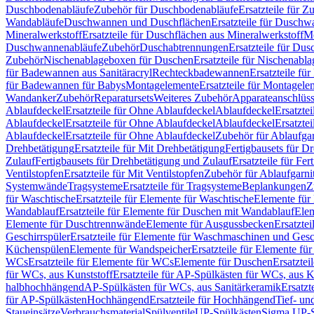
Duschbodenabläufe
Zubehör für Duschbodenabläufe
Ersatzteile für 
Wandabläufe
Duschwannen und Duschflächen
Ersatzteile für Dusch
Mineralwerkstoff
Ersatzteile für Duschflächen aus Mineralwerkstoff
Mo
Duschwannenabläufe
Zubehör
Duschabtrennungen
Ersatzteile für Du
Zubehör
Nischenablageboxen für Duschen
Ersatzteile für Nischenab
für Badewannen aus Sanitäracryl
Rechteckbadewannen
Ersatzteile f
für Badewannen für Babys
Montagelemente
Ersatzteile für Montagele
Wandanker
Zubehör
Reparatursets
Weiteres Zubehör
Apparateanschlüs
Ablaufdeckel
Ersatzteile für Ohne Ablaufdeckel
Ablaufdeckel
Ersatzte
Ablaufdeckel
Ersatzteile für Ohne Ablaufdeckel
Ablaufdeckel
Ersatzte
Ablaufdeckel
Ersatzteile für Ohne Ablaufdeckel
Zubehör für Ablaufga
Drehbetätigung
Ersatzteile für Mit Drehbetätigung
Fertigbausets für D
Zulauf
Fertigbausets für Drehbetätigung und Zulauf
Ersatzteile für Fe
Ventilstopfen
Ersatzteile für Mit Ventilstopfen
Zubehör für Ablaufgarn
Systemwände
Tragsysteme
Ersatzteile für Tragsysteme
Beplankungen
Z
für Waschtische
Ersatzteile für Elemente für Waschtische
Elemente für 
Wandablauf
Ersatzteile für Elemente für Duschen mit Wandablauf
Ele
Elemente für Duschtrennwände
Elemente für Ausgussbecken
Ersatzte
Geschirrspüler
Ersatzteile für Elemente für Waschmaschinen und Gesc
Küchenspülen
Elemente für Wandspeicher
Ersatzteile für Elemente fü
WCs
Ersatzteile für Elemente für WCs
Elemente für Duschen
Ersatztei
für WCs, aus Kunststoff
Ersatzteile für AP-Spülkästen für WCs, aus K
halbhochhängend
AP-Spülkästen für WCs, aus Sanitärkeramik
Ersatzt
für AP-Spülkästen
Hochhängend
Ersatzteile für Hochhängend
Tief- u
Staueinsätze
Verbrauchsmaterial
Spülventile
UP-Spülkästen
Sigma UP-S