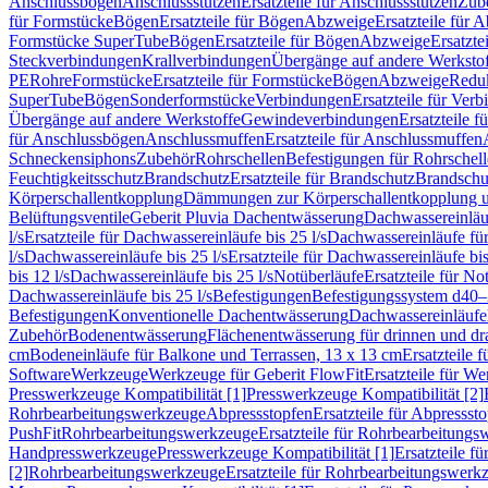
Anschlussbögen
Anschlussstutzen
Ersatzteile für Anschlussstutzen
Zub
für Formstücke
Bögen
Ersatzteile für Bögen
Abzweige
Ersatzteile für 
Formstücke SuperTube
Bögen
Ersatzteile für Bögen
Abzweige
Ersatzte
Steckverbindungen
Krallverbindungen
Übergänge auf andere Werksto
PE
Rohre
Formstücke
Ersatzteile für Formstücke
Bögen
Abzweige
Redu
SuperTube
Bögen
Sonderformstücke
Verbindungen
Ersatzteile für Ver
Übergänge auf andere Werkstoffe
Gewindeverbindungen
Ersatzteile 
für Anschlussbögen
Anschlussmuffen
Ersatzteile für Anschlussmuffen
Schneckensiphons
Zubehör
Rohrschellen
Befestigungen für Rohrschel
Feuchtigkeitsschutz
Brandschutz
Ersatzteile für Brandschutz
Brandschu
Körperschallentkopplung
Dämmungen zur Körperschallentkopplung 
Belüftungsventile
Geberit Pluvia Dachentwässerung
Dachwassereinläu
l/s
Ersatzteile für Dachwassereinläufe bis 25 l/s
Dachwassereinläufe fü
l/s
Dachwassereinläufe bis 25 l/s
Ersatzteile für Dachwassereinläufe bis
bis 12 l/s
Dachwassereinläufe bis 25 l/s
Notüberläufe
Ersatzteile für No
Dachwassereinläufe bis 25 l/s
Befestigungen
Befestigungssystem d40
Befestigungen
Konventionelle Dachentwässerung
Dachwassereinläufe
Zubehör
Bodenentwässerung
Flächenentwässerung für drinnen und d
cm
Bodeneinläufe für Balkone und Terrassen, 13 x 13 cm
Ersatzteile 
Software
Werkzeuge
Werkzeuge für Geberit FlowFit
Ersatzteile für W
Presswerkzeuge Kompatibilität [1]
Presswerkzeuge Kompatibilität [2]
Rohrbearbeitungswerkzeuge
Abpressstopfen
Ersatzteile für Abpressst
PushFit
Rohrbearbeitungswerkzeuge
Ersatzteile für Rohrbearbeitung
Handpresswerkzeuge
Presswerkzeuge Kompatibilität [1]
Ersatzteile f
[2]
Rohrbearbeitungswerkzeuge
Ersatzteile für Rohrbearbeitungswerk