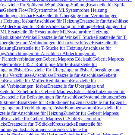
Ersatzteile für Spülventile
Spül-Stopp-Spülung
Ersatzteile für Spül-
me
Geberit FlowFit
Systemrohre ML
Systemrohre Heizung
indungen, lösbar
Ersatzteile für Übergänge und Verbindungen,
r Heizung, lösbar
Anschlüsse für Heizung
Ersatzteile für Anschlüsse
s
Abdeckungen für Rohre
Abdeckung für Fittings
Befestigungen für
e ML
Ersatzteile für Systemrohre ML
Systemrohre Heizung
r Reduktionen
Winkel
Ersatzteile für Winkel
T-Stücke
Ersatzteile für T-
r Übergänge und Verbindungen, lösbar
Verschlüsse
Ersatzteile für
Heizung
Ersatzteile für T-Stücke für Heizung
Anschlüsse für
ngs
Abdichtungen für Anschlüsse
Abdeckungen für
r Flanschverbindungen
Geberit Mapress Edelstahl
Geberit Mapress
 Systemrohre 1.4521
Rohrnippel
Muffen
Ersatzteile für
nge unlösbar
Ersatzteile für Übergänge unlösbar
Übergänge und
le für Verschlüsse
Anschlüsse
Ersatzteile für Anschlüsse
Geberit
en
Ersatzteile für Muffen
Reduktionen
Ersatzteile für
nd Verbindungen, lösbar
Ersatzteile für Übergänge und
zteile für Zubehör für Geberit Mapress Edelstahl
Schutzkappen für
Ersatzteile für Befestigungen für Anschlüsse
Systemdichtungen
Sets
duktionen
Ersatzteile für Reduktionen
Bögen
Ersatzteile für Bögen
T-
bergänge und Verbindungen, lösbar
Kompensatoren
Ersatzteile für
zteile für Anschlüsse für Heizung
Zubehör für Geberit Mapress
hl
Ersatzteile für Geberit Mapress C-Stahl
Systemrohre
ücke
Ersatzteile für T-Stücke
Kreuzstücke
Ersatzteile für
indungen, lösbar
Kompensatoren
Ersatzteile für
zteile für Anschlüsse für Heizung
Zubehör für Geberit Mapress C-