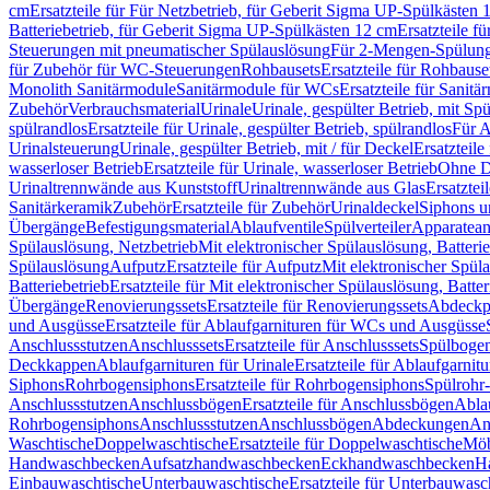
cm
Ersatzteile für Für Netzbetrieb, für Geberit Sigma UP-Spülkästen 
Batteriebetrieb, für Geberit Sigma UP-Spülkästen 12 cm
Ersatzteile f
Steuerungen mit pneumatischer Spülauslösung
Für 2-Mengen-Spülun
für Zubehör für WC-Steuerungen
Rohbausets
Ersatzteile für Rohbause
Monolith Sanitärmodule
Sanitärmodule für WCs
Ersatzteile für Sanit
Zubehör
Verbrauchsmaterial
Urinale
Urinale, gespülter Betrieb, mit Sp
spülrandlos
Ersatzteile für Urinale, gespülter Betrieb, spülrandlos
Für A
Urinalsteuerung
Urinale, gespülter Betrieb, mit / für Deckel
Ersatzteile
wasserloser Betrieb
Ersatzteile für Urinale, wasserloser Betrieb
Ohne D
Urinaltrennwände aus Kunststoff
Urinaltrennwände aus Glas
Ersatztei
Sanitärkeramik
Zubehör
Ersatzteile für Zubehör
Urinaldeckel
Siphons u
Übergänge
Befestigungsmaterial
Ablaufventile
Spülverteiler
Apparatean
Spülauslösung, Netzbetrieb
Mit elektronischer Spülauslösung, Batterie
Spülauslösung
Aufputz
Ersatzteile für Aufputz
Mit elektronischer Spül
Batteriebetrieb
Ersatzteile für Mit elektronischer Spülauslösung, Batter
Übergänge
Renovierungssets
Ersatzteile für Renovierungssets
Abdeckpl
und Ausgüsse
Ersatzteile für Ablaufgarnituren für WCs und Ausgüsse
Anschlussstutzen
Anschlusssets
Ersatzteile für Anschlusssets
Spülbogen
Deckkappen
Ablaufgarnituren für Urinale
Ersatzteile für Ablaufgarnitu
Siphons
Rohrbogensiphons
Ersatzteile für Rohrbogensiphons
Spülrohr
Anschlussstutzen
Anschlussbögen
Ersatzteile für Anschlussbögen
Ablau
Rohrbogensiphons
Anschlussstutzen
Anschlussbögen
Abdeckungen
An
Waschtische
Doppelwaschtische
Ersatzteile für Doppelwaschtische
Möb
Handwaschbecken
Aufsatzhandwaschbecken
Eckhandwaschbecken
H
Einbauwaschtische
Unterbauwaschtische
Ersatzteile für Unterbauwasc