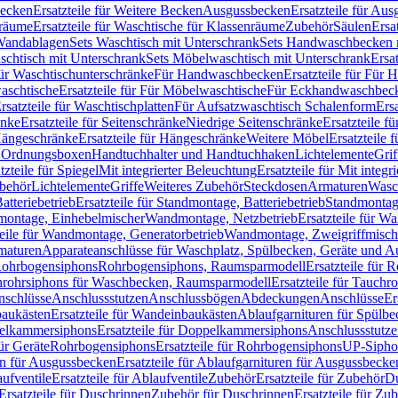
Becken
Ersatzteile für Weitere Becken
Ausgussbecken
Ersatzteile für Au
nräume
Ersatzteile für Waschtische für Klassenräume
Zubehör
Säulen
Ersa
andablagen
Sets Waschtisch mit Unterschrank
Sets Handwaschbecken 
aschtisch mit Unterschrank
Sets Möbelwaschtisch mit Unterschrank
Ersa
für Waschtischunterschränke
Für Handwaschbecken
Ersatzteile für Für
aschtische
Ersatzteile für Für Möbelwaschtische
Für Eckhandwaschbec
rsatzteile für Waschtischplatten
Für Aufsatzwaschtisch Schalenform
Ers
änke
Ersatzteile für Seitenschränke
Niedrige Seitenschränke
Ersatzteile f
ängeschränke
Ersatzteile für Hängeschränke
Weitere Möbel
Ersatzteile 
d Ordnungsboxen
Handtuchhalter und Handtuchhaken
Lichtelemente
Grif
tzteile für Spiegel
Mit integrierter Beleuchtung
Ersatzteile für Mit integr
behör
Lichtelemente
Griffe
Weiteres Zubehör
Steckdosen
Armaturen
Wasc
tteriebetrieb
Ersatzteile für Standmontage, Batteriebetrieb
Standmontage
dmontage, Einhebelmischer
Wandmontage, Netzbetrieb
Ersatzteile für W
teile für Wandmontage, Generatorbetrieb
Wandmontage, Zweigriffmisch
rmaturen
Apparateanschlüsse für Waschplatz, Spülbecken, Geräte und 
 Rohrbogensiphons
Rohrbogensiphons, Raumsparmodell
Ersatzteile für
rohrsiphons für Waschbecken, Raumsparmodell
Ersatzteile für Tauch
nschlüsse
Anschlussstutzen
Anschlussbögen
Abdeckungen
Anschlüsse
Er
aukästen
Ersatzteile für Wandeinbaukästen
Ablaufgarnituren für Spülb
elkammersiphons
Ersatzteile für Doppelkammersiphons
Anschlussstutz
für Geräte
Rohrbogensiphons
Ersatzteile für Rohrbogensiphons
UP-Sipho
en für Ausgussbecken
Ersatzteile für Ablaufgarnituren für Ausgussbecke
ufventile
Ersatzteile für Ablaufventile
Zubehör
Ersatzteile für Zubehör
D
Ersatzteile für Duschrinnen
Zubehör für Duschrinnen
Ersatzteile für Zu