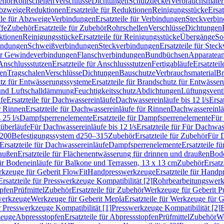
ehör
Rohrschellen
Verschlüsse
Dichtungen
Schutzdeckel
Verbrauchsmater
Abzweige
Reduktionen
Ersatzteile für Reduktionen
Reinigungsstücke
Ersat
ile für Abzweige
Verbindungen
Ersatzteile für Verbindungen
Steckverbi
ffe
Zubehör
Ersatzteile für Zubehör
Rohrschellen
Verschlüsse
Dichtungen
ktionen
Reinigungsstücke
Ersatzteile für Reinigungsstücke
Übergänge
So
bindungen
Schweißverbindungen
Steckverbindungen
Ersatzteile für Ste
für Gewindeverbindungen
Flanschverbindungen
Bundbüchsen
Apparatean
Anschlussstutzen
Ersatzteile für Anschlussstutzen
Fertigabläufe
Ersatzteil
len
Tragschalen
Verschlüsse
Dichtungen
Bauschutze
Verbrauchsmaterial
Br
tz für Entwässerungssysteme
Ersatzteile für Brandschutz für Entwässe
und Luftschalldämmung
Feuchtigkeitsschutz
Abdichtungen
Lüftungsvent
fe
Ersatzteile für Dachwassereinläufe
Dachwassereinläufe bis 12 l/s
Ersa
r Rinnen
Ersatzteile für Dachwassereinläufe für Rinnen
Dachwassereinläu
 25 l/s
Dampfsperrenelemente
Ersatzteile für Dampfsperrenelemente
Für 
tüberläufe
Für Dachwassereinläufe bis 12 l/s
Ersatzteile für Für Dachwass
–200
Befestigungssystem d250–315
Zubehör
Ersatzteile für Zubehör
Für 
Ersatzteile für Dachwassereinläufe
Dampfsperrenelemente
Ersatzteile 
raußen
Ersatzteile für Flächenentwässerung für drinnen und draußen
Bode
für Bodeneinläufe für Balkone und Terrassen, 13 x 13 cm
Zubehör
Ersatz
erkzeuge für Geberit FlowFit
Handpresswerkzeuge
Ersatzteile für Hand
Ersatzteile für Presswerkzeuge Kompatibilität [2]
Rohrbearbeitungswer
opfen
Prüfmittel
Zubehör
Ersatzteile für Zubehör
Werkzeuge für Geberit P
swerkzeuge
Werkzeuge für Geberit Mepla
Ersatzteile für Werkzeuge für 
ür Presswerkzeuge Kompatibilität [1]
Presswerkzeuge Kompatibilität [2]
E
zeuge
Abpressstopfen
Ersatzteile für Abpressstopfen
Prüfmittel
Zubehör
We