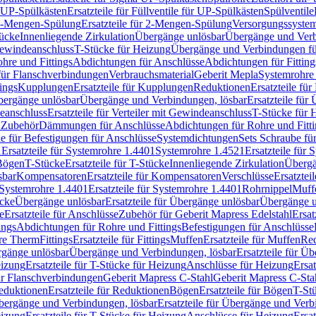
r UP-Spülkästen
Ersatzteile für Füllventile für UP-Spülkästen
Spülventile
-Mengen-Spülung
Ersatzteile für 2-Mengen-Spülung
Versorgungssyste
ücke
Innenliegende Zirkulation
Übergänge unlösbar
Übergänge und Verb
Gewindeanschluss
T-Stücke für Heizung
Übergänge und Verbindungen fü
hre und Fittings
Abdichtungen für Anschlüsse
Abdichtungen für Fitting
für Flanschverbindungen
Verbrauchsmaterial
Geberit Mepla
Systemrohr
tings
Kupplungen
Ersatzteile für Kupplungen
Reduktionen
Ersatzteile fü
Übergänge unlösbar
Übergänge und Verbindungen, lösbar
Ersatzteile fü
deanschluss
Ersatzteile für Verteiler mit Gewindeanschluss
T-Stücke für 
r Zubehör
Dämmungen für Anschlüsse
Abdichtungen für Rohre und Fitti
ile für Befestigungen für Anschlüsse
Systemdichtungen
Sets Schraube fü
1
Ersatzteile für Systemrohre 1.4401
Systemrohre 1.4521
Ersatzteile für
 Bögen
T-Stücke
Ersatzteile für T-Stücke
Innenliegende Zirkulation
Übergä
sbar
Kompensatoren
Ersatzteile für Kompensatoren
Verschlüsse
Ersatztei
Systemrohre 1.4401
Ersatzteile für Systemrohre 1.4401
Rohrnippel
Muff
ücke
Übergänge unlösbar
Ersatzteile für Übergänge unlösbar
Übergänge u
e
Ersatzteile für Anschlüsse
Zubehör für Geberit Mapress Edelstahl
Ersat
ings
Abdichtungen für Rohre und Fittings
Befestigungen für Anschlüsse
re Therm
Fittings
Ersatzteile für Fittings
Muffen
Ersatzteile für Muffen
Re
ergänge unlösbar
Übergänge und Verbindungen, lösbar
Ersatzteile für Ü
eizung
Ersatzteile für T-Stücke für Heizung
Anschlüsse für Heizung
Ersat
ür Flanschverbindungen
Geberit Mapress C-Stahl
Geberit Mapress C-Sta
eduktionen
Ersatzteile für Reduktionen
Bögen
Ersatzteile für Bögen
T-St
ergänge und Verbindungen, lösbar
Ersatzteile für Übergänge und Verb
eizung
Ersatzteile für T-Stücke für Heizung
Anschlüsse für Heizung
Ersat