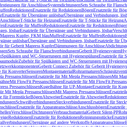
festigungen für Anschlüsse
Systemdichtungen
Sets Schraube für Flansc
Muffen
Reduktionen
Ersatzteile für Reduktionen
Bögen
Ersatzteile für Bö
r
Ersatzteile für Übergänge unlösbar
Übergänge und Verbindungen, lös
r Anschlüsse
T-Stücke für Heizung
Ersatzteile für T-Stücke für Heizung
A
fen
Ersatzteile für Muffen
Reduktionen
Ersatzteile für Reduktionen
Böge
gen, lösbar
Ersatzteile für Übergänge und Verbindungen, lösbar
Verschl
it Mapress Kupfer, FKM blau
Muffen
Ersatzteile für Muffen
Reduktionen
E
ergänge unlösbar
Übergänge und Verbindungen, lösbar
Ersatzteile für Ü
hör für Geberit Mapress Kupfer
Dämmungen für Anschlüsse
Abdichtunge
ngen
Sets Schraube für Flanschverbindungen
Geberit Hygienesystem
Hyg
n
Spülkästen und WC-Steuerungen mit Hygienespülung
Ersatzteile fü
nbaumodule
Zubehör für Spülkästen und WC-Steuerungen mit Hygienes
etzwerkkomponenten
Geberit Connect Zubehör für Geberit Hygienesy
e für Konverter
Sensoren
Montagematerial
Rohrarmaturen
Schrägsitzventi
la Pressanschlüssen
Ersatzteile für Mit Mepla Pressanschlüssen
Mit Map
lhähne
Mit FlowFit Pressanschlüssen
Ersatzteile für Mit FlowFit Pressan
press Pressanschlüssen
Kugelhähne für UP-Montage
Ersatzteile für Ku
 für Mit Mepla Pressanschlüssen
Mit Mapress Pressanschlüssen
Ersatztei
le für Formstücke
Bögen
Abzweige
Ersatzteile für Abzweige
Reduktione
bindungen
Schweißverbindungen
Steckverbindungen
Ersatzteile für Ste
nschlüsse
Ersatzteile für Apparateanschlüsse
Anschlussbögen
Ersatzteil
hellen
Verschlüsse
Dichtungen
Verbrauchsmaterial
Geberit Silent-PP
Roh
weige
Reduktionen
Ersatzteile für Reduktionen
Reinigungsstücke
Ersatzte
allverbindungen
Übergänge auf andere Werkstoffe
Apparateanschlüsse
E