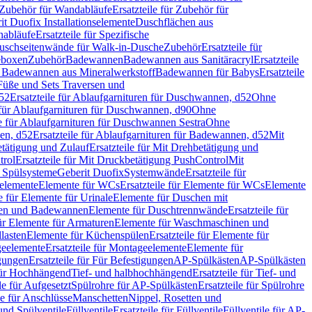
Zubehör für Wandabläufe
Ersatzteile für Zubehör für
t Duofix Installationselemente
Duschflächen aus
nabläufe
Ersatzteile für Spezifische
 Duschseitenwände für Walk-in-Dusche
Zubehör
Ersatzteile für
geboxen
Zubehör
Badewannen
Badewannen aus Sanitäracryl
Ersatzteile
ür Badewannen aus Mineralwerkstoff
Badewannen für Babys
Ersatzteile
s Füße und Sets Traversen und
d52
Ersatzteile für Ablaufgarnituren für Duschwannen, d52
Ohne
e für Ablaufgarnituren für Duschwannen, d90
Ohne
le für Ablaufgarnituren für Duschwannen Sestra
Ohne
en, d52
Ersatzteile für Ablaufgarnituren für Badewannen, d52
Mit
tätigung und Zulauf
Ersatzteile für Mit Drehbetätigung und
trol
Ersatzteile für Mit Druckbetätigung PushControl
Mit
d Spülsysteme
Geberit Duofix
Systemwände
Ersatzteile für
eelemente
Elemente für WCs
Ersatzteile für Elemente für WCs
Elemente
le für Elemente für Urinale
Elemente für Duschen mit
chen und Badewannen
Elemente für Duschtrennwände
Ersatzteile für
für Elemente für Armaturen
Elemente für Waschmaschinen und
llasten
Elemente für Küchenspülen
Ersatzteile für Elemente für
eelemente
Ersatzteile für Montageelemente
Elemente für
gungen
Ersatzteile für Für Befestigungen
AP-Spülkästen
AP-Spülkästen
 für Hochhängend
Tief- und halbhochhängend
Ersatzteile für Tief- und
le für Aufgesetzt
Spülrohre für AP-Spülkästen
Ersatzteile für Spülrohre
le für Anschlüsse
Manschetten
Nippel, Rosetten und
und Spülventile
Füllventile
Ersatzteile für Füllventile
Füllventile für AP-