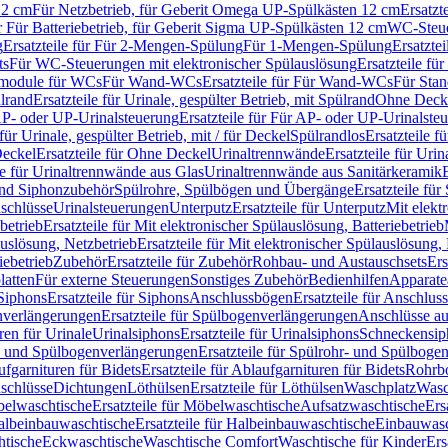
12 cm
Für Netzbetrieb, für Geberit Omega UP-Spülkästen 12 cm
Ersatzt
ür Für Batteriebetrieb, für Geberit Sigma UP-Spülkästen 12 cm
WC-Steue
g
Ersatzteile für Für 2-Mengen-Spülung
Für 1-Mengen-Spülung
Ersatzte
ts
Für WC-Steuerungen mit elektronischer Spülauslösung
Ersatzteile f
ärmodule für WCs
Für Wand-WCs
Ersatzteile für Für Wand-WCs
Für Sta
ülrand
Ersatzteile für Urinale, gespülter Betrieb, mit Spülrand
Ohne Deck
P- oder UP-Urinalsteuerung
Ersatzteile für Für AP- oder UP-Urinalste
 für Urinale, gespülter Betrieb, mit / für Deckel
Spülrandlos
Ersatzteile f
eckel
Ersatzteile für Ohne Deckel
Urinaltrennwände
Ersatzteile für Uri
le für Urinaltrennwände aus Glas
Urinaltrennwände aus Sanitärkeramik
nd Siphonzubehör
Spülrohre, Spülbögen und Übergänge
Ersatzteile fü
schlüsse
Urinalsteuerungen
Unterputz
Ersatzteile für Unterputz
Mit elekt
betrieb
Ersatzteile für Mit elektronischer Spülauslösung, Batteriebetrieb
auslösung, Netzbetrieb
Ersatzteile für Mit elektronischer Spülauslösung,
iebetrieb
Zubehör
Ersatzteile für Zubehör
Rohbau- und Austauschsets
Ers
atten
Für externe Steuerungen
Sonstiges Zubehör
Bedienhilfen
Apparate
Siphons
Ersatzteile für Siphons
Anschlussbögen
Ersatzteile für Anschlu
verlängerungen
Ersatzteile für Spülbogenverlängerungen
Anschlüsse a
ren für Urinale
Urinalsiphons
Ersatzteile für Urinalsiphons
Schneckensip
- und Spülbogenverlängerungen
Ersatzteile für Spülrohr- und Spülbog
fgarnituren für Bidets
Ersatzteile für Ablaufgarnituren für Bidets
Rohrb
schlüsse
Dichtungen
Löthülsen
Ersatzteile für Löthülsen
Waschplatz
Wasc
elwaschtische
Ersatzteile für Möbelwaschtische
Aufsatzwaschtische
Ers
albeinbauwaschtische
Ersatzteile für Halbeinbauwaschtische
Einbauwasc
htische
Eckwaschtische
Waschtische Comfort
Waschtische für Kinder
Ers