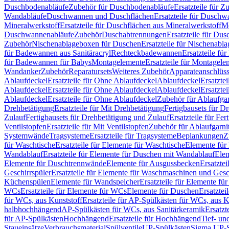
Duschbodenabläufe
Zubehör für Duschbodenabläufe
Ersatzteile für 
Wandabläufe
Duschwannen und Duschflächen
Ersatzteile für Dusch
Mineralwerkstoff
Ersatzteile für Duschflächen aus Mineralwerkstoff
Mo
Duschwannenabläufe
Zubehör
Duschabtrennungen
Ersatzteile für Du
Zubehör
Nischenablageboxen für Duschen
Ersatzteile für Nischenab
für Badewannen aus Sanitäracryl
Rechteckbadewannen
Ersatzteile f
für Badewannen für Babys
Montagelemente
Ersatzteile für Montagele
Wandanker
Zubehör
Reparatursets
Weiteres Zubehör
Apparateanschlüs
Ablaufdeckel
Ersatzteile für Ohne Ablaufdeckel
Ablaufdeckel
Ersatzte
Ablaufdeckel
Ersatzteile für Ohne Ablaufdeckel
Ablaufdeckel
Ersatzte
Ablaufdeckel
Ersatzteile für Ohne Ablaufdeckel
Zubehör für Ablaufga
Drehbetätigung
Ersatzteile für Mit Drehbetätigung
Fertigbausets für D
Zulauf
Fertigbausets für Drehbetätigung und Zulauf
Ersatzteile für Fe
Ventilstopfen
Ersatzteile für Mit Ventilstopfen
Zubehör für Ablaufgarn
Systemwände
Tragsysteme
Ersatzteile für Tragsysteme
Beplankungen
Z
für Waschtische
Ersatzteile für Elemente für Waschtische
Elemente für 
Wandablauf
Ersatzteile für Elemente für Duschen mit Wandablauf
Ele
Elemente für Duschtrennwände
Elemente für Ausgussbecken
Ersatzte
Geschirrspüler
Ersatzteile für Elemente für Waschmaschinen und Gesc
Küchenspülen
Elemente für Wandspeicher
Ersatzteile für Elemente fü
WCs
Ersatzteile für Elemente für WCs
Elemente für Duschen
Ersatztei
für WCs, aus Kunststoff
Ersatzteile für AP-Spülkästen für WCs, aus K
halbhochhängend
AP-Spülkästen für WCs, aus Sanitärkeramik
Ersatzt
für AP-Spülkästen
Hochhängend
Ersatzteile für Hochhängend
Tief- u
Staueinsätze
Verbrauchsmaterial
Spülventile
UP-Spülkästen
Sigma UP-S