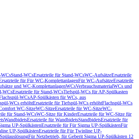
nd-WCs
Stand-WCs
Ersatzteile für Stand-WCs
WC-Aufsätze
Ersatzteile
Ersatzteile für Für WC-Komplettanlagen
Für WC-Aufsätze
Ersatzteile
fsätze und WC-Komplettanlagen
WCs
Verbrauchsmaterial
WCs und
d-WCs
Ersatzteile für Stand-WCs
Tiefspül-WCs für AP-Spülkasten
r Flachspül-WCs
AP-Spülkästen für WCs, aus
fspül-WCs erhöht
Ersatzteile für Tiefspül-WCs erhöht
Flachspül-WCs
r Comfort WC-Sitze
WC-Sitze
Ersatzteile für WC-Sitze
WC-
eile für Stand-WCs
WC-Sitze für Kinder
Ersatzteile für WC-Sitze für
ts
Wandbidets
Ersatzteile für Wandbidets
Standbidets
Ersatzteile für
Sigma UP-Spülkästen
Ersatzteile für Für Sigma UP-Spülkästen
Für
line UP-Spülkästen
Ersatzteile für Für Twinline UP-
 Spülauslösung
Für Netzbetrieb, für Geberit Sigma UP-Spülkästen 12