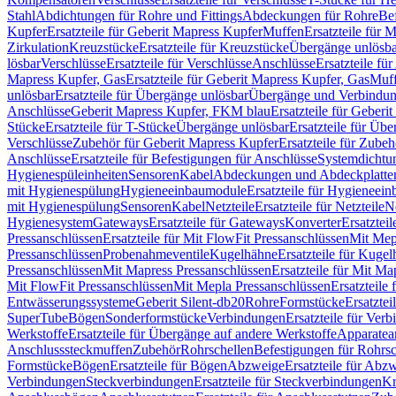
Stahl
Abdichtungen für Rohre und Fittings
Abdeckungen für Rohre
Be
Kupfer
Ersatzteile für Geberit Mapress Kupfer
Muffen
Ersatzteile für 
Zirkulation
Kreuzstücke
Ersatzteile für Kreuzstücke
Übergänge unlösba
lösbar
Verschlüsse
Ersatzteile für Verschlüsse
Anschlüsse
Ersatzteile fü
Mapress Kupfer, Gas
Ersatzteile für Geberit Mapress Kupfer, Gas
Muf
unlösbar
Ersatzteile für Übergänge unlösbar
Übergänge und Verbindun
Anschlüsse
Geberit Mapress Kupfer, FKM blau
Ersatzteile für Geber
Stücke
Ersatzteile für T-Stücke
Übergänge unlösbar
Ersatzteile für Üb
Verschlüsse
Zubehör für Geberit Mapress Kupfer
Ersatzteile für Zube
Anschlüsse
Ersatzteile für Befestigungen für Anschlüsse
Systemdichtu
Hygienespüleinheiten
Sensoren
Kabel
Abdeckungen und Abdeckplatte
mit Hygienespülung
Hygieneeinbaumodule
Ersatzteile für Hygieneei
mit Hygienespülung
Sensoren
Kabel
Netzteile
Ersatzteile für Netzteile
N
Hygienesystem
Gateways
Ersatzteile für Gateways
Konverter
Ersatzteil
Pressanschlüssen
Ersatzteile für Mit FlowFit Pressanschlüssen
Mit Mep
Pressanschlüssen
Probenahmeventile
Kugelhähne
Ersatzteile für Kuge
Pressanschlüssen
Mit Mapress Pressanschlüssen
Ersatzteile für Mit Ma
Mit FlowFit Pressanschlüssen
Mit Mepla Pressanschlüssen
Ersatzteile
Entwässerungssysteme
Geberit Silent-db20
Rohre
Formstücke
Ersatztei
SuperTube
Bögen
Sonderformstücke
Verbindungen
Ersatzteile für Ver
Werkstoffe
Ersatzteile für Übergänge auf andere Werkstoffe
Apparatea
Anschlusssteckmuffen
Zubehör
Rohrschellen
Befestigungen für Rohrsc
Formstücke
Bögen
Ersatzteile für Bögen
Abzweige
Ersatzteile für Abz
Verbindungen
Steckverbindungen
Ersatzteile für Steckverbindungen
Kr