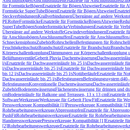
Anschlussbögen
Anschlussstutzen
Ersatzteile für Anschlussstutzen
Zub
für Formstücke
Bögen
Ersatzteile für Bögen
Abzweige
Ersatzteile für 
Formstücke SuperTube
Bögen
Ersatzteile für Bögen
Abzweige
Ersatzte
Steckverbindungen
Krallverbindungen
Übergänge auf andere Werksto
PE
Rohre
Formstücke
Ersatzteile für Formstücke
Bögen
Abzweige
Redu
SuperTube
Bögen
Sonderformstücke
Verbindungen
Ersatzteile für Ver
Übergänge auf andere Werkstoffe
Gewindeverbindungen
Ersatzteile 
für Anschlussbögen
Anschlussmuffen
Ersatzteile für Anschlussmuffen
Schneckensiphons
Zubehör
Rohrschellen
Befestigungen für Rohrschel
Feuchtigkeitsschutz
Brandschutz
Ersatzteile für Brandschutz
Brandschu
Körperschallentkopplung
Dämmungen zur Körperschallentkopplung 
Belüftungsventile
Geberit Pluvia Dachentwässerung
Dachwassereinläu
l/s
Ersatzteile für Dachwassereinläufe bis 25 l/s
Dachwassereinläufe fü
l/s
Dachwassereinläufe bis 25 l/s
Ersatzteile für Dachwassereinläufe bis
bis 12 l/s
Dachwassereinläufe bis 25 l/s
Notüberläufe
Ersatzteile für No
Dachwassereinläufe bis 25 l/s
Befestigungen
Befestigungssystem d40
Befestigungen
Konventionelle Dachentwässerung
Dachwassereinläufe
Zubehör
Bodenentwässerung
Flächenentwässerung für drinnen und d
cm
Bodeneinläufe für Balkone und Terrassen, 13 x 13 cm
Ersatzteile 
Software
Werkzeuge
Werkzeuge für Geberit FlowFit
Ersatzteile für W
Presswerkzeuge Kompatibilität [1]
Presswerkzeuge Kompatibilität [2]
Rohrbearbeitungswerkzeuge
Abpressstopfen
Ersatzteile für Abpressst
PushFit
Rohrbearbeitungswerkzeuge
Ersatzteile für Rohrbearbeitung
Handpresswerkzeuge
Presswerkzeuge Kompatibilität [1]
Ersatzteile f
[2]
Rohrbearbeitungswerkzeuge
Ersatzteile für Rohrbearbeitungswerk