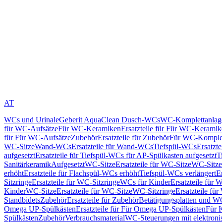
AT
WCs und Urinale
Geberit AquaClean Dusch-WCs
WC-Komplettanlag
für WC-Aufsätze
Für WC-Keramiken
Ersatzteile für Für WC-Kerami
für Für WC-Aufsätze
Zubehör
Ersatzteile für Zubehör
Für WC-Komplet
WC-Sitze
Wand-WCs
Ersatzteile für Wand-WCs
Tiefspül-WCs
Ersatzt
aufgesetzt
Ersatzteile für Tiefspül-WCs für AP-Spülkasten aufgesetzt
T
Sanitärkeramik
Aufgesetzt
WC-Sitze
Ersatzteile für WC-Sitze
WC-Sitze
erhöht
Ersatzteile für Flachspül-WCs erhöht
Tiefspül-WCs verlängert
E
Sitzringe
Ersatzteile für WC-Sitzringe
WCs für Kinder
Ersatzteile für 
Kinder
WC-Sitze
Ersatzteile für WC-Sitze
WC-Sitzringe
Ersatzteile fü
Standbidets
Zubehör
Ersatzteile für Zubehör
Betätigungsplatten und W
Omega UP-Spülkästen
Ersatzteile für Für Omega UP-Spülkästen
Für 
Spülkästen
Zubehör
Verbrauchsmaterial
WC-Steuerungen mit elektroni