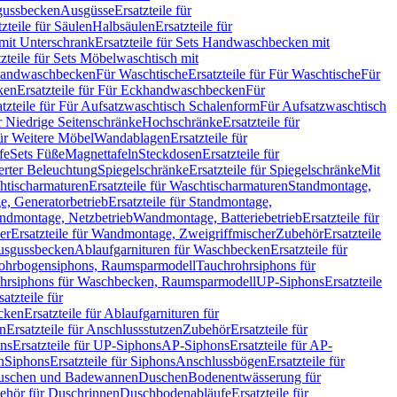
sgussbecken
Ausgüsse
Ersatzteile für
tzteile für Säulen
Halbsäulen
Ersatzteile für
mit Unterschrank
Ersatzteile für Sets Handwaschbecken mit
tzteile für Sets Möbelwaschtisch mit
 Handwaschbecken
Für Waschtische
Ersatzteile für Für Waschtische
Für
ken
Ersatzteile für Für Eckhandwaschbecken
Für
atzteile für Für Aufsatzwaschtisch Schalenform
Für Aufsatzwaschtisch
ür Niedrige Seitenschränke
Hochschränke
Ersatzteile für
für Weitere Möbel
Wandablagen
Ersatzteile für
fe
Sets Füße
Magnettafeln
Steckdosen
Ersatzteile für
ierter Beleuchtung
Spiegelschränke
Ersatzteile für Spiegelschränke
Mit
htischarmaturen
Ersatzteile für Waschtischarmaturen
Standmontage,
, Generatorbetrieb
Ersatzteile für Standmontage,
andmontage, Netzbetrieb
Wandmontage, Batteriebetrieb
Ersatzteile für
er
Ersatzteile für Wandmontage, Zweigriffmischer
Zubehör
Ersatzteile
Ausgussbecken
Ablaufgarnituren für Waschbecken
Ersatzteile für
 Rohrbogensiphons, Raumsparmodell
Tauchrohrsiphons für
rohrsiphons für Waschbecken, Raumsparmodell
UP-Siphons
Ersatzteile
satzteile für
ecken
Ersatzteile für Ablaufgarnituren für
en
Ersatzteile für Anschlussstutzen
Zubehör
Ersatzteile für
ns
Ersatzteile für UP-Siphons
AP-Siphons
Ersatzteile für AP-
n
Siphons
Ersatzteile für Siphons
Anschlussbögen
Ersatzteile für
uschen und Badewannen
Duschen
Bodenentwässerung für
behör für Duschrinnen
Duschbodenabläufe
Ersatzteile für