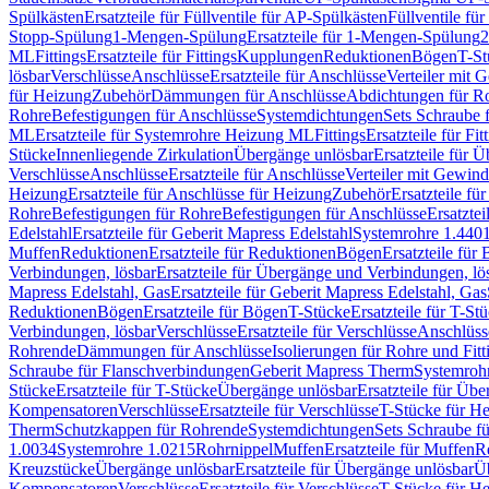
Spülkästen
Ersatzteile für Füllventile für AP-Spülkästen
Füllventile fü
Stopp-Spülung
1-Mengen-Spülung
Ersatzteile für 1-Mengen-Spülung
2
ML
Fittings
Ersatzteile für Fittings
Kupplungen
Reduktionen
Bögen
T-St
lösbar
Verschlüsse
Anschlüsse
Ersatzteile für Anschlüsse
Verteiler mit 
für Heizung
Zubehör
Dämmungen für Anschlüsse
Abdichtungen für Ro
Rohre
Befestigungen für Anschlüsse
Systemdichtungen
Sets Schraube 
ML
Ersatzteile für Systemrohre Heizung ML
Fittings
Ersatzteile für Fit
Stücke
Innenliegende Zirkulation
Übergänge unlösbar
Ersatzteile für 
Verschlüsse
Anschlüsse
Ersatzteile für Anschlüsse
Verteiler mit Gewin
Heizung
Ersatzteile für Anschlüsse für Heizung
Zubehör
Ersatzteile fü
Rohre
Befestigungen für Rohre
Befestigungen für Anschlüsse
Ersatzte
Edelstahl
Ersatzteile für Geberit Mapress Edelstahl
Systemrohre 1.440
Muffen
Reduktionen
Ersatzteile für Reduktionen
Bögen
Ersatzteile für
Verbindungen, lösbar
Ersatzteile für Übergänge und Verbindungen, lö
Mapress Edelstahl, Gas
Ersatzteile für Geberit Mapress Edelstahl, Gas
Reduktionen
Bögen
Ersatzteile für Bögen
T-Stücke
Ersatzteile für T-St
Verbindungen, lösbar
Verschlüsse
Ersatzteile für Verschlüsse
Anschlüss
Rohrende
Dämmungen für Anschlüsse
Isolierungen für Rohre und Fitt
Schraube für Flanschverbindungen
Geberit Mapress Therm
Systemroh
Stücke
Ersatzteile für T-Stücke
Übergänge unlösbar
Ersatzteile für Üb
Kompensatoren
Verschlüsse
Ersatzteile für Verschlüsse
T-Stücke für H
Therm
Schutzkappen für Rohrende
Systemdichtungen
Sets Schraube f
1.0034
Systemrohre 1.0215
Rohrnippel
Muffen
Ersatzteile für Muffen
R
Kreuzstücke
Übergänge unlösbar
Ersatzteile für Übergänge unlösbar
Üb
Kompensatoren
Verschlüsse
Ersatzteile für Verschlüsse
T-Stücke für H