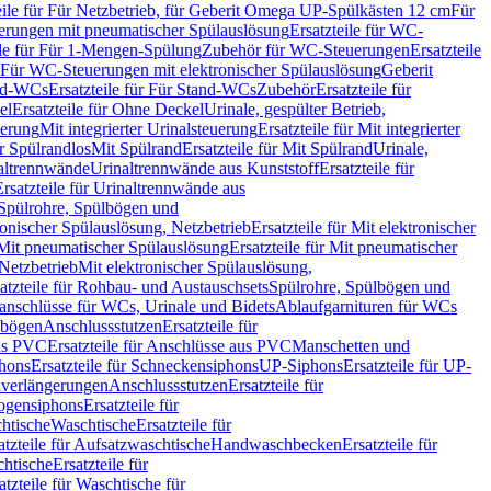
eile für Für Netzbetrieb, für Geberit Omega UP-Spülkästen 12 cm
Für
rungen mit pneumatischer Spülauslösung
Ersatzteile für WC-
ile für Für 1-Mengen-Spülung
Zubehör für WC-Steuerungen
Ersatzteile
ür Für WC-Steuerungen mit elektronischer Spülauslösung
Geberit
nd-WCs
Ersatzteile für Für Stand-WCs
Zubehör
Ersatzteile für
el
Ersatzteile für Ohne Deckel
Urinale, gespülter Betrieb,
uerung
Mit integrierter Urinalsteuerung
Ersatzteile für Mit integrierter
ür Spülrandlos
Mit Spülrand
Ersatzteile für Mit Spülrand
Urinale,
naltrennwände
Urinaltrennwände aus Kunststoff
Ersatzteile für
Ersatzteile für Urinaltrennwände aus
r Spülrohre, Spülbögen und
ronischer Spülauslösung, Netzbetrieb
Ersatzteile für Mit elektronischer
Mit pneumatischer Spülauslösung
Ersatzteile für Mit pneumatischer
 Netzbetrieb
Mit elektronischer Spülauslösung,
atzteile für Rohbau- und Austauschsets
Spülrohre, Spülbögen und
anschlüsse für WCs, Urinale und Bidets
Ablaufgarnituren für WCs
ssbögen
Anschlussstutzen
Ersatzteile für
us PVC
Ersatzteile für Anschlüsse aus PVC
Manschetten und
hons
Ersatzteile für Schneckensiphons
UP-Siphons
Ersatzteile für UP-
enverlängerungen
Anschlussstutzen
Ersatzteile für
ogensiphons
Ersatzteile für
htische
Waschtische
Ersatzteile für
atzteile für Aufsatzwaschtische
Handwaschbecken
Ersatzteile für
htische
Ersatzteile für
atzteile für Waschtische für