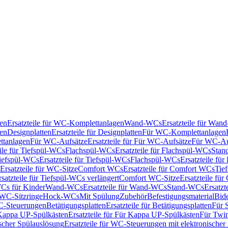
en
Ersatzteile für WC-Komplettanlagen
Wand-WCs
Ersatzteile für Wa
ken
Designplatten
Ersatzteile für Designplatten
Für WC-Komplettanlagen
tanlagen
Für WC-Aufsätze
Ersatzteile für Für WC-Aufsätze
Für WC-Au
eile für Tiefspül-WCs
Flachspül-WCs
Ersatzteile für Flachspül-WCs
Stan
iefspül-WCs
Ersatzteile für Tiefspül-WCs
Flachspül-WCs
Ersatzteile fü
Ersatzteile für WC-Sitze
Comfort WCs
Ersatzteile für Comfort WCs
Tie
rsatzteile für Tiefspül-WCs verlängert
Comfort WC-Sitze
Ersatzteile fü
WCs für Kinder
Wand-WCs
Ersatzteile für Wand-WCs
Stand-WCs
Ersatzt
r WC-Sitzringe
Hock-WCs
Mit Spülung
Zubehör
Befestigungsmaterial
Bide
C-Steuerungen
Betätigungsplatten
Ersatzteile für Betätigungsplatten
Für 
Kappa UP-Spülkästen
Ersatzteile für Für Kappa UP-Spülkästen
Für Twin
scher Spülauslösung
Ersatzteile für WC-Steuerungen mit elektronischer