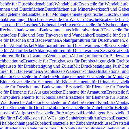
Zubehör für Duschbodenabläufe
Wandabläufe
Ersatzteile für Wandabläufe
wannen und Duschflächen
Duschflächen aus Mineralwerkstoff und Geberi
ntagelemente
Ersatzteile für Montagelemente
Spezifische Duschwanne
schabtrennungen
Duschseitenwände für Walk-in-Dusche
Ersatzteile für
lageboxen für Duschen
Nischenablageboxen
Ersatzteile für Nischenabla
ür Rechteckbadewannen
Badewannen aus Mineralwerkstoff
Ersatzteile f
mente
Sets Füße und Sets Traversen und Wandanker
Ersatzteile für Set
se für Duschen und Badewannen
Ablaufgarnituren für Duschwannen, 
ile für Ablaufdeckel
Ablaufgarnituren für Duschwannen, d90
Ersatzteil
ile für Ablaufdeckel
Ablaufgarnituren für Duschwannen Sestra
Ersatztei
rnituren für Duschwannen
Ventilstopfen
Ablaufgarnituren für Badewann
rehbetätigung
Ersatzteile für Fertigbausets für Drehbetätigung
Mit Drehbe
rtigbausets für Drehbetätigung und Zulauf
Mit Druckbetätigung PushCon
ituren für Badewannen
Anschlusssets
Wasseranschlüsse
Installations- un
ubehör
Ersatzteile für Zubehör
Montageelemente
Ersatzteile für Montag
Bidets
Ersatzteile für Elemente für Bidets
Elemente für Urinale
Ersatztei
mente für Duschen und Badewannen
Ersatzteile für Elemente für Dus
ile für Elemente für Ausgussbecken
Elemente für Armaturen
Ersatzteile 
hirrspüler
Elemente für Konsollasten
Ersatzteile für Elemente für Konso
r Wandspeicher
Zubehör
Ersatzteile für Zubehör
Geberit Kombifix
Montag
le für Elemente für Duschen
Zubehör
Ersatzteile für Zubehör
Für Befesti
unststoff
Aufgesetzt
Ersatzteile für Aufgesetzt
Hochhängend
Ersatzteile
eile für AP-Spülkästen für WCs, aus Sanitärkeramik
Aufgesetzt
Ersatztei
nd halbhochhängend
Zubehör
Ersatzteile für Zubehör
Anschlüsse
Ersatztei
pülkästen
Ersatzteile für Sigma UP-Spülkästen
Spülrohre
Zubehör
Füll- 