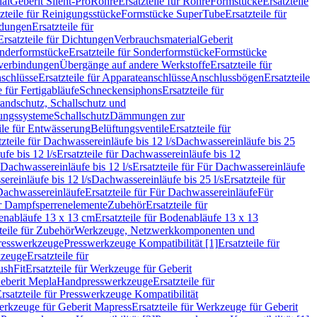
ial
Geberit Silent-Pro
Rohre
Ersatzteile für Rohre
Formstücke
Ersatzteile
zteile für Reinigungsstücke
Formstücke SuperTube
Ersatzteile für
ndungen
Ersatzteile für
Ersatzteile für Dichtungen
Verbrauchsmaterial
Geberit
nderformstücke
Ersatzteile für Sonderformstücke
Formstücke
ckverbindungen
Übergänge auf andere Werkstoffe
Ersatzteile für
schlüsse
Ersatzteile für Apparateanschlüsse
Anschlussbögen
Ersatzteile
e für Fertigabläufe
Schneckensiphons
Ersatzteile für
andschutz, Schallschutz und
rungssysteme
Schallschutz
Dämmungen zur
ile für Entwässerung
Belüftungsventile
Ersatzteile für
tzteile für Dachwassereinläufe bis 12 l/s
Dachwassereinläufe bis 25
fe bis 12 l/s
Ersatzteile für Dachwassereinläufe bis 12
Dachwassereinläufe bis 12 l/s
Ersatzteile für Für Dachwassereinläufe
ereinläufe bis 12 l/s
Dachwassereinläufe bis 25 l/s
Ersatzteile für
Dachwassereinläufe
Ersatzteile für Für Dachwassereinläufe
Für
für Dampfsperrenelemente
Zubehör
Ersatzteile für
nabläufe 13 x 13 cm
Ersatzteile für Bodenabläufe 13 x 13
teile für Zubehör
Werkzeuge, Netzwerkkomponenten und
presswerkzeuge
Presswerkzeuge Kompatibilität [1]
Ersatzteile für
kzeuge
Ersatzteile für
ushFit
Ersatzteile für Werkzeuge für Geberit
Geberit Mepla
Handpresswerkzeuge
Ersatzteile für
rsatzteile für Presswerkzeuge Kompatibilität
rkzeuge für Geberit Mapress
Ersatzteile für Werkzeuge für Geberit