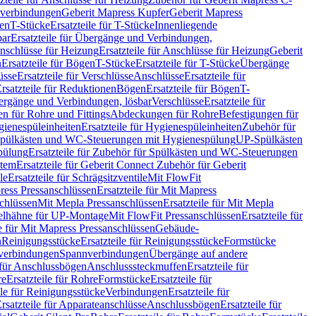
hverbindungen
Geberit Mapress Kupfer
Geberit Mapress
gen
T-Stücke
Ersatzteile für T-Stücke
Innenliegende
bar
Ersatzteile für Übergänge und Verbindungen,
nschlüsse für Heizung
Ersatzteile für Anschlüsse für Heizung
Geberit
n
Ersatzteile für Bögen
T-Stücke
Ersatzteile für T-Stücke
Übergänge
üsse
Ersatzteile für Verschlüsse
Anschlüsse
Ersatzteile für
rsatzteile für Reduktionen
Bögen
Ersatzteile für Bögen
T-
bergänge und Verbindungen, lösbar
Verschlüsse
Ersatzteile für
n für Rohre und Fittings
Abdeckungen für Rohre
Befestigungen für
ienespüleinheiten
Ersatzteile für Hygienespüleinheiten
Zubehör für
r Spülkästen und WC-Steuerungen mit Hygienespülung
UP-Spülkästen
pülung
Ersatzteile für Zubehör für Spülkästen und WC-Steuerungen
stem
Ersatzteile für Geberit Connect Zubehör für Geberit
le
Ersatzteile für Schrägsitzventile
Mit FlowFit
ress Pressanschlüssen
Ersatzteile für Mit Mapress
schlüssen
Mit Mepla Pressanschlüssen
Ersatzteile für Mit Mepla
gelhähne für UP-Montage
Mit FlowFit Pressanschlüssen
Ersatzteile für
le für Mit Mapress Pressanschlüssen
Gebäude-
n
Reinigungsstücke
Ersatzteile für Reinigungsstücke
Formstücke
ckverbindungen
Spannverbindungen
Übergänge auf andere
e für Anschlussbögen
Anschlusssteckmuffen
Ersatzteile für
re
Ersatzteile für Rohre
Formstücke
Ersatzteile für
ile für Reinigungsstücke
Verbindungen
Ersatzteile für
rsatzteile für Apparateanschlüsse
Anschlussbögen
Ersatzteile für