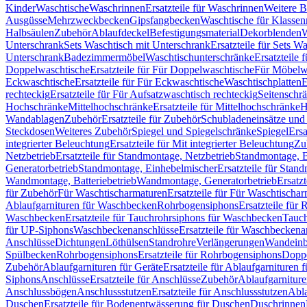
Kinder
Waschtische
Waschrinnen
Ersatzteile für Waschrinnen
Weitere 
Ausgüsse
Mehrzweckbecken
Gipsfangbecken
Waschtische für Klasse
Halbsäulen
Zubehör
Ablaufdeckel
Befestigungsmaterial
Dekorblenden
W
Unterschrank
Sets Waschtisch mit Unterschrank
Ersatzteile für Sets W
Unterschrank
Badezimmermöbel
Waschtischunterschränke
Ersatzteile 
Doppelwaschtische
Ersatzteile für Für Doppelwaschtische
Für Möbelw
Eckwaschtische
Ersatzteile für Für Eckwaschtische
Waschtischplatten
E
rechteckig
Ersatzteile für Für Aufsatzwaschtisch rechteckig
Seitenschr
Hochschränke
Mittelhochschränke
Ersatzteile für Mittelhochschränke
H
Wandablagen
Zubehör
Ersatzteile für Zubehör
Schubladeneinsätze un
Steckdosen
Weiteres Zubehör
Spiegel und Spiegelschränke
Spiegel
Ersa
integrierter Beleuchtung
Ersatzteile für Mit integrierter Beleuchtung
Zu
Netzbetrieb
Ersatzteile für Standmontage, Netzbetrieb
Standmontage, Ba
Generatorbetrieb
Standmontage, Einhebelmischer
Ersatzteile für Stan
Wandmontage, Batteriebetrieb
Wandmontage, Generatorbetrieb
Ersatz
für Zubehör
Für Waschtischarmaturen
Ersatzteile für Für Waschtischa
Ablaufgarnituren für Waschbecken
Rohrbogensiphons
Ersatzteile für
Waschbecken
Ersatzteile für Tauchrohrsiphons für Waschbecken
Tauch
für UP-Siphons
Waschbeckenanschlüsse
Ersatzteile für Waschbeckena
Anschlüsse
Dichtungen
Löthülsen
Standrohre
Verlängerungen
Wandeinb
Spülbecken
Rohrbogensiphons
Ersatzteile für Rohrbogensiphons
Dopp
Zubehör
Ablaufgarnituren für Geräte
Ersatzteile für Ablaufgarnituren 
Siphons
Anschlüsse
Ersatzteile für Anschlüsse
Zubehör
Ablaufgarnitur
Anschlussbögen
Anschlussstutzen
Ersatzteile für Anschlussstutzen
Abla
Duschen
Ersatzteile für Bodenentwässerung für Duschen
Duschrinnen