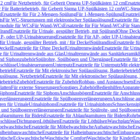
12 cm
Für Netzbetrieb, für Geberit Omega UP-Spülkästen 12 cm
Ersatzt
ür Für Batteriebetrieb, für Geberit Sigma UP-Spülkästen 12 cm
WC-Steue
g
Ersatzteile für Für 2-Mengen-Spülung
Für 1-Mengen-Spülung
Ersatzte
ts
Für WC-Steuerungen mit elektronischer Spülauslösung
Ersatzteile f
ärmodule für WCs
Für Wand-WCs
Ersatzteile für Für Wand-WCs
Für Sta
ülrand
Ersatzteile für Urinale, gespülter Betrieb, mit Spülrand
Ohne Deck
P- oder UP-Urinalsteuerung
Ersatzteile für Für AP- oder UP-Urinalste
 für Urinale, gespülter Betrieb, mit / für Deckel
Spülrandlos
Ersatzteile f
eckel
Ersatzteile für Ohne Deckel
Urinaltrennwände
Ersatzteile für Uri
le für Urinaltrennwände aus Glas
Urinaltrennwände aus Sanitärkeramik
nd Siphonzubehör
Spülrohre, Spülbögen und Übergänge
Ersatzteile fü
schlüsse
Urinalsteuerungen
Unterputz
Ersatzteile für Unterputz
Mit elekt
betrieb
Ersatzteile für Mit elektronischer Spülauslösung, Batteriebetrieb
auslösung, Netzbetrieb
Ersatzteile für Mit elektronischer Spülauslösung,
iebetrieb
Zubehör
Ersatzteile für Zubehör
Rohbau- und Austauschsets
Ers
atten
Für externe Steuerungen
Sonstiges Zubehör
Bedienhilfen
Apparate
Siphons
Ersatzteile für Siphons
Anschlussbögen
Ersatzteile für Anschlu
verlängerungen
Ersatzteile für Spülbogenverlängerungen
Anschlüsse a
ren für Urinale
Urinalsiphons
Ersatzteile für Urinalsiphons
Schneckensip
- und Spülbogenverlängerungen
Ersatzteile für Spülrohr- und Spülbog
fgarnituren für Bidets
Ersatzteile für Ablaufgarnituren für Bidets
Rohrb
schlüsse
Dichtungen
Löthülsen
Ersatzteile für Löthülsen
Waschplatz
Wasc
elwaschtische
Ersatzteile für Möbelwaschtische
Aufsatzwaschtische
Ers
albeinbauwaschtische
Ersatzteile für Halbeinbauwaschtische
Einbauwasc
htische
Eckwaschtische
Waschtische Comfort
Waschtische für Kinder
Ers