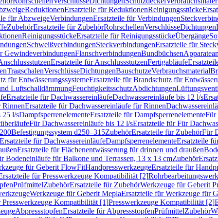
ehör
Rohrschellen
Verschlüsse
Dichtungen
Schutzdeckel
Verbrauchsmater
Abzweige
Reduktionen
Ersatzteile für Reduktionen
Reinigungsstücke
Ersat
ile für Abzweige
Verbindungen
Ersatzteile für Verbindungen
Steckverbi
ffe
Zubehör
Ersatzteile für Zubehör
Rohrschellen
Verschlüsse
Dichtungen
ktionen
Reinigungsstücke
Ersatzteile für Reinigungsstücke
Übergänge
So
bindungen
Schweißverbindungen
Steckverbindungen
Ersatzteile für Ste
für Gewindeverbindungen
Flanschverbindungen
Bundbüchsen
Apparatean
Anschlussstutzen
Ersatzteile für Anschlussstutzen
Fertigabläufe
Ersatzteil
len
Tragschalen
Verschlüsse
Dichtungen
Bauschutze
Verbrauchsmaterial
Br
tz für Entwässerungssysteme
Ersatzteile für Brandschutz für Entwässe
und Luftschalldämmung
Feuchtigkeitsschutz
Abdichtungen
Lüftungsvent
fe
Ersatzteile für Dachwassereinläufe
Dachwassereinläufe bis 12 l/s
Ersa
r Rinnen
Ersatzteile für Dachwassereinläufe für Rinnen
Dachwassereinläu
 25 l/s
Dampfsperrenelemente
Ersatzteile für Dampfsperrenelemente
Für 
tüberläufe
Für Dachwassereinläufe bis 12 l/s
Ersatzteile für Für Dachwass
–200
Befestigungssystem d250–315
Zubehör
Ersatzteile für Zubehör
Für 
Ersatzteile für Dachwassereinläufe
Dampfsperrenelemente
Ersatzteile 
raußen
Ersatzteile für Flächenentwässerung für drinnen und draußen
Bode
für Bodeneinläufe für Balkone und Terrassen, 13 x 13 cm
Zubehör
Ersatz
erkzeuge für Geberit FlowFit
Handpresswerkzeuge
Ersatzteile für Hand
Ersatzteile für Presswerkzeuge Kompatibilität [2]
Rohrbearbeitungswer
opfen
Prüfmittel
Zubehör
Ersatzteile für Zubehör
Werkzeuge für Geberit P
swerkzeuge
Werkzeuge für Geberit Mepla
Ersatzteile für Werkzeuge für 
ür Presswerkzeuge Kompatibilität [1]
Presswerkzeuge Kompatibilität [2]
E
zeuge
Abpressstopfen
Ersatzteile für Abpressstopfen
Prüfmittel
Zubehör
We