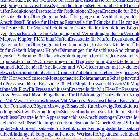
festigungen für Anschlüsse
Systemdichtungen
Sets Schraube für Flansc
Muffen
Reduktionen
Ersatzteile für Reduktionen
Bögen
Ersatzteile für Bö
r
Ersatzteile für Übergänge unlösbar
Übergänge und Verbindungen, lös
r Anschlüsse
T-Stücke für Heizung
Ersatzteile für T-Stücke für Heizung
A
fen
Ersatzteile für Muffen
Reduktionen
Ersatzteile für Reduktionen
Böge
gen, lösbar
Ersatzteile für Übergänge und Verbindungen, lösbar
Verschl
it Mapress Kupfer, FKM blau
Muffen
Ersatzteile für Muffen
Reduktionen
E
ergänge unlösbar
Übergänge und Verbindungen, lösbar
Ersatzteile für Ü
hör für Geberit Mapress Kupfer
Dämmungen für Anschlüsse
Abdichtunge
ngen
Sets Schraube für Flanschverbindungen
Geberit Hygienesystem
Hyg
n
Spülkästen und WC-Steuerungen mit Hygienespülung
Ersatzteile fü
nbaumodule
Zubehör für Spülkästen und WC-Steuerungen mit Hygienes
etzwerkkomponenten
Geberit Connect Zubehör für Geberit Hygienesy
e für Konverter
Sensoren
Montagematerial
Rohrarmaturen
Schrägsitzventi
la Pressanschlüssen
Ersatzteile für Mit Mepla Pressanschlüssen
Mit Map
lhähne
Mit FlowFit Pressanschlüssen
Ersatzteile für Mit FlowFit Pressan
press Pressanschlüssen
Kugelhähne für UP-Montage
Ersatzteile für Ku
 für Mit Mepla Pressanschlüssen
Mit Mapress Pressanschlüssen
Ersatztei
le für Formstücke
Bögen
Abzweige
Ersatzteile für Abzweige
Reduktione
bindungen
Schweißverbindungen
Steckverbindungen
Ersatzteile für Ste
nschlüsse
Ersatzteile für Apparateanschlüsse
Anschlussbögen
Ersatzteil
hellen
Verschlüsse
Dichtungen
Verbrauchsmaterial
Geberit Silent-PP
Roh
weige
Reduktionen
Ersatzteile für Reduktionen
Reinigungsstücke
Ersatzte
allverbindungen
Übergänge auf andere Werkstoffe
Apparateanschlüsse
E