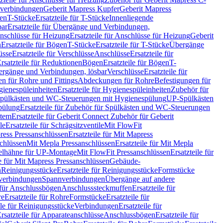
hverbindungen
Geberit Mapress Kupfer
Geberit Mapress
gen
T-Stücke
Ersatzteile für T-Stücke
Innenliegende
bar
Ersatzteile für Übergänge und Verbindungen,
nschlüsse für Heizung
Ersatzteile für Anschlüsse für Heizung
Geberit
n
Ersatzteile für Bögen
T-Stücke
Ersatzteile für T-Stücke
Übergänge
üsse
Ersatzteile für Verschlüsse
Anschlüsse
Ersatzteile für
rsatzteile für Reduktionen
Bögen
Ersatzteile für Bögen
T-
bergänge und Verbindungen, lösbar
Verschlüsse
Ersatzteile für
n für Rohre und Fittings
Abdeckungen für Rohre
Befestigungen für
ienespüleinheiten
Ersatzteile für Hygienespüleinheiten
Zubehör für
r Spülkästen und WC-Steuerungen mit Hygienespülung
UP-Spülkästen
pülung
Ersatzteile für Zubehör für Spülkästen und WC-Steuerungen
stem
Ersatzteile für Geberit Connect Zubehör für Geberit
le
Ersatzteile für Schrägsitzventile
Mit FlowFit
ress Pressanschlüssen
Ersatzteile für Mit Mapress
schlüssen
Mit Mepla Pressanschlüssen
Ersatzteile für Mit Mepla
gelhähne für UP-Montage
Mit FlowFit Pressanschlüssen
Ersatzteile für
le für Mit Mapress Pressanschlüssen
Gebäude-
n
Reinigungsstücke
Ersatzteile für Reinigungsstücke
Formstücke
ckverbindungen
Spannverbindungen
Übergänge auf andere
e für Anschlussbögen
Anschlusssteckmuffen
Ersatzteile für
re
Ersatzteile für Rohre
Formstücke
Ersatzteile für
ile für Reinigungsstücke
Verbindungen
Ersatzteile für
rsatzteile für Apparateanschlüsse
Anschlussbögen
Ersatzteile für