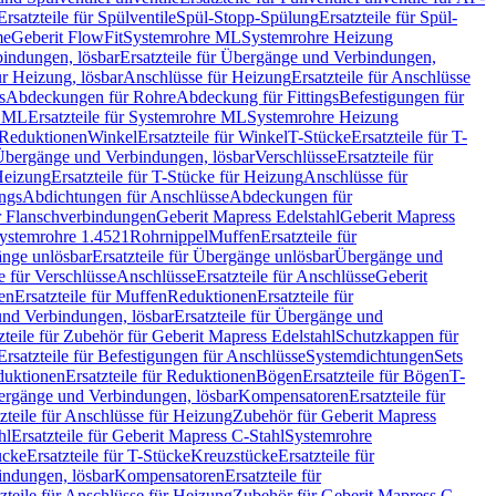
Ersatzteile für Spülventile
Spül-Stopp-Spülung
Ersatzteile für Spül-
me
Geberit FlowFit
Systemrohre ML
Systemrohre Heizung
indungen, lösbar
Ersatzteile für Übergänge und Verbindungen,
r Heizung, lösbar
Anschlüsse für Heizung
Ersatzteile für Anschlüsse
s
Abdeckungen für Rohre
Abdeckung für Fittings
Befestigungen für
e ML
Ersatzteile für Systemrohre ML
Systemrohre Heizung
r Reduktionen
Winkel
Ersatzteile für Winkel
T-Stücke
Ersatzteile für T-
r Übergänge und Verbindungen, lösbar
Verschlüsse
Ersatzteile für
Heizung
Ersatzteile für T-Stücke für Heizung
Anschlüsse für
ngs
Abdichtungen für Anschlüsse
Abdeckungen für
r Flanschverbindungen
Geberit Mapress Edelstahl
Geberit Mapress
 Systemrohre 1.4521
Rohrnippel
Muffen
Ersatzteile für
nge unlösbar
Ersatzteile für Übergänge unlösbar
Übergänge und
le für Verschlüsse
Anschlüsse
Ersatzteile für Anschlüsse
Geberit
en
Ersatzteile für Muffen
Reduktionen
Ersatzteile für
nd Verbindungen, lösbar
Ersatzteile für Übergänge und
zteile für Zubehör für Geberit Mapress Edelstahl
Schutzkappen für
Ersatzteile für Befestigungen für Anschlüsse
Systemdichtungen
Sets
duktionen
Ersatzteile für Reduktionen
Bögen
Ersatzteile für Bögen
T-
bergänge und Verbindungen, lösbar
Kompensatoren
Ersatzteile für
zteile für Anschlüsse für Heizung
Zubehör für Geberit Mapress
hl
Ersatzteile für Geberit Mapress C-Stahl
Systemrohre
ücke
Ersatzteile für T-Stücke
Kreuzstücke
Ersatzteile für
indungen, lösbar
Kompensatoren
Ersatzteile für
zteile für Anschlüsse für Heizung
Zubehör für Geberit Mapress C-