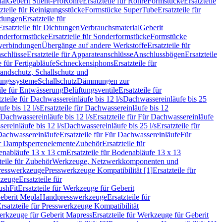
ial
Geberit Silent-Pro
Rohre
Ersatzteile für Rohre
Formstücke
Ersatzteile
zteile für Reinigungsstücke
Formstücke SuperTube
Ersatzteile für
ndungen
Ersatzteile für
Ersatzteile für Dichtungen
Verbrauchsmaterial
Geberit
nderformstücke
Ersatzteile für Sonderformstücke
Formstücke
ckverbindungen
Übergänge auf andere Werkstoffe
Ersatzteile für
schlüsse
Ersatzteile für Apparateanschlüsse
Anschlussbögen
Ersatzteile
e für Fertigabläufe
Schneckensiphons
Ersatzteile für
andschutz, Schallschutz und
rungssysteme
Schallschutz
Dämmungen zur
ile für Entwässerung
Belüftungsventile
Ersatzteile für
tzteile für Dachwassereinläufe bis 12 l/s
Dachwassereinläufe bis 25
fe bis 12 l/s
Ersatzteile für Dachwassereinläufe bis 12
Dachwassereinläufe bis 12 l/s
Ersatzteile für Für Dachwassereinläufe
ereinläufe bis 12 l/s
Dachwassereinläufe bis 25 l/s
Ersatzteile für
Dachwassereinläufe
Ersatzteile für Für Dachwassereinläufe
Für
für Dampfsperrenelemente
Zubehör
Ersatzteile für
nabläufe 13 x 13 cm
Ersatzteile für Bodenabläufe 13 x 13
teile für Zubehör
Werkzeuge, Netzwerkkomponenten und
presswerkzeuge
Presswerkzeuge Kompatibilität [1]
Ersatzteile für
kzeuge
Ersatzteile für
ushFit
Ersatzteile für Werkzeuge für Geberit
Geberit Mepla
Handpresswerkzeuge
Ersatzteile für
rsatzteile für Presswerkzeuge Kompatibilität
rkzeuge für Geberit Mapress
Ersatzteile für Werkzeuge für Geberit