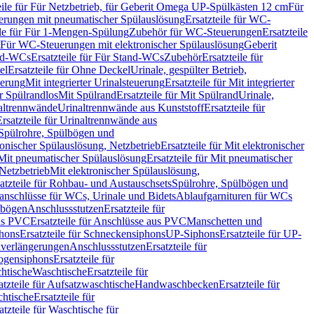
eile für Für Netzbetrieb, für Geberit Omega UP-Spülkästen 12 cm
Für
rungen mit pneumatischer Spülauslösung
Ersatzteile für WC-
ile für Für 1-Mengen-Spülung
Zubehör für WC-Steuerungen
Ersatzteile
ür Für WC-Steuerungen mit elektronischer Spülauslösung
Geberit
nd-WCs
Ersatzteile für Für Stand-WCs
Zubehör
Ersatzteile für
el
Ersatzteile für Ohne Deckel
Urinale, gespülter Betrieb,
uerung
Mit integrierter Urinalsteuerung
Ersatzteile für Mit integrierter
ür Spülrandlos
Mit Spülrand
Ersatzteile für Mit Spülrand
Urinale,
naltrennwände
Urinaltrennwände aus Kunststoff
Ersatzteile für
Ersatzteile für Urinaltrennwände aus
r Spülrohre, Spülbögen und
ronischer Spülauslösung, Netzbetrieb
Ersatzteile für Mit elektronischer
Mit pneumatischer Spülauslösung
Ersatzteile für Mit pneumatischer
 Netzbetrieb
Mit elektronischer Spülauslösung,
atzteile für Rohbau- und Austauschsets
Spülrohre, Spülbögen und
anschlüsse für WCs, Urinale und Bidets
Ablaufgarnituren für WCs
ssbögen
Anschlussstutzen
Ersatzteile für
us PVC
Ersatzteile für Anschlüsse aus PVC
Manschetten und
hons
Ersatzteile für Schneckensiphons
UP-Siphons
Ersatzteile für UP-
enverlängerungen
Anschlussstutzen
Ersatzteile für
ogensiphons
Ersatzteile für
htische
Waschtische
Ersatzteile für
atzteile für Aufsatzwaschtische
Handwaschbecken
Ersatzteile für
htische
Ersatzteile für
atzteile für Waschtische für