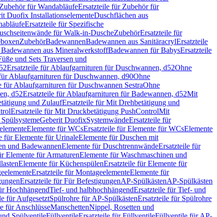
Zubehör für Wandabläufe
Ersatzteile für Zubehör für
t Duofix Installationselemente
Duschflächen aus
nabläufe
Ersatzteile für Spezifische
 Duschseitenwände für Walk-in-Dusche
Zubehör
Ersatzteile für
geboxen
Zubehör
Badewannen
Badewannen aus Sanitäracryl
Ersatzteile
ür Badewannen aus Mineralwerkstoff
Badewannen für Babys
Ersatzteile
s Füße und Sets Traversen und
d52
Ersatzteile für Ablaufgarnituren für Duschwannen, d52
Ohne
e für Ablaufgarnituren für Duschwannen, d90
Ohne
le für Ablaufgarnituren für Duschwannen Sestra
Ohne
en, d52
Ersatzteile für Ablaufgarnituren für Badewannen, d52
Mit
tätigung und Zulauf
Ersatzteile für Mit Drehbetätigung und
trol
Ersatzteile für Mit Druckbetätigung PushControl
Mit
d Spülsysteme
Geberit Duofix
Systemwände
Ersatzteile für
eelemente
Elemente für WCs
Ersatzteile für Elemente für WCs
Elemente
le für Elemente für Urinale
Elemente für Duschen mit
chen und Badewannen
Elemente für Duschtrennwände
Ersatzteile für
für Elemente für Armaturen
Elemente für Waschmaschinen und
llasten
Elemente für Küchenspülen
Ersatzteile für Elemente für
eelemente
Ersatzteile für Montageelemente
Elemente für
gungen
Ersatzteile für Für Befestigungen
AP-Spülkästen
AP-Spülkästen
 für Hochhängend
Tief- und halbhochhängend
Ersatzteile für Tief- und
le für Aufgesetzt
Spülrohre für AP-Spülkästen
Ersatzteile für Spülrohre
le für Anschlüsse
Manschetten
Nippel, Rosetten und
und Spülventile
Füllventile
Ersatzteile für Füllventile
Füllventile für AP-