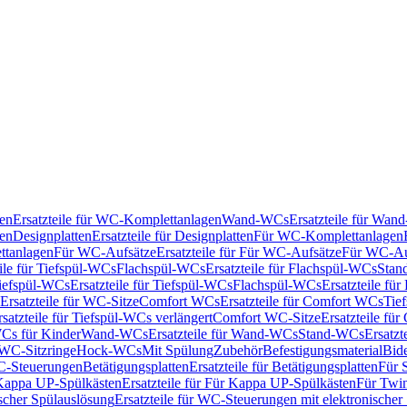
en
Ersatzteile für WC-Komplettanlagen
Wand-WCs
Ersatzteile für Wa
ken
Designplatten
Ersatzteile für Designplatten
Für WC-Komplettanlagen
tanlagen
Für WC-Aufsätze
Ersatzteile für Für WC-Aufsätze
Für WC-Au
eile für Tiefspül-WCs
Flachspül-WCs
Ersatzteile für Flachspül-WCs
Stan
iefspül-WCs
Ersatzteile für Tiefspül-WCs
Flachspül-WCs
Ersatzteile fü
Ersatzteile für WC-Sitze
Comfort WCs
Ersatzteile für Comfort WCs
Tie
rsatzteile für Tiefspül-WCs verlängert
Comfort WC-Sitze
Ersatzteile fü
WCs für Kinder
Wand-WCs
Ersatzteile für Wand-WCs
Stand-WCs
Ersatzt
r WC-Sitzringe
Hock-WCs
Mit Spülung
Zubehör
Befestigungsmaterial
Bide
C-Steuerungen
Betätigungsplatten
Ersatzteile für Betätigungsplatten
Für 
Kappa UP-Spülkästen
Ersatzteile für Für Kappa UP-Spülkästen
Für Twin
scher Spülauslösung
Ersatzteile für WC-Steuerungen mit elektronischer