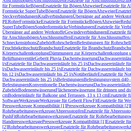
Anschlussbögen
Anschlussstutzen
Ersatzteile für Anschlussstutzen
Zub
für Formstücke
Bögen
Ersatzteile für Bögen
Abzweige
Ersatzteile für 
Formstücke SuperTube
Bögen
Ersatzteile für Bögen
Abzweige
Ersatzte
Steckverbindungen
Krallverbindungen
Übergänge auf andere Werksto
PE
Rohre
Formstücke
Ersatzteile für Formstücke
Bögen
Abzweige
Redu
SuperTube
Bögen
Sonderformstücke
Verbindungen
Ersatzteile für Ver
Übergänge auf andere Werkstoffe
Gewindeverbindungen
Ersatzteile 
für Anschlussbögen
Anschlussmuffen
Ersatzteile für Anschlussmuffen
Schneckensiphons
Zubehör
Rohrschellen
Befestigungen für Rohrschel
Feuchtigkeitsschutz
Brandschutz
Ersatzteile für Brandschutz
Brandschu
Körperschallentkopplung
Dämmungen zur Körperschallentkopplung 
Belüftungsventile
Geberit Pluvia Dachentwässerung
Dachwassereinläu
l/s
Ersatzteile für Dachwassereinläufe bis 25 l/s
Dachwassereinläufe fü
l/s
Dachwassereinläufe bis 25 l/s
Ersatzteile für Dachwassereinläufe bis
bis 12 l/s
Dachwassereinläufe bis 25 l/s
Notüberläufe
Ersatzteile für No
Dachwassereinläufe bis 25 l/s
Befestigungen
Befestigungssystem d40
Befestigungen
Konventionelle Dachentwässerung
Dachwassereinläufe
Zubehör
Bodenentwässerung
Flächenentwässerung für drinnen und d
cm
Bodeneinläufe für Balkone und Terrassen, 13 x 13 cm
Ersatzteile 
Software
Werkzeuge
Werkzeuge für Geberit FlowFit
Ersatzteile für W
Presswerkzeuge Kompatibilität [1]
Presswerkzeuge Kompatibilität [2]
Rohrbearbeitungswerkzeuge
Abpressstopfen
Ersatzteile für Abpressst
PushFit
Rohrbearbeitungswerkzeuge
Ersatzteile für Rohrbearbeitung
Handpresswerkzeuge
Presswerkzeuge Kompatibilität [1]
Ersatzteile f
[2]
Rohrbearbeitungswerkzeuge
Ersatzteile für Rohrbearbeitungswerk