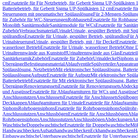
cm
Ersatzteile für Für Netzbetrieb, für Geberit Sigma UP-Spülkästen 
Batteriebetrieb, für Geberit Sigma UP-Spülkästen 12 cm
Ersatzteile f
Steuerungen mit pneumatischer Spülauslösung
Für 2-Mengen-Spülun
für Zubehör für WC-Steuerungen
Rohbausets
Ersatzteile für Rohbause
Monolith Sanitärmodule
Sanitärmodule für WCs
Ersatzteile für Sanit
Zubehör
Verbrauchsmaterial
Urinale
Urinale, gespülter Betrieb, mit Sp
spülrandlos
Ersatzteile für Urinale, gespülter Betrieb, spülrandlos
Für A
Urinalsteuerung
Urinale, gespülter Betrieb, mit / für Deckel
Ersatzteile
wasserloser Betrieb
Ersatzteile für Urinale, wasserloser Betrieb
Ohne D
Urinaltrennwände aus Kunststoff
Urinaltrennwände aus Glas
Ersatztei
Sanitärkeramik
Zubehör
Ersatzteile für Zubehör
Urinaldeckel
Siphons u
Übergänge
Befestigungsmaterial
Ablaufventile
Spülverteiler
Apparatean
Spülauslösung, Netzbetrieb
Mit elektronischer Spülauslösung, Batterie
Spülauslösung
Aufputz
Ersatzteile für Aufputz
Mit elektronischer Spül
Batteriebetrieb
Ersatzteile für Mit elektronischer Spülauslösung, Batter
Übergänge
Renovierungssets
Ersatzteile für Renovierungssets
Abdeckpl
und Ausgüsse
Ersatzteile für Ablaufgarnituren für WCs und Ausgüsse
Anschlussstutzen
Anschlusssets
Ersatzteile für Anschlusssets
Spülbogen
Deckkappen
Ablaufgarnituren für Urinale
Ersatzteile für Ablaufgarnitu
Siphons
Rohrbogensiphons
Ersatzteile für Rohrbogensiphons
Spülrohr
Anschlussstutzen
Anschlussbögen
Ersatzteile für Anschlussbögen
Ablau
Rohrbogensiphons
Anschlussstutzen
Anschlussbögen
Abdeckungen
An
Waschtische
Doppelwaschtische
Ersatzteile für Doppelwaschtische
Möb
Handwaschbecken
Aufsatzhandwaschbecken
Eckhandwaschbecken
H
Einbauwaschtische
Unterbauwaschtische
Ersatzteile für Unterbauwasc