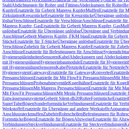
Stahl
Abdichtungen für Rohre und Fittings
Abdeckungen für Rohre
Be
Kupfer
Ersatzteile für Geberit Mapress Kupfer
Muffen
Ersatzteile für 
Zirkulation
Kreuzstücke
Ersatzteile für Kreuzstücke
Übergänge unlösba
lösbar
Verschlüsse
Ersatzteile für Verschlüsse
Anschlüsse
Ersatzteile fü
Mapress Kupfer, Gas
Ersatzteile für Geberit Mapress Kupfer, Gas
Muf
unlösbar
Ersatzteile für Übergänge unlösbar
Übergänge und Verbindun
Anschlüsse
Geberit Mapress Kupfer, FKM blau
Ersatzteile für Geber
Stücke
Ersatzteile für T-Stücke
Übergänge unlösbar
Ersatzteile für Üb
Verschlüsse
Zubehör für Geberit Mapress Kupfer
Ersatzteile für Zube
Anschlüsse
Ersatzteile für Befestigungen für Anschlüsse
Systemdichtu
Hygienespüleinheiten
Sensoren
Kabel
Abdeckungen und Abdeckplatte
mit Hygienespülung
Hygieneeinbaumodule
Ersatzteile für Hygieneei
mit Hygienespülung
Sensoren
Kabel
Netzteile
Ersatzteile für Netzteile
N
Hygienesystem
Gateways
Ersatzteile für Gateways
Konverter
Ersatzteil
Pressanschlüssen
Ersatzteile für Mit FlowFit Pressanschlüssen
Mit Mep
Pressanschlüssen
Probenahmeventile
Kugelhähne
Ersatzteile für Kuge
Pressanschlüssen
Mit Mapress Pressanschlüssen
Ersatzteile für Mit Ma
Mit FlowFit Pressanschlüssen
Mit Mepla Pressanschlüssen
Ersatzteile
Entwässerungssysteme
Geberit Silent-db20
Rohre
Formstücke
Ersatztei
SuperTube
Bögen
Sonderformstücke
Verbindungen
Ersatzteile für Ver
Werkstoffe
Ersatzteile für Übergänge auf andere Werkstoffe
Apparatea
Anschlusssteckmuffen
Zubehör
Rohrschellen
Befestigungen für Rohrsc
Formstücke
Bögen
Ersatzteile für Bögen
Abzweige
Ersatzteile für Abz
Verbindungen
Steckverbindungen
Ersatzteile für Steckverbindungen
Kr