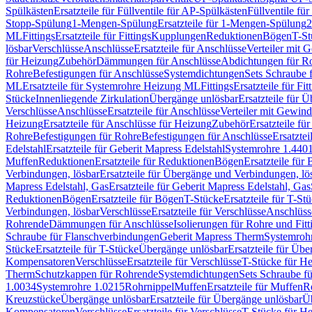
Spülkästen
Ersatzteile für Füllventile für AP-Spülkästen
Füllventile fü
Stopp-Spülung
1-Mengen-Spülung
Ersatzteile für 1-Mengen-Spülung
2
ML
Fittings
Ersatzteile für Fittings
Kupplungen
Reduktionen
Bögen
T-St
lösbar
Verschlüsse
Anschlüsse
Ersatzteile für Anschlüsse
Verteiler mit 
für Heizung
Zubehör
Dämmungen für Anschlüsse
Abdichtungen für Ro
Rohre
Befestigungen für Anschlüsse
Systemdichtungen
Sets Schraube 
ML
Ersatzteile für Systemrohre Heizung ML
Fittings
Ersatzteile für Fit
Stücke
Innenliegende Zirkulation
Übergänge unlösbar
Ersatzteile für 
Verschlüsse
Anschlüsse
Ersatzteile für Anschlüsse
Verteiler mit Gewin
Heizung
Ersatzteile für Anschlüsse für Heizung
Zubehör
Ersatzteile fü
Rohre
Befestigungen für Rohre
Befestigungen für Anschlüsse
Ersatzte
Edelstahl
Ersatzteile für Geberit Mapress Edelstahl
Systemrohre 1.440
Muffen
Reduktionen
Ersatzteile für Reduktionen
Bögen
Ersatzteile für
Verbindungen, lösbar
Ersatzteile für Übergänge und Verbindungen, lö
Mapress Edelstahl, Gas
Ersatzteile für Geberit Mapress Edelstahl, Gas
Reduktionen
Bögen
Ersatzteile für Bögen
T-Stücke
Ersatzteile für T-St
Verbindungen, lösbar
Verschlüsse
Ersatzteile für Verschlüsse
Anschlüss
Rohrende
Dämmungen für Anschlüsse
Isolierungen für Rohre und Fitt
Schraube für Flanschverbindungen
Geberit Mapress Therm
Systemroh
Stücke
Ersatzteile für T-Stücke
Übergänge unlösbar
Ersatzteile für Üb
Kompensatoren
Verschlüsse
Ersatzteile für Verschlüsse
T-Stücke für H
Therm
Schutzkappen für Rohrende
Systemdichtungen
Sets Schraube f
1.0034
Systemrohre 1.0215
Rohrnippel
Muffen
Ersatzteile für Muffen
R
Kreuzstücke
Übergänge unlösbar
Ersatzteile für Übergänge unlösbar
Üb
Kompensatoren
Verschlüsse
Ersatzteile für Verschlüsse
T-Stücke für H