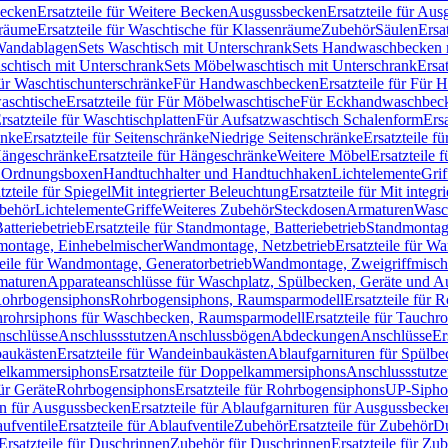
Becken
Ersatzteile für Weitere Becken
Ausgussbecken
Ersatzteile für Au
nräume
Ersatzteile für Waschtische für Klassenräume
Zubehör
Säulen
Ersa
andablagen
Sets Waschtisch mit Unterschrank
Sets Handwaschbecken 
aschtisch mit Unterschrank
Sets Möbelwaschtisch mit Unterschrank
Ersa
für Waschtischunterschränke
Für Handwaschbecken
Ersatzteile für Für
aschtische
Ersatzteile für Für Möbelwaschtische
Für Eckhandwaschbec
rsatzteile für Waschtischplatten
Für Aufsatzwaschtisch Schalenform
Ers
änke
Ersatzteile für Seitenschränke
Niedrige Seitenschränke
Ersatzteile f
ängeschränke
Ersatzteile für Hängeschränke
Weitere Möbel
Ersatzteile 
d Ordnungsboxen
Handtuchhalter und Handtuchhaken
Lichtelemente
Grif
tzteile für Spiegel
Mit integrierter Beleuchtung
Ersatzteile für Mit integr
behör
Lichtelemente
Griffe
Weiteres Zubehör
Steckdosen
Armaturen
Wasc
tteriebetrieb
Ersatzteile für Standmontage, Batteriebetrieb
Standmontage
dmontage, Einhebelmischer
Wandmontage, Netzbetrieb
Ersatzteile für W
teile für Wandmontage, Generatorbetrieb
Wandmontage, Zweigriffmisch
rmaturen
Apparateanschlüsse für Waschplatz, Spülbecken, Geräte und 
 Rohrbogensiphons
Rohrbogensiphons, Raumsparmodell
Ersatzteile für
rohrsiphons für Waschbecken, Raumsparmodell
Ersatzteile für Tauch
nschlüsse
Anschlussstutzen
Anschlussbögen
Abdeckungen
Anschlüsse
Er
aukästen
Ersatzteile für Wandeinbaukästen
Ablaufgarnituren für Spülb
elkammersiphons
Ersatzteile für Doppelkammersiphons
Anschlussstutz
für Geräte
Rohrbogensiphons
Ersatzteile für Rohrbogensiphons
UP-Sipho
en für Ausgussbecken
Ersatzteile für Ablaufgarnituren für Ausgussbecke
ufventile
Ersatzteile für Ablaufventile
Zubehör
Ersatzteile für Zubehör
D
Ersatzteile für Duschrinnen
Zubehör für Duschrinnen
Ersatzteile für Zu