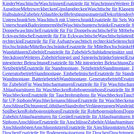
Kinder
Waschtische
Waschrinnen
Ersatzteile für Waschrinnen
Weitere 
Ausgüsse
Mehrzweckbecken
Gipsfangbecken
Waschtische für Klasse
Halbsäulen
Zubehör
Ablaufdeckel
Befestigungsmaterial
Dekorblenden
W
Unterschrank
Sets Waschtisch mit Unterschrank
Ersatzteile für Sets W
Unterschrank
Badezimmermöbel
Waschtischunterschränke
Ersatzteile 
Doppelwaschtische
Ersatzteile für Für Doppelwaschtische
Für Möbelw
Eckwaschtische
Ersatzteile für Für Eckwaschtische
Waschtischplatten
E
rechteckig
Ersatzteile für Für Aufsatzwaschtisch rechteckig
Seitenschr
Hochschränke
Mittelhochschränke
Ersatzteile für Mittelhochschränke
H
Wandablagen
Zubehör
Ersatzteile für Zubehör
Schubladeneinsätze un
Steckdosen
Weiteres Zubehör
Spiegel und Spiegelschränke
Spiegel
Ersa
integrierter Beleuchtung
Ersatzteile für Mit integrierter Beleuchtung
Zu
Netzbetrieb
Ersatzteile für Standmontage, Netzbetrieb
Standmontage, Ba
Generatorbetrieb
Standmontage, Einhebelmischer
Ersatzteile für Stan
Wandmontage, Batteriebetrieb
Wandmontage, Generatorbetrieb
Ersatz
für Zubehör
Für Waschtischarmaturen
Ersatzteile für Für Waschtischa
Ablaufgarnituren für Waschbecken
Rohrbogensiphons
Ersatzteile für
Waschbecken
Ersatzteile für Tauchrohrsiphons für Waschbecken
Tauch
für UP-Siphons
Waschbeckenanschlüsse
Ersatzteile für Waschbeckena
Anschlüsse
Dichtungen
Löthülsen
Standrohre
Verlängerungen
Wandeinb
Spülbecken
Rohrbogensiphons
Ersatzteile für Rohrbogensiphons
Dopp
Zubehör
Ablaufgarnituren für Geräte
Ersatzteile für Ablaufgarnituren 
Siphons
Anschlüsse
Ersatzteile für Anschlüsse
Zubehör
Ablaufgarnitur
Anschlussbögen
Anschlussstutzen
Ersatzteile für Anschlussstutzen
Abla
Duschen
Ersatzteile für Bodenentwässerung für Duschen
Duschrinnen