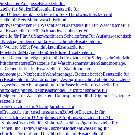
sgussbecken
Ausgüsse
Ersatzteile für
tzteile für Säulen
Halbsäulen
Ersatzteile für
mit Unterschrank
Ersatzteile für Sets Handwaschbecken mit
tzteile für Sets Möbelwaschtisch mit
 Handwaschbecken
Für Waschtische
Ersatzteile für Für Waschtische
Für
ken
Ersatzteile für Für Eckhandwaschbecken
Für
atzteile für Für Aufsatzwaschtisch Schalenform
Für Aufsatzwaschtisch
ür Niedrige Seitenschränke
Hochschränke
Ersatzteile für
für Weitere Möbel
Wandablagen
Ersatzteile für
fe
Sets Füße
Magnettafeln
Steckdosen
Ersatzteile für
ierter Beleuchtung
Spiegelschränke
Ersatzteile für Spiegelschränke
Mit
htischarmaturen
Ersatzteile für Waschtischarmaturen
Standmontage,
, Generatorbetrieb
Ersatzteile für Standmontage,
andmontage, Netzbetrieb
Wandmontage, Batteriebetrieb
Ersatzteile für
er
Ersatzteile für Wandmontage, Zweigriffmischer
Zubehör
Ersatzteile
Ausgussbecken
Ablaufgarnituren für Waschbecken
Ersatzteile für
 Rohrbogensiphons, Raumsparmodell
Tauchrohrsiphons für
rohrsiphons für Waschbecken, Raumsparmodell
UP-Siphons
Ersatzteile
satzteile für
ecken
Ersatzteile für Ablaufgarnituren für
en
Ersatzteile für Anschlussstutzen
Zubehör
Ersatzteile für
ns
Ersatzteile für UP-Siphons
AP-Siphons
Ersatzteile für AP-
n
Siphons
Ersatzteile für Siphons
Anschlussbögen
Ersatzteile für
uschen und Badewannen
Duschen
Bodenentwässerung für
behör für Duschrinnen
Duschbodenabläufe
Ersatzteile für