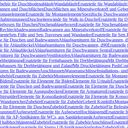
Zubehör für Duschbodenabläufe
Wandabläufe
Ersatzteile für Wandabläufe
wannen und Duschflächen
Duschflächen aus Mineralwerkstoff und Geberi
ntagelemente
Ersatzteile für Montagelemente
Spezifische Duschwanne
schabtrennungen
Duschseitenwände für Walk-in-Dusche
Ersatzteile für
lageboxen für Duschen
Nischenablageboxen
Ersatzteile für Nischenabla
ür Rechteckbadewannen
Badewannen aus Mineralwerkstoff
Ersatzteile f
mente
Sets Füße und Sets Traversen und Wandanker
Ersatzteile für Set
se für Duschen und Badewannen
Ablaufgarnituren für Duschwannen, 
ile für Ablaufdeckel
Ablaufgarnituren für Duschwannen, d90
Ersatzteil
ile für Ablaufdeckel
Ablaufgarnituren für Duschwannen Sestra
Ersatztei
rnituren für Duschwannen
Ventilstopfen
Ablaufgarnituren für Badewann
rehbetätigung
Ersatzteile für Fertigbausets für Drehbetätigung
Mit Drehbe
rtigbausets für Drehbetätigung und Zulauf
Mit Druckbetätigung PushCon
ituren für Badewannen
Anschlusssets
Wasseranschlüsse
Installations- un
ubehör
Ersatzteile für Zubehör
Montageelemente
Ersatzteile für Montag
Bidets
Ersatzteile für Elemente für Bidets
Elemente für Urinale
Ersatztei
mente für Duschen und Badewannen
Ersatzteile für Elemente für Dus
ile für Elemente für Ausgussbecken
Elemente für Armaturen
Ersatzteile 
hirrspüler
Elemente für Konsollasten
Ersatzteile für Elemente für Konso
r Wandspeicher
Zubehör
Ersatzteile für Zubehör
Geberit Kombifix
Montag
le für Elemente für Duschen
Zubehör
Ersatzteile für Zubehör
Für Befesti
unststoff
Aufgesetzt
Ersatzteile für Aufgesetzt
Hochhängend
Ersatzteile
eile für AP-Spülkästen für WCs, aus Sanitärkeramik
Aufgesetzt
Ersatztei
nd halbhochhängend
Zubehör
Ersatzteile für Zubehör
Anschlüsse
Ersatztei
pülkästen
Ersatzteile für Sigma UP-Spülkästen
Spülrohre
Zubehör
Füll- 