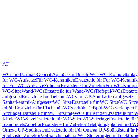
AT
WCs und Urinale
Geberit AquaClean Dusch-WCs
WC-Komplettanlag
für WC-Aufsätze
Für WC-Keramiken
Ersatzteile für Für WC-Kerami
für Für WC-Aufsätze
Zubehör
Ersatzteile für Zubehör
Für WC-Komplet
WC-Sitze
Wand-WCs
Ersatzteile für Wand-WCs
Tiefspül-WCs
Ersatzt
aufgesetzt
Ersatzteile für Tiefspül-WCs für AP-Spülkasten aufgesetzt
T
Sanitärkeramik
Aufgesetzt
WC-Sitze
Ersatzteile für WC-Sitze
WC-Sitze
erhöht
Ersatzteile für Flachspül-WCs erhöht
Tiefspül-WCs verlängert
E
Sitzringe
Ersatzteile für WC-Sitzringe
WCs für Kinder
Ersatzteile für 
Kinder
WC-Sitze
Ersatzteile für WC-Sitze
WC-Sitzringe
Ersatzteile fü
Standbidets
Zubehör
Ersatzteile für Zubehör
Betätigungsplatten und W
Omega UP-Spülkästen
Ersatzteile für Für Omega UP-Spülkästen
Für 
Spülkästen
Zubehör
Verbrauchsmaterial
WC-Steuerungen mit elektroni