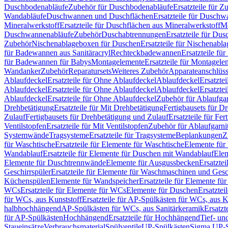
Duschbodenabläufe
Zubehör für Duschbodenabläufe
Ersatzteile für 
Wandabläufe
Duschwannen und Duschflächen
Ersatzteile für Dusch
Mineralwerkstoff
Ersatzteile für Duschflächen aus Mineralwerkstoff
Mo
Duschwannenabläufe
Zubehör
Duschabtrennungen
Ersatzteile für Du
Zubehör
Nischenablageboxen für Duschen
Ersatzteile für Nischenab
für Badewannen aus Sanitäracryl
Rechteckbadewannen
Ersatzteile f
für Badewannen für Babys
Montagelemente
Ersatzteile für Montagele
Wandanker
Zubehör
Reparatursets
Weiteres Zubehör
Apparateanschlüs
Ablaufdeckel
Ersatzteile für Ohne Ablaufdeckel
Ablaufdeckel
Ersatzte
Ablaufdeckel
Ersatzteile für Ohne Ablaufdeckel
Ablaufdeckel
Ersatzte
Ablaufdeckel
Ersatzteile für Ohne Ablaufdeckel
Zubehör für Ablaufga
Drehbetätigung
Ersatzteile für Mit Drehbetätigung
Fertigbausets für D
Zulauf
Fertigbausets für Drehbetätigung und Zulauf
Ersatzteile für Fe
Ventilstopfen
Ersatzteile für Mit Ventilstopfen
Zubehör für Ablaufgarn
Systemwände
Tragsysteme
Ersatzteile für Tragsysteme
Beplankungen
Z
für Waschtische
Ersatzteile für Elemente für Waschtische
Elemente für 
Wandablauf
Ersatzteile für Elemente für Duschen mit Wandablauf
Ele
Elemente für Duschtrennwände
Elemente für Ausgussbecken
Ersatzte
Geschirrspüler
Ersatzteile für Elemente für Waschmaschinen und Gesc
Küchenspülen
Elemente für Wandspeicher
Ersatzteile für Elemente fü
WCs
Ersatzteile für Elemente für WCs
Elemente für Duschen
Ersatztei
für WCs, aus Kunststoff
Ersatzteile für AP-Spülkästen für WCs, aus K
halbhochhängend
AP-Spülkästen für WCs, aus Sanitärkeramik
Ersatzt
für AP-Spülkästen
Hochhängend
Ersatzteile für Hochhängend
Tief- u
Staueinsätze
Verbrauchsmaterial
Spülventile
UP-Spülkästen
Sigma UP-S