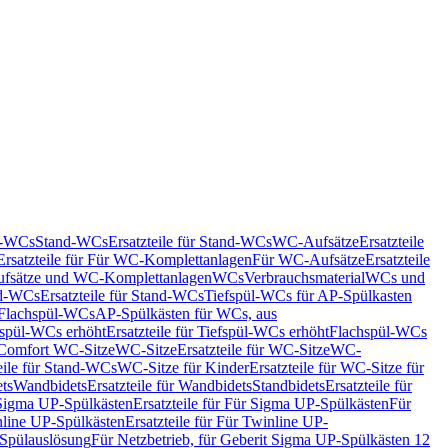
nd-WCs
Stand-WCs
Ersatzteile für Stand-WCs
WC-Aufsätze
Ersatzteile
Ersatzteile für Für WC-Komplettanlagen
Für WC-Aufsätze
Ersatzteile
fsätze und WC-Komplettanlagen
WCs
Verbrauchsmaterial
WCs und
d-WCs
Ersatzteile für Stand-WCs
Tiefspül-WCs für AP-Spülkasten
r Flachspül-WCs
AP-Spülkästen für WCs, aus
fspül-WCs erhöht
Ersatzteile für Tiefspül-WCs erhöht
Flachspül-WCs
r Comfort WC-Sitze
WC-Sitze
Ersatzteile für WC-Sitze
WC-
eile für Stand-WCs
WC-Sitze für Kinder
Ersatzteile für WC-Sitze für
ts
Wandbidets
Ersatzteile für Wandbidets
Standbidets
Ersatzteile für
Sigma UP-Spülkästen
Ersatzteile für Für Sigma UP-Spülkästen
Für
line UP-Spülkästen
Ersatzteile für Für Twinline UP-
 Spülauslösung
Für Netzbetrieb, für Geberit Sigma UP-Spülkästen 12