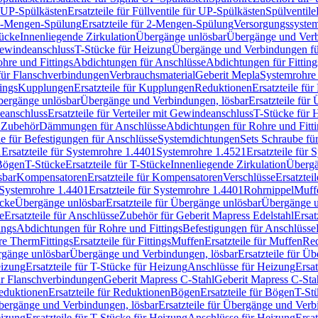
r UP-Spülkästen
Ersatzteile für Füllventile für UP-Spülkästen
Spülventile
-Mengen-Spülung
Ersatzteile für 2-Mengen-Spülung
Versorgungssyste
ücke
Innenliegende Zirkulation
Übergänge unlösbar
Übergänge und Verb
Gewindeanschluss
T-Stücke für Heizung
Übergänge und Verbindungen fü
hre und Fittings
Abdichtungen für Anschlüsse
Abdichtungen für Fitting
für Flanschverbindungen
Verbrauchsmaterial
Geberit Mepla
Systemrohr
tings
Kupplungen
Ersatzteile für Kupplungen
Reduktionen
Ersatzteile fü
Übergänge unlösbar
Übergänge und Verbindungen, lösbar
Ersatzteile fü
deanschluss
Ersatzteile für Verteiler mit Gewindeanschluss
T-Stücke für 
r Zubehör
Dämmungen für Anschlüsse
Abdichtungen für Rohre und Fitti
ile für Befestigungen für Anschlüsse
Systemdichtungen
Sets Schraube fü
1
Ersatzteile für Systemrohre 1.4401
Systemrohre 1.4521
Ersatzteile für
 Bögen
T-Stücke
Ersatzteile für T-Stücke
Innenliegende Zirkulation
Übergä
sbar
Kompensatoren
Ersatzteile für Kompensatoren
Verschlüsse
Ersatztei
Systemrohre 1.4401
Ersatzteile für Systemrohre 1.4401
Rohrnippel
Muff
ücke
Übergänge unlösbar
Ersatzteile für Übergänge unlösbar
Übergänge u
e
Ersatzteile für Anschlüsse
Zubehör für Geberit Mapress Edelstahl
Ersat
ings
Abdichtungen für Rohre und Fittings
Befestigungen für Anschlüsse
re Therm
Fittings
Ersatzteile für Fittings
Muffen
Ersatzteile für Muffen
Re
ergänge unlösbar
Übergänge und Verbindungen, lösbar
Ersatzteile für Ü
eizung
Ersatzteile für T-Stücke für Heizung
Anschlüsse für Heizung
Ersat
ür Flanschverbindungen
Geberit Mapress C-Stahl
Geberit Mapress C-Sta
eduktionen
Ersatzteile für Reduktionen
Bögen
Ersatzteile für Bögen
T-St
ergänge und Verbindungen, lösbar
Ersatzteile für Übergänge und Verb
eizung
Ersatzteile für T-Stücke für Heizung
Anschlüsse für Heizung
Ersat