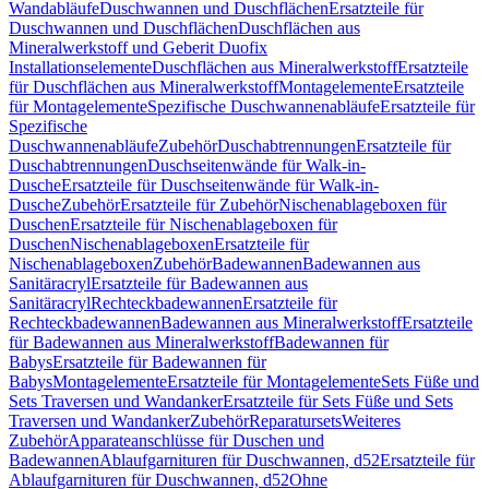
Wandabläufe
Duschwannen und Duschflächen
Ersatzteile für
Duschwannen und Duschflächen
Duschflächen aus
Mineralwerkstoff und Geberit Duofix
Installationselemente
Duschflächen aus Mineralwerkstoff
Ersatzteile
für Duschflächen aus Mineralwerkstoff
Montagelemente
Ersatzteile
für Montagelemente
Spezifische Duschwannenabläufe
Ersatzteile für
Spezifische
Duschwannenabläufe
Zubehör
Duschabtrennungen
Ersatzteile für
Duschabtrennungen
Duschseitenwände für Walk-in-
Dusche
Ersatzteile für Duschseitenwände für Walk-in-
Dusche
Zubehör
Ersatzteile für Zubehör
Nischenablageboxen für
Duschen
Ersatzteile für Nischenablageboxen für
Duschen
Nischenablageboxen
Ersatzteile für
Nischenablageboxen
Zubehör
Badewannen
Badewannen aus
Sanitäracryl
Ersatzteile für Badewannen aus
Sanitäracryl
Rechteckbadewannen
Ersatzteile für
Rechteckbadewannen
Badewannen aus Mineralwerkstoff
Ersatzteile
für Badewannen aus Mineralwerkstoff
Badewannen für
Babys
Ersatzteile für Badewannen für
Babys
Montagelemente
Ersatzteile für Montagelemente
Sets Füße und
Sets Traversen und Wandanker
Ersatzteile für Sets Füße und Sets
Traversen und Wandanker
Zubehör
Reparatursets
Weiteres
Zubehör
Apparateanschlüsse für Duschen und
Badewannen
Ablaufgarnituren für Duschwannen, d52
Ersatzteile für
Ablaufgarnituren für Duschwannen, d52
Ohne