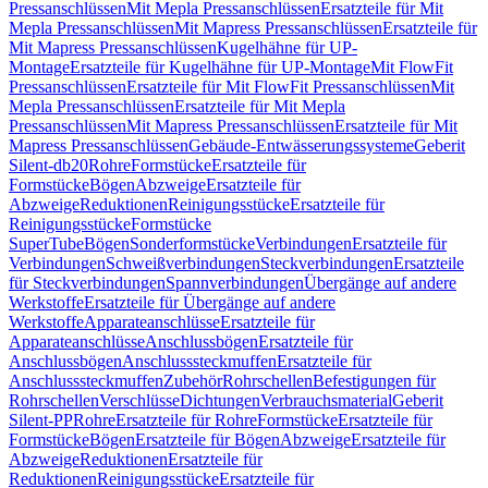
Pressanschlüssen
Mit Mepla Pressanschlüssen
Ersatzteile für Mit
Mepla Pressanschlüssen
Mit Mapress Pressanschlüssen
Ersatzteile für
Mit Mapress Pressanschlüssen
Kugelhähne für UP-
Montage
Ersatzteile für Kugelhähne für UP-Montage
Mit FlowFit
Pressanschlüssen
Ersatzteile für Mit FlowFit Pressanschlüssen
Mit
Mepla Pressanschlüssen
Ersatzteile für Mit Mepla
Pressanschlüssen
Mit Mapress Pressanschlüssen
Ersatzteile für Mit
Mapress Pressanschlüssen
Gebäude-Entwässerungssysteme
Geberit
Silent-db20
Rohre
Formstücke
Ersatzteile für
Formstücke
Bögen
Abzweige
Ersatzteile für
Abzweige
Reduktionen
Reinigungsstücke
Ersatzteile für
Reinigungsstücke
Formstücke
SuperTube
Bögen
Sonderformstücke
Verbindungen
Ersatzteile für
Verbindungen
Schweißverbindungen
Steckverbindungen
Ersatzteile
für Steckverbindungen
Spannverbindungen
Übergänge auf andere
Werkstoffe
Ersatzteile für Übergänge auf andere
Werkstoffe
Apparateanschlüsse
Ersatzteile für
Apparateanschlüsse
Anschlussbögen
Ersatzteile für
Anschlussbögen
Anschlusssteckmuffen
Ersatzteile für
Anschlusssteckmuffen
Zubehör
Rohrschellen
Befestigungen für
Rohrschellen
Verschlüsse
Dichtungen
Verbrauchsmaterial
Geberit
Silent-PP
Rohre
Ersatzteile für Rohre
Formstücke
Ersatzteile für
Formstücke
Bögen
Ersatzteile für Bögen
Abzweige
Ersatzteile für
Abzweige
Reduktionen
Ersatzteile für
Reduktionen
Reinigungsstücke
Ersatzteile für