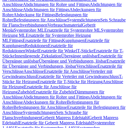
Anschlüsse
Abdichtungen für Rohre und Fittings
Abdichtungen für
Anschlüsse
Abdichtungen für Fittings
Abdeckungen für
Rohre
Abdeckung für Fittings
Befestigungen für
Rohre
Befestigungen für Anschlüsse
Systemdichtungen
Sets Schraube
für Flanschverbindungen
Verbrauchsmaterial
Geberit
Mepla
Systemrohre ML
Ersatzteile für Systemrohre ML
Systemrohre
Heizung ML
Ersatzteile für Systemrohre Heizung
ML
Fittings
Ersatzteile für Fittings
Kupplungen
Ersatzteile für
Kupplungen
Reduktionen
Ersatzteile für
Reduktionen
Winkel
Ersatzteile für Winkel
T-Stücke
Ersatzteile für T-
Stücke
Innenliegende Zirkulation
Übergänge unlösbar
Ersatzteile für
Übergänge unlösbar
Übergänge und Verbindungen, lösbar
Ersatzteile
für Übergänge und Verbindungen, lösbar
Verschlüsse
Ersatzteile für
Verschlüsse
Anschlüsse
Ersatzteile für Anschlüsse
Verteiler mit
Gewindeanschluss
Ersatzteile für Verteiler mit Gewindeanschluss
T-
Stücke für Heizung
Ersatzteile für T-Stücke für Heizung
Anschlüsse
für Heizung
Ersatzteile für Anschlüsse für
Heizung
Zubehör
Ersatzteile für Zubehör
Dämmungen für
Anschlüsse
Abdichtungen für Rohre und Fittings
Abdichtungen für
Anschlüsse
Abdeckungen für Rohre
Befestigungen für
Rohre
Befestigungen für Anschlüsse
Ersatzteile für Befestigungen für
Anschlüsse
Systemdichtungen
Sets Schraube für
Flanschverbindungen
Geberit Mapress Edelstahl
Geberit Mapress
Edelstahl
Ersatzteile für Geberit Mapress Edelstahl
Systemrohre
1.4401
Ersatzteile für Systemrohre 1.4401
Systemrohre