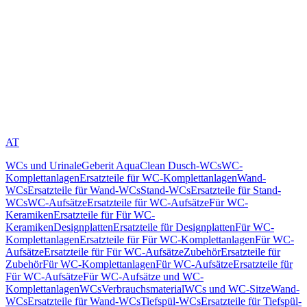
AT
WCs und Urinale
Geberit AquaClean Dusch-WCs
WC-
Komplettanlagen
Ersatzteile für WC-Komplettanlagen
Wand-
WCs
Ersatzteile für Wand-WCs
Stand-WCs
Ersatzteile für Stand-
WCs
WC-Aufsätze
Ersatzteile für WC-Aufsätze
Für WC-
Keramiken
Ersatzteile für Für WC-
Keramiken
Designplatten
Ersatzteile für Designplatten
Für WC-
Komplettanlagen
Ersatzteile für Für WC-Komplettanlagen
Für WC-
Aufsätze
Ersatzteile für Für WC-Aufsätze
Zubehör
Ersatzteile für
Zubehör
Für WC-Komplettanlagen
Für WC-Aufsätze
Ersatzteile für
Für WC-Aufsätze
Für WC-Aufsätze und WC-
Komplettanlagen
WCs
Verbrauchsmaterial
WCs und WC-Sitze
Wand-
WCs
Ersatzteile für Wand-WCs
Tiefspül-WCs
Ersatzteile für Tiefspül-