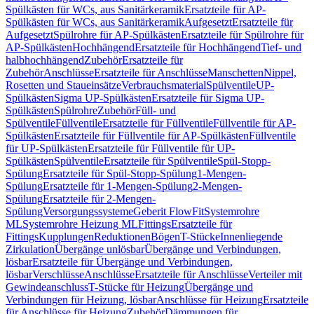
Spülkästen für WCs, aus Sanitärkeramik
Ersatzteile für AP-
Spülkästen für WCs, aus Sanitärkeramik
Aufgesetzt
Ersatzteile für
Aufgesetzt
Spülrohre für AP-Spülkästen
Ersatzteile für Spülrohre für
AP-Spülkästen
Hochhängend
Ersatzteile für Hochhängend
Tief- und
halbhochhängend
Zubehör
Ersatzteile für
Zubehör
Anschlüsse
Ersatzteile für Anschlüsse
Manschetten
Nippel,
Rosetten und Staueinsätze
Verbrauchsmaterial
Spülventile
UP-
Spülkästen
Sigma UP-Spülkästen
Ersatzteile für Sigma UP-
Spülkästen
Spülrohre
Zubehör
Füll- und
Spülventile
Füllventile
Ersatzteile für Füllventile
Füllventile für AP-
Spülkästen
Ersatzteile für Füllventile für AP-Spülkästen
Füllventile
für UP-Spülkästen
Ersatzteile für Füllventile für UP-
Spülkästen
Spülventile
Ersatzteile für Spülventile
Spül-Stopp-
Spülung
Ersatzteile für Spül-Stopp-Spülung
1-Mengen-
Spülung
Ersatzteile für 1-Mengen-Spülung
2-Mengen-
Spülung
Ersatzteile für 2-Mengen-
Spülung
Versorgungssysteme
Geberit FlowFit
Systemrohre
ML
Systemrohre Heizung ML
Fittings
Ersatzteile für
Fittings
Kupplungen
Reduktionen
Bögen
T-Stücke
Innenliegende
Zirkulation
Übergänge unlösbar
Übergänge und Verbindungen,
lösbar
Ersatzteile für Übergänge und Verbindungen,
lösbar
Verschlüsse
Anschlüsse
Ersatzteile für Anschlüsse
Verteiler mit
Gewindeanschluss
T-Stücke für Heizung
Übergänge und
Verbindungen für Heizung, lösbar
Anschlüsse für Heizung
Ersatzteile
für Anschlüsse für Heizung
Zubehör
Dämmungen für