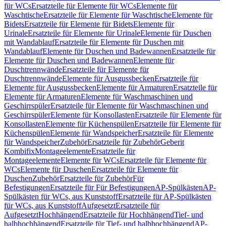
für WCs
Ersatzteile für Elemente für WCs
Elemente für
Waschtische
Ersatzteile für Elemente für Waschtische
Elemente für
Bidets
Ersatzteile für Elemente für Bidets
Elemente für
Urinale
Ersatzteile für Elemente für Urinale
Elemente für Duschen
mit Wandablauf
Ersatzteile für Elemente für Duschen mit
Wandablauf
Elemente für Duschen und Badewannen
Ersatzteile für
Elemente für Duschen und Badewannen
Elemente für
Duschtrennwände
Ersatzteile für Elemente für
Duschtrennwände
Elemente für Ausgussbecken
Ersatzteile für
Elemente für Ausgussbecken
Elemente für Armaturen
Ersatzteile für
Elemente für Armaturen
Elemente für Waschmaschinen und
Geschirrspüler
Ersatzteile für Elemente für Waschmaschinen und
Geschirrspüler
Elemente für Konsollasten
Ersatzteile für Elemente für
Konsollasten
Elemente für Küchenspülen
Ersatzteile für Elemente für
Küchenspülen
Elemente für Wandspeicher
Ersatzteile für Elemente
für Wandspeicher
Zubehör
Ersatzteile für Zubehör
Geberit
Kombifix
Montageelemente
Ersatzteile für
Montageelemente
Elemente für WCs
Ersatzteile für Elemente für
WCs
Elemente für Duschen
Ersatzteile für Elemente für
Duschen
Zubehör
Ersatzteile für Zubehör
Für
Befestigungen
Ersatzteile für Für Befestigungen
AP-Spülkästen
AP-
Spülkästen für WCs, aus Kunststoff
Ersatzteile für AP-Spülkästen
für WCs, aus Kunststoff
Aufgesetzt
Ersatzteile für
Aufgesetzt
Hochhängend
Ersatzteile für Hochhängend
Tief- und
halbhochhängend
Ersatzteile für Tief- und halbhochhängend
AP-