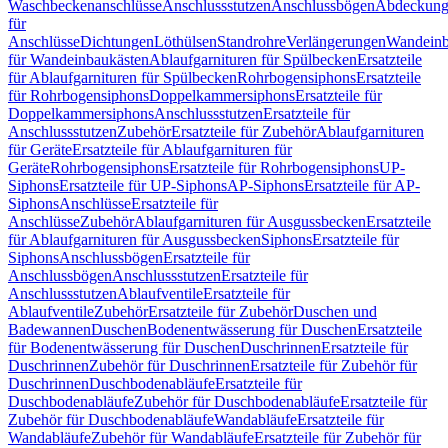
Waschbeckenanschlüsse
Anschlussstutzen
Anschlussbögen
Abdeckung
für
Anschlüsse
Dichtungen
Löthülsen
Standrohre
Verlängerungen
Wandeinb
für Wandeinbaukästen
Ablaufgarnituren für Spülbecken
Ersatzteile
für Ablaufgarnituren für Spülbecken
Rohrbogensiphons
Ersatzteile
für Rohrbogensiphons
Doppelkammersiphons
Ersatzteile für
Doppelkammersiphons
Anschlussstutzen
Ersatzteile für
Anschlussstutzen
Zubehör
Ersatzteile für Zubehör
Ablaufgarnituren
für Geräte
Ersatzteile für Ablaufgarnituren für
Geräte
Rohrbogensiphons
Ersatzteile für Rohrbogensiphons
UP-
Siphons
Ersatzteile für UP-Siphons
AP-Siphons
Ersatzteile für AP-
Siphons
Anschlüsse
Ersatzteile für
Anschlüsse
Zubehör
Ablaufgarnituren für Ausgussbecken
Ersatzteile
für Ablaufgarnituren für Ausgussbecken
Siphons
Ersatzteile für
Siphons
Anschlussbögen
Ersatzteile für
Anschlussbögen
Anschlussstutzen
Ersatzteile für
Anschlussstutzen
Ablaufventile
Ersatzteile für
Ablaufventile
Zubehör
Ersatzteile für Zubehör
Duschen und
Badewannen
Duschen
Bodenentwässerung für Duschen
Ersatzteile
für Bodenentwässerung für Duschen
Duschrinnen
Ersatzteile für
Duschrinnen
Zubehör für Duschrinnen
Ersatzteile für Zubehör für
Duschrinnen
Duschbodenabläufe
Ersatzteile für
Duschbodenabläufe
Zubehör für Duschbodenabläufe
Ersatzteile für
Zubehör für Duschbodenabläufe
Wandabläufe
Ersatzteile für
Wandabläufe
Zubehör für Wandabläufe
Ersatzteile für Zubehör für