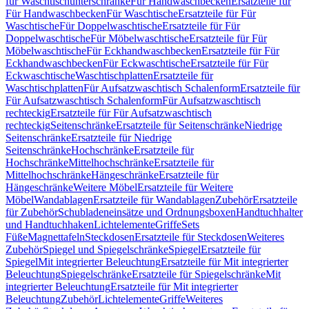
für Waschtischunterschränke
Für Handwaschbecken
Ersatzteile für
Für Handwaschbecken
Für Waschtische
Ersatzteile für Für
Waschtische
Für Doppelwaschtische
Ersatzteile für Für
Doppelwaschtische
Für Möbelwaschtische
Ersatzteile für Für
Möbelwaschtische
Für Eckhandwaschbecken
Ersatzteile für Für
Eckhandwaschbecken
Für Eckwaschtische
Ersatzteile für Für
Eckwaschtische
Waschtischplatten
Ersatzteile für
Waschtischplatten
Für Aufsatzwaschtisch Schalenform
Ersatzteile für
Für Aufsatzwaschtisch Schalenform
Für Aufsatzwaschtisch
rechteckig
Ersatzteile für Für Aufsatzwaschtisch
rechteckig
Seitenschränke
Ersatzteile für Seitenschränke
Niedrige
Seitenschränke
Ersatzteile für Niedrige
Seitenschränke
Hochschränke
Ersatzteile für
Hochschränke
Mittelhochschränke
Ersatzteile für
Mittelhochschränke
Hängeschränke
Ersatzteile für
Hängeschränke
Weitere Möbel
Ersatzteile für Weitere
Möbel
Wandablagen
Ersatzteile für Wandablagen
Zubehör
Ersatzteile
für Zubehör
Schubladeneinsätze und Ordnungsboxen
Handtuchhalter
und Handtuchhaken
Lichtelemente
Griffe
Sets
Füße
Magnettafeln
Steckdosen
Ersatzteile für Steckdosen
Weiteres
Zubehör
Spiegel und Spiegelschränke
Spiegel
Ersatzteile für
Spiegel
Mit integrierter Beleuchtung
Ersatzteile für Mit integrierter
Beleuchtung
Spiegelschränke
Ersatzteile für Spiegelschränke
Mit
integrierter Beleuchtung
Ersatzteile für Mit integrierter
Beleuchtung
Zubehör
Lichtelemente
Griffe
Weiteres