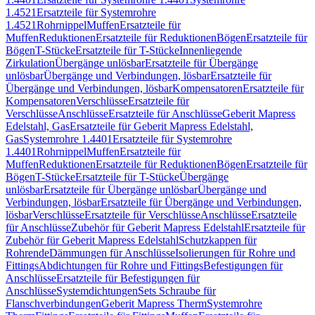
1.4521
Ersatzteile für Systemrohre
1.4521
Rohrnippel
Muffen
Ersatzteile für
Muffen
Reduktionen
Ersatzteile für Reduktionen
Bögen
Ersatzteile für
Bögen
T-Stücke
Ersatzteile für T-Stücke
Innenliegende
Zirkulation
Übergänge unlösbar
Ersatzteile für Übergänge
unlösbar
Übergänge und Verbindungen, lösbar
Ersatzteile für
Übergänge und Verbindungen, lösbar
Kompensatoren
Ersatzteile für
Kompensatoren
Verschlüsse
Ersatzteile für
Verschlüsse
Anschlüsse
Ersatzteile für Anschlüsse
Geberit Mapress
Edelstahl, Gas
Ersatzteile für Geberit Mapress Edelstahl,
Gas
Systemrohre 1.4401
Ersatzteile für Systemrohre
1.4401
Rohrnippel
Muffen
Ersatzteile für
Muffen
Reduktionen
Ersatzteile für Reduktionen
Bögen
Ersatzteile für
Bögen
T-Stücke
Ersatzteile für T-Stücke
Übergänge
unlösbar
Ersatzteile für Übergänge unlösbar
Übergänge und
Verbindungen, lösbar
Ersatzteile für Übergänge und Verbindungen,
lösbar
Verschlüsse
Ersatzteile für Verschlüsse
Anschlüsse
Ersatzteile
für Anschlüsse
Zubehör für Geberit Mapress Edelstahl
Ersatzteile für
Zubehör für Geberit Mapress Edelstahl
Schutzkappen für
Rohrende
Dämmungen für Anschlüsse
Isolierungen für Rohre und
Fittings
Abdichtungen für Rohre und Fittings
Befestigungen für
Anschlüsse
Ersatzteile für Befestigungen für
Anschlüsse
Systemdichtungen
Sets Schraube für
Flanschverbindungen
Geberit Mapress Therm
Systemrohre