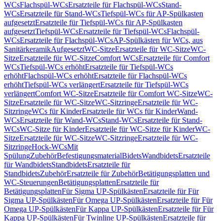
WCs
Flachspül-WCs
Ersatzteile für Flachspül-WCs
Stand-
WCs
Ersatzteile für Stand-WCs
Tiefspül-WCs für AP-Spülkasten
aufgesetzt
Ersatzteile für Tiefspül-WCs für AP-Spülkasten
aufgesetzt
Tiefspül-WCs
Ersatzteile für Tiefspül-WCs
Flachspül-
WCs
Ersatzteile für Flachspül-WCs
AP-Spülkästen für WCs, aus
Sanitärkeramik
Aufgesetzt
WC-Sitze
Ersatzteile für WC-Sitze
WC-
Sitze
Ersatzteile für WC-Sitze
Comfort WCs
Ersatzteile für Comfort
WCs
Tiefspül-WCs erhöht
Ersatzteile für Tiefspül-WCs
erhöht
Flachspül-WCs erhöht
Ersatzteile für Flachspül-WCs
erhöht
Tiefspül-WCs verlängert
Ersatzteile für Tiefspül-WCs
verlängert
Comfort WC-Sitze
Ersatzteile für Comfort WC-Sitze
WC-
Sitze
Ersatzteile für WC-Sitze
WC-Sitzringe
Ersatzteile für WC-
Sitzringe
WCs für Kinder
Ersatzteile für WCs für Kinder
Wand-
WCs
Ersatzteile für Wand-WCs
Stand-WCs
Ersatzteile für Stand-
WCs
WC-Sitze für Kinder
Ersatzteile für WC-Sitze für Kinder
WC-
Sitze
Ersatzteile für WC-Sitze
WC-Sitzringe
Ersatzteile für WC-
Sitzringe
Hock-WCs
Mit
Spülung
Zubehör
Befestigungsmaterial
Bidets
Wandbidets
Ersatzteile
für Wandbidets
Standbidets
Ersatzteile für
Standbidets
Zubehör
Ersatzteile für Zubehör
Betätigungsplatten und
WC-Steuerungen
Betätigungsplatten
Ersatzteile für
Betätigungsplatten
Für Sigma UP-Spülkästen
Ersatzteile für Für
Sigma UP-Spülkästen
Für Omega UP-Spülkästen
Ersatzteile für Für
Omega UP-Spülkästen
Für Kappa UP-Spülkästen
Ersatzteile für Für
Kappa UP-Spülkästen
Für Twinline UP-Spülkästen
Ersatzteile für