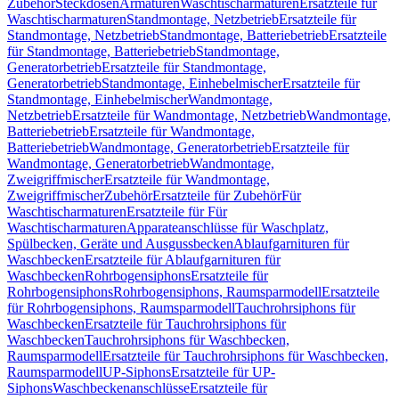
Zubehör
Steckdosen
Armaturen
Waschtischarmaturen
Ersatzteile für
Waschtischarmaturen
Standmontage, Netzbetrieb
Ersatzteile für
Standmontage, Netzbetrieb
Standmontage, Batteriebetrieb
Ersatzteile
für Standmontage, Batteriebetrieb
Standmontage,
Generatorbetrieb
Ersatzteile für Standmontage,
Generatorbetrieb
Standmontage, Einhebelmischer
Ersatzteile für
Standmontage, Einhebelmischer
Wandmontage,
Netzbetrieb
Ersatzteile für Wandmontage, Netzbetrieb
Wandmontage,
Batteriebetrieb
Ersatzteile für Wandmontage,
Batteriebetrieb
Wandmontage, Generatorbetrieb
Ersatzteile für
Wandmontage, Generatorbetrieb
Wandmontage,
Zweigriffmischer
Ersatzteile für Wandmontage,
Zweigriffmischer
Zubehör
Ersatzteile für Zubehör
Für
Waschtischarmaturen
Ersatzteile für Für
Waschtischarmaturen
Apparateanschlüsse für Waschplatz,
Spülbecken, Geräte und Ausgussbecken
Ablaufgarnituren für
Waschbecken
Ersatzteile für Ablaufgarnituren für
Waschbecken
Rohrbogensiphons
Ersatzteile für
Rohrbogensiphons
Rohrbogensiphons, Raumsparmodell
Ersatzteile
für Rohrbogensiphons, Raumsparmodell
Tauchrohrsiphons für
Waschbecken
Ersatzteile für Tauchrohrsiphons für
Waschbecken
Tauchrohrsiphons für Waschbecken,
Raumsparmodell
Ersatzteile für Tauchrohrsiphons für Waschbecken,
Raumsparmodell
UP-Siphons
Ersatzteile für UP-
Siphons
Waschbeckenanschlüsse
Ersatzteile für