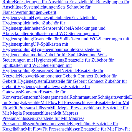
Rohre
Befestigungen für Anschlüsse
Ersatzteile für Befestigungen für
Anschlüsse
Systemdichtungen
Sets Schraube für
Flanschverbindungen
Geberit
Hygienesystem
Hygienespüleinheiten
Ersatzteile für
Hygienespüleinheiten
Zubehör für
Hygienespüleinheiten
Sensoren
Kabel
Abdeckungen und
Abdeckplatten
Spülkästen und WC-Steuerungen mit
Hygienespülung
Ersatzteile für Spülkästen und WC-Steuerungen mit
Hygienespülung
UP-Spülkästen mit
Hygienespülung
Hygieneeinbaumodule
Ersatzteile für
Hygieneeinbaumodule
Zubehör für Spülkästen und WC-
Steuerungen mit Hygienespülung
Ersatzteile für Zubehör für
Spülkästen und WC-Steuerungen mit
Hygienespülung
Sensoren
Kabel
Netzteile
Ersatzteile für
Netzteile
Netzwerkkomponenten
Geberit Connect Zubehör für
Geberit Hygienesystem
Ersatzteile für Geberit Connect Zubehör für
Geberit Hygienesystem
Gateways
Ersatzteile für
Gateways
Konverter
Ersatzteile für
Konverter
Sensoren
Montagematerial
Rohrarmaturen
Schrägsitzventile
E
für Schrägsitzventile
Mit FlowFit Pressanschlüssen
Ersatzteile für Mit
FlowFit Pressanschlüssen
Mit Mepla Pressanschlüssen
Ersatzteile für
Mit Mepla Pressanschlüssen
Mit Mapress
Pressanschlüssen
Ersatzteile für Mit Mapress
Pressanschlüssen
Probenahmeventile
Kugelhähne
Ersatzteile für
Kugelhähne
Mit FlowFit Pressanschlüssen
Ersatzteile für Mit FlowFit