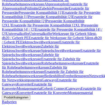
Rohrbearbeitungswerkzeuge
Abpressstopfen
Ersatzteile für
Abpressstopfen
Prüfmittel
Zubehör
Pressgeräte
Ersatzteile für
Pressgeräte
Pressgeräte Kompatibilität [1]
Ersatzteile für Pressgeräte
Kompatibilität [1]
Pressgeräte Kompatibilität [2]
Ersatzteile für
Pressgeräte Kompatibilität [2]
Pressgeräte Kompatibilität
[2XL]
Ersatzteile für Pressgeräte Kompatibilität [2XL]
Pressgeräte
Kompatibilität [4] / [2]
Ersatzteile für Pressgeräte Kompatibilität [4] /
[2]
Universalkoffer
Universalkoffer
Werkzeuge für Geberit Silent-
db20 / Geberit PE
Ersatzteile für Werkzeuge für Geberit Silent-db20
/ Geberit PE
Elektroschweißwerkzeuge
Ersatzteile für
Elektroschweißwerkzeuge
Zubehör für
Elektroschweißwerkzeuge
Spiegelschweißwerkzeuge
Ersatzteile für
Spiegelschweißwerkzeuge
Zubehör für
Spiegelschweißwerkzeuge
Ersatzteile für Zubehör für
Spiegelschweißwerkzeuge
Rohrbearbeitungswerkzeuge
Ersatzteile
für Rohrbearbeitungswerkzeuge
Zubehör für
Rohrbearbeitungswerkzeuge
Ersatzteile für Zubehör für
Rohrbearbeitungswerkzeuge
Bedienhilfen
Fernbedienungen
Netzwerk
für Netzwerkkomponenten
Gateways
Ersatzteile für
Gateways
Konverter
Ersatzteile für
Konverter
Montagematerial
Geberit Connect
Gateways
Ersatzteile für
Gateways
Konverter
Ersatzteile für Konverter
Montagematerial
Produktkategorien
Badserien