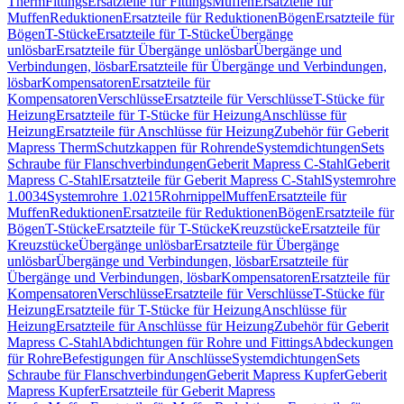
Therm
Fittings
Ersatzteile für Fittings
Muffen
Ersatzteile für
Muffen
Reduktionen
Ersatzteile für Reduktionen
Bögen
Ersatzteile für
Bögen
T-Stücke
Ersatzteile für T-Stücke
Übergänge
unlösbar
Ersatzteile für Übergänge unlösbar
Übergänge und
Verbindungen, lösbar
Ersatzteile für Übergänge und Verbindungen,
lösbar
Kompensatoren
Ersatzteile für
Kompensatoren
Verschlüsse
Ersatzteile für Verschlüsse
T-Stücke für
Heizung
Ersatzteile für T-Stücke für Heizung
Anschlüsse für
Heizung
Ersatzteile für Anschlüsse für Heizung
Zubehör für Geberit
Mapress Therm
Schutzkappen für Rohrende
Systemdichtungen
Sets
Schraube für Flanschverbindungen
Geberit Mapress C-Stahl
Geberit
Mapress C-Stahl
Ersatzteile für Geberit Mapress C-Stahl
Systemrohre
1.0034
Systemrohre 1.0215
Rohrnippel
Muffen
Ersatzteile für
Muffen
Reduktionen
Ersatzteile für Reduktionen
Bögen
Ersatzteile für
Bögen
T-Stücke
Ersatzteile für T-Stücke
Kreuzstücke
Ersatzteile für
Kreuzstücke
Übergänge unlösbar
Ersatzteile für Übergänge
unlösbar
Übergänge und Verbindungen, lösbar
Ersatzteile für
Übergänge und Verbindungen, lösbar
Kompensatoren
Ersatzteile für
Kompensatoren
Verschlüsse
Ersatzteile für Verschlüsse
T-Stücke für
Heizung
Ersatzteile für T-Stücke für Heizung
Anschlüsse für
Heizung
Ersatzteile für Anschlüsse für Heizung
Zubehör für Geberit
Mapress C-Stahl
Abdichtungen für Rohre und Fittings
Abdeckungen
für Rohre
Befestigungen für Anschlüsse
Systemdichtungen
Sets
Schraube für Flanschverbindungen
Geberit Mapress Kupfer
Geberit
Mapress Kupfer
Ersatzteile für Geberit Mapress