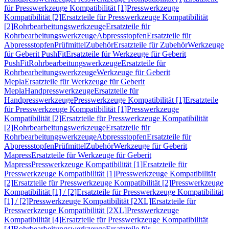
für Presswerkzeuge Kompatibilität [1]
Presswerkzeuge
Kompatibilität [2]
Ersatzteile für Presswerkzeuge Kompatibilität
[2]
Rohrbearbeitungswerkzeuge
Ersatzteile für
Rohrbearbeitungswerkzeuge
Abpressstopfen
Ersatzteile für
Abpressstopfen
Prüfmittel
Zubehör
Ersatzteile für Zubehör
Werkzeuge
für Geberit PushFit
Ersatzteile für Werkzeuge für Geberit
PushFit
Rohrbearbeitungswerkzeuge
Ersatzteile für
Rohrbearbeitungswerkzeuge
Werkzeuge für Geberit
Mepla
Ersatzteile für Werkzeuge für Geberit
Mepla
Handpresswerkzeuge
Ersatzteile für
Handpresswerkzeuge
Presswerkzeuge Kompatibilität [1]
Ersatzteile
für Presswerkzeuge Kompatibilität [1]
Presswerkzeuge
Kompatibilität [2]
Ersatzteile für Presswerkzeuge Kompatibilität
[2]
Rohrbearbeitungswerkzeuge
Ersatzteile für
Rohrbearbeitungswerkzeuge
Abpressstopfen
Ersatzteile für
Abpressstopfen
Prüfmittel
Zubehör
Werkzeuge für Geberit
Mapress
Ersatzteile für Werkzeuge für Geberit
Mapress
Presswerkzeuge Kompatibilität [1]
Ersatzteile für
Presswerkzeuge Kompatibilität [1]
Presswerkzeuge Kompatibilität
[2]
Ersatzteile für Presswerkzeuge Kompatibilität [2]
Presswerkzeuge
Kompatibilität [1] / [2]
Ersatzteile für Presswerkzeuge Kompatibilität
[1] / [2]
Presswerkzeuge Kompatibilität [2XL]
Ersatzteile für
Presswerkzeuge Kompatibilität [2XL]
Presswerkzeuge
Kompatibilität [4]
Ersatzteile für Presswerkzeuge Kompatibilität
[4]
Rohrbearbeitungswerkzeuge
Ersatzteile für