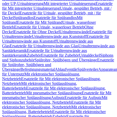
oder UP-Urinalsteuerung
Mit integrierter Urinalsteuerung
Ersatzteile
für Mit integrierter Urinalsteuerung
Urinale, gespülter Betrieb, mit /
für Deckel
Ersatzteile für Urinale, gespülter Betrieb, mit / für
Deckel
Spülrandlos
Ersatzteile für Spülrandlos
Mit
Spülrand
Ersatzteile für Mit Spülrand
Urinale, wasserloser
Betrieb
Ersatzteile für Urinale, wasserloser Betrieb
Ohne
Deckel
Ersatzteile für Ohne Deckel
Urinaltrennwände
Ersatzteile für
Urinaltrennwände
Urinaltrennwände aus Kunststoff
Ersatzteile für
Urinaltrennwände aus Kunststoff
Urinaltrennwände aus
Glas
Ersatzteile für Urinaltrennwände aus Glas
Urinaltrennwände aus
Sanitärkeramik
Ersatzteile für Urinaltrennwände aus
Sanitärkeramik
Zubehör
Ersatzteile für Zubehör
Urinaldeckel
Siphons
und Siphonzubehör
Spülrohre, Spülbögen und Übergänge
Ersatzteile
für Spülrohre, Spülbögen und
Übergänge
Befestigungsmaterial
Ablaufventile
Spülverteiler
Apparatean
für Unterputz
Mit elektronischer Spülauslösung,
Netzbetrieb
Ersatzteile für Mit elektronischer Spülauslösung,
Netzbetrieb
Mit elektronischer Spülauslösung,
Batteriebetrieb
Ersatzteile für Mit elektronischer Spülauslösung,
Batteriebetrieb
Mit pneumatischer Spülauslösung
Ersatzteile für Mit
pneumatischer Spülauslösung
Aufputz
Ersatzteile für Aufputz
Mit
elektronischer Spülauslösung, Netzbetrieb
Ersatzteile für Mit
elektronischer Spülauslösung, Netzbetrieb
Mit elektronischer
Spülauslösung, Batteriebetrieb
Ersatzteile für Mit elektronischer
Spülauslösung, Batteriebetrieb
Zubehör
Ersatzteile für