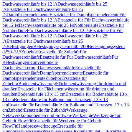
Dachwassereinläufe bis 12 l/s
Dachwassereinläufe bis 25
l/s
Ersatzteile für Dachwassereinläufe bis 25
l/s
Dampfsperrenelemente
Ersatzteile für Dampfsperrenelemente
Für
Dachwassereinläufe bis 12 l/s
Ersatzteile für Für Dachwassereinläufe
bis 12 l/s
Dachwassereinläufe bis 25 l/s
Notüberläufe
Ersatzteile für
Notüberläufe
Für Dachwassereinläufe bis 12 l/s
Ersatzteile für Für
Dachwassereinläufe bis 12 l/s
Dachwassereinläufe bis 25
l/s
Ersatzteile für Dachwassereinläufe bis 25
l/s
Befestigungen
Befestigungssystem d40–200
Befestigungssystem
d250–315
Zubehör
Ersatzteile für Zubehör
Für
Dachwassereinläufe
Ersatzteile für Für Dachwassereinläufe
Für
Befestigungen
Konventionelle
Dachentwässerung
Dachwassereinläufe
Ersatzteile für
Dachwassereinläufe
Dampfsperrenelemente
Ersatzteile für
Dampfsperrenelemente
Zubehör
Ersatzteile für
Zubehör
Bodenentwässerung
Flächenentwässerung für drinnen und
draußen
Ersatzteile für Flächenentwässerung für drinnen und
draußen
Bodenabläufe 13 x 13 cm
Ersatzteile für Bodenabläufe 13 x
13 cm
Bodeneinläufe für Balkone und Terrassen, 13 x 13
cm
Ersatzteile für Bodeneinläufe für Balkone und Terrassen, 13 x 13
cm
Zubehör
Ersatzteile für Zubehör
Werkzeuge,
Netzwerkkomponenten und Software
Werkzeuge
Werkzeuge für
Geberit FlowFit
Ersatzteile für Werkzeuge für Geberit
FlowFit
Handpresswerkzeuge
Ersatzteile für
Handpresswerkzeuge
Presswerkzeuge Kompatibilität [1]
Ersatzteile