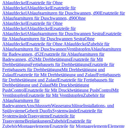
Ablaufdeckel
Ersatzteile für Ohne
Ablaufdeckel
Ablaufdeckel
Ersatzteile für
Ablaufdeckel
Ablaufgarnituren für Duschwannen, d90
Ersatzteile für
Ablaufgarnituren für Duschwannen, d90
Ohne
Ablaufdeckel
Ersatzteile für Ohne
Ablaufdeckel
Ablaufdeckel
Ersatzteile für
Ablaufdeckel
Ablaufgarnituren für Duschwannen Sestra
Ersatzteile
für Ablaufgarnituren für Duschwannen Sestra
Ohne
Ablaufdeckel
Ersatzteile für Ohne Ablaufdeckel
Zubehör für
Ablaufgarnituren für Duschwannen
Ventilstopfen
Ablaufgarnituren
für Badewannen, d52
Ersatzteile für Ablaufgarnituren für
Badewannen, d52
Mit Drehbetätigung
Ersatzteile für Mit
Drehbetätigung
Fertigbausets für Drehbetätigung
Ersatzteile für
Fertigbausets für Drehbetätigung
Mit Drehbetätigung und
Zulauf
Ersatzteile für Mit Drehbetätigung und Zulauf
Fertigbausets
für Drehbetätigung und Zulauf
Ersatzteile für Fertigbausets für
Drehbetätigung und Zulauf
Mit Druckbetätigung
PushControl
Ersatzteile für Mit Druckbetätigung PushControl
Mit
Ventilstopfen
Ersatzteile für Mit Ventilstopfen
Zubehör für
Ablaufgarnituren für
Badewannen
Anschlusssets
Wasseranschlüsse
Installations- und
Spülsysteme
Geberit Duofix
Systemwände
Ersatzteile für
Systemwände
Tragsysteme
Ersatzteile für
Tragsysteme
Beplankungen
Zubehör
Ersatzteile für
Zubehör
Montageelemente
Ersatzteile für Montageelemente
Elemente