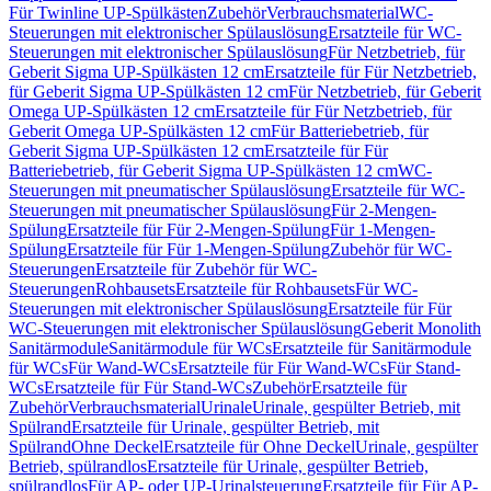
Für Twinline UP-Spülkästen
Zubehör
Verbrauchsmaterial
WC-
Steuerungen mit elektronischer Spülauslösung
Ersatzteile für WC-
Steuerungen mit elektronischer Spülauslösung
Für Netzbetrieb, für
Geberit Sigma UP-Spülkästen 12 cm
Ersatzteile für Für Netzbetrieb,
für Geberit Sigma UP-Spülkästen 12 cm
Für Netzbetrieb, für Geberit
Omega UP-Spülkästen 12 cm
Ersatzteile für Für Netzbetrieb, für
Geberit Omega UP-Spülkästen 12 cm
Für Batteriebetrieb, für
Geberit Sigma UP-Spülkästen 12 cm
Ersatzteile für Für
Batteriebetrieb, für Geberit Sigma UP-Spülkästen 12 cm
WC-
Steuerungen mit pneumatischer Spülauslösung
Ersatzteile für WC-
Steuerungen mit pneumatischer Spülauslösung
Für 2-Mengen-
Spülung
Ersatzteile für Für 2-Mengen-Spülung
Für 1-Mengen-
Spülung
Ersatzteile für Für 1-Mengen-Spülung
Zubehör für WC-
Steuerungen
Ersatzteile für Zubehör für WC-
Steuerungen
Rohbausets
Ersatzteile für Rohbausets
Für WC-
Steuerungen mit elektronischer Spülauslösung
Ersatzteile für Für
WC-Steuerungen mit elektronischer Spülauslösung
Geberit Monolith
Sanitärmodule
Sanitärmodule für WCs
Ersatzteile für Sanitärmodule
für WCs
Für Wand-WCs
Ersatzteile für Für Wand-WCs
Für Stand-
WCs
Ersatzteile für Für Stand-WCs
Zubehör
Ersatzteile für
Zubehör
Verbrauchsmaterial
Urinale
Urinale, gespülter Betrieb, mit
Spülrand
Ersatzteile für Urinale, gespülter Betrieb, mit
Spülrand
Ohne Deckel
Ersatzteile für Ohne Deckel
Urinale, gespülter
Betrieb, spülrandlos
Ersatzteile für Urinale, gespülter Betrieb,
spülrandlos
Für AP- oder UP-Urinalsteuerung
Ersatzteile für Für AP-