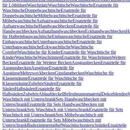
für Löthülsen
Waschplatz
Waschtische
Waschtische
Ersatzteile für
Waschtische
Doppelwaschtische
Ersatzteile für
Doppelwaschtische
Möbelwaschtische
Ersatzteile für
Möbelwaschtische
Aufsatzwaschtische
Ersatzteile für
Aufsatzwaschtische
Handwaschbecken
Ersatzteile für
Handwaschbecken
Aufsatzhandwaschbecken
Eckhandwaschbecken
H
für Halbeinbauwaschtische
Einbauwaschtische
Ersatzteile für
Einbauwaschtische
Unterbauwaschtische
Ersatzteile für
Unterbauwaschtische
Eckwaschtische
Waschtische
Comfort
Waschtische für Kinder
Ersatzteile für Waschtische für
Kinder
Waschtische
Waschrinnen
Ersatzteile für Waschrinnen
Weitere
Becken
Ersatzteile für Weitere Becken
Ausgussbecken
Ersatzteile für
Ausgussbecken
Ausgüsse
Ersatzteile für
Ausgüsse
Mehrzweckbecken
Gipsfangbecken
Waschtische für
Klassenräume
Ersatzteile für Waschtische für
Klassenräume
Zubehör
Säulen
Ersatzteile für
Säulen
Halbsäulen
Ersatzteile für
Halbsäulen
Zubehör
Ablaufdeckel
Befestigungsmaterial
Dekorblenden
W
Waschtisch mit Unterschrank
Sets Handwaschbecken mit
Unterschrank
Ersatzteile für Sets Handwaschbecken mit
Unterschrank
Sets Waschtisch mit Unterschrank
Ersatzteile für Sets
Waschtisch mit Unterschrank
Sets Möbelwaschtisch mit
Unterschrank
Ersatzteile für Sets Möbelwaschtisch mit
Unterschrank
Badezimmermöbel
Waschtischunterschränke
Ersatzteile