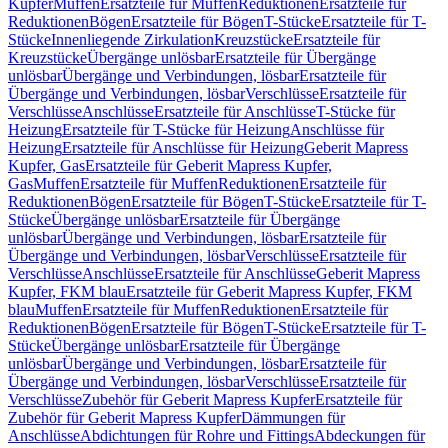
Kupfer
Muffen
Ersatzteile für Muffen
Reduktionen
Ersatzteile für
Reduktionen
Bögen
Ersatzteile für Bögen
T-Stücke
Ersatzteile für T-
Stücke
Innenliegende Zirkulation
Kreuzstücke
Ersatzteile für
Kreuzstücke
Übergänge unlösbar
Ersatzteile für Übergänge
unlösbar
Übergänge und Verbindungen, lösbar
Ersatzteile für
Übergänge und Verbindungen, lösbar
Verschlüsse
Ersatzteile für
Verschlüsse
Anschlüsse
Ersatzteile für Anschlüsse
T-Stücke für
Heizung
Ersatzteile für T-Stücke für Heizung
Anschlüsse für
Heizung
Ersatzteile für Anschlüsse für Heizung
Geberit Mapress
Kupfer, Gas
Ersatzteile für Geberit Mapress Kupfer,
Gas
Muffen
Ersatzteile für Muffen
Reduktionen
Ersatzteile für
Reduktionen
Bögen
Ersatzteile für Bögen
T-Stücke
Ersatzteile für T-
Stücke
Übergänge unlösbar
Ersatzteile für Übergänge
unlösbar
Übergänge und Verbindungen, lösbar
Ersatzteile für
Übergänge und Verbindungen, lösbar
Verschlüsse
Ersatzteile für
Verschlüsse
Anschlüsse
Ersatzteile für Anschlüsse
Geberit Mapress
Kupfer, FKM blau
Ersatzteile für Geberit Mapress Kupfer, FKM
blau
Muffen
Ersatzteile für Muffen
Reduktionen
Ersatzteile für
Reduktionen
Bögen
Ersatzteile für Bögen
T-Stücke
Ersatzteile für T-
Stücke
Übergänge unlösbar
Ersatzteile für Übergänge
unlösbar
Übergänge und Verbindungen, lösbar
Ersatzteile für
Übergänge und Verbindungen, lösbar
Verschlüsse
Ersatzteile für
Verschlüsse
Zubehör für Geberit Mapress Kupfer
Ersatzteile für
Zubehör für Geberit Mapress Kupfer
Dämmungen für
Anschlüsse
Abdichtungen für Rohre und Fittings
Abdeckungen für