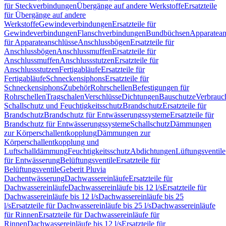
für Steckverbindungen
Übergänge auf andere Werkstoffe
Ersatzteile
für Übergänge auf andere
Werkstoffe
Gewindeverbindungen
Ersatzteile für
Gewindeverbindungen
Flanschverbindungen
Bundbüchsen
Apparatean
für Apparateanschlüsse
Anschlussbögen
Ersatzteile für
Anschlussbögen
Anschlussmuffen
Ersatzteile für
Anschlussmuffen
Anschlussstutzen
Ersatzteile für
Anschlussstutzen
Fertigabläufe
Ersatzteile für
Fertigabläufe
Schneckensiphons
Ersatzteile für
Schneckensiphons
Zubehör
Rohrschellen
Befestigungen für
Rohrschellen
Tragschalen
Verschlüsse
Dichtungen
Bauschutze
Verbrauc
Schallschutz und Feuchtigkeitsschutz
Brandschutz
Ersatzteile für
Brandschutz
Brandschutz für Entwässerungssysteme
Ersatzteile für
Brandschutz für Entwässerungssysteme
Schallschutz
Dämmungen
zur Körperschallentkopplung
Dämmungen zur
Körperschallentkopplung und
Luftschalldämmung
Feuchtigkeitsschutz
Abdichtungen
Lüftungsventile
für Entwässerung
Belüftungsventile
Ersatzteile für
Belüftungsventile
Geberit Pluvia
Dachentwässerung
Dachwassereinläufe
Ersatzteile für
Dachwassereinläufe
Dachwassereinläufe bis 12 l/s
Ersatzteile für
Dachwassereinläufe bis 12 l/s
Dachwassereinläufe bis 25
l/s
Ersatzteile für Dachwassereinläufe bis 25 l/s
Dachwassereinläufe
für Rinnen
Ersatzteile für Dachwassereinläufe für
Rinnen
Dachwassereinläufe bis 12 l/s
Ersatzteile für