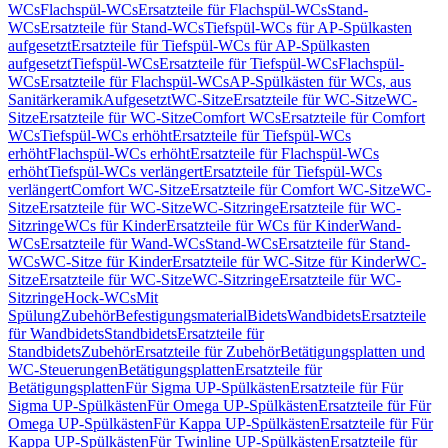
WCs
Flachspül-WCs
Ersatzteile für Flachspül-WCs
Stand-
WCs
Ersatzteile für Stand-WCs
Tiefspül-WCs für AP-Spülkasten
aufgesetzt
Ersatzteile für Tiefspül-WCs für AP-Spülkasten
aufgesetzt
Tiefspül-WCs
Ersatzteile für Tiefspül-WCs
Flachspül-
WCs
Ersatzteile für Flachspül-WCs
AP-Spülkästen für WCs, aus
Sanitärkeramik
Aufgesetzt
WC-Sitze
Ersatzteile für WC-Sitze
WC-
Sitze
Ersatzteile für WC-Sitze
Comfort WCs
Ersatzteile für Comfort
WCs
Tiefspül-WCs erhöht
Ersatzteile für Tiefspül-WCs
erhöht
Flachspül-WCs erhöht
Ersatzteile für Flachspül-WCs
erhöht
Tiefspül-WCs verlängert
Ersatzteile für Tiefspül-WCs
verlängert
Comfort WC-Sitze
Ersatzteile für Comfort WC-Sitze
WC-
Sitze
Ersatzteile für WC-Sitze
WC-Sitzringe
Ersatzteile für WC-
Sitzringe
WCs für Kinder
Ersatzteile für WCs für Kinder
Wand-
WCs
Ersatzteile für Wand-WCs
Stand-WCs
Ersatzteile für Stand-
WCs
WC-Sitze für Kinder
Ersatzteile für WC-Sitze für Kinder
WC-
Sitze
Ersatzteile für WC-Sitze
WC-Sitzringe
Ersatzteile für WC-
Sitzringe
Hock-WCs
Mit
Spülung
Zubehör
Befestigungsmaterial
Bidets
Wandbidets
Ersatzteile
für Wandbidets
Standbidets
Ersatzteile für
Standbidets
Zubehör
Ersatzteile für Zubehör
Betätigungsplatten und
WC-Steuerungen
Betätigungsplatten
Ersatzteile für
Betätigungsplatten
Für Sigma UP-Spülkästen
Ersatzteile für Für
Sigma UP-Spülkästen
Für Omega UP-Spülkästen
Ersatzteile für Für
Omega UP-Spülkästen
Für Kappa UP-Spülkästen
Ersatzteile für Für
Kappa UP-Spülkästen
Für Twinline UP-Spülkästen
Ersatzteile für