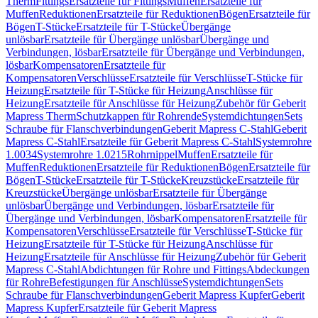
Therm
Fittings
Ersatzteile für Fittings
Muffen
Ersatzteile für
Muffen
Reduktionen
Ersatzteile für Reduktionen
Bögen
Ersatzteile für
Bögen
T-Stücke
Ersatzteile für T-Stücke
Übergänge
unlösbar
Ersatzteile für Übergänge unlösbar
Übergänge und
Verbindungen, lösbar
Ersatzteile für Übergänge und Verbindungen,
lösbar
Kompensatoren
Ersatzteile für
Kompensatoren
Verschlüsse
Ersatzteile für Verschlüsse
T-Stücke für
Heizung
Ersatzteile für T-Stücke für Heizung
Anschlüsse für
Heizung
Ersatzteile für Anschlüsse für Heizung
Zubehör für Geberit
Mapress Therm
Schutzkappen für Rohrende
Systemdichtungen
Sets
Schraube für Flanschverbindungen
Geberit Mapress C-Stahl
Geberit
Mapress C-Stahl
Ersatzteile für Geberit Mapress C-Stahl
Systemrohre
1.0034
Systemrohre 1.0215
Rohrnippel
Muffen
Ersatzteile für
Muffen
Reduktionen
Ersatzteile für Reduktionen
Bögen
Ersatzteile für
Bögen
T-Stücke
Ersatzteile für T-Stücke
Kreuzstücke
Ersatzteile für
Kreuzstücke
Übergänge unlösbar
Ersatzteile für Übergänge
unlösbar
Übergänge und Verbindungen, lösbar
Ersatzteile für
Übergänge und Verbindungen, lösbar
Kompensatoren
Ersatzteile für
Kompensatoren
Verschlüsse
Ersatzteile für Verschlüsse
T-Stücke für
Heizung
Ersatzteile für T-Stücke für Heizung
Anschlüsse für
Heizung
Ersatzteile für Anschlüsse für Heizung
Zubehör für Geberit
Mapress C-Stahl
Abdichtungen für Rohre und Fittings
Abdeckungen
für Rohre
Befestigungen für Anschlüsse
Systemdichtungen
Sets
Schraube für Flanschverbindungen
Geberit Mapress Kupfer
Geberit
Mapress Kupfer
Ersatzteile für Geberit Mapress