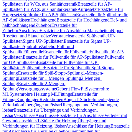
Spülkästen für WCs, aus Sanitärkeramik
Ersatzteile für AP-
Spülkästen für WCs, aus Sanitärkeramik
Aufgesetzt
Ersatzteile für
Aufgesetzt
Spülrohre für AP-Spülkästen
Ersatzteile für Spülrohre für
AP-Spülkästen
Hochhängend
Ersatzteile für Hochhängend
Tief- und
halbhochhängend
Zubehör
Ersatzteile für
Zubehör
Anschlüsse
Ersatzteile für Anschlüsse
Manschetten
Nippel,
Rosetten und Staueinsätze
Verbrauchsmaterial
Spülventile
UP-
Spülkästen
Sigma UP-Spülkästen
Ersatzteile für Sigma UP-
Spülkästen
Spülrohre
Zubehör
Füll- und
Spülventile
Füllventile
Ersatzteile für Füllventile
Füllventile für AP-
Spülkästen
Ersatzteile für Füllventile für AP-Spülkästen
Füllventile
für UP-Spülkästen
Ersatzteile für Füllventile für UP-
Spülkästen
Spülventile
Ersatzteile für Spülventile
Spül-Stopp-
Spülung
Ersatzteile für Spül-Stopp-Spülung
1-Mengen-
Spülung
Ersatzteile für 1-Mengen-Spülung
2-Mengen-
Spülung
Ersatzteile für 2-Mengen-
Spülung
Versorgungssysteme
Geberit FlowFit
Systemrohre
ML
Systemrohre Heizung ML
Fittings
Ersatzteile für
Fittings
Kupplungen
Reduktionen
Bögen
T-Stücke
Innenliegende
Zirkulation
Übergänge unlösbar
Übergänge und Verbindungen,
lösbar
Ersatzteile für Übergänge und Verbindungen,
lösbar
Verschlüsse
Anschlüsse
Ersatzteile für Anschlüsse
Verteiler mit
Gewindeanschluss
T-Stücke für Heizung
Übergänge und
Verbindungen für Heizung, lösbar
Anschlüsse für Heizung
Ersatzteile
für Anschlüsse für Heizung
Zubehör
Dämmungen für