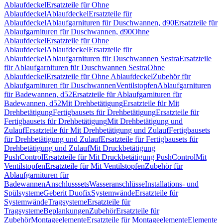
Ablaufdeckel
Ersatzteile für Ohne
Ablaufdeckel
Ablaufdeckel
Ersatzteile für
Ablaufdeckel
Ablaufgarnituren für Duschwannen, d90
Ersatzteile für
Ablaufgarnituren für Duschwannen, d90
Ohne
Ablaufdeckel
Ersatzteile für Ohne
Ablaufdeckel
Ablaufdeckel
Ersatzteile für
Ablaufdeckel
Ablaufgarnituren für Duschwannen Sestra
Ersatzteile
für Ablaufgarnituren für Duschwannen Sestra
Ohne
Ablaufdeckel
Ersatzteile für Ohne Ablaufdeckel
Zubehör für
Ablaufgarnituren für Duschwannen
Ventilstopfen
Ablaufgarnituren
für Badewannen, d52
Ersatzteile für Ablaufgarnituren für
Badewannen, d52
Mit Drehbetätigung
Ersatzteile für Mit
Drehbetätigung
Fertigbausets für Drehbetätigung
Ersatzteile für
Fertigbausets für Drehbetätigung
Mit Drehbetätigung und
Zulauf
Ersatzteile für Mit Drehbetätigung und Zulauf
Fertigbausets
für Drehbetätigung und Zulauf
Ersatzteile für Fertigbausets für
Drehbetätigung und Zulauf
Mit Druckbetätigung
PushControl
Ersatzteile für Mit Druckbetätigung PushControl
Mit
Ventilstopfen
Ersatzteile für Mit Ventilstopfen
Zubehör für
Ablaufgarnituren für
Badewannen
Anschlusssets
Wasseranschlüsse
Installations- und
Spülsysteme
Geberit Duofix
Systemwände
Ersatzteile für
Systemwände
Tragsysteme
Ersatzteile für
Tragsysteme
Beplankungen
Zubehör
Ersatzteile für
Zubehör
Montageelemente
Ersatzteile für Montageelemente
Elemente