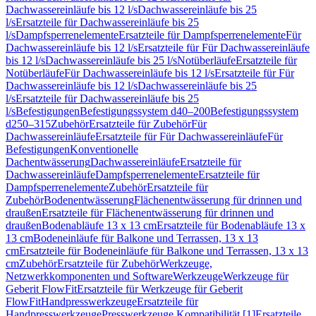
Dachwassereinläufe bis 12 l/s
Dachwassereinläufe bis 25
l/s
Ersatzteile für Dachwassereinläufe bis 25
l/s
Dampfsperrenelemente
Ersatzteile für Dampfsperrenelemente
Für
Dachwassereinläufe bis 12 l/s
Ersatzteile für Für Dachwassereinläufe
bis 12 l/s
Dachwassereinläufe bis 25 l/s
Notüberläufe
Ersatzteile für
Notüberläufe
Für Dachwassereinläufe bis 12 l/s
Ersatzteile für Für
Dachwassereinläufe bis 12 l/s
Dachwassereinläufe bis 25
l/s
Ersatzteile für Dachwassereinläufe bis 25
l/s
Befestigungen
Befestigungssystem d40–200
Befestigungssystem
d250–315
Zubehör
Ersatzteile für Zubehör
Für
Dachwassereinläufe
Ersatzteile für Für Dachwassereinläufe
Für
Befestigungen
Konventionelle
Dachentwässerung
Dachwassereinläufe
Ersatzteile für
Dachwassereinläufe
Dampfsperrenelemente
Ersatzteile für
Dampfsperrenelemente
Zubehör
Ersatzteile für
Zubehör
Bodenentwässerung
Flächenentwässerung für drinnen und
draußen
Ersatzteile für Flächenentwässerung für drinnen und
draußen
Bodenabläufe 13 x 13 cm
Ersatzteile für Bodenabläufe 13 x
13 cm
Bodeneinläufe für Balkone und Terrassen, 13 x 13
cm
Ersatzteile für Bodeneinläufe für Balkone und Terrassen, 13 x 13
cm
Zubehör
Ersatzteile für Zubehör
Werkzeuge,
Netzwerkkomponenten und Software
Werkzeuge
Werkzeuge für
Geberit FlowFit
Ersatzteile für Werkzeuge für Geberit
FlowFit
Handpresswerkzeuge
Ersatzteile für
Handpresswerkzeuge
Presswerkzeuge Kompatibilität [1]
Ersatzteile