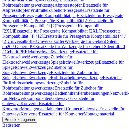
Rohrbearbeitungswerkzeuge
Abpressstopfen
Ersatzteile für
Abpressstopfen
Prüfmittel
Zubehör
Pressgeräte
Ersatzteile für
Pressgeräte
Pressgeräte Kompatibilität [1]
Ersatzteile für Pressgeräte
Kompatibilität [1]
Pressgeräte Kompatibilität [2]
Ersatzteile für
Pressgeräte Kompatibilität [2]
Pressgeräte Kompatibilität
[2XL]
Ersatzteile für Pressgeräte Kompatibilität [2XL]
Pressgeräte
Kompatibilität [4] / [2]
Ersatzteile für Pressgeräte Kompatibilität [4] /
[2]
Universalkoffer
Universalkoffer
Werkzeuge für Geberit Silent-
db20 / Geberit PE
Ersatzteile für Werkzeuge für Geberit Silent-db20
/ Geberit PE
Elektroschweißwerkzeuge
Ersatzteile für
Elektroschweißwerkzeuge
Zubehör für
Elektroschweißwerkzeuge
Spiegelschweißwerkzeuge
Ersatzteile für
Spiegelschweißwerkzeuge
Zubehör für
Spiegelschweißwerkzeuge
Ersatzteile für Zubehör für
Spiegelschweißwerkzeuge
Rohrbearbeitungswerkzeuge
Ersatzteile
für Rohrbearbeitungswerkzeuge
Zubehör für
Rohrbearbeitungswerkzeuge
Ersatzteile für Zubehör für
Rohrbearbeitungswerkzeuge
Bedienhilfen
Fernbedienungen
Netzwerk
für Netzwerkkomponenten
Gateways
Ersatzteile für
Gateways
Konverter
Ersatzteile für
Konverter
Montagematerial
Geberit Connect
Gateways
Ersatzteile für
Gateways
Konverter
Ersatzteile für Konverter
Montagematerial
Produktkategorien
Badserien