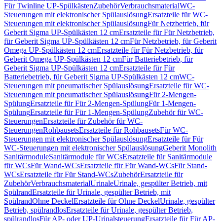
Für Twinline UP-Spülkästen
Zubehör
Verbrauchsmaterial
WC-
Steuerungen mit elektronischer Spülauslösung
Ersatzteile für WC-
Steuerungen mit elektronischer Spülauslösung
Für Netzbetrieb, für
Geberit Sigma UP-Spülkästen 12 cm
Ersatzteile für Für Netzbetrieb,
für Geberit Sigma UP-Spülkästen 12 cm
Für Netzbetrieb, für Geberit
Omega UP-Spülkästen 12 cm
Ersatzteile für Für Netzbetrieb, für
Geberit Omega UP-Spülkästen 12 cm
Für Batteriebetrieb, für
Geberit Sigma UP-Spülkästen 12 cm
Ersatzteile für Für
Batteriebetrieb, für Geberit Sigma UP-Spülkästen 12 cm
WC-
Steuerungen mit pneumatischer Spülauslösung
Ersatzteile für WC-
Steuerungen mit pneumatischer Spülauslösung
Für 2-Mengen-
Spülung
Ersatzteile für Für 2-Mengen-Spülung
Für 1-Mengen-
Spülung
Ersatzteile für Für 1-Mengen-Spülung
Zubehör für WC-
Steuerungen
Ersatzteile für Zubehör für WC-
Steuerungen
Rohbausets
Ersatzteile für Rohbausets
Für WC-
Steuerungen mit elektronischer Spülauslösung
Ersatzteile für Für
WC-Steuerungen mit elektronischer Spülauslösung
Geberit Monolith
Sanitärmodule
Sanitärmodule für WCs
Ersatzteile für Sanitärmodule
für WCs
Für Wand-WCs
Ersatzteile für Für Wand-WCs
Für Stand-
WCs
Ersatzteile für Für Stand-WCs
Zubehör
Ersatzteile für
Zubehör
Verbrauchsmaterial
Urinale
Urinale, gespülter Betrieb, mit
Spülrand
Ersatzteile für Urinale, gespülter Betrieb, mit
Spülrand
Ohne Deckel
Ersatzteile für Ohne Deckel
Urinale, gespülter
Betrieb, spülrandlos
Ersatzteile für Urinale, gespülter Betrieb,
spülrandlos
Für AP- oder UP-Urinalsteuerung
Ersatzteile für Für AP-