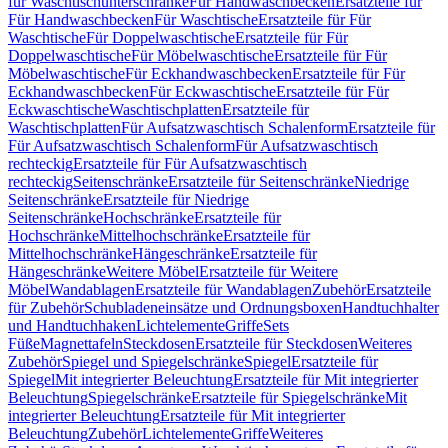
für Waschtischunterschränke
Für Handwaschbecken
Ersatzteile für
Für Handwaschbecken
Für Waschtische
Ersatzteile für Für
Waschtische
Für Doppelwaschtische
Ersatzteile für Für
Doppelwaschtische
Für Möbelwaschtische
Ersatzteile für Für
Möbelwaschtische
Für Eckhandwaschbecken
Ersatzteile für Für
Eckhandwaschbecken
Für Eckwaschtische
Ersatzteile für Für
Eckwaschtische
Waschtischplatten
Ersatzteile für
Waschtischplatten
Für Aufsatzwaschtisch Schalenform
Ersatzteile für
Für Aufsatzwaschtisch Schalenform
Für Aufsatzwaschtisch
rechteckig
Ersatzteile für Für Aufsatzwaschtisch
rechteckig
Seitenschränke
Ersatzteile für Seitenschränke
Niedrige
Seitenschränke
Ersatzteile für Niedrige
Seitenschränke
Hochschränke
Ersatzteile für
Hochschränke
Mittelhochschränke
Ersatzteile für
Mittelhochschränke
Hängeschränke
Ersatzteile für
Hängeschränke
Weitere Möbel
Ersatzteile für Weitere
Möbel
Wandablagen
Ersatzteile für Wandablagen
Zubehör
Ersatzteile
für Zubehör
Schubladeneinsätze und Ordnungsboxen
Handtuchhalter
und Handtuchhaken
Lichtelemente
Griffe
Sets
Füße
Magnettafeln
Steckdosen
Ersatzteile für Steckdosen
Weiteres
Zubehör
Spiegel und Spiegelschränke
Spiegel
Ersatzteile für
Spiegel
Mit integrierter Beleuchtung
Ersatzteile für Mit integrierter
Beleuchtung
Spiegelschränke
Ersatzteile für Spiegelschränke
Mit
integrierter Beleuchtung
Ersatzteile für Mit integrierter
Beleuchtung
Zubehör
Lichtelemente
Griffe
Weiteres