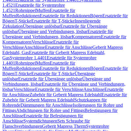
1.4521
Ersatzteile für Systemrohre
1.4521
Rohrnippel
Muffen
Ersatzteile für
Muffen
Reduktionen
Ersatzteile für Reduktionen
Bögen
Ersatzteile für
Bögen
T-Stücke
Ersatzteile für T-Stücke
Innenliegende
Zirkulation
Übergänge unlösbar
Ersatzteile für Übergänge
unlösbar
Übergänge und Verbindungen, lösbar
Ersatzteile für
Übergänge und Verbindungen, lösbar
Kompensatoren
Ersatzteile für
Kompensatoren
Verschlüsse
Ersatzteile für
Verschlüsse
Anschlüsse
Ersatzteile für Anschlüsse
Geberit Mapress
Edelstahl, Gas
Ersatzteile für Geberit Mapress Edelstahl,
Gas
Systemrohre 1.4401
Ersatzteile für Systemrohre
1.4401
Rohrnippel
Muffen
Ersatzteile für
Muffen
Reduktionen
Ersatzteile für Reduktionen
Bögen
Ersatzteile für
Bögen
T-Stücke
Ersatzteile für T-Stücke
Übergänge
unlösbar
Ersatzteile für Übergänge unlösbar
Übergänge und
Verbindungen, lösbar
Ersatzteile für Übergänge und Verbindungen,
lösbar
Verschlüsse
Ersatzteile für Verschlüsse
Anschlüsse
Ersatzteile
für Anschlüsse
Zubehör für Geberit Mapress Edelstahl
Ersatzteile für
Zubehör für Geberit Mapress Edelstahl
Schutzkappen für
Rohrende
Dämmungen für Anschlüsse
Isolierungen für Rohre und
Fittings
Abdichtungen für Rohre und Fittings
Befestigungen für
Anschlüsse
Ersatzteile für Befestigungen für
Anschlüsse
Systemdichtungen
Sets Schraube für
Flanschverbindungen
Geberit Mapress Therm
Systemrohre