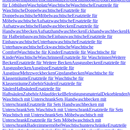
für Löthülsen
Waschplatz
Waschtische
Waschtische
Ersatzteile für
Waschtische
Doppelwaschtische
Ersatzteile für
Doppelwaschtische
Möbelwaschtische
Ersatzteile für
Möbelwaschtische
Aufsatzwaschtische
Ersatzteile für
Aufsatzwaschtische
Handwaschbecken
Ersatzteile für
Handwaschbecken
Aufsatzhandwaschbecken
Eckhandwaschbecken
H
für Halbeinbauwaschtische
Einbauwaschtische
Ersatzteile für
Einbauwaschtische
Unterbauwaschtische
Ersatzteile für
Unterbauwaschtische
Eckwaschtische
Waschtische
Comfort
Waschtische für Kinder
Ersatzteile für Waschtische für
Kinder
Waschtische
Waschrinnen
Ersatzteile für Waschrinnen
Weitere
Becken
Ersatzteile für Weitere Becken
Ausgussbecken
Ersatzteile für
Ausgussbecken
Ausgüsse
Ersatzteile für
Ausgüsse
Mehrzweckbecken
Gipsfangbecken
Waschtische für
Klassenräume
Ersatzteile für Waschtische für
Klassenräume
Zubehör
Säulen
Ersatzteile für
Säulen
Halbsäulen
Ersatzteile für
Halbsäulen
Zubehör
Ablaufdeckel
Befestigungsmaterial
Dekorblenden
W
Waschtisch mit Unterschrank
Sets Handwaschbecken mit
Unterschrank
Ersatzteile für Sets Handwaschbecken mit
Unterschrank
Sets Waschtisch mit Unterschrank
Ersatzteile für Sets
Waschtisch mit Unterschrank
Sets Möbelwaschtisch mit
Unterschrank
Ersatzteile für Sets Möbelwaschtisch mit
Unterschrank
Badezimmermöbel
Waschtischunterschränke
Ersatzteile