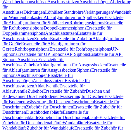
Waschbeckenanschlüsse
Anschlussstutzen
Anschlussbögen
Abdeckung
für
Anschlüsse
Dichtungen
Löthülsen
Standrohre
Verlängerungen
Wandeinb
für Wandeinbaukästen
Ablaufgarnituren für Spülbecken
Ersatzteile
für Ablaufgarnituren für Spülbecken
Rohrbogensiphons
Ersatzteile
für Rohrbogensiphons
Doppelkammersiphons
Ersatzteile für
Doppelkammersiphons
Anschlussstutzen
Ersatzteile für
Anschlussstutzen
Zubehör
Ersatzteile für Zubehör
Ablaufgarnituren
für Geräte
Ersatzteile für Ablaufgarnituren für
Geräte
Rohrbogensiphons
Ersatzteile für Rohrbogensiphons
UP-
Siphons
Ersatzteile für UP-Siphons
AP-Siphons
Ersatzteile für AP-
Siphons
Anschlüsse
Ersatzteile für
Anschlüsse
Zubehör
Ablaufgarnituren für Ausgussbecken
Ersatzteile
für Ablaufgarnituren für Ausgussbecken
Siphons
Ersatzteile für
Siphons
Anschlussbögen
Ersatzteile für
Anschlussbögen
Anschlussstutzen
Ersatzteile für
Anschlussstutzen
Ablaufventile
Ersatzteile für
Ablaufventile
Zubehör
Ersatzteile für Zubehör
Duschen und
Badewannen
Duschen
Bodenentwässerung für Duschen
Ersatzteile
für Bodenentwässerung für Duschen
Duschrinnen
Ersatzteile für
Duschrinnen
Zubehör für Duschrinnen
Ersatzteile für Zubehör für
Duschrinnen
Duschbodenabläufe
Ersatzteile für
Duschbodenabläufe
Zubehör für Duschbodenabläufe
Ersatzteile für
Zubehör für Duschbodenabläufe
Wandabläufe
Ersatzteile für
Wandabläufe
Zubehör für Wandabläufe
Ersatzteile für Zubehör für