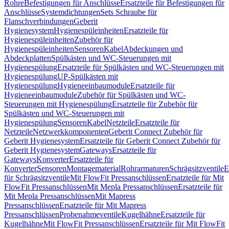
Rohre
Befestigungen für Anschlüsse
Ersatzteile für Befestigungen für
Anschlüsse
Systemdichtungen
Sets Schraube für
Flanschverbindungen
Geberit
Hygienesystem
Hygienespüleinheiten
Ersatzteile für
Hygienespüleinheiten
Zubehör für
Hygienespüleinheiten
Sensoren
Kabel
Abdeckungen und
Abdeckplatten
Spülkästen und WC-Steuerungen mit
Hygienespülung
Ersatzteile für Spülkästen und WC-Steuerungen mit
Hygienespülung
UP-Spülkästen mit
Hygienespülung
Hygieneeinbaumodule
Ersatzteile für
Hygieneeinbaumodule
Zubehör für Spülkästen und WC-
Steuerungen mit Hygienespülung
Ersatzteile für Zubehör für
Spülkästen und WC-Steuerungen mit
Hygienespülung
Sensoren
Kabel
Netzteile
Ersatzteile für
Netzteile
Netzwerkkomponenten
Geberit Connect Zubehör für
Geberit Hygienesystem
Ersatzteile für Geberit Connect Zubehör für
Geberit Hygienesystem
Gateways
Ersatzteile für
Gateways
Konverter
Ersatzteile für
Konverter
Sensoren
Montagematerial
Rohrarmaturen
Schrägsitzventile
E
für Schrägsitzventile
Mit FlowFit Pressanschlüssen
Ersatzteile für Mit
FlowFit Pressanschlüssen
Mit Mepla Pressanschlüssen
Ersatzteile für
Mit Mepla Pressanschlüssen
Mit Mapress
Pressanschlüssen
Ersatzteile für Mit Mapress
Pressanschlüssen
Probenahmeventile
Kugelhähne
Ersatzteile für
Kugelhähne
Mit FlowFit Pressanschlüssen
Ersatzteile für Mit FlowFit