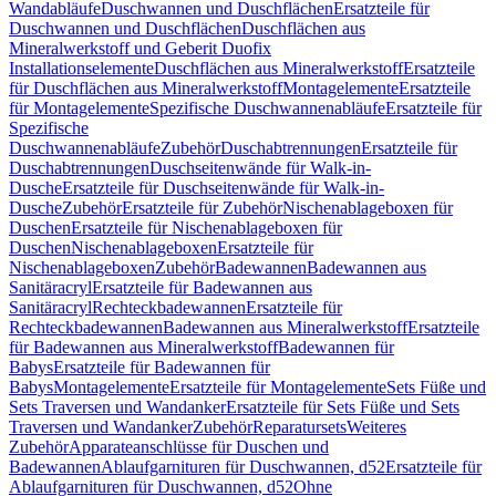
Wandabläufe
Duschwannen und Duschflächen
Ersatzteile für
Duschwannen und Duschflächen
Duschflächen aus
Mineralwerkstoff und Geberit Duofix
Installationselemente
Duschflächen aus Mineralwerkstoff
Ersatzteile
für Duschflächen aus Mineralwerkstoff
Montagelemente
Ersatzteile
für Montagelemente
Spezifische Duschwannenabläufe
Ersatzteile für
Spezifische
Duschwannenabläufe
Zubehör
Duschabtrennungen
Ersatzteile für
Duschabtrennungen
Duschseitenwände für Walk-in-
Dusche
Ersatzteile für Duschseitenwände für Walk-in-
Dusche
Zubehör
Ersatzteile für Zubehör
Nischenablageboxen für
Duschen
Ersatzteile für Nischenablageboxen für
Duschen
Nischenablageboxen
Ersatzteile für
Nischenablageboxen
Zubehör
Badewannen
Badewannen aus
Sanitäracryl
Ersatzteile für Badewannen aus
Sanitäracryl
Rechteckbadewannen
Ersatzteile für
Rechteckbadewannen
Badewannen aus Mineralwerkstoff
Ersatzteile
für Badewannen aus Mineralwerkstoff
Badewannen für
Babys
Ersatzteile für Badewannen für
Babys
Montagelemente
Ersatzteile für Montagelemente
Sets Füße und
Sets Traversen und Wandanker
Ersatzteile für Sets Füße und Sets
Traversen und Wandanker
Zubehör
Reparatursets
Weiteres
Zubehör
Apparateanschlüsse für Duschen und
Badewannen
Ablaufgarnituren für Duschwannen, d52
Ersatzteile für
Ablaufgarnituren für Duschwannen, d52
Ohne