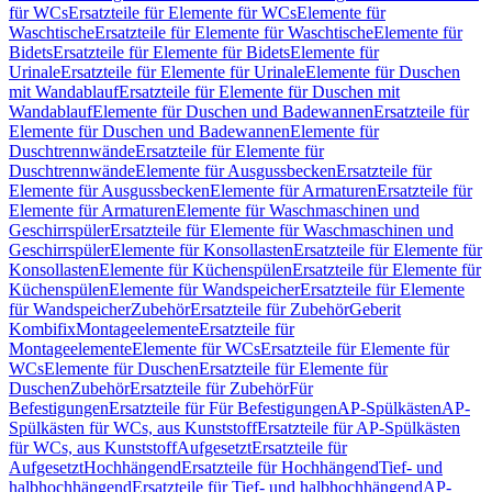
für WCs
Ersatzteile für Elemente für WCs
Elemente für
Waschtische
Ersatzteile für Elemente für Waschtische
Elemente für
Bidets
Ersatzteile für Elemente für Bidets
Elemente für
Urinale
Ersatzteile für Elemente für Urinale
Elemente für Duschen
mit Wandablauf
Ersatzteile für Elemente für Duschen mit
Wandablauf
Elemente für Duschen und Badewannen
Ersatzteile für
Elemente für Duschen und Badewannen
Elemente für
Duschtrennwände
Ersatzteile für Elemente für
Duschtrennwände
Elemente für Ausgussbecken
Ersatzteile für
Elemente für Ausgussbecken
Elemente für Armaturen
Ersatzteile für
Elemente für Armaturen
Elemente für Waschmaschinen und
Geschirrspüler
Ersatzteile für Elemente für Waschmaschinen und
Geschirrspüler
Elemente für Konsollasten
Ersatzteile für Elemente für
Konsollasten
Elemente für Küchenspülen
Ersatzteile für Elemente für
Küchenspülen
Elemente für Wandspeicher
Ersatzteile für Elemente
für Wandspeicher
Zubehör
Ersatzteile für Zubehör
Geberit
Kombifix
Montageelemente
Ersatzteile für
Montageelemente
Elemente für WCs
Ersatzteile für Elemente für
WCs
Elemente für Duschen
Ersatzteile für Elemente für
Duschen
Zubehör
Ersatzteile für Zubehör
Für
Befestigungen
Ersatzteile für Für Befestigungen
AP-Spülkästen
AP-
Spülkästen für WCs, aus Kunststoff
Ersatzteile für AP-Spülkästen
für WCs, aus Kunststoff
Aufgesetzt
Ersatzteile für
Aufgesetzt
Hochhängend
Ersatzteile für Hochhängend
Tief- und
halbhochhängend
Ersatzteile für Tief- und halbhochhängend
AP-