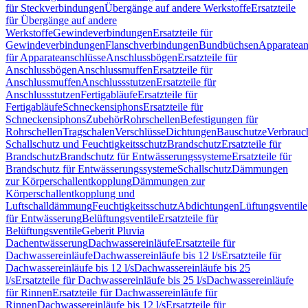
für Steckverbindungen
Übergänge auf andere Werkstoffe
Ersatzteile
für Übergänge auf andere
Werkstoffe
Gewindeverbindungen
Ersatzteile für
Gewindeverbindungen
Flanschverbindungen
Bundbüchsen
Apparatean
für Apparateanschlüsse
Anschlussbögen
Ersatzteile für
Anschlussbögen
Anschlussmuffen
Ersatzteile für
Anschlussmuffen
Anschlussstutzen
Ersatzteile für
Anschlussstutzen
Fertigabläufe
Ersatzteile für
Fertigabläufe
Schneckensiphons
Ersatzteile für
Schneckensiphons
Zubehör
Rohrschellen
Befestigungen für
Rohrschellen
Tragschalen
Verschlüsse
Dichtungen
Bauschutze
Verbrauc
Schallschutz und Feuchtigkeitsschutz
Brandschutz
Ersatzteile für
Brandschutz
Brandschutz für Entwässerungssysteme
Ersatzteile für
Brandschutz für Entwässerungssysteme
Schallschutz
Dämmungen
zur Körperschallentkopplung
Dämmungen zur
Körperschallentkopplung und
Luftschalldämmung
Feuchtigkeitsschutz
Abdichtungen
Lüftungsventile
für Entwässerung
Belüftungsventile
Ersatzteile für
Belüftungsventile
Geberit Pluvia
Dachentwässerung
Dachwassereinläufe
Ersatzteile für
Dachwassereinläufe
Dachwassereinläufe bis 12 l/s
Ersatzteile für
Dachwassereinläufe bis 12 l/s
Dachwassereinläufe bis 25
l/s
Ersatzteile für Dachwassereinläufe bis 25 l/s
Dachwassereinläufe
für Rinnen
Ersatzteile für Dachwassereinläufe für
Rinnen
Dachwassereinläufe bis 12 l/s
Ersatzteile für