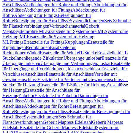
Anschlüsse
Abdichtungen für Rohre und Fittings
Abdichtungen für
Anschlüsse
Abdichtungen für Fittings
Abdeckungen für
Rohre
Abdeckung für Fittings
Befestigungen für
Rohre
Befestigungen für Anschlüsse
Systemdichtungen
Sets Schraube
für Flanschverbindungen
Verbrauchsmaterial
Geberit
Mepla
Systemrohre ML
Ersatzteile für Systemrohre ML
Systemrohre
Heizung ML
Ersatzteile für Systemrohre Heizung
ML
Fittings
Ersatzteile für Fittings
Kupplungen
Ersatzteile für
Kupplungen
Reduktionen
Ersatzteile für
Reduktionen
Winkel
Ersatzteile für Winkel
T-Stücke
Ersatzteile für T-
Stücke
Innenliegende Zirkulation
Übergänge unlösbar
Ersatzteile für
Übergänge unlösbar
Übergänge und Verbindungen, lösbar
Ersatzteile
für Übergänge und Verbindungen, lösbar
Verschlüsse
Ersatzteile für
Verschlüsse
Anschlüsse
Ersatzteile für Anschlüsse
Verteiler mit
Gewindeanschluss
Ersatzteile für Verteiler mit Gewindeanschluss
T-
Stücke für Heizung
Ersatzteile für T-Stücke für Heizung
Anschlüsse
für Heizung
Ersatzteile für Anschlüsse für
Heizung
Zubehör
Ersatzteile für Zubehör
Dämmungen für
Anschlüsse
Abdichtungen für Rohre und Fittings
Abdichtungen für
Anschlüsse
Abdeckungen für Rohre
Befestigungen für
Rohre
Befestigungen für Anschlüsse
Ersatzteile für Befestigungen für
Anschlüsse
Systemdichtungen
Sets Schraube für
Flanschverbindungen
Geberit Mapress Edelstahl
Geberit Mapress
Edelstahl
Ersatzteile für Geberit Mapress Edelstahl
Systemrohre
1.4401
Ersatzteile für Systemrohre 1.4401
Systemrohre