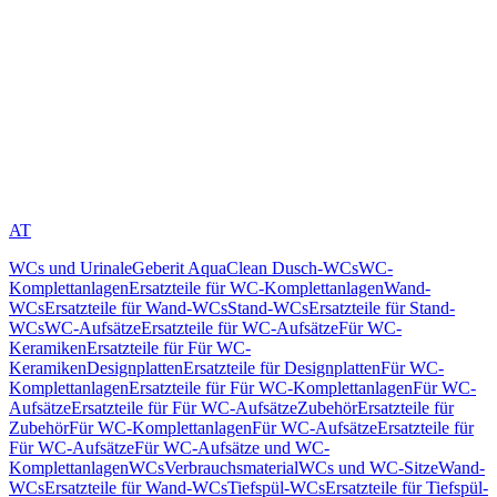
AT
WCs und Urinale
Geberit AquaClean Dusch-WCs
WC-
Komplettanlagen
Ersatzteile für WC-Komplettanlagen
Wand-
WCs
Ersatzteile für Wand-WCs
Stand-WCs
Ersatzteile für Stand-
WCs
WC-Aufsätze
Ersatzteile für WC-Aufsätze
Für WC-
Keramiken
Ersatzteile für Für WC-
Keramiken
Designplatten
Ersatzteile für Designplatten
Für WC-
Komplettanlagen
Ersatzteile für Für WC-Komplettanlagen
Für WC-
Aufsätze
Ersatzteile für Für WC-Aufsätze
Zubehör
Ersatzteile für
Zubehör
Für WC-Komplettanlagen
Für WC-Aufsätze
Ersatzteile für
Für WC-Aufsätze
Für WC-Aufsätze und WC-
Komplettanlagen
WCs
Verbrauchsmaterial
WCs und WC-Sitze
Wand-
WCs
Ersatzteile für Wand-WCs
Tiefspül-WCs
Ersatzteile für Tiefspül-