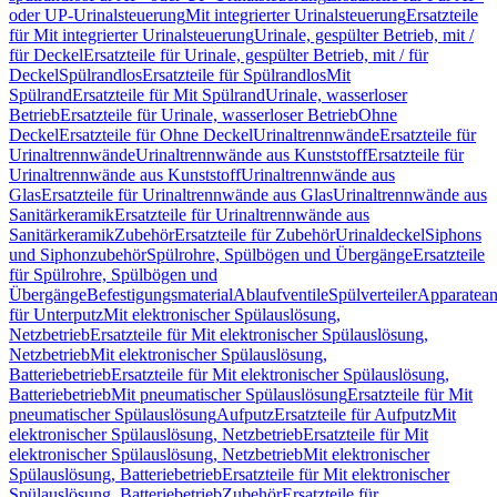
oder UP-Urinalsteuerung
Mit integrierter Urinalsteuerung
Ersatzteile
für Mit integrierter Urinalsteuerung
Urinale, gespülter Betrieb, mit /
für Deckel
Ersatzteile für Urinale, gespülter Betrieb, mit / für
Deckel
Spülrandlos
Ersatzteile für Spülrandlos
Mit
Spülrand
Ersatzteile für Mit Spülrand
Urinale, wasserloser
Betrieb
Ersatzteile für Urinale, wasserloser Betrieb
Ohne
Deckel
Ersatzteile für Ohne Deckel
Urinaltrennwände
Ersatzteile für
Urinaltrennwände
Urinaltrennwände aus Kunststoff
Ersatzteile für
Urinaltrennwände aus Kunststoff
Urinaltrennwände aus
Glas
Ersatzteile für Urinaltrennwände aus Glas
Urinaltrennwände aus
Sanitärkeramik
Ersatzteile für Urinaltrennwände aus
Sanitärkeramik
Zubehör
Ersatzteile für Zubehör
Urinaldeckel
Siphons
und Siphonzubehör
Spülrohre, Spülbögen und Übergänge
Ersatzteile
für Spülrohre, Spülbögen und
Übergänge
Befestigungsmaterial
Ablaufventile
Spülverteiler
Apparatean
für Unterputz
Mit elektronischer Spülauslösung,
Netzbetrieb
Ersatzteile für Mit elektronischer Spülauslösung,
Netzbetrieb
Mit elektronischer Spülauslösung,
Batteriebetrieb
Ersatzteile für Mit elektronischer Spülauslösung,
Batteriebetrieb
Mit pneumatischer Spülauslösung
Ersatzteile für Mit
pneumatischer Spülauslösung
Aufputz
Ersatzteile für Aufputz
Mit
elektronischer Spülauslösung, Netzbetrieb
Ersatzteile für Mit
elektronischer Spülauslösung, Netzbetrieb
Mit elektronischer
Spülauslösung, Batteriebetrieb
Ersatzteile für Mit elektronischer
Spülauslösung, Batteriebetrieb
Zubehör
Ersatzteile für