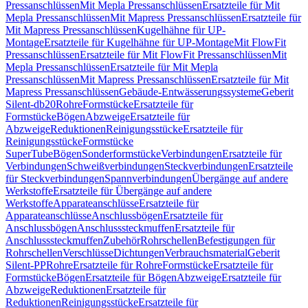
Pressanschlüssen
Mit Mepla Pressanschlüssen
Ersatzteile für Mit
Mepla Pressanschlüssen
Mit Mapress Pressanschlüssen
Ersatzteile für
Mit Mapress Pressanschlüssen
Kugelhähne für UP-
Montage
Ersatzteile für Kugelhähne für UP-Montage
Mit FlowFit
Pressanschlüssen
Ersatzteile für Mit FlowFit Pressanschlüssen
Mit
Mepla Pressanschlüssen
Ersatzteile für Mit Mepla
Pressanschlüssen
Mit Mapress Pressanschlüssen
Ersatzteile für Mit
Mapress Pressanschlüssen
Gebäude-Entwässerungssysteme
Geberit
Silent-db20
Rohre
Formstücke
Ersatzteile für
Formstücke
Bögen
Abzweige
Ersatzteile für
Abzweige
Reduktionen
Reinigungsstücke
Ersatzteile für
Reinigungsstücke
Formstücke
SuperTube
Bögen
Sonderformstücke
Verbindungen
Ersatzteile für
Verbindungen
Schweißverbindungen
Steckverbindungen
Ersatzteile
für Steckverbindungen
Spannverbindungen
Übergänge auf andere
Werkstoffe
Ersatzteile für Übergänge auf andere
Werkstoffe
Apparateanschlüsse
Ersatzteile für
Apparateanschlüsse
Anschlussbögen
Ersatzteile für
Anschlussbögen
Anschlusssteckmuffen
Ersatzteile für
Anschlusssteckmuffen
Zubehör
Rohrschellen
Befestigungen für
Rohrschellen
Verschlüsse
Dichtungen
Verbrauchsmaterial
Geberit
Silent-PP
Rohre
Ersatzteile für Rohre
Formstücke
Ersatzteile für
Formstücke
Bögen
Ersatzteile für Bögen
Abzweige
Ersatzteile für
Abzweige
Reduktionen
Ersatzteile für
Reduktionen
Reinigungsstücke
Ersatzteile für