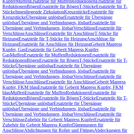
Kupfer
Muffen
Ersatzteile für Muffen
Reduktionen
Ersatzteile für
Reduktionen
Bögen
Ersatzteile für Bögen
T-Stücke
Ersatzteile für T-
Stücke
Innenliegende Zirkulation
Kreuzstücke
Ersatzteile für
Kreuzstücke
Übergänge unlösbar
Ersatzteile für Übergänge
unlösbar
Übergänge und Verbindungen, lösbar
Ersatzteile für
Übergänge und Verbindungen, lösbar
Verschlüsse
Ersatzteile für
Verschlüsse
Anschlüsse
Ersatzteile für Anschlüsse
T-Stücke für
Heizung
Ersatzteile für T-Stücke für Heizung
Anschlüsse für
Heizung
Ersatzteile für Anschlüsse für Heizung
Geberit Mapress
Kupfer, Gas
Ersatzteile für Geberit Mapress Kupfer,
Gas
Muffen
Ersatzteile für Muffen
Reduktionen
Ersatzteile für
Reduktionen
Bögen
Ersatzteile für Bögen
T-Stücke
Ersatzteile für T-
Stücke
Übergänge unlösbar
Ersatzteile für Übergänge
unlösbar
Übergänge und Verbindungen, lösbar
Ersatzteile für
Übergänge und Verbindungen, lösbar
Verschlüsse
Ersatzteile für
Verschlüsse
Anschlüsse
Ersatzteile für Anschlüsse
Geberit Mapress
Kupfer, FKM blau
Ersatzteile für Geberit Mapress Kupfer, FKM
blau
Muffen
Ersatzteile für Muffen
Reduktionen
Ersatzteile für
Reduktionen
Bögen
Ersatzteile für Bögen
T-Stücke
Ersatzteile für T-
Stücke
Übergänge unlösbar
Ersatzteile für Übergänge
unlösbar
Übergänge und Verbindungen, lösbar
Ersatzteile für
Übergänge und Verbindungen, lösbar
Verschlüsse
Ersatzteile für
Verschlüsse
Zubehör für Geberit Mapress Kupfer
Ersatzteile für
Zubehör für Geberit Mapress Kupfer
Dämmungen für
Anschlüsse
Abdichtungen für Rohre und Fittings
Abdeckungen für