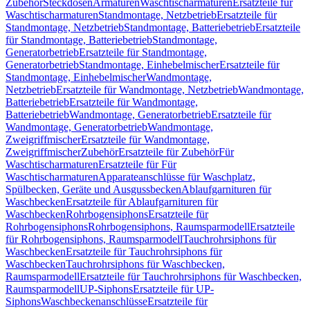
Zubehör
Steckdosen
Armaturen
Waschtischarmaturen
Ersatzteile für
Waschtischarmaturen
Standmontage, Netzbetrieb
Ersatzteile für
Standmontage, Netzbetrieb
Standmontage, Batteriebetrieb
Ersatzteile
für Standmontage, Batteriebetrieb
Standmontage,
Generatorbetrieb
Ersatzteile für Standmontage,
Generatorbetrieb
Standmontage, Einhebelmischer
Ersatzteile für
Standmontage, Einhebelmischer
Wandmontage,
Netzbetrieb
Ersatzteile für Wandmontage, Netzbetrieb
Wandmontage,
Batteriebetrieb
Ersatzteile für Wandmontage,
Batteriebetrieb
Wandmontage, Generatorbetrieb
Ersatzteile für
Wandmontage, Generatorbetrieb
Wandmontage,
Zweigriffmischer
Ersatzteile für Wandmontage,
Zweigriffmischer
Zubehör
Ersatzteile für Zubehör
Für
Waschtischarmaturen
Ersatzteile für Für
Waschtischarmaturen
Apparateanschlüsse für Waschplatz,
Spülbecken, Geräte und Ausgussbecken
Ablaufgarnituren für
Waschbecken
Ersatzteile für Ablaufgarnituren für
Waschbecken
Rohrbogensiphons
Ersatzteile für
Rohrbogensiphons
Rohrbogensiphons, Raumsparmodell
Ersatzteile
für Rohrbogensiphons, Raumsparmodell
Tauchrohrsiphons für
Waschbecken
Ersatzteile für Tauchrohrsiphons für
Waschbecken
Tauchrohrsiphons für Waschbecken,
Raumsparmodell
Ersatzteile für Tauchrohrsiphons für Waschbecken,
Raumsparmodell
UP-Siphons
Ersatzteile für UP-
Siphons
Waschbeckenanschlüsse
Ersatzteile für