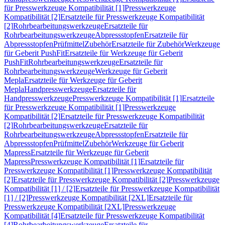
für Presswerkzeuge Kompatibilität [1]
Presswerkzeuge
Kompatibilität [2]
Ersatzteile für Presswerkzeuge Kompatibilität
[2]
Rohrbearbeitungswerkzeuge
Ersatzteile für
Rohrbearbeitungswerkzeuge
Abpressstopfen
Ersatzteile für
Abpressstopfen
Prüfmittel
Zubehör
Ersatzteile für Zubehör
Werkzeuge
für Geberit PushFit
Ersatzteile für Werkzeuge für Geberit
PushFit
Rohrbearbeitungswerkzeuge
Ersatzteile für
Rohrbearbeitungswerkzeuge
Werkzeuge für Geberit
Mepla
Ersatzteile für Werkzeuge für Geberit
Mepla
Handpresswerkzeuge
Ersatzteile für
Handpresswerkzeuge
Presswerkzeuge Kompatibilität [1]
Ersatzteile
für Presswerkzeuge Kompatibilität [1]
Presswerkzeuge
Kompatibilität [2]
Ersatzteile für Presswerkzeuge Kompatibilität
[2]
Rohrbearbeitungswerkzeuge
Ersatzteile für
Rohrbearbeitungswerkzeuge
Abpressstopfen
Ersatzteile für
Abpressstopfen
Prüfmittel
Zubehör
Werkzeuge für Geberit
Mapress
Ersatzteile für Werkzeuge für Geberit
Mapress
Presswerkzeuge Kompatibilität [1]
Ersatzteile für
Presswerkzeuge Kompatibilität [1]
Presswerkzeuge Kompatibilität
[2]
Ersatzteile für Presswerkzeuge Kompatibilität [2]
Presswerkzeuge
Kompatibilität [1] / [2]
Ersatzteile für Presswerkzeuge Kompatibilität
[1] / [2]
Presswerkzeuge Kompatibilität [2XL]
Ersatzteile für
Presswerkzeuge Kompatibilität [2XL]
Presswerkzeuge
Kompatibilität [4]
Ersatzteile für Presswerkzeuge Kompatibilität
[4]
Rohrbearbeitungswerkzeuge
Ersatzteile für