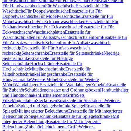
für Waschtischunterschränke
Für Handwaschbecken
Ersatzteile für
Für Handwaschbecken
Für Waschtische
Ersatzteile für Für
Waschtische
Für Doppelwaschtische
Ersatzteile für Für
Doppelwaschtische
Für Möbelwaschtische
Ersatzteile für Für
Möbelwaschtische
Für Eckhandwaschbecken
Ersatzteile für Für
Eckhandwaschbecken
Für Eckwaschtische
Ersatzteile für Für
Eckwaschtische
Waschtischplatten
Ersatzteile für
Waschtischplatten
Für Aufsatzwaschtisch Schalenform
Ersatzteile für
Für Aufsatzwaschtisch Schalenform
Für Aufsatzwaschtisch
rechteckig
Ersatzteile für Für Aufsatzwaschtisch
rechteckig
Seitenschränke
Ersatzteile für Seitenschränke
Niedrige
Seitenschränke
Ersatzteile für Niedrige
Seitenschränke
Hochschränke
Ersatzteile für
Hochschränke
Mittelhochschränke
Ersatzteile für
Mittelhochschränke
Hängeschränke
Ersatzteile für
Hängeschränke
Weitere Möbel
Ersatzteile für Weitere
Möbel
Wandablagen
Ersatzteile für Wandablagen
Zubehör
Ersatzteile
für Zubehör
Schubladeneinsätze und Ordnungsboxen
Handtuchhalter
und Handtuchhaken
Lichtelemente
Griffe
Sets
Füße
Magnettafeln
Steckdosen
Ersatzteile für Steckdosen
Weiteres
Zubehör
Spiegel und Spiegelschränke
Spiegel
Ersatzteile für
Spiegel
Mit integrierter Beleuchtung
Ersatzteile für Mit integrierter
Beleuchtung
Spiegelschränke
Ersatzteile für Spiegelschränke
Mit
integrierter Beleuchtung
Ersatzteile für Mit integrierter
Beleuchtung
Zubehör
Lichtelemente
Griffe
Weiteres