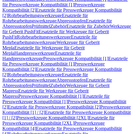
für Presswerkzeuge Kompatibilität [1]
Presswerkzeuge
Kompatibilität [2]
Ersatzteile für Presswerkzeuge Kompatibilität
[2]
Rohrbearbeitungswerkzeuge
Ersatzteile für
Rohrbearbeitungswerkzeuge
Abpressstopfen
Ersatzteile für
Abpressstopfen
Prüfmittel
Zubehör
Ersatzteile für Zubehör
Werkzeuge
für Geberit PushFit
Ersatzteile für Werkzeuge für Geberit
PushFit
Rohrbearbeitungswerkzeuge
Ersatzteile für
Rohrbearbeitungswerkzeuge
Werkzeuge für Geberit
Mepla
Ersatzteile für Werkzeuge für Geberit
Mepla
Handpresswerkzeuge
Ersatzteile für
Handpresswerkzeuge
Presswerkzeuge Kompatibilität [1]
Ersatzteile
für Presswerkzeuge Kompatibilität [1]
Presswerkzeuge
Kompatibilität [2]
Ersatzteile für Presswerkzeuge Kompatibilität
[2]
Rohrbearbeitungswerkzeuge
Ersatzteile für
Rohrbearbeitungswerkzeuge
Abpressstopfen
Ersatzteile für
Abpressstopfen
Prüfmittel
Zubehör
Werkzeuge für Geberit
Mapress
Ersatzteile für Werkzeuge für Geberit
Mapress
Presswerkzeuge Kompatibilität [1]
Ersatzteile für
Presswerkzeuge Kompatibilität [1]
Presswerkzeuge Kompatibilität
[2]
Ersatzteile für Presswerkzeuge Kompatibilität [2]
Presswerkzeuge
Kompatibilität [1] / [2]
Ersatzteile für Presswerkzeuge Kompatibilität
[1] / [2]
Presswerkzeuge Kompatibilität [2XL]
Ersatzteile für
Presswerkzeuge Kompatibilität [2XL]
Presswerkzeuge
Kompatibilität [4]
Ersatzteile für Presswerkzeuge Kompatibilität
[4]
Rohrbearbeitungswerkzeuge
Ersatzteile für