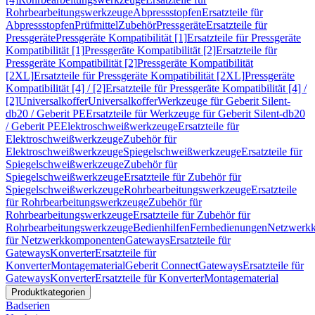
Rohrbearbeitungswerkzeuge
Abpressstopfen
Ersatzteile für
Abpressstopfen
Prüfmittel
Zubehör
Pressgeräte
Ersatzteile für
Pressgeräte
Pressgeräte Kompatibilität [1]
Ersatzteile für Pressgeräte
Kompatibilität [1]
Pressgeräte Kompatibilität [2]
Ersatzteile für
Pressgeräte Kompatibilität [2]
Pressgeräte Kompatibilität
[2XL]
Ersatzteile für Pressgeräte Kompatibilität [2XL]
Pressgeräte
Kompatibilität [4] / [2]
Ersatzteile für Pressgeräte Kompatibilität [4] /
[2]
Universalkoffer
Universalkoffer
Werkzeuge für Geberit Silent-
db20 / Geberit PE
Ersatzteile für Werkzeuge für Geberit Silent-db20
/ Geberit PE
Elektroschweißwerkzeuge
Ersatzteile für
Elektroschweißwerkzeuge
Zubehör für
Elektroschweißwerkzeuge
Spiegelschweißwerkzeuge
Ersatzteile für
Spiegelschweißwerkzeuge
Zubehör für
Spiegelschweißwerkzeuge
Ersatzteile für Zubehör für
Spiegelschweißwerkzeuge
Rohrbearbeitungswerkzeuge
Ersatzteile
für Rohrbearbeitungswerkzeuge
Zubehör für
Rohrbearbeitungswerkzeuge
Ersatzteile für Zubehör für
Rohrbearbeitungswerkzeuge
Bedienhilfen
Fernbedienungen
Netzwerk
für Netzwerkkomponenten
Gateways
Ersatzteile für
Gateways
Konverter
Ersatzteile für
Konverter
Montagematerial
Geberit Connect
Gateways
Ersatzteile für
Gateways
Konverter
Ersatzteile für Konverter
Montagematerial
Produktkategorien
Badserien