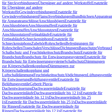
für Steckverbindungen
Übergänge auf andere Werkstoffe
Ersatzteile
für Übergänge auf andere
Werkstoffe
Gewindeverbindungen
Ersatzteile für
Gewindeverbindungen
Flanschverbindungen
Bundbüchsen
Apparatean
für Apparateanschlüsse
Anschlussbögen
Ersatzteile für
Anschlussbögen
Anschlussmuffen
Ersatzteile für
Anschlussmuffen
Anschlussstutzen
Ersatzteile für
Anschlussstutzen
Fertigabläufe
Ersatzteile für
Fertigabläufe
Schneckensiphons
Ersatzteile für
Schneckensiphons
Zubehör
Rohrschellen
Befestigungen für
Rohrschellen
Tragschalen
Verschlüsse
Dichtungen
Bauschutze
Verbrauc
Schallschutz und Feuchtigkeitsschutz
Brandschutz
Ersatzteile für
Brandschutz
Brandschutz für Entwässerungssysteme
Ersatzteile für
Brandschutz für Entwässerungssysteme
Schallschutz
Dämmungen
zur Körperschallentkopplung
Dämmungen zur
Körperschallentkopplung und
Luftschalldämmung
Feuchtigkeitsschutz
Abdichtungen
Lüftungsventile
für Entwässerung
Belüftungsventile
Ersatzteile für
Belüftungsventile
Geberit Pluvia
Dachentwässerung
Dachwassereinläufe
Ersatzteile für
Dachwassereinläufe
Dachwassereinläufe bis 12 l/s
Ersatzteile für
Dachwassereinläufe bis 12 l/s
Dachwassereinläufe bis 25
l/s
Ersatzteile für Dachwassereinläufe bis 25 l/s
Dachwassereinläufe
für Rinnen
Ersatzteile für Dachwassereinläufe für
Rinnen
Dachwassereinläufe bis 12 l/s
Ersatzteile für