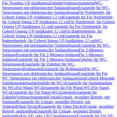
Für Twinline UP-Spülkästen
Zubehör
Verbrauchsmaterial
WC-
Steuerungen mit elektronischer Spülauslösung
Ersatzteile für WC-
Steuerungen mit elektronischer Spülauslösung
Für Netzbetrieb, für
Geberit Sigma UP-Spülkästen 12 cm
Ersatzteile für Für Netzbetrieb,
für Geberit Sigma UP-Spülkästen 12 cm
Für Netzbetrieb, für Geberit
Omega UP-Spülkästen 12 cm
Ersatzteile für Für Netzbetrieb, für
Geberit Omega UP-Spülkästen 12 cm
Für Batteriebetrieb, für
Geberit Sigma UP-Spülkästen 12 cm
Ersatzteile für Für
Batteriebetrieb, für Geberit Sigma UP-Spülkästen 12 cm
WC-
Steuerungen mit pneumatischer Spülauslösung
Ersatzteile für WC-
Steuerungen mit pneumatischer Spülauslösung
Für 2-Mengen-
Spülung
Ersatzteile für Für 2-Mengen-Spülung
Für 1-Mengen-
Spülung
Ersatzteile für Für 1-Mengen-Spülung
Zubehör für WC-
Steuerungen
Ersatzteile für Zubehör für WC-
Steuerungen
Rohbausets
Ersatzteile für Rohbausets
Für WC-
Steuerungen mit elektronischer Spülauslösung
Ersatzteile für Für
WC-Steuerungen mit elektronischer Spülauslösung
Geberit Monolith
Sanitärmodule
Sanitärmodule für WCs
Ersatzteile für Sanitärmodule
für WCs
Für Wand-WCs
Ersatzteile für Für Wand-WCs
Für Stand-
WCs
Ersatzteile für Für Stand-WCs
Zubehör
Ersatzteile für
Zubehör
Verbrauchsmaterial
Urinale
Urinale, gespülter Betrieb, mit
Spülrand
Ersatzteile für Urinale, gespülter Betrieb, mit
Spülrand
Ohne Deckel
Ersatzteile für Ohne Deckel
Urinale, gespülter
Betrieb, spülrandlos
Ersatzteile für Urinale, gespülter Betrieb,
spülrandlos
Für AP- oder UP-Urinalsteuerung
Ersatzteile für Für AP-