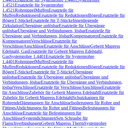
1.4521
Ersatzteile für Systemrohre
1.4521
Rohrnippel
Muffen
Ersatzteile für
Muffen
Reduktionen
Ersatzteile für Reduktionen
Bögen
Ersatzteile für
Bögen
T-Stücke
Ersatzteile für T-Stücke
Innenliegende
Zirkulation
Übergänge unlösbar
Ersatzteile für Übergänge
unlösbar
Übergänge und Verbindungen, lösbar
Ersatzteile für
Übergänge und Verbindungen, lösbar
Kompensatoren
Ersatzteile für
Kompensatoren
Verschlüsse
Ersatzteile für
Verschlüsse
Anschlüsse
Ersatzteile für Anschlüsse
Geberit Mapress
Edelstahl, Gas
Ersatzteile für Geberit Mapress Edelstahl,
Gas
Systemrohre 1.4401
Ersatzteile für Systemrohre
1.4401
Rohrnippel
Muffen
Ersatzteile für
Muffen
Reduktionen
Ersatzteile für Reduktionen
Bögen
Ersatzteile für
Bögen
T-Stücke
Ersatzteile für T-Stücke
Übergänge
unlösbar
Ersatzteile für Übergänge unlösbar
Übergänge und
Verbindungen, lösbar
Ersatzteile für Übergänge und Verbindungen,
lösbar
Verschlüsse
Ersatzteile für Verschlüsse
Anschlüsse
Ersatzteile
für Anschlüsse
Zubehör für Geberit Mapress Edelstahl
Ersatzteile für
Zubehör für Geberit Mapress Edelstahl
Schutzkappen für
Rohrende
Dämmungen für Anschlüsse
Isolierungen für Rohre und
Fittings
Abdichtungen für Rohre und Fittings
Befestigungen für
Anschlüsse
Ersatzteile für Befestigungen für
Anschlüsse
Systemdichtungen
Sets Schraube für
Flanschverbindungen
Geberit Mapress Therm
Systemrohre