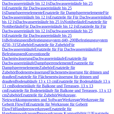
Dachwassereinläufe bis 12 l/s
Dachwassereinläufe bis 25
l/s
Ersatzteile für Dachwassereinläufe bis 25
l/s
Dampfsperrenelemente
Ersatzteile für Dampfsperrenelemente
Für
Dachwassereinläufe bis 12 l/s
Ersatzteile für Für Dachwassereinläufe
bis 12 l/s
Dachwassereinläufe bis 25 l/s
Notüberläufe
Ersatzteile für
Notüberläufe
Für Dachwassereinläufe bis 12 l/s
Ersatzteile für Für
Dachwassereinläufe bis 12 l/s
Dachwassereinläufe bis 25
l/s
Ersatzteile für Dachwassereinläufe bis 25
l/s
Befestigungen
Befestigungssystem d40–200
Befestigungssystem
d250–315
Zubehör
Ersatzteile für Zubehör
Für
Dachwassereinläufe
Ersatzteile für Für Dachwassereinläufe
Für
Befestigungen
Konventionelle
Dachentwässerung
Dachwassereinläufe
Ersatzteile für
Dachwassereinläufe
Dampfsperrenelemente
Ersatzteile für
Dampfsperrenelemente
Zubehör
Ersatzteile für
Zubehör
Bodenentwässerung
Flächenentwässerung für drinnen und
draußen
Ersatzteile für Flächenentwässerung für drinnen und
draußen
Bodenabläufe 13 x 13 cm
Ersatzteile für Bodenabläufe 13 x
13 cm
Bodeneinläufe für Balkone und Terrassen, 13 x 13
cm
Ersatzteile für Bodeneinläufe für Balkone und Terrassen, 13 x 13
cm
Zubehör
Ersatzteile für Zubehör
Werkzeuge,
Netzwerkkomponenten und Software
Werkzeuge
Werkzeuge für
Geberit FlowFit
Ersatzteile für Werkzeuge für Geberit
FlowFit
Handpresswerkzeuge
Ersatzteile für
Handpresswerkzeuge
Presswerkzeuge Kompatibilität [1]
Ersatzteile