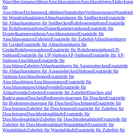
Waschbeckenanschlüsse
Anschlussstutzen
Anschlussbögen
Abdeckung
für
Anschlüsse
Dichtungen
Löthülsen
Standrohre
Verlängerungen
Wandeinb
für Wandeinbaukästen
Ablaufgarnituren für Spülbecken
Ersatzteile
für Ablaufgarnituren für Spülbecken
Rohrbogensiphons
Ersatzteile
für Rohrbogensiphons
Doppelkammersiphons
Ersatzteile für
Doppelkammersiphons
Anschlussstutzen
Ersatzteile für
Anschlussstutzen
Zubehör
Ersatzteile für Zubehör
Ablaufgarnituren
für Geräte
Ersatzteile für Ablaufgarnituren für
Geräte
Rohrbogensiphons
Ersatzteile für Rohrbogensiphons
UP-
Siphons
Ersatzteile für UP-Siphons
AP-Siphons
Ersatzteile für AP-
Siphons
Anschlüsse
Ersatzteile für
Anschlüsse
Zubehör
Ablaufgarnituren für Ausgussbecken
Ersatzteile
für Ablaufgarnituren für Ausgussbecken
Siphons
Ersatzteile für
Siphons
Anschlussbögen
Ersatzteile für
Anschlussbögen
Anschlussstutzen
Ersatzteile für
Anschlussstutzen
Ablaufventile
Ersatzteile für
Ablaufventile
Zubehör
Ersatzteile für Zubehör
Duschen und
Badewannen
Duschen
Bodenentwässerung für Duschen
Ersatzteile
für Bodenentwässerung für Duschen
Duschrinnen
Ersatzteile für
Duschrinnen
Zubehör für Duschrinnen
Ersatzteile für Zubehör für
Duschrinnen
Duschbodenabläufe
Ersatzteile für
Duschbodenabläufe
Zubehör für Duschbodenabläufe
Ersatzteile für
Zubehör für Duschbodenabläufe
Wandabläufe
Ersatzteile für
Wandabläufe
Zubehör für Wandabläufe
Ersatzteile für Zubehör für