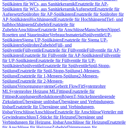
Spülkästen für WCs, aus Sanitärkeramik
Ersatzteile für AP-
Spülkästen für WCs, aus Sanitärkeramik
Aufgesetzt
Ersatzteile für
Aufgesetzt
Spülrohre für AP-Spülkästen
Ersatzteile für Spülrohre für
AP-Spülkästen
Hochhängend
Ersatzteile für Hochhängend
Tief- und
halbhochhängend
Zubehör
Ersatzteile für
Zubehör
Anschlüsse
Ersatzteile für Anschlüsse
Manschetten
Nippel,
Rosetten und Staueinsätze
Verbrauchsmaterial
Spülventile
UP-
Spülkästen
Sigma UP-Spülkästen
Ersatzteile für Sigma UP-
Spülkästen
Spülrohre
Zubehör
Füll- und
Spülventile
Füllventile
Ersatzteile für Füllventile
Füllventile für AP-
Spülkästen
Ersatzteile für Füllventile für AP-Spülkästen
Füllventile
für UP-Spülkästen
Ersatzteile für Füllventile für UP-
Spülkästen
Spülventile
Ersatzteile für Spülventile
Spül-Stopp-
Spülung
Ersatzteile für Spül-Stopp-Spülung
1-Mengen-
Spülung
Ersatzteile für 1-Mengen-Spülung
2-Mengen-
Spülung
Ersatzteile für 2-Mengen-
Spülung
Versorgungssysteme
Geberit FlowFit
Systemrohre
ML
Systemrohre Heizung ML
Fittings
Ersatzteile für
Fittings
Kupplungen
Reduktionen
Bögen
T-Stücke
Innenliegende
Zirkulation
Übergänge unlösbar
Übergänge und Verbindungen,
lösbar
Ersatzteile für Übergänge und Verbindungen,
lösbar
Verschlüsse
Anschlüsse
Ersatzteile für Anschlüsse
Verteiler mit
Gewindeanschluss
T-Stücke für Heizung
Übergänge und
Verbindungen für Heizung, lösbar
Anschlüsse für Heizung
Ersatzteile
für Anschlüsse für Heizung
Zubehör
Dämmungen für