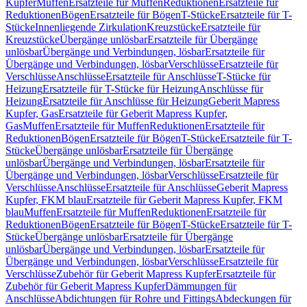
Kupfer
Muffen
Ersatzteile für Muffen
Reduktionen
Ersatzteile für
Reduktionen
Bögen
Ersatzteile für Bögen
T-Stücke
Ersatzteile für T-
Stücke
Innenliegende Zirkulation
Kreuzstücke
Ersatzteile für
Kreuzstücke
Übergänge unlösbar
Ersatzteile für Übergänge
unlösbar
Übergänge und Verbindungen, lösbar
Ersatzteile für
Übergänge und Verbindungen, lösbar
Verschlüsse
Ersatzteile für
Verschlüsse
Anschlüsse
Ersatzteile für Anschlüsse
T-Stücke für
Heizung
Ersatzteile für T-Stücke für Heizung
Anschlüsse für
Heizung
Ersatzteile für Anschlüsse für Heizung
Geberit Mapress
Kupfer, Gas
Ersatzteile für Geberit Mapress Kupfer,
Gas
Muffen
Ersatzteile für Muffen
Reduktionen
Ersatzteile für
Reduktionen
Bögen
Ersatzteile für Bögen
T-Stücke
Ersatzteile für T-
Stücke
Übergänge unlösbar
Ersatzteile für Übergänge
unlösbar
Übergänge und Verbindungen, lösbar
Ersatzteile für
Übergänge und Verbindungen, lösbar
Verschlüsse
Ersatzteile für
Verschlüsse
Anschlüsse
Ersatzteile für Anschlüsse
Geberit Mapress
Kupfer, FKM blau
Ersatzteile für Geberit Mapress Kupfer, FKM
blau
Muffen
Ersatzteile für Muffen
Reduktionen
Ersatzteile für
Reduktionen
Bögen
Ersatzteile für Bögen
T-Stücke
Ersatzteile für T-
Stücke
Übergänge unlösbar
Ersatzteile für Übergänge
unlösbar
Übergänge und Verbindungen, lösbar
Ersatzteile für
Übergänge und Verbindungen, lösbar
Verschlüsse
Ersatzteile für
Verschlüsse
Zubehör für Geberit Mapress Kupfer
Ersatzteile für
Zubehör für Geberit Mapress Kupfer
Dämmungen für
Anschlüsse
Abdichtungen für Rohre und Fittings
Abdeckungen für