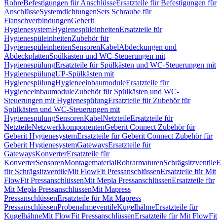
Rohre
Befestigungen für Anschlüsse
Ersatzteile für Befestigungen für
Anschlüsse
Systemdichtungen
Sets Schraube für
Flanschverbindungen
Geberit
Hygienesystem
Hygienespüleinheiten
Ersatzteile für
Hygienespüleinheiten
Zubehör für
Hygienespüleinheiten
Sensoren
Kabel
Abdeckungen und
Abdeckplatten
Spülkästen und WC-Steuerungen mit
Hygienespülung
Ersatzteile für Spülkästen und WC-Steuerungen mit
Hygienespülung
UP-Spülkästen mit
Hygienespülung
Hygieneeinbaumodule
Ersatzteile für
Hygieneeinbaumodule
Zubehör für Spülkästen und WC-
Steuerungen mit Hygienespülung
Ersatzteile für Zubehör für
Spülkästen und WC-Steuerungen mit
Hygienespülung
Sensoren
Kabel
Netzteile
Ersatzteile für
Netzteile
Netzwerkkomponenten
Geberit Connect Zubehör für
Geberit Hygienesystem
Ersatzteile für Geberit Connect Zubehör für
Geberit Hygienesystem
Gateways
Ersatzteile für
Gateways
Konverter
Ersatzteile für
Konverter
Sensoren
Montagematerial
Rohrarmaturen
Schrägsitzventile
E
für Schrägsitzventile
Mit FlowFit Pressanschlüssen
Ersatzteile für Mit
FlowFit Pressanschlüssen
Mit Mepla Pressanschlüssen
Ersatzteile für
Mit Mepla Pressanschlüssen
Mit Mapress
Pressanschlüssen
Ersatzteile für Mit Mapress
Pressanschlüssen
Probenahmeventile
Kugelhähne
Ersatzteile für
Kugelhähne
Mit FlowFit Pressanschlüssen
Ersatzteile für Mit FlowFit