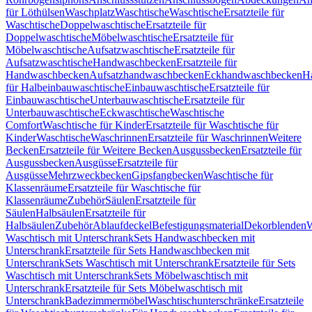
für Löthülsen
Waschplatz
Waschtische
Waschtische
Ersatzteile für
Waschtische
Doppelwaschtische
Ersatzteile für
Doppelwaschtische
Möbelwaschtische
Ersatzteile für
Möbelwaschtische
Aufsatzwaschtische
Ersatzteile für
Aufsatzwaschtische
Handwaschbecken
Ersatzteile für
Handwaschbecken
Aufsatzhandwaschbecken
Eckhandwaschbecken
H
für Halbeinbauwaschtische
Einbauwaschtische
Ersatzteile für
Einbauwaschtische
Unterbauwaschtische
Ersatzteile für
Unterbauwaschtische
Eckwaschtische
Waschtische
Comfort
Waschtische für Kinder
Ersatzteile für Waschtische für
Kinder
Waschtische
Waschrinnen
Ersatzteile für Waschrinnen
Weitere
Becken
Ersatzteile für Weitere Becken
Ausgussbecken
Ersatzteile für
Ausgussbecken
Ausgüsse
Ersatzteile für
Ausgüsse
Mehrzweckbecken
Gipsfangbecken
Waschtische für
Klassenräume
Ersatzteile für Waschtische für
Klassenräume
Zubehör
Säulen
Ersatzteile für
Säulen
Halbsäulen
Ersatzteile für
Halbsäulen
Zubehör
Ablaufdeckel
Befestigungsmaterial
Dekorblenden
W
Waschtisch mit Unterschrank
Sets Handwaschbecken mit
Unterschrank
Ersatzteile für Sets Handwaschbecken mit
Unterschrank
Sets Waschtisch mit Unterschrank
Ersatzteile für Sets
Waschtisch mit Unterschrank
Sets Möbelwaschtisch mit
Unterschrank
Ersatzteile für Sets Möbelwaschtisch mit
Unterschrank
Badezimmermöbel
Waschtischunterschränke
Ersatzteile