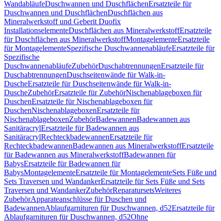
Wandabläufe
Duschwannen und Duschflächen
Ersatzteile für
Duschwannen und Duschflächen
Duschflächen aus
Mineralwerkstoff und Geberit Duofix
Installationselemente
Duschflächen aus Mineralwerkstoff
Ersatzteile
für Duschflächen aus Mineralwerkstoff
Montagelemente
Ersatzteile
für Montagelemente
Spezifische Duschwannenabläufe
Ersatzteile für
Spezifische
Duschwannenabläufe
Zubehör
Duschabtrennungen
Ersatzteile für
Duschabtrennungen
Duschseitenwände für Walk-in-
Dusche
Ersatzteile für Duschseitenwände für Walk-in-
Dusche
Zubehör
Ersatzteile für Zubehör
Nischenablageboxen für
Duschen
Ersatzteile für Nischenablageboxen für
Duschen
Nischenablageboxen
Ersatzteile für
Nischenablageboxen
Zubehör
Badewannen
Badewannen aus
Sanitäracryl
Ersatzteile für Badewannen aus
Sanitäracryl
Rechteckbadewannen
Ersatzteile für
Rechteckbadewannen
Badewannen aus Mineralwerkstoff
Ersatzteile
für Badewannen aus Mineralwerkstoff
Badewannen für
Babys
Ersatzteile für Badewannen für
Babys
Montagelemente
Ersatzteile für Montagelemente
Sets Füße und
Sets Traversen und Wandanker
Ersatzteile für Sets Füße und Sets
Traversen und Wandanker
Zubehör
Reparatursets
Weiteres
Zubehör
Apparateanschlüsse für Duschen und
Badewannen
Ablaufgarnituren für Duschwannen, d52
Ersatzteile für
Ablaufgarnituren für Duschwannen, d52
Ohne