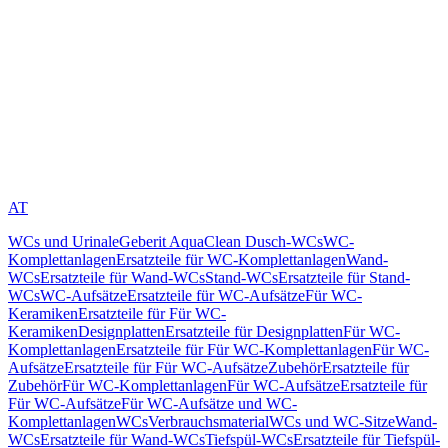
AT
WCs und Urinale
Geberit AquaClean Dusch-WCs
WC-
Komplettanlagen
Ersatzteile für WC-Komplettanlagen
Wand-
WCs
Ersatzteile für Wand-WCs
Stand-WCs
Ersatzteile für Stand-
WCs
WC-Aufsätze
Ersatzteile für WC-Aufsätze
Für WC-
Keramiken
Ersatzteile für Für WC-
Keramiken
Designplatten
Ersatzteile für Designplatten
Für WC-
Komplettanlagen
Ersatzteile für Für WC-Komplettanlagen
Für WC-
Aufsätze
Ersatzteile für Für WC-Aufsätze
Zubehör
Ersatzteile für
Zubehör
Für WC-Komplettanlagen
Für WC-Aufsätze
Ersatzteile für
Für WC-Aufsätze
Für WC-Aufsätze und WC-
Komplettanlagen
WCs
Verbrauchsmaterial
WCs und WC-Sitze
Wand-
WCs
Ersatzteile für Wand-WCs
Tiefspül-WCs
Ersatzteile für Tiefspül-