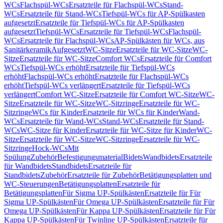
WCs
Flachspül-WCs
Ersatzteile für Flachspül-WCs
Stand-
WCs
Ersatzteile für Stand-WCs
Tiefspül-WCs für AP-Spülkasten
aufgesetzt
Ersatzteile für Tiefspül-WCs für AP-Spülkasten
aufgesetzt
Tiefspül-WCs
Ersatzteile für Tiefspül-WCs
Flachspül-
WCs
Ersatzteile für Flachspül-WCs
AP-Spülkästen für WCs, aus
Sanitärkeramik
Aufgesetzt
WC-Sitze
Ersatzteile für WC-Sitze
WC-
Sitze
Ersatzteile für WC-Sitze
Comfort WCs
Ersatzteile für Comfort
WCs
Tiefspül-WCs erhöht
Ersatzteile für Tiefspül-WCs
erhöht
Flachspül-WCs erhöht
Ersatzteile für Flachspül-WCs
erhöht
Tiefspül-WCs verlängert
Ersatzteile für Tiefspül-WCs
verlängert
Comfort WC-Sitze
Ersatzteile für Comfort WC-Sitze
WC-
Sitze
Ersatzteile für WC-Sitze
WC-Sitzringe
Ersatzteile für WC-
Sitzringe
WCs für Kinder
Ersatzteile für WCs für Kinder
Wand-
WCs
Ersatzteile für Wand-WCs
Stand-WCs
Ersatzteile für Stand-
WCs
WC-Sitze für Kinder
Ersatzteile für WC-Sitze für Kinder
WC-
Sitze
Ersatzteile für WC-Sitze
WC-Sitzringe
Ersatzteile für WC-
Sitzringe
Hock-WCs
Mit
Spülung
Zubehör
Befestigungsmaterial
Bidets
Wandbidets
Ersatzteile
für Wandbidets
Standbidets
Ersatzteile für
Standbidets
Zubehör
Ersatzteile für Zubehör
Betätigungsplatten und
WC-Steuerungen
Betätigungsplatten
Ersatzteile für
Betätigungsplatten
Für Sigma UP-Spülkästen
Ersatzteile für Für
Sigma UP-Spülkästen
Für Omega UP-Spülkästen
Ersatzteile für Für
Omega UP-Spülkästen
Für Kappa UP-Spülkästen
Ersatzteile für Für
Kappa UP-Spülkästen
Für Twinline UP-Spülkästen
Ersatzteile für