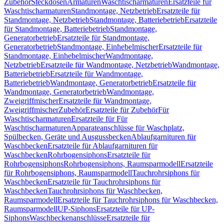
Zubehör
Steckdosen
Armaturen
Waschtischarmaturen
Ersatzteile für
Waschtischarmaturen
Standmontage, Netzbetrieb
Ersatzteile für
Standmontage, Netzbetrieb
Standmontage, Batteriebetrieb
Ersatzteile
für Standmontage, Batteriebetrieb
Standmontage,
Generatorbetrieb
Ersatzteile für Standmontage,
Generatorbetrieb
Standmontage, Einhebelmischer
Ersatzteile für
Standmontage, Einhebelmischer
Wandmontage,
Netzbetrieb
Ersatzteile für Wandmontage, Netzbetrieb
Wandmontage,
Batteriebetrieb
Ersatzteile für Wandmontage,
Batteriebetrieb
Wandmontage, Generatorbetrieb
Ersatzteile für
Wandmontage, Generatorbetrieb
Wandmontage,
Zweigriffmischer
Ersatzteile für Wandmontage,
Zweigriffmischer
Zubehör
Ersatzteile für Zubehör
Für
Waschtischarmaturen
Ersatzteile für Für
Waschtischarmaturen
Apparateanschlüsse für Waschplatz,
Spülbecken, Geräte und Ausgussbecken
Ablaufgarnituren für
Waschbecken
Ersatzteile für Ablaufgarnituren für
Waschbecken
Rohrbogensiphons
Ersatzteile für
Rohrbogensiphons
Rohrbogensiphons, Raumsparmodell
Ersatzteile
für Rohrbogensiphons, Raumsparmodell
Tauchrohrsiphons für
Waschbecken
Ersatzteile für Tauchrohrsiphons für
Waschbecken
Tauchrohrsiphons für Waschbecken,
Raumsparmodell
Ersatzteile für Tauchrohrsiphons für Waschbecken,
Raumsparmodell
UP-Siphons
Ersatzteile für UP-
Siphons
Waschbeckenanschlüsse
Ersatzteile für