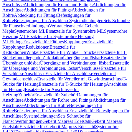
Anschlüsse
Abdichtungen für Rohre und Fittings
Abdichtungen für
Anschlüsse
Abdichtungen für Fittings
Abdeckungen für
Rohre
Abdeckung für Fittings
Befestigungen für
Rohre
Befestigungen für Anschlüsse
Systemdichtungen
Sets Schraube
für Flanschverbindungen
Verbrauchsmaterial
Geberit
Mepla
Systemrohre ML
Ersatzteile für Systemrohre ML
Systemrohre
Heizung ML
Ersatzteile für Systemrohre Heizung
ML
Fittings
Ersatzteile für Fittings
Kupplungen
Ersatzteile für
Kupplungen
Reduktionen
Ersatzteile für
Reduktionen
Winkel
Ersatzteile für Winkel
T-Stücke
Ersatzteile für T-
Stücke
Innenliegende Zirkulation
Übergänge unlösbar
Ersatzteile für
Übergänge unlösbar
Übergänge und Verbindungen, lösbar
Ersatzteile
für Übergänge und Verbindungen, lösbar
Verschlüsse
Ersatzteile für
Verschlüsse
Anschlüsse
Ersatzteile für Anschlüsse
Verteiler mit
Gewindeanschluss
Ersatzteile für Verteiler mit Gewindeanschluss
T-
Stücke für Heizung
Ersatzteile für T-Stücke für Heizung
Anschlüsse
für Heizung
Ersatzteile für Anschlüsse für
Heizung
Zubehör
Ersatzteile für Zubehör
Dämmungen für
Anschlüsse
Abdichtungen für Rohre und Fittings
Abdichtungen für
Anschlüsse
Abdeckungen für Rohre
Befestigungen für
Rohre
Befestigungen für Anschlüsse
Ersatzteile für Befestigungen für
Anschlüsse
Systemdichtungen
Sets Schraube für
Flanschverbindungen
Geberit Mapress Edelstahl
Geberit Mapress
Edelstahl
Ersatzteile für Geberit Mapress Edelstahl
Systemrohre
1.4401
Ersatzteile für Systemrohre 1.4401
Systemrohre