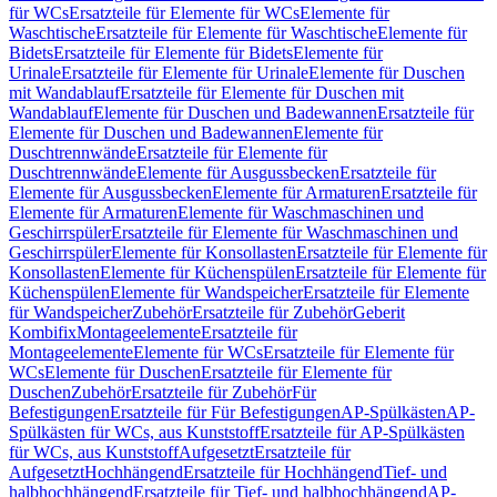
für WCs
Ersatzteile für Elemente für WCs
Elemente für
Waschtische
Ersatzteile für Elemente für Waschtische
Elemente für
Bidets
Ersatzteile für Elemente für Bidets
Elemente für
Urinale
Ersatzteile für Elemente für Urinale
Elemente für Duschen
mit Wandablauf
Ersatzteile für Elemente für Duschen mit
Wandablauf
Elemente für Duschen und Badewannen
Ersatzteile für
Elemente für Duschen und Badewannen
Elemente für
Duschtrennwände
Ersatzteile für Elemente für
Duschtrennwände
Elemente für Ausgussbecken
Ersatzteile für
Elemente für Ausgussbecken
Elemente für Armaturen
Ersatzteile für
Elemente für Armaturen
Elemente für Waschmaschinen und
Geschirrspüler
Ersatzteile für Elemente für Waschmaschinen und
Geschirrspüler
Elemente für Konsollasten
Ersatzteile für Elemente für
Konsollasten
Elemente für Küchenspülen
Ersatzteile für Elemente für
Küchenspülen
Elemente für Wandspeicher
Ersatzteile für Elemente
für Wandspeicher
Zubehör
Ersatzteile für Zubehör
Geberit
Kombifix
Montageelemente
Ersatzteile für
Montageelemente
Elemente für WCs
Ersatzteile für Elemente für
WCs
Elemente für Duschen
Ersatzteile für Elemente für
Duschen
Zubehör
Ersatzteile für Zubehör
Für
Befestigungen
Ersatzteile für Für Befestigungen
AP-Spülkästen
AP-
Spülkästen für WCs, aus Kunststoff
Ersatzteile für AP-Spülkästen
für WCs, aus Kunststoff
Aufgesetzt
Ersatzteile für
Aufgesetzt
Hochhängend
Ersatzteile für Hochhängend
Tief- und
halbhochhängend
Ersatzteile für Tief- und halbhochhängend
AP-