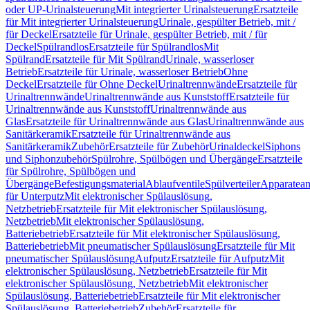
oder UP-Urinalsteuerung
Mit integrierter Urinalsteuerung
Ersatzteile
für Mit integrierter Urinalsteuerung
Urinale, gespülter Betrieb, mit /
für Deckel
Ersatzteile für Urinale, gespülter Betrieb, mit / für
Deckel
Spülrandlos
Ersatzteile für Spülrandlos
Mit
Spülrand
Ersatzteile für Mit Spülrand
Urinale, wasserloser
Betrieb
Ersatzteile für Urinale, wasserloser Betrieb
Ohne
Deckel
Ersatzteile für Ohne Deckel
Urinaltrennwände
Ersatzteile für
Urinaltrennwände
Urinaltrennwände aus Kunststoff
Ersatzteile für
Urinaltrennwände aus Kunststoff
Urinaltrennwände aus
Glas
Ersatzteile für Urinaltrennwände aus Glas
Urinaltrennwände aus
Sanitärkeramik
Ersatzteile für Urinaltrennwände aus
Sanitärkeramik
Zubehör
Ersatzteile für Zubehör
Urinaldeckel
Siphons
und Siphonzubehör
Spülrohre, Spülbögen und Übergänge
Ersatzteile
für Spülrohre, Spülbögen und
Übergänge
Befestigungsmaterial
Ablaufventile
Spülverteiler
Apparatean
für Unterputz
Mit elektronischer Spülauslösung,
Netzbetrieb
Ersatzteile für Mit elektronischer Spülauslösung,
Netzbetrieb
Mit elektronischer Spülauslösung,
Batteriebetrieb
Ersatzteile für Mit elektronischer Spülauslösung,
Batteriebetrieb
Mit pneumatischer Spülauslösung
Ersatzteile für Mit
pneumatischer Spülauslösung
Aufputz
Ersatzteile für Aufputz
Mit
elektronischer Spülauslösung, Netzbetrieb
Ersatzteile für Mit
elektronischer Spülauslösung, Netzbetrieb
Mit elektronischer
Spülauslösung, Batteriebetrieb
Ersatzteile für Mit elektronischer
Spülauslösung, Batteriebetrieb
Zubehör
Ersatzteile für