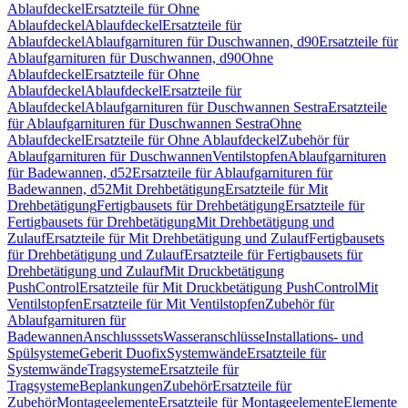
Ablaufdeckel
Ersatzteile für Ohne
Ablaufdeckel
Ablaufdeckel
Ersatzteile für
Ablaufdeckel
Ablaufgarnituren für Duschwannen, d90
Ersatzteile für
Ablaufgarnituren für Duschwannen, d90
Ohne
Ablaufdeckel
Ersatzteile für Ohne
Ablaufdeckel
Ablaufdeckel
Ersatzteile für
Ablaufdeckel
Ablaufgarnituren für Duschwannen Sestra
Ersatzteile
für Ablaufgarnituren für Duschwannen Sestra
Ohne
Ablaufdeckel
Ersatzteile für Ohne Ablaufdeckel
Zubehör für
Ablaufgarnituren für Duschwannen
Ventilstopfen
Ablaufgarnituren
für Badewannen, d52
Ersatzteile für Ablaufgarnituren für
Badewannen, d52
Mit Drehbetätigung
Ersatzteile für Mit
Drehbetätigung
Fertigbausets für Drehbetätigung
Ersatzteile für
Fertigbausets für Drehbetätigung
Mit Drehbetätigung und
Zulauf
Ersatzteile für Mit Drehbetätigung und Zulauf
Fertigbausets
für Drehbetätigung und Zulauf
Ersatzteile für Fertigbausets für
Drehbetätigung und Zulauf
Mit Druckbetätigung
PushControl
Ersatzteile für Mit Druckbetätigung PushControl
Mit
Ventilstopfen
Ersatzteile für Mit Ventilstopfen
Zubehör für
Ablaufgarnituren für
Badewannen
Anschlusssets
Wasseranschlüsse
Installations- und
Spülsysteme
Geberit Duofix
Systemwände
Ersatzteile für
Systemwände
Tragsysteme
Ersatzteile für
Tragsysteme
Beplankungen
Zubehör
Ersatzteile für
Zubehör
Montageelemente
Ersatzteile für Montageelemente
Elemente