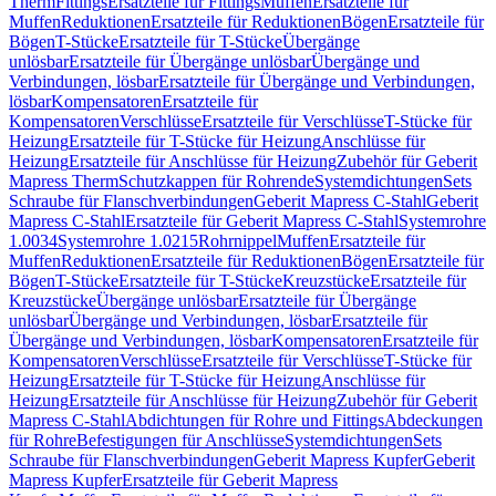
Therm
Fittings
Ersatzteile für Fittings
Muffen
Ersatzteile für
Muffen
Reduktionen
Ersatzteile für Reduktionen
Bögen
Ersatzteile für
Bögen
T-Stücke
Ersatzteile für T-Stücke
Übergänge
unlösbar
Ersatzteile für Übergänge unlösbar
Übergänge und
Verbindungen, lösbar
Ersatzteile für Übergänge und Verbindungen,
lösbar
Kompensatoren
Ersatzteile für
Kompensatoren
Verschlüsse
Ersatzteile für Verschlüsse
T-Stücke für
Heizung
Ersatzteile für T-Stücke für Heizung
Anschlüsse für
Heizung
Ersatzteile für Anschlüsse für Heizung
Zubehör für Geberit
Mapress Therm
Schutzkappen für Rohrende
Systemdichtungen
Sets
Schraube für Flanschverbindungen
Geberit Mapress C-Stahl
Geberit
Mapress C-Stahl
Ersatzteile für Geberit Mapress C-Stahl
Systemrohre
1.0034
Systemrohre 1.0215
Rohrnippel
Muffen
Ersatzteile für
Muffen
Reduktionen
Ersatzteile für Reduktionen
Bögen
Ersatzteile für
Bögen
T-Stücke
Ersatzteile für T-Stücke
Kreuzstücke
Ersatzteile für
Kreuzstücke
Übergänge unlösbar
Ersatzteile für Übergänge
unlösbar
Übergänge und Verbindungen, lösbar
Ersatzteile für
Übergänge und Verbindungen, lösbar
Kompensatoren
Ersatzteile für
Kompensatoren
Verschlüsse
Ersatzteile für Verschlüsse
T-Stücke für
Heizung
Ersatzteile für T-Stücke für Heizung
Anschlüsse für
Heizung
Ersatzteile für Anschlüsse für Heizung
Zubehör für Geberit
Mapress C-Stahl
Abdichtungen für Rohre und Fittings
Abdeckungen
für Rohre
Befestigungen für Anschlüsse
Systemdichtungen
Sets
Schraube für Flanschverbindungen
Geberit Mapress Kupfer
Geberit
Mapress Kupfer
Ersatzteile für Geberit Mapress