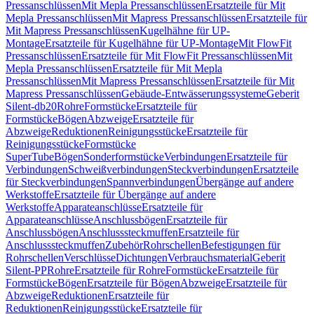
Pressanschlüssen
Mit Mepla Pressanschlüssen
Ersatzteile für Mit
Mepla Pressanschlüssen
Mit Mapress Pressanschlüssen
Ersatzteile für
Mit Mapress Pressanschlüssen
Kugelhähne für UP-
Montage
Ersatzteile für Kugelhähne für UP-Montage
Mit FlowFit
Pressanschlüssen
Ersatzteile für Mit FlowFit Pressanschlüssen
Mit
Mepla Pressanschlüssen
Ersatzteile für Mit Mepla
Pressanschlüssen
Mit Mapress Pressanschlüssen
Ersatzteile für Mit
Mapress Pressanschlüssen
Gebäude-Entwässerungssysteme
Geberit
Silent-db20
Rohre
Formstücke
Ersatzteile für
Formstücke
Bögen
Abzweige
Ersatzteile für
Abzweige
Reduktionen
Reinigungsstücke
Ersatzteile für
Reinigungsstücke
Formstücke
SuperTube
Bögen
Sonderformstücke
Verbindungen
Ersatzteile für
Verbindungen
Schweißverbindungen
Steckverbindungen
Ersatzteile
für Steckverbindungen
Spannverbindungen
Übergänge auf andere
Werkstoffe
Ersatzteile für Übergänge auf andere
Werkstoffe
Apparateanschlüsse
Ersatzteile für
Apparateanschlüsse
Anschlussbögen
Ersatzteile für
Anschlussbögen
Anschlusssteckmuffen
Ersatzteile für
Anschlusssteckmuffen
Zubehör
Rohrschellen
Befestigungen für
Rohrschellen
Verschlüsse
Dichtungen
Verbrauchsmaterial
Geberit
Silent-PP
Rohre
Ersatzteile für Rohre
Formstücke
Ersatzteile für
Formstücke
Bögen
Ersatzteile für Bögen
Abzweige
Ersatzteile für
Abzweige
Reduktionen
Ersatzteile für
Reduktionen
Reinigungsstücke
Ersatzteile für