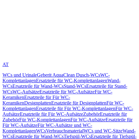
AT
WCs und Urinale
Geberit AquaClean Dusch-WCs
WC-
Komplettanlagen
Ersatzteile für WC-Komplettanlagen
Wand-
WCs
Ersatzteile für Wand-WCs
Stand-WCs
Ersatzteile für Stand-
WCs
WC-Aufsätze
Ersatzteile für WC-Aufsätze
Für WC-
Keramiken
Ersatzteile für Für WC-
Keramiken
Designplatten
Ersatzteile für Designplatten
Für WC-
Komplettanlagen
Ersatzteile für Für WC-Komplettanlagen
Für WC-
Aufsätze
Ersatzteile für Für WC-Aufsätze
Zubehör
Ersatzteile für
Zubehör
Für WC-Komplettanlagen
Für WC-Aufsätze
Ersatzteile für
Für WC-Aufsätze
Für WC-Aufsätze und WC-
Komplettanlagen
WCs
Verbrauchsmaterial
WCs und WC-Sitze
Wand-
WCs
Ersatzteile für Wand-WCs
Tiefspül-WCs
Ersatzteile für Tiefspül-