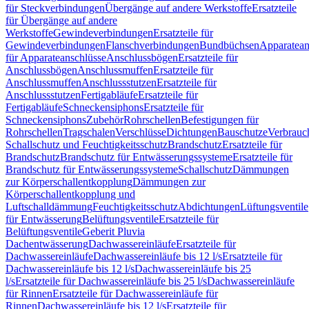
für Steckverbindungen
Übergänge auf andere Werkstoffe
Ersatzteile
für Übergänge auf andere
Werkstoffe
Gewindeverbindungen
Ersatzteile für
Gewindeverbindungen
Flanschverbindungen
Bundbüchsen
Apparatean
für Apparateanschlüsse
Anschlussbögen
Ersatzteile für
Anschlussbögen
Anschlussmuffen
Ersatzteile für
Anschlussmuffen
Anschlussstutzen
Ersatzteile für
Anschlussstutzen
Fertigabläufe
Ersatzteile für
Fertigabläufe
Schneckensiphons
Ersatzteile für
Schneckensiphons
Zubehör
Rohrschellen
Befestigungen für
Rohrschellen
Tragschalen
Verschlüsse
Dichtungen
Bauschutze
Verbrauc
Schallschutz und Feuchtigkeitsschutz
Brandschutz
Ersatzteile für
Brandschutz
Brandschutz für Entwässerungssysteme
Ersatzteile für
Brandschutz für Entwässerungssysteme
Schallschutz
Dämmungen
zur Körperschallentkopplung
Dämmungen zur
Körperschallentkopplung und
Luftschalldämmung
Feuchtigkeitsschutz
Abdichtungen
Lüftungsventile
für Entwässerung
Belüftungsventile
Ersatzteile für
Belüftungsventile
Geberit Pluvia
Dachentwässerung
Dachwassereinläufe
Ersatzteile für
Dachwassereinläufe
Dachwassereinläufe bis 12 l/s
Ersatzteile für
Dachwassereinläufe bis 12 l/s
Dachwassereinläufe bis 25
l/s
Ersatzteile für Dachwassereinläufe bis 25 l/s
Dachwassereinläufe
für Rinnen
Ersatzteile für Dachwassereinläufe für
Rinnen
Dachwassereinläufe bis 12 l/s
Ersatzteile für