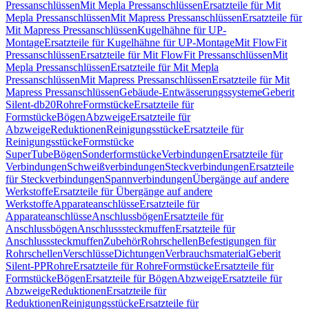
Pressanschlüssen
Mit Mepla Pressanschlüssen
Ersatzteile für Mit
Mepla Pressanschlüssen
Mit Mapress Pressanschlüssen
Ersatzteile für
Mit Mapress Pressanschlüssen
Kugelhähne für UP-
Montage
Ersatzteile für Kugelhähne für UP-Montage
Mit FlowFit
Pressanschlüssen
Ersatzteile für Mit FlowFit Pressanschlüssen
Mit
Mepla Pressanschlüssen
Ersatzteile für Mit Mepla
Pressanschlüssen
Mit Mapress Pressanschlüssen
Ersatzteile für Mit
Mapress Pressanschlüssen
Gebäude-Entwässerungssysteme
Geberit
Silent-db20
Rohre
Formstücke
Ersatzteile für
Formstücke
Bögen
Abzweige
Ersatzteile für
Abzweige
Reduktionen
Reinigungsstücke
Ersatzteile für
Reinigungsstücke
Formstücke
SuperTube
Bögen
Sonderformstücke
Verbindungen
Ersatzteile für
Verbindungen
Schweißverbindungen
Steckverbindungen
Ersatzteile
für Steckverbindungen
Spannverbindungen
Übergänge auf andere
Werkstoffe
Ersatzteile für Übergänge auf andere
Werkstoffe
Apparateanschlüsse
Ersatzteile für
Apparateanschlüsse
Anschlussbögen
Ersatzteile für
Anschlussbögen
Anschlusssteckmuffen
Ersatzteile für
Anschlusssteckmuffen
Zubehör
Rohrschellen
Befestigungen für
Rohrschellen
Verschlüsse
Dichtungen
Verbrauchsmaterial
Geberit
Silent-PP
Rohre
Ersatzteile für Rohre
Formstücke
Ersatzteile für
Formstücke
Bögen
Ersatzteile für Bögen
Abzweige
Ersatzteile für
Abzweige
Reduktionen
Ersatzteile für
Reduktionen
Reinigungsstücke
Ersatzteile für