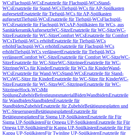
WCs
Flachspül-WCs
Ersatzteile für Flachspül-WCs
Stand-
WCs
Ersatzteile für Stand-WCs
Tiefspül-WCs für AP-Spülkasten
aufgesetzt
Ersatzteile für Tiefspül-WCs für AP-Spülkasten
aufgesetzt
Tiefspül-WCs
Ersatzteile für Tiefspül-WCs
Flachspül-
WCs
Ersatzteile für Flachspül-WCs
AP-Spülkästen für WCs, aus
Sanitärkeramik
Aufgesetzt
WC-Sitze
Ersatzteile für WC-Sitze
WC-
Sitze
Ersatzteile für WC-Sitze
Comfort WCs
Ersatzteile für Comfort
WCs
Tiefspül-WCs erhöht
Ersatzteile für Tiefspül-WCs
erhöht
Flachspül-WCs erhöht
Ersatzteile für Flachspül-WCs
erhöht
Tiefspül-WCs verlängert
Ersatzteile für Tiefspül-WCs
verlängert
Comfort WC-Sitze
Ersatzteile für Comfort WC-Sitze
WC-
Sitze
Ersatzteile für WC-Sitze
WC-Sitzringe
Ersatzteile für WC-
Sitzringe
WCs für Kinder
Ersatzteile für WCs für Kinder
Wand-
WCs
Ersatzteile für Wand-WCs
Stand-WCs
Ersatzteile für Stand-
WCs
WC-Sitze für Kinder
Ersatzteile für WC-Sitze für Kinder
WC-
Sitze
Ersatzteile für WC-Sitze
WC-Sitzringe
Ersatzteile für WC-
Sitzringe
Hock-WCs
Mit
Spülung
Zubehör
Befestigungsmaterial
Bidets
Wandbidets
Ersatzteile
für Wandbidets
Standbidets
Ersatzteile für
Standbidets
Zubehör
Ersatzteile für Zubehör
Betätigungsplatten und
WC-Steuerungen
Betätigungsplatten
Ersatzteile für
Betätigungsplatten
Für Sigma UP-Spülkästen
Ersatzteile für Für
Sigma UP-Spülkästen
Für Omega UP-Spülkästen
Ersatzteile für Für
Omega UP-Spülkästen
Für Kappa UP-Spülkästen
Ersatzteile für Für
Kappa UP-Spülkästen
Für Twinline UP-Spülkästen
Ersatzteile für