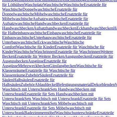
für Löthülsen
Waschplatz
Waschtische
Waschtische
Ersatzteile für
Waschtische
Doppelwaschtische
Ersatzteile für
Doppelwaschtische
Möbelwaschtische
Ersatzteile für
Möbelwaschtische
Aufsatzwaschtische
Ersatzteile für
Aufsatzwaschtische
Handwaschbecken
Ersatzteile für
Handwaschbecken
Aufsatzhandwaschbecken
Eckhandwaschbecken
H
für Halbeinbauwaschtische
Einbauwaschtische
Ersatzteile für
Einbauwaschtische
Unterbauwaschtische
Ersatzteile für
Unterbauwaschtische
Eckwaschtische
Waschtische
Comfort
Waschtische für Kinder
Ersatzteile für Waschtische für
Kinder
Waschtische
Waschrinnen
Ersatzteile für Waschrinnen
Weitere
Becken
Ersatzteile für Weitere Becken
Ausgussbecken
Ersatzteile für
Ausgussbecken
Ausgüsse
Ersatzteile für
Ausgüsse
Mehrzweckbecken
Gipsfangbecken
Waschtische für
Klassenräume
Ersatzteile für Waschtische für
Klassenräume
Zubehör
Säulen
Ersatzteile für
Säulen
Halbsäulen
Ersatzteile für
Halbsäulen
Zubehör
Ablaufdeckel
Befestigungsmaterial
Dekorblenden
W
Waschtisch mit Unterschrank
Sets Handwaschbecken mit
Unterschrank
Ersatzteile für Sets Handwaschbecken mit
Unterschrank
Sets Waschtisch mit Unterschrank
Ersatzteile für Sets
Waschtisch mit Unterschrank
Sets Möbelwaschtisch mit
Unterschrank
Ersatzteile für Sets Möbelwaschtisch mit
Unterschrank
Badezimmermöbel
Waschtischunterschränke
Ersatzteile