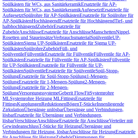
Spülkästen für WCs, aus Sanitärkeramik
Ersatzteile für AP-
Spülkästen für WCs, aus Sanitärkeramik
Aufgesetzt
Ersatzteile für
Aufgesetzt
Spülrohre für AP-Spülkästen
Ersatzteile für Spülrohre für
AP-Spülkästen
Hochhängend
Ersatzteile für Hochhängend
Tief- und
halbhochhängend
Zubehör
Ersatzteile für
Zubehör
Anschlüsse
Ersatzteile für Anschlüsse
Manschetten
Nippel,
Rosetten und Staueinsätze
Verbrauchsmaterial
Spülventile
UP-
Spülkästen
Sigma UP-Spülkästen
Ersatzteile für Sigma UP-
Spülkästen
Spülrohre
Zubehör
Füll- und
Spülventile
Füllventile
Ersatzteile für Füllventile
Füllventile für AP-
Spülkästen
Ersatzteile für Füllventile für AP-Spülkästen
Füllventile
für UP-Spülkästen
Ersatzteile für Füllventile für UP-
Spülkästen
Spülventile
Ersatzteile für Spülventile
Spül-Stopp-
Spülung
Ersatzteile für Spül-Stopp-Spülung
1-Mengen-
Spülung
Ersatzteile für 1-Mengen-Spülung
2-Mengen-
Spülung
Ersatzteile für 2-Mengen-
Spülung
Versorgungssysteme
Geberit FlowFit
Systemrohre
ML
Systemrohre Heizung ML
Fittings
Ersatzteile für
Fittings
Kupplungen
Reduktionen
Bögen
T-Stücke
Innenliegende
Zirkulation
Übergänge unlösbar
Übergänge und Verbindungen,
lösbar
Ersatzteile für Übergänge und Verbindungen,
lösbar
Verschlüsse
Anschlüsse
Ersatzteile für Anschlüsse
Verteiler mit
Gewindeanschluss
T-Stücke für Heizung
Übergänge und
Verbindungen für Heizung, lösbar
Anschlüsse für Heizung
Ersatzteile
für Anschlüsse für Heizung
Zubehör
Dämmungen für