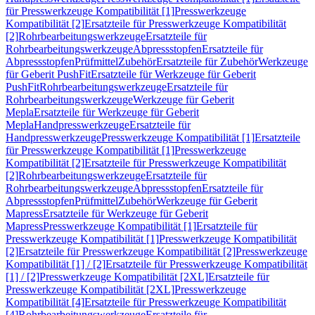
für Presswerkzeuge Kompatibilität [1]
Presswerkzeuge
Kompatibilität [2]
Ersatzteile für Presswerkzeuge Kompatibilität
[2]
Rohrbearbeitungswerkzeuge
Ersatzteile für
Rohrbearbeitungswerkzeuge
Abpressstopfen
Ersatzteile für
Abpressstopfen
Prüfmittel
Zubehör
Ersatzteile für Zubehör
Werkzeuge
für Geberit PushFit
Ersatzteile für Werkzeuge für Geberit
PushFit
Rohrbearbeitungswerkzeuge
Ersatzteile für
Rohrbearbeitungswerkzeuge
Werkzeuge für Geberit
Mepla
Ersatzteile für Werkzeuge für Geberit
Mepla
Handpresswerkzeuge
Ersatzteile für
Handpresswerkzeuge
Presswerkzeuge Kompatibilität [1]
Ersatzteile
für Presswerkzeuge Kompatibilität [1]
Presswerkzeuge
Kompatibilität [2]
Ersatzteile für Presswerkzeuge Kompatibilität
[2]
Rohrbearbeitungswerkzeuge
Ersatzteile für
Rohrbearbeitungswerkzeuge
Abpressstopfen
Ersatzteile für
Abpressstopfen
Prüfmittel
Zubehör
Werkzeuge für Geberit
Mapress
Ersatzteile für Werkzeuge für Geberit
Mapress
Presswerkzeuge Kompatibilität [1]
Ersatzteile für
Presswerkzeuge Kompatibilität [1]
Presswerkzeuge Kompatibilität
[2]
Ersatzteile für Presswerkzeuge Kompatibilität [2]
Presswerkzeuge
Kompatibilität [1] / [2]
Ersatzteile für Presswerkzeuge Kompatibilität
[1] / [2]
Presswerkzeuge Kompatibilität [2XL]
Ersatzteile für
Presswerkzeuge Kompatibilität [2XL]
Presswerkzeuge
Kompatibilität [4]
Ersatzteile für Presswerkzeuge Kompatibilität
[4]
Rohrbearbeitungswerkzeuge
Ersatzteile für