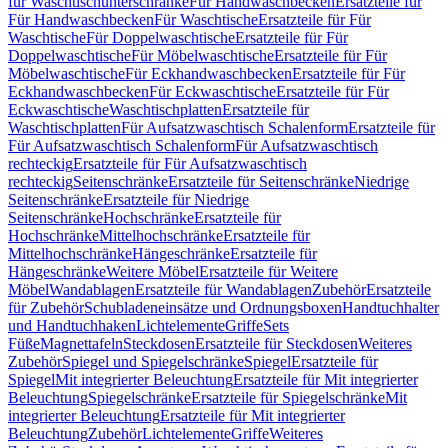
für Waschtischunterschränke
Für Handwaschbecken
Ersatzteile für
Für Handwaschbecken
Für Waschtische
Ersatzteile für Für
Waschtische
Für Doppelwaschtische
Ersatzteile für Für
Doppelwaschtische
Für Möbelwaschtische
Ersatzteile für Für
Möbelwaschtische
Für Eckhandwaschbecken
Ersatzteile für Für
Eckhandwaschbecken
Für Eckwaschtische
Ersatzteile für Für
Eckwaschtische
Waschtischplatten
Ersatzteile für
Waschtischplatten
Für Aufsatzwaschtisch Schalenform
Ersatzteile für
Für Aufsatzwaschtisch Schalenform
Für Aufsatzwaschtisch
rechteckig
Ersatzteile für Für Aufsatzwaschtisch
rechteckig
Seitenschränke
Ersatzteile für Seitenschränke
Niedrige
Seitenschränke
Ersatzteile für Niedrige
Seitenschränke
Hochschränke
Ersatzteile für
Hochschränke
Mittelhochschränke
Ersatzteile für
Mittelhochschränke
Hängeschränke
Ersatzteile für
Hängeschränke
Weitere Möbel
Ersatzteile für Weitere
Möbel
Wandablagen
Ersatzteile für Wandablagen
Zubehör
Ersatzteile
für Zubehör
Schubladeneinsätze und Ordnungsboxen
Handtuchhalter
und Handtuchhaken
Lichtelemente
Griffe
Sets
Füße
Magnettafeln
Steckdosen
Ersatzteile für Steckdosen
Weiteres
Zubehör
Spiegel und Spiegelschränke
Spiegel
Ersatzteile für
Spiegel
Mit integrierter Beleuchtung
Ersatzteile für Mit integrierter
Beleuchtung
Spiegelschränke
Ersatzteile für Spiegelschränke
Mit
integrierter Beleuchtung
Ersatzteile für Mit integrierter
Beleuchtung
Zubehör
Lichtelemente
Griffe
Weiteres