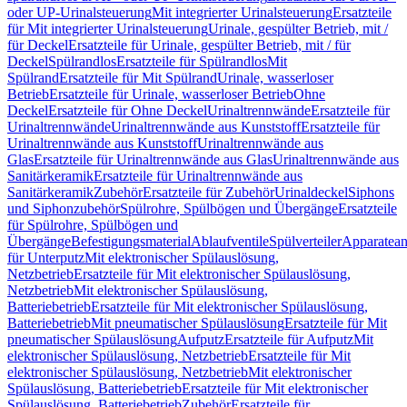
oder UP-Urinalsteuerung
Mit integrierter Urinalsteuerung
Ersatzteile
für Mit integrierter Urinalsteuerung
Urinale, gespülter Betrieb, mit /
für Deckel
Ersatzteile für Urinale, gespülter Betrieb, mit / für
Deckel
Spülrandlos
Ersatzteile für Spülrandlos
Mit
Spülrand
Ersatzteile für Mit Spülrand
Urinale, wasserloser
Betrieb
Ersatzteile für Urinale, wasserloser Betrieb
Ohne
Deckel
Ersatzteile für Ohne Deckel
Urinaltrennwände
Ersatzteile für
Urinaltrennwände
Urinaltrennwände aus Kunststoff
Ersatzteile für
Urinaltrennwände aus Kunststoff
Urinaltrennwände aus
Glas
Ersatzteile für Urinaltrennwände aus Glas
Urinaltrennwände aus
Sanitärkeramik
Ersatzteile für Urinaltrennwände aus
Sanitärkeramik
Zubehör
Ersatzteile für Zubehör
Urinaldeckel
Siphons
und Siphonzubehör
Spülrohre, Spülbögen und Übergänge
Ersatzteile
für Spülrohre, Spülbögen und
Übergänge
Befestigungsmaterial
Ablaufventile
Spülverteiler
Apparatean
für Unterputz
Mit elektronischer Spülauslösung,
Netzbetrieb
Ersatzteile für Mit elektronischer Spülauslösung,
Netzbetrieb
Mit elektronischer Spülauslösung,
Batteriebetrieb
Ersatzteile für Mit elektronischer Spülauslösung,
Batteriebetrieb
Mit pneumatischer Spülauslösung
Ersatzteile für Mit
pneumatischer Spülauslösung
Aufputz
Ersatzteile für Aufputz
Mit
elektronischer Spülauslösung, Netzbetrieb
Ersatzteile für Mit
elektronischer Spülauslösung, Netzbetrieb
Mit elektronischer
Spülauslösung, Batteriebetrieb
Ersatzteile für Mit elektronischer
Spülauslösung, Batteriebetrieb
Zubehör
Ersatzteile für