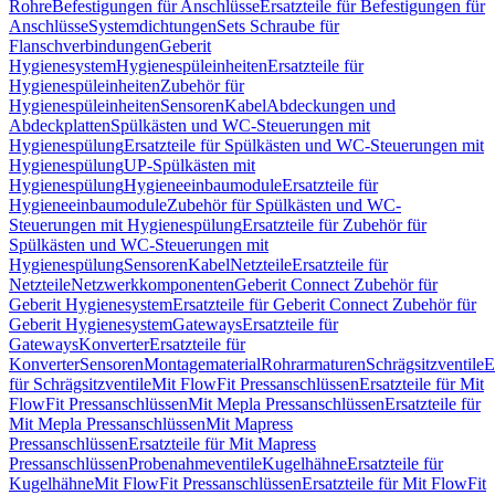
Rohre
Befestigungen für Anschlüsse
Ersatzteile für Befestigungen für
Anschlüsse
Systemdichtungen
Sets Schraube für
Flanschverbindungen
Geberit
Hygienesystem
Hygienespüleinheiten
Ersatzteile für
Hygienespüleinheiten
Zubehör für
Hygienespüleinheiten
Sensoren
Kabel
Abdeckungen und
Abdeckplatten
Spülkästen und WC-Steuerungen mit
Hygienespülung
Ersatzteile für Spülkästen und WC-Steuerungen mit
Hygienespülung
UP-Spülkästen mit
Hygienespülung
Hygieneeinbaumodule
Ersatzteile für
Hygieneeinbaumodule
Zubehör für Spülkästen und WC-
Steuerungen mit Hygienespülung
Ersatzteile für Zubehör für
Spülkästen und WC-Steuerungen mit
Hygienespülung
Sensoren
Kabel
Netzteile
Ersatzteile für
Netzteile
Netzwerkkomponenten
Geberit Connect Zubehör für
Geberit Hygienesystem
Ersatzteile für Geberit Connect Zubehör für
Geberit Hygienesystem
Gateways
Ersatzteile für
Gateways
Konverter
Ersatzteile für
Konverter
Sensoren
Montagematerial
Rohrarmaturen
Schrägsitzventile
E
für Schrägsitzventile
Mit FlowFit Pressanschlüssen
Ersatzteile für Mit
FlowFit Pressanschlüssen
Mit Mepla Pressanschlüssen
Ersatzteile für
Mit Mepla Pressanschlüssen
Mit Mapress
Pressanschlüssen
Ersatzteile für Mit Mapress
Pressanschlüssen
Probenahmeventile
Kugelhähne
Ersatzteile für
Kugelhähne
Mit FlowFit Pressanschlüssen
Ersatzteile für Mit FlowFit