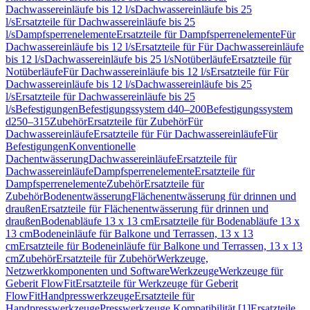
Dachwassereinläufe bis 12 l/s
Dachwassereinläufe bis 25
l/s
Ersatzteile für Dachwassereinläufe bis 25
l/s
Dampfsperrenelemente
Ersatzteile für Dampfsperrenelemente
Für
Dachwassereinläufe bis 12 l/s
Ersatzteile für Für Dachwassereinläufe
bis 12 l/s
Dachwassereinläufe bis 25 l/s
Notüberläufe
Ersatzteile für
Notüberläufe
Für Dachwassereinläufe bis 12 l/s
Ersatzteile für Für
Dachwassereinläufe bis 12 l/s
Dachwassereinläufe bis 25
l/s
Ersatzteile für Dachwassereinläufe bis 25
l/s
Befestigungen
Befestigungssystem d40–200
Befestigungssystem
d250–315
Zubehör
Ersatzteile für Zubehör
Für
Dachwassereinläufe
Ersatzteile für Für Dachwassereinläufe
Für
Befestigungen
Konventionelle
Dachentwässerung
Dachwassereinläufe
Ersatzteile für
Dachwassereinläufe
Dampfsperrenelemente
Ersatzteile für
Dampfsperrenelemente
Zubehör
Ersatzteile für
Zubehör
Bodenentwässerung
Flächenentwässerung für drinnen und
draußen
Ersatzteile für Flächenentwässerung für drinnen und
draußen
Bodenabläufe 13 x 13 cm
Ersatzteile für Bodenabläufe 13 x
13 cm
Bodeneinläufe für Balkone und Terrassen, 13 x 13
cm
Ersatzteile für Bodeneinläufe für Balkone und Terrassen, 13 x 13
cm
Zubehör
Ersatzteile für Zubehör
Werkzeuge,
Netzwerkkomponenten und Software
Werkzeuge
Werkzeuge für
Geberit FlowFit
Ersatzteile für Werkzeuge für Geberit
FlowFit
Handpresswerkzeuge
Ersatzteile für
Handpresswerkzeuge
Presswerkzeuge Kompatibilität [1]
Ersatzteile