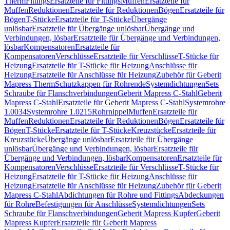
Therm
Fittings
Ersatzteile für Fittings
Muffen
Ersatzteile für
Muffen
Reduktionen
Ersatzteile für Reduktionen
Bögen
Ersatzteile für
Bögen
T-Stücke
Ersatzteile für T-Stücke
Übergänge
unlösbar
Ersatzteile für Übergänge unlösbar
Übergänge und
Verbindungen, lösbar
Ersatzteile für Übergänge und Verbindungen,
lösbar
Kompensatoren
Ersatzteile für
Kompensatoren
Verschlüsse
Ersatzteile für Verschlüsse
T-Stücke für
Heizung
Ersatzteile für T-Stücke für Heizung
Anschlüsse für
Heizung
Ersatzteile für Anschlüsse für Heizung
Zubehör für Geberit
Mapress Therm
Schutzkappen für Rohrende
Systemdichtungen
Sets
Schraube für Flanschverbindungen
Geberit Mapress C-Stahl
Geberit
Mapress C-Stahl
Ersatzteile für Geberit Mapress C-Stahl
Systemrohre
1.0034
Systemrohre 1.0215
Rohrnippel
Muffen
Ersatzteile für
Muffen
Reduktionen
Ersatzteile für Reduktionen
Bögen
Ersatzteile für
Bögen
T-Stücke
Ersatzteile für T-Stücke
Kreuzstücke
Ersatzteile für
Kreuzstücke
Übergänge unlösbar
Ersatzteile für Übergänge
unlösbar
Übergänge und Verbindungen, lösbar
Ersatzteile für
Übergänge und Verbindungen, lösbar
Kompensatoren
Ersatzteile für
Kompensatoren
Verschlüsse
Ersatzteile für Verschlüsse
T-Stücke für
Heizung
Ersatzteile für T-Stücke für Heizung
Anschlüsse für
Heizung
Ersatzteile für Anschlüsse für Heizung
Zubehör für Geberit
Mapress C-Stahl
Abdichtungen für Rohre und Fittings
Abdeckungen
für Rohre
Befestigungen für Anschlüsse
Systemdichtungen
Sets
Schraube für Flanschverbindungen
Geberit Mapress Kupfer
Geberit
Mapress Kupfer
Ersatzteile für Geberit Mapress