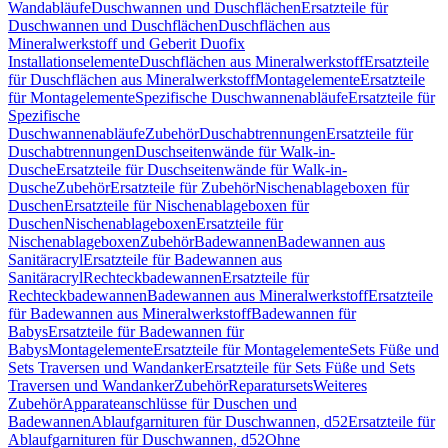
Wandabläufe
Duschwannen und Duschflächen
Ersatzteile für
Duschwannen und Duschflächen
Duschflächen aus
Mineralwerkstoff und Geberit Duofix
Installationselemente
Duschflächen aus Mineralwerkstoff
Ersatzteile
für Duschflächen aus Mineralwerkstoff
Montagelemente
Ersatzteile
für Montagelemente
Spezifische Duschwannenabläufe
Ersatzteile für
Spezifische
Duschwannenabläufe
Zubehör
Duschabtrennungen
Ersatzteile für
Duschabtrennungen
Duschseitenwände für Walk-in-
Dusche
Ersatzteile für Duschseitenwände für Walk-in-
Dusche
Zubehör
Ersatzteile für Zubehör
Nischenablageboxen für
Duschen
Ersatzteile für Nischenablageboxen für
Duschen
Nischenablageboxen
Ersatzteile für
Nischenablageboxen
Zubehör
Badewannen
Badewannen aus
Sanitäracryl
Ersatzteile für Badewannen aus
Sanitäracryl
Rechteckbadewannen
Ersatzteile für
Rechteckbadewannen
Badewannen aus Mineralwerkstoff
Ersatzteile
für Badewannen aus Mineralwerkstoff
Badewannen für
Babys
Ersatzteile für Badewannen für
Babys
Montagelemente
Ersatzteile für Montagelemente
Sets Füße und
Sets Traversen und Wandanker
Ersatzteile für Sets Füße und Sets
Traversen und Wandanker
Zubehör
Reparatursets
Weiteres
Zubehör
Apparateanschlüsse für Duschen und
Badewannen
Ablaufgarnituren für Duschwannen, d52
Ersatzteile für
Ablaufgarnituren für Duschwannen, d52
Ohne