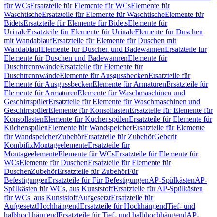
für WCs
Ersatzteile für Elemente für WCs
Elemente für
Waschtische
Ersatzteile für Elemente für Waschtische
Elemente für
Bidets
Ersatzteile für Elemente für Bidets
Elemente für
Urinale
Ersatzteile für Elemente für Urinale
Elemente für Duschen
mit Wandablauf
Ersatzteile für Elemente für Duschen mit
Wandablauf
Elemente für Duschen und Badewannen
Ersatzteile für
Elemente für Duschen und Badewannen
Elemente für
Duschtrennwände
Ersatzteile für Elemente für
Duschtrennwände
Elemente für Ausgussbecken
Ersatzteile für
Elemente für Ausgussbecken
Elemente für Armaturen
Ersatzteile für
Elemente für Armaturen
Elemente für Waschmaschinen und
Geschirrspüler
Ersatzteile für Elemente für Waschmaschinen und
Geschirrspüler
Elemente für Konsollasten
Ersatzteile für Elemente für
Konsollasten
Elemente für Küchenspülen
Ersatzteile für Elemente für
Küchenspülen
Elemente für Wandspeicher
Ersatzteile für Elemente
für Wandspeicher
Zubehör
Ersatzteile für Zubehör
Geberit
Kombifix
Montageelemente
Ersatzteile für
Montageelemente
Elemente für WCs
Ersatzteile für Elemente für
WCs
Elemente für Duschen
Ersatzteile für Elemente für
Duschen
Zubehör
Ersatzteile für Zubehör
Für
Befestigungen
Ersatzteile für Für Befestigungen
AP-Spülkästen
AP-
Spülkästen für WCs, aus Kunststoff
Ersatzteile für AP-Spülkästen
für WCs, aus Kunststoff
Aufgesetzt
Ersatzteile für
Aufgesetzt
Hochhängend
Ersatzteile für Hochhängend
Tief- und
halbhochhängend
Ersatzteile für Tief- und halbhochhängend
AP-