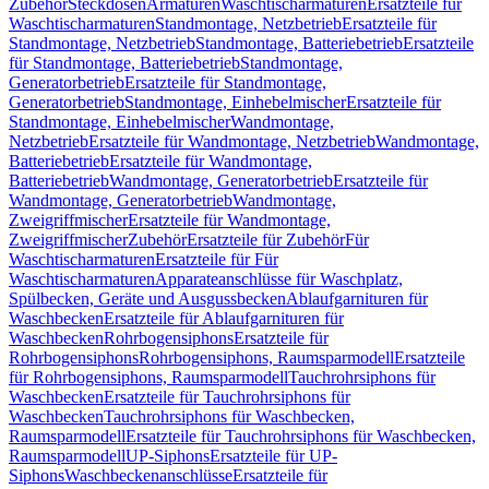
Zubehör
Steckdosen
Armaturen
Waschtischarmaturen
Ersatzteile für
Waschtischarmaturen
Standmontage, Netzbetrieb
Ersatzteile für
Standmontage, Netzbetrieb
Standmontage, Batteriebetrieb
Ersatzteile
für Standmontage, Batteriebetrieb
Standmontage,
Generatorbetrieb
Ersatzteile für Standmontage,
Generatorbetrieb
Standmontage, Einhebelmischer
Ersatzteile für
Standmontage, Einhebelmischer
Wandmontage,
Netzbetrieb
Ersatzteile für Wandmontage, Netzbetrieb
Wandmontage,
Batteriebetrieb
Ersatzteile für Wandmontage,
Batteriebetrieb
Wandmontage, Generatorbetrieb
Ersatzteile für
Wandmontage, Generatorbetrieb
Wandmontage,
Zweigriffmischer
Ersatzteile für Wandmontage,
Zweigriffmischer
Zubehör
Ersatzteile für Zubehör
Für
Waschtischarmaturen
Ersatzteile für Für
Waschtischarmaturen
Apparateanschlüsse für Waschplatz,
Spülbecken, Geräte und Ausgussbecken
Ablaufgarnituren für
Waschbecken
Ersatzteile für Ablaufgarnituren für
Waschbecken
Rohrbogensiphons
Ersatzteile für
Rohrbogensiphons
Rohrbogensiphons, Raumsparmodell
Ersatzteile
für Rohrbogensiphons, Raumsparmodell
Tauchrohrsiphons für
Waschbecken
Ersatzteile für Tauchrohrsiphons für
Waschbecken
Tauchrohrsiphons für Waschbecken,
Raumsparmodell
Ersatzteile für Tauchrohrsiphons für Waschbecken,
Raumsparmodell
UP-Siphons
Ersatzteile für UP-
Siphons
Waschbeckenanschlüsse
Ersatzteile für