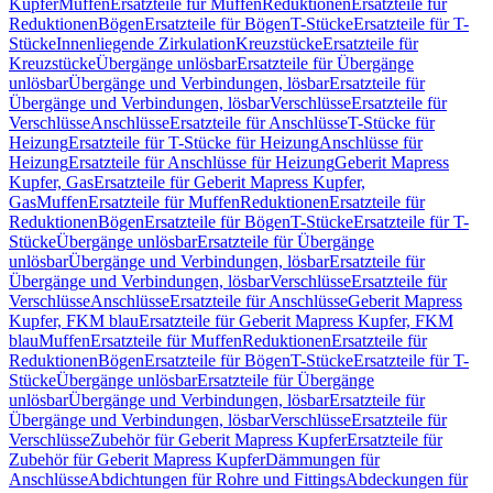
Kupfer
Muffen
Ersatzteile für Muffen
Reduktionen
Ersatzteile für
Reduktionen
Bögen
Ersatzteile für Bögen
T-Stücke
Ersatzteile für T-
Stücke
Innenliegende Zirkulation
Kreuzstücke
Ersatzteile für
Kreuzstücke
Übergänge unlösbar
Ersatzteile für Übergänge
unlösbar
Übergänge und Verbindungen, lösbar
Ersatzteile für
Übergänge und Verbindungen, lösbar
Verschlüsse
Ersatzteile für
Verschlüsse
Anschlüsse
Ersatzteile für Anschlüsse
T-Stücke für
Heizung
Ersatzteile für T-Stücke für Heizung
Anschlüsse für
Heizung
Ersatzteile für Anschlüsse für Heizung
Geberit Mapress
Kupfer, Gas
Ersatzteile für Geberit Mapress Kupfer,
Gas
Muffen
Ersatzteile für Muffen
Reduktionen
Ersatzteile für
Reduktionen
Bögen
Ersatzteile für Bögen
T-Stücke
Ersatzteile für T-
Stücke
Übergänge unlösbar
Ersatzteile für Übergänge
unlösbar
Übergänge und Verbindungen, lösbar
Ersatzteile für
Übergänge und Verbindungen, lösbar
Verschlüsse
Ersatzteile für
Verschlüsse
Anschlüsse
Ersatzteile für Anschlüsse
Geberit Mapress
Kupfer, FKM blau
Ersatzteile für Geberit Mapress Kupfer, FKM
blau
Muffen
Ersatzteile für Muffen
Reduktionen
Ersatzteile für
Reduktionen
Bögen
Ersatzteile für Bögen
T-Stücke
Ersatzteile für T-
Stücke
Übergänge unlösbar
Ersatzteile für Übergänge
unlösbar
Übergänge und Verbindungen, lösbar
Ersatzteile für
Übergänge und Verbindungen, lösbar
Verschlüsse
Ersatzteile für
Verschlüsse
Zubehör für Geberit Mapress Kupfer
Ersatzteile für
Zubehör für Geberit Mapress Kupfer
Dämmungen für
Anschlüsse
Abdichtungen für Rohre und Fittings
Abdeckungen für