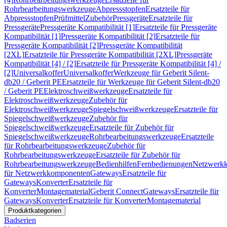
Rohrbearbeitungswerkzeuge
Abpressstopfen
Ersatzteile für
Abpressstopfen
Prüfmittel
Zubehör
Pressgeräte
Ersatzteile für
Pressgeräte
Pressgeräte Kompatibilität [1]
Ersatzteile für Pressgeräte
Kompatibilität [1]
Pressgeräte Kompatibilität [2]
Ersatzteile für
Pressgeräte Kompatibilität [2]
Pressgeräte Kompatibilität
[2XL]
Ersatzteile für Pressgeräte Kompatibilität [2XL]
Pressgeräte
Kompatibilität [4] / [2]
Ersatzteile für Pressgeräte Kompatibilität [4] /
[2]
Universalkoffer
Universalkoffer
Werkzeuge für Geberit Silent-
db20 / Geberit PE
Ersatzteile für Werkzeuge für Geberit Silent-db20
/ Geberit PE
Elektroschweißwerkzeuge
Ersatzteile für
Elektroschweißwerkzeuge
Zubehör für
Elektroschweißwerkzeuge
Spiegelschweißwerkzeuge
Ersatzteile für
Spiegelschweißwerkzeuge
Zubehör für
Spiegelschweißwerkzeuge
Ersatzteile für Zubehör für
Spiegelschweißwerkzeuge
Rohrbearbeitungswerkzeuge
Ersatzteile
für Rohrbearbeitungswerkzeuge
Zubehör für
Rohrbearbeitungswerkzeuge
Ersatzteile für Zubehör für
Rohrbearbeitungswerkzeuge
Bedienhilfen
Fernbedienungen
Netzwerk
für Netzwerkkomponenten
Gateways
Ersatzteile für
Gateways
Konverter
Ersatzteile für
Konverter
Montagematerial
Geberit Connect
Gateways
Ersatzteile für
Gateways
Konverter
Ersatzteile für Konverter
Montagematerial
Produktkategorien
Badserien