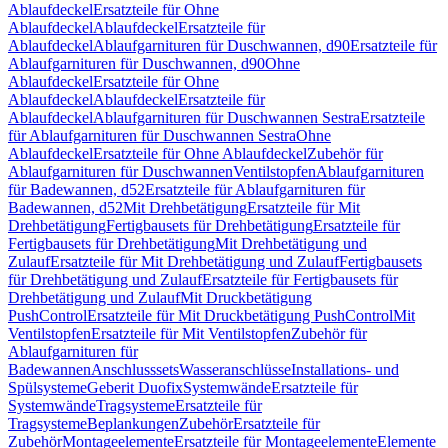
Ablaufdeckel
Ersatzteile für Ohne
Ablaufdeckel
Ablaufdeckel
Ersatzteile für
Ablaufdeckel
Ablaufgarnituren für Duschwannen, d90
Ersatzteile für
Ablaufgarnituren für Duschwannen, d90
Ohne
Ablaufdeckel
Ersatzteile für Ohne
Ablaufdeckel
Ablaufdeckel
Ersatzteile für
Ablaufdeckel
Ablaufgarnituren für Duschwannen Sestra
Ersatzteile
für Ablaufgarnituren für Duschwannen Sestra
Ohne
Ablaufdeckel
Ersatzteile für Ohne Ablaufdeckel
Zubehör für
Ablaufgarnituren für Duschwannen
Ventilstopfen
Ablaufgarnituren
für Badewannen, d52
Ersatzteile für Ablaufgarnituren für
Badewannen, d52
Mit Drehbetätigung
Ersatzteile für Mit
Drehbetätigung
Fertigbausets für Drehbetätigung
Ersatzteile für
Fertigbausets für Drehbetätigung
Mit Drehbetätigung und
Zulauf
Ersatzteile für Mit Drehbetätigung und Zulauf
Fertigbausets
für Drehbetätigung und Zulauf
Ersatzteile für Fertigbausets für
Drehbetätigung und Zulauf
Mit Druckbetätigung
PushControl
Ersatzteile für Mit Druckbetätigung PushControl
Mit
Ventilstopfen
Ersatzteile für Mit Ventilstopfen
Zubehör für
Ablaufgarnituren für
Badewannen
Anschlusssets
Wasseranschlüsse
Installations- und
Spülsysteme
Geberit Duofix
Systemwände
Ersatzteile für
Systemwände
Tragsysteme
Ersatzteile für
Tragsysteme
Beplankungen
Zubehör
Ersatzteile für
Zubehör
Montageelemente
Ersatzteile für Montageelemente
Elemente