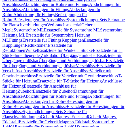
Anschlüsse
Abdichtungen für Rohre und Fittings
Abdichtungen für
Anschlüsse
Abdichtungen für Fittings
Abdeckungen für
Rohre
Abdeckung für Fittings
Befestigungen für
Rohre
Befestigungen für Anschlüsse
Systemdichtungen
Sets Schraube
für Flanschverbindungen
Verbrauchsmaterial
Geberit
Mepla
Systemrohre ML
Ersatzteile für Systemrohre ML
Systemrohre
Heizung ML
Ersatzteile für Systemrohre Heizung
ML
Fittings
Ersatzteile für Fittings
Kupplungen
Ersatzteile für
Kupplungen
Reduktionen
Ersatzteile für
Reduktionen
Winkel
Ersatzteile für Winkel
T-Stücke
Ersatzteile für T-
Stücke
Innenliegende Zirkulation
Übergänge unlösbar
Ersatzteile für
Übergänge unlösbar
Übergänge und Verbindungen, lösbar
Ersatzteile
für Übergänge und Verbindungen, lösbar
Verschlüsse
Ersatzteile für
Verschlüsse
Anschlüsse
Ersatzteile für Anschlüsse
Verteiler mit
Gewindeanschluss
Ersatzteile für Verteiler mit Gewindeanschluss
T-
Stücke für Heizung
Ersatzteile für T-Stücke für Heizung
Anschlüsse
für Heizung
Ersatzteile für Anschlüsse für
Heizung
Zubehör
Ersatzteile für Zubehör
Dämmungen für
Anschlüsse
Abdichtungen für Rohre und Fittings
Abdichtungen für
Anschlüsse
Abdeckungen für Rohre
Befestigungen für
Rohre
Befestigungen für Anschlüsse
Ersatzteile für Befestigungen für
Anschlüsse
Systemdichtungen
Sets Schraube für
Flanschverbindungen
Geberit Mapress Edelstahl
Geberit Mapress
Edelstahl
Ersatzteile für Geberit Mapress Edelstahl
Systemrohre
1.4401
Ersatzteile für Systemrohre 1.4401
Systemrohre