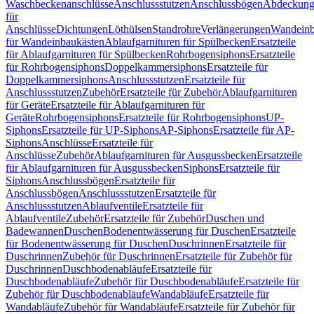
Waschbeckenanschlüsse
Anschlussstutzen
Anschlussbögen
Abdeckung
für
Anschlüsse
Dichtungen
Löthülsen
Standrohre
Verlängerungen
Wandeinb
für Wandeinbaukästen
Ablaufgarnituren für Spülbecken
Ersatzteile
für Ablaufgarnituren für Spülbecken
Rohrbogensiphons
Ersatzteile
für Rohrbogensiphons
Doppelkammersiphons
Ersatzteile für
Doppelkammersiphons
Anschlussstutzen
Ersatzteile für
Anschlussstutzen
Zubehör
Ersatzteile für Zubehör
Ablaufgarnituren
für Geräte
Ersatzteile für Ablaufgarnituren für
Geräte
Rohrbogensiphons
Ersatzteile für Rohrbogensiphons
UP-
Siphons
Ersatzteile für UP-Siphons
AP-Siphons
Ersatzteile für AP-
Siphons
Anschlüsse
Ersatzteile für
Anschlüsse
Zubehör
Ablaufgarnituren für Ausgussbecken
Ersatzteile
für Ablaufgarnituren für Ausgussbecken
Siphons
Ersatzteile für
Siphons
Anschlussbögen
Ersatzteile für
Anschlussbögen
Anschlussstutzen
Ersatzteile für
Anschlussstutzen
Ablaufventile
Ersatzteile für
Ablaufventile
Zubehör
Ersatzteile für Zubehör
Duschen und
Badewannen
Duschen
Bodenentwässerung für Duschen
Ersatzteile
für Bodenentwässerung für Duschen
Duschrinnen
Ersatzteile für
Duschrinnen
Zubehör für Duschrinnen
Ersatzteile für Zubehör für
Duschrinnen
Duschbodenabläufe
Ersatzteile für
Duschbodenabläufe
Zubehör für Duschbodenabläufe
Ersatzteile für
Zubehör für Duschbodenabläufe
Wandabläufe
Ersatzteile für
Wandabläufe
Zubehör für Wandabläufe
Ersatzteile für Zubehör für