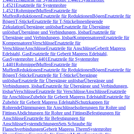
1.4521
Ersatzteile für Systemrohre
1.4521
Rohrnippel
Muffen
Ersatzteile für
Muffen
Reduktionen
Ersatzteile für Reduktionen
Bögen
Ersatzteile für
Bögen
T-Stücke
Ersatzteile für T-Stücke
Innenliegende
Zirkulation
Übergänge unlösbar
Ersatzteile für Übergänge
unlösbar
Übergänge und Verbindungen, lösbar
Ersatzteile für
Übergänge und Verbindungen, lösbar
Kompensatoren
Ersatzteile für
Kompensatoren
Verschlüsse
Ersatzteile für
Verschlüsse
Anschlüsse
Ersatzteile für Anschlüsse
Geberit Mapress
Edelstahl, Gas
Ersatzteile für Geberit Mapress Edelstahl,
Gas
Systemrohre 1.4401
Ersatzteile für Systemrohre
1.4401
Rohrnippel
Muffen
Ersatzteile für
Muffen
Reduktionen
Ersatzteile für Reduktionen
Bögen
Ersatzteile für
Bögen
T-Stücke
Ersatzteile für T-Stücke
Übergänge
unlösbar
Ersatzteile für Übergänge unlösbar
Übergänge und
Verbindungen, lösbar
Ersatzteile für Übergänge und Verbindungen,
lösbar
Verschlüsse
Ersatzteile für Verschlüsse
Anschlüsse
Ersatzteile
für Anschlüsse
Zubehör für Geberit Mapress Edelstahl
Ersatzteile für
Zubehör für Geberit Mapress Edelstahl
Schutzkappen für
Rohrende
Dämmungen für Anschlüsse
Isolierungen für Rohre und
Fittings
Abdichtungen für Rohre und Fittings
Befestigungen für
Anschlüsse
Ersatzteile für Befestigungen für
Anschlüsse
Systemdichtungen
Sets Schraube für
Flanschverbindungen
Geberit Mapress Therm
Systemrohre