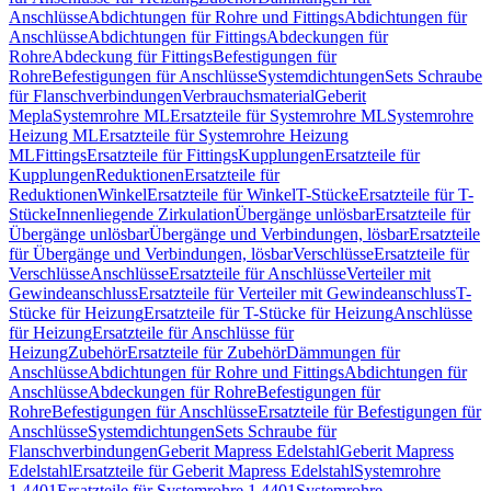
Anschlüsse
Abdichtungen für Rohre und Fittings
Abdichtungen für
Anschlüsse
Abdichtungen für Fittings
Abdeckungen für
Rohre
Abdeckung für Fittings
Befestigungen für
Rohre
Befestigungen für Anschlüsse
Systemdichtungen
Sets Schraube
für Flanschverbindungen
Verbrauchsmaterial
Geberit
Mepla
Systemrohre ML
Ersatzteile für Systemrohre ML
Systemrohre
Heizung ML
Ersatzteile für Systemrohre Heizung
ML
Fittings
Ersatzteile für Fittings
Kupplungen
Ersatzteile für
Kupplungen
Reduktionen
Ersatzteile für
Reduktionen
Winkel
Ersatzteile für Winkel
T-Stücke
Ersatzteile für T-
Stücke
Innenliegende Zirkulation
Übergänge unlösbar
Ersatzteile für
Übergänge unlösbar
Übergänge und Verbindungen, lösbar
Ersatzteile
für Übergänge und Verbindungen, lösbar
Verschlüsse
Ersatzteile für
Verschlüsse
Anschlüsse
Ersatzteile für Anschlüsse
Verteiler mit
Gewindeanschluss
Ersatzteile für Verteiler mit Gewindeanschluss
T-
Stücke für Heizung
Ersatzteile für T-Stücke für Heizung
Anschlüsse
für Heizung
Ersatzteile für Anschlüsse für
Heizung
Zubehör
Ersatzteile für Zubehör
Dämmungen für
Anschlüsse
Abdichtungen für Rohre und Fittings
Abdichtungen für
Anschlüsse
Abdeckungen für Rohre
Befestigungen für
Rohre
Befestigungen für Anschlüsse
Ersatzteile für Befestigungen für
Anschlüsse
Systemdichtungen
Sets Schraube für
Flanschverbindungen
Geberit Mapress Edelstahl
Geberit Mapress
Edelstahl
Ersatzteile für Geberit Mapress Edelstahl
Systemrohre
1.4401
Ersatzteile für Systemrohre 1.4401
Systemrohre