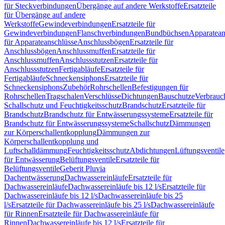
für Steckverbindungen
Übergänge auf andere Werkstoffe
Ersatzteile
für Übergänge auf andere
Werkstoffe
Gewindeverbindungen
Ersatzteile für
Gewindeverbindungen
Flanschverbindungen
Bundbüchsen
Apparatean
für Apparateanschlüsse
Anschlussbögen
Ersatzteile für
Anschlussbögen
Anschlussmuffen
Ersatzteile für
Anschlussmuffen
Anschlussstutzen
Ersatzteile für
Anschlussstutzen
Fertigabläufe
Ersatzteile für
Fertigabläufe
Schneckensiphons
Ersatzteile für
Schneckensiphons
Zubehör
Rohrschellen
Befestigungen für
Rohrschellen
Tragschalen
Verschlüsse
Dichtungen
Bauschutze
Verbrauc
Schallschutz und Feuchtigkeitsschutz
Brandschutz
Ersatzteile für
Brandschutz
Brandschutz für Entwässerungssysteme
Ersatzteile für
Brandschutz für Entwässerungssysteme
Schallschutz
Dämmungen
zur Körperschallentkopplung
Dämmungen zur
Körperschallentkopplung und
Luftschalldämmung
Feuchtigkeitsschutz
Abdichtungen
Lüftungsventile
für Entwässerung
Belüftungsventile
Ersatzteile für
Belüftungsventile
Geberit Pluvia
Dachentwässerung
Dachwassereinläufe
Ersatzteile für
Dachwassereinläufe
Dachwassereinläufe bis 12 l/s
Ersatzteile für
Dachwassereinläufe bis 12 l/s
Dachwassereinläufe bis 25
l/s
Ersatzteile für Dachwassereinläufe bis 25 l/s
Dachwassereinläufe
für Rinnen
Ersatzteile für Dachwassereinläufe für
Rinnen
Dachwassereinläufe bis 12 l/s
Ersatzteile für