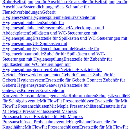
Rohre
Befestigungen für Anschlüsse
Ersatzteile für Befestigungen für
Anschlüsse
Systemdichtungen
Sets Schraube für
Flanschverbindungen
Geberit
Hygienesystem
Hygienespüleinheiten
Ersatzteile für
Hygienespüleinheiten
Zubehör für
Hygienespüleinheiten
Sensoren
Kabel
Abdeckungen und
Abdeckplatten
Spülkästen und WC-Steuerungen mit
Hygienespülung
Ersatzteile für Spülkästen und WC-Steuerungen mit
Hygienespülung
UP-Spülkästen mit
Hygienespülung
Hygieneeinbaumodule
Ersatzteile für
Hygieneeinbaumodule
Zubehör für Spülkästen und WC-
Steuerungen mit Hygienespülung
Ersatzteile für Zubehör für
Spülkästen und WC-Steuerungen mit
Hygienespülung
Sensoren
Kabel
Netzteile
Ersatzteile für
Netzteile
Netzwerkkomponenten
Geberit Connect Zubehör für
Geberit Hygienesystem
Ersatzteile für Geberit Connect Zubehör für
Geberit Hygienesystem
Gateways
Ersatzteile für
Gateways
Konverter
Ersatzteile für
Konverter
Sensoren
Montagematerial
Rohrarmaturen
Schrägsitzventile
E
für Schrägsitzventile
Mit FlowFit Pressanschlüssen
Ersatzteile für Mit
FlowFit Pressanschlüssen
Mit Mepla Pressanschlüssen
Ersatzteile für
Mit Mepla Pressanschlüssen
Mit Mapress
Pressanschlüssen
Ersatzteile für Mit Mapress
Pressanschlüssen
Probenahmeventile
Kugelhähne
Ersatzteile für
Kugelhähne
Mit FlowFit Pressanschlüssen
Ersatzteile für Mit FlowFit