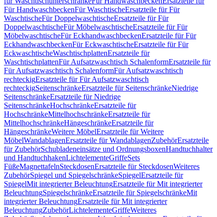
für Waschtischunterschränke
Für Handwaschbecken
Ersatzteile für
Für Handwaschbecken
Für Waschtische
Ersatzteile für Für
Waschtische
Für Doppelwaschtische
Ersatzteile für Für
Doppelwaschtische
Für Möbelwaschtische
Ersatzteile für Für
Möbelwaschtische
Für Eckhandwaschbecken
Ersatzteile für Für
Eckhandwaschbecken
Für Eckwaschtische
Ersatzteile für Für
Eckwaschtische
Waschtischplatten
Ersatzteile für
Waschtischplatten
Für Aufsatzwaschtisch Schalenform
Ersatzteile für
Für Aufsatzwaschtisch Schalenform
Für Aufsatzwaschtisch
rechteckig
Ersatzteile für Für Aufsatzwaschtisch
rechteckig
Seitenschränke
Ersatzteile für Seitenschränke
Niedrige
Seitenschränke
Ersatzteile für Niedrige
Seitenschränke
Hochschränke
Ersatzteile für
Hochschränke
Mittelhochschränke
Ersatzteile für
Mittelhochschränke
Hängeschränke
Ersatzteile für
Hängeschränke
Weitere Möbel
Ersatzteile für Weitere
Möbel
Wandablagen
Ersatzteile für Wandablagen
Zubehör
Ersatzteile
für Zubehör
Schubladeneinsätze und Ordnungsboxen
Handtuchhalter
und Handtuchhaken
Lichtelemente
Griffe
Sets
Füße
Magnettafeln
Steckdosen
Ersatzteile für Steckdosen
Weiteres
Zubehör
Spiegel und Spiegelschränke
Spiegel
Ersatzteile für
Spiegel
Mit integrierter Beleuchtung
Ersatzteile für Mit integrierter
Beleuchtung
Spiegelschränke
Ersatzteile für Spiegelschränke
Mit
integrierter Beleuchtung
Ersatzteile für Mit integrierter
Beleuchtung
Zubehör
Lichtelemente
Griffe
Weiteres