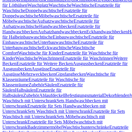
für Löthülsen
Waschplatz
Waschtische
Waschtische
Ersatzteile für
Waschtische
Doppelwaschtische
Ersatzteile für
Doppelwaschtische
Möbelwaschtische
Ersatzteile für
Möbelwaschtische
Aufsatzwaschtische
Ersatzteile für
Aufsatzwaschtische
Handwaschbecken
Ersatzteile für
Handwaschbecken
Aufsatzhandwaschbecken
Eckhandwaschbecken
H
für Halbeinbauwaschtische
Einbauwaschtische
Ersatzteile für
Einbauwaschtische
Unterbauwaschtische
Ersatzteile für
Unterbauwaschtische
Eckwaschtische
Waschtische
Comfort
Waschtische für Kinder
Ersatzteile für Waschtische für
Kinder
Waschtische
Waschrinnen
Ersatzteile für Waschrinnen
Weitere
Becken
Ersatzteile für Weitere Becken
Ausgussbecken
Ersatzteile für
Ausgussbecken
Ausgüsse
Ersatzteile für
Ausgüsse
Mehrzweckbecken
Gipsfangbecken
Waschtische für
Klassenräume
Ersatzteile für Waschtische für
Klassenräume
Zubehör
Säulen
Ersatzteile für
Säulen
Halbsäulen
Ersatzteile für
Halbsäulen
Zubehör
Ablaufdeckel
Befestigungsmaterial
Dekorblenden
W
Waschtisch mit Unterschrank
Sets Handwaschbecken mit
Unterschrank
Ersatzteile für Sets Handwaschbecken mit
Unterschrank
Sets Waschtisch mit Unterschrank
Ersatzteile für Sets
Waschtisch mit Unterschrank
Sets Möbelwaschtisch mit
Unterschrank
Ersatzteile für Sets Möbelwaschtisch mit
Unterschrank
Badezimmermöbel
Waschtischunterschränke
Ersatzteile