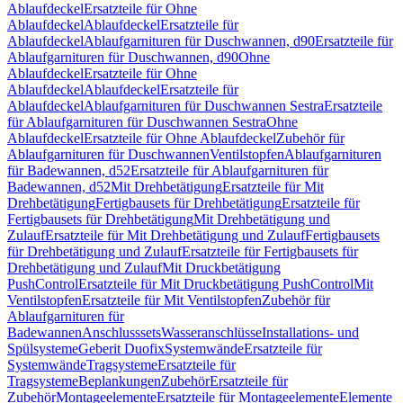
Ablaufdeckel
Ersatzteile für Ohne
Ablaufdeckel
Ablaufdeckel
Ersatzteile für
Ablaufdeckel
Ablaufgarnituren für Duschwannen, d90
Ersatzteile für
Ablaufgarnituren für Duschwannen, d90
Ohne
Ablaufdeckel
Ersatzteile für Ohne
Ablaufdeckel
Ablaufdeckel
Ersatzteile für
Ablaufdeckel
Ablaufgarnituren für Duschwannen Sestra
Ersatzteile
für Ablaufgarnituren für Duschwannen Sestra
Ohne
Ablaufdeckel
Ersatzteile für Ohne Ablaufdeckel
Zubehör für
Ablaufgarnituren für Duschwannen
Ventilstopfen
Ablaufgarnituren
für Badewannen, d52
Ersatzteile für Ablaufgarnituren für
Badewannen, d52
Mit Drehbetätigung
Ersatzteile für Mit
Drehbetätigung
Fertigbausets für Drehbetätigung
Ersatzteile für
Fertigbausets für Drehbetätigung
Mit Drehbetätigung und
Zulauf
Ersatzteile für Mit Drehbetätigung und Zulauf
Fertigbausets
für Drehbetätigung und Zulauf
Ersatzteile für Fertigbausets für
Drehbetätigung und Zulauf
Mit Druckbetätigung
PushControl
Ersatzteile für Mit Druckbetätigung PushControl
Mit
Ventilstopfen
Ersatzteile für Mit Ventilstopfen
Zubehör für
Ablaufgarnituren für
Badewannen
Anschlusssets
Wasseranschlüsse
Installations- und
Spülsysteme
Geberit Duofix
Systemwände
Ersatzteile für
Systemwände
Tragsysteme
Ersatzteile für
Tragsysteme
Beplankungen
Zubehör
Ersatzteile für
Zubehör
Montageelemente
Ersatzteile für Montageelemente
Elemente