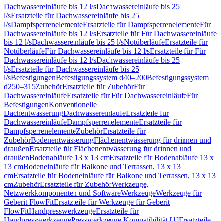
Dachwassereinläufe bis 12 l/s
Dachwassereinläufe bis 25
l/s
Ersatzteile für Dachwassereinläufe bis 25
l/s
Dampfsperrenelemente
Ersatzteile für Dampfsperrenelemente
Für
Dachwassereinläufe bis 12 l/s
Ersatzteile für Für Dachwassereinläufe
bis 12 l/s
Dachwassereinläufe bis 25 l/s
Notüberläufe
Ersatzteile für
Notüberläufe
Für Dachwassereinläufe bis 12 l/s
Ersatzteile für Für
Dachwassereinläufe bis 12 l/s
Dachwassereinläufe bis 25
l/s
Ersatzteile für Dachwassereinläufe bis 25
l/s
Befestigungen
Befestigungssystem d40–200
Befestigungssystem
d250–315
Zubehör
Ersatzteile für Zubehör
Für
Dachwassereinläufe
Ersatzteile für Für Dachwassereinläufe
Für
Befestigungen
Konventionelle
Dachentwässerung
Dachwassereinläufe
Ersatzteile für
Dachwassereinläufe
Dampfsperrenelemente
Ersatzteile für
Dampfsperrenelemente
Zubehör
Ersatzteile für
Zubehör
Bodenentwässerung
Flächenentwässerung für drinnen und
draußen
Ersatzteile für Flächenentwässerung für drinnen und
draußen
Bodenabläufe 13 x 13 cm
Ersatzteile für Bodenabläufe 13 x
13 cm
Bodeneinläufe für Balkone und Terrassen, 13 x 13
cm
Ersatzteile für Bodeneinläufe für Balkone und Terrassen, 13 x 13
cm
Zubehör
Ersatzteile für Zubehör
Werkzeuge,
Netzwerkkomponenten und Software
Werkzeuge
Werkzeuge für
Geberit FlowFit
Ersatzteile für Werkzeuge für Geberit
FlowFit
Handpresswerkzeuge
Ersatzteile für
Handpresswerkzeuge
Presswerkzeuge Kompatibilität [1]
Ersatzteile