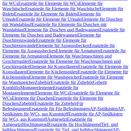
für WCs
Ersatzteile für Elemente für WCs
Elemente für
Waschtische
Ersatzteile für Elemente für Waschtische
Elemente für
Bidets
Ersatzteile für Elemente für Bidets
Elemente für
Urinale
Ersatzteile für Elemente für Urinale
Elemente für Duschen
mit Wandablauf
Ersatzteile für Elemente für Duschen mit
Wandablauf
Elemente für Duschen und Badewannen
Ersatzteile für
Elemente für Duschen und Badewannen
Elemente für
Duschtrennwände
Ersatzteile für Elemente für
Duschtrennwände
Elemente für Ausgussbecken
Ersatzteile für
Elemente für Ausgussbecken
Elemente für Armaturen
Ersatzteile für
Elemente für Armaturen
Elemente für Waschmaschinen und
Geschirrspüler
Ersatzteile für Elemente für Waschmaschinen und
Geschirrspüler
Elemente für Konsollasten
Ersatzteile für Elemente für
Konsollasten
Elemente für Küchenspülen
Ersatzteile für Elemente für
Küchenspülen
Elemente für Wandspeicher
Ersatzteile für Elemente
für Wandspeicher
Zubehör
Ersatzteile für Zubehör
Geberit
Kombifix
Montageelemente
Ersatzteile für
Montageelemente
Elemente für WCs
Ersatzteile für Elemente für
WCs
Elemente für Duschen
Ersatzteile für Elemente für
Duschen
Zubehör
Ersatzteile für Zubehör
Für
Befestigungen
Ersatzteile für Für Befestigungen
AP-Spülkästen
AP-
Spülkästen für WCs, aus Kunststoff
Ersatzteile für AP-Spülkästen
für WCs, aus Kunststoff
Aufgesetzt
Ersatzteile für
Aufgesetzt
Hochhängend
Ersatzteile für Hochhängend
Tief- und
halbhochhängend
Ersatzteile für Tief- und halbhochhängend
AP-