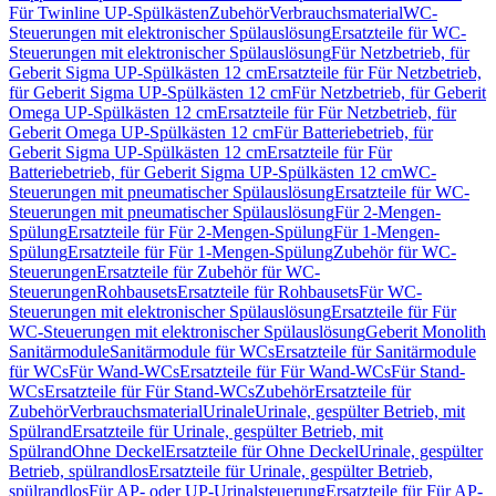
Für Twinline UP-Spülkästen
Zubehör
Verbrauchsmaterial
WC-
Steuerungen mit elektronischer Spülauslösung
Ersatzteile für WC-
Steuerungen mit elektronischer Spülauslösung
Für Netzbetrieb, für
Geberit Sigma UP-Spülkästen 12 cm
Ersatzteile für Für Netzbetrieb,
für Geberit Sigma UP-Spülkästen 12 cm
Für Netzbetrieb, für Geberit
Omega UP-Spülkästen 12 cm
Ersatzteile für Für Netzbetrieb, für
Geberit Omega UP-Spülkästen 12 cm
Für Batteriebetrieb, für
Geberit Sigma UP-Spülkästen 12 cm
Ersatzteile für Für
Batteriebetrieb, für Geberit Sigma UP-Spülkästen 12 cm
WC-
Steuerungen mit pneumatischer Spülauslösung
Ersatzteile für WC-
Steuerungen mit pneumatischer Spülauslösung
Für 2-Mengen-
Spülung
Ersatzteile für Für 2-Mengen-Spülung
Für 1-Mengen-
Spülung
Ersatzteile für Für 1-Mengen-Spülung
Zubehör für WC-
Steuerungen
Ersatzteile für Zubehör für WC-
Steuerungen
Rohbausets
Ersatzteile für Rohbausets
Für WC-
Steuerungen mit elektronischer Spülauslösung
Ersatzteile für Für
WC-Steuerungen mit elektronischer Spülauslösung
Geberit Monolith
Sanitärmodule
Sanitärmodule für WCs
Ersatzteile für Sanitärmodule
für WCs
Für Wand-WCs
Ersatzteile für Für Wand-WCs
Für Stand-
WCs
Ersatzteile für Für Stand-WCs
Zubehör
Ersatzteile für
Zubehör
Verbrauchsmaterial
Urinale
Urinale, gespülter Betrieb, mit
Spülrand
Ersatzteile für Urinale, gespülter Betrieb, mit
Spülrand
Ohne Deckel
Ersatzteile für Ohne Deckel
Urinale, gespülter
Betrieb, spülrandlos
Ersatzteile für Urinale, gespülter Betrieb,
spülrandlos
Für AP- oder UP-Urinalsteuerung
Ersatzteile für Für AP-