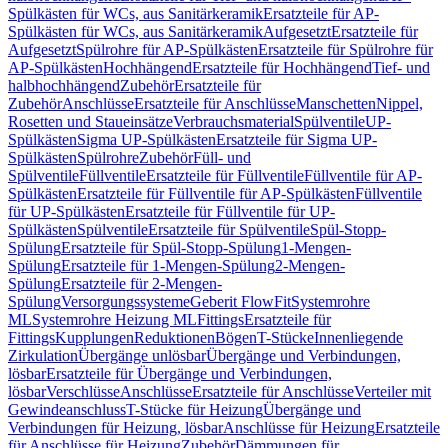
Spülkästen für WCs, aus Sanitärkeramik
Ersatzteile für AP-
Spülkästen für WCs, aus Sanitärkeramik
Aufgesetzt
Ersatzteile für
Aufgesetzt
Spülrohre für AP-Spülkästen
Ersatzteile für Spülrohre für
AP-Spülkästen
Hochhängend
Ersatzteile für Hochhängend
Tief- und
halbhochhängend
Zubehör
Ersatzteile für
Zubehör
Anschlüsse
Ersatzteile für Anschlüsse
Manschetten
Nippel,
Rosetten und Staueinsätze
Verbrauchsmaterial
Spülventile
UP-
Spülkästen
Sigma UP-Spülkästen
Ersatzteile für Sigma UP-
Spülkästen
Spülrohre
Zubehör
Füll- und
Spülventile
Füllventile
Ersatzteile für Füllventile
Füllventile für AP-
Spülkästen
Ersatzteile für Füllventile für AP-Spülkästen
Füllventile
für UP-Spülkästen
Ersatzteile für Füllventile für UP-
Spülkästen
Spülventile
Ersatzteile für Spülventile
Spül-Stopp-
Spülung
Ersatzteile für Spül-Stopp-Spülung
1-Mengen-
Spülung
Ersatzteile für 1-Mengen-Spülung
2-Mengen-
Spülung
Ersatzteile für 2-Mengen-
Spülung
Versorgungssysteme
Geberit FlowFit
Systemrohre
ML
Systemrohre Heizung ML
Fittings
Ersatzteile für
Fittings
Kupplungen
Reduktionen
Bögen
T-Stücke
Innenliegende
Zirkulation
Übergänge unlösbar
Übergänge und Verbindungen,
lösbar
Ersatzteile für Übergänge und Verbindungen,
lösbar
Verschlüsse
Anschlüsse
Ersatzteile für Anschlüsse
Verteiler mit
Gewindeanschluss
T-Stücke für Heizung
Übergänge und
Verbindungen für Heizung, lösbar
Anschlüsse für Heizung
Ersatzteile
für Anschlüsse für Heizung
Zubehör
Dämmungen für