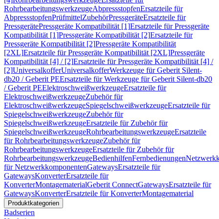
Rohrbearbeitungswerkzeuge
Abpressstopfen
Ersatzteile für
Abpressstopfen
Prüfmittel
Zubehör
Pressgeräte
Ersatzteile für
Pressgeräte
Pressgeräte Kompatibilität [1]
Ersatzteile für Pressgeräte
Kompatibilität [1]
Pressgeräte Kompatibilität [2]
Ersatzteile für
Pressgeräte Kompatibilität [2]
Pressgeräte Kompatibilität
[2XL]
Ersatzteile für Pressgeräte Kompatibilität [2XL]
Pressgeräte
Kompatibilität [4] / [2]
Ersatzteile für Pressgeräte Kompatibilität [4] /
[2]
Universalkoffer
Universalkoffer
Werkzeuge für Geberit Silent-
db20 / Geberit PE
Ersatzteile für Werkzeuge für Geberit Silent-db20
/ Geberit PE
Elektroschweißwerkzeuge
Ersatzteile für
Elektroschweißwerkzeuge
Zubehör für
Elektroschweißwerkzeuge
Spiegelschweißwerkzeuge
Ersatzteile für
Spiegelschweißwerkzeuge
Zubehör für
Spiegelschweißwerkzeuge
Ersatzteile für Zubehör für
Spiegelschweißwerkzeuge
Rohrbearbeitungswerkzeuge
Ersatzteile
für Rohrbearbeitungswerkzeuge
Zubehör für
Rohrbearbeitungswerkzeuge
Ersatzteile für Zubehör für
Rohrbearbeitungswerkzeuge
Bedienhilfen
Fernbedienungen
Netzwerk
für Netzwerkkomponenten
Gateways
Ersatzteile für
Gateways
Konverter
Ersatzteile für
Konverter
Montagematerial
Geberit Connect
Gateways
Ersatzteile für
Gateways
Konverter
Ersatzteile für Konverter
Montagematerial
Produktkategorien
Badserien