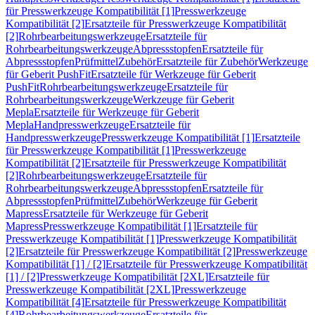
für Presswerkzeuge Kompatibilität [1]
Presswerkzeuge
Kompatibilität [2]
Ersatzteile für Presswerkzeuge Kompatibilität
[2]
Rohrbearbeitungswerkzeuge
Ersatzteile für
Rohrbearbeitungswerkzeuge
Abpressstopfen
Ersatzteile für
Abpressstopfen
Prüfmittel
Zubehör
Ersatzteile für Zubehör
Werkzeuge
für Geberit PushFit
Ersatzteile für Werkzeuge für Geberit
PushFit
Rohrbearbeitungswerkzeuge
Ersatzteile für
Rohrbearbeitungswerkzeuge
Werkzeuge für Geberit
Mepla
Ersatzteile für Werkzeuge für Geberit
Mepla
Handpresswerkzeuge
Ersatzteile für
Handpresswerkzeuge
Presswerkzeuge Kompatibilität [1]
Ersatzteile
für Presswerkzeuge Kompatibilität [1]
Presswerkzeuge
Kompatibilität [2]
Ersatzteile für Presswerkzeuge Kompatibilität
[2]
Rohrbearbeitungswerkzeuge
Ersatzteile für
Rohrbearbeitungswerkzeuge
Abpressstopfen
Ersatzteile für
Abpressstopfen
Prüfmittel
Zubehör
Werkzeuge für Geberit
Mapress
Ersatzteile für Werkzeuge für Geberit
Mapress
Presswerkzeuge Kompatibilität [1]
Ersatzteile für
Presswerkzeuge Kompatibilität [1]
Presswerkzeuge Kompatibilität
[2]
Ersatzteile für Presswerkzeuge Kompatibilität [2]
Presswerkzeuge
Kompatibilität [1] / [2]
Ersatzteile für Presswerkzeuge Kompatibilität
[1] / [2]
Presswerkzeuge Kompatibilität [2XL]
Ersatzteile für
Presswerkzeuge Kompatibilität [2XL]
Presswerkzeuge
Kompatibilität [4]
Ersatzteile für Presswerkzeuge Kompatibilität
[4]
Rohrbearbeitungswerkzeuge
Ersatzteile für