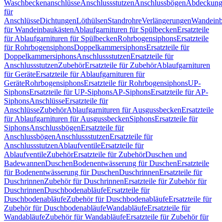
Waschbeckenanschlüsse
Anschlussstutzen
Anschlussbögen
Abdeckung
für
Anschlüsse
Dichtungen
Löthülsen
Standrohre
Verlängerungen
Wandeinb
für Wandeinbaukästen
Ablaufgarnituren für Spülbecken
Ersatzteile
für Ablaufgarnituren für Spülbecken
Rohrbogensiphons
Ersatzteile
für Rohrbogensiphons
Doppelkammersiphons
Ersatzteile für
Doppelkammersiphons
Anschlussstutzen
Ersatzteile für
Anschlussstutzen
Zubehör
Ersatzteile für Zubehör
Ablaufgarnituren
für Geräte
Ersatzteile für Ablaufgarnituren für
Geräte
Rohrbogensiphons
Ersatzteile für Rohrbogensiphons
UP-
Siphons
Ersatzteile für UP-Siphons
AP-Siphons
Ersatzteile für AP-
Siphons
Anschlüsse
Ersatzteile für
Anschlüsse
Zubehör
Ablaufgarnituren für Ausgussbecken
Ersatzteile
für Ablaufgarnituren für Ausgussbecken
Siphons
Ersatzteile für
Siphons
Anschlussbögen
Ersatzteile für
Anschlussbögen
Anschlussstutzen
Ersatzteile für
Anschlussstutzen
Ablaufventile
Ersatzteile für
Ablaufventile
Zubehör
Ersatzteile für Zubehör
Duschen und
Badewannen
Duschen
Bodenentwässerung für Duschen
Ersatzteile
für Bodenentwässerung für Duschen
Duschrinnen
Ersatzteile für
Duschrinnen
Zubehör für Duschrinnen
Ersatzteile für Zubehör für
Duschrinnen
Duschbodenabläufe
Ersatzteile für
Duschbodenabläufe
Zubehör für Duschbodenabläufe
Ersatzteile für
Zubehör für Duschbodenabläufe
Wandabläufe
Ersatzteile für
Wandabläufe
Zubehör für Wandabläufe
Ersatzteile für Zubehör für