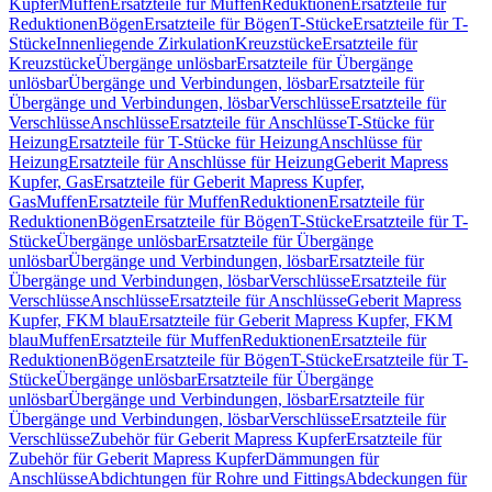
Kupfer
Muffen
Ersatzteile für Muffen
Reduktionen
Ersatzteile für
Reduktionen
Bögen
Ersatzteile für Bögen
T-Stücke
Ersatzteile für T-
Stücke
Innenliegende Zirkulation
Kreuzstücke
Ersatzteile für
Kreuzstücke
Übergänge unlösbar
Ersatzteile für Übergänge
unlösbar
Übergänge und Verbindungen, lösbar
Ersatzteile für
Übergänge und Verbindungen, lösbar
Verschlüsse
Ersatzteile für
Verschlüsse
Anschlüsse
Ersatzteile für Anschlüsse
T-Stücke für
Heizung
Ersatzteile für T-Stücke für Heizung
Anschlüsse für
Heizung
Ersatzteile für Anschlüsse für Heizung
Geberit Mapress
Kupfer, Gas
Ersatzteile für Geberit Mapress Kupfer,
Gas
Muffen
Ersatzteile für Muffen
Reduktionen
Ersatzteile für
Reduktionen
Bögen
Ersatzteile für Bögen
T-Stücke
Ersatzteile für T-
Stücke
Übergänge unlösbar
Ersatzteile für Übergänge
unlösbar
Übergänge und Verbindungen, lösbar
Ersatzteile für
Übergänge und Verbindungen, lösbar
Verschlüsse
Ersatzteile für
Verschlüsse
Anschlüsse
Ersatzteile für Anschlüsse
Geberit Mapress
Kupfer, FKM blau
Ersatzteile für Geberit Mapress Kupfer, FKM
blau
Muffen
Ersatzteile für Muffen
Reduktionen
Ersatzteile für
Reduktionen
Bögen
Ersatzteile für Bögen
T-Stücke
Ersatzteile für T-
Stücke
Übergänge unlösbar
Ersatzteile für Übergänge
unlösbar
Übergänge und Verbindungen, lösbar
Ersatzteile für
Übergänge und Verbindungen, lösbar
Verschlüsse
Ersatzteile für
Verschlüsse
Zubehör für Geberit Mapress Kupfer
Ersatzteile für
Zubehör für Geberit Mapress Kupfer
Dämmungen für
Anschlüsse
Abdichtungen für Rohre und Fittings
Abdeckungen für