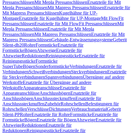
Pressanschlüssen
Mit Mepla Pressanschlüssen
Ersatzteile für Mit
Mepla Pressanschlüssen
Mit Mapress Pressanschlüssen
Ersatzteile für
Mit Mapress Pressanschlüssen
Kugelhähne für UP-
Montage
Ersatzteile für Kugelhähne für UP-Montage
Mit FlowFit
Pressanschlüssen
Ersatzteile für Mit FlowFit Pressanschlüssen
Mit
Mepla Pressanschlüssen
Ersatzteile für Mit Mepla
Pressanschlüssen
Mit Mapress Pressanschlüssen
Ersatzteile für Mit
Mapress Pressanschlüssen
Gebäude-Entwässerungssysteme
Geberit
Silent-db20
Rohre
Formstücke
Ersatzteile für
Formstücke
Bögen
Abzweige
Ersatzteile für
Abzweige
Reduktionen
Reinigungsstücke
Ersatzteile für
Reinigungsstücke
Formstücke
SuperTube
Bögen
Sonderformstücke
Verbindungen
Ersatzteile für
Verbindungen
Schweißverbindungen
Steckverbindungen
Ersatzteile
für Steckverbindungen
Spannverbindungen
Übergänge auf andere
Werkstoffe
Ersatzteile für Übergänge auf andere
Werkstoffe
Apparateanschlüsse
Ersatzteile für
Apparateanschlüsse
Anschlussbögen
Ersatzteile für
Anschlussbögen
Anschlusssteckmuffen
Ersatzteile für
Anschlusssteckmuffen
Zubehör
Rohrschellen
Befestigungen für
Rohrschellen
Verschlüsse
Dichtungen
Verbrauchsmaterial
Geberit
Silent-PP
Rohre
Ersatzteile für Rohre
Formstücke
Ersatzteile für
Formstücke
Bögen
Ersatzteile für Bögen
Abzweige
Ersatzteile für
Abzweige
Reduktionen
Ersatzteile für
Reduktionen
Reinigungsstücke
Ersatzteile für