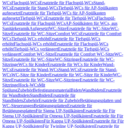
WCs
Flachspül-WCs
Ersatzteile für Flachspül-WCs
Stand-
WCs
Ersatzteile für Stand-WCs
Tiefspül-WCs für AP-Spülkasten
aufgesetzt
Ersatzteile für Tiefspül-WCs für AP-Spülkasten
aufgesetzt
Tiefspül-WCs
Ersatzteile für Tiefspül-WCs
Flachspül-
WCs
Ersatzteile für Flachspül-WCs
AP-Spülkästen für WCs, aus
Sanitärkeramik
Aufgesetzt
WC-Sitze
Ersatzteile für WC-Sitze
WC-
Sitze
Ersatzteile für WC-Sitze
Comfort WCs
Ersatzteile für Comfort
WCs
Tiefspül-WCs erhöht
Ersatzteile für Tiefspül-WCs
erhöht
Flachspül-WCs erhöht
Ersatzteile für Flachspül-WCs
erhöht
Tiefspül-WCs verlängert
Ersatzteile für Tiefspül-WCs
verlängert
Comfort WC-Sitze
Ersatzteile für Comfort WC-Sitze
WC-
Sitze
Ersatzteile für WC-Sitze
WC-Sitzringe
Ersatzteile für WC-
Sitzringe
WCs für Kinder
Ersatzteile für WCs für Kinder
Wand-
WCs
Ersatzteile für Wand-WCs
Stand-WCs
Ersatzteile für Stand-
WCs
WC-Sitze für Kinder
Ersatzteile für WC-Sitze für Kinder
WC-
Sitze
Ersatzteile für WC-Sitze
WC-Sitzringe
Ersatzteile für WC-
Sitzringe
Hock-WCs
Mit
Spülung
Zubehör
Befestigungsmaterial
Bidets
Wandbidets
Ersatzteile
für Wandbidets
Standbidets
Ersatzteile für
Standbidets
Zubehör
Ersatzteile für Zubehör
Betätigungsplatten und
WC-Steuerungen
Betätigungsplatten
Ersatzteile für
Betätigungsplatten
Für Sigma UP-Spülkästen
Ersatzteile für Für
Sigma UP-Spülkästen
Für Omega UP-Spülkästen
Ersatzteile für Für
Omega UP-Spülkästen
Für Kappa UP-Spülkästen
Ersatzteile für Für
Kappa UP-Spülkästen
Für Twinline UP-Spülkästen
Ersatzteile für