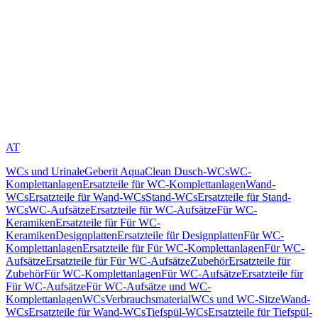
AT
WCs und Urinale
Geberit AquaClean Dusch-WCs
WC-
Komplettanlagen
Ersatzteile für WC-Komplettanlagen
Wand-
WCs
Ersatzteile für Wand-WCs
Stand-WCs
Ersatzteile für Stand-
WCs
WC-Aufsätze
Ersatzteile für WC-Aufsätze
Für WC-
Keramiken
Ersatzteile für Für WC-
Keramiken
Designplatten
Ersatzteile für Designplatten
Für WC-
Komplettanlagen
Ersatzteile für Für WC-Komplettanlagen
Für WC-
Aufsätze
Ersatzteile für Für WC-Aufsätze
Zubehör
Ersatzteile für
Zubehör
Für WC-Komplettanlagen
Für WC-Aufsätze
Ersatzteile für
Für WC-Aufsätze
Für WC-Aufsätze und WC-
Komplettanlagen
WCs
Verbrauchsmaterial
WCs und WC-Sitze
Wand-
WCs
Ersatzteile für Wand-WCs
Tiefspül-WCs
Ersatzteile für Tiefspül-