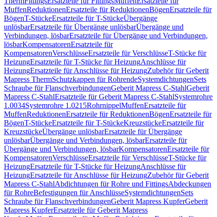
Therm
Fittings
Ersatzteile für Fittings
Muffen
Ersatzteile für
Muffen
Reduktionen
Ersatzteile für Reduktionen
Bögen
Ersatzteile für
Bögen
T-Stücke
Ersatzteile für T-Stücke
Übergänge
unlösbar
Ersatzteile für Übergänge unlösbar
Übergänge und
Verbindungen, lösbar
Ersatzteile für Übergänge und Verbindungen,
lösbar
Kompensatoren
Ersatzteile für
Kompensatoren
Verschlüsse
Ersatzteile für Verschlüsse
T-Stücke für
Heizung
Ersatzteile für T-Stücke für Heizung
Anschlüsse für
Heizung
Ersatzteile für Anschlüsse für Heizung
Zubehör für Geberit
Mapress Therm
Schutzkappen für Rohrende
Systemdichtungen
Sets
Schraube für Flanschverbindungen
Geberit Mapress C-Stahl
Geberit
Mapress C-Stahl
Ersatzteile für Geberit Mapress C-Stahl
Systemrohre
1.0034
Systemrohre 1.0215
Rohrnippel
Muffen
Ersatzteile für
Muffen
Reduktionen
Ersatzteile für Reduktionen
Bögen
Ersatzteile für
Bögen
T-Stücke
Ersatzteile für T-Stücke
Kreuzstücke
Ersatzteile für
Kreuzstücke
Übergänge unlösbar
Ersatzteile für Übergänge
unlösbar
Übergänge und Verbindungen, lösbar
Ersatzteile für
Übergänge und Verbindungen, lösbar
Kompensatoren
Ersatzteile für
Kompensatoren
Verschlüsse
Ersatzteile für Verschlüsse
T-Stücke für
Heizung
Ersatzteile für T-Stücke für Heizung
Anschlüsse für
Heizung
Ersatzteile für Anschlüsse für Heizung
Zubehör für Geberit
Mapress C-Stahl
Abdichtungen für Rohre und Fittings
Abdeckungen
für Rohre
Befestigungen für Anschlüsse
Systemdichtungen
Sets
Schraube für Flanschverbindungen
Geberit Mapress Kupfer
Geberit
Mapress Kupfer
Ersatzteile für Geberit Mapress