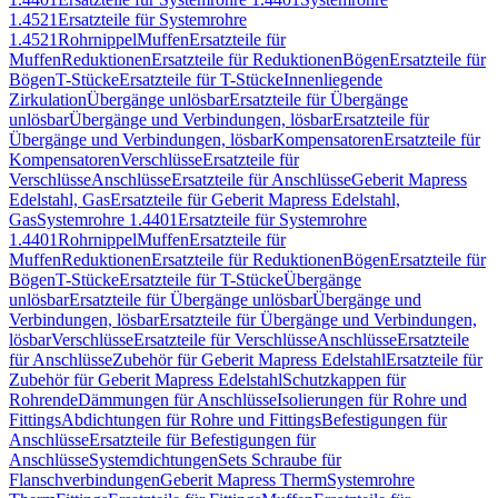
1.4521
Ersatzteile für Systemrohre
1.4521
Rohrnippel
Muffen
Ersatzteile für
Muffen
Reduktionen
Ersatzteile für Reduktionen
Bögen
Ersatzteile für
Bögen
T-Stücke
Ersatzteile für T-Stücke
Innenliegende
Zirkulation
Übergänge unlösbar
Ersatzteile für Übergänge
unlösbar
Übergänge und Verbindungen, lösbar
Ersatzteile für
Übergänge und Verbindungen, lösbar
Kompensatoren
Ersatzteile für
Kompensatoren
Verschlüsse
Ersatzteile für
Verschlüsse
Anschlüsse
Ersatzteile für Anschlüsse
Geberit Mapress
Edelstahl, Gas
Ersatzteile für Geberit Mapress Edelstahl,
Gas
Systemrohre 1.4401
Ersatzteile für Systemrohre
1.4401
Rohrnippel
Muffen
Ersatzteile für
Muffen
Reduktionen
Ersatzteile für Reduktionen
Bögen
Ersatzteile für
Bögen
T-Stücke
Ersatzteile für T-Stücke
Übergänge
unlösbar
Ersatzteile für Übergänge unlösbar
Übergänge und
Verbindungen, lösbar
Ersatzteile für Übergänge und Verbindungen,
lösbar
Verschlüsse
Ersatzteile für Verschlüsse
Anschlüsse
Ersatzteile
für Anschlüsse
Zubehör für Geberit Mapress Edelstahl
Ersatzteile für
Zubehör für Geberit Mapress Edelstahl
Schutzkappen für
Rohrende
Dämmungen für Anschlüsse
Isolierungen für Rohre und
Fittings
Abdichtungen für Rohre und Fittings
Befestigungen für
Anschlüsse
Ersatzteile für Befestigungen für
Anschlüsse
Systemdichtungen
Sets Schraube für
Flanschverbindungen
Geberit Mapress Therm
Systemrohre