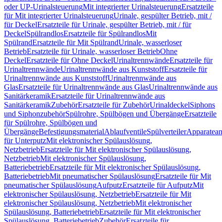
oder UP-Urinalsteuerung
Mit integrierter Urinalsteuerung
Ersatzteile
für Mit integrierter Urinalsteuerung
Urinale, gespülter Betrieb, mit /
für Deckel
Ersatzteile für Urinale, gespülter Betrieb, mit / für
Deckel
Spülrandlos
Ersatzteile für Spülrandlos
Mit
Spülrand
Ersatzteile für Mit Spülrand
Urinale, wasserloser
Betrieb
Ersatzteile für Urinale, wasserloser Betrieb
Ohne
Deckel
Ersatzteile für Ohne Deckel
Urinaltrennwände
Ersatzteile für
Urinaltrennwände
Urinaltrennwände aus Kunststoff
Ersatzteile für
Urinaltrennwände aus Kunststoff
Urinaltrennwände aus
Glas
Ersatzteile für Urinaltrennwände aus Glas
Urinaltrennwände aus
Sanitärkeramik
Ersatzteile für Urinaltrennwände aus
Sanitärkeramik
Zubehör
Ersatzteile für Zubehör
Urinaldeckel
Siphons
und Siphonzubehör
Spülrohre, Spülbögen und Übergänge
Ersatzteile
für Spülrohre, Spülbögen und
Übergänge
Befestigungsmaterial
Ablaufventile
Spülverteiler
Apparatean
für Unterputz
Mit elektronischer Spülauslösung,
Netzbetrieb
Ersatzteile für Mit elektronischer Spülauslösung,
Netzbetrieb
Mit elektronischer Spülauslösung,
Batteriebetrieb
Ersatzteile für Mit elektronischer Spülauslösung,
Batteriebetrieb
Mit pneumatischer Spülauslösung
Ersatzteile für Mit
pneumatischer Spülauslösung
Aufputz
Ersatzteile für Aufputz
Mit
elektronischer Spülauslösung, Netzbetrieb
Ersatzteile für Mit
elektronischer Spülauslösung, Netzbetrieb
Mit elektronischer
Spülauslösung, Batteriebetrieb
Ersatzteile für Mit elektronischer
Spülauslösung, Batteriebetrieb
Zubehör
Ersatzteile für