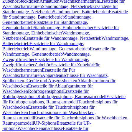
Zubehör
Steckdosen
Armaturen
Waschtischarmaturen
Ersatzteile für
Waschtischarmaturen
Standmontage, Netzbetrieb
Ersatzteile für
Standmontage, Netzbetrieb
Standmontage, Batteriebetrieb
Ersatzteile
für Standmontage, Batteriebetrieb
Standmontage,
Generatorbetrieb
Ersatzteile für Standmontage,
Generatorbetrieb
Standmontage, Einhebelmischer
Ersatzteile für
Standmontage, Einhebelmischer
Wandmontage,
Netzbetrieb
Ersatzteile für Wandmontage, Netzbetrieb
Wandmontage,
Batteriebetrieb
Ersatzteile für Wandmontage,
Batteriebetrieb
Wandmontage, Generatorbetrieb
Ersatzteile für
Wandmontage, Generatorbetrieb
Wandmontage,
Zweigriffmischer
Ersatzteile für Wandmontage,
Zweigriffmischer
Zubehör
Ersatzteile für Zubehör
Für
Waschtischarmaturen
Ersatzteile für Für
Waschtischarmaturen
Apparateanschlüsse für Waschplatz,
Spülbecken, Geräte und Ausgussbecken
Ablaufgarnituren für
Waschbecken
Ersatzteile für Ablaufgarnituren für
Waschbecken
Rohrbogensiphons
Ersatzteile für
Rohrbogensiphons
Rohrbogensiphons, Raumsparmodell
Ersatzteile
für Rohrbogensiphons, Raumsparmodell
Tauchrohrsiphons für
Waschbecken
Ersatzteile für Tauchrohrsiphons für
Waschbecken
Tauchrohrsiphons für Waschbecken,
Raumsparmodell
Ersatzteile für Tauchrohrsiphons für Waschbecken,
Raumsparmodell
UP-Siphons
Ersatzteile für UP-
Siphons
Waschbeckenanschlüsse
Ersatzteile für