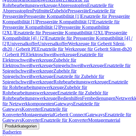
Rohrbearbeitungswerkzeuge
Abpressstopfen
Ersatzteile für
Abpressstopfen
Prüfmittel
Zubehör
Pressgeräte
Ersatzteile für
Pressgeräte
Pressgeräte Kompatibilität [1]
Ersatzteile für Pressgeräte
Kompatibilität [1]
Pressgeräte Kompatibilität [2]
Ersatzteile für
Pressgeräte Kompatibilität [2]
Pressgeräte Kompatibilität
[2XL]
Ersatzteile für Pressgeräte Kompatibilität [2XL]
Pressgeräte
Kompatibilität [4] / [2]
Ersatzteile für Pressgeräte Kompatibilität [4] /
[2]
Universalkoffer
Universalkoffer
Werkzeuge für Geberit Silent-
db20 / Geberit PE
Ersatzteile für Werkzeuge für Geberit Silent-db20
/ Geberit PE
Elektroschweißwerkzeuge
Ersatzteile für
Elektroschweißwerkzeuge
Zubehör für
Elektroschweißwerkzeuge
Spiegelschweißwerkzeuge
Ersatzteile für
Spiegelschweißwerkzeuge
Zubehör für
Spiegelschweißwerkzeuge
Ersatzteile für Zubehör für
Spiegelschweißwerkzeuge
Rohrbearbeitungswerkzeuge
Ersatzteile
für Rohrbearbeitungswerkzeuge
Zubehör für
Rohrbearbeitungswerkzeuge
Ersatzteile für Zubehör für
Rohrbearbeitungswerkzeuge
Bedienhilfen
Fernbedienungen
Netzwerk
für Netzwerkkomponenten
Gateways
Ersatzteile für
Gateways
Konverter
Ersatzteile für
Konverter
Montagematerial
Geberit Connect
Gateways
Ersatzteile für
Gateways
Konverter
Ersatzteile für Konverter
Montagematerial
Produktkategorien
Badserien