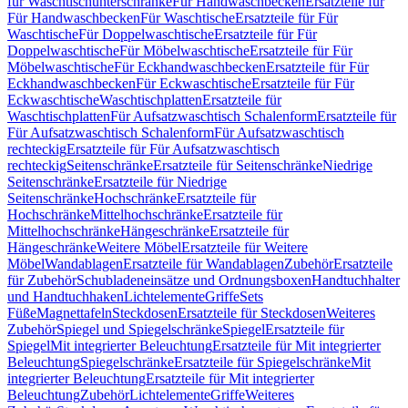
für Waschtischunterschränke
Für Handwaschbecken
Ersatzteile für
Für Handwaschbecken
Für Waschtische
Ersatzteile für Für
Waschtische
Für Doppelwaschtische
Ersatzteile für Für
Doppelwaschtische
Für Möbelwaschtische
Ersatzteile für Für
Möbelwaschtische
Für Eckhandwaschbecken
Ersatzteile für Für
Eckhandwaschbecken
Für Eckwaschtische
Ersatzteile für Für
Eckwaschtische
Waschtischplatten
Ersatzteile für
Waschtischplatten
Für Aufsatzwaschtisch Schalenform
Ersatzteile für
Für Aufsatzwaschtisch Schalenform
Für Aufsatzwaschtisch
rechteckig
Ersatzteile für Für Aufsatzwaschtisch
rechteckig
Seitenschränke
Ersatzteile für Seitenschränke
Niedrige
Seitenschränke
Ersatzteile für Niedrige
Seitenschränke
Hochschränke
Ersatzteile für
Hochschränke
Mittelhochschränke
Ersatzteile für
Mittelhochschränke
Hängeschränke
Ersatzteile für
Hängeschränke
Weitere Möbel
Ersatzteile für Weitere
Möbel
Wandablagen
Ersatzteile für Wandablagen
Zubehör
Ersatzteile
für Zubehör
Schubladeneinsätze und Ordnungsboxen
Handtuchhalter
und Handtuchhaken
Lichtelemente
Griffe
Sets
Füße
Magnettafeln
Steckdosen
Ersatzteile für Steckdosen
Weiteres
Zubehör
Spiegel und Spiegelschränke
Spiegel
Ersatzteile für
Spiegel
Mit integrierter Beleuchtung
Ersatzteile für Mit integrierter
Beleuchtung
Spiegelschränke
Ersatzteile für Spiegelschränke
Mit
integrierter Beleuchtung
Ersatzteile für Mit integrierter
Beleuchtung
Zubehör
Lichtelemente
Griffe
Weiteres