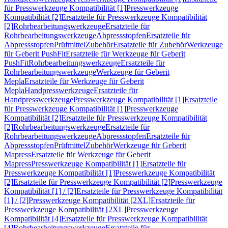
für Presswerkzeuge Kompatibilität [1]
Presswerkzeuge
Kompatibilität [2]
Ersatzteile für Presswerkzeuge Kompatibilität
[2]
Rohrbearbeitungswerkzeuge
Ersatzteile für
Rohrbearbeitungswerkzeuge
Abpressstopfen
Ersatzteile für
Abpressstopfen
Prüfmittel
Zubehör
Ersatzteile für Zubehör
Werkzeuge
für Geberit PushFit
Ersatzteile für Werkzeuge für Geberit
PushFit
Rohrbearbeitungswerkzeuge
Ersatzteile für
Rohrbearbeitungswerkzeuge
Werkzeuge für Geberit
Mepla
Ersatzteile für Werkzeuge für Geberit
Mepla
Handpresswerkzeuge
Ersatzteile für
Handpresswerkzeuge
Presswerkzeuge Kompatibilität [1]
Ersatzteile
für Presswerkzeuge Kompatibilität [1]
Presswerkzeuge
Kompatibilität [2]
Ersatzteile für Presswerkzeuge Kompatibilität
[2]
Rohrbearbeitungswerkzeuge
Ersatzteile für
Rohrbearbeitungswerkzeuge
Abpressstopfen
Ersatzteile für
Abpressstopfen
Prüfmittel
Zubehör
Werkzeuge für Geberit
Mapress
Ersatzteile für Werkzeuge für Geberit
Mapress
Presswerkzeuge Kompatibilität [1]
Ersatzteile für
Presswerkzeuge Kompatibilität [1]
Presswerkzeuge Kompatibilität
[2]
Ersatzteile für Presswerkzeuge Kompatibilität [2]
Presswerkzeuge
Kompatibilität [1] / [2]
Ersatzteile für Presswerkzeuge Kompatibilität
[1] / [2]
Presswerkzeuge Kompatibilität [2XL]
Ersatzteile für
Presswerkzeuge Kompatibilität [2XL]
Presswerkzeuge
Kompatibilität [4]
Ersatzteile für Presswerkzeuge Kompatibilität
[4]
Rohrbearbeitungswerkzeuge
Ersatzteile für