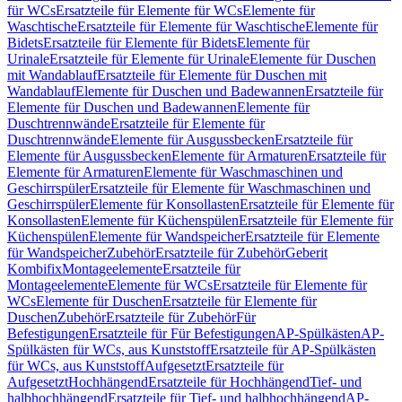
für WCs
Ersatzteile für Elemente für WCs
Elemente für
Waschtische
Ersatzteile für Elemente für Waschtische
Elemente für
Bidets
Ersatzteile für Elemente für Bidets
Elemente für
Urinale
Ersatzteile für Elemente für Urinale
Elemente für Duschen
mit Wandablauf
Ersatzteile für Elemente für Duschen mit
Wandablauf
Elemente für Duschen und Badewannen
Ersatzteile für
Elemente für Duschen und Badewannen
Elemente für
Duschtrennwände
Ersatzteile für Elemente für
Duschtrennwände
Elemente für Ausgussbecken
Ersatzteile für
Elemente für Ausgussbecken
Elemente für Armaturen
Ersatzteile für
Elemente für Armaturen
Elemente für Waschmaschinen und
Geschirrspüler
Ersatzteile für Elemente für Waschmaschinen und
Geschirrspüler
Elemente für Konsollasten
Ersatzteile für Elemente für
Konsollasten
Elemente für Küchenspülen
Ersatzteile für Elemente für
Küchenspülen
Elemente für Wandspeicher
Ersatzteile für Elemente
für Wandspeicher
Zubehör
Ersatzteile für Zubehör
Geberit
Kombifix
Montageelemente
Ersatzteile für
Montageelemente
Elemente für WCs
Ersatzteile für Elemente für
WCs
Elemente für Duschen
Ersatzteile für Elemente für
Duschen
Zubehör
Ersatzteile für Zubehör
Für
Befestigungen
Ersatzteile für Für Befestigungen
AP-Spülkästen
AP-
Spülkästen für WCs, aus Kunststoff
Ersatzteile für AP-Spülkästen
für WCs, aus Kunststoff
Aufgesetzt
Ersatzteile für
Aufgesetzt
Hochhängend
Ersatzteile für Hochhängend
Tief- und
halbhochhängend
Ersatzteile für Tief- und halbhochhängend
AP-