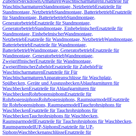
Zubehör
Steckdosen
Armaturen
Waschtischarmaturen
Ersatzteile für
Waschtischarmaturen
Standmontage, Netzbetrieb
Ersatzteile für
Standmontage, Netzbetrieb
Standmontage, Batteriebetrieb
Ersatzteile
für Standmontage, Batteriebetrieb
Standmontage,
Generatorbetrieb
Ersatzteile für Standmontage,
Generatorbetrieb
Standmontage, Einhebelmischer
Ersatzteile für
Standmontage, Einhebelmischer
Wandmontage,
Netzbetrieb
Ersatzteile für Wandmontage, Netzbetrieb
Wandmontage,
Batteriebetrieb
Ersatzteile für Wandmontage,
Batteriebetrieb
Wandmontage, Generatorbetrieb
Ersatzteile für
Wandmontage, Generatorbetrieb
Wandmontage,
Zweigriffmischer
Ersatzteile für Wandmontage,
Zweigriffmischer
Zubehör
Ersatzteile für Zubehör
Für
Waschtischarmaturen
Ersatzteile für Für
Waschtischarmaturen
Apparateanschlüsse für Waschplatz,
Spülbecken, Geräte und Ausgussbecken
Ablaufgarnituren für
Waschbecken
Ersatzteile für Ablaufgarnituren für
Waschbecken
Rohrbogensiphons
Ersatzteile für
Rohrbogensiphons
Rohrbogensiphons, Raumsparmodell
Ersatzteile
für Rohrbogensiphons, Raumsparmodell
Tauchrohrsiphons für
Waschbecken
Ersatzteile für Tauchrohrsiphons für
Waschbecken
Tauchrohrsiphons für Waschbecken,
Raumsparmodell
Ersatzteile für Tauchrohrsiphons für Waschbecken,
Raumsparmodell
UP-Siphons
Ersatzteile für UP-
Siphons
Waschbeckenanschlüsse
Ersatzteile für