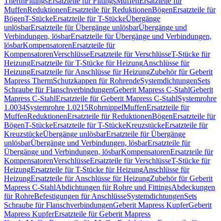
Therm
Fittings
Ersatzteile für Fittings
Muffen
Ersatzteile für
Muffen
Reduktionen
Ersatzteile für Reduktionen
Bögen
Ersatzteile für
Bögen
T-Stücke
Ersatzteile für T-Stücke
Übergänge
unlösbar
Ersatzteile für Übergänge unlösbar
Übergänge und
Verbindungen, lösbar
Ersatzteile für Übergänge und Verbindungen,
lösbar
Kompensatoren
Ersatzteile für
Kompensatoren
Verschlüsse
Ersatzteile für Verschlüsse
T-Stücke für
Heizung
Ersatzteile für T-Stücke für Heizung
Anschlüsse für
Heizung
Ersatzteile für Anschlüsse für Heizung
Zubehör für Geberit
Mapress Therm
Schutzkappen für Rohrende
Systemdichtungen
Sets
Schraube für Flanschverbindungen
Geberit Mapress C-Stahl
Geberit
Mapress C-Stahl
Ersatzteile für Geberit Mapress C-Stahl
Systemrohre
1.0034
Systemrohre 1.0215
Rohrnippel
Muffen
Ersatzteile für
Muffen
Reduktionen
Ersatzteile für Reduktionen
Bögen
Ersatzteile für
Bögen
T-Stücke
Ersatzteile für T-Stücke
Kreuzstücke
Ersatzteile für
Kreuzstücke
Übergänge unlösbar
Ersatzteile für Übergänge
unlösbar
Übergänge und Verbindungen, lösbar
Ersatzteile für
Übergänge und Verbindungen, lösbar
Kompensatoren
Ersatzteile für
Kompensatoren
Verschlüsse
Ersatzteile für Verschlüsse
T-Stücke für
Heizung
Ersatzteile für T-Stücke für Heizung
Anschlüsse für
Heizung
Ersatzteile für Anschlüsse für Heizung
Zubehör für Geberit
Mapress C-Stahl
Abdichtungen für Rohre und Fittings
Abdeckungen
für Rohre
Befestigungen für Anschlüsse
Systemdichtungen
Sets
Schraube für Flanschverbindungen
Geberit Mapress Kupfer
Geberit
Mapress Kupfer
Ersatzteile für Geberit Mapress