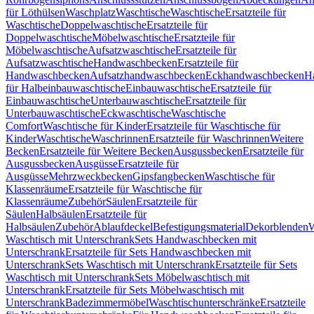
für Löthülsen
Waschplatz
Waschtische
Waschtische
Ersatzteile für
Waschtische
Doppelwaschtische
Ersatzteile für
Doppelwaschtische
Möbelwaschtische
Ersatzteile für
Möbelwaschtische
Aufsatzwaschtische
Ersatzteile für
Aufsatzwaschtische
Handwaschbecken
Ersatzteile für
Handwaschbecken
Aufsatzhandwaschbecken
Eckhandwaschbecken
H
für Halbeinbauwaschtische
Einbauwaschtische
Ersatzteile für
Einbauwaschtische
Unterbauwaschtische
Ersatzteile für
Unterbauwaschtische
Eckwaschtische
Waschtische
Comfort
Waschtische für Kinder
Ersatzteile für Waschtische für
Kinder
Waschtische
Waschrinnen
Ersatzteile für Waschrinnen
Weitere
Becken
Ersatzteile für Weitere Becken
Ausgussbecken
Ersatzteile für
Ausgussbecken
Ausgüsse
Ersatzteile für
Ausgüsse
Mehrzweckbecken
Gipsfangbecken
Waschtische für
Klassenräume
Ersatzteile für Waschtische für
Klassenräume
Zubehör
Säulen
Ersatzteile für
Säulen
Halbsäulen
Ersatzteile für
Halbsäulen
Zubehör
Ablaufdeckel
Befestigungsmaterial
Dekorblenden
W
Waschtisch mit Unterschrank
Sets Handwaschbecken mit
Unterschrank
Ersatzteile für Sets Handwaschbecken mit
Unterschrank
Sets Waschtisch mit Unterschrank
Ersatzteile für Sets
Waschtisch mit Unterschrank
Sets Möbelwaschtisch mit
Unterschrank
Ersatzteile für Sets Möbelwaschtisch mit
Unterschrank
Badezimmermöbel
Waschtischunterschränke
Ersatzteile