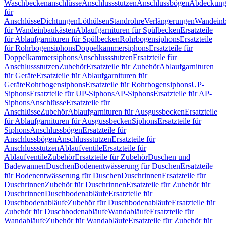
Waschbeckenanschlüsse
Anschlussstutzen
Anschlussbögen
Abdeckung
für
Anschlüsse
Dichtungen
Löthülsen
Standrohre
Verlängerungen
Wandeinb
für Wandeinbaukästen
Ablaufgarnituren für Spülbecken
Ersatzteile
für Ablaufgarnituren für Spülbecken
Rohrbogensiphons
Ersatzteile
für Rohrbogensiphons
Doppelkammersiphons
Ersatzteile für
Doppelkammersiphons
Anschlussstutzen
Ersatzteile für
Anschlussstutzen
Zubehör
Ersatzteile für Zubehör
Ablaufgarnituren
für Geräte
Ersatzteile für Ablaufgarnituren für
Geräte
Rohrbogensiphons
Ersatzteile für Rohrbogensiphons
UP-
Siphons
Ersatzteile für UP-Siphons
AP-Siphons
Ersatzteile für AP-
Siphons
Anschlüsse
Ersatzteile für
Anschlüsse
Zubehör
Ablaufgarnituren für Ausgussbecken
Ersatzteile
für Ablaufgarnituren für Ausgussbecken
Siphons
Ersatzteile für
Siphons
Anschlussbögen
Ersatzteile für
Anschlussbögen
Anschlussstutzen
Ersatzteile für
Anschlussstutzen
Ablaufventile
Ersatzteile für
Ablaufventile
Zubehör
Ersatzteile für Zubehör
Duschen und
Badewannen
Duschen
Bodenentwässerung für Duschen
Ersatzteile
für Bodenentwässerung für Duschen
Duschrinnen
Ersatzteile für
Duschrinnen
Zubehör für Duschrinnen
Ersatzteile für Zubehör für
Duschrinnen
Duschbodenabläufe
Ersatzteile für
Duschbodenabläufe
Zubehör für Duschbodenabläufe
Ersatzteile für
Zubehör für Duschbodenabläufe
Wandabläufe
Ersatzteile für
Wandabläufe
Zubehör für Wandabläufe
Ersatzteile für Zubehör für