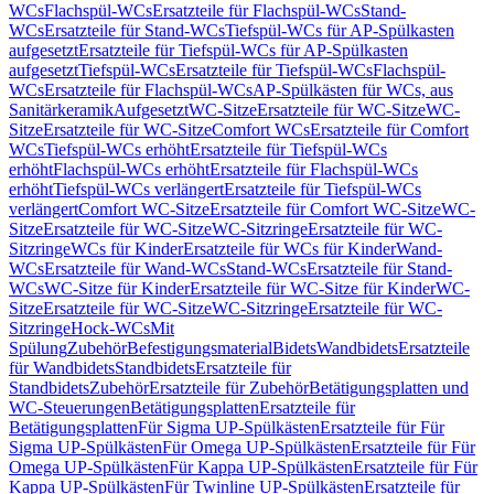
WCs
Flachspül-WCs
Ersatzteile für Flachspül-WCs
Stand-
WCs
Ersatzteile für Stand-WCs
Tiefspül-WCs für AP-Spülkasten
aufgesetzt
Ersatzteile für Tiefspül-WCs für AP-Spülkasten
aufgesetzt
Tiefspül-WCs
Ersatzteile für Tiefspül-WCs
Flachspül-
WCs
Ersatzteile für Flachspül-WCs
AP-Spülkästen für WCs, aus
Sanitärkeramik
Aufgesetzt
WC-Sitze
Ersatzteile für WC-Sitze
WC-
Sitze
Ersatzteile für WC-Sitze
Comfort WCs
Ersatzteile für Comfort
WCs
Tiefspül-WCs erhöht
Ersatzteile für Tiefspül-WCs
erhöht
Flachspül-WCs erhöht
Ersatzteile für Flachspül-WCs
erhöht
Tiefspül-WCs verlängert
Ersatzteile für Tiefspül-WCs
verlängert
Comfort WC-Sitze
Ersatzteile für Comfort WC-Sitze
WC-
Sitze
Ersatzteile für WC-Sitze
WC-Sitzringe
Ersatzteile für WC-
Sitzringe
WCs für Kinder
Ersatzteile für WCs für Kinder
Wand-
WCs
Ersatzteile für Wand-WCs
Stand-WCs
Ersatzteile für Stand-
WCs
WC-Sitze für Kinder
Ersatzteile für WC-Sitze für Kinder
WC-
Sitze
Ersatzteile für WC-Sitze
WC-Sitzringe
Ersatzteile für WC-
Sitzringe
Hock-WCs
Mit
Spülung
Zubehör
Befestigungsmaterial
Bidets
Wandbidets
Ersatzteile
für Wandbidets
Standbidets
Ersatzteile für
Standbidets
Zubehör
Ersatzteile für Zubehör
Betätigungsplatten und
WC-Steuerungen
Betätigungsplatten
Ersatzteile für
Betätigungsplatten
Für Sigma UP-Spülkästen
Ersatzteile für Für
Sigma UP-Spülkästen
Für Omega UP-Spülkästen
Ersatzteile für Für
Omega UP-Spülkästen
Für Kappa UP-Spülkästen
Ersatzteile für Für
Kappa UP-Spülkästen
Für Twinline UP-Spülkästen
Ersatzteile für