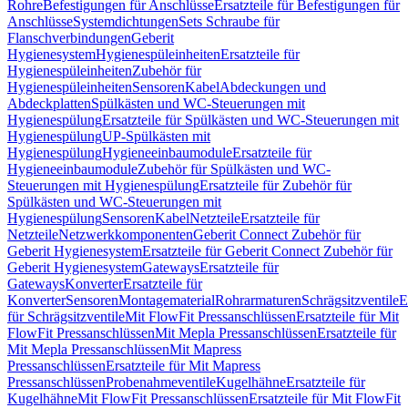
Rohre
Befestigungen für Anschlüsse
Ersatzteile für Befestigungen für
Anschlüsse
Systemdichtungen
Sets Schraube für
Flanschverbindungen
Geberit
Hygienesystem
Hygienespüleinheiten
Ersatzteile für
Hygienespüleinheiten
Zubehör für
Hygienespüleinheiten
Sensoren
Kabel
Abdeckungen und
Abdeckplatten
Spülkästen und WC-Steuerungen mit
Hygienespülung
Ersatzteile für Spülkästen und WC-Steuerungen mit
Hygienespülung
UP-Spülkästen mit
Hygienespülung
Hygieneeinbaumodule
Ersatzteile für
Hygieneeinbaumodule
Zubehör für Spülkästen und WC-
Steuerungen mit Hygienespülung
Ersatzteile für Zubehör für
Spülkästen und WC-Steuerungen mit
Hygienespülung
Sensoren
Kabel
Netzteile
Ersatzteile für
Netzteile
Netzwerkkomponenten
Geberit Connect Zubehör für
Geberit Hygienesystem
Ersatzteile für Geberit Connect Zubehör für
Geberit Hygienesystem
Gateways
Ersatzteile für
Gateways
Konverter
Ersatzteile für
Konverter
Sensoren
Montagematerial
Rohrarmaturen
Schrägsitzventile
E
für Schrägsitzventile
Mit FlowFit Pressanschlüssen
Ersatzteile für Mit
FlowFit Pressanschlüssen
Mit Mepla Pressanschlüssen
Ersatzteile für
Mit Mepla Pressanschlüssen
Mit Mapress
Pressanschlüssen
Ersatzteile für Mit Mapress
Pressanschlüssen
Probenahmeventile
Kugelhähne
Ersatzteile für
Kugelhähne
Mit FlowFit Pressanschlüssen
Ersatzteile für Mit FlowFit