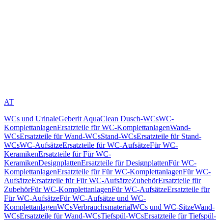
AT
WCs und Urinale
Geberit AquaClean Dusch-WCs
WC-
Komplettanlagen
Ersatzteile für WC-Komplettanlagen
Wand-
WCs
Ersatzteile für Wand-WCs
Stand-WCs
Ersatzteile für Stand-
WCs
WC-Aufsätze
Ersatzteile für WC-Aufsätze
Für WC-
Keramiken
Ersatzteile für Für WC-
Keramiken
Designplatten
Ersatzteile für Designplatten
Für WC-
Komplettanlagen
Ersatzteile für Für WC-Komplettanlagen
Für WC-
Aufsätze
Ersatzteile für Für WC-Aufsätze
Zubehör
Ersatzteile für
Zubehör
Für WC-Komplettanlagen
Für WC-Aufsätze
Ersatzteile für
Für WC-Aufsätze
Für WC-Aufsätze und WC-
Komplettanlagen
WCs
Verbrauchsmaterial
WCs und WC-Sitze
Wand-
WCs
Ersatzteile für Wand-WCs
Tiefspül-WCs
Ersatzteile für Tiefspül-