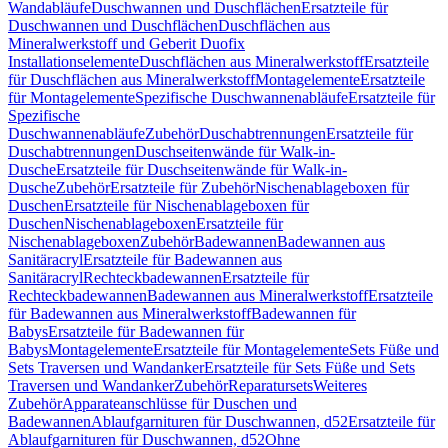
Wandabläufe
Duschwannen und Duschflächen
Ersatzteile für
Duschwannen und Duschflächen
Duschflächen aus
Mineralwerkstoff und Geberit Duofix
Installationselemente
Duschflächen aus Mineralwerkstoff
Ersatzteile
für Duschflächen aus Mineralwerkstoff
Montagelemente
Ersatzteile
für Montagelemente
Spezifische Duschwannenabläufe
Ersatzteile für
Spezifische
Duschwannenabläufe
Zubehör
Duschabtrennungen
Ersatzteile für
Duschabtrennungen
Duschseitenwände für Walk-in-
Dusche
Ersatzteile für Duschseitenwände für Walk-in-
Dusche
Zubehör
Ersatzteile für Zubehör
Nischenablageboxen für
Duschen
Ersatzteile für Nischenablageboxen für
Duschen
Nischenablageboxen
Ersatzteile für
Nischenablageboxen
Zubehör
Badewannen
Badewannen aus
Sanitäracryl
Ersatzteile für Badewannen aus
Sanitäracryl
Rechteckbadewannen
Ersatzteile für
Rechteckbadewannen
Badewannen aus Mineralwerkstoff
Ersatzteile
für Badewannen aus Mineralwerkstoff
Badewannen für
Babys
Ersatzteile für Badewannen für
Babys
Montagelemente
Ersatzteile für Montagelemente
Sets Füße und
Sets Traversen und Wandanker
Ersatzteile für Sets Füße und Sets
Traversen und Wandanker
Zubehör
Reparatursets
Weiteres
Zubehör
Apparateanschlüsse für Duschen und
Badewannen
Ablaufgarnituren für Duschwannen, d52
Ersatzteile für
Ablaufgarnituren für Duschwannen, d52
Ohne