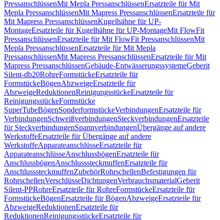
Pressanschlüssen
Mit Mepla Pressanschlüssen
Ersatzteile für Mit
Mepla Pressanschlüssen
Mit Mapress Pressanschlüssen
Ersatzteile für
Mit Mapress Pressanschlüssen
Kugelhähne für UP-
Montage
Ersatzteile für Kugelhähne für UP-Montage
Mit FlowFit
Pressanschlüssen
Ersatzteile für Mit FlowFit Pressanschlüssen
Mit
Mepla Pressanschlüssen
Ersatzteile für Mit Mepla
Pressanschlüssen
Mit Mapress Pressanschlüssen
Ersatzteile für Mit
Mapress Pressanschlüssen
Gebäude-Entwässerungssysteme
Geberit
Silent-db20
Rohre
Formstücke
Ersatzteile für
Formstücke
Bögen
Abzweige
Ersatzteile für
Abzweige
Reduktionen
Reinigungsstücke
Ersatzteile für
Reinigungsstücke
Formstücke
SuperTube
Bögen
Sonderformstücke
Verbindungen
Ersatzteile für
Verbindungen
Schweißverbindungen
Steckverbindungen
Ersatzteile
für Steckverbindungen
Spannverbindungen
Übergänge auf andere
Werkstoffe
Ersatzteile für Übergänge auf andere
Werkstoffe
Apparateanschlüsse
Ersatzteile für
Apparateanschlüsse
Anschlussbögen
Ersatzteile für
Anschlussbögen
Anschlusssteckmuffen
Ersatzteile für
Anschlusssteckmuffen
Zubehör
Rohrschellen
Befestigungen für
Rohrschellen
Verschlüsse
Dichtungen
Verbrauchsmaterial
Geberit
Silent-PP
Rohre
Ersatzteile für Rohre
Formstücke
Ersatzteile für
Formstücke
Bögen
Ersatzteile für Bögen
Abzweige
Ersatzteile für
Abzweige
Reduktionen
Ersatzteile für
Reduktionen
Reinigungsstücke
Ersatzteile für