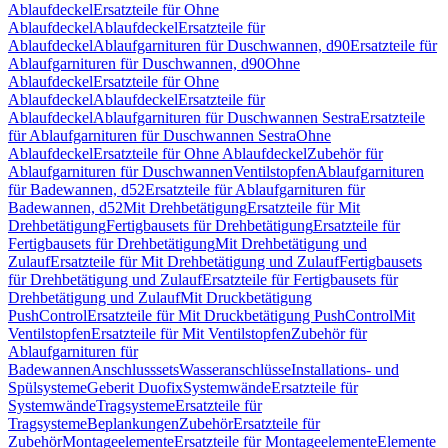
Ablaufdeckel
Ersatzteile für Ohne
Ablaufdeckel
Ablaufdeckel
Ersatzteile für
Ablaufdeckel
Ablaufgarnituren für Duschwannen, d90
Ersatzteile für
Ablaufgarnituren für Duschwannen, d90
Ohne
Ablaufdeckel
Ersatzteile für Ohne
Ablaufdeckel
Ablaufdeckel
Ersatzteile für
Ablaufdeckel
Ablaufgarnituren für Duschwannen Sestra
Ersatzteile
für Ablaufgarnituren für Duschwannen Sestra
Ohne
Ablaufdeckel
Ersatzteile für Ohne Ablaufdeckel
Zubehör für
Ablaufgarnituren für Duschwannen
Ventilstopfen
Ablaufgarnituren
für Badewannen, d52
Ersatzteile für Ablaufgarnituren für
Badewannen, d52
Mit Drehbetätigung
Ersatzteile für Mit
Drehbetätigung
Fertigbausets für Drehbetätigung
Ersatzteile für
Fertigbausets für Drehbetätigung
Mit Drehbetätigung und
Zulauf
Ersatzteile für Mit Drehbetätigung und Zulauf
Fertigbausets
für Drehbetätigung und Zulauf
Ersatzteile für Fertigbausets für
Drehbetätigung und Zulauf
Mit Druckbetätigung
PushControl
Ersatzteile für Mit Druckbetätigung PushControl
Mit
Ventilstopfen
Ersatzteile für Mit Ventilstopfen
Zubehör für
Ablaufgarnituren für
Badewannen
Anschlusssets
Wasseranschlüsse
Installations- und
Spülsysteme
Geberit Duofix
Systemwände
Ersatzteile für
Systemwände
Tragsysteme
Ersatzteile für
Tragsysteme
Beplankungen
Zubehör
Ersatzteile für
Zubehör
Montageelemente
Ersatzteile für Montageelemente
Elemente