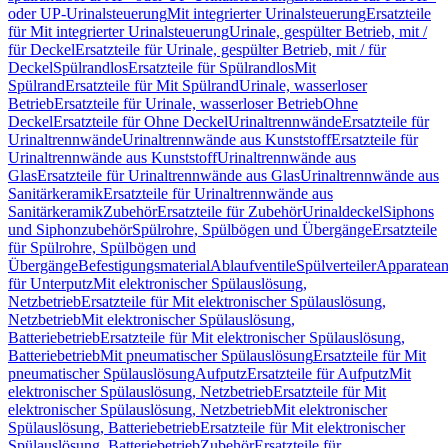
oder UP-Urinalsteuerung
Mit integrierter Urinalsteuerung
Ersatzteile
für Mit integrierter Urinalsteuerung
Urinale, gespülter Betrieb, mit /
für Deckel
Ersatzteile für Urinale, gespülter Betrieb, mit / für
Deckel
Spülrandlos
Ersatzteile für Spülrandlos
Mit
Spülrand
Ersatzteile für Mit Spülrand
Urinale, wasserloser
Betrieb
Ersatzteile für Urinale, wasserloser Betrieb
Ohne
Deckel
Ersatzteile für Ohne Deckel
Urinaltrennwände
Ersatzteile für
Urinaltrennwände
Urinaltrennwände aus Kunststoff
Ersatzteile für
Urinaltrennwände aus Kunststoff
Urinaltrennwände aus
Glas
Ersatzteile für Urinaltrennwände aus Glas
Urinaltrennwände aus
Sanitärkeramik
Ersatzteile für Urinaltrennwände aus
Sanitärkeramik
Zubehör
Ersatzteile für Zubehör
Urinaldeckel
Siphons
und Siphonzubehör
Spülrohre, Spülbögen und Übergänge
Ersatzteile
für Spülrohre, Spülbögen und
Übergänge
Befestigungsmaterial
Ablaufventile
Spülverteiler
Apparatean
für Unterputz
Mit elektronischer Spülauslösung,
Netzbetrieb
Ersatzteile für Mit elektronischer Spülauslösung,
Netzbetrieb
Mit elektronischer Spülauslösung,
Batteriebetrieb
Ersatzteile für Mit elektronischer Spülauslösung,
Batteriebetrieb
Mit pneumatischer Spülauslösung
Ersatzteile für Mit
pneumatischer Spülauslösung
Aufputz
Ersatzteile für Aufputz
Mit
elektronischer Spülauslösung, Netzbetrieb
Ersatzteile für Mit
elektronischer Spülauslösung, Netzbetrieb
Mit elektronischer
Spülauslösung, Batteriebetrieb
Ersatzteile für Mit elektronischer
Spülauslösung, Batteriebetrieb
Zubehör
Ersatzteile für