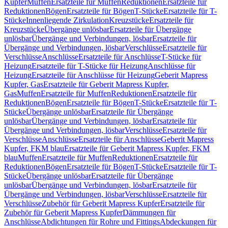
Kupfer
Muffen
Ersatzteile für Muffen
Reduktionen
Ersatzteile für
Reduktionen
Bögen
Ersatzteile für Bögen
T-Stücke
Ersatzteile für T-
Stücke
Innenliegende Zirkulation
Kreuzstücke
Ersatzteile für
Kreuzstücke
Übergänge unlösbar
Ersatzteile für Übergänge
unlösbar
Übergänge und Verbindungen, lösbar
Ersatzteile für
Übergänge und Verbindungen, lösbar
Verschlüsse
Ersatzteile für
Verschlüsse
Anschlüsse
Ersatzteile für Anschlüsse
T-Stücke für
Heizung
Ersatzteile für T-Stücke für Heizung
Anschlüsse für
Heizung
Ersatzteile für Anschlüsse für Heizung
Geberit Mapress
Kupfer, Gas
Ersatzteile für Geberit Mapress Kupfer,
Gas
Muffen
Ersatzteile für Muffen
Reduktionen
Ersatzteile für
Reduktionen
Bögen
Ersatzteile für Bögen
T-Stücke
Ersatzteile für T-
Stücke
Übergänge unlösbar
Ersatzteile für Übergänge
unlösbar
Übergänge und Verbindungen, lösbar
Ersatzteile für
Übergänge und Verbindungen, lösbar
Verschlüsse
Ersatzteile für
Verschlüsse
Anschlüsse
Ersatzteile für Anschlüsse
Geberit Mapress
Kupfer, FKM blau
Ersatzteile für Geberit Mapress Kupfer, FKM
blau
Muffen
Ersatzteile für Muffen
Reduktionen
Ersatzteile für
Reduktionen
Bögen
Ersatzteile für Bögen
T-Stücke
Ersatzteile für T-
Stücke
Übergänge unlösbar
Ersatzteile für Übergänge
unlösbar
Übergänge und Verbindungen, lösbar
Ersatzteile für
Übergänge und Verbindungen, lösbar
Verschlüsse
Ersatzteile für
Verschlüsse
Zubehör für Geberit Mapress Kupfer
Ersatzteile für
Zubehör für Geberit Mapress Kupfer
Dämmungen für
Anschlüsse
Abdichtungen für Rohre und Fittings
Abdeckungen für