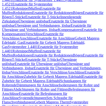
1.4521
Ersatzteile für Systemrohre
1.4521
Rohrnippel
Muffen
Ersatzteile für
Muffen
Reduktionen
Ersatzteile für Reduktionen
Bögen
Ersatzteile für
Bögen
T-Stücke
Ersatzteile für T-Stücke
Innenliegende
Zirkulation
Übergänge unlösbar
Ersatzteile für Übergänge
unlösbar
Übergänge und Verbindungen, lösbar
Ersatzteile für
Übergänge und Verbindungen, lösbar
Kompensatoren
Ersatzteile für
Kompensatoren
Verschlüsse
Ersatzteile für
Verschlüsse
Anschlüsse
Ersatzteile für Anschlüsse
Geberit Mapress
Edelstahl, Gas
Ersatzteile für Geberit Mapress Edelstahl,
Gas
Systemrohre 1.4401
Ersatzteile für Systemrohre
1.4401
Rohrnippel
Muffen
Ersatzteile für
Muffen
Reduktionen
Ersatzteile für Reduktionen
Bögen
Ersatzteile für
Bögen
T-Stücke
Ersatzteile für T-Stücke
Übergänge
unlösbar
Ersatzteile für Übergänge unlösbar
Übergänge und
Verbindungen, lösbar
Ersatzteile für Übergänge und Verbindungen,
lösbar
Verschlüsse
Ersatzteile für Verschlüsse
Anschlüsse
Ersatzteile
für Anschlüsse
Zubehör für Geberit Mapress Edelstahl
Ersatzteile für
Zubehör für Geberit Mapress Edelstahl
Schutzkappen für
Rohrende
Dämmungen für Anschlüsse
Isolierungen für Rohre und
Fittings
Abdichtungen für Rohre und Fittings
Befestigungen für
Anschlüsse
Ersatzteile für Befestigungen für
Anschlüsse
Systemdichtungen
Sets Schraube für
Flanschverbindungen
Geberit Mapress Therm
Systemrohre