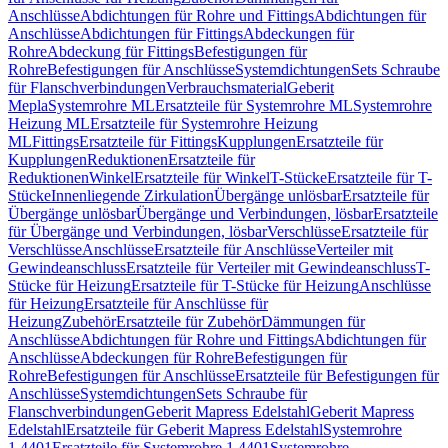
Anschlüsse
Abdichtungen für Rohre und Fittings
Abdichtungen für
Anschlüsse
Abdichtungen für Fittings
Abdeckungen für
Rohre
Abdeckung für Fittings
Befestigungen für
Rohre
Befestigungen für Anschlüsse
Systemdichtungen
Sets Schraube
für Flanschverbindungen
Verbrauchsmaterial
Geberit
Mepla
Systemrohre ML
Ersatzteile für Systemrohre ML
Systemrohre
Heizung ML
Ersatzteile für Systemrohre Heizung
ML
Fittings
Ersatzteile für Fittings
Kupplungen
Ersatzteile für
Kupplungen
Reduktionen
Ersatzteile für
Reduktionen
Winkel
Ersatzteile für Winkel
T-Stücke
Ersatzteile für T-
Stücke
Innenliegende Zirkulation
Übergänge unlösbar
Ersatzteile für
Übergänge unlösbar
Übergänge und Verbindungen, lösbar
Ersatzteile
für Übergänge und Verbindungen, lösbar
Verschlüsse
Ersatzteile für
Verschlüsse
Anschlüsse
Ersatzteile für Anschlüsse
Verteiler mit
Gewindeanschluss
Ersatzteile für Verteiler mit Gewindeanschluss
T-
Stücke für Heizung
Ersatzteile für T-Stücke für Heizung
Anschlüsse
für Heizung
Ersatzteile für Anschlüsse für
Heizung
Zubehör
Ersatzteile für Zubehör
Dämmungen für
Anschlüsse
Abdichtungen für Rohre und Fittings
Abdichtungen für
Anschlüsse
Abdeckungen für Rohre
Befestigungen für
Rohre
Befestigungen für Anschlüsse
Ersatzteile für Befestigungen für
Anschlüsse
Systemdichtungen
Sets Schraube für
Flanschverbindungen
Geberit Mapress Edelstahl
Geberit Mapress
Edelstahl
Ersatzteile für Geberit Mapress Edelstahl
Systemrohre
1.4401
Ersatzteile für Systemrohre 1.4401
Systemrohre