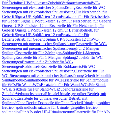
Für Twinline UP-Spülkästen
Zubehör
Verbrauchsmaterial
WC-
Steuerungen mit elektronischer Spülauslösung
Ersatzteile für WC-
Steuerungen mit elektronischer Spülauslösung
Für Netzbetrieb, für
Geberit Sigma UP-Spülkästen 12 cm
Ersatzteile für Für Netzbetrieb,
für Geberit Sigma UP-Spülkästen 12 cm
Für Netzbetrieb, für Geberit
Omega UP-Spülkästen 12 cm
Ersatzteile für Für Netzbetrieb, für
Geberit Omega UP-Spülkästen 12 cm
Für Batteriebetrieb, für
Geberit Sigma UP-Spülkästen 12 cm
Ersatzteile für Für
Batteriebetrieb, für Geberit Sigma UP-Spülkästen 12 cm
WC-
Steuerungen mit pneumatischer Spülauslösung
Ersatzteile für WC-
Steuerungen mit pneumatischer Spülauslösung
Für 2-Mengen-
Spülung
Ersatzteile für Für 2-Mengen-Spülung
Für 1-Mengen-
Spülung
Ersatzteile für Für 1-Mengen-Spülung
Zubehör für WC-
Steuerungen
Ersatzteile für Zubehör für WC-
Steuerungen
Rohbausets
Ersatzteile für Rohbausets
Für WC-
Steuerungen mit elektronischer Spülauslösung
Ersatzteile für Für
WC-Steuerungen mit elektronischer Spülauslösung
Geberit Monolith
Sanitärmodule
Sanitärmodule für WCs
Ersatzteile für Sanitärmodule
für WCs
Für Wand-WCs
Ersatzteile für Für Wand-WCs
Für Stand-
WCs
Ersatzteile für Für Stand-WCs
Zubehör
Ersatzteile für
Zubehör
Verbrauchsmaterial
Urinale
Urinale, gespülter Betrieb, mit
Spülrand
Ersatzteile für Urinale, gespülter Betrieb, mit
Spülrand
Ohne Deckel
Ersatzteile für Ohne Deckel
Urinale, gespülter
Betrieb, spülrandlos
Ersatzteile für Urinale, gespülter Betrieb,
spülrandlos
Für AP- oder UP-Urinalsteuerung
Ersatzteile für Für AP-