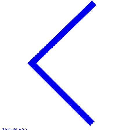
Tiefspül-WCs