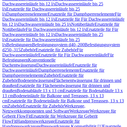
Dachwassereinläufe bis 12 l/s
Dachwassereinläufe bis 25
l/s
Ersatzteile für Dachwassereinläufe bis 25
l/s
Dampfsperrenelemente
Ersatzteile für Dampfsperrenelemente
Für
Dachwassereinläufe bis 12 l/s
Ersatzteile für Für Dachwassereinläufe
bis 12 l/s
Dachwassereinläufe bis 25 l/s
Notüberläufe
Ersatzteile für
Notüberläufe
Für Dachwassereinläufe bis 12 l/s
Ersatzteile für Für
Dachwassereinläufe bis 12 l/s
Dachwassereinläufe bis 25
l/s
Ersatzteile für Dachwassereinläufe bis 25
l/s
Befestigungen
Befestigungssystem d40–200
Befestigungssystem
d250–315
Zubehör
Ersatzteile für Zubehör
Für
Dachwassereinläufe
Ersatzteile für Für Dachwassereinläufe
Für
Befestigungen
Konventionelle
Dachentwässerung
Dachwassereinläufe
Ersatzteile für
Dachwassereinläufe
Dampfsperrenelemente
Ersatzteile für
Dampfsperrenelemente
Zubehör
Ersatzteile für
Zubehör
Bodenentwässerung
Flächenentwässerung für drinnen und
draußen
Ersatzteile für Flächenentwässerung für drinnen und
draußen
Bodenabläufe 13 x 13 cm
Ersatzteile für Bodenabläufe 13 x
13 cm
Bodeneinläufe für Balkone und Terrassen, 13 x 13
cm
Ersatzteile für Bodeneinläufe für Balkone und Terrassen, 13 x 13
cm
Zubehör
Ersatzteile für Zubehör
Werkzeuge,
Netzwerkkomponenten und Software
Werkzeuge
Werkzeuge für
Geberit FlowFit
Ersatzteile für Werkzeuge für Geberit
FlowFit
Handpresswerkzeuge
Ersatzteile für
Handpresswerkzeuge
Presswerkzeuge Kompatibilität [1]
Ersatzteile