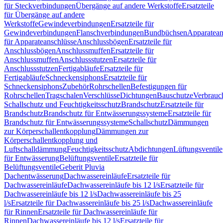
für Steckverbindungen
Übergänge auf andere Werkstoffe
Ersatzteile
für Übergänge auf andere
Werkstoffe
Gewindeverbindungen
Ersatzteile für
Gewindeverbindungen
Flanschverbindungen
Bundbüchsen
Apparatean
für Apparateanschlüsse
Anschlussbögen
Ersatzteile für
Anschlussbögen
Anschlussmuffen
Ersatzteile für
Anschlussmuffen
Anschlussstutzen
Ersatzteile für
Anschlussstutzen
Fertigabläufe
Ersatzteile für
Fertigabläufe
Schneckensiphons
Ersatzteile für
Schneckensiphons
Zubehör
Rohrschellen
Befestigungen für
Rohrschellen
Tragschalen
Verschlüsse
Dichtungen
Bauschutze
Verbrauc
Schallschutz und Feuchtigkeitsschutz
Brandschutz
Ersatzteile für
Brandschutz
Brandschutz für Entwässerungssysteme
Ersatzteile für
Brandschutz für Entwässerungssysteme
Schallschutz
Dämmungen
zur Körperschallentkopplung
Dämmungen zur
Körperschallentkopplung und
Luftschalldämmung
Feuchtigkeitsschutz
Abdichtungen
Lüftungsventile
für Entwässerung
Belüftungsventile
Ersatzteile für
Belüftungsventile
Geberit Pluvia
Dachentwässerung
Dachwassereinläufe
Ersatzteile für
Dachwassereinläufe
Dachwassereinläufe bis 12 l/s
Ersatzteile für
Dachwassereinläufe bis 12 l/s
Dachwassereinläufe bis 25
l/s
Ersatzteile für Dachwassereinläufe bis 25 l/s
Dachwassereinläufe
für Rinnen
Ersatzteile für Dachwassereinläufe für
Rinnen
Dachwassereinläufe bis 12 l/s
Ersatzteile für