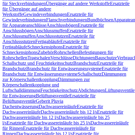
für Steckverbindungen
Übergänge auf andere Werkstoffe
Ersatzteile
für Übergänge auf andere
Werkstoffe
Gewindeverbindungen
Ersatzteile für
Gewindeverbindungen
Flanschverbindungen
Bundbüchsen
Apparatean
für Apparateanschlüsse
Anschlussbögen
Ersatzteile für
Anschlussbögen
Anschlussmuffen
Ersatzteile für
Anschlussmuffen
Anschlussstutzen
Ersatzteile für
Anschlussstutzen
Fertigabläufe
Ersatzteile für
Fertigabläufe
Schneckensiphons
Ersatzteile für
Schneckensiphons
Zubehör
Rohrschellen
Befestigungen für
Rohrschellen
Tragschalen
Verschlüsse
Dichtungen
Bauschutze
Verbrauc
Schallschutz und Feuchtigkeitsschutz
Brandschutz
Ersatzteile für
Brandschutz
Brandschutz für Entwässerungssysteme
Ersatzteile für
Brandschutz für Entwässerungssysteme
Schallschutz
Dämmungen
zur Körperschallentkopplung
Dämmungen zur
Körperschallentkopplung und
Luftschalldämmung
Feuchtigkeitsschutz
Abdichtungen
Lüftungsventile
für Entwässerung
Belüftungsventile
Ersatzteile für
Belüftungsventile
Geberit Pluvia
Dachentwässerung
Dachwassereinläufe
Ersatzteile für
Dachwassereinläufe
Dachwassereinläufe bis 12 l/s
Ersatzteile für
Dachwassereinläufe bis 12 l/s
Dachwassereinläufe bis 25
l/s
Ersatzteile für Dachwassereinläufe bis 25 l/s
Dachwassereinläufe
für Rinnen
Ersatzteile für Dachwassereinläufe für
Rinnen
Dachwassereinläufe bis 12 l/s
Ersatzteile für