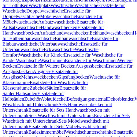
für Löthülsen
Waschplatz
Waschtische
Waschtische
Ersatzteile für
Waschtische
Doppelwaschtische
Ersatzteile für
Doppelwaschtische
Möbelwaschtische
Ersatzteile für
Möbelwaschtische
Aufsatzwaschtische
Ersatzteile für
Aufsatzwaschtische
Handwaschbecken
Ersatzteile für
Handwaschbecken
Aufsatzhandwaschbecken
Eckhandwaschbecken
H
für Halbeinbauwaschtische
Einbauwaschtische
Ersatzteile für
Einbauwaschtische
Unterbauwaschtische
Ersatzteile für
Unterbauwaschtische
Eckwaschtische
Waschtische
Comfort
Waschtische für Kinder
Ersatzteile für Waschtische für
Kinder
Waschtische
Waschrinnen
Ersatzteile für Waschrinnen
Weitere
Becken
Ersatzteile für Weitere Becken
Ausgussbecken
Ersatzteile für
Ausgussbecken
Ausgüsse
Ersatzteile für
Ausgüsse
Mehrzweckbecken
Gipsfangbecken
Waschtische für
Klassenräume
Ersatzteile für Waschtische für
Klassenräume
Zubehör
Säulen
Ersatzteile für
Säulen
Halbsäulen
Ersatzteile für
Halbsäulen
Zubehör
Ablaufdeckel
Befestigungsmaterial
Dekorblenden
W
Waschtisch mit Unterschrank
Sets Handwaschbecken mit
Unterschrank
Ersatzteile für Sets Handwaschbecken mit
Unterschrank
Sets Waschtisch mit Unterschrank
Ersatzteile für Sets
Waschtisch mit Unterschrank
Sets Möbelwaschtisch mit
Unterschrank
Ersatzteile für Sets Möbelwaschtisch mit
Unterschrank
Badezimmermöbel
Waschtischunterschränke
Ersatzteile