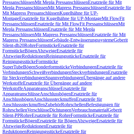
Pressanschlüssen
Mit Mepla Pressanschlüssen
Ersatzteile für Mit
Mepla Pressanschlüssen
Mit Mapress Pressanschlüssen
Ersatzteile für
Mit Mapress Pressanschlüssen
Kugelhähne für UP-
Montage
Ersatzteile für Kugelhähne für UP-Montage
Mit FlowFit
Pressanschlüssen
Ersatzteile für Mit FlowFit Pressanschlüssen
Mit
Mepla Pressanschlüssen
Ersatzteile für Mit Mepla
Pressanschlüssen
Mit Mapress Pressanschlüssen
Ersatzteile für Mit
Mapress Pressanschlüssen
Gebäude-Entwässerungssysteme
Geberit
Silent-db20
Rohre
Formstücke
Ersatzteile für
Formstücke
Bögen
Abzweige
Ersatzteile für
Abzweige
Reduktionen
Reinigungsstücke
Ersatzteile für
Reinigungsstücke
Formstücke
SuperTube
Bögen
Sonderformstücke
Verbindungen
Ersatzteile für
Verbindungen
Schweißverbindungen
Steckverbindungen
Ersatzteile
für Steckverbindungen
Spannverbindungen
Übergänge auf andere
Werkstoffe
Ersatzteile für Übergänge auf andere
Werkstoffe
Apparateanschlüsse
Ersatzteile für
Apparateanschlüsse
Anschlussbögen
Ersatzteile für
Anschlussbögen
Anschlusssteckmuffen
Ersatzteile für
Anschlusssteckmuffen
Zubehör
Rohrschellen
Befestigungen für
Rohrschellen
Verschlüsse
Dichtungen
Verbrauchsmaterial
Geberit
Silent-PP
Rohre
Ersatzteile für Rohre
Formstücke
Ersatzteile für
Formstücke
Bögen
Ersatzteile für Bögen
Abzweige
Ersatzteile für
Abzweige
Reduktionen
Ersatzteile für
Reduktionen
Reinigungsstücke
Ersatzteile für