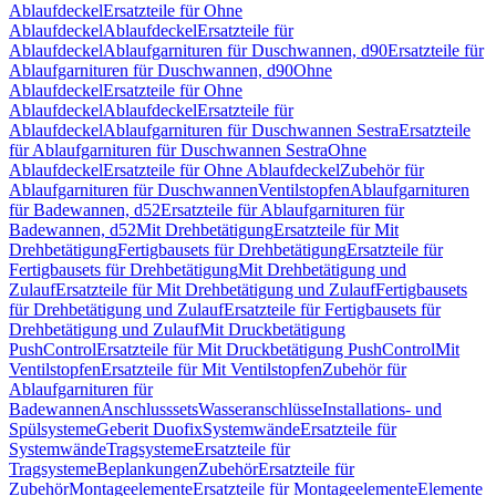
Ablaufdeckel
Ersatzteile für Ohne
Ablaufdeckel
Ablaufdeckel
Ersatzteile für
Ablaufdeckel
Ablaufgarnituren für Duschwannen, d90
Ersatzteile für
Ablaufgarnituren für Duschwannen, d90
Ohne
Ablaufdeckel
Ersatzteile für Ohne
Ablaufdeckel
Ablaufdeckel
Ersatzteile für
Ablaufdeckel
Ablaufgarnituren für Duschwannen Sestra
Ersatzteile
für Ablaufgarnituren für Duschwannen Sestra
Ohne
Ablaufdeckel
Ersatzteile für Ohne Ablaufdeckel
Zubehör für
Ablaufgarnituren für Duschwannen
Ventilstopfen
Ablaufgarnituren
für Badewannen, d52
Ersatzteile für Ablaufgarnituren für
Badewannen, d52
Mit Drehbetätigung
Ersatzteile für Mit
Drehbetätigung
Fertigbausets für Drehbetätigung
Ersatzteile für
Fertigbausets für Drehbetätigung
Mit Drehbetätigung und
Zulauf
Ersatzteile für Mit Drehbetätigung und Zulauf
Fertigbausets
für Drehbetätigung und Zulauf
Ersatzteile für Fertigbausets für
Drehbetätigung und Zulauf
Mit Druckbetätigung
PushControl
Ersatzteile für Mit Druckbetätigung PushControl
Mit
Ventilstopfen
Ersatzteile für Mit Ventilstopfen
Zubehör für
Ablaufgarnituren für
Badewannen
Anschlusssets
Wasseranschlüsse
Installations- und
Spülsysteme
Geberit Duofix
Systemwände
Ersatzteile für
Systemwände
Tragsysteme
Ersatzteile für
Tragsysteme
Beplankungen
Zubehör
Ersatzteile für
Zubehör
Montageelemente
Ersatzteile für Montageelemente
Elemente