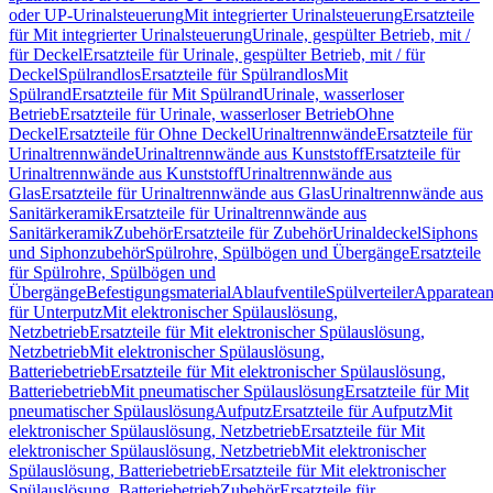
oder UP-Urinalsteuerung
Mit integrierter Urinalsteuerung
Ersatzteile
für Mit integrierter Urinalsteuerung
Urinale, gespülter Betrieb, mit /
für Deckel
Ersatzteile für Urinale, gespülter Betrieb, mit / für
Deckel
Spülrandlos
Ersatzteile für Spülrandlos
Mit
Spülrand
Ersatzteile für Mit Spülrand
Urinale, wasserloser
Betrieb
Ersatzteile für Urinale, wasserloser Betrieb
Ohne
Deckel
Ersatzteile für Ohne Deckel
Urinaltrennwände
Ersatzteile für
Urinaltrennwände
Urinaltrennwände aus Kunststoff
Ersatzteile für
Urinaltrennwände aus Kunststoff
Urinaltrennwände aus
Glas
Ersatzteile für Urinaltrennwände aus Glas
Urinaltrennwände aus
Sanitärkeramik
Ersatzteile für Urinaltrennwände aus
Sanitärkeramik
Zubehör
Ersatzteile für Zubehör
Urinaldeckel
Siphons
und Siphonzubehör
Spülrohre, Spülbögen und Übergänge
Ersatzteile
für Spülrohre, Spülbögen und
Übergänge
Befestigungsmaterial
Ablaufventile
Spülverteiler
Apparatean
für Unterputz
Mit elektronischer Spülauslösung,
Netzbetrieb
Ersatzteile für Mit elektronischer Spülauslösung,
Netzbetrieb
Mit elektronischer Spülauslösung,
Batteriebetrieb
Ersatzteile für Mit elektronischer Spülauslösung,
Batteriebetrieb
Mit pneumatischer Spülauslösung
Ersatzteile für Mit
pneumatischer Spülauslösung
Aufputz
Ersatzteile für Aufputz
Mit
elektronischer Spülauslösung, Netzbetrieb
Ersatzteile für Mit
elektronischer Spülauslösung, Netzbetrieb
Mit elektronischer
Spülauslösung, Batteriebetrieb
Ersatzteile für Mit elektronischer
Spülauslösung, Batteriebetrieb
Zubehör
Ersatzteile für