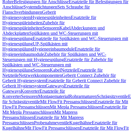
Rohre
Befestigungen für Anschlüsse
Ersatzteile für Befestigungen für
Anschlüsse
Systemdichtungen
Sets Schraube für
Flanschverbindungen
Geberit
Hygienesystem
Hygienespüleinheiten
Ersatzteile für
Hygienespüleinheiten
Zubehör für
Hygienespüleinheiten
Sensoren
Kabel
Abdeckungen und
Abdeckplatten
Spülkästen und WC-Steuerungen mit
Hygienespülung
Ersatzteile für Spülkästen und WC-Steuerungen mit
Hygienespülung
UP-Spülkästen mit
Hygienespülung
Hygieneeinbaumodule
Ersatzteile für
Hygieneeinbaumodule
Zubehör für Spülkästen und WC-
Steuerungen mit Hygienespülung
Ersatzteile für Zubehör für
Spülkästen und WC-Steuerungen mit
Hygienespülung
Sensoren
Kabel
Netzteile
Ersatzteile für
Netzteile
Netzwerkkomponenten
Geberit Connect Zubehör für
Geberit Hygienesystem
Ersatzteile für Geberit Connect Zubehör für
Geberit Hygienesystem
Gateways
Ersatzteile für
Gateways
Konverter
Ersatzteile für
Konverter
Sensoren
Montagematerial
Rohrarmaturen
Schrägsitzventile
E
für Schrägsitzventile
Mit FlowFit Pressanschlüssen
Ersatzteile für Mit
FlowFit Pressanschlüssen
Mit Mepla Pressanschlüssen
Ersatzteile für
Mit Mepla Pressanschlüssen
Mit Mapress
Pressanschlüssen
Ersatzteile für Mit Mapress
Pressanschlüssen
Probenahmeventile
Kugelhähne
Ersatzteile für
Kugelhähne
Mit FlowFit Pressanschlüssen
Ersatzteile für Mit FlowFit