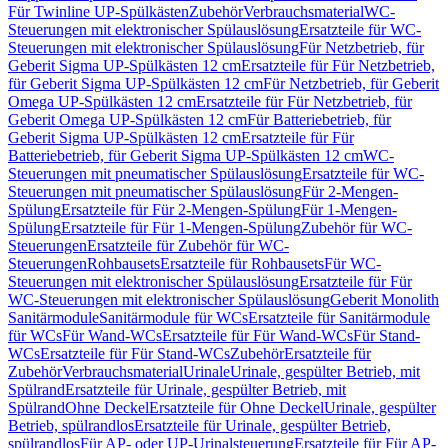
Für Twinline UP-Spülkästen
Zubehör
Verbrauchsmaterial
WC-
Steuerungen mit elektronischer Spülauslösung
Ersatzteile für WC-
Steuerungen mit elektronischer Spülauslösung
Für Netzbetrieb, für
Geberit Sigma UP-Spülkästen 12 cm
Ersatzteile für Für Netzbetrieb,
für Geberit Sigma UP-Spülkästen 12 cm
Für Netzbetrieb, für Geberit
Omega UP-Spülkästen 12 cm
Ersatzteile für Für Netzbetrieb, für
Geberit Omega UP-Spülkästen 12 cm
Für Batteriebetrieb, für
Geberit Sigma UP-Spülkästen 12 cm
Ersatzteile für Für
Batteriebetrieb, für Geberit Sigma UP-Spülkästen 12 cm
WC-
Steuerungen mit pneumatischer Spülauslösung
Ersatzteile für WC-
Steuerungen mit pneumatischer Spülauslösung
Für 2-Mengen-
Spülung
Ersatzteile für Für 2-Mengen-Spülung
Für 1-Mengen-
Spülung
Ersatzteile für Für 1-Mengen-Spülung
Zubehör für WC-
Steuerungen
Ersatzteile für Zubehör für WC-
Steuerungen
Rohbausets
Ersatzteile für Rohbausets
Für WC-
Steuerungen mit elektronischer Spülauslösung
Ersatzteile für Für
WC-Steuerungen mit elektronischer Spülauslösung
Geberit Monolith
Sanitärmodule
Sanitärmodule für WCs
Ersatzteile für Sanitärmodule
für WCs
Für Wand-WCs
Ersatzteile für Für Wand-WCs
Für Stand-
WCs
Ersatzteile für Für Stand-WCs
Zubehör
Ersatzteile für
Zubehör
Verbrauchsmaterial
Urinale
Urinale, gespülter Betrieb, mit
Spülrand
Ersatzteile für Urinale, gespülter Betrieb, mit
Spülrand
Ohne Deckel
Ersatzteile für Ohne Deckel
Urinale, gespülter
Betrieb, spülrandlos
Ersatzteile für Urinale, gespülter Betrieb,
spülrandlos
Für AP- oder UP-Urinalsteuerung
Ersatzteile für Für AP-