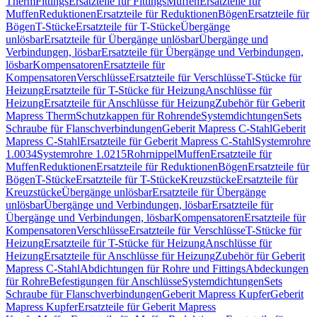
Therm
Fittings
Ersatzteile für Fittings
Muffen
Ersatzteile für
Muffen
Reduktionen
Ersatzteile für Reduktionen
Bögen
Ersatzteile für
Bögen
T-Stücke
Ersatzteile für T-Stücke
Übergänge
unlösbar
Ersatzteile für Übergänge unlösbar
Übergänge und
Verbindungen, lösbar
Ersatzteile für Übergänge und Verbindungen,
lösbar
Kompensatoren
Ersatzteile für
Kompensatoren
Verschlüsse
Ersatzteile für Verschlüsse
T-Stücke für
Heizung
Ersatzteile für T-Stücke für Heizung
Anschlüsse für
Heizung
Ersatzteile für Anschlüsse für Heizung
Zubehör für Geberit
Mapress Therm
Schutzkappen für Rohrende
Systemdichtungen
Sets
Schraube für Flanschverbindungen
Geberit Mapress C-Stahl
Geberit
Mapress C-Stahl
Ersatzteile für Geberit Mapress C-Stahl
Systemrohre
1.0034
Systemrohre 1.0215
Rohrnippel
Muffen
Ersatzteile für
Muffen
Reduktionen
Ersatzteile für Reduktionen
Bögen
Ersatzteile für
Bögen
T-Stücke
Ersatzteile für T-Stücke
Kreuzstücke
Ersatzteile für
Kreuzstücke
Übergänge unlösbar
Ersatzteile für Übergänge
unlösbar
Übergänge und Verbindungen, lösbar
Ersatzteile für
Übergänge und Verbindungen, lösbar
Kompensatoren
Ersatzteile für
Kompensatoren
Verschlüsse
Ersatzteile für Verschlüsse
T-Stücke für
Heizung
Ersatzteile für T-Stücke für Heizung
Anschlüsse für
Heizung
Ersatzteile für Anschlüsse für Heizung
Zubehör für Geberit
Mapress C-Stahl
Abdichtungen für Rohre und Fittings
Abdeckungen
für Rohre
Befestigungen für Anschlüsse
Systemdichtungen
Sets
Schraube für Flanschverbindungen
Geberit Mapress Kupfer
Geberit
Mapress Kupfer
Ersatzteile für Geberit Mapress