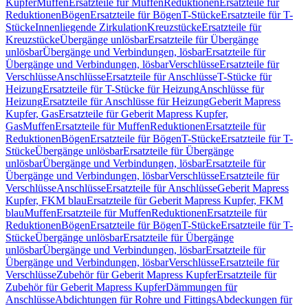
Kupfer
Muffen
Ersatzteile für Muffen
Reduktionen
Ersatzteile für
Reduktionen
Bögen
Ersatzteile für Bögen
T-Stücke
Ersatzteile für T-
Stücke
Innenliegende Zirkulation
Kreuzstücke
Ersatzteile für
Kreuzstücke
Übergänge unlösbar
Ersatzteile für Übergänge
unlösbar
Übergänge und Verbindungen, lösbar
Ersatzteile für
Übergänge und Verbindungen, lösbar
Verschlüsse
Ersatzteile für
Verschlüsse
Anschlüsse
Ersatzteile für Anschlüsse
T-Stücke für
Heizung
Ersatzteile für T-Stücke für Heizung
Anschlüsse für
Heizung
Ersatzteile für Anschlüsse für Heizung
Geberit Mapress
Kupfer, Gas
Ersatzteile für Geberit Mapress Kupfer,
Gas
Muffen
Ersatzteile für Muffen
Reduktionen
Ersatzteile für
Reduktionen
Bögen
Ersatzteile für Bögen
T-Stücke
Ersatzteile für T-
Stücke
Übergänge unlösbar
Ersatzteile für Übergänge
unlösbar
Übergänge und Verbindungen, lösbar
Ersatzteile für
Übergänge und Verbindungen, lösbar
Verschlüsse
Ersatzteile für
Verschlüsse
Anschlüsse
Ersatzteile für Anschlüsse
Geberit Mapress
Kupfer, FKM blau
Ersatzteile für Geberit Mapress Kupfer, FKM
blau
Muffen
Ersatzteile für Muffen
Reduktionen
Ersatzteile für
Reduktionen
Bögen
Ersatzteile für Bögen
T-Stücke
Ersatzteile für T-
Stücke
Übergänge unlösbar
Ersatzteile für Übergänge
unlösbar
Übergänge und Verbindungen, lösbar
Ersatzteile für
Übergänge und Verbindungen, lösbar
Verschlüsse
Ersatzteile für
Verschlüsse
Zubehör für Geberit Mapress Kupfer
Ersatzteile für
Zubehör für Geberit Mapress Kupfer
Dämmungen für
Anschlüsse
Abdichtungen für Rohre und Fittings
Abdeckungen für