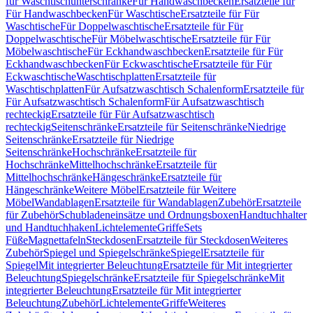
für Waschtischunterschränke
Für Handwaschbecken
Ersatzteile für
Für Handwaschbecken
Für Waschtische
Ersatzteile für Für
Waschtische
Für Doppelwaschtische
Ersatzteile für Für
Doppelwaschtische
Für Möbelwaschtische
Ersatzteile für Für
Möbelwaschtische
Für Eckhandwaschbecken
Ersatzteile für Für
Eckhandwaschbecken
Für Eckwaschtische
Ersatzteile für Für
Eckwaschtische
Waschtischplatten
Ersatzteile für
Waschtischplatten
Für Aufsatzwaschtisch Schalenform
Ersatzteile für
Für Aufsatzwaschtisch Schalenform
Für Aufsatzwaschtisch
rechteckig
Ersatzteile für Für Aufsatzwaschtisch
rechteckig
Seitenschränke
Ersatzteile für Seitenschränke
Niedrige
Seitenschränke
Ersatzteile für Niedrige
Seitenschränke
Hochschränke
Ersatzteile für
Hochschränke
Mittelhochschränke
Ersatzteile für
Mittelhochschränke
Hängeschränke
Ersatzteile für
Hängeschränke
Weitere Möbel
Ersatzteile für Weitere
Möbel
Wandablagen
Ersatzteile für Wandablagen
Zubehör
Ersatzteile
für Zubehör
Schubladeneinsätze und Ordnungsboxen
Handtuchhalter
und Handtuchhaken
Lichtelemente
Griffe
Sets
Füße
Magnettafeln
Steckdosen
Ersatzteile für Steckdosen
Weiteres
Zubehör
Spiegel und Spiegelschränke
Spiegel
Ersatzteile für
Spiegel
Mit integrierter Beleuchtung
Ersatzteile für Mit integrierter
Beleuchtung
Spiegelschränke
Ersatzteile für Spiegelschränke
Mit
integrierter Beleuchtung
Ersatzteile für Mit integrierter
Beleuchtung
Zubehör
Lichtelemente
Griffe
Weiteres