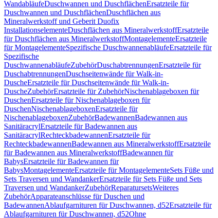
Wandabläufe
Duschwannen und Duschflächen
Ersatzteile für
Duschwannen und Duschflächen
Duschflächen aus
Mineralwerkstoff und Geberit Duofix
Installationselemente
Duschflächen aus Mineralwerkstoff
Ersatzteile
für Duschflächen aus Mineralwerkstoff
Montagelemente
Ersatzteile
für Montagelemente
Spezifische Duschwannenabläufe
Ersatzteile für
Spezifische
Duschwannenabläufe
Zubehör
Duschabtrennungen
Ersatzteile für
Duschabtrennungen
Duschseitenwände für Walk-in-
Dusche
Ersatzteile für Duschseitenwände für Walk-in-
Dusche
Zubehör
Ersatzteile für Zubehör
Nischenablageboxen für
Duschen
Ersatzteile für Nischenablageboxen für
Duschen
Nischenablageboxen
Ersatzteile für
Nischenablageboxen
Zubehör
Badewannen
Badewannen aus
Sanitäracryl
Ersatzteile für Badewannen aus
Sanitäracryl
Rechteckbadewannen
Ersatzteile für
Rechteckbadewannen
Badewannen aus Mineralwerkstoff
Ersatzteile
für Badewannen aus Mineralwerkstoff
Badewannen für
Babys
Ersatzteile für Badewannen für
Babys
Montagelemente
Ersatzteile für Montagelemente
Sets Füße und
Sets Traversen und Wandanker
Ersatzteile für Sets Füße und Sets
Traversen und Wandanker
Zubehör
Reparatursets
Weiteres
Zubehör
Apparateanschlüsse für Duschen und
Badewannen
Ablaufgarnituren für Duschwannen, d52
Ersatzteile für
Ablaufgarnituren für Duschwannen, d52
Ohne