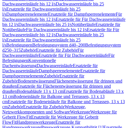
Dachwassereinläufe bis 12 l/s
Dachwassereinläufe bis 25
l/s
Ersatzteile für Dachwassereinläufe bis 25
l/s
Dampfsperrenelemente
Ersatzteile für Dampfsperrenelemente
Für
Dachwassereinläufe bis 12 l/s
Ersatzteile für Für Dachwassereinläufe
bis 12 l/s
Dachwassereinläufe bis 25 l/s
Notüberläufe
Ersatzteile für
Notüberläufe
Für Dachwassereinläufe bis 12 l/s
Ersatzteile für Für
Dachwassereinläufe bis 12 l/s
Dachwassereinläufe bis 25
l/s
Ersatzteile für Dachwassereinläufe bis 25
l/s
Befestigungen
Befestigungssystem d40–200
Befestigungssystem
d250–315
Zubehör
Ersatzteile für Zubehör
Für
Dachwassereinläufe
Ersatzteile für Für Dachwassereinläufe
Für
Befestigungen
Konventionelle
Dachentwässerung
Dachwassereinläufe
Ersatzteile für
Dachwassereinläufe
Dampfsperrenelemente
Ersatzteile für
Dampfsperrenelemente
Zubehör
Ersatzteile für
Zubehör
Bodenentwässerung
Flächenentwässerung für drinnen und
draußen
Ersatzteile für Flächenentwässerung für drinnen und
draußen
Bodenabläufe 13 x 13 cm
Ersatzteile für Bodenabläufe 13 x
13 cm
Bodeneinläufe für Balkone und Terrassen, 13 x 13
cm
Ersatzteile für Bodeneinläufe für Balkone und Terrassen, 13 x 13
cm
Zubehör
Ersatzteile für Zubehör
Werkzeuge,
Netzwerkkomponenten und Software
Werkzeuge
Werkzeuge für
Geberit FlowFit
Ersatzteile für Werkzeuge für Geberit
FlowFit
Handpresswerkzeuge
Ersatzteile für
Handpresswerkzeuge
Presswerkzeuge Kompatibilität [1]
Ersatzteile