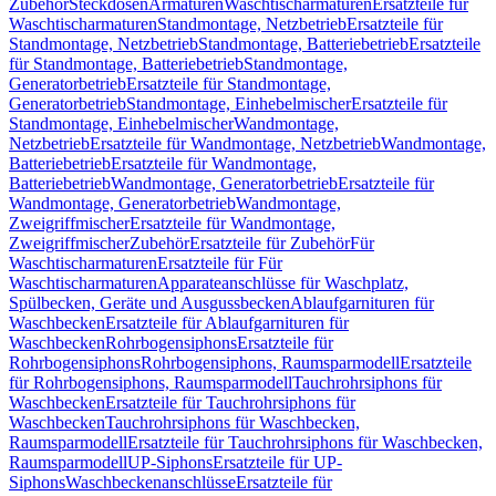
Zubehör
Steckdosen
Armaturen
Waschtischarmaturen
Ersatzteile für
Waschtischarmaturen
Standmontage, Netzbetrieb
Ersatzteile für
Standmontage, Netzbetrieb
Standmontage, Batteriebetrieb
Ersatzteile
für Standmontage, Batteriebetrieb
Standmontage,
Generatorbetrieb
Ersatzteile für Standmontage,
Generatorbetrieb
Standmontage, Einhebelmischer
Ersatzteile für
Standmontage, Einhebelmischer
Wandmontage,
Netzbetrieb
Ersatzteile für Wandmontage, Netzbetrieb
Wandmontage,
Batteriebetrieb
Ersatzteile für Wandmontage,
Batteriebetrieb
Wandmontage, Generatorbetrieb
Ersatzteile für
Wandmontage, Generatorbetrieb
Wandmontage,
Zweigriffmischer
Ersatzteile für Wandmontage,
Zweigriffmischer
Zubehör
Ersatzteile für Zubehör
Für
Waschtischarmaturen
Ersatzteile für Für
Waschtischarmaturen
Apparateanschlüsse für Waschplatz,
Spülbecken, Geräte und Ausgussbecken
Ablaufgarnituren für
Waschbecken
Ersatzteile für Ablaufgarnituren für
Waschbecken
Rohrbogensiphons
Ersatzteile für
Rohrbogensiphons
Rohrbogensiphons, Raumsparmodell
Ersatzteile
für Rohrbogensiphons, Raumsparmodell
Tauchrohrsiphons für
Waschbecken
Ersatzteile für Tauchrohrsiphons für
Waschbecken
Tauchrohrsiphons für Waschbecken,
Raumsparmodell
Ersatzteile für Tauchrohrsiphons für Waschbecken,
Raumsparmodell
UP-Siphons
Ersatzteile für UP-
Siphons
Waschbeckenanschlüsse
Ersatzteile für