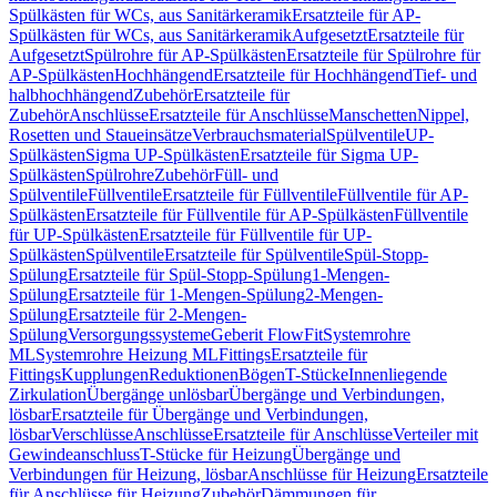
Spülkästen für WCs, aus Sanitärkeramik
Ersatzteile für AP-
Spülkästen für WCs, aus Sanitärkeramik
Aufgesetzt
Ersatzteile für
Aufgesetzt
Spülrohre für AP-Spülkästen
Ersatzteile für Spülrohre für
AP-Spülkästen
Hochhängend
Ersatzteile für Hochhängend
Tief- und
halbhochhängend
Zubehör
Ersatzteile für
Zubehör
Anschlüsse
Ersatzteile für Anschlüsse
Manschetten
Nippel,
Rosetten und Staueinsätze
Verbrauchsmaterial
Spülventile
UP-
Spülkästen
Sigma UP-Spülkästen
Ersatzteile für Sigma UP-
Spülkästen
Spülrohre
Zubehör
Füll- und
Spülventile
Füllventile
Ersatzteile für Füllventile
Füllventile für AP-
Spülkästen
Ersatzteile für Füllventile für AP-Spülkästen
Füllventile
für UP-Spülkästen
Ersatzteile für Füllventile für UP-
Spülkästen
Spülventile
Ersatzteile für Spülventile
Spül-Stopp-
Spülung
Ersatzteile für Spül-Stopp-Spülung
1-Mengen-
Spülung
Ersatzteile für 1-Mengen-Spülung
2-Mengen-
Spülung
Ersatzteile für 2-Mengen-
Spülung
Versorgungssysteme
Geberit FlowFit
Systemrohre
ML
Systemrohre Heizung ML
Fittings
Ersatzteile für
Fittings
Kupplungen
Reduktionen
Bögen
T-Stücke
Innenliegende
Zirkulation
Übergänge unlösbar
Übergänge und Verbindungen,
lösbar
Ersatzteile für Übergänge und Verbindungen,
lösbar
Verschlüsse
Anschlüsse
Ersatzteile für Anschlüsse
Verteiler mit
Gewindeanschluss
T-Stücke für Heizung
Übergänge und
Verbindungen für Heizung, lösbar
Anschlüsse für Heizung
Ersatzteile
für Anschlüsse für Heizung
Zubehör
Dämmungen für