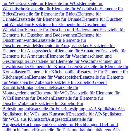
für WCs
Ersatzteile für Elemente für WCs
Elemente für
Waschtische
Ersatzteile für Elemente für Waschtische
Elemente für
Bidets
Ersatzteile für Elemente für Bidets
Elemente für
Urinale
Ersatzteile für Elemente für Urinale
Elemente für Duschen
mit Wandablauf
Ersatzteile für Elemente für Duschen mit
Wandablauf
Elemente für Duschen und Badewannen
Ersatzteile für
Elemente für Duschen und Badewannen
Elemente für
Duschtrennwände
Ersatzteile für Elemente für
Duschtrennwände
Elemente für Ausgussbecken
Ersatzteile für
Elemente für Ausgussbecken
Elemente für Armaturen
Ersatzteile für
Elemente für Armaturen
Elemente für Waschmaschinen und
Geschirrspüler
Ersatzteile für Elemente für Waschmaschinen und
Geschirrspüler
Elemente für Konsollasten
Ersatzteile für Elemente für
Konsollasten
Elemente für Küchenspülen
Ersatzteile für Elemente für
Küchenspülen
Elemente für Wandspeicher
Ersatzteile für Elemente
für Wandspeicher
Zubehör
Ersatzteile für Zubehör
Geberit
Kombifix
Montageelemente
Ersatzteile für
Montageelemente
Elemente für WCs
Ersatzteile für Elemente für
WCs
Elemente für Duschen
Ersatzteile für Elemente für
Duschen
Zubehör
Ersatzteile für Zubehör
Für
Befestigungen
Ersatzteile für Für Befestigungen
AP-Spülkästen
AP-
Spülkästen für WCs, aus Kunststoff
Ersatzteile für AP-Spülkästen
für WCs, aus Kunststoff
Aufgesetzt
Ersatzteile für
Aufgesetzt
Hochhängend
Ersatzteile für Hochhängend
Tief- und
halbhochhängend
Ersatzteile für Tief- und halbhochhängend
AP-