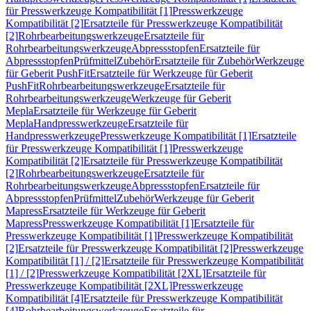
für Presswerkzeuge Kompatibilität [1]
Presswerkzeuge
Kompatibilität [2]
Ersatzteile für Presswerkzeuge Kompatibilität
[2]
Rohrbearbeitungswerkzeuge
Ersatzteile für
Rohrbearbeitungswerkzeuge
Abpressstopfen
Ersatzteile für
Abpressstopfen
Prüfmittel
Zubehör
Ersatzteile für Zubehör
Werkzeuge
für Geberit PushFit
Ersatzteile für Werkzeuge für Geberit
PushFit
Rohrbearbeitungswerkzeuge
Ersatzteile für
Rohrbearbeitungswerkzeuge
Werkzeuge für Geberit
Mepla
Ersatzteile für Werkzeuge für Geberit
Mepla
Handpresswerkzeuge
Ersatzteile für
Handpresswerkzeuge
Presswerkzeuge Kompatibilität [1]
Ersatzteile
für Presswerkzeuge Kompatibilität [1]
Presswerkzeuge
Kompatibilität [2]
Ersatzteile für Presswerkzeuge Kompatibilität
[2]
Rohrbearbeitungswerkzeuge
Ersatzteile für
Rohrbearbeitungswerkzeuge
Abpressstopfen
Ersatzteile für
Abpressstopfen
Prüfmittel
Zubehör
Werkzeuge für Geberit
Mapress
Ersatzteile für Werkzeuge für Geberit
Mapress
Presswerkzeuge Kompatibilität [1]
Ersatzteile für
Presswerkzeuge Kompatibilität [1]
Presswerkzeuge Kompatibilität
[2]
Ersatzteile für Presswerkzeuge Kompatibilität [2]
Presswerkzeuge
Kompatibilität [1] / [2]
Ersatzteile für Presswerkzeuge Kompatibilität
[1] / [2]
Presswerkzeuge Kompatibilität [2XL]
Ersatzteile für
Presswerkzeuge Kompatibilität [2XL]
Presswerkzeuge
Kompatibilität [4]
Ersatzteile für Presswerkzeuge Kompatibilität
[4]
Rohrbearbeitungswerkzeuge
Ersatzteile für