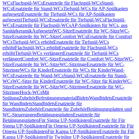
WCs
Flachspül-WCs
Ersatzteile für Flachspül-WCs
Stand-
WCs
Ersatzteile für Stand-WCs
Tiefspül-WCs für AP-Spülkasten
aufgesetzt
Ersatzteile für Tiefspül-WCs für AP-Spülkasten
aufgesetzt
Tiefspül-WCs
Ersatzteile für Tiefspül-WCs
Flachspül-
WCs
Ersatzteile für Flachspül-WCs
AP-Spülkästen für WCs, aus
Sanitärkeramik
Aufgesetzt
WC-Sitze
Ersatzteile für WC-Sitze
WC-
Sitze
Ersatzteile für WC-Sitze
Comfort WCs
Ersatzteile für Comfort
WCs
Tiefspül-WCs erhöht
Ersatzteile für Tiefspül-WCs
erhöht
Flachspül-WCs erhöht
Ersatzteile für Flachspül-WCs
erhöht
Tiefspül-WCs verlängert
Ersatzteile für Tiefspül-WCs
verlängert
Comfort WC-Sitze
Ersatzteile für Comfort WC-Sitze
WC-
Sitze
Ersatzteile für WC-Sitze
WC-Sitzringe
Ersatzteile für WC-
Sitzringe
WCs für Kinder
Ersatzteile für WCs für Kinder
Wand-
WCs
Ersatzteile für Wand-WCs
Stand-WCs
Ersatzteile für Stand-
WCs
WC-Sitze für Kinder
Ersatzteile für WC-Sitze für Kinder
WC-
Sitze
Ersatzteile für WC-Sitze
WC-Sitzringe
Ersatzteile für WC-
Sitzringe
Hock-WCs
Mit
Spülung
Zubehör
Befestigungsmaterial
Bidets
Wandbidets
Ersatzteile
für Wandbidets
Standbidets
Ersatzteile für
Standbidets
Zubehör
Ersatzteile für Zubehör
Betätigungsplatten und
WC-Steuerungen
Betätigungsplatten
Ersatzteile für
Betätigungsplatten
Für Sigma UP-Spülkästen
Ersatzteile für Für
Sigma UP-Spülkästen
Für Omega UP-Spülkästen
Ersatzteile für Für
Omega UP-Spülkästen
Für Kappa UP-Spülkästen
Ersatzteile für Für
Kappa UP-Spülkästen
Für Twinline UP-Spülkästen
Ersatzteile für