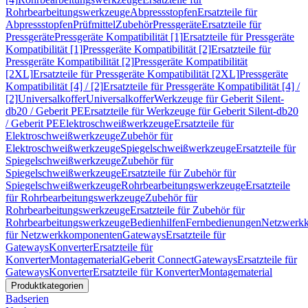
Rohrbearbeitungswerkzeuge
Abpressstopfen
Ersatzteile für
Abpressstopfen
Prüfmittel
Zubehör
Pressgeräte
Ersatzteile für
Pressgeräte
Pressgeräte Kompatibilität [1]
Ersatzteile für Pressgeräte
Kompatibilität [1]
Pressgeräte Kompatibilität [2]
Ersatzteile für
Pressgeräte Kompatibilität [2]
Pressgeräte Kompatibilität
[2XL]
Ersatzteile für Pressgeräte Kompatibilität [2XL]
Pressgeräte
Kompatibilität [4] / [2]
Ersatzteile für Pressgeräte Kompatibilität [4] /
[2]
Universalkoffer
Universalkoffer
Werkzeuge für Geberit Silent-
db20 / Geberit PE
Ersatzteile für Werkzeuge für Geberit Silent-db20
/ Geberit PE
Elektroschweißwerkzeuge
Ersatzteile für
Elektroschweißwerkzeuge
Zubehör für
Elektroschweißwerkzeuge
Spiegelschweißwerkzeuge
Ersatzteile für
Spiegelschweißwerkzeuge
Zubehör für
Spiegelschweißwerkzeuge
Ersatzteile für Zubehör für
Spiegelschweißwerkzeuge
Rohrbearbeitungswerkzeuge
Ersatzteile
für Rohrbearbeitungswerkzeuge
Zubehör für
Rohrbearbeitungswerkzeuge
Ersatzteile für Zubehör für
Rohrbearbeitungswerkzeuge
Bedienhilfen
Fernbedienungen
Netzwerk
für Netzwerkkomponenten
Gateways
Ersatzteile für
Gateways
Konverter
Ersatzteile für
Konverter
Montagematerial
Geberit Connect
Gateways
Ersatzteile für
Gateways
Konverter
Ersatzteile für Konverter
Montagematerial
Produktkategorien
Badserien