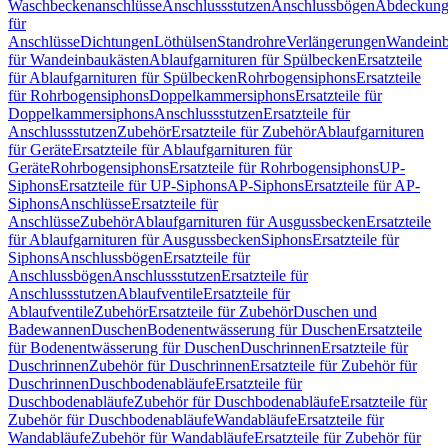
Waschbeckenanschlüsse
Anschlussstutzen
Anschlussbögen
Abdeckung
für
Anschlüsse
Dichtungen
Löthülsen
Standrohre
Verlängerungen
Wandeinb
für Wandeinbaukästen
Ablaufgarnituren für Spülbecken
Ersatzteile
für Ablaufgarnituren für Spülbecken
Rohrbogensiphons
Ersatzteile
für Rohrbogensiphons
Doppelkammersiphons
Ersatzteile für
Doppelkammersiphons
Anschlussstutzen
Ersatzteile für
Anschlussstutzen
Zubehör
Ersatzteile für Zubehör
Ablaufgarnituren
für Geräte
Ersatzteile für Ablaufgarnituren für
Geräte
Rohrbogensiphons
Ersatzteile für Rohrbogensiphons
UP-
Siphons
Ersatzteile für UP-Siphons
AP-Siphons
Ersatzteile für AP-
Siphons
Anschlüsse
Ersatzteile für
Anschlüsse
Zubehör
Ablaufgarnituren für Ausgussbecken
Ersatzteile
für Ablaufgarnituren für Ausgussbecken
Siphons
Ersatzteile für
Siphons
Anschlussbögen
Ersatzteile für
Anschlussbögen
Anschlussstutzen
Ersatzteile für
Anschlussstutzen
Ablaufventile
Ersatzteile für
Ablaufventile
Zubehör
Ersatzteile für Zubehör
Duschen und
Badewannen
Duschen
Bodenentwässerung für Duschen
Ersatzteile
für Bodenentwässerung für Duschen
Duschrinnen
Ersatzteile für
Duschrinnen
Zubehör für Duschrinnen
Ersatzteile für Zubehör für
Duschrinnen
Duschbodenabläufe
Ersatzteile für
Duschbodenabläufe
Zubehör für Duschbodenabläufe
Ersatzteile für
Zubehör für Duschbodenabläufe
Wandabläufe
Ersatzteile für
Wandabläufe
Zubehör für Wandabläufe
Ersatzteile für Zubehör für