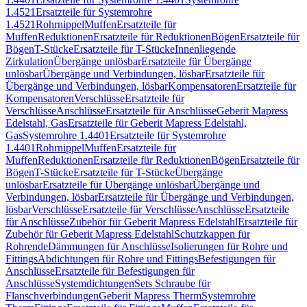
1.4521
Ersatzteile für Systemrohre
1.4521
Rohrnippel
Muffen
Ersatzteile für
Muffen
Reduktionen
Ersatzteile für Reduktionen
Bögen
Ersatzteile für
Bögen
T-Stücke
Ersatzteile für T-Stücke
Innenliegende
Zirkulation
Übergänge unlösbar
Ersatzteile für Übergänge
unlösbar
Übergänge und Verbindungen, lösbar
Ersatzteile für
Übergänge und Verbindungen, lösbar
Kompensatoren
Ersatzteile für
Kompensatoren
Verschlüsse
Ersatzteile für
Verschlüsse
Anschlüsse
Ersatzteile für Anschlüsse
Geberit Mapress
Edelstahl, Gas
Ersatzteile für Geberit Mapress Edelstahl,
Gas
Systemrohre 1.4401
Ersatzteile für Systemrohre
1.4401
Rohrnippel
Muffen
Ersatzteile für
Muffen
Reduktionen
Ersatzteile für Reduktionen
Bögen
Ersatzteile für
Bögen
T-Stücke
Ersatzteile für T-Stücke
Übergänge
unlösbar
Ersatzteile für Übergänge unlösbar
Übergänge und
Verbindungen, lösbar
Ersatzteile für Übergänge und Verbindungen,
lösbar
Verschlüsse
Ersatzteile für Verschlüsse
Anschlüsse
Ersatzteile
für Anschlüsse
Zubehör für Geberit Mapress Edelstahl
Ersatzteile für
Zubehör für Geberit Mapress Edelstahl
Schutzkappen für
Rohrende
Dämmungen für Anschlüsse
Isolierungen für Rohre und
Fittings
Abdichtungen für Rohre und Fittings
Befestigungen für
Anschlüsse
Ersatzteile für Befestigungen für
Anschlüsse
Systemdichtungen
Sets Schraube für
Flanschverbindungen
Geberit Mapress Therm
Systemrohre