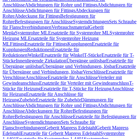
Anschlüsse
Abdichtungen für Rohre und Fittings
Abdichtungen für
Anschlüsse
Abdichtungen für Fittings
Abdeckungen für
Rohre
Abdeckung für Fittings
Befestigungen für
Rohre
Befestigungen für Anschlüsse
Systemdichtungen
Sets Schraube
für Flanschverbindungen
Verbrauchsmaterial
Geberit
Mepla
Systemrohre ML
Ersatzteile für Systemrohre ML
Systemrohre
Heizung ML
Ersatzteile für Systemrohre Heizung
ML
Fittings
Ersatzteile für Fittings
Kupplungen
Ersatzteile für
Kupplungen
Reduktionen
Ersatzteile für
Reduktionen
Winkel
Ersatzteile für Winkel
T-Stücke
Ersatzteile für T-
Stücke
Innenliegende Zirkulation
Übergänge unlösbar
Ersatzteile für
Übergänge unlösbar
Übergänge und Verbindungen, lösbar
Ersatzteile
für Übergänge und Verbindungen, lösbar
Verschlüsse
Ersatzteile für
Verschlüsse
Anschlüsse
Ersatzteile für Anschlüsse
Verteiler mit
Gewindeanschluss
Ersatzteile für Verteiler mit Gewindeanschluss
T-
Stücke für Heizung
Ersatzteile für T-Stücke für Heizung
Anschlüsse
für Heizung
Ersatzteile für Anschlüsse für
Heizung
Zubehör
Ersatzteile für Zubehör
Dämmungen für
Anschlüsse
Abdichtungen für Rohre und Fittings
Abdichtungen für
Anschlüsse
Abdeckungen für Rohre
Befestigungen für
Rohre
Befestigungen für Anschlüsse
Ersatzteile für Befestigungen für
Anschlüsse
Systemdichtungen
Sets Schraube für
Flanschverbindungen
Geberit Mapress Edelstahl
Geberit Mapress
Edelstahl
Ersatzteile für Geberit Mapress Edelstahl
Systemrohre
1.4401
Ersatzteile für Systemrohre 1.4401
Systemrohre