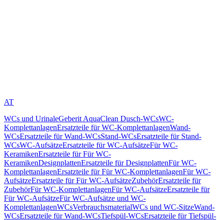
AT
WCs und Urinale
Geberit AquaClean Dusch-WCs
WC-
Komplettanlagen
Ersatzteile für WC-Komplettanlagen
Wand-
WCs
Ersatzteile für Wand-WCs
Stand-WCs
Ersatzteile für Stand-
WCs
WC-Aufsätze
Ersatzteile für WC-Aufsätze
Für WC-
Keramiken
Ersatzteile für Für WC-
Keramiken
Designplatten
Ersatzteile für Designplatten
Für WC-
Komplettanlagen
Ersatzteile für Für WC-Komplettanlagen
Für WC-
Aufsätze
Ersatzteile für Für WC-Aufsätze
Zubehör
Ersatzteile für
Zubehör
Für WC-Komplettanlagen
Für WC-Aufsätze
Ersatzteile für
Für WC-Aufsätze
Für WC-Aufsätze und WC-
Komplettanlagen
WCs
Verbrauchsmaterial
WCs und WC-Sitze
Wand-
WCs
Ersatzteile für Wand-WCs
Tiefspül-WCs
Ersatzteile für Tiefspül-