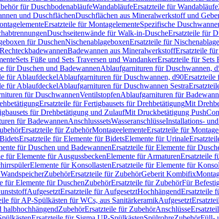
Zubehör für Duschbodenabläufe
Wandabläufe
Ersatzteile für Wandabläufe
wannen und Duschflächen
Duschflächen aus Mineralwerkstoff und Geberi
ntagelemente
Ersatzteile für Montagelemente
Spezifische Duschwanne
schabtrennungen
Duschseitenwände für Walk-in-Dusche
Ersatzteile für
lageboxen für Duschen
Nischenablageboxen
Ersatzteile für Nischenabla
ür Rechteckbadewannen
Badewannen aus Mineralwerkstoff
Ersatzteile f
mente
Sets Füße und Sets Traversen und Wandanker
Ersatzteile für Set
se für Duschen und Badewannen
Ablaufgarnituren für Duschwannen, 
ile für Ablaufdeckel
Ablaufgarnituren für Duschwannen, d90
Ersatzteil
ile für Ablaufdeckel
Ablaufgarnituren für Duschwannen Sestra
Ersatztei
rnituren für Duschwannen
Ventilstopfen
Ablaufgarnituren für Badewann
rehbetätigung
Ersatzteile für Fertigbausets für Drehbetätigung
Mit Drehbe
rtigbausets für Drehbetätigung und Zulauf
Mit Druckbetätigung PushCon
ituren für Badewannen
Anschlusssets
Wasseranschlüsse
Installations- un
ubehör
Ersatzteile für Zubehör
Montageelemente
Ersatzteile für Montag
Bidets
Ersatzteile für Elemente für Bidets
Elemente für Urinale
Ersatztei
mente für Duschen und Badewannen
Ersatzteile für Elemente für Dus
ile für Elemente für Ausgussbecken
Elemente für Armaturen
Ersatzteile 
hirrspüler
Elemente für Konsollasten
Ersatzteile für Elemente für Konso
r Wandspeicher
Zubehör
Ersatzteile für Zubehör
Geberit Kombifix
Montag
le für Elemente für Duschen
Zubehör
Ersatzteile für Zubehör
Für Befesti
unststoff
Aufgesetzt
Ersatzteile für Aufgesetzt
Hochhängend
Ersatzteile
eile für AP-Spülkästen für WCs, aus Sanitärkeramik
Aufgesetzt
Ersatztei
nd halbhochhängend
Zubehör
Ersatzteile für Zubehör
Anschlüsse
Ersatztei
pülkästen
Ersatzteile für Sigma UP-Spülkästen
Spülrohre
Zubehör
Füll- 