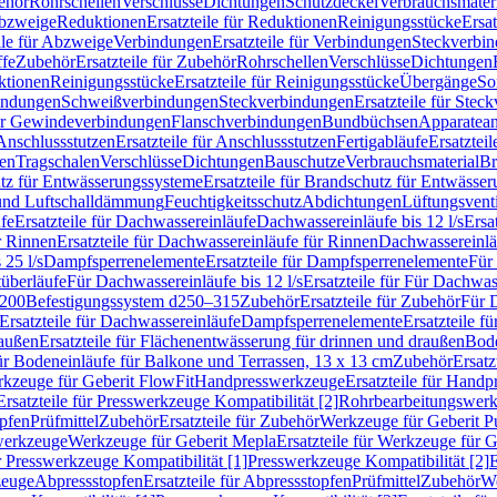
ehör
Rohrschellen
Verschlüsse
Dichtungen
Schutzdeckel
Verbrauchsmater
Abzweige
Reduktionen
Ersatzteile für Reduktionen
Reinigungsstücke
Ersat
ile für Abzweige
Verbindungen
Ersatzteile für Verbindungen
Steckverbi
ffe
Zubehör
Ersatzteile für Zubehör
Rohrschellen
Verschlüsse
Dichtungen
ktionen
Reinigungsstücke
Ersatzteile für Reinigungsstücke
Übergänge
So
bindungen
Schweißverbindungen
Steckverbindungen
Ersatzteile für Ste
für Gewindeverbindungen
Flanschverbindungen
Bundbüchsen
Apparatean
Anschlussstutzen
Ersatzteile für Anschlussstutzen
Fertigabläufe
Ersatzteil
len
Tragschalen
Verschlüsse
Dichtungen
Bauschutze
Verbrauchsmaterial
Br
tz für Entwässerungssysteme
Ersatzteile für Brandschutz für Entwässe
und Luftschalldämmung
Feuchtigkeitsschutz
Abdichtungen
Lüftungsvent
fe
Ersatzteile für Dachwassereinläufe
Dachwassereinläufe bis 12 l/s
Ersa
r Rinnen
Ersatzteile für Dachwassereinläufe für Rinnen
Dachwassereinläu
 25 l/s
Dampfsperrenelemente
Ersatzteile für Dampfsperrenelemente
Für 
tüberläufe
Für Dachwassereinläufe bis 12 l/s
Ersatzteile für Für Dachwass
–200
Befestigungssystem d250–315
Zubehör
Ersatzteile für Zubehör
Für 
Ersatzteile für Dachwassereinläufe
Dampfsperrenelemente
Ersatzteile 
raußen
Ersatzteile für Flächenentwässerung für drinnen und draußen
Bode
für Bodeneinläufe für Balkone und Terrassen, 13 x 13 cm
Zubehör
Ersatz
erkzeuge für Geberit FlowFit
Handpresswerkzeuge
Ersatzteile für Hand
Ersatzteile für Presswerkzeuge Kompatibilität [2]
Rohrbearbeitungswer
opfen
Prüfmittel
Zubehör
Ersatzteile für Zubehör
Werkzeuge für Geberit P
swerkzeuge
Werkzeuge für Geberit Mepla
Ersatzteile für Werkzeuge für 
ür Presswerkzeuge Kompatibilität [1]
Presswerkzeuge Kompatibilität [2]
E
zeuge
Abpressstopfen
Ersatzteile für Abpressstopfen
Prüfmittel
Zubehör
We