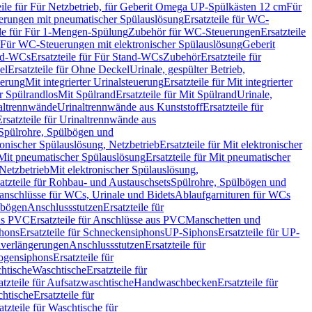
eile für Für Netzbetrieb, für Geberit Omega UP-Spülkästen 12 cm
Für
rungen mit pneumatischer Spülauslösung
Ersatzteile für WC-
ile für Für 1-Mengen-Spülung
Zubehör für WC-Steuerungen
Ersatzteile
ür Für WC-Steuerungen mit elektronischer Spülauslösung
Geberit
nd-WCs
Ersatzteile für Für Stand-WCs
Zubehör
Ersatzteile für
el
Ersatzteile für Ohne Deckel
Urinale, gespülter Betrieb,
uerung
Mit integrierter Urinalsteuerung
Ersatzteile für Mit integrierter
ür Spülrandlos
Mit Spülrand
Ersatzteile für Mit Spülrand
Urinale,
naltrennwände
Urinaltrennwände aus Kunststoff
Ersatzteile für
Ersatzteile für Urinaltrennwände aus
r Spülrohre, Spülbögen und
ronischer Spülauslösung, Netzbetrieb
Ersatzteile für Mit elektronischer
Mit pneumatischer Spülauslösung
Ersatzteile für Mit pneumatischer
 Netzbetrieb
Mit elektronischer Spülauslösung,
atzteile für Rohbau- und Austauschsets
Spülrohre, Spülbögen und
anschlüsse für WCs, Urinale und Bidets
Ablaufgarnituren für WCs
ssbögen
Anschlussstutzen
Ersatzteile für
us PVC
Ersatzteile für Anschlüsse aus PVC
Manschetten und
hons
Ersatzteile für Schneckensiphons
UP-Siphons
Ersatzteile für UP-
enverlängerungen
Anschlussstutzen
Ersatzteile für
ogensiphons
Ersatzteile für
htische
Waschtische
Ersatzteile für
atzteile für Aufsatzwaschtische
Handwaschbecken
Ersatzteile für
htische
Ersatzteile für
atzteile für Waschtische für