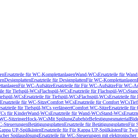
en
Ersatzteile für WC-Komplettanlagen
Wand-WCs
Ersatzteile für Wa
ken
Designplatten
Ersatzteile für Designplatten
Für WC-Komplettanlagen
tanlagen
Für WC-Aufsätze
Ersatzteile für Für WC-Aufsätze
Für WC-Au
eile für Tiefspül-WCs
Flachspül-WCs
Ersatzteile für Flachspül-WCs
Stan
iefspül-WCs
Ersatzteile für Tiefspül-WCs
Flachspül-WCs
Ersatzteile fü
Ersatzteile für WC-Sitze
Comfort WCs
Ersatzteile für Comfort WCs
Tie
rsatzteile für Tiefspül-WCs verlängert
Comfort WC-Sitze
Ersatzteile fü
WCs für Kinder
Wand-WCs
Ersatzteile für Wand-WCs
Stand-WCs
Ersatzt
r WC-Sitzringe
Hock-WCs
Mit Spülung
Zubehör
Befestigungsmaterial
Bide
C-Steuerungen
Betätigungsplatten
Ersatzteile für Betätigungsplatten
Für 
Kappa UP-Spülkästen
Ersatzteile für Für Kappa UP-Spülkästen
Für Twin
scher Spülauslösung
Ersatzteile für WC-Steuerungen mit elektronischer