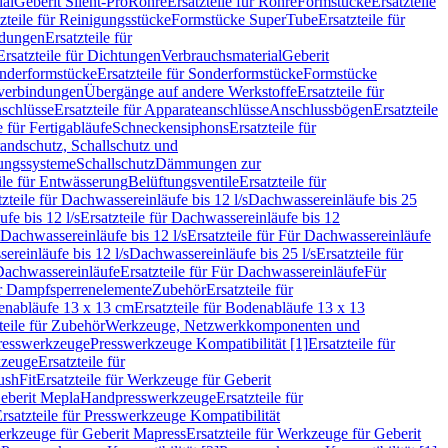
ial
Geberit Silent-Pro
Rohre
Ersatzteile für Rohre
Formstücke
Ersatzteile
zteile für Reinigungsstücke
Formstücke SuperTube
Ersatzteile für
ndungen
Ersatzteile für
Ersatzteile für Dichtungen
Verbrauchsmaterial
Geberit
nderformstücke
Ersatzteile für Sonderformstücke
Formstücke
ckverbindungen
Übergänge auf andere Werkstoffe
Ersatzteile für
schlüsse
Ersatzteile für Apparateanschlüsse
Anschlussbögen
Ersatzteile
e für Fertigabläufe
Schneckensiphons
Ersatzteile für
andschutz, Schallschutz und
rungssysteme
Schallschutz
Dämmungen zur
ile für Entwässerung
Belüftungsventile
Ersatzteile für
tzteile für Dachwassereinläufe bis 12 l/s
Dachwassereinläufe bis 25
fe bis 12 l/s
Ersatzteile für Dachwassereinläufe bis 12
Dachwassereinläufe bis 12 l/s
Ersatzteile für Für Dachwassereinläufe
ereinläufe bis 12 l/s
Dachwassereinläufe bis 25 l/s
Ersatzteile für
Dachwassereinläufe
Ersatzteile für Für Dachwassereinläufe
Für
für Dampfsperrenelemente
Zubehör
Ersatzteile für
nabläufe 13 x 13 cm
Ersatzteile für Bodenabläufe 13 x 13
teile für Zubehör
Werkzeuge, Netzwerkkomponenten und
presswerkzeuge
Presswerkzeuge Kompatibilität [1]
Ersatzteile für
kzeuge
Ersatzteile für
ushFit
Ersatzteile für Werkzeuge für Geberit
Geberit Mepla
Handpresswerkzeuge
Ersatzteile für
rsatzteile für Presswerkzeuge Kompatibilität
rkzeuge für Geberit Mapress
Ersatzteile für Werkzeuge für Geberit