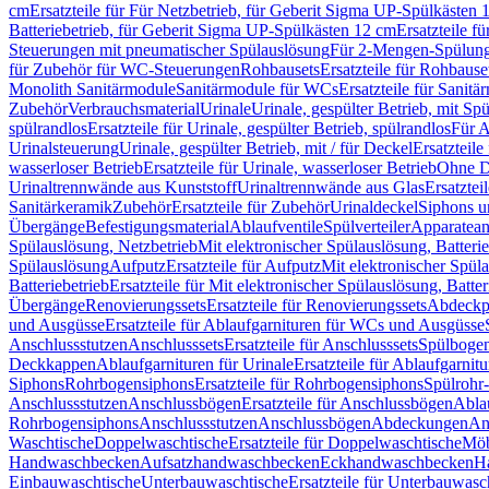
cm
Ersatzteile für Für Netzbetrieb, für Geberit Sigma UP-Spülkästen 
Batteriebetrieb, für Geberit Sigma UP-Spülkästen 12 cm
Ersatzteile f
Steuerungen mit pneumatischer Spülauslösung
Für 2-Mengen-Spülun
für Zubehör für WC-Steuerungen
Rohbausets
Ersatzteile für Rohbause
Monolith Sanitärmodule
Sanitärmodule für WCs
Ersatzteile für Sanit
Zubehör
Verbrauchsmaterial
Urinale
Urinale, gespülter Betrieb, mit Sp
spülrandlos
Ersatzteile für Urinale, gespülter Betrieb, spülrandlos
Für A
Urinalsteuerung
Urinale, gespülter Betrieb, mit / für Deckel
Ersatzteile
wasserloser Betrieb
Ersatzteile für Urinale, wasserloser Betrieb
Ohne D
Urinaltrennwände aus Kunststoff
Urinaltrennwände aus Glas
Ersatztei
Sanitärkeramik
Zubehör
Ersatzteile für Zubehör
Urinaldeckel
Siphons u
Übergänge
Befestigungsmaterial
Ablaufventile
Spülverteiler
Apparatean
Spülauslösung, Netzbetrieb
Mit elektronischer Spülauslösung, Batterie
Spülauslösung
Aufputz
Ersatzteile für Aufputz
Mit elektronischer Spül
Batteriebetrieb
Ersatzteile für Mit elektronischer Spülauslösung, Batter
Übergänge
Renovierungssets
Ersatzteile für Renovierungssets
Abdeckpl
und Ausgüsse
Ersatzteile für Ablaufgarnituren für WCs und Ausgüsse
Anschlussstutzen
Anschlusssets
Ersatzteile für Anschlusssets
Spülbogen
Deckkappen
Ablaufgarnituren für Urinale
Ersatzteile für Ablaufgarnitu
Siphons
Rohrbogensiphons
Ersatzteile für Rohrbogensiphons
Spülrohr
Anschlussstutzen
Anschlussbögen
Ersatzteile für Anschlussbögen
Ablau
Rohrbogensiphons
Anschlussstutzen
Anschlussbögen
Abdeckungen
An
Waschtische
Doppelwaschtische
Ersatzteile für Doppelwaschtische
Möb
Handwaschbecken
Aufsatzhandwaschbecken
Eckhandwaschbecken
H
Einbauwaschtische
Unterbauwaschtische
Ersatzteile für Unterbauwasc