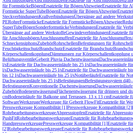
Anschlussbögen
Anschlussstutzen
Ersatzteile für Anschlussstutzen
Zub
für Formstücke
Bögen
Ersatzteile für Bögen
Abzweige
Ersatzteile für 
Formstücke SuperTube
Bögen
Ersatzteile für Bögen
Abzweige
Ersatzte
Steckverbindungen
Krallverbindungen
Übergänge auf andere Werksto
PE
Rohre
Formstücke
Ersatzteile für Formstücke
Bögen
Abzweige
Redu
SuperTube
Bögen
Sonderformstücke
Verbindungen
Ersatzteile für Ver
Übergänge auf andere Werkstoffe
Gewindeverbindungen
Ersatzteile 
für Anschlussbögen
Anschlussmuffen
Ersatzteile für Anschlussmuffen
Schneckensiphons
Zubehör
Rohrschellen
Befestigungen für Rohrschel
Feuchtigkeitsschutz
Brandschutz
Ersatzteile für Brandschutz
Brandschu
Körperschallentkopplung
Dämmungen zur Körperschallentkopplung 
Belüftungsventile
Geberit Pluvia Dachentwässerung
Dachwassereinläu
l/s
Ersatzteile für Dachwassereinläufe bis 25 l/s
Dachwassereinläufe fü
l/s
Dachwassereinläufe bis 25 l/s
Ersatzteile für Dachwassereinläufe bis
bis 12 l/s
Dachwassereinläufe bis 25 l/s
Notüberläufe
Ersatzteile für No
Dachwassereinläufe bis 25 l/s
Befestigungen
Befestigungssystem d40
Befestigungen
Konventionelle Dachentwässerung
Dachwassereinläufe
Zubehör
Bodenentwässerung
Flächenentwässerung für drinnen und d
cm
Bodeneinläufe für Balkone und Terrassen, 13 x 13 cm
Ersatzteile 
Software
Werkzeuge
Werkzeuge für Geberit FlowFit
Ersatzteile für W
Presswerkzeuge Kompatibilität [1]
Presswerkzeuge Kompatibilität [2]
Rohrbearbeitungswerkzeuge
Abpressstopfen
Ersatzteile für Abpressst
PushFit
Rohrbearbeitungswerkzeuge
Ersatzteile für Rohrbearbeitung
Handpresswerkzeuge
Presswerkzeuge Kompatibilität [1]
Ersatzteile f
[2]
Rohrbearbeitungswerkzeuge
Ersatzteile für Rohrbearbeitungswerk