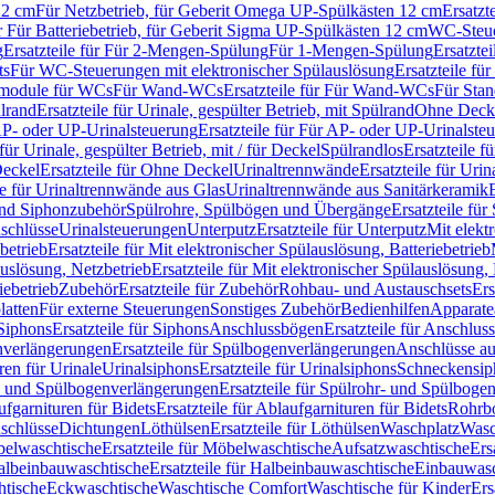
12 cm
Für Netzbetrieb, für Geberit Omega UP-Spülkästen 12 cm
Ersatzt
ür Für Batteriebetrieb, für Geberit Sigma UP-Spülkästen 12 cm
WC-Steue
g
Ersatzteile für Für 2-Mengen-Spülung
Für 1-Mengen-Spülung
Ersatzte
ts
Für WC-Steuerungen mit elektronischer Spülauslösung
Ersatzteile f
ärmodule für WCs
Für Wand-WCs
Ersatzteile für Für Wand-WCs
Für Sta
ülrand
Ersatzteile für Urinale, gespülter Betrieb, mit Spülrand
Ohne Deck
P- oder UP-Urinalsteuerung
Ersatzteile für Für AP- oder UP-Urinalste
 für Urinale, gespülter Betrieb, mit / für Deckel
Spülrandlos
Ersatzteile f
eckel
Ersatzteile für Ohne Deckel
Urinaltrennwände
Ersatzteile für Uri
le für Urinaltrennwände aus Glas
Urinaltrennwände aus Sanitärkeramik
nd Siphonzubehör
Spülrohre, Spülbögen und Übergänge
Ersatzteile fü
schlüsse
Urinalsteuerungen
Unterputz
Ersatzteile für Unterputz
Mit elekt
betrieb
Ersatzteile für Mit elektronischer Spülauslösung, Batteriebetrieb
auslösung, Netzbetrieb
Ersatzteile für Mit elektronischer Spülauslösung,
iebetrieb
Zubehör
Ersatzteile für Zubehör
Rohbau- und Austauschsets
Ers
atten
Für externe Steuerungen
Sonstiges Zubehör
Bedienhilfen
Apparate
Siphons
Ersatzteile für Siphons
Anschlussbögen
Ersatzteile für Anschlu
verlängerungen
Ersatzteile für Spülbogenverlängerungen
Anschlüsse a
ren für Urinale
Urinalsiphons
Ersatzteile für Urinalsiphons
Schneckensip
- und Spülbogenverlängerungen
Ersatzteile für Spülrohr- und Spülbog
fgarnituren für Bidets
Ersatzteile für Ablaufgarnituren für Bidets
Rohrb
schlüsse
Dichtungen
Löthülsen
Ersatzteile für Löthülsen
Waschplatz
Wasc
elwaschtische
Ersatzteile für Möbelwaschtische
Aufsatzwaschtische
Ers
albeinbauwaschtische
Ersatzteile für Halbeinbauwaschtische
Einbauwasc
htische
Eckwaschtische
Waschtische Comfort
Waschtische für Kinder
Ers