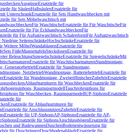
sgussbecken
Ausgüsse
Ersatzteile für
tzteile für Säulen
Halbsäulen
Ersatzteile für
mit Unterschrank
Ersatzteile für Sets Handwaschbecken mit
tzteile für Sets Möbelwaschtisch mit
 Handwaschbecken
Für Waschtische
Ersatzteile für Für Waschtische
Für
ken
Ersatzteile für Für Eckhandwaschbecken
Für
atzteile für Für Aufsatzwaschtisch Schalenform
Für Aufsatzwaschtisch
ür Niedrige Seitenschränke
Hochschränke
Ersatzteile für
für Weitere Möbel
Wandablagen
Ersatzteile für
fe
Sets Füße
Magnettafeln
Steckdosen
Ersatzteile für
ierter Beleuchtung
Spiegelschränke
Ersatzteile für Spiegelschränke
Mit
htischarmaturen
Ersatzteile für Waschtischarmaturen
Standmontage,
, Generatorbetrieb
Ersatzteile für Standmontage,
andmontage, Netzbetrieb
Wandmontage, Batteriebetrieb
Ersatzteile für
er
Ersatzteile für Wandmontage, Zweigriffmischer
Zubehör
Ersatzteile
Ausgussbecken
Ablaufgarnituren für Waschbecken
Ersatzteile für
 Rohrbogensiphons, Raumsparmodell
Tauchrohrsiphons für
rohrsiphons für Waschbecken, Raumsparmodell
UP-Siphons
Ersatzteile
satzteile für
ecken
Ersatzteile für Ablaufgarnituren für
en
Ersatzteile für Anschlussstutzen
Zubehör
Ersatzteile für
ns
Ersatzteile für UP-Siphons
AP-Siphons
Ersatzteile für AP-
n
Siphons
Ersatzteile für Siphons
Anschlussbögen
Ersatzteile für
uschen und Badewannen
Duschen
Bodenentwässerung für
behör für Duschrinnen
Duschbodenabläufe
Ersatzteile für