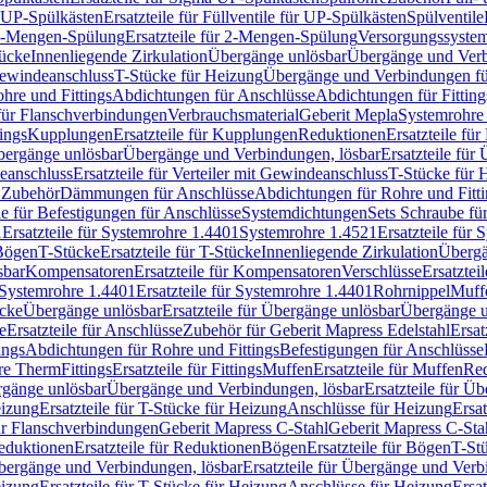
r UP-Spülkästen
Ersatzteile für Füllventile für UP-Spülkästen
Spülventile
-Mengen-Spülung
Ersatzteile für 2-Mengen-Spülung
Versorgungssyste
ücke
Innenliegende Zirkulation
Übergänge unlösbar
Übergänge und Verb
Gewindeanschluss
T-Stücke für Heizung
Übergänge und Verbindungen fü
hre und Fittings
Abdichtungen für Anschlüsse
Abdichtungen für Fitting
für Flanschverbindungen
Verbrauchsmaterial
Geberit Mepla
Systemrohr
tings
Kupplungen
Ersatzteile für Kupplungen
Reduktionen
Ersatzteile fü
Übergänge unlösbar
Übergänge und Verbindungen, lösbar
Ersatzteile fü
deanschluss
Ersatzteile für Verteiler mit Gewindeanschluss
T-Stücke für 
r Zubehör
Dämmungen für Anschlüsse
Abdichtungen für Rohre und Fitti
ile für Befestigungen für Anschlüsse
Systemdichtungen
Sets Schraube fü
1
Ersatzteile für Systemrohre 1.4401
Systemrohre 1.4521
Ersatzteile für
 Bögen
T-Stücke
Ersatzteile für T-Stücke
Innenliegende Zirkulation
Übergä
sbar
Kompensatoren
Ersatzteile für Kompensatoren
Verschlüsse
Ersatztei
Systemrohre 1.4401
Ersatzteile für Systemrohre 1.4401
Rohrnippel
Muff
ücke
Übergänge unlösbar
Ersatzteile für Übergänge unlösbar
Übergänge u
e
Ersatzteile für Anschlüsse
Zubehör für Geberit Mapress Edelstahl
Ersat
ings
Abdichtungen für Rohre und Fittings
Befestigungen für Anschlüsse
re Therm
Fittings
Ersatzteile für Fittings
Muffen
Ersatzteile für Muffen
Re
ergänge unlösbar
Übergänge und Verbindungen, lösbar
Ersatzteile für Ü
eizung
Ersatzteile für T-Stücke für Heizung
Anschlüsse für Heizung
Ersat
ür Flanschverbindungen
Geberit Mapress C-Stahl
Geberit Mapress C-Sta
eduktionen
Ersatzteile für Reduktionen
Bögen
Ersatzteile für Bögen
T-St
ergänge und Verbindungen, lösbar
Ersatzteile für Übergänge und Verb
eizung
Ersatzteile für T-Stücke für Heizung
Anschlüsse für Heizung
Ersat