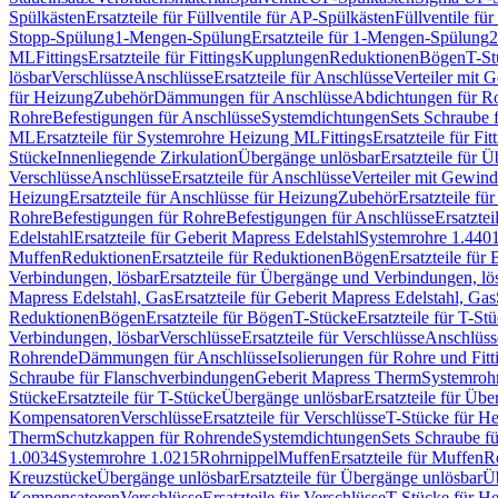
Spülkästen
Ersatzteile für Füllventile für AP-Spülkästen
Füllventile fü
Stopp-Spülung
1-Mengen-Spülung
Ersatzteile für 1-Mengen-Spülung
2
ML
Fittings
Ersatzteile für Fittings
Kupplungen
Reduktionen
Bögen
T-St
lösbar
Verschlüsse
Anschlüsse
Ersatzteile für Anschlüsse
Verteiler mit 
für Heizung
Zubehör
Dämmungen für Anschlüsse
Abdichtungen für Ro
Rohre
Befestigungen für Anschlüsse
Systemdichtungen
Sets Schraube 
ML
Ersatzteile für Systemrohre Heizung ML
Fittings
Ersatzteile für Fit
Stücke
Innenliegende Zirkulation
Übergänge unlösbar
Ersatzteile für 
Verschlüsse
Anschlüsse
Ersatzteile für Anschlüsse
Verteiler mit Gewin
Heizung
Ersatzteile für Anschlüsse für Heizung
Zubehör
Ersatzteile fü
Rohre
Befestigungen für Rohre
Befestigungen für Anschlüsse
Ersatzte
Edelstahl
Ersatzteile für Geberit Mapress Edelstahl
Systemrohre 1.440
Muffen
Reduktionen
Ersatzteile für Reduktionen
Bögen
Ersatzteile für
Verbindungen, lösbar
Ersatzteile für Übergänge und Verbindungen, lö
Mapress Edelstahl, Gas
Ersatzteile für Geberit Mapress Edelstahl, Gas
Reduktionen
Bögen
Ersatzteile für Bögen
T-Stücke
Ersatzteile für T-St
Verbindungen, lösbar
Verschlüsse
Ersatzteile für Verschlüsse
Anschlüss
Rohrende
Dämmungen für Anschlüsse
Isolierungen für Rohre und Fitt
Schraube für Flanschverbindungen
Geberit Mapress Therm
Systemroh
Stücke
Ersatzteile für T-Stücke
Übergänge unlösbar
Ersatzteile für Üb
Kompensatoren
Verschlüsse
Ersatzteile für Verschlüsse
T-Stücke für H
Therm
Schutzkappen für Rohrende
Systemdichtungen
Sets Schraube f
1.0034
Systemrohre 1.0215
Rohrnippel
Muffen
Ersatzteile für Muffen
R
Kreuzstücke
Übergänge unlösbar
Ersatzteile für Übergänge unlösbar
Üb
Kompensatoren
Verschlüsse
Ersatzteile für Verschlüsse
T-Stücke für H