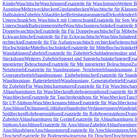
Kinder
Waschtische
Waschrinnen
Ersatzteile für Waschrinnen
Weitere 
Ausgüsse
Mehrzweckbecken
Gipsfangbecken
Waschtische für Klasse
Halbsäulen
Zubehör
Ablaufdeckel
Befestigungsmaterial
Dekorblenden
W
Unterschrank
Sets Waschtisch mit Unterschrank
Ersatzteile für Sets W
Unterschrank
Badezimmermöbel
Waschtischunterschränke
Ersatzteile 
Doppelwaschtische
Ersatzteile für Für Doppelwaschtische
Für Möbelw
Eckwaschtische
Ersatzteile für Für Eckwaschtische
Waschtischplatten
E
rechteckig
Ersatzteile für Für Aufsatzwaschtisch rechteckig
Seitenschr
Hochschränke
Mittelhochschränke
Ersatzteile für Mittelhochschränke
H
Wandablagen
Zubehör
Ersatzteile für Zubehör
Schubladeneinsätze un
Steckdosen
Weiteres Zubehör
Spiegel und Spiegelschränke
Spiegel
Ersa
integrierter Beleuchtung
Ersatzteile für Mit integrierter Beleuchtung
Zu
Netzbetrieb
Ersatzteile für Standmontage, Netzbetrieb
Standmontage, Ba
Generatorbetrieb
Standmontage, Einhebelmischer
Ersatzteile für Stan
Wandmontage, Batteriebetrieb
Wandmontage, Generatorbetrieb
Ersatz
für Zubehör
Für Waschtischarmaturen
Ersatzteile für Für Waschtischa
Ablaufgarnituren für Waschbecken
Rohrbogensiphons
Ersatzteile für
Waschbecken
Ersatzteile für Tauchrohrsiphons für Waschbecken
Tauch
für UP-Siphons
Waschbeckenanschlüsse
Ersatzteile für Waschbeckena
Anschlüsse
Dichtungen
Löthülsen
Standrohre
Verlängerungen
Wandeinb
Spülbecken
Rohrbogensiphons
Ersatzteile für Rohrbogensiphons
Dopp
Zubehör
Ablaufgarnituren für Geräte
Ersatzteile für Ablaufgarnituren 
Siphons
Anschlüsse
Ersatzteile für Anschlüsse
Zubehör
Ablaufgarnitur
Anschlussbögen
Anschlussstutzen
Ersatzteile für Anschlussstutzen
Abla
Duschen
Ersatzteile für Bodenentwässerung für Duschen
Duschrinnen