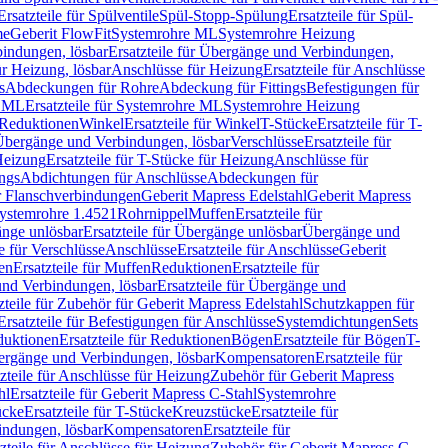
Ersatzteile für Spülventile
Spül-Stopp-Spülung
Ersatzteile für Spül-
me
Geberit FlowFit
Systemrohre ML
Systemrohre Heizung
indungen, lösbar
Ersatzteile für Übergänge und Verbindungen,
r Heizung, lösbar
Anschlüsse für Heizung
Ersatzteile für Anschlüsse
s
Abdeckungen für Rohre
Abdeckung für Fittings
Befestigungen für
e ML
Ersatzteile für Systemrohre ML
Systemrohre Heizung
r Reduktionen
Winkel
Ersatzteile für Winkel
T-Stücke
Ersatzteile für T-
r Übergänge und Verbindungen, lösbar
Verschlüsse
Ersatzteile für
Heizung
Ersatzteile für T-Stücke für Heizung
Anschlüsse für
ngs
Abdichtungen für Anschlüsse
Abdeckungen für
r Flanschverbindungen
Geberit Mapress Edelstahl
Geberit Mapress
 Systemrohre 1.4521
Rohrnippel
Muffen
Ersatzteile für
nge unlösbar
Ersatzteile für Übergänge unlösbar
Übergänge und
le für Verschlüsse
Anschlüsse
Ersatzteile für Anschlüsse
Geberit
en
Ersatzteile für Muffen
Reduktionen
Ersatzteile für
nd Verbindungen, lösbar
Ersatzteile für Übergänge und
zteile für Zubehör für Geberit Mapress Edelstahl
Schutzkappen für
Ersatzteile für Befestigungen für Anschlüsse
Systemdichtungen
Sets
duktionen
Ersatzteile für Reduktionen
Bögen
Ersatzteile für Bögen
T-
bergänge und Verbindungen, lösbar
Kompensatoren
Ersatzteile für
zteile für Anschlüsse für Heizung
Zubehör für Geberit Mapress
hl
Ersatzteile für Geberit Mapress C-Stahl
Systemrohre
ücke
Ersatzteile für T-Stücke
Kreuzstücke
Ersatzteile für
indungen, lösbar
Kompensatoren
Ersatzteile für
zteile für Anschlüsse für Heizung
Zubehör für Geberit Mapress C-