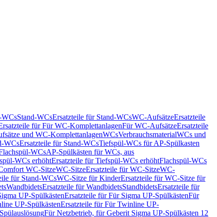
nd-WCs
Stand-WCs
Ersatzteile für Stand-WCs
WC-Aufsätze
Ersatzteile
Ersatzteile für Für WC-Komplettanlagen
Für WC-Aufsätze
Ersatzteile
fsätze und WC-Komplettanlagen
WCs
Verbrauchsmaterial
WCs und
d-WCs
Ersatzteile für Stand-WCs
Tiefspül-WCs für AP-Spülkasten
r Flachspül-WCs
AP-Spülkästen für WCs, aus
fspül-WCs erhöht
Ersatzteile für Tiefspül-WCs erhöht
Flachspül-WCs
r Comfort WC-Sitze
WC-Sitze
Ersatzteile für WC-Sitze
WC-
eile für Stand-WCs
WC-Sitze für Kinder
Ersatzteile für WC-Sitze für
ts
Wandbidets
Ersatzteile für Wandbidets
Standbidets
Ersatzteile für
Sigma UP-Spülkästen
Ersatzteile für Für Sigma UP-Spülkästen
Für
line UP-Spülkästen
Ersatzteile für Für Twinline UP-
 Spülauslösung
Für Netzbetrieb, für Geberit Sigma UP-Spülkästen 12