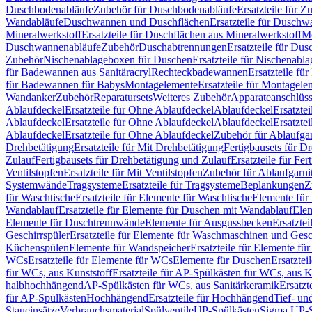
Duschbodenabläufe
Zubehör für Duschbodenabläufe
Ersatzteile für 
Wandabläufe
Duschwannen und Duschflächen
Ersatzteile für Dusch
Mineralwerkstoff
Ersatzteile für Duschflächen aus Mineralwerkstoff
Mo
Duschwannenabläufe
Zubehör
Duschabtrennungen
Ersatzteile für Du
Zubehör
Nischenablageboxen für Duschen
Ersatzteile für Nischenab
für Badewannen aus Sanitäracryl
Rechteckbadewannen
Ersatzteile f
für Badewannen für Babys
Montagelemente
Ersatzteile für Montagele
Wandanker
Zubehör
Reparatursets
Weiteres Zubehör
Apparateanschlüs
Ablaufdeckel
Ersatzteile für Ohne Ablaufdeckel
Ablaufdeckel
Ersatzte
Ablaufdeckel
Ersatzteile für Ohne Ablaufdeckel
Ablaufdeckel
Ersatzte
Ablaufdeckel
Ersatzteile für Ohne Ablaufdeckel
Zubehör für Ablaufga
Drehbetätigung
Ersatzteile für Mit Drehbetätigung
Fertigbausets für D
Zulauf
Fertigbausets für Drehbetätigung und Zulauf
Ersatzteile für Fe
Ventilstopfen
Ersatzteile für Mit Ventilstopfen
Zubehör für Ablaufgarn
Systemwände
Tragsysteme
Ersatzteile für Tragsysteme
Beplankungen
Z
für Waschtische
Ersatzteile für Elemente für Waschtische
Elemente für 
Wandablauf
Ersatzteile für Elemente für Duschen mit Wandablauf
Ele
Elemente für Duschtrennwände
Elemente für Ausgussbecken
Ersatzte
Geschirrspüler
Ersatzteile für Elemente für Waschmaschinen und Gesc
Küchenspülen
Elemente für Wandspeicher
Ersatzteile für Elemente fü
WCs
Ersatzteile für Elemente für WCs
Elemente für Duschen
Ersatztei
für WCs, aus Kunststoff
Ersatzteile für AP-Spülkästen für WCs, aus K
halbhochhängend
AP-Spülkästen für WCs, aus Sanitärkeramik
Ersatzt
für AP-Spülkästen
Hochhängend
Ersatzteile für Hochhängend
Tief- u
Staueinsätze
Verbrauchsmaterial
Spülventile
UP-Spülkästen
Sigma UP-S