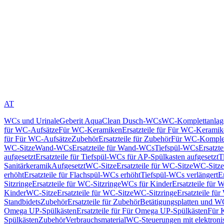
AT
WCs und Urinale
Geberit AquaClean Dusch-WCs
WC-Komplettanlag
für WC-Aufsätze
Für WC-Keramiken
Ersatzteile für Für WC-Kerami
für Für WC-Aufsätze
Zubehör
Ersatzteile für Zubehör
Für WC-Komplet
WC-Sitze
Wand-WCs
Ersatzteile für Wand-WCs
Tiefspül-WCs
Ersatzt
aufgesetzt
Ersatzteile für Tiefspül-WCs für AP-Spülkasten aufgesetzt
T
Sanitärkeramik
Aufgesetzt
WC-Sitze
Ersatzteile für WC-Sitze
WC-Sitze
erhöht
Ersatzteile für Flachspül-WCs erhöht
Tiefspül-WCs verlängert
E
Sitzringe
Ersatzteile für WC-Sitzringe
WCs für Kinder
Ersatzteile für 
Kinder
WC-Sitze
Ersatzteile für WC-Sitze
WC-Sitzringe
Ersatzteile fü
Standbidets
Zubehör
Ersatzteile für Zubehör
Betätigungsplatten und W
Omega UP-Spülkästen
Ersatzteile für Für Omega UP-Spülkästen
Für 
Spülkästen
Zubehör
Verbrauchsmaterial
WC-Steuerungen mit elektroni