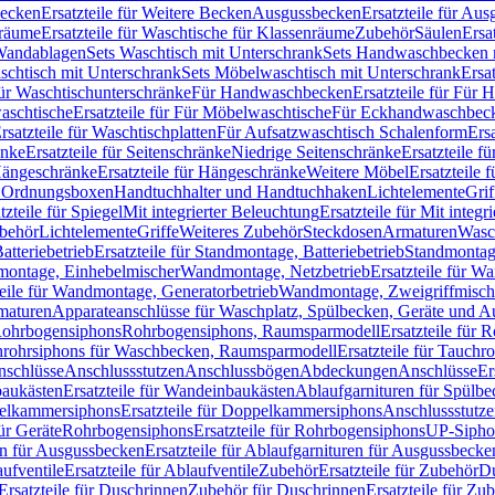
Becken
Ersatzteile für Weitere Becken
Ausgussbecken
Ersatzteile für Au
nräume
Ersatzteile für Waschtische für Klassenräume
Zubehör
Säulen
Ersa
andablagen
Sets Waschtisch mit Unterschrank
Sets Handwaschbecken 
aschtisch mit Unterschrank
Sets Möbelwaschtisch mit Unterschrank
Ersa
für Waschtischunterschränke
Für Handwaschbecken
Ersatzteile für Für
aschtische
Ersatzteile für Für Möbelwaschtische
Für Eckhandwaschbec
rsatzteile für Waschtischplatten
Für Aufsatzwaschtisch Schalenform
Ers
änke
Ersatzteile für Seitenschränke
Niedrige Seitenschränke
Ersatzteile f
ängeschränke
Ersatzteile für Hängeschränke
Weitere Möbel
Ersatzteile 
d Ordnungsboxen
Handtuchhalter und Handtuchhaken
Lichtelemente
Grif
tzteile für Spiegel
Mit integrierter Beleuchtung
Ersatzteile für Mit integr
behör
Lichtelemente
Griffe
Weiteres Zubehör
Steckdosen
Armaturen
Wasc
tteriebetrieb
Ersatzteile für Standmontage, Batteriebetrieb
Standmontage
dmontage, Einhebelmischer
Wandmontage, Netzbetrieb
Ersatzteile für W
teile für Wandmontage, Generatorbetrieb
Wandmontage, Zweigriffmisch
rmaturen
Apparateanschlüsse für Waschplatz, Spülbecken, Geräte und 
 Rohrbogensiphons
Rohrbogensiphons, Raumsparmodell
Ersatzteile für
rohrsiphons für Waschbecken, Raumsparmodell
Ersatzteile für Tauch
nschlüsse
Anschlussstutzen
Anschlussbögen
Abdeckungen
Anschlüsse
Er
aukästen
Ersatzteile für Wandeinbaukästen
Ablaufgarnituren für Spülb
elkammersiphons
Ersatzteile für Doppelkammersiphons
Anschlussstutz
für Geräte
Rohrbogensiphons
Ersatzteile für Rohrbogensiphons
UP-Sipho
en für Ausgussbecken
Ersatzteile für Ablaufgarnituren für Ausgussbecke
ufventile
Ersatzteile für Ablaufventile
Zubehör
Ersatzteile für Zubehör
D
Ersatzteile für Duschrinnen
Zubehör für Duschrinnen
Ersatzteile für Zu