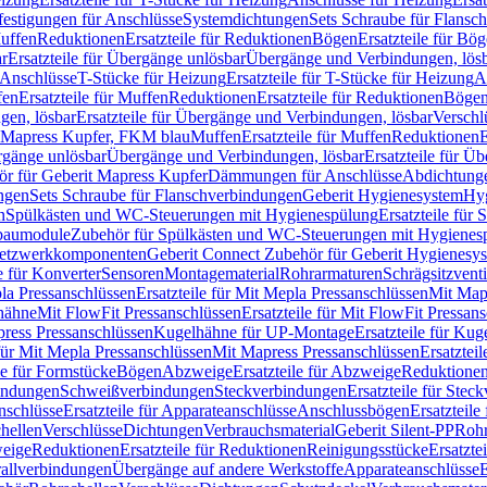
festigungen für Anschlüsse
Systemdichtungen
Sets Schraube für Flansc
Muffen
Reduktionen
Ersatzteile für Reduktionen
Bögen
Ersatzteile für Bö
r
Ersatzteile für Übergänge unlösbar
Übergänge und Verbindungen, lös
r Anschlüsse
T-Stücke für Heizung
Ersatzteile für T-Stücke für Heizung
A
fen
Ersatzteile für Muffen
Reduktionen
Ersatzteile für Reduktionen
Böge
gen, lösbar
Ersatzteile für Übergänge und Verbindungen, lösbar
Verschl
it Mapress Kupfer, FKM blau
Muffen
Ersatzteile für Muffen
Reduktionen
E
ergänge unlösbar
Übergänge und Verbindungen, lösbar
Ersatzteile für Ü
hör für Geberit Mapress Kupfer
Dämmungen für Anschlüsse
Abdichtunge
ngen
Sets Schraube für Flanschverbindungen
Geberit Hygienesystem
Hyg
n
Spülkästen und WC-Steuerungen mit Hygienespülung
Ersatzteile fü
nbaumodule
Zubehör für Spülkästen und WC-Steuerungen mit Hygienes
etzwerkkomponenten
Geberit Connect Zubehör für Geberit Hygienesy
e für Konverter
Sensoren
Montagematerial
Rohrarmaturen
Schrägsitzventi
la Pressanschlüssen
Ersatzteile für Mit Mepla Pressanschlüssen
Mit Map
lhähne
Mit FlowFit Pressanschlüssen
Ersatzteile für Mit FlowFit Pressan
press Pressanschlüssen
Kugelhähne für UP-Montage
Ersatzteile für Ku
 für Mit Mepla Pressanschlüssen
Mit Mapress Pressanschlüssen
Ersatztei
le für Formstücke
Bögen
Abzweige
Ersatzteile für Abzweige
Reduktione
bindungen
Schweißverbindungen
Steckverbindungen
Ersatzteile für Ste
nschlüsse
Ersatzteile für Apparateanschlüsse
Anschlussbögen
Ersatzteil
hellen
Verschlüsse
Dichtungen
Verbrauchsmaterial
Geberit Silent-PP
Roh
weige
Reduktionen
Ersatzteile für Reduktionen
Reinigungsstücke
Ersatzte
allverbindungen
Übergänge auf andere Werkstoffe
Apparateanschlüsse
E