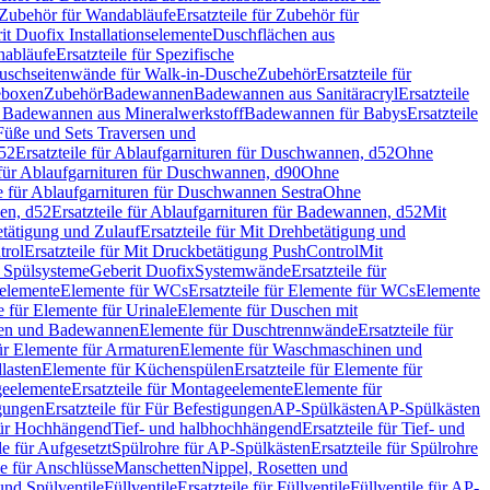
Zubehör für Wandabläufe
Ersatzteile für Zubehör für
t Duofix Installationselemente
Duschflächen aus
nabläufe
Ersatzteile für Spezifische
 Duschseitenwände für Walk-in-Dusche
Zubehör
Ersatzteile für
geboxen
Zubehör
Badewannen
Badewannen aus Sanitäracryl
Ersatzteile
ür Badewannen aus Mineralwerkstoff
Badewannen für Babys
Ersatzteile
s Füße und Sets Traversen und
d52
Ersatzteile für Ablaufgarnituren für Duschwannen, d52
Ohne
e für Ablaufgarnituren für Duschwannen, d90
Ohne
le für Ablaufgarnituren für Duschwannen Sestra
Ohne
en, d52
Ersatzteile für Ablaufgarnituren für Badewannen, d52
Mit
tätigung und Zulauf
Ersatzteile für Mit Drehbetätigung und
trol
Ersatzteile für Mit Druckbetätigung PushControl
Mit
d Spülsysteme
Geberit Duofix
Systemwände
Ersatzteile für
eelemente
Elemente für WCs
Ersatzteile für Elemente für WCs
Elemente
le für Elemente für Urinale
Elemente für Duschen mit
chen und Badewannen
Elemente für Duschtrennwände
Ersatzteile für
für Elemente für Armaturen
Elemente für Waschmaschinen und
llasten
Elemente für Küchenspülen
Ersatzteile für Elemente für
eelemente
Ersatzteile für Montageelemente
Elemente für
gungen
Ersatzteile für Für Befestigungen
AP-Spülkästen
AP-Spülkästen
 für Hochhängend
Tief- und halbhochhängend
Ersatzteile für Tief- und
le für Aufgesetzt
Spülrohre für AP-Spülkästen
Ersatzteile für Spülrohre
le für Anschlüsse
Manschetten
Nippel, Rosetten und
und Spülventile
Füllventile
Ersatzteile für Füllventile
Füllventile für AP-