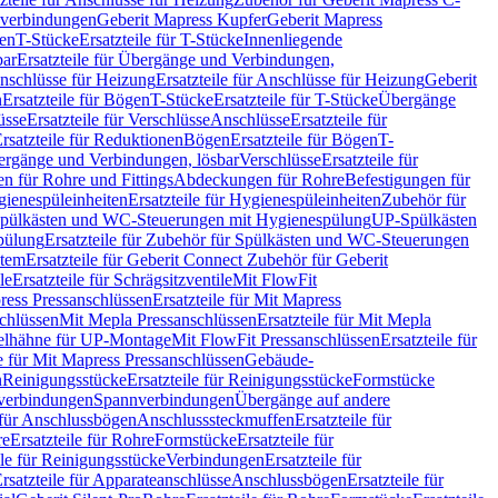
hverbindungen
Geberit Mapress Kupfer
Geberit Mapress
gen
T-Stücke
Ersatzteile für T-Stücke
Innenliegende
bar
Ersatzteile für Übergänge und Verbindungen,
nschlüsse für Heizung
Ersatzteile für Anschlüsse für Heizung
Geberit
n
Ersatzteile für Bögen
T-Stücke
Ersatzteile für T-Stücke
Übergänge
üsse
Ersatzteile für Verschlüsse
Anschlüsse
Ersatzteile für
rsatzteile für Reduktionen
Bögen
Ersatzteile für Bögen
T-
bergänge und Verbindungen, lösbar
Verschlüsse
Ersatzteile für
n für Rohre und Fittings
Abdeckungen für Rohre
Befestigungen für
ienespüleinheiten
Ersatzteile für Hygienespüleinheiten
Zubehör für
r Spülkästen und WC-Steuerungen mit Hygienespülung
UP-Spülkästen
pülung
Ersatzteile für Zubehör für Spülkästen und WC-Steuerungen
stem
Ersatzteile für Geberit Connect Zubehör für Geberit
le
Ersatzteile für Schrägsitzventile
Mit FlowFit
ress Pressanschlüssen
Ersatzteile für Mit Mapress
schlüssen
Mit Mepla Pressanschlüssen
Ersatzteile für Mit Mepla
gelhähne für UP-Montage
Mit FlowFit Pressanschlüssen
Ersatzteile für
le für Mit Mapress Pressanschlüssen
Gebäude-
n
Reinigungsstücke
Ersatzteile für Reinigungsstücke
Formstücke
ckverbindungen
Spannverbindungen
Übergänge auf andere
e für Anschlussbögen
Anschlusssteckmuffen
Ersatzteile für
re
Ersatzteile für Rohre
Formstücke
Ersatzteile für
ile für Reinigungsstücke
Verbindungen
Ersatzteile für
rsatzteile für Apparateanschlüsse
Anschlussbögen
Ersatzteile für