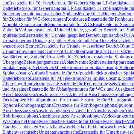
cm
Ersatzteile für Für Netzbetrieb, für Geberit Sigma UP-Spülkästen 
Batteriebetrieb, für Geberit Sigma UP-Spülkästen 12 cm
Ersatzteile f
Steuerungen mit pneumatischer Spülauslösung
Für 2-Mengen-Spülun
für Zubehör für WC-Steuerungen
Rohbausets
Ersatzteile für Rohbause
Monolith Sanitärmodule
Sanitärmodule für WCs
Ersatzteile für Sanit
Zubehör
Verbrauchsmaterial
Urinale
Urinale, gespülter Betrieb, mit Sp
spülrandlos
Ersatzteile für Urinale, gespülter Betrieb, spülrandlos
Für A
Urinalsteuerung
Urinale, gespülter Betrieb, mit / für Deckel
Ersatzteile
wasserloser Betrieb
Ersatzteile für Urinale, wasserloser Betrieb
Ohne D
Urinaltrennwände aus Kunststoff
Urinaltrennwände aus Glas
Ersatztei
Sanitärkeramik
Zubehör
Ersatzteile für Zubehör
Urinaldeckel
Siphons u
Übergänge
Befestigungsmaterial
Ablaufventile
Spülverteiler
Apparatean
Spülauslösung, Netzbetrieb
Mit elektronischer Spülauslösung, Batterie
Spülauslösung
Aufputz
Ersatzteile für Aufputz
Mit elektronischer Spül
Batteriebetrieb
Ersatzteile für Mit elektronischer Spülauslösung, Batter
Übergänge
Renovierungssets
Ersatzteile für Renovierungssets
Abdeckpl
und Ausgüsse
Ersatzteile für Ablaufgarnituren für WCs und Ausgüsse
Anschlussstutzen
Anschlusssets
Ersatzteile für Anschlusssets
Spülbogen
Deckkappen
Ablaufgarnituren für Urinale
Ersatzteile für Ablaufgarnitu
Siphons
Rohrbogensiphons
Ersatzteile für Rohrbogensiphons
Spülrohr
Anschlussstutzen
Anschlussbögen
Ersatzteile für Anschlussbögen
Ablau
Rohrbogensiphons
Anschlussstutzen
Anschlussbögen
Abdeckungen
An
Waschtische
Doppelwaschtische
Ersatzteile für Doppelwaschtische
Möb
Handwaschbecken
Aufsatzhandwaschbecken
Eckhandwaschbecken
H
Einbauwaschtische
Unterbauwaschtische
Ersatzteile für Unterbauwasc