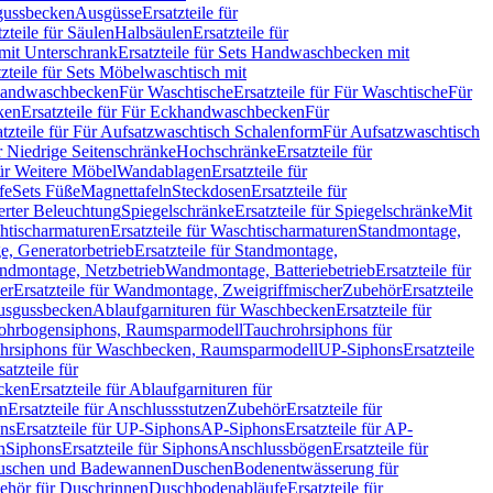
sgussbecken
Ausgüsse
Ersatzteile für
tzteile für Säulen
Halbsäulen
Ersatzteile für
mit Unterschrank
Ersatzteile für Sets Handwaschbecken mit
tzteile für Sets Möbelwaschtisch mit
 Handwaschbecken
Für Waschtische
Ersatzteile für Für Waschtische
Für
ken
Ersatzteile für Für Eckhandwaschbecken
Für
atzteile für Für Aufsatzwaschtisch Schalenform
Für Aufsatzwaschtisch
ür Niedrige Seitenschränke
Hochschränke
Ersatzteile für
für Weitere Möbel
Wandablagen
Ersatzteile für
fe
Sets Füße
Magnettafeln
Steckdosen
Ersatzteile für
ierter Beleuchtung
Spiegelschränke
Ersatzteile für Spiegelschränke
Mit
htischarmaturen
Ersatzteile für Waschtischarmaturen
Standmontage,
, Generatorbetrieb
Ersatzteile für Standmontage,
andmontage, Netzbetrieb
Wandmontage, Batteriebetrieb
Ersatzteile für
er
Ersatzteile für Wandmontage, Zweigriffmischer
Zubehör
Ersatzteile
Ausgussbecken
Ablaufgarnituren für Waschbecken
Ersatzteile für
 Rohrbogensiphons, Raumsparmodell
Tauchrohrsiphons für
rohrsiphons für Waschbecken, Raumsparmodell
UP-Siphons
Ersatzteile
satzteile für
ecken
Ersatzteile für Ablaufgarnituren für
en
Ersatzteile für Anschlussstutzen
Zubehör
Ersatzteile für
ns
Ersatzteile für UP-Siphons
AP-Siphons
Ersatzteile für AP-
n
Siphons
Ersatzteile für Siphons
Anschlussbögen
Ersatzteile für
uschen und Badewannen
Duschen
Bodenentwässerung für
behör für Duschrinnen
Duschbodenabläufe
Ersatzteile für