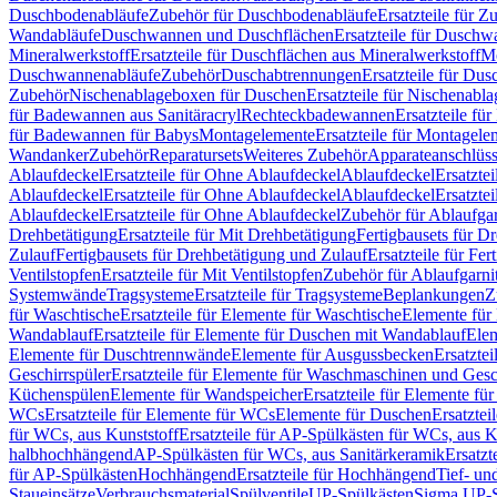
Duschbodenabläufe
Zubehör für Duschbodenabläufe
Ersatzteile für 
Wandabläufe
Duschwannen und Duschflächen
Ersatzteile für Dusch
Mineralwerkstoff
Ersatzteile für Duschflächen aus Mineralwerkstoff
Mo
Duschwannenabläufe
Zubehör
Duschabtrennungen
Ersatzteile für Du
Zubehör
Nischenablageboxen für Duschen
Ersatzteile für Nischenab
für Badewannen aus Sanitäracryl
Rechteckbadewannen
Ersatzteile f
für Badewannen für Babys
Montagelemente
Ersatzteile für Montagele
Wandanker
Zubehör
Reparatursets
Weiteres Zubehör
Apparateanschlüs
Ablaufdeckel
Ersatzteile für Ohne Ablaufdeckel
Ablaufdeckel
Ersatzte
Ablaufdeckel
Ersatzteile für Ohne Ablaufdeckel
Ablaufdeckel
Ersatzte
Ablaufdeckel
Ersatzteile für Ohne Ablaufdeckel
Zubehör für Ablaufga
Drehbetätigung
Ersatzteile für Mit Drehbetätigung
Fertigbausets für D
Zulauf
Fertigbausets für Drehbetätigung und Zulauf
Ersatzteile für Fe
Ventilstopfen
Ersatzteile für Mit Ventilstopfen
Zubehör für Ablaufgarn
Systemwände
Tragsysteme
Ersatzteile für Tragsysteme
Beplankungen
Z
für Waschtische
Ersatzteile für Elemente für Waschtische
Elemente für 
Wandablauf
Ersatzteile für Elemente für Duschen mit Wandablauf
Ele
Elemente für Duschtrennwände
Elemente für Ausgussbecken
Ersatzte
Geschirrspüler
Ersatzteile für Elemente für Waschmaschinen und Gesc
Küchenspülen
Elemente für Wandspeicher
Ersatzteile für Elemente fü
WCs
Ersatzteile für Elemente für WCs
Elemente für Duschen
Ersatztei
für WCs, aus Kunststoff
Ersatzteile für AP-Spülkästen für WCs, aus K
halbhochhängend
AP-Spülkästen für WCs, aus Sanitärkeramik
Ersatzt
für AP-Spülkästen
Hochhängend
Ersatzteile für Hochhängend
Tief- u
Staueinsätze
Verbrauchsmaterial
Spülventile
UP-Spülkästen
Sigma UP-S