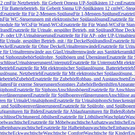
12 cm
Für Netzbetrieb, für Geberit Omega UP-Spülkästen 12 cm
Ersatzt
ür Für Batteriebetrieb, für Geberit Sigma UP-Spülkästen 12 cm
WC-Steue
g
Ersatzteile für Für 2-Mengen-Spülung
Für 1-Mengen-Spülung
Ersatzte
ts
Für WC-Steuerungen mit elektronischer Spülauslösung
Ersatzteile f
ärmodule für WCs
Für Wand-WCs
Ersatzteile für Für Wand-WCs
Für Sta
ülrand
Ersatzteile für Urinale, gespülter Betrieb, mit Spülrand
Ohne Deck
P- oder UP-Urinalsteuerung
Ersatzteile für Für AP- oder UP-Urinalste
 für Urinale, gespülter Betrieb, mit / für Deckel
Spülrandlos
Ersatzteile f
eckel
Ersatzteile für Ohne Deckel
Urinaltrennwände
Ersatzteile für Uri
le für Urinaltrennwände aus Glas
Urinaltrennwände aus Sanitärkeramik
nd Siphonzubehör
Spülrohre, Spülbögen und Übergänge
Ersatzteile fü
schlüsse
Urinalsteuerungen
Unterputz
Ersatzteile für Unterputz
Mit elekt
betrieb
Ersatzteile für Mit elektronischer Spülauslösung, Batteriebetrieb
auslösung, Netzbetrieb
Ersatzteile für Mit elektronischer Spülauslösung,
iebetrieb
Zubehör
Ersatzteile für Zubehör
Rohbau- und Austauschsets
Ers
atten
Für externe Steuerungen
Sonstiges Zubehör
Bedienhilfen
Apparate
Siphons
Ersatzteile für Siphons
Anschlussbögen
Ersatzteile für Anschlu
verlängerungen
Ersatzteile für Spülbogenverlängerungen
Anschlüsse a
ren für Urinale
Urinalsiphons
Ersatzteile für Urinalsiphons
Schneckensip
- und Spülbogenverlängerungen
Ersatzteile für Spülrohr- und Spülbog
fgarnituren für Bidets
Ersatzteile für Ablaufgarnituren für Bidets
Rohrb
schlüsse
Dichtungen
Löthülsen
Ersatzteile für Löthülsen
Waschplatz
Wasc
elwaschtische
Ersatzteile für Möbelwaschtische
Aufsatzwaschtische
Ers
albeinbauwaschtische
Ersatzteile für Halbeinbauwaschtische
Einbauwasc
htische
Eckwaschtische
Waschtische Comfort
Waschtische für Kinder
Ers