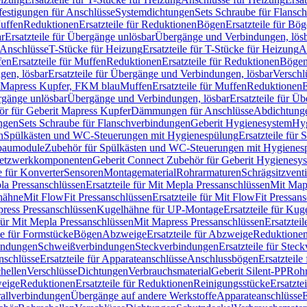
festigungen für Anschlüsse
Systemdichtungen
Sets Schraube für Flansc
Muffen
Reduktionen
Ersatzteile für Reduktionen
Bögen
Ersatzteile für Bö
r
Ersatzteile für Übergänge unlösbar
Übergänge und Verbindungen, lös
r Anschlüsse
T-Stücke für Heizung
Ersatzteile für T-Stücke für Heizung
A
fen
Ersatzteile für Muffen
Reduktionen
Ersatzteile für Reduktionen
Böge
gen, lösbar
Ersatzteile für Übergänge und Verbindungen, lösbar
Verschl
it Mapress Kupfer, FKM blau
Muffen
Ersatzteile für Muffen
Reduktionen
E
ergänge unlösbar
Übergänge und Verbindungen, lösbar
Ersatzteile für Ü
hör für Geberit Mapress Kupfer
Dämmungen für Anschlüsse
Abdichtunge
ngen
Sets Schraube für Flanschverbindungen
Geberit Hygienesystem
Hyg
n
Spülkästen und WC-Steuerungen mit Hygienespülung
Ersatzteile fü
nbaumodule
Zubehör für Spülkästen und WC-Steuerungen mit Hygienes
etzwerkkomponenten
Geberit Connect Zubehör für Geberit Hygienesy
e für Konverter
Sensoren
Montagematerial
Rohrarmaturen
Schrägsitzventi
la Pressanschlüssen
Ersatzteile für Mit Mepla Pressanschlüssen
Mit Map
lhähne
Mit FlowFit Pressanschlüssen
Ersatzteile für Mit FlowFit Pressan
press Pressanschlüssen
Kugelhähne für UP-Montage
Ersatzteile für Ku
 für Mit Mepla Pressanschlüssen
Mit Mapress Pressanschlüssen
Ersatztei
le für Formstücke
Bögen
Abzweige
Ersatzteile für Abzweige
Reduktione
bindungen
Schweißverbindungen
Steckverbindungen
Ersatzteile für Ste
nschlüsse
Ersatzteile für Apparateanschlüsse
Anschlussbögen
Ersatzteil
hellen
Verschlüsse
Dichtungen
Verbrauchsmaterial
Geberit Silent-PP
Roh
weige
Reduktionen
Ersatzteile für Reduktionen
Reinigungsstücke
Ersatzte
allverbindungen
Übergänge auf andere Werkstoffe
Apparateanschlüsse
E