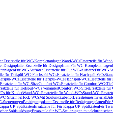
en
Ersatzteile für WC-Komplettanlagen
Wand-WCs
Ersatzteile für Wa
ken
Designplatten
Ersatzteile für Designplatten
Für WC-Komplettanlagen
tanlagen
Für WC-Aufsätze
Ersatzteile für Für WC-Aufsätze
Für WC-Au
eile für Tiefspül-WCs
Flachspül-WCs
Ersatzteile für Flachspül-WCs
Stan
iefspül-WCs
Ersatzteile für Tiefspül-WCs
Flachspül-WCs
Ersatzteile fü
Ersatzteile für WC-Sitze
Comfort WCs
Ersatzteile für Comfort WCs
Tie
rsatzteile für Tiefspül-WCs verlängert
Comfort WC-Sitze
Ersatzteile fü
WCs für Kinder
Wand-WCs
Ersatzteile für Wand-WCs
Stand-WCs
Ersatzt
r WC-Sitzringe
Hock-WCs
Mit Spülung
Zubehör
Befestigungsmaterial
Bide
C-Steuerungen
Betätigungsplatten
Ersatzteile für Betätigungsplatten
Für 
Kappa UP-Spülkästen
Ersatzteile für Für Kappa UP-Spülkästen
Für Twin
scher Spülauslösung
Ersatzteile für WC-Steuerungen mit elektronischer