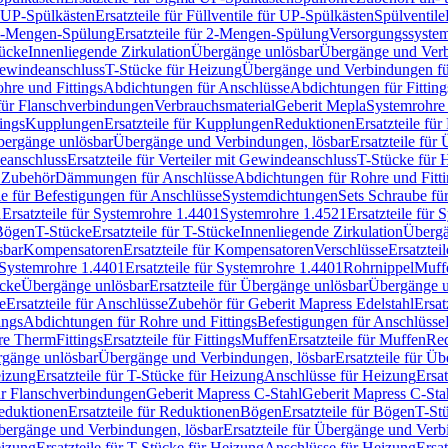
r UP-Spülkästen
Ersatzteile für Füllventile für UP-Spülkästen
Spülventile
-Mengen-Spülung
Ersatzteile für 2-Mengen-Spülung
Versorgungssyste
ücke
Innenliegende Zirkulation
Übergänge unlösbar
Übergänge und Verb
Gewindeanschluss
T-Stücke für Heizung
Übergänge und Verbindungen fü
hre und Fittings
Abdichtungen für Anschlüsse
Abdichtungen für Fitting
für Flanschverbindungen
Verbrauchsmaterial
Geberit Mepla
Systemrohr
tings
Kupplungen
Ersatzteile für Kupplungen
Reduktionen
Ersatzteile fü
Übergänge unlösbar
Übergänge und Verbindungen, lösbar
Ersatzteile fü
deanschluss
Ersatzteile für Verteiler mit Gewindeanschluss
T-Stücke für 
r Zubehör
Dämmungen für Anschlüsse
Abdichtungen für Rohre und Fitti
ile für Befestigungen für Anschlüsse
Systemdichtungen
Sets Schraube fü
1
Ersatzteile für Systemrohre 1.4401
Systemrohre 1.4521
Ersatzteile für
 Bögen
T-Stücke
Ersatzteile für T-Stücke
Innenliegende Zirkulation
Übergä
sbar
Kompensatoren
Ersatzteile für Kompensatoren
Verschlüsse
Ersatztei
Systemrohre 1.4401
Ersatzteile für Systemrohre 1.4401
Rohrnippel
Muff
ücke
Übergänge unlösbar
Ersatzteile für Übergänge unlösbar
Übergänge u
e
Ersatzteile für Anschlüsse
Zubehör für Geberit Mapress Edelstahl
Ersat
ings
Abdichtungen für Rohre und Fittings
Befestigungen für Anschlüsse
re Therm
Fittings
Ersatzteile für Fittings
Muffen
Ersatzteile für Muffen
Re
ergänge unlösbar
Übergänge und Verbindungen, lösbar
Ersatzteile für Ü
eizung
Ersatzteile für T-Stücke für Heizung
Anschlüsse für Heizung
Ersat
ür Flanschverbindungen
Geberit Mapress C-Stahl
Geberit Mapress C-Sta
eduktionen
Ersatzteile für Reduktionen
Bögen
Ersatzteile für Bögen
T-St
ergänge und Verbindungen, lösbar
Ersatzteile für Übergänge und Verb
eizung
Ersatzteile für T-Stücke für Heizung
Anschlüsse für Heizung
Ersat