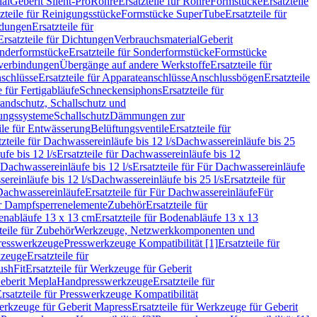
ial
Geberit Silent-Pro
Rohre
Ersatzteile für Rohre
Formstücke
Ersatzteile
zteile für Reinigungsstücke
Formstücke SuperTube
Ersatzteile für
ndungen
Ersatzteile für
Ersatzteile für Dichtungen
Verbrauchsmaterial
Geberit
nderformstücke
Ersatzteile für Sonderformstücke
Formstücke
ckverbindungen
Übergänge auf andere Werkstoffe
Ersatzteile für
schlüsse
Ersatzteile für Apparateanschlüsse
Anschlussbögen
Ersatzteile
e für Fertigabläufe
Schneckensiphons
Ersatzteile für
andschutz, Schallschutz und
rungssysteme
Schallschutz
Dämmungen zur
ile für Entwässerung
Belüftungsventile
Ersatzteile für
tzteile für Dachwassereinläufe bis 12 l/s
Dachwassereinläufe bis 25
fe bis 12 l/s
Ersatzteile für Dachwassereinläufe bis 12
Dachwassereinläufe bis 12 l/s
Ersatzteile für Für Dachwassereinläufe
ereinläufe bis 12 l/s
Dachwassereinläufe bis 25 l/s
Ersatzteile für
Dachwassereinläufe
Ersatzteile für Für Dachwassereinläufe
Für
für Dampfsperrenelemente
Zubehör
Ersatzteile für
nabläufe 13 x 13 cm
Ersatzteile für Bodenabläufe 13 x 13
teile für Zubehör
Werkzeuge, Netzwerkkomponenten und
presswerkzeuge
Presswerkzeuge Kompatibilität [1]
Ersatzteile für
kzeuge
Ersatzteile für
ushFit
Ersatzteile für Werkzeuge für Geberit
Geberit Mepla
Handpresswerkzeuge
Ersatzteile für
rsatzteile für Presswerkzeuge Kompatibilität
rkzeuge für Geberit Mapress
Ersatzteile für Werkzeuge für Geberit