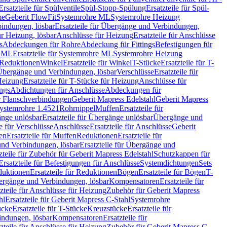
Ersatzteile für Spülventile
Spül-Stopp-Spülung
Ersatzteile für Spül-
me
Geberit FlowFit
Systemrohre ML
Systemrohre Heizung
indungen, lösbar
Ersatzteile für Übergänge und Verbindungen,
r Heizung, lösbar
Anschlüsse für Heizung
Ersatzteile für Anschlüsse
s
Abdeckungen für Rohre
Abdeckung für Fittings
Befestigungen für
e ML
Ersatzteile für Systemrohre ML
Systemrohre Heizung
r Reduktionen
Winkel
Ersatzteile für Winkel
T-Stücke
Ersatzteile für T-
r Übergänge und Verbindungen, lösbar
Verschlüsse
Ersatzteile für
Heizung
Ersatzteile für T-Stücke für Heizung
Anschlüsse für
ngs
Abdichtungen für Anschlüsse
Abdeckungen für
r Flanschverbindungen
Geberit Mapress Edelstahl
Geberit Mapress
 Systemrohre 1.4521
Rohrnippel
Muffen
Ersatzteile für
nge unlösbar
Ersatzteile für Übergänge unlösbar
Übergänge und
le für Verschlüsse
Anschlüsse
Ersatzteile für Anschlüsse
Geberit
en
Ersatzteile für Muffen
Reduktionen
Ersatzteile für
nd Verbindungen, lösbar
Ersatzteile für Übergänge und
zteile für Zubehör für Geberit Mapress Edelstahl
Schutzkappen für
Ersatzteile für Befestigungen für Anschlüsse
Systemdichtungen
Sets
duktionen
Ersatzteile für Reduktionen
Bögen
Ersatzteile für Bögen
T-
bergänge und Verbindungen, lösbar
Kompensatoren
Ersatzteile für
zteile für Anschlüsse für Heizung
Zubehör für Geberit Mapress
hl
Ersatzteile für Geberit Mapress C-Stahl
Systemrohre
ücke
Ersatzteile für T-Stücke
Kreuzstücke
Ersatzteile für
indungen, lösbar
Kompensatoren
Ersatzteile für
zteile für Anschlüsse für Heizung
Zubehör für Geberit Mapress C-