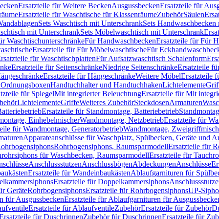
Becken
Ersatzteile für Weitere Becken
Ausgussbecken
Ersatzteile für Au
nräume
Ersatzteile für Waschtische für Klassenräume
Zubehör
Säulen
Ersa
andablagen
Sets Waschtisch mit Unterschrank
Sets Handwaschbecken 
aschtisch mit Unterschrank
Sets Möbelwaschtisch mit Unterschrank
Ersa
für Waschtischunterschränke
Für Handwaschbecken
Ersatzteile für Für
aschtische
Ersatzteile für Für Möbelwaschtische
Für Eckhandwaschbec
rsatzteile für Waschtischplatten
Für Aufsatzwaschtisch Schalenform
Ers
änke
Ersatzteile für Seitenschränke
Niedrige Seitenschränke
Ersatzteile f
ängeschränke
Ersatzteile für Hängeschränke
Weitere Möbel
Ersatzteile 
d Ordnungsboxen
Handtuchhalter und Handtuchhaken
Lichtelemente
Grif
tzteile für Spiegel
Mit integrierter Beleuchtung
Ersatzteile für Mit integr
behör
Lichtelemente
Griffe
Weiteres Zubehör
Steckdosen
Armaturen
Wasc
tteriebetrieb
Ersatzteile für Standmontage, Batteriebetrieb
Standmontage
dmontage, Einhebelmischer
Wandmontage, Netzbetrieb
Ersatzteile für W
teile für Wandmontage, Generatorbetrieb
Wandmontage, Zweigriffmisch
rmaturen
Apparateanschlüsse für Waschplatz, Spülbecken, Geräte und 
 Rohrbogensiphons
Rohrbogensiphons, Raumsparmodell
Ersatzteile für
rohrsiphons für Waschbecken, Raumsparmodell
Ersatzteile für Tauch
nschlüsse
Anschlussstutzen
Anschlussbögen
Abdeckungen
Anschlüsse
Er
aukästen
Ersatzteile für Wandeinbaukästen
Ablaufgarnituren für Spülb
elkammersiphons
Ersatzteile für Doppelkammersiphons
Anschlussstutz
für Geräte
Rohrbogensiphons
Ersatzteile für Rohrbogensiphons
UP-Sipho
en für Ausgussbecken
Ersatzteile für Ablaufgarnituren für Ausgussbecke
ufventile
Ersatzteile für Ablaufventile
Zubehör
Ersatzteile für Zubehör
D
Ersatzteile für Duschrinnen
Zubehör für Duschrinnen
Ersatzteile für Zu