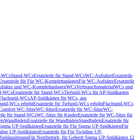
nd-WCs
Stand-WCs
Ersatzteile für Stand-WCs
WC-Aufsätze
Ersatzteile
Ersatzteile für Für WC-Komplettanlagen
Für WC-Aufsätze
Ersatzteile
fsätze und WC-Komplettanlagen
WCs
Verbrauchsmaterial
WCs und
d-WCs
Ersatzteile für Stand-WCs
Tiefspül-WCs für AP-Spülkasten
r Flachspül-WCs
AP-Spülkästen für WCs, aus
fspül-WCs erhöht
Ersatzteile für Tiefspül-WCs erhöht
Flachspül-WCs
r Comfort WC-Sitze
WC-Sitze
Ersatzteile für WC-Sitze
WC-
eile für Stand-WCs
WC-Sitze für Kinder
Ersatzteile für WC-Sitze für
ts
Wandbidets
Ersatzteile für Wandbidets
Standbidets
Ersatzteile für
Sigma UP-Spülkästen
Ersatzteile für Für Sigma UP-Spülkästen
Für
line UP-Spülkästen
Ersatzteile für Für Twinline UP-
 Spülauslösung
Für Netzbetrieb, für Geberit Sigma UP-Spülkästen 12