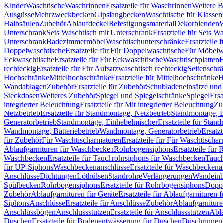
Kinder
Waschtische
Waschrinnen
Ersatzteile für Waschrinnen
Weitere 
Ausgüsse
Mehrzweckbecken
Gipsfangbecken
Waschtische für Klasse
Halbsäulen
Zubehör
Ablaufdeckel
Befestigungsmaterial
Dekorblenden
W
Unterschrank
Sets Waschtisch mit Unterschrank
Ersatzteile für Sets W
Unterschrank
Badezimmermöbel
Waschtischunterschränke
Ersatzteile 
Doppelwaschtische
Ersatzteile für Für Doppelwaschtische
Für Möbelw
Eckwaschtische
Ersatzteile für Für Eckwaschtische
Waschtischplatten
E
rechteckig
Ersatzteile für Für Aufsatzwaschtisch rechteckig
Seitenschr
Hochschränke
Mittelhochschränke
Ersatzteile für Mittelhochschränke
H
Wandablagen
Zubehör
Ersatzteile für Zubehör
Schubladeneinsätze un
Steckdosen
Weiteres Zubehör
Spiegel und Spiegelschränke
Spiegel
Ersa
integrierter Beleuchtung
Ersatzteile für Mit integrierter Beleuchtung
Zu
Netzbetrieb
Ersatzteile für Standmontage, Netzbetrieb
Standmontage, Ba
Generatorbetrieb
Standmontage, Einhebelmischer
Ersatzteile für Stan
Wandmontage, Batteriebetrieb
Wandmontage, Generatorbetrieb
Ersatz
für Zubehör
Für Waschtischarmaturen
Ersatzteile für Für Waschtischa
Ablaufgarnituren für Waschbecken
Rohrbogensiphons
Ersatzteile für
Waschbecken
Ersatzteile für Tauchrohrsiphons für Waschbecken
Tauch
für UP-Siphons
Waschbeckenanschlüsse
Ersatzteile für Waschbeckena
Anschlüsse
Dichtungen
Löthülsen
Standrohre
Verlängerungen
Wandeinb
Spülbecken
Rohrbogensiphons
Ersatzteile für Rohrbogensiphons
Dopp
Zubehör
Ablaufgarnituren für Geräte
Ersatzteile für Ablaufgarnituren 
Siphons
Anschlüsse
Ersatzteile für Anschlüsse
Zubehör
Ablaufgarnitur
Anschlussbögen
Anschlussstutzen
Ersatzteile für Anschlussstutzen
Abla
Duschen
Ersatzteile für Bodenentwässerung für Duschen
Duschrinnen