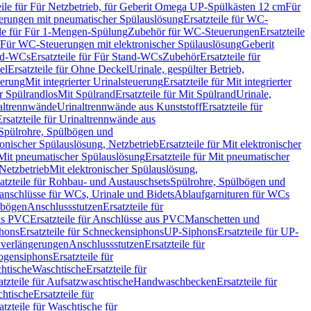
eile für Für Netzbetrieb, für Geberit Omega UP-Spülkästen 12 cm
Für
rungen mit pneumatischer Spülauslösung
Ersatzteile für WC-
ile für Für 1-Mengen-Spülung
Zubehör für WC-Steuerungen
Ersatzteile
ür Für WC-Steuerungen mit elektronischer Spülauslösung
Geberit
nd-WCs
Ersatzteile für Für Stand-WCs
Zubehör
Ersatzteile für
el
Ersatzteile für Ohne Deckel
Urinale, gespülter Betrieb,
uerung
Mit integrierter Urinalsteuerung
Ersatzteile für Mit integrierter
ür Spülrandlos
Mit Spülrand
Ersatzteile für Mit Spülrand
Urinale,
naltrennwände
Urinaltrennwände aus Kunststoff
Ersatzteile für
Ersatzteile für Urinaltrennwände aus
r Spülrohre, Spülbögen und
ronischer Spülauslösung, Netzbetrieb
Ersatzteile für Mit elektronischer
Mit pneumatischer Spülauslösung
Ersatzteile für Mit pneumatischer
 Netzbetrieb
Mit elektronischer Spülauslösung,
atzteile für Rohbau- und Austauschsets
Spülrohre, Spülbögen und
anschlüsse für WCs, Urinale und Bidets
Ablaufgarnituren für WCs
ssbögen
Anschlussstutzen
Ersatzteile für
us PVC
Ersatzteile für Anschlüsse aus PVC
Manschetten und
hons
Ersatzteile für Schneckensiphons
UP-Siphons
Ersatzteile für UP-
enverlängerungen
Anschlussstutzen
Ersatzteile für
ogensiphons
Ersatzteile für
htische
Waschtische
Ersatzteile für
atzteile für Aufsatzwaschtische
Handwaschbecken
Ersatzteile für
htische
Ersatzteile für
atzteile für Waschtische für