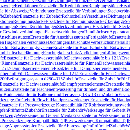
ehör
Rohrschellen
Verschlüsse
Dichtungen
Schutzdeckel
Verbrauchsmater
Abzweige
Reduktionen
Ersatzteile für Reduktionen
Reinigungsstücke
Ersat
ile für Abzweige
Verbindungen
Ersatzteile für Verbindungen
Steckverbi
ffe
Zubehör
Ersatzteile für Zubehör
Rohrschellen
Verschlüsse
Dichtungen
ktionen
Reinigungsstücke
Ersatzteile für Reinigungsstücke
Übergänge
So
bindungen
Schweißverbindungen
Steckverbindungen
Ersatzteile für Ste
für Gewindeverbindungen
Flanschverbindungen
Bundbüchsen
Apparatean
Anschlussstutzen
Ersatzteile für Anschlussstutzen
Fertigabläufe
Ersatzteil
len
Tragschalen
Verschlüsse
Dichtungen
Bauschutze
Verbrauchsmaterial
Br
tz für Entwässerungssysteme
Ersatzteile für Brandschutz für Entwässe
und Luftschalldämmung
Feuchtigkeitsschutz
Abdichtungen
Lüftungsvent
fe
Ersatzteile für Dachwassereinläufe
Dachwassereinläufe bis 12 l/s
Ersa
r Rinnen
Ersatzteile für Dachwassereinläufe für Rinnen
Dachwassereinläu
 25 l/s
Dampfsperrenelemente
Ersatzteile für Dampfsperrenelemente
Für 
tüberläufe
Für Dachwassereinläufe bis 12 l/s
Ersatzteile für Für Dachwass
–200
Befestigungssystem d250–315
Zubehör
Ersatzteile für Zubehör
Für 
Ersatzteile für Dachwassereinläufe
Dampfsperrenelemente
Ersatzteile 
raußen
Ersatzteile für Flächenentwässerung für drinnen und draußen
Bode
für Bodeneinläufe für Balkone und Terrassen, 13 x 13 cm
Zubehör
Ersatz
erkzeuge für Geberit FlowFit
Handpresswerkzeuge
Ersatzteile für Hand
Ersatzteile für Presswerkzeuge Kompatibilität [2]
Rohrbearbeitungswer
opfen
Prüfmittel
Zubehör
Ersatzteile für Zubehör
Werkzeuge für Geberit P
swerkzeuge
Werkzeuge für Geberit Mepla
Ersatzteile für Werkzeuge für 
ür Presswerkzeuge Kompatibilität [1]
Presswerkzeuge Kompatibilität [2]
E
zeuge
Abpressstopfen
Ersatzteile für Abpressstopfen
Prüfmittel
Zubehör
We