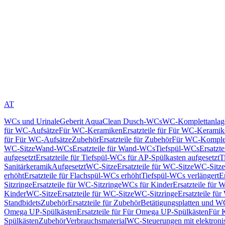
AT
WCs und Urinale
Geberit AquaClean Dusch-WCs
WC-Komplettanlag
für WC-Aufsätze
Für WC-Keramiken
Ersatzteile für Für WC-Kerami
für Für WC-Aufsätze
Zubehör
Ersatzteile für Zubehör
Für WC-Komplet
WC-Sitze
Wand-WCs
Ersatzteile für Wand-WCs
Tiefspül-WCs
Ersatzt
aufgesetzt
Ersatzteile für Tiefspül-WCs für AP-Spülkasten aufgesetzt
T
Sanitärkeramik
Aufgesetzt
WC-Sitze
Ersatzteile für WC-Sitze
WC-Sitze
erhöht
Ersatzteile für Flachspül-WCs erhöht
Tiefspül-WCs verlängert
E
Sitzringe
Ersatzteile für WC-Sitzringe
WCs für Kinder
Ersatzteile für 
Kinder
WC-Sitze
Ersatzteile für WC-Sitze
WC-Sitzringe
Ersatzteile fü
Standbidets
Zubehör
Ersatzteile für Zubehör
Betätigungsplatten und W
Omega UP-Spülkästen
Ersatzteile für Für Omega UP-Spülkästen
Für 
Spülkästen
Zubehör
Verbrauchsmaterial
WC-Steuerungen mit elektroni