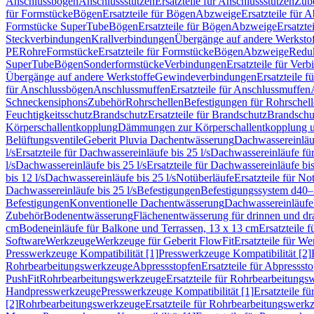
Anschlussbögen
Anschlussstutzen
Ersatzteile für Anschlussstutzen
Zub
für Formstücke
Bögen
Ersatzteile für Bögen
Abzweige
Ersatzteile für 
Formstücke SuperTube
Bögen
Ersatzteile für Bögen
Abzweige
Ersatzte
Steckverbindungen
Krallverbindungen
Übergänge auf andere Werksto
PE
Rohre
Formstücke
Ersatzteile für Formstücke
Bögen
Abzweige
Redu
SuperTube
Bögen
Sonderformstücke
Verbindungen
Ersatzteile für Ver
Übergänge auf andere Werkstoffe
Gewindeverbindungen
Ersatzteile 
für Anschlussbögen
Anschlussmuffen
Ersatzteile für Anschlussmuffen
Schneckensiphons
Zubehör
Rohrschellen
Befestigungen für Rohrschel
Feuchtigkeitsschutz
Brandschutz
Ersatzteile für Brandschutz
Brandschu
Körperschallentkopplung
Dämmungen zur Körperschallentkopplung 
Belüftungsventile
Geberit Pluvia Dachentwässerung
Dachwassereinläu
l/s
Ersatzteile für Dachwassereinläufe bis 25 l/s
Dachwassereinläufe fü
l/s
Dachwassereinläufe bis 25 l/s
Ersatzteile für Dachwassereinläufe bis
bis 12 l/s
Dachwassereinläufe bis 25 l/s
Notüberläufe
Ersatzteile für No
Dachwassereinläufe bis 25 l/s
Befestigungen
Befestigungssystem d40
Befestigungen
Konventionelle Dachentwässerung
Dachwassereinläufe
Zubehör
Bodenentwässerung
Flächenentwässerung für drinnen und d
cm
Bodeneinläufe für Balkone und Terrassen, 13 x 13 cm
Ersatzteile 
Software
Werkzeuge
Werkzeuge für Geberit FlowFit
Ersatzteile für W
Presswerkzeuge Kompatibilität [1]
Presswerkzeuge Kompatibilität [2]
Rohrbearbeitungswerkzeuge
Abpressstopfen
Ersatzteile für Abpressst
PushFit
Rohrbearbeitungswerkzeuge
Ersatzteile für Rohrbearbeitung
Handpresswerkzeuge
Presswerkzeuge Kompatibilität [1]
Ersatzteile f
[2]
Rohrbearbeitungswerkzeuge
Ersatzteile für Rohrbearbeitungswerk