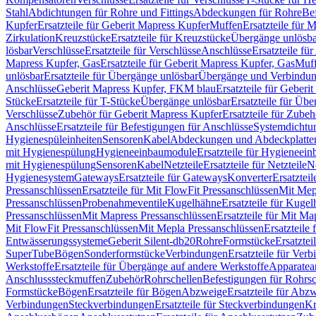
Stahl
Abdichtungen für Rohre und Fittings
Abdeckungen für Rohre
Be
Kupfer
Ersatzteile für Geberit Mapress Kupfer
Muffen
Ersatzteile für 
Zirkulation
Kreuzstücke
Ersatzteile für Kreuzstücke
Übergänge unlösba
lösbar
Verschlüsse
Ersatzteile für Verschlüsse
Anschlüsse
Ersatzteile fü
Mapress Kupfer, Gas
Ersatzteile für Geberit Mapress Kupfer, Gas
Muf
unlösbar
Ersatzteile für Übergänge unlösbar
Übergänge und Verbindun
Anschlüsse
Geberit Mapress Kupfer, FKM blau
Ersatzteile für Geber
Stücke
Ersatzteile für T-Stücke
Übergänge unlösbar
Ersatzteile für Üb
Verschlüsse
Zubehör für Geberit Mapress Kupfer
Ersatzteile für Zube
Anschlüsse
Ersatzteile für Befestigungen für Anschlüsse
Systemdichtu
Hygienespüleinheiten
Sensoren
Kabel
Abdeckungen und Abdeckplatte
mit Hygienespülung
Hygieneeinbaumodule
Ersatzteile für Hygieneei
mit Hygienespülung
Sensoren
Kabel
Netzteile
Ersatzteile für Netzteile
N
Hygienesystem
Gateways
Ersatzteile für Gateways
Konverter
Ersatzteil
Pressanschlüssen
Ersatzteile für Mit FlowFit Pressanschlüssen
Mit Mep
Pressanschlüssen
Probenahmeventile
Kugelhähne
Ersatzteile für Kuge
Pressanschlüssen
Mit Mapress Pressanschlüssen
Ersatzteile für Mit Ma
Mit FlowFit Pressanschlüssen
Mit Mepla Pressanschlüssen
Ersatzteile
Entwässerungssysteme
Geberit Silent-db20
Rohre
Formstücke
Ersatztei
SuperTube
Bögen
Sonderformstücke
Verbindungen
Ersatzteile für Ver
Werkstoffe
Ersatzteile für Übergänge auf andere Werkstoffe
Apparatea
Anschlusssteckmuffen
Zubehör
Rohrschellen
Befestigungen für Rohrsc
Formstücke
Bögen
Ersatzteile für Bögen
Abzweige
Ersatzteile für Abz
Verbindungen
Steckverbindungen
Ersatzteile für Steckverbindungen
Kr