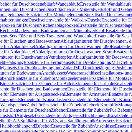
Zubehör für Duschbodenabläufe
Wandabläufe
Ersatzteile für Wandabläufe
wannen und Duschflächen
Duschflächen aus Mineralwerkstoff und Geberi
ntagelemente
Ersatzteile für Montagelemente
Spezifische Duschwanne
schabtrennungen
Duschseitenwände für Walk-in-Dusche
Ersatzteile für
lageboxen für Duschen
Nischenablageboxen
Ersatzteile für Nischenabla
ür Rechteckbadewannen
Badewannen aus Mineralwerkstoff
Ersatzteile f
mente
Sets Füße und Sets Traversen und Wandanker
Ersatzteile für Set
se für Duschen und Badewannen
Ablaufgarnituren für Duschwannen, 
ile für Ablaufdeckel
Ablaufgarnituren für Duschwannen, d90
Ersatzteil
ile für Ablaufdeckel
Ablaufgarnituren für Duschwannen Sestra
Ersatztei
rnituren für Duschwannen
Ventilstopfen
Ablaufgarnituren für Badewann
rehbetätigung
Ersatzteile für Fertigbausets für Drehbetätigung
Mit Drehbe
rtigbausets für Drehbetätigung und Zulauf
Mit Druckbetätigung PushCon
ituren für Badewannen
Anschlusssets
Wasseranschlüsse
Installations- un
ubehör
Ersatzteile für Zubehör
Montageelemente
Ersatzteile für Montag
Bidets
Ersatzteile für Elemente für Bidets
Elemente für Urinale
Ersatztei
mente für Duschen und Badewannen
Ersatzteile für Elemente für Dus
ile für Elemente für Ausgussbecken
Elemente für Armaturen
Ersatzteile 
hirrspüler
Elemente für Konsollasten
Ersatzteile für Elemente für Konso
r Wandspeicher
Zubehör
Ersatzteile für Zubehör
Geberit Kombifix
Montag
le für Elemente für Duschen
Zubehör
Ersatzteile für Zubehör
Für Befesti
unststoff
Aufgesetzt
Ersatzteile für Aufgesetzt
Hochhängend
Ersatzteile
eile für AP-Spülkästen für WCs, aus Sanitärkeramik
Aufgesetzt
Ersatztei
nd halbhochhängend
Zubehör
Ersatzteile für Zubehör
Anschlüsse
Ersatztei
pülkästen
Ersatzteile für Sigma UP-Spülkästen
Spülrohre
Zubehör
Füll- 