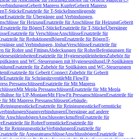
hverbindungen
Geberit Mapress Kupfer
Geberit Mapress
gen
T-Stücke
Ersatzteile für T-Stücke
Innenliegende
bar
Ersatzteile für Übergänge und Verbindungen,
nschlüsse für Heizung
Ersatzteile für Anschlüsse für Heizung
Geberit
n
Ersatzteile für Bögen
T-Stücke
Ersatzteile für T-Stücke
Übergänge
üsse
Ersatzteile für Verschlüsse
Anschlüsse
Ersatzteile für
rsatzteile für Reduktionen
Bögen
Ersatzteile für Bögen
T-
bergänge und Verbindungen, lösbar
Verschlüsse
Ersatzteile für
n für Rohre und Fittings
Abdeckungen für Rohre
Befestigungen für
ienespüleinheiten
Ersatzteile für Hygienespüleinheiten
Zubehör für
r Spülkästen und WC-Steuerungen mit Hygienespülung
UP-Spülkästen
pülung
Ersatzteile für Zubehör für Spülkästen und WC-Steuerungen
stem
Ersatzteile für Geberit Connect Zubehör für Geberit
le
Ersatzteile für Schrägsitzventile
Mit FlowFit
ress Pressanschlüssen
Ersatzteile für Mit Mapress
schlüssen
Mit Mepla Pressanschlüssen
Ersatzteile für Mit Mepla
gelhähne für UP-Montage
Mit FlowFit Pressanschlüssen
Ersatzteile für
le für Mit Mapress Pressanschlüssen
Gebäude-
n
Reinigungsstücke
Ersatzteile für Reinigungsstücke
Formstücke
ckverbindungen
Spannverbindungen
Übergänge auf andere
e für Anschlussbögen
Anschlusssteckmuffen
Ersatzteile für
re
Ersatzteile für Rohre
Formstücke
Ersatzteile für
ile für Reinigungsstücke
Verbindungen
Ersatzteile für
rsatzteile für Apparateanschlüsse
Anschlussbögen
Ersatzteile für