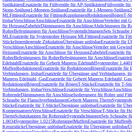
Spülkästen
Ersatzteile für Füllventile für AP-Spülkästen
Füllventile fü
Stopp-Spülung
1-Mengen-Spülung
Ersatzteile für 1-Mengen-Spülung
2
ML
Fittings
Ersatzteile für Fittings
Kupplungen
Reduktionen
Bögen
T-St
lösbar
Verschlüsse
Anschlüsse
Ersatzteile für Anschlüsse
Verteiler mit 
für Heizung
Zubehör
Dämmungen für Anschlüsse
Abdichtungen für Ro
Rohre
Befestigungen für Anschlüsse
Systemdichtungen
Sets Schraube 
ML
Ersatzteile für Systemrohre Heizung ML
Fittings
Ersatzteile für Fit
Stücke
Innenliegende Zirkulation
Übergänge unlösbar
Ersatzteile für 
Verschlüsse
Anschlüsse
Ersatzteile für Anschlüsse
Verteiler mit Gewin
Heizung
Ersatzteile für Anschlüsse für Heizung
Zubehör
Ersatzteile fü
Rohre
Befestigungen für Rohre
Befestigungen für Anschlüsse
Ersatzte
Edelstahl
Ersatzteile für Geberit Mapress Edelstahl
Systemrohre 1.440
Muffen
Reduktionen
Ersatzteile für Reduktionen
Bögen
Ersatzteile für
Verbindungen, lösbar
Ersatzteile für Übergänge und Verbindungen, lö
Mapress Edelstahl, Gas
Ersatzteile für Geberit Mapress Edelstahl, Gas
Reduktionen
Bögen
Ersatzteile für Bögen
T-Stücke
Ersatzteile für T-St
Verbindungen, lösbar
Verschlüsse
Ersatzteile für Verschlüsse
Anschlüss
Rohrende
Dämmungen für Anschlüsse
Isolierungen für Rohre und Fitt
Schraube für Flanschverbindungen
Geberit Mapress Therm
Systemroh
Stücke
Ersatzteile für T-Stücke
Übergänge unlösbar
Ersatzteile für Üb
Kompensatoren
Verschlüsse
Ersatzteile für Verschlüsse
T-Stücke für H
Therm
Schutzkappen für Rohrende
Systemdichtungen
Sets Schraube f
1.0034
Systemrohre 1.0215
Rohrnippel
Muffen
Ersatzteile für Muffen
R
Kreuzstücke
Übergänge unlösbar
Ersatzteile für Übergänge unlösbar
Üb
Kompensatoren
Verschlüsse
Ersatzteile für Verschlüsse
T-Stücke für H