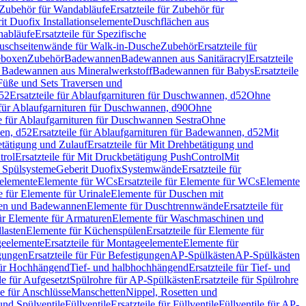
Zubehör für Wandabläufe
Ersatzteile für Zubehör für
t Duofix Installationselemente
Duschflächen aus
nabläufe
Ersatzteile für Spezifische
 Duschseitenwände für Walk-in-Dusche
Zubehör
Ersatzteile für
geboxen
Zubehör
Badewannen
Badewannen aus Sanitäracryl
Ersatzteile
ür Badewannen aus Mineralwerkstoff
Badewannen für Babys
Ersatzteile
s Füße und Sets Traversen und
d52
Ersatzteile für Ablaufgarnituren für Duschwannen, d52
Ohne
e für Ablaufgarnituren für Duschwannen, d90
Ohne
le für Ablaufgarnituren für Duschwannen Sestra
Ohne
en, d52
Ersatzteile für Ablaufgarnituren für Badewannen, d52
Mit
tätigung und Zulauf
Ersatzteile für Mit Drehbetätigung und
trol
Ersatzteile für Mit Druckbetätigung PushControl
Mit
d Spülsysteme
Geberit Duofix
Systemwände
Ersatzteile für
eelemente
Elemente für WCs
Ersatzteile für Elemente für WCs
Elemente
le für Elemente für Urinale
Elemente für Duschen mit
chen und Badewannen
Elemente für Duschtrennwände
Ersatzteile für
für Elemente für Armaturen
Elemente für Waschmaschinen und
llasten
Elemente für Küchenspülen
Ersatzteile für Elemente für
eelemente
Ersatzteile für Montageelemente
Elemente für
gungen
Ersatzteile für Für Befestigungen
AP-Spülkästen
AP-Spülkästen
 für Hochhängend
Tief- und halbhochhängend
Ersatzteile für Tief- und
le für Aufgesetzt
Spülrohre für AP-Spülkästen
Ersatzteile für Spülrohre
le für Anschlüsse
Manschetten
Nippel, Rosetten und
und Spülventile
Füllventile
Ersatzteile für Füllventile
Füllventile für AP-