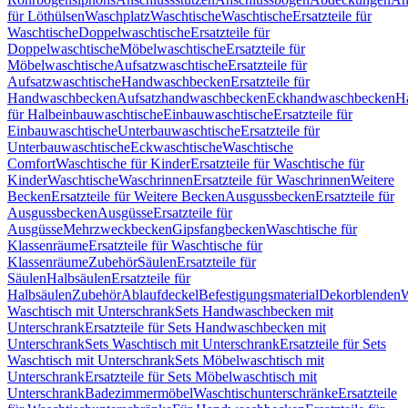
für Löthülsen
Waschplatz
Waschtische
Waschtische
Ersatzteile für
Waschtische
Doppelwaschtische
Ersatzteile für
Doppelwaschtische
Möbelwaschtische
Ersatzteile für
Möbelwaschtische
Aufsatzwaschtische
Ersatzteile für
Aufsatzwaschtische
Handwaschbecken
Ersatzteile für
Handwaschbecken
Aufsatzhandwaschbecken
Eckhandwaschbecken
H
für Halbeinbauwaschtische
Einbauwaschtische
Ersatzteile für
Einbauwaschtische
Unterbauwaschtische
Ersatzteile für
Unterbauwaschtische
Eckwaschtische
Waschtische
Comfort
Waschtische für Kinder
Ersatzteile für Waschtische für
Kinder
Waschtische
Waschrinnen
Ersatzteile für Waschrinnen
Weitere
Becken
Ersatzteile für Weitere Becken
Ausgussbecken
Ersatzteile für
Ausgussbecken
Ausgüsse
Ersatzteile für
Ausgüsse
Mehrzweckbecken
Gipsfangbecken
Waschtische für
Klassenräume
Ersatzteile für Waschtische für
Klassenräume
Zubehör
Säulen
Ersatzteile für
Säulen
Halbsäulen
Ersatzteile für
Halbsäulen
Zubehör
Ablaufdeckel
Befestigungsmaterial
Dekorblenden
W
Waschtisch mit Unterschrank
Sets Handwaschbecken mit
Unterschrank
Ersatzteile für Sets Handwaschbecken mit
Unterschrank
Sets Waschtisch mit Unterschrank
Ersatzteile für Sets
Waschtisch mit Unterschrank
Sets Möbelwaschtisch mit
Unterschrank
Ersatzteile für Sets Möbelwaschtisch mit
Unterschrank
Badezimmermöbel
Waschtischunterschränke
Ersatzteile