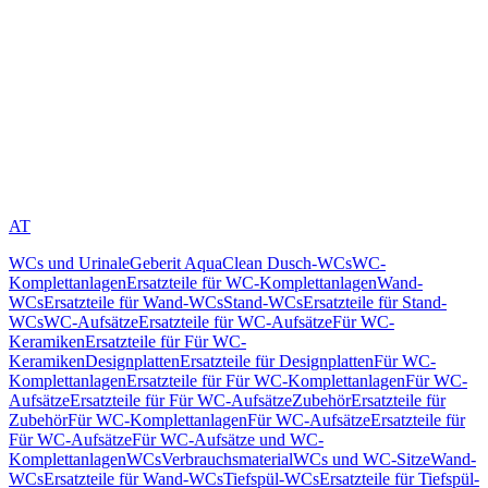
AT
WCs und Urinale
Geberit AquaClean Dusch-WCs
WC-
Komplettanlagen
Ersatzteile für WC-Komplettanlagen
Wand-
WCs
Ersatzteile für Wand-WCs
Stand-WCs
Ersatzteile für Stand-
WCs
WC-Aufsätze
Ersatzteile für WC-Aufsätze
Für WC-
Keramiken
Ersatzteile für Für WC-
Keramiken
Designplatten
Ersatzteile für Designplatten
Für WC-
Komplettanlagen
Ersatzteile für Für WC-Komplettanlagen
Für WC-
Aufsätze
Ersatzteile für Für WC-Aufsätze
Zubehör
Ersatzteile für
Zubehör
Für WC-Komplettanlagen
Für WC-Aufsätze
Ersatzteile für
Für WC-Aufsätze
Für WC-Aufsätze und WC-
Komplettanlagen
WCs
Verbrauchsmaterial
WCs und WC-Sitze
Wand-
WCs
Ersatzteile für Wand-WCs
Tiefspül-WCs
Ersatzteile für Tiefspül-