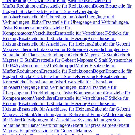
Therm
Fittings
Ersatzteile für Fittings
Muffen
Ersatzteile für
Muffen
Reduktionen
Ersatzteile für Reduktionen
Bögen
Ersatzteile für
Bögen
T-Stücke
Ersatzteile für T-Stücke
Übergänge
unlösbar
Ersatzteile für Übergänge unlösbar
Übergänge und
Verbindungen, lösbar
Ersatzteile für Übergänge und Verbindungen,
lösbar
Kompensatoren
Ersatzteile für
Kompensatoren
Verschlüsse
Ersatzteile für Verschlüsse
T-Stücke für
Heizung
Ersatzteile für T-Stücke für Heizung
Anschlüsse für
Heizung
Ersatzteile für Anschlüsse für Heizung
Zubehör für Geberit
Mapress Therm
Schutzkappen für Rohrende
Systemdichtungen
Sets
Schraube für Flanschverbindungen
Geberit Mapress C-Stahl
Geberit
Mapress C-Stahl
Ersatzteile für Geberit Mapress C-Stahl
Systemrohre
1.0034
Systemrohre 1.0215
Rohrnippel
Muffen
Ersatzteile für
Muffen
Reduktionen
Ersatzteile für Reduktionen
Bögen
Ersatzteile für
Bögen
T-Stücke
Ersatzteile für T-Stücke
Kreuzstücke
Ersatzteile für
Kreuzstücke
Übergänge unlösbar
Ersatzteile für Übergänge
unlösbar
Übergänge und Verbindungen, lösbar
Ersatzteile für
Übergänge und Verbindungen, lösbar
Kompensatoren
Ersatzteile für
Kompensatoren
Verschlüsse
Ersatzteile für Verschlüsse
T-Stücke für
Heizung
Ersatzteile für T-Stücke für Heizung
Anschlüsse für
Heizung
Ersatzteile für Anschlüsse für Heizung
Zubehör für Geberit
Mapress C-Stahl
Abdichtungen für Rohre und Fittings
Abdeckungen
für Rohre
Befestigungen für Anschlüsse
Systemdichtungen
Sets
Schraube für Flanschverbindungen
Geberit Mapress Kupfer
Geberit
Mapress Kupfer
Ersatzteile für Geberit Mapress