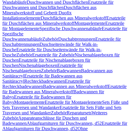
Wandabläufe
Duschwannen und Duschflächen
Ersatzteile für
Duschwannen und Duschflächen
Duschflächen aus
Mineralwerkstoff und Geberit Duofix
Installationselemente
Duschflächen aus Mineralwerkstoff
Ersatzteile
für Duschflächen aus Mineralwerkstoff
Montagelemente
Ersatzteile
für Montagelemente
Spezifische Duschwannenabläufe
Ersatzteile für
Spezifische
Duschwannenabläufe
Zubehör
Duschabtrennungen
Ersatzteile für
Duschabtrennungen
Duschseitenwände für Walk-in-
Dusche
Ersatzteile für Duschseitenwände für Walk-in-
Dusche
Zubehör
Ersatzteile für Zubehör
Nischenablageboxen für
Duschen
Ersatzteile für Nischenablageboxen für
Duschen
Nischenablageboxen
Ersatzteile für
Nischenablageboxen
Zubehör
Badewannen
Badewannen aus
Sanitäracryl
Ersatzteile für Badewannen aus
Sanitäracryl
Rechteckbadewannen
Ersatzteile für
Rechteckbadewannen
Badewannen aus Mineralwerkstoff
Ersatzteile
für Badewannen aus Mineralwerkstoff
Badewannen für
Babys
Ersatzteile für Badewannen für
Babys
Montagelemente
Ersatzteile für Montagelemente
Sets Füße und
Sets Traversen und Wandanker
Ersatzteile für Sets Füße und Sets
Traversen und Wandanker
Zubehör
Reparatursets
Weiteres
Zubehör
Apparateanschlüsse für Duschen und
Badewannen
Ablaufgarnituren für Duschwannen, d52
Ersatzteile für
Ablaufgarnituren für Duschwannen, d52
Ohne