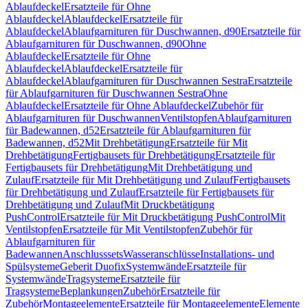
Ablaufdeckel
Ersatzteile für Ohne
Ablaufdeckel
Ablaufdeckel
Ersatzteile für
Ablaufdeckel
Ablaufgarnituren für Duschwannen, d90
Ersatzteile für
Ablaufgarnituren für Duschwannen, d90
Ohne
Ablaufdeckel
Ersatzteile für Ohne
Ablaufdeckel
Ablaufdeckel
Ersatzteile für
Ablaufdeckel
Ablaufgarnituren für Duschwannen Sestra
Ersatzteile
für Ablaufgarnituren für Duschwannen Sestra
Ohne
Ablaufdeckel
Ersatzteile für Ohne Ablaufdeckel
Zubehör für
Ablaufgarnituren für Duschwannen
Ventilstopfen
Ablaufgarnituren
für Badewannen, d52
Ersatzteile für Ablaufgarnituren für
Badewannen, d52
Mit Drehbetätigung
Ersatzteile für Mit
Drehbetätigung
Fertigbausets für Drehbetätigung
Ersatzteile für
Fertigbausets für Drehbetätigung
Mit Drehbetätigung und
Zulauf
Ersatzteile für Mit Drehbetätigung und Zulauf
Fertigbausets
für Drehbetätigung und Zulauf
Ersatzteile für Fertigbausets für
Drehbetätigung und Zulauf
Mit Druckbetätigung
PushControl
Ersatzteile für Mit Druckbetätigung PushControl
Mit
Ventilstopfen
Ersatzteile für Mit Ventilstopfen
Zubehör für
Ablaufgarnituren für
Badewannen
Anschlusssets
Wasseranschlüsse
Installations- und
Spülsysteme
Geberit Duofix
Systemwände
Ersatzteile für
Systemwände
Tragsysteme
Ersatzteile für
Tragsysteme
Beplankungen
Zubehör
Ersatzteile für
Zubehör
Montageelemente
Ersatzteile für Montageelemente
Elemente