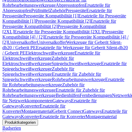
Rohrbearbeitungswerkzeuge
Abpressstopfen
Ersatzteile für
Abpressstopfen
Prüfmittel
Zubehör
Pressgeräte
Ersatzteile für
Pressgeräte
Pressgeräte Kompatibilität [1]
Ersatzteile für Pressgeräte
Kompatibilität [1]
Pressgeräte Kompatibilität [2]
Ersatzteile für
Pressgeräte Kompatibilität [2]
Pressgeräte Kompatibilität
[2XL]
Ersatzteile für Pressgeräte Kompatibilität [2XL]
Pressgeräte
Kompatibilität [4] / [2]
Ersatzteile für Pressgeräte Kompatibilität [4] /
[2]
Universalkoffer
Universalkoffer
Werkzeuge für Geberit Silent-
db20 / Geberit PE
Ersatzteile für Werkzeuge für Geberit Silent-db20
/ Geberit PE
Elektroschweißwerkzeuge
Ersatzteile für
Elektroschweißwerkzeuge
Zubehör für
Elektroschweißwerkzeuge
Spiegelschweißwerkzeuge
Ersatzteile für
Spiegelschweißwerkzeuge
Zubehör für
Spiegelschweißwerkzeuge
Ersatzteile für Zubehör für
Spiegelschweißwerkzeuge
Rohrbearbeitungswerkzeuge
Ersatzteile
für Rohrbearbeitungswerkzeuge
Zubehör für
Rohrbearbeitungswerkzeuge
Ersatzteile für Zubehör für
Rohrbearbeitungswerkzeuge
Bedienhilfen
Fernbedienungen
Netzwerk
für Netzwerkkomponenten
Gateways
Ersatzteile für
Gateways
Konverter
Ersatzteile für
Konverter
Montagematerial
Geberit Connect
Gateways
Ersatzteile für
Gateways
Konverter
Ersatzteile für Konverter
Montagematerial
Produktkategorien
Badserien