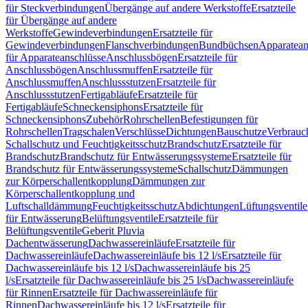
für Steckverbindungen
Übergänge auf andere Werkstoffe
Ersatzteile
für Übergänge auf andere
Werkstoffe
Gewindeverbindungen
Ersatzteile für
Gewindeverbindungen
Flanschverbindungen
Bundbüchsen
Apparatean
für Apparateanschlüsse
Anschlussbögen
Ersatzteile für
Anschlussbögen
Anschlussmuffen
Ersatzteile für
Anschlussmuffen
Anschlussstutzen
Ersatzteile für
Anschlussstutzen
Fertigabläufe
Ersatzteile für
Fertigabläufe
Schneckensiphons
Ersatzteile für
Schneckensiphons
Zubehör
Rohrschellen
Befestigungen für
Rohrschellen
Tragschalen
Verschlüsse
Dichtungen
Bauschutze
Verbrauc
Schallschutz und Feuchtigkeitsschutz
Brandschutz
Ersatzteile für
Brandschutz
Brandschutz für Entwässerungssysteme
Ersatzteile für
Brandschutz für Entwässerungssysteme
Schallschutz
Dämmungen
zur Körperschallentkopplung
Dämmungen zur
Körperschallentkopplung und
Luftschalldämmung
Feuchtigkeitsschutz
Abdichtungen
Lüftungsventile
für Entwässerung
Belüftungsventile
Ersatzteile für
Belüftungsventile
Geberit Pluvia
Dachentwässerung
Dachwassereinläufe
Ersatzteile für
Dachwassereinläufe
Dachwassereinläufe bis 12 l/s
Ersatzteile für
Dachwassereinläufe bis 12 l/s
Dachwassereinläufe bis 25
l/s
Ersatzteile für Dachwassereinläufe bis 25 l/s
Dachwassereinläufe
für Rinnen
Ersatzteile für Dachwassereinläufe für
Rinnen
Dachwassereinläufe bis 12 l/s
Ersatzteile für