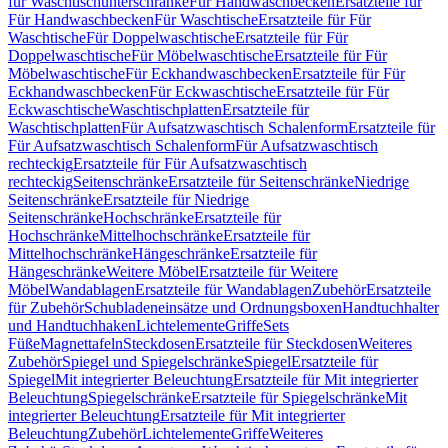
für Waschtischunterschränke
Für Handwaschbecken
Ersatzteile für
Für Handwaschbecken
Für Waschtische
Ersatzteile für Für
Waschtische
Für Doppelwaschtische
Ersatzteile für Für
Doppelwaschtische
Für Möbelwaschtische
Ersatzteile für Für
Möbelwaschtische
Für Eckhandwaschbecken
Ersatzteile für Für
Eckhandwaschbecken
Für Eckwaschtische
Ersatzteile für Für
Eckwaschtische
Waschtischplatten
Ersatzteile für
Waschtischplatten
Für Aufsatzwaschtisch Schalenform
Ersatzteile für
Für Aufsatzwaschtisch Schalenform
Für Aufsatzwaschtisch
rechteckig
Ersatzteile für Für Aufsatzwaschtisch
rechteckig
Seitenschränke
Ersatzteile für Seitenschränke
Niedrige
Seitenschränke
Ersatzteile für Niedrige
Seitenschränke
Hochschränke
Ersatzteile für
Hochschränke
Mittelhochschränke
Ersatzteile für
Mittelhochschränke
Hängeschränke
Ersatzteile für
Hängeschränke
Weitere Möbel
Ersatzteile für Weitere
Möbel
Wandablagen
Ersatzteile für Wandablagen
Zubehör
Ersatzteile
für Zubehör
Schubladeneinsätze und Ordnungsboxen
Handtuchhalter
und Handtuchhaken
Lichtelemente
Griffe
Sets
Füße
Magnettafeln
Steckdosen
Ersatzteile für Steckdosen
Weiteres
Zubehör
Spiegel und Spiegelschränke
Spiegel
Ersatzteile für
Spiegel
Mit integrierter Beleuchtung
Ersatzteile für Mit integrierter
Beleuchtung
Spiegelschränke
Ersatzteile für Spiegelschränke
Mit
integrierter Beleuchtung
Ersatzteile für Mit integrierter
Beleuchtung
Zubehör
Lichtelemente
Griffe
Weiteres