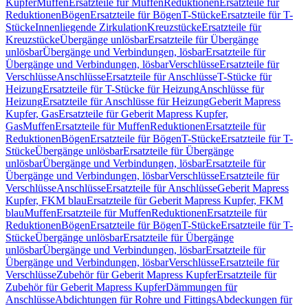
Kupfer
Muffen
Ersatzteile für Muffen
Reduktionen
Ersatzteile für
Reduktionen
Bögen
Ersatzteile für Bögen
T-Stücke
Ersatzteile für T-
Stücke
Innenliegende Zirkulation
Kreuzstücke
Ersatzteile für
Kreuzstücke
Übergänge unlösbar
Ersatzteile für Übergänge
unlösbar
Übergänge und Verbindungen, lösbar
Ersatzteile für
Übergänge und Verbindungen, lösbar
Verschlüsse
Ersatzteile für
Verschlüsse
Anschlüsse
Ersatzteile für Anschlüsse
T-Stücke für
Heizung
Ersatzteile für T-Stücke für Heizung
Anschlüsse für
Heizung
Ersatzteile für Anschlüsse für Heizung
Geberit Mapress
Kupfer, Gas
Ersatzteile für Geberit Mapress Kupfer,
Gas
Muffen
Ersatzteile für Muffen
Reduktionen
Ersatzteile für
Reduktionen
Bögen
Ersatzteile für Bögen
T-Stücke
Ersatzteile für T-
Stücke
Übergänge unlösbar
Ersatzteile für Übergänge
unlösbar
Übergänge und Verbindungen, lösbar
Ersatzteile für
Übergänge und Verbindungen, lösbar
Verschlüsse
Ersatzteile für
Verschlüsse
Anschlüsse
Ersatzteile für Anschlüsse
Geberit Mapress
Kupfer, FKM blau
Ersatzteile für Geberit Mapress Kupfer, FKM
blau
Muffen
Ersatzteile für Muffen
Reduktionen
Ersatzteile für
Reduktionen
Bögen
Ersatzteile für Bögen
T-Stücke
Ersatzteile für T-
Stücke
Übergänge unlösbar
Ersatzteile für Übergänge
unlösbar
Übergänge und Verbindungen, lösbar
Ersatzteile für
Übergänge und Verbindungen, lösbar
Verschlüsse
Ersatzteile für
Verschlüsse
Zubehör für Geberit Mapress Kupfer
Ersatzteile für
Zubehör für Geberit Mapress Kupfer
Dämmungen für
Anschlüsse
Abdichtungen für Rohre und Fittings
Abdeckungen für