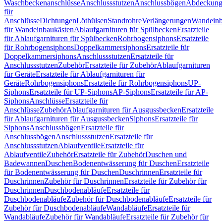
Waschbeckenanschlüsse
Anschlussstutzen
Anschlussbögen
Abdeckung
für
Anschlüsse
Dichtungen
Löthülsen
Standrohre
Verlängerungen
Wandeinb
für Wandeinbaukästen
Ablaufgarnituren für Spülbecken
Ersatzteile
für Ablaufgarnituren für Spülbecken
Rohrbogensiphons
Ersatzteile
für Rohrbogensiphons
Doppelkammersiphons
Ersatzteile für
Doppelkammersiphons
Anschlussstutzen
Ersatzteile für
Anschlussstutzen
Zubehör
Ersatzteile für Zubehör
Ablaufgarnituren
für Geräte
Ersatzteile für Ablaufgarnituren für
Geräte
Rohrbogensiphons
Ersatzteile für Rohrbogensiphons
UP-
Siphons
Ersatzteile für UP-Siphons
AP-Siphons
Ersatzteile für AP-
Siphons
Anschlüsse
Ersatzteile für
Anschlüsse
Zubehör
Ablaufgarnituren für Ausgussbecken
Ersatzteile
für Ablaufgarnituren für Ausgussbecken
Siphons
Ersatzteile für
Siphons
Anschlussbögen
Ersatzteile für
Anschlussbögen
Anschlussstutzen
Ersatzteile für
Anschlussstutzen
Ablaufventile
Ersatzteile für
Ablaufventile
Zubehör
Ersatzteile für Zubehör
Duschen und
Badewannen
Duschen
Bodenentwässerung für Duschen
Ersatzteile
für Bodenentwässerung für Duschen
Duschrinnen
Ersatzteile für
Duschrinnen
Zubehör für Duschrinnen
Ersatzteile für Zubehör für
Duschrinnen
Duschbodenabläufe
Ersatzteile für
Duschbodenabläufe
Zubehör für Duschbodenabläufe
Ersatzteile für
Zubehör für Duschbodenabläufe
Wandabläufe
Ersatzteile für
Wandabläufe
Zubehör für Wandabläufe
Ersatzteile für Zubehör für