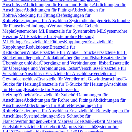
Anschlüsse
Abdichtungen für Rohre und Fittings
Abdichtungen für
Anschlüsse
Abdichtungen für Fittings
Abdeckungen für
Rohre
Abdeckung für Fittings
Befestigungen für
Rohre
Befestigungen für Anschlüsse
Systemdichtungen
Sets Schraube
für Flanschverbindungen
Verbrauchsmaterial
Geberit
Mepla
Systemrohre ML
Ersatzteile für Systemrohre ML
Systemrohre
Heizung ML
Ersatzteile für Systemrohre Heizung
ML
Fittings
Ersatzteile für Fittings
Kupplungen
Ersatzteile für
Kupplungen
Reduktionen
Ersatzteile für
Reduktionen
Winkel
Ersatzteile für Winkel
T-Stücke
Ersatzteile für T-
Stücke
Innenliegende Zirkulation
Übergänge unlösbar
Ersatzteile für
Übergänge unlösbar
Übergänge und Verbindungen, lösbar
Ersatzteile
für Übergänge und Verbindungen, lösbar
Verschlüsse
Ersatzteile für
Verschlüsse
Anschlüsse
Ersatzteile für Anschlüsse
Verteiler mit
Gewindeanschluss
Ersatzteile für Verteiler mit Gewindeanschluss
T-
Stücke für Heizung
Ersatzteile für T-Stücke für Heizung
Anschlüsse
für Heizung
Ersatzteile für Anschlüsse für
Heizung
Zubehör
Ersatzteile für Zubehör
Dämmungen für
Anschlüsse
Abdichtungen für Rohre und Fittings
Abdichtungen für
Anschlüsse
Abdeckungen für Rohre
Befestigungen für
Rohre
Befestigungen für Anschlüsse
Ersatzteile für Befestigungen für
Anschlüsse
Systemdichtungen
Sets Schraube für
Flanschverbindungen
Geberit Mapress Edelstahl
Geberit Mapress
Edelstahl
Ersatzteile für Geberit Mapress Edelstahl
Systemrohre
1.4401
Ersatzteile für Systemrohre 1.4401
Systemrohre