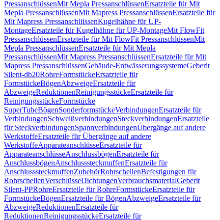
Pressanschlüssen
Mit Mepla Pressanschlüssen
Ersatzteile für Mit
Mepla Pressanschlüssen
Mit Mapress Pressanschlüssen
Ersatzteile für
Mit Mapress Pressanschlüssen
Kugelhähne für UP-
Montage
Ersatzteile für Kugelhähne für UP-Montage
Mit FlowFit
Pressanschlüssen
Ersatzteile für Mit FlowFit Pressanschlüssen
Mit
Mepla Pressanschlüssen
Ersatzteile für Mit Mepla
Pressanschlüssen
Mit Mapress Pressanschlüssen
Ersatzteile für Mit
Mapress Pressanschlüssen
Gebäude-Entwässerungssysteme
Geberit
Silent-db20
Rohre
Formstücke
Ersatzteile für
Formstücke
Bögen
Abzweige
Ersatzteile für
Abzweige
Reduktionen
Reinigungsstücke
Ersatzteile für
Reinigungsstücke
Formstücke
SuperTube
Bögen
Sonderformstücke
Verbindungen
Ersatzteile für
Verbindungen
Schweißverbindungen
Steckverbindungen
Ersatzteile
für Steckverbindungen
Spannverbindungen
Übergänge auf andere
Werkstoffe
Ersatzteile für Übergänge auf andere
Werkstoffe
Apparateanschlüsse
Ersatzteile für
Apparateanschlüsse
Anschlussbögen
Ersatzteile für
Anschlussbögen
Anschlusssteckmuffen
Ersatzteile für
Anschlusssteckmuffen
Zubehör
Rohrschellen
Befestigungen für
Rohrschellen
Verschlüsse
Dichtungen
Verbrauchsmaterial
Geberit
Silent-PP
Rohre
Ersatzteile für Rohre
Formstücke
Ersatzteile für
Formstücke
Bögen
Ersatzteile für Bögen
Abzweige
Ersatzteile für
Abzweige
Reduktionen
Ersatzteile für
Reduktionen
Reinigungsstücke
Ersatzteile für