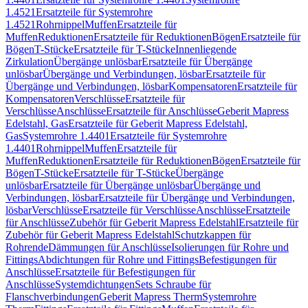
1.4521
Ersatzteile für Systemrohre
1.4521
Rohrnippel
Muffen
Ersatzteile für
Muffen
Reduktionen
Ersatzteile für Reduktionen
Bögen
Ersatzteile für
Bögen
T-Stücke
Ersatzteile für T-Stücke
Innenliegende
Zirkulation
Übergänge unlösbar
Ersatzteile für Übergänge
unlösbar
Übergänge und Verbindungen, lösbar
Ersatzteile für
Übergänge und Verbindungen, lösbar
Kompensatoren
Ersatzteile für
Kompensatoren
Verschlüsse
Ersatzteile für
Verschlüsse
Anschlüsse
Ersatzteile für Anschlüsse
Geberit Mapress
Edelstahl, Gas
Ersatzteile für Geberit Mapress Edelstahl,
Gas
Systemrohre 1.4401
Ersatzteile für Systemrohre
1.4401
Rohrnippel
Muffen
Ersatzteile für
Muffen
Reduktionen
Ersatzteile für Reduktionen
Bögen
Ersatzteile für
Bögen
T-Stücke
Ersatzteile für T-Stücke
Übergänge
unlösbar
Ersatzteile für Übergänge unlösbar
Übergänge und
Verbindungen, lösbar
Ersatzteile für Übergänge und Verbindungen,
lösbar
Verschlüsse
Ersatzteile für Verschlüsse
Anschlüsse
Ersatzteile
für Anschlüsse
Zubehör für Geberit Mapress Edelstahl
Ersatzteile für
Zubehör für Geberit Mapress Edelstahl
Schutzkappen für
Rohrende
Dämmungen für Anschlüsse
Isolierungen für Rohre und
Fittings
Abdichtungen für Rohre und Fittings
Befestigungen für
Anschlüsse
Ersatzteile für Befestigungen für
Anschlüsse
Systemdichtungen
Sets Schraube für
Flanschverbindungen
Geberit Mapress Therm
Systemrohre