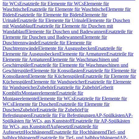
für WCs
Ersatzteile für Elemente für WCs
Elemente für
Waschtische
Ersatzteile für Elemente für Waschtische
Elemente für
Bidets
Ersatzteile für Elemente für Bidets
Elemente für
Urinale
Ersatzteile für Elemente für Urinale
Elemente für Duschen
mit Wandablauf
Ersatzteile für Elemente für Duschen mit
Wandablauf
Elemente für Duschen und Badewannen
Ersatzteile für
Elemente für Duschen und Badewannen
Elemente für
Duschtrennwände
Ersatzteile für Elemente für
Duschtrennwände
Elemente für Ausgussbecken
Ersatzteile für
Elemente für Ausgussbecken
Elemente für Armaturen
Ersatzteile für
Elemente für Armaturen
Elemente für Waschmaschinen und
Geschirrspüler
Ersatzteile für Elemente für Waschmaschinen und
Geschirrspüler
Elemente für Konsollasten
Ersatzteile für Elemente für
Konsollasten
Elemente für Küchenspülen
Ersatzteile für Elemente für
Küchenspülen
Elemente für Wandspeicher
Ersatzteile für Elemente
für Wandspeicher
Zubehör
Ersatzteile für Zubehör
Geberit
Kombifix
Montageelemente
Ersatzteile für
Montageelemente
Elemente für WCs
Ersatzteile für Elemente für
WCs
Elemente für Duschen
Ersatzteile für Elemente für
Duschen
Zubehör
Ersatzteile für Zubehör
Für
Befestigungen
Ersatzteile für Für Befestigungen
AP-Spülkästen
AP-
Spülkästen für WCs, aus Kunststoff
Ersatzteile für AP-Spülkästen
für WCs, aus Kunststoff
Aufgesetzt
Ersatzteile für
Aufgesetzt
Hochhängend
Ersatzteile für Hochhängend
Tief- und
halbhochhängend
Ersatzteile für Tief- und halbhochhängend
AP-