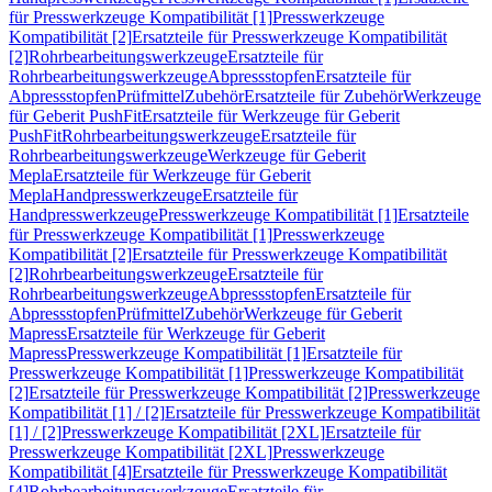
für Presswerkzeuge Kompatibilität [1]
Presswerkzeuge
Kompatibilität [2]
Ersatzteile für Presswerkzeuge Kompatibilität
[2]
Rohrbearbeitungswerkzeuge
Ersatzteile für
Rohrbearbeitungswerkzeuge
Abpressstopfen
Ersatzteile für
Abpressstopfen
Prüfmittel
Zubehör
Ersatzteile für Zubehör
Werkzeuge
für Geberit PushFit
Ersatzteile für Werkzeuge für Geberit
PushFit
Rohrbearbeitungswerkzeuge
Ersatzteile für
Rohrbearbeitungswerkzeuge
Werkzeuge für Geberit
Mepla
Ersatzteile für Werkzeuge für Geberit
Mepla
Handpresswerkzeuge
Ersatzteile für
Handpresswerkzeuge
Presswerkzeuge Kompatibilität [1]
Ersatzteile
für Presswerkzeuge Kompatibilität [1]
Presswerkzeuge
Kompatibilität [2]
Ersatzteile für Presswerkzeuge Kompatibilität
[2]
Rohrbearbeitungswerkzeuge
Ersatzteile für
Rohrbearbeitungswerkzeuge
Abpressstopfen
Ersatzteile für
Abpressstopfen
Prüfmittel
Zubehör
Werkzeuge für Geberit
Mapress
Ersatzteile für Werkzeuge für Geberit
Mapress
Presswerkzeuge Kompatibilität [1]
Ersatzteile für
Presswerkzeuge Kompatibilität [1]
Presswerkzeuge Kompatibilität
[2]
Ersatzteile für Presswerkzeuge Kompatibilität [2]
Presswerkzeuge
Kompatibilität [1] / [2]
Ersatzteile für Presswerkzeuge Kompatibilität
[1] / [2]
Presswerkzeuge Kompatibilität [2XL]
Ersatzteile für
Presswerkzeuge Kompatibilität [2XL]
Presswerkzeuge
Kompatibilität [4]
Ersatzteile für Presswerkzeuge Kompatibilität
[4]
Rohrbearbeitungswerkzeuge
Ersatzteile für