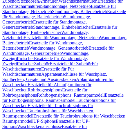
Zubehör
Steckdosen
Armaturen
Waschtischarmaturen
Ersatzteile für
Waschtischarmaturen
Standmontage, Netzbetrieb
Ersatzteile für
Standmontage, Netzbetrieb
Standmontage, Batteriebetrieb
Ersatzteile
für Standmontage, Batteriebetrieb
Standmontage,
Generatorbetrieb
Ersatzteile für Standmontage,
Generatorbetrieb
Standmontage, Einhebelmischer
Ersatzteile für
Standmontage, Einhebelmischer
Wandmontage,
Netzbetrieb
Ersatzteile für Wandmontage, Netzbetrieb
Wandmontage,
Batteriebetrieb
Ersatzteile für Wandmontage,
Batteriebetrieb
Wandmontage, Generatorbetrieb
Ersatzteile für
Wandmontage, Generatorbetrieb
Wandmontage,
Zweigriffmischer
Ersatzteile für Wandmontage,
Zweigriffmischer
Zubehör
Ersatzteile für Zubehör
Für
Waschtischarmaturen
Ersatzteile für Für
Waschtischarmaturen
Apparateanschlüsse für Waschplatz,
Spülbecken, Geräte und Ausgussbecken
Ablaufgarnituren für
Waschbecken
Ersatzteile für Ablaufgarnituren für
Waschbecken
Rohrbogensiphons
Ersatzteile für
Rohrbogensiphons
Rohrbogensiphons, Raumsparmodell
Ersatzteile
für Rohrbogensiphons, Raumsparmodell
Tauchrohrsiphons für
Waschbecken
Ersatzteile für Tauchrohrsiphons für
Waschbecken
Tauchrohrsiphons für Waschbecken,
Raumsparmodell
Ersatzteile für Tauchrohrsiphons für Waschbecken,
Raumsparmodell
UP-Siphons
Ersatzteile für UP-
Siphons
Waschbeckenanschlüsse
Ersatzteile für