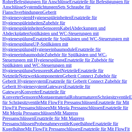
Rohre
Befestigungen für Anschlüsse
Ersatzteile für Befestigungen für
Anschlüsse
Systemdichtungen
Sets Schraube für
Flanschverbindungen
Geberit
Hygienesystem
Hygienespüleinheiten
Ersatzteile für
Hygienespüleinheiten
Zubehör für
Hygienespüleinheiten
Sensoren
Kabel
Abdeckungen und
Abdeckplatten
Spülkästen und WC-Steuerungen mit
Hygienespülung
Ersatzteile für Spülkästen und WC-Steuerungen mit
Hygienespülung
UP-Spülkästen mit
Hygienespülung
Hygieneeinbaumodule
Ersatzteile für
Hygieneeinbaumodule
Zubehör für Spülkästen und WC-
Steuerungen mit Hygienespülung
Ersatzteile für Zubehör für
Spülkästen und WC-Steuerungen mit
Hygienespülung
Sensoren
Kabel
Netzteile
Ersatzteile für
Netzteile
Netzwerkkomponenten
Geberit Connect Zubehör für
Geberit Hygienesystem
Ersatzteile für Geberit Connect Zubehör für
Geberit Hygienesystem
Gateways
Ersatzteile für
Gateways
Konverter
Ersatzteile für
Konverter
Sensoren
Montagematerial
Rohrarmaturen
Schrägsitzventile
E
für Schrägsitzventile
Mit FlowFit Pressanschlüssen
Ersatzteile für Mit
FlowFit Pressanschlüssen
Mit Mepla Pressanschlüssen
Ersatzteile für
Mit Mepla Pressanschlüssen
Mit Mapress
Pressanschlüssen
Ersatzteile für Mit Mapress
Pressanschlüssen
Probenahmeventile
Kugelhähne
Ersatzteile für
Kugelhähne
Mit FlowFit Pressanschlüssen
Ersatzteile für Mit FlowFit