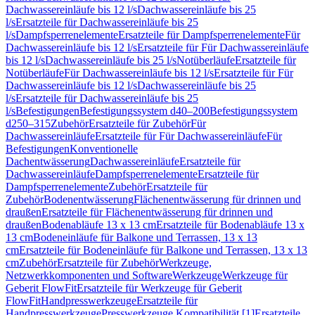
Dachwassereinläufe bis 12 l/s
Dachwassereinläufe bis 25
l/s
Ersatzteile für Dachwassereinläufe bis 25
l/s
Dampfsperrenelemente
Ersatzteile für Dampfsperrenelemente
Für
Dachwassereinläufe bis 12 l/s
Ersatzteile für Für Dachwassereinläufe
bis 12 l/s
Dachwassereinläufe bis 25 l/s
Notüberläufe
Ersatzteile für
Notüberläufe
Für Dachwassereinläufe bis 12 l/s
Ersatzteile für Für
Dachwassereinläufe bis 12 l/s
Dachwassereinläufe bis 25
l/s
Ersatzteile für Dachwassereinläufe bis 25
l/s
Befestigungen
Befestigungssystem d40–200
Befestigungssystem
d250–315
Zubehör
Ersatzteile für Zubehör
Für
Dachwassereinläufe
Ersatzteile für Für Dachwassereinläufe
Für
Befestigungen
Konventionelle
Dachentwässerung
Dachwassereinläufe
Ersatzteile für
Dachwassereinläufe
Dampfsperrenelemente
Ersatzteile für
Dampfsperrenelemente
Zubehör
Ersatzteile für
Zubehör
Bodenentwässerung
Flächenentwässerung für drinnen und
draußen
Ersatzteile für Flächenentwässerung für drinnen und
draußen
Bodenabläufe 13 x 13 cm
Ersatzteile für Bodenabläufe 13 x
13 cm
Bodeneinläufe für Balkone und Terrassen, 13 x 13
cm
Ersatzteile für Bodeneinläufe für Balkone und Terrassen, 13 x 13
cm
Zubehör
Ersatzteile für Zubehör
Werkzeuge,
Netzwerkkomponenten und Software
Werkzeuge
Werkzeuge für
Geberit FlowFit
Ersatzteile für Werkzeuge für Geberit
FlowFit
Handpresswerkzeuge
Ersatzteile für
Handpresswerkzeuge
Presswerkzeuge Kompatibilität [1]
Ersatzteile