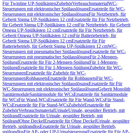
Für Twinline UP-Spülkästen
Zubehör
Verbrauchsmaterial
WC-
Steuerungen mit elektronischer Spülauslösung
Ersatzteile für WC-
Steuerungen mit elektronischer Spülauslösung
Für Netzbetrieb, für
Geberit Sigma UP-Spülkästen 12 cm
Ersatzteile für Für Netzbetrieb,
für Geberit Sigma UP-Spülkästen 12 cm
Für Netzbetrieb, für Geberit
Omega UP-Spülkästen 12 cm
Ersatzteile für Für Netzbetrieb, für
Geberit Omega UP-Spülkästen 12 cm
Für Batteriebetrieb, für
Geberit Sigma UP-Spülkästen 12 cm
Ersatzteile für Für
Batteriebetrieb, für Geberit Sigma UP-Spülkästen 12 cm
WC-
Steuerungen mit pneumatischer Spülauslösung
Ersatzteile für WC-
Steuerungen mit pneumatischer Spülauslösung
Für 2-Mengen-
Spülung
Ersatzteile für Für 2-Mengen-Spülung
Für 1-Mengen-
Spülung
Ersatzteile für Für 1-Mengen-Spülung
Zubehör für WC-
Steuerungen
Ersatzteile für Zubehör für WC-
Steuerungen
Rohbausets
Ersatzteile für Rohbausets
Für WC-
Steuerungen mit elektronischer Spülauslösung
Ersatzteile für Für
WC-Steuerungen mit elektronischer Spülauslösung
Geberit Monolith
Sanitärmodule
Sanitärmodule für WCs
Ersatzteile für Sanitärmodule
für WCs
Für Wand-WCs
Ersatzteile für Für Wand-WCs
Für Stand-
WCs
Ersatzteile für Für Stand-WCs
Zubehör
Ersatzteile für
Zubehör
Verbrauchsmaterial
Urinale
Urinale, gespülter Betrieb, mit
Spülrand
Ersatzteile für Urinale, gespülter Betrieb, mit
Spülrand
Ohne Deckel
Ersatzteile für Ohne Deckel
Urinale, gespülter
Betrieb, spülrandlos
Ersatzteile für Urinale, gespülter Betrieb,
spülrandlos
Für AP- oder UP-Urinalsteuerung
Ersatzteile für Für AP-