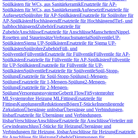
Spülkästen für WCs, aus Sanitärkeramik
Ersatzteile für AP-
Spülkästen für WCs, aus Sanitärkeramik
Aufgesetzt
Ersatzteile für
Aufgesetzt
Spülrohre für AP-Spülkästen
Ersatzteile für Spülrohre für
AP-Spülkästen
Hochhängend
Ersatzteile für Hochhängend
Tief- und
halbhochhängend
Zubehör
Ersatzteile für
Zubehör
Anschlüsse
Ersatzteile für Anschlüsse
Manschetten
Nippel,
Rosetten und Staueinsätze
Verbrauchsmaterial
Spülventile
UP-
Spülkästen
Sigma UP-Spülkästen
Ersatzteile für Sigma UP-
Spülkästen
Spülrohre
Zubehör
Füll- und
Spülventile
Füllventile
Ersatzteile für Füllventile
Füllventile für AP-
Spülkästen
Ersatzteile für Füllventile für AP-Spülkästen
Füllventile
für UP-Spülkästen
Ersatzteile für Füllventile für UP-
Spülkästen
Spülventile
Ersatzteile für Spülventile
Spül-Stopp-
Spülung
Ersatzteile für Spül-Stopp-Spülung
1-Mengen-
Spülung
Ersatzteile für 1-Mengen-Spülung
2-Mengen-
Spülung
Ersatzteile für 2-Mengen-
Spülung
Versorgungssysteme
Geberit FlowFit
Systemrohre
ML
Systemrohre Heizung ML
Fittings
Ersatzteile für
Fittings
Kupplungen
Reduktionen
Bögen
T-Stücke
Innenliegende
Zirkulation
Übergänge unlösbar
Übergänge und Verbindungen,
lösbar
Ersatzteile für Übergänge und Verbindungen,
lösbar
Verschlüsse
Anschlüsse
Ersatzteile für Anschlüsse
Verteiler mit
Gewindeanschluss
T-Stücke für Heizung
Übergänge und
Verbindungen für Heizung, lösbar
Anschlüsse für Heizung
Ersatzteile
für Anschlüsse für Heizung
Zubehör
Dämmungen für