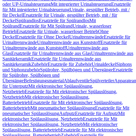
oder UP-Urinalsteuerung
Mit integrierter Urinalsteuerung
Ersatzteile
für Mit integrierter Urinalsteuerung
Urinale, gespülter Betrieb, mit /
für Deckel
Ersatzteile für Urinale, gespülter Betrieb, mit / für
Deckel
Spülrandlos
Ersatzteile für Spülrandlos
Mit
Spülrand
Ersatzteile für Mit Spülrand
Urinale, wasserloser
Betrieb
Ersatzteile für Urinale, wasserloser Betrieb
Ohne
Deckel
Ersatzteile für Ohne Deckel
Urinaltrennwände
Ersatzteile für
Urinaltrennwände
Urinaltrennwände aus Kunststoff
Ersatzteile für
Urinaltrennwände aus Kunststoff
Urinaltrennwände aus
Glas
Ersatzteile für Urinaltrennwände aus Glas
Urinaltrennwände aus
Sanitärkeramik
Ersatzteile für Urinaltrennwände aus
Sanitärkeramik
Zubehör
Ersatzteile für Zubehör
Urinaldeckel
Siphons
und Siphonzubehör
Spülrohre, Spülbögen und Übergänge
Ersatzteile
für Spülrohre, Spülbögen und
Übergänge
Befestigungsmaterial
Ablaufventile
Spülverteiler
Apparatean
für Unterputz
Mit elektronischer Spülauslösung,
Netzbetrieb
Ersatzteile für Mit elektronischer Spülauslösung,
Netzbetrieb
Mit elektronischer Spülauslösung,
Batteriebetrieb
Ersatzteile für Mit elektronischer Spülauslösung,
Batteriebetrieb
Mit pneumatischer Spülauslösung
Ersatzteile für Mit
pneumatischer Spülauslösung
Aufputz
Ersatzteile für Aufputz
Mit
elektronischer Spülauslösung, Netzbetrieb
Ersatzteile für Mit
elektronischer Spülauslösung, Netzbetrieb
Mit elektronischer
Spülauslösung, Batteriebetrieb
Ersatzteile für Mit elektronischer
Spülauslösung, Batteriebetrieb
Zubehör
Ersatzteile für