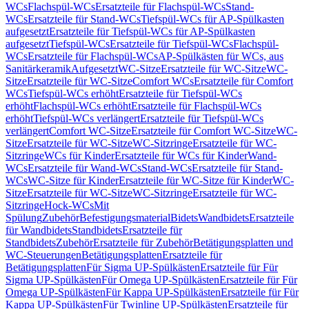
WCs
Flachspül-WCs
Ersatzteile für Flachspül-WCs
Stand-
WCs
Ersatzteile für Stand-WCs
Tiefspül-WCs für AP-Spülkasten
aufgesetzt
Ersatzteile für Tiefspül-WCs für AP-Spülkasten
aufgesetzt
Tiefspül-WCs
Ersatzteile für Tiefspül-WCs
Flachspül-
WCs
Ersatzteile für Flachspül-WCs
AP-Spülkästen für WCs, aus
Sanitärkeramik
Aufgesetzt
WC-Sitze
Ersatzteile für WC-Sitze
WC-
Sitze
Ersatzteile für WC-Sitze
Comfort WCs
Ersatzteile für Comfort
WCs
Tiefspül-WCs erhöht
Ersatzteile für Tiefspül-WCs
erhöht
Flachspül-WCs erhöht
Ersatzteile für Flachspül-WCs
erhöht
Tiefspül-WCs verlängert
Ersatzteile für Tiefspül-WCs
verlängert
Comfort WC-Sitze
Ersatzteile für Comfort WC-Sitze
WC-
Sitze
Ersatzteile für WC-Sitze
WC-Sitzringe
Ersatzteile für WC-
Sitzringe
WCs für Kinder
Ersatzteile für WCs für Kinder
Wand-
WCs
Ersatzteile für Wand-WCs
Stand-WCs
Ersatzteile für Stand-
WCs
WC-Sitze für Kinder
Ersatzteile für WC-Sitze für Kinder
WC-
Sitze
Ersatzteile für WC-Sitze
WC-Sitzringe
Ersatzteile für WC-
Sitzringe
Hock-WCs
Mit
Spülung
Zubehör
Befestigungsmaterial
Bidets
Wandbidets
Ersatzteile
für Wandbidets
Standbidets
Ersatzteile für
Standbidets
Zubehör
Ersatzteile für Zubehör
Betätigungsplatten und
WC-Steuerungen
Betätigungsplatten
Ersatzteile für
Betätigungsplatten
Für Sigma UP-Spülkästen
Ersatzteile für Für
Sigma UP-Spülkästen
Für Omega UP-Spülkästen
Ersatzteile für Für
Omega UP-Spülkästen
Für Kappa UP-Spülkästen
Ersatzteile für Für
Kappa UP-Spülkästen
Für Twinline UP-Spülkästen
Ersatzteile für