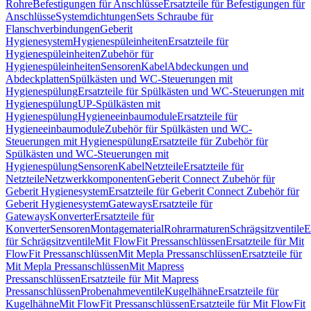
Rohre
Befestigungen für Anschlüsse
Ersatzteile für Befestigungen für
Anschlüsse
Systemdichtungen
Sets Schraube für
Flanschverbindungen
Geberit
Hygienesystem
Hygienespüleinheiten
Ersatzteile für
Hygienespüleinheiten
Zubehör für
Hygienespüleinheiten
Sensoren
Kabel
Abdeckungen und
Abdeckplatten
Spülkästen und WC-Steuerungen mit
Hygienespülung
Ersatzteile für Spülkästen und WC-Steuerungen mit
Hygienespülung
UP-Spülkästen mit
Hygienespülung
Hygieneeinbaumodule
Ersatzteile für
Hygieneeinbaumodule
Zubehör für Spülkästen und WC-
Steuerungen mit Hygienespülung
Ersatzteile für Zubehör für
Spülkästen und WC-Steuerungen mit
Hygienespülung
Sensoren
Kabel
Netzteile
Ersatzteile für
Netzteile
Netzwerkkomponenten
Geberit Connect Zubehör für
Geberit Hygienesystem
Ersatzteile für Geberit Connect Zubehör für
Geberit Hygienesystem
Gateways
Ersatzteile für
Gateways
Konverter
Ersatzteile für
Konverter
Sensoren
Montagematerial
Rohrarmaturen
Schrägsitzventile
E
für Schrägsitzventile
Mit FlowFit Pressanschlüssen
Ersatzteile für Mit
FlowFit Pressanschlüssen
Mit Mepla Pressanschlüssen
Ersatzteile für
Mit Mepla Pressanschlüssen
Mit Mapress
Pressanschlüssen
Ersatzteile für Mit Mapress
Pressanschlüssen
Probenahmeventile
Kugelhähne
Ersatzteile für
Kugelhähne
Mit FlowFit Pressanschlüssen
Ersatzteile für Mit FlowFit