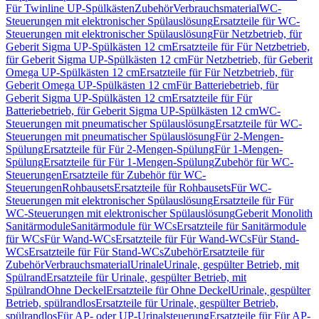
Für Twinline UP-Spülkästen
Zubehör
Verbrauchsmaterial
WC-
Steuerungen mit elektronischer Spülauslösung
Ersatzteile für WC-
Steuerungen mit elektronischer Spülauslösung
Für Netzbetrieb, für
Geberit Sigma UP-Spülkästen 12 cm
Ersatzteile für Für Netzbetrieb,
für Geberit Sigma UP-Spülkästen 12 cm
Für Netzbetrieb, für Geberit
Omega UP-Spülkästen 12 cm
Ersatzteile für Für Netzbetrieb, für
Geberit Omega UP-Spülkästen 12 cm
Für Batteriebetrieb, für
Geberit Sigma UP-Spülkästen 12 cm
Ersatzteile für Für
Batteriebetrieb, für Geberit Sigma UP-Spülkästen 12 cm
WC-
Steuerungen mit pneumatischer Spülauslösung
Ersatzteile für WC-
Steuerungen mit pneumatischer Spülauslösung
Für 2-Mengen-
Spülung
Ersatzteile für Für 2-Mengen-Spülung
Für 1-Mengen-
Spülung
Ersatzteile für Für 1-Mengen-Spülung
Zubehör für WC-
Steuerungen
Ersatzteile für Zubehör für WC-
Steuerungen
Rohbausets
Ersatzteile für Rohbausets
Für WC-
Steuerungen mit elektronischer Spülauslösung
Ersatzteile für Für
WC-Steuerungen mit elektronischer Spülauslösung
Geberit Monolith
Sanitärmodule
Sanitärmodule für WCs
Ersatzteile für Sanitärmodule
für WCs
Für Wand-WCs
Ersatzteile für Für Wand-WCs
Für Stand-
WCs
Ersatzteile für Für Stand-WCs
Zubehör
Ersatzteile für
Zubehör
Verbrauchsmaterial
Urinale
Urinale, gespülter Betrieb, mit
Spülrand
Ersatzteile für Urinale, gespülter Betrieb, mit
Spülrand
Ohne Deckel
Ersatzteile für Ohne Deckel
Urinale, gespülter
Betrieb, spülrandlos
Ersatzteile für Urinale, gespülter Betrieb,
spülrandlos
Für AP- oder UP-Urinalsteuerung
Ersatzteile für Für AP-