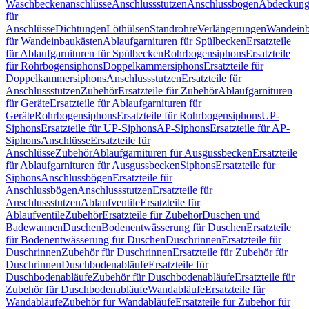
Waschbeckenanschlüsse
Anschlussstutzen
Anschlussbögen
Abdeckung
für
Anschlüsse
Dichtungen
Löthülsen
Standrohre
Verlängerungen
Wandeinb
für Wandeinbaukästen
Ablaufgarnituren für Spülbecken
Ersatzteile
für Ablaufgarnituren für Spülbecken
Rohrbogensiphons
Ersatzteile
für Rohrbogensiphons
Doppelkammersiphons
Ersatzteile für
Doppelkammersiphons
Anschlussstutzen
Ersatzteile für
Anschlussstutzen
Zubehör
Ersatzteile für Zubehör
Ablaufgarnituren
für Geräte
Ersatzteile für Ablaufgarnituren für
Geräte
Rohrbogensiphons
Ersatzteile für Rohrbogensiphons
UP-
Siphons
Ersatzteile für UP-Siphons
AP-Siphons
Ersatzteile für AP-
Siphons
Anschlüsse
Ersatzteile für
Anschlüsse
Zubehör
Ablaufgarnituren für Ausgussbecken
Ersatzteile
für Ablaufgarnituren für Ausgussbecken
Siphons
Ersatzteile für
Siphons
Anschlussbögen
Ersatzteile für
Anschlussbögen
Anschlussstutzen
Ersatzteile für
Anschlussstutzen
Ablaufventile
Ersatzteile für
Ablaufventile
Zubehör
Ersatzteile für Zubehör
Duschen und
Badewannen
Duschen
Bodenentwässerung für Duschen
Ersatzteile
für Bodenentwässerung für Duschen
Duschrinnen
Ersatzteile für
Duschrinnen
Zubehör für Duschrinnen
Ersatzteile für Zubehör für
Duschrinnen
Duschbodenabläufe
Ersatzteile für
Duschbodenabläufe
Zubehör für Duschbodenabläufe
Ersatzteile für
Zubehör für Duschbodenabläufe
Wandabläufe
Ersatzteile für
Wandabläufe
Zubehör für Wandabläufe
Ersatzteile für Zubehör für