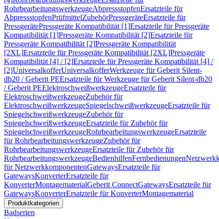
Rohrbearbeitungswerkzeuge
Abpressstopfen
Ersatzteile für
Abpressstopfen
Prüfmittel
Zubehör
Pressgeräte
Ersatzteile für
Pressgeräte
Pressgeräte Kompatibilität [1]
Ersatzteile für Pressgeräte
Kompatibilität [1]
Pressgeräte Kompatibilität [2]
Ersatzteile für
Pressgeräte Kompatibilität [2]
Pressgeräte Kompatibilität
[2XL]
Ersatzteile für Pressgeräte Kompatibilität [2XL]
Pressgeräte
Kompatibilität [4] / [2]
Ersatzteile für Pressgeräte Kompatibilität [4] /
[2]
Universalkoffer
Universalkoffer
Werkzeuge für Geberit Silent-
db20 / Geberit PE
Ersatzteile für Werkzeuge für Geberit Silent-db20
/ Geberit PE
Elektroschweißwerkzeuge
Ersatzteile für
Elektroschweißwerkzeuge
Zubehör für
Elektroschweißwerkzeuge
Spiegelschweißwerkzeuge
Ersatzteile für
Spiegelschweißwerkzeuge
Zubehör für
Spiegelschweißwerkzeuge
Ersatzteile für Zubehör für
Spiegelschweißwerkzeuge
Rohrbearbeitungswerkzeuge
Ersatzteile
für Rohrbearbeitungswerkzeuge
Zubehör für
Rohrbearbeitungswerkzeuge
Ersatzteile für Zubehör für
Rohrbearbeitungswerkzeuge
Bedienhilfen
Fernbedienungen
Netzwerk
für Netzwerkkomponenten
Gateways
Ersatzteile für
Gateways
Konverter
Ersatzteile für
Konverter
Montagematerial
Geberit Connect
Gateways
Ersatzteile für
Gateways
Konverter
Ersatzteile für Konverter
Montagematerial
Produktkategorien
Badserien