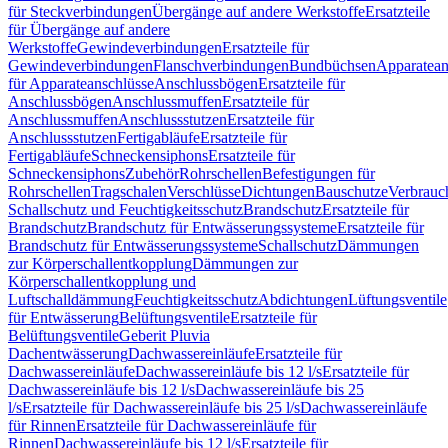
für Steckverbindungen
Übergänge auf andere Werkstoffe
Ersatzteile
für Übergänge auf andere
Werkstoffe
Gewindeverbindungen
Ersatzteile für
Gewindeverbindungen
Flanschverbindungen
Bundbüchsen
Apparatean
für Apparateanschlüsse
Anschlussbögen
Ersatzteile für
Anschlussbögen
Anschlussmuffen
Ersatzteile für
Anschlussmuffen
Anschlussstutzen
Ersatzteile für
Anschlussstutzen
Fertigabläufe
Ersatzteile für
Fertigabläufe
Schneckensiphons
Ersatzteile für
Schneckensiphons
Zubehör
Rohrschellen
Befestigungen für
Rohrschellen
Tragschalen
Verschlüsse
Dichtungen
Bauschutze
Verbrauc
Schallschutz und Feuchtigkeitsschutz
Brandschutz
Ersatzteile für
Brandschutz
Brandschutz für Entwässerungssysteme
Ersatzteile für
Brandschutz für Entwässerungssysteme
Schallschutz
Dämmungen
zur Körperschallentkopplung
Dämmungen zur
Körperschallentkopplung und
Luftschalldämmung
Feuchtigkeitsschutz
Abdichtungen
Lüftungsventile
für Entwässerung
Belüftungsventile
Ersatzteile für
Belüftungsventile
Geberit Pluvia
Dachentwässerung
Dachwassereinläufe
Ersatzteile für
Dachwassereinläufe
Dachwassereinläufe bis 12 l/s
Ersatzteile für
Dachwassereinläufe bis 12 l/s
Dachwassereinläufe bis 25
l/s
Ersatzteile für Dachwassereinläufe bis 25 l/s
Dachwassereinläufe
für Rinnen
Ersatzteile für Dachwassereinläufe für
Rinnen
Dachwassereinläufe bis 12 l/s
Ersatzteile für