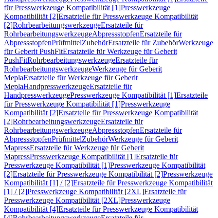
für Presswerkzeuge Kompatibilität [1]
Presswerkzeuge
Kompatibilität [2]
Ersatzteile für Presswerkzeuge Kompatibilität
[2]
Rohrbearbeitungswerkzeuge
Ersatzteile für
Rohrbearbeitungswerkzeuge
Abpressstopfen
Ersatzteile für
Abpressstopfen
Prüfmittel
Zubehör
Ersatzteile für Zubehör
Werkzeuge
für Geberit PushFit
Ersatzteile für Werkzeuge für Geberit
PushFit
Rohrbearbeitungswerkzeuge
Ersatzteile für
Rohrbearbeitungswerkzeuge
Werkzeuge für Geberit
Mepla
Ersatzteile für Werkzeuge für Geberit
Mepla
Handpresswerkzeuge
Ersatzteile für
Handpresswerkzeuge
Presswerkzeuge Kompatibilität [1]
Ersatzteile
für Presswerkzeuge Kompatibilität [1]
Presswerkzeuge
Kompatibilität [2]
Ersatzteile für Presswerkzeuge Kompatibilität
[2]
Rohrbearbeitungswerkzeuge
Ersatzteile für
Rohrbearbeitungswerkzeuge
Abpressstopfen
Ersatzteile für
Abpressstopfen
Prüfmittel
Zubehör
Werkzeuge für Geberit
Mapress
Ersatzteile für Werkzeuge für Geberit
Mapress
Presswerkzeuge Kompatibilität [1]
Ersatzteile für
Presswerkzeuge Kompatibilität [1]
Presswerkzeuge Kompatibilität
[2]
Ersatzteile für Presswerkzeuge Kompatibilität [2]
Presswerkzeuge
Kompatibilität [1] / [2]
Ersatzteile für Presswerkzeuge Kompatibilität
[1] / [2]
Presswerkzeuge Kompatibilität [2XL]
Ersatzteile für
Presswerkzeuge Kompatibilität [2XL]
Presswerkzeuge
Kompatibilität [4]
Ersatzteile für Presswerkzeuge Kompatibilität
[4]
Rohrbearbeitungswerkzeuge
Ersatzteile für