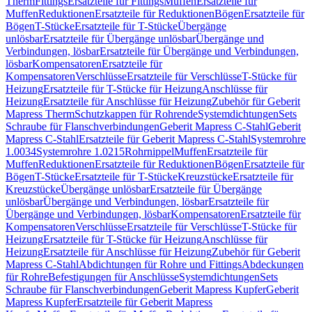
Therm
Fittings
Ersatzteile für Fittings
Muffen
Ersatzteile für
Muffen
Reduktionen
Ersatzteile für Reduktionen
Bögen
Ersatzteile für
Bögen
T-Stücke
Ersatzteile für T-Stücke
Übergänge
unlösbar
Ersatzteile für Übergänge unlösbar
Übergänge und
Verbindungen, lösbar
Ersatzteile für Übergänge und Verbindungen,
lösbar
Kompensatoren
Ersatzteile für
Kompensatoren
Verschlüsse
Ersatzteile für Verschlüsse
T-Stücke für
Heizung
Ersatzteile für T-Stücke für Heizung
Anschlüsse für
Heizung
Ersatzteile für Anschlüsse für Heizung
Zubehör für Geberit
Mapress Therm
Schutzkappen für Rohrende
Systemdichtungen
Sets
Schraube für Flanschverbindungen
Geberit Mapress C-Stahl
Geberit
Mapress C-Stahl
Ersatzteile für Geberit Mapress C-Stahl
Systemrohre
1.0034
Systemrohre 1.0215
Rohrnippel
Muffen
Ersatzteile für
Muffen
Reduktionen
Ersatzteile für Reduktionen
Bögen
Ersatzteile für
Bögen
T-Stücke
Ersatzteile für T-Stücke
Kreuzstücke
Ersatzteile für
Kreuzstücke
Übergänge unlösbar
Ersatzteile für Übergänge
unlösbar
Übergänge und Verbindungen, lösbar
Ersatzteile für
Übergänge und Verbindungen, lösbar
Kompensatoren
Ersatzteile für
Kompensatoren
Verschlüsse
Ersatzteile für Verschlüsse
T-Stücke für
Heizung
Ersatzteile für T-Stücke für Heizung
Anschlüsse für
Heizung
Ersatzteile für Anschlüsse für Heizung
Zubehör für Geberit
Mapress C-Stahl
Abdichtungen für Rohre und Fittings
Abdeckungen
für Rohre
Befestigungen für Anschlüsse
Systemdichtungen
Sets
Schraube für Flanschverbindungen
Geberit Mapress Kupfer
Geberit
Mapress Kupfer
Ersatzteile für Geberit Mapress