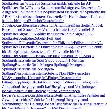
Spülkästen für WCs, aus Sanitärkeramik
Ersatzteile für AP-
Spülkästen für WCs, aus Sanitärkeramik
Aufgesetzt
Ersatzteile für
Aufgesetzt
Spülrohre für AP-Spülkästen
Ersatzteile für Spülrohre für
AP-Spülkästen
Hochhängend
Ersatzteile für Hochhängend
Tief- und
halbhochhängend
Zubehör
Ersatzteile für
Zubehör
Anschlüsse
Ersatzteile für Anschlüsse
Manschetten
Nippel,
Rosetten und Staueinsätze
Verbrauchsmaterial
Spülventile
UP-
Spülkästen
Sigma UP-Spülkästen
Ersatzteile für Sigma UP-
Spülkästen
Spülrohre
Zubehör
Füll- und
Spülventile
Füllventile
Ersatzteile für Füllventile
Füllventile für AP-
Spülkästen
Ersatzteile für Füllventile für AP-Spülkästen
Füllventile
für UP-Spülkästen
Ersatzteile für Füllventile für UP-
Spülkästen
Spülventile
Ersatzteile für Spülventile
Spül-Stopp-
Spülung
Ersatzteile für Spül-Stopp-Spülung
1-Mengen-
Spülung
Ersatzteile für 1-Mengen-Spülung
2-Mengen-
Spülung
Ersatzteile für 2-Mengen-
Spülung
Versorgungssysteme
Geberit FlowFit
Systemrohre
ML
Systemrohre Heizung ML
Fittings
Ersatzteile für
Fittings
Kupplungen
Reduktionen
Bögen
T-Stücke
Innenliegende
Zirkulation
Übergänge unlösbar
Übergänge und Verbindungen,
lösbar
Ersatzteile für Übergänge und Verbindungen,
lösbar
Verschlüsse
Anschlüsse
Ersatzteile für Anschlüsse
Verteiler mit
Gewindeanschluss
T-Stücke für Heizung
Übergänge und
Verbindungen für Heizung, lösbar
Anschlüsse für Heizung
Ersatzteile
für Anschlüsse für Heizung
Zubehör
Dämmungen für