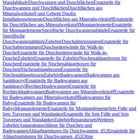
Wandabläufe
Duschwannen und Duschflächen
Ersatzteile für
Duschwannen und Duschflächen
Duschflächen aus
Mineralwerkstoff und Geberit Duofix
Installationselemente
Duschflächen aus Mineralwerkstoff
Ersatzteile
für Duschflächen aus Mineralwerkstoff
Montagelemente
Ersatzteile
für Montagelemente
Spezifische Duschwannenabläufe
Ersatzteile für
Spezifische
Duschwannenabläufe
Zubehör
Duschabtrennungen
Ersatzteile für
Duschabtrennungen
Duschseitenwände für Walk-in-
Dusche
Ersatzteile für Duschseitenwände für Walk-in-
Dusche
Zubehör
Ersatzteile für Zubehör
Nischenablageboxen für
Duschen
Ersatzteile für Nischenablageboxen für
Duschen
Nischenablageboxen
Ersatzteile für
Nischenablageboxen
Zubehör
Badewannen
Badewannen aus
Sanitäracryl
Ersatzteile für Badewannen aus
Sanitäracryl
Rechteckbadewannen
Ersatzteile für
Rechteckbadewannen
Badewannen aus Mineralwerkstoff
Ersatzteile
für Badewannen aus Mineralwerkstoff
Badewannen für
Babys
Ersatzteile für Badewannen für
Babys
Montagelemente
Ersatzteile für Montagelemente
Sets Füße und
Sets Traversen und Wandanker
Ersatzteile für Sets Füße und Sets
Traversen und Wandanker
Zubehör
Reparatursets
Weiteres
Zubehör
Apparateanschlüsse für Duschen und
Badewannen
Ablaufgarnituren für Duschwannen, d52
Ersatzteile für
Ablaufgarnituren für Duschwannen, d52
Ohne