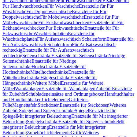
für Waschtischunterschränke
Für Handwaschbecken
Ersatzteile für
Für Handwaschbecken
Für Waschtische
Ersatzteile für Für
Waschtische
Für Doppelwaschtische
Ersatzteile für Für
Doppelwaschtische
Für Möbelwaschtische
Ersatzteile für Für
Möbelwaschtische
Für Eckhandwaschbecken
Ersatzteile für Für
Eckhandwaschbecken
Für Eckwaschtische
Ersatzteile für Für
Eckwaschtische
Waschtischplatten
Ersatzteile für
Waschtischplatten
Für Aufsatzwaschtisch Schalenform
Ersatzteile für
Für Aufsatzwaschtisch Schalenform
Für Aufsatzwaschtisch
rechteckig
Ersatzteile für Für Aufsatzwaschtisch
rechteckig
Seitenschränke
Ersatzteile für Seitenschränke
Niedrige
Seitenschränke
Ersatzteile für Niedrige
Seitenschränke
Hochschränke
Ersatzteile für
Hochschränke
Mittelhochschränke
Ersatzteile für
Mittelhochschränke
Hängeschränke
Ersatzteile für
Hängeschränke
Weitere Möbel
Ersatzteile für Weitere
Möbel
Wandablagen
Ersatzteile für Wandablagen
Zubehör
Ersatzteile
für Zubehör
Schubladeneinsätze und Ordnungsboxen
Handtuchhalter
und Handtuchhaken
Lichtelemente
Griffe
Sets
Füße
Magnettafeln
Steckdosen
Ersatzteile für Steckdosen
Weiteres
Zubehör
Spiegel und Spiegelschränke
Spiegel
Ersatzteile für
Spiegel
Mit integrierter Beleuchtung
Ersatzteile für Mit integrierter
Beleuchtung
Spiegelschränke
Ersatzteile für Spiegelschränke
Mit
integrierter Beleuchtung
Ersatzteile für Mit integrierter
Beleuchtung
Zubehör
Lichtelemente
Griffe
Weiteres