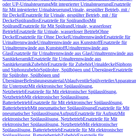
oder UP-Urinalsteuerung
Mit integrierter Urinalsteuerung
Ersatzteile
für Mit integrierter Urinalsteuerung
Urinale, gespülter Betrieb, mit /
für Deckel
Ersatzteile für Urinale, gespülter Betrieb, mit / für
Deckel
Spülrandlos
Ersatzteile für Spülrandlos
Mit
Spülrand
Ersatzteile für Mit Spülrand
Urinale, wasserloser
Betrieb
Ersatzteile für Urinale, wasserloser Betrieb
Ohne
Deckel
Ersatzteile für Ohne Deckel
Urinaltrennwände
Ersatzteile für
Urinaltrennwände
Urinaltrennwände aus Kunststoff
Ersatzteile für
Urinaltrennwände aus Kunststoff
Urinaltrennwände aus
Glas
Ersatzteile für Urinaltrennwände aus Glas
Urinaltrennwände aus
Sanitärkeramik
Ersatzteile für Urinaltrennwände aus
Sanitärkeramik
Zubehör
Ersatzteile für Zubehör
Urinaldeckel
Siphons
und Siphonzubehör
Spülrohre, Spülbögen und Übergänge
Ersatzteile
für Spülrohre, Spülbögen und
Übergänge
Befestigungsmaterial
Ablaufventile
Spülverteiler
Apparatean
für Unterputz
Mit elektronischer Spülauslösung,
Netzbetrieb
Ersatzteile für Mit elektronischer Spülauslösung,
Netzbetrieb
Mit elektronischer Spülauslösung,
Batteriebetrieb
Ersatzteile für Mit elektronischer Spülauslösung,
Batteriebetrieb
Mit pneumatischer Spülauslösung
Ersatzteile für Mit
pneumatischer Spülauslösung
Aufputz
Ersatzteile für Aufputz
Mit
elektronischer Spülauslösung, Netzbetrieb
Ersatzteile für Mit
elektronischer Spülauslösung, Netzbetrieb
Mit elektronischer
Spülauslösung, Batteriebetrieb
Ersatzteile für Mit elektronischer
Spülauslösung, Batteriebetrieb
Zubehör
Ersatzteile für