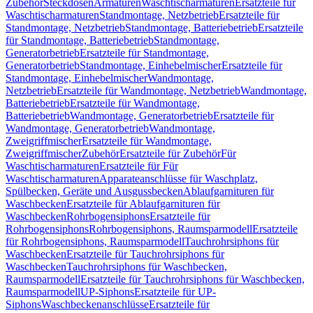
Zubehör
Steckdosen
Armaturen
Waschtischarmaturen
Ersatzteile für
Waschtischarmaturen
Standmontage, Netzbetrieb
Ersatzteile für
Standmontage, Netzbetrieb
Standmontage, Batteriebetrieb
Ersatzteile
für Standmontage, Batteriebetrieb
Standmontage,
Generatorbetrieb
Ersatzteile für Standmontage,
Generatorbetrieb
Standmontage, Einhebelmischer
Ersatzteile für
Standmontage, Einhebelmischer
Wandmontage,
Netzbetrieb
Ersatzteile für Wandmontage, Netzbetrieb
Wandmontage,
Batteriebetrieb
Ersatzteile für Wandmontage,
Batteriebetrieb
Wandmontage, Generatorbetrieb
Ersatzteile für
Wandmontage, Generatorbetrieb
Wandmontage,
Zweigriffmischer
Ersatzteile für Wandmontage,
Zweigriffmischer
Zubehör
Ersatzteile für Zubehör
Für
Waschtischarmaturen
Ersatzteile für Für
Waschtischarmaturen
Apparateanschlüsse für Waschplatz,
Spülbecken, Geräte und Ausgussbecken
Ablaufgarnituren für
Waschbecken
Ersatzteile für Ablaufgarnituren für
Waschbecken
Rohrbogensiphons
Ersatzteile für
Rohrbogensiphons
Rohrbogensiphons, Raumsparmodell
Ersatzteile
für Rohrbogensiphons, Raumsparmodell
Tauchrohrsiphons für
Waschbecken
Ersatzteile für Tauchrohrsiphons für
Waschbecken
Tauchrohrsiphons für Waschbecken,
Raumsparmodell
Ersatzteile für Tauchrohrsiphons für Waschbecken,
Raumsparmodell
UP-Siphons
Ersatzteile für UP-
Siphons
Waschbeckenanschlüsse
Ersatzteile für