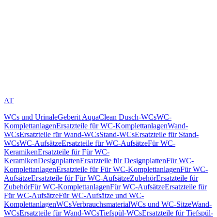
AT
WCs und Urinale
Geberit AquaClean Dusch-WCs
WC-
Komplettanlagen
Ersatzteile für WC-Komplettanlagen
Wand-
WCs
Ersatzteile für Wand-WCs
Stand-WCs
Ersatzteile für Stand-
WCs
WC-Aufsätze
Ersatzteile für WC-Aufsätze
Für WC-
Keramiken
Ersatzteile für Für WC-
Keramiken
Designplatten
Ersatzteile für Designplatten
Für WC-
Komplettanlagen
Ersatzteile für Für WC-Komplettanlagen
Für WC-
Aufsätze
Ersatzteile für Für WC-Aufsätze
Zubehör
Ersatzteile für
Zubehör
Für WC-Komplettanlagen
Für WC-Aufsätze
Ersatzteile für
Für WC-Aufsätze
Für WC-Aufsätze und WC-
Komplettanlagen
WCs
Verbrauchsmaterial
WCs und WC-Sitze
Wand-
WCs
Ersatzteile für Wand-WCs
Tiefspül-WCs
Ersatzteile für Tiefspül-