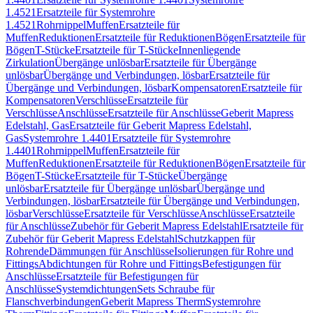
1.4521
Ersatzteile für Systemrohre
1.4521
Rohrnippel
Muffen
Ersatzteile für
Muffen
Reduktionen
Ersatzteile für Reduktionen
Bögen
Ersatzteile für
Bögen
T-Stücke
Ersatzteile für T-Stücke
Innenliegende
Zirkulation
Übergänge unlösbar
Ersatzteile für Übergänge
unlösbar
Übergänge und Verbindungen, lösbar
Ersatzteile für
Übergänge und Verbindungen, lösbar
Kompensatoren
Ersatzteile für
Kompensatoren
Verschlüsse
Ersatzteile für
Verschlüsse
Anschlüsse
Ersatzteile für Anschlüsse
Geberit Mapress
Edelstahl, Gas
Ersatzteile für Geberit Mapress Edelstahl,
Gas
Systemrohre 1.4401
Ersatzteile für Systemrohre
1.4401
Rohrnippel
Muffen
Ersatzteile für
Muffen
Reduktionen
Ersatzteile für Reduktionen
Bögen
Ersatzteile für
Bögen
T-Stücke
Ersatzteile für T-Stücke
Übergänge
unlösbar
Ersatzteile für Übergänge unlösbar
Übergänge und
Verbindungen, lösbar
Ersatzteile für Übergänge und Verbindungen,
lösbar
Verschlüsse
Ersatzteile für Verschlüsse
Anschlüsse
Ersatzteile
für Anschlüsse
Zubehör für Geberit Mapress Edelstahl
Ersatzteile für
Zubehör für Geberit Mapress Edelstahl
Schutzkappen für
Rohrende
Dämmungen für Anschlüsse
Isolierungen für Rohre und
Fittings
Abdichtungen für Rohre und Fittings
Befestigungen für
Anschlüsse
Ersatzteile für Befestigungen für
Anschlüsse
Systemdichtungen
Sets Schraube für
Flanschverbindungen
Geberit Mapress Therm
Systemrohre