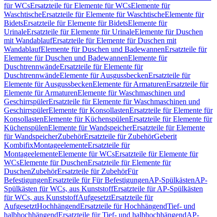
für WCs
Ersatzteile für Elemente für WCs
Elemente für
Waschtische
Ersatzteile für Elemente für Waschtische
Elemente für
Bidets
Ersatzteile für Elemente für Bidets
Elemente für
Urinale
Ersatzteile für Elemente für Urinale
Elemente für Duschen
mit Wandablauf
Ersatzteile für Elemente für Duschen mit
Wandablauf
Elemente für Duschen und Badewannen
Ersatzteile für
Elemente für Duschen und Badewannen
Elemente für
Duschtrennwände
Ersatzteile für Elemente für
Duschtrennwände
Elemente für Ausgussbecken
Ersatzteile für
Elemente für Ausgussbecken
Elemente für Armaturen
Ersatzteile für
Elemente für Armaturen
Elemente für Waschmaschinen und
Geschirrspüler
Ersatzteile für Elemente für Waschmaschinen und
Geschirrspüler
Elemente für Konsollasten
Ersatzteile für Elemente für
Konsollasten
Elemente für Küchenspülen
Ersatzteile für Elemente für
Küchenspülen
Elemente für Wandspeicher
Ersatzteile für Elemente
für Wandspeicher
Zubehör
Ersatzteile für Zubehör
Geberit
Kombifix
Montageelemente
Ersatzteile für
Montageelemente
Elemente für WCs
Ersatzteile für Elemente für
WCs
Elemente für Duschen
Ersatzteile für Elemente für
Duschen
Zubehör
Ersatzteile für Zubehör
Für
Befestigungen
Ersatzteile für Für Befestigungen
AP-Spülkästen
AP-
Spülkästen für WCs, aus Kunststoff
Ersatzteile für AP-Spülkästen
für WCs, aus Kunststoff
Aufgesetzt
Ersatzteile für
Aufgesetzt
Hochhängend
Ersatzteile für Hochhängend
Tief- und
halbhochhängend
Ersatzteile für Tief- und halbhochhängend
AP-