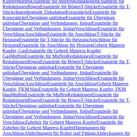
Kupfer
Muffen
Ersatzteile für Muffen
Reduktionen
Ersatzteile für
Reduktionen
Bögen
Ersatzteile für Bögen
T-Stücke
Ersatzteile für T-
Stücke
Innenliegende Zirkulation
Kreuzstücke
Ersatzteile für
Kreuzstücke
Übergänge unlösbar
Ersatzteile für Übergänge
unlösbar
Übergänge und Verbindungen, lösbar
Ersatzteile für
Übergänge und Verbindungen, lösbar
Verschlüsse
Ersatzteile für
Verschlüsse
Anschlüsse
Ersatzteile für Anschlüsse
T-Stücke für
Heizung
Ersatzteile für T-Stücke für Heizung
Anschlüsse für
Heizung
Ersatzteile für Anschlüsse für Heizung
Geberit Mapress
Kupfer, Gas
Ersatzteile für Geberit Mapress Kupfer,
Gas
Muffen
Ersatzteile für Muffen
Reduktionen
Ersatzteile für
Reduktionen
Bögen
Ersatzteile für Bögen
T-Stücke
Ersatzteile für T-
Stücke
Übergänge unlösbar
Ersatzteile für Übergänge
unlösbar
Übergänge und Verbindungen, lösbar
Ersatzteile für
Übergänge und Verbindungen, lösbar
Verschlüsse
Ersatzteile für
Verschlüsse
Anschlüsse
Ersatzteile für Anschlüsse
Geberit Mapress
Kupfer, FKM blau
Ersatzteile für Geberit Mapress Kupfer, FKM
blau
Muffen
Ersatzteile für Muffen
Reduktionen
Ersatzteile für
Reduktionen
Bögen
Ersatzteile für Bögen
T-Stücke
Ersatzteile für T-
Stücke
Übergänge unlösbar
Ersatzteile für Übergänge
unlösbar
Übergänge und Verbindungen, lösbar
Ersatzteile für
Übergänge und Verbindungen, lösbar
Verschlüsse
Ersatzteile für
Verschlüsse
Zubehör für Geberit Mapress Kupfer
Ersatzteile für
Zubehör für Geberit Mapress Kupfer
Dämmungen für
Anschlüsse
Abdichtungen für Rohre und Fittings
Abdeckungen für