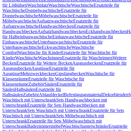
für Löthülsen
Waschplatz
Waschtische
Waschtische
Ersatzteile für
Waschtische
Doppelwaschtische
Ersatzteile für
Doppelwaschtische
Möbelwaschtische
Ersatzteile für
Möbelwaschtische
Aufsatzwaschtische
Ersatzteile für
Aufsatzwaschtische
Handwaschbecken
Ersatzteile für
Handwaschbecken
Aufsatzhandwaschbecken
Eckhandwaschbecken
H
für Halbeinbauwaschtische
Einbauwaschtische
Ersatzteile für
Einbauwaschtische
Unterbauwaschtische
Ersatzteile für
Unterbauwaschtische
Eckwaschtische
Waschtische
Comfort
Waschtische für Kinder
Ersatzteile für Waschtische für
Kinder
Waschtische
Waschrinnen
Ersatzteile für Waschrinnen
Weitere
Becken
Ersatzteile für Weitere Becken
Ausgussbecken
Ersatzteile für
Ausgussbecken
Ausgüsse
Ersatzteile für
Ausgüsse
Mehrzweckbecken
Gipsfangbecken
Waschtische für
Klassenräume
Ersatzteile für Waschtische für
Klassenräume
Zubehör
Säulen
Ersatzteile für
Säulen
Halbsäulen
Ersatzteile für
Halbsäulen
Zubehör
Ablaufdeckel
Befestigungsmaterial
Dekorblenden
W
Waschtisch mit Unterschrank
Sets Handwaschbecken mit
Unterschrank
Ersatzteile für Sets Handwaschbecken mit
Unterschrank
Sets Waschtisch mit Unterschrank
Ersatzteile für Sets
Waschtisch mit Unterschrank
Sets Möbelwaschtisch mit
Unterschrank
Ersatzteile für Sets Möbelwaschtisch mit
Unterschrank
Badezimmermöbel
Waschtischunterschränke
Ersatzteile