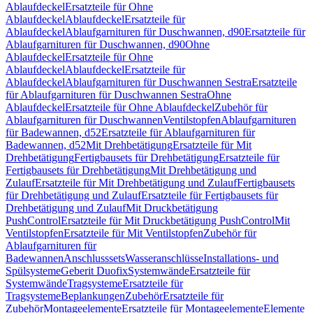
Ablaufdeckel
Ersatzteile für Ohne
Ablaufdeckel
Ablaufdeckel
Ersatzteile für
Ablaufdeckel
Ablaufgarnituren für Duschwannen, d90
Ersatzteile für
Ablaufgarnituren für Duschwannen, d90
Ohne
Ablaufdeckel
Ersatzteile für Ohne
Ablaufdeckel
Ablaufdeckel
Ersatzteile für
Ablaufdeckel
Ablaufgarnituren für Duschwannen Sestra
Ersatzteile
für Ablaufgarnituren für Duschwannen Sestra
Ohne
Ablaufdeckel
Ersatzteile für Ohne Ablaufdeckel
Zubehör für
Ablaufgarnituren für Duschwannen
Ventilstopfen
Ablaufgarnituren
für Badewannen, d52
Ersatzteile für Ablaufgarnituren für
Badewannen, d52
Mit Drehbetätigung
Ersatzteile für Mit
Drehbetätigung
Fertigbausets für Drehbetätigung
Ersatzteile für
Fertigbausets für Drehbetätigung
Mit Drehbetätigung und
Zulauf
Ersatzteile für Mit Drehbetätigung und Zulauf
Fertigbausets
für Drehbetätigung und Zulauf
Ersatzteile für Fertigbausets für
Drehbetätigung und Zulauf
Mit Druckbetätigung
PushControl
Ersatzteile für Mit Druckbetätigung PushControl
Mit
Ventilstopfen
Ersatzteile für Mit Ventilstopfen
Zubehör für
Ablaufgarnituren für
Badewannen
Anschlusssets
Wasseranschlüsse
Installations- und
Spülsysteme
Geberit Duofix
Systemwände
Ersatzteile für
Systemwände
Tragsysteme
Ersatzteile für
Tragsysteme
Beplankungen
Zubehör
Ersatzteile für
Zubehör
Montageelemente
Ersatzteile für Montageelemente
Elemente