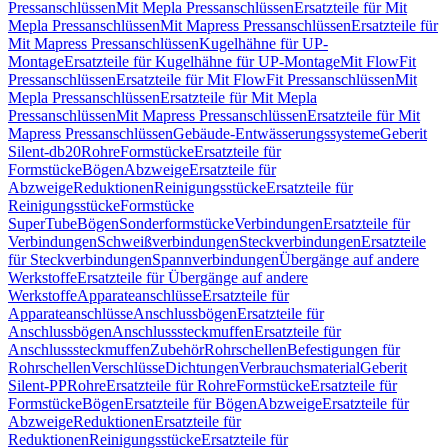
Pressanschlüssen
Mit Mepla Pressanschlüssen
Ersatzteile für Mit
Mepla Pressanschlüssen
Mit Mapress Pressanschlüssen
Ersatzteile für
Mit Mapress Pressanschlüssen
Kugelhähne für UP-
Montage
Ersatzteile für Kugelhähne für UP-Montage
Mit FlowFit
Pressanschlüssen
Ersatzteile für Mit FlowFit Pressanschlüssen
Mit
Mepla Pressanschlüssen
Ersatzteile für Mit Mepla
Pressanschlüssen
Mit Mapress Pressanschlüssen
Ersatzteile für Mit
Mapress Pressanschlüssen
Gebäude-Entwässerungssysteme
Geberit
Silent-db20
Rohre
Formstücke
Ersatzteile für
Formstücke
Bögen
Abzweige
Ersatzteile für
Abzweige
Reduktionen
Reinigungsstücke
Ersatzteile für
Reinigungsstücke
Formstücke
SuperTube
Bögen
Sonderformstücke
Verbindungen
Ersatzteile für
Verbindungen
Schweißverbindungen
Steckverbindungen
Ersatzteile
für Steckverbindungen
Spannverbindungen
Übergänge auf andere
Werkstoffe
Ersatzteile für Übergänge auf andere
Werkstoffe
Apparateanschlüsse
Ersatzteile für
Apparateanschlüsse
Anschlussbögen
Ersatzteile für
Anschlussbögen
Anschlusssteckmuffen
Ersatzteile für
Anschlusssteckmuffen
Zubehör
Rohrschellen
Befestigungen für
Rohrschellen
Verschlüsse
Dichtungen
Verbrauchsmaterial
Geberit
Silent-PP
Rohre
Ersatzteile für Rohre
Formstücke
Ersatzteile für
Formstücke
Bögen
Ersatzteile für Bögen
Abzweige
Ersatzteile für
Abzweige
Reduktionen
Ersatzteile für
Reduktionen
Reinigungsstücke
Ersatzteile für