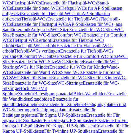
WCs
Flachspül-WCs
Ersatzteile für Flachspül-WCs
Stand-
WCs
Ersatzteile für Stand-WCs
Tiefspül-WCs für AP-Spülkasten
aufgesetzt
Ersatzteile für Tiefspül-WCs für AP-Spülkasten
aufgesetzt
Tiefspül-WCs
Ersatzteile für Tiefspül-WCs
Flachspül-
WCs
Ersatzteile für Flachspül-WCs
AP-Spülkästen für WCs, aus
Sanitärkeramik
Aufgesetzt
WC-Sitze
Ersatzteile für WC-Sitze
WC-
Sitze
Ersatzteile für WC-Sitze
Comfort WCs
Ersatzteile für Comfort
WCs
Tiefspül-WCs erhöht
Ersatzteile für Tiefspül-WCs
erhöht
Flachspül-WCs erhöht
Ersatzteile für Flachspül-WCs
erhöht
Tiefspül-WCs verlängert
Ersatzteile für Tiefspül-WCs
verlängert
Comfort WC-Sitze
Ersatzteile für Comfort WC-Sitze
WC-
Sitze
Ersatzteile für WC-Sitze
WC-Sitzringe
Ersatzteile für WC-
Sitzringe
WCs für Kinder
Ersatzteile für WCs für Kinder
Wand-
WCs
Ersatzteile für Wand-WCs
Stand-WCs
Ersatzteile für Stand-
WCs
WC-Sitze für Kinder
Ersatzteile für WC-Sitze für Kinder
WC-
Sitze
Ersatzteile für WC-Sitze
WC-Sitzringe
Ersatzteile für WC-
Sitzringe
Hock-WCs
Mit
Spülung
Zubehör
Befestigungsmaterial
Bidets
Wandbidets
Ersatzteile
für Wandbidets
Standbidets
Ersatzteile für
Standbidets
Zubehör
Ersatzteile für Zubehör
Betätigungsplatten und
WC-Steuerungen
Betätigungsplatten
Ersatzteile für
Betätigungsplatten
Für Sigma UP-Spülkästen
Ersatzteile für Für
Sigma UP-Spülkästen
Für Omega UP-Spülkästen
Ersatzteile für Für
Omega UP-Spülkästen
Für Kappa UP-Spülkästen
Ersatzteile für Für
Kappa UP-Spülkästen
Für Twinline UP-Spülkästen
Ersatzteile für