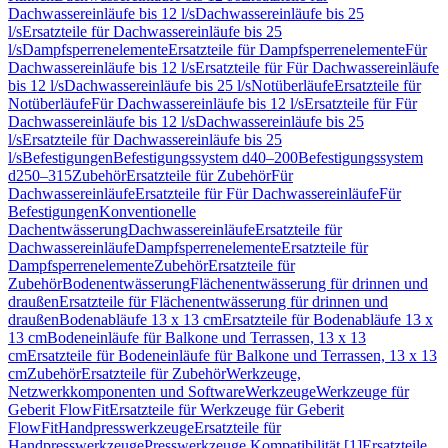
Dachwassereinläufe bis 12 l/s
Dachwassereinläufe bis 25
l/s
Ersatzteile für Dachwassereinläufe bis 25
l/s
Dampfsperrenelemente
Ersatzteile für Dampfsperrenelemente
Für
Dachwassereinläufe bis 12 l/s
Ersatzteile für Für Dachwassereinläufe
bis 12 l/s
Dachwassereinläufe bis 25 l/s
Notüberläufe
Ersatzteile für
Notüberläufe
Für Dachwassereinläufe bis 12 l/s
Ersatzteile für Für
Dachwassereinläufe bis 12 l/s
Dachwassereinläufe bis 25
l/s
Ersatzteile für Dachwassereinläufe bis 25
l/s
Befestigungen
Befestigungssystem d40–200
Befestigungssystem
d250–315
Zubehör
Ersatzteile für Zubehör
Für
Dachwassereinläufe
Ersatzteile für Für Dachwassereinläufe
Für
Befestigungen
Konventionelle
Dachentwässerung
Dachwassereinläufe
Ersatzteile für
Dachwassereinläufe
Dampfsperrenelemente
Ersatzteile für
Dampfsperrenelemente
Zubehör
Ersatzteile für
Zubehör
Bodenentwässerung
Flächenentwässerung für drinnen und
draußen
Ersatzteile für Flächenentwässerung für drinnen und
draußen
Bodenabläufe 13 x 13 cm
Ersatzteile für Bodenabläufe 13 x
13 cm
Bodeneinläufe für Balkone und Terrassen, 13 x 13
cm
Ersatzteile für Bodeneinläufe für Balkone und Terrassen, 13 x 13
cm
Zubehör
Ersatzteile für Zubehör
Werkzeuge,
Netzwerkkomponenten und Software
Werkzeuge
Werkzeuge für
Geberit FlowFit
Ersatzteile für Werkzeuge für Geberit
FlowFit
Handpresswerkzeuge
Ersatzteile für
Handpresswerkzeuge
Presswerkzeuge Kompatibilität [1]
Ersatzteile