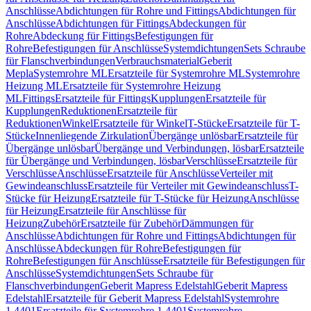
Anschlüsse
Abdichtungen für Rohre und Fittings
Abdichtungen für
Anschlüsse
Abdichtungen für Fittings
Abdeckungen für
Rohre
Abdeckung für Fittings
Befestigungen für
Rohre
Befestigungen für Anschlüsse
Systemdichtungen
Sets Schraube
für Flanschverbindungen
Verbrauchsmaterial
Geberit
Mepla
Systemrohre ML
Ersatzteile für Systemrohre ML
Systemrohre
Heizung ML
Ersatzteile für Systemrohre Heizung
ML
Fittings
Ersatzteile für Fittings
Kupplungen
Ersatzteile für
Kupplungen
Reduktionen
Ersatzteile für
Reduktionen
Winkel
Ersatzteile für Winkel
T-Stücke
Ersatzteile für T-
Stücke
Innenliegende Zirkulation
Übergänge unlösbar
Ersatzteile für
Übergänge unlösbar
Übergänge und Verbindungen, lösbar
Ersatzteile
für Übergänge und Verbindungen, lösbar
Verschlüsse
Ersatzteile für
Verschlüsse
Anschlüsse
Ersatzteile für Anschlüsse
Verteiler mit
Gewindeanschluss
Ersatzteile für Verteiler mit Gewindeanschluss
T-
Stücke für Heizung
Ersatzteile für T-Stücke für Heizung
Anschlüsse
für Heizung
Ersatzteile für Anschlüsse für
Heizung
Zubehör
Ersatzteile für Zubehör
Dämmungen für
Anschlüsse
Abdichtungen für Rohre und Fittings
Abdichtungen für
Anschlüsse
Abdeckungen für Rohre
Befestigungen für
Rohre
Befestigungen für Anschlüsse
Ersatzteile für Befestigungen für
Anschlüsse
Systemdichtungen
Sets Schraube für
Flanschverbindungen
Geberit Mapress Edelstahl
Geberit Mapress
Edelstahl
Ersatzteile für Geberit Mapress Edelstahl
Systemrohre
1.4401
Ersatzteile für Systemrohre 1.4401
Systemrohre