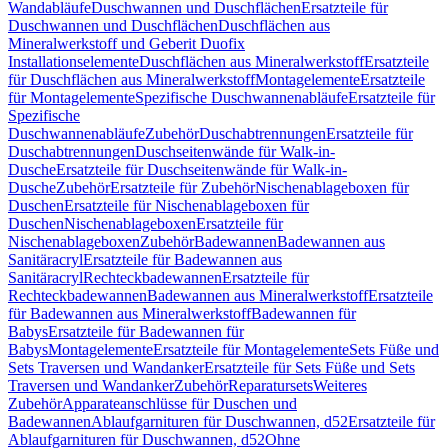
Wandabläufe
Duschwannen und Duschflächen
Ersatzteile für
Duschwannen und Duschflächen
Duschflächen aus
Mineralwerkstoff und Geberit Duofix
Installationselemente
Duschflächen aus Mineralwerkstoff
Ersatzteile
für Duschflächen aus Mineralwerkstoff
Montagelemente
Ersatzteile
für Montagelemente
Spezifische Duschwannenabläufe
Ersatzteile für
Spezifische
Duschwannenabläufe
Zubehör
Duschabtrennungen
Ersatzteile für
Duschabtrennungen
Duschseitenwände für Walk-in-
Dusche
Ersatzteile für Duschseitenwände für Walk-in-
Dusche
Zubehör
Ersatzteile für Zubehör
Nischenablageboxen für
Duschen
Ersatzteile für Nischenablageboxen für
Duschen
Nischenablageboxen
Ersatzteile für
Nischenablageboxen
Zubehör
Badewannen
Badewannen aus
Sanitäracryl
Ersatzteile für Badewannen aus
Sanitäracryl
Rechteckbadewannen
Ersatzteile für
Rechteckbadewannen
Badewannen aus Mineralwerkstoff
Ersatzteile
für Badewannen aus Mineralwerkstoff
Badewannen für
Babys
Ersatzteile für Badewannen für
Babys
Montagelemente
Ersatzteile für Montagelemente
Sets Füße und
Sets Traversen und Wandanker
Ersatzteile für Sets Füße und Sets
Traversen und Wandanker
Zubehör
Reparatursets
Weiteres
Zubehör
Apparateanschlüsse für Duschen und
Badewannen
Ablaufgarnituren für Duschwannen, d52
Ersatzteile für
Ablaufgarnituren für Duschwannen, d52
Ohne