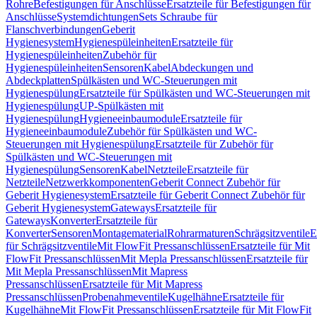
Rohre
Befestigungen für Anschlüsse
Ersatzteile für Befestigungen für
Anschlüsse
Systemdichtungen
Sets Schraube für
Flanschverbindungen
Geberit
Hygienesystem
Hygienespüleinheiten
Ersatzteile für
Hygienespüleinheiten
Zubehör für
Hygienespüleinheiten
Sensoren
Kabel
Abdeckungen und
Abdeckplatten
Spülkästen und WC-Steuerungen mit
Hygienespülung
Ersatzteile für Spülkästen und WC-Steuerungen mit
Hygienespülung
UP-Spülkästen mit
Hygienespülung
Hygieneeinbaumodule
Ersatzteile für
Hygieneeinbaumodule
Zubehör für Spülkästen und WC-
Steuerungen mit Hygienespülung
Ersatzteile für Zubehör für
Spülkästen und WC-Steuerungen mit
Hygienespülung
Sensoren
Kabel
Netzteile
Ersatzteile für
Netzteile
Netzwerkkomponenten
Geberit Connect Zubehör für
Geberit Hygienesystem
Ersatzteile für Geberit Connect Zubehör für
Geberit Hygienesystem
Gateways
Ersatzteile für
Gateways
Konverter
Ersatzteile für
Konverter
Sensoren
Montagematerial
Rohrarmaturen
Schrägsitzventile
E
für Schrägsitzventile
Mit FlowFit Pressanschlüssen
Ersatzteile für Mit
FlowFit Pressanschlüssen
Mit Mepla Pressanschlüssen
Ersatzteile für
Mit Mepla Pressanschlüssen
Mit Mapress
Pressanschlüssen
Ersatzteile für Mit Mapress
Pressanschlüssen
Probenahmeventile
Kugelhähne
Ersatzteile für
Kugelhähne
Mit FlowFit Pressanschlüssen
Ersatzteile für Mit FlowFit