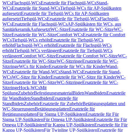
WCs
Flachspül-WCs
Ersatzteile für Flachspül-WCs
Stand-
WCs
Ersatzteile für Stand-WCs
Tiefspül-WCs für AP-Spülkasten
aufgesetzt
Ersatzteile für Tiefspül-WCs für AP-Spülkasten
aufgesetzt
Tiefspül-WCs
Ersatzteile für Tiefspül-WCs
Flachspül-
WCs
Ersatzteile für Flachspül-WCs
AP-Spülkästen für WCs, aus
Sanitärkeramik
Aufgesetzt
WC-Sitze
Ersatzteile für WC-Sitze
WC-
Sitze
Ersatzteile für WC-Sitze
Comfort WCs
Ersatzteile für Comfort
WCs
Tiefspül-WCs erhöht
Ersatzteile für Tiefspül-WCs
erhöht
Flachspül-WCs erhöht
Ersatzteile für Flachspül-WCs
erhöht
Tiefspül-WCs verlängert
Ersatzteile für Tiefspül-WCs
verlängert
Comfort WC-Sitze
Ersatzteile für Comfort WC-Sitze
WC-
Sitze
Ersatzteile für WC-Sitze
WC-Sitzringe
Ersatzteile für WC-
Sitzringe
WCs für Kinder
Ersatzteile für WCs für Kinder
Wand-
WCs
Ersatzteile für Wand-WCs
Stand-WCs
Ersatzteile für Stand-
WCs
WC-Sitze für Kinder
Ersatzteile für WC-Sitze für Kinder
WC-
Sitze
Ersatzteile für WC-Sitze
WC-Sitzringe
Ersatzteile für WC-
Sitzringe
Hock-WCs
Mit
Spülung
Zubehör
Befestigungsmaterial
Bidets
Wandbidets
Ersatzteile
für Wandbidets
Standbidets
Ersatzteile für
Standbidets
Zubehör
Ersatzteile für Zubehör
Betätigungsplatten und
WC-Steuerungen
Betätigungsplatten
Ersatzteile für
Betätigungsplatten
Für Sigma UP-Spülkästen
Ersatzteile für Für
Sigma UP-Spülkästen
Für Omega UP-Spülkästen
Ersatzteile für Für
Omega UP-Spülkästen
Für Kappa UP-Spülkästen
Ersatzteile für Für
Kappa UP-Spülkästen
Für Twinline UP-Spülkästen
Ersatzteile für