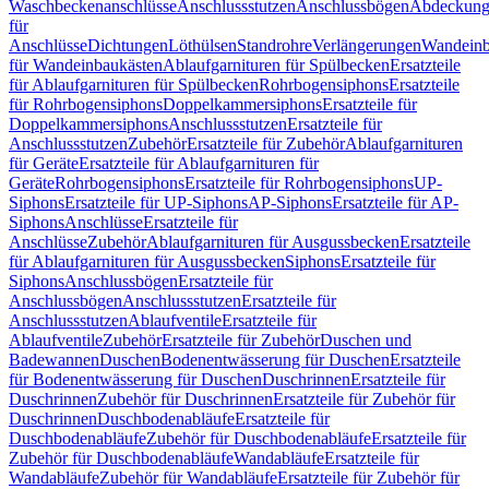
Waschbeckenanschlüsse
Anschlussstutzen
Anschlussbögen
Abdeckung
für
Anschlüsse
Dichtungen
Löthülsen
Standrohre
Verlängerungen
Wandeinb
für Wandeinbaukästen
Ablaufgarnituren für Spülbecken
Ersatzteile
für Ablaufgarnituren für Spülbecken
Rohrbogensiphons
Ersatzteile
für Rohrbogensiphons
Doppelkammersiphons
Ersatzteile für
Doppelkammersiphons
Anschlussstutzen
Ersatzteile für
Anschlussstutzen
Zubehör
Ersatzteile für Zubehör
Ablaufgarnituren
für Geräte
Ersatzteile für Ablaufgarnituren für
Geräte
Rohrbogensiphons
Ersatzteile für Rohrbogensiphons
UP-
Siphons
Ersatzteile für UP-Siphons
AP-Siphons
Ersatzteile für AP-
Siphons
Anschlüsse
Ersatzteile für
Anschlüsse
Zubehör
Ablaufgarnituren für Ausgussbecken
Ersatzteile
für Ablaufgarnituren für Ausgussbecken
Siphons
Ersatzteile für
Siphons
Anschlussbögen
Ersatzteile für
Anschlussbögen
Anschlussstutzen
Ersatzteile für
Anschlussstutzen
Ablaufventile
Ersatzteile für
Ablaufventile
Zubehör
Ersatzteile für Zubehör
Duschen und
Badewannen
Duschen
Bodenentwässerung für Duschen
Ersatzteile
für Bodenentwässerung für Duschen
Duschrinnen
Ersatzteile für
Duschrinnen
Zubehör für Duschrinnen
Ersatzteile für Zubehör für
Duschrinnen
Duschbodenabläufe
Ersatzteile für
Duschbodenabläufe
Zubehör für Duschbodenabläufe
Ersatzteile für
Zubehör für Duschbodenabläufe
Wandabläufe
Ersatzteile für
Wandabläufe
Zubehör für Wandabläufe
Ersatzteile für Zubehör für