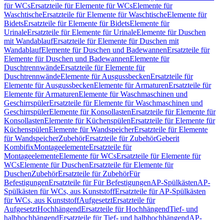
für WCs
Ersatzteile für Elemente für WCs
Elemente für
Waschtische
Ersatzteile für Elemente für Waschtische
Elemente für
Bidets
Ersatzteile für Elemente für Bidets
Elemente für
Urinale
Ersatzteile für Elemente für Urinale
Elemente für Duschen
mit Wandablauf
Ersatzteile für Elemente für Duschen mit
Wandablauf
Elemente für Duschen und Badewannen
Ersatzteile für
Elemente für Duschen und Badewannen
Elemente für
Duschtrennwände
Ersatzteile für Elemente für
Duschtrennwände
Elemente für Ausgussbecken
Ersatzteile für
Elemente für Ausgussbecken
Elemente für Armaturen
Ersatzteile für
Elemente für Armaturen
Elemente für Waschmaschinen und
Geschirrspüler
Ersatzteile für Elemente für Waschmaschinen und
Geschirrspüler
Elemente für Konsollasten
Ersatzteile für Elemente für
Konsollasten
Elemente für Küchenspülen
Ersatzteile für Elemente für
Küchenspülen
Elemente für Wandspeicher
Ersatzteile für Elemente
für Wandspeicher
Zubehör
Ersatzteile für Zubehör
Geberit
Kombifix
Montageelemente
Ersatzteile für
Montageelemente
Elemente für WCs
Ersatzteile für Elemente für
WCs
Elemente für Duschen
Ersatzteile für Elemente für
Duschen
Zubehör
Ersatzteile für Zubehör
Für
Befestigungen
Ersatzteile für Für Befestigungen
AP-Spülkästen
AP-
Spülkästen für WCs, aus Kunststoff
Ersatzteile für AP-Spülkästen
für WCs, aus Kunststoff
Aufgesetzt
Ersatzteile für
Aufgesetzt
Hochhängend
Ersatzteile für Hochhängend
Tief- und
halbhochhängend
Ersatzteile für Tief- und halbhochhängend
AP-