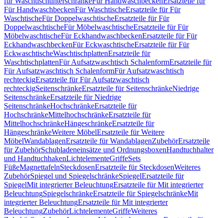
für Waschtischunterschränke
Für Handwaschbecken
Ersatzteile für
Für Handwaschbecken
Für Waschtische
Ersatzteile für Für
Waschtische
Für Doppelwaschtische
Ersatzteile für Für
Doppelwaschtische
Für Möbelwaschtische
Ersatzteile für Für
Möbelwaschtische
Für Eckhandwaschbecken
Ersatzteile für Für
Eckhandwaschbecken
Für Eckwaschtische
Ersatzteile für Für
Eckwaschtische
Waschtischplatten
Ersatzteile für
Waschtischplatten
Für Aufsatzwaschtisch Schalenform
Ersatzteile für
Für Aufsatzwaschtisch Schalenform
Für Aufsatzwaschtisch
rechteckig
Ersatzteile für Für Aufsatzwaschtisch
rechteckig
Seitenschränke
Ersatzteile für Seitenschränke
Niedrige
Seitenschränke
Ersatzteile für Niedrige
Seitenschränke
Hochschränke
Ersatzteile für
Hochschränke
Mittelhochschränke
Ersatzteile für
Mittelhochschränke
Hängeschränke
Ersatzteile für
Hängeschränke
Weitere Möbel
Ersatzteile für Weitere
Möbel
Wandablagen
Ersatzteile für Wandablagen
Zubehör
Ersatzteile
für Zubehör
Schubladeneinsätze und Ordnungsboxen
Handtuchhalter
und Handtuchhaken
Lichtelemente
Griffe
Sets
Füße
Magnettafeln
Steckdosen
Ersatzteile für Steckdosen
Weiteres
Zubehör
Spiegel und Spiegelschränke
Spiegel
Ersatzteile für
Spiegel
Mit integrierter Beleuchtung
Ersatzteile für Mit integrierter
Beleuchtung
Spiegelschränke
Ersatzteile für Spiegelschränke
Mit
integrierter Beleuchtung
Ersatzteile für Mit integrierter
Beleuchtung
Zubehör
Lichtelemente
Griffe
Weiteres