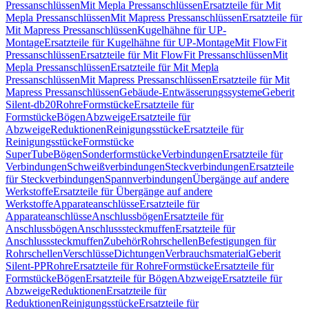
Pressanschlüssen
Mit Mepla Pressanschlüssen
Ersatzteile für Mit
Mepla Pressanschlüssen
Mit Mapress Pressanschlüssen
Ersatzteile für
Mit Mapress Pressanschlüssen
Kugelhähne für UP-
Montage
Ersatzteile für Kugelhähne für UP-Montage
Mit FlowFit
Pressanschlüssen
Ersatzteile für Mit FlowFit Pressanschlüssen
Mit
Mepla Pressanschlüssen
Ersatzteile für Mit Mepla
Pressanschlüssen
Mit Mapress Pressanschlüssen
Ersatzteile für Mit
Mapress Pressanschlüssen
Gebäude-Entwässerungssysteme
Geberit
Silent-db20
Rohre
Formstücke
Ersatzteile für
Formstücke
Bögen
Abzweige
Ersatzteile für
Abzweige
Reduktionen
Reinigungsstücke
Ersatzteile für
Reinigungsstücke
Formstücke
SuperTube
Bögen
Sonderformstücke
Verbindungen
Ersatzteile für
Verbindungen
Schweißverbindungen
Steckverbindungen
Ersatzteile
für Steckverbindungen
Spannverbindungen
Übergänge auf andere
Werkstoffe
Ersatzteile für Übergänge auf andere
Werkstoffe
Apparateanschlüsse
Ersatzteile für
Apparateanschlüsse
Anschlussbögen
Ersatzteile für
Anschlussbögen
Anschlusssteckmuffen
Ersatzteile für
Anschlusssteckmuffen
Zubehör
Rohrschellen
Befestigungen für
Rohrschellen
Verschlüsse
Dichtungen
Verbrauchsmaterial
Geberit
Silent-PP
Rohre
Ersatzteile für Rohre
Formstücke
Ersatzteile für
Formstücke
Bögen
Ersatzteile für Bögen
Abzweige
Ersatzteile für
Abzweige
Reduktionen
Ersatzteile für
Reduktionen
Reinigungsstücke
Ersatzteile für