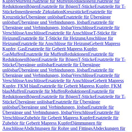
Kupfer
Muffen
Ersatzteile für Muffen
Reduktionen
Ersatzteile für
Reduktionen
Bögen
Ersatzteile für Bögen
T-Stücke
Ersatzteile für T-
Stücke
Innenliegende Zirkulation
Kreuzstücke
Ersatzteile für
Kreuzstücke
Übergänge unlösbar
Ersatzteile für Übergänge
unlösbar
Übergänge und Verbindungen, lösbar
Ersatzteile für
Übergänge und Verbindungen, lösbar
Verschlüsse
Ersatzteile für
Verschlüsse
Anschlüsse
Ersatzteile für Anschlüsse
T-Stücke für
Heizung
Ersatzteile für T-Stücke für Heizung
Anschlüsse für
Heizung
Ersatzteile für Anschlüsse für Heizung
Geberit Mapress
Kupfer, Gas
Ersatzteile für Geberit Mapress Kupfer,
Gas
Muffen
Ersatzteile für Muffen
Reduktionen
Ersatzteile für
Reduktionen
Bögen
Ersatzteile für Bögen
T-Stücke
Ersatzteile für T-
Stücke
Übergänge unlösbar
Ersatzteile für Übergänge
unlösbar
Übergänge und Verbindungen, lösbar
Ersatzteile für
Übergänge und Verbindungen, lösbar
Verschlüsse
Ersatzteile für
Verschlüsse
Anschlüsse
Ersatzteile für Anschlüsse
Geberit Mapress
Kupfer, FKM blau
Ersatzteile für Geberit Mapress Kupfer, FKM
blau
Muffen
Ersatzteile für Muffen
Reduktionen
Ersatzteile für
Reduktionen
Bögen
Ersatzteile für Bögen
T-Stücke
Ersatzteile für T-
Stücke
Übergänge unlösbar
Ersatzteile für Übergänge
unlösbar
Übergänge und Verbindungen, lösbar
Ersatzteile für
Übergänge und Verbindungen, lösbar
Verschlüsse
Ersatzteile für
Verschlüsse
Zubehör für Geberit Mapress Kupfer
Ersatzteile für
Zubehör für Geberit Mapress Kupfer
Dämmungen für
Anschlüsse
Abdichtungen für Rohre und Fittings
Abdeckungen für