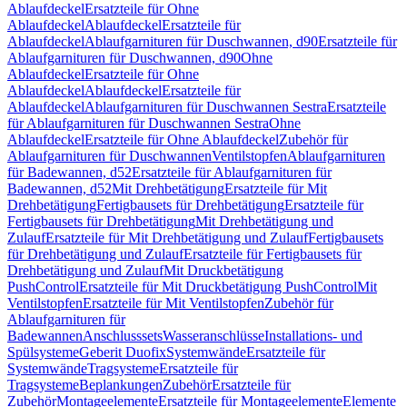
Ablaufdeckel
Ersatzteile für Ohne
Ablaufdeckel
Ablaufdeckel
Ersatzteile für
Ablaufdeckel
Ablaufgarnituren für Duschwannen, d90
Ersatzteile für
Ablaufgarnituren für Duschwannen, d90
Ohne
Ablaufdeckel
Ersatzteile für Ohne
Ablaufdeckel
Ablaufdeckel
Ersatzteile für
Ablaufdeckel
Ablaufgarnituren für Duschwannen Sestra
Ersatzteile
für Ablaufgarnituren für Duschwannen Sestra
Ohne
Ablaufdeckel
Ersatzteile für Ohne Ablaufdeckel
Zubehör für
Ablaufgarnituren für Duschwannen
Ventilstopfen
Ablaufgarnituren
für Badewannen, d52
Ersatzteile für Ablaufgarnituren für
Badewannen, d52
Mit Drehbetätigung
Ersatzteile für Mit
Drehbetätigung
Fertigbausets für Drehbetätigung
Ersatzteile für
Fertigbausets für Drehbetätigung
Mit Drehbetätigung und
Zulauf
Ersatzteile für Mit Drehbetätigung und Zulauf
Fertigbausets
für Drehbetätigung und Zulauf
Ersatzteile für Fertigbausets für
Drehbetätigung und Zulauf
Mit Druckbetätigung
PushControl
Ersatzteile für Mit Druckbetätigung PushControl
Mit
Ventilstopfen
Ersatzteile für Mit Ventilstopfen
Zubehör für
Ablaufgarnituren für
Badewannen
Anschlusssets
Wasseranschlüsse
Installations- und
Spülsysteme
Geberit Duofix
Systemwände
Ersatzteile für
Systemwände
Tragsysteme
Ersatzteile für
Tragsysteme
Beplankungen
Zubehör
Ersatzteile für
Zubehör
Montageelemente
Ersatzteile für Montageelemente
Elemente