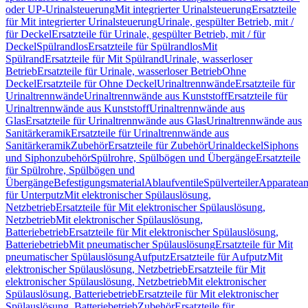
oder UP-Urinalsteuerung
Mit integrierter Urinalsteuerung
Ersatzteile
für Mit integrierter Urinalsteuerung
Urinale, gespülter Betrieb, mit /
für Deckel
Ersatzteile für Urinale, gespülter Betrieb, mit / für
Deckel
Spülrandlos
Ersatzteile für Spülrandlos
Mit
Spülrand
Ersatzteile für Mit Spülrand
Urinale, wasserloser
Betrieb
Ersatzteile für Urinale, wasserloser Betrieb
Ohne
Deckel
Ersatzteile für Ohne Deckel
Urinaltrennwände
Ersatzteile für
Urinaltrennwände
Urinaltrennwände aus Kunststoff
Ersatzteile für
Urinaltrennwände aus Kunststoff
Urinaltrennwände aus
Glas
Ersatzteile für Urinaltrennwände aus Glas
Urinaltrennwände aus
Sanitärkeramik
Ersatzteile für Urinaltrennwände aus
Sanitärkeramik
Zubehör
Ersatzteile für Zubehör
Urinaldeckel
Siphons
und Siphonzubehör
Spülrohre, Spülbögen und Übergänge
Ersatzteile
für Spülrohre, Spülbögen und
Übergänge
Befestigungsmaterial
Ablaufventile
Spülverteiler
Apparatean
für Unterputz
Mit elektronischer Spülauslösung,
Netzbetrieb
Ersatzteile für Mit elektronischer Spülauslösung,
Netzbetrieb
Mit elektronischer Spülauslösung,
Batteriebetrieb
Ersatzteile für Mit elektronischer Spülauslösung,
Batteriebetrieb
Mit pneumatischer Spülauslösung
Ersatzteile für Mit
pneumatischer Spülauslösung
Aufputz
Ersatzteile für Aufputz
Mit
elektronischer Spülauslösung, Netzbetrieb
Ersatzteile für Mit
elektronischer Spülauslösung, Netzbetrieb
Mit elektronischer
Spülauslösung, Batteriebetrieb
Ersatzteile für Mit elektronischer
Spülauslösung, Batteriebetrieb
Zubehör
Ersatzteile für