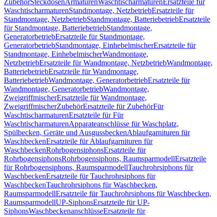
Zubehör
Steckdosen
Armaturen
Waschtischarmaturen
Ersatzteile für
Waschtischarmaturen
Standmontage, Netzbetrieb
Ersatzteile für
Standmontage, Netzbetrieb
Standmontage, Batteriebetrieb
Ersatzteile
für Standmontage, Batteriebetrieb
Standmontage,
Generatorbetrieb
Ersatzteile für Standmontage,
Generatorbetrieb
Standmontage, Einhebelmischer
Ersatzteile für
Standmontage, Einhebelmischer
Wandmontage,
Netzbetrieb
Ersatzteile für Wandmontage, Netzbetrieb
Wandmontage,
Batteriebetrieb
Ersatzteile für Wandmontage,
Batteriebetrieb
Wandmontage, Generatorbetrieb
Ersatzteile für
Wandmontage, Generatorbetrieb
Wandmontage,
Zweigriffmischer
Ersatzteile für Wandmontage,
Zweigriffmischer
Zubehör
Ersatzteile für Zubehör
Für
Waschtischarmaturen
Ersatzteile für Für
Waschtischarmaturen
Apparateanschlüsse für Waschplatz,
Spülbecken, Geräte und Ausgussbecken
Ablaufgarnituren für
Waschbecken
Ersatzteile für Ablaufgarnituren für
Waschbecken
Rohrbogensiphons
Ersatzteile für
Rohrbogensiphons
Rohrbogensiphons, Raumsparmodell
Ersatzteile
für Rohrbogensiphons, Raumsparmodell
Tauchrohrsiphons für
Waschbecken
Ersatzteile für Tauchrohrsiphons für
Waschbecken
Tauchrohrsiphons für Waschbecken,
Raumsparmodell
Ersatzteile für Tauchrohrsiphons für Waschbecken,
Raumsparmodell
UP-Siphons
Ersatzteile für UP-
Siphons
Waschbeckenanschlüsse
Ersatzteile für