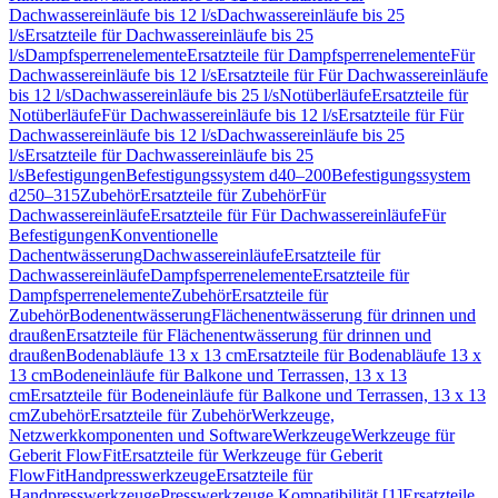
Dachwassereinläufe bis 12 l/s
Dachwassereinläufe bis 25
l/s
Ersatzteile für Dachwassereinläufe bis 25
l/s
Dampfsperrenelemente
Ersatzteile für Dampfsperrenelemente
Für
Dachwassereinläufe bis 12 l/s
Ersatzteile für Für Dachwassereinläufe
bis 12 l/s
Dachwassereinläufe bis 25 l/s
Notüberläufe
Ersatzteile für
Notüberläufe
Für Dachwassereinläufe bis 12 l/s
Ersatzteile für Für
Dachwassereinläufe bis 12 l/s
Dachwassereinläufe bis 25
l/s
Ersatzteile für Dachwassereinläufe bis 25
l/s
Befestigungen
Befestigungssystem d40–200
Befestigungssystem
d250–315
Zubehör
Ersatzteile für Zubehör
Für
Dachwassereinläufe
Ersatzteile für Für Dachwassereinläufe
Für
Befestigungen
Konventionelle
Dachentwässerung
Dachwassereinläufe
Ersatzteile für
Dachwassereinläufe
Dampfsperrenelemente
Ersatzteile für
Dampfsperrenelemente
Zubehör
Ersatzteile für
Zubehör
Bodenentwässerung
Flächenentwässerung für drinnen und
draußen
Ersatzteile für Flächenentwässerung für drinnen und
draußen
Bodenabläufe 13 x 13 cm
Ersatzteile für Bodenabläufe 13 x
13 cm
Bodeneinläufe für Balkone und Terrassen, 13 x 13
cm
Ersatzteile für Bodeneinläufe für Balkone und Terrassen, 13 x 13
cm
Zubehör
Ersatzteile für Zubehör
Werkzeuge,
Netzwerkkomponenten und Software
Werkzeuge
Werkzeuge für
Geberit FlowFit
Ersatzteile für Werkzeuge für Geberit
FlowFit
Handpresswerkzeuge
Ersatzteile für
Handpresswerkzeuge
Presswerkzeuge Kompatibilität [1]
Ersatzteile