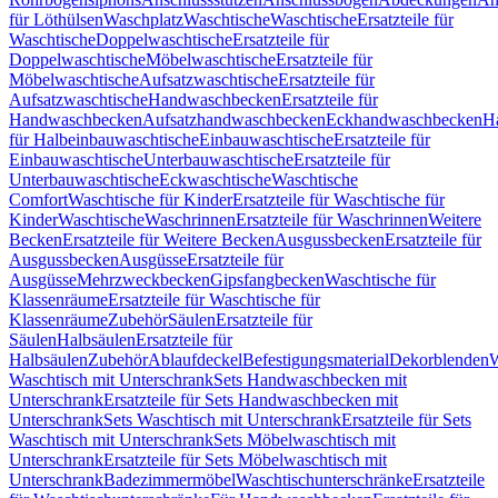
für Löthülsen
Waschplatz
Waschtische
Waschtische
Ersatzteile für
Waschtische
Doppelwaschtische
Ersatzteile für
Doppelwaschtische
Möbelwaschtische
Ersatzteile für
Möbelwaschtische
Aufsatzwaschtische
Ersatzteile für
Aufsatzwaschtische
Handwaschbecken
Ersatzteile für
Handwaschbecken
Aufsatzhandwaschbecken
Eckhandwaschbecken
H
für Halbeinbauwaschtische
Einbauwaschtische
Ersatzteile für
Einbauwaschtische
Unterbauwaschtische
Ersatzteile für
Unterbauwaschtische
Eckwaschtische
Waschtische
Comfort
Waschtische für Kinder
Ersatzteile für Waschtische für
Kinder
Waschtische
Waschrinnen
Ersatzteile für Waschrinnen
Weitere
Becken
Ersatzteile für Weitere Becken
Ausgussbecken
Ersatzteile für
Ausgussbecken
Ausgüsse
Ersatzteile für
Ausgüsse
Mehrzweckbecken
Gipsfangbecken
Waschtische für
Klassenräume
Ersatzteile für Waschtische für
Klassenräume
Zubehör
Säulen
Ersatzteile für
Säulen
Halbsäulen
Ersatzteile für
Halbsäulen
Zubehör
Ablaufdeckel
Befestigungsmaterial
Dekorblenden
W
Waschtisch mit Unterschrank
Sets Handwaschbecken mit
Unterschrank
Ersatzteile für Sets Handwaschbecken mit
Unterschrank
Sets Waschtisch mit Unterschrank
Ersatzteile für Sets
Waschtisch mit Unterschrank
Sets Möbelwaschtisch mit
Unterschrank
Ersatzteile für Sets Möbelwaschtisch mit
Unterschrank
Badezimmermöbel
Waschtischunterschränke
Ersatzteile