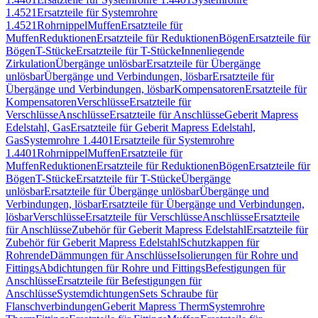
1.4521
Ersatzteile für Systemrohre
1.4521
Rohrnippel
Muffen
Ersatzteile für
Muffen
Reduktionen
Ersatzteile für Reduktionen
Bögen
Ersatzteile für
Bögen
T-Stücke
Ersatzteile für T-Stücke
Innenliegende
Zirkulation
Übergänge unlösbar
Ersatzteile für Übergänge
unlösbar
Übergänge und Verbindungen, lösbar
Ersatzteile für
Übergänge und Verbindungen, lösbar
Kompensatoren
Ersatzteile für
Kompensatoren
Verschlüsse
Ersatzteile für
Verschlüsse
Anschlüsse
Ersatzteile für Anschlüsse
Geberit Mapress
Edelstahl, Gas
Ersatzteile für Geberit Mapress Edelstahl,
Gas
Systemrohre 1.4401
Ersatzteile für Systemrohre
1.4401
Rohrnippel
Muffen
Ersatzteile für
Muffen
Reduktionen
Ersatzteile für Reduktionen
Bögen
Ersatzteile für
Bögen
T-Stücke
Ersatzteile für T-Stücke
Übergänge
unlösbar
Ersatzteile für Übergänge unlösbar
Übergänge und
Verbindungen, lösbar
Ersatzteile für Übergänge und Verbindungen,
lösbar
Verschlüsse
Ersatzteile für Verschlüsse
Anschlüsse
Ersatzteile
für Anschlüsse
Zubehör für Geberit Mapress Edelstahl
Ersatzteile für
Zubehör für Geberit Mapress Edelstahl
Schutzkappen für
Rohrende
Dämmungen für Anschlüsse
Isolierungen für Rohre und
Fittings
Abdichtungen für Rohre und Fittings
Befestigungen für
Anschlüsse
Ersatzteile für Befestigungen für
Anschlüsse
Systemdichtungen
Sets Schraube für
Flanschverbindungen
Geberit Mapress Therm
Systemrohre