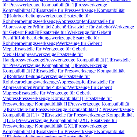
für Presswerkzeuge Kompatibilität [1]
Presswerkzeuge
Kompatibilität [2]
Ersatzteile für Presswerkzeuge Kompatibilität
[2]
Rohrbearbeitungswerkzeuge
Ersatzteile für
Rohrbearbeitungswerkzeuge
Abpressstopfen
Ersatzteile für
Abpressstopfen
Prüfmittel
Zubehör
Ersatzteile für Zubehör
Werkzeuge
für Geberit PushFit
Ersatzteile für Werkzeuge für Geberit
PushFit
Rohrbearbeitungswerkzeuge
Ersatzteile für
Rohrbearbeitungswerkzeuge
Werkzeuge für Geberit
Mepla
Ersatzteile für Werkzeuge für Geberit
Mepla
Handpresswerkzeuge
Ersatzteile für
Handpresswerkzeuge
Presswerkzeuge Kompatibilität [1]
Ersatzteile
für Presswerkzeuge Kompatibilität [1]
Presswerkzeuge
Kompatibilität [2]
Ersatzteile für Presswerkzeuge Kompatibilität
[2]
Rohrbearbeitungswerkzeuge
Ersatzteile für
Rohrbearbeitungswerkzeuge
Abpressstopfen
Ersatzteile für
Abpressstopfen
Prüfmittel
Zubehör
Werkzeuge für Geberit
Mapress
Ersatzteile für Werkzeuge für Geberit
Mapress
Presswerkzeuge Kompatibilität [1]
Ersatzteile für
Presswerkzeuge Kompatibilität [1]
Presswerkzeuge Kompatibilität
[2]
Ersatzteile für Presswerkzeuge Kompatibilität [2]
Presswerkzeuge
Kompatibilität [1] / [2]
Ersatzteile für Presswerkzeuge Kompatibilität
[1] / [2]
Presswerkzeuge Kompatibilität [2XL]
Ersatzteile für
Presswerkzeuge Kompatibilität [2XL]
Presswerkzeuge
Kompatibilität [4]
Ersatzteile für Presswerkzeuge Kompatibilität
[4]
Rohrbearbeitungswerkzeuge
Ersatzteile für