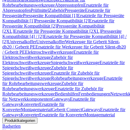
Rohrbearbeitungswerkzeuge
Abpressstopfen
Ersatzteile für
Abpressstopfen
Prüfmittel
Zubehör
Pressgeräte
Ersatzteile für
Pressgeräte
Pressgeräte Kompatibilität [1]
Ersatzteile für Pressgeräte
Kompatibilität [1]
Pressgeräte Kompatibilität [2]
Ersatzteile für
Pressgeräte Kompatibilität [2]
Pressgeräte Kompatibilität
[2XL]
Ersatzteile für Pressgeräte Kompatibilität [2XL]
Pressgeräte
Kompatibilität [4] / [2]
Ersatzteile für Pressgeräte Kompatibilität [4] /
[2]
Universalkoffer
Universalkoffer
Werkzeuge für Geberit Silent-
db20 / Geberit PE
Ersatzteile für Werkzeuge für Geberit Silent-db20
/ Geberit PE
Elektroschweißwerkzeuge
Ersatzteile für
Elektroschweißwerkzeuge
Zubehör für
Elektroschweißwerkzeuge
Spiegelschweißwerkzeuge
Ersatzteile für
Spiegelschweißwerkzeuge
Zubehör für
Spiegelschweißwerkzeuge
Ersatzteile für Zubehör für
Spiegelschweißwerkzeuge
Rohrbearbeitungswerkzeuge
Ersatzteile
für Rohrbearbeitungswerkzeuge
Zubehör für
Rohrbearbeitungswerkzeuge
Ersatzteile für Zubehör für
Rohrbearbeitungswerkzeuge
Bedienhilfen
Fernbedienungen
Netzwerk
für Netzwerkkomponenten
Gateways
Ersatzteile für
Gateways
Konverter
Ersatzteile für
Konverter
Montagematerial
Geberit Connect
Gateways
Ersatzteile für
Gateways
Konverter
Ersatzteile für Konverter
Montagematerial
Produktkategorien
Badserien