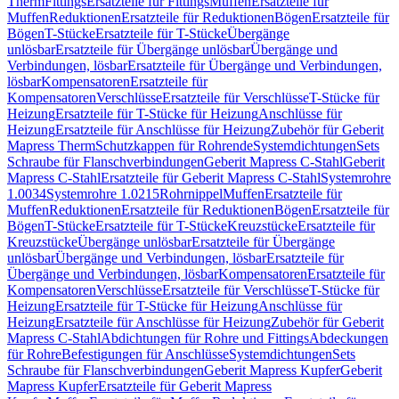
Therm
Fittings
Ersatzteile für Fittings
Muffen
Ersatzteile für
Muffen
Reduktionen
Ersatzteile für Reduktionen
Bögen
Ersatzteile für
Bögen
T-Stücke
Ersatzteile für T-Stücke
Übergänge
unlösbar
Ersatzteile für Übergänge unlösbar
Übergänge und
Verbindungen, lösbar
Ersatzteile für Übergänge und Verbindungen,
lösbar
Kompensatoren
Ersatzteile für
Kompensatoren
Verschlüsse
Ersatzteile für Verschlüsse
T-Stücke für
Heizung
Ersatzteile für T-Stücke für Heizung
Anschlüsse für
Heizung
Ersatzteile für Anschlüsse für Heizung
Zubehör für Geberit
Mapress Therm
Schutzkappen für Rohrende
Systemdichtungen
Sets
Schraube für Flanschverbindungen
Geberit Mapress C-Stahl
Geberit
Mapress C-Stahl
Ersatzteile für Geberit Mapress C-Stahl
Systemrohre
1.0034
Systemrohre 1.0215
Rohrnippel
Muffen
Ersatzteile für
Muffen
Reduktionen
Ersatzteile für Reduktionen
Bögen
Ersatzteile für
Bögen
T-Stücke
Ersatzteile für T-Stücke
Kreuzstücke
Ersatzteile für
Kreuzstücke
Übergänge unlösbar
Ersatzteile für Übergänge
unlösbar
Übergänge und Verbindungen, lösbar
Ersatzteile für
Übergänge und Verbindungen, lösbar
Kompensatoren
Ersatzteile für
Kompensatoren
Verschlüsse
Ersatzteile für Verschlüsse
T-Stücke für
Heizung
Ersatzteile für T-Stücke für Heizung
Anschlüsse für
Heizung
Ersatzteile für Anschlüsse für Heizung
Zubehör für Geberit
Mapress C-Stahl
Abdichtungen für Rohre und Fittings
Abdeckungen
für Rohre
Befestigungen für Anschlüsse
Systemdichtungen
Sets
Schraube für Flanschverbindungen
Geberit Mapress Kupfer
Geberit
Mapress Kupfer
Ersatzteile für Geberit Mapress