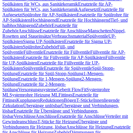
Spülkästen für WCs, aus Sanitärkeramik
Ersatzteile für AP-
Spülkästen für WCs, aus Sanitärkeramik
Aufgesetzt
Ersatzteile für
Aufgesetzt
Spülrohre für AP-Spülkästen
Ersatzteile für Spülrohre für
AP-Spülkästen
Hochhängend
Ersatzteile für Hochhängend
Tief- und
halbhochhängend
Zubehör
Ersatzteile für
Zubehör
Anschlüsse
Ersatzteile für Anschlüsse
Manschetten
Nippel,
Rosetten und Staueinsätze
Verbrauchsmaterial
Spülventile
UP-
Spülkästen
Sigma UP-Spülkästen
Ersatzteile für Sigma UP-
Spülkästen
Spülrohre
Zubehör
Füll- und
Spülventile
Füllventile
Ersatzteile für Füllventile
Füllventile für AP-
Spülkästen
Ersatzteile für Füllventile für AP-Spülkästen
Füllventile
für UP-Spülkästen
Ersatzteile für Füllventile für UP-
Spülkästen
Spülventile
Ersatzteile für Spülventile
Spül-Stopp-
Spülung
Ersatzteile für Spül-Stopp-Spülung
1-Mengen-
Spülung
Ersatzteile für 1-Mengen-Spülung
2-Mengen-
Spülung
Ersatzteile für 2-Mengen-
Spülung
Versorgungssysteme
Geberit FlowFit
Systemrohre
ML
Systemrohre Heizung ML
Fittings
Ersatzteile für
Fittings
Kupplungen
Reduktionen
Bögen
T-Stücke
Innenliegende
Zirkulation
Übergänge unlösbar
Übergänge und Verbindungen,
lösbar
Ersatzteile für Übergänge und Verbindungen,
lösbar
Verschlüsse
Anschlüsse
Ersatzteile für Anschlüsse
Verteiler mit
Gewindeanschluss
T-Stücke für Heizung
Übergänge und
Verbindungen für Heizung, lösbar
Anschlüsse für Heizung
Ersatzteile
für Anschlüsse für Heizung
Zubehör
Dämmungen für