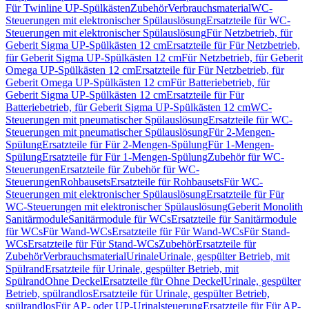
Für Twinline UP-Spülkästen
Zubehör
Verbrauchsmaterial
WC-
Steuerungen mit elektronischer Spülauslösung
Ersatzteile für WC-
Steuerungen mit elektronischer Spülauslösung
Für Netzbetrieb, für
Geberit Sigma UP-Spülkästen 12 cm
Ersatzteile für Für Netzbetrieb,
für Geberit Sigma UP-Spülkästen 12 cm
Für Netzbetrieb, für Geberit
Omega UP-Spülkästen 12 cm
Ersatzteile für Für Netzbetrieb, für
Geberit Omega UP-Spülkästen 12 cm
Für Batteriebetrieb, für
Geberit Sigma UP-Spülkästen 12 cm
Ersatzteile für Für
Batteriebetrieb, für Geberit Sigma UP-Spülkästen 12 cm
WC-
Steuerungen mit pneumatischer Spülauslösung
Ersatzteile für WC-
Steuerungen mit pneumatischer Spülauslösung
Für 2-Mengen-
Spülung
Ersatzteile für Für 2-Mengen-Spülung
Für 1-Mengen-
Spülung
Ersatzteile für Für 1-Mengen-Spülung
Zubehör für WC-
Steuerungen
Ersatzteile für Zubehör für WC-
Steuerungen
Rohbausets
Ersatzteile für Rohbausets
Für WC-
Steuerungen mit elektronischer Spülauslösung
Ersatzteile für Für
WC-Steuerungen mit elektronischer Spülauslösung
Geberit Monolith
Sanitärmodule
Sanitärmodule für WCs
Ersatzteile für Sanitärmodule
für WCs
Für Wand-WCs
Ersatzteile für Für Wand-WCs
Für Stand-
WCs
Ersatzteile für Für Stand-WCs
Zubehör
Ersatzteile für
Zubehör
Verbrauchsmaterial
Urinale
Urinale, gespülter Betrieb, mit
Spülrand
Ersatzteile für Urinale, gespülter Betrieb, mit
Spülrand
Ohne Deckel
Ersatzteile für Ohne Deckel
Urinale, gespülter
Betrieb, spülrandlos
Ersatzteile für Urinale, gespülter Betrieb,
spülrandlos
Für AP- oder UP-Urinalsteuerung
Ersatzteile für Für AP-