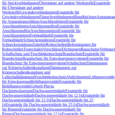
für Steckverbindungen
Übergänge auf andere Werkstoffe
Ersatzteile
für Übergänge auf andere
Werkstoffe
Gewindeverbindungen
Ersatzteile für
Gewindeverbindungen
Flanschverbindungen
Bundbüchsen
Apparatean
für Apparateanschlüsse
Anschlussbögen
Ersatzteile für
Anschlussbögen
Anschlussmuffen
Ersatzteile für
Anschlussmuffen
Anschlussstutzen
Ersatzteile für
Anschlussstutzen
Fertigabläufe
Ersatzteile für
Fertigabläufe
Schneckensiphons
Ersatzteile für
Schneckensiphons
Zubehör
Rohrschellen
Befestigungen für
Rohrschellen
Tragschalen
Verschlüsse
Dichtungen
Bauschutze
Verbrauc
Schallschutz und Feuchtigkeitsschutz
Brandschutz
Ersatzteile für
Brandschutz
Brandschutz für Entwässerungssysteme
Ersatzteile für
Brandschutz für Entwässerungssysteme
Schallschutz
Dämmungen
zur Körperschallentkopplung
Dämmungen zur
Körperschallentkopplung und
Luftschalldämmung
Feuchtigkeitsschutz
Abdichtungen
Lüftungsventile
für Entwässerung
Belüftungsventile
Ersatzteile für
Belüftungsventile
Geberit Pluvia
Dachentwässerung
Dachwassereinläufe
Ersatzteile für
Dachwassereinläufe
Dachwassereinläufe bis 12 l/s
Ersatzteile für
Dachwassereinläufe bis 12 l/s
Dachwassereinläufe bis 25
l/s
Ersatzteile für Dachwassereinläufe bis 25 l/s
Dachwassereinläufe
für Rinnen
Ersatzteile für Dachwassereinläufe für
Rinnen
Dachwassereinläufe bis 12 l/s
Ersatzteile für