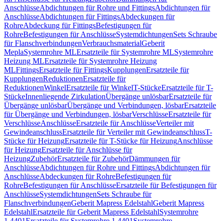
Anschlüsse
Abdichtungen für Rohre und Fittings
Abdichtungen für
Anschlüsse
Abdichtungen für Fittings
Abdeckungen für
Rohre
Abdeckung für Fittings
Befestigungen für
Rohre
Befestigungen für Anschlüsse
Systemdichtungen
Sets Schraube
für Flanschverbindungen
Verbrauchsmaterial
Geberit
Mepla
Systemrohre ML
Ersatzteile für Systemrohre ML
Systemrohre
Heizung ML
Ersatzteile für Systemrohre Heizung
ML
Fittings
Ersatzteile für Fittings
Kupplungen
Ersatzteile für
Kupplungen
Reduktionen
Ersatzteile für
Reduktionen
Winkel
Ersatzteile für Winkel
T-Stücke
Ersatzteile für T-
Stücke
Innenliegende Zirkulation
Übergänge unlösbar
Ersatzteile für
Übergänge unlösbar
Übergänge und Verbindungen, lösbar
Ersatzteile
für Übergänge und Verbindungen, lösbar
Verschlüsse
Ersatzteile für
Verschlüsse
Anschlüsse
Ersatzteile für Anschlüsse
Verteiler mit
Gewindeanschluss
Ersatzteile für Verteiler mit Gewindeanschluss
T-
Stücke für Heizung
Ersatzteile für T-Stücke für Heizung
Anschlüsse
für Heizung
Ersatzteile für Anschlüsse für
Heizung
Zubehör
Ersatzteile für Zubehör
Dämmungen für
Anschlüsse
Abdichtungen für Rohre und Fittings
Abdichtungen für
Anschlüsse
Abdeckungen für Rohre
Befestigungen für
Rohre
Befestigungen für Anschlüsse
Ersatzteile für Befestigungen für
Anschlüsse
Systemdichtungen
Sets Schraube für
Flanschverbindungen
Geberit Mapress Edelstahl
Geberit Mapress
Edelstahl
Ersatzteile für Geberit Mapress Edelstahl
Systemrohre
1.4401
Ersatzteile für Systemrohre 1.4401
Systemrohre