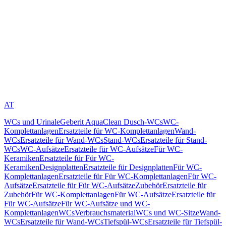
AT
WCs und Urinale
Geberit AquaClean Dusch-WCs
WC-
Komplettanlagen
Ersatzteile für WC-Komplettanlagen
Wand-
WCs
Ersatzteile für Wand-WCs
Stand-WCs
Ersatzteile für Stand-
WCs
WC-Aufsätze
Ersatzteile für WC-Aufsätze
Für WC-
Keramiken
Ersatzteile für Für WC-
Keramiken
Designplatten
Ersatzteile für Designplatten
Für WC-
Komplettanlagen
Ersatzteile für Für WC-Komplettanlagen
Für WC-
Aufsätze
Ersatzteile für Für WC-Aufsätze
Zubehör
Ersatzteile für
Zubehör
Für WC-Komplettanlagen
Für WC-Aufsätze
Ersatzteile für
Für WC-Aufsätze
Für WC-Aufsätze und WC-
Komplettanlagen
WCs
Verbrauchsmaterial
WCs und WC-Sitze
Wand-
WCs
Ersatzteile für Wand-WCs
Tiefspül-WCs
Ersatzteile für Tiefspül-