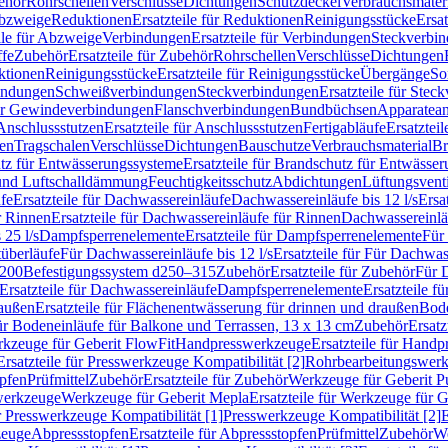
ehör
Rohrschellen
Verschlüsse
Dichtungen
Schutzdeckel
Verbrauchsmater
Abzweige
Reduktionen
Ersatzteile für Reduktionen
Reinigungsstücke
Ersat
ile für Abzweige
Verbindungen
Ersatzteile für Verbindungen
Steckverbi
ffe
Zubehör
Ersatzteile für Zubehör
Rohrschellen
Verschlüsse
Dichtungen
ktionen
Reinigungsstücke
Ersatzteile für Reinigungsstücke
Übergänge
So
bindungen
Schweißverbindungen
Steckverbindungen
Ersatzteile für Ste
für Gewindeverbindungen
Flanschverbindungen
Bundbüchsen
Apparatean
Anschlussstutzen
Ersatzteile für Anschlussstutzen
Fertigabläufe
Ersatzteil
len
Tragschalen
Verschlüsse
Dichtungen
Bauschutze
Verbrauchsmaterial
Br
tz für Entwässerungssysteme
Ersatzteile für Brandschutz für Entwässe
und Luftschalldämmung
Feuchtigkeitsschutz
Abdichtungen
Lüftungsvent
fe
Ersatzteile für Dachwassereinläufe
Dachwassereinläufe bis 12 l/s
Ersa
r Rinnen
Ersatzteile für Dachwassereinläufe für Rinnen
Dachwassereinläu
 25 l/s
Dampfsperrenelemente
Ersatzteile für Dampfsperrenelemente
Für 
tüberläufe
Für Dachwassereinläufe bis 12 l/s
Ersatzteile für Für Dachwass
–200
Befestigungssystem d250–315
Zubehör
Ersatzteile für Zubehör
Für 
Ersatzteile für Dachwassereinläufe
Dampfsperrenelemente
Ersatzteile 
raußen
Ersatzteile für Flächenentwässerung für drinnen und draußen
Bode
für Bodeneinläufe für Balkone und Terrassen, 13 x 13 cm
Zubehör
Ersatz
erkzeuge für Geberit FlowFit
Handpresswerkzeuge
Ersatzteile für Hand
Ersatzteile für Presswerkzeuge Kompatibilität [2]
Rohrbearbeitungswer
opfen
Prüfmittel
Zubehör
Ersatzteile für Zubehör
Werkzeuge für Geberit P
swerkzeuge
Werkzeuge für Geberit Mepla
Ersatzteile für Werkzeuge für 
ür Presswerkzeuge Kompatibilität [1]
Presswerkzeuge Kompatibilität [2]
E
zeuge
Abpressstopfen
Ersatzteile für Abpressstopfen
Prüfmittel
Zubehör
We