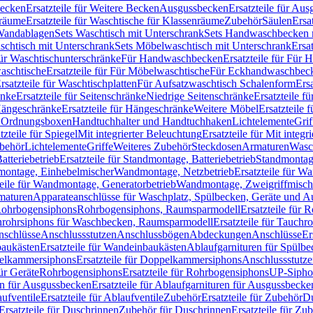
Becken
Ersatzteile für Weitere Becken
Ausgussbecken
Ersatzteile für Au
nräume
Ersatzteile für Waschtische für Klassenräume
Zubehör
Säulen
Ersa
andablagen
Sets Waschtisch mit Unterschrank
Sets Handwaschbecken 
aschtisch mit Unterschrank
Sets Möbelwaschtisch mit Unterschrank
Ersa
für Waschtischunterschränke
Für Handwaschbecken
Ersatzteile für Für
aschtische
Ersatzteile für Für Möbelwaschtische
Für Eckhandwaschbec
rsatzteile für Waschtischplatten
Für Aufsatzwaschtisch Schalenform
Ers
änke
Ersatzteile für Seitenschränke
Niedrige Seitenschränke
Ersatzteile f
ängeschränke
Ersatzteile für Hängeschränke
Weitere Möbel
Ersatzteile 
d Ordnungsboxen
Handtuchhalter und Handtuchhaken
Lichtelemente
Grif
tzteile für Spiegel
Mit integrierter Beleuchtung
Ersatzteile für Mit integr
behör
Lichtelemente
Griffe
Weiteres Zubehör
Steckdosen
Armaturen
Wasc
tteriebetrieb
Ersatzteile für Standmontage, Batteriebetrieb
Standmontage
dmontage, Einhebelmischer
Wandmontage, Netzbetrieb
Ersatzteile für W
teile für Wandmontage, Generatorbetrieb
Wandmontage, Zweigriffmisch
rmaturen
Apparateanschlüsse für Waschplatz, Spülbecken, Geräte und 
 Rohrbogensiphons
Rohrbogensiphons, Raumsparmodell
Ersatzteile für
rohrsiphons für Waschbecken, Raumsparmodell
Ersatzteile für Tauch
nschlüsse
Anschlussstutzen
Anschlussbögen
Abdeckungen
Anschlüsse
Er
aukästen
Ersatzteile für Wandeinbaukästen
Ablaufgarnituren für Spülb
elkammersiphons
Ersatzteile für Doppelkammersiphons
Anschlussstutz
für Geräte
Rohrbogensiphons
Ersatzteile für Rohrbogensiphons
UP-Sipho
en für Ausgussbecken
Ersatzteile für Ablaufgarnituren für Ausgussbecke
ufventile
Ersatzteile für Ablaufventile
Zubehör
Ersatzteile für Zubehör
D
Ersatzteile für Duschrinnen
Zubehör für Duschrinnen
Ersatzteile für Zu