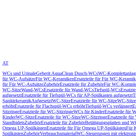
AT
WCs und Urinale
Geberit AquaClean Dusch-WCs
WC-Komplettanlag
für WC-Aufsätze
Für WC-Keramiken
Ersatzteile für Für WC-Kerami
für Für WC-Aufsätze
Zubehör
Ersatzteile für Zubehör
Für WC-Komplet
WC-Sitze
Wand-WCs
Ersatzteile für Wand-WCs
Tiefspül-WCs
Ersatzt
aufgesetzt
Ersatzteile für Tiefspül-WCs für AP-Spülkasten aufgesetzt
T
Sanitärkeramik
Aufgesetzt
WC-Sitze
Ersatzteile für WC-Sitze
WC-Sitze
erhöht
Ersatzteile für Flachspül-WCs erhöht
Tiefspül-WCs verlängert
E
Sitzringe
Ersatzteile für WC-Sitzringe
WCs für Kinder
Ersatzteile für 
Kinder
WC-Sitze
Ersatzteile für WC-Sitze
WC-Sitzringe
Ersatzteile fü
Standbidets
Zubehör
Ersatzteile für Zubehör
Betätigungsplatten und W
Omega UP-Spülkästen
Ersatzteile für Für Omega UP-Spülkästen
Für 
Spülkästen
Zubehör
Verbrauchsmaterial
WC-Steuerungen mit elektroni