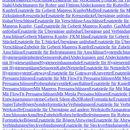
Stahl
Abdichtungen für Rohre und Fittings
Abdeckungen für Rohre
Be
Kupfer
Ersatzteile für Geberit Mapress Kupfer
Muffen
Ersatzteile für 
Zirkulation
Kreuzstücke
Ersatzteile für Kreuzstücke
Übergänge unlösba
lösbar
Verschlüsse
Ersatzteile für Verschlüsse
Anschlüsse
Ersatzteile fü
Mapress Kupfer, Gas
Ersatzteile für Geberit Mapress Kupfer, Gas
Muf
unlösbar
Ersatzteile für Übergänge unlösbar
Übergänge und Verbindun
Anschlüsse
Geberit Mapress Kupfer, FKM blau
Ersatzteile für Geber
Stücke
Ersatzteile für T-Stücke
Übergänge unlösbar
Ersatzteile für Üb
Verschlüsse
Zubehör für Geberit Mapress Kupfer
Ersatzteile für Zube
Anschlüsse
Ersatzteile für Befestigungen für Anschlüsse
Systemdichtu
Hygienespüleinheiten
Sensoren
Kabel
Abdeckungen und Abdeckplatte
mit Hygienespülung
Hygieneeinbaumodule
Ersatzteile für Hygieneei
mit Hygienespülung
Sensoren
Kabel
Netzteile
Ersatzteile für Netzteile
N
Hygienesystem
Gateways
Ersatzteile für Gateways
Konverter
Ersatzteil
Pressanschlüssen
Ersatzteile für Mit FlowFit Pressanschlüssen
Mit Mep
Pressanschlüssen
Probenahmeventile
Kugelhähne
Ersatzteile für Kuge
Pressanschlüssen
Mit Mapress Pressanschlüssen
Ersatzteile für Mit Ma
Mit FlowFit Pressanschlüssen
Mit Mepla Pressanschlüssen
Ersatzteile
Entwässerungssysteme
Geberit Silent-db20
Rohre
Formstücke
Ersatztei
SuperTube
Bögen
Sonderformstücke
Verbindungen
Ersatzteile für Ver
Werkstoffe
Ersatzteile für Übergänge auf andere Werkstoffe
Apparatea
Anschlusssteckmuffen
Zubehör
Rohrschellen
Befestigungen für Rohrsc
Formstücke
Bögen
Ersatzteile für Bögen
Abzweige
Ersatzteile für Abz
Verbindungen
Steckverbindungen
Ersatzteile für Steckverbindungen
Kr