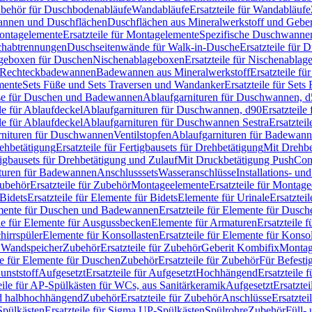
Zubehör für Duschbodenabläufe
Wandabläufe
Ersatzteile für Wandabläufe
wannen und Duschflächen
Duschflächen aus Mineralwerkstoff und Geberi
ntagelemente
Ersatzteile für Montagelemente
Spezifische Duschwanne
schabtrennungen
Duschseitenwände für Walk-in-Dusche
Ersatzteile für
lageboxen für Duschen
Nischenablageboxen
Ersatzteile für Nischenabla
ür Rechteckbadewannen
Badewannen aus Mineralwerkstoff
Ersatzteile f
mente
Sets Füße und Sets Traversen und Wandanker
Ersatzteile für Set
se für Duschen und Badewannen
Ablaufgarnituren für Duschwannen, 
ile für Ablaufdeckel
Ablaufgarnituren für Duschwannen, d90
Ersatzteil
ile für Ablaufdeckel
Ablaufgarnituren für Duschwannen Sestra
Ersatztei
rnituren für Duschwannen
Ventilstopfen
Ablaufgarnituren für Badewann
rehbetätigung
Ersatzteile für Fertigbausets für Drehbetätigung
Mit Drehbe
rtigbausets für Drehbetätigung und Zulauf
Mit Druckbetätigung PushCon
ituren für Badewannen
Anschlusssets
Wasseranschlüsse
Installations- un
ubehör
Ersatzteile für Zubehör
Montageelemente
Ersatzteile für Montag
Bidets
Ersatzteile für Elemente für Bidets
Elemente für Urinale
Ersatztei
mente für Duschen und Badewannen
Ersatzteile für Elemente für Dus
ile für Elemente für Ausgussbecken
Elemente für Armaturen
Ersatzteile 
hirrspüler
Elemente für Konsollasten
Ersatzteile für Elemente für Konso
r Wandspeicher
Zubehör
Ersatzteile für Zubehör
Geberit Kombifix
Montag
le für Elemente für Duschen
Zubehör
Ersatzteile für Zubehör
Für Befesti
unststoff
Aufgesetzt
Ersatzteile für Aufgesetzt
Hochhängend
Ersatzteile
eile für AP-Spülkästen für WCs, aus Sanitärkeramik
Aufgesetzt
Ersatztei
nd halbhochhängend
Zubehör
Ersatzteile für Zubehör
Anschlüsse
Ersatztei
pülkästen
Ersatzteile für Sigma UP-Spülkästen
Spülrohre
Zubehör
Füll- 