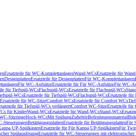
en
Ersatzteile für WC-Komplettanlagen
Wand-WCs
Ersatzteile für Wa
ken
Designplatten
Ersatzteile für Designplatten
Für WC-Komplettanlagen
tanlagen
Für WC-Aufsätze
Ersatzteile für Für WC-Aufsätze
Für WC-Au
eile für Tiefspül-WCs
Flachspül-WCs
Ersatzteile für Flachspül-WCs
Stan
iefspül-WCs
Ersatzteile für Tiefspül-WCs
Flachspül-WCs
Ersatzteile fü
Ersatzteile für WC-Sitze
Comfort WCs
Ersatzteile für Comfort WCs
Tie
rsatzteile für Tiefspül-WCs verlängert
Comfort WC-Sitze
Ersatzteile fü
WCs für Kinder
Wand-WCs
Ersatzteile für Wand-WCs
Stand-WCs
Ersatzt
r WC-Sitzringe
Hock-WCs
Mit Spülung
Zubehör
Befestigungsmaterial
Bide
C-Steuerungen
Betätigungsplatten
Ersatzteile für Betätigungsplatten
Für 
Kappa UP-Spülkästen
Ersatzteile für Für Kappa UP-Spülkästen
Für Twin
scher Spülauslösung
Ersatzteile für WC-Steuerungen mit elektronischer