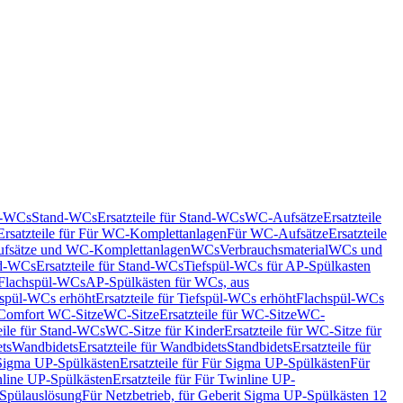
nd-WCs
Stand-WCs
Ersatzteile für Stand-WCs
WC-Aufsätze
Ersatzteile
Ersatzteile für Für WC-Komplettanlagen
Für WC-Aufsätze
Ersatzteile
fsätze und WC-Komplettanlagen
WCs
Verbrauchsmaterial
WCs und
d-WCs
Ersatzteile für Stand-WCs
Tiefspül-WCs für AP-Spülkasten
r Flachspül-WCs
AP-Spülkästen für WCs, aus
fspül-WCs erhöht
Ersatzteile für Tiefspül-WCs erhöht
Flachspül-WCs
r Comfort WC-Sitze
WC-Sitze
Ersatzteile für WC-Sitze
WC-
eile für Stand-WCs
WC-Sitze für Kinder
Ersatzteile für WC-Sitze für
ts
Wandbidets
Ersatzteile für Wandbidets
Standbidets
Ersatzteile für
Sigma UP-Spülkästen
Ersatzteile für Für Sigma UP-Spülkästen
Für
line UP-Spülkästen
Ersatzteile für Für Twinline UP-
 Spülauslösung
Für Netzbetrieb, für Geberit Sigma UP-Spülkästen 12