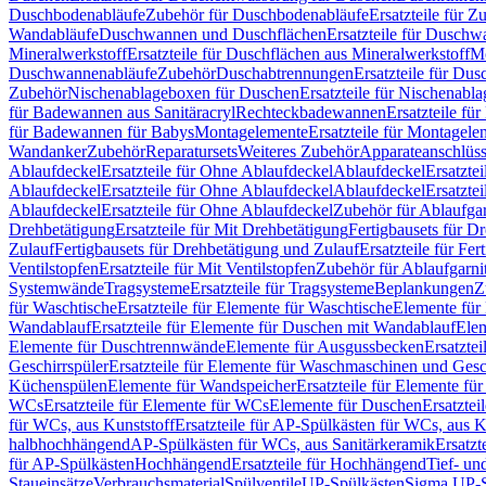
Duschbodenabläufe
Zubehör für Duschbodenabläufe
Ersatzteile für 
Wandabläufe
Duschwannen und Duschflächen
Ersatzteile für Dusch
Mineralwerkstoff
Ersatzteile für Duschflächen aus Mineralwerkstoff
Mo
Duschwannenabläufe
Zubehör
Duschabtrennungen
Ersatzteile für Du
Zubehör
Nischenablageboxen für Duschen
Ersatzteile für Nischenab
für Badewannen aus Sanitäracryl
Rechteckbadewannen
Ersatzteile f
für Badewannen für Babys
Montagelemente
Ersatzteile für Montagele
Wandanker
Zubehör
Reparatursets
Weiteres Zubehör
Apparateanschlüs
Ablaufdeckel
Ersatzteile für Ohne Ablaufdeckel
Ablaufdeckel
Ersatzte
Ablaufdeckel
Ersatzteile für Ohne Ablaufdeckel
Ablaufdeckel
Ersatzte
Ablaufdeckel
Ersatzteile für Ohne Ablaufdeckel
Zubehör für Ablaufga
Drehbetätigung
Ersatzteile für Mit Drehbetätigung
Fertigbausets für D
Zulauf
Fertigbausets für Drehbetätigung und Zulauf
Ersatzteile für Fe
Ventilstopfen
Ersatzteile für Mit Ventilstopfen
Zubehör für Ablaufgarn
Systemwände
Tragsysteme
Ersatzteile für Tragsysteme
Beplankungen
Z
für Waschtische
Ersatzteile für Elemente für Waschtische
Elemente für 
Wandablauf
Ersatzteile für Elemente für Duschen mit Wandablauf
Ele
Elemente für Duschtrennwände
Elemente für Ausgussbecken
Ersatzte
Geschirrspüler
Ersatzteile für Elemente für Waschmaschinen und Gesc
Küchenspülen
Elemente für Wandspeicher
Ersatzteile für Elemente fü
WCs
Ersatzteile für Elemente für WCs
Elemente für Duschen
Ersatztei
für WCs, aus Kunststoff
Ersatzteile für AP-Spülkästen für WCs, aus K
halbhochhängend
AP-Spülkästen für WCs, aus Sanitärkeramik
Ersatzt
für AP-Spülkästen
Hochhängend
Ersatzteile für Hochhängend
Tief- u
Staueinsätze
Verbrauchsmaterial
Spülventile
UP-Spülkästen
Sigma UP-S