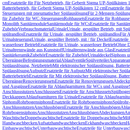
cm
Ersatzteile für Für Netzbetrieb, für Geberit Sigma UP-Spülkästen 
Batteriebetrieb, für Geberit Sigma UP-Spülkästen 12 cm
Ersatzteile f
Steuerungen mit pneumatischer Spülauslösung
Für 2-Mengen-Spülun
für Zubehör für WC-Steuerungen
Rohbausets
Ersatzteile für Rohbause
Monolith Sanitärmodule
Sanitärmodule für WCs
Ersatzteile für Sanit
Zubehör
Verbrauchsmaterial
Urinale
Urinale, gespülter Betrieb, mit Sp
spülrandlos
Ersatzteile für Urinale, gespülter Betrieb, spülrandlos
Für A
Urinalsteuerung
Urinale, gespülter Betrieb, mit / für Deckel
Ersatzteile
wasserloser Betrieb
Ersatzteile für Urinale, wasserloser Betrieb
Ohne D
Urinaltrennwände aus Kunststoff
Urinaltrennwände aus Glas
Ersatztei
Sanitärkeramik
Zubehör
Ersatzteile für Zubehör
Urinaldeckel
Siphons u
Übergänge
Befestigungsmaterial
Ablaufventile
Spülverteiler
Apparatean
Spülauslösung, Netzbetrieb
Mit elektronischer Spülauslösung, Batterie
Spülauslösung
Aufputz
Ersatzteile für Aufputz
Mit elektronischer Spül
Batteriebetrieb
Ersatzteile für Mit elektronischer Spülauslösung, Batter
Übergänge
Renovierungssets
Ersatzteile für Renovierungssets
Abdeckpl
und Ausgüsse
Ersatzteile für Ablaufgarnituren für WCs und Ausgüsse
Anschlussstutzen
Anschlusssets
Ersatzteile für Anschlusssets
Spülbogen
Deckkappen
Ablaufgarnituren für Urinale
Ersatzteile für Ablaufgarnitu
Siphons
Rohrbogensiphons
Ersatzteile für Rohrbogensiphons
Spülrohr
Anschlussstutzen
Anschlussbögen
Ersatzteile für Anschlussbögen
Ablau
Rohrbogensiphons
Anschlussstutzen
Anschlussbögen
Abdeckungen
An
Waschtische
Doppelwaschtische
Ersatzteile für Doppelwaschtische
Möb
Handwaschbecken
Aufsatzhandwaschbecken
Eckhandwaschbecken
H
Einbauwaschtische
Unterbauwaschtische
Ersatzteile für Unterbauwasc