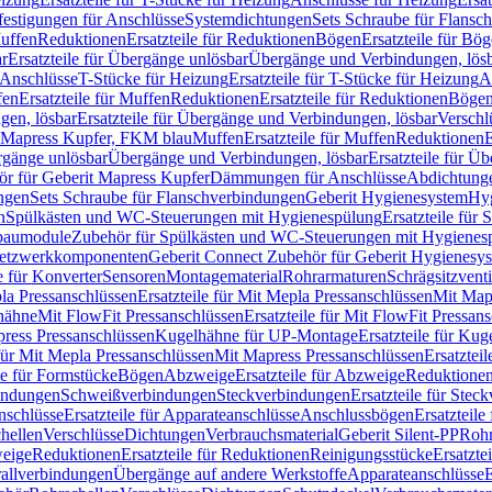
festigungen für Anschlüsse
Systemdichtungen
Sets Schraube für Flansc
Muffen
Reduktionen
Ersatzteile für Reduktionen
Bögen
Ersatzteile für Bö
r
Ersatzteile für Übergänge unlösbar
Übergänge und Verbindungen, lös
r Anschlüsse
T-Stücke für Heizung
Ersatzteile für T-Stücke für Heizung
A
fen
Ersatzteile für Muffen
Reduktionen
Ersatzteile für Reduktionen
Böge
gen, lösbar
Ersatzteile für Übergänge und Verbindungen, lösbar
Verschl
it Mapress Kupfer, FKM blau
Muffen
Ersatzteile für Muffen
Reduktionen
E
ergänge unlösbar
Übergänge und Verbindungen, lösbar
Ersatzteile für Ü
hör für Geberit Mapress Kupfer
Dämmungen für Anschlüsse
Abdichtunge
ngen
Sets Schraube für Flanschverbindungen
Geberit Hygienesystem
Hyg
n
Spülkästen und WC-Steuerungen mit Hygienespülung
Ersatzteile fü
nbaumodule
Zubehör für Spülkästen und WC-Steuerungen mit Hygienes
etzwerkkomponenten
Geberit Connect Zubehör für Geberit Hygienesy
e für Konverter
Sensoren
Montagematerial
Rohrarmaturen
Schrägsitzventi
la Pressanschlüssen
Ersatzteile für Mit Mepla Pressanschlüssen
Mit Map
lhähne
Mit FlowFit Pressanschlüssen
Ersatzteile für Mit FlowFit Pressan
press Pressanschlüssen
Kugelhähne für UP-Montage
Ersatzteile für Ku
 für Mit Mepla Pressanschlüssen
Mit Mapress Pressanschlüssen
Ersatztei
le für Formstücke
Bögen
Abzweige
Ersatzteile für Abzweige
Reduktione
bindungen
Schweißverbindungen
Steckverbindungen
Ersatzteile für Ste
nschlüsse
Ersatzteile für Apparateanschlüsse
Anschlussbögen
Ersatzteil
hellen
Verschlüsse
Dichtungen
Verbrauchsmaterial
Geberit Silent-PP
Roh
weige
Reduktionen
Ersatzteile für Reduktionen
Reinigungsstücke
Ersatzte
allverbindungen
Übergänge auf andere Werkstoffe
Apparateanschlüsse
E