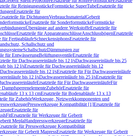
ial
Geberit Silent-Pro
Rohre
Ersatzteile für Rohre
Formstücke
Ersatzteile
zteile für Reinigungsstücke
Formstücke SuperTube
Ersatzteile für
ndungen
Ersatzteile für
Ersatzteile für Dichtungen
Verbrauchsmaterial
Geberit
nderformstücke
Ersatzteile für Sonderformstücke
Formstücke
ckverbindungen
Übergänge auf andere Werkstoffe
Ersatzteile für
schlüsse
Ersatzteile für Apparateanschlüsse
Anschlussbögen
Ersatzteile
e für Fertigabläufe
Schneckensiphons
Ersatzteile für
andschutz, Schallschutz und
rungssysteme
Schallschutz
Dämmungen zur
ile für Entwässerung
Belüftungsventile
Ersatzteile für
tzteile für Dachwassereinläufe bis 12 l/s
Dachwassereinläufe bis 25
fe bis 12 l/s
Ersatzteile für Dachwassereinläufe bis 12
Dachwassereinläufe bis 12 l/s
Ersatzteile für Für Dachwassereinläufe
ereinläufe bis 12 l/s
Dachwassereinläufe bis 25 l/s
Ersatzteile für
Dachwassereinläufe
Ersatzteile für Für Dachwassereinläufe
Für
für Dampfsperrenelemente
Zubehör
Ersatzteile für
nabläufe 13 x 13 cm
Ersatzteile für Bodenabläufe 13 x 13
teile für Zubehör
Werkzeuge, Netzwerkkomponenten und
presswerkzeuge
Presswerkzeuge Kompatibilität [1]
Ersatzteile für
kzeuge
Ersatzteile für
ushFit
Ersatzteile für Werkzeuge für Geberit
Geberit Mepla
Handpresswerkzeuge
Ersatzteile für
rsatzteile für Presswerkzeuge Kompatibilität
rkzeuge für Geberit Mapress
Ersatzteile für Werkzeuge für Geberit