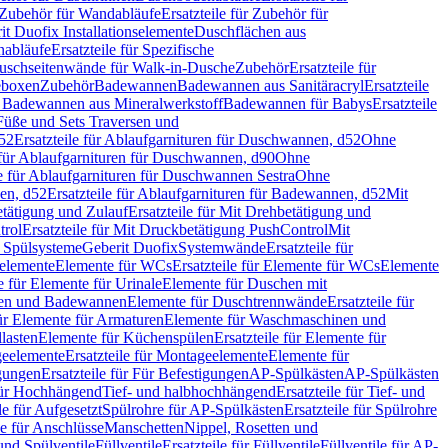
Zubehör für Wandabläufe
Ersatzteile für Zubehör für
t Duofix Installationselemente
Duschflächen aus
nabläufe
Ersatzteile für Spezifische
 Duschseitenwände für Walk-in-Dusche
Zubehör
Ersatzteile für
geboxen
Zubehör
Badewannen
Badewannen aus Sanitäracryl
Ersatzteile
ür Badewannen aus Mineralwerkstoff
Badewannen für Babys
Ersatzteile
s Füße und Sets Traversen und
d52
Ersatzteile für Ablaufgarnituren für Duschwannen, d52
Ohne
e für Ablaufgarnituren für Duschwannen, d90
Ohne
le für Ablaufgarnituren für Duschwannen Sestra
Ohne
en, d52
Ersatzteile für Ablaufgarnituren für Badewannen, d52
Mit
tätigung und Zulauf
Ersatzteile für Mit Drehbetätigung und
trol
Ersatzteile für Mit Druckbetätigung PushControl
Mit
d Spülsysteme
Geberit Duofix
Systemwände
Ersatzteile für
eelemente
Elemente für WCs
Ersatzteile für Elemente für WCs
Elemente
le für Elemente für Urinale
Elemente für Duschen mit
chen und Badewannen
Elemente für Duschtrennwände
Ersatzteile für
für Elemente für Armaturen
Elemente für Waschmaschinen und
llasten
Elemente für Küchenspülen
Ersatzteile für Elemente für
eelemente
Ersatzteile für Montageelemente
Elemente für
gungen
Ersatzteile für Für Befestigungen
AP-Spülkästen
AP-Spülkästen
 für Hochhängend
Tief- und halbhochhängend
Ersatzteile für Tief- und
le für Aufgesetzt
Spülrohre für AP-Spülkästen
Ersatzteile für Spülrohre
le für Anschlüsse
Manschetten
Nippel, Rosetten und
und Spülventile
Füllventile
Ersatzteile für Füllventile
Füllventile für AP-