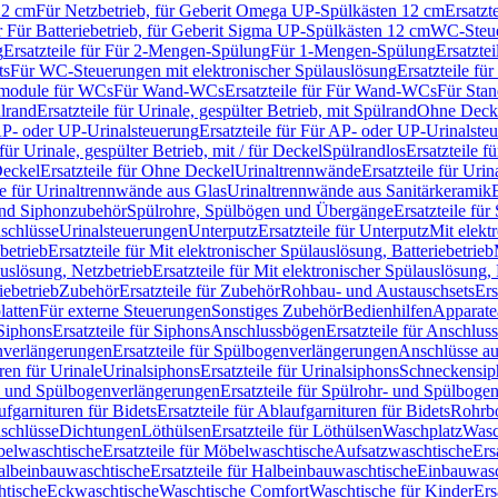
12 cm
Für Netzbetrieb, für Geberit Omega UP-Spülkästen 12 cm
Ersatzt
ür Für Batteriebetrieb, für Geberit Sigma UP-Spülkästen 12 cm
WC-Steue
g
Ersatzteile für Für 2-Mengen-Spülung
Für 1-Mengen-Spülung
Ersatzte
ts
Für WC-Steuerungen mit elektronischer Spülauslösung
Ersatzteile f
ärmodule für WCs
Für Wand-WCs
Ersatzteile für Für Wand-WCs
Für Sta
ülrand
Ersatzteile für Urinale, gespülter Betrieb, mit Spülrand
Ohne Deck
P- oder UP-Urinalsteuerung
Ersatzteile für Für AP- oder UP-Urinalste
 für Urinale, gespülter Betrieb, mit / für Deckel
Spülrandlos
Ersatzteile f
eckel
Ersatzteile für Ohne Deckel
Urinaltrennwände
Ersatzteile für Uri
le für Urinaltrennwände aus Glas
Urinaltrennwände aus Sanitärkeramik
nd Siphonzubehör
Spülrohre, Spülbögen und Übergänge
Ersatzteile fü
schlüsse
Urinalsteuerungen
Unterputz
Ersatzteile für Unterputz
Mit elekt
betrieb
Ersatzteile für Mit elektronischer Spülauslösung, Batteriebetrieb
auslösung, Netzbetrieb
Ersatzteile für Mit elektronischer Spülauslösung,
iebetrieb
Zubehör
Ersatzteile für Zubehör
Rohbau- und Austauschsets
Ers
atten
Für externe Steuerungen
Sonstiges Zubehör
Bedienhilfen
Apparate
Siphons
Ersatzteile für Siphons
Anschlussbögen
Ersatzteile für Anschlu
verlängerungen
Ersatzteile für Spülbogenverlängerungen
Anschlüsse a
ren für Urinale
Urinalsiphons
Ersatzteile für Urinalsiphons
Schneckensip
- und Spülbogenverlängerungen
Ersatzteile für Spülrohr- und Spülbog
fgarnituren für Bidets
Ersatzteile für Ablaufgarnituren für Bidets
Rohrb
schlüsse
Dichtungen
Löthülsen
Ersatzteile für Löthülsen
Waschplatz
Wasc
elwaschtische
Ersatzteile für Möbelwaschtische
Aufsatzwaschtische
Ers
albeinbauwaschtische
Ersatzteile für Halbeinbauwaschtische
Einbauwasc
htische
Eckwaschtische
Waschtische Comfort
Waschtische für Kinder
Ers