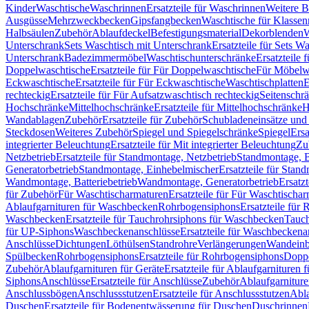
Kinder
Waschtische
Waschrinnen
Ersatzteile für Waschrinnen
Weitere 
Ausgüsse
Mehrzweckbecken
Gipsfangbecken
Waschtische für Klasse
Halbsäulen
Zubehör
Ablaufdeckel
Befestigungsmaterial
Dekorblenden
W
Unterschrank
Sets Waschtisch mit Unterschrank
Ersatzteile für Sets W
Unterschrank
Badezimmermöbel
Waschtischunterschränke
Ersatzteile 
Doppelwaschtische
Ersatzteile für Für Doppelwaschtische
Für Möbelw
Eckwaschtische
Ersatzteile für Für Eckwaschtische
Waschtischplatten
E
rechteckig
Ersatzteile für Für Aufsatzwaschtisch rechteckig
Seitenschr
Hochschränke
Mittelhochschränke
Ersatzteile für Mittelhochschränke
H
Wandablagen
Zubehör
Ersatzteile für Zubehör
Schubladeneinsätze un
Steckdosen
Weiteres Zubehör
Spiegel und Spiegelschränke
Spiegel
Ersa
integrierter Beleuchtung
Ersatzteile für Mit integrierter Beleuchtung
Zu
Netzbetrieb
Ersatzteile für Standmontage, Netzbetrieb
Standmontage, Ba
Generatorbetrieb
Standmontage, Einhebelmischer
Ersatzteile für Stan
Wandmontage, Batteriebetrieb
Wandmontage, Generatorbetrieb
Ersatz
für Zubehör
Für Waschtischarmaturen
Ersatzteile für Für Waschtischa
Ablaufgarnituren für Waschbecken
Rohrbogensiphons
Ersatzteile für
Waschbecken
Ersatzteile für Tauchrohrsiphons für Waschbecken
Tauch
für UP-Siphons
Waschbeckenanschlüsse
Ersatzteile für Waschbeckena
Anschlüsse
Dichtungen
Löthülsen
Standrohre
Verlängerungen
Wandeinb
Spülbecken
Rohrbogensiphons
Ersatzteile für Rohrbogensiphons
Dopp
Zubehör
Ablaufgarnituren für Geräte
Ersatzteile für Ablaufgarnituren 
Siphons
Anschlüsse
Ersatzteile für Anschlüsse
Zubehör
Ablaufgarnitur
Anschlussbögen
Anschlussstutzen
Ersatzteile für Anschlussstutzen
Abla
Duschen
Ersatzteile für Bodenentwässerung für Duschen
Duschrinnen