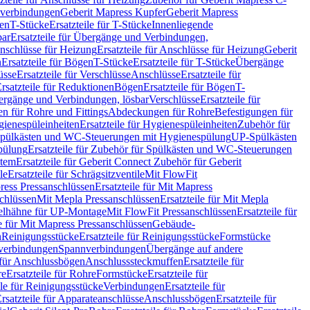
hverbindungen
Geberit Mapress Kupfer
Geberit Mapress
gen
T-Stücke
Ersatzteile für T-Stücke
Innenliegende
bar
Ersatzteile für Übergänge und Verbindungen,
nschlüsse für Heizung
Ersatzteile für Anschlüsse für Heizung
Geberit
n
Ersatzteile für Bögen
T-Stücke
Ersatzteile für T-Stücke
Übergänge
üsse
Ersatzteile für Verschlüsse
Anschlüsse
Ersatzteile für
rsatzteile für Reduktionen
Bögen
Ersatzteile für Bögen
T-
bergänge und Verbindungen, lösbar
Verschlüsse
Ersatzteile für
n für Rohre und Fittings
Abdeckungen für Rohre
Befestigungen für
ienespüleinheiten
Ersatzteile für Hygienespüleinheiten
Zubehör für
r Spülkästen und WC-Steuerungen mit Hygienespülung
UP-Spülkästen
pülung
Ersatzteile für Zubehör für Spülkästen und WC-Steuerungen
stem
Ersatzteile für Geberit Connect Zubehör für Geberit
le
Ersatzteile für Schrägsitzventile
Mit FlowFit
ress Pressanschlüssen
Ersatzteile für Mit Mapress
schlüssen
Mit Mepla Pressanschlüssen
Ersatzteile für Mit Mepla
gelhähne für UP-Montage
Mit FlowFit Pressanschlüssen
Ersatzteile für
le für Mit Mapress Pressanschlüssen
Gebäude-
n
Reinigungsstücke
Ersatzteile für Reinigungsstücke
Formstücke
ckverbindungen
Spannverbindungen
Übergänge auf andere
e für Anschlussbögen
Anschlusssteckmuffen
Ersatzteile für
re
Ersatzteile für Rohre
Formstücke
Ersatzteile für
ile für Reinigungsstücke
Verbindungen
Ersatzteile für
rsatzteile für Apparateanschlüsse
Anschlussbögen
Ersatzteile für