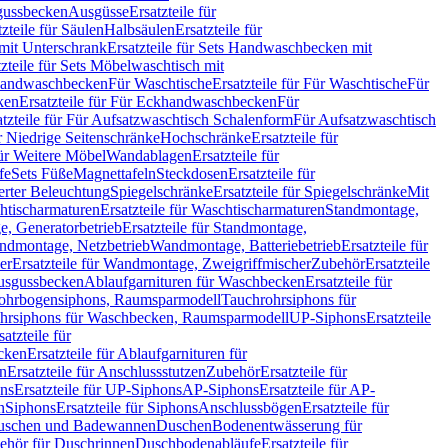
sgussbecken
Ausgüsse
Ersatzteile für
tzteile für Säulen
Halbsäulen
Ersatzteile für
mit Unterschrank
Ersatzteile für Sets Handwaschbecken mit
tzteile für Sets Möbelwaschtisch mit
 Handwaschbecken
Für Waschtische
Ersatzteile für Für Waschtische
Für
ken
Ersatzteile für Für Eckhandwaschbecken
Für
atzteile für Für Aufsatzwaschtisch Schalenform
Für Aufsatzwaschtisch
ür Niedrige Seitenschränke
Hochschränke
Ersatzteile für
für Weitere Möbel
Wandablagen
Ersatzteile für
fe
Sets Füße
Magnettafeln
Steckdosen
Ersatzteile für
ierter Beleuchtung
Spiegelschränke
Ersatzteile für Spiegelschränke
Mit
htischarmaturen
Ersatzteile für Waschtischarmaturen
Standmontage,
, Generatorbetrieb
Ersatzteile für Standmontage,
andmontage, Netzbetrieb
Wandmontage, Batteriebetrieb
Ersatzteile für
er
Ersatzteile für Wandmontage, Zweigriffmischer
Zubehör
Ersatzteile
Ausgussbecken
Ablaufgarnituren für Waschbecken
Ersatzteile für
 Rohrbogensiphons, Raumsparmodell
Tauchrohrsiphons für
rohrsiphons für Waschbecken, Raumsparmodell
UP-Siphons
Ersatzteile
satzteile für
ecken
Ersatzteile für Ablaufgarnituren für
en
Ersatzteile für Anschlussstutzen
Zubehör
Ersatzteile für
ns
Ersatzteile für UP-Siphons
AP-Siphons
Ersatzteile für AP-
n
Siphons
Ersatzteile für Siphons
Anschlussbögen
Ersatzteile für
uschen und Badewannen
Duschen
Bodenentwässerung für
behör für Duschrinnen
Duschbodenabläufe
Ersatzteile für