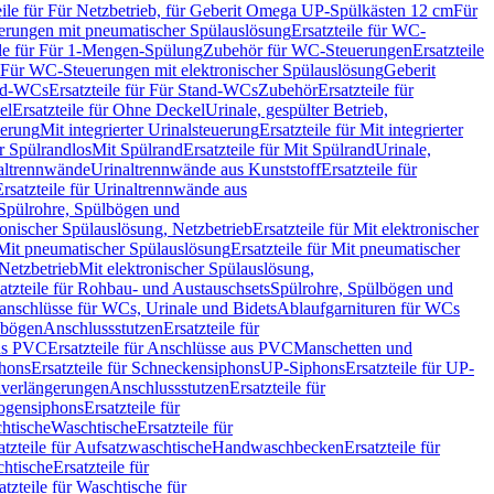
eile für Für Netzbetrieb, für Geberit Omega UP-Spülkästen 12 cm
Für
rungen mit pneumatischer Spülauslösung
Ersatzteile für WC-
ile für Für 1-Mengen-Spülung
Zubehör für WC-Steuerungen
Ersatzteile
ür Für WC-Steuerungen mit elektronischer Spülauslösung
Geberit
nd-WCs
Ersatzteile für Für Stand-WCs
Zubehör
Ersatzteile für
el
Ersatzteile für Ohne Deckel
Urinale, gespülter Betrieb,
uerung
Mit integrierter Urinalsteuerung
Ersatzteile für Mit integrierter
ür Spülrandlos
Mit Spülrand
Ersatzteile für Mit Spülrand
Urinale,
naltrennwände
Urinaltrennwände aus Kunststoff
Ersatzteile für
Ersatzteile für Urinaltrennwände aus
r Spülrohre, Spülbögen und
ronischer Spülauslösung, Netzbetrieb
Ersatzteile für Mit elektronischer
Mit pneumatischer Spülauslösung
Ersatzteile für Mit pneumatischer
 Netzbetrieb
Mit elektronischer Spülauslösung,
atzteile für Rohbau- und Austauschsets
Spülrohre, Spülbögen und
anschlüsse für WCs, Urinale und Bidets
Ablaufgarnituren für WCs
ssbögen
Anschlussstutzen
Ersatzteile für
us PVC
Ersatzteile für Anschlüsse aus PVC
Manschetten und
hons
Ersatzteile für Schneckensiphons
UP-Siphons
Ersatzteile für UP-
enverlängerungen
Anschlussstutzen
Ersatzteile für
ogensiphons
Ersatzteile für
htische
Waschtische
Ersatzteile für
atzteile für Aufsatzwaschtische
Handwaschbecken
Ersatzteile für
htische
Ersatzteile für
atzteile für Waschtische für