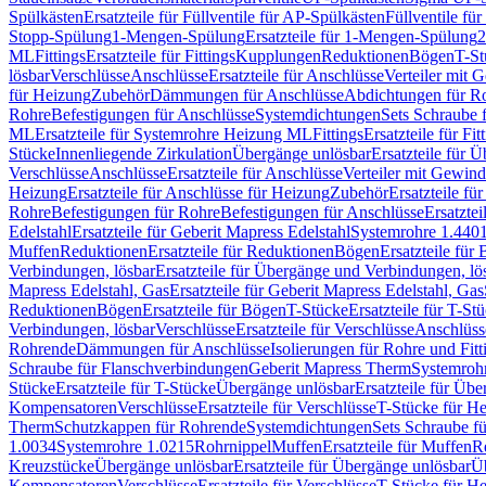
Spülkästen
Ersatzteile für Füllventile für AP-Spülkästen
Füllventile fü
Stopp-Spülung
1-Mengen-Spülung
Ersatzteile für 1-Mengen-Spülung
2
ML
Fittings
Ersatzteile für Fittings
Kupplungen
Reduktionen
Bögen
T-St
lösbar
Verschlüsse
Anschlüsse
Ersatzteile für Anschlüsse
Verteiler mit 
für Heizung
Zubehör
Dämmungen für Anschlüsse
Abdichtungen für Ro
Rohre
Befestigungen für Anschlüsse
Systemdichtungen
Sets Schraube 
ML
Ersatzteile für Systemrohre Heizung ML
Fittings
Ersatzteile für Fit
Stücke
Innenliegende Zirkulation
Übergänge unlösbar
Ersatzteile für 
Verschlüsse
Anschlüsse
Ersatzteile für Anschlüsse
Verteiler mit Gewin
Heizung
Ersatzteile für Anschlüsse für Heizung
Zubehör
Ersatzteile fü
Rohre
Befestigungen für Rohre
Befestigungen für Anschlüsse
Ersatzte
Edelstahl
Ersatzteile für Geberit Mapress Edelstahl
Systemrohre 1.440
Muffen
Reduktionen
Ersatzteile für Reduktionen
Bögen
Ersatzteile für
Verbindungen, lösbar
Ersatzteile für Übergänge und Verbindungen, lö
Mapress Edelstahl, Gas
Ersatzteile für Geberit Mapress Edelstahl, Gas
Reduktionen
Bögen
Ersatzteile für Bögen
T-Stücke
Ersatzteile für T-St
Verbindungen, lösbar
Verschlüsse
Ersatzteile für Verschlüsse
Anschlüss
Rohrende
Dämmungen für Anschlüsse
Isolierungen für Rohre und Fitt
Schraube für Flanschverbindungen
Geberit Mapress Therm
Systemroh
Stücke
Ersatzteile für T-Stücke
Übergänge unlösbar
Ersatzteile für Üb
Kompensatoren
Verschlüsse
Ersatzteile für Verschlüsse
T-Stücke für H
Therm
Schutzkappen für Rohrende
Systemdichtungen
Sets Schraube f
1.0034
Systemrohre 1.0215
Rohrnippel
Muffen
Ersatzteile für Muffen
R
Kreuzstücke
Übergänge unlösbar
Ersatzteile für Übergänge unlösbar
Üb
Kompensatoren
Verschlüsse
Ersatzteile für Verschlüsse
T-Stücke für H