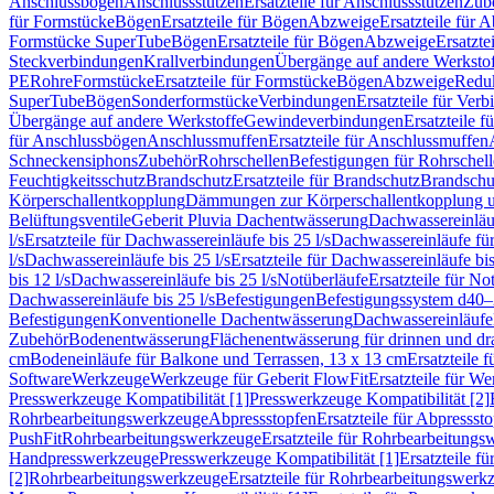
Anschlussbögen
Anschlussstutzen
Ersatzteile für Anschlussstutzen
Zub
für Formstücke
Bögen
Ersatzteile für Bögen
Abzweige
Ersatzteile für 
Formstücke SuperTube
Bögen
Ersatzteile für Bögen
Abzweige
Ersatzte
Steckverbindungen
Krallverbindungen
Übergänge auf andere Werksto
PE
Rohre
Formstücke
Ersatzteile für Formstücke
Bögen
Abzweige
Redu
SuperTube
Bögen
Sonderformstücke
Verbindungen
Ersatzteile für Ver
Übergänge auf andere Werkstoffe
Gewindeverbindungen
Ersatzteile 
für Anschlussbögen
Anschlussmuffen
Ersatzteile für Anschlussmuffen
Schneckensiphons
Zubehör
Rohrschellen
Befestigungen für Rohrschel
Feuchtigkeitsschutz
Brandschutz
Ersatzteile für Brandschutz
Brandschu
Körperschallentkopplung
Dämmungen zur Körperschallentkopplung 
Belüftungsventile
Geberit Pluvia Dachentwässerung
Dachwassereinläu
l/s
Ersatzteile für Dachwassereinläufe bis 25 l/s
Dachwassereinläufe fü
l/s
Dachwassereinläufe bis 25 l/s
Ersatzteile für Dachwassereinläufe bis
bis 12 l/s
Dachwassereinläufe bis 25 l/s
Notüberläufe
Ersatzteile für No
Dachwassereinläufe bis 25 l/s
Befestigungen
Befestigungssystem d40
Befestigungen
Konventionelle Dachentwässerung
Dachwassereinläufe
Zubehör
Bodenentwässerung
Flächenentwässerung für drinnen und d
cm
Bodeneinläufe für Balkone und Terrassen, 13 x 13 cm
Ersatzteile 
Software
Werkzeuge
Werkzeuge für Geberit FlowFit
Ersatzteile für W
Presswerkzeuge Kompatibilität [1]
Presswerkzeuge Kompatibilität [2]
Rohrbearbeitungswerkzeuge
Abpressstopfen
Ersatzteile für Abpressst
PushFit
Rohrbearbeitungswerkzeuge
Ersatzteile für Rohrbearbeitung
Handpresswerkzeuge
Presswerkzeuge Kompatibilität [1]
Ersatzteile f
[2]
Rohrbearbeitungswerkzeuge
Ersatzteile für Rohrbearbeitungswerk