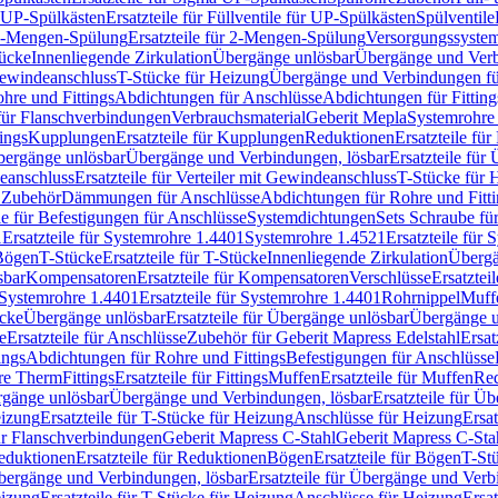
r UP-Spülkästen
Ersatzteile für Füllventile für UP-Spülkästen
Spülventile
-Mengen-Spülung
Ersatzteile für 2-Mengen-Spülung
Versorgungssyste
ücke
Innenliegende Zirkulation
Übergänge unlösbar
Übergänge und Verb
Gewindeanschluss
T-Stücke für Heizung
Übergänge und Verbindungen fü
hre und Fittings
Abdichtungen für Anschlüsse
Abdichtungen für Fitting
für Flanschverbindungen
Verbrauchsmaterial
Geberit Mepla
Systemrohr
tings
Kupplungen
Ersatzteile für Kupplungen
Reduktionen
Ersatzteile fü
Übergänge unlösbar
Übergänge und Verbindungen, lösbar
Ersatzteile fü
deanschluss
Ersatzteile für Verteiler mit Gewindeanschluss
T-Stücke für 
r Zubehör
Dämmungen für Anschlüsse
Abdichtungen für Rohre und Fitti
ile für Befestigungen für Anschlüsse
Systemdichtungen
Sets Schraube fü
1
Ersatzteile für Systemrohre 1.4401
Systemrohre 1.4521
Ersatzteile für
 Bögen
T-Stücke
Ersatzteile für T-Stücke
Innenliegende Zirkulation
Übergä
sbar
Kompensatoren
Ersatzteile für Kompensatoren
Verschlüsse
Ersatztei
Systemrohre 1.4401
Ersatzteile für Systemrohre 1.4401
Rohrnippel
Muff
ücke
Übergänge unlösbar
Ersatzteile für Übergänge unlösbar
Übergänge u
e
Ersatzteile für Anschlüsse
Zubehör für Geberit Mapress Edelstahl
Ersat
ings
Abdichtungen für Rohre und Fittings
Befestigungen für Anschlüsse
re Therm
Fittings
Ersatzteile für Fittings
Muffen
Ersatzteile für Muffen
Re
ergänge unlösbar
Übergänge und Verbindungen, lösbar
Ersatzteile für Ü
eizung
Ersatzteile für T-Stücke für Heizung
Anschlüsse für Heizung
Ersat
ür Flanschverbindungen
Geberit Mapress C-Stahl
Geberit Mapress C-Sta
eduktionen
Ersatzteile für Reduktionen
Bögen
Ersatzteile für Bögen
T-St
ergänge und Verbindungen, lösbar
Ersatzteile für Übergänge und Verb
eizung
Ersatzteile für T-Stücke für Heizung
Anschlüsse für Heizung
Ersat