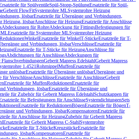
Ersatzteile für Spülventile
Spül-Stopp-Spülung
Ersatzteile für Spül-
me
Geberit FlowFit
Systemrohre ML
Systemrohre Heizung
indungen, lösbar
Ersatzteile für Übergänge und Verbindungen,
r Heizung, lösbar
Anschlüsse für Heizung
Ersatzteile für Anschlüsse
s
Abdeckungen für Rohre
Abdeckung für Fittings
Befestigungen für
e ML
Ersatzteile für Systemrohre ML
Systemrohre Heizung
r Reduktionen
Winkel
Ersatzteile für Winkel
T-Stücke
Ersatzteile für T-
r Übergänge und Verbindungen, lösbar
Verschlüsse
Ersatzteile für
Heizung
Ersatzteile für T-Stücke für Heizung
Anschlüsse für
ngs
Abdichtungen für Anschlüsse
Abdeckungen für
r Flanschverbindungen
Geberit Mapress Edelstahl
Geberit Mapress
 Systemrohre 1.4521
Rohrnippel
Muffen
Ersatzteile für
nge unlösbar
Ersatzteile für Übergänge unlösbar
Übergänge und
le für Verschlüsse
Anschlüsse
Ersatzteile für Anschlüsse
Geberit
en
Ersatzteile für Muffen
Reduktionen
Ersatzteile für
nd Verbindungen, lösbar
Ersatzteile für Übergänge und
zteile für Zubehör für Geberit Mapress Edelstahl
Schutzkappen für
Ersatzteile für Befestigungen für Anschlüsse
Systemdichtungen
Sets
duktionen
Ersatzteile für Reduktionen
Bögen
Ersatzteile für Bögen
T-
bergänge und Verbindungen, lösbar
Kompensatoren
Ersatzteile für
zteile für Anschlüsse für Heizung
Zubehör für Geberit Mapress
hl
Ersatzteile für Geberit Mapress C-Stahl
Systemrohre
ücke
Ersatzteile für T-Stücke
Kreuzstücke
Ersatzteile für
indungen, lösbar
Kompensatoren
Ersatzteile für
zteile für Anschlüsse für Heizung
Zubehör für Geberit Mapress C-