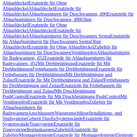
Ablaufdeckel
Ersatzteile für Ohne
Ablaufdeckel
Ablaufdeckel
Ersatzteile für
Ablaufdeckel
Ablaufgarnituren für Duschwannen, d90
Ersatzteile für
Ablaufgarnituren für Duschwannen, d90
Ohne
Ablaufdeckel
Ersatzteile für Ohne
Ablaufdeckel
Ablaufdeckel
Ersatzteile für
Ablaufdeckel
Ablaufgarnituren für Duschwannen Sestra
Ersatzteile
für Ablaufgarnituren für Duschwannen Sestra
Ohne
Ablaufdeckel
Ersatzteile für Ohne Ablaufdeckel
Zubehör für
Ablaufgarnituren für Duschwannen
Ventilstopfen
Ablaufgarnituren
für Badewannen, d52
Ersatzteile für Ablaufgarnituren für
Badewannen, d52
Mit Drehbetätigung
Ersatzteile für Mit
Drehbetätigung
Fertigbausets für Drehbetätigung
Ersatzteile für
Fertigbausets für Drehbetätigung
Mit Drehbetätigung und
Zulauf
Ersatzteile für Mit Drehbetätigung und Zulauf
Fertigbausets
für Drehbetätigung und Zulauf
Ersatzteile für Fertigbausets für
Drehbetätigung und Zulauf
Mit Druckbetätigung
PushControl
Ersatzteile für Mit Druckbetätigung PushControl
Mit
Ventilstopfen
Ersatzteile für Mit Ventilstopfen
Zubehör für
Ablaufgarnituren für
Badewannen
Anschlusssets
Wasseranschlüsse
Installations- und
Spülsysteme
Geberit Duofix
Systemwände
Ersatzteile für
Systemwände
Tragsysteme
Ersatzteile für
Tragsysteme
Beplankungen
Zubehör
Ersatzteile für
Zubehör
Montageelemente
Ersatzteile für Montageelemente
Elemente