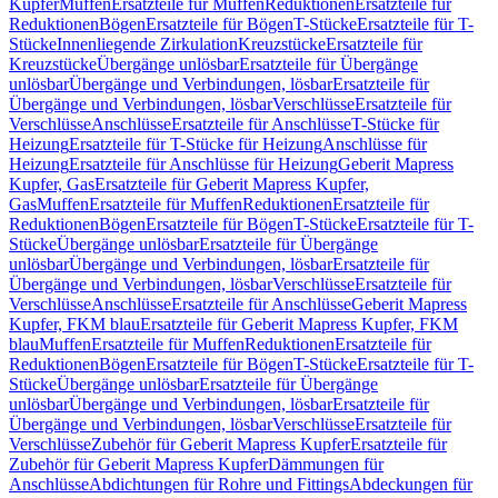
Kupfer
Muffen
Ersatzteile für Muffen
Reduktionen
Ersatzteile für
Reduktionen
Bögen
Ersatzteile für Bögen
T-Stücke
Ersatzteile für T-
Stücke
Innenliegende Zirkulation
Kreuzstücke
Ersatzteile für
Kreuzstücke
Übergänge unlösbar
Ersatzteile für Übergänge
unlösbar
Übergänge und Verbindungen, lösbar
Ersatzteile für
Übergänge und Verbindungen, lösbar
Verschlüsse
Ersatzteile für
Verschlüsse
Anschlüsse
Ersatzteile für Anschlüsse
T-Stücke für
Heizung
Ersatzteile für T-Stücke für Heizung
Anschlüsse für
Heizung
Ersatzteile für Anschlüsse für Heizung
Geberit Mapress
Kupfer, Gas
Ersatzteile für Geberit Mapress Kupfer,
Gas
Muffen
Ersatzteile für Muffen
Reduktionen
Ersatzteile für
Reduktionen
Bögen
Ersatzteile für Bögen
T-Stücke
Ersatzteile für T-
Stücke
Übergänge unlösbar
Ersatzteile für Übergänge
unlösbar
Übergänge und Verbindungen, lösbar
Ersatzteile für
Übergänge und Verbindungen, lösbar
Verschlüsse
Ersatzteile für
Verschlüsse
Anschlüsse
Ersatzteile für Anschlüsse
Geberit Mapress
Kupfer, FKM blau
Ersatzteile für Geberit Mapress Kupfer, FKM
blau
Muffen
Ersatzteile für Muffen
Reduktionen
Ersatzteile für
Reduktionen
Bögen
Ersatzteile für Bögen
T-Stücke
Ersatzteile für T-
Stücke
Übergänge unlösbar
Ersatzteile für Übergänge
unlösbar
Übergänge und Verbindungen, lösbar
Ersatzteile für
Übergänge und Verbindungen, lösbar
Verschlüsse
Ersatzteile für
Verschlüsse
Zubehör für Geberit Mapress Kupfer
Ersatzteile für
Zubehör für Geberit Mapress Kupfer
Dämmungen für
Anschlüsse
Abdichtungen für Rohre und Fittings
Abdeckungen für