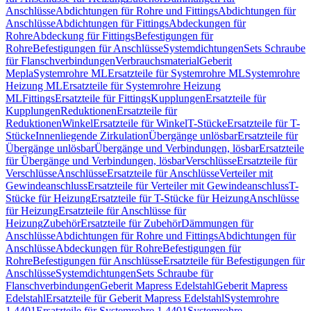
Anschlüsse
Abdichtungen für Rohre und Fittings
Abdichtungen für
Anschlüsse
Abdichtungen für Fittings
Abdeckungen für
Rohre
Abdeckung für Fittings
Befestigungen für
Rohre
Befestigungen für Anschlüsse
Systemdichtungen
Sets Schraube
für Flanschverbindungen
Verbrauchsmaterial
Geberit
Mepla
Systemrohre ML
Ersatzteile für Systemrohre ML
Systemrohre
Heizung ML
Ersatzteile für Systemrohre Heizung
ML
Fittings
Ersatzteile für Fittings
Kupplungen
Ersatzteile für
Kupplungen
Reduktionen
Ersatzteile für
Reduktionen
Winkel
Ersatzteile für Winkel
T-Stücke
Ersatzteile für T-
Stücke
Innenliegende Zirkulation
Übergänge unlösbar
Ersatzteile für
Übergänge unlösbar
Übergänge und Verbindungen, lösbar
Ersatzteile
für Übergänge und Verbindungen, lösbar
Verschlüsse
Ersatzteile für
Verschlüsse
Anschlüsse
Ersatzteile für Anschlüsse
Verteiler mit
Gewindeanschluss
Ersatzteile für Verteiler mit Gewindeanschluss
T-
Stücke für Heizung
Ersatzteile für T-Stücke für Heizung
Anschlüsse
für Heizung
Ersatzteile für Anschlüsse für
Heizung
Zubehör
Ersatzteile für Zubehör
Dämmungen für
Anschlüsse
Abdichtungen für Rohre und Fittings
Abdichtungen für
Anschlüsse
Abdeckungen für Rohre
Befestigungen für
Rohre
Befestigungen für Anschlüsse
Ersatzteile für Befestigungen für
Anschlüsse
Systemdichtungen
Sets Schraube für
Flanschverbindungen
Geberit Mapress Edelstahl
Geberit Mapress
Edelstahl
Ersatzteile für Geberit Mapress Edelstahl
Systemrohre
1.4401
Ersatzteile für Systemrohre 1.4401
Systemrohre