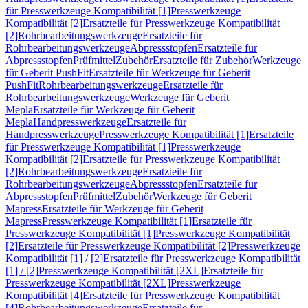
für Presswerkzeuge Kompatibilität [1]
Presswerkzeuge
Kompatibilität [2]
Ersatzteile für Presswerkzeuge Kompatibilität
[2]
Rohrbearbeitungswerkzeuge
Ersatzteile für
Rohrbearbeitungswerkzeuge
Abpressstopfen
Ersatzteile für
Abpressstopfen
Prüfmittel
Zubehör
Ersatzteile für Zubehör
Werkzeuge
für Geberit PushFit
Ersatzteile für Werkzeuge für Geberit
PushFit
Rohrbearbeitungswerkzeuge
Ersatzteile für
Rohrbearbeitungswerkzeuge
Werkzeuge für Geberit
Mepla
Ersatzteile für Werkzeuge für Geberit
Mepla
Handpresswerkzeuge
Ersatzteile für
Handpresswerkzeuge
Presswerkzeuge Kompatibilität [1]
Ersatzteile
für Presswerkzeuge Kompatibilität [1]
Presswerkzeuge
Kompatibilität [2]
Ersatzteile für Presswerkzeuge Kompatibilität
[2]
Rohrbearbeitungswerkzeuge
Ersatzteile für
Rohrbearbeitungswerkzeuge
Abpressstopfen
Ersatzteile für
Abpressstopfen
Prüfmittel
Zubehör
Werkzeuge für Geberit
Mapress
Ersatzteile für Werkzeuge für Geberit
Mapress
Presswerkzeuge Kompatibilität [1]
Ersatzteile für
Presswerkzeuge Kompatibilität [1]
Presswerkzeuge Kompatibilität
[2]
Ersatzteile für Presswerkzeuge Kompatibilität [2]
Presswerkzeuge
Kompatibilität [1] / [2]
Ersatzteile für Presswerkzeuge Kompatibilität
[1] / [2]
Presswerkzeuge Kompatibilität [2XL]
Ersatzteile für
Presswerkzeuge Kompatibilität [2XL]
Presswerkzeuge
Kompatibilität [4]
Ersatzteile für Presswerkzeuge Kompatibilität
[4]
Rohrbearbeitungswerkzeuge
Ersatzteile für