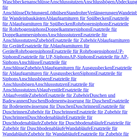
Waschbeckenanschlüsse
Anschlussstutzen
Anschlussbögen
Abdeckung
für
Anschlüsse
Dichtungen
Löthülsen
Standrohre
Verlängerungen
Wandeinb
für Wandeinbaukästen
Ablaufgarnituren für Spülbecken
Ersatzteile
für Ablaufgarnituren für Spülbecken
Rohrbogensiphons
Ersatzteile
für Rohrbogensiphons
Doppelkammersiphons
Ersatzteile für
Doppelkammersiphons
Anschlussstutzen
Ersatzteile für
Anschlussstutzen
Zubehör
Ersatzteile für Zubehör
Ablaufgarnituren
für Geräte
Ersatzteile für Ablaufgarnituren für
Geräte
Rohrbogensiphons
Ersatzteile für Rohrbogensiphons
UP-
Siphons
Ersatzteile für UP-Siphons
AP-Siphons
Ersatzteile für AP-
Siphons
Anschlüsse
Ersatzteile für
Anschlüsse
Zubehör
Ablaufgarnituren für Ausgussbecken
Ersatzteile
für Ablaufgarnituren für Ausgussbecken
Siphons
Ersatzteile für
Siphons
Anschlussbögen
Ersatzteile für
Anschlussbögen
Anschlussstutzen
Ersatzteile für
Anschlussstutzen
Ablaufventile
Ersatzteile für
Ablaufventile
Zubehör
Ersatzteile für Zubehör
Duschen und
Badewannen
Duschen
Bodenentwässerung für Duschen
Ersatzteile
für Bodenentwässerung für Duschen
Duschrinnen
Ersatzteile für
Duschrinnen
Zubehör für Duschrinnen
Ersatzteile für Zubehör für
Duschrinnen
Duschbodenabläufe
Ersatzteile für
Duschbodenabläufe
Zubehör für Duschbodenabläufe
Ersatzteile für
Zubehör für Duschbodenabläufe
Wandabläufe
Ersatzteile für
Wandabläufe
Zubehör für Wandabläufe
Ersatzteile für Zubehör für