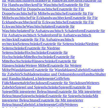
für Waschtischunterschränke
Für Handwaschbecken
Ersatzteile für
Für Handwaschbecken
Für Waschtische
Ersatzteile für Für
Waschtische
Für Doppelwaschtische
Ersatzteile für Für
Doppelwaschtische
Für Möbelwaschtische
Ersatzteile für Für
Möbelwaschtische
Für Eckhandwaschbecken
Ersatzteile für Für
Eckhandwaschbecken
Für Eckwaschtische
Ersatzteile für Für
Eckwaschtische
Waschtischplatten
Ersatzteile für
Waschtischplatten
Für Aufsatzwaschtisch Schalenform
Ersatzteile für
Für Aufsatzwaschtisch Schalenform
Für Aufsatzwaschtisch
rechteckig
Ersatzteile für Für Aufsatzwaschtisch
rechteckig
Seitenschränke
Ersatzteile für Seitenschränke
Niedrige
Seitenschränke
Ersatzteile für Niedrige
Seitenschränke
Hochschränke
Ersatzteile für
Hochschränke
Mittelhochschränke
Ersatzteile für
Mittelhochschränke
Hängeschränke
Ersatzteile für
Hängeschränke
Weitere Möbel
Ersatzteile für Weitere
Möbel
Wandablagen
Ersatzteile für Wandablagen
Zubehör
Ersatzteile
für Zubehör
Schubladeneinsätze und Ordnungsboxen
Handtuchhalter
und Handtuchhaken
Lichtelemente
Griffe
Sets
Füße
Magnettafeln
Steckdosen
Ersatzteile für Steckdosen
Weiteres
Zubehör
Spiegel und Spiegelschränke
Spiegel
Ersatzteile für
Spiegel
Mit integrierter Beleuchtung
Ersatzteile für Mit integrierter
Beleuchtung
Spiegelschränke
Ersatzteile für Spiegelschränke
Mit
integrierter Beleuchtung
Ersatzteile für Mit integrierter
Beleuchtung
Zubehör
Lichtelemente
Griffe
Weiteres