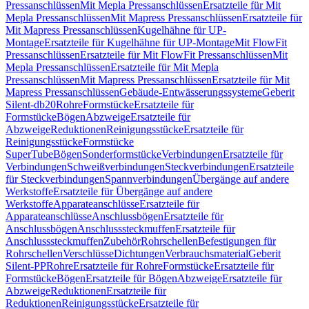
Pressanschlüssen
Mit Mepla Pressanschlüssen
Ersatzteile für Mit
Mepla Pressanschlüssen
Mit Mapress Pressanschlüssen
Ersatzteile für
Mit Mapress Pressanschlüssen
Kugelhähne für UP-
Montage
Ersatzteile für Kugelhähne für UP-Montage
Mit FlowFit
Pressanschlüssen
Ersatzteile für Mit FlowFit Pressanschlüssen
Mit
Mepla Pressanschlüssen
Ersatzteile für Mit Mepla
Pressanschlüssen
Mit Mapress Pressanschlüssen
Ersatzteile für Mit
Mapress Pressanschlüssen
Gebäude-Entwässerungssysteme
Geberit
Silent-db20
Rohre
Formstücke
Ersatzteile für
Formstücke
Bögen
Abzweige
Ersatzteile für
Abzweige
Reduktionen
Reinigungsstücke
Ersatzteile für
Reinigungsstücke
Formstücke
SuperTube
Bögen
Sonderformstücke
Verbindungen
Ersatzteile für
Verbindungen
Schweißverbindungen
Steckverbindungen
Ersatzteile
für Steckverbindungen
Spannverbindungen
Übergänge auf andere
Werkstoffe
Ersatzteile für Übergänge auf andere
Werkstoffe
Apparateanschlüsse
Ersatzteile für
Apparateanschlüsse
Anschlussbögen
Ersatzteile für
Anschlussbögen
Anschlusssteckmuffen
Ersatzteile für
Anschlusssteckmuffen
Zubehör
Rohrschellen
Befestigungen für
Rohrschellen
Verschlüsse
Dichtungen
Verbrauchsmaterial
Geberit
Silent-PP
Rohre
Ersatzteile für Rohre
Formstücke
Ersatzteile für
Formstücke
Bögen
Ersatzteile für Bögen
Abzweige
Ersatzteile für
Abzweige
Reduktionen
Ersatzteile für
Reduktionen
Reinigungsstücke
Ersatzteile für