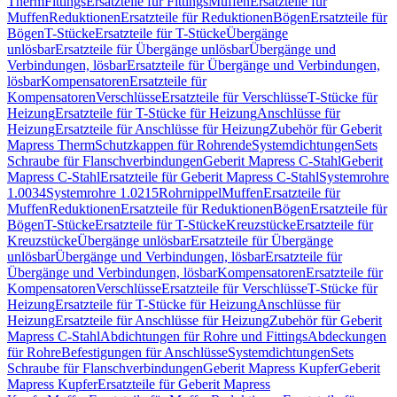
Therm
Fittings
Ersatzteile für Fittings
Muffen
Ersatzteile für
Muffen
Reduktionen
Ersatzteile für Reduktionen
Bögen
Ersatzteile für
Bögen
T-Stücke
Ersatzteile für T-Stücke
Übergänge
unlösbar
Ersatzteile für Übergänge unlösbar
Übergänge und
Verbindungen, lösbar
Ersatzteile für Übergänge und Verbindungen,
lösbar
Kompensatoren
Ersatzteile für
Kompensatoren
Verschlüsse
Ersatzteile für Verschlüsse
T-Stücke für
Heizung
Ersatzteile für T-Stücke für Heizung
Anschlüsse für
Heizung
Ersatzteile für Anschlüsse für Heizung
Zubehör für Geberit
Mapress Therm
Schutzkappen für Rohrende
Systemdichtungen
Sets
Schraube für Flanschverbindungen
Geberit Mapress C-Stahl
Geberit
Mapress C-Stahl
Ersatzteile für Geberit Mapress C-Stahl
Systemrohre
1.0034
Systemrohre 1.0215
Rohrnippel
Muffen
Ersatzteile für
Muffen
Reduktionen
Ersatzteile für Reduktionen
Bögen
Ersatzteile für
Bögen
T-Stücke
Ersatzteile für T-Stücke
Kreuzstücke
Ersatzteile für
Kreuzstücke
Übergänge unlösbar
Ersatzteile für Übergänge
unlösbar
Übergänge und Verbindungen, lösbar
Ersatzteile für
Übergänge und Verbindungen, lösbar
Kompensatoren
Ersatzteile für
Kompensatoren
Verschlüsse
Ersatzteile für Verschlüsse
T-Stücke für
Heizung
Ersatzteile für T-Stücke für Heizung
Anschlüsse für
Heizung
Ersatzteile für Anschlüsse für Heizung
Zubehör für Geberit
Mapress C-Stahl
Abdichtungen für Rohre und Fittings
Abdeckungen
für Rohre
Befestigungen für Anschlüsse
Systemdichtungen
Sets
Schraube für Flanschverbindungen
Geberit Mapress Kupfer
Geberit
Mapress Kupfer
Ersatzteile für Geberit Mapress