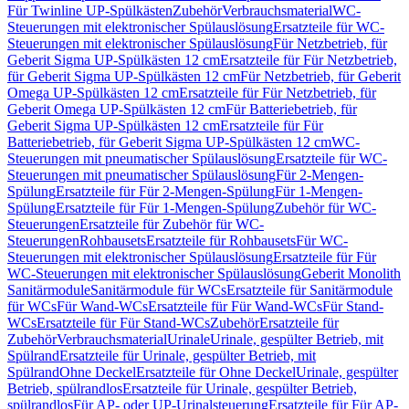
Für Twinline UP-Spülkästen
Zubehör
Verbrauchsmaterial
WC-
Steuerungen mit elektronischer Spülauslösung
Ersatzteile für WC-
Steuerungen mit elektronischer Spülauslösung
Für Netzbetrieb, für
Geberit Sigma UP-Spülkästen 12 cm
Ersatzteile für Für Netzbetrieb,
für Geberit Sigma UP-Spülkästen 12 cm
Für Netzbetrieb, für Geberit
Omega UP-Spülkästen 12 cm
Ersatzteile für Für Netzbetrieb, für
Geberit Omega UP-Spülkästen 12 cm
Für Batteriebetrieb, für
Geberit Sigma UP-Spülkästen 12 cm
Ersatzteile für Für
Batteriebetrieb, für Geberit Sigma UP-Spülkästen 12 cm
WC-
Steuerungen mit pneumatischer Spülauslösung
Ersatzteile für WC-
Steuerungen mit pneumatischer Spülauslösung
Für 2-Mengen-
Spülung
Ersatzteile für Für 2-Mengen-Spülung
Für 1-Mengen-
Spülung
Ersatzteile für Für 1-Mengen-Spülung
Zubehör für WC-
Steuerungen
Ersatzteile für Zubehör für WC-
Steuerungen
Rohbausets
Ersatzteile für Rohbausets
Für WC-
Steuerungen mit elektronischer Spülauslösung
Ersatzteile für Für
WC-Steuerungen mit elektronischer Spülauslösung
Geberit Monolith
Sanitärmodule
Sanitärmodule für WCs
Ersatzteile für Sanitärmodule
für WCs
Für Wand-WCs
Ersatzteile für Für Wand-WCs
Für Stand-
WCs
Ersatzteile für Für Stand-WCs
Zubehör
Ersatzteile für
Zubehör
Verbrauchsmaterial
Urinale
Urinale, gespülter Betrieb, mit
Spülrand
Ersatzteile für Urinale, gespülter Betrieb, mit
Spülrand
Ohne Deckel
Ersatzteile für Ohne Deckel
Urinale, gespülter
Betrieb, spülrandlos
Ersatzteile für Urinale, gespülter Betrieb,
spülrandlos
Für AP- oder UP-Urinalsteuerung
Ersatzteile für Für AP-