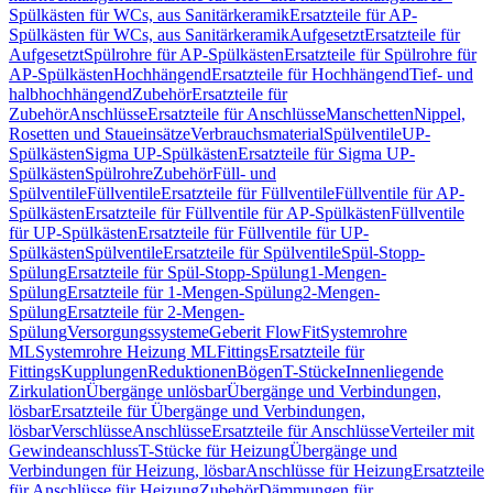
Spülkästen für WCs, aus Sanitärkeramik
Ersatzteile für AP-
Spülkästen für WCs, aus Sanitärkeramik
Aufgesetzt
Ersatzteile für
Aufgesetzt
Spülrohre für AP-Spülkästen
Ersatzteile für Spülrohre für
AP-Spülkästen
Hochhängend
Ersatzteile für Hochhängend
Tief- und
halbhochhängend
Zubehör
Ersatzteile für
Zubehör
Anschlüsse
Ersatzteile für Anschlüsse
Manschetten
Nippel,
Rosetten und Staueinsätze
Verbrauchsmaterial
Spülventile
UP-
Spülkästen
Sigma UP-Spülkästen
Ersatzteile für Sigma UP-
Spülkästen
Spülrohre
Zubehör
Füll- und
Spülventile
Füllventile
Ersatzteile für Füllventile
Füllventile für AP-
Spülkästen
Ersatzteile für Füllventile für AP-Spülkästen
Füllventile
für UP-Spülkästen
Ersatzteile für Füllventile für UP-
Spülkästen
Spülventile
Ersatzteile für Spülventile
Spül-Stopp-
Spülung
Ersatzteile für Spül-Stopp-Spülung
1-Mengen-
Spülung
Ersatzteile für 1-Mengen-Spülung
2-Mengen-
Spülung
Ersatzteile für 2-Mengen-
Spülung
Versorgungssysteme
Geberit FlowFit
Systemrohre
ML
Systemrohre Heizung ML
Fittings
Ersatzteile für
Fittings
Kupplungen
Reduktionen
Bögen
T-Stücke
Innenliegende
Zirkulation
Übergänge unlösbar
Übergänge und Verbindungen,
lösbar
Ersatzteile für Übergänge und Verbindungen,
lösbar
Verschlüsse
Anschlüsse
Ersatzteile für Anschlüsse
Verteiler mit
Gewindeanschluss
T-Stücke für Heizung
Übergänge und
Verbindungen für Heizung, lösbar
Anschlüsse für Heizung
Ersatzteile
für Anschlüsse für Heizung
Zubehör
Dämmungen für