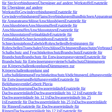
für Steckverbindungen
Übergänge auf andere Werkstoffe
Ersatzteile
für Übergänge auf andere
Werkstoffe
Gewindeverbindungen
Ersatzteile für
Gewindeverbindungen
Flanschverbindungen
Bundbüchsen
Apparatean
für Apparateanschlüsse
Anschlussbögen
Ersatzteile für
Anschlussbögen
Anschlussmuffen
Ersatzteile für
Anschlussmuffen
Anschlussstutzen
Ersatzteile für
Anschlussstutzen
Fertigabläufe
Ersatzteile für
Fertigabläufe
Schneckensiphons
Ersatzteile für
Schneckensiphons
Zubehör
Rohrschellen
Befestigungen für
Rohrschellen
Tragschalen
Verschlüsse
Dichtungen
Bauschutze
Verbrauc
Schallschutz und Feuchtigkeitsschutz
Brandschutz
Ersatzteile für
Brandschutz
Brandschutz für Entwässerungssysteme
Ersatzteile für
Brandschutz für Entwässerungssysteme
Schallschutz
Dämmungen
zur Körperschallentkopplung
Dämmungen zur
Körperschallentkopplung und
Luftschalldämmung
Feuchtigkeitsschutz
Abdichtungen
Lüftungsventile
für Entwässerung
Belüftungsventile
Ersatzteile für
Belüftungsventile
Geberit Pluvia
Dachentwässerung
Dachwassereinläufe
Ersatzteile für
Dachwassereinläufe
Dachwassereinläufe bis 12 l/s
Ersatzteile für
Dachwassereinläufe bis 12 l/s
Dachwassereinläufe bis 25
l/s
Ersatzteile für Dachwassereinläufe bis 25 l/s
Dachwassereinläufe
für Rinnen
Ersatzteile für Dachwassereinläufe für
Rinnen
Dachwassereinläufe bis 12 l/s
Ersatzteile für