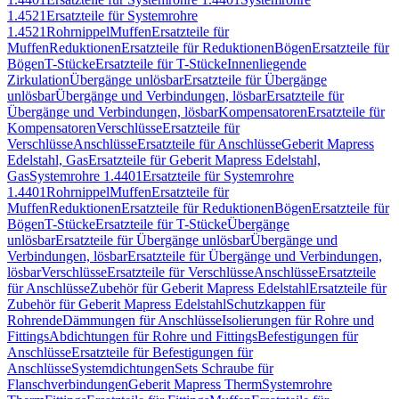
1.4521
Ersatzteile für Systemrohre
1.4521
Rohrnippel
Muffen
Ersatzteile für
Muffen
Reduktionen
Ersatzteile für Reduktionen
Bögen
Ersatzteile für
Bögen
T-Stücke
Ersatzteile für T-Stücke
Innenliegende
Zirkulation
Übergänge unlösbar
Ersatzteile für Übergänge
unlösbar
Übergänge und Verbindungen, lösbar
Ersatzteile für
Übergänge und Verbindungen, lösbar
Kompensatoren
Ersatzteile für
Kompensatoren
Verschlüsse
Ersatzteile für
Verschlüsse
Anschlüsse
Ersatzteile für Anschlüsse
Geberit Mapress
Edelstahl, Gas
Ersatzteile für Geberit Mapress Edelstahl,
Gas
Systemrohre 1.4401
Ersatzteile für Systemrohre
1.4401
Rohrnippel
Muffen
Ersatzteile für
Muffen
Reduktionen
Ersatzteile für Reduktionen
Bögen
Ersatzteile für
Bögen
T-Stücke
Ersatzteile für T-Stücke
Übergänge
unlösbar
Ersatzteile für Übergänge unlösbar
Übergänge und
Verbindungen, lösbar
Ersatzteile für Übergänge und Verbindungen,
lösbar
Verschlüsse
Ersatzteile für Verschlüsse
Anschlüsse
Ersatzteile
für Anschlüsse
Zubehör für Geberit Mapress Edelstahl
Ersatzteile für
Zubehör für Geberit Mapress Edelstahl
Schutzkappen für
Rohrende
Dämmungen für Anschlüsse
Isolierungen für Rohre und
Fittings
Abdichtungen für Rohre und Fittings
Befestigungen für
Anschlüsse
Ersatzteile für Befestigungen für
Anschlüsse
Systemdichtungen
Sets Schraube für
Flanschverbindungen
Geberit Mapress Therm
Systemrohre