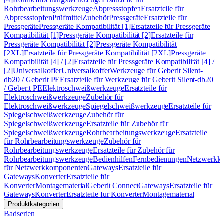
Rohrbearbeitungswerkzeuge
Abpressstopfen
Ersatzteile für
Abpressstopfen
Prüfmittel
Zubehör
Pressgeräte
Ersatzteile für
Pressgeräte
Pressgeräte Kompatibilität [1]
Ersatzteile für Pressgeräte
Kompatibilität [1]
Pressgeräte Kompatibilität [2]
Ersatzteile für
Pressgeräte Kompatibilität [2]
Pressgeräte Kompatibilität
[2XL]
Ersatzteile für Pressgeräte Kompatibilität [2XL]
Pressgeräte
Kompatibilität [4] / [2]
Ersatzteile für Pressgeräte Kompatibilität [4] /
[2]
Universalkoffer
Universalkoffer
Werkzeuge für Geberit Silent-
db20 / Geberit PE
Ersatzteile für Werkzeuge für Geberit Silent-db20
/ Geberit PE
Elektroschweißwerkzeuge
Ersatzteile für
Elektroschweißwerkzeuge
Zubehör für
Elektroschweißwerkzeuge
Spiegelschweißwerkzeuge
Ersatzteile für
Spiegelschweißwerkzeuge
Zubehör für
Spiegelschweißwerkzeuge
Ersatzteile für Zubehör für
Spiegelschweißwerkzeuge
Rohrbearbeitungswerkzeuge
Ersatzteile
für Rohrbearbeitungswerkzeuge
Zubehör für
Rohrbearbeitungswerkzeuge
Ersatzteile für Zubehör für
Rohrbearbeitungswerkzeuge
Bedienhilfen
Fernbedienungen
Netzwerk
für Netzwerkkomponenten
Gateways
Ersatzteile für
Gateways
Konverter
Ersatzteile für
Konverter
Montagematerial
Geberit Connect
Gateways
Ersatzteile für
Gateways
Konverter
Ersatzteile für Konverter
Montagematerial
Produktkategorien
Badserien