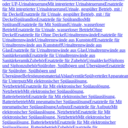
oder UP-Urinalsteuerung
Mit integrierter Urinalsteuerung
Ersatzteile
für Mit integrierter Urinalsteuerung
Urinale, gespülter Betrieb, mit /
für Deckel
Ersatzteile für Urinale, gespülter Betrieb, mit / für
Deckel
Spülrandlos
Ersatzteile für Spülrandlos
Mit
Spülrand
Ersatzteile für Mit Spülrand
Urinale, wasserloser
Betrieb
Ersatzteile für Urinale, wasserloser Betrieb
Ohne
Deckel
Ersatzteile für Ohne Deckel
Urinaltrennwände
Ersatzteile für
Urinaltrennwände
Urinaltrennwände aus Kunststoff
Ersatzteile für
Urinaltrennwände aus Kunststoff
Urinaltrennwände aus
Glas
Ersatzteile für Urinaltrennwände aus Glas
Urinaltrennwände aus
Sanitärkeramik
Ersatzteile für Urinaltrennwände aus
Sanitärkeramik
Zubehör
Ersatzteile für Zubehör
Urinaldeckel
Siphons
und Siphonzubehör
Spülrohre, Spülbögen und Übergänge
Ersatzteile
für Spülrohre, Spülbögen und
Übergänge
Befestigungsmaterial
Ablaufventile
Spülverteiler
Apparatean
für Unterputz
Mit elektronischer Spülauslösung,
Netzbetrieb
Ersatzteile für Mit elektronischer Spülauslösung,
Netzbetrieb
Mit elektronischer Spülauslösung,
Batteriebetrieb
Ersatzteile für Mit elektronischer Spülauslösung,
Batteriebetrieb
Mit pneumatischer Spülauslösung
Ersatzteile für Mit
pneumatischer Spülauslösung
Aufputz
Ersatzteile für Aufputz
Mit
elektronischer Spülauslösung, Netzbetrieb
Ersatzteile für Mit
elektronischer Spülauslösung, Netzbetrieb
Mit elektronischer
Spülauslösung, Batteriebetrieb
Ersatzteile für Mit elektronischer
Spülauslösung, Batteriebetrieb
Zubehör
Ersatzteile für