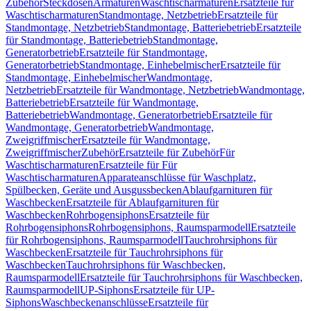
Zubehör
Steckdosen
Armaturen
Waschtischarmaturen
Ersatzteile für
Waschtischarmaturen
Standmontage, Netzbetrieb
Ersatzteile für
Standmontage, Netzbetrieb
Standmontage, Batteriebetrieb
Ersatzteile
für Standmontage, Batteriebetrieb
Standmontage,
Generatorbetrieb
Ersatzteile für Standmontage,
Generatorbetrieb
Standmontage, Einhebelmischer
Ersatzteile für
Standmontage, Einhebelmischer
Wandmontage,
Netzbetrieb
Ersatzteile für Wandmontage, Netzbetrieb
Wandmontage,
Batteriebetrieb
Ersatzteile für Wandmontage,
Batteriebetrieb
Wandmontage, Generatorbetrieb
Ersatzteile für
Wandmontage, Generatorbetrieb
Wandmontage,
Zweigriffmischer
Ersatzteile für Wandmontage,
Zweigriffmischer
Zubehör
Ersatzteile für Zubehör
Für
Waschtischarmaturen
Ersatzteile für Für
Waschtischarmaturen
Apparateanschlüsse für Waschplatz,
Spülbecken, Geräte und Ausgussbecken
Ablaufgarnituren für
Waschbecken
Ersatzteile für Ablaufgarnituren für
Waschbecken
Rohrbogensiphons
Ersatzteile für
Rohrbogensiphons
Rohrbogensiphons, Raumsparmodell
Ersatzteile
für Rohrbogensiphons, Raumsparmodell
Tauchrohrsiphons für
Waschbecken
Ersatzteile für Tauchrohrsiphons für
Waschbecken
Tauchrohrsiphons für Waschbecken,
Raumsparmodell
Ersatzteile für Tauchrohrsiphons für Waschbecken,
Raumsparmodell
UP-Siphons
Ersatzteile für UP-
Siphons
Waschbeckenanschlüsse
Ersatzteile für