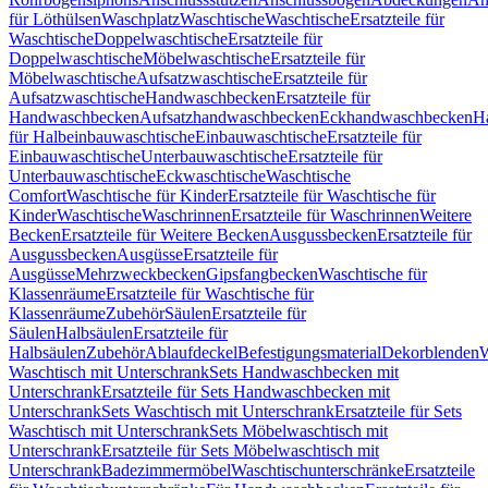
für Löthülsen
Waschplatz
Waschtische
Waschtische
Ersatzteile für
Waschtische
Doppelwaschtische
Ersatzteile für
Doppelwaschtische
Möbelwaschtische
Ersatzteile für
Möbelwaschtische
Aufsatzwaschtische
Ersatzteile für
Aufsatzwaschtische
Handwaschbecken
Ersatzteile für
Handwaschbecken
Aufsatzhandwaschbecken
Eckhandwaschbecken
H
für Halbeinbauwaschtische
Einbauwaschtische
Ersatzteile für
Einbauwaschtische
Unterbauwaschtische
Ersatzteile für
Unterbauwaschtische
Eckwaschtische
Waschtische
Comfort
Waschtische für Kinder
Ersatzteile für Waschtische für
Kinder
Waschtische
Waschrinnen
Ersatzteile für Waschrinnen
Weitere
Becken
Ersatzteile für Weitere Becken
Ausgussbecken
Ersatzteile für
Ausgussbecken
Ausgüsse
Ersatzteile für
Ausgüsse
Mehrzweckbecken
Gipsfangbecken
Waschtische für
Klassenräume
Ersatzteile für Waschtische für
Klassenräume
Zubehör
Säulen
Ersatzteile für
Säulen
Halbsäulen
Ersatzteile für
Halbsäulen
Zubehör
Ablaufdeckel
Befestigungsmaterial
Dekorblenden
W
Waschtisch mit Unterschrank
Sets Handwaschbecken mit
Unterschrank
Ersatzteile für Sets Handwaschbecken mit
Unterschrank
Sets Waschtisch mit Unterschrank
Ersatzteile für Sets
Waschtisch mit Unterschrank
Sets Möbelwaschtisch mit
Unterschrank
Ersatzteile für Sets Möbelwaschtisch mit
Unterschrank
Badezimmermöbel
Waschtischunterschränke
Ersatzteile