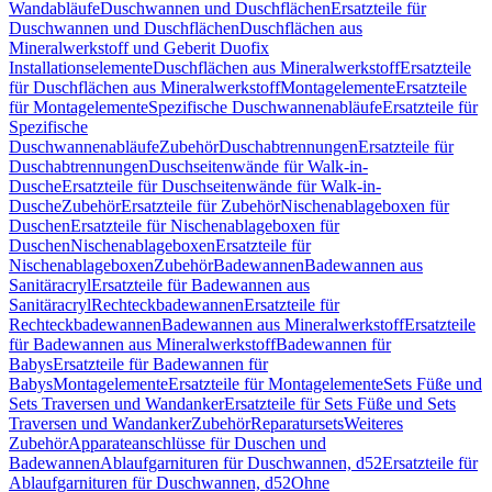
Wandabläufe
Duschwannen und Duschflächen
Ersatzteile für
Duschwannen und Duschflächen
Duschflächen aus
Mineralwerkstoff und Geberit Duofix
Installationselemente
Duschflächen aus Mineralwerkstoff
Ersatzteile
für Duschflächen aus Mineralwerkstoff
Montagelemente
Ersatzteile
für Montagelemente
Spezifische Duschwannenabläufe
Ersatzteile für
Spezifische
Duschwannenabläufe
Zubehör
Duschabtrennungen
Ersatzteile für
Duschabtrennungen
Duschseitenwände für Walk-in-
Dusche
Ersatzteile für Duschseitenwände für Walk-in-
Dusche
Zubehör
Ersatzteile für Zubehör
Nischenablageboxen für
Duschen
Ersatzteile für Nischenablageboxen für
Duschen
Nischenablageboxen
Ersatzteile für
Nischenablageboxen
Zubehör
Badewannen
Badewannen aus
Sanitäracryl
Ersatzteile für Badewannen aus
Sanitäracryl
Rechteckbadewannen
Ersatzteile für
Rechteckbadewannen
Badewannen aus Mineralwerkstoff
Ersatzteile
für Badewannen aus Mineralwerkstoff
Badewannen für
Babys
Ersatzteile für Badewannen für
Babys
Montagelemente
Ersatzteile für Montagelemente
Sets Füße und
Sets Traversen und Wandanker
Ersatzteile für Sets Füße und Sets
Traversen und Wandanker
Zubehör
Reparatursets
Weiteres
Zubehör
Apparateanschlüsse für Duschen und
Badewannen
Ablaufgarnituren für Duschwannen, d52
Ersatzteile für
Ablaufgarnituren für Duschwannen, d52
Ohne