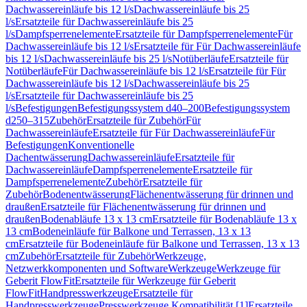
Dachwassereinläufe bis 12 l/s
Dachwassereinläufe bis 25
l/s
Ersatzteile für Dachwassereinläufe bis 25
l/s
Dampfsperrenelemente
Ersatzteile für Dampfsperrenelemente
Für
Dachwassereinläufe bis 12 l/s
Ersatzteile für Für Dachwassereinläufe
bis 12 l/s
Dachwassereinläufe bis 25 l/s
Notüberläufe
Ersatzteile für
Notüberläufe
Für Dachwassereinläufe bis 12 l/s
Ersatzteile für Für
Dachwassereinläufe bis 12 l/s
Dachwassereinläufe bis 25
l/s
Ersatzteile für Dachwassereinläufe bis 25
l/s
Befestigungen
Befestigungssystem d40–200
Befestigungssystem
d250–315
Zubehör
Ersatzteile für Zubehör
Für
Dachwassereinläufe
Ersatzteile für Für Dachwassereinläufe
Für
Befestigungen
Konventionelle
Dachentwässerung
Dachwassereinläufe
Ersatzteile für
Dachwassereinläufe
Dampfsperrenelemente
Ersatzteile für
Dampfsperrenelemente
Zubehör
Ersatzteile für
Zubehör
Bodenentwässerung
Flächenentwässerung für drinnen und
draußen
Ersatzteile für Flächenentwässerung für drinnen und
draußen
Bodenabläufe 13 x 13 cm
Ersatzteile für Bodenabläufe 13 x
13 cm
Bodeneinläufe für Balkone und Terrassen, 13 x 13
cm
Ersatzteile für Bodeneinläufe für Balkone und Terrassen, 13 x 13
cm
Zubehör
Ersatzteile für Zubehör
Werkzeuge,
Netzwerkkomponenten und Software
Werkzeuge
Werkzeuge für
Geberit FlowFit
Ersatzteile für Werkzeuge für Geberit
FlowFit
Handpresswerkzeuge
Ersatzteile für
Handpresswerkzeuge
Presswerkzeuge Kompatibilität [1]
Ersatzteile