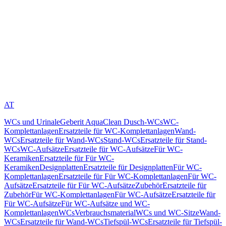
AT
WCs und Urinale
Geberit AquaClean Dusch-WCs
WC-
Komplettanlagen
Ersatzteile für WC-Komplettanlagen
Wand-
WCs
Ersatzteile für Wand-WCs
Stand-WCs
Ersatzteile für Stand-
WCs
WC-Aufsätze
Ersatzteile für WC-Aufsätze
Für WC-
Keramiken
Ersatzteile für Für WC-
Keramiken
Designplatten
Ersatzteile für Designplatten
Für WC-
Komplettanlagen
Ersatzteile für Für WC-Komplettanlagen
Für WC-
Aufsätze
Ersatzteile für Für WC-Aufsätze
Zubehör
Ersatzteile für
Zubehör
Für WC-Komplettanlagen
Für WC-Aufsätze
Ersatzteile für
Für WC-Aufsätze
Für WC-Aufsätze und WC-
Komplettanlagen
WCs
Verbrauchsmaterial
WCs und WC-Sitze
Wand-
WCs
Ersatzteile für Wand-WCs
Tiefspül-WCs
Ersatzteile für Tiefspül-