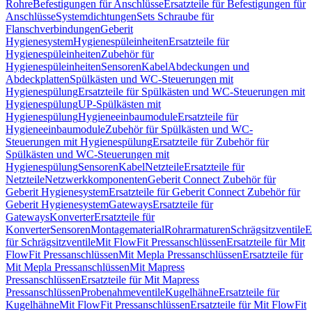
Rohre
Befestigungen für Anschlüsse
Ersatzteile für Befestigungen für
Anschlüsse
Systemdichtungen
Sets Schraube für
Flanschverbindungen
Geberit
Hygienesystem
Hygienespüleinheiten
Ersatzteile für
Hygienespüleinheiten
Zubehör für
Hygienespüleinheiten
Sensoren
Kabel
Abdeckungen und
Abdeckplatten
Spülkästen und WC-Steuerungen mit
Hygienespülung
Ersatzteile für Spülkästen und WC-Steuerungen mit
Hygienespülung
UP-Spülkästen mit
Hygienespülung
Hygieneeinbaumodule
Ersatzteile für
Hygieneeinbaumodule
Zubehör für Spülkästen und WC-
Steuerungen mit Hygienespülung
Ersatzteile für Zubehör für
Spülkästen und WC-Steuerungen mit
Hygienespülung
Sensoren
Kabel
Netzteile
Ersatzteile für
Netzteile
Netzwerkkomponenten
Geberit Connect Zubehör für
Geberit Hygienesystem
Ersatzteile für Geberit Connect Zubehör für
Geberit Hygienesystem
Gateways
Ersatzteile für
Gateways
Konverter
Ersatzteile für
Konverter
Sensoren
Montagematerial
Rohrarmaturen
Schrägsitzventile
E
für Schrägsitzventile
Mit FlowFit Pressanschlüssen
Ersatzteile für Mit
FlowFit Pressanschlüssen
Mit Mepla Pressanschlüssen
Ersatzteile für
Mit Mepla Pressanschlüssen
Mit Mapress
Pressanschlüssen
Ersatzteile für Mit Mapress
Pressanschlüssen
Probenahmeventile
Kugelhähne
Ersatzteile für
Kugelhähne
Mit FlowFit Pressanschlüssen
Ersatzteile für Mit FlowFit