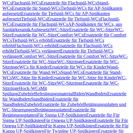
WCs
Flachspül-WCs
Ersatzteile für Flachspül-WCs
Stand-
WCs
Ersatzteile für Stand-WCs
Tiefspül-WCs für AP-Spülkasten
aufgesetzt
Ersatzteile für Tiefspül-WCs für AP-Spülkasten
aufgesetzt
Tiefspül-WCs
Ersatzteile für Tiefspül-WCs
Flachspül-
WCs
Ersatzteile für Flachspül-WCs
AP-Spülkästen für WCs, aus
Sanitärkeramik
Aufgesetzt
WC-Sitze
Ersatzteile für WC-Sitze
WC-
Sitze
Ersatzteile für WC-Sitze
Comfort WCs
Ersatzteile für Comfort
WCs
Tiefspül-WCs erhöht
Ersatzteile für Tiefspül-WCs
erhöht
Flachspül-WCs erhöht
Ersatzteile für Flachspül-WCs
erhöht
Tiefspül-WCs verlängert
Ersatzteile für Tiefspül-WCs
verlängert
Comfort WC-Sitze
Ersatzteile für Comfort WC-Sitze
WC-
Sitze
Ersatzteile für WC-Sitze
WC-Sitzringe
Ersatzteile für WC-
Sitzringe
WCs für Kinder
Ersatzteile für WCs für Kinder
Wand-
WCs
Ersatzteile für Wand-WCs
Stand-WCs
Ersatzteile für Stand-
WCs
WC-Sitze für Kinder
Ersatzteile für WC-Sitze für Kinder
WC-
Sitze
Ersatzteile für WC-Sitze
WC-Sitzringe
Ersatzteile für WC-
Sitzringe
Hock-WCs
Mit
Spülung
Zubehör
Befestigungsmaterial
Bidets
Wandbidets
Ersatzteile
für Wandbidets
Standbidets
Ersatzteile für
Standbidets
Zubehör
Ersatzteile für Zubehör
Betätigungsplatten und
WC-Steuerungen
Betätigungsplatten
Ersatzteile für
Betätigungsplatten
Für Sigma UP-Spülkästen
Ersatzteile für Für
Sigma UP-Spülkästen
Für Omega UP-Spülkästen
Ersatzteile für Für
Omega UP-Spülkästen
Für Kappa UP-Spülkästen
Ersatzteile für Für
Kappa UP-Spülkästen
Für Twinline UP-Spülkästen
Ersatzteile für