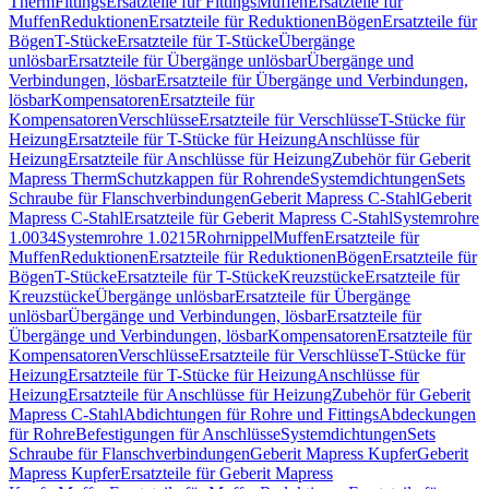
Therm
Fittings
Ersatzteile für Fittings
Muffen
Ersatzteile für
Muffen
Reduktionen
Ersatzteile für Reduktionen
Bögen
Ersatzteile für
Bögen
T-Stücke
Ersatzteile für T-Stücke
Übergänge
unlösbar
Ersatzteile für Übergänge unlösbar
Übergänge und
Verbindungen, lösbar
Ersatzteile für Übergänge und Verbindungen,
lösbar
Kompensatoren
Ersatzteile für
Kompensatoren
Verschlüsse
Ersatzteile für Verschlüsse
T-Stücke für
Heizung
Ersatzteile für T-Stücke für Heizung
Anschlüsse für
Heizung
Ersatzteile für Anschlüsse für Heizung
Zubehör für Geberit
Mapress Therm
Schutzkappen für Rohrende
Systemdichtungen
Sets
Schraube für Flanschverbindungen
Geberit Mapress C-Stahl
Geberit
Mapress C-Stahl
Ersatzteile für Geberit Mapress C-Stahl
Systemrohre
1.0034
Systemrohre 1.0215
Rohrnippel
Muffen
Ersatzteile für
Muffen
Reduktionen
Ersatzteile für Reduktionen
Bögen
Ersatzteile für
Bögen
T-Stücke
Ersatzteile für T-Stücke
Kreuzstücke
Ersatzteile für
Kreuzstücke
Übergänge unlösbar
Ersatzteile für Übergänge
unlösbar
Übergänge und Verbindungen, lösbar
Ersatzteile für
Übergänge und Verbindungen, lösbar
Kompensatoren
Ersatzteile für
Kompensatoren
Verschlüsse
Ersatzteile für Verschlüsse
T-Stücke für
Heizung
Ersatzteile für T-Stücke für Heizung
Anschlüsse für
Heizung
Ersatzteile für Anschlüsse für Heizung
Zubehör für Geberit
Mapress C-Stahl
Abdichtungen für Rohre und Fittings
Abdeckungen
für Rohre
Befestigungen für Anschlüsse
Systemdichtungen
Sets
Schraube für Flanschverbindungen
Geberit Mapress Kupfer
Geberit
Mapress Kupfer
Ersatzteile für Geberit Mapress