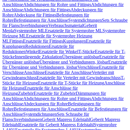
Anschlüsse
Abdichtungen für Rohre und Fittings
Abdichtungen für
Anschlüsse
Abdichtungen für Fittings
Abdeckungen für
Rohre
Abdeckung für Fittings
Befestigungen für
Rohre
Befestigungen für Anschlüsse
Systemdichtungen
Sets Schraube
für Flanschverbindungen
Verbrauchsmaterial
Geberit
Mepla
Systemrohre ML
Ersatzteile für Systemrohre ML
Systemrohre
Heizung ML
Ersatzteile für Systemrohre Heizung
ML
Fittings
Ersatzteile für Fittings
Kupplungen
Ersatzteile für
Kupplungen
Reduktionen
Ersatzteile für
Reduktionen
Winkel
Ersatzteile für Winkel
T-Stücke
Ersatzteile für T-
Stücke
Innenliegende Zirkulation
Übergänge unlösbar
Ersatzteile für
Übergänge unlösbar
Übergänge und Verbindungen, lösbar
Ersatzteile
für Übergänge und Verbindungen, lösbar
Verschlüsse
Ersatzteile für
Verschlüsse
Anschlüsse
Ersatzteile für Anschlüsse
Verteiler mit
Gewindeanschluss
Ersatzteile für Verteiler mit Gewindeanschluss
T-
Stücke für Heizung
Ersatzteile für T-Stücke für Heizung
Anschlüsse
für Heizung
Ersatzteile für Anschlüsse für
Heizung
Zubehör
Ersatzteile für Zubehör
Dämmungen für
Anschlüsse
Abdichtungen für Rohre und Fittings
Abdichtungen für
Anschlüsse
Abdeckungen für Rohre
Befestigungen für
Rohre
Befestigungen für Anschlüsse
Ersatzteile für Befestigungen für
Anschlüsse
Systemdichtungen
Sets Schraube für
Flanschverbindungen
Geberit Mapress Edelstahl
Geberit Mapress
Edelstahl
Ersatzteile für Geberit Mapress Edelstahl
Systemrohre
1.4401
Ersatzteile für Systemrohre 1.4401
Systemrohre