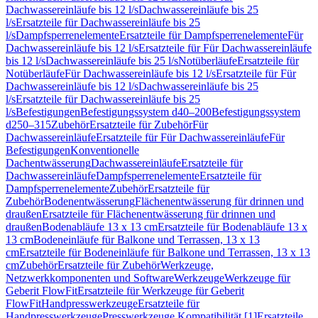
Dachwassereinläufe bis 12 l/s
Dachwassereinläufe bis 25
l/s
Ersatzteile für Dachwassereinläufe bis 25
l/s
Dampfsperrenelemente
Ersatzteile für Dampfsperrenelemente
Für
Dachwassereinläufe bis 12 l/s
Ersatzteile für Für Dachwassereinläufe
bis 12 l/s
Dachwassereinläufe bis 25 l/s
Notüberläufe
Ersatzteile für
Notüberläufe
Für Dachwassereinläufe bis 12 l/s
Ersatzteile für Für
Dachwassereinläufe bis 12 l/s
Dachwassereinläufe bis 25
l/s
Ersatzteile für Dachwassereinläufe bis 25
l/s
Befestigungen
Befestigungssystem d40–200
Befestigungssystem
d250–315
Zubehör
Ersatzteile für Zubehör
Für
Dachwassereinläufe
Ersatzteile für Für Dachwassereinläufe
Für
Befestigungen
Konventionelle
Dachentwässerung
Dachwassereinläufe
Ersatzteile für
Dachwassereinläufe
Dampfsperrenelemente
Ersatzteile für
Dampfsperrenelemente
Zubehör
Ersatzteile für
Zubehör
Bodenentwässerung
Flächenentwässerung für drinnen und
draußen
Ersatzteile für Flächenentwässerung für drinnen und
draußen
Bodenabläufe 13 x 13 cm
Ersatzteile für Bodenabläufe 13 x
13 cm
Bodeneinläufe für Balkone und Terrassen, 13 x 13
cm
Ersatzteile für Bodeneinläufe für Balkone und Terrassen, 13 x 13
cm
Zubehör
Ersatzteile für Zubehör
Werkzeuge,
Netzwerkkomponenten und Software
Werkzeuge
Werkzeuge für
Geberit FlowFit
Ersatzteile für Werkzeuge für Geberit
FlowFit
Handpresswerkzeuge
Ersatzteile für
Handpresswerkzeuge
Presswerkzeuge Kompatibilität [1]
Ersatzteile