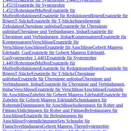
1.4521
Ersatzteile für Systemrohre
1.4521
Rohrnippel
Muffen
Ersatzteile für
Muffen
Reduktionen
Ersatzteile für Reduktionen
Bögen
Ersatzteile für
Bögen
T-Stücke
Ersatzteile für T-Stücke
Innenliegende
Zirkulation
Übergänge unlösbar
Ersatzteile für Übergänge
unlösbar
Übergänge und Verbindungen, lösbar
Ersatzteile für
Übergänge und Verbindungen, lösbar
Kompensatoren
Ersatzteile für
Kompensatoren
Verschlüsse
Ersatzteile für
Verschlüsse
Anschlüsse
Ersatzteile für Anschlüsse
Geberit Mapress
Edelstahl, Gas
Ersatzteile für Geberit Mapress Edelstahl,
Gas
Systemrohre 1.4401
Ersatzteile für Systemrohre
1.4401
Rohrnippel
Muffen
Ersatzteile für
Muffen
Reduktionen
Ersatzteile für Reduktionen
Bögen
Ersatzteile für
Bögen
T-Stücke
Ersatzteile für T-Stücke
Übergänge
unlösbar
Ersatzteile für Übergänge unlösbar
Übergänge und
Verbindungen, lösbar
Ersatzteile für Übergänge und Verbindungen,
lösbar
Verschlüsse
Ersatzteile für Verschlüsse
Anschlüsse
Ersatzteile
für Anschlüsse
Zubehör für Geberit Mapress Edelstahl
Ersatzteile für
Zubehör für Geberit Mapress Edelstahl
Schutzkappen für
Rohrende
Dämmungen für Anschlüsse
Isolierungen für Rohre und
Fittings
Abdichtungen für Rohre und Fittings
Befestigungen für
Anschlüsse
Ersatzteile für Befestigungen für
Anschlüsse
Systemdichtungen
Sets Schraube für
Flanschverbindungen
Geberit Mapress Therm
Systemrohre