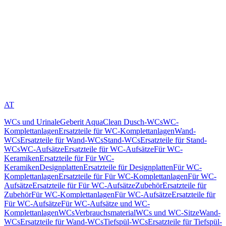
AT
WCs und Urinale
Geberit AquaClean Dusch-WCs
WC-
Komplettanlagen
Ersatzteile für WC-Komplettanlagen
Wand-
WCs
Ersatzteile für Wand-WCs
Stand-WCs
Ersatzteile für Stand-
WCs
WC-Aufsätze
Ersatzteile für WC-Aufsätze
Für WC-
Keramiken
Ersatzteile für Für WC-
Keramiken
Designplatten
Ersatzteile für Designplatten
Für WC-
Komplettanlagen
Ersatzteile für Für WC-Komplettanlagen
Für WC-
Aufsätze
Ersatzteile für Für WC-Aufsätze
Zubehör
Ersatzteile für
Zubehör
Für WC-Komplettanlagen
Für WC-Aufsätze
Ersatzteile für
Für WC-Aufsätze
Für WC-Aufsätze und WC-
Komplettanlagen
WCs
Verbrauchsmaterial
WCs und WC-Sitze
Wand-
WCs
Ersatzteile für Wand-WCs
Tiefspül-WCs
Ersatzteile für Tiefspül-