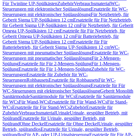
Für Twinline UP-Spülkästen
Zubehör
Verbrauchsmaterial
WC-
Steuerungen mit elektronischer Spülauslösung
Ersatzteile für WC-
Steuerungen mit elektronischer Spülauslösung
Für Netzbetrieb, für
Geberit Sigma UP-Spülkästen 12 cm
Ersatzteile für Für Netzbetrieb,
für Geberit Sigma UP-Spülkästen 12 cm
Für Netzbetrieb, für Geberit
Omega UP-Spülkästen 12 cm
Ersatzteile für Für Netzbetrieb, für
Geberit Omega UP-Spülkästen 12 cm
Für Batteriebetrieb, für
Geberit Sigma UP-Spülkästen 12 cm
Ersatzteile für Für
Batteriebetrieb, für Geberit Sigma UP-Spülkästen 12 cm
WC-
Steuerungen mit pneumatischer Spülauslösung
Ersatzteile für WC-
Steuerungen mit pneumatischer Spülauslösung
Für 2-Mengen-
Spülung
Ersatzteile für Für 2-Mengen-Spülung
Für 1-Mengen-
Spülung
Ersatzteile für Für 1-Mengen-Spülung
Zubehör für WC-
Steuerungen
Ersatzteile für Zubehör für WC-
Steuerungen
Rohbausets
Ersatzteile für Rohbausets
Für WC-
Steuerungen mit elektronischer Spülauslösung
Ersatzteile für Für
WC-Steuerungen mit elektronischer Spülauslösung
Geberit Monolith
Sanitärmodule
Sanitärmodule für WCs
Ersatzteile für Sanitärmodule
für WCs
Für Wand-WCs
Ersatzteile für Für Wand-WCs
Für Stand-
WCs
Ersatzteile für Für Stand-WCs
Zubehör
Ersatzteile für
Zubehör
Verbrauchsmaterial
Urinale
Urinale, gespülter Betrieb, mit
Spülrand
Ersatzteile für Urinale, gespülter Betrieb, mit
Spülrand
Ohne Deckel
Ersatzteile für Ohne Deckel
Urinale, gespülter
Betrieb, spülrandlos
Ersatzteile für Urinale, gespülter Betrieb,
spülrandlos
Für AP- oder UP-Urinalsteuerung
Ersatzteile für Für AP-