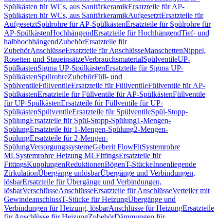
Spülkästen für WCs, aus Sanitärkeramik
Ersatzteile für AP-
Spülkästen für WCs, aus Sanitärkeramik
Aufgesetzt
Ersatzteile für
Aufgesetzt
Spülrohre für AP-Spülkästen
Ersatzteile für Spülrohre für
AP-Spülkästen
Hochhängend
Ersatzteile für Hochhängend
Tief- und
halbhochhängend
Zubehör
Ersatzteile für
Zubehör
Anschlüsse
Ersatzteile für Anschlüsse
Manschetten
Nippel,
Rosetten und Staueinsätze
Verbrauchsmaterial
Spülventile
UP-
Spülkästen
Sigma UP-Spülkästen
Ersatzteile für Sigma UP-
Spülkästen
Spülrohre
Zubehör
Füll- und
Spülventile
Füllventile
Ersatzteile für Füllventile
Füllventile für AP-
Spülkästen
Ersatzteile für Füllventile für AP-Spülkästen
Füllventile
für UP-Spülkästen
Ersatzteile für Füllventile für UP-
Spülkästen
Spülventile
Ersatzteile für Spülventile
Spül-Stopp-
Spülung
Ersatzteile für Spül-Stopp-Spülung
1-Mengen-
Spülung
Ersatzteile für 1-Mengen-Spülung
2-Mengen-
Spülung
Ersatzteile für 2-Mengen-
Spülung
Versorgungssysteme
Geberit FlowFit
Systemrohre
ML
Systemrohre Heizung ML
Fittings
Ersatzteile für
Fittings
Kupplungen
Reduktionen
Bögen
T-Stücke
Innenliegende
Zirkulation
Übergänge unlösbar
Übergänge und Verbindungen,
lösbar
Ersatzteile für Übergänge und Verbindungen,
lösbar
Verschlüsse
Anschlüsse
Ersatzteile für Anschlüsse
Verteiler mit
Gewindeanschluss
T-Stücke für Heizung
Übergänge und
Verbindungen für Heizung, lösbar
Anschlüsse für Heizung
Ersatzteile
für Anschlüsse für Heizung
Zubehör
Dämmungen für