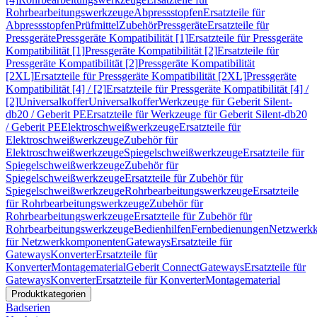
Rohrbearbeitungswerkzeuge
Abpressstopfen
Ersatzteile für
Abpressstopfen
Prüfmittel
Zubehör
Pressgeräte
Ersatzteile für
Pressgeräte
Pressgeräte Kompatibilität [1]
Ersatzteile für Pressgeräte
Kompatibilität [1]
Pressgeräte Kompatibilität [2]
Ersatzteile für
Pressgeräte Kompatibilität [2]
Pressgeräte Kompatibilität
[2XL]
Ersatzteile für Pressgeräte Kompatibilität [2XL]
Pressgeräte
Kompatibilität [4] / [2]
Ersatzteile für Pressgeräte Kompatibilität [4] /
[2]
Universalkoffer
Universalkoffer
Werkzeuge für Geberit Silent-
db20 / Geberit PE
Ersatzteile für Werkzeuge für Geberit Silent-db20
/ Geberit PE
Elektroschweißwerkzeuge
Ersatzteile für
Elektroschweißwerkzeuge
Zubehör für
Elektroschweißwerkzeuge
Spiegelschweißwerkzeuge
Ersatzteile für
Spiegelschweißwerkzeuge
Zubehör für
Spiegelschweißwerkzeuge
Ersatzteile für Zubehör für
Spiegelschweißwerkzeuge
Rohrbearbeitungswerkzeuge
Ersatzteile
für Rohrbearbeitungswerkzeuge
Zubehör für
Rohrbearbeitungswerkzeuge
Ersatzteile für Zubehör für
Rohrbearbeitungswerkzeuge
Bedienhilfen
Fernbedienungen
Netzwerk
für Netzwerkkomponenten
Gateways
Ersatzteile für
Gateways
Konverter
Ersatzteile für
Konverter
Montagematerial
Geberit Connect
Gateways
Ersatzteile für
Gateways
Konverter
Ersatzteile für Konverter
Montagematerial
Produktkategorien
Badserien