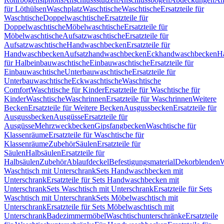
für Löthülsen
Waschplatz
Waschtische
Waschtische
Ersatzteile für
Waschtische
Doppelwaschtische
Ersatzteile für
Doppelwaschtische
Möbelwaschtische
Ersatzteile für
Möbelwaschtische
Aufsatzwaschtische
Ersatzteile für
Aufsatzwaschtische
Handwaschbecken
Ersatzteile für
Handwaschbecken
Aufsatzhandwaschbecken
Eckhandwaschbecken
H
für Halbeinbauwaschtische
Einbauwaschtische
Ersatzteile für
Einbauwaschtische
Unterbauwaschtische
Ersatzteile für
Unterbauwaschtische
Eckwaschtische
Waschtische
Comfort
Waschtische für Kinder
Ersatzteile für Waschtische für
Kinder
Waschtische
Waschrinnen
Ersatzteile für Waschrinnen
Weitere
Becken
Ersatzteile für Weitere Becken
Ausgussbecken
Ersatzteile für
Ausgussbecken
Ausgüsse
Ersatzteile für
Ausgüsse
Mehrzweckbecken
Gipsfangbecken
Waschtische für
Klassenräume
Ersatzteile für Waschtische für
Klassenräume
Zubehör
Säulen
Ersatzteile für
Säulen
Halbsäulen
Ersatzteile für
Halbsäulen
Zubehör
Ablaufdeckel
Befestigungsmaterial
Dekorblenden
W
Waschtisch mit Unterschrank
Sets Handwaschbecken mit
Unterschrank
Ersatzteile für Sets Handwaschbecken mit
Unterschrank
Sets Waschtisch mit Unterschrank
Ersatzteile für Sets
Waschtisch mit Unterschrank
Sets Möbelwaschtisch mit
Unterschrank
Ersatzteile für Sets Möbelwaschtisch mit
Unterschrank
Badezimmermöbel
Waschtischunterschränke
Ersatzteile