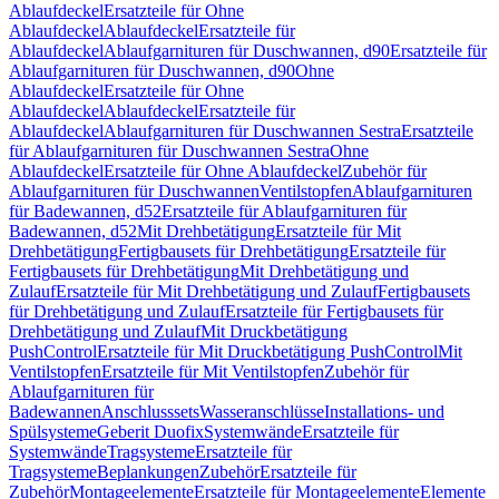
Ablaufdeckel
Ersatzteile für Ohne
Ablaufdeckel
Ablaufdeckel
Ersatzteile für
Ablaufdeckel
Ablaufgarnituren für Duschwannen, d90
Ersatzteile für
Ablaufgarnituren für Duschwannen, d90
Ohne
Ablaufdeckel
Ersatzteile für Ohne
Ablaufdeckel
Ablaufdeckel
Ersatzteile für
Ablaufdeckel
Ablaufgarnituren für Duschwannen Sestra
Ersatzteile
für Ablaufgarnituren für Duschwannen Sestra
Ohne
Ablaufdeckel
Ersatzteile für Ohne Ablaufdeckel
Zubehör für
Ablaufgarnituren für Duschwannen
Ventilstopfen
Ablaufgarnituren
für Badewannen, d52
Ersatzteile für Ablaufgarnituren für
Badewannen, d52
Mit Drehbetätigung
Ersatzteile für Mit
Drehbetätigung
Fertigbausets für Drehbetätigung
Ersatzteile für
Fertigbausets für Drehbetätigung
Mit Drehbetätigung und
Zulauf
Ersatzteile für Mit Drehbetätigung und Zulauf
Fertigbausets
für Drehbetätigung und Zulauf
Ersatzteile für Fertigbausets für
Drehbetätigung und Zulauf
Mit Druckbetätigung
PushControl
Ersatzteile für Mit Druckbetätigung PushControl
Mit
Ventilstopfen
Ersatzteile für Mit Ventilstopfen
Zubehör für
Ablaufgarnituren für
Badewannen
Anschlusssets
Wasseranschlüsse
Installations- und
Spülsysteme
Geberit Duofix
Systemwände
Ersatzteile für
Systemwände
Tragsysteme
Ersatzteile für
Tragsysteme
Beplankungen
Zubehör
Ersatzteile für
Zubehör
Montageelemente
Ersatzteile für Montageelemente
Elemente