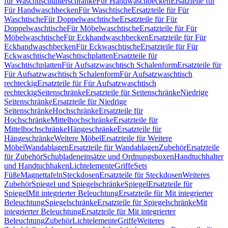
für Waschtischunterschränke
Für Handwaschbecken
Ersatzteile für
Für Handwaschbecken
Für Waschtische
Ersatzteile für Für
Waschtische
Für Doppelwaschtische
Ersatzteile für Für
Doppelwaschtische
Für Möbelwaschtische
Ersatzteile für Für
Möbelwaschtische
Für Eckhandwaschbecken
Ersatzteile für Für
Eckhandwaschbecken
Für Eckwaschtische
Ersatzteile für Für
Eckwaschtische
Waschtischplatten
Ersatzteile für
Waschtischplatten
Für Aufsatzwaschtisch Schalenform
Ersatzteile für
Für Aufsatzwaschtisch Schalenform
Für Aufsatzwaschtisch
rechteckig
Ersatzteile für Für Aufsatzwaschtisch
rechteckig
Seitenschränke
Ersatzteile für Seitenschränke
Niedrige
Seitenschränke
Ersatzteile für Niedrige
Seitenschränke
Hochschränke
Ersatzteile für
Hochschränke
Mittelhochschränke
Ersatzteile für
Mittelhochschränke
Hängeschränke
Ersatzteile für
Hängeschränke
Weitere Möbel
Ersatzteile für Weitere
Möbel
Wandablagen
Ersatzteile für Wandablagen
Zubehör
Ersatzteile
für Zubehör
Schubladeneinsätze und Ordnungsboxen
Handtuchhalter
und Handtuchhaken
Lichtelemente
Griffe
Sets
Füße
Magnettafeln
Steckdosen
Ersatzteile für Steckdosen
Weiteres
Zubehör
Spiegel und Spiegelschränke
Spiegel
Ersatzteile für
Spiegel
Mit integrierter Beleuchtung
Ersatzteile für Mit integrierter
Beleuchtung
Spiegelschränke
Ersatzteile für Spiegelschränke
Mit
integrierter Beleuchtung
Ersatzteile für Mit integrierter
Beleuchtung
Zubehör
Lichtelemente
Griffe
Weiteres