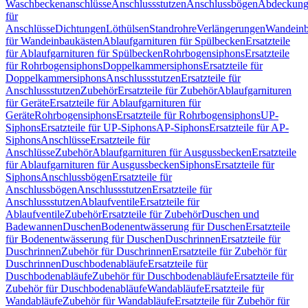
Waschbeckenanschlüsse
Anschlussstutzen
Anschlussbögen
Abdeckung
für
Anschlüsse
Dichtungen
Löthülsen
Standrohre
Verlängerungen
Wandeinb
für Wandeinbaukästen
Ablaufgarnituren für Spülbecken
Ersatzteile
für Ablaufgarnituren für Spülbecken
Rohrbogensiphons
Ersatzteile
für Rohrbogensiphons
Doppelkammersiphons
Ersatzteile für
Doppelkammersiphons
Anschlussstutzen
Ersatzteile für
Anschlussstutzen
Zubehör
Ersatzteile für Zubehör
Ablaufgarnituren
für Geräte
Ersatzteile für Ablaufgarnituren für
Geräte
Rohrbogensiphons
Ersatzteile für Rohrbogensiphons
UP-
Siphons
Ersatzteile für UP-Siphons
AP-Siphons
Ersatzteile für AP-
Siphons
Anschlüsse
Ersatzteile für
Anschlüsse
Zubehör
Ablaufgarnituren für Ausgussbecken
Ersatzteile
für Ablaufgarnituren für Ausgussbecken
Siphons
Ersatzteile für
Siphons
Anschlussbögen
Ersatzteile für
Anschlussbögen
Anschlussstutzen
Ersatzteile für
Anschlussstutzen
Ablaufventile
Ersatzteile für
Ablaufventile
Zubehör
Ersatzteile für Zubehör
Duschen und
Badewannen
Duschen
Bodenentwässerung für Duschen
Ersatzteile
für Bodenentwässerung für Duschen
Duschrinnen
Ersatzteile für
Duschrinnen
Zubehör für Duschrinnen
Ersatzteile für Zubehör für
Duschrinnen
Duschbodenabläufe
Ersatzteile für
Duschbodenabläufe
Zubehör für Duschbodenabläufe
Ersatzteile für
Zubehör für Duschbodenabläufe
Wandabläufe
Ersatzteile für
Wandabläufe
Zubehör für Wandabläufe
Ersatzteile für Zubehör für