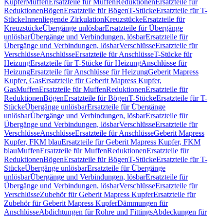
Kupfer
Muffen
Ersatzteile für Muffen
Reduktionen
Ersatzteile für
Reduktionen
Bögen
Ersatzteile für Bögen
T-Stücke
Ersatzteile für T-
Stücke
Innenliegende Zirkulation
Kreuzstücke
Ersatzteile für
Kreuzstücke
Übergänge unlösbar
Ersatzteile für Übergänge
unlösbar
Übergänge und Verbindungen, lösbar
Ersatzteile für
Übergänge und Verbindungen, lösbar
Verschlüsse
Ersatzteile für
Verschlüsse
Anschlüsse
Ersatzteile für Anschlüsse
T-Stücke für
Heizung
Ersatzteile für T-Stücke für Heizung
Anschlüsse für
Heizung
Ersatzteile für Anschlüsse für Heizung
Geberit Mapress
Kupfer, Gas
Ersatzteile für Geberit Mapress Kupfer,
Gas
Muffen
Ersatzteile für Muffen
Reduktionen
Ersatzteile für
Reduktionen
Bögen
Ersatzteile für Bögen
T-Stücke
Ersatzteile für T-
Stücke
Übergänge unlösbar
Ersatzteile für Übergänge
unlösbar
Übergänge und Verbindungen, lösbar
Ersatzteile für
Übergänge und Verbindungen, lösbar
Verschlüsse
Ersatzteile für
Verschlüsse
Anschlüsse
Ersatzteile für Anschlüsse
Geberit Mapress
Kupfer, FKM blau
Ersatzteile für Geberit Mapress Kupfer, FKM
blau
Muffen
Ersatzteile für Muffen
Reduktionen
Ersatzteile für
Reduktionen
Bögen
Ersatzteile für Bögen
T-Stücke
Ersatzteile für T-
Stücke
Übergänge unlösbar
Ersatzteile für Übergänge
unlösbar
Übergänge und Verbindungen, lösbar
Ersatzteile für
Übergänge und Verbindungen, lösbar
Verschlüsse
Ersatzteile für
Verschlüsse
Zubehör für Geberit Mapress Kupfer
Ersatzteile für
Zubehör für Geberit Mapress Kupfer
Dämmungen für
Anschlüsse
Abdichtungen für Rohre und Fittings
Abdeckungen für