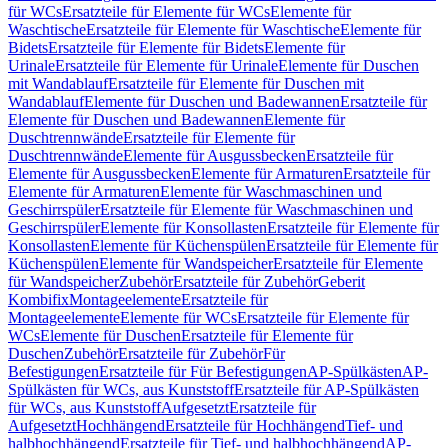
für WCs
Ersatzteile für Elemente für WCs
Elemente für
Waschtische
Ersatzteile für Elemente für Waschtische
Elemente für
Bidets
Ersatzteile für Elemente für Bidets
Elemente für
Urinale
Ersatzteile für Elemente für Urinale
Elemente für Duschen
mit Wandablauf
Ersatzteile für Elemente für Duschen mit
Wandablauf
Elemente für Duschen und Badewannen
Ersatzteile für
Elemente für Duschen und Badewannen
Elemente für
Duschtrennwände
Ersatzteile für Elemente für
Duschtrennwände
Elemente für Ausgussbecken
Ersatzteile für
Elemente für Ausgussbecken
Elemente für Armaturen
Ersatzteile für
Elemente für Armaturen
Elemente für Waschmaschinen und
Geschirrspüler
Ersatzteile für Elemente für Waschmaschinen und
Geschirrspüler
Elemente für Konsollasten
Ersatzteile für Elemente für
Konsollasten
Elemente für Küchenspülen
Ersatzteile für Elemente für
Küchenspülen
Elemente für Wandspeicher
Ersatzteile für Elemente
für Wandspeicher
Zubehör
Ersatzteile für Zubehör
Geberit
Kombifix
Montageelemente
Ersatzteile für
Montageelemente
Elemente für WCs
Ersatzteile für Elemente für
WCs
Elemente für Duschen
Ersatzteile für Elemente für
Duschen
Zubehör
Ersatzteile für Zubehör
Für
Befestigungen
Ersatzteile für Für Befestigungen
AP-Spülkästen
AP-
Spülkästen für WCs, aus Kunststoff
Ersatzteile für AP-Spülkästen
für WCs, aus Kunststoff
Aufgesetzt
Ersatzteile für
Aufgesetzt
Hochhängend
Ersatzteile für Hochhängend
Tief- und
halbhochhängend
Ersatzteile für Tief- und halbhochhängend
AP-