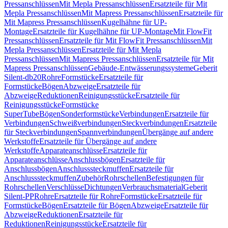
Pressanschlüssen
Mit Mepla Pressanschlüssen
Ersatzteile für Mit
Mepla Pressanschlüssen
Mit Mapress Pressanschlüssen
Ersatzteile für
Mit Mapress Pressanschlüssen
Kugelhähne für UP-
Montage
Ersatzteile für Kugelhähne für UP-Montage
Mit FlowFit
Pressanschlüssen
Ersatzteile für Mit FlowFit Pressanschlüssen
Mit
Mepla Pressanschlüssen
Ersatzteile für Mit Mepla
Pressanschlüssen
Mit Mapress Pressanschlüssen
Ersatzteile für Mit
Mapress Pressanschlüssen
Gebäude-Entwässerungssysteme
Geberit
Silent-db20
Rohre
Formstücke
Ersatzteile für
Formstücke
Bögen
Abzweige
Ersatzteile für
Abzweige
Reduktionen
Reinigungsstücke
Ersatzteile für
Reinigungsstücke
Formstücke
SuperTube
Bögen
Sonderformstücke
Verbindungen
Ersatzteile für
Verbindungen
Schweißverbindungen
Steckverbindungen
Ersatzteile
für Steckverbindungen
Spannverbindungen
Übergänge auf andere
Werkstoffe
Ersatzteile für Übergänge auf andere
Werkstoffe
Apparateanschlüsse
Ersatzteile für
Apparateanschlüsse
Anschlussbögen
Ersatzteile für
Anschlussbögen
Anschlusssteckmuffen
Ersatzteile für
Anschlusssteckmuffen
Zubehör
Rohrschellen
Befestigungen für
Rohrschellen
Verschlüsse
Dichtungen
Verbrauchsmaterial
Geberit
Silent-PP
Rohre
Ersatzteile für Rohre
Formstücke
Ersatzteile für
Formstücke
Bögen
Ersatzteile für Bögen
Abzweige
Ersatzteile für
Abzweige
Reduktionen
Ersatzteile für
Reduktionen
Reinigungsstücke
Ersatzteile für