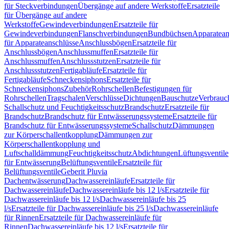
für Steckverbindungen
Übergänge auf andere Werkstoffe
Ersatzteile
für Übergänge auf andere
Werkstoffe
Gewindeverbindungen
Ersatzteile für
Gewindeverbindungen
Flanschverbindungen
Bundbüchsen
Apparatean
für Apparateanschlüsse
Anschlussbögen
Ersatzteile für
Anschlussbögen
Anschlussmuffen
Ersatzteile für
Anschlussmuffen
Anschlussstutzen
Ersatzteile für
Anschlussstutzen
Fertigabläufe
Ersatzteile für
Fertigabläufe
Schneckensiphons
Ersatzteile für
Schneckensiphons
Zubehör
Rohrschellen
Befestigungen für
Rohrschellen
Tragschalen
Verschlüsse
Dichtungen
Bauschutze
Verbrauc
Schallschutz und Feuchtigkeitsschutz
Brandschutz
Ersatzteile für
Brandschutz
Brandschutz für Entwässerungssysteme
Ersatzteile für
Brandschutz für Entwässerungssysteme
Schallschutz
Dämmungen
zur Körperschallentkopplung
Dämmungen zur
Körperschallentkopplung und
Luftschalldämmung
Feuchtigkeitsschutz
Abdichtungen
Lüftungsventile
für Entwässerung
Belüftungsventile
Ersatzteile für
Belüftungsventile
Geberit Pluvia
Dachentwässerung
Dachwassereinläufe
Ersatzteile für
Dachwassereinläufe
Dachwassereinläufe bis 12 l/s
Ersatzteile für
Dachwassereinläufe bis 12 l/s
Dachwassereinläufe bis 25
l/s
Ersatzteile für Dachwassereinläufe bis 25 l/s
Dachwassereinläufe
für Rinnen
Ersatzteile für Dachwassereinläufe für
Rinnen
Dachwassereinläufe bis 12 l/s
Ersatzteile für