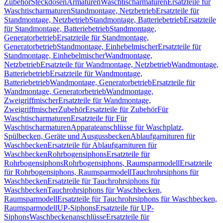
Zubehör
Steckdosen
Armaturen
Waschtischarmaturen
Ersatzteile für
Waschtischarmaturen
Standmontage, Netzbetrieb
Ersatzteile für
Standmontage, Netzbetrieb
Standmontage, Batteriebetrieb
Ersatzteile
für Standmontage, Batteriebetrieb
Standmontage,
Generatorbetrieb
Ersatzteile für Standmontage,
Generatorbetrieb
Standmontage, Einhebelmischer
Ersatzteile für
Standmontage, Einhebelmischer
Wandmontage,
Netzbetrieb
Ersatzteile für Wandmontage, Netzbetrieb
Wandmontage,
Batteriebetrieb
Ersatzteile für Wandmontage,
Batteriebetrieb
Wandmontage, Generatorbetrieb
Ersatzteile für
Wandmontage, Generatorbetrieb
Wandmontage,
Zweigriffmischer
Ersatzteile für Wandmontage,
Zweigriffmischer
Zubehör
Ersatzteile für Zubehör
Für
Waschtischarmaturen
Ersatzteile für Für
Waschtischarmaturen
Apparateanschlüsse für Waschplatz,
Spülbecken, Geräte und Ausgussbecken
Ablaufgarnituren für
Waschbecken
Ersatzteile für Ablaufgarnituren für
Waschbecken
Rohrbogensiphons
Ersatzteile für
Rohrbogensiphons
Rohrbogensiphons, Raumsparmodell
Ersatzteile
für Rohrbogensiphons, Raumsparmodell
Tauchrohrsiphons für
Waschbecken
Ersatzteile für Tauchrohrsiphons für
Waschbecken
Tauchrohrsiphons für Waschbecken,
Raumsparmodell
Ersatzteile für Tauchrohrsiphons für Waschbecken,
Raumsparmodell
UP-Siphons
Ersatzteile für UP-
Siphons
Waschbeckenanschlüsse
Ersatzteile für