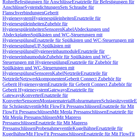
Rohre
Befestigungen für Anschlüsse
Ersatzteile für Befestigungen für
Anschlüsse
Systemdichtungen
Sets Schraube für
Flanschverbindungen
Geberit
Hygienesystem
Hygienespüleinheiten
Ersatzteile für
Hygienespüleinheiten
Zubehör für
Hygienespüleinheiten
Sensoren
Kabel
Abdeckungen und
Abdeckplatten
Spülkästen und WC-Steuerungen mit
Hygienespülung
Ersatzteile für Spülkästen und WC-Steuerungen mit
Hygienespülung
UP-Spülkästen mit
Hygienespülung
Hygieneeinbaumodule
Ersatzteile für
Hygieneeinbaumodule
Zubehör für Spülkästen und WC-
Steuerungen mit Hygienespülung
Ersatzteile für Zubehör für
Spülkästen und WC-Steuerungen mit
Hygienespülung
Sensoren
Kabel
Netzteile
Ersatzteile für
Netzteile
Netzwerkkomponenten
Geberit Connect Zubehör für
Geberit Hygienesystem
Ersatzteile für Geberit Connect Zubehör für
Geberit Hygienesystem
Gateways
Ersatzteile für
Gateways
Konverter
Ersatzteile für
Konverter
Sensoren
Montagematerial
Rohrarmaturen
Schrägsitzventile
E
für Schrägsitzventile
Mit FlowFit Pressanschlüssen
Ersatzteile für Mit
FlowFit Pressanschlüssen
Mit Mepla Pressanschlüssen
Ersatzteile für
Mit Mepla Pressanschlüssen
Mit Mapress
Pressanschlüssen
Ersatzteile für Mit Mapress
Pressanschlüssen
Probenahmeventile
Kugelhähne
Ersatzteile für
Kugelhähne
Mit FlowFit Pressanschlüssen
Ersatzteile für Mit FlowFit