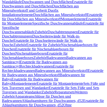
Wandabläufe
Duschwannen und Duschflächen
Ersatzteile für
Duschwannen und Duschflächen
Duschflächen aus
Mineralwerkstoff und Geberit Duofix
Installationselemente
Duschflächen aus Mineralwerkstoff
Ersatzteile
für Duschflächen aus Mineralwerkstoff
Montagelemente
Ersatzteile
für Montagelemente
Spezifische Duschwannenabläufe
Ersatzteile für
Spezifische
Duschwannenabläufe
Zubehör
Duschabtrennungen
Ersatzteile für
Duschabtrennungen
Duschseitenwände für Walk-in-
Dusche
Ersatzteile für Duschseitenwände für Walk-in-
Dusche
Zubehör
Ersatzteile für Zubehör
Nischenablageboxen für
Duschen
Ersatzteile für Nischenablageboxen für
Duschen
Nischenablageboxen
Ersatzteile für
Nischenablageboxen
Zubehör
Badewannen
Badewannen aus
Sanitäracryl
Ersatzteile für Badewannen aus
Sanitäracryl
Rechteckbadewannen
Ersatzteile für
Rechteckbadewannen
Badewannen aus Mineralwerkstoff
Ersatzteile
für Badewannen aus Mineralwerkstoff
Badewannen für
Babys
Ersatzteile für Badewannen für
Babys
Montagelemente
Ersatzteile für Montagelemente
Sets Füße und
Sets Traversen und Wandanker
Ersatzteile für Sets Füße und Sets
Traversen und Wandanker
Zubehör
Reparatursets
Weiteres
Zubehör
Apparateanschlüsse für Duschen und
Badewannen
Ablaufgarnituren für Duschwannen, d52
Ersatzteile für
Ablaufgarnituren für Duschwannen, d52
Ohne