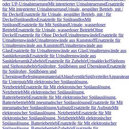
oder UP-Urinalsteuerung
Mit integrierter Urinalsteuerung
Ersatzteile
für Mit integrierter Urinalsteuerung
Urinale, gespülter Betrieb, mit /
für Deckel
Ersatzteile für Urinale, gespülter Betrieb, mit / für
Deckel
Spülrandlos
Ersatzteile für Spülrandlos
Mit
Spülrand
Ersatzteile für Mit Spülrand
Urinale, wasserloser
Betrieb
Ersatzteile für Urinale, wasserloser Betrieb
Ohne
Deckel
Ersatzteile für Ohne Deckel
Urinaltrennwände
Ersatzteile für
Urinaltrennwände
Urinaltrennwände aus Kunststoff
Ersatzteile für
Urinaltrennwände aus Kunststoff
Urinaltrennwände aus
Glas
Ersatzteile für Urinaltrennwände aus Glas
Urinaltrennwände aus
Sanitärkeramik
Ersatzteile für Urinaltrennwände aus
Sanitärkeramik
Zubehör
Ersatzteile für Zubehör
Urinaldeckel
Siphons
und Siphonzubehör
Spülrohre, Spülbögen und Übergänge
Ersatzteile
für Spülrohre, Spülbögen und
Übergänge
Befestigungsmaterial
Ablaufventile
Spülverteiler
Apparatean
für Unterputz
Mit elektronischer Spülauslösung,
Netzbetrieb
Ersatzteile für Mit elektronischer Spülauslösung,
Netzbetrieb
Mit elektronischer Spülauslösung,
Batteriebetrieb
Ersatzteile für Mit elektronischer Spülauslösung,
Batteriebetrieb
Mit pneumatischer Spülauslösung
Ersatzteile für Mit
pneumatischer Spülauslösung
Aufputz
Ersatzteile für Aufputz
Mit
elektronischer Spülauslösung, Netzbetrieb
Ersatzteile für Mit
elektronischer Spülauslösung, Netzbetrieb
Mit elektronischer
Spülauslösung, Batteriebetrieb
Ersatzteile für Mit elektronischer
Spülauslösung, Batteriebetrieb
Zubehör
Ersatzteile für