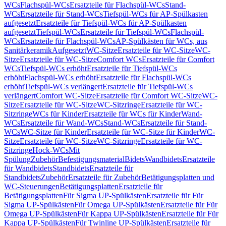
WCs
Flachspül-WCs
Ersatzteile für Flachspül-WCs
Stand-
WCs
Ersatzteile für Stand-WCs
Tiefspül-WCs für AP-Spülkasten
aufgesetzt
Ersatzteile für Tiefspül-WCs für AP-Spülkasten
aufgesetzt
Tiefspül-WCs
Ersatzteile für Tiefspül-WCs
Flachspül-
WCs
Ersatzteile für Flachspül-WCs
AP-Spülkästen für WCs, aus
Sanitärkeramik
Aufgesetzt
WC-Sitze
Ersatzteile für WC-Sitze
WC-
Sitze
Ersatzteile für WC-Sitze
Comfort WCs
Ersatzteile für Comfort
WCs
Tiefspül-WCs erhöht
Ersatzteile für Tiefspül-WCs
erhöht
Flachspül-WCs erhöht
Ersatzteile für Flachspül-WCs
erhöht
Tiefspül-WCs verlängert
Ersatzteile für Tiefspül-WCs
verlängert
Comfort WC-Sitze
Ersatzteile für Comfort WC-Sitze
WC-
Sitze
Ersatzteile für WC-Sitze
WC-Sitzringe
Ersatzteile für WC-
Sitzringe
WCs für Kinder
Ersatzteile für WCs für Kinder
Wand-
WCs
Ersatzteile für Wand-WCs
Stand-WCs
Ersatzteile für Stand-
WCs
WC-Sitze für Kinder
Ersatzteile für WC-Sitze für Kinder
WC-
Sitze
Ersatzteile für WC-Sitze
WC-Sitzringe
Ersatzteile für WC-
Sitzringe
Hock-WCs
Mit
Spülung
Zubehör
Befestigungsmaterial
Bidets
Wandbidets
Ersatzteile
für Wandbidets
Standbidets
Ersatzteile für
Standbidets
Zubehör
Ersatzteile für Zubehör
Betätigungsplatten und
WC-Steuerungen
Betätigungsplatten
Ersatzteile für
Betätigungsplatten
Für Sigma UP-Spülkästen
Ersatzteile für Für
Sigma UP-Spülkästen
Für Omega UP-Spülkästen
Ersatzteile für Für
Omega UP-Spülkästen
Für Kappa UP-Spülkästen
Ersatzteile für Für
Kappa UP-Spülkästen
Für Twinline UP-Spülkästen
Ersatzteile für