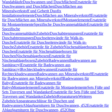
Wandabläufe
Duschwannen und Duschflächen
Ersatzteile für
Duschwannen und Duschflächen
Duschflächen aus
Mineralwerkstoff und Geberit Duofix
Installationselemente
Duschflächen aus Mineralwerkstoff
Ersatzteile
für Duschflächen aus Mineralwerkstoff
Montagelemente
Ersatzteile
für Montagelemente
Spezifische Duschwannenabläufe
Ersatzteile für
Spezifische
Duschwannenabläufe
Zubehör
Duschabtrennungen
Ersatzteile für
Duschabtrennungen
Duschseitenwände für Walk-in-
Dusche
Ersatzteile für Duschseitenwände für Walk-in-
Dusche
Zubehör
Ersatzteile für Zubehör
Nischenablageboxen für
Duschen
Ersatzteile für Nischenablageboxen für
Duschen
Nischenablageboxen
Ersatzteile für
Nischenablageboxen
Zubehör
Badewannen
Badewannen aus
Sanitäracryl
Ersatzteile für Badewannen aus
Sanitäracryl
Rechteckbadewannen
Ersatzteile für
Rechteckbadewannen
Badewannen aus Mineralwerkstoff
Ersatzteile
für Badewannen aus Mineralwerkstoff
Badewannen für
Babys
Ersatzteile für Badewannen für
Babys
Montagelemente
Ersatzteile für Montagelemente
Sets Füße und
Sets Traversen und Wandanker
Ersatzteile für Sets Füße und Sets
Traversen und Wandanker
Zubehör
Reparatursets
Weiteres
Zubehör
Apparateanschlüsse für Duschen und
Badewannen
Ablaufgarnituren für Duschwannen, d52
Ersatzteile für
Ablaufgarnituren für Duschwannen, d52
Ohne