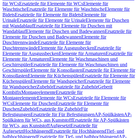
für WCs
Ersatzteile für Elemente für WCs
Elemente für
Waschtische
Ersatzteile für Elemente für Waschtische
Elemente für
Bidets
Ersatzteile für Elemente für Bidets
Elemente für
Urinale
Ersatzteile für Elemente für Urinale
Elemente für Duschen
mit Wandablauf
Ersatzteile für Elemente für Duschen mit
Wandablauf
Elemente für Duschen und Badewannen
Ersatzteile für
Elemente für Duschen und Badewannen
Elemente für
Duschtrennwände
Ersatzteile für Elemente für
Duschtrennwände
Elemente für Ausgussbecken
Ersatzteile für
Elemente für Ausgussbecken
Elemente für Armaturen
Ersatzteile für
Elemente für Armaturen
Elemente für Waschmaschinen und
Geschirrspüler
Ersatzteile für Elemente für Waschmaschinen und
Geschirrspüler
Elemente für Konsollasten
Ersatzteile für Elemente für
Konsollasten
Elemente für Küchenspülen
Ersatzteile für Elemente für
Küchenspülen
Elemente für Wandspeicher
Ersatzteile für Elemente
für Wandspeicher
Zubehör
Ersatzteile für Zubehör
Geberit
Kombifix
Montageelemente
Ersatzteile für
Montageelemente
Elemente für WCs
Ersatzteile für Elemente für
WCs
Elemente für Duschen
Ersatzteile für Elemente für
Duschen
Zubehör
Ersatzteile für Zubehör
Für
Befestigungen
Ersatzteile für Für Befestigungen
AP-Spülkästen
AP-
Spülkästen für WCs, aus Kunststoff
Ersatzteile für AP-Spülkästen
für WCs, aus Kunststoff
Aufgesetzt
Ersatzteile für
Aufgesetzt
Hochhängend
Ersatzteile für Hochhängend
Tief- und
halbhochhängend
Ersatzteile für Tief- und halbhochhängend
AP-