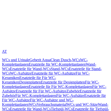
AT
WCs und Urinale
Geberit AquaClean Dusch-WCs
WC-
Komplettanlagen
Ersatzteile für WC-Komplettanlagen
Wand-
WCs
Ersatzteile für Wand-WCs
Stand-WCs
Ersatzteile für Stand-
WCs
WC-Aufsätze
Ersatzteile für WC-Aufsätze
Für WC-
Keramiken
Ersatzteile für Für WC-
Keramiken
Designplatten
Ersatzteile für Designplatten
Für WC-
Komplettanlagen
Ersatzteile für Für WC-Komplettanlagen
Für WC-
Aufsätze
Ersatzteile für Für WC-Aufsätze
Zubehör
Ersatzteile für
Zubehör
Für WC-Komplettanlagen
Für WC-Aufsätze
Ersatzteile für
Für WC-Aufsätze
Für WC-Aufsätze und WC-
Komplettanlagen
WCs
Verbrauchsmaterial
WCs und WC-Sitze
Wand-
WCs
Ersatzteile für Wand-WCs
Tiefspül-WCs
Ersatzteile für Tiefspül-