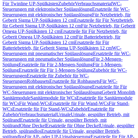
Für Twinline UP-Spülkästen
Zubehör
Verbrauchsmaterial
WC-
Steuerungen mit elektronischer Spülauslösung
Ersatzteile für WC-
Steuerungen mit elektronischer Spülauslösung
Für Netzbetrieb, für
Geberit Sigma UP-Spülkästen 12 cm
Ersatzteile für Für Netzbetrieb,
für Geberit Sigma UP-Spülkästen 12 cm
Für Netzbetrieb, für Geberit
Omega UP-Spülkästen 12 cm
Ersatzteile für Für Netzbetrieb, für
Geberit Omega UP-Spülkästen 12 cm
Für Batteriebetrieb, für
Geberit Sigma UP-Spülkästen 12 cm
Ersatzteile für Für
Batteriebetrieb, für Geberit Sigma UP-Spülkästen 12 cm
WC-
Steuerungen mit pneumatischer Spülauslösung
Ersatzteile für WC-
Steuerungen mit pneumatischer Spülauslösung
Für 2-Mengen-
Spülung
Ersatzteile für Für 2-Mengen-Spülung
Für 1-Mengen-
Spülung
Ersatzteile für Für 1-Mengen-Spülung
Zubehör für WC-
Steuerungen
Ersatzteile für Zubehör für WC-
Steuerungen
Rohbausets
Ersatzteile für Rohbausets
Für WC-
Steuerungen mit elektronischer Spülauslösung
Ersatzteile für Für
WC-Steuerungen mit elektronischer Spülauslösung
Geberit Monolith
Sanitärmodule
Sanitärmodule für WCs
Ersatzteile für Sanitärmodule
für WCs
Für Wand-WCs
Ersatzteile für Für Wand-WCs
Für Stand-
WCs
Ersatzteile für Für Stand-WCs
Zubehör
Ersatzteile für
Zubehör
Verbrauchsmaterial
Urinale
Urinale, gespülter Betrieb, mit
Spülrand
Ersatzteile für Urinale, gespülter Betrieb, mit
Spülrand
Ohne Deckel
Ersatzteile für Ohne Deckel
Urinale, gespülter
Betrieb, spülrandlos
Ersatzteile für Urinale, gespülter Betrieb,
spülrandlos
Für AP- oder UP-Urinalsteuerung
Ersatzteile für Für AP-