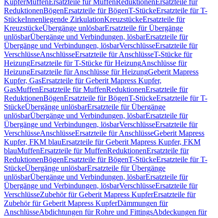
Kupfer
Muffen
Ersatzteile für Muffen
Reduktionen
Ersatzteile für
Reduktionen
Bögen
Ersatzteile für Bögen
T-Stücke
Ersatzteile für T-
Stücke
Innenliegende Zirkulation
Kreuzstücke
Ersatzteile für
Kreuzstücke
Übergänge unlösbar
Ersatzteile für Übergänge
unlösbar
Übergänge und Verbindungen, lösbar
Ersatzteile für
Übergänge und Verbindungen, lösbar
Verschlüsse
Ersatzteile für
Verschlüsse
Anschlüsse
Ersatzteile für Anschlüsse
T-Stücke für
Heizung
Ersatzteile für T-Stücke für Heizung
Anschlüsse für
Heizung
Ersatzteile für Anschlüsse für Heizung
Geberit Mapress
Kupfer, Gas
Ersatzteile für Geberit Mapress Kupfer,
Gas
Muffen
Ersatzteile für Muffen
Reduktionen
Ersatzteile für
Reduktionen
Bögen
Ersatzteile für Bögen
T-Stücke
Ersatzteile für T-
Stücke
Übergänge unlösbar
Ersatzteile für Übergänge
unlösbar
Übergänge und Verbindungen, lösbar
Ersatzteile für
Übergänge und Verbindungen, lösbar
Verschlüsse
Ersatzteile für
Verschlüsse
Anschlüsse
Ersatzteile für Anschlüsse
Geberit Mapress
Kupfer, FKM blau
Ersatzteile für Geberit Mapress Kupfer, FKM
blau
Muffen
Ersatzteile für Muffen
Reduktionen
Ersatzteile für
Reduktionen
Bögen
Ersatzteile für Bögen
T-Stücke
Ersatzteile für T-
Stücke
Übergänge unlösbar
Ersatzteile für Übergänge
unlösbar
Übergänge und Verbindungen, lösbar
Ersatzteile für
Übergänge und Verbindungen, lösbar
Verschlüsse
Ersatzteile für
Verschlüsse
Zubehör für Geberit Mapress Kupfer
Ersatzteile für
Zubehör für Geberit Mapress Kupfer
Dämmungen für
Anschlüsse
Abdichtungen für Rohre und Fittings
Abdeckungen für