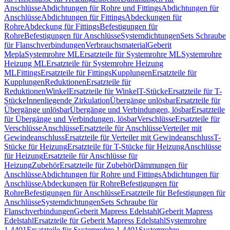
Anschlüsse
Abdichtungen für Rohre und Fittings
Abdichtungen für
Anschlüsse
Abdichtungen für Fittings
Abdeckungen für
Rohre
Abdeckung für Fittings
Befestigungen für
Rohre
Befestigungen für Anschlüsse
Systemdichtungen
Sets Schraube
für Flanschverbindungen
Verbrauchsmaterial
Geberit
Mepla
Systemrohre ML
Ersatzteile für Systemrohre ML
Systemrohre
Heizung ML
Ersatzteile für Systemrohre Heizung
ML
Fittings
Ersatzteile für Fittings
Kupplungen
Ersatzteile für
Kupplungen
Reduktionen
Ersatzteile für
Reduktionen
Winkel
Ersatzteile für Winkel
T-Stücke
Ersatzteile für T-
Stücke
Innenliegende Zirkulation
Übergänge unlösbar
Ersatzteile für
Übergänge unlösbar
Übergänge und Verbindungen, lösbar
Ersatzteile
für Übergänge und Verbindungen, lösbar
Verschlüsse
Ersatzteile für
Verschlüsse
Anschlüsse
Ersatzteile für Anschlüsse
Verteiler mit
Gewindeanschluss
Ersatzteile für Verteiler mit Gewindeanschluss
T-
Stücke für Heizung
Ersatzteile für T-Stücke für Heizung
Anschlüsse
für Heizung
Ersatzteile für Anschlüsse für
Heizung
Zubehör
Ersatzteile für Zubehör
Dämmungen für
Anschlüsse
Abdichtungen für Rohre und Fittings
Abdichtungen für
Anschlüsse
Abdeckungen für Rohre
Befestigungen für
Rohre
Befestigungen für Anschlüsse
Ersatzteile für Befestigungen für
Anschlüsse
Systemdichtungen
Sets Schraube für
Flanschverbindungen
Geberit Mapress Edelstahl
Geberit Mapress
Edelstahl
Ersatzteile für Geberit Mapress Edelstahl
Systemrohre
1.4401
Ersatzteile für Systemrohre 1.4401
Systemrohre