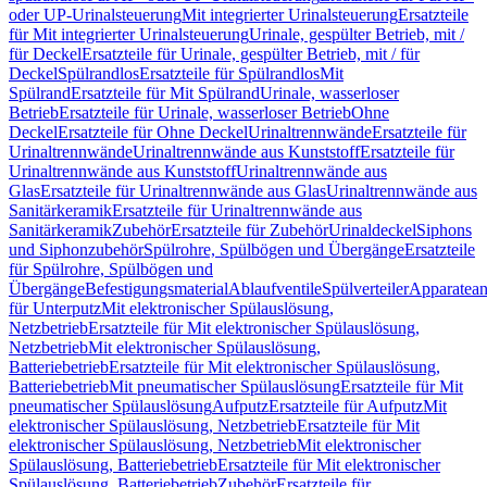
oder UP-Urinalsteuerung
Mit integrierter Urinalsteuerung
Ersatzteile
für Mit integrierter Urinalsteuerung
Urinale, gespülter Betrieb, mit /
für Deckel
Ersatzteile für Urinale, gespülter Betrieb, mit / für
Deckel
Spülrandlos
Ersatzteile für Spülrandlos
Mit
Spülrand
Ersatzteile für Mit Spülrand
Urinale, wasserloser
Betrieb
Ersatzteile für Urinale, wasserloser Betrieb
Ohne
Deckel
Ersatzteile für Ohne Deckel
Urinaltrennwände
Ersatzteile für
Urinaltrennwände
Urinaltrennwände aus Kunststoff
Ersatzteile für
Urinaltrennwände aus Kunststoff
Urinaltrennwände aus
Glas
Ersatzteile für Urinaltrennwände aus Glas
Urinaltrennwände aus
Sanitärkeramik
Ersatzteile für Urinaltrennwände aus
Sanitärkeramik
Zubehör
Ersatzteile für Zubehör
Urinaldeckel
Siphons
und Siphonzubehör
Spülrohre, Spülbögen und Übergänge
Ersatzteile
für Spülrohre, Spülbögen und
Übergänge
Befestigungsmaterial
Ablaufventile
Spülverteiler
Apparatean
für Unterputz
Mit elektronischer Spülauslösung,
Netzbetrieb
Ersatzteile für Mit elektronischer Spülauslösung,
Netzbetrieb
Mit elektronischer Spülauslösung,
Batteriebetrieb
Ersatzteile für Mit elektronischer Spülauslösung,
Batteriebetrieb
Mit pneumatischer Spülauslösung
Ersatzteile für Mit
pneumatischer Spülauslösung
Aufputz
Ersatzteile für Aufputz
Mit
elektronischer Spülauslösung, Netzbetrieb
Ersatzteile für Mit
elektronischer Spülauslösung, Netzbetrieb
Mit elektronischer
Spülauslösung, Batteriebetrieb
Ersatzteile für Mit elektronischer
Spülauslösung, Batteriebetrieb
Zubehör
Ersatzteile für