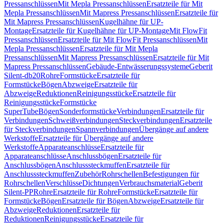
Pressanschlüssen
Mit Mepla Pressanschlüssen
Ersatzteile für Mit
Mepla Pressanschlüssen
Mit Mapress Pressanschlüssen
Ersatzteile für
Mit Mapress Pressanschlüssen
Kugelhähne für UP-
Montage
Ersatzteile für Kugelhähne für UP-Montage
Mit FlowFit
Pressanschlüssen
Ersatzteile für Mit FlowFit Pressanschlüssen
Mit
Mepla Pressanschlüssen
Ersatzteile für Mit Mepla
Pressanschlüssen
Mit Mapress Pressanschlüssen
Ersatzteile für Mit
Mapress Pressanschlüssen
Gebäude-Entwässerungssysteme
Geberit
Silent-db20
Rohre
Formstücke
Ersatzteile für
Formstücke
Bögen
Abzweige
Ersatzteile für
Abzweige
Reduktionen
Reinigungsstücke
Ersatzteile für
Reinigungsstücke
Formstücke
SuperTube
Bögen
Sonderformstücke
Verbindungen
Ersatzteile für
Verbindungen
Schweißverbindungen
Steckverbindungen
Ersatzteile
für Steckverbindungen
Spannverbindungen
Übergänge auf andere
Werkstoffe
Ersatzteile für Übergänge auf andere
Werkstoffe
Apparateanschlüsse
Ersatzteile für
Apparateanschlüsse
Anschlussbögen
Ersatzteile für
Anschlussbögen
Anschlusssteckmuffen
Ersatzteile für
Anschlusssteckmuffen
Zubehör
Rohrschellen
Befestigungen für
Rohrschellen
Verschlüsse
Dichtungen
Verbrauchsmaterial
Geberit
Silent-PP
Rohre
Ersatzteile für Rohre
Formstücke
Ersatzteile für
Formstücke
Bögen
Ersatzteile für Bögen
Abzweige
Ersatzteile für
Abzweige
Reduktionen
Ersatzteile für
Reduktionen
Reinigungsstücke
Ersatzteile für