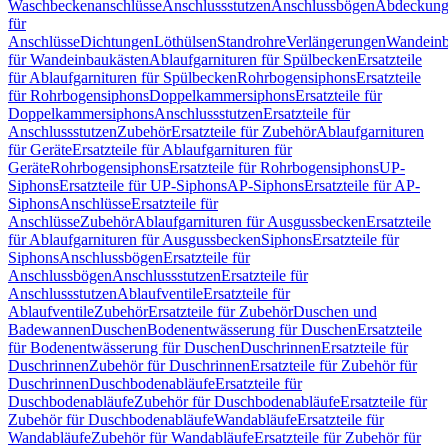
Waschbeckenanschlüsse
Anschlussstutzen
Anschlussbögen
Abdeckung
für
Anschlüsse
Dichtungen
Löthülsen
Standrohre
Verlängerungen
Wandeinb
für Wandeinbaukästen
Ablaufgarnituren für Spülbecken
Ersatzteile
für Ablaufgarnituren für Spülbecken
Rohrbogensiphons
Ersatzteile
für Rohrbogensiphons
Doppelkammersiphons
Ersatzteile für
Doppelkammersiphons
Anschlussstutzen
Ersatzteile für
Anschlussstutzen
Zubehör
Ersatzteile für Zubehör
Ablaufgarnituren
für Geräte
Ersatzteile für Ablaufgarnituren für
Geräte
Rohrbogensiphons
Ersatzteile für Rohrbogensiphons
UP-
Siphons
Ersatzteile für UP-Siphons
AP-Siphons
Ersatzteile für AP-
Siphons
Anschlüsse
Ersatzteile für
Anschlüsse
Zubehör
Ablaufgarnituren für Ausgussbecken
Ersatzteile
für Ablaufgarnituren für Ausgussbecken
Siphons
Ersatzteile für
Siphons
Anschlussbögen
Ersatzteile für
Anschlussbögen
Anschlussstutzen
Ersatzteile für
Anschlussstutzen
Ablaufventile
Ersatzteile für
Ablaufventile
Zubehör
Ersatzteile für Zubehör
Duschen und
Badewannen
Duschen
Bodenentwässerung für Duschen
Ersatzteile
für Bodenentwässerung für Duschen
Duschrinnen
Ersatzteile für
Duschrinnen
Zubehör für Duschrinnen
Ersatzteile für Zubehör für
Duschrinnen
Duschbodenabläufe
Ersatzteile für
Duschbodenabläufe
Zubehör für Duschbodenabläufe
Ersatzteile für
Zubehör für Duschbodenabläufe
Wandabläufe
Ersatzteile für
Wandabläufe
Zubehör für Wandabläufe
Ersatzteile für Zubehör für