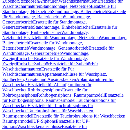
Zubehör
Steckdosen
Armaturen
Waschtischarmaturen
Ersatzteile für
Waschtischarmaturen
Standmontage, Netzbetrieb
Ersatzteile für
Standmontage, Netzbetrieb
Standmontage, Batteriebetrieb
Ersatzteile
für Standmontage, Batteriebetrieb
Standmontage,
Generatorbetrieb
Ersatzteile für Standmontage,
Generatorbetrieb
Standmontage, Einhebelmischer
Ersatzteile für
Standmontage, Einhebelmischer
Wandmontage,
Netzbetrieb
Ersatzteile für Wandmontage, Netzbetrieb
Wandmontage,
Batteriebetrieb
Ersatzteile für Wandmontage,
Batteriebetrieb
Wandmontage, Generatorbetrieb
Ersatzteile für
Wandmontage, Generatorbetrieb
Wandmontage,
Zweigriffmischer
Ersatzteile für Wandmontage,
Zweigriffmischer
Zubehör
Ersatzteile für Zubehör
Für
Waschtischarmaturen
Ersatzteile für Für
Waschtischarmaturen
Apparateanschlüsse für Waschplatz,
Spülbecken, Geräte und Ausgussbecken
Ablaufgarnituren für
Waschbecken
Ersatzteile für Ablaufgarnituren für
Waschbecken
Rohrbogensiphons
Ersatzteile für
Rohrbogensiphons
Rohrbogensiphons, Raumsparmodell
Ersatzteile
für Rohrbogensiphons, Raumsparmodell
Tauchrohrsiphons für
Waschbecken
Ersatzteile für Tauchrohrsiphons für
Waschbecken
Tauchrohrsiphons für Waschbecken,
Raumsparmodell
Ersatzteile für Tauchrohrsiphons für Waschbecken,
Raumsparmodell
UP-Siphons
Ersatzteile für UP-
Siphons
Waschbeckenanschlüsse
Ersatzteile für