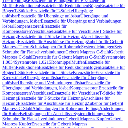
Therm
Fittings
Ersatzteile für Fittings
Muffen
Ersatzteile für
Muffen
Reduktionen
Ersatzteile für Reduktionen
Bögen
Ersatzteile für
Bögen
T-Stücke
Ersatzteile für T-Stücke
Übergänge
unlösbar
Ersatzteile für Übergänge unlösbar
Übergänge und
Verbindungen, lösbar
Ersatzteile für Übergänge und Verbindungen,
lösbar
Kompensatoren
Ersatzteile für
Kompensatoren
Verschlüsse
Ersatzteile für Verschlüsse
T-Stücke für
Heizung
Ersatzteile für T-Stücke für Heizung
Anschlüsse für
Heizung
Ersatzteile für Anschlüsse für Heizung
Zubehör für Geberit
Mapress Therm
Schutzkappen für Rohrende
Systemdichtungen
Sets
Schraube für Flanschverbindungen
Geberit Mapress C-Stahl
Geberit
Mapress C-Stahl
Ersatzteile für Geberit Mapress C-Stahl
Systemrohre
1.0034
Systemrohre 1.0215
Rohrnippel
Muffen
Ersatzteile für
Muffen
Reduktionen
Ersatzteile für Reduktionen
Bögen
Ersatzteile für
Bögen
T-Stücke
Ersatzteile für T-Stücke
Kreuzstücke
Ersatzteile für
Kreuzstücke
Übergänge unlösbar
Ersatzteile für Übergänge
unlösbar
Übergänge und Verbindungen, lösbar
Ersatzteile für
Übergänge und Verbindungen, lösbar
Kompensatoren
Ersatzteile für
Kompensatoren
Verschlüsse
Ersatzteile für Verschlüsse
T-Stücke für
Heizung
Ersatzteile für T-Stücke für Heizung
Anschlüsse für
Heizung
Ersatzteile für Anschlüsse für Heizung
Zubehör für Geberit
Mapress C-Stahl
Abdichtungen für Rohre und Fittings
Abdeckungen
für Rohre
Befestigungen für Anschlüsse
Systemdichtungen
Sets
Schraube für Flanschverbindungen
Geberit Mapress Kupfer
Geberit
Mapress Kupfer
Ersatzteile für Geberit Mapress