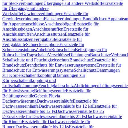
für Steckverbindungen
Übergänge auf andere Werkstoffe
Ersatzteile
für Übergänge auf andere
Werkstoffe
Gewindeverbindungen
Ersatzteile für
Gewindeverbindungen
Flanschverbindungen
Bundbüchsen
Apparatean
für Apparateanschlüsse
Anschlussbögen
Ersatzteile für
Anschlussbögen
Anschlussmuffen
Ersatzteile für
Anschlussmuffen
Anschlussstutzen
Ersatzteile für
Anschlussstutzen
Fertigabläufe
Ersatzteile für
Fertigabläufe
Schneckensiphons
Ersatzteile für
Schneckensiphons
Zubehör
Rohrschellen
Befestigungen für
Rohrschellen
Tragschalen
Verschlüsse
Dichtungen
Bauschutze
Verbrauc
Schallschutz und Feuchtigkeitsschutz
Brandschutz
Ersatzteile für
Brandschutz
Brandschutz für Entwässerungssysteme
Ersatzteile für
Brandschutz für Entwässerungssysteme
Schallschutz
Dämmungen
zur Körperschallentkopplung
Dämmungen zur
Körperschallentkopplung und
Luftschalldämmung
Feuchtigkeitsschutz
Abdichtungen
Lüftungsventile
für Entwässerung
Belüftungsventile
Ersatzteile für
Belüftungsventile
Geberit Pluvia
Dachentwässerung
Dachwassereinläufe
Ersatzteile für
Dachwassereinläufe
Dachwassereinläufe bis 12 l/s
Ersatzteile für
Dachwassereinläufe bis 12 l/s
Dachwassereinläufe bis 25
l/s
Ersatzteile für Dachwassereinläufe bis 25 l/s
Dachwassereinläufe
für Rinnen
Ersatzteile für Dachwassereinläufe für
Rinnen
Dachwassereinläufe bis 12 l/s
Ersatzteile für