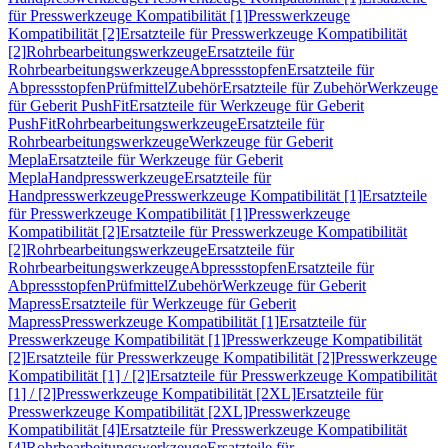
für Presswerkzeuge Kompatibilität [1]
Presswerkzeuge
Kompatibilität [2]
Ersatzteile für Presswerkzeuge Kompatibilität
[2]
Rohrbearbeitungswerkzeuge
Ersatzteile für
Rohrbearbeitungswerkzeuge
Abpressstopfen
Ersatzteile für
Abpressstopfen
Prüfmittel
Zubehör
Ersatzteile für Zubehör
Werkzeuge
für Geberit PushFit
Ersatzteile für Werkzeuge für Geberit
PushFit
Rohrbearbeitungswerkzeuge
Ersatzteile für
Rohrbearbeitungswerkzeuge
Werkzeuge für Geberit
Mepla
Ersatzteile für Werkzeuge für Geberit
Mepla
Handpresswerkzeuge
Ersatzteile für
Handpresswerkzeuge
Presswerkzeuge Kompatibilität [1]
Ersatzteile
für Presswerkzeuge Kompatibilität [1]
Presswerkzeuge
Kompatibilität [2]
Ersatzteile für Presswerkzeuge Kompatibilität
[2]
Rohrbearbeitungswerkzeuge
Ersatzteile für
Rohrbearbeitungswerkzeuge
Abpressstopfen
Ersatzteile für
Abpressstopfen
Prüfmittel
Zubehör
Werkzeuge für Geberit
Mapress
Ersatzteile für Werkzeuge für Geberit
Mapress
Presswerkzeuge Kompatibilität [1]
Ersatzteile für
Presswerkzeuge Kompatibilität [1]
Presswerkzeuge Kompatibilität
[2]
Ersatzteile für Presswerkzeuge Kompatibilität [2]
Presswerkzeuge
Kompatibilität [1] / [2]
Ersatzteile für Presswerkzeuge Kompatibilität
[1] / [2]
Presswerkzeuge Kompatibilität [2XL]
Ersatzteile für
Presswerkzeuge Kompatibilität [2XL]
Presswerkzeuge
Kompatibilität [4]
Ersatzteile für Presswerkzeuge Kompatibilität
[4]
Rohrbearbeitungswerkzeuge
Ersatzteile für