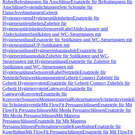
Rohre
Befestigungen für Anschlüsse
Ersatzteile für Befestigungen für
Anschlüsse
Systemdichtungen
Sets Schraube für
Flanschverbindungen
Geberit
Hygienesystem
Hygienespüleinheiten
Ersatzteile für
Hygienespüleinheiten
Zubehör für
Hygienespüleinheiten
Sensoren
Kabel
Abdeckungen und
Abdeckplatten
Spülkästen und WC-Steuerungen mit
Hygienespülung
Ersatzteile für Spülkästen und WC-Steuerungen mit
Hygienespülung
UP-Spülkästen mit
Hygienespülung
Hygieneeinbaumodule
Ersatzteile für
Hygieneeinbaumodule
Zubehör für Spülkästen und WC-
Steuerungen mit Hygienespülung
Ersatzteile für Zubehör für
Spülkästen und WC-Steuerungen mit
Hygienespülung
Sensoren
Kabel
Netzteile
Ersatzteile für
Netzteile
Netzwerkkomponenten
Geberit Connect Zubehör für
Geberit Hygienesystem
Ersatzteile für Geberit Connect Zubehör für
Geberit Hygienesystem
Gateways
Ersatzteile für
Gateways
Konverter
Ersatzteile für
Konverter
Sensoren
Montagematerial
Rohrarmaturen
Schrägsitzventile
E
für Schrägsitzventile
Mit FlowFit Pressanschlüssen
Ersatzteile für Mit
FlowFit Pressanschlüssen
Mit Mepla Pressanschlüssen
Ersatzteile für
Mit Mepla Pressanschlüssen
Mit Mapress
Pressanschlüssen
Ersatzteile für Mit Mapress
Pressanschlüssen
Probenahmeventile
Kugelhähne
Ersatzteile für
Kugelhähne
Mit FlowFit Pressanschlüssen
Ersatzteile für Mit FlowFit