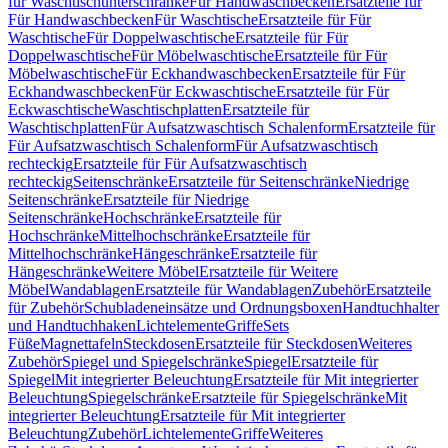
für Waschtischunterschränke
Für Handwaschbecken
Ersatzteile für
Für Handwaschbecken
Für Waschtische
Ersatzteile für Für
Waschtische
Für Doppelwaschtische
Ersatzteile für Für
Doppelwaschtische
Für Möbelwaschtische
Ersatzteile für Für
Möbelwaschtische
Für Eckhandwaschbecken
Ersatzteile für Für
Eckhandwaschbecken
Für Eckwaschtische
Ersatzteile für Für
Eckwaschtische
Waschtischplatten
Ersatzteile für
Waschtischplatten
Für Aufsatzwaschtisch Schalenform
Ersatzteile für
Für Aufsatzwaschtisch Schalenform
Für Aufsatzwaschtisch
rechteckig
Ersatzteile für Für Aufsatzwaschtisch
rechteckig
Seitenschränke
Ersatzteile für Seitenschränke
Niedrige
Seitenschränke
Ersatzteile für Niedrige
Seitenschränke
Hochschränke
Ersatzteile für
Hochschränke
Mittelhochschränke
Ersatzteile für
Mittelhochschränke
Hängeschränke
Ersatzteile für
Hängeschränke
Weitere Möbel
Ersatzteile für Weitere
Möbel
Wandablagen
Ersatzteile für Wandablagen
Zubehör
Ersatzteile
für Zubehör
Schubladeneinsätze und Ordnungsboxen
Handtuchhalter
und Handtuchhaken
Lichtelemente
Griffe
Sets
Füße
Magnettafeln
Steckdosen
Ersatzteile für Steckdosen
Weiteres
Zubehör
Spiegel und Spiegelschränke
Spiegel
Ersatzteile für
Spiegel
Mit integrierter Beleuchtung
Ersatzteile für Mit integrierter
Beleuchtung
Spiegelschränke
Ersatzteile für Spiegelschränke
Mit
integrierter Beleuchtung
Ersatzteile für Mit integrierter
Beleuchtung
Zubehör
Lichtelemente
Griffe
Weiteres