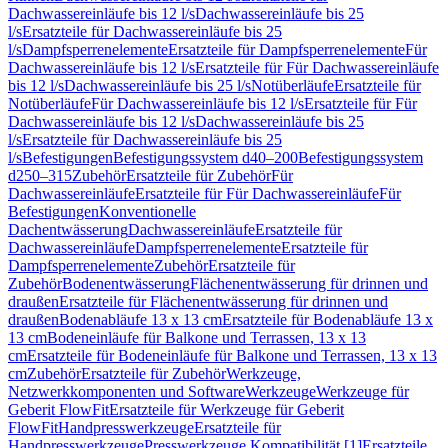
Dachwassereinläufe bis 12 l/s
Dachwassereinläufe bis 25
l/s
Ersatzteile für Dachwassereinläufe bis 25
l/s
Dampfsperrenelemente
Ersatzteile für Dampfsperrenelemente
Für
Dachwassereinläufe bis 12 l/s
Ersatzteile für Für Dachwassereinläufe
bis 12 l/s
Dachwassereinläufe bis 25 l/s
Notüberläufe
Ersatzteile für
Notüberläufe
Für Dachwassereinläufe bis 12 l/s
Ersatzteile für Für
Dachwassereinläufe bis 12 l/s
Dachwassereinläufe bis 25
l/s
Ersatzteile für Dachwassereinläufe bis 25
l/s
Befestigungen
Befestigungssystem d40–200
Befestigungssystem
d250–315
Zubehör
Ersatzteile für Zubehör
Für
Dachwassereinläufe
Ersatzteile für Für Dachwassereinläufe
Für
Befestigungen
Konventionelle
Dachentwässerung
Dachwassereinläufe
Ersatzteile für
Dachwassereinläufe
Dampfsperrenelemente
Ersatzteile für
Dampfsperrenelemente
Zubehör
Ersatzteile für
Zubehör
Bodenentwässerung
Flächenentwässerung für drinnen und
draußen
Ersatzteile für Flächenentwässerung für drinnen und
draußen
Bodenabläufe 13 x 13 cm
Ersatzteile für Bodenabläufe 13 x
13 cm
Bodeneinläufe für Balkone und Terrassen, 13 x 13
cm
Ersatzteile für Bodeneinläufe für Balkone und Terrassen, 13 x 13
cm
Zubehör
Ersatzteile für Zubehör
Werkzeuge,
Netzwerkkomponenten und Software
Werkzeuge
Werkzeuge für
Geberit FlowFit
Ersatzteile für Werkzeuge für Geberit
FlowFit
Handpresswerkzeuge
Ersatzteile für
Handpresswerkzeuge
Presswerkzeuge Kompatibilität [1]
Ersatzteile