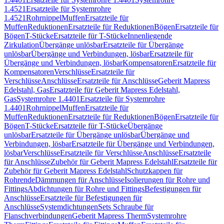
1.4521
Ersatzteile für Systemrohre
1.4521
Rohrnippel
Muffen
Ersatzteile für
Muffen
Reduktionen
Ersatzteile für Reduktionen
Bögen
Ersatzteile für
Bögen
T-Stücke
Ersatzteile für T-Stücke
Innenliegende
Zirkulation
Übergänge unlösbar
Ersatzteile für Übergänge
unlösbar
Übergänge und Verbindungen, lösbar
Ersatzteile für
Übergänge und Verbindungen, lösbar
Kompensatoren
Ersatzteile für
Kompensatoren
Verschlüsse
Ersatzteile für
Verschlüsse
Anschlüsse
Ersatzteile für Anschlüsse
Geberit Mapress
Edelstahl, Gas
Ersatzteile für Geberit Mapress Edelstahl,
Gas
Systemrohre 1.4401
Ersatzteile für Systemrohre
1.4401
Rohrnippel
Muffen
Ersatzteile für
Muffen
Reduktionen
Ersatzteile für Reduktionen
Bögen
Ersatzteile für
Bögen
T-Stücke
Ersatzteile für T-Stücke
Übergänge
unlösbar
Ersatzteile für Übergänge unlösbar
Übergänge und
Verbindungen, lösbar
Ersatzteile für Übergänge und Verbindungen,
lösbar
Verschlüsse
Ersatzteile für Verschlüsse
Anschlüsse
Ersatzteile
für Anschlüsse
Zubehör für Geberit Mapress Edelstahl
Ersatzteile für
Zubehör für Geberit Mapress Edelstahl
Schutzkappen für
Rohrende
Dämmungen für Anschlüsse
Isolierungen für Rohre und
Fittings
Abdichtungen für Rohre und Fittings
Befestigungen für
Anschlüsse
Ersatzteile für Befestigungen für
Anschlüsse
Systemdichtungen
Sets Schraube für
Flanschverbindungen
Geberit Mapress Therm
Systemrohre