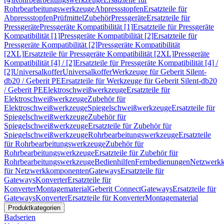
Rohrbearbeitungswerkzeuge
Abpressstopfen
Ersatzteile für
Abpressstopfen
Prüfmittel
Zubehör
Pressgeräte
Ersatzteile für
Pressgeräte
Pressgeräte Kompatibilität [1]
Ersatzteile für Pressgeräte
Kompatibilität [1]
Pressgeräte Kompatibilität [2]
Ersatzteile für
Pressgeräte Kompatibilität [2]
Pressgeräte Kompatibilität
[2XL]
Ersatzteile für Pressgeräte Kompatibilität [2XL]
Pressgeräte
Kompatibilität [4] / [2]
Ersatzteile für Pressgeräte Kompatibilität [4] /
[2]
Universalkoffer
Universalkoffer
Werkzeuge für Geberit Silent-
db20 / Geberit PE
Ersatzteile für Werkzeuge für Geberit Silent-db20
/ Geberit PE
Elektroschweißwerkzeuge
Ersatzteile für
Elektroschweißwerkzeuge
Zubehör für
Elektroschweißwerkzeuge
Spiegelschweißwerkzeuge
Ersatzteile für
Spiegelschweißwerkzeuge
Zubehör für
Spiegelschweißwerkzeuge
Ersatzteile für Zubehör für
Spiegelschweißwerkzeuge
Rohrbearbeitungswerkzeuge
Ersatzteile
für Rohrbearbeitungswerkzeuge
Zubehör für
Rohrbearbeitungswerkzeuge
Ersatzteile für Zubehör für
Rohrbearbeitungswerkzeuge
Bedienhilfen
Fernbedienungen
Netzwerk
für Netzwerkkomponenten
Gateways
Ersatzteile für
Gateways
Konverter
Ersatzteile für
Konverter
Montagematerial
Geberit Connect
Gateways
Ersatzteile für
Gateways
Konverter
Ersatzteile für Konverter
Montagematerial
Produktkategorien
Badserien