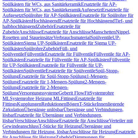
Spülkästen für WCs, aus Sanitärkeramik
Ersatzteile für AP-
Spülkästen für WCs, aus Sanitärkeramik
Aufgesetzt
Ersatzteile für
Aufgesetzt
Spülrohre für AP-Spülkästen
Ersatzteile für Spülrohre für
AP-Spülkästen
Hochhängend
Ersatzteile für Hochhängend
Tief- und
halbhochhängend
Zubehör
Ersatzteile für
Zubehör
Anschlüsse
Ersatzteile für Anschlüsse
Manschetten
Nippel,
Rosetten und Staueinsätze
Verbrauchsmaterial
Spülventile
UP-
Spülkästen
Sigma UP-Spülkästen
Ersatzteile für Sigma UP-
Spülkästen
Spülrohre
Zubehör
Füll- und
Spülventile
Füllventile
Ersatzteile für Füllventile
Füllventile für AP-
Spülkästen
Ersatzteile für Füllventile für AP-Spülkästen
Füllventile
für UP-Spülkästen
Ersatzteile für Füllventile für UP-
Spülkästen
Spülventile
Ersatzteile für Spülventile
Spül-Stopp-
Spülung
Ersatzteile für Spül-Stopp-Spülung
1-Mengen-
Spülung
Ersatzteile für 1-Mengen-Spülung
2-Mengen-
Spülung
Ersatzteile für 2-Mengen-
Spülung
Versorgungssysteme
Geberit FlowFit
Systemrohre
ML
Systemrohre Heizung ML
Fittings
Ersatzteile für
Fittings
Kupplungen
Reduktionen
Bögen
T-Stücke
Innenliegende
Zirkulation
Übergänge unlösbar
Übergänge und Verbindungen,
lösbar
Ersatzteile für Übergänge und Verbindungen,
lösbar
Verschlüsse
Anschlüsse
Ersatzteile für Anschlüsse
Verteiler mit
Gewindeanschluss
T-Stücke für Heizung
Übergänge und
Verbindungen für Heizung, lösbar
Anschlüsse für Heizung
Ersatzteile
für Anschlüsse für Heizung
Zubehör
Dämmungen für