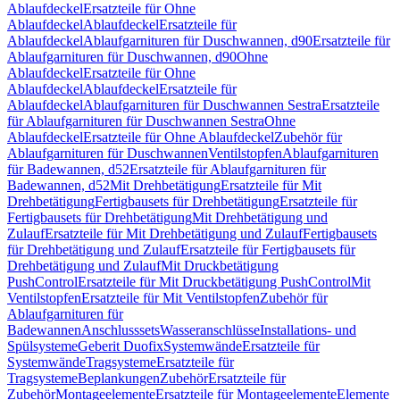
Ablaufdeckel
Ersatzteile für Ohne
Ablaufdeckel
Ablaufdeckel
Ersatzteile für
Ablaufdeckel
Ablaufgarnituren für Duschwannen, d90
Ersatzteile für
Ablaufgarnituren für Duschwannen, d90
Ohne
Ablaufdeckel
Ersatzteile für Ohne
Ablaufdeckel
Ablaufdeckel
Ersatzteile für
Ablaufdeckel
Ablaufgarnituren für Duschwannen Sestra
Ersatzteile
für Ablaufgarnituren für Duschwannen Sestra
Ohne
Ablaufdeckel
Ersatzteile für Ohne Ablaufdeckel
Zubehör für
Ablaufgarnituren für Duschwannen
Ventilstopfen
Ablaufgarnituren
für Badewannen, d52
Ersatzteile für Ablaufgarnituren für
Badewannen, d52
Mit Drehbetätigung
Ersatzteile für Mit
Drehbetätigung
Fertigbausets für Drehbetätigung
Ersatzteile für
Fertigbausets für Drehbetätigung
Mit Drehbetätigung und
Zulauf
Ersatzteile für Mit Drehbetätigung und Zulauf
Fertigbausets
für Drehbetätigung und Zulauf
Ersatzteile für Fertigbausets für
Drehbetätigung und Zulauf
Mit Druckbetätigung
PushControl
Ersatzteile für Mit Druckbetätigung PushControl
Mit
Ventilstopfen
Ersatzteile für Mit Ventilstopfen
Zubehör für
Ablaufgarnituren für
Badewannen
Anschlusssets
Wasseranschlüsse
Installations- und
Spülsysteme
Geberit Duofix
Systemwände
Ersatzteile für
Systemwände
Tragsysteme
Ersatzteile für
Tragsysteme
Beplankungen
Zubehör
Ersatzteile für
Zubehör
Montageelemente
Ersatzteile für Montageelemente
Elemente