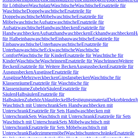
für Löthülsen
Waschplatz
Waschtische
Waschtische
Ersatzteile für
Waschtische
Doppelwaschtische
Ersatzteile für
Doppelwaschtische
Möbelwaschtische
Ersatzteile für
Möbelwaschtische
Aufsatzwaschtische
Ersatzteile für
Aufsatzwaschtische
Handwaschbecken
Ersatzteile für
Handwaschbecken
Aufsatzhandwaschbecken
Eckhandwaschbecken
H
für Halbeinbauwaschtische
Einbauwaschtische
Ersatzteile für
Einbauwaschtische
Unterbauwaschtische
Ersatzteile für
Unterbauwaschtische
Eckwaschtische
Waschtische
Comfort
Waschtische für Kinder
Ersatzteile für Waschtische für
Kinder
Waschtische
Waschrinnen
Ersatzteile für Waschrinnen
Weitere
Becken
Ersatzteile für Weitere Becken
Ausgussbecken
Ersatzteile für
Ausgussbecken
Ausgüsse
Ersatzteile für
Ausgüsse
Mehrzweckbecken
Gipsfangbecken
Waschtische für
Klassenräume
Ersatzteile für Waschtische für
Klassenräume
Zubehör
Säulen
Ersatzteile für
Säulen
Halbsäulen
Ersatzteile für
Halbsäulen
Zubehör
Ablaufdeckel
Befestigungsmaterial
Dekorblenden
W
Waschtisch mit Unterschrank
Sets Handwaschbecken mit
Unterschrank
Ersatzteile für Sets Handwaschbecken mit
Unterschrank
Sets Waschtisch mit Unterschrank
Ersatzteile für Sets
Waschtisch mit Unterschrank
Sets Möbelwaschtisch mit
Unterschrank
Ersatzteile für Sets Möbelwaschtisch mit
Unterschrank
Badezimmermöbel
Waschtischunterschränke
Ersatzteile