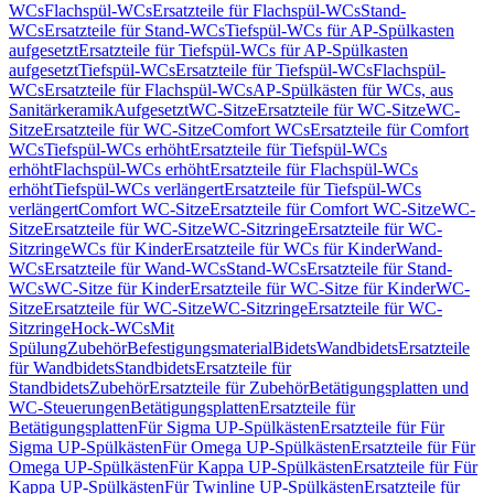
WCs
Flachspül-WCs
Ersatzteile für Flachspül-WCs
Stand-
WCs
Ersatzteile für Stand-WCs
Tiefspül-WCs für AP-Spülkasten
aufgesetzt
Ersatzteile für Tiefspül-WCs für AP-Spülkasten
aufgesetzt
Tiefspül-WCs
Ersatzteile für Tiefspül-WCs
Flachspül-
WCs
Ersatzteile für Flachspül-WCs
AP-Spülkästen für WCs, aus
Sanitärkeramik
Aufgesetzt
WC-Sitze
Ersatzteile für WC-Sitze
WC-
Sitze
Ersatzteile für WC-Sitze
Comfort WCs
Ersatzteile für Comfort
WCs
Tiefspül-WCs erhöht
Ersatzteile für Tiefspül-WCs
erhöht
Flachspül-WCs erhöht
Ersatzteile für Flachspül-WCs
erhöht
Tiefspül-WCs verlängert
Ersatzteile für Tiefspül-WCs
verlängert
Comfort WC-Sitze
Ersatzteile für Comfort WC-Sitze
WC-
Sitze
Ersatzteile für WC-Sitze
WC-Sitzringe
Ersatzteile für WC-
Sitzringe
WCs für Kinder
Ersatzteile für WCs für Kinder
Wand-
WCs
Ersatzteile für Wand-WCs
Stand-WCs
Ersatzteile für Stand-
WCs
WC-Sitze für Kinder
Ersatzteile für WC-Sitze für Kinder
WC-
Sitze
Ersatzteile für WC-Sitze
WC-Sitzringe
Ersatzteile für WC-
Sitzringe
Hock-WCs
Mit
Spülung
Zubehör
Befestigungsmaterial
Bidets
Wandbidets
Ersatzteile
für Wandbidets
Standbidets
Ersatzteile für
Standbidets
Zubehör
Ersatzteile für Zubehör
Betätigungsplatten und
WC-Steuerungen
Betätigungsplatten
Ersatzteile für
Betätigungsplatten
Für Sigma UP-Spülkästen
Ersatzteile für Für
Sigma UP-Spülkästen
Für Omega UP-Spülkästen
Ersatzteile für Für
Omega UP-Spülkästen
Für Kappa UP-Spülkästen
Ersatzteile für Für
Kappa UP-Spülkästen
Für Twinline UP-Spülkästen
Ersatzteile für