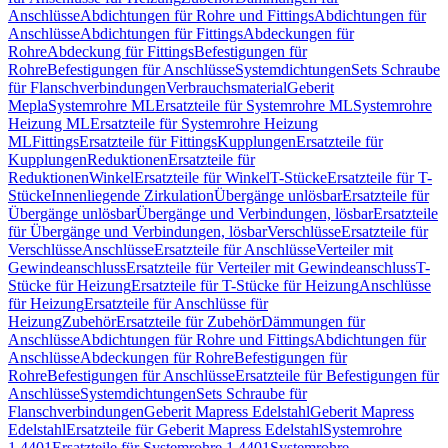
Anschlüsse
Abdichtungen für Rohre und Fittings
Abdichtungen für
Anschlüsse
Abdichtungen für Fittings
Abdeckungen für
Rohre
Abdeckung für Fittings
Befestigungen für
Rohre
Befestigungen für Anschlüsse
Systemdichtungen
Sets Schraube
für Flanschverbindungen
Verbrauchsmaterial
Geberit
Mepla
Systemrohre ML
Ersatzteile für Systemrohre ML
Systemrohre
Heizung ML
Ersatzteile für Systemrohre Heizung
ML
Fittings
Ersatzteile für Fittings
Kupplungen
Ersatzteile für
Kupplungen
Reduktionen
Ersatzteile für
Reduktionen
Winkel
Ersatzteile für Winkel
T-Stücke
Ersatzteile für T-
Stücke
Innenliegende Zirkulation
Übergänge unlösbar
Ersatzteile für
Übergänge unlösbar
Übergänge und Verbindungen, lösbar
Ersatzteile
für Übergänge und Verbindungen, lösbar
Verschlüsse
Ersatzteile für
Verschlüsse
Anschlüsse
Ersatzteile für Anschlüsse
Verteiler mit
Gewindeanschluss
Ersatzteile für Verteiler mit Gewindeanschluss
T-
Stücke für Heizung
Ersatzteile für T-Stücke für Heizung
Anschlüsse
für Heizung
Ersatzteile für Anschlüsse für
Heizung
Zubehör
Ersatzteile für Zubehör
Dämmungen für
Anschlüsse
Abdichtungen für Rohre und Fittings
Abdichtungen für
Anschlüsse
Abdeckungen für Rohre
Befestigungen für
Rohre
Befestigungen für Anschlüsse
Ersatzteile für Befestigungen für
Anschlüsse
Systemdichtungen
Sets Schraube für
Flanschverbindungen
Geberit Mapress Edelstahl
Geberit Mapress
Edelstahl
Ersatzteile für Geberit Mapress Edelstahl
Systemrohre
1.4401
Ersatzteile für Systemrohre 1.4401
Systemrohre