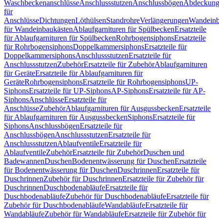
Waschbeckenanschlüsse
Anschlussstutzen
Anschlussbögen
Abdeckung
für
Anschlüsse
Dichtungen
Löthülsen
Standrohre
Verlängerungen
Wandeinb
für Wandeinbaukästen
Ablaufgarnituren für Spülbecken
Ersatzteile
für Ablaufgarnituren für Spülbecken
Rohrbogensiphons
Ersatzteile
für Rohrbogensiphons
Doppelkammersiphons
Ersatzteile für
Doppelkammersiphons
Anschlussstutzen
Ersatzteile für
Anschlussstutzen
Zubehör
Ersatzteile für Zubehör
Ablaufgarnituren
für Geräte
Ersatzteile für Ablaufgarnituren für
Geräte
Rohrbogensiphons
Ersatzteile für Rohrbogensiphons
UP-
Siphons
Ersatzteile für UP-Siphons
AP-Siphons
Ersatzteile für AP-
Siphons
Anschlüsse
Ersatzteile für
Anschlüsse
Zubehör
Ablaufgarnituren für Ausgussbecken
Ersatzteile
für Ablaufgarnituren für Ausgussbecken
Siphons
Ersatzteile für
Siphons
Anschlussbögen
Ersatzteile für
Anschlussbögen
Anschlussstutzen
Ersatzteile für
Anschlussstutzen
Ablaufventile
Ersatzteile für
Ablaufventile
Zubehör
Ersatzteile für Zubehör
Duschen und
Badewannen
Duschen
Bodenentwässerung für Duschen
Ersatzteile
für Bodenentwässerung für Duschen
Duschrinnen
Ersatzteile für
Duschrinnen
Zubehör für Duschrinnen
Ersatzteile für Zubehör für
Duschrinnen
Duschbodenabläufe
Ersatzteile für
Duschbodenabläufe
Zubehör für Duschbodenabläufe
Ersatzteile für
Zubehör für Duschbodenabläufe
Wandabläufe
Ersatzteile für
Wandabläufe
Zubehör für Wandabläufe
Ersatzteile für Zubehör für