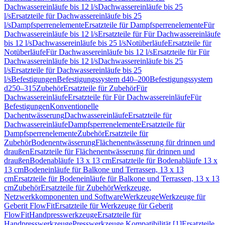
Dachwassereinläufe bis 12 l/s
Dachwassereinläufe bis 25
l/s
Ersatzteile für Dachwassereinläufe bis 25
l/s
Dampfsperrenelemente
Ersatzteile für Dampfsperrenelemente
Für
Dachwassereinläufe bis 12 l/s
Ersatzteile für Für Dachwassereinläufe
bis 12 l/s
Dachwassereinläufe bis 25 l/s
Notüberläufe
Ersatzteile für
Notüberläufe
Für Dachwassereinläufe bis 12 l/s
Ersatzteile für Für
Dachwassereinläufe bis 12 l/s
Dachwassereinläufe bis 25
l/s
Ersatzteile für Dachwassereinläufe bis 25
l/s
Befestigungen
Befestigungssystem d40–200
Befestigungssystem
d250–315
Zubehör
Ersatzteile für Zubehör
Für
Dachwassereinläufe
Ersatzteile für Für Dachwassereinläufe
Für
Befestigungen
Konventionelle
Dachentwässerung
Dachwassereinläufe
Ersatzteile für
Dachwassereinläufe
Dampfsperrenelemente
Ersatzteile für
Dampfsperrenelemente
Zubehör
Ersatzteile für
Zubehör
Bodenentwässerung
Flächenentwässerung für drinnen und
draußen
Ersatzteile für Flächenentwässerung für drinnen und
draußen
Bodenabläufe 13 x 13 cm
Ersatzteile für Bodenabläufe 13 x
13 cm
Bodeneinläufe für Balkone und Terrassen, 13 x 13
cm
Ersatzteile für Bodeneinläufe für Balkone und Terrassen, 13 x 13
cm
Zubehör
Ersatzteile für Zubehör
Werkzeuge,
Netzwerkkomponenten und Software
Werkzeuge
Werkzeuge für
Geberit FlowFit
Ersatzteile für Werkzeuge für Geberit
FlowFit
Handpresswerkzeuge
Ersatzteile für
Handpresswerkzeuge
Presswerkzeuge Kompatibilität [1]
Ersatzteile