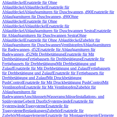
Ablaufdeckel
Ersatzteile für Ohne
Ablaufdeckel
Ablaufdeckel
Ersatzteile für
Ablaufdeckel
Ablaufgarnituren für Duschwannen, d90
Ersatzteile für
Ablaufgarnituren für Duschwannen, d90
Ohne
Ablaufdeckel
Ersatzteile für Ohne
Ablaufdeckel
Ablaufdeckel
Ersatzteile für
Ablaufdeckel
Ablaufgarnituren für Duschwannen Sestra
Ersatzteile
für Ablaufgarnituren für Duschwannen Sestra
Ohne
Ablaufdeckel
Ersatzteile für Ohne Ablaufdeckel
Zubehör für
Ablaufgarnituren für Duschwannen
Ventilstopfen
Ablaufgarnituren
für Badewannen, d52
Ersatzteile für Ablaufgarnituren für
Badewannen, d52
Mit Drehbetätigung
Ersatzteile für Mit
Drehbetätigung
Fertigbausets für Drehbetätigung
Ersatzteile für
Fertigbausets für Drehbetätigung
Mit Drehbetätigung und
Zulauf
Ersatzteile für Mit Drehbetätigung und Zulauf
Fertigbausets
für Drehbetätigung und Zulauf
Ersatzteile für Fertigbausets für
Drehbetätigung und Zulauf
Mit Druckbetätigung
PushControl
Ersatzteile für Mit Druckbetätigung PushControl
Mit
Ventilstopfen
Ersatzteile für Mit Ventilstopfen
Zubehör für
Ablaufgarnituren für
Badewannen
Anschlusssets
Wasseranschlüsse
Installations- und
Spülsysteme
Geberit Duofix
Systemwände
Ersatzteile für
Systemwände
Tragsysteme
Ersatzteile für
Tragsysteme
Beplankungen
Zubehör
Ersatzteile für
Zubehör
Montageelemente
Ersatzteile für Montageelemente
Elemente