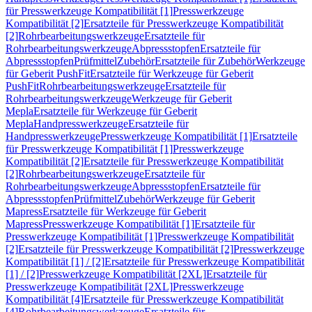
für Presswerkzeuge Kompatibilität [1]
Presswerkzeuge
Kompatibilität [2]
Ersatzteile für Presswerkzeuge Kompatibilität
[2]
Rohrbearbeitungswerkzeuge
Ersatzteile für
Rohrbearbeitungswerkzeuge
Abpressstopfen
Ersatzteile für
Abpressstopfen
Prüfmittel
Zubehör
Ersatzteile für Zubehör
Werkzeuge
für Geberit PushFit
Ersatzteile für Werkzeuge für Geberit
PushFit
Rohrbearbeitungswerkzeuge
Ersatzteile für
Rohrbearbeitungswerkzeuge
Werkzeuge für Geberit
Mepla
Ersatzteile für Werkzeuge für Geberit
Mepla
Handpresswerkzeuge
Ersatzteile für
Handpresswerkzeuge
Presswerkzeuge Kompatibilität [1]
Ersatzteile
für Presswerkzeuge Kompatibilität [1]
Presswerkzeuge
Kompatibilität [2]
Ersatzteile für Presswerkzeuge Kompatibilität
[2]
Rohrbearbeitungswerkzeuge
Ersatzteile für
Rohrbearbeitungswerkzeuge
Abpressstopfen
Ersatzteile für
Abpressstopfen
Prüfmittel
Zubehör
Werkzeuge für Geberit
Mapress
Ersatzteile für Werkzeuge für Geberit
Mapress
Presswerkzeuge Kompatibilität [1]
Ersatzteile für
Presswerkzeuge Kompatibilität [1]
Presswerkzeuge Kompatibilität
[2]
Ersatzteile für Presswerkzeuge Kompatibilität [2]
Presswerkzeuge
Kompatibilität [1] / [2]
Ersatzteile für Presswerkzeuge Kompatibilität
[1] / [2]
Presswerkzeuge Kompatibilität [2XL]
Ersatzteile für
Presswerkzeuge Kompatibilität [2XL]
Presswerkzeuge
Kompatibilität [4]
Ersatzteile für Presswerkzeuge Kompatibilität
[4]
Rohrbearbeitungswerkzeuge
Ersatzteile für