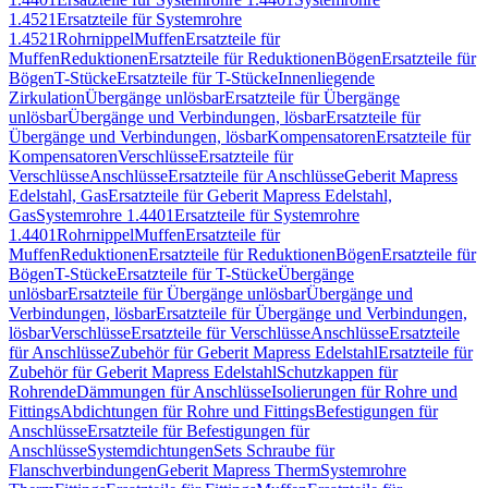
1.4521
Ersatzteile für Systemrohre
1.4521
Rohrnippel
Muffen
Ersatzteile für
Muffen
Reduktionen
Ersatzteile für Reduktionen
Bögen
Ersatzteile für
Bögen
T-Stücke
Ersatzteile für T-Stücke
Innenliegende
Zirkulation
Übergänge unlösbar
Ersatzteile für Übergänge
unlösbar
Übergänge und Verbindungen, lösbar
Ersatzteile für
Übergänge und Verbindungen, lösbar
Kompensatoren
Ersatzteile für
Kompensatoren
Verschlüsse
Ersatzteile für
Verschlüsse
Anschlüsse
Ersatzteile für Anschlüsse
Geberit Mapress
Edelstahl, Gas
Ersatzteile für Geberit Mapress Edelstahl,
Gas
Systemrohre 1.4401
Ersatzteile für Systemrohre
1.4401
Rohrnippel
Muffen
Ersatzteile für
Muffen
Reduktionen
Ersatzteile für Reduktionen
Bögen
Ersatzteile für
Bögen
T-Stücke
Ersatzteile für T-Stücke
Übergänge
unlösbar
Ersatzteile für Übergänge unlösbar
Übergänge und
Verbindungen, lösbar
Ersatzteile für Übergänge und Verbindungen,
lösbar
Verschlüsse
Ersatzteile für Verschlüsse
Anschlüsse
Ersatzteile
für Anschlüsse
Zubehör für Geberit Mapress Edelstahl
Ersatzteile für
Zubehör für Geberit Mapress Edelstahl
Schutzkappen für
Rohrende
Dämmungen für Anschlüsse
Isolierungen für Rohre und
Fittings
Abdichtungen für Rohre und Fittings
Befestigungen für
Anschlüsse
Ersatzteile für Befestigungen für
Anschlüsse
Systemdichtungen
Sets Schraube für
Flanschverbindungen
Geberit Mapress Therm
Systemrohre