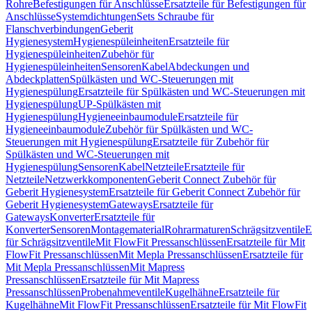
Rohre
Befestigungen für Anschlüsse
Ersatzteile für Befestigungen für
Anschlüsse
Systemdichtungen
Sets Schraube für
Flanschverbindungen
Geberit
Hygienesystem
Hygienespüleinheiten
Ersatzteile für
Hygienespüleinheiten
Zubehör für
Hygienespüleinheiten
Sensoren
Kabel
Abdeckungen und
Abdeckplatten
Spülkästen und WC-Steuerungen mit
Hygienespülung
Ersatzteile für Spülkästen und WC-Steuerungen mit
Hygienespülung
UP-Spülkästen mit
Hygienespülung
Hygieneeinbaumodule
Ersatzteile für
Hygieneeinbaumodule
Zubehör für Spülkästen und WC-
Steuerungen mit Hygienespülung
Ersatzteile für Zubehör für
Spülkästen und WC-Steuerungen mit
Hygienespülung
Sensoren
Kabel
Netzteile
Ersatzteile für
Netzteile
Netzwerkkomponenten
Geberit Connect Zubehör für
Geberit Hygienesystem
Ersatzteile für Geberit Connect Zubehör für
Geberit Hygienesystem
Gateways
Ersatzteile für
Gateways
Konverter
Ersatzteile für
Konverter
Sensoren
Montagematerial
Rohrarmaturen
Schrägsitzventile
E
für Schrägsitzventile
Mit FlowFit Pressanschlüssen
Ersatzteile für Mit
FlowFit Pressanschlüssen
Mit Mepla Pressanschlüssen
Ersatzteile für
Mit Mepla Pressanschlüssen
Mit Mapress
Pressanschlüssen
Ersatzteile für Mit Mapress
Pressanschlüssen
Probenahmeventile
Kugelhähne
Ersatzteile für
Kugelhähne
Mit FlowFit Pressanschlüssen
Ersatzteile für Mit FlowFit