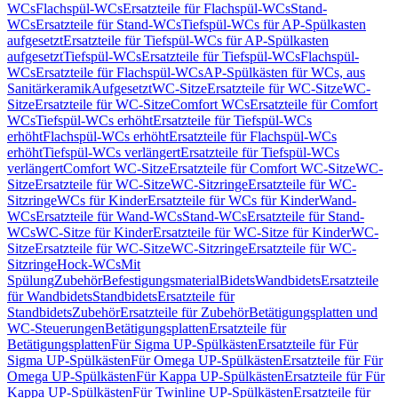
WCs
Flachspül-WCs
Ersatzteile für Flachspül-WCs
Stand-
WCs
Ersatzteile für Stand-WCs
Tiefspül-WCs für AP-Spülkasten
aufgesetzt
Ersatzteile für Tiefspül-WCs für AP-Spülkasten
aufgesetzt
Tiefspül-WCs
Ersatzteile für Tiefspül-WCs
Flachspül-
WCs
Ersatzteile für Flachspül-WCs
AP-Spülkästen für WCs, aus
Sanitärkeramik
Aufgesetzt
WC-Sitze
Ersatzteile für WC-Sitze
WC-
Sitze
Ersatzteile für WC-Sitze
Comfort WCs
Ersatzteile für Comfort
WCs
Tiefspül-WCs erhöht
Ersatzteile für Tiefspül-WCs
erhöht
Flachspül-WCs erhöht
Ersatzteile für Flachspül-WCs
erhöht
Tiefspül-WCs verlängert
Ersatzteile für Tiefspül-WCs
verlängert
Comfort WC-Sitze
Ersatzteile für Comfort WC-Sitze
WC-
Sitze
Ersatzteile für WC-Sitze
WC-Sitzringe
Ersatzteile für WC-
Sitzringe
WCs für Kinder
Ersatzteile für WCs für Kinder
Wand-
WCs
Ersatzteile für Wand-WCs
Stand-WCs
Ersatzteile für Stand-
WCs
WC-Sitze für Kinder
Ersatzteile für WC-Sitze für Kinder
WC-
Sitze
Ersatzteile für WC-Sitze
WC-Sitzringe
Ersatzteile für WC-
Sitzringe
Hock-WCs
Mit
Spülung
Zubehör
Befestigungsmaterial
Bidets
Wandbidets
Ersatzteile
für Wandbidets
Standbidets
Ersatzteile für
Standbidets
Zubehör
Ersatzteile für Zubehör
Betätigungsplatten und
WC-Steuerungen
Betätigungsplatten
Ersatzteile für
Betätigungsplatten
Für Sigma UP-Spülkästen
Ersatzteile für Für
Sigma UP-Spülkästen
Für Omega UP-Spülkästen
Ersatzteile für Für
Omega UP-Spülkästen
Für Kappa UP-Spülkästen
Ersatzteile für Für
Kappa UP-Spülkästen
Für Twinline UP-Spülkästen
Ersatzteile für