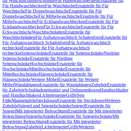
für Waschtischunterschränke
Für Handwaschbecken
Ersatzteile für
Für Handwaschbecken
Für Waschtische
Ersatzteile für Für
Waschtische
Für Doppelwaschtische
Ersatzteile für Für
Doppelwaschtische
Für Möbelwaschtische
Ersatzteile für Für
Möbelwaschtische
Für Eckhandwaschbecken
Ersatzteile für Für
Eckhandwaschbecken
Für Eckwaschtische
Ersatzteile für Für
Eckwaschtische
Waschtischplatten
Ersatzteile für
Waschtischplatten
Für Aufsatzwaschtisch Schalenform
Ersatzteile für
Für Aufsatzwaschtisch Schalenform
Für Aufsatzwaschtisch
rechteckig
Ersatzteile für Für Aufsatzwaschtisch
rechteckig
Seitenschränke
Ersatzteile für Seitenschränke
Niedrige
Seitenschränke
Ersatzteile für Niedrige
Seitenschränke
Hochschränke
Ersatzteile für
Hochschränke
Mittelhochschränke
Ersatzteile für
Mittelhochschränke
Hängeschränke
Ersatzteile für
Hängeschränke
Weitere Möbel
Ersatzteile für Weitere
Möbel
Wandablagen
Ersatzteile für Wandablagen
Zubehör
Ersatzteile
für Zubehör
Schubladeneinsätze und Ordnungsboxen
Handtuchhalter
und Handtuchhaken
Lichtelemente
Griffe
Sets
Füße
Magnettafeln
Steckdosen
Ersatzteile für Steckdosen
Weiteres
Zubehör
Spiegel und Spiegelschränke
Spiegel
Ersatzteile für
Spiegel
Mit integrierter Beleuchtung
Ersatzteile für Mit integrierter
Beleuchtung
Spiegelschränke
Ersatzteile für Spiegelschränke
Mit
integrierter Beleuchtung
Ersatzteile für Mit integrierter
Beleuchtung
Zubehör
Lichtelemente
Griffe
Weiteres