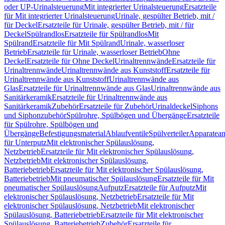
oder UP-Urinalsteuerung
Mit integrierter Urinalsteuerung
Ersatzteile
für Mit integrierter Urinalsteuerung
Urinale, gespülter Betrieb, mit /
für Deckel
Ersatzteile für Urinale, gespülter Betrieb, mit / für
Deckel
Spülrandlos
Ersatzteile für Spülrandlos
Mit
Spülrand
Ersatzteile für Mit Spülrand
Urinale, wasserloser
Betrieb
Ersatzteile für Urinale, wasserloser Betrieb
Ohne
Deckel
Ersatzteile für Ohne Deckel
Urinaltrennwände
Ersatzteile für
Urinaltrennwände
Urinaltrennwände aus Kunststoff
Ersatzteile für
Urinaltrennwände aus Kunststoff
Urinaltrennwände aus
Glas
Ersatzteile für Urinaltrennwände aus Glas
Urinaltrennwände aus
Sanitärkeramik
Ersatzteile für Urinaltrennwände aus
Sanitärkeramik
Zubehör
Ersatzteile für Zubehör
Urinaldeckel
Siphons
und Siphonzubehör
Spülrohre, Spülbögen und Übergänge
Ersatzteile
für Spülrohre, Spülbögen und
Übergänge
Befestigungsmaterial
Ablaufventile
Spülverteiler
Apparatean
für Unterputz
Mit elektronischer Spülauslösung,
Netzbetrieb
Ersatzteile für Mit elektronischer Spülauslösung,
Netzbetrieb
Mit elektronischer Spülauslösung,
Batteriebetrieb
Ersatzteile für Mit elektronischer Spülauslösung,
Batteriebetrieb
Mit pneumatischer Spülauslösung
Ersatzteile für Mit
pneumatischer Spülauslösung
Aufputz
Ersatzteile für Aufputz
Mit
elektronischer Spülauslösung, Netzbetrieb
Ersatzteile für Mit
elektronischer Spülauslösung, Netzbetrieb
Mit elektronischer
Spülauslösung, Batteriebetrieb
Ersatzteile für Mit elektronischer
Spülauslösung, Batteriebetrieb
Zubehör
Ersatzteile für