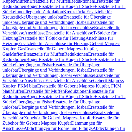
Kupfer
Muffen
Ersatzteile für Muffen
Reduktionen
Ersatzteile für
Reduktionen
Bögen
Ersatzteile für Bögen
T-Stücke
Ersatzteile für T-
Stücke
Innenliegende Zirkulation
Kreuzstücke
Ersatzteile für
Kreuzstücke
Übergänge unlösbar
Ersatzteile für Übergänge
unlösbar
Übergänge und Verbindungen, lösbar
Ersatzteile für
Übergänge und Verbindungen, lösbar
Verschlüsse
Ersatzteile für
Verschlüsse
Anschlüsse
Ersatzteile für Anschlüsse
T-Stücke für
Heizung
Ersatzteile für T-Stücke für Heizung
Anschlüsse für
Heizung
Ersatzteile für Anschlüsse für Heizung
Geberit Mapress
Kupfer, Gas
Ersatzteile für Geberit Mapress Kupfer,
Gas
Muffen
Ersatzteile für Muffen
Reduktionen
Ersatzteile für
Reduktionen
Bögen
Ersatzteile für Bögen
T-Stücke
Ersatzteile für T-
Stücke
Übergänge unlösbar
Ersatzteile für Übergänge
unlösbar
Übergänge und Verbindungen, lösbar
Ersatzteile für
Übergänge und Verbindungen, lösbar
Verschlüsse
Ersatzteile für
Verschlüsse
Anschlüsse
Ersatzteile für Anschlüsse
Geberit Mapress
Kupfer, FKM blau
Ersatzteile für Geberit Mapress Kupfer, FKM
blau
Muffen
Ersatzteile für Muffen
Reduktionen
Ersatzteile für
Reduktionen
Bögen
Ersatzteile für Bögen
T-Stücke
Ersatzteile für T-
Stücke
Übergänge unlösbar
Ersatzteile für Übergänge
unlösbar
Übergänge und Verbindungen, lösbar
Ersatzteile für
Übergänge und Verbindungen, lösbar
Verschlüsse
Ersatzteile für
Verschlüsse
Zubehör für Geberit Mapress Kupfer
Ersatzteile für
Zubehör für Geberit Mapress Kupfer
Dämmungen für
Anschlüsse
Abdichtungen für Rohre und Fittings
Abdeckungen für