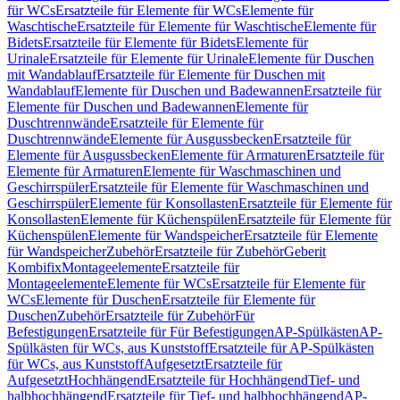
für WCs
Ersatzteile für Elemente für WCs
Elemente für
Waschtische
Ersatzteile für Elemente für Waschtische
Elemente für
Bidets
Ersatzteile für Elemente für Bidets
Elemente für
Urinale
Ersatzteile für Elemente für Urinale
Elemente für Duschen
mit Wandablauf
Ersatzteile für Elemente für Duschen mit
Wandablauf
Elemente für Duschen und Badewannen
Ersatzteile für
Elemente für Duschen und Badewannen
Elemente für
Duschtrennwände
Ersatzteile für Elemente für
Duschtrennwände
Elemente für Ausgussbecken
Ersatzteile für
Elemente für Ausgussbecken
Elemente für Armaturen
Ersatzteile für
Elemente für Armaturen
Elemente für Waschmaschinen und
Geschirrspüler
Ersatzteile für Elemente für Waschmaschinen und
Geschirrspüler
Elemente für Konsollasten
Ersatzteile für Elemente für
Konsollasten
Elemente für Küchenspülen
Ersatzteile für Elemente für
Küchenspülen
Elemente für Wandspeicher
Ersatzteile für Elemente
für Wandspeicher
Zubehör
Ersatzteile für Zubehör
Geberit
Kombifix
Montageelemente
Ersatzteile für
Montageelemente
Elemente für WCs
Ersatzteile für Elemente für
WCs
Elemente für Duschen
Ersatzteile für Elemente für
Duschen
Zubehör
Ersatzteile für Zubehör
Für
Befestigungen
Ersatzteile für Für Befestigungen
AP-Spülkästen
AP-
Spülkästen für WCs, aus Kunststoff
Ersatzteile für AP-Spülkästen
für WCs, aus Kunststoff
Aufgesetzt
Ersatzteile für
Aufgesetzt
Hochhängend
Ersatzteile für Hochhängend
Tief- und
halbhochhängend
Ersatzteile für Tief- und halbhochhängend
AP-