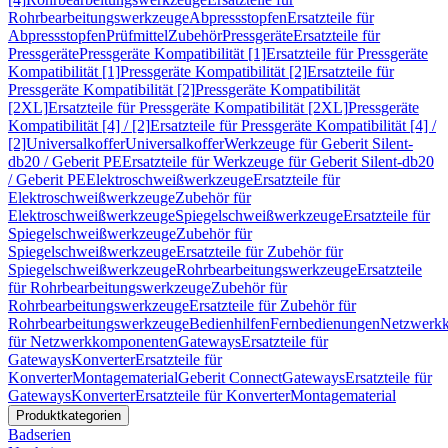
Rohrbearbeitungswerkzeuge
Abpressstopfen
Ersatzteile für
Abpressstopfen
Prüfmittel
Zubehör
Pressgeräte
Ersatzteile für
Pressgeräte
Pressgeräte Kompatibilität [1]
Ersatzteile für Pressgeräte
Kompatibilität [1]
Pressgeräte Kompatibilität [2]
Ersatzteile für
Pressgeräte Kompatibilität [2]
Pressgeräte Kompatibilität
[2XL]
Ersatzteile für Pressgeräte Kompatibilität [2XL]
Pressgeräte
Kompatibilität [4] / [2]
Ersatzteile für Pressgeräte Kompatibilität [4] /
[2]
Universalkoffer
Universalkoffer
Werkzeuge für Geberit Silent-
db20 / Geberit PE
Ersatzteile für Werkzeuge für Geberit Silent-db20
/ Geberit PE
Elektroschweißwerkzeuge
Ersatzteile für
Elektroschweißwerkzeuge
Zubehör für
Elektroschweißwerkzeuge
Spiegelschweißwerkzeuge
Ersatzteile für
Spiegelschweißwerkzeuge
Zubehör für
Spiegelschweißwerkzeuge
Ersatzteile für Zubehör für
Spiegelschweißwerkzeuge
Rohrbearbeitungswerkzeuge
Ersatzteile
für Rohrbearbeitungswerkzeuge
Zubehör für
Rohrbearbeitungswerkzeuge
Ersatzteile für Zubehör für
Rohrbearbeitungswerkzeuge
Bedienhilfen
Fernbedienungen
Netzwerk
für Netzwerkkomponenten
Gateways
Ersatzteile für
Gateways
Konverter
Ersatzteile für
Konverter
Montagematerial
Geberit Connect
Gateways
Ersatzteile für
Gateways
Konverter
Ersatzteile für Konverter
Montagematerial
Produktkategorien
Badserien