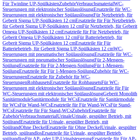
Für Twinline UP-Spülkästen
Zubehör
Verbrauchsmaterial
WC-
Steuerungen mit elektronischer Spülauslösung
Ersatzteile für WC-
Steuerungen mit elektronischer Spülauslösung
Für Netzbetrieb, für
Geberit Sigma UP-Spülkästen 12 cm
Ersatzteile für Für Netzbetrieb,
für Geberit Sigma UP-Spülkästen 12 cm
Für Netzbetrieb, für Geberit
Omega UP-Spülkästen 12 cm
Ersatzteile für Für Netzbetrieb, für
Geberit Omega UP-Spülkästen 12 cm
Für Batteriebetrieb, für
Geberit Sigma UP-Spülkästen 12 cm
Ersatzteile für Für
Batteriebetrieb, für Geberit Sigma UP-Spülkästen 12 cm
WC-
Steuerungen mit pneumatischer Spülauslösung
Ersatzteile für WC-
Steuerungen mit pneumatischer Spülauslösung
Für 2-Mengen-
Spülung
Ersatzteile für Für 2-Mengen-Spülung
Für 1-Mengen-
Spülung
Ersatzteile für Für 1-Mengen-Spülung
Zubehör für WC-
Steuerungen
Ersatzteile für Zubehör für WC-
Steuerungen
Rohbausets
Ersatzteile für Rohbausets
Für WC-
Steuerungen mit elektronischer Spülauslösung
Ersatzteile für Für
WC-Steuerungen mit elektronischer Spülauslösung
Geberit Monolith
Sanitärmodule
Sanitärmodule für WCs
Ersatzteile für Sanitärmodule
für WCs
Für Wand-WCs
Ersatzteile für Für Wand-WCs
Für Stand-
WCs
Ersatzteile für Für Stand-WCs
Zubehör
Ersatzteile für
Zubehör
Verbrauchsmaterial
Urinale
Urinale, gespülter Betrieb, mit
Spülrand
Ersatzteile für Urinale, gespülter Betrieb, mit
Spülrand
Ohne Deckel
Ersatzteile für Ohne Deckel
Urinale, gespülter
Betrieb, spülrandlos
Ersatzteile für Urinale, gespülter Betrieb,
spülrandlos
Für AP- oder UP-Urinalsteuerung
Ersatzteile für Für AP-