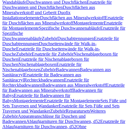
Wandabläufe
Duschwannen und Duschflächen
Ersatzteile für
Duschwannen und Duschflächen
Duschflächen aus
Mineralwerkstoff und Geberit Duofix
Installationselemente
Duschflächen aus Mineralwerkstoff
Ersatzteile
für Duschflächen aus Mineralwerkstoff
Montagelemente
Ersatzteile
für Montagelemente
Spezifische Duschwannenabläufe
Ersatzteile für
Spezifische
Duschwannenabläufe
Zubehör
Duschabtrennungen
Ersatzteile für
Duschabtrennungen
Duschseitenwände für Walk-in-
Dusche
Ersatzteile für Duschseitenwände für Walk-in-
Dusche
Zubehör
Ersatzteile für Zubehör
Nischenablageboxen für
Duschen
Ersatzteile für Nischenablageboxen für
Duschen
Nischenablageboxen
Ersatzteile für
Nischenablageboxen
Zubehör
Badewannen
Badewannen aus
Sanitäracryl
Ersatzteile für Badewannen aus
Sanitäracryl
Rechteckbadewannen
Ersatzteile für
Rechteckbadewannen
Badewannen aus Mineralwerkstoff
Ersatzteile
für Badewannen aus Mineralwerkstoff
Badewannen für
Babys
Ersatzteile für Badewannen für
Babys
Montagelemente
Ersatzteile für Montagelemente
Sets Füße und
Sets Traversen und Wandanker
Ersatzteile für Sets Füße und Sets
Traversen und Wandanker
Zubehör
Reparatursets
Weiteres
Zubehör
Apparateanschlüsse für Duschen und
Badewannen
Ablaufgarnituren für Duschwannen, d52
Ersatzteile für
Ablaufgarnituren für Duschwannen, d52
Ohne