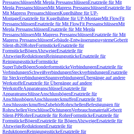
Pressanschlüssen
Mit Mepla Pressanschlüssen
Ersatzteile für Mit
Mepla Pressanschlüssen
Mit Mapress Pressanschlüssen
Ersatzteile für
Mit Mapress Pressanschlüssen
Kugelhähne für UP-
Montage
Ersatzteile für Kugelhähne für UP-Montage
Mit FlowFit
Pressanschlüssen
Ersatzteile für Mit FlowFit Pressanschlüssen
Mit
Mepla Pressanschlüssen
Ersatzteile für Mit Mepla
Pressanschlüssen
Mit Mapress Pressanschlüssen
Ersatzteile für Mit
Mapress Pressanschlüssen
Gebäude-Entwässerungssysteme
Geberit
Silent-db20
Rohre
Formstücke
Ersatzteile für
Formstücke
Bögen
Abzweige
Ersatzteile für
Abzweige
Reduktionen
Reinigungsstücke
Ersatzteile für
Reinigungsstücke
Formstücke
SuperTube
Bögen
Sonderformstücke
Verbindungen
Ersatzteile für
Verbindungen
Schweißverbindungen
Steckverbindungen
Ersatzteile
für Steckverbindungen
Spannverbindungen
Übergänge auf andere
Werkstoffe
Ersatzteile für Übergänge auf andere
Werkstoffe
Apparateanschlüsse
Ersatzteile für
Apparateanschlüsse
Anschlussbögen
Ersatzteile für
Anschlussbögen
Anschlusssteckmuffen
Ersatzteile für
Anschlusssteckmuffen
Zubehör
Rohrschellen
Befestigungen für
Rohrschellen
Verschlüsse
Dichtungen
Verbrauchsmaterial
Geberit
Silent-PP
Rohre
Ersatzteile für Rohre
Formstücke
Ersatzteile für
Formstücke
Bögen
Ersatzteile für Bögen
Abzweige
Ersatzteile für
Abzweige
Reduktionen
Ersatzteile für
Reduktionen
Reinigungsstücke
Ersatzteile für