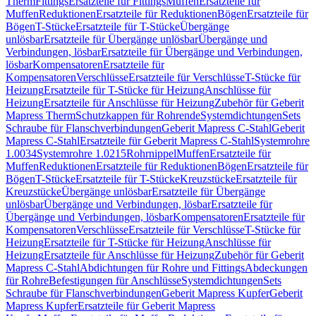
Therm
Fittings
Ersatzteile für Fittings
Muffen
Ersatzteile für
Muffen
Reduktionen
Ersatzteile für Reduktionen
Bögen
Ersatzteile für
Bögen
T-Stücke
Ersatzteile für T-Stücke
Übergänge
unlösbar
Ersatzteile für Übergänge unlösbar
Übergänge und
Verbindungen, lösbar
Ersatzteile für Übergänge und Verbindungen,
lösbar
Kompensatoren
Ersatzteile für
Kompensatoren
Verschlüsse
Ersatzteile für Verschlüsse
T-Stücke für
Heizung
Ersatzteile für T-Stücke für Heizung
Anschlüsse für
Heizung
Ersatzteile für Anschlüsse für Heizung
Zubehör für Geberit
Mapress Therm
Schutzkappen für Rohrende
Systemdichtungen
Sets
Schraube für Flanschverbindungen
Geberit Mapress C-Stahl
Geberit
Mapress C-Stahl
Ersatzteile für Geberit Mapress C-Stahl
Systemrohre
1.0034
Systemrohre 1.0215
Rohrnippel
Muffen
Ersatzteile für
Muffen
Reduktionen
Ersatzteile für Reduktionen
Bögen
Ersatzteile für
Bögen
T-Stücke
Ersatzteile für T-Stücke
Kreuzstücke
Ersatzteile für
Kreuzstücke
Übergänge unlösbar
Ersatzteile für Übergänge
unlösbar
Übergänge und Verbindungen, lösbar
Ersatzteile für
Übergänge und Verbindungen, lösbar
Kompensatoren
Ersatzteile für
Kompensatoren
Verschlüsse
Ersatzteile für Verschlüsse
T-Stücke für
Heizung
Ersatzteile für T-Stücke für Heizung
Anschlüsse für
Heizung
Ersatzteile für Anschlüsse für Heizung
Zubehör für Geberit
Mapress C-Stahl
Abdichtungen für Rohre und Fittings
Abdeckungen
für Rohre
Befestigungen für Anschlüsse
Systemdichtungen
Sets
Schraube für Flanschverbindungen
Geberit Mapress Kupfer
Geberit
Mapress Kupfer
Ersatzteile für Geberit Mapress