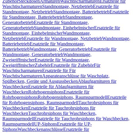
Zubehör
Steckdosen
Armaturen
Waschtischarmaturen
Ersatzteile für
Waschtischarmaturen
Standmontage, Netzbetrieb
Ersatzteile für
Standmontage, Netzbetrieb
Standmontage, Batteriebetrieb
Ersatzteile
für Standmontage, Batteriebetrieb
Standmontage,
Generatorbetrieb
Ersatzteile für Standmontage,
Generatorbetrieb
Standmontage, Einhebelmischer
Ersatzteile für
Standmontage, Einhebelmischer
Wandmontage,
Netzbetrieb
Ersatzteile für Wandmontage, Netzbetrieb
Wandmontage,
Batteriebetrieb
Ersatzteile für Wandmontage,
Batteriebetrieb
Wandmontage, Generatorbetrieb
Ersatzteile für
Wandmontage, Generatorbetrieb
Wandmontage,
Zweigriffmischer
Ersatzteile für Wandmontage,
Zweigriffmischer
Zubehör
Ersatzteile für Zubehör
Für
Waschtischarmaturen
Ersatzteile für Für
Waschtischarmaturen
Apparateanschlüsse für Waschplatz,
Spülbecken, Geräte und Ausgussbecken
Ablaufgarnituren für
Waschbecken
Ersatzteile für Ablaufgarnituren für
Waschbecken
Rohrbogensiphons
Ersatzteile für
Rohrbogensiphons
Rohrbogensiphons, Raumsparmodell
Ersatzteile
für Rohrbogensiphons, Raumsparmodell
Tauchrohrsiphons für
Waschbecken
Ersatzteile für Tauchrohrsiphons für
Waschbecken
Tauchrohrsiphons für Waschbecken,
Raumsparmodell
Ersatzteile für Tauchrohrsiphons für Waschbecken,
Raumsparmodell
UP-Siphons
Ersatzteile für UP-
Siphons
Waschbeckenanschlüsse
Ersatzteile für