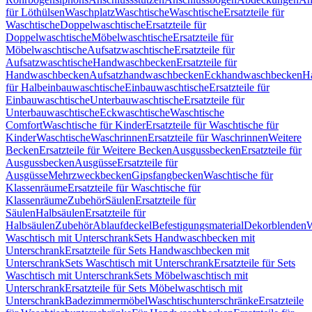
für Löthülsen
Waschplatz
Waschtische
Waschtische
Ersatzteile für
Waschtische
Doppelwaschtische
Ersatzteile für
Doppelwaschtische
Möbelwaschtische
Ersatzteile für
Möbelwaschtische
Aufsatzwaschtische
Ersatzteile für
Aufsatzwaschtische
Handwaschbecken
Ersatzteile für
Handwaschbecken
Aufsatzhandwaschbecken
Eckhandwaschbecken
H
für Halbeinbauwaschtische
Einbauwaschtische
Ersatzteile für
Einbauwaschtische
Unterbauwaschtische
Ersatzteile für
Unterbauwaschtische
Eckwaschtische
Waschtische
Comfort
Waschtische für Kinder
Ersatzteile für Waschtische für
Kinder
Waschtische
Waschrinnen
Ersatzteile für Waschrinnen
Weitere
Becken
Ersatzteile für Weitere Becken
Ausgussbecken
Ersatzteile für
Ausgussbecken
Ausgüsse
Ersatzteile für
Ausgüsse
Mehrzweckbecken
Gipsfangbecken
Waschtische für
Klassenräume
Ersatzteile für Waschtische für
Klassenräume
Zubehör
Säulen
Ersatzteile für
Säulen
Halbsäulen
Ersatzteile für
Halbsäulen
Zubehör
Ablaufdeckel
Befestigungsmaterial
Dekorblenden
W
Waschtisch mit Unterschrank
Sets Handwaschbecken mit
Unterschrank
Ersatzteile für Sets Handwaschbecken mit
Unterschrank
Sets Waschtisch mit Unterschrank
Ersatzteile für Sets
Waschtisch mit Unterschrank
Sets Möbelwaschtisch mit
Unterschrank
Ersatzteile für Sets Möbelwaschtisch mit
Unterschrank
Badezimmermöbel
Waschtischunterschränke
Ersatzteile