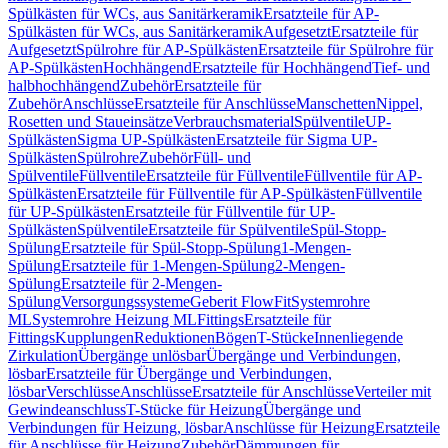
Spülkästen für WCs, aus Sanitärkeramik
Ersatzteile für AP-
Spülkästen für WCs, aus Sanitärkeramik
Aufgesetzt
Ersatzteile für
Aufgesetzt
Spülrohre für AP-Spülkästen
Ersatzteile für Spülrohre für
AP-Spülkästen
Hochhängend
Ersatzteile für Hochhängend
Tief- und
halbhochhängend
Zubehör
Ersatzteile für
Zubehör
Anschlüsse
Ersatzteile für Anschlüsse
Manschetten
Nippel,
Rosetten und Staueinsätze
Verbrauchsmaterial
Spülventile
UP-
Spülkästen
Sigma UP-Spülkästen
Ersatzteile für Sigma UP-
Spülkästen
Spülrohre
Zubehör
Füll- und
Spülventile
Füllventile
Ersatzteile für Füllventile
Füllventile für AP-
Spülkästen
Ersatzteile für Füllventile für AP-Spülkästen
Füllventile
für UP-Spülkästen
Ersatzteile für Füllventile für UP-
Spülkästen
Spülventile
Ersatzteile für Spülventile
Spül-Stopp-
Spülung
Ersatzteile für Spül-Stopp-Spülung
1-Mengen-
Spülung
Ersatzteile für 1-Mengen-Spülung
2-Mengen-
Spülung
Ersatzteile für 2-Mengen-
Spülung
Versorgungssysteme
Geberit FlowFit
Systemrohre
ML
Systemrohre Heizung ML
Fittings
Ersatzteile für
Fittings
Kupplungen
Reduktionen
Bögen
T-Stücke
Innenliegende
Zirkulation
Übergänge unlösbar
Übergänge und Verbindungen,
lösbar
Ersatzteile für Übergänge und Verbindungen,
lösbar
Verschlüsse
Anschlüsse
Ersatzteile für Anschlüsse
Verteiler mit
Gewindeanschluss
T-Stücke für Heizung
Übergänge und
Verbindungen für Heizung, lösbar
Anschlüsse für Heizung
Ersatzteile
für Anschlüsse für Heizung
Zubehör
Dämmungen für