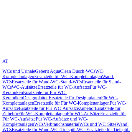
AT
WCs und Urinale
Geberit AquaClean Dusch-WCs
WC-
Komplettanlagen
Ersatzteile für WC-Komplettanlagen
Wand-
WCs
Ersatzteile für Wand-WCs
Stand-WCs
Ersatzteile für Stand-
WCs
WC-Aufsätze
Ersatzteile für WC-Aufsätze
Für WC-
Keramiken
Ersatzteile für Für WC-
Keramiken
Designplatten
Ersatzteile für Designplatten
Für WC-
Komplettanlagen
Ersatzteile für Für WC-Komplettanlagen
Für WC-
Aufsätze
Ersatzteile für Für WC-Aufsätze
Zubehör
Ersatzteile für
Zubehör
Für WC-Komplettanlagen
Für WC-Aufsätze
Ersatzteile für
Für WC-Aufsätze
Für WC-Aufsätze und WC-
Komplettanlagen
WCs
Verbrauchsmaterial
WCs und WC-Sitze
Wand-
WCs
Ersatzteile für Wand-WCs
Tiefspül-WCs
Ersatzteile für Tiefspül-