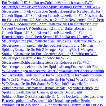
Für Twinline UP-Spülkästen
Zubehör
Verbrauchsmaterial
WC-
Steuerungen mit elektronischer Spülauslösung
Ersatzteile für WC-
Steuerungen mit elektronischer Spülauslösung
Für Netzbetrieb, für
Geberit Sigma UP-Spülkästen 12 cm
Ersatzteile für Für Netzbetrieb,
für Geberit Sigma UP-Spülkästen 12 cm
Für Netzbetrieb, für Geberit
Omega UP-Spülkästen 12 cm
Ersatzteile für Für Netzbetrieb, für
Geberit Omega UP-Spülkästen 12 cm
Für Batteriebetrieb, für
Geberit Sigma UP-Spülkästen 12 cm
Ersatzteile für Für
Batteriebetrieb, für Geberit Sigma UP-Spülkästen 12 cm
WC-
Steuerungen mit pneumatischer Spülauslösung
Ersatzteile für WC-
Steuerungen mit pneumatischer Spülauslösung
Für 2-Mengen-
Spülung
Ersatzteile für Für 2-Mengen-Spülung
Für 1-Mengen-
Spülung
Ersatzteile für Für 1-Mengen-Spülung
Zubehör für WC-
Steuerungen
Ersatzteile für Zubehör für WC-
Steuerungen
Rohbausets
Ersatzteile für Rohbausets
Für WC-
Steuerungen mit elektronischer Spülauslösung
Ersatzteile für Für
WC-Steuerungen mit elektronischer Spülauslösung
Geberit Monolith
Sanitärmodule
Sanitärmodule für WCs
Ersatzteile für Sanitärmodule
für WCs
Für Wand-WCs
Ersatzteile für Für Wand-WCs
Für Stand-
WCs
Ersatzteile für Für Stand-WCs
Zubehör
Ersatzteile für
Zubehör
Verbrauchsmaterial
Urinale
Urinale, gespülter Betrieb, mit
Spülrand
Ersatzteile für Urinale, gespülter Betrieb, mit
Spülrand
Ohne Deckel
Ersatzteile für Ohne Deckel
Urinale, gespülter
Betrieb, spülrandlos
Ersatzteile für Urinale, gespülter Betrieb,
spülrandlos
Für AP- oder UP-Urinalsteuerung
Ersatzteile für Für AP-