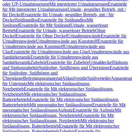
oder UP-Urinalsteuerung
Mit integrierter Urinalsteuerung
Ersatzteile
für Mit integrierter Urinalsteuerung
Urinale, gespülter Betrieb, mit /
für Deckel
Ersatzteile für Urinale, gespülter Betrieb, mit / für
Deckel
Spülrandlos
Ersatzteile für Spülrandlos
Mit
Spülrand
Ersatzteile für Mit Spülrand
Urinale, wasserloser
Betrieb
Ersatzteile für Urinale, wasserloser Betrieb
Ohne
Deckel
Ersatzteile für Ohne Deckel
Urinaltrennwände
Ersatzteile für
Urinaltrennwände
Urinaltrennwände aus Kunststoff
Ersatzteile für
Urinaltrennwände aus Kunststoff
Urinaltrennwände aus
Glas
Ersatzteile für Urinaltrennwände aus Glas
Urinaltrennwände aus
Sanitärkeramik
Ersatzteile für Urinaltrennwände aus
Sanitärkeramik
Zubehör
Ersatzteile für Zubehör
Urinaldeckel
Siphons
und Siphonzubehör
Spülrohre, Spülbögen und Übergänge
Ersatzteile
für Spülrohre, Spülbögen und
Übergänge
Befestigungsmaterial
Ablaufventile
Spülverteiler
Apparatean
für Unterputz
Mit elektronischer Spülauslösung,
Netzbetrieb
Ersatzteile für Mit elektronischer Spülauslösung,
Netzbetrieb
Mit elektronischer Spülauslösung,
Batteriebetrieb
Ersatzteile für Mit elektronischer Spülauslösung,
Batteriebetrieb
Mit pneumatischer Spülauslösung
Ersatzteile für Mit
pneumatischer Spülauslösung
Aufputz
Ersatzteile für Aufputz
Mit
elektronischer Spülauslösung, Netzbetrieb
Ersatzteile für Mit
elektronischer Spülauslösung, Netzbetrieb
Mit elektronischer
Spülauslösung, Batteriebetrieb
Ersatzteile für Mit elektronischer
Spülauslösung, Batteriebetrieb
Zubehör
Ersatzteile für