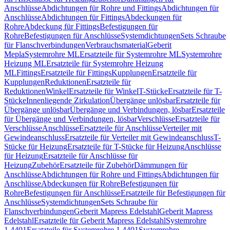
Anschlüsse
Abdichtungen für Rohre und Fittings
Abdichtungen für
Anschlüsse
Abdichtungen für Fittings
Abdeckungen für
Rohre
Abdeckung für Fittings
Befestigungen für
Rohre
Befestigungen für Anschlüsse
Systemdichtungen
Sets Schraube
für Flanschverbindungen
Verbrauchsmaterial
Geberit
Mepla
Systemrohre ML
Ersatzteile für Systemrohre ML
Systemrohre
Heizung ML
Ersatzteile für Systemrohre Heizung
ML
Fittings
Ersatzteile für Fittings
Kupplungen
Ersatzteile für
Kupplungen
Reduktionen
Ersatzteile für
Reduktionen
Winkel
Ersatzteile für Winkel
T-Stücke
Ersatzteile für T-
Stücke
Innenliegende Zirkulation
Übergänge unlösbar
Ersatzteile für
Übergänge unlösbar
Übergänge und Verbindungen, lösbar
Ersatzteile
für Übergänge und Verbindungen, lösbar
Verschlüsse
Ersatzteile für
Verschlüsse
Anschlüsse
Ersatzteile für Anschlüsse
Verteiler mit
Gewindeanschluss
Ersatzteile für Verteiler mit Gewindeanschluss
T-
Stücke für Heizung
Ersatzteile für T-Stücke für Heizung
Anschlüsse
für Heizung
Ersatzteile für Anschlüsse für
Heizung
Zubehör
Ersatzteile für Zubehör
Dämmungen für
Anschlüsse
Abdichtungen für Rohre und Fittings
Abdichtungen für
Anschlüsse
Abdeckungen für Rohre
Befestigungen für
Rohre
Befestigungen für Anschlüsse
Ersatzteile für Befestigungen für
Anschlüsse
Systemdichtungen
Sets Schraube für
Flanschverbindungen
Geberit Mapress Edelstahl
Geberit Mapress
Edelstahl
Ersatzteile für Geberit Mapress Edelstahl
Systemrohre
1.4401
Ersatzteile für Systemrohre 1.4401
Systemrohre