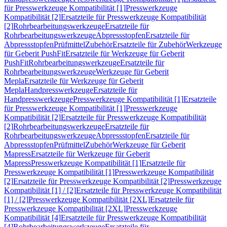
für Presswerkzeuge Kompatibilität [1]
Presswerkzeuge
Kompatibilität [2]
Ersatzteile für Presswerkzeuge Kompatibilität
[2]
Rohrbearbeitungswerkzeuge
Ersatzteile für
Rohrbearbeitungswerkzeuge
Abpressstopfen
Ersatzteile für
Abpressstopfen
Prüfmittel
Zubehör
Ersatzteile für Zubehör
Werkzeuge
für Geberit PushFit
Ersatzteile für Werkzeuge für Geberit
PushFit
Rohrbearbeitungswerkzeuge
Ersatzteile für
Rohrbearbeitungswerkzeuge
Werkzeuge für Geberit
Mepla
Ersatzteile für Werkzeuge für Geberit
Mepla
Handpresswerkzeuge
Ersatzteile für
Handpresswerkzeuge
Presswerkzeuge Kompatibilität [1]
Ersatzteile
für Presswerkzeuge Kompatibilität [1]
Presswerkzeuge
Kompatibilität [2]
Ersatzteile für Presswerkzeuge Kompatibilität
[2]
Rohrbearbeitungswerkzeuge
Ersatzteile für
Rohrbearbeitungswerkzeuge
Abpressstopfen
Ersatzteile für
Abpressstopfen
Prüfmittel
Zubehör
Werkzeuge für Geberit
Mapress
Ersatzteile für Werkzeuge für Geberit
Mapress
Presswerkzeuge Kompatibilität [1]
Ersatzteile für
Presswerkzeuge Kompatibilität [1]
Presswerkzeuge Kompatibilität
[2]
Ersatzteile für Presswerkzeuge Kompatibilität [2]
Presswerkzeuge
Kompatibilität [1] / [2]
Ersatzteile für Presswerkzeuge Kompatibilität
[1] / [2]
Presswerkzeuge Kompatibilität [2XL]
Ersatzteile für
Presswerkzeuge Kompatibilität [2XL]
Presswerkzeuge
Kompatibilität [4]
Ersatzteile für Presswerkzeuge Kompatibilität
[4]
Rohrbearbeitungswerkzeuge
Ersatzteile für