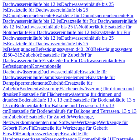
Dachwassereinläufe bis 12 l/s
Dachwassereinläufe bis 25
l/s
Ersatzteile für Dachwassereinläufe bis 25
l/s
Dampfsperrenelemente
Ersatzteile für Dampfsperrenelemente
Für
Dachwassereinläufe bis 12 l/s
Ersatzteile für Für Dachwassereinläufe
bis 12 l/s
Dachwassereinläufe bis 25 l/s
Notüberläufe
Ersatzteile für
Notüberläufe
Für Dachwassereinläufe bis 12 l/s
Ersatzteile für Für
Dachwassereinläufe bis 12 l/s
Dachwassereinläufe bis 25
l/s
Ersatzteile für Dachwassereinläufe bis 25
l/s
Befestigungen
Befestigungssystem d40–200
Befestigungssystem
d250–315
Zubehör
Ersatzteile für Zubehör
Für
Dachwassereinläufe
Ersatzteile für Für Dachwassereinläufe
Für
Befestigungen
Konventionelle
Dachentwässerung
Dachwassereinläufe
Ersatzteile für
Dachwassereinläufe
Dampfsperrenelemente
Ersatzteile für
Dampfsperrenelemente
Zubehör
Ersatzteile für
Zubehör
Bodenentwässerung
Flächenentwässerung für drinnen und
draußen
Ersatzteile für Flächenentwässerung für drinnen und
draußen
Bodenabläufe 13 x 13 cm
Ersatzteile für Bodenabläufe 13 x
13 cm
Bodeneinläufe für Balkone und Terrassen, 13 x 13
cm
Ersatzteile für Bodeneinläufe für Balkone und Terrassen, 13 x 13
cm
Zubehör
Ersatzteile für Zubehör
Werkzeuge,
Netzwerkkomponenten und Software
Werkzeuge
Werkzeuge für
Geberit FlowFit
Ersatzteile für Werkzeuge für Geberit
FlowFit
Handpresswerkzeuge
Ersatzteile für
Handpresswerkzeuge
Presswerkzeuge Kompatibilität [1]
Ersatzteile