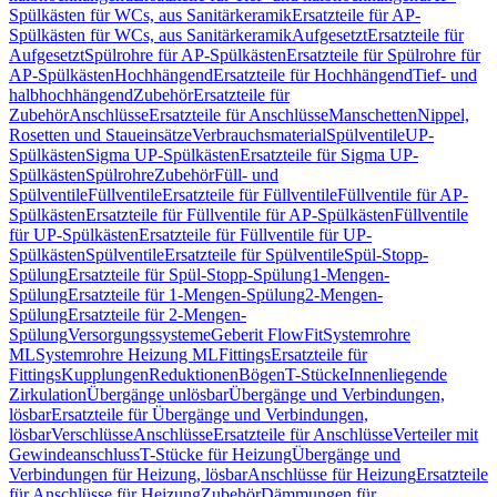
Spülkästen für WCs, aus Sanitärkeramik
Ersatzteile für AP-
Spülkästen für WCs, aus Sanitärkeramik
Aufgesetzt
Ersatzteile für
Aufgesetzt
Spülrohre für AP-Spülkästen
Ersatzteile für Spülrohre für
AP-Spülkästen
Hochhängend
Ersatzteile für Hochhängend
Tief- und
halbhochhängend
Zubehör
Ersatzteile für
Zubehör
Anschlüsse
Ersatzteile für Anschlüsse
Manschetten
Nippel,
Rosetten und Staueinsätze
Verbrauchsmaterial
Spülventile
UP-
Spülkästen
Sigma UP-Spülkästen
Ersatzteile für Sigma UP-
Spülkästen
Spülrohre
Zubehör
Füll- und
Spülventile
Füllventile
Ersatzteile für Füllventile
Füllventile für AP-
Spülkästen
Ersatzteile für Füllventile für AP-Spülkästen
Füllventile
für UP-Spülkästen
Ersatzteile für Füllventile für UP-
Spülkästen
Spülventile
Ersatzteile für Spülventile
Spül-Stopp-
Spülung
Ersatzteile für Spül-Stopp-Spülung
1-Mengen-
Spülung
Ersatzteile für 1-Mengen-Spülung
2-Mengen-
Spülung
Ersatzteile für 2-Mengen-
Spülung
Versorgungssysteme
Geberit FlowFit
Systemrohre
ML
Systemrohre Heizung ML
Fittings
Ersatzteile für
Fittings
Kupplungen
Reduktionen
Bögen
T-Stücke
Innenliegende
Zirkulation
Übergänge unlösbar
Übergänge und Verbindungen,
lösbar
Ersatzteile für Übergänge und Verbindungen,
lösbar
Verschlüsse
Anschlüsse
Ersatzteile für Anschlüsse
Verteiler mit
Gewindeanschluss
T-Stücke für Heizung
Übergänge und
Verbindungen für Heizung, lösbar
Anschlüsse für Heizung
Ersatzteile
für Anschlüsse für Heizung
Zubehör
Dämmungen für