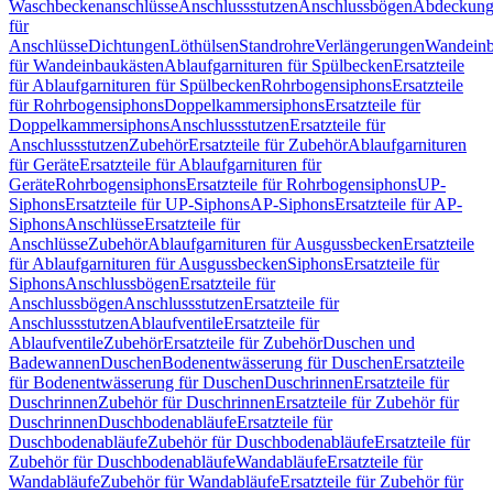
Waschbeckenanschlüsse
Anschlussstutzen
Anschlussbögen
Abdeckung
für
Anschlüsse
Dichtungen
Löthülsen
Standrohre
Verlängerungen
Wandeinb
für Wandeinbaukästen
Ablaufgarnituren für Spülbecken
Ersatzteile
für Ablaufgarnituren für Spülbecken
Rohrbogensiphons
Ersatzteile
für Rohrbogensiphons
Doppelkammersiphons
Ersatzteile für
Doppelkammersiphons
Anschlussstutzen
Ersatzteile für
Anschlussstutzen
Zubehör
Ersatzteile für Zubehör
Ablaufgarnituren
für Geräte
Ersatzteile für Ablaufgarnituren für
Geräte
Rohrbogensiphons
Ersatzteile für Rohrbogensiphons
UP-
Siphons
Ersatzteile für UP-Siphons
AP-Siphons
Ersatzteile für AP-
Siphons
Anschlüsse
Ersatzteile für
Anschlüsse
Zubehör
Ablaufgarnituren für Ausgussbecken
Ersatzteile
für Ablaufgarnituren für Ausgussbecken
Siphons
Ersatzteile für
Siphons
Anschlussbögen
Ersatzteile für
Anschlussbögen
Anschlussstutzen
Ersatzteile für
Anschlussstutzen
Ablaufventile
Ersatzteile für
Ablaufventile
Zubehör
Ersatzteile für Zubehör
Duschen und
Badewannen
Duschen
Bodenentwässerung für Duschen
Ersatzteile
für Bodenentwässerung für Duschen
Duschrinnen
Ersatzteile für
Duschrinnen
Zubehör für Duschrinnen
Ersatzteile für Zubehör für
Duschrinnen
Duschbodenabläufe
Ersatzteile für
Duschbodenabläufe
Zubehör für Duschbodenabläufe
Ersatzteile für
Zubehör für Duschbodenabläufe
Wandabläufe
Ersatzteile für
Wandabläufe
Zubehör für Wandabläufe
Ersatzteile für Zubehör für