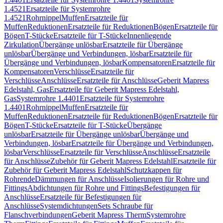
1.4521
Ersatzteile für Systemrohre
1.4521
Rohrnippel
Muffen
Ersatzteile für
Muffen
Reduktionen
Ersatzteile für Reduktionen
Bögen
Ersatzteile für
Bögen
T-Stücke
Ersatzteile für T-Stücke
Innenliegende
Zirkulation
Übergänge unlösbar
Ersatzteile für Übergänge
unlösbar
Übergänge und Verbindungen, lösbar
Ersatzteile für
Übergänge und Verbindungen, lösbar
Kompensatoren
Ersatzteile für
Kompensatoren
Verschlüsse
Ersatzteile für
Verschlüsse
Anschlüsse
Ersatzteile für Anschlüsse
Geberit Mapress
Edelstahl, Gas
Ersatzteile für Geberit Mapress Edelstahl,
Gas
Systemrohre 1.4401
Ersatzteile für Systemrohre
1.4401
Rohrnippel
Muffen
Ersatzteile für
Muffen
Reduktionen
Ersatzteile für Reduktionen
Bögen
Ersatzteile für
Bögen
T-Stücke
Ersatzteile für T-Stücke
Übergänge
unlösbar
Ersatzteile für Übergänge unlösbar
Übergänge und
Verbindungen, lösbar
Ersatzteile für Übergänge und Verbindungen,
lösbar
Verschlüsse
Ersatzteile für Verschlüsse
Anschlüsse
Ersatzteile
für Anschlüsse
Zubehör für Geberit Mapress Edelstahl
Ersatzteile für
Zubehör für Geberit Mapress Edelstahl
Schutzkappen für
Rohrende
Dämmungen für Anschlüsse
Isolierungen für Rohre und
Fittings
Abdichtungen für Rohre und Fittings
Befestigungen für
Anschlüsse
Ersatzteile für Befestigungen für
Anschlüsse
Systemdichtungen
Sets Schraube für
Flanschverbindungen
Geberit Mapress Therm
Systemrohre