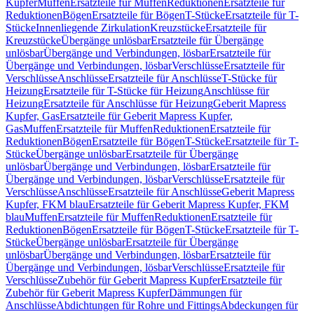
Kupfer
Muffen
Ersatzteile für Muffen
Reduktionen
Ersatzteile für
Reduktionen
Bögen
Ersatzteile für Bögen
T-Stücke
Ersatzteile für T-
Stücke
Innenliegende Zirkulation
Kreuzstücke
Ersatzteile für
Kreuzstücke
Übergänge unlösbar
Ersatzteile für Übergänge
unlösbar
Übergänge und Verbindungen, lösbar
Ersatzteile für
Übergänge und Verbindungen, lösbar
Verschlüsse
Ersatzteile für
Verschlüsse
Anschlüsse
Ersatzteile für Anschlüsse
T-Stücke für
Heizung
Ersatzteile für T-Stücke für Heizung
Anschlüsse für
Heizung
Ersatzteile für Anschlüsse für Heizung
Geberit Mapress
Kupfer, Gas
Ersatzteile für Geberit Mapress Kupfer,
Gas
Muffen
Ersatzteile für Muffen
Reduktionen
Ersatzteile für
Reduktionen
Bögen
Ersatzteile für Bögen
T-Stücke
Ersatzteile für T-
Stücke
Übergänge unlösbar
Ersatzteile für Übergänge
unlösbar
Übergänge und Verbindungen, lösbar
Ersatzteile für
Übergänge und Verbindungen, lösbar
Verschlüsse
Ersatzteile für
Verschlüsse
Anschlüsse
Ersatzteile für Anschlüsse
Geberit Mapress
Kupfer, FKM blau
Ersatzteile für Geberit Mapress Kupfer, FKM
blau
Muffen
Ersatzteile für Muffen
Reduktionen
Ersatzteile für
Reduktionen
Bögen
Ersatzteile für Bögen
T-Stücke
Ersatzteile für T-
Stücke
Übergänge unlösbar
Ersatzteile für Übergänge
unlösbar
Übergänge und Verbindungen, lösbar
Ersatzteile für
Übergänge und Verbindungen, lösbar
Verschlüsse
Ersatzteile für
Verschlüsse
Zubehör für Geberit Mapress Kupfer
Ersatzteile für
Zubehör für Geberit Mapress Kupfer
Dämmungen für
Anschlüsse
Abdichtungen für Rohre und Fittings
Abdeckungen für