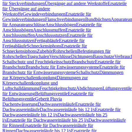
für Steckverbindungen
Übergänge auf andere Werkstoffe
Ersatzteile
für Übergänge auf andere
Werkstoffe
Gewindeverbindungen
Ersatzteile für
Gewindeverbindungen
Flanschverbindungen
Bundbüchsen
Apparatean
für Apparateanschlüsse
Anschlussbögen
Ersatzteile für
Anschlussbögen
Anschlussmuffen
Ersatzteile für
Anschlussmuffen
Anschlussstutzen
Ersatzteile für
Anschlussstutzen
Fertigabläufe
Ersatzteile für
Fertigabläufe
Schneckensiphons
Ersatzteile für
Schneckensiphons
Zubehör
Rohrschellen
Befestigungen für
Rohrschellen
Tragschalen
Verschlüsse
Dichtungen
Bauschutze
Verbrauc
Schallschutz und Feuchtigkeitsschutz
Brandschutz
Ersatzteile für
Brandschutz
Brandschutz für Entwässerungssysteme
Ersatzteile für
Brandschutz für Entwässerungssysteme
Schallschutz
Dämmungen
zur Körperschallentkopplung
Dämmungen zur
Körperschallentkopplung und
Luftschalldämmung
Feuchtigkeitsschutz
Abdichtungen
Lüftungsventile
für Entwässerung
Belüftungsventile
Ersatzteile für
Belüftungsventile
Geberit Pluvia
Dachentwässerung
Dachwassereinläufe
Ersatzteile für
Dachwassereinläufe
Dachwassereinläufe bis 12 l/s
Ersatzteile für
Dachwassereinläufe bis 12 l/s
Dachwassereinläufe bis 25
l/s
Ersatzteile für Dachwassereinläufe bis 25 l/s
Dachwassereinläufe
für Rinnen
Ersatzteile für Dachwassereinläufe für
Rinnen
Dachwassereinläufe bis 12 l/s
Ersatzteile für