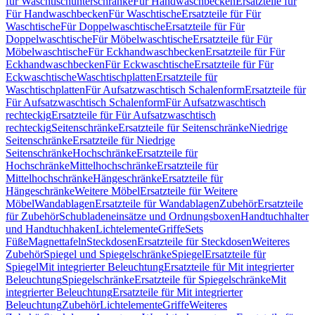
für Waschtischunterschränke
Für Handwaschbecken
Ersatzteile für
Für Handwaschbecken
Für Waschtische
Ersatzteile für Für
Waschtische
Für Doppelwaschtische
Ersatzteile für Für
Doppelwaschtische
Für Möbelwaschtische
Ersatzteile für Für
Möbelwaschtische
Für Eckhandwaschbecken
Ersatzteile für Für
Eckhandwaschbecken
Für Eckwaschtische
Ersatzteile für Für
Eckwaschtische
Waschtischplatten
Ersatzteile für
Waschtischplatten
Für Aufsatzwaschtisch Schalenform
Ersatzteile für
Für Aufsatzwaschtisch Schalenform
Für Aufsatzwaschtisch
rechteckig
Ersatzteile für Für Aufsatzwaschtisch
rechteckig
Seitenschränke
Ersatzteile für Seitenschränke
Niedrige
Seitenschränke
Ersatzteile für Niedrige
Seitenschränke
Hochschränke
Ersatzteile für
Hochschränke
Mittelhochschränke
Ersatzteile für
Mittelhochschränke
Hängeschränke
Ersatzteile für
Hängeschränke
Weitere Möbel
Ersatzteile für Weitere
Möbel
Wandablagen
Ersatzteile für Wandablagen
Zubehör
Ersatzteile
für Zubehör
Schubladeneinsätze und Ordnungsboxen
Handtuchhalter
und Handtuchhaken
Lichtelemente
Griffe
Sets
Füße
Magnettafeln
Steckdosen
Ersatzteile für Steckdosen
Weiteres
Zubehör
Spiegel und Spiegelschränke
Spiegel
Ersatzteile für
Spiegel
Mit integrierter Beleuchtung
Ersatzteile für Mit integrierter
Beleuchtung
Spiegelschränke
Ersatzteile für Spiegelschränke
Mit
integrierter Beleuchtung
Ersatzteile für Mit integrierter
Beleuchtung
Zubehör
Lichtelemente
Griffe
Weiteres