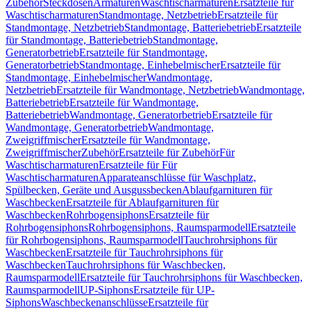
Zubehör
Steckdosen
Armaturen
Waschtischarmaturen
Ersatzteile für
Waschtischarmaturen
Standmontage, Netzbetrieb
Ersatzteile für
Standmontage, Netzbetrieb
Standmontage, Batteriebetrieb
Ersatzteile
für Standmontage, Batteriebetrieb
Standmontage,
Generatorbetrieb
Ersatzteile für Standmontage,
Generatorbetrieb
Standmontage, Einhebelmischer
Ersatzteile für
Standmontage, Einhebelmischer
Wandmontage,
Netzbetrieb
Ersatzteile für Wandmontage, Netzbetrieb
Wandmontage,
Batteriebetrieb
Ersatzteile für Wandmontage,
Batteriebetrieb
Wandmontage, Generatorbetrieb
Ersatzteile für
Wandmontage, Generatorbetrieb
Wandmontage,
Zweigriffmischer
Ersatzteile für Wandmontage,
Zweigriffmischer
Zubehör
Ersatzteile für Zubehör
Für
Waschtischarmaturen
Ersatzteile für Für
Waschtischarmaturen
Apparateanschlüsse für Waschplatz,
Spülbecken, Geräte und Ausgussbecken
Ablaufgarnituren für
Waschbecken
Ersatzteile für Ablaufgarnituren für
Waschbecken
Rohrbogensiphons
Ersatzteile für
Rohrbogensiphons
Rohrbogensiphons, Raumsparmodell
Ersatzteile
für Rohrbogensiphons, Raumsparmodell
Tauchrohrsiphons für
Waschbecken
Ersatzteile für Tauchrohrsiphons für
Waschbecken
Tauchrohrsiphons für Waschbecken,
Raumsparmodell
Ersatzteile für Tauchrohrsiphons für Waschbecken,
Raumsparmodell
UP-Siphons
Ersatzteile für UP-
Siphons
Waschbeckenanschlüsse
Ersatzteile für