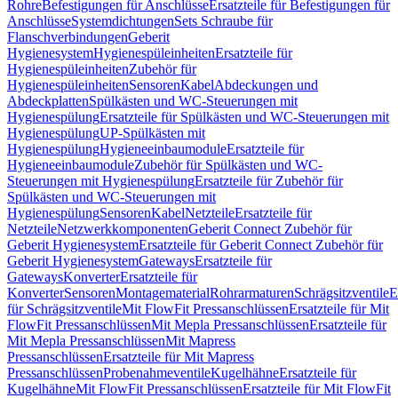
Rohre
Befestigungen für Anschlüsse
Ersatzteile für Befestigungen für
Anschlüsse
Systemdichtungen
Sets Schraube für
Flanschverbindungen
Geberit
Hygienesystem
Hygienespüleinheiten
Ersatzteile für
Hygienespüleinheiten
Zubehör für
Hygienespüleinheiten
Sensoren
Kabel
Abdeckungen und
Abdeckplatten
Spülkästen und WC-Steuerungen mit
Hygienespülung
Ersatzteile für Spülkästen und WC-Steuerungen mit
Hygienespülung
UP-Spülkästen mit
Hygienespülung
Hygieneeinbaumodule
Ersatzteile für
Hygieneeinbaumodule
Zubehör für Spülkästen und WC-
Steuerungen mit Hygienespülung
Ersatzteile für Zubehör für
Spülkästen und WC-Steuerungen mit
Hygienespülung
Sensoren
Kabel
Netzteile
Ersatzteile für
Netzteile
Netzwerkkomponenten
Geberit Connect Zubehör für
Geberit Hygienesystem
Ersatzteile für Geberit Connect Zubehör für
Geberit Hygienesystem
Gateways
Ersatzteile für
Gateways
Konverter
Ersatzteile für
Konverter
Sensoren
Montagematerial
Rohrarmaturen
Schrägsitzventile
E
für Schrägsitzventile
Mit FlowFit Pressanschlüssen
Ersatzteile für Mit
FlowFit Pressanschlüssen
Mit Mepla Pressanschlüssen
Ersatzteile für
Mit Mepla Pressanschlüssen
Mit Mapress
Pressanschlüssen
Ersatzteile für Mit Mapress
Pressanschlüssen
Probenahmeventile
Kugelhähne
Ersatzteile für
Kugelhähne
Mit FlowFit Pressanschlüssen
Ersatzteile für Mit FlowFit