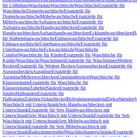
für Löthülsen
Waschplatz
Waschtische
Waschtische
Ersatzteile für
Waschtische
Doppelwaschtische
Ersatzteile für
Doppelwaschtische
Möbelwaschtische
Ersatzteile für
Möbelwaschtische
Aufsatzwaschtische
Ersatzteile für
Aufsatzwaschtische
Handwaschbecken
Ersatzteile für
Handwaschbecken
Aufsatzhandwaschbecken
Eckhandwaschbecken
H
für Halbeinbauwaschtische
Einbauwaschtische
Ersatzteile für
Einbauwaschtische
Unterbauwaschtische
Ersatzteile für
Unterbauwaschtische
Eckwaschtische
Waschtische
Comfort
Waschtische für Kinder
Ersatzteile für Waschtische für
Kinder
Waschtische
Waschrinnen
Ersatzteile für Waschrinnen
Weitere
Becken
Ersatzteile für Weitere Becken
Ausgussbecken
Ersatzteile für
Ausgussbecken
Ausgüsse
Ersatzteile für
Ausgüsse
Mehrzweckbecken
Gipsfangbecken
Waschtische für
Klassenräume
Ersatzteile für Waschtische für
Klassenräume
Zubehör
Säulen
Ersatzteile für
Säulen
Halbsäulen
Ersatzteile für
Halbsäulen
Zubehör
Ablaufdeckel
Befestigungsmaterial
Dekorblenden
W
Waschtisch mit Unterschrank
Sets Handwaschbecken mit
Unterschrank
Ersatzteile für Sets Handwaschbecken mit
Unterschrank
Sets Waschtisch mit Unterschrank
Ersatzteile für Sets
Waschtisch mit Unterschrank
Sets Möbelwaschtisch mit
Unterschrank
Ersatzteile für Sets Möbelwaschtisch mit
Unterschrank
Badezimmermöbel
Waschtischunterschränke
Ersatzteile