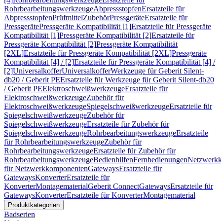
Rohrbearbeitungswerkzeuge
Abpressstopfen
Ersatzteile für
Abpressstopfen
Prüfmittel
Zubehör
Pressgeräte
Ersatzteile für
Pressgeräte
Pressgeräte Kompatibilität [1]
Ersatzteile für Pressgeräte
Kompatibilität [1]
Pressgeräte Kompatibilität [2]
Ersatzteile für
Pressgeräte Kompatibilität [2]
Pressgeräte Kompatibilität
[2XL]
Ersatzteile für Pressgeräte Kompatibilität [2XL]
Pressgeräte
Kompatibilität [4] / [2]
Ersatzteile für Pressgeräte Kompatibilität [4] /
[2]
Universalkoffer
Universalkoffer
Werkzeuge für Geberit Silent-
db20 / Geberit PE
Ersatzteile für Werkzeuge für Geberit Silent-db20
/ Geberit PE
Elektroschweißwerkzeuge
Ersatzteile für
Elektroschweißwerkzeuge
Zubehör für
Elektroschweißwerkzeuge
Spiegelschweißwerkzeuge
Ersatzteile für
Spiegelschweißwerkzeuge
Zubehör für
Spiegelschweißwerkzeuge
Ersatzteile für Zubehör für
Spiegelschweißwerkzeuge
Rohrbearbeitungswerkzeuge
Ersatzteile
für Rohrbearbeitungswerkzeuge
Zubehör für
Rohrbearbeitungswerkzeuge
Ersatzteile für Zubehör für
Rohrbearbeitungswerkzeuge
Bedienhilfen
Fernbedienungen
Netzwerk
für Netzwerkkomponenten
Gateways
Ersatzteile für
Gateways
Konverter
Ersatzteile für
Konverter
Montagematerial
Geberit Connect
Gateways
Ersatzteile für
Gateways
Konverter
Ersatzteile für Konverter
Montagematerial
Produktkategorien
Badserien