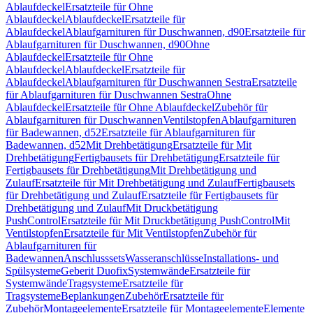
Ablaufdeckel
Ersatzteile für Ohne
Ablaufdeckel
Ablaufdeckel
Ersatzteile für
Ablaufdeckel
Ablaufgarnituren für Duschwannen, d90
Ersatzteile für
Ablaufgarnituren für Duschwannen, d90
Ohne
Ablaufdeckel
Ersatzteile für Ohne
Ablaufdeckel
Ablaufdeckel
Ersatzteile für
Ablaufdeckel
Ablaufgarnituren für Duschwannen Sestra
Ersatzteile
für Ablaufgarnituren für Duschwannen Sestra
Ohne
Ablaufdeckel
Ersatzteile für Ohne Ablaufdeckel
Zubehör für
Ablaufgarnituren für Duschwannen
Ventilstopfen
Ablaufgarnituren
für Badewannen, d52
Ersatzteile für Ablaufgarnituren für
Badewannen, d52
Mit Drehbetätigung
Ersatzteile für Mit
Drehbetätigung
Fertigbausets für Drehbetätigung
Ersatzteile für
Fertigbausets für Drehbetätigung
Mit Drehbetätigung und
Zulauf
Ersatzteile für Mit Drehbetätigung und Zulauf
Fertigbausets
für Drehbetätigung und Zulauf
Ersatzteile für Fertigbausets für
Drehbetätigung und Zulauf
Mit Druckbetätigung
PushControl
Ersatzteile für Mit Druckbetätigung PushControl
Mit
Ventilstopfen
Ersatzteile für Mit Ventilstopfen
Zubehör für
Ablaufgarnituren für
Badewannen
Anschlusssets
Wasseranschlüsse
Installations- und
Spülsysteme
Geberit Duofix
Systemwände
Ersatzteile für
Systemwände
Tragsysteme
Ersatzteile für
Tragsysteme
Beplankungen
Zubehör
Ersatzteile für
Zubehör
Montageelemente
Ersatzteile für Montageelemente
Elemente