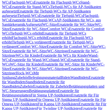
WCs
Flachspül-WCs
Ersatzteile für Flachspül-WCs
Stand-
WCs
Ersatzteile für Stand-WCs
Tiefspül-WCs für AP-Spülkasten
aufgesetzt
Ersatzteile für Tiefspül-WCs für AP-Spülkasten
aufgesetzt
Tiefspül-WCs
Ersatzteile für Tiefspül-WCs
Flachspül-
WCs
Ersatzteile für Flachspül-WCs
AP-Spülkästen für WCs, aus
Sanitärkeramik
Aufgesetzt
WC-Sitze
Ersatzteile für WC-Sitze
WC-
Sitze
Ersatzteile für WC-Sitze
Comfort WCs
Ersatzteile für Comfort
WCs
Tiefspül-WCs erhöht
Ersatzteile für Tiefspül-WCs
erhöht
Flachspül-WCs erhöht
Ersatzteile für Flachspül-WCs
erhöht
Tiefspül-WCs verlängert
Ersatzteile für Tiefspül-WCs
verlängert
Comfort WC-Sitze
Ersatzteile für Comfort WC-Sitze
WC-
Sitze
Ersatzteile für WC-Sitze
WC-Sitzringe
Ersatzteile für WC-
Sitzringe
WCs für Kinder
Ersatzteile für WCs für Kinder
Wand-
WCs
Ersatzteile für Wand-WCs
Stand-WCs
Ersatzteile für Stand-
WCs
WC-Sitze für Kinder
Ersatzteile für WC-Sitze für Kinder
WC-
Sitze
Ersatzteile für WC-Sitze
WC-Sitzringe
Ersatzteile für WC-
Sitzringe
Hock-WCs
Mit
Spülung
Zubehör
Befestigungsmaterial
Bidets
Wandbidets
Ersatzteile
für Wandbidets
Standbidets
Ersatzteile für
Standbidets
Zubehör
Ersatzteile für Zubehör
Betätigungsplatten und
WC-Steuerungen
Betätigungsplatten
Ersatzteile für
Betätigungsplatten
Für Sigma UP-Spülkästen
Ersatzteile für Für
Sigma UP-Spülkästen
Für Omega UP-Spülkästen
Ersatzteile für Für
Omega UP-Spülkästen
Für Kappa UP-Spülkästen
Ersatzteile für Für
Kappa UP-Spülkästen
Für Twinline UP-Spülkästen
Ersatzteile für