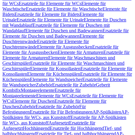
für WCs
Ersatzteile für Elemente für WCs
Elemente für
Waschtische
Ersatzteile für Elemente für Waschtische
Elemente für
Bidets
Ersatzteile für Elemente für Bidets
Elemente für
Urinale
Ersatzteile für Elemente für Urinale
Elemente für Duschen
mit Wandablauf
Ersatzteile für Elemente für Duschen mit
Wandablauf
Elemente für Duschen und Badewannen
Ersatzteile für
Elemente für Duschen und Badewannen
Elemente für
Duschtrennwände
Ersatzteile für Elemente für
Duschtrennwände
Elemente für Ausgussbecken
Ersatzteile für
Elemente für Ausgussbecken
Elemente für Armaturen
Ersatzteile für
Elemente für Armaturen
Elemente für Waschmaschinen und
Geschirrspüler
Ersatzteile für Elemente für Waschmaschinen und
Geschirrspüler
Elemente für Konsollasten
Ersatzteile für Elemente für
Konsollasten
Elemente für Küchenspülen
Ersatzteile für Elemente für
Küchenspülen
Elemente für Wandspeicher
Ersatzteile für Elemente
für Wandspeicher
Zubehör
Ersatzteile für Zubehör
Geberit
Kombifix
Montageelemente
Ersatzteile für
Montageelemente
Elemente für WCs
Ersatzteile für Elemente für
WCs
Elemente für Duschen
Ersatzteile für Elemente für
Duschen
Zubehör
Ersatzteile für Zubehör
Für
Befestigungen
Ersatzteile für Für Befestigungen
AP-Spülkästen
AP-
Spülkästen für WCs, aus Kunststoff
Ersatzteile für AP-Spülkästen
für WCs, aus Kunststoff
Aufgesetzt
Ersatzteile für
Aufgesetzt
Hochhängend
Ersatzteile für Hochhängend
Tief- und
halbhochhängend
Ersatzteile für Tief- und halbhochhängend
AP-