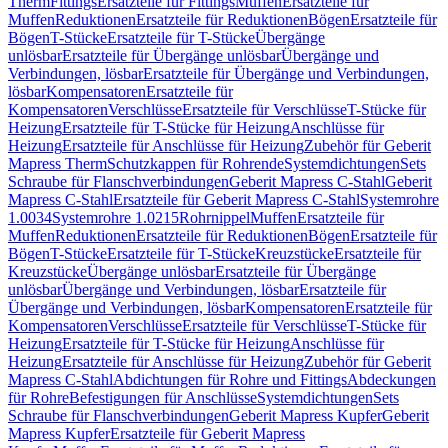
Therm
Fittings
Ersatzteile für Fittings
Muffen
Ersatzteile für
Muffen
Reduktionen
Ersatzteile für Reduktionen
Bögen
Ersatzteile für
Bögen
T-Stücke
Ersatzteile für T-Stücke
Übergänge
unlösbar
Ersatzteile für Übergänge unlösbar
Übergänge und
Verbindungen, lösbar
Ersatzteile für Übergänge und Verbindungen,
lösbar
Kompensatoren
Ersatzteile für
Kompensatoren
Verschlüsse
Ersatzteile für Verschlüsse
T-Stücke für
Heizung
Ersatzteile für T-Stücke für Heizung
Anschlüsse für
Heizung
Ersatzteile für Anschlüsse für Heizung
Zubehör für Geberit
Mapress Therm
Schutzkappen für Rohrende
Systemdichtungen
Sets
Schraube für Flanschverbindungen
Geberit Mapress C-Stahl
Geberit
Mapress C-Stahl
Ersatzteile für Geberit Mapress C-Stahl
Systemrohre
1.0034
Systemrohre 1.0215
Rohrnippel
Muffen
Ersatzteile für
Muffen
Reduktionen
Ersatzteile für Reduktionen
Bögen
Ersatzteile für
Bögen
T-Stücke
Ersatzteile für T-Stücke
Kreuzstücke
Ersatzteile für
Kreuzstücke
Übergänge unlösbar
Ersatzteile für Übergänge
unlösbar
Übergänge und Verbindungen, lösbar
Ersatzteile für
Übergänge und Verbindungen, lösbar
Kompensatoren
Ersatzteile für
Kompensatoren
Verschlüsse
Ersatzteile für Verschlüsse
T-Stücke für
Heizung
Ersatzteile für T-Stücke für Heizung
Anschlüsse für
Heizung
Ersatzteile für Anschlüsse für Heizung
Zubehör für Geberit
Mapress C-Stahl
Abdichtungen für Rohre und Fittings
Abdeckungen
für Rohre
Befestigungen für Anschlüsse
Systemdichtungen
Sets
Schraube für Flanschverbindungen
Geberit Mapress Kupfer
Geberit
Mapress Kupfer
Ersatzteile für Geberit Mapress