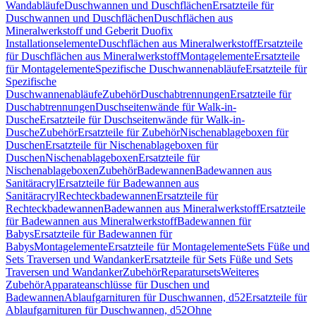
Wandabläufe
Duschwannen und Duschflächen
Ersatzteile für
Duschwannen und Duschflächen
Duschflächen aus
Mineralwerkstoff und Geberit Duofix
Installationselemente
Duschflächen aus Mineralwerkstoff
Ersatzteile
für Duschflächen aus Mineralwerkstoff
Montagelemente
Ersatzteile
für Montagelemente
Spezifische Duschwannenabläufe
Ersatzteile für
Spezifische
Duschwannenabläufe
Zubehör
Duschabtrennungen
Ersatzteile für
Duschabtrennungen
Duschseitenwände für Walk-in-
Dusche
Ersatzteile für Duschseitenwände für Walk-in-
Dusche
Zubehör
Ersatzteile für Zubehör
Nischenablageboxen für
Duschen
Ersatzteile für Nischenablageboxen für
Duschen
Nischenablageboxen
Ersatzteile für
Nischenablageboxen
Zubehör
Badewannen
Badewannen aus
Sanitäracryl
Ersatzteile für Badewannen aus
Sanitäracryl
Rechteckbadewannen
Ersatzteile für
Rechteckbadewannen
Badewannen aus Mineralwerkstoff
Ersatzteile
für Badewannen aus Mineralwerkstoff
Badewannen für
Babys
Ersatzteile für Badewannen für
Babys
Montagelemente
Ersatzteile für Montagelemente
Sets Füße und
Sets Traversen und Wandanker
Ersatzteile für Sets Füße und Sets
Traversen und Wandanker
Zubehör
Reparatursets
Weiteres
Zubehör
Apparateanschlüsse für Duschen und
Badewannen
Ablaufgarnituren für Duschwannen, d52
Ersatzteile für
Ablaufgarnituren für Duschwannen, d52
Ohne