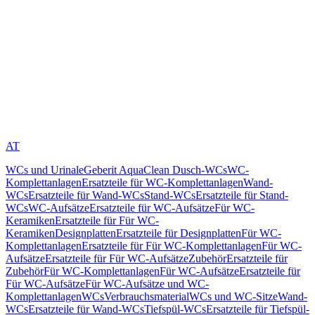
AT
WCs und Urinale
Geberit AquaClean Dusch-WCs
WC-
Komplettanlagen
Ersatzteile für WC-Komplettanlagen
Wand-
WCs
Ersatzteile für Wand-WCs
Stand-WCs
Ersatzteile für Stand-
WCs
WC-Aufsätze
Ersatzteile für WC-Aufsätze
Für WC-
Keramiken
Ersatzteile für Für WC-
Keramiken
Designplatten
Ersatzteile für Designplatten
Für WC-
Komplettanlagen
Ersatzteile für Für WC-Komplettanlagen
Für WC-
Aufsätze
Ersatzteile für Für WC-Aufsätze
Zubehör
Ersatzteile für
Zubehör
Für WC-Komplettanlagen
Für WC-Aufsätze
Ersatzteile für
Für WC-Aufsätze
Für WC-Aufsätze und WC-
Komplettanlagen
WCs
Verbrauchsmaterial
WCs und WC-Sitze
Wand-
WCs
Ersatzteile für Wand-WCs
Tiefspül-WCs
Ersatzteile für Tiefspül-