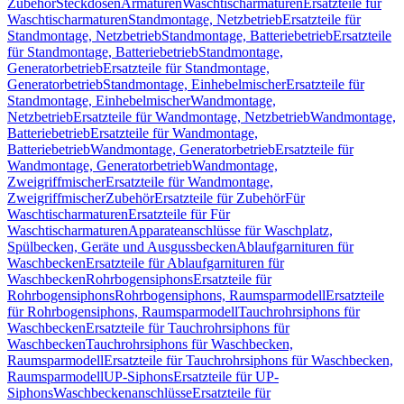
Zubehör
Steckdosen
Armaturen
Waschtischarmaturen
Ersatzteile für
Waschtischarmaturen
Standmontage, Netzbetrieb
Ersatzteile für
Standmontage, Netzbetrieb
Standmontage, Batteriebetrieb
Ersatzteile
für Standmontage, Batteriebetrieb
Standmontage,
Generatorbetrieb
Ersatzteile für Standmontage,
Generatorbetrieb
Standmontage, Einhebelmischer
Ersatzteile für
Standmontage, Einhebelmischer
Wandmontage,
Netzbetrieb
Ersatzteile für Wandmontage, Netzbetrieb
Wandmontage,
Batteriebetrieb
Ersatzteile für Wandmontage,
Batteriebetrieb
Wandmontage, Generatorbetrieb
Ersatzteile für
Wandmontage, Generatorbetrieb
Wandmontage,
Zweigriffmischer
Ersatzteile für Wandmontage,
Zweigriffmischer
Zubehör
Ersatzteile für Zubehör
Für
Waschtischarmaturen
Ersatzteile für Für
Waschtischarmaturen
Apparateanschlüsse für Waschplatz,
Spülbecken, Geräte und Ausgussbecken
Ablaufgarnituren für
Waschbecken
Ersatzteile für Ablaufgarnituren für
Waschbecken
Rohrbogensiphons
Ersatzteile für
Rohrbogensiphons
Rohrbogensiphons, Raumsparmodell
Ersatzteile
für Rohrbogensiphons, Raumsparmodell
Tauchrohrsiphons für
Waschbecken
Ersatzteile für Tauchrohrsiphons für
Waschbecken
Tauchrohrsiphons für Waschbecken,
Raumsparmodell
Ersatzteile für Tauchrohrsiphons für Waschbecken,
Raumsparmodell
UP-Siphons
Ersatzteile für UP-
Siphons
Waschbeckenanschlüsse
Ersatzteile für