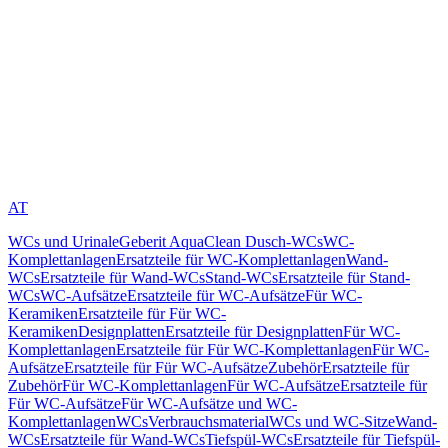
AT
WCs und Urinale
Geberit AquaClean Dusch-WCs
WC-
Komplettanlagen
Ersatzteile für WC-Komplettanlagen
Wand-
WCs
Ersatzteile für Wand-WCs
Stand-WCs
Ersatzteile für Stand-
WCs
WC-Aufsätze
Ersatzteile für WC-Aufsätze
Für WC-
Keramiken
Ersatzteile für Für WC-
Keramiken
Designplatten
Ersatzteile für Designplatten
Für WC-
Komplettanlagen
Ersatzteile für Für WC-Komplettanlagen
Für WC-
Aufsätze
Ersatzteile für Für WC-Aufsätze
Zubehör
Ersatzteile für
Zubehör
Für WC-Komplettanlagen
Für WC-Aufsätze
Ersatzteile für
Für WC-Aufsätze
Für WC-Aufsätze und WC-
Komplettanlagen
WCs
Verbrauchsmaterial
WCs und WC-Sitze
Wand-
WCs
Ersatzteile für Wand-WCs
Tiefspül-WCs
Ersatzteile für Tiefspül-