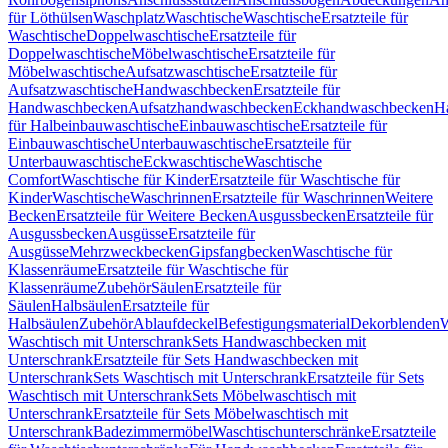
für Löthülsen
Waschplatz
Waschtische
Waschtische
Ersatzteile für
Waschtische
Doppelwaschtische
Ersatzteile für
Doppelwaschtische
Möbelwaschtische
Ersatzteile für
Möbelwaschtische
Aufsatzwaschtische
Ersatzteile für
Aufsatzwaschtische
Handwaschbecken
Ersatzteile für
Handwaschbecken
Aufsatzhandwaschbecken
Eckhandwaschbecken
H
für Halbeinbauwaschtische
Einbauwaschtische
Ersatzteile für
Einbauwaschtische
Unterbauwaschtische
Ersatzteile für
Unterbauwaschtische
Eckwaschtische
Waschtische
Comfort
Waschtische für Kinder
Ersatzteile für Waschtische für
Kinder
Waschtische
Waschrinnen
Ersatzteile für Waschrinnen
Weitere
Becken
Ersatzteile für Weitere Becken
Ausgussbecken
Ersatzteile für
Ausgussbecken
Ausgüsse
Ersatzteile für
Ausgüsse
Mehrzweckbecken
Gipsfangbecken
Waschtische für
Klassenräume
Ersatzteile für Waschtische für
Klassenräume
Zubehör
Säulen
Ersatzteile für
Säulen
Halbsäulen
Ersatzteile für
Halbsäulen
Zubehör
Ablaufdeckel
Befestigungsmaterial
Dekorblenden
W
Waschtisch mit Unterschrank
Sets Handwaschbecken mit
Unterschrank
Ersatzteile für Sets Handwaschbecken mit
Unterschrank
Sets Waschtisch mit Unterschrank
Ersatzteile für Sets
Waschtisch mit Unterschrank
Sets Möbelwaschtisch mit
Unterschrank
Ersatzteile für Sets Möbelwaschtisch mit
Unterschrank
Badezimmermöbel
Waschtischunterschränke
Ersatzteile