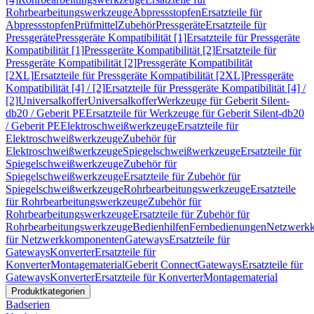
Rohrbearbeitungswerkzeuge
Abpressstopfen
Ersatzteile für
Abpressstopfen
Prüfmittel
Zubehör
Pressgeräte
Ersatzteile für
Pressgeräte
Pressgeräte Kompatibilität [1]
Ersatzteile für Pressgeräte
Kompatibilität [1]
Pressgeräte Kompatibilität [2]
Ersatzteile für
Pressgeräte Kompatibilität [2]
Pressgeräte Kompatibilität
[2XL]
Ersatzteile für Pressgeräte Kompatibilität [2XL]
Pressgeräte
Kompatibilität [4] / [2]
Ersatzteile für Pressgeräte Kompatibilität [4] /
[2]
Universalkoffer
Universalkoffer
Werkzeuge für Geberit Silent-
db20 / Geberit PE
Ersatzteile für Werkzeuge für Geberit Silent-db20
/ Geberit PE
Elektroschweißwerkzeuge
Ersatzteile für
Elektroschweißwerkzeuge
Zubehör für
Elektroschweißwerkzeuge
Spiegelschweißwerkzeuge
Ersatzteile für
Spiegelschweißwerkzeuge
Zubehör für
Spiegelschweißwerkzeuge
Ersatzteile für Zubehör für
Spiegelschweißwerkzeuge
Rohrbearbeitungswerkzeuge
Ersatzteile
für Rohrbearbeitungswerkzeuge
Zubehör für
Rohrbearbeitungswerkzeuge
Ersatzteile für Zubehör für
Rohrbearbeitungswerkzeuge
Bedienhilfen
Fernbedienungen
Netzwerk
für Netzwerkkomponenten
Gateways
Ersatzteile für
Gateways
Konverter
Ersatzteile für
Konverter
Montagematerial
Geberit Connect
Gateways
Ersatzteile für
Gateways
Konverter
Ersatzteile für Konverter
Montagematerial
Produktkategorien
Badserien