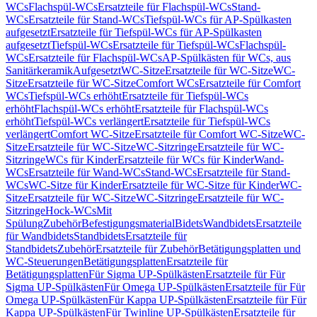
WCs
Flachspül-WCs
Ersatzteile für Flachspül-WCs
Stand-
WCs
Ersatzteile für Stand-WCs
Tiefspül-WCs für AP-Spülkasten
aufgesetzt
Ersatzteile für Tiefspül-WCs für AP-Spülkasten
aufgesetzt
Tiefspül-WCs
Ersatzteile für Tiefspül-WCs
Flachspül-
WCs
Ersatzteile für Flachspül-WCs
AP-Spülkästen für WCs, aus
Sanitärkeramik
Aufgesetzt
WC-Sitze
Ersatzteile für WC-Sitze
WC-
Sitze
Ersatzteile für WC-Sitze
Comfort WCs
Ersatzteile für Comfort
WCs
Tiefspül-WCs erhöht
Ersatzteile für Tiefspül-WCs
erhöht
Flachspül-WCs erhöht
Ersatzteile für Flachspül-WCs
erhöht
Tiefspül-WCs verlängert
Ersatzteile für Tiefspül-WCs
verlängert
Comfort WC-Sitze
Ersatzteile für Comfort WC-Sitze
WC-
Sitze
Ersatzteile für WC-Sitze
WC-Sitzringe
Ersatzteile für WC-
Sitzringe
WCs für Kinder
Ersatzteile für WCs für Kinder
Wand-
WCs
Ersatzteile für Wand-WCs
Stand-WCs
Ersatzteile für Stand-
WCs
WC-Sitze für Kinder
Ersatzteile für WC-Sitze für Kinder
WC-
Sitze
Ersatzteile für WC-Sitze
WC-Sitzringe
Ersatzteile für WC-
Sitzringe
Hock-WCs
Mit
Spülung
Zubehör
Befestigungsmaterial
Bidets
Wandbidets
Ersatzteile
für Wandbidets
Standbidets
Ersatzteile für
Standbidets
Zubehör
Ersatzteile für Zubehör
Betätigungsplatten und
WC-Steuerungen
Betätigungsplatten
Ersatzteile für
Betätigungsplatten
Für Sigma UP-Spülkästen
Ersatzteile für Für
Sigma UP-Spülkästen
Für Omega UP-Spülkästen
Ersatzteile für Für
Omega UP-Spülkästen
Für Kappa UP-Spülkästen
Ersatzteile für Für
Kappa UP-Spülkästen
Für Twinline UP-Spülkästen
Ersatzteile für