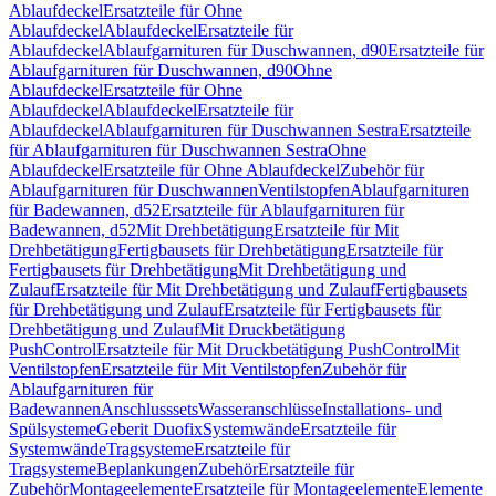
Ablaufdeckel
Ersatzteile für Ohne
Ablaufdeckel
Ablaufdeckel
Ersatzteile für
Ablaufdeckel
Ablaufgarnituren für Duschwannen, d90
Ersatzteile für
Ablaufgarnituren für Duschwannen, d90
Ohne
Ablaufdeckel
Ersatzteile für Ohne
Ablaufdeckel
Ablaufdeckel
Ersatzteile für
Ablaufdeckel
Ablaufgarnituren für Duschwannen Sestra
Ersatzteile
für Ablaufgarnituren für Duschwannen Sestra
Ohne
Ablaufdeckel
Ersatzteile für Ohne Ablaufdeckel
Zubehör für
Ablaufgarnituren für Duschwannen
Ventilstopfen
Ablaufgarnituren
für Badewannen, d52
Ersatzteile für Ablaufgarnituren für
Badewannen, d52
Mit Drehbetätigung
Ersatzteile für Mit
Drehbetätigung
Fertigbausets für Drehbetätigung
Ersatzteile für
Fertigbausets für Drehbetätigung
Mit Drehbetätigung und
Zulauf
Ersatzteile für Mit Drehbetätigung und Zulauf
Fertigbausets
für Drehbetätigung und Zulauf
Ersatzteile für Fertigbausets für
Drehbetätigung und Zulauf
Mit Druckbetätigung
PushControl
Ersatzteile für Mit Druckbetätigung PushControl
Mit
Ventilstopfen
Ersatzteile für Mit Ventilstopfen
Zubehör für
Ablaufgarnituren für
Badewannen
Anschlusssets
Wasseranschlüsse
Installations- und
Spülsysteme
Geberit Duofix
Systemwände
Ersatzteile für
Systemwände
Tragsysteme
Ersatzteile für
Tragsysteme
Beplankungen
Zubehör
Ersatzteile für
Zubehör
Montageelemente
Ersatzteile für Montageelemente
Elemente