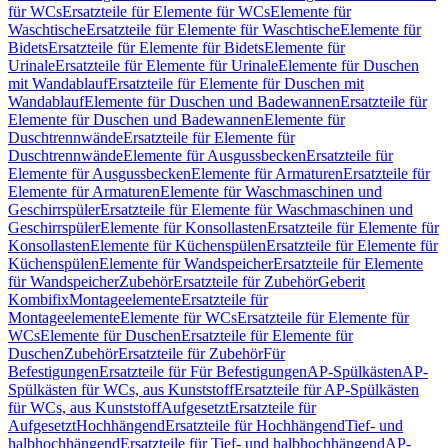
für WCs
Ersatzteile für Elemente für WCs
Elemente für
Waschtische
Ersatzteile für Elemente für Waschtische
Elemente für
Bidets
Ersatzteile für Elemente für Bidets
Elemente für
Urinale
Ersatzteile für Elemente für Urinale
Elemente für Duschen
mit Wandablauf
Ersatzteile für Elemente für Duschen mit
Wandablauf
Elemente für Duschen und Badewannen
Ersatzteile für
Elemente für Duschen und Badewannen
Elemente für
Duschtrennwände
Ersatzteile für Elemente für
Duschtrennwände
Elemente für Ausgussbecken
Ersatzteile für
Elemente für Ausgussbecken
Elemente für Armaturen
Ersatzteile für
Elemente für Armaturen
Elemente für Waschmaschinen und
Geschirrspüler
Ersatzteile für Elemente für Waschmaschinen und
Geschirrspüler
Elemente für Konsollasten
Ersatzteile für Elemente für
Konsollasten
Elemente für Küchenspülen
Ersatzteile für Elemente für
Küchenspülen
Elemente für Wandspeicher
Ersatzteile für Elemente
für Wandspeicher
Zubehör
Ersatzteile für Zubehör
Geberit
Kombifix
Montageelemente
Ersatzteile für
Montageelemente
Elemente für WCs
Ersatzteile für Elemente für
WCs
Elemente für Duschen
Ersatzteile für Elemente für
Duschen
Zubehör
Ersatzteile für Zubehör
Für
Befestigungen
Ersatzteile für Für Befestigungen
AP-Spülkästen
AP-
Spülkästen für WCs, aus Kunststoff
Ersatzteile für AP-Spülkästen
für WCs, aus Kunststoff
Aufgesetzt
Ersatzteile für
Aufgesetzt
Hochhängend
Ersatzteile für Hochhängend
Tief- und
halbhochhängend
Ersatzteile für Tief- und halbhochhängend
AP-