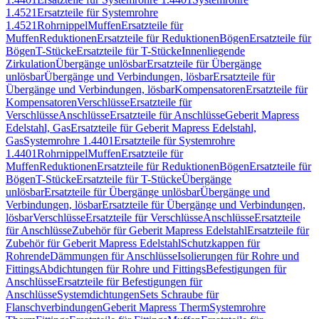
1.4521
Ersatzteile für Systemrohre
1.4521
Rohrnippel
Muffen
Ersatzteile für
Muffen
Reduktionen
Ersatzteile für Reduktionen
Bögen
Ersatzteile für
Bögen
T-Stücke
Ersatzteile für T-Stücke
Innenliegende
Zirkulation
Übergänge unlösbar
Ersatzteile für Übergänge
unlösbar
Übergänge und Verbindungen, lösbar
Ersatzteile für
Übergänge und Verbindungen, lösbar
Kompensatoren
Ersatzteile für
Kompensatoren
Verschlüsse
Ersatzteile für
Verschlüsse
Anschlüsse
Ersatzteile für Anschlüsse
Geberit Mapress
Edelstahl, Gas
Ersatzteile für Geberit Mapress Edelstahl,
Gas
Systemrohre 1.4401
Ersatzteile für Systemrohre
1.4401
Rohrnippel
Muffen
Ersatzteile für
Muffen
Reduktionen
Ersatzteile für Reduktionen
Bögen
Ersatzteile für
Bögen
T-Stücke
Ersatzteile für T-Stücke
Übergänge
unlösbar
Ersatzteile für Übergänge unlösbar
Übergänge und
Verbindungen, lösbar
Ersatzteile für Übergänge und Verbindungen,
lösbar
Verschlüsse
Ersatzteile für Verschlüsse
Anschlüsse
Ersatzteile
für Anschlüsse
Zubehör für Geberit Mapress Edelstahl
Ersatzteile für
Zubehör für Geberit Mapress Edelstahl
Schutzkappen für
Rohrende
Dämmungen für Anschlüsse
Isolierungen für Rohre und
Fittings
Abdichtungen für Rohre und Fittings
Befestigungen für
Anschlüsse
Ersatzteile für Befestigungen für
Anschlüsse
Systemdichtungen
Sets Schraube für
Flanschverbindungen
Geberit Mapress Therm
Systemrohre