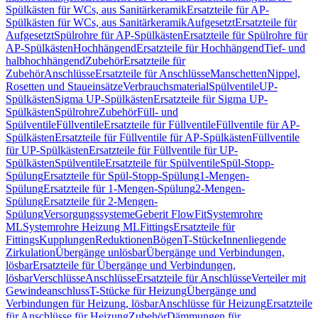
Spülkästen für WCs, aus Sanitärkeramik
Ersatzteile für AP-
Spülkästen für WCs, aus Sanitärkeramik
Aufgesetzt
Ersatzteile für
Aufgesetzt
Spülrohre für AP-Spülkästen
Ersatzteile für Spülrohre für
AP-Spülkästen
Hochhängend
Ersatzteile für Hochhängend
Tief- und
halbhochhängend
Zubehör
Ersatzteile für
Zubehör
Anschlüsse
Ersatzteile für Anschlüsse
Manschetten
Nippel,
Rosetten und Staueinsätze
Verbrauchsmaterial
Spülventile
UP-
Spülkästen
Sigma UP-Spülkästen
Ersatzteile für Sigma UP-
Spülkästen
Spülrohre
Zubehör
Füll- und
Spülventile
Füllventile
Ersatzteile für Füllventile
Füllventile für AP-
Spülkästen
Ersatzteile für Füllventile für AP-Spülkästen
Füllventile
für UP-Spülkästen
Ersatzteile für Füllventile für UP-
Spülkästen
Spülventile
Ersatzteile für Spülventile
Spül-Stopp-
Spülung
Ersatzteile für Spül-Stopp-Spülung
1-Mengen-
Spülung
Ersatzteile für 1-Mengen-Spülung
2-Mengen-
Spülung
Ersatzteile für 2-Mengen-
Spülung
Versorgungssysteme
Geberit FlowFit
Systemrohre
ML
Systemrohre Heizung ML
Fittings
Ersatzteile für
Fittings
Kupplungen
Reduktionen
Bögen
T-Stücke
Innenliegende
Zirkulation
Übergänge unlösbar
Übergänge und Verbindungen,
lösbar
Ersatzteile für Übergänge und Verbindungen,
lösbar
Verschlüsse
Anschlüsse
Ersatzteile für Anschlüsse
Verteiler mit
Gewindeanschluss
T-Stücke für Heizung
Übergänge und
Verbindungen für Heizung, lösbar
Anschlüsse für Heizung
Ersatzteile
für Anschlüsse für Heizung
Zubehör
Dämmungen für