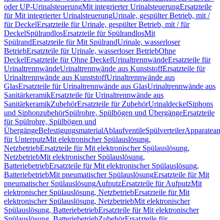
oder UP-Urinalsteuerung
Mit integrierter Urinalsteuerung
Ersatzteile
für Mit integrierter Urinalsteuerung
Urinale, gespülter Betrieb, mit /
für Deckel
Ersatzteile für Urinale, gespülter Betrieb, mit / für
Deckel
Spülrandlos
Ersatzteile für Spülrandlos
Mit
Spülrand
Ersatzteile für Mit Spülrand
Urinale, wasserloser
Betrieb
Ersatzteile für Urinale, wasserloser Betrieb
Ohne
Deckel
Ersatzteile für Ohne Deckel
Urinaltrennwände
Ersatzteile für
Urinaltrennwände
Urinaltrennwände aus Kunststoff
Ersatzteile für
Urinaltrennwände aus Kunststoff
Urinaltrennwände aus
Glas
Ersatzteile für Urinaltrennwände aus Glas
Urinaltrennwände aus
Sanitärkeramik
Ersatzteile für Urinaltrennwände aus
Sanitärkeramik
Zubehör
Ersatzteile für Zubehör
Urinaldeckel
Siphons
und Siphonzubehör
Spülrohre, Spülbögen und Übergänge
Ersatzteile
für Spülrohre, Spülbögen und
Übergänge
Befestigungsmaterial
Ablaufventile
Spülverteiler
Apparatean
für Unterputz
Mit elektronischer Spülauslösung,
Netzbetrieb
Ersatzteile für Mit elektronischer Spülauslösung,
Netzbetrieb
Mit elektronischer Spülauslösung,
Batteriebetrieb
Ersatzteile für Mit elektronischer Spülauslösung,
Batteriebetrieb
Mit pneumatischer Spülauslösung
Ersatzteile für Mit
pneumatischer Spülauslösung
Aufputz
Ersatzteile für Aufputz
Mit
elektronischer Spülauslösung, Netzbetrieb
Ersatzteile für Mit
elektronischer Spülauslösung, Netzbetrieb
Mit elektronischer
Spülauslösung, Batteriebetrieb
Ersatzteile für Mit elektronischer
Spülauslösung, Batteriebetrieb
Zubehör
Ersatzteile für