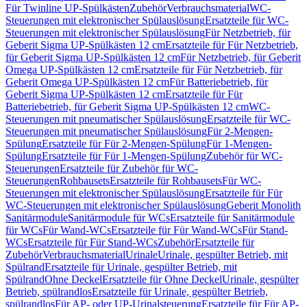
Für Twinline UP-Spülkästen
Zubehör
Verbrauchsmaterial
WC-
Steuerungen mit elektronischer Spülauslösung
Ersatzteile für WC-
Steuerungen mit elektronischer Spülauslösung
Für Netzbetrieb, für
Geberit Sigma UP-Spülkästen 12 cm
Ersatzteile für Für Netzbetrieb,
für Geberit Sigma UP-Spülkästen 12 cm
Für Netzbetrieb, für Geberit
Omega UP-Spülkästen 12 cm
Ersatzteile für Für Netzbetrieb, für
Geberit Omega UP-Spülkästen 12 cm
Für Batteriebetrieb, für
Geberit Sigma UP-Spülkästen 12 cm
Ersatzteile für Für
Batteriebetrieb, für Geberit Sigma UP-Spülkästen 12 cm
WC-
Steuerungen mit pneumatischer Spülauslösung
Ersatzteile für WC-
Steuerungen mit pneumatischer Spülauslösung
Für 2-Mengen-
Spülung
Ersatzteile für Für 2-Mengen-Spülung
Für 1-Mengen-
Spülung
Ersatzteile für Für 1-Mengen-Spülung
Zubehör für WC-
Steuerungen
Ersatzteile für Zubehör für WC-
Steuerungen
Rohbausets
Ersatzteile für Rohbausets
Für WC-
Steuerungen mit elektronischer Spülauslösung
Ersatzteile für Für
WC-Steuerungen mit elektronischer Spülauslösung
Geberit Monolith
Sanitärmodule
Sanitärmodule für WCs
Ersatzteile für Sanitärmodule
für WCs
Für Wand-WCs
Ersatzteile für Für Wand-WCs
Für Stand-
WCs
Ersatzteile für Für Stand-WCs
Zubehör
Ersatzteile für
Zubehör
Verbrauchsmaterial
Urinale
Urinale, gespülter Betrieb, mit
Spülrand
Ersatzteile für Urinale, gespülter Betrieb, mit
Spülrand
Ohne Deckel
Ersatzteile für Ohne Deckel
Urinale, gespülter
Betrieb, spülrandlos
Ersatzteile für Urinale, gespülter Betrieb,
spülrandlos
Für AP- oder UP-Urinalsteuerung
Ersatzteile für Für AP-