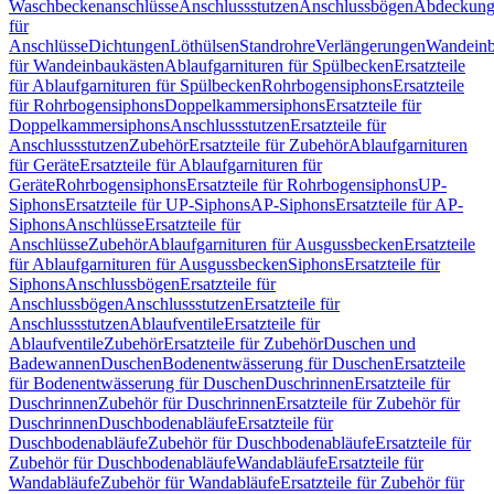
Waschbeckenanschlüsse
Anschlussstutzen
Anschlussbögen
Abdeckung
für
Anschlüsse
Dichtungen
Löthülsen
Standrohre
Verlängerungen
Wandeinb
für Wandeinbaukästen
Ablaufgarnituren für Spülbecken
Ersatzteile
für Ablaufgarnituren für Spülbecken
Rohrbogensiphons
Ersatzteile
für Rohrbogensiphons
Doppelkammersiphons
Ersatzteile für
Doppelkammersiphons
Anschlussstutzen
Ersatzteile für
Anschlussstutzen
Zubehör
Ersatzteile für Zubehör
Ablaufgarnituren
für Geräte
Ersatzteile für Ablaufgarnituren für
Geräte
Rohrbogensiphons
Ersatzteile für Rohrbogensiphons
UP-
Siphons
Ersatzteile für UP-Siphons
AP-Siphons
Ersatzteile für AP-
Siphons
Anschlüsse
Ersatzteile für
Anschlüsse
Zubehör
Ablaufgarnituren für Ausgussbecken
Ersatzteile
für Ablaufgarnituren für Ausgussbecken
Siphons
Ersatzteile für
Siphons
Anschlussbögen
Ersatzteile für
Anschlussbögen
Anschlussstutzen
Ersatzteile für
Anschlussstutzen
Ablaufventile
Ersatzteile für
Ablaufventile
Zubehör
Ersatzteile für Zubehör
Duschen und
Badewannen
Duschen
Bodenentwässerung für Duschen
Ersatzteile
für Bodenentwässerung für Duschen
Duschrinnen
Ersatzteile für
Duschrinnen
Zubehör für Duschrinnen
Ersatzteile für Zubehör für
Duschrinnen
Duschbodenabläufe
Ersatzteile für
Duschbodenabläufe
Zubehör für Duschbodenabläufe
Ersatzteile für
Zubehör für Duschbodenabläufe
Wandabläufe
Ersatzteile für
Wandabläufe
Zubehör für Wandabläufe
Ersatzteile für Zubehör für