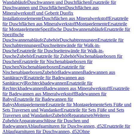
Wandabläufe
Duschwannen und Duschflächen
Ersatzteile für
Duschwannen und Duschflächen
Duschflächen aus
Mineralwerkstoff und Geberit Duofix
Installationselemente
Duschflächen aus Mineralwerkstoff
Ersatzteile
für Duschflächen aus Mineralwerkstoff
Montagelemente
Ersatzteile
für Montagelemente
Spezifische Duschwannenabläufe
Ersatzteile für
Spezifische
Duschwannenabläufe
Zubehör
Duschabtrennungen
Ersatzteile für
Duschabtrennungen
Duschseitenwände für Walk-in-
Dusche
Ersatzteile für Duschseitenwände für Walk-in-
Dusche
Zubehör
Ersatzteile für Zubehör
Nischenablageboxen für
Duschen
Ersatzteile für Nischenablageboxen für
Duschen
Nischenablageboxen
Ersatzteile für
Nischenablageboxen
Zubehör
Badewannen
Badewannen aus
Sanitäracryl
Ersatzteile für Badewannen aus
Sanitäracryl
Rechteckbadewannen
Ersatzteile für
Rechteckbadewannen
Badewannen aus Mineralwerkstoff
Ersatzteile
für Badewannen aus Mineralwerkstoff
Badewannen für
Babys
Ersatzteile für Badewannen für
Babys
Montagelemente
Ersatzteile für Montagelemente
Sets Füße und
Sets Traversen und Wandanker
Ersatzteile für Sets Füße und Sets
Traversen und Wandanker
Zubehör
Reparatursets
Weiteres
Zubehör
Apparateanschlüsse für Duschen und
Badewannen
Ablaufgarnituren für Duschwannen, d52
Ersatzteile für
Ablaufgarnituren für Duschwannen, d52
Ohne