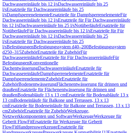
Dachwassereinläufe bis 12 l/s
Dachwassereinläufe bis 25
l/s
Ersatzteile für Dachwassereinläufe bis 25
l/s
Dampfsperrenelemente
Ersatzteile für Dampfsperrenelemente
Für
Dachwassereinläufe bis 12 l/s
Ersatzteile für Für Dachwassereinläufe
bis 12 l/s
Dachwassereinläufe bis 25 l/s
Notüberläufe
Ersatzteile für
Notüberläufe
Für Dachwassereinläufe bis 12 l/s
Ersatzteile für Für
Dachwassereinläufe bis 12 l/s
Dachwassereinläufe bis 25
l/s
Ersatzteile für Dachwassereinläufe bis 25
l/s
Befestigungen
Befestigungssystem d40–200
Befestigungssystem
d250–315
Zubehör
Ersatzteile für Zubehör
Für
Dachwassereinläufe
Ersatzteile für Für Dachwassereinläufe
Für
Befestigungen
Konventionelle
Dachentwässerung
Dachwassereinläufe
Ersatzteile für
Dachwassereinläufe
Dampfsperrenelemente
Ersatzteile für
Dampfsperrenelemente
Zubehör
Ersatzteile für
Zubehör
Bodenentwässerung
Flächenentwässerung für drinnen und
draußen
Ersatzteile für Flächenentwässerung für drinnen und
draußen
Bodenabläufe 13 x 13 cm
Ersatzteile für Bodenabläufe 13 x
13 cm
Bodeneinläufe für Balkone und Terrassen, 13 x 13
cm
Ersatzteile für Bodeneinläufe für Balkone und Terrassen, 13 x 13
cm
Zubehör
Ersatzteile für Zubehör
Werkzeuge,
Netzwerkkomponenten und Software
Werkzeuge
Werkzeuge für
Geberit FlowFit
Ersatzteile für Werkzeuge für Geberit
FlowFit
Handpresswerkzeuge
Ersatzteile für
Handpresswerkzeuge
Presswerkzeuge Kompatibilität [1]
Ersatzteile