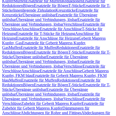
Kupfer
Muffen
Ersatzteile für Muffen
Reduktionen
Ersatzteile für
Reduktionen
Bögen
Ersatzteile für Bögen
T-Stücke
Ersatzteile für T-
Stücke
Innenliegende Zirkulation
Kreuzstücke
Ersatzteile für
Kreuzstücke
Übergänge unlösbar
Ersatzteile für Übergänge
unlösbar
Übergänge und Verbindungen, lösbar
Ersatzteile für
Übergänge und Verbindungen, lösbar
Verschlüsse
Ersatzteile für
Verschlüsse
Anschlüsse
Ersatzteile für Anschlüsse
T-Stücke für
Heizung
Ersatzteile für T-Stücke für Heizung
Anschlüsse für
Heizung
Ersatzteile für Anschlüsse für Heizung
Geberit Mapress
Kupfer, Gas
Ersatzteile für Geberit Mapress Kupfer,
Gas
Muffen
Ersatzteile für Muffen
Reduktionen
Ersatzteile für
Reduktionen
Bögen
Ersatzteile für Bögen
T-Stücke
Ersatzteile für T-
Stücke
Übergänge unlösbar
Ersatzteile für Übergänge
unlösbar
Übergänge und Verbindungen, lösbar
Ersatzteile für
Übergänge und Verbindungen, lösbar
Verschlüsse
Ersatzteile für
Verschlüsse
Anschlüsse
Ersatzteile für Anschlüsse
Geberit Mapress
Kupfer, FKM blau
Ersatzteile für Geberit Mapress Kupfer, FKM
blau
Muffen
Ersatzteile für Muffen
Reduktionen
Ersatzteile für
Reduktionen
Bögen
Ersatzteile für Bögen
T-Stücke
Ersatzteile für T-
Stücke
Übergänge unlösbar
Ersatzteile für Übergänge
unlösbar
Übergänge und Verbindungen, lösbar
Ersatzteile für
Übergänge und Verbindungen, lösbar
Verschlüsse
Ersatzteile für
Verschlüsse
Zubehör für Geberit Mapress Kupfer
Ersatzteile für
Zubehör für Geberit Mapress Kupfer
Dämmungen für
Anschlüsse
Abdichtungen für Rohre und Fittings
Abdeckungen für