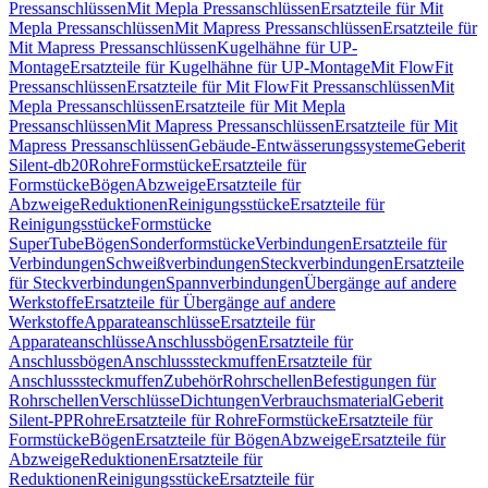
Pressanschlüssen
Mit Mepla Pressanschlüssen
Ersatzteile für Mit
Mepla Pressanschlüssen
Mit Mapress Pressanschlüssen
Ersatzteile für
Mit Mapress Pressanschlüssen
Kugelhähne für UP-
Montage
Ersatzteile für Kugelhähne für UP-Montage
Mit FlowFit
Pressanschlüssen
Ersatzteile für Mit FlowFit Pressanschlüssen
Mit
Mepla Pressanschlüssen
Ersatzteile für Mit Mepla
Pressanschlüssen
Mit Mapress Pressanschlüssen
Ersatzteile für Mit
Mapress Pressanschlüssen
Gebäude-Entwässerungssysteme
Geberit
Silent-db20
Rohre
Formstücke
Ersatzteile für
Formstücke
Bögen
Abzweige
Ersatzteile für
Abzweige
Reduktionen
Reinigungsstücke
Ersatzteile für
Reinigungsstücke
Formstücke
SuperTube
Bögen
Sonderformstücke
Verbindungen
Ersatzteile für
Verbindungen
Schweißverbindungen
Steckverbindungen
Ersatzteile
für Steckverbindungen
Spannverbindungen
Übergänge auf andere
Werkstoffe
Ersatzteile für Übergänge auf andere
Werkstoffe
Apparateanschlüsse
Ersatzteile für
Apparateanschlüsse
Anschlussbögen
Ersatzteile für
Anschlussbögen
Anschlusssteckmuffen
Ersatzteile für
Anschlusssteckmuffen
Zubehör
Rohrschellen
Befestigungen für
Rohrschellen
Verschlüsse
Dichtungen
Verbrauchsmaterial
Geberit
Silent-PP
Rohre
Ersatzteile für Rohre
Formstücke
Ersatzteile für
Formstücke
Bögen
Ersatzteile für Bögen
Abzweige
Ersatzteile für
Abzweige
Reduktionen
Ersatzteile für
Reduktionen
Reinigungsstücke
Ersatzteile für