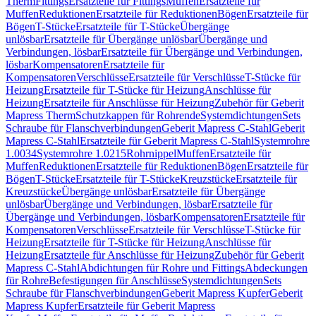
Therm
Fittings
Ersatzteile für Fittings
Muffen
Ersatzteile für
Muffen
Reduktionen
Ersatzteile für Reduktionen
Bögen
Ersatzteile für
Bögen
T-Stücke
Ersatzteile für T-Stücke
Übergänge
unlösbar
Ersatzteile für Übergänge unlösbar
Übergänge und
Verbindungen, lösbar
Ersatzteile für Übergänge und Verbindungen,
lösbar
Kompensatoren
Ersatzteile für
Kompensatoren
Verschlüsse
Ersatzteile für Verschlüsse
T-Stücke für
Heizung
Ersatzteile für T-Stücke für Heizung
Anschlüsse für
Heizung
Ersatzteile für Anschlüsse für Heizung
Zubehör für Geberit
Mapress Therm
Schutzkappen für Rohrende
Systemdichtungen
Sets
Schraube für Flanschverbindungen
Geberit Mapress C-Stahl
Geberit
Mapress C-Stahl
Ersatzteile für Geberit Mapress C-Stahl
Systemrohre
1.0034
Systemrohre 1.0215
Rohrnippel
Muffen
Ersatzteile für
Muffen
Reduktionen
Ersatzteile für Reduktionen
Bögen
Ersatzteile für
Bögen
T-Stücke
Ersatzteile für T-Stücke
Kreuzstücke
Ersatzteile für
Kreuzstücke
Übergänge unlösbar
Ersatzteile für Übergänge
unlösbar
Übergänge und Verbindungen, lösbar
Ersatzteile für
Übergänge und Verbindungen, lösbar
Kompensatoren
Ersatzteile für
Kompensatoren
Verschlüsse
Ersatzteile für Verschlüsse
T-Stücke für
Heizung
Ersatzteile für T-Stücke für Heizung
Anschlüsse für
Heizung
Ersatzteile für Anschlüsse für Heizung
Zubehör für Geberit
Mapress C-Stahl
Abdichtungen für Rohre und Fittings
Abdeckungen
für Rohre
Befestigungen für Anschlüsse
Systemdichtungen
Sets
Schraube für Flanschverbindungen
Geberit Mapress Kupfer
Geberit
Mapress Kupfer
Ersatzteile für Geberit Mapress