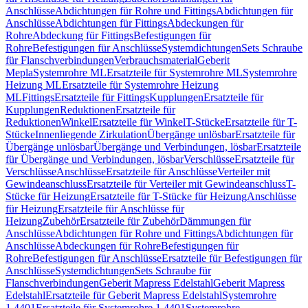
Anschlüsse
Abdichtungen für Rohre und Fittings
Abdichtungen für
Anschlüsse
Abdichtungen für Fittings
Abdeckungen für
Rohre
Abdeckung für Fittings
Befestigungen für
Rohre
Befestigungen für Anschlüsse
Systemdichtungen
Sets Schraube
für Flanschverbindungen
Verbrauchsmaterial
Geberit
Mepla
Systemrohre ML
Ersatzteile für Systemrohre ML
Systemrohre
Heizung ML
Ersatzteile für Systemrohre Heizung
ML
Fittings
Ersatzteile für Fittings
Kupplungen
Ersatzteile für
Kupplungen
Reduktionen
Ersatzteile für
Reduktionen
Winkel
Ersatzteile für Winkel
T-Stücke
Ersatzteile für T-
Stücke
Innenliegende Zirkulation
Übergänge unlösbar
Ersatzteile für
Übergänge unlösbar
Übergänge und Verbindungen, lösbar
Ersatzteile
für Übergänge und Verbindungen, lösbar
Verschlüsse
Ersatzteile für
Verschlüsse
Anschlüsse
Ersatzteile für Anschlüsse
Verteiler mit
Gewindeanschluss
Ersatzteile für Verteiler mit Gewindeanschluss
T-
Stücke für Heizung
Ersatzteile für T-Stücke für Heizung
Anschlüsse
für Heizung
Ersatzteile für Anschlüsse für
Heizung
Zubehör
Ersatzteile für Zubehör
Dämmungen für
Anschlüsse
Abdichtungen für Rohre und Fittings
Abdichtungen für
Anschlüsse
Abdeckungen für Rohre
Befestigungen für
Rohre
Befestigungen für Anschlüsse
Ersatzteile für Befestigungen für
Anschlüsse
Systemdichtungen
Sets Schraube für
Flanschverbindungen
Geberit Mapress Edelstahl
Geberit Mapress
Edelstahl
Ersatzteile für Geberit Mapress Edelstahl
Systemrohre
1.4401
Ersatzteile für Systemrohre 1.4401
Systemrohre