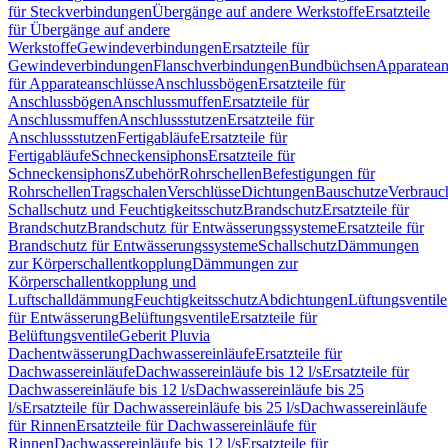
für Steckverbindungen
Übergänge auf andere Werkstoffe
Ersatzteile
für Übergänge auf andere
Werkstoffe
Gewindeverbindungen
Ersatzteile für
Gewindeverbindungen
Flanschverbindungen
Bundbüchsen
Apparatean
für Apparateanschlüsse
Anschlussbögen
Ersatzteile für
Anschlussbögen
Anschlussmuffen
Ersatzteile für
Anschlussmuffen
Anschlussstutzen
Ersatzteile für
Anschlussstutzen
Fertigabläufe
Ersatzteile für
Fertigabläufe
Schneckensiphons
Ersatzteile für
Schneckensiphons
Zubehör
Rohrschellen
Befestigungen für
Rohrschellen
Tragschalen
Verschlüsse
Dichtungen
Bauschutze
Verbrauc
Schallschutz und Feuchtigkeitsschutz
Brandschutz
Ersatzteile für
Brandschutz
Brandschutz für Entwässerungssysteme
Ersatzteile für
Brandschutz für Entwässerungssysteme
Schallschutz
Dämmungen
zur Körperschallentkopplung
Dämmungen zur
Körperschallentkopplung und
Luftschalldämmung
Feuchtigkeitsschutz
Abdichtungen
Lüftungsventile
für Entwässerung
Belüftungsventile
Ersatzteile für
Belüftungsventile
Geberit Pluvia
Dachentwässerung
Dachwassereinläufe
Ersatzteile für
Dachwassereinläufe
Dachwassereinläufe bis 12 l/s
Ersatzteile für
Dachwassereinläufe bis 12 l/s
Dachwassereinläufe bis 25
l/s
Ersatzteile für Dachwassereinläufe bis 25 l/s
Dachwassereinläufe
für Rinnen
Ersatzteile für Dachwassereinläufe für
Rinnen
Dachwassereinläufe bis 12 l/s
Ersatzteile für