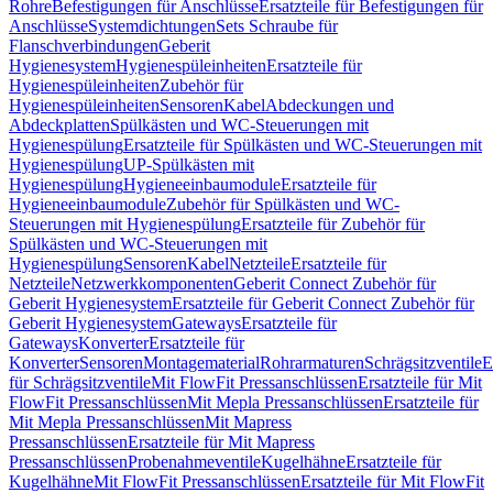
Rohre
Befestigungen für Anschlüsse
Ersatzteile für Befestigungen für
Anschlüsse
Systemdichtungen
Sets Schraube für
Flanschverbindungen
Geberit
Hygienesystem
Hygienespüleinheiten
Ersatzteile für
Hygienespüleinheiten
Zubehör für
Hygienespüleinheiten
Sensoren
Kabel
Abdeckungen und
Abdeckplatten
Spülkästen und WC-Steuerungen mit
Hygienespülung
Ersatzteile für Spülkästen und WC-Steuerungen mit
Hygienespülung
UP-Spülkästen mit
Hygienespülung
Hygieneeinbaumodule
Ersatzteile für
Hygieneeinbaumodule
Zubehör für Spülkästen und WC-
Steuerungen mit Hygienespülung
Ersatzteile für Zubehör für
Spülkästen und WC-Steuerungen mit
Hygienespülung
Sensoren
Kabel
Netzteile
Ersatzteile für
Netzteile
Netzwerkkomponenten
Geberit Connect Zubehör für
Geberit Hygienesystem
Ersatzteile für Geberit Connect Zubehör für
Geberit Hygienesystem
Gateways
Ersatzteile für
Gateways
Konverter
Ersatzteile für
Konverter
Sensoren
Montagematerial
Rohrarmaturen
Schrägsitzventile
E
für Schrägsitzventile
Mit FlowFit Pressanschlüssen
Ersatzteile für Mit
FlowFit Pressanschlüssen
Mit Mepla Pressanschlüssen
Ersatzteile für
Mit Mepla Pressanschlüssen
Mit Mapress
Pressanschlüssen
Ersatzteile für Mit Mapress
Pressanschlüssen
Probenahmeventile
Kugelhähne
Ersatzteile für
Kugelhähne
Mit FlowFit Pressanschlüssen
Ersatzteile für Mit FlowFit