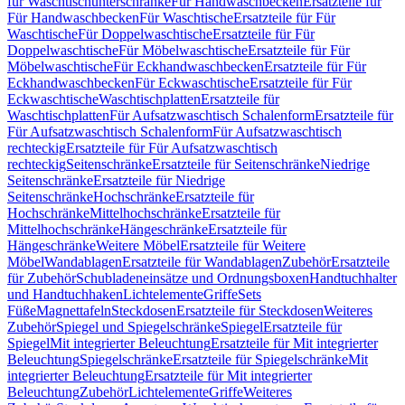
für Waschtischunterschränke
Für Handwaschbecken
Ersatzteile für
Für Handwaschbecken
Für Waschtische
Ersatzteile für Für
Waschtische
Für Doppelwaschtische
Ersatzteile für Für
Doppelwaschtische
Für Möbelwaschtische
Ersatzteile für Für
Möbelwaschtische
Für Eckhandwaschbecken
Ersatzteile für Für
Eckhandwaschbecken
Für Eckwaschtische
Ersatzteile für Für
Eckwaschtische
Waschtischplatten
Ersatzteile für
Waschtischplatten
Für Aufsatzwaschtisch Schalenform
Ersatzteile für
Für Aufsatzwaschtisch Schalenform
Für Aufsatzwaschtisch
rechteckig
Ersatzteile für Für Aufsatzwaschtisch
rechteckig
Seitenschränke
Ersatzteile für Seitenschränke
Niedrige
Seitenschränke
Ersatzteile für Niedrige
Seitenschränke
Hochschränke
Ersatzteile für
Hochschränke
Mittelhochschränke
Ersatzteile für
Mittelhochschränke
Hängeschränke
Ersatzteile für
Hängeschränke
Weitere Möbel
Ersatzteile für Weitere
Möbel
Wandablagen
Ersatzteile für Wandablagen
Zubehör
Ersatzteile
für Zubehör
Schubladeneinsätze und Ordnungsboxen
Handtuchhalter
und Handtuchhaken
Lichtelemente
Griffe
Sets
Füße
Magnettafeln
Steckdosen
Ersatzteile für Steckdosen
Weiteres
Zubehör
Spiegel und Spiegelschränke
Spiegel
Ersatzteile für
Spiegel
Mit integrierter Beleuchtung
Ersatzteile für Mit integrierter
Beleuchtung
Spiegelschränke
Ersatzteile für Spiegelschränke
Mit
integrierter Beleuchtung
Ersatzteile für Mit integrierter
Beleuchtung
Zubehör
Lichtelemente
Griffe
Weiteres