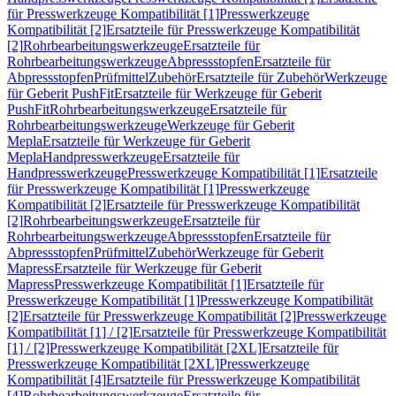
für Presswerkzeuge Kompatibilität [1]
Presswerkzeuge
Kompatibilität [2]
Ersatzteile für Presswerkzeuge Kompatibilität
[2]
Rohrbearbeitungswerkzeuge
Ersatzteile für
Rohrbearbeitungswerkzeuge
Abpressstopfen
Ersatzteile für
Abpressstopfen
Prüfmittel
Zubehör
Ersatzteile für Zubehör
Werkzeuge
für Geberit PushFit
Ersatzteile für Werkzeuge für Geberit
PushFit
Rohrbearbeitungswerkzeuge
Ersatzteile für
Rohrbearbeitungswerkzeuge
Werkzeuge für Geberit
Mepla
Ersatzteile für Werkzeuge für Geberit
Mepla
Handpresswerkzeuge
Ersatzteile für
Handpresswerkzeuge
Presswerkzeuge Kompatibilität [1]
Ersatzteile
für Presswerkzeuge Kompatibilität [1]
Presswerkzeuge
Kompatibilität [2]
Ersatzteile für Presswerkzeuge Kompatibilität
[2]
Rohrbearbeitungswerkzeuge
Ersatzteile für
Rohrbearbeitungswerkzeuge
Abpressstopfen
Ersatzteile für
Abpressstopfen
Prüfmittel
Zubehör
Werkzeuge für Geberit
Mapress
Ersatzteile für Werkzeuge für Geberit
Mapress
Presswerkzeuge Kompatibilität [1]
Ersatzteile für
Presswerkzeuge Kompatibilität [1]
Presswerkzeuge Kompatibilität
[2]
Ersatzteile für Presswerkzeuge Kompatibilität [2]
Presswerkzeuge
Kompatibilität [1] / [2]
Ersatzteile für Presswerkzeuge Kompatibilität
[1] / [2]
Presswerkzeuge Kompatibilität [2XL]
Ersatzteile für
Presswerkzeuge Kompatibilität [2XL]
Presswerkzeuge
Kompatibilität [4]
Ersatzteile für Presswerkzeuge Kompatibilität
[4]
Rohrbearbeitungswerkzeuge
Ersatzteile für