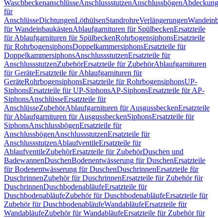
Waschbeckenanschlüsse
Anschlussstutzen
Anschlussbögen
Abdeckung
für
Anschlüsse
Dichtungen
Löthülsen
Standrohre
Verlängerungen
Wandeinb
für Wandeinbaukästen
Ablaufgarnituren für Spülbecken
Ersatzteile
für Ablaufgarnituren für Spülbecken
Rohrbogensiphons
Ersatzteile
für Rohrbogensiphons
Doppelkammersiphons
Ersatzteile für
Doppelkammersiphons
Anschlussstutzen
Ersatzteile für
Anschlussstutzen
Zubehör
Ersatzteile für Zubehör
Ablaufgarnituren
für Geräte
Ersatzteile für Ablaufgarnituren für
Geräte
Rohrbogensiphons
Ersatzteile für Rohrbogensiphons
UP-
Siphons
Ersatzteile für UP-Siphons
AP-Siphons
Ersatzteile für AP-
Siphons
Anschlüsse
Ersatzteile für
Anschlüsse
Zubehör
Ablaufgarnituren für Ausgussbecken
Ersatzteile
für Ablaufgarnituren für Ausgussbecken
Siphons
Ersatzteile für
Siphons
Anschlussbögen
Ersatzteile für
Anschlussbögen
Anschlussstutzen
Ersatzteile für
Anschlussstutzen
Ablaufventile
Ersatzteile für
Ablaufventile
Zubehör
Ersatzteile für Zubehör
Duschen und
Badewannen
Duschen
Bodenentwässerung für Duschen
Ersatzteile
für Bodenentwässerung für Duschen
Duschrinnen
Ersatzteile für
Duschrinnen
Zubehör für Duschrinnen
Ersatzteile für Zubehör für
Duschrinnen
Duschbodenabläufe
Ersatzteile für
Duschbodenabläufe
Zubehör für Duschbodenabläufe
Ersatzteile für
Zubehör für Duschbodenabläufe
Wandabläufe
Ersatzteile für
Wandabläufe
Zubehör für Wandabläufe
Ersatzteile für Zubehör für