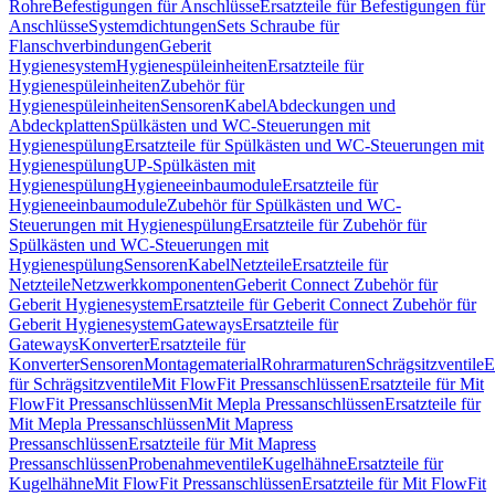
Rohre
Befestigungen für Anschlüsse
Ersatzteile für Befestigungen für
Anschlüsse
Systemdichtungen
Sets Schraube für
Flanschverbindungen
Geberit
Hygienesystem
Hygienespüleinheiten
Ersatzteile für
Hygienespüleinheiten
Zubehör für
Hygienespüleinheiten
Sensoren
Kabel
Abdeckungen und
Abdeckplatten
Spülkästen und WC-Steuerungen mit
Hygienespülung
Ersatzteile für Spülkästen und WC-Steuerungen mit
Hygienespülung
UP-Spülkästen mit
Hygienespülung
Hygieneeinbaumodule
Ersatzteile für
Hygieneeinbaumodule
Zubehör für Spülkästen und WC-
Steuerungen mit Hygienespülung
Ersatzteile für Zubehör für
Spülkästen und WC-Steuerungen mit
Hygienespülung
Sensoren
Kabel
Netzteile
Ersatzteile für
Netzteile
Netzwerkkomponenten
Geberit Connect Zubehör für
Geberit Hygienesystem
Ersatzteile für Geberit Connect Zubehör für
Geberit Hygienesystem
Gateways
Ersatzteile für
Gateways
Konverter
Ersatzteile für
Konverter
Sensoren
Montagematerial
Rohrarmaturen
Schrägsitzventile
E
für Schrägsitzventile
Mit FlowFit Pressanschlüssen
Ersatzteile für Mit
FlowFit Pressanschlüssen
Mit Mepla Pressanschlüssen
Ersatzteile für
Mit Mepla Pressanschlüssen
Mit Mapress
Pressanschlüssen
Ersatzteile für Mit Mapress
Pressanschlüssen
Probenahmeventile
Kugelhähne
Ersatzteile für
Kugelhähne
Mit FlowFit Pressanschlüssen
Ersatzteile für Mit FlowFit