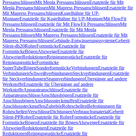
Pressanschlüssen
Mit Mepla Pressanschlüssen
Ersatzteile für Mit
Mepla Pressanschlüssen
Mit Mapress Pressanschlüssen
Ersatzteile für
Mit Mapress Pressanschlüssen
Kugelhähne für UP-
Montage
Ersatzteile für Kugelhähne für UP-Montage
Mit FlowFit
Pressanschlüssen
Ersatzteile für Mit FlowFit Pressanschlüssen
Mit
Mepla Pressanschlüssen
Ersatzteile für Mit Mepla
Pressanschlüssen
Mit Mapress Pressanschlüssen
Ersatzteile für Mit
Mapress Pressanschlüssen
Gebäude-Entwässerungssysteme
Geberit
Silent-db20
Rohre
Formstücke
Ersatzteile für
Formstücke
Bögen
Abzweige
Ersatzteile für
Abzweige
Reduktionen
Reinigungsstücke
Ersatzteile für
Reinigungsstücke
Formstücke
SuperTube
Bögen
Sonderformstücke
Verbindungen
Ersatzteile für
Verbindungen
Schweißverbindungen
Steckverbindungen
Ersatzteile
für Steckverbindungen
Spannverbindungen
Übergänge auf andere
Werkstoffe
Ersatzteile für Übergänge auf andere
Werkstoffe
Apparateanschlüsse
Ersatzteile für
Apparateanschlüsse
Anschlussbögen
Ersatzteile für
Anschlussbögen
Anschlusssteckmuffen
Ersatzteile für
Anschlusssteckmuffen
Zubehör
Rohrschellen
Befestigungen für
Rohrschellen
Verschlüsse
Dichtungen
Verbrauchsmaterial
Geberit
Silent-PP
Rohre
Ersatzteile für Rohre
Formstücke
Ersatzteile für
Formstücke
Bögen
Ersatzteile für Bögen
Abzweige
Ersatzteile für
Abzweige
Reduktionen
Ersatzteile für
Reduktionen
Reinigungsstücke
Ersatzteile für