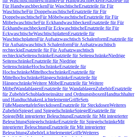
für Waschtischunterschränke
Für Handwaschbecken
Ersatzteile für
Für Handwaschbecken
Für Waschtische
Ersatzteile für Für
Waschtische
Für Doppelwaschtische
Ersatzteile für Für
Doppelwaschtische
Für Möbelwaschtische
Ersatzteile für Für
Möbelwaschtische
Für Eckhandwaschbecken
Ersatzteile für Für
Eckhandwaschbecken
Für Eckwaschtische
Ersatzteile für Für
Eckwaschtische
Waschtischplatten
Ersatzteile für
Waschtischplatten
Für Aufsatzwaschtisch Schalenform
Ersatzteile für
Für Aufsatzwaschtisch Schalenform
Für Aufsatzwaschtisch
rechteckig
Ersatzteile für Für Aufsatzwaschtisch
rechteckig
Seitenschränke
Ersatzteile für Seitenschränke
Niedrige
Seitenschränke
Ersatzteile für Niedrige
Seitenschränke
Hochschränke
Ersatzteile für
Hochschränke
Mittelhochschränke
Ersatzteile für
Mittelhochschränke
Hängeschränke
Ersatzteile für
Hängeschränke
Weitere Möbel
Ersatzteile für Weitere
Möbel
Wandablagen
Ersatzteile für Wandablagen
Zubehör
Ersatzteile
für Zubehör
Schubladeneinsätze und Ordnungsboxen
Handtuchhalter
und Handtuchhaken
Lichtelemente
Griffe
Sets
Füße
Magnettafeln
Steckdosen
Ersatzteile für Steckdosen
Weiteres
Zubehör
Spiegel und Spiegelschränke
Spiegel
Ersatzteile für
Spiegel
Mit integrierter Beleuchtung
Ersatzteile für Mit integrierter
Beleuchtung
Spiegelschränke
Ersatzteile für Spiegelschränke
Mit
integrierter Beleuchtung
Ersatzteile für Mit integrierter
Beleuchtung
Zubehör
Lichtelemente
Griffe
Weiteres