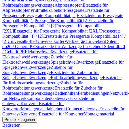
Rohrbearbeitungswerkzeuge
Abpressstopfen
Ersatzteile für
Abpressstopfen
Prüfmittel
Zubehör
Pressgeräte
Ersatzteile für
Pressgeräte
Pressgeräte Kompatibilität [1]
Ersatzteile für Pressgeräte
Kompatibilität [1]
Pressgeräte Kompatibilität [2]
Ersatzteile für
Pressgeräte Kompatibilität [2]
Pressgeräte Kompatibilität
[2XL]
Ersatzteile für Pressgeräte Kompatibilität [2XL]
Pressgeräte
Kompatibilität [4] / [2]
Ersatzteile für Pressgeräte Kompatibilität [4] /
[2]
Universalkoffer
Universalkoffer
Werkzeuge für Geberit Silent-
db20 / Geberit PE
Ersatzteile für Werkzeuge für Geberit Silent-db20
/ Geberit PE
Elektroschweißwerkzeuge
Ersatzteile für
Elektroschweißwerkzeuge
Zubehör für
Elektroschweißwerkzeuge
Spiegelschweißwerkzeuge
Ersatzteile für
Spiegelschweißwerkzeuge
Zubehör für
Spiegelschweißwerkzeuge
Ersatzteile für Zubehör für
Spiegelschweißwerkzeuge
Rohrbearbeitungswerkzeuge
Ersatzteile
für Rohrbearbeitungswerkzeuge
Zubehör für
Rohrbearbeitungswerkzeuge
Ersatzteile für Zubehör für
Rohrbearbeitungswerkzeuge
Bedienhilfen
Fernbedienungen
Netzwerk
für Netzwerkkomponenten
Gateways
Ersatzteile für
Gateways
Konverter
Ersatzteile für
Konverter
Montagematerial
Geberit Connect
Gateways
Ersatzteile für
Gateways
Konverter
Ersatzteile für Konverter
Montagematerial
Produktkategorien
Badserien