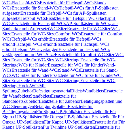
WCs
Flachspül-WCs
Ersatzteile für Flachspül-WCs
Stand-
WCs
Ersatzteile für Stand-WCs
Tiefspül-WCs für AP-Spülkasten
aufgesetzt
Ersatzteile für Tiefspül-WCs für AP-Spülkasten
aufgesetzt
Tiefspül-WCs
Ersatzteile für Tiefspül-WCs
Flachspül-
WCs
Ersatzteile für Flachspül-WCs
AP-Spülkästen für WCs, aus
Sanitärkeramik
Aufgesetzt
WC-Sitze
Ersatzteile für WC-Sitze
WC-
Sitze
Ersatzteile für WC-Sitze
Comfort WCs
Ersatzteile für Comfort
WCs
Tiefspül-WCs erhöht
Ersatzteile für Tiefspül-WCs
erhöht
Flachspül-WCs erhöht
Ersatzteile für Flachspül-WCs
erhöht
Tiefspül-WCs verlängert
Ersatzteile für Tiefspül-WCs
verlängert
Comfort WC-Sitze
Ersatzteile für Comfort WC-Sitze
WC-
Sitze
Ersatzteile für WC-Sitze
WC-Sitzringe
Ersatzteile für WC-
Sitzringe
WCs für Kinder
Ersatzteile für WCs für Kinder
Wand-
WCs
Ersatzteile für Wand-WCs
Stand-WCs
Ersatzteile für Stand-
WCs
WC-Sitze für Kinder
Ersatzteile für WC-Sitze für Kinder
WC-
Sitze
Ersatzteile für WC-Sitze
WC-Sitzringe
Ersatzteile für WC-
Sitzringe
Hock-WCs
Mit
Spülung
Zubehör
Befestigungsmaterial
Bidets
Wandbidets
Ersatzteile
für Wandbidets
Standbidets
Ersatzteile für
Standbidets
Zubehör
Ersatzteile für Zubehör
Betätigungsplatten und
WC-Steuerungen
Betätigungsplatten
Ersatzteile für
Betätigungsplatten
Für Sigma UP-Spülkästen
Ersatzteile für Für
Sigma UP-Spülkästen
Für Omega UP-Spülkästen
Ersatzteile für Für
Omega UP-Spülkästen
Für Kappa UP-Spülkästen
Ersatzteile für Für
Kappa UP-Spülkästen
Für Twinline UP-Spülkästen
Ersatzteile für