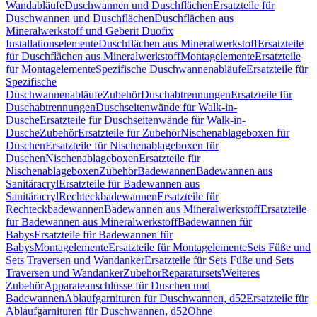
Wandabläufe
Duschwannen und Duschflächen
Ersatzteile für
Duschwannen und Duschflächen
Duschflächen aus
Mineralwerkstoff und Geberit Duofix
Installationselemente
Duschflächen aus Mineralwerkstoff
Ersatzteile
für Duschflächen aus Mineralwerkstoff
Montagelemente
Ersatzteile
für Montagelemente
Spezifische Duschwannenabläufe
Ersatzteile für
Spezifische
Duschwannenabläufe
Zubehör
Duschabtrennungen
Ersatzteile für
Duschabtrennungen
Duschseitenwände für Walk-in-
Dusche
Ersatzteile für Duschseitenwände für Walk-in-
Dusche
Zubehör
Ersatzteile für Zubehör
Nischenablageboxen für
Duschen
Ersatzteile für Nischenablageboxen für
Duschen
Nischenablageboxen
Ersatzteile für
Nischenablageboxen
Zubehör
Badewannen
Badewannen aus
Sanitäracryl
Ersatzteile für Badewannen aus
Sanitäracryl
Rechteckbadewannen
Ersatzteile für
Rechteckbadewannen
Badewannen aus Mineralwerkstoff
Ersatzteile
für Badewannen aus Mineralwerkstoff
Badewannen für
Babys
Ersatzteile für Badewannen für
Babys
Montagelemente
Ersatzteile für Montagelemente
Sets Füße und
Sets Traversen und Wandanker
Ersatzteile für Sets Füße und Sets
Traversen und Wandanker
Zubehör
Reparatursets
Weiteres
Zubehör
Apparateanschlüsse für Duschen und
Badewannen
Ablaufgarnituren für Duschwannen, d52
Ersatzteile für
Ablaufgarnituren für Duschwannen, d52
Ohne