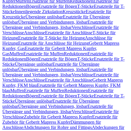
Kupfer
Muffen
Ersatzteile für Muffen
Reduktionen
Ersatzteile für
Reduktionen
Bögen
Ersatzteile für Bögen
T-Stücke
Ersatzteile für T-
Stücke
Innenliegende Zirkulation
Kreuzstücke
Ersatzteile für
Kreuzstücke
Übergänge unlösbar
Ersatzteile für Übergänge
unlösbar
Übergänge und Verbindungen, lösbar
Ersatzteile für
Übergänge und Verbindungen, lösbar
Verschlüsse
Ersatzteile für
Verschlüsse
Anschlüsse
Ersatzteile für Anschlüsse
T-Stücke für
Heizung
Ersatzteile für T-Stücke für Heizung
Anschlüsse für
Heizung
Ersatzteile für Anschlüsse für Heizung
Geberit Mapress
Kupfer, Gas
Ersatzteile für Geberit Mapress Kupfer,
Gas
Muffen
Ersatzteile für Muffen
Reduktionen
Ersatzteile für
Reduktionen
Bögen
Ersatzteile für Bögen
T-Stücke
Ersatzteile für T-
Stücke
Übergänge unlösbar
Ersatzteile für Übergänge
unlösbar
Übergänge und Verbindungen, lösbar
Ersatzteile für
Übergänge und Verbindungen, lösbar
Verschlüsse
Ersatzteile für
Verschlüsse
Anschlüsse
Ersatzteile für Anschlüsse
Geberit Mapress
Kupfer, FKM blau
Ersatzteile für Geberit Mapress Kupfer, FKM
blau
Muffen
Ersatzteile für Muffen
Reduktionen
Ersatzteile für
Reduktionen
Bögen
Ersatzteile für Bögen
T-Stücke
Ersatzteile für T-
Stücke
Übergänge unlösbar
Ersatzteile für Übergänge
unlösbar
Übergänge und Verbindungen, lösbar
Ersatzteile für
Übergänge und Verbindungen, lösbar
Verschlüsse
Ersatzteile für
Verschlüsse
Zubehör für Geberit Mapress Kupfer
Ersatzteile für
Zubehör für Geberit Mapress Kupfer
Dämmungen für
Anschlüsse
Abdichtungen für Rohre und Fittings
Abdeckungen für