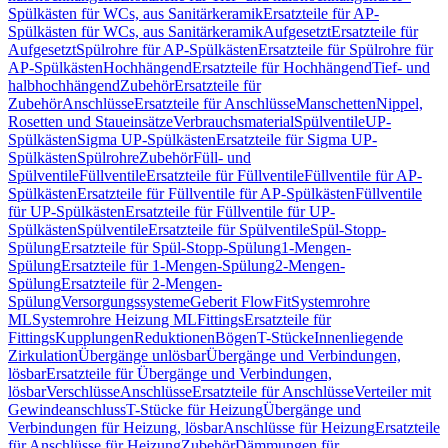
Spülkästen für WCs, aus Sanitärkeramik
Ersatzteile für AP-
Spülkästen für WCs, aus Sanitärkeramik
Aufgesetzt
Ersatzteile für
Aufgesetzt
Spülrohre für AP-Spülkästen
Ersatzteile für Spülrohre für
AP-Spülkästen
Hochhängend
Ersatzteile für Hochhängend
Tief- und
halbhochhängend
Zubehör
Ersatzteile für
Zubehör
Anschlüsse
Ersatzteile für Anschlüsse
Manschetten
Nippel,
Rosetten und Staueinsätze
Verbrauchsmaterial
Spülventile
UP-
Spülkästen
Sigma UP-Spülkästen
Ersatzteile für Sigma UP-
Spülkästen
Spülrohre
Zubehör
Füll- und
Spülventile
Füllventile
Ersatzteile für Füllventile
Füllventile für AP-
Spülkästen
Ersatzteile für Füllventile für AP-Spülkästen
Füllventile
für UP-Spülkästen
Ersatzteile für Füllventile für UP-
Spülkästen
Spülventile
Ersatzteile für Spülventile
Spül-Stopp-
Spülung
Ersatzteile für Spül-Stopp-Spülung
1-Mengen-
Spülung
Ersatzteile für 1-Mengen-Spülung
2-Mengen-
Spülung
Ersatzteile für 2-Mengen-
Spülung
Versorgungssysteme
Geberit FlowFit
Systemrohre
ML
Systemrohre Heizung ML
Fittings
Ersatzteile für
Fittings
Kupplungen
Reduktionen
Bögen
T-Stücke
Innenliegende
Zirkulation
Übergänge unlösbar
Übergänge und Verbindungen,
lösbar
Ersatzteile für Übergänge und Verbindungen,
lösbar
Verschlüsse
Anschlüsse
Ersatzteile für Anschlüsse
Verteiler mit
Gewindeanschluss
T-Stücke für Heizung
Übergänge und
Verbindungen für Heizung, lösbar
Anschlüsse für Heizung
Ersatzteile
für Anschlüsse für Heizung
Zubehör
Dämmungen für