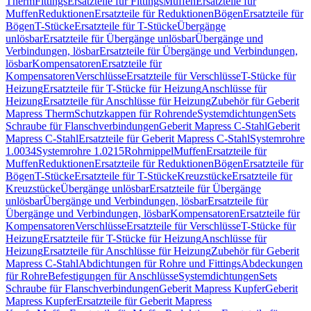
Therm
Fittings
Ersatzteile für Fittings
Muffen
Ersatzteile für
Muffen
Reduktionen
Ersatzteile für Reduktionen
Bögen
Ersatzteile für
Bögen
T-Stücke
Ersatzteile für T-Stücke
Übergänge
unlösbar
Ersatzteile für Übergänge unlösbar
Übergänge und
Verbindungen, lösbar
Ersatzteile für Übergänge und Verbindungen,
lösbar
Kompensatoren
Ersatzteile für
Kompensatoren
Verschlüsse
Ersatzteile für Verschlüsse
T-Stücke für
Heizung
Ersatzteile für T-Stücke für Heizung
Anschlüsse für
Heizung
Ersatzteile für Anschlüsse für Heizung
Zubehör für Geberit
Mapress Therm
Schutzkappen für Rohrende
Systemdichtungen
Sets
Schraube für Flanschverbindungen
Geberit Mapress C-Stahl
Geberit
Mapress C-Stahl
Ersatzteile für Geberit Mapress C-Stahl
Systemrohre
1.0034
Systemrohre 1.0215
Rohrnippel
Muffen
Ersatzteile für
Muffen
Reduktionen
Ersatzteile für Reduktionen
Bögen
Ersatzteile für
Bögen
T-Stücke
Ersatzteile für T-Stücke
Kreuzstücke
Ersatzteile für
Kreuzstücke
Übergänge unlösbar
Ersatzteile für Übergänge
unlösbar
Übergänge und Verbindungen, lösbar
Ersatzteile für
Übergänge und Verbindungen, lösbar
Kompensatoren
Ersatzteile für
Kompensatoren
Verschlüsse
Ersatzteile für Verschlüsse
T-Stücke für
Heizung
Ersatzteile für T-Stücke für Heizung
Anschlüsse für
Heizung
Ersatzteile für Anschlüsse für Heizung
Zubehör für Geberit
Mapress C-Stahl
Abdichtungen für Rohre und Fittings
Abdeckungen
für Rohre
Befestigungen für Anschlüsse
Systemdichtungen
Sets
Schraube für Flanschverbindungen
Geberit Mapress Kupfer
Geberit
Mapress Kupfer
Ersatzteile für Geberit Mapress