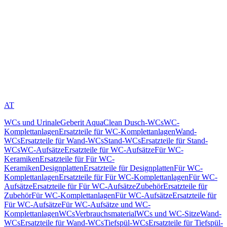
AT
WCs und Urinale
Geberit AquaClean Dusch-WCs
WC-
Komplettanlagen
Ersatzteile für WC-Komplettanlagen
Wand-
WCs
Ersatzteile für Wand-WCs
Stand-WCs
Ersatzteile für Stand-
WCs
WC-Aufsätze
Ersatzteile für WC-Aufsätze
Für WC-
Keramiken
Ersatzteile für Für WC-
Keramiken
Designplatten
Ersatzteile für Designplatten
Für WC-
Komplettanlagen
Ersatzteile für Für WC-Komplettanlagen
Für WC-
Aufsätze
Ersatzteile für Für WC-Aufsätze
Zubehör
Ersatzteile für
Zubehör
Für WC-Komplettanlagen
Für WC-Aufsätze
Ersatzteile für
Für WC-Aufsätze
Für WC-Aufsätze und WC-
Komplettanlagen
WCs
Verbrauchsmaterial
WCs und WC-Sitze
Wand-
WCs
Ersatzteile für Wand-WCs
Tiefspül-WCs
Ersatzteile für Tiefspül-