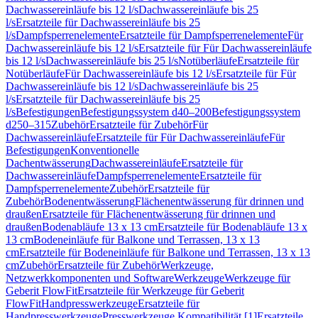
Dachwassereinläufe bis 12 l/s
Dachwassereinläufe bis 25
l/s
Ersatzteile für Dachwassereinläufe bis 25
l/s
Dampfsperrenelemente
Ersatzteile für Dampfsperrenelemente
Für
Dachwassereinläufe bis 12 l/s
Ersatzteile für Für Dachwassereinläufe
bis 12 l/s
Dachwassereinläufe bis 25 l/s
Notüberläufe
Ersatzteile für
Notüberläufe
Für Dachwassereinläufe bis 12 l/s
Ersatzteile für Für
Dachwassereinläufe bis 12 l/s
Dachwassereinläufe bis 25
l/s
Ersatzteile für Dachwassereinläufe bis 25
l/s
Befestigungen
Befestigungssystem d40–200
Befestigungssystem
d250–315
Zubehör
Ersatzteile für Zubehör
Für
Dachwassereinläufe
Ersatzteile für Für Dachwassereinläufe
Für
Befestigungen
Konventionelle
Dachentwässerung
Dachwassereinläufe
Ersatzteile für
Dachwassereinläufe
Dampfsperrenelemente
Ersatzteile für
Dampfsperrenelemente
Zubehör
Ersatzteile für
Zubehör
Bodenentwässerung
Flächenentwässerung für drinnen und
draußen
Ersatzteile für Flächenentwässerung für drinnen und
draußen
Bodenabläufe 13 x 13 cm
Ersatzteile für Bodenabläufe 13 x
13 cm
Bodeneinläufe für Balkone und Terrassen, 13 x 13
cm
Ersatzteile für Bodeneinläufe für Balkone und Terrassen, 13 x 13
cm
Zubehör
Ersatzteile für Zubehör
Werkzeuge,
Netzwerkkomponenten und Software
Werkzeuge
Werkzeuge für
Geberit FlowFit
Ersatzteile für Werkzeuge für Geberit
FlowFit
Handpresswerkzeuge
Ersatzteile für
Handpresswerkzeuge
Presswerkzeuge Kompatibilität [1]
Ersatzteile