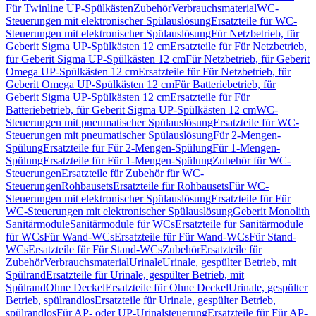
Für Twinline UP-Spülkästen
Zubehör
Verbrauchsmaterial
WC-
Steuerungen mit elektronischer Spülauslösung
Ersatzteile für WC-
Steuerungen mit elektronischer Spülauslösung
Für Netzbetrieb, für
Geberit Sigma UP-Spülkästen 12 cm
Ersatzteile für Für Netzbetrieb,
für Geberit Sigma UP-Spülkästen 12 cm
Für Netzbetrieb, für Geberit
Omega UP-Spülkästen 12 cm
Ersatzteile für Für Netzbetrieb, für
Geberit Omega UP-Spülkästen 12 cm
Für Batteriebetrieb, für
Geberit Sigma UP-Spülkästen 12 cm
Ersatzteile für Für
Batteriebetrieb, für Geberit Sigma UP-Spülkästen 12 cm
WC-
Steuerungen mit pneumatischer Spülauslösung
Ersatzteile für WC-
Steuerungen mit pneumatischer Spülauslösung
Für 2-Mengen-
Spülung
Ersatzteile für Für 2-Mengen-Spülung
Für 1-Mengen-
Spülung
Ersatzteile für Für 1-Mengen-Spülung
Zubehör für WC-
Steuerungen
Ersatzteile für Zubehör für WC-
Steuerungen
Rohbausets
Ersatzteile für Rohbausets
Für WC-
Steuerungen mit elektronischer Spülauslösung
Ersatzteile für Für
WC-Steuerungen mit elektronischer Spülauslösung
Geberit Monolith
Sanitärmodule
Sanitärmodule für WCs
Ersatzteile für Sanitärmodule
für WCs
Für Wand-WCs
Ersatzteile für Für Wand-WCs
Für Stand-
WCs
Ersatzteile für Für Stand-WCs
Zubehör
Ersatzteile für
Zubehör
Verbrauchsmaterial
Urinale
Urinale, gespülter Betrieb, mit
Spülrand
Ersatzteile für Urinale, gespülter Betrieb, mit
Spülrand
Ohne Deckel
Ersatzteile für Ohne Deckel
Urinale, gespülter
Betrieb, spülrandlos
Ersatzteile für Urinale, gespülter Betrieb,
spülrandlos
Für AP- oder UP-Urinalsteuerung
Ersatzteile für Für AP-