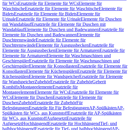
für WCs
Ersatzteile für Elemente für WCs
Elemente für
Waschtische
Ersatzteile für Elemente für Waschtische
Elemente für
Bidets
Ersatzteile für Elemente für Bidets
Elemente für
Urinale
Ersatzteile für Elemente für Urinale
Elemente für Duschen
mit Wandablauf
Ersatzteile für Elemente für Duschen mit
Wandablauf
Elemente für Duschen und Badewannen
Ersatzteile für
Elemente für Duschen und Badewannen
Elemente für
Duschtrennwände
Ersatzteile für Elemente für
Duschtrennwände
Elemente für Ausgussbecken
Ersatzteile für
Elemente für Ausgussbecken
Elemente für Armaturen
Ersatzteile für
Elemente für Armaturen
Elemente für Waschmaschinen und
Geschirrspüler
Ersatzteile für Elemente für Waschmaschinen und
Geschirrspüler
Elemente für Konsollasten
Ersatzteile für Elemente für
Konsollasten
Elemente für Küchenspülen
Ersatzteile für Elemente für
Küchenspülen
Elemente für Wandspeicher
Ersatzteile für Elemente
für Wandspeicher
Zubehör
Ersatzteile für Zubehör
Geberit
Kombifix
Montageelemente
Ersatzteile für
Montageelemente
Elemente für WCs
Ersatzteile für Elemente für
WCs
Elemente für Duschen
Ersatzteile für Elemente für
Duschen
Zubehör
Ersatzteile für Zubehör
Für
Befestigungen
Ersatzteile für Für Befestigungen
AP-Spülkästen
AP-
Spülkästen für WCs, aus Kunststoff
Ersatzteile für AP-Spülkästen
für WCs, aus Kunststoff
Aufgesetzt
Ersatzteile für
Aufgesetzt
Hochhängend
Ersatzteile für Hochhängend
Tief- und
halbhochhängend
Ersatzteile für Tief- und halbhochhängend
AP-