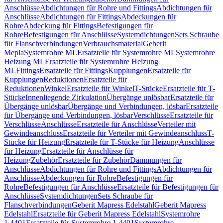
Anschlüsse
Abdichtungen für Rohre und Fittings
Abdichtungen für
Anschlüsse
Abdichtungen für Fittings
Abdeckungen für
Rohre
Abdeckung für Fittings
Befestigungen für
Rohre
Befestigungen für Anschlüsse
Systemdichtungen
Sets Schraube
für Flanschverbindungen
Verbrauchsmaterial
Geberit
Mepla
Systemrohre ML
Ersatzteile für Systemrohre ML
Systemrohre
Heizung ML
Ersatzteile für Systemrohre Heizung
ML
Fittings
Ersatzteile für Fittings
Kupplungen
Ersatzteile für
Kupplungen
Reduktionen
Ersatzteile für
Reduktionen
Winkel
Ersatzteile für Winkel
T-Stücke
Ersatzteile für T-
Stücke
Innenliegende Zirkulation
Übergänge unlösbar
Ersatzteile für
Übergänge unlösbar
Übergänge und Verbindungen, lösbar
Ersatzteile
für Übergänge und Verbindungen, lösbar
Verschlüsse
Ersatzteile für
Verschlüsse
Anschlüsse
Ersatzteile für Anschlüsse
Verteiler mit
Gewindeanschluss
Ersatzteile für Verteiler mit Gewindeanschluss
T-
Stücke für Heizung
Ersatzteile für T-Stücke für Heizung
Anschlüsse
für Heizung
Ersatzteile für Anschlüsse für
Heizung
Zubehör
Ersatzteile für Zubehör
Dämmungen für
Anschlüsse
Abdichtungen für Rohre und Fittings
Abdichtungen für
Anschlüsse
Abdeckungen für Rohre
Befestigungen für
Rohre
Befestigungen für Anschlüsse
Ersatzteile für Befestigungen für
Anschlüsse
Systemdichtungen
Sets Schraube für
Flanschverbindungen
Geberit Mapress Edelstahl
Geberit Mapress
Edelstahl
Ersatzteile für Geberit Mapress Edelstahl
Systemrohre
1.4401
Ersatzteile für Systemrohre 1.4401
Systemrohre