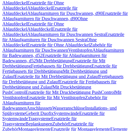
Ablaufdeckel
Ersatzteile für Ohne
Ablaufdeckel
Ablaufdeckel
Ersatzteile für
Ablaufdeckel
Ablaufgarnituren für Duschwannen, d90
Ersatzteile für
Ablaufgarnituren für Duschwannen, d90
Ohne
Ablaufdeckel
Ersatzteile für Ohne
Ablaufdeckel
Ablaufdeckel
Ersatzteile für
Ablaufdeckel
Ablaufgarnituren für Duschwannen Sestra
Ersatzteile
für Ablaufgarnituren für Duschwannen Sestra
Ohne
Ablaufdeckel
Ersatzteile für Ohne Ablaufdeckel
Zubehör für
Ablaufgarnituren für Duschwannen
Ventilstopfen
Ablaufgarnituren
für Badewannen, d52
Ersatzteile für Ablaufgarnituren für
Badewannen, d52
Mit Drehbetätigung
Ersatzteile für Mit
Drehbetätigung
Fertigbausets für Drehbetätigung
Ersatzteile für
Fertigbausets für Drehbetätigung
Mit Drehbetätigung und
Zulauf
Ersatzteile für Mit Drehbetätigung und Zulauf
Fertigbausets
für Drehbetätigung und Zulauf
Ersatzteile für Fertigbausets für
Drehbetätigung und Zulauf
Mit Druckbetätigung
PushControl
Ersatzteile für Mit Druckbetätigung PushControl
Mit
Ventilstopfen
Ersatzteile für Mit Ventilstopfen
Zubehör für
Ablaufgarnituren für
Badewannen
Anschlusssets
Wasseranschlüsse
Installations- und
Spülsysteme
Geberit Duofix
Systemwände
Ersatzteile für
Systemwände
Tragsysteme
Ersatzteile für
Tragsysteme
Beplankungen
Zubehör
Ersatzteile für
Zubehör
Montageelemente
Ersatzteile für Montageelemente
Elemente