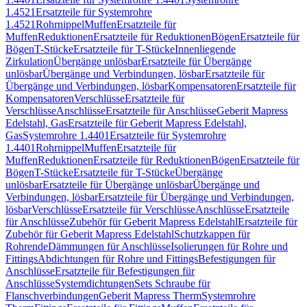
1.4521
Ersatzteile für Systemrohre
1.4521
Rohrnippel
Muffen
Ersatzteile für
Muffen
Reduktionen
Ersatzteile für Reduktionen
Bögen
Ersatzteile für
Bögen
T-Stücke
Ersatzteile für T-Stücke
Innenliegende
Zirkulation
Übergänge unlösbar
Ersatzteile für Übergänge
unlösbar
Übergänge und Verbindungen, lösbar
Ersatzteile für
Übergänge und Verbindungen, lösbar
Kompensatoren
Ersatzteile für
Kompensatoren
Verschlüsse
Ersatzteile für
Verschlüsse
Anschlüsse
Ersatzteile für Anschlüsse
Geberit Mapress
Edelstahl, Gas
Ersatzteile für Geberit Mapress Edelstahl,
Gas
Systemrohre 1.4401
Ersatzteile für Systemrohre
1.4401
Rohrnippel
Muffen
Ersatzteile für
Muffen
Reduktionen
Ersatzteile für Reduktionen
Bögen
Ersatzteile für
Bögen
T-Stücke
Ersatzteile für T-Stücke
Übergänge
unlösbar
Ersatzteile für Übergänge unlösbar
Übergänge und
Verbindungen, lösbar
Ersatzteile für Übergänge und Verbindungen,
lösbar
Verschlüsse
Ersatzteile für Verschlüsse
Anschlüsse
Ersatzteile
für Anschlüsse
Zubehör für Geberit Mapress Edelstahl
Ersatzteile für
Zubehör für Geberit Mapress Edelstahl
Schutzkappen für
Rohrende
Dämmungen für Anschlüsse
Isolierungen für Rohre und
Fittings
Abdichtungen für Rohre und Fittings
Befestigungen für
Anschlüsse
Ersatzteile für Befestigungen für
Anschlüsse
Systemdichtungen
Sets Schraube für
Flanschverbindungen
Geberit Mapress Therm
Systemrohre