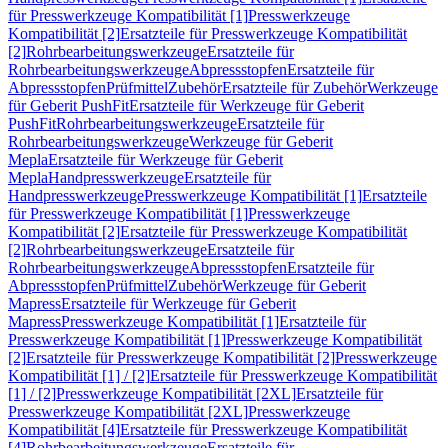
für Presswerkzeuge Kompatibilität [1]
Presswerkzeuge
Kompatibilität [2]
Ersatzteile für Presswerkzeuge Kompatibilität
[2]
Rohrbearbeitungswerkzeuge
Ersatzteile für
Rohrbearbeitungswerkzeuge
Abpressstopfen
Ersatzteile für
Abpressstopfen
Prüfmittel
Zubehör
Ersatzteile für Zubehör
Werkzeuge
für Geberit PushFit
Ersatzteile für Werkzeuge für Geberit
PushFit
Rohrbearbeitungswerkzeuge
Ersatzteile für
Rohrbearbeitungswerkzeuge
Werkzeuge für Geberit
Mepla
Ersatzteile für Werkzeuge für Geberit
Mepla
Handpresswerkzeuge
Ersatzteile für
Handpresswerkzeuge
Presswerkzeuge Kompatibilität [1]
Ersatzteile
für Presswerkzeuge Kompatibilität [1]
Presswerkzeuge
Kompatibilität [2]
Ersatzteile für Presswerkzeuge Kompatibilität
[2]
Rohrbearbeitungswerkzeuge
Ersatzteile für
Rohrbearbeitungswerkzeuge
Abpressstopfen
Ersatzteile für
Abpressstopfen
Prüfmittel
Zubehör
Werkzeuge für Geberit
Mapress
Ersatzteile für Werkzeuge für Geberit
Mapress
Presswerkzeuge Kompatibilität [1]
Ersatzteile für
Presswerkzeuge Kompatibilität [1]
Presswerkzeuge Kompatibilität
[2]
Ersatzteile für Presswerkzeuge Kompatibilität [2]
Presswerkzeuge
Kompatibilität [1] / [2]
Ersatzteile für Presswerkzeuge Kompatibilität
[1] / [2]
Presswerkzeuge Kompatibilität [2XL]
Ersatzteile für
Presswerkzeuge Kompatibilität [2XL]
Presswerkzeuge
Kompatibilität [4]
Ersatzteile für Presswerkzeuge Kompatibilität
[4]
Rohrbearbeitungswerkzeuge
Ersatzteile für