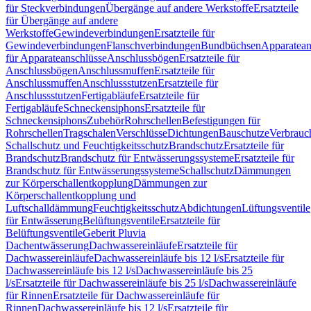
für Steckverbindungen
Übergänge auf andere Werkstoffe
Ersatzteile
für Übergänge auf andere
Werkstoffe
Gewindeverbindungen
Ersatzteile für
Gewindeverbindungen
Flanschverbindungen
Bundbüchsen
Apparatean
für Apparateanschlüsse
Anschlussbögen
Ersatzteile für
Anschlussbögen
Anschlussmuffen
Ersatzteile für
Anschlussmuffen
Anschlussstutzen
Ersatzteile für
Anschlussstutzen
Fertigabläufe
Ersatzteile für
Fertigabläufe
Schneckensiphons
Ersatzteile für
Schneckensiphons
Zubehör
Rohrschellen
Befestigungen für
Rohrschellen
Tragschalen
Verschlüsse
Dichtungen
Bauschutze
Verbrauc
Schallschutz und Feuchtigkeitsschutz
Brandschutz
Ersatzteile für
Brandschutz
Brandschutz für Entwässerungssysteme
Ersatzteile für
Brandschutz für Entwässerungssysteme
Schallschutz
Dämmungen
zur Körperschallentkopplung
Dämmungen zur
Körperschallentkopplung und
Luftschalldämmung
Feuchtigkeitsschutz
Abdichtungen
Lüftungsventile
für Entwässerung
Belüftungsventile
Ersatzteile für
Belüftungsventile
Geberit Pluvia
Dachentwässerung
Dachwassereinläufe
Ersatzteile für
Dachwassereinläufe
Dachwassereinläufe bis 12 l/s
Ersatzteile für
Dachwassereinläufe bis 12 l/s
Dachwassereinläufe bis 25
l/s
Ersatzteile für Dachwassereinläufe bis 25 l/s
Dachwassereinläufe
für Rinnen
Ersatzteile für Dachwassereinläufe für
Rinnen
Dachwassereinläufe bis 12 l/s
Ersatzteile für