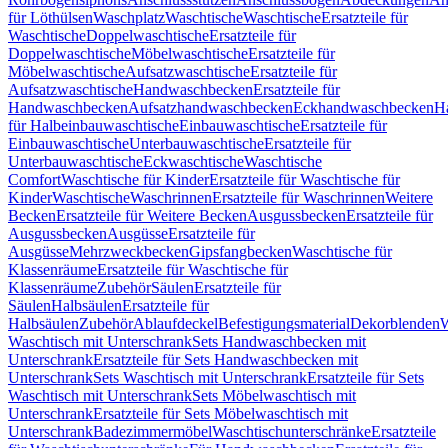
für Löthülsen
Waschplatz
Waschtische
Waschtische
Ersatzteile für
Waschtische
Doppelwaschtische
Ersatzteile für
Doppelwaschtische
Möbelwaschtische
Ersatzteile für
Möbelwaschtische
Aufsatzwaschtische
Ersatzteile für
Aufsatzwaschtische
Handwaschbecken
Ersatzteile für
Handwaschbecken
Aufsatzhandwaschbecken
Eckhandwaschbecken
H
für Halbeinbauwaschtische
Einbauwaschtische
Ersatzteile für
Einbauwaschtische
Unterbauwaschtische
Ersatzteile für
Unterbauwaschtische
Eckwaschtische
Waschtische
Comfort
Waschtische für Kinder
Ersatzteile für Waschtische für
Kinder
Waschtische
Waschrinnen
Ersatzteile für Waschrinnen
Weitere
Becken
Ersatzteile für Weitere Becken
Ausgussbecken
Ersatzteile für
Ausgussbecken
Ausgüsse
Ersatzteile für
Ausgüsse
Mehrzweckbecken
Gipsfangbecken
Waschtische für
Klassenräume
Ersatzteile für Waschtische für
Klassenräume
Zubehör
Säulen
Ersatzteile für
Säulen
Halbsäulen
Ersatzteile für
Halbsäulen
Zubehör
Ablaufdeckel
Befestigungsmaterial
Dekorblenden
W
Waschtisch mit Unterschrank
Sets Handwaschbecken mit
Unterschrank
Ersatzteile für Sets Handwaschbecken mit
Unterschrank
Sets Waschtisch mit Unterschrank
Ersatzteile für Sets
Waschtisch mit Unterschrank
Sets Möbelwaschtisch mit
Unterschrank
Ersatzteile für Sets Möbelwaschtisch mit
Unterschrank
Badezimmermöbel
Waschtischunterschränke
Ersatzteile