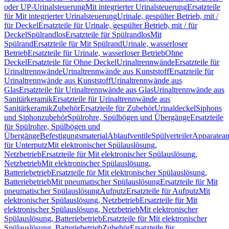
oder UP-Urinalsteuerung
Mit integrierter Urinalsteuerung
Ersatzteile
für Mit integrierter Urinalsteuerung
Urinale, gespülter Betrieb, mit /
für Deckel
Ersatzteile für Urinale, gespülter Betrieb, mit / für
Deckel
Spülrandlos
Ersatzteile für Spülrandlos
Mit
Spülrand
Ersatzteile für Mit Spülrand
Urinale, wasserloser
Betrieb
Ersatzteile für Urinale, wasserloser Betrieb
Ohne
Deckel
Ersatzteile für Ohne Deckel
Urinaltrennwände
Ersatzteile für
Urinaltrennwände
Urinaltrennwände aus Kunststoff
Ersatzteile für
Urinaltrennwände aus Kunststoff
Urinaltrennwände aus
Glas
Ersatzteile für Urinaltrennwände aus Glas
Urinaltrennwände aus
Sanitärkeramik
Ersatzteile für Urinaltrennwände aus
Sanitärkeramik
Zubehör
Ersatzteile für Zubehör
Urinaldeckel
Siphons
und Siphonzubehör
Spülrohre, Spülbögen und Übergänge
Ersatzteile
für Spülrohre, Spülbögen und
Übergänge
Befestigungsmaterial
Ablaufventile
Spülverteiler
Apparatean
für Unterputz
Mit elektronischer Spülauslösung,
Netzbetrieb
Ersatzteile für Mit elektronischer Spülauslösung,
Netzbetrieb
Mit elektronischer Spülauslösung,
Batteriebetrieb
Ersatzteile für Mit elektronischer Spülauslösung,
Batteriebetrieb
Mit pneumatischer Spülauslösung
Ersatzteile für Mit
pneumatischer Spülauslösung
Aufputz
Ersatzteile für Aufputz
Mit
elektronischer Spülauslösung, Netzbetrieb
Ersatzteile für Mit
elektronischer Spülauslösung, Netzbetrieb
Mit elektronischer
Spülauslösung, Batteriebetrieb
Ersatzteile für Mit elektronischer
Spülauslösung, Batteriebetrieb
Zubehör
Ersatzteile für