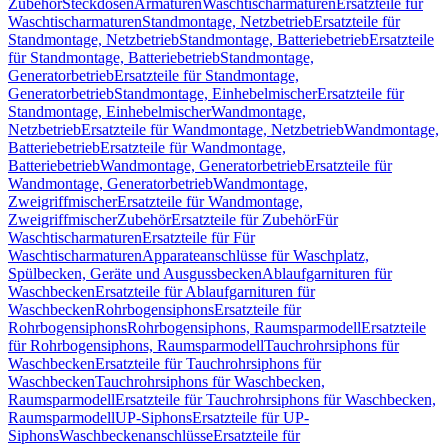
Zubehör
Steckdosen
Armaturen
Waschtischarmaturen
Ersatzteile für
Waschtischarmaturen
Standmontage, Netzbetrieb
Ersatzteile für
Standmontage, Netzbetrieb
Standmontage, Batteriebetrieb
Ersatzteile
für Standmontage, Batteriebetrieb
Standmontage,
Generatorbetrieb
Ersatzteile für Standmontage,
Generatorbetrieb
Standmontage, Einhebelmischer
Ersatzteile für
Standmontage, Einhebelmischer
Wandmontage,
Netzbetrieb
Ersatzteile für Wandmontage, Netzbetrieb
Wandmontage,
Batteriebetrieb
Ersatzteile für Wandmontage,
Batteriebetrieb
Wandmontage, Generatorbetrieb
Ersatzteile für
Wandmontage, Generatorbetrieb
Wandmontage,
Zweigriffmischer
Ersatzteile für Wandmontage,
Zweigriffmischer
Zubehör
Ersatzteile für Zubehör
Für
Waschtischarmaturen
Ersatzteile für Für
Waschtischarmaturen
Apparateanschlüsse für Waschplatz,
Spülbecken, Geräte und Ausgussbecken
Ablaufgarnituren für
Waschbecken
Ersatzteile für Ablaufgarnituren für
Waschbecken
Rohrbogensiphons
Ersatzteile für
Rohrbogensiphons
Rohrbogensiphons, Raumsparmodell
Ersatzteile
für Rohrbogensiphons, Raumsparmodell
Tauchrohrsiphons für
Waschbecken
Ersatzteile für Tauchrohrsiphons für
Waschbecken
Tauchrohrsiphons für Waschbecken,
Raumsparmodell
Ersatzteile für Tauchrohrsiphons für Waschbecken,
Raumsparmodell
UP-Siphons
Ersatzteile für UP-
Siphons
Waschbeckenanschlüsse
Ersatzteile für