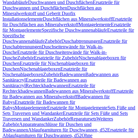
Wandabläufe
Duschwannen und Duschflächen
Ersatzteile für
Duschwannen und Duschflächen
Duschflächen aus
Mineralwerkstoff und Geberit Duofix
Installationselemente
Duschflächen aus Mineralwerkstoff
Ersatzteile
für Duschflächen aus Mineralwerkstoff
Montagelemente
Ersatzteile
für Montagelemente
Spezifische Duschwannenabläufe
Ersatzteile für
Spezifische
Duschwannenabläufe
Zubehör
Duschabtrennungen
Ersatzteile für
Duschabtrennungen
Duschseitenwände für Walk-in-
Dusche
Ersatzteile für Duschseitenwände für Walk-in-
Dusche
Zubehör
Ersatzteile für Zubehör
Nischenablageboxen für
Duschen
Ersatzteile für Nischenablageboxen für
Duschen
Nischenablageboxen
Ersatzteile für
Nischenablageboxen
Zubehör
Badewannen
Badewannen aus
Sanitäracryl
Ersatzteile für Badewannen aus
Sanitäracryl
Rechteckbadewannen
Ersatzteile für
Rechteckbadewannen
Badewannen aus Mineralwerkstoff
Ersatzteile
für Badewannen aus Mineralwerkstoff
Badewannen für
Babys
Ersatzteile für Badewannen für
Babys
Montagelemente
Ersatzteile für Montagelemente
Sets Füße und
Sets Traversen und Wandanker
Ersatzteile für Sets Füße und Sets
Traversen und Wandanker
Zubehör
Reparatursets
Weiteres
Zubehör
Apparateanschlüsse für Duschen und
Badewannen
Ablaufgarnituren für Duschwannen, d52
Ersatzteile für
Ablaufgarnituren für Duschwannen, d52
Ohne