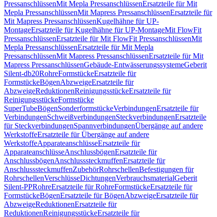
Pressanschlüssen
Mit Mepla Pressanschlüssen
Ersatzteile für Mit
Mepla Pressanschlüssen
Mit Mapress Pressanschlüssen
Ersatzteile für
Mit Mapress Pressanschlüssen
Kugelhähne für UP-
Montage
Ersatzteile für Kugelhähne für UP-Montage
Mit FlowFit
Pressanschlüssen
Ersatzteile für Mit FlowFit Pressanschlüssen
Mit
Mepla Pressanschlüssen
Ersatzteile für Mit Mepla
Pressanschlüssen
Mit Mapress Pressanschlüssen
Ersatzteile für Mit
Mapress Pressanschlüssen
Gebäude-Entwässerungssysteme
Geberit
Silent-db20
Rohre
Formstücke
Ersatzteile für
Formstücke
Bögen
Abzweige
Ersatzteile für
Abzweige
Reduktionen
Reinigungsstücke
Ersatzteile für
Reinigungsstücke
Formstücke
SuperTube
Bögen
Sonderformstücke
Verbindungen
Ersatzteile für
Verbindungen
Schweißverbindungen
Steckverbindungen
Ersatzteile
für Steckverbindungen
Spannverbindungen
Übergänge auf andere
Werkstoffe
Ersatzteile für Übergänge auf andere
Werkstoffe
Apparateanschlüsse
Ersatzteile für
Apparateanschlüsse
Anschlussbögen
Ersatzteile für
Anschlussbögen
Anschlusssteckmuffen
Ersatzteile für
Anschlusssteckmuffen
Zubehör
Rohrschellen
Befestigungen für
Rohrschellen
Verschlüsse
Dichtungen
Verbrauchsmaterial
Geberit
Silent-PP
Rohre
Ersatzteile für Rohre
Formstücke
Ersatzteile für
Formstücke
Bögen
Ersatzteile für Bögen
Abzweige
Ersatzteile für
Abzweige
Reduktionen
Ersatzteile für
Reduktionen
Reinigungsstücke
Ersatzteile für