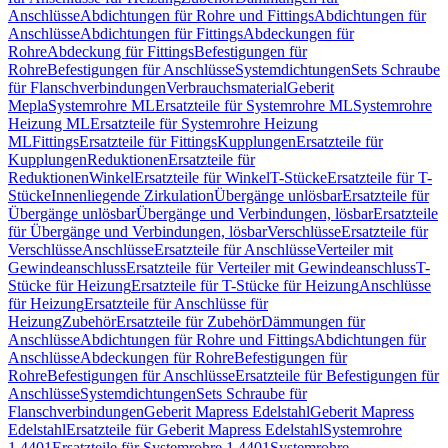
Anschlüsse
Abdichtungen für Rohre und Fittings
Abdichtungen für
Anschlüsse
Abdichtungen für Fittings
Abdeckungen für
Rohre
Abdeckung für Fittings
Befestigungen für
Rohre
Befestigungen für Anschlüsse
Systemdichtungen
Sets Schraube
für Flanschverbindungen
Verbrauchsmaterial
Geberit
Mepla
Systemrohre ML
Ersatzteile für Systemrohre ML
Systemrohre
Heizung ML
Ersatzteile für Systemrohre Heizung
ML
Fittings
Ersatzteile für Fittings
Kupplungen
Ersatzteile für
Kupplungen
Reduktionen
Ersatzteile für
Reduktionen
Winkel
Ersatzteile für Winkel
T-Stücke
Ersatzteile für T-
Stücke
Innenliegende Zirkulation
Übergänge unlösbar
Ersatzteile für
Übergänge unlösbar
Übergänge und Verbindungen, lösbar
Ersatzteile
für Übergänge und Verbindungen, lösbar
Verschlüsse
Ersatzteile für
Verschlüsse
Anschlüsse
Ersatzteile für Anschlüsse
Verteiler mit
Gewindeanschluss
Ersatzteile für Verteiler mit Gewindeanschluss
T-
Stücke für Heizung
Ersatzteile für T-Stücke für Heizung
Anschlüsse
für Heizung
Ersatzteile für Anschlüsse für
Heizung
Zubehör
Ersatzteile für Zubehör
Dämmungen für
Anschlüsse
Abdichtungen für Rohre und Fittings
Abdichtungen für
Anschlüsse
Abdeckungen für Rohre
Befestigungen für
Rohre
Befestigungen für Anschlüsse
Ersatzteile für Befestigungen für
Anschlüsse
Systemdichtungen
Sets Schraube für
Flanschverbindungen
Geberit Mapress Edelstahl
Geberit Mapress
Edelstahl
Ersatzteile für Geberit Mapress Edelstahl
Systemrohre
1.4401
Ersatzteile für Systemrohre 1.4401
Systemrohre