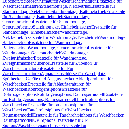
Zubehör
Steckdosen
Armaturen
Waschtischarmaturen
Ersatzteile für
Waschtischarmaturen
Standmontage, Netzbetrieb
Ersatzteile für
Standmontage, Netzbetrieb
Standmontage, Batteriebetrieb
Ersatzteile
für Standmontage, Batteriebetrieb
Standmontage,
Generatorbetrieb
Ersatzteile für Standmontage,
Generatorbetrieb
Standmontage, Einhebelmischer
Ersatzteile für
Standmontage, Einhebelmischer
Wandmontage,
Netzbetrieb
Ersatzteile für Wandmontage, Netzbetrieb
Wandmontage,
Batteriebetrieb
Ersatzteile für Wandmontage,
Batteriebetrieb
Wandmontage, Generatorbetrieb
Ersatzteile für
Wandmontage, Generatorbetrieb
Wandmontage,
Zweigriffmischer
Ersatzteile für Wandmontage,
Zweigriffmischer
Zubehör
Ersatzteile für Zubehör
Für
Waschtischarmaturen
Ersatzteile für Für
Waschtischarmaturen
Apparateanschlüsse für Waschplatz,
Spülbecken, Geräte und Ausgussbecken
Ablaufgarnituren für
Waschbecken
Ersatzteile für Ablaufgarnituren für
Waschbecken
Rohrbogensiphons
Ersatzteile für
Rohrbogensiphons
Rohrbogensiphons, Raumsparmodell
Ersatzteile
für Rohrbogensiphons, Raumsparmodell
Tauchrohrsiphons für
Waschbecken
Ersatzteile für Tauchrohrsiphons für
Waschbecken
Tauchrohrsiphons für Waschbecken,
Raumsparmodell
Ersatzteile für Tauchrohrsiphons für Waschbecken,
Raumsparmodell
UP-Siphons
Ersatzteile für UP-
Siphons
Waschbeckenanschlüsse
Ersatzteile für