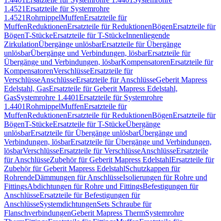
1.4521
Ersatzteile für Systemrohre
1.4521
Rohrnippel
Muffen
Ersatzteile für
Muffen
Reduktionen
Ersatzteile für Reduktionen
Bögen
Ersatzteile für
Bögen
T-Stücke
Ersatzteile für T-Stücke
Innenliegende
Zirkulation
Übergänge unlösbar
Ersatzteile für Übergänge
unlösbar
Übergänge und Verbindungen, lösbar
Ersatzteile für
Übergänge und Verbindungen, lösbar
Kompensatoren
Ersatzteile für
Kompensatoren
Verschlüsse
Ersatzteile für
Verschlüsse
Anschlüsse
Ersatzteile für Anschlüsse
Geberit Mapress
Edelstahl, Gas
Ersatzteile für Geberit Mapress Edelstahl,
Gas
Systemrohre 1.4401
Ersatzteile für Systemrohre
1.4401
Rohrnippel
Muffen
Ersatzteile für
Muffen
Reduktionen
Ersatzteile für Reduktionen
Bögen
Ersatzteile für
Bögen
T-Stücke
Ersatzteile für T-Stücke
Übergänge
unlösbar
Ersatzteile für Übergänge unlösbar
Übergänge und
Verbindungen, lösbar
Ersatzteile für Übergänge und Verbindungen,
lösbar
Verschlüsse
Ersatzteile für Verschlüsse
Anschlüsse
Ersatzteile
für Anschlüsse
Zubehör für Geberit Mapress Edelstahl
Ersatzteile für
Zubehör für Geberit Mapress Edelstahl
Schutzkappen für
Rohrende
Dämmungen für Anschlüsse
Isolierungen für Rohre und
Fittings
Abdichtungen für Rohre und Fittings
Befestigungen für
Anschlüsse
Ersatzteile für Befestigungen für
Anschlüsse
Systemdichtungen
Sets Schraube für
Flanschverbindungen
Geberit Mapress Therm
Systemrohre