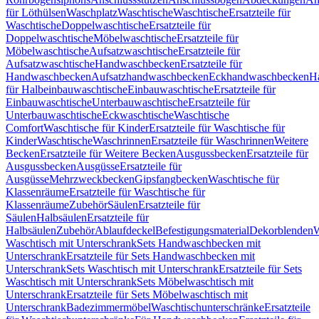
für Löthülsen
Waschplatz
Waschtische
Waschtische
Ersatzteile für
Waschtische
Doppelwaschtische
Ersatzteile für
Doppelwaschtische
Möbelwaschtische
Ersatzteile für
Möbelwaschtische
Aufsatzwaschtische
Ersatzteile für
Aufsatzwaschtische
Handwaschbecken
Ersatzteile für
Handwaschbecken
Aufsatzhandwaschbecken
Eckhandwaschbecken
H
für Halbeinbauwaschtische
Einbauwaschtische
Ersatzteile für
Einbauwaschtische
Unterbauwaschtische
Ersatzteile für
Unterbauwaschtische
Eckwaschtische
Waschtische
Comfort
Waschtische für Kinder
Ersatzteile für Waschtische für
Kinder
Waschtische
Waschrinnen
Ersatzteile für Waschrinnen
Weitere
Becken
Ersatzteile für Weitere Becken
Ausgussbecken
Ersatzteile für
Ausgussbecken
Ausgüsse
Ersatzteile für
Ausgüsse
Mehrzweckbecken
Gipsfangbecken
Waschtische für
Klassenräume
Ersatzteile für Waschtische für
Klassenräume
Zubehör
Säulen
Ersatzteile für
Säulen
Halbsäulen
Ersatzteile für
Halbsäulen
Zubehör
Ablaufdeckel
Befestigungsmaterial
Dekorblenden
W
Waschtisch mit Unterschrank
Sets Handwaschbecken mit
Unterschrank
Ersatzteile für Sets Handwaschbecken mit
Unterschrank
Sets Waschtisch mit Unterschrank
Ersatzteile für Sets
Waschtisch mit Unterschrank
Sets Möbelwaschtisch mit
Unterschrank
Ersatzteile für Sets Möbelwaschtisch mit
Unterschrank
Badezimmermöbel
Waschtischunterschränke
Ersatzteile