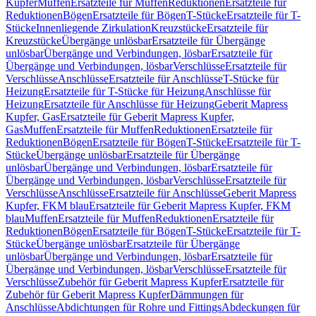
Kupfer
Muffen
Ersatzteile für Muffen
Reduktionen
Ersatzteile für
Reduktionen
Bögen
Ersatzteile für Bögen
T-Stücke
Ersatzteile für T-
Stücke
Innenliegende Zirkulation
Kreuzstücke
Ersatzteile für
Kreuzstücke
Übergänge unlösbar
Ersatzteile für Übergänge
unlösbar
Übergänge und Verbindungen, lösbar
Ersatzteile für
Übergänge und Verbindungen, lösbar
Verschlüsse
Ersatzteile für
Verschlüsse
Anschlüsse
Ersatzteile für Anschlüsse
T-Stücke für
Heizung
Ersatzteile für T-Stücke für Heizung
Anschlüsse für
Heizung
Ersatzteile für Anschlüsse für Heizung
Geberit Mapress
Kupfer, Gas
Ersatzteile für Geberit Mapress Kupfer,
Gas
Muffen
Ersatzteile für Muffen
Reduktionen
Ersatzteile für
Reduktionen
Bögen
Ersatzteile für Bögen
T-Stücke
Ersatzteile für T-
Stücke
Übergänge unlösbar
Ersatzteile für Übergänge
unlösbar
Übergänge und Verbindungen, lösbar
Ersatzteile für
Übergänge und Verbindungen, lösbar
Verschlüsse
Ersatzteile für
Verschlüsse
Anschlüsse
Ersatzteile für Anschlüsse
Geberit Mapress
Kupfer, FKM blau
Ersatzteile für Geberit Mapress Kupfer, FKM
blau
Muffen
Ersatzteile für Muffen
Reduktionen
Ersatzteile für
Reduktionen
Bögen
Ersatzteile für Bögen
T-Stücke
Ersatzteile für T-
Stücke
Übergänge unlösbar
Ersatzteile für Übergänge
unlösbar
Übergänge und Verbindungen, lösbar
Ersatzteile für
Übergänge und Verbindungen, lösbar
Verschlüsse
Ersatzteile für
Verschlüsse
Zubehör für Geberit Mapress Kupfer
Ersatzteile für
Zubehör für Geberit Mapress Kupfer
Dämmungen für
Anschlüsse
Abdichtungen für Rohre und Fittings
Abdeckungen für