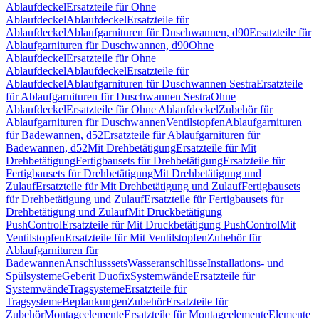
Ablaufdeckel
Ersatzteile für Ohne
Ablaufdeckel
Ablaufdeckel
Ersatzteile für
Ablaufdeckel
Ablaufgarnituren für Duschwannen, d90
Ersatzteile für
Ablaufgarnituren für Duschwannen, d90
Ohne
Ablaufdeckel
Ersatzteile für Ohne
Ablaufdeckel
Ablaufdeckel
Ersatzteile für
Ablaufdeckel
Ablaufgarnituren für Duschwannen Sestra
Ersatzteile
für Ablaufgarnituren für Duschwannen Sestra
Ohne
Ablaufdeckel
Ersatzteile für Ohne Ablaufdeckel
Zubehör für
Ablaufgarnituren für Duschwannen
Ventilstopfen
Ablaufgarnituren
für Badewannen, d52
Ersatzteile für Ablaufgarnituren für
Badewannen, d52
Mit Drehbetätigung
Ersatzteile für Mit
Drehbetätigung
Fertigbausets für Drehbetätigung
Ersatzteile für
Fertigbausets für Drehbetätigung
Mit Drehbetätigung und
Zulauf
Ersatzteile für Mit Drehbetätigung und Zulauf
Fertigbausets
für Drehbetätigung und Zulauf
Ersatzteile für Fertigbausets für
Drehbetätigung und Zulauf
Mit Druckbetätigung
PushControl
Ersatzteile für Mit Druckbetätigung PushControl
Mit
Ventilstopfen
Ersatzteile für Mit Ventilstopfen
Zubehör für
Ablaufgarnituren für
Badewannen
Anschlusssets
Wasseranschlüsse
Installations- und
Spülsysteme
Geberit Duofix
Systemwände
Ersatzteile für
Systemwände
Tragsysteme
Ersatzteile für
Tragsysteme
Beplankungen
Zubehör
Ersatzteile für
Zubehör
Montageelemente
Ersatzteile für Montageelemente
Elemente