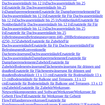
Dachwassereinläufe bis 12 l/s
Dachwassereinläufe bis 25
l/s
Ersatzteile für Dachwassereinläufe bis 25
l/s
Dampfsperrenelemente
Ersatzteile für Dampfsperrenelemente
Für
Dachwassereinläufe bis 12 l/s
Ersatzteile für Für Dachwassereinläufe
bis 12 l/s
Dachwassereinläufe bis 25 l/s
Notüberläufe
Ersatzteile für
Notüberläufe
Für Dachwassereinläufe bis 12 l/s
Ersatzteile für Für
Dachwassereinläufe bis 12 l/s
Dachwassereinläufe bis 25
l/s
Ersatzteile für Dachwassereinläufe bis 25
l/s
Befestigungen
Befestigungssystem d40–200
Befestigungssystem
d250–315
Zubehör
Ersatzteile für Zubehör
Für
Dachwassereinläufe
Ersatzteile für Für Dachwassereinläufe
Für
Befestigungen
Konventionelle
Dachentwässerung
Dachwassereinläufe
Ersatzteile für
Dachwassereinläufe
Dampfsperrenelemente
Ersatzteile für
Dampfsperrenelemente
Zubehör
Ersatzteile für
Zubehör
Bodenentwässerung
Flächenentwässerung für drinnen und
draußen
Ersatzteile für Flächenentwässerung für drinnen und
draußen
Bodenabläufe 13 x 13 cm
Ersatzteile für Bodenabläufe 13 x
13 cm
Bodeneinläufe für Balkone und Terrassen, 13 x 13
cm
Ersatzteile für Bodeneinläufe für Balkone und Terrassen, 13 x 13
cm
Zubehör
Ersatzteile für Zubehör
Werkzeuge,
Netzwerkkomponenten und Software
Werkzeuge
Werkzeuge für
Geberit FlowFit
Ersatzteile für Werkzeuge für Geberit
FlowFit
Handpresswerkzeuge
Ersatzteile für
Handpresswerkzeuge
Presswerkzeuge Kompatibilität [1]
Ersatzteile