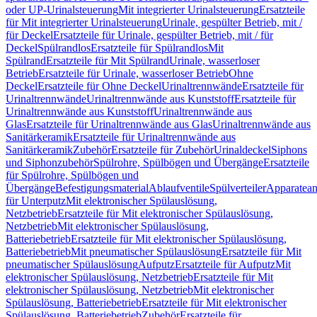
oder UP-Urinalsteuerung
Mit integrierter Urinalsteuerung
Ersatzteile
für Mit integrierter Urinalsteuerung
Urinale, gespülter Betrieb, mit /
für Deckel
Ersatzteile für Urinale, gespülter Betrieb, mit / für
Deckel
Spülrandlos
Ersatzteile für Spülrandlos
Mit
Spülrand
Ersatzteile für Mit Spülrand
Urinale, wasserloser
Betrieb
Ersatzteile für Urinale, wasserloser Betrieb
Ohne
Deckel
Ersatzteile für Ohne Deckel
Urinaltrennwände
Ersatzteile für
Urinaltrennwände
Urinaltrennwände aus Kunststoff
Ersatzteile für
Urinaltrennwände aus Kunststoff
Urinaltrennwände aus
Glas
Ersatzteile für Urinaltrennwände aus Glas
Urinaltrennwände aus
Sanitärkeramik
Ersatzteile für Urinaltrennwände aus
Sanitärkeramik
Zubehör
Ersatzteile für Zubehör
Urinaldeckel
Siphons
und Siphonzubehör
Spülrohre, Spülbögen und Übergänge
Ersatzteile
für Spülrohre, Spülbögen und
Übergänge
Befestigungsmaterial
Ablaufventile
Spülverteiler
Apparatean
für Unterputz
Mit elektronischer Spülauslösung,
Netzbetrieb
Ersatzteile für Mit elektronischer Spülauslösung,
Netzbetrieb
Mit elektronischer Spülauslösung,
Batteriebetrieb
Ersatzteile für Mit elektronischer Spülauslösung,
Batteriebetrieb
Mit pneumatischer Spülauslösung
Ersatzteile für Mit
pneumatischer Spülauslösung
Aufputz
Ersatzteile für Aufputz
Mit
elektronischer Spülauslösung, Netzbetrieb
Ersatzteile für Mit
elektronischer Spülauslösung, Netzbetrieb
Mit elektronischer
Spülauslösung, Batteriebetrieb
Ersatzteile für Mit elektronischer
Spülauslösung, Batteriebetrieb
Zubehör
Ersatzteile für