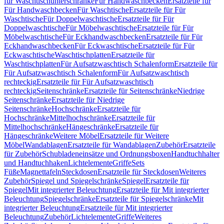
für Waschtischunterschränke
Für Handwaschbecken
Ersatzteile für
Für Handwaschbecken
Für Waschtische
Ersatzteile für Für
Waschtische
Für Doppelwaschtische
Ersatzteile für Für
Doppelwaschtische
Für Möbelwaschtische
Ersatzteile für Für
Möbelwaschtische
Für Eckhandwaschbecken
Ersatzteile für Für
Eckhandwaschbecken
Für Eckwaschtische
Ersatzteile für Für
Eckwaschtische
Waschtischplatten
Ersatzteile für
Waschtischplatten
Für Aufsatzwaschtisch Schalenform
Ersatzteile für
Für Aufsatzwaschtisch Schalenform
Für Aufsatzwaschtisch
rechteckig
Ersatzteile für Für Aufsatzwaschtisch
rechteckig
Seitenschränke
Ersatzteile für Seitenschränke
Niedrige
Seitenschränke
Ersatzteile für Niedrige
Seitenschränke
Hochschränke
Ersatzteile für
Hochschränke
Mittelhochschränke
Ersatzteile für
Mittelhochschränke
Hängeschränke
Ersatzteile für
Hängeschränke
Weitere Möbel
Ersatzteile für Weitere
Möbel
Wandablagen
Ersatzteile für Wandablagen
Zubehör
Ersatzteile
für Zubehör
Schubladeneinsätze und Ordnungsboxen
Handtuchhalter
und Handtuchhaken
Lichtelemente
Griffe
Sets
Füße
Magnettafeln
Steckdosen
Ersatzteile für Steckdosen
Weiteres
Zubehör
Spiegel und Spiegelschränke
Spiegel
Ersatzteile für
Spiegel
Mit integrierter Beleuchtung
Ersatzteile für Mit integrierter
Beleuchtung
Spiegelschränke
Ersatzteile für Spiegelschränke
Mit
integrierter Beleuchtung
Ersatzteile für Mit integrierter
Beleuchtung
Zubehör
Lichtelemente
Griffe
Weiteres