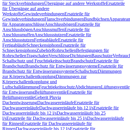
für Steckverbindungen
Übergänge auf andere Werkstoffe
Ersatzteile
für Übergänge auf andere
Werkstoffe
Gewindeverbindungen
Ersatzteile für
Gewindeverbindungen
Flanschverbindungen
Bundbüchsen
Apparatean
für Apparateanschlüsse
Anschlussbögen
Ersatzteile für
Anschlussbögen
Anschlussmuffen
Ersatzteile für
Anschlussmuffen
Anschlussstutzen
Ersatzteile für
Anschlussstutzen
Fertigabläufe
Ersatzteile für
Fertigabläufe
Schneckensiphons
Ersatzteile für
Schneckensiphons
Zubehör
Rohrschellen
Befestigungen für
Rohrschellen
Tragschalen
Verschlüsse
Dichtungen
Bauschutze
Verbrauc
Schallschutz und Feuchtigkeitsschutz
Brandschutz
Ersatzteile für
Brandschutz
Brandschutz für Entwässerungssysteme
Ersatzteile für
Brandschutz für Entwässerungssysteme
Schallschutz
Dämmungen
zur Körperschallentkopplung
Dämmungen zur
Körperschallentkopplung und
Luftschalldämmung
Feuchtigkeitsschutz
Abdichtungen
Lüftungsventile
für Entwässerung
Belüftungsventile
Ersatzteile für
Belüftungsventile
Geberit Pluvia
Dachentwässerung
Dachwassereinläufe
Ersatzteile für
Dachwassereinläufe
Dachwassereinläufe bis 12 l/s
Ersatzteile für
Dachwassereinläufe bis 12 l/s
Dachwassereinläufe bis 25
l/s
Ersatzteile für Dachwassereinläufe bis 25 l/s
Dachwassereinläufe
für Rinnen
Ersatzteile für Dachwassereinläufe für
Rinnen
Dachwassereinläufe bis 12 l/s
Ersatzteile für