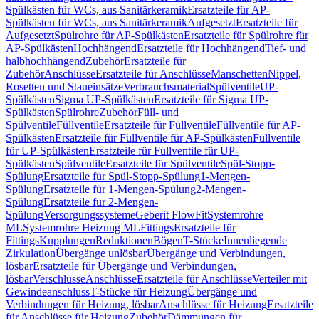
Spülkästen für WCs, aus Sanitärkeramik
Ersatzteile für AP-
Spülkästen für WCs, aus Sanitärkeramik
Aufgesetzt
Ersatzteile für
Aufgesetzt
Spülrohre für AP-Spülkästen
Ersatzteile für Spülrohre für
AP-Spülkästen
Hochhängend
Ersatzteile für Hochhängend
Tief- und
halbhochhängend
Zubehör
Ersatzteile für
Zubehör
Anschlüsse
Ersatzteile für Anschlüsse
Manschetten
Nippel,
Rosetten und Staueinsätze
Verbrauchsmaterial
Spülventile
UP-
Spülkästen
Sigma UP-Spülkästen
Ersatzteile für Sigma UP-
Spülkästen
Spülrohre
Zubehör
Füll- und
Spülventile
Füllventile
Ersatzteile für Füllventile
Füllventile für AP-
Spülkästen
Ersatzteile für Füllventile für AP-Spülkästen
Füllventile
für UP-Spülkästen
Ersatzteile für Füllventile für UP-
Spülkästen
Spülventile
Ersatzteile für Spülventile
Spül-Stopp-
Spülung
Ersatzteile für Spül-Stopp-Spülung
1-Mengen-
Spülung
Ersatzteile für 1-Mengen-Spülung
2-Mengen-
Spülung
Ersatzteile für 2-Mengen-
Spülung
Versorgungssysteme
Geberit FlowFit
Systemrohre
ML
Systemrohre Heizung ML
Fittings
Ersatzteile für
Fittings
Kupplungen
Reduktionen
Bögen
T-Stücke
Innenliegende
Zirkulation
Übergänge unlösbar
Übergänge und Verbindungen,
lösbar
Ersatzteile für Übergänge und Verbindungen,
lösbar
Verschlüsse
Anschlüsse
Ersatzteile für Anschlüsse
Verteiler mit
Gewindeanschluss
T-Stücke für Heizung
Übergänge und
Verbindungen für Heizung, lösbar
Anschlüsse für Heizung
Ersatzteile
für Anschlüsse für Heizung
Zubehör
Dämmungen für