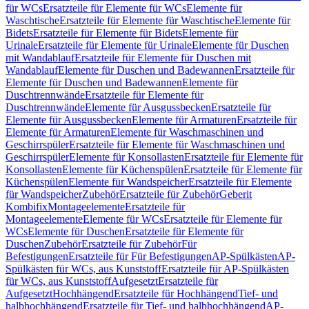
für WCs
Ersatzteile für Elemente für WCs
Elemente für
Waschtische
Ersatzteile für Elemente für Waschtische
Elemente für
Bidets
Ersatzteile für Elemente für Bidets
Elemente für
Urinale
Ersatzteile für Elemente für Urinale
Elemente für Duschen
mit Wandablauf
Ersatzteile für Elemente für Duschen mit
Wandablauf
Elemente für Duschen und Badewannen
Ersatzteile für
Elemente für Duschen und Badewannen
Elemente für
Duschtrennwände
Ersatzteile für Elemente für
Duschtrennwände
Elemente für Ausgussbecken
Ersatzteile für
Elemente für Ausgussbecken
Elemente für Armaturen
Ersatzteile für
Elemente für Armaturen
Elemente für Waschmaschinen und
Geschirrspüler
Ersatzteile für Elemente für Waschmaschinen und
Geschirrspüler
Elemente für Konsollasten
Ersatzteile für Elemente für
Konsollasten
Elemente für Küchenspülen
Ersatzteile für Elemente für
Küchenspülen
Elemente für Wandspeicher
Ersatzteile für Elemente
für Wandspeicher
Zubehör
Ersatzteile für Zubehör
Geberit
Kombifix
Montageelemente
Ersatzteile für
Montageelemente
Elemente für WCs
Ersatzteile für Elemente für
WCs
Elemente für Duschen
Ersatzteile für Elemente für
Duschen
Zubehör
Ersatzteile für Zubehör
Für
Befestigungen
Ersatzteile für Für Befestigungen
AP-Spülkästen
AP-
Spülkästen für WCs, aus Kunststoff
Ersatzteile für AP-Spülkästen
für WCs, aus Kunststoff
Aufgesetzt
Ersatzteile für
Aufgesetzt
Hochhängend
Ersatzteile für Hochhängend
Tief- und
halbhochhängend
Ersatzteile für Tief- und halbhochhängend
AP-