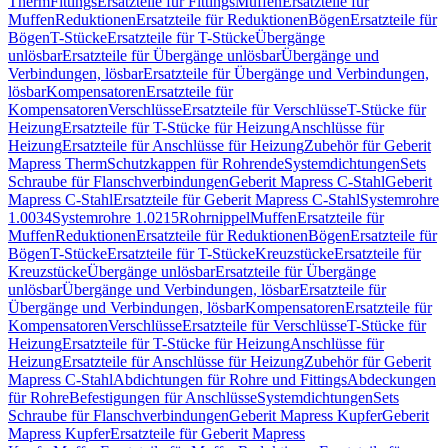
Therm
Fittings
Ersatzteile für Fittings
Muffen
Ersatzteile für
Muffen
Reduktionen
Ersatzteile für Reduktionen
Bögen
Ersatzteile für
Bögen
T-Stücke
Ersatzteile für T-Stücke
Übergänge
unlösbar
Ersatzteile für Übergänge unlösbar
Übergänge und
Verbindungen, lösbar
Ersatzteile für Übergänge und Verbindungen,
lösbar
Kompensatoren
Ersatzteile für
Kompensatoren
Verschlüsse
Ersatzteile für Verschlüsse
T-Stücke für
Heizung
Ersatzteile für T-Stücke für Heizung
Anschlüsse für
Heizung
Ersatzteile für Anschlüsse für Heizung
Zubehör für Geberit
Mapress Therm
Schutzkappen für Rohrende
Systemdichtungen
Sets
Schraube für Flanschverbindungen
Geberit Mapress C-Stahl
Geberit
Mapress C-Stahl
Ersatzteile für Geberit Mapress C-Stahl
Systemrohre
1.0034
Systemrohre 1.0215
Rohrnippel
Muffen
Ersatzteile für
Muffen
Reduktionen
Ersatzteile für Reduktionen
Bögen
Ersatzteile für
Bögen
T-Stücke
Ersatzteile für T-Stücke
Kreuzstücke
Ersatzteile für
Kreuzstücke
Übergänge unlösbar
Ersatzteile für Übergänge
unlösbar
Übergänge und Verbindungen, lösbar
Ersatzteile für
Übergänge und Verbindungen, lösbar
Kompensatoren
Ersatzteile für
Kompensatoren
Verschlüsse
Ersatzteile für Verschlüsse
T-Stücke für
Heizung
Ersatzteile für T-Stücke für Heizung
Anschlüsse für
Heizung
Ersatzteile für Anschlüsse für Heizung
Zubehör für Geberit
Mapress C-Stahl
Abdichtungen für Rohre und Fittings
Abdeckungen
für Rohre
Befestigungen für Anschlüsse
Systemdichtungen
Sets
Schraube für Flanschverbindungen
Geberit Mapress Kupfer
Geberit
Mapress Kupfer
Ersatzteile für Geberit Mapress