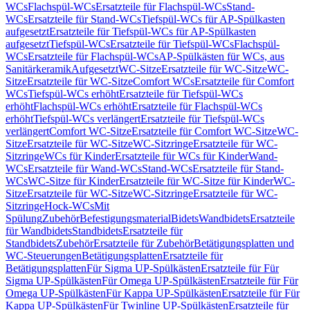
WCs
Flachspül-WCs
Ersatzteile für Flachspül-WCs
Stand-
WCs
Ersatzteile für Stand-WCs
Tiefspül-WCs für AP-Spülkasten
aufgesetzt
Ersatzteile für Tiefspül-WCs für AP-Spülkasten
aufgesetzt
Tiefspül-WCs
Ersatzteile für Tiefspül-WCs
Flachspül-
WCs
Ersatzteile für Flachspül-WCs
AP-Spülkästen für WCs, aus
Sanitärkeramik
Aufgesetzt
WC-Sitze
Ersatzteile für WC-Sitze
WC-
Sitze
Ersatzteile für WC-Sitze
Comfort WCs
Ersatzteile für Comfort
WCs
Tiefspül-WCs erhöht
Ersatzteile für Tiefspül-WCs
erhöht
Flachspül-WCs erhöht
Ersatzteile für Flachspül-WCs
erhöht
Tiefspül-WCs verlängert
Ersatzteile für Tiefspül-WCs
verlängert
Comfort WC-Sitze
Ersatzteile für Comfort WC-Sitze
WC-
Sitze
Ersatzteile für WC-Sitze
WC-Sitzringe
Ersatzteile für WC-
Sitzringe
WCs für Kinder
Ersatzteile für WCs für Kinder
Wand-
WCs
Ersatzteile für Wand-WCs
Stand-WCs
Ersatzteile für Stand-
WCs
WC-Sitze für Kinder
Ersatzteile für WC-Sitze für Kinder
WC-
Sitze
Ersatzteile für WC-Sitze
WC-Sitzringe
Ersatzteile für WC-
Sitzringe
Hock-WCs
Mit
Spülung
Zubehör
Befestigungsmaterial
Bidets
Wandbidets
Ersatzteile
für Wandbidets
Standbidets
Ersatzteile für
Standbidets
Zubehör
Ersatzteile für Zubehör
Betätigungsplatten und
WC-Steuerungen
Betätigungsplatten
Ersatzteile für
Betätigungsplatten
Für Sigma UP-Spülkästen
Ersatzteile für Für
Sigma UP-Spülkästen
Für Omega UP-Spülkästen
Ersatzteile für Für
Omega UP-Spülkästen
Für Kappa UP-Spülkästen
Ersatzteile für Für
Kappa UP-Spülkästen
Für Twinline UP-Spülkästen
Ersatzteile für