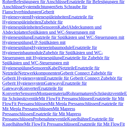
Rohre
Befestigungen für Anschlüsse
Ersatzteile für Befestigungen für
Anschlüsse
Systemdichtungen
Sets Schraube für
Flanschverbindungen
Geberit
Hygienesystem
Hygienespüleinheiten
Ersatzteile für
Hygienespüleinheiten
Zubehör für
Hygienespüleinheiten
Sensoren
Kabel
Abdeckungen und
Abdeckplatten
Spülkästen und WC-Steuerungen mit
Hygienespülung
Ersatzteile für Spülkästen und WC-Steuerungen mit
Hygienespülung
UP-Spülkästen mit
Hygienespülung
Hygieneeinbaumodule
Ersatzteile für
Hygieneeinbaumodule
Zubehör für Spülkästen und WC-
Steuerungen mit Hygienespülung
Ersatzteile für Zubehör für
Spülkästen und WC-Steuerungen mit
Hygienespülung
Sensoren
Kabel
Netzteile
Ersatzteile für
Netzteile
Netzwerkkomponenten
Geberit Connect Zubehör für
Geberit Hygienesystem
Ersatzteile für Geberit Connect Zubehör für
Geberit Hygienesystem
Gateways
Ersatzteile für
Gateways
Konverter
Ersatzteile für
Konverter
Sensoren
Montagematerial
Rohrarmaturen
Schrägsitzventile
E
für Schrägsitzventile
Mit FlowFit Pressanschlüssen
Ersatzteile für Mit
FlowFit Pressanschlüssen
Mit Mepla Pressanschlüssen
Ersatzteile für
Mit Mepla Pressanschlüssen
Mit Mapress
Pressanschlüssen
Ersatzteile für Mit Mapress
Pressanschlüssen
Probenahmeventile
Kugelhähne
Ersatzteile für
Kugelhähne
Mit FlowFit Pressanschlüssen
Ersatzteile für Mit FlowFit