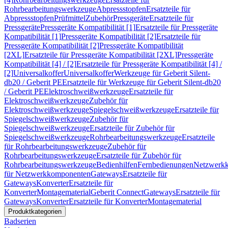
Rohrbearbeitungswerkzeuge
Abpressstopfen
Ersatzteile für
Abpressstopfen
Prüfmittel
Zubehör
Pressgeräte
Ersatzteile für
Pressgeräte
Pressgeräte Kompatibilität [1]
Ersatzteile für Pressgeräte
Kompatibilität [1]
Pressgeräte Kompatibilität [2]
Ersatzteile für
Pressgeräte Kompatibilität [2]
Pressgeräte Kompatibilität
[2XL]
Ersatzteile für Pressgeräte Kompatibilität [2XL]
Pressgeräte
Kompatibilität [4] / [2]
Ersatzteile für Pressgeräte Kompatibilität [4] /
[2]
Universalkoffer
Universalkoffer
Werkzeuge für Geberit Silent-
db20 / Geberit PE
Ersatzteile für Werkzeuge für Geberit Silent-db20
/ Geberit PE
Elektroschweißwerkzeuge
Ersatzteile für
Elektroschweißwerkzeuge
Zubehör für
Elektroschweißwerkzeuge
Spiegelschweißwerkzeuge
Ersatzteile für
Spiegelschweißwerkzeuge
Zubehör für
Spiegelschweißwerkzeuge
Ersatzteile für Zubehör für
Spiegelschweißwerkzeuge
Rohrbearbeitungswerkzeuge
Ersatzteile
für Rohrbearbeitungswerkzeuge
Zubehör für
Rohrbearbeitungswerkzeuge
Ersatzteile für Zubehör für
Rohrbearbeitungswerkzeuge
Bedienhilfen
Fernbedienungen
Netzwerk
für Netzwerkkomponenten
Gateways
Ersatzteile für
Gateways
Konverter
Ersatzteile für
Konverter
Montagematerial
Geberit Connect
Gateways
Ersatzteile für
Gateways
Konverter
Ersatzteile für Konverter
Montagematerial
Produktkategorien
Badserien