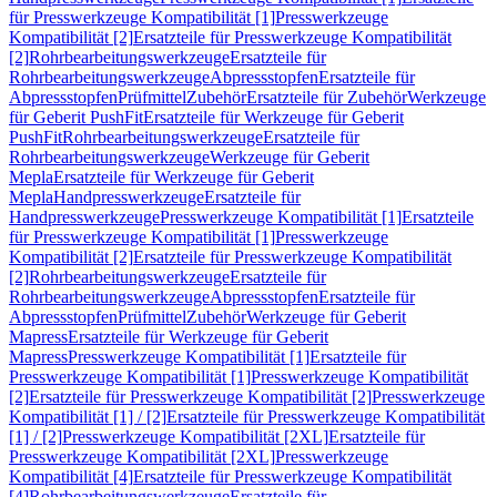
für Presswerkzeuge Kompatibilität [1]
Presswerkzeuge
Kompatibilität [2]
Ersatzteile für Presswerkzeuge Kompatibilität
[2]
Rohrbearbeitungswerkzeuge
Ersatzteile für
Rohrbearbeitungswerkzeuge
Abpressstopfen
Ersatzteile für
Abpressstopfen
Prüfmittel
Zubehör
Ersatzteile für Zubehör
Werkzeuge
für Geberit PushFit
Ersatzteile für Werkzeuge für Geberit
PushFit
Rohrbearbeitungswerkzeuge
Ersatzteile für
Rohrbearbeitungswerkzeuge
Werkzeuge für Geberit
Mepla
Ersatzteile für Werkzeuge für Geberit
Mepla
Handpresswerkzeuge
Ersatzteile für
Handpresswerkzeuge
Presswerkzeuge Kompatibilität [1]
Ersatzteile
für Presswerkzeuge Kompatibilität [1]
Presswerkzeuge
Kompatibilität [2]
Ersatzteile für Presswerkzeuge Kompatibilität
[2]
Rohrbearbeitungswerkzeuge
Ersatzteile für
Rohrbearbeitungswerkzeuge
Abpressstopfen
Ersatzteile für
Abpressstopfen
Prüfmittel
Zubehör
Werkzeuge für Geberit
Mapress
Ersatzteile für Werkzeuge für Geberit
Mapress
Presswerkzeuge Kompatibilität [1]
Ersatzteile für
Presswerkzeuge Kompatibilität [1]
Presswerkzeuge Kompatibilität
[2]
Ersatzteile für Presswerkzeuge Kompatibilität [2]
Presswerkzeuge
Kompatibilität [1] / [2]
Ersatzteile für Presswerkzeuge Kompatibilität
[1] / [2]
Presswerkzeuge Kompatibilität [2XL]
Ersatzteile für
Presswerkzeuge Kompatibilität [2XL]
Presswerkzeuge
Kompatibilität [4]
Ersatzteile für Presswerkzeuge Kompatibilität
[4]
Rohrbearbeitungswerkzeuge
Ersatzteile für