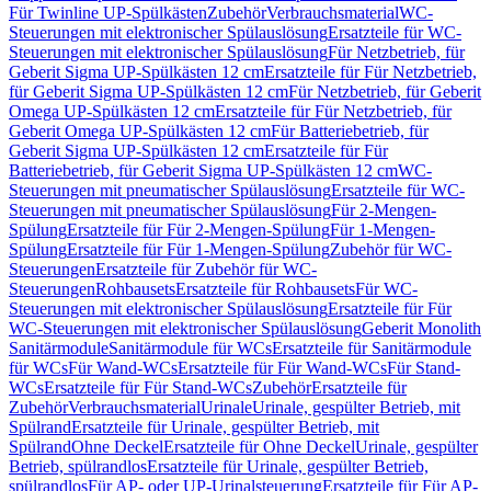
Für Twinline UP-Spülkästen
Zubehör
Verbrauchsmaterial
WC-
Steuerungen mit elektronischer Spülauslösung
Ersatzteile für WC-
Steuerungen mit elektronischer Spülauslösung
Für Netzbetrieb, für
Geberit Sigma UP-Spülkästen 12 cm
Ersatzteile für Für Netzbetrieb,
für Geberit Sigma UP-Spülkästen 12 cm
Für Netzbetrieb, für Geberit
Omega UP-Spülkästen 12 cm
Ersatzteile für Für Netzbetrieb, für
Geberit Omega UP-Spülkästen 12 cm
Für Batteriebetrieb, für
Geberit Sigma UP-Spülkästen 12 cm
Ersatzteile für Für
Batteriebetrieb, für Geberit Sigma UP-Spülkästen 12 cm
WC-
Steuerungen mit pneumatischer Spülauslösung
Ersatzteile für WC-
Steuerungen mit pneumatischer Spülauslösung
Für 2-Mengen-
Spülung
Ersatzteile für Für 2-Mengen-Spülung
Für 1-Mengen-
Spülung
Ersatzteile für Für 1-Mengen-Spülung
Zubehör für WC-
Steuerungen
Ersatzteile für Zubehör für WC-
Steuerungen
Rohbausets
Ersatzteile für Rohbausets
Für WC-
Steuerungen mit elektronischer Spülauslösung
Ersatzteile für Für
WC-Steuerungen mit elektronischer Spülauslösung
Geberit Monolith
Sanitärmodule
Sanitärmodule für WCs
Ersatzteile für Sanitärmodule
für WCs
Für Wand-WCs
Ersatzteile für Für Wand-WCs
Für Stand-
WCs
Ersatzteile für Für Stand-WCs
Zubehör
Ersatzteile für
Zubehör
Verbrauchsmaterial
Urinale
Urinale, gespülter Betrieb, mit
Spülrand
Ersatzteile für Urinale, gespülter Betrieb, mit
Spülrand
Ohne Deckel
Ersatzteile für Ohne Deckel
Urinale, gespülter
Betrieb, spülrandlos
Ersatzteile für Urinale, gespülter Betrieb,
spülrandlos
Für AP- oder UP-Urinalsteuerung
Ersatzteile für Für AP-