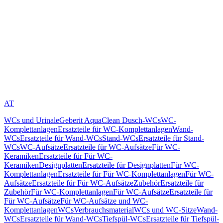
AT
WCs und Urinale
Geberit AquaClean Dusch-WCs
WC-
Komplettanlagen
Ersatzteile für WC-Komplettanlagen
Wand-
WCs
Ersatzteile für Wand-WCs
Stand-WCs
Ersatzteile für Stand-
WCs
WC-Aufsätze
Ersatzteile für WC-Aufsätze
Für WC-
Keramiken
Ersatzteile für Für WC-
Keramiken
Designplatten
Ersatzteile für Designplatten
Für WC-
Komplettanlagen
Ersatzteile für Für WC-Komplettanlagen
Für WC-
Aufsätze
Ersatzteile für Für WC-Aufsätze
Zubehör
Ersatzteile für
Zubehör
Für WC-Komplettanlagen
Für WC-Aufsätze
Ersatzteile für
Für WC-Aufsätze
Für WC-Aufsätze und WC-
Komplettanlagen
WCs
Verbrauchsmaterial
WCs und WC-Sitze
Wand-
WCs
Ersatzteile für Wand-WCs
Tiefspül-WCs
Ersatzteile für Tiefspül-