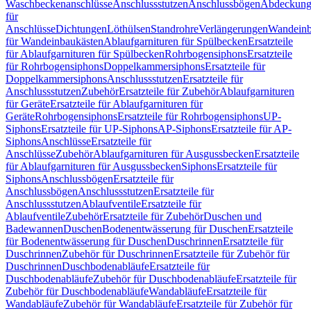
Waschbeckenanschlüsse
Anschlussstutzen
Anschlussbögen
Abdeckung
für
Anschlüsse
Dichtungen
Löthülsen
Standrohre
Verlängerungen
Wandeinb
für Wandeinbaukästen
Ablaufgarnituren für Spülbecken
Ersatzteile
für Ablaufgarnituren für Spülbecken
Rohrbogensiphons
Ersatzteile
für Rohrbogensiphons
Doppelkammersiphons
Ersatzteile für
Doppelkammersiphons
Anschlussstutzen
Ersatzteile für
Anschlussstutzen
Zubehör
Ersatzteile für Zubehör
Ablaufgarnituren
für Geräte
Ersatzteile für Ablaufgarnituren für
Geräte
Rohrbogensiphons
Ersatzteile für Rohrbogensiphons
UP-
Siphons
Ersatzteile für UP-Siphons
AP-Siphons
Ersatzteile für AP-
Siphons
Anschlüsse
Ersatzteile für
Anschlüsse
Zubehör
Ablaufgarnituren für Ausgussbecken
Ersatzteile
für Ablaufgarnituren für Ausgussbecken
Siphons
Ersatzteile für
Siphons
Anschlussbögen
Ersatzteile für
Anschlussbögen
Anschlussstutzen
Ersatzteile für
Anschlussstutzen
Ablaufventile
Ersatzteile für
Ablaufventile
Zubehör
Ersatzteile für Zubehör
Duschen und
Badewannen
Duschen
Bodenentwässerung für Duschen
Ersatzteile
für Bodenentwässerung für Duschen
Duschrinnen
Ersatzteile für
Duschrinnen
Zubehör für Duschrinnen
Ersatzteile für Zubehör für
Duschrinnen
Duschbodenabläufe
Ersatzteile für
Duschbodenabläufe
Zubehör für Duschbodenabläufe
Ersatzteile für
Zubehör für Duschbodenabläufe
Wandabläufe
Ersatzteile für
Wandabläufe
Zubehör für Wandabläufe
Ersatzteile für Zubehör für