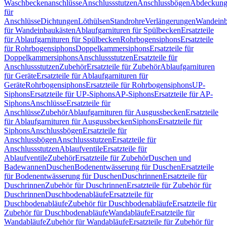
Waschbeckenanschlüsse
Anschlussstutzen
Anschlussbögen
Abdeckung
für
Anschlüsse
Dichtungen
Löthülsen
Standrohre
Verlängerungen
Wandeinb
für Wandeinbaukästen
Ablaufgarnituren für Spülbecken
Ersatzteile
für Ablaufgarnituren für Spülbecken
Rohrbogensiphons
Ersatzteile
für Rohrbogensiphons
Doppelkammersiphons
Ersatzteile für
Doppelkammersiphons
Anschlussstutzen
Ersatzteile für
Anschlussstutzen
Zubehör
Ersatzteile für Zubehör
Ablaufgarnituren
für Geräte
Ersatzteile für Ablaufgarnituren für
Geräte
Rohrbogensiphons
Ersatzteile für Rohrbogensiphons
UP-
Siphons
Ersatzteile für UP-Siphons
AP-Siphons
Ersatzteile für AP-
Siphons
Anschlüsse
Ersatzteile für
Anschlüsse
Zubehör
Ablaufgarnituren für Ausgussbecken
Ersatzteile
für Ablaufgarnituren für Ausgussbecken
Siphons
Ersatzteile für
Siphons
Anschlussbögen
Ersatzteile für
Anschlussbögen
Anschlussstutzen
Ersatzteile für
Anschlussstutzen
Ablaufventile
Ersatzteile für
Ablaufventile
Zubehör
Ersatzteile für Zubehör
Duschen und
Badewannen
Duschen
Bodenentwässerung für Duschen
Ersatzteile
für Bodenentwässerung für Duschen
Duschrinnen
Ersatzteile für
Duschrinnen
Zubehör für Duschrinnen
Ersatzteile für Zubehör für
Duschrinnen
Duschbodenabläufe
Ersatzteile für
Duschbodenabläufe
Zubehör für Duschbodenabläufe
Ersatzteile für
Zubehör für Duschbodenabläufe
Wandabläufe
Ersatzteile für
Wandabläufe
Zubehör für Wandabläufe
Ersatzteile für Zubehör für