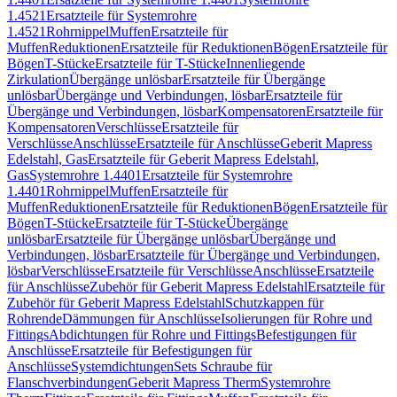
1.4521
Ersatzteile für Systemrohre
1.4521
Rohrnippel
Muffen
Ersatzteile für
Muffen
Reduktionen
Ersatzteile für Reduktionen
Bögen
Ersatzteile für
Bögen
T-Stücke
Ersatzteile für T-Stücke
Innenliegende
Zirkulation
Übergänge unlösbar
Ersatzteile für Übergänge
unlösbar
Übergänge und Verbindungen, lösbar
Ersatzteile für
Übergänge und Verbindungen, lösbar
Kompensatoren
Ersatzteile für
Kompensatoren
Verschlüsse
Ersatzteile für
Verschlüsse
Anschlüsse
Ersatzteile für Anschlüsse
Geberit Mapress
Edelstahl, Gas
Ersatzteile für Geberit Mapress Edelstahl,
Gas
Systemrohre 1.4401
Ersatzteile für Systemrohre
1.4401
Rohrnippel
Muffen
Ersatzteile für
Muffen
Reduktionen
Ersatzteile für Reduktionen
Bögen
Ersatzteile für
Bögen
T-Stücke
Ersatzteile für T-Stücke
Übergänge
unlösbar
Ersatzteile für Übergänge unlösbar
Übergänge und
Verbindungen, lösbar
Ersatzteile für Übergänge und Verbindungen,
lösbar
Verschlüsse
Ersatzteile für Verschlüsse
Anschlüsse
Ersatzteile
für Anschlüsse
Zubehör für Geberit Mapress Edelstahl
Ersatzteile für
Zubehör für Geberit Mapress Edelstahl
Schutzkappen für
Rohrende
Dämmungen für Anschlüsse
Isolierungen für Rohre und
Fittings
Abdichtungen für Rohre und Fittings
Befestigungen für
Anschlüsse
Ersatzteile für Befestigungen für
Anschlüsse
Systemdichtungen
Sets Schraube für
Flanschverbindungen
Geberit Mapress Therm
Systemrohre