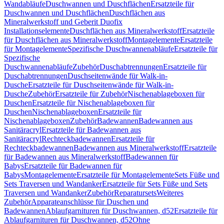
Wandabläufe
Duschwannen und Duschflächen
Ersatzteile für
Duschwannen und Duschflächen
Duschflächen aus
Mineralwerkstoff und Geberit Duofix
Installationselemente
Duschflächen aus Mineralwerkstoff
Ersatzteile
für Duschflächen aus Mineralwerkstoff
Montagelemente
Ersatzteile
für Montagelemente
Spezifische Duschwannenabläufe
Ersatzteile für
Spezifische
Duschwannenabläufe
Zubehör
Duschabtrennungen
Ersatzteile für
Duschabtrennungen
Duschseitenwände für Walk-in-
Dusche
Ersatzteile für Duschseitenwände für Walk-in-
Dusche
Zubehör
Ersatzteile für Zubehör
Nischenablageboxen für
Duschen
Ersatzteile für Nischenablageboxen für
Duschen
Nischenablageboxen
Ersatzteile für
Nischenablageboxen
Zubehör
Badewannen
Badewannen aus
Sanitäracryl
Ersatzteile für Badewannen aus
Sanitäracryl
Rechteckbadewannen
Ersatzteile für
Rechteckbadewannen
Badewannen aus Mineralwerkstoff
Ersatzteile
für Badewannen aus Mineralwerkstoff
Badewannen für
Babys
Ersatzteile für Badewannen für
Babys
Montagelemente
Ersatzteile für Montagelemente
Sets Füße und
Sets Traversen und Wandanker
Ersatzteile für Sets Füße und Sets
Traversen und Wandanker
Zubehör
Reparatursets
Weiteres
Zubehör
Apparateanschlüsse für Duschen und
Badewannen
Ablaufgarnituren für Duschwannen, d52
Ersatzteile für
Ablaufgarnituren für Duschwannen, d52
Ohne