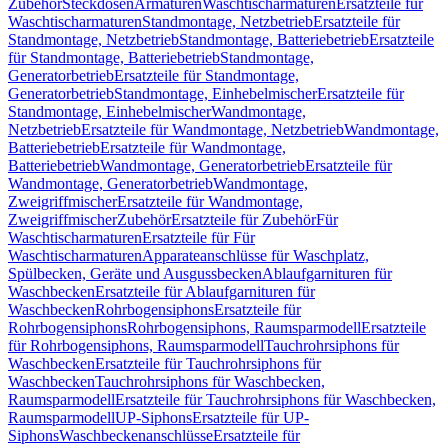
Zubehör
Steckdosen
Armaturen
Waschtischarmaturen
Ersatzteile für
Waschtischarmaturen
Standmontage, Netzbetrieb
Ersatzteile für
Standmontage, Netzbetrieb
Standmontage, Batteriebetrieb
Ersatzteile
für Standmontage, Batteriebetrieb
Standmontage,
Generatorbetrieb
Ersatzteile für Standmontage,
Generatorbetrieb
Standmontage, Einhebelmischer
Ersatzteile für
Standmontage, Einhebelmischer
Wandmontage,
Netzbetrieb
Ersatzteile für Wandmontage, Netzbetrieb
Wandmontage,
Batteriebetrieb
Ersatzteile für Wandmontage,
Batteriebetrieb
Wandmontage, Generatorbetrieb
Ersatzteile für
Wandmontage, Generatorbetrieb
Wandmontage,
Zweigriffmischer
Ersatzteile für Wandmontage,
Zweigriffmischer
Zubehör
Ersatzteile für Zubehör
Für
Waschtischarmaturen
Ersatzteile für Für
Waschtischarmaturen
Apparateanschlüsse für Waschplatz,
Spülbecken, Geräte und Ausgussbecken
Ablaufgarnituren für
Waschbecken
Ersatzteile für Ablaufgarnituren für
Waschbecken
Rohrbogensiphons
Ersatzteile für
Rohrbogensiphons
Rohrbogensiphons, Raumsparmodell
Ersatzteile
für Rohrbogensiphons, Raumsparmodell
Tauchrohrsiphons für
Waschbecken
Ersatzteile für Tauchrohrsiphons für
Waschbecken
Tauchrohrsiphons für Waschbecken,
Raumsparmodell
Ersatzteile für Tauchrohrsiphons für Waschbecken,
Raumsparmodell
UP-Siphons
Ersatzteile für UP-
Siphons
Waschbeckenanschlüsse
Ersatzteile für