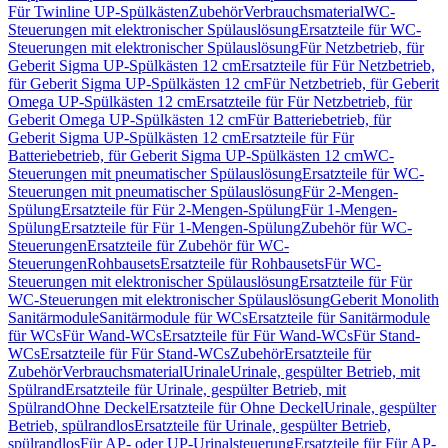
Für Twinline UP-Spülkästen
Zubehör
Verbrauchsmaterial
WC-
Steuerungen mit elektronischer Spülauslösung
Ersatzteile für WC-
Steuerungen mit elektronischer Spülauslösung
Für Netzbetrieb, für
Geberit Sigma UP-Spülkästen 12 cm
Ersatzteile für Für Netzbetrieb,
für Geberit Sigma UP-Spülkästen 12 cm
Für Netzbetrieb, für Geberit
Omega UP-Spülkästen 12 cm
Ersatzteile für Für Netzbetrieb, für
Geberit Omega UP-Spülkästen 12 cm
Für Batteriebetrieb, für
Geberit Sigma UP-Spülkästen 12 cm
Ersatzteile für Für
Batteriebetrieb, für Geberit Sigma UP-Spülkästen 12 cm
WC-
Steuerungen mit pneumatischer Spülauslösung
Ersatzteile für WC-
Steuerungen mit pneumatischer Spülauslösung
Für 2-Mengen-
Spülung
Ersatzteile für Für 2-Mengen-Spülung
Für 1-Mengen-
Spülung
Ersatzteile für Für 1-Mengen-Spülung
Zubehör für WC-
Steuerungen
Ersatzteile für Zubehör für WC-
Steuerungen
Rohbausets
Ersatzteile für Rohbausets
Für WC-
Steuerungen mit elektronischer Spülauslösung
Ersatzteile für Für
WC-Steuerungen mit elektronischer Spülauslösung
Geberit Monolith
Sanitärmodule
Sanitärmodule für WCs
Ersatzteile für Sanitärmodule
für WCs
Für Wand-WCs
Ersatzteile für Für Wand-WCs
Für Stand-
WCs
Ersatzteile für Für Stand-WCs
Zubehör
Ersatzteile für
Zubehör
Verbrauchsmaterial
Urinale
Urinale, gespülter Betrieb, mit
Spülrand
Ersatzteile für Urinale, gespülter Betrieb, mit
Spülrand
Ohne Deckel
Ersatzteile für Ohne Deckel
Urinale, gespülter
Betrieb, spülrandlos
Ersatzteile für Urinale, gespülter Betrieb,
spülrandlos
Für AP- oder UP-Urinalsteuerung
Ersatzteile für Für AP-