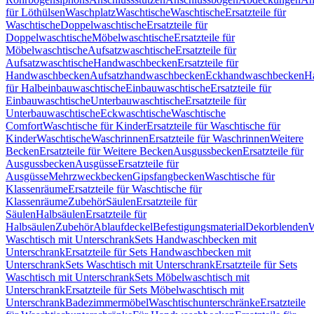
für Löthülsen
Waschplatz
Waschtische
Waschtische
Ersatzteile für
Waschtische
Doppelwaschtische
Ersatzteile für
Doppelwaschtische
Möbelwaschtische
Ersatzteile für
Möbelwaschtische
Aufsatzwaschtische
Ersatzteile für
Aufsatzwaschtische
Handwaschbecken
Ersatzteile für
Handwaschbecken
Aufsatzhandwaschbecken
Eckhandwaschbecken
H
für Halbeinbauwaschtische
Einbauwaschtische
Ersatzteile für
Einbauwaschtische
Unterbauwaschtische
Ersatzteile für
Unterbauwaschtische
Eckwaschtische
Waschtische
Comfort
Waschtische für Kinder
Ersatzteile für Waschtische für
Kinder
Waschtische
Waschrinnen
Ersatzteile für Waschrinnen
Weitere
Becken
Ersatzteile für Weitere Becken
Ausgussbecken
Ersatzteile für
Ausgussbecken
Ausgüsse
Ersatzteile für
Ausgüsse
Mehrzweckbecken
Gipsfangbecken
Waschtische für
Klassenräume
Ersatzteile für Waschtische für
Klassenräume
Zubehör
Säulen
Ersatzteile für
Säulen
Halbsäulen
Ersatzteile für
Halbsäulen
Zubehör
Ablaufdeckel
Befestigungsmaterial
Dekorblenden
W
Waschtisch mit Unterschrank
Sets Handwaschbecken mit
Unterschrank
Ersatzteile für Sets Handwaschbecken mit
Unterschrank
Sets Waschtisch mit Unterschrank
Ersatzteile für Sets
Waschtisch mit Unterschrank
Sets Möbelwaschtisch mit
Unterschrank
Ersatzteile für Sets Möbelwaschtisch mit
Unterschrank
Badezimmermöbel
Waschtischunterschränke
Ersatzteile