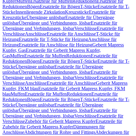
Kupfer
Muffen
Ersatzteile für Muffen
Reduktionen
Ersatzteile für
Reduktionen
Bögen
Ersatzteile für Bögen
T-Stücke
Ersatzteile für T-
Stücke
Innenliegende Zirkulation
Kreuzstücke
Ersatzteile für
Kreuzstücke
Übergänge unlösbar
Ersatzteile für Übergänge
unlösbar
Übergänge und Verbindungen, lösbar
Ersatzteile für
Übergänge und Verbindungen, lösbar
Verschlüsse
Ersatzteile für
Verschlüsse
Anschlüsse
Ersatzteile für Anschlüsse
T-Stücke für
Heizung
Ersatzteile für T-Stücke für Heizung
Anschlüsse für
Heizung
Ersatzteile für Anschlüsse für Heizung
Geberit Mapress
Kupfer, Gas
Ersatzteile für Geberit Mapress Kupfer,
Gas
Muffen
Ersatzteile für Muffen
Reduktionen
Ersatzteile für
Reduktionen
Bögen
Ersatzteile für Bögen
T-Stücke
Ersatzteile für T-
Stücke
Übergänge unlösbar
Ersatzteile für Übergänge
unlösbar
Übergänge und Verbindungen, lösbar
Ersatzteile für
Übergänge und Verbindungen, lösbar
Verschlüsse
Ersatzteile für
Verschlüsse
Anschlüsse
Ersatzteile für Anschlüsse
Geberit Mapress
Kupfer, FKM blau
Ersatzteile für Geberit Mapress Kupfer, FKM
blau
Muffen
Ersatzteile für Muffen
Reduktionen
Ersatzteile für
Reduktionen
Bögen
Ersatzteile für Bögen
T-Stücke
Ersatzteile für T-
Stücke
Übergänge unlösbar
Ersatzteile für Übergänge
unlösbar
Übergänge und Verbindungen, lösbar
Ersatzteile für
Übergänge und Verbindungen, lösbar
Verschlüsse
Ersatzteile für
Verschlüsse
Zubehör für Geberit Mapress Kupfer
Ersatzteile für
Zubehör für Geberit Mapress Kupfer
Dämmungen für
Anschlüsse
Abdichtungen für Rohre und Fittings
Abdeckungen für