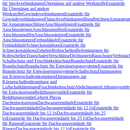
für Steckverbindungen
Übergänge auf andere Werkstoffe
Ersatzteile
für Übergänge auf andere
Werkstoffe
Gewindeverbindungen
Ersatzteile für
Gewindeverbindungen
Flanschverbindungen
Bundbüchsen
Apparatean
für Apparateanschlüsse
Anschlussbögen
Ersatzteile für
Anschlussbögen
Anschlussmuffen
Ersatzteile für
Anschlussmuffen
Anschlussstutzen
Ersatzteile für
Anschlussstutzen
Fertigabläufe
Ersatzteile für
Fertigabläufe
Schneckensiphons
Ersatzteile für
Schneckensiphons
Zubehör
Rohrschellen
Befestigungen für
Rohrschellen
Tragschalen
Verschlüsse
Dichtungen
Bauschutze
Verbrauc
Schallschutz und Feuchtigkeitsschutz
Brandschutz
Ersatzteile für
Brandschutz
Brandschutz für Entwässerungssysteme
Ersatzteile für
Brandschutz für Entwässerungssysteme
Schallschutz
Dämmungen
zur Körperschallentkopplung
Dämmungen zur
Körperschallentkopplung und
Luftschalldämmung
Feuchtigkeitsschutz
Abdichtungen
Lüftungsventile
für Entwässerung
Belüftungsventile
Ersatzteile für
Belüftungsventile
Geberit Pluvia
Dachentwässerung
Dachwassereinläufe
Ersatzteile für
Dachwassereinläufe
Dachwassereinläufe bis 12 l/s
Ersatzteile für
Dachwassereinläufe bis 12 l/s
Dachwassereinläufe bis 25
l/s
Ersatzteile für Dachwassereinläufe bis 25 l/s
Dachwassereinläufe
für Rinnen
Ersatzteile für Dachwassereinläufe für
Rinnen
Dachwassereinläufe bis 12 l/s
Ersatzteile für