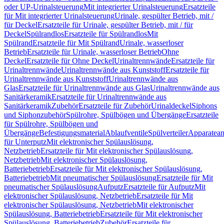
oder UP-Urinalsteuerung
Mit integrierter Urinalsteuerung
Ersatzteile
für Mit integrierter Urinalsteuerung
Urinale, gespülter Betrieb, mit /
für Deckel
Ersatzteile für Urinale, gespülter Betrieb, mit / für
Deckel
Spülrandlos
Ersatzteile für Spülrandlos
Mit
Spülrand
Ersatzteile für Mit Spülrand
Urinale, wasserloser
Betrieb
Ersatzteile für Urinale, wasserloser Betrieb
Ohne
Deckel
Ersatzteile für Ohne Deckel
Urinaltrennwände
Ersatzteile für
Urinaltrennwände
Urinaltrennwände aus Kunststoff
Ersatzteile für
Urinaltrennwände aus Kunststoff
Urinaltrennwände aus
Glas
Ersatzteile für Urinaltrennwände aus Glas
Urinaltrennwände aus
Sanitärkeramik
Ersatzteile für Urinaltrennwände aus
Sanitärkeramik
Zubehör
Ersatzteile für Zubehör
Urinaldeckel
Siphons
und Siphonzubehör
Spülrohre, Spülbögen und Übergänge
Ersatzteile
für Spülrohre, Spülbögen und
Übergänge
Befestigungsmaterial
Ablaufventile
Spülverteiler
Apparatean
für Unterputz
Mit elektronischer Spülauslösung,
Netzbetrieb
Ersatzteile für Mit elektronischer Spülauslösung,
Netzbetrieb
Mit elektronischer Spülauslösung,
Batteriebetrieb
Ersatzteile für Mit elektronischer Spülauslösung,
Batteriebetrieb
Mit pneumatischer Spülauslösung
Ersatzteile für Mit
pneumatischer Spülauslösung
Aufputz
Ersatzteile für Aufputz
Mit
elektronischer Spülauslösung, Netzbetrieb
Ersatzteile für Mit
elektronischer Spülauslösung, Netzbetrieb
Mit elektronischer
Spülauslösung, Batteriebetrieb
Ersatzteile für Mit elektronischer
Spülauslösung, Batteriebetrieb
Zubehör
Ersatzteile für