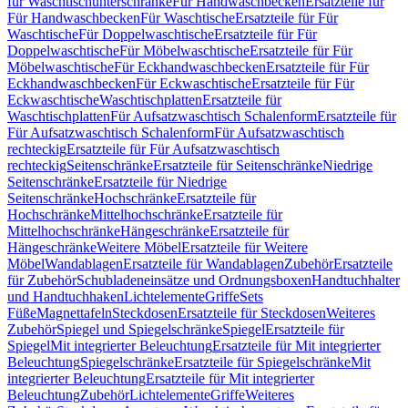
für Waschtischunterschränke
Für Handwaschbecken
Ersatzteile für
Für Handwaschbecken
Für Waschtische
Ersatzteile für Für
Waschtische
Für Doppelwaschtische
Ersatzteile für Für
Doppelwaschtische
Für Möbelwaschtische
Ersatzteile für Für
Möbelwaschtische
Für Eckhandwaschbecken
Ersatzteile für Für
Eckhandwaschbecken
Für Eckwaschtische
Ersatzteile für Für
Eckwaschtische
Waschtischplatten
Ersatzteile für
Waschtischplatten
Für Aufsatzwaschtisch Schalenform
Ersatzteile für
Für Aufsatzwaschtisch Schalenform
Für Aufsatzwaschtisch
rechteckig
Ersatzteile für Für Aufsatzwaschtisch
rechteckig
Seitenschränke
Ersatzteile für Seitenschränke
Niedrige
Seitenschränke
Ersatzteile für Niedrige
Seitenschränke
Hochschränke
Ersatzteile für
Hochschränke
Mittelhochschränke
Ersatzteile für
Mittelhochschränke
Hängeschränke
Ersatzteile für
Hängeschränke
Weitere Möbel
Ersatzteile für Weitere
Möbel
Wandablagen
Ersatzteile für Wandablagen
Zubehör
Ersatzteile
für Zubehör
Schubladeneinsätze und Ordnungsboxen
Handtuchhalter
und Handtuchhaken
Lichtelemente
Griffe
Sets
Füße
Magnettafeln
Steckdosen
Ersatzteile für Steckdosen
Weiteres
Zubehör
Spiegel und Spiegelschränke
Spiegel
Ersatzteile für
Spiegel
Mit integrierter Beleuchtung
Ersatzteile für Mit integrierter
Beleuchtung
Spiegelschränke
Ersatzteile für Spiegelschränke
Mit
integrierter Beleuchtung
Ersatzteile für Mit integrierter
Beleuchtung
Zubehör
Lichtelemente
Griffe
Weiteres