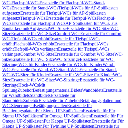
WCs
Flachspül-WCs
Ersatzteile für Flachspül-WCs
Stand-
WCs
Ersatzteile für Stand-WCs
Tiefspül-WCs für AP-Spülkasten
aufgesetzt
Ersatzteile für Tiefspül-WCs für AP-Spülkasten
aufgesetzt
Tiefspül-WCs
Ersatzteile für Tiefspül-WCs
Flachspül-
WCs
Ersatzteile für Flachspül-WCs
AP-Spülkästen für WCs, aus
Sanitärkeramik
Aufgesetzt
WC-Sitze
Ersatzteile für WC-Sitze
WC-
Sitze
Ersatzteile für WC-Sitze
Comfort WCs
Ersatzteile für Comfort
WCs
Tiefspül-WCs erhöht
Ersatzteile für Tiefspül-WCs
erhöht
Flachspül-WCs erhöht
Ersatzteile für Flachspül-WCs
erhöht
Tiefspül-WCs verlängert
Ersatzteile für Tiefspül-WCs
verlängert
Comfort WC-Sitze
Ersatzteile für Comfort WC-Sitze
WC-
Sitze
Ersatzteile für WC-Sitze
WC-Sitzringe
Ersatzteile für WC-
Sitzringe
WCs für Kinder
Ersatzteile für WCs für Kinder
Wand-
WCs
Ersatzteile für Wand-WCs
Stand-WCs
Ersatzteile für Stand-
WCs
WC-Sitze für Kinder
Ersatzteile für WC-Sitze für Kinder
WC-
Sitze
Ersatzteile für WC-Sitze
WC-Sitzringe
Ersatzteile für WC-
Sitzringe
Hock-WCs
Mit
Spülung
Zubehör
Befestigungsmaterial
Bidets
Wandbidets
Ersatzteile
für Wandbidets
Standbidets
Ersatzteile für
Standbidets
Zubehör
Ersatzteile für Zubehör
Betätigungsplatten und
WC-Steuerungen
Betätigungsplatten
Ersatzteile für
Betätigungsplatten
Für Sigma UP-Spülkästen
Ersatzteile für Für
Sigma UP-Spülkästen
Für Omega UP-Spülkästen
Ersatzteile für Für
Omega UP-Spülkästen
Für Kappa UP-Spülkästen
Ersatzteile für Für
Kappa UP-Spülkästen
Für Twinline UP-Spülkästen
Ersatzteile für