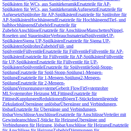
Spülkästen für WCs, aus Sanitärkeramik
Ersatzteile für AP-
Spülkästen für WCs, aus Sanitärkeramik
Aufgesetzt
Ersatzteile für
Aufgesetzt
Spülrohre für AP-Spülkästen
Ersatzteile für Spülrohre für
AP-Spülkästen
Hochhängend
Ersatzteile für Hochhängend
Tief- und
halbhochhängend
Zubehör
Ersatzteile für
Zubehör
Anschlüsse
Ersatzteile für Anschlüsse
Manschetten
Nippel,
Rosetten und Staueinsätze
Verbrauchsmaterial
Spülventile
UP-
Spülkästen
Sigma UP-Spülkästen
Ersatzteile für Sigma UP-
Spülkästen
Spülrohre
Zubehör
Füll- und
Spülventile
Füllventile
Ersatzteile für Füllventile
Füllventile für AP-
Spülkästen
Ersatzteile für Füllventile für AP-Spülkästen
Füllventile
für UP-Spülkästen
Ersatzteile für Füllventile für UP-
Spülkästen
Spülventile
Ersatzteile für Spülventile
Spül-Stopp-
Spülung
Ersatzteile für Spül-Stopp-Spülung
1-Mengen-
Spülung
Ersatzteile für 1-Mengen-Spülung
2-Mengen-
Spülung
Ersatzteile für 2-Mengen-
Spülung
Versorgungssysteme
Geberit FlowFit
Systemrohre
ML
Systemrohre Heizung ML
Fittings
Ersatzteile für
Fittings
Kupplungen
Reduktionen
Bögen
T-Stücke
Innenliegende
Zirkulation
Übergänge unlösbar
Übergänge und Verbindungen,
lösbar
Ersatzteile für Übergänge und Verbindungen,
lösbar
Verschlüsse
Anschlüsse
Ersatzteile für Anschlüsse
Verteiler mit
Gewindeanschluss
T-Stücke für Heizung
Übergänge und
Verbindungen für Heizung, lösbar
Anschlüsse für Heizung
Ersatzteile
für Anschlüsse für Heizung
Zubehör
Dämmungen für