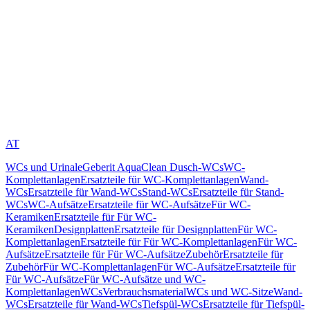
AT
WCs und Urinale
Geberit AquaClean Dusch-WCs
WC-
Komplettanlagen
Ersatzteile für WC-Komplettanlagen
Wand-
WCs
Ersatzteile für Wand-WCs
Stand-WCs
Ersatzteile für Stand-
WCs
WC-Aufsätze
Ersatzteile für WC-Aufsätze
Für WC-
Keramiken
Ersatzteile für Für WC-
Keramiken
Designplatten
Ersatzteile für Designplatten
Für WC-
Komplettanlagen
Ersatzteile für Für WC-Komplettanlagen
Für WC-
Aufsätze
Ersatzteile für Für WC-Aufsätze
Zubehör
Ersatzteile für
Zubehör
Für WC-Komplettanlagen
Für WC-Aufsätze
Ersatzteile für
Für WC-Aufsätze
Für WC-Aufsätze und WC-
Komplettanlagen
WCs
Verbrauchsmaterial
WCs und WC-Sitze
Wand-
WCs
Ersatzteile für Wand-WCs
Tiefspül-WCs
Ersatzteile für Tiefspül-