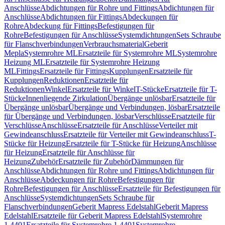
Anschlüsse
Abdichtungen für Rohre und Fittings
Abdichtungen für
Anschlüsse
Abdichtungen für Fittings
Abdeckungen für
Rohre
Abdeckung für Fittings
Befestigungen für
Rohre
Befestigungen für Anschlüsse
Systemdichtungen
Sets Schraube
für Flanschverbindungen
Verbrauchsmaterial
Geberit
Mepla
Systemrohre ML
Ersatzteile für Systemrohre ML
Systemrohre
Heizung ML
Ersatzteile für Systemrohre Heizung
ML
Fittings
Ersatzteile für Fittings
Kupplungen
Ersatzteile für
Kupplungen
Reduktionen
Ersatzteile für
Reduktionen
Winkel
Ersatzteile für Winkel
T-Stücke
Ersatzteile für T-
Stücke
Innenliegende Zirkulation
Übergänge unlösbar
Ersatzteile für
Übergänge unlösbar
Übergänge und Verbindungen, lösbar
Ersatzteile
für Übergänge und Verbindungen, lösbar
Verschlüsse
Ersatzteile für
Verschlüsse
Anschlüsse
Ersatzteile für Anschlüsse
Verteiler mit
Gewindeanschluss
Ersatzteile für Verteiler mit Gewindeanschluss
T-
Stücke für Heizung
Ersatzteile für T-Stücke für Heizung
Anschlüsse
für Heizung
Ersatzteile für Anschlüsse für
Heizung
Zubehör
Ersatzteile für Zubehör
Dämmungen für
Anschlüsse
Abdichtungen für Rohre und Fittings
Abdichtungen für
Anschlüsse
Abdeckungen für Rohre
Befestigungen für
Rohre
Befestigungen für Anschlüsse
Ersatzteile für Befestigungen für
Anschlüsse
Systemdichtungen
Sets Schraube für
Flanschverbindungen
Geberit Mapress Edelstahl
Geberit Mapress
Edelstahl
Ersatzteile für Geberit Mapress Edelstahl
Systemrohre
1.4401
Ersatzteile für Systemrohre 1.4401
Systemrohre