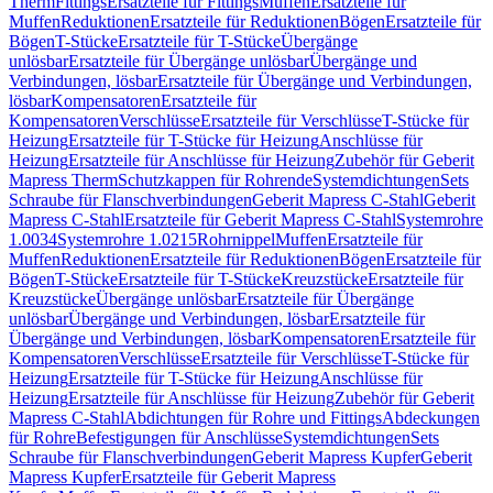
Therm
Fittings
Ersatzteile für Fittings
Muffen
Ersatzteile für
Muffen
Reduktionen
Ersatzteile für Reduktionen
Bögen
Ersatzteile für
Bögen
T-Stücke
Ersatzteile für T-Stücke
Übergänge
unlösbar
Ersatzteile für Übergänge unlösbar
Übergänge und
Verbindungen, lösbar
Ersatzteile für Übergänge und Verbindungen,
lösbar
Kompensatoren
Ersatzteile für
Kompensatoren
Verschlüsse
Ersatzteile für Verschlüsse
T-Stücke für
Heizung
Ersatzteile für T-Stücke für Heizung
Anschlüsse für
Heizung
Ersatzteile für Anschlüsse für Heizung
Zubehör für Geberit
Mapress Therm
Schutzkappen für Rohrende
Systemdichtungen
Sets
Schraube für Flanschverbindungen
Geberit Mapress C-Stahl
Geberit
Mapress C-Stahl
Ersatzteile für Geberit Mapress C-Stahl
Systemrohre
1.0034
Systemrohre 1.0215
Rohrnippel
Muffen
Ersatzteile für
Muffen
Reduktionen
Ersatzteile für Reduktionen
Bögen
Ersatzteile für
Bögen
T-Stücke
Ersatzteile für T-Stücke
Kreuzstücke
Ersatzteile für
Kreuzstücke
Übergänge unlösbar
Ersatzteile für Übergänge
unlösbar
Übergänge und Verbindungen, lösbar
Ersatzteile für
Übergänge und Verbindungen, lösbar
Kompensatoren
Ersatzteile für
Kompensatoren
Verschlüsse
Ersatzteile für Verschlüsse
T-Stücke für
Heizung
Ersatzteile für T-Stücke für Heizung
Anschlüsse für
Heizung
Ersatzteile für Anschlüsse für Heizung
Zubehör für Geberit
Mapress C-Stahl
Abdichtungen für Rohre und Fittings
Abdeckungen
für Rohre
Befestigungen für Anschlüsse
Systemdichtungen
Sets
Schraube für Flanschverbindungen
Geberit Mapress Kupfer
Geberit
Mapress Kupfer
Ersatzteile für Geberit Mapress