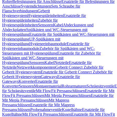
Rohre
Befestigungen für Anschlüsse
Ersatzteile für Befestigungen für
Anschlüsse
Systemdichtungen
Sets Schraube für
Flanschverbindungen
Geberit
Hygienesystem
Hygienespüleinheiten
Ersatzteile für
Hygienespüleinheiten
Zubehör für
Hygienespüleinheiten
Sensoren
Kabel
Abdeckungen und
Abdeckplatten
Spülkästen und WC-Steuerungen mit
Hygienespülung
Ersatzteile für Spülkästen und WC-Steuerungen mit
Hygienespülung
UP-Spülkästen mit
Hygienespülung
Hygieneeinbaumodule
Ersatzteile für
Hygieneeinbaumodule
Zubehör für Spülkästen und WC-
Steuerungen mit Hygienespülung
Ersatzteile für Zubehör für
Spülkästen und WC-Steuerungen mit
Hygienespülung
Sensoren
Kabel
Netzteile
Ersatzteile für
Netzteile
Netzwerkkomponenten
Geberit Connect Zubehör für
Geberit Hygienesystem
Ersatzteile für Geberit Connect Zubehör für
Geberit Hygienesystem
Gateways
Ersatzteile für
Gateways
Konverter
Ersatzteile für
Konverter
Sensoren
Montagematerial
Rohrarmaturen
Schrägsitzventile
E
für Schrägsitzventile
Mit FlowFit Pressanschlüssen
Ersatzteile für Mit
FlowFit Pressanschlüssen
Mit Mepla Pressanschlüssen
Ersatzteile für
Mit Mepla Pressanschlüssen
Mit Mapress
Pressanschlüssen
Ersatzteile für Mit Mapress
Pressanschlüssen
Probenahmeventile
Kugelhähne
Ersatzteile für
Kugelhähne
Mit FlowFit Pressanschlüssen
Ersatzteile für Mit FlowFit