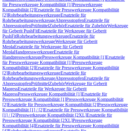
für Presswerkzeuge Kompatibilität [1]
Presswerkzeuge
Kompatibilität [2]
Ersatzteile für Presswerkzeuge Kompatibilität
[2]
Rohrbearbeitungswerkzeuge
Ersatzteile für
Rohrbearbeitungswerkzeuge
Abpressstopfen
Ersatzteile für
Abpressstopfen
Prüfmittel
Zubehör
Ersatzteile für Zubehör
Werkzeuge
für Geberit PushFit
Ersatzteile für Werkzeuge für Geberit
PushFit
Rohrbearbeitungswerkzeuge
Ersatzteile für
Rohrbearbeitungswerkzeuge
Werkzeuge für Geberit
Mepla
Ersatzteile für Werkzeuge für Geberit
Mepla
Handpresswerkzeuge
Ersatzteile für
Handpresswerkzeuge
Presswerkzeuge Kompatibilität [1]
Ersatzteile
für Presswerkzeuge Kompatibilität [1]
Presswerkzeuge
Kompatibilität [2]
Ersatzteile für Presswerkzeuge Kompatibilität
[2]
Rohrbearbeitungswerkzeuge
Ersatzteile für
Rohrbearbeitungswerkzeuge
Abpressstopfen
Ersatzteile für
Abpressstopfen
Prüfmittel
Zubehör
Werkzeuge für Geberit
Mapress
Ersatzteile für Werkzeuge für Geberit
Mapress
Presswerkzeuge Kompatibilität [1]
Ersatzteile für
Presswerkzeuge Kompatibilität [1]
Presswerkzeuge Kompatibilität
[2]
Ersatzteile für Presswerkzeuge Kompatibilität [2]
Presswerkzeuge
Kompatibilität [1] / [2]
Ersatzteile für Presswerkzeuge Kompatibilität
[1] / [2]
Presswerkzeuge Kompatibilität [2XL]
Ersatzteile für
Presswerkzeuge Kompatibilität [2XL]
Presswerkzeuge
Kompatibilität [4]
Ersatzteile für Presswerkzeuge Kompatibilität
[4]
Rohrbearbeitungswerkzeuge
Ersatzteile für