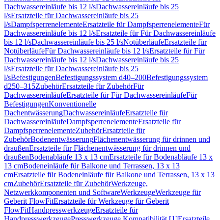
Dachwassereinläufe bis 12 l/s
Dachwassereinläufe bis 25
l/s
Ersatzteile für Dachwassereinläufe bis 25
l/s
Dampfsperrenelemente
Ersatzteile für Dampfsperrenelemente
Für
Dachwassereinläufe bis 12 l/s
Ersatzteile für Für Dachwassereinläufe
bis 12 l/s
Dachwassereinläufe bis 25 l/s
Notüberläufe
Ersatzteile für
Notüberläufe
Für Dachwassereinläufe bis 12 l/s
Ersatzteile für Für
Dachwassereinläufe bis 12 l/s
Dachwassereinläufe bis 25
l/s
Ersatzteile für Dachwassereinläufe bis 25
l/s
Befestigungen
Befestigungssystem d40–200
Befestigungssystem
d250–315
Zubehör
Ersatzteile für Zubehör
Für
Dachwassereinläufe
Ersatzteile für Für Dachwassereinläufe
Für
Befestigungen
Konventionelle
Dachentwässerung
Dachwassereinläufe
Ersatzteile für
Dachwassereinläufe
Dampfsperrenelemente
Ersatzteile für
Dampfsperrenelemente
Zubehör
Ersatzteile für
Zubehör
Bodenentwässerung
Flächenentwässerung für drinnen und
draußen
Ersatzteile für Flächenentwässerung für drinnen und
draußen
Bodenabläufe 13 x 13 cm
Ersatzteile für Bodenabläufe 13 x
13 cm
Bodeneinläufe für Balkone und Terrassen, 13 x 13
cm
Ersatzteile für Bodeneinläufe für Balkone und Terrassen, 13 x 13
cm
Zubehör
Ersatzteile für Zubehör
Werkzeuge,
Netzwerkkomponenten und Software
Werkzeuge
Werkzeuge für
Geberit FlowFit
Ersatzteile für Werkzeuge für Geberit
FlowFit
Handpresswerkzeuge
Ersatzteile für
Handpresswerkzeuge
Presswerkzeuge Kompatibilität [1]
Ersatzteile