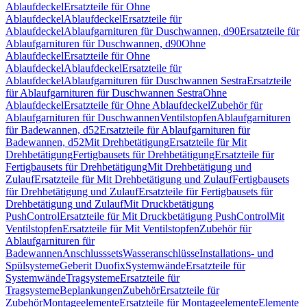
Ablaufdeckel
Ersatzteile für Ohne
Ablaufdeckel
Ablaufdeckel
Ersatzteile für
Ablaufdeckel
Ablaufgarnituren für Duschwannen, d90
Ersatzteile für
Ablaufgarnituren für Duschwannen, d90
Ohne
Ablaufdeckel
Ersatzteile für Ohne
Ablaufdeckel
Ablaufdeckel
Ersatzteile für
Ablaufdeckel
Ablaufgarnituren für Duschwannen Sestra
Ersatzteile
für Ablaufgarnituren für Duschwannen Sestra
Ohne
Ablaufdeckel
Ersatzteile für Ohne Ablaufdeckel
Zubehör für
Ablaufgarnituren für Duschwannen
Ventilstopfen
Ablaufgarnituren
für Badewannen, d52
Ersatzteile für Ablaufgarnituren für
Badewannen, d52
Mit Drehbetätigung
Ersatzteile für Mit
Drehbetätigung
Fertigbausets für Drehbetätigung
Ersatzteile für
Fertigbausets für Drehbetätigung
Mit Drehbetätigung und
Zulauf
Ersatzteile für Mit Drehbetätigung und Zulauf
Fertigbausets
für Drehbetätigung und Zulauf
Ersatzteile für Fertigbausets für
Drehbetätigung und Zulauf
Mit Druckbetätigung
PushControl
Ersatzteile für Mit Druckbetätigung PushControl
Mit
Ventilstopfen
Ersatzteile für Mit Ventilstopfen
Zubehör für
Ablaufgarnituren für
Badewannen
Anschlusssets
Wasseranschlüsse
Installations- und
Spülsysteme
Geberit Duofix
Systemwände
Ersatzteile für
Systemwände
Tragsysteme
Ersatzteile für
Tragsysteme
Beplankungen
Zubehör
Ersatzteile für
Zubehör
Montageelemente
Ersatzteile für Montageelemente
Elemente