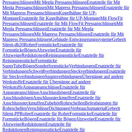
Pressanschlüssen
Mit Mepla Pressanschlüssen
Ersatzteile für Mit
Mepla Pressanschlüssen
Mit Mapress Pressanschlüssen
Ersatzteile für
Mit Mapress Pressanschlüssen
Kugelhähne für UP-
Montage
Ersatzteile für Kugelhähne für UP-Montage
Mit FlowFit
Pressanschlüssen
Ersatzteile für Mit FlowFit Pressanschlüssen
Mit
Mepla Pressanschlüssen
Ersatzteile für Mit Mepla
Pressanschlüssen
Mit Mapress Pressanschlüssen
Ersatzteile für Mit
Mapress Pressanschlüssen
Gebäude-Entwässerungssysteme
Geberit
Silent-db20
Rohre
Formstücke
Ersatzteile für
Formstücke
Bögen
Abzweige
Ersatzteile für
Abzweige
Reduktionen
Reinigungsstücke
Ersatzteile für
Reinigungsstücke
Formstücke
SuperTube
Bögen
Sonderformstücke
Verbindungen
Ersatzteile für
Verbindungen
Schweißverbindungen
Steckverbindungen
Ersatzteile
für Steckverbindungen
Spannverbindungen
Übergänge auf andere
Werkstoffe
Ersatzteile für Übergänge auf andere
Werkstoffe
Apparateanschlüsse
Ersatzteile für
Apparateanschlüsse
Anschlussbögen
Ersatzteile für
Anschlussbögen
Anschlusssteckmuffen
Ersatzteile für
Anschlusssteckmuffen
Zubehör
Rohrschellen
Befestigungen für
Rohrschellen
Verschlüsse
Dichtungen
Verbrauchsmaterial
Geberit
Silent-PP
Rohre
Ersatzteile für Rohre
Formstücke
Ersatzteile für
Formstücke
Bögen
Ersatzteile für Bögen
Abzweige
Ersatzteile für
Abzweige
Reduktionen
Ersatzteile für
Reduktionen
Reinigungsstücke
Ersatzteile für