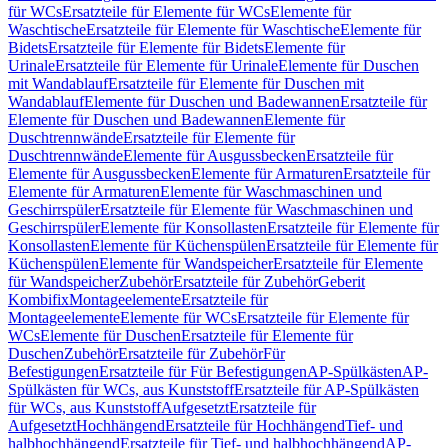
für WCs
Ersatzteile für Elemente für WCs
Elemente für
Waschtische
Ersatzteile für Elemente für Waschtische
Elemente für
Bidets
Ersatzteile für Elemente für Bidets
Elemente für
Urinale
Ersatzteile für Elemente für Urinale
Elemente für Duschen
mit Wandablauf
Ersatzteile für Elemente für Duschen mit
Wandablauf
Elemente für Duschen und Badewannen
Ersatzteile für
Elemente für Duschen und Badewannen
Elemente für
Duschtrennwände
Ersatzteile für Elemente für
Duschtrennwände
Elemente für Ausgussbecken
Ersatzteile für
Elemente für Ausgussbecken
Elemente für Armaturen
Ersatzteile für
Elemente für Armaturen
Elemente für Waschmaschinen und
Geschirrspüler
Ersatzteile für Elemente für Waschmaschinen und
Geschirrspüler
Elemente für Konsollasten
Ersatzteile für Elemente für
Konsollasten
Elemente für Küchenspülen
Ersatzteile für Elemente für
Küchenspülen
Elemente für Wandspeicher
Ersatzteile für Elemente
für Wandspeicher
Zubehör
Ersatzteile für Zubehör
Geberit
Kombifix
Montageelemente
Ersatzteile für
Montageelemente
Elemente für WCs
Ersatzteile für Elemente für
WCs
Elemente für Duschen
Ersatzteile für Elemente für
Duschen
Zubehör
Ersatzteile für Zubehör
Für
Befestigungen
Ersatzteile für Für Befestigungen
AP-Spülkästen
AP-
Spülkästen für WCs, aus Kunststoff
Ersatzteile für AP-Spülkästen
für WCs, aus Kunststoff
Aufgesetzt
Ersatzteile für
Aufgesetzt
Hochhängend
Ersatzteile für Hochhängend
Tief- und
halbhochhängend
Ersatzteile für Tief- und halbhochhängend
AP-