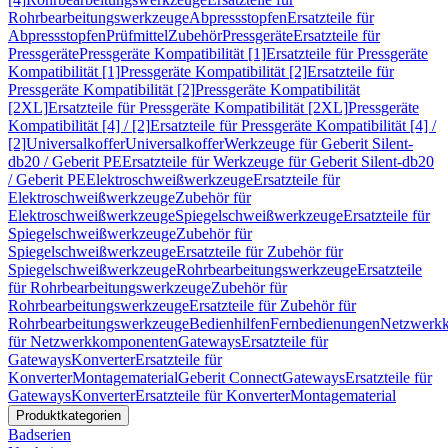
Rohrbearbeitungswerkzeuge
Abpressstopfen
Ersatzteile für
Abpressstopfen
Prüfmittel
Zubehör
Pressgeräte
Ersatzteile für
Pressgeräte
Pressgeräte Kompatibilität [1]
Ersatzteile für Pressgeräte
Kompatibilität [1]
Pressgeräte Kompatibilität [2]
Ersatzteile für
Pressgeräte Kompatibilität [2]
Pressgeräte Kompatibilität
[2XL]
Ersatzteile für Pressgeräte Kompatibilität [2XL]
Pressgeräte
Kompatibilität [4] / [2]
Ersatzteile für Pressgeräte Kompatibilität [4] /
[2]
Universalkoffer
Universalkoffer
Werkzeuge für Geberit Silent-
db20 / Geberit PE
Ersatzteile für Werkzeuge für Geberit Silent-db20
/ Geberit PE
Elektroschweißwerkzeuge
Ersatzteile für
Elektroschweißwerkzeuge
Zubehör für
Elektroschweißwerkzeuge
Spiegelschweißwerkzeuge
Ersatzteile für
Spiegelschweißwerkzeuge
Zubehör für
Spiegelschweißwerkzeuge
Ersatzteile für Zubehör für
Spiegelschweißwerkzeuge
Rohrbearbeitungswerkzeuge
Ersatzteile
für Rohrbearbeitungswerkzeuge
Zubehör für
Rohrbearbeitungswerkzeuge
Ersatzteile für Zubehör für
Rohrbearbeitungswerkzeuge
Bedienhilfen
Fernbedienungen
Netzwerk
für Netzwerkkomponenten
Gateways
Ersatzteile für
Gateways
Konverter
Ersatzteile für
Konverter
Montagematerial
Geberit Connect
Gateways
Ersatzteile für
Gateways
Konverter
Ersatzteile für Konverter
Montagematerial
Produktkategorien
Badserien