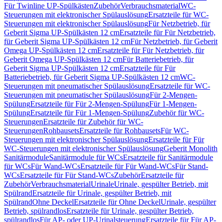
Für Twinline UP-Spülkästen
Zubehör
Verbrauchsmaterial
WC-
Steuerungen mit elektronischer Spülauslösung
Ersatzteile für WC-
Steuerungen mit elektronischer Spülauslösung
Für Netzbetrieb, für
Geberit Sigma UP-Spülkästen 12 cm
Ersatzteile für Für Netzbetrieb,
für Geberit Sigma UP-Spülkästen 12 cm
Für Netzbetrieb, für Geberit
Omega UP-Spülkästen 12 cm
Ersatzteile für Für Netzbetrieb, für
Geberit Omega UP-Spülkästen 12 cm
Für Batteriebetrieb, für
Geberit Sigma UP-Spülkästen 12 cm
Ersatzteile für Für
Batteriebetrieb, für Geberit Sigma UP-Spülkästen 12 cm
WC-
Steuerungen mit pneumatischer Spülauslösung
Ersatzteile für WC-
Steuerungen mit pneumatischer Spülauslösung
Für 2-Mengen-
Spülung
Ersatzteile für Für 2-Mengen-Spülung
Für 1-Mengen-
Spülung
Ersatzteile für Für 1-Mengen-Spülung
Zubehör für WC-
Steuerungen
Ersatzteile für Zubehör für WC-
Steuerungen
Rohbausets
Ersatzteile für Rohbausets
Für WC-
Steuerungen mit elektronischer Spülauslösung
Ersatzteile für Für
WC-Steuerungen mit elektronischer Spülauslösung
Geberit Monolith
Sanitärmodule
Sanitärmodule für WCs
Ersatzteile für Sanitärmodule
für WCs
Für Wand-WCs
Ersatzteile für Für Wand-WCs
Für Stand-
WCs
Ersatzteile für Für Stand-WCs
Zubehör
Ersatzteile für
Zubehör
Verbrauchsmaterial
Urinale
Urinale, gespülter Betrieb, mit
Spülrand
Ersatzteile für Urinale, gespülter Betrieb, mit
Spülrand
Ohne Deckel
Ersatzteile für Ohne Deckel
Urinale, gespülter
Betrieb, spülrandlos
Ersatzteile für Urinale, gespülter Betrieb,
spülrandlos
Für AP- oder UP-Urinalsteuerung
Ersatzteile für Für AP-