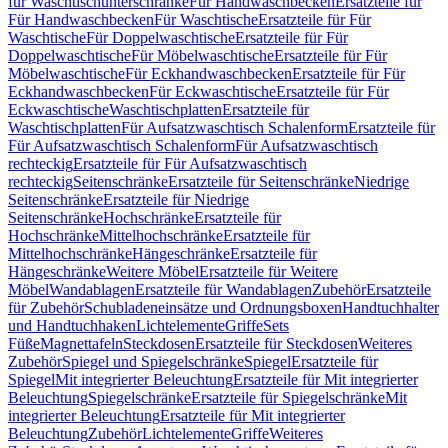
für Waschtischunterschränke
Für Handwaschbecken
Ersatzteile für
Für Handwaschbecken
Für Waschtische
Ersatzteile für Für
Waschtische
Für Doppelwaschtische
Ersatzteile für Für
Doppelwaschtische
Für Möbelwaschtische
Ersatzteile für Für
Möbelwaschtische
Für Eckhandwaschbecken
Ersatzteile für Für
Eckhandwaschbecken
Für Eckwaschtische
Ersatzteile für Für
Eckwaschtische
Waschtischplatten
Ersatzteile für
Waschtischplatten
Für Aufsatzwaschtisch Schalenform
Ersatzteile für
Für Aufsatzwaschtisch Schalenform
Für Aufsatzwaschtisch
rechteckig
Ersatzteile für Für Aufsatzwaschtisch
rechteckig
Seitenschränke
Ersatzteile für Seitenschränke
Niedrige
Seitenschränke
Ersatzteile für Niedrige
Seitenschränke
Hochschränke
Ersatzteile für
Hochschränke
Mittelhochschränke
Ersatzteile für
Mittelhochschränke
Hängeschränke
Ersatzteile für
Hängeschränke
Weitere Möbel
Ersatzteile für Weitere
Möbel
Wandablagen
Ersatzteile für Wandablagen
Zubehör
Ersatzteile
für Zubehör
Schubladeneinsätze und Ordnungsboxen
Handtuchhalter
und Handtuchhaken
Lichtelemente
Griffe
Sets
Füße
Magnettafeln
Steckdosen
Ersatzteile für Steckdosen
Weiteres
Zubehör
Spiegel und Spiegelschränke
Spiegel
Ersatzteile für
Spiegel
Mit integrierter Beleuchtung
Ersatzteile für Mit integrierter
Beleuchtung
Spiegelschränke
Ersatzteile für Spiegelschränke
Mit
integrierter Beleuchtung
Ersatzteile für Mit integrierter
Beleuchtung
Zubehör
Lichtelemente
Griffe
Weiteres