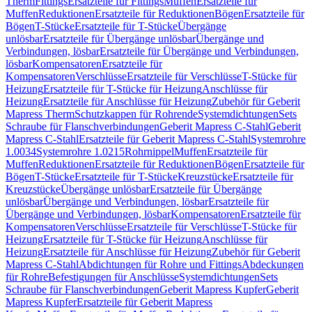
Therm
Fittings
Ersatzteile für Fittings
Muffen
Ersatzteile für
Muffen
Reduktionen
Ersatzteile für Reduktionen
Bögen
Ersatzteile für
Bögen
T-Stücke
Ersatzteile für T-Stücke
Übergänge
unlösbar
Ersatzteile für Übergänge unlösbar
Übergänge und
Verbindungen, lösbar
Ersatzteile für Übergänge und Verbindungen,
lösbar
Kompensatoren
Ersatzteile für
Kompensatoren
Verschlüsse
Ersatzteile für Verschlüsse
T-Stücke für
Heizung
Ersatzteile für T-Stücke für Heizung
Anschlüsse für
Heizung
Ersatzteile für Anschlüsse für Heizung
Zubehör für Geberit
Mapress Therm
Schutzkappen für Rohrende
Systemdichtungen
Sets
Schraube für Flanschverbindungen
Geberit Mapress C-Stahl
Geberit
Mapress C-Stahl
Ersatzteile für Geberit Mapress C-Stahl
Systemrohre
1.0034
Systemrohre 1.0215
Rohrnippel
Muffen
Ersatzteile für
Muffen
Reduktionen
Ersatzteile für Reduktionen
Bögen
Ersatzteile für
Bögen
T-Stücke
Ersatzteile für T-Stücke
Kreuzstücke
Ersatzteile für
Kreuzstücke
Übergänge unlösbar
Ersatzteile für Übergänge
unlösbar
Übergänge und Verbindungen, lösbar
Ersatzteile für
Übergänge und Verbindungen, lösbar
Kompensatoren
Ersatzteile für
Kompensatoren
Verschlüsse
Ersatzteile für Verschlüsse
T-Stücke für
Heizung
Ersatzteile für T-Stücke für Heizung
Anschlüsse für
Heizung
Ersatzteile für Anschlüsse für Heizung
Zubehör für Geberit
Mapress C-Stahl
Abdichtungen für Rohre und Fittings
Abdeckungen
für Rohre
Befestigungen für Anschlüsse
Systemdichtungen
Sets
Schraube für Flanschverbindungen
Geberit Mapress Kupfer
Geberit
Mapress Kupfer
Ersatzteile für Geberit Mapress