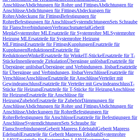
Anschlüsse
Abdichtungen für Rohre und Fittings
Abdichtungen für
Anschlüsse
Abdichtungen für Fittings
Abdeckungen für
Rohre
Abdeckung für Fittings
Befestigungen für
Rohre
Befestigungen für Anschlüsse
Systemdichtungen
Sets Schraube
für Flanschverbindungen
Verbrauchsmaterial
Geberit
Mepla
Systemrohre ML
Ersatzteile für Systemrohre ML
Systemrohre
Heizung ML
Ersatzteile für Systemrohre Heizung
ML
Fittings
Ersatzteile für Fittings
Kupplungen
Ersatzteile für
Kupplungen
Reduktionen
Ersatzteile für
Reduktionen
Winkel
Ersatzteile für Winkel
T-Stücke
Ersatzteile für T-
Stücke
Innenliegende Zirkulation
Übergänge unlösbar
Ersatzteile für
Übergänge unlösbar
Übergänge und Verbindungen, lösbar
Ersatzteile
für Übergänge und Verbindungen, lösbar
Verschlüsse
Ersatzteile für
Verschlüsse
Anschlüsse
Ersatzteile für Anschlüsse
Verteiler mit
Gewindeanschluss
Ersatzteile für Verteiler mit Gewindeanschluss
T-
Stücke für Heizung
Ersatzteile für T-Stücke für Heizung
Anschlüsse
für Heizung
Ersatzteile für Anschlüsse für
Heizung
Zubehör
Ersatzteile für Zubehör
Dämmungen für
Anschlüsse
Abdichtungen für Rohre und Fittings
Abdichtungen für
Anschlüsse
Abdeckungen für Rohre
Befestigungen für
Rohre
Befestigungen für Anschlüsse
Ersatzteile für Befestigungen für
Anschlüsse
Systemdichtungen
Sets Schraube für
Flanschverbindungen
Geberit Mapress Edelstahl
Geberit Mapress
Edelstahl
Ersatzteile für Geberit Mapress Edelstahl
Systemrohre
1.4401
Ersatzteile für Systemrohre 1.4401
Systemrohre