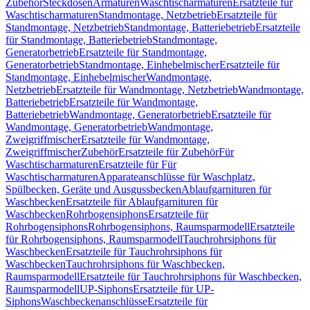
Zubehör
Steckdosen
Armaturen
Waschtischarmaturen
Ersatzteile für
Waschtischarmaturen
Standmontage, Netzbetrieb
Ersatzteile für
Standmontage, Netzbetrieb
Standmontage, Batteriebetrieb
Ersatzteile
für Standmontage, Batteriebetrieb
Standmontage,
Generatorbetrieb
Ersatzteile für Standmontage,
Generatorbetrieb
Standmontage, Einhebelmischer
Ersatzteile für
Standmontage, Einhebelmischer
Wandmontage,
Netzbetrieb
Ersatzteile für Wandmontage, Netzbetrieb
Wandmontage,
Batteriebetrieb
Ersatzteile für Wandmontage,
Batteriebetrieb
Wandmontage, Generatorbetrieb
Ersatzteile für
Wandmontage, Generatorbetrieb
Wandmontage,
Zweigriffmischer
Ersatzteile für Wandmontage,
Zweigriffmischer
Zubehör
Ersatzteile für Zubehör
Für
Waschtischarmaturen
Ersatzteile für Für
Waschtischarmaturen
Apparateanschlüsse für Waschplatz,
Spülbecken, Geräte und Ausgussbecken
Ablaufgarnituren für
Waschbecken
Ersatzteile für Ablaufgarnituren für
Waschbecken
Rohrbogensiphons
Ersatzteile für
Rohrbogensiphons
Rohrbogensiphons, Raumsparmodell
Ersatzteile
für Rohrbogensiphons, Raumsparmodell
Tauchrohrsiphons für
Waschbecken
Ersatzteile für Tauchrohrsiphons für
Waschbecken
Tauchrohrsiphons für Waschbecken,
Raumsparmodell
Ersatzteile für Tauchrohrsiphons für Waschbecken,
Raumsparmodell
UP-Siphons
Ersatzteile für UP-
Siphons
Waschbeckenanschlüsse
Ersatzteile für