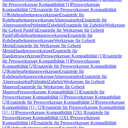
für Presswerkzeuge Kompatibilität [1]
Presswerkzeuge
Kompatibilität [2]
Ersatzteile für Presswerkzeuge Kompatibilität
[2]
Rohrbearbeitungswerkzeuge
Ersatzteile für
Rohrbearbeitungswerkzeuge
Abpressstopfen
Ersatzteile für
Abpressstopfen
Prüfmittel
Zubehör
Ersatzteile für Zubehör
Werkzeuge
für Geberit PushFit
Ersatzteile für Werkzeuge für Geberit
PushFit
Rohrbearbeitungswerkzeuge
Ersatzteile für
Rohrbearbeitungswerkzeuge
Werkzeuge für Geberit
Mepla
Ersatzteile für Werkzeuge für Geberit
Mepla
Handpresswerkzeuge
Ersatzteile für
Handpresswerkzeuge
Presswerkzeuge Kompatibilität [1]
Ersatzteile
für Presswerkzeuge Kompatibilität [1]
Presswerkzeuge
Kompatibilität [2]
Ersatzteile für Presswerkzeuge Kompatibilität
[2]
Rohrbearbeitungswerkzeuge
Ersatzteile für
Rohrbearbeitungswerkzeuge
Abpressstopfen
Ersatzteile für
Abpressstopfen
Prüfmittel
Zubehör
Werkzeuge für Geberit
Mapress
Ersatzteile für Werkzeuge für Geberit
Mapress
Presswerkzeuge Kompatibilität [1]
Ersatzteile für
Presswerkzeuge Kompatibilität [1]
Presswerkzeuge Kompatibilität
[2]
Ersatzteile für Presswerkzeuge Kompatibilität [2]
Presswerkzeuge
Kompatibilität [1] / [2]
Ersatzteile für Presswerkzeuge Kompatibilität
[1] / [2]
Presswerkzeuge Kompatibilität [2XL]
Ersatzteile für
Presswerkzeuge Kompatibilität [2XL]
Presswerkzeuge
Kompatibilität [4]
Ersatzteile für Presswerkzeuge Kompatibilität
[4]
Rohrbearbeitungswerkzeuge
Ersatzteile für