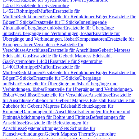
1.4521
Ersatzteile für Systemrohre
1.4521
Rohrnippel
Muffen
Ersatzteile für
Muffen
Reduktionen
Ersatzteile für Reduktionen
Bögen
Ersatzteile für
Bögen
T-Stücke
Ersatzteile für T-Stücke
Innenliegende
Zirkulation
Übergänge unlösbar
Ersatzteile für Übergänge
unlösbar
Übergänge und Verbindungen, lösbar
Ersatzteile für
Übergänge und Verbindungen, lösbar
Kompensatoren
Ersatzteile für
Kompensatoren
Verschlüsse
Ersatzteile für
Verschlüsse
Anschlüsse
Ersatzteile für Anschlüsse
Geberit Mapress
Edelstahl, Gas
Ersatzteile für Geberit Mapress Edelstahl,
Gas
Systemrohre 1.4401
Ersatzteile für Systemrohre
1.4401
Rohrnippel
Muffen
Ersatzteile für
Muffen
Reduktionen
Ersatzteile für Reduktionen
Bögen
Ersatzteile für
Bögen
T-Stücke
Ersatzteile für T-Stücke
Übergänge
unlösbar
Ersatzteile für Übergänge unlösbar
Übergänge und
Verbindungen, lösbar
Ersatzteile für Übergänge und Verbindungen,
lösbar
Verschlüsse
Ersatzteile für Verschlüsse
Anschlüsse
Ersatzteile
für Anschlüsse
Zubehör für Geberit Mapress Edelstahl
Ersatzteile für
Zubehör für Geberit Mapress Edelstahl
Schutzkappen für
Rohrende
Dämmungen für Anschlüsse
Isolierungen für Rohre und
Fittings
Abdichtungen für Rohre und Fittings
Befestigungen für
Anschlüsse
Ersatzteile für Befestigungen für
Anschlüsse
Systemdichtungen
Sets Schraube für
Flanschverbindungen
Geberit Mapress Therm
Systemrohre