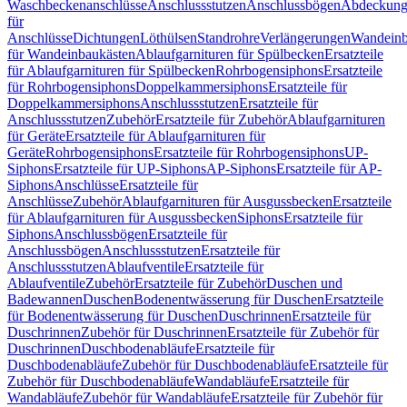
Waschbeckenanschlüsse
Anschlussstutzen
Anschlussbögen
Abdeckung
für
Anschlüsse
Dichtungen
Löthülsen
Standrohre
Verlängerungen
Wandeinb
für Wandeinbaukästen
Ablaufgarnituren für Spülbecken
Ersatzteile
für Ablaufgarnituren für Spülbecken
Rohrbogensiphons
Ersatzteile
für Rohrbogensiphons
Doppelkammersiphons
Ersatzteile für
Doppelkammersiphons
Anschlussstutzen
Ersatzteile für
Anschlussstutzen
Zubehör
Ersatzteile für Zubehör
Ablaufgarnituren
für Geräte
Ersatzteile für Ablaufgarnituren für
Geräte
Rohrbogensiphons
Ersatzteile für Rohrbogensiphons
UP-
Siphons
Ersatzteile für UP-Siphons
AP-Siphons
Ersatzteile für AP-
Siphons
Anschlüsse
Ersatzteile für
Anschlüsse
Zubehör
Ablaufgarnituren für Ausgussbecken
Ersatzteile
für Ablaufgarnituren für Ausgussbecken
Siphons
Ersatzteile für
Siphons
Anschlussbögen
Ersatzteile für
Anschlussbögen
Anschlussstutzen
Ersatzteile für
Anschlussstutzen
Ablaufventile
Ersatzteile für
Ablaufventile
Zubehör
Ersatzteile für Zubehör
Duschen und
Badewannen
Duschen
Bodenentwässerung für Duschen
Ersatzteile
für Bodenentwässerung für Duschen
Duschrinnen
Ersatzteile für
Duschrinnen
Zubehör für Duschrinnen
Ersatzteile für Zubehör für
Duschrinnen
Duschbodenabläufe
Ersatzteile für
Duschbodenabläufe
Zubehör für Duschbodenabläufe
Ersatzteile für
Zubehör für Duschbodenabläufe
Wandabläufe
Ersatzteile für
Wandabläufe
Zubehör für Wandabläufe
Ersatzteile für Zubehör für