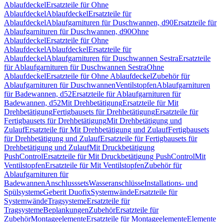
Ablaufdeckel
Ersatzteile für Ohne
Ablaufdeckel
Ablaufdeckel
Ersatzteile für
Ablaufdeckel
Ablaufgarnituren für Duschwannen, d90
Ersatzteile für
Ablaufgarnituren für Duschwannen, d90
Ohne
Ablaufdeckel
Ersatzteile für Ohne
Ablaufdeckel
Ablaufdeckel
Ersatzteile für
Ablaufdeckel
Ablaufgarnituren für Duschwannen Sestra
Ersatzteile
für Ablaufgarnituren für Duschwannen Sestra
Ohne
Ablaufdeckel
Ersatzteile für Ohne Ablaufdeckel
Zubehör für
Ablaufgarnituren für Duschwannen
Ventilstopfen
Ablaufgarnituren
für Badewannen, d52
Ersatzteile für Ablaufgarnituren für
Badewannen, d52
Mit Drehbetätigung
Ersatzteile für Mit
Drehbetätigung
Fertigbausets für Drehbetätigung
Ersatzteile für
Fertigbausets für Drehbetätigung
Mit Drehbetätigung und
Zulauf
Ersatzteile für Mit Drehbetätigung und Zulauf
Fertigbausets
für Drehbetätigung und Zulauf
Ersatzteile für Fertigbausets für
Drehbetätigung und Zulauf
Mit Druckbetätigung
PushControl
Ersatzteile für Mit Druckbetätigung PushControl
Mit
Ventilstopfen
Ersatzteile für Mit Ventilstopfen
Zubehör für
Ablaufgarnituren für
Badewannen
Anschlusssets
Wasseranschlüsse
Installations- und
Spülsysteme
Geberit Duofix
Systemwände
Ersatzteile für
Systemwände
Tragsysteme
Ersatzteile für
Tragsysteme
Beplankungen
Zubehör
Ersatzteile für
Zubehör
Montageelemente
Ersatzteile für Montageelemente
Elemente