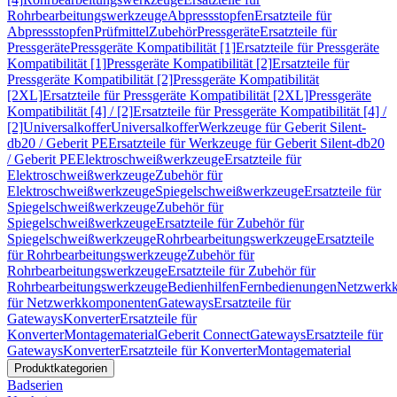
Rohrbearbeitungswerkzeuge
Abpressstopfen
Ersatzteile für
Abpressstopfen
Prüfmittel
Zubehör
Pressgeräte
Ersatzteile für
Pressgeräte
Pressgeräte Kompatibilität [1]
Ersatzteile für Pressgeräte
Kompatibilität [1]
Pressgeräte Kompatibilität [2]
Ersatzteile für
Pressgeräte Kompatibilität [2]
Pressgeräte Kompatibilität
[2XL]
Ersatzteile für Pressgeräte Kompatibilität [2XL]
Pressgeräte
Kompatibilität [4] / [2]
Ersatzteile für Pressgeräte Kompatibilität [4] /
[2]
Universalkoffer
Universalkoffer
Werkzeuge für Geberit Silent-
db20 / Geberit PE
Ersatzteile für Werkzeuge für Geberit Silent-db20
/ Geberit PE
Elektroschweißwerkzeuge
Ersatzteile für
Elektroschweißwerkzeuge
Zubehör für
Elektroschweißwerkzeuge
Spiegelschweißwerkzeuge
Ersatzteile für
Spiegelschweißwerkzeuge
Zubehör für
Spiegelschweißwerkzeuge
Ersatzteile für Zubehör für
Spiegelschweißwerkzeuge
Rohrbearbeitungswerkzeuge
Ersatzteile
für Rohrbearbeitungswerkzeuge
Zubehör für
Rohrbearbeitungswerkzeuge
Ersatzteile für Zubehör für
Rohrbearbeitungswerkzeuge
Bedienhilfen
Fernbedienungen
Netzwerk
für Netzwerkkomponenten
Gateways
Ersatzteile für
Gateways
Konverter
Ersatzteile für
Konverter
Montagematerial
Geberit Connect
Gateways
Ersatzteile für
Gateways
Konverter
Ersatzteile für Konverter
Montagematerial
Produktkategorien
Badserien