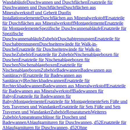
Wandabläufe
Duschwannen und Duschflächen
Ersatzteile für
Duschwannen und Duschflächen
Duschflächen aus
Mineralwerkstoff und Geberit Duofix
Installationselemente
Duschflächen aus Mineralwerkstoff
Ersatzteile
für Duschflächen aus Mineralwerkstoff
Montagelemente
Ersatzteile
für Montagelemente
Spezifische Duschwannenabläufe
Ersatzteile für
Spezifische
Duschwannenabläufe
Zubehör
Duschabtrennungen
Ersatzteile für
Duschabtrennungen
Duschseitenwände für Walk-in-
Dusche
Ersatzteile für Duschseitenwände für Walk-in-
Dusche
Zubehör
Ersatzteile für Zubehör
Nischenablageboxen für
Duschen
Ersatzteile für Nischenablageboxen für
Duschen
Nischenablageboxen
Ersatzteile für
Nischenablageboxen
Zubehör
Badewannen
Badewannen aus
Sanitäracryl
Ersatzteile für Badewannen aus
Sanitäracryl
Rechteckbadewannen
Ersatzteile für
Rechteckbadewannen
Badewannen aus Mineralwerkstoff
Ersatzteile
für Badewannen aus Mineralwerkstoff
Badewannen für
Babys
Ersatzteile für Badewannen für
Babys
Montagelemente
Ersatzteile für Montagelemente
Sets Füße und
Sets Traversen und Wandanker
Ersatzteile für Sets Füße und Sets
Traversen und Wandanker
Zubehör
Reparatursets
Weiteres
Zubehör
Apparateanschlüsse für Duschen und
Badewannen
Ablaufgarnituren für Duschwannen, d52
Ersatzteile für
Ablaufgarnituren für Duschwannen, d52
Ohne