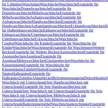
für Löthülsen
Waschplatz
Waschtische
Waschtische
Ersatzteile für
Waschtische
Doppelwaschtische
Ersatzteile für
Doppelwaschtische
Möbelwaschtische
Ersatzteile für
Möbelwaschtische
Aufsatzwaschtische
Ersatzteile für
Aufsatzwaschtische
Handwaschbecken
Ersatzteile für
Handwaschbecken
Aufsatzhandwaschbecken
Eckhandwaschbecken
H
für Halbeinbauwaschtische
Einbauwaschtische
Ersatzteile für
Einbauwaschtische
Unterbauwaschtische
Ersatzteile für
Unterbauwaschtische
Eckwaschtische
Waschtische
Comfort
Waschtische für Kinder
Ersatzteile für Waschtische für
Kinder
Waschtische
Waschrinnen
Ersatzteile für Waschrinnen
Weitere
Becken
Ersatzteile für Weitere Becken
Ausgussbecken
Ersatzteile für
Ausgussbecken
Ausgüsse
Ersatzteile für
Ausgüsse
Mehrzweckbecken
Gipsfangbecken
Waschtische für
Klassenräume
Ersatzteile für Waschtische für
Klassenräume
Zubehör
Säulen
Ersatzteile für
Säulen
Halbsäulen
Ersatzteile für
Halbsäulen
Zubehör
Ablaufdeckel
Befestigungsmaterial
Dekorblenden
W
Waschtisch mit Unterschrank
Sets Handwaschbecken mit
Unterschrank
Ersatzteile für Sets Handwaschbecken mit
Unterschrank
Sets Waschtisch mit Unterschrank
Ersatzteile für Sets
Waschtisch mit Unterschrank
Sets Möbelwaschtisch mit
Unterschrank
Ersatzteile für Sets Möbelwaschtisch mit
Unterschrank
Badezimmermöbel
Waschtischunterschränke
Ersatzteile