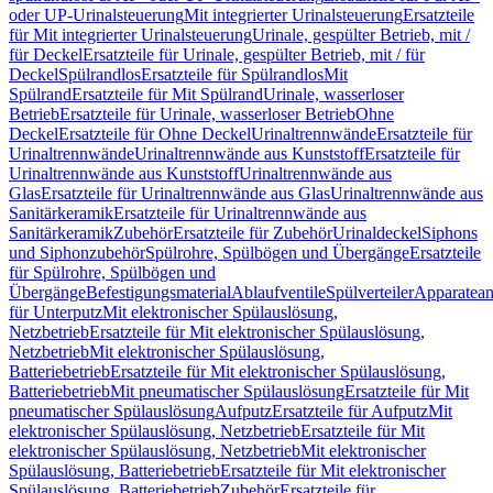
oder UP-Urinalsteuerung
Mit integrierter Urinalsteuerung
Ersatzteile
für Mit integrierter Urinalsteuerung
Urinale, gespülter Betrieb, mit /
für Deckel
Ersatzteile für Urinale, gespülter Betrieb, mit / für
Deckel
Spülrandlos
Ersatzteile für Spülrandlos
Mit
Spülrand
Ersatzteile für Mit Spülrand
Urinale, wasserloser
Betrieb
Ersatzteile für Urinale, wasserloser Betrieb
Ohne
Deckel
Ersatzteile für Ohne Deckel
Urinaltrennwände
Ersatzteile für
Urinaltrennwände
Urinaltrennwände aus Kunststoff
Ersatzteile für
Urinaltrennwände aus Kunststoff
Urinaltrennwände aus
Glas
Ersatzteile für Urinaltrennwände aus Glas
Urinaltrennwände aus
Sanitärkeramik
Ersatzteile für Urinaltrennwände aus
Sanitärkeramik
Zubehör
Ersatzteile für Zubehör
Urinaldeckel
Siphons
und Siphonzubehör
Spülrohre, Spülbögen und Übergänge
Ersatzteile
für Spülrohre, Spülbögen und
Übergänge
Befestigungsmaterial
Ablaufventile
Spülverteiler
Apparatean
für Unterputz
Mit elektronischer Spülauslösung,
Netzbetrieb
Ersatzteile für Mit elektronischer Spülauslösung,
Netzbetrieb
Mit elektronischer Spülauslösung,
Batteriebetrieb
Ersatzteile für Mit elektronischer Spülauslösung,
Batteriebetrieb
Mit pneumatischer Spülauslösung
Ersatzteile für Mit
pneumatischer Spülauslösung
Aufputz
Ersatzteile für Aufputz
Mit
elektronischer Spülauslösung, Netzbetrieb
Ersatzteile für Mit
elektronischer Spülauslösung, Netzbetrieb
Mit elektronischer
Spülauslösung, Batteriebetrieb
Ersatzteile für Mit elektronischer
Spülauslösung, Batteriebetrieb
Zubehör
Ersatzteile für