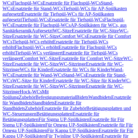
WCs
Flachspül-WCs
Ersatzteile für Flachspül-WCs
Stand-
WCs
Ersatzteile für Stand-WCs
Tiefspül-WCs für AP-Spülkasten
aufgesetzt
Ersatzteile für Tiefspül-WCs für AP-Spülkasten
aufgesetzt
Tiefspül-WCs
Ersatzteile für Tiefspül-WCs
Flachspül-
WCs
Ersatzteile für Flachspül-WCs
AP-Spülkästen für WCs, aus
Sanitärkeramik
Aufgesetzt
WC-Sitze
Ersatzteile für WC-Sitze
WC-
Sitze
Ersatzteile für WC-Sitze
Comfort WCs
Ersatzteile für Comfort
WCs
Tiefspül-WCs erhöht
Ersatzteile für Tiefspül-WCs
erhöht
Flachspül-WCs erhöht
Ersatzteile für Flachspül-WCs
erhöht
Tiefspül-WCs verlängert
Ersatzteile für Tiefspül-WCs
verlängert
Comfort WC-Sitze
Ersatzteile für Comfort WC-Sitze
WC-
Sitze
Ersatzteile für WC-Sitze
WC-Sitzringe
Ersatzteile für WC-
Sitzringe
WCs für Kinder
Ersatzteile für WCs für Kinder
Wand-
WCs
Ersatzteile für Wand-WCs
Stand-WCs
Ersatzteile für Stand-
WCs
WC-Sitze für Kinder
Ersatzteile für WC-Sitze für Kinder
WC-
Sitze
Ersatzteile für WC-Sitze
WC-Sitzringe
Ersatzteile für WC-
Sitzringe
Hock-WCs
Mit
Spülung
Zubehör
Befestigungsmaterial
Bidets
Wandbidets
Ersatzteile
für Wandbidets
Standbidets
Ersatzteile für
Standbidets
Zubehör
Ersatzteile für Zubehör
Betätigungsplatten und
WC-Steuerungen
Betätigungsplatten
Ersatzteile für
Betätigungsplatten
Für Sigma UP-Spülkästen
Ersatzteile für Für
Sigma UP-Spülkästen
Für Omega UP-Spülkästen
Ersatzteile für Für
Omega UP-Spülkästen
Für Kappa UP-Spülkästen
Ersatzteile für Für
Kappa UP-Spülkästen
Für Twinline UP-Spülkästen
Ersatzteile für