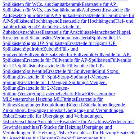
Spülkästen für WCs, aus Sanitärkeramik
Ersatzteile für AP-
Spülkästen für WCs, aus Sanitärkeramik
Aufgesetzt
Ersatzteile für
Aufgesetzt
Spülrohre für AP-Spülkästen
Ersatzteile für Spülrohre für
AP-Spülkästen
Hochhängend
Ersatzteile für Hochhängend
Tief- und
halbhochhängend
Zubehör
Ersatzteile für
Zubehör
Anschlüsse
Ersatzteile für Anschlüsse
Manschetten
Nippel,
Rosetten und Staueinsätze
Verbrauchsmaterial
Spülventile
UP-
Spülkästen
Sigma UP-Spülkästen
Ersatzteile für Sigma UP-
Spülkästen
Spülrohre
Zubehör
Füll- und
Spülventile
Füllventile
Ersatzteile für Füllventile
Füllventile für AP-
Spülkästen
Ersatzteile für Füllventile für AP-Spülkästen
Füllventile
für UP-Spülkästen
Ersatzteile für Füllventile für UP-
Spülkästen
Spülventile
Ersatzteile für Spülventile
Spül-Stopp-
Spülung
Ersatzteile für Spül-Stopp-Spülung
1-Mengen-
Spülung
Ersatzteile für 1-Mengen-Spülung
2-Mengen-
Spülung
Ersatzteile für 2-Mengen-
Spülung
Versorgungssysteme
Geberit FlowFit
Systemrohre
ML
Systemrohre Heizung ML
Fittings
Ersatzteile für
Fittings
Kupplungen
Reduktionen
Bögen
T-Stücke
Innenliegende
Zirkulation
Übergänge unlösbar
Übergänge und Verbindungen,
lösbar
Ersatzteile für Übergänge und Verbindungen,
lösbar
Verschlüsse
Anschlüsse
Ersatzteile für Anschlüsse
Verteiler mit
Gewindeanschluss
T-Stücke für Heizung
Übergänge und
Verbindungen für Heizung, lösbar
Anschlüsse für Heizung
Ersatzteile
für Anschlüsse für Heizung
Zubehör
Dämmungen für