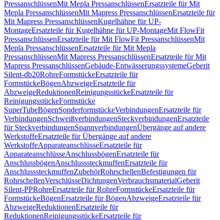
Pressanschlüssen
Mit Mepla Pressanschlüssen
Ersatzteile für Mit
Mepla Pressanschlüssen
Mit Mapress Pressanschlüssen
Ersatzteile für
Mit Mapress Pressanschlüssen
Kugelhähne für UP-
Montage
Ersatzteile für Kugelhähne für UP-Montage
Mit FlowFit
Pressanschlüssen
Ersatzteile für Mit FlowFit Pressanschlüssen
Mit
Mepla Pressanschlüssen
Ersatzteile für Mit Mepla
Pressanschlüssen
Mit Mapress Pressanschlüssen
Ersatzteile für Mit
Mapress Pressanschlüssen
Gebäude-Entwässerungssysteme
Geberit
Silent-db20
Rohre
Formstücke
Ersatzteile für
Formstücke
Bögen
Abzweige
Ersatzteile für
Abzweige
Reduktionen
Reinigungsstücke
Ersatzteile für
Reinigungsstücke
Formstücke
SuperTube
Bögen
Sonderformstücke
Verbindungen
Ersatzteile für
Verbindungen
Schweißverbindungen
Steckverbindungen
Ersatzteile
für Steckverbindungen
Spannverbindungen
Übergänge auf andere
Werkstoffe
Ersatzteile für Übergänge auf andere
Werkstoffe
Apparateanschlüsse
Ersatzteile für
Apparateanschlüsse
Anschlussbögen
Ersatzteile für
Anschlussbögen
Anschlusssteckmuffen
Ersatzteile für
Anschlusssteckmuffen
Zubehör
Rohrschellen
Befestigungen für
Rohrschellen
Verschlüsse
Dichtungen
Verbrauchsmaterial
Geberit
Silent-PP
Rohre
Ersatzteile für Rohre
Formstücke
Ersatzteile für
Formstücke
Bögen
Ersatzteile für Bögen
Abzweige
Ersatzteile für
Abzweige
Reduktionen
Ersatzteile für
Reduktionen
Reinigungsstücke
Ersatzteile für