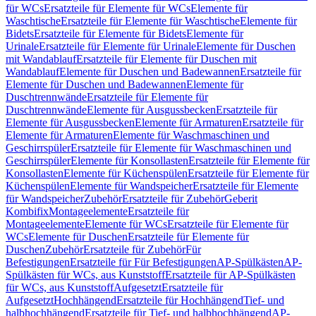
für WCs
Ersatzteile für Elemente für WCs
Elemente für
Waschtische
Ersatzteile für Elemente für Waschtische
Elemente für
Bidets
Ersatzteile für Elemente für Bidets
Elemente für
Urinale
Ersatzteile für Elemente für Urinale
Elemente für Duschen
mit Wandablauf
Ersatzteile für Elemente für Duschen mit
Wandablauf
Elemente für Duschen und Badewannen
Ersatzteile für
Elemente für Duschen und Badewannen
Elemente für
Duschtrennwände
Ersatzteile für Elemente für
Duschtrennwände
Elemente für Ausgussbecken
Ersatzteile für
Elemente für Ausgussbecken
Elemente für Armaturen
Ersatzteile für
Elemente für Armaturen
Elemente für Waschmaschinen und
Geschirrspüler
Ersatzteile für Elemente für Waschmaschinen und
Geschirrspüler
Elemente für Konsollasten
Ersatzteile für Elemente für
Konsollasten
Elemente für Küchenspülen
Ersatzteile für Elemente für
Küchenspülen
Elemente für Wandspeicher
Ersatzteile für Elemente
für Wandspeicher
Zubehör
Ersatzteile für Zubehör
Geberit
Kombifix
Montageelemente
Ersatzteile für
Montageelemente
Elemente für WCs
Ersatzteile für Elemente für
WCs
Elemente für Duschen
Ersatzteile für Elemente für
Duschen
Zubehör
Ersatzteile für Zubehör
Für
Befestigungen
Ersatzteile für Für Befestigungen
AP-Spülkästen
AP-
Spülkästen für WCs, aus Kunststoff
Ersatzteile für AP-Spülkästen
für WCs, aus Kunststoff
Aufgesetzt
Ersatzteile für
Aufgesetzt
Hochhängend
Ersatzteile für Hochhängend
Tief- und
halbhochhängend
Ersatzteile für Tief- und halbhochhängend
AP-