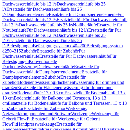
Dachwassereinläufe bis 12 l/s
Dachwassereinläufe bis 25
l/s
Ersatzteile für Dachwassereinläufe bis 25
l/s
Dampfsperrenelemente
Ersatzteile für Dampfsperrenelemente
Für
Dachwassereinläufe bis 12 l/s
Ersatzteile für Für Dachwassereinläufe
bis 12 l/s
Dachwassereinläufe bis 25 l/s
Notüberläufe
Ersatzteile für
Notüberläufe
Für Dachwassereinläufe bis 12 l/s
Ersatzteile für Für
Dachwassereinläufe bis 12 l/s
Dachwassereinläufe bis 25
l/s
Ersatzteile für Dachwassereinläufe bis 25
l/s
Befestigungen
Befestigungssystem d40–200
Befestigungssystem
d250–315
Zubehör
Ersatzteile für Zubehör
Für
Dachwassereinläufe
Ersatzteile für Für Dachwassereinläufe
Für
Befestigungen
Konventionelle
Dachentwässerung
Dachwassereinläufe
Ersatzteile für
Dachwassereinläufe
Dampfsperrenelemente
Ersatzteile für
Dampfsperrenelemente
Zubehör
Ersatzteile für
Zubehör
Bodenentwässerung
Flächenentwässerung für drinnen und
draußen
Ersatzteile für Flächenentwässerung für drinnen und
draußen
Bodenabläufe 13 x 13 cm
Ersatzteile für Bodenabläufe 13 x
13 cm
Bodeneinläufe für Balkone und Terrassen, 13 x 13
cm
Ersatzteile für Bodeneinläufe für Balkone und Terrassen, 13 x 13
cm
Zubehör
Ersatzteile für Zubehör
Werkzeuge,
Netzwerkkomponenten und Software
Werkzeuge
Werkzeuge für
Geberit FlowFit
Ersatzteile für Werkzeuge für Geberit
FlowFit
Handpresswerkzeuge
Ersatzteile für
Handpresswerkzeuge
Presswerkzeuge Kompatibilität [1]
Ersatzteile