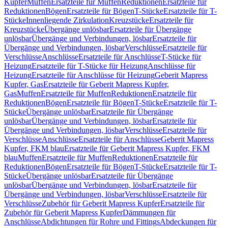
Kupfer
Muffen
Ersatzteile für Muffen
Reduktionen
Ersatzteile für
Reduktionen
Bögen
Ersatzteile für Bögen
T-Stücke
Ersatzteile für T-
Stücke
Innenliegende Zirkulation
Kreuzstücke
Ersatzteile für
Kreuzstücke
Übergänge unlösbar
Ersatzteile für Übergänge
unlösbar
Übergänge und Verbindungen, lösbar
Ersatzteile für
Übergänge und Verbindungen, lösbar
Verschlüsse
Ersatzteile für
Verschlüsse
Anschlüsse
Ersatzteile für Anschlüsse
T-Stücke für
Heizung
Ersatzteile für T-Stücke für Heizung
Anschlüsse für
Heizung
Ersatzteile für Anschlüsse für Heizung
Geberit Mapress
Kupfer, Gas
Ersatzteile für Geberit Mapress Kupfer,
Gas
Muffen
Ersatzteile für Muffen
Reduktionen
Ersatzteile für
Reduktionen
Bögen
Ersatzteile für Bögen
T-Stücke
Ersatzteile für T-
Stücke
Übergänge unlösbar
Ersatzteile für Übergänge
unlösbar
Übergänge und Verbindungen, lösbar
Ersatzteile für
Übergänge und Verbindungen, lösbar
Verschlüsse
Ersatzteile für
Verschlüsse
Anschlüsse
Ersatzteile für Anschlüsse
Geberit Mapress
Kupfer, FKM blau
Ersatzteile für Geberit Mapress Kupfer, FKM
blau
Muffen
Ersatzteile für Muffen
Reduktionen
Ersatzteile für
Reduktionen
Bögen
Ersatzteile für Bögen
T-Stücke
Ersatzteile für T-
Stücke
Übergänge unlösbar
Ersatzteile für Übergänge
unlösbar
Übergänge und Verbindungen, lösbar
Ersatzteile für
Übergänge und Verbindungen, lösbar
Verschlüsse
Ersatzteile für
Verschlüsse
Zubehör für Geberit Mapress Kupfer
Ersatzteile für
Zubehör für Geberit Mapress Kupfer
Dämmungen für
Anschlüsse
Abdichtungen für Rohre und Fittings
Abdeckungen für