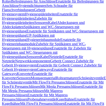
Rohre
Befestigungen für Anschlüsse
Ersatzteile für Befestigungen für
Anschlüsse
Systemdichtungen
Sets Schraube für
Flanschverbindungen
Geberit
Hygienesystem
Hygienespüleinheiten
Ersatzteile für
Hygienespüleinheiten
Zubehör für
Hygienespüleinheiten
Sensoren
Kabel
Abdeckungen und
Abdeckplatten
Spülkästen und WC-Steuerungen mit
Hygienespülung
Ersatzteile für Spülkästen und WC-Steuerungen mit
Hygienespülung
UP-Spülkästen mit
Hygienespülung
Hygieneeinbaumodule
Ersatzteile für
Hygieneeinbaumodule
Zubehör für Spülkästen und WC-
Steuerungen mit Hygienespülung
Ersatzteile für Zubehör für
Spülkästen und WC-Steuerungen mit
Hygienespülung
Sensoren
Kabel
Netzteile
Ersatzteile für
Netzteile
Netzwerkkomponenten
Geberit Connect Zubehör für
Geberit Hygienesystem
Ersatzteile für Geberit Connect Zubehör für
Geberit Hygienesystem
Gateways
Ersatzteile für
Gateways
Konverter
Ersatzteile für
Konverter
Sensoren
Montagematerial
Rohrarmaturen
Schrägsitzventile
E
für Schrägsitzventile
Mit FlowFit Pressanschlüssen
Ersatzteile für Mit
FlowFit Pressanschlüssen
Mit Mepla Pressanschlüssen
Ersatzteile für
Mit Mepla Pressanschlüssen
Mit Mapress
Pressanschlüssen
Ersatzteile für Mit Mapress
Pressanschlüssen
Probenahmeventile
Kugelhähne
Ersatzteile für
Kugelhähne
Mit FlowFit Pressanschlüssen
Ersatzteile für Mit FlowFit