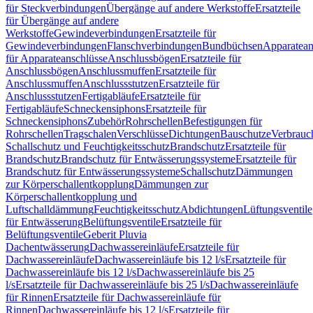
für Steckverbindungen
Übergänge auf andere Werkstoffe
Ersatzteile
für Übergänge auf andere
Werkstoffe
Gewindeverbindungen
Ersatzteile für
Gewindeverbindungen
Flanschverbindungen
Bundbüchsen
Apparatean
für Apparateanschlüsse
Anschlussbögen
Ersatzteile für
Anschlussbögen
Anschlussmuffen
Ersatzteile für
Anschlussmuffen
Anschlussstutzen
Ersatzteile für
Anschlussstutzen
Fertigabläufe
Ersatzteile für
Fertigabläufe
Schneckensiphons
Ersatzteile für
Schneckensiphons
Zubehör
Rohrschellen
Befestigungen für
Rohrschellen
Tragschalen
Verschlüsse
Dichtungen
Bauschutze
Verbrauc
Schallschutz und Feuchtigkeitsschutz
Brandschutz
Ersatzteile für
Brandschutz
Brandschutz für Entwässerungssysteme
Ersatzteile für
Brandschutz für Entwässerungssysteme
Schallschutz
Dämmungen
zur Körperschallentkopplung
Dämmungen zur
Körperschallentkopplung und
Luftschalldämmung
Feuchtigkeitsschutz
Abdichtungen
Lüftungsventile
für Entwässerung
Belüftungsventile
Ersatzteile für
Belüftungsventile
Geberit Pluvia
Dachentwässerung
Dachwassereinläufe
Ersatzteile für
Dachwassereinläufe
Dachwassereinläufe bis 12 l/s
Ersatzteile für
Dachwassereinläufe bis 12 l/s
Dachwassereinläufe bis 25
l/s
Ersatzteile für Dachwassereinläufe bis 25 l/s
Dachwassereinläufe
für Rinnen
Ersatzteile für Dachwassereinläufe für
Rinnen
Dachwassereinläufe bis 12 l/s
Ersatzteile für