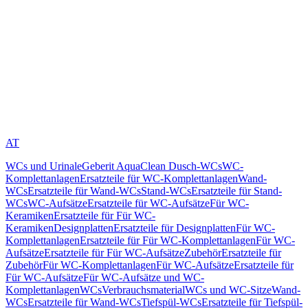
AT
WCs und Urinale
Geberit AquaClean Dusch-WCs
WC-
Komplettanlagen
Ersatzteile für WC-Komplettanlagen
Wand-
WCs
Ersatzteile für Wand-WCs
Stand-WCs
Ersatzteile für Stand-
WCs
WC-Aufsätze
Ersatzteile für WC-Aufsätze
Für WC-
Keramiken
Ersatzteile für Für WC-
Keramiken
Designplatten
Ersatzteile für Designplatten
Für WC-
Komplettanlagen
Ersatzteile für Für WC-Komplettanlagen
Für WC-
Aufsätze
Ersatzteile für Für WC-Aufsätze
Zubehör
Ersatzteile für
Zubehör
Für WC-Komplettanlagen
Für WC-Aufsätze
Ersatzteile für
Für WC-Aufsätze
Für WC-Aufsätze und WC-
Komplettanlagen
WCs
Verbrauchsmaterial
WCs und WC-Sitze
Wand-
WCs
Ersatzteile für Wand-WCs
Tiefspül-WCs
Ersatzteile für Tiefspül-