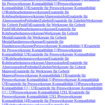
für Presswerkzeuge Kompatibilität [1]
Presswerkzeuge
Kompatibilität [2]
Ersatzteile für Presswerkzeuge Kompatibilität
[2]
Rohrbearbeitungswerkzeuge
Ersatzteile für
Rohrbearbeitungswerkzeuge
Abpressstopfen
Ersatzteile für
Abpressstopfen
Prüfmittel
Zubehör
Ersatzteile für Zubehör
Werkzeuge
für Geberit PushFit
Ersatzteile für Werkzeuge für Geberit
PushFit
Rohrbearbeitungswerkzeuge
Ersatzteile für
Rohrbearbeitungswerkzeuge
Werkzeuge für Geberit
Mepla
Ersatzteile für Werkzeuge für Geberit
Mepla
Handpresswerkzeuge
Ersatzteile für
Handpresswerkzeuge
Presswerkzeuge Kompatibilität [1]
Ersatzteile
für Presswerkzeuge Kompatibilität [1]
Presswerkzeuge
Kompatibilität [2]
Ersatzteile für Presswerkzeuge Kompatibilität
[2]
Rohrbearbeitungswerkzeuge
Ersatzteile für
Rohrbearbeitungswerkzeuge
Abpressstopfen
Ersatzteile für
Abpressstopfen
Prüfmittel
Zubehör
Werkzeuge für Geberit
Mapress
Ersatzteile für Werkzeuge für Geberit
Mapress
Presswerkzeuge Kompatibilität [1]
Ersatzteile für
Presswerkzeuge Kompatibilität [1]
Presswerkzeuge Kompatibilität
[2]
Ersatzteile für Presswerkzeuge Kompatibilität [2]
Presswerkzeuge
Kompatibilität [1] / [2]
Ersatzteile für Presswerkzeuge Kompatibilität
[1] / [2]
Presswerkzeuge Kompatibilität [2XL]
Ersatzteile für
Presswerkzeuge Kompatibilität [2XL]
Presswerkzeuge
Kompatibilität [4]
Ersatzteile für Presswerkzeuge Kompatibilität
[4]
Rohrbearbeitungswerkzeuge
Ersatzteile für