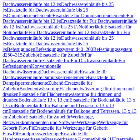
Dachwassereinläufe bis 12 l/s
Dachwassereinläufe bis 25
l/s
Ersatzteile für Dachwassereinläufe bis 25
l/s
Dampfsperrenelemente
Ersatzteile für Dampfsperrenelemente
Für
Dachwassereinläufe bis 12 l/s
Ersatzteile für Für Dachwassereinläufe
bis 12 l/s
Dachwassereinläufe bis 25 l/s
Notüberläufe
Ersatzteile für
Notüberläufe
Für Dachwassereinläufe bis 12 l/s
Ersatzteile für Für
Dachwassereinläufe bis 12 l/s
Dachwassereinläufe bis 25
l/s
Ersatzteile für Dachwassereinläufe bis 25
l/s
Befestigungen
Befestigungssystem d40–200
Befestigungssystem
d250–315
Zubehör
Ersatzteile für Zubehör
Für
Dachwassereinläufe
Ersatzteile für Für Dachwassereinläufe
Für
Befestigungen
Konventionelle
Dachentwässerung
Dachwassereinläufe
Ersatzteile für
Dachwassereinläufe
Dampfsperrenelemente
Ersatzteile für
Dampfsperrenelemente
Zubehör
Ersatzteile für
Zubehör
Bodenentwässerung
Flächenentwässerung für drinnen und
draußen
Ersatzteile für Flächenentwässerung für drinnen und
draußen
Bodenabläufe 13 x 13 cm
Ersatzteile für Bodenabläufe 13 x
13 cm
Bodeneinläufe für Balkone und Terrassen, 13 x 13
cm
Ersatzteile für Bodeneinläufe für Balkone und Terrassen, 13 x 13
cm
Zubehör
Ersatzteile für Zubehör
Werkzeuge,
Netzwerkkomponenten und Software
Werkzeuge
Werkzeuge für
Geberit FlowFit
Ersatzteile für Werkzeuge für Geberit
FlowFit
Handpresswerkzeuge
Ersatzteile für
Handpresswerkzeuge
Presswerkzeuge Kompatibilität [1]
Ersatzteile