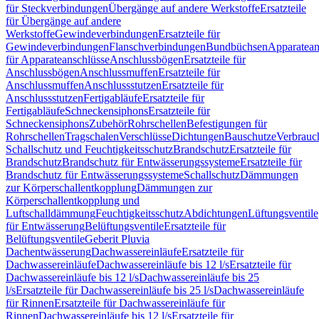
für Steckverbindungen
Übergänge auf andere Werkstoffe
Ersatzteile
für Übergänge auf andere
Werkstoffe
Gewindeverbindungen
Ersatzteile für
Gewindeverbindungen
Flanschverbindungen
Bundbüchsen
Apparatean
für Apparateanschlüsse
Anschlussbögen
Ersatzteile für
Anschlussbögen
Anschlussmuffen
Ersatzteile für
Anschlussmuffen
Anschlussstutzen
Ersatzteile für
Anschlussstutzen
Fertigabläufe
Ersatzteile für
Fertigabläufe
Schneckensiphons
Ersatzteile für
Schneckensiphons
Zubehör
Rohrschellen
Befestigungen für
Rohrschellen
Tragschalen
Verschlüsse
Dichtungen
Bauschutze
Verbrauc
Schallschutz und Feuchtigkeitsschutz
Brandschutz
Ersatzteile für
Brandschutz
Brandschutz für Entwässerungssysteme
Ersatzteile für
Brandschutz für Entwässerungssysteme
Schallschutz
Dämmungen
zur Körperschallentkopplung
Dämmungen zur
Körperschallentkopplung und
Luftschalldämmung
Feuchtigkeitsschutz
Abdichtungen
Lüftungsventile
für Entwässerung
Belüftungsventile
Ersatzteile für
Belüftungsventile
Geberit Pluvia
Dachentwässerung
Dachwassereinläufe
Ersatzteile für
Dachwassereinläufe
Dachwassereinläufe bis 12 l/s
Ersatzteile für
Dachwassereinläufe bis 12 l/s
Dachwassereinläufe bis 25
l/s
Ersatzteile für Dachwassereinläufe bis 25 l/s
Dachwassereinläufe
für Rinnen
Ersatzteile für Dachwassereinläufe für
Rinnen
Dachwassereinläufe bis 12 l/s
Ersatzteile für