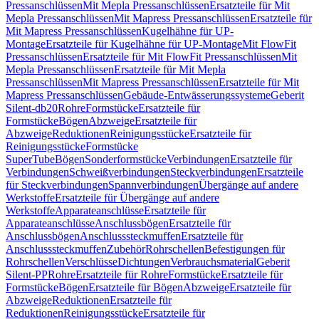
Pressanschlüssen
Mit Mepla Pressanschlüssen
Ersatzteile für Mit
Mepla Pressanschlüssen
Mit Mapress Pressanschlüssen
Ersatzteile für
Mit Mapress Pressanschlüssen
Kugelhähne für UP-
Montage
Ersatzteile für Kugelhähne für UP-Montage
Mit FlowFit
Pressanschlüssen
Ersatzteile für Mit FlowFit Pressanschlüssen
Mit
Mepla Pressanschlüssen
Ersatzteile für Mit Mepla
Pressanschlüssen
Mit Mapress Pressanschlüssen
Ersatzteile für Mit
Mapress Pressanschlüssen
Gebäude-Entwässerungssysteme
Geberit
Silent-db20
Rohre
Formstücke
Ersatzteile für
Formstücke
Bögen
Abzweige
Ersatzteile für
Abzweige
Reduktionen
Reinigungsstücke
Ersatzteile für
Reinigungsstücke
Formstücke
SuperTube
Bögen
Sonderformstücke
Verbindungen
Ersatzteile für
Verbindungen
Schweißverbindungen
Steckverbindungen
Ersatzteile
für Steckverbindungen
Spannverbindungen
Übergänge auf andere
Werkstoffe
Ersatzteile für Übergänge auf andere
Werkstoffe
Apparateanschlüsse
Ersatzteile für
Apparateanschlüsse
Anschlussbögen
Ersatzteile für
Anschlussbögen
Anschlusssteckmuffen
Ersatzteile für
Anschlusssteckmuffen
Zubehör
Rohrschellen
Befestigungen für
Rohrschellen
Verschlüsse
Dichtungen
Verbrauchsmaterial
Geberit
Silent-PP
Rohre
Ersatzteile für Rohre
Formstücke
Ersatzteile für
Formstücke
Bögen
Ersatzteile für Bögen
Abzweige
Ersatzteile für
Abzweige
Reduktionen
Ersatzteile für
Reduktionen
Reinigungsstücke
Ersatzteile für