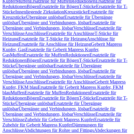
Kupfer
Muffen
Ersatzteile für Muffen
Reduktionen
Ersatzteile für
Reduktionen
Bögen
Ersatzteile für Bögen
T-Stücke
Ersatzteile für T-
Stücke
Innenliegende Zirkulation
Kreuzstücke
Ersatzteile für
Kreuzstücke
Übergänge unlösbar
Ersatzteile für Übergänge
unlösbar
Übergänge und Verbindungen, lösbar
Ersatzteile für
Übergänge und Verbindungen, lösbar
Verschlüsse
Ersatzteile für
Verschlüsse
Anschlüsse
Ersatzteile für Anschlüsse
T-Stücke für
Heizung
Ersatzteile für T-Stücke für Heizung
Anschlüsse für
Heizung
Ersatzteile für Anschlüsse für Heizung
Geberit Mapress
Kupfer, Gas
Ersatzteile für Geberit Mapress Kupfer,
Gas
Muffen
Ersatzteile für Muffen
Reduktionen
Ersatzteile für
Reduktionen
Bögen
Ersatzteile für Bögen
T-Stücke
Ersatzteile für T-
Stücke
Übergänge unlösbar
Ersatzteile für Übergänge
unlösbar
Übergänge und Verbindungen, lösbar
Ersatzteile für
Übergänge und Verbindungen, lösbar
Verschlüsse
Ersatzteile für
Verschlüsse
Anschlüsse
Ersatzteile für Anschlüsse
Geberit Mapress
Kupfer, FKM blau
Ersatzteile für Geberit Mapress Kupfer, FKM
blau
Muffen
Ersatzteile für Muffen
Reduktionen
Ersatzteile für
Reduktionen
Bögen
Ersatzteile für Bögen
T-Stücke
Ersatzteile für T-
Stücke
Übergänge unlösbar
Ersatzteile für Übergänge
unlösbar
Übergänge und Verbindungen, lösbar
Ersatzteile für
Übergänge und Verbindungen, lösbar
Verschlüsse
Ersatzteile für
Verschlüsse
Zubehör für Geberit Mapress Kupfer
Ersatzteile für
Zubehör für Geberit Mapress Kupfer
Dämmungen für
Anschlüsse
Abdichtungen für Rohre und Fittings
Abdeckungen für