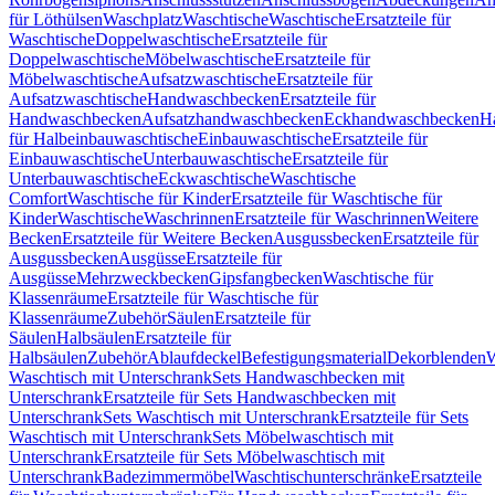
für Löthülsen
Waschplatz
Waschtische
Waschtische
Ersatzteile für
Waschtische
Doppelwaschtische
Ersatzteile für
Doppelwaschtische
Möbelwaschtische
Ersatzteile für
Möbelwaschtische
Aufsatzwaschtische
Ersatzteile für
Aufsatzwaschtische
Handwaschbecken
Ersatzteile für
Handwaschbecken
Aufsatzhandwaschbecken
Eckhandwaschbecken
H
für Halbeinbauwaschtische
Einbauwaschtische
Ersatzteile für
Einbauwaschtische
Unterbauwaschtische
Ersatzteile für
Unterbauwaschtische
Eckwaschtische
Waschtische
Comfort
Waschtische für Kinder
Ersatzteile für Waschtische für
Kinder
Waschtische
Waschrinnen
Ersatzteile für Waschrinnen
Weitere
Becken
Ersatzteile für Weitere Becken
Ausgussbecken
Ersatzteile für
Ausgussbecken
Ausgüsse
Ersatzteile für
Ausgüsse
Mehrzweckbecken
Gipsfangbecken
Waschtische für
Klassenräume
Ersatzteile für Waschtische für
Klassenräume
Zubehör
Säulen
Ersatzteile für
Säulen
Halbsäulen
Ersatzteile für
Halbsäulen
Zubehör
Ablaufdeckel
Befestigungsmaterial
Dekorblenden
W
Waschtisch mit Unterschrank
Sets Handwaschbecken mit
Unterschrank
Ersatzteile für Sets Handwaschbecken mit
Unterschrank
Sets Waschtisch mit Unterschrank
Ersatzteile für Sets
Waschtisch mit Unterschrank
Sets Möbelwaschtisch mit
Unterschrank
Ersatzteile für Sets Möbelwaschtisch mit
Unterschrank
Badezimmermöbel
Waschtischunterschränke
Ersatzteile