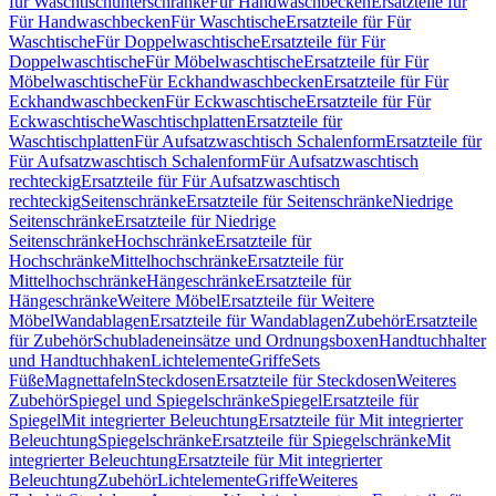
für Waschtischunterschränke
Für Handwaschbecken
Ersatzteile für
Für Handwaschbecken
Für Waschtische
Ersatzteile für Für
Waschtische
Für Doppelwaschtische
Ersatzteile für Für
Doppelwaschtische
Für Möbelwaschtische
Ersatzteile für Für
Möbelwaschtische
Für Eckhandwaschbecken
Ersatzteile für Für
Eckhandwaschbecken
Für Eckwaschtische
Ersatzteile für Für
Eckwaschtische
Waschtischplatten
Ersatzteile für
Waschtischplatten
Für Aufsatzwaschtisch Schalenform
Ersatzteile für
Für Aufsatzwaschtisch Schalenform
Für Aufsatzwaschtisch
rechteckig
Ersatzteile für Für Aufsatzwaschtisch
rechteckig
Seitenschränke
Ersatzteile für Seitenschränke
Niedrige
Seitenschränke
Ersatzteile für Niedrige
Seitenschränke
Hochschränke
Ersatzteile für
Hochschränke
Mittelhochschränke
Ersatzteile für
Mittelhochschränke
Hängeschränke
Ersatzteile für
Hängeschränke
Weitere Möbel
Ersatzteile für Weitere
Möbel
Wandablagen
Ersatzteile für Wandablagen
Zubehör
Ersatzteile
für Zubehör
Schubladeneinsätze und Ordnungsboxen
Handtuchhalter
und Handtuchhaken
Lichtelemente
Griffe
Sets
Füße
Magnettafeln
Steckdosen
Ersatzteile für Steckdosen
Weiteres
Zubehör
Spiegel und Spiegelschränke
Spiegel
Ersatzteile für
Spiegel
Mit integrierter Beleuchtung
Ersatzteile für Mit integrierter
Beleuchtung
Spiegelschränke
Ersatzteile für Spiegelschränke
Mit
integrierter Beleuchtung
Ersatzteile für Mit integrierter
Beleuchtung
Zubehör
Lichtelemente
Griffe
Weiteres