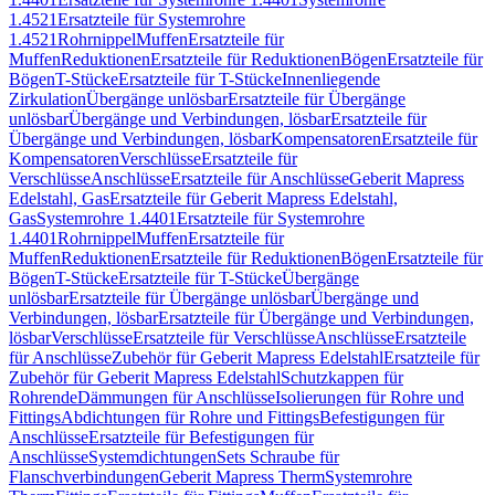
1.4521
Ersatzteile für Systemrohre
1.4521
Rohrnippel
Muffen
Ersatzteile für
Muffen
Reduktionen
Ersatzteile für Reduktionen
Bögen
Ersatzteile für
Bögen
T-Stücke
Ersatzteile für T-Stücke
Innenliegende
Zirkulation
Übergänge unlösbar
Ersatzteile für Übergänge
unlösbar
Übergänge und Verbindungen, lösbar
Ersatzteile für
Übergänge und Verbindungen, lösbar
Kompensatoren
Ersatzteile für
Kompensatoren
Verschlüsse
Ersatzteile für
Verschlüsse
Anschlüsse
Ersatzteile für Anschlüsse
Geberit Mapress
Edelstahl, Gas
Ersatzteile für Geberit Mapress Edelstahl,
Gas
Systemrohre 1.4401
Ersatzteile für Systemrohre
1.4401
Rohrnippel
Muffen
Ersatzteile für
Muffen
Reduktionen
Ersatzteile für Reduktionen
Bögen
Ersatzteile für
Bögen
T-Stücke
Ersatzteile für T-Stücke
Übergänge
unlösbar
Ersatzteile für Übergänge unlösbar
Übergänge und
Verbindungen, lösbar
Ersatzteile für Übergänge und Verbindungen,
lösbar
Verschlüsse
Ersatzteile für Verschlüsse
Anschlüsse
Ersatzteile
für Anschlüsse
Zubehör für Geberit Mapress Edelstahl
Ersatzteile für
Zubehör für Geberit Mapress Edelstahl
Schutzkappen für
Rohrende
Dämmungen für Anschlüsse
Isolierungen für Rohre und
Fittings
Abdichtungen für Rohre und Fittings
Befestigungen für
Anschlüsse
Ersatzteile für Befestigungen für
Anschlüsse
Systemdichtungen
Sets Schraube für
Flanschverbindungen
Geberit Mapress Therm
Systemrohre