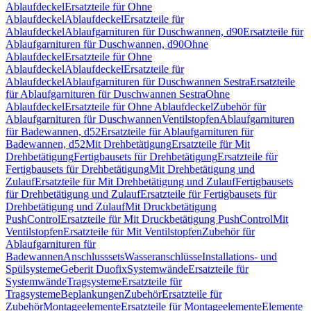
Ablaufdeckel
Ersatzteile für Ohne
Ablaufdeckel
Ablaufdeckel
Ersatzteile für
Ablaufdeckel
Ablaufgarnituren für Duschwannen, d90
Ersatzteile für
Ablaufgarnituren für Duschwannen, d90
Ohne
Ablaufdeckel
Ersatzteile für Ohne
Ablaufdeckel
Ablaufdeckel
Ersatzteile für
Ablaufdeckel
Ablaufgarnituren für Duschwannen Sestra
Ersatzteile
für Ablaufgarnituren für Duschwannen Sestra
Ohne
Ablaufdeckel
Ersatzteile für Ohne Ablaufdeckel
Zubehör für
Ablaufgarnituren für Duschwannen
Ventilstopfen
Ablaufgarnituren
für Badewannen, d52
Ersatzteile für Ablaufgarnituren für
Badewannen, d52
Mit Drehbetätigung
Ersatzteile für Mit
Drehbetätigung
Fertigbausets für Drehbetätigung
Ersatzteile für
Fertigbausets für Drehbetätigung
Mit Drehbetätigung und
Zulauf
Ersatzteile für Mit Drehbetätigung und Zulauf
Fertigbausets
für Drehbetätigung und Zulauf
Ersatzteile für Fertigbausets für
Drehbetätigung und Zulauf
Mit Druckbetätigung
PushControl
Ersatzteile für Mit Druckbetätigung PushControl
Mit
Ventilstopfen
Ersatzteile für Mit Ventilstopfen
Zubehör für
Ablaufgarnituren für
Badewannen
Anschlusssets
Wasseranschlüsse
Installations- und
Spülsysteme
Geberit Duofix
Systemwände
Ersatzteile für
Systemwände
Tragsysteme
Ersatzteile für
Tragsysteme
Beplankungen
Zubehör
Ersatzteile für
Zubehör
Montageelemente
Ersatzteile für Montageelemente
Elemente