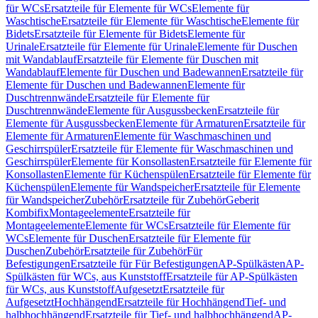
für WCs
Ersatzteile für Elemente für WCs
Elemente für
Waschtische
Ersatzteile für Elemente für Waschtische
Elemente für
Bidets
Ersatzteile für Elemente für Bidets
Elemente für
Urinale
Ersatzteile für Elemente für Urinale
Elemente für Duschen
mit Wandablauf
Ersatzteile für Elemente für Duschen mit
Wandablauf
Elemente für Duschen und Badewannen
Ersatzteile für
Elemente für Duschen und Badewannen
Elemente für
Duschtrennwände
Ersatzteile für Elemente für
Duschtrennwände
Elemente für Ausgussbecken
Ersatzteile für
Elemente für Ausgussbecken
Elemente für Armaturen
Ersatzteile für
Elemente für Armaturen
Elemente für Waschmaschinen und
Geschirrspüler
Ersatzteile für Elemente für Waschmaschinen und
Geschirrspüler
Elemente für Konsollasten
Ersatzteile für Elemente für
Konsollasten
Elemente für Küchenspülen
Ersatzteile für Elemente für
Küchenspülen
Elemente für Wandspeicher
Ersatzteile für Elemente
für Wandspeicher
Zubehör
Ersatzteile für Zubehör
Geberit
Kombifix
Montageelemente
Ersatzteile für
Montageelemente
Elemente für WCs
Ersatzteile für Elemente für
WCs
Elemente für Duschen
Ersatzteile für Elemente für
Duschen
Zubehör
Ersatzteile für Zubehör
Für
Befestigungen
Ersatzteile für Für Befestigungen
AP-Spülkästen
AP-
Spülkästen für WCs, aus Kunststoff
Ersatzteile für AP-Spülkästen
für WCs, aus Kunststoff
Aufgesetzt
Ersatzteile für
Aufgesetzt
Hochhängend
Ersatzteile für Hochhängend
Tief- und
halbhochhängend
Ersatzteile für Tief- und halbhochhängend
AP-