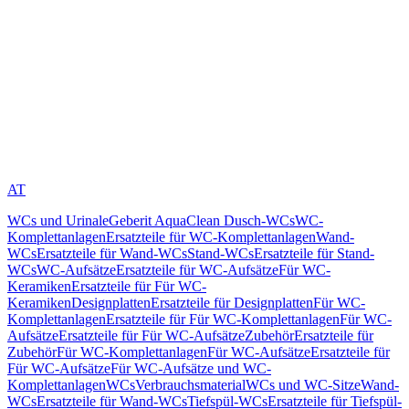
AT
WCs und Urinale
Geberit AquaClean Dusch-WCs
WC-
Komplettanlagen
Ersatzteile für WC-Komplettanlagen
Wand-
WCs
Ersatzteile für Wand-WCs
Stand-WCs
Ersatzteile für Stand-
WCs
WC-Aufsätze
Ersatzteile für WC-Aufsätze
Für WC-
Keramiken
Ersatzteile für Für WC-
Keramiken
Designplatten
Ersatzteile für Designplatten
Für WC-
Komplettanlagen
Ersatzteile für Für WC-Komplettanlagen
Für WC-
Aufsätze
Ersatzteile für Für WC-Aufsätze
Zubehör
Ersatzteile für
Zubehör
Für WC-Komplettanlagen
Für WC-Aufsätze
Ersatzteile für
Für WC-Aufsätze
Für WC-Aufsätze und WC-
Komplettanlagen
WCs
Verbrauchsmaterial
WCs und WC-Sitze
Wand-
WCs
Ersatzteile für Wand-WCs
Tiefspül-WCs
Ersatzteile für Tiefspül-