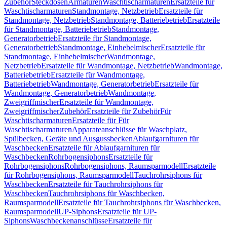
Zubehör
Steckdosen
Armaturen
Waschtischarmaturen
Ersatzteile für
Waschtischarmaturen
Standmontage, Netzbetrieb
Ersatzteile für
Standmontage, Netzbetrieb
Standmontage, Batteriebetrieb
Ersatzteile
für Standmontage, Batteriebetrieb
Standmontage,
Generatorbetrieb
Ersatzteile für Standmontage,
Generatorbetrieb
Standmontage, Einhebelmischer
Ersatzteile für
Standmontage, Einhebelmischer
Wandmontage,
Netzbetrieb
Ersatzteile für Wandmontage, Netzbetrieb
Wandmontage,
Batteriebetrieb
Ersatzteile für Wandmontage,
Batteriebetrieb
Wandmontage, Generatorbetrieb
Ersatzteile für
Wandmontage, Generatorbetrieb
Wandmontage,
Zweigriffmischer
Ersatzteile für Wandmontage,
Zweigriffmischer
Zubehör
Ersatzteile für Zubehör
Für
Waschtischarmaturen
Ersatzteile für Für
Waschtischarmaturen
Apparateanschlüsse für Waschplatz,
Spülbecken, Geräte und Ausgussbecken
Ablaufgarnituren für
Waschbecken
Ersatzteile für Ablaufgarnituren für
Waschbecken
Rohrbogensiphons
Ersatzteile für
Rohrbogensiphons
Rohrbogensiphons, Raumsparmodell
Ersatzteile
für Rohrbogensiphons, Raumsparmodell
Tauchrohrsiphons für
Waschbecken
Ersatzteile für Tauchrohrsiphons für
Waschbecken
Tauchrohrsiphons für Waschbecken,
Raumsparmodell
Ersatzteile für Tauchrohrsiphons für Waschbecken,
Raumsparmodell
UP-Siphons
Ersatzteile für UP-
Siphons
Waschbeckenanschlüsse
Ersatzteile für