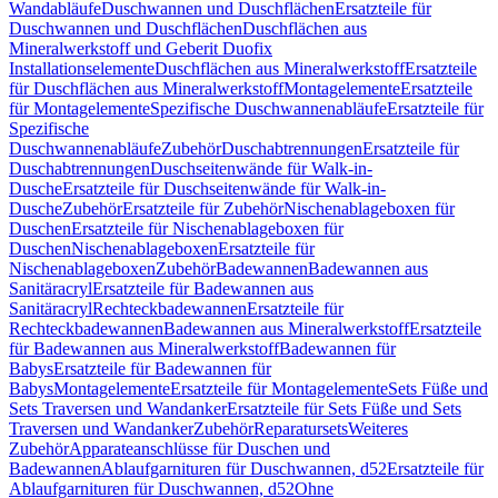
Wandabläufe
Duschwannen und Duschflächen
Ersatzteile für
Duschwannen und Duschflächen
Duschflächen aus
Mineralwerkstoff und Geberit Duofix
Installationselemente
Duschflächen aus Mineralwerkstoff
Ersatzteile
für Duschflächen aus Mineralwerkstoff
Montagelemente
Ersatzteile
für Montagelemente
Spezifische Duschwannenabläufe
Ersatzteile für
Spezifische
Duschwannenabläufe
Zubehör
Duschabtrennungen
Ersatzteile für
Duschabtrennungen
Duschseitenwände für Walk-in-
Dusche
Ersatzteile für Duschseitenwände für Walk-in-
Dusche
Zubehör
Ersatzteile für Zubehör
Nischenablageboxen für
Duschen
Ersatzteile für Nischenablageboxen für
Duschen
Nischenablageboxen
Ersatzteile für
Nischenablageboxen
Zubehör
Badewannen
Badewannen aus
Sanitäracryl
Ersatzteile für Badewannen aus
Sanitäracryl
Rechteckbadewannen
Ersatzteile für
Rechteckbadewannen
Badewannen aus Mineralwerkstoff
Ersatzteile
für Badewannen aus Mineralwerkstoff
Badewannen für
Babys
Ersatzteile für Badewannen für
Babys
Montagelemente
Ersatzteile für Montagelemente
Sets Füße und
Sets Traversen und Wandanker
Ersatzteile für Sets Füße und Sets
Traversen und Wandanker
Zubehör
Reparatursets
Weiteres
Zubehör
Apparateanschlüsse für Duschen und
Badewannen
Ablaufgarnituren für Duschwannen, d52
Ersatzteile für
Ablaufgarnituren für Duschwannen, d52
Ohne