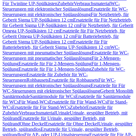
Für Twinline UP-Spülkästen
Zubehör
Verbrauchsmaterial
WC-
Steuerungen mit elektronischer Spülauslösung
Ersatzteile für WC-
Steuerungen mit elektronischer Spülauslösung
Für Netzbetrieb, für
Geberit Sigma UP-Spülkästen 12 cm
Ersatzteile für Für Netzbetrieb,
für Geberit Sigma UP-Spülkästen 12 cm
Für Netzbetrieb, für Geberit
Omega UP-Spülkästen 12 cm
Ersatzteile für Für Netzbetrieb, für
Geberit Omega UP-Spülkästen 12 cm
Für Batteriebetrieb, für
Geberit Sigma UP-Spülkästen 12 cm
Ersatzteile für Für
Batteriebetrieb, für Geberit Sigma UP-Spülkästen 12 cm
WC-
Steuerungen mit pneumatischer Spülauslösung
Ersatzteile für WC-
Steuerungen mit pneumatischer Spülauslösung
Für 2-Mengen-
Spülung
Ersatzteile für Für 2-Mengen-Spülung
Für 1-Mengen-
Spülung
Ersatzteile für Für 1-Mengen-Spülung
Zubehör für WC-
Steuerungen
Ersatzteile für Zubehör für WC-
Steuerungen
Rohbausets
Ersatzteile für Rohbausets
Für WC-
Steuerungen mit elektronischer Spülauslösung
Ersatzteile für Für
WC-Steuerungen mit elektronischer Spülauslösung
Geberit Monolith
Sanitärmodule
Sanitärmodule für WCs
Ersatzteile für Sanitärmodule
für WCs
Für Wand-WCs
Ersatzteile für Für Wand-WCs
Für Stand-
WCs
Ersatzteile für Für Stand-WCs
Zubehör
Ersatzteile für
Zubehör
Verbrauchsmaterial
Urinale
Urinale, gespülter Betrieb, mit
Spülrand
Ersatzteile für Urinale, gespülter Betrieb, mit
Spülrand
Ohne Deckel
Ersatzteile für Ohne Deckel
Urinale, gespülter
Betrieb, spülrandlos
Ersatzteile für Urinale, gespülter Betrieb,
spülrandlos
Für AP- oder UP-Urinalsteuerung
Ersatzteile für Für AP-