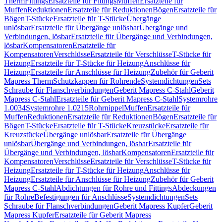
Therm
Fittings
Ersatzteile für Fittings
Muffen
Ersatzteile für
Muffen
Reduktionen
Ersatzteile für Reduktionen
Bögen
Ersatzteile für
Bögen
T-Stücke
Ersatzteile für T-Stücke
Übergänge
unlösbar
Ersatzteile für Übergänge unlösbar
Übergänge und
Verbindungen, lösbar
Ersatzteile für Übergänge und Verbindungen,
lösbar
Kompensatoren
Ersatzteile für
Kompensatoren
Verschlüsse
Ersatzteile für Verschlüsse
T-Stücke für
Heizung
Ersatzteile für T-Stücke für Heizung
Anschlüsse für
Heizung
Ersatzteile für Anschlüsse für Heizung
Zubehör für Geberit
Mapress Therm
Schutzkappen für Rohrende
Systemdichtungen
Sets
Schraube für Flanschverbindungen
Geberit Mapress C-Stahl
Geberit
Mapress C-Stahl
Ersatzteile für Geberit Mapress C-Stahl
Systemrohre
1.0034
Systemrohre 1.0215
Rohrnippel
Muffen
Ersatzteile für
Muffen
Reduktionen
Ersatzteile für Reduktionen
Bögen
Ersatzteile für
Bögen
T-Stücke
Ersatzteile für T-Stücke
Kreuzstücke
Ersatzteile für
Kreuzstücke
Übergänge unlösbar
Ersatzteile für Übergänge
unlösbar
Übergänge und Verbindungen, lösbar
Ersatzteile für
Übergänge und Verbindungen, lösbar
Kompensatoren
Ersatzteile für
Kompensatoren
Verschlüsse
Ersatzteile für Verschlüsse
T-Stücke für
Heizung
Ersatzteile für T-Stücke für Heizung
Anschlüsse für
Heizung
Ersatzteile für Anschlüsse für Heizung
Zubehör für Geberit
Mapress C-Stahl
Abdichtungen für Rohre und Fittings
Abdeckungen
für Rohre
Befestigungen für Anschlüsse
Systemdichtungen
Sets
Schraube für Flanschverbindungen
Geberit Mapress Kupfer
Geberit
Mapress Kupfer
Ersatzteile für Geberit Mapress