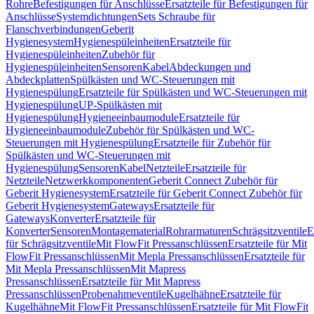
Rohre
Befestigungen für Anschlüsse
Ersatzteile für Befestigungen für
Anschlüsse
Systemdichtungen
Sets Schraube für
Flanschverbindungen
Geberit
Hygienesystem
Hygienespüleinheiten
Ersatzteile für
Hygienespüleinheiten
Zubehör für
Hygienespüleinheiten
Sensoren
Kabel
Abdeckungen und
Abdeckplatten
Spülkästen und WC-Steuerungen mit
Hygienespülung
Ersatzteile für Spülkästen und WC-Steuerungen mit
Hygienespülung
UP-Spülkästen mit
Hygienespülung
Hygieneeinbaumodule
Ersatzteile für
Hygieneeinbaumodule
Zubehör für Spülkästen und WC-
Steuerungen mit Hygienespülung
Ersatzteile für Zubehör für
Spülkästen und WC-Steuerungen mit
Hygienespülung
Sensoren
Kabel
Netzteile
Ersatzteile für
Netzteile
Netzwerkkomponenten
Geberit Connect Zubehör für
Geberit Hygienesystem
Ersatzteile für Geberit Connect Zubehör für
Geberit Hygienesystem
Gateways
Ersatzteile für
Gateways
Konverter
Ersatzteile für
Konverter
Sensoren
Montagematerial
Rohrarmaturen
Schrägsitzventile
E
für Schrägsitzventile
Mit FlowFit Pressanschlüssen
Ersatzteile für Mit
FlowFit Pressanschlüssen
Mit Mepla Pressanschlüssen
Ersatzteile für
Mit Mepla Pressanschlüssen
Mit Mapress
Pressanschlüssen
Ersatzteile für Mit Mapress
Pressanschlüssen
Probenahmeventile
Kugelhähne
Ersatzteile für
Kugelhähne
Mit FlowFit Pressanschlüssen
Ersatzteile für Mit FlowFit