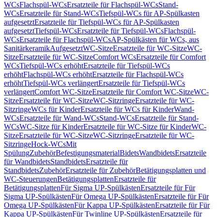
WCs
Flachspül-WCs
Ersatzteile für Flachspül-WCs
Stand-
WCs
Ersatzteile für Stand-WCs
Tiefspül-WCs für AP-Spülkasten
aufgesetzt
Ersatzteile für Tiefspül-WCs für AP-Spülkasten
aufgesetzt
Tiefspül-WCs
Ersatzteile für Tiefspül-WCs
Flachspül-
WCs
Ersatzteile für Flachspül-WCs
AP-Spülkästen für WCs, aus
Sanitärkeramik
Aufgesetzt
WC-Sitze
Ersatzteile für WC-Sitze
WC-
Sitze
Ersatzteile für WC-Sitze
Comfort WCs
Ersatzteile für Comfort
WCs
Tiefspül-WCs erhöht
Ersatzteile für Tiefspül-WCs
erhöht
Flachspül-WCs erhöht
Ersatzteile für Flachspül-WCs
erhöht
Tiefspül-WCs verlängert
Ersatzteile für Tiefspül-WCs
verlängert
Comfort WC-Sitze
Ersatzteile für Comfort WC-Sitze
WC-
Sitze
Ersatzteile für WC-Sitze
WC-Sitzringe
Ersatzteile für WC-
Sitzringe
WCs für Kinder
Ersatzteile für WCs für Kinder
Wand-
WCs
Ersatzteile für Wand-WCs
Stand-WCs
Ersatzteile für Stand-
WCs
WC-Sitze für Kinder
Ersatzteile für WC-Sitze für Kinder
WC-
Sitze
Ersatzteile für WC-Sitze
WC-Sitzringe
Ersatzteile für WC-
Sitzringe
Hock-WCs
Mit
Spülung
Zubehör
Befestigungsmaterial
Bidets
Wandbidets
Ersatzteile
für Wandbidets
Standbidets
Ersatzteile für
Standbidets
Zubehör
Ersatzteile für Zubehör
Betätigungsplatten und
WC-Steuerungen
Betätigungsplatten
Ersatzteile für
Betätigungsplatten
Für Sigma UP-Spülkästen
Ersatzteile für Für
Sigma UP-Spülkästen
Für Omega UP-Spülkästen
Ersatzteile für Für
Omega UP-Spülkästen
Für Kappa UP-Spülkästen
Ersatzteile für Für
Kappa UP-Spülkästen
Für Twinline UP-Spülkästen
Ersatzteile für