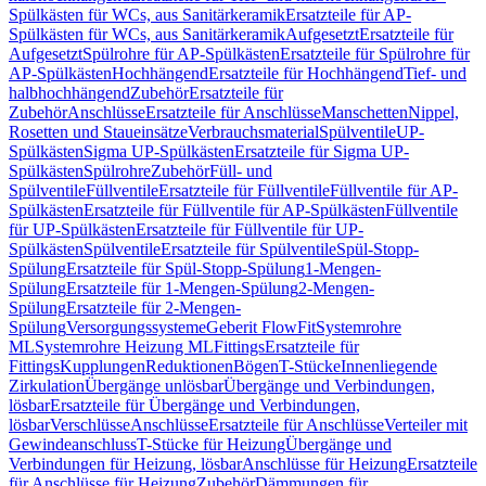
Spülkästen für WCs, aus Sanitärkeramik
Ersatzteile für AP-
Spülkästen für WCs, aus Sanitärkeramik
Aufgesetzt
Ersatzteile für
Aufgesetzt
Spülrohre für AP-Spülkästen
Ersatzteile für Spülrohre für
AP-Spülkästen
Hochhängend
Ersatzteile für Hochhängend
Tief- und
halbhochhängend
Zubehör
Ersatzteile für
Zubehör
Anschlüsse
Ersatzteile für Anschlüsse
Manschetten
Nippel,
Rosetten und Staueinsätze
Verbrauchsmaterial
Spülventile
UP-
Spülkästen
Sigma UP-Spülkästen
Ersatzteile für Sigma UP-
Spülkästen
Spülrohre
Zubehör
Füll- und
Spülventile
Füllventile
Ersatzteile für Füllventile
Füllventile für AP-
Spülkästen
Ersatzteile für Füllventile für AP-Spülkästen
Füllventile
für UP-Spülkästen
Ersatzteile für Füllventile für UP-
Spülkästen
Spülventile
Ersatzteile für Spülventile
Spül-Stopp-
Spülung
Ersatzteile für Spül-Stopp-Spülung
1-Mengen-
Spülung
Ersatzteile für 1-Mengen-Spülung
2-Mengen-
Spülung
Ersatzteile für 2-Mengen-
Spülung
Versorgungssysteme
Geberit FlowFit
Systemrohre
ML
Systemrohre Heizung ML
Fittings
Ersatzteile für
Fittings
Kupplungen
Reduktionen
Bögen
T-Stücke
Innenliegende
Zirkulation
Übergänge unlösbar
Übergänge und Verbindungen,
lösbar
Ersatzteile für Übergänge und Verbindungen,
lösbar
Verschlüsse
Anschlüsse
Ersatzteile für Anschlüsse
Verteiler mit
Gewindeanschluss
T-Stücke für Heizung
Übergänge und
Verbindungen für Heizung, lösbar
Anschlüsse für Heizung
Ersatzteile
für Anschlüsse für Heizung
Zubehör
Dämmungen für