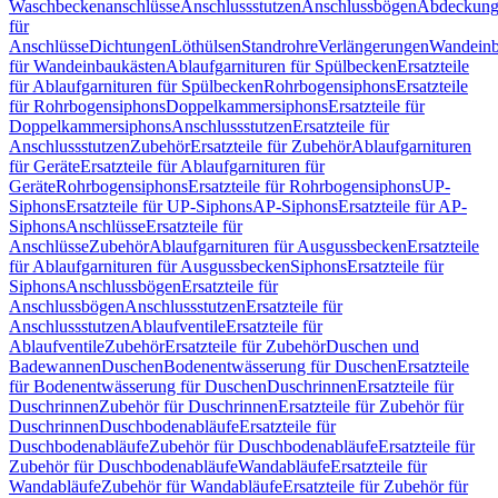
Waschbeckenanschlüsse
Anschlussstutzen
Anschlussbögen
Abdeckung
für
Anschlüsse
Dichtungen
Löthülsen
Standrohre
Verlängerungen
Wandeinb
für Wandeinbaukästen
Ablaufgarnituren für Spülbecken
Ersatzteile
für Ablaufgarnituren für Spülbecken
Rohrbogensiphons
Ersatzteile
für Rohrbogensiphons
Doppelkammersiphons
Ersatzteile für
Doppelkammersiphons
Anschlussstutzen
Ersatzteile für
Anschlussstutzen
Zubehör
Ersatzteile für Zubehör
Ablaufgarnituren
für Geräte
Ersatzteile für Ablaufgarnituren für
Geräte
Rohrbogensiphons
Ersatzteile für Rohrbogensiphons
UP-
Siphons
Ersatzteile für UP-Siphons
AP-Siphons
Ersatzteile für AP-
Siphons
Anschlüsse
Ersatzteile für
Anschlüsse
Zubehör
Ablaufgarnituren für Ausgussbecken
Ersatzteile
für Ablaufgarnituren für Ausgussbecken
Siphons
Ersatzteile für
Siphons
Anschlussbögen
Ersatzteile für
Anschlussbögen
Anschlussstutzen
Ersatzteile für
Anschlussstutzen
Ablaufventile
Ersatzteile für
Ablaufventile
Zubehör
Ersatzteile für Zubehör
Duschen und
Badewannen
Duschen
Bodenentwässerung für Duschen
Ersatzteile
für Bodenentwässerung für Duschen
Duschrinnen
Ersatzteile für
Duschrinnen
Zubehör für Duschrinnen
Ersatzteile für Zubehör für
Duschrinnen
Duschbodenabläufe
Ersatzteile für
Duschbodenabläufe
Zubehör für Duschbodenabläufe
Ersatzteile für
Zubehör für Duschbodenabläufe
Wandabläufe
Ersatzteile für
Wandabläufe
Zubehör für Wandabläufe
Ersatzteile für Zubehör für