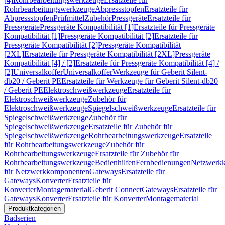
Rohrbearbeitungswerkzeuge
Abpressstopfen
Ersatzteile für
Abpressstopfen
Prüfmittel
Zubehör
Pressgeräte
Ersatzteile für
Pressgeräte
Pressgeräte Kompatibilität [1]
Ersatzteile für Pressgeräte
Kompatibilität [1]
Pressgeräte Kompatibilität [2]
Ersatzteile für
Pressgeräte Kompatibilität [2]
Pressgeräte Kompatibilität
[2XL]
Ersatzteile für Pressgeräte Kompatibilität [2XL]
Pressgeräte
Kompatibilität [4] / [2]
Ersatzteile für Pressgeräte Kompatibilität [4] /
[2]
Universalkoffer
Universalkoffer
Werkzeuge für Geberit Silent-
db20 / Geberit PE
Ersatzteile für Werkzeuge für Geberit Silent-db20
/ Geberit PE
Elektroschweißwerkzeuge
Ersatzteile für
Elektroschweißwerkzeuge
Zubehör für
Elektroschweißwerkzeuge
Spiegelschweißwerkzeuge
Ersatzteile für
Spiegelschweißwerkzeuge
Zubehör für
Spiegelschweißwerkzeuge
Ersatzteile für Zubehör für
Spiegelschweißwerkzeuge
Rohrbearbeitungswerkzeuge
Ersatzteile
für Rohrbearbeitungswerkzeuge
Zubehör für
Rohrbearbeitungswerkzeuge
Ersatzteile für Zubehör für
Rohrbearbeitungswerkzeuge
Bedienhilfen
Fernbedienungen
Netzwerk
für Netzwerkkomponenten
Gateways
Ersatzteile für
Gateways
Konverter
Ersatzteile für
Konverter
Montagematerial
Geberit Connect
Gateways
Ersatzteile für
Gateways
Konverter
Ersatzteile für Konverter
Montagematerial
Produktkategorien
Badserien