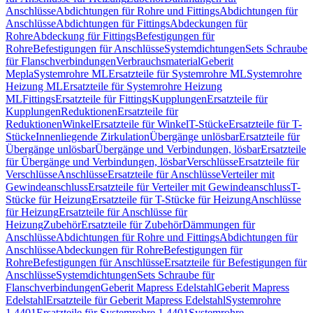
Anschlüsse
Abdichtungen für Rohre und Fittings
Abdichtungen für
Anschlüsse
Abdichtungen für Fittings
Abdeckungen für
Rohre
Abdeckung für Fittings
Befestigungen für
Rohre
Befestigungen für Anschlüsse
Systemdichtungen
Sets Schraube
für Flanschverbindungen
Verbrauchsmaterial
Geberit
Mepla
Systemrohre ML
Ersatzteile für Systemrohre ML
Systemrohre
Heizung ML
Ersatzteile für Systemrohre Heizung
ML
Fittings
Ersatzteile für Fittings
Kupplungen
Ersatzteile für
Kupplungen
Reduktionen
Ersatzteile für
Reduktionen
Winkel
Ersatzteile für Winkel
T-Stücke
Ersatzteile für T-
Stücke
Innenliegende Zirkulation
Übergänge unlösbar
Ersatzteile für
Übergänge unlösbar
Übergänge und Verbindungen, lösbar
Ersatzteile
für Übergänge und Verbindungen, lösbar
Verschlüsse
Ersatzteile für
Verschlüsse
Anschlüsse
Ersatzteile für Anschlüsse
Verteiler mit
Gewindeanschluss
Ersatzteile für Verteiler mit Gewindeanschluss
T-
Stücke für Heizung
Ersatzteile für T-Stücke für Heizung
Anschlüsse
für Heizung
Ersatzteile für Anschlüsse für
Heizung
Zubehör
Ersatzteile für Zubehör
Dämmungen für
Anschlüsse
Abdichtungen für Rohre und Fittings
Abdichtungen für
Anschlüsse
Abdeckungen für Rohre
Befestigungen für
Rohre
Befestigungen für Anschlüsse
Ersatzteile für Befestigungen für
Anschlüsse
Systemdichtungen
Sets Schraube für
Flanschverbindungen
Geberit Mapress Edelstahl
Geberit Mapress
Edelstahl
Ersatzteile für Geberit Mapress Edelstahl
Systemrohre
1.4401
Ersatzteile für Systemrohre 1.4401
Systemrohre