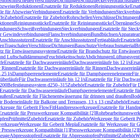
ehör
Rohrschellen
Verschlüsse
Dichtungen
Schutzdeckel
Verbrauchsmater
Abzweige
Reduktionen
Ersatzteile für Reduktionen
Reinigungsstücke
Ersat
ile für Abzweige
Verbindungen
Ersatzteile für Verbindungen
Steckverbi
ffe
Zubehör
Ersatzteile für Zubehör
Rohrschellen
Verschlüsse
Dichtungen
ktionen
Reinigungsstücke
Ersatzteile für Reinigungsstücke
Übergänge
So
bindungen
Schweißverbindungen
Steckverbindungen
Ersatzteile für Ste
für Gewindeverbindungen
Flanschverbindungen
Bundbüchsen
Apparatean
Anschlussstutzen
Ersatzteile für Anschlussstutzen
Fertigabläufe
Ersatzteil
len
Tragschalen
Verschlüsse
Dichtungen
Bauschutze
Verbrauchsmaterial
Br
tz für Entwässerungssysteme
Ersatzteile für Brandschutz für Entwässe
und Luftschalldämmung
Feuchtigkeitsschutz
Abdichtungen
Lüftungsvent
fe
Ersatzteile für Dachwassereinläufe
Dachwassereinläufe bis 12 l/s
Ersa
r Rinnen
Ersatzteile für Dachwassereinläufe für Rinnen
Dachwassereinläu
 25 l/s
Dampfsperrenelemente
Ersatzteile für Dampfsperrenelemente
Für 
tüberläufe
Für Dachwassereinläufe bis 12 l/s
Ersatzteile für Für Dachwass
–200
Befestigungssystem d250–315
Zubehör
Ersatzteile für Zubehör
Für 
Ersatzteile für Dachwassereinläufe
Dampfsperrenelemente
Ersatzteile 
raußen
Ersatzteile für Flächenentwässerung für drinnen und draußen
Bode
für Bodeneinläufe für Balkone und Terrassen, 13 x 13 cm
Zubehör
Ersatz
erkzeuge für Geberit FlowFit
Handpresswerkzeuge
Ersatzteile für Hand
Ersatzteile für Presswerkzeuge Kompatibilität [2]
Rohrbearbeitungswer
opfen
Prüfmittel
Zubehör
Ersatzteile für Zubehör
Werkzeuge für Geberit P
swerkzeuge
Werkzeuge für Geberit Mepla
Ersatzteile für Werkzeuge für 
ür Presswerkzeuge Kompatibilität [1]
Presswerkzeuge Kompatibilität [2]
E
zeuge
Abpressstopfen
Ersatzteile für Abpressstopfen
Prüfmittel
Zubehör
We