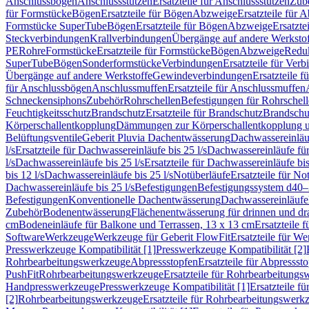
Anschlussbögen
Anschlussstutzen
Ersatzteile für Anschlussstutzen
Zub
für Formstücke
Bögen
Ersatzteile für Bögen
Abzweige
Ersatzteile für 
Formstücke SuperTube
Bögen
Ersatzteile für Bögen
Abzweige
Ersatzte
Steckverbindungen
Krallverbindungen
Übergänge auf andere Werksto
PE
Rohre
Formstücke
Ersatzteile für Formstücke
Bögen
Abzweige
Redu
SuperTube
Bögen
Sonderformstücke
Verbindungen
Ersatzteile für Ver
Übergänge auf andere Werkstoffe
Gewindeverbindungen
Ersatzteile 
für Anschlussbögen
Anschlussmuffen
Ersatzteile für Anschlussmuffen
Schneckensiphons
Zubehör
Rohrschellen
Befestigungen für Rohrschel
Feuchtigkeitsschutz
Brandschutz
Ersatzteile für Brandschutz
Brandschu
Körperschallentkopplung
Dämmungen zur Körperschallentkopplung 
Belüftungsventile
Geberit Pluvia Dachentwässerung
Dachwassereinläu
l/s
Ersatzteile für Dachwassereinläufe bis 25 l/s
Dachwassereinläufe fü
l/s
Dachwassereinläufe bis 25 l/s
Ersatzteile für Dachwassereinläufe bis
bis 12 l/s
Dachwassereinläufe bis 25 l/s
Notüberläufe
Ersatzteile für No
Dachwassereinläufe bis 25 l/s
Befestigungen
Befestigungssystem d40
Befestigungen
Konventionelle Dachentwässerung
Dachwassereinläufe
Zubehör
Bodenentwässerung
Flächenentwässerung für drinnen und d
cm
Bodeneinläufe für Balkone und Terrassen, 13 x 13 cm
Ersatzteile 
Software
Werkzeuge
Werkzeuge für Geberit FlowFit
Ersatzteile für W
Presswerkzeuge Kompatibilität [1]
Presswerkzeuge Kompatibilität [2]
Rohrbearbeitungswerkzeuge
Abpressstopfen
Ersatzteile für Abpressst
PushFit
Rohrbearbeitungswerkzeuge
Ersatzteile für Rohrbearbeitung
Handpresswerkzeuge
Presswerkzeuge Kompatibilität [1]
Ersatzteile f
[2]
Rohrbearbeitungswerkzeuge
Ersatzteile für Rohrbearbeitungswerk