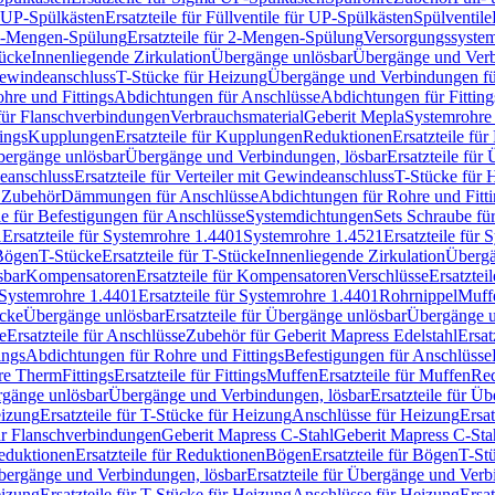
r UP-Spülkästen
Ersatzteile für Füllventile für UP-Spülkästen
Spülventile
-Mengen-Spülung
Ersatzteile für 2-Mengen-Spülung
Versorgungssyste
ücke
Innenliegende Zirkulation
Übergänge unlösbar
Übergänge und Verb
Gewindeanschluss
T-Stücke für Heizung
Übergänge und Verbindungen fü
hre und Fittings
Abdichtungen für Anschlüsse
Abdichtungen für Fitting
für Flanschverbindungen
Verbrauchsmaterial
Geberit Mepla
Systemrohr
tings
Kupplungen
Ersatzteile für Kupplungen
Reduktionen
Ersatzteile fü
Übergänge unlösbar
Übergänge und Verbindungen, lösbar
Ersatzteile fü
deanschluss
Ersatzteile für Verteiler mit Gewindeanschluss
T-Stücke für 
r Zubehör
Dämmungen für Anschlüsse
Abdichtungen für Rohre und Fitti
ile für Befestigungen für Anschlüsse
Systemdichtungen
Sets Schraube fü
1
Ersatzteile für Systemrohre 1.4401
Systemrohre 1.4521
Ersatzteile für
 Bögen
T-Stücke
Ersatzteile für T-Stücke
Innenliegende Zirkulation
Übergä
sbar
Kompensatoren
Ersatzteile für Kompensatoren
Verschlüsse
Ersatztei
Systemrohre 1.4401
Ersatzteile für Systemrohre 1.4401
Rohrnippel
Muff
ücke
Übergänge unlösbar
Ersatzteile für Übergänge unlösbar
Übergänge u
e
Ersatzteile für Anschlüsse
Zubehör für Geberit Mapress Edelstahl
Ersat
ings
Abdichtungen für Rohre und Fittings
Befestigungen für Anschlüsse
re Therm
Fittings
Ersatzteile für Fittings
Muffen
Ersatzteile für Muffen
Re
ergänge unlösbar
Übergänge und Verbindungen, lösbar
Ersatzteile für Ü
eizung
Ersatzteile für T-Stücke für Heizung
Anschlüsse für Heizung
Ersat
ür Flanschverbindungen
Geberit Mapress C-Stahl
Geberit Mapress C-Sta
eduktionen
Ersatzteile für Reduktionen
Bögen
Ersatzteile für Bögen
T-St
ergänge und Verbindungen, lösbar
Ersatzteile für Übergänge und Verb
eizung
Ersatzteile für T-Stücke für Heizung
Anschlüsse für Heizung
Ersat