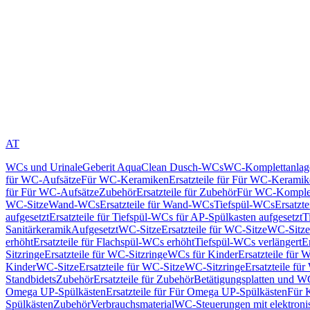
AT
WCs und Urinale
Geberit AquaClean Dusch-WCs
WC-Komplettanlag
für WC-Aufsätze
Für WC-Keramiken
Ersatzteile für Für WC-Kerami
für Für WC-Aufsätze
Zubehör
Ersatzteile für Zubehör
Für WC-Komplet
WC-Sitze
Wand-WCs
Ersatzteile für Wand-WCs
Tiefspül-WCs
Ersatzt
aufgesetzt
Ersatzteile für Tiefspül-WCs für AP-Spülkasten aufgesetzt
T
Sanitärkeramik
Aufgesetzt
WC-Sitze
Ersatzteile für WC-Sitze
WC-Sitze
erhöht
Ersatzteile für Flachspül-WCs erhöht
Tiefspül-WCs verlängert
E
Sitzringe
Ersatzteile für WC-Sitzringe
WCs für Kinder
Ersatzteile für 
Kinder
WC-Sitze
Ersatzteile für WC-Sitze
WC-Sitzringe
Ersatzteile fü
Standbidets
Zubehör
Ersatzteile für Zubehör
Betätigungsplatten und W
Omega UP-Spülkästen
Ersatzteile für Für Omega UP-Spülkästen
Für 
Spülkästen
Zubehör
Verbrauchsmaterial
WC-Steuerungen mit elektroni