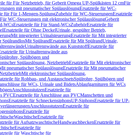
eile für Für Netzbetrieb, für Geberit Omega UP-Spülkästen 12 cm
Für
rungen mit pneumatischer Spülauslösung
Ersatzteile für WC-
ile für Für 1-Mengen-Spülung
Zubehör für WC-Steuerungen
Ersatzteile
ür Für WC-Steuerungen mit elektronischer Spülauslösung
Geberit
nd-WCs
Ersatzteile für Für Stand-WCs
Zubehör
Ersatzteile für
el
Ersatzteile für Ohne Deckel
Urinale, gespülter Betrieb,
uerung
Mit integrierter Urinalsteuerung
Ersatzteile für Mit integrierter
ür Spülrandlos
Mit Spülrand
Ersatzteile für Mit Spülrand
Urinale,
naltrennwände
Urinaltrennwände aus Kunststoff
Ersatzteile für
Ersatzteile für Urinaltrennwände aus
r Spülrohre, Spülbögen und
ronischer Spülauslösung, Netzbetrieb
Ersatzteile für Mit elektronischer
Mit pneumatischer Spülauslösung
Ersatzteile für Mit pneumatischer
 Netzbetrieb
Mit elektronischer Spülauslösung,
atzteile für Rohbau- und Austauschsets
Spülrohre, Spülbögen und
anschlüsse für WCs, Urinale und Bidets
Ablaufgarnituren für WCs
ssbögen
Anschlussstutzen
Ersatzteile für
us PVC
Ersatzteile für Anschlüsse aus PVC
Manschetten und
hons
Ersatzteile für Schneckensiphons
UP-Siphons
Ersatzteile für UP-
enverlängerungen
Anschlussstutzen
Ersatzteile für
ogensiphons
Ersatzteile für
htische
Waschtische
Ersatzteile für
atzteile für Aufsatzwaschtische
Handwaschbecken
Ersatzteile für
htische
Ersatzteile für
atzteile für Waschtische für