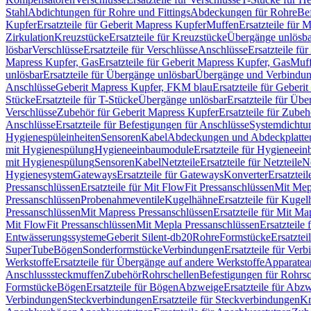
Stahl
Abdichtungen für Rohre und Fittings
Abdeckungen für Rohre
Be
Kupfer
Ersatzteile für Geberit Mapress Kupfer
Muffen
Ersatzteile für 
Zirkulation
Kreuzstücke
Ersatzteile für Kreuzstücke
Übergänge unlösba
lösbar
Verschlüsse
Ersatzteile für Verschlüsse
Anschlüsse
Ersatzteile fü
Mapress Kupfer, Gas
Ersatzteile für Geberit Mapress Kupfer, Gas
Muf
unlösbar
Ersatzteile für Übergänge unlösbar
Übergänge und Verbindun
Anschlüsse
Geberit Mapress Kupfer, FKM blau
Ersatzteile für Geber
Stücke
Ersatzteile für T-Stücke
Übergänge unlösbar
Ersatzteile für Üb
Verschlüsse
Zubehör für Geberit Mapress Kupfer
Ersatzteile für Zube
Anschlüsse
Ersatzteile für Befestigungen für Anschlüsse
Systemdichtu
Hygienespüleinheiten
Sensoren
Kabel
Abdeckungen und Abdeckplatte
mit Hygienespülung
Hygieneeinbaumodule
Ersatzteile für Hygieneei
mit Hygienespülung
Sensoren
Kabel
Netzteile
Ersatzteile für Netzteile
N
Hygienesystem
Gateways
Ersatzteile für Gateways
Konverter
Ersatzteil
Pressanschlüssen
Ersatzteile für Mit FlowFit Pressanschlüssen
Mit Mep
Pressanschlüssen
Probenahmeventile
Kugelhähne
Ersatzteile für Kuge
Pressanschlüssen
Mit Mapress Pressanschlüssen
Ersatzteile für Mit Ma
Mit FlowFit Pressanschlüssen
Mit Mepla Pressanschlüssen
Ersatzteile
Entwässerungssysteme
Geberit Silent-db20
Rohre
Formstücke
Ersatztei
SuperTube
Bögen
Sonderformstücke
Verbindungen
Ersatzteile für Ver
Werkstoffe
Ersatzteile für Übergänge auf andere Werkstoffe
Apparatea
Anschlusssteckmuffen
Zubehör
Rohrschellen
Befestigungen für Rohrsc
Formstücke
Bögen
Ersatzteile für Bögen
Abzweige
Ersatzteile für Abz
Verbindungen
Steckverbindungen
Ersatzteile für Steckverbindungen
Kr