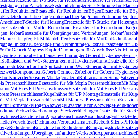
festigungen für Anschlüsse
Systemdichtungen
Sets Schraube für Flansc
Muffen
Reduktionen
Ersatzteile für Reduktionen
Bögen
Ersatzteile für Bö
r
Ersatzteile für Übergänge unlösbar
Übergänge und Verbindungen, lös
r Anschlüsse
T-Stücke für Heizung
Ersatzteile für T-Stücke für Heizung
A
fen
Ersatzteile für Muffen
Reduktionen
Ersatzteile für Reduktionen
Böge
gen, lösbar
Ersatzteile für Übergänge und Verbindungen, lösbar
Verschl
it Mapress Kupfer, FKM blau
Muffen
Ersatzteile für Muffen
Reduktionen
E
ergänge unlösbar
Übergänge und Verbindungen, lösbar
Ersatzteile für Ü
hör für Geberit Mapress Kupfer
Dämmungen für Anschlüsse
Abdichtunge
ngen
Sets Schraube für Flanschverbindungen
Geberit Hygienesystem
Hyg
n
Spülkästen und WC-Steuerungen mit Hygienespülung
Ersatzteile fü
nbaumodule
Zubehör für Spülkästen und WC-Steuerungen mit Hygienes
etzwerkkomponenten
Geberit Connect Zubehör für Geberit Hygienesy
e für Konverter
Sensoren
Montagematerial
Rohrarmaturen
Schrägsitzventi
la Pressanschlüssen
Ersatzteile für Mit Mepla Pressanschlüssen
Mit Map
lhähne
Mit FlowFit Pressanschlüssen
Ersatzteile für Mit FlowFit Pressan
press Pressanschlüssen
Kugelhähne für UP-Montage
Ersatzteile für Ku
 für Mit Mepla Pressanschlüssen
Mit Mapress Pressanschlüssen
Ersatztei
le für Formstücke
Bögen
Abzweige
Ersatzteile für Abzweige
Reduktione
bindungen
Schweißverbindungen
Steckverbindungen
Ersatzteile für Ste
nschlüsse
Ersatzteile für Apparateanschlüsse
Anschlussbögen
Ersatzteil
hellen
Verschlüsse
Dichtungen
Verbrauchsmaterial
Geberit Silent-PP
Roh
weige
Reduktionen
Ersatzteile für Reduktionen
Reinigungsstücke
Ersatzte
allverbindungen
Übergänge auf andere Werkstoffe
Apparateanschlüsse
E