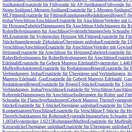
Spülkästen
Ersatzteile für Füllventile für AP-Spülkästen
Füllventile fü
Stopp-Spülung
1-Mengen-Spülung
Ersatzteile für 1-Mengen-Spülung
2
ML
Fittings
Ersatzteile für Fittings
Kupplungen
Reduktionen
Bögen
T-St
lösbar
Verschlüsse
Anschlüsse
Ersatzteile für Anschlüsse
Verteiler mit 
für Heizung
Zubehör
Dämmungen für Anschlüsse
Abdichtungen für Ro
Rohre
Befestigungen für Anschlüsse
Systemdichtungen
Sets Schraube 
ML
Ersatzteile für Systemrohre Heizung ML
Fittings
Ersatzteile für Fit
Stücke
Innenliegende Zirkulation
Übergänge unlösbar
Ersatzteile für 
Verschlüsse
Anschlüsse
Ersatzteile für Anschlüsse
Verteiler mit Gewin
Heizung
Ersatzteile für Anschlüsse für Heizung
Zubehör
Ersatzteile fü
Rohre
Befestigungen für Rohre
Befestigungen für Anschlüsse
Ersatzte
Edelstahl
Ersatzteile für Geberit Mapress Edelstahl
Systemrohre 1.440
Muffen
Reduktionen
Ersatzteile für Reduktionen
Bögen
Ersatzteile für
Verbindungen, lösbar
Ersatzteile für Übergänge und Verbindungen, lö
Mapress Edelstahl, Gas
Ersatzteile für Geberit Mapress Edelstahl, Gas
Reduktionen
Bögen
Ersatzteile für Bögen
T-Stücke
Ersatzteile für T-St
Verbindungen, lösbar
Verschlüsse
Ersatzteile für Verschlüsse
Anschlüss
Rohrende
Dämmungen für Anschlüsse
Isolierungen für Rohre und Fitt
Schraube für Flanschverbindungen
Geberit Mapress Therm
Systemroh
Stücke
Ersatzteile für T-Stücke
Übergänge unlösbar
Ersatzteile für Üb
Kompensatoren
Verschlüsse
Ersatzteile für Verschlüsse
T-Stücke für H
Therm
Schutzkappen für Rohrende
Systemdichtungen
Sets Schraube f
1.0034
Systemrohre 1.0215
Rohrnippel
Muffen
Ersatzteile für Muffen
R
Kreuzstücke
Übergänge unlösbar
Ersatzteile für Übergänge unlösbar
Üb
Kompensatoren
Verschlüsse
Ersatzteile für Verschlüsse
T-Stücke für H