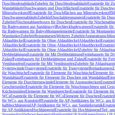
Duschbodenabläufe
Zubehör für Duschbodenabläufe
Ersatzteile für 
Wandabläufe
Duschwannen und Duschflächen
Ersatzteile für Dusch
Mineralwerkstoff
Ersatzteile für Duschflächen aus Mineralwerkstoff
Mo
Duschwannenabläufe
Zubehör
Duschabtrennungen
Ersatzteile für Du
Zubehör
Nischenablageboxen für Duschen
Ersatzteile für Nischenab
für Badewannen aus Sanitäracryl
Rechteckbadewannen
Ersatzteile f
für Badewannen für Babys
Montagelemente
Ersatzteile für Montagele
Wandanker
Zubehör
Reparatursets
Weiteres Zubehör
Apparateanschlüs
Ablaufdeckel
Ersatzteile für Ohne Ablaufdeckel
Ablaufdeckel
Ersatzte
Ablaufdeckel
Ersatzteile für Ohne Ablaufdeckel
Ablaufdeckel
Ersatzte
Ablaufdeckel
Ersatzteile für Ohne Ablaufdeckel
Zubehör für Ablaufga
Drehbetätigung
Ersatzteile für Mit Drehbetätigung
Fertigbausets für D
Zulauf
Fertigbausets für Drehbetätigung und Zulauf
Ersatzteile für Fe
Ventilstopfen
Ersatzteile für Mit Ventilstopfen
Zubehör für Ablaufgarn
Systemwände
Tragsysteme
Ersatzteile für Tragsysteme
Beplankungen
Z
für Waschtische
Ersatzteile für Elemente für Waschtische
Elemente für 
Wandablauf
Ersatzteile für Elemente für Duschen mit Wandablauf
Ele
Elemente für Duschtrennwände
Elemente für Ausgussbecken
Ersatzte
Geschirrspüler
Ersatzteile für Elemente für Waschmaschinen und Gesc
Küchenspülen
Elemente für Wandspeicher
Ersatzteile für Elemente fü
WCs
Ersatzteile für Elemente für WCs
Elemente für Duschen
Ersatztei
für WCs, aus Kunststoff
Ersatzteile für AP-Spülkästen für WCs, aus K
halbhochhängend
AP-Spülkästen für WCs, aus Sanitärkeramik
Ersatzt
für AP-Spülkästen
Hochhängend
Ersatzteile für Hochhängend
Tief- u
Staueinsätze
Verbrauchsmaterial
Spülventile
UP-Spülkästen
Sigma UP-S