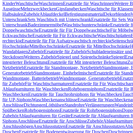
Kinder
Waschtische
Waschrinnen
Ersatzteile für Waschrinnen
Weitere 
Ausgüsse
Mehrzweckbecken
Gipsfangbecken
Waschtische für Klasse
Halbsäulen
Zubehör
Ablaufdeckel
Befestigungsmaterial
Dekorblenden
W
Unterschrank
Sets Waschtisch mit Unterschrank
Ersatzteile für Sets W
Unterschrank
Badezimmermöbel
Waschtischunterschränke
Ersatzteile 
Doppelwaschtische
Ersatzteile für Für Doppelwaschtische
Für Möbelw
Eckwaschtische
Ersatzteile für Für Eckwaschtische
Waschtischplatten
E
rechteckig
Ersatzteile für Für Aufsatzwaschtisch rechteckig
Seitenschr
Hochschränke
Mittelhochschränke
Ersatzteile für Mittelhochschränke
H
Wandablagen
Zubehör
Ersatzteile für Zubehör
Schubladeneinsätze un
Steckdosen
Weiteres Zubehör
Spiegel und Spiegelschränke
Spiegel
Ersa
integrierter Beleuchtung
Ersatzteile für Mit integrierter Beleuchtung
Zu
Netzbetrieb
Ersatzteile für Standmontage, Netzbetrieb
Standmontage, Ba
Generatorbetrieb
Standmontage, Einhebelmischer
Ersatzteile für Stan
Wandmontage, Batteriebetrieb
Wandmontage, Generatorbetrieb
Ersatz
für Zubehör
Für Waschtischarmaturen
Ersatzteile für Für Waschtischa
Ablaufgarnituren für Waschbecken
Rohrbogensiphons
Ersatzteile für
Waschbecken
Ersatzteile für Tauchrohrsiphons für Waschbecken
Tauch
für UP-Siphons
Waschbeckenanschlüsse
Ersatzteile für Waschbeckena
Anschlüsse
Dichtungen
Löthülsen
Standrohre
Verlängerungen
Wandeinb
Spülbecken
Rohrbogensiphons
Ersatzteile für Rohrbogensiphons
Dopp
Zubehör
Ablaufgarnituren für Geräte
Ersatzteile für Ablaufgarnituren 
Siphons
Anschlüsse
Ersatzteile für Anschlüsse
Zubehör
Ablaufgarnitur
Anschlussbögen
Anschlussstutzen
Ersatzteile für Anschlussstutzen
Abla
Duschen
Ersatzteile für Bodenentwässerung für Duschen
Duschrinnen