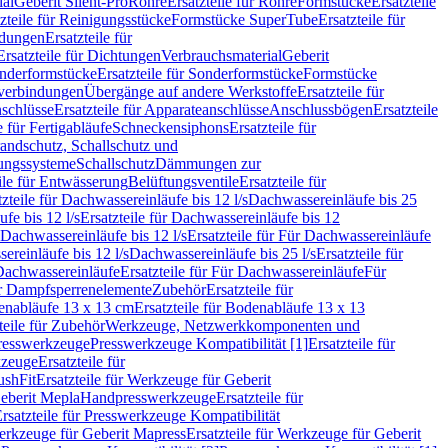
ial
Geberit Silent-Pro
Rohre
Ersatzteile für Rohre
Formstücke
Ersatzteile
zteile für Reinigungsstücke
Formstücke SuperTube
Ersatzteile für
ndungen
Ersatzteile für
Ersatzteile für Dichtungen
Verbrauchsmaterial
Geberit
nderformstücke
Ersatzteile für Sonderformstücke
Formstücke
ckverbindungen
Übergänge auf andere Werkstoffe
Ersatzteile für
schlüsse
Ersatzteile für Apparateanschlüsse
Anschlussbögen
Ersatzteile
e für Fertigabläufe
Schneckensiphons
Ersatzteile für
andschutz, Schallschutz und
rungssysteme
Schallschutz
Dämmungen zur
ile für Entwässerung
Belüftungsventile
Ersatzteile für
tzteile für Dachwassereinläufe bis 12 l/s
Dachwassereinläufe bis 25
fe bis 12 l/s
Ersatzteile für Dachwassereinläufe bis 12
Dachwassereinläufe bis 12 l/s
Ersatzteile für Für Dachwassereinläufe
ereinläufe bis 12 l/s
Dachwassereinläufe bis 25 l/s
Ersatzteile für
Dachwassereinläufe
Ersatzteile für Für Dachwassereinläufe
Für
für Dampfsperrenelemente
Zubehör
Ersatzteile für
nabläufe 13 x 13 cm
Ersatzteile für Bodenabläufe 13 x 13
teile für Zubehör
Werkzeuge, Netzwerkkomponenten und
presswerkzeuge
Presswerkzeuge Kompatibilität [1]
Ersatzteile für
kzeuge
Ersatzteile für
ushFit
Ersatzteile für Werkzeuge für Geberit
Geberit Mepla
Handpresswerkzeuge
Ersatzteile für
rsatzteile für Presswerkzeuge Kompatibilität
rkzeuge für Geberit Mapress
Ersatzteile für Werkzeuge für Geberit