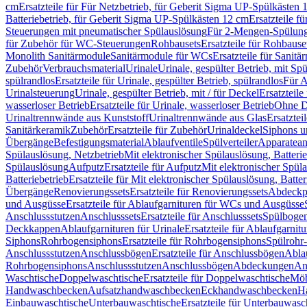
cm
Ersatzteile für Für Netzbetrieb, für Geberit Sigma UP-Spülkästen 
Batteriebetrieb, für Geberit Sigma UP-Spülkästen 12 cm
Ersatzteile f
Steuerungen mit pneumatischer Spülauslösung
Für 2-Mengen-Spülun
für Zubehör für WC-Steuerungen
Rohbausets
Ersatzteile für Rohbause
Monolith Sanitärmodule
Sanitärmodule für WCs
Ersatzteile für Sanit
Zubehör
Verbrauchsmaterial
Urinale
Urinale, gespülter Betrieb, mit Sp
spülrandlos
Ersatzteile für Urinale, gespülter Betrieb, spülrandlos
Für A
Urinalsteuerung
Urinale, gespülter Betrieb, mit / für Deckel
Ersatzteile
wasserloser Betrieb
Ersatzteile für Urinale, wasserloser Betrieb
Ohne D
Urinaltrennwände aus Kunststoff
Urinaltrennwände aus Glas
Ersatztei
Sanitärkeramik
Zubehör
Ersatzteile für Zubehör
Urinaldeckel
Siphons u
Übergänge
Befestigungsmaterial
Ablaufventile
Spülverteiler
Apparatean
Spülauslösung, Netzbetrieb
Mit elektronischer Spülauslösung, Batterie
Spülauslösung
Aufputz
Ersatzteile für Aufputz
Mit elektronischer Spül
Batteriebetrieb
Ersatzteile für Mit elektronischer Spülauslösung, Batter
Übergänge
Renovierungssets
Ersatzteile für Renovierungssets
Abdeckpl
und Ausgüsse
Ersatzteile für Ablaufgarnituren für WCs und Ausgüsse
Anschlussstutzen
Anschlusssets
Ersatzteile für Anschlusssets
Spülbogen
Deckkappen
Ablaufgarnituren für Urinale
Ersatzteile für Ablaufgarnitu
Siphons
Rohrbogensiphons
Ersatzteile für Rohrbogensiphons
Spülrohr
Anschlussstutzen
Anschlussbögen
Ersatzteile für Anschlussbögen
Ablau
Rohrbogensiphons
Anschlussstutzen
Anschlussbögen
Abdeckungen
An
Waschtische
Doppelwaschtische
Ersatzteile für Doppelwaschtische
Möb
Handwaschbecken
Aufsatzhandwaschbecken
Eckhandwaschbecken
H
Einbauwaschtische
Unterbauwaschtische
Ersatzteile für Unterbauwasc