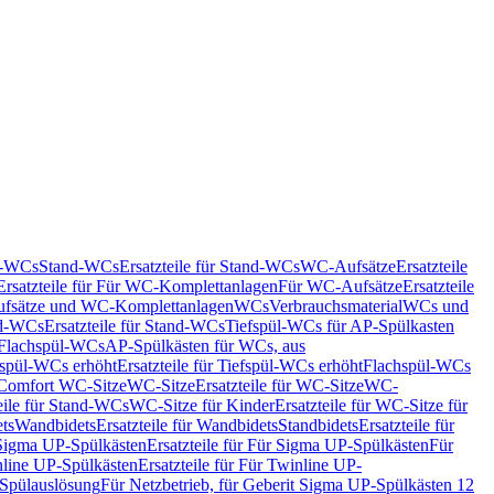
nd-WCs
Stand-WCs
Ersatzteile für Stand-WCs
WC-Aufsätze
Ersatzteile
Ersatzteile für Für WC-Komplettanlagen
Für WC-Aufsätze
Ersatzteile
fsätze und WC-Komplettanlagen
WCs
Verbrauchsmaterial
WCs und
d-WCs
Ersatzteile für Stand-WCs
Tiefspül-WCs für AP-Spülkasten
r Flachspül-WCs
AP-Spülkästen für WCs, aus
fspül-WCs erhöht
Ersatzteile für Tiefspül-WCs erhöht
Flachspül-WCs
r Comfort WC-Sitze
WC-Sitze
Ersatzteile für WC-Sitze
WC-
eile für Stand-WCs
WC-Sitze für Kinder
Ersatzteile für WC-Sitze für
ts
Wandbidets
Ersatzteile für Wandbidets
Standbidets
Ersatzteile für
Sigma UP-Spülkästen
Ersatzteile für Für Sigma UP-Spülkästen
Für
line UP-Spülkästen
Ersatzteile für Für Twinline UP-
 Spülauslösung
Für Netzbetrieb, für Geberit Sigma UP-Spülkästen 12