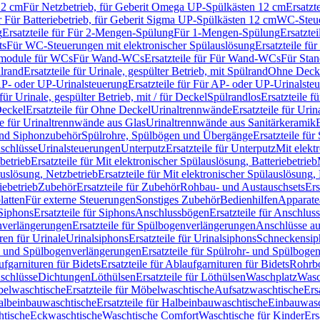
12 cm
Für Netzbetrieb, für Geberit Omega UP-Spülkästen 12 cm
Ersatzt
ür Für Batteriebetrieb, für Geberit Sigma UP-Spülkästen 12 cm
WC-Steue
g
Ersatzteile für Für 2-Mengen-Spülung
Für 1-Mengen-Spülung
Ersatzte
ts
Für WC-Steuerungen mit elektronischer Spülauslösung
Ersatzteile f
ärmodule für WCs
Für Wand-WCs
Ersatzteile für Für Wand-WCs
Für Sta
ülrand
Ersatzteile für Urinale, gespülter Betrieb, mit Spülrand
Ohne Deck
P- oder UP-Urinalsteuerung
Ersatzteile für Für AP- oder UP-Urinalste
 für Urinale, gespülter Betrieb, mit / für Deckel
Spülrandlos
Ersatzteile f
eckel
Ersatzteile für Ohne Deckel
Urinaltrennwände
Ersatzteile für Uri
le für Urinaltrennwände aus Glas
Urinaltrennwände aus Sanitärkeramik
nd Siphonzubehör
Spülrohre, Spülbögen und Übergänge
Ersatzteile fü
schlüsse
Urinalsteuerungen
Unterputz
Ersatzteile für Unterputz
Mit elekt
betrieb
Ersatzteile für Mit elektronischer Spülauslösung, Batteriebetrieb
auslösung, Netzbetrieb
Ersatzteile für Mit elektronischer Spülauslösung,
iebetrieb
Zubehör
Ersatzteile für Zubehör
Rohbau- und Austauschsets
Ers
atten
Für externe Steuerungen
Sonstiges Zubehör
Bedienhilfen
Apparate
Siphons
Ersatzteile für Siphons
Anschlussbögen
Ersatzteile für Anschlu
verlängerungen
Ersatzteile für Spülbogenverlängerungen
Anschlüsse a
ren für Urinale
Urinalsiphons
Ersatzteile für Urinalsiphons
Schneckensip
- und Spülbogenverlängerungen
Ersatzteile für Spülrohr- und Spülbog
fgarnituren für Bidets
Ersatzteile für Ablaufgarnituren für Bidets
Rohrb
schlüsse
Dichtungen
Löthülsen
Ersatzteile für Löthülsen
Waschplatz
Wasc
elwaschtische
Ersatzteile für Möbelwaschtische
Aufsatzwaschtische
Ers
albeinbauwaschtische
Ersatzteile für Halbeinbauwaschtische
Einbauwasc
htische
Eckwaschtische
Waschtische Comfort
Waschtische für Kinder
Ers