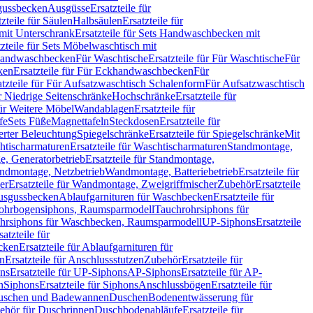
sgussbecken
Ausgüsse
Ersatzteile für
tzteile für Säulen
Halbsäulen
Ersatzteile für
mit Unterschrank
Ersatzteile für Sets Handwaschbecken mit
tzteile für Sets Möbelwaschtisch mit
 Handwaschbecken
Für Waschtische
Ersatzteile für Für Waschtische
Für
ken
Ersatzteile für Für Eckhandwaschbecken
Für
atzteile für Für Aufsatzwaschtisch Schalenform
Für Aufsatzwaschtisch
ür Niedrige Seitenschränke
Hochschränke
Ersatzteile für
für Weitere Möbel
Wandablagen
Ersatzteile für
fe
Sets Füße
Magnettafeln
Steckdosen
Ersatzteile für
ierter Beleuchtung
Spiegelschränke
Ersatzteile für Spiegelschränke
Mit
htischarmaturen
Ersatzteile für Waschtischarmaturen
Standmontage,
, Generatorbetrieb
Ersatzteile für Standmontage,
andmontage, Netzbetrieb
Wandmontage, Batteriebetrieb
Ersatzteile für
er
Ersatzteile für Wandmontage, Zweigriffmischer
Zubehör
Ersatzteile
Ausgussbecken
Ablaufgarnituren für Waschbecken
Ersatzteile für
 Rohrbogensiphons, Raumsparmodell
Tauchrohrsiphons für
rohrsiphons für Waschbecken, Raumsparmodell
UP-Siphons
Ersatzteile
satzteile für
ecken
Ersatzteile für Ablaufgarnituren für
en
Ersatzteile für Anschlussstutzen
Zubehör
Ersatzteile für
ns
Ersatzteile für UP-Siphons
AP-Siphons
Ersatzteile für AP-
n
Siphons
Ersatzteile für Siphons
Anschlussbögen
Ersatzteile für
uschen und Badewannen
Duschen
Bodenentwässerung für
behör für Duschrinnen
Duschbodenabläufe
Ersatzteile für