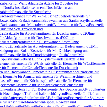
Zubehör für Wandabläufe
Ersatzteile für Zubehör für
t Duofix Installationselemente
Duschflächen aus
nabläufe
Ersatzteile für Spezifische
 Duschseitenwände für Walk-in-Dusche
Zubehör
Ersatzteile für
geboxen
Zubehör
Badewannen
Badewannen aus Sanitäracryl
Ersatzteile
ür Badewannen aus Mineralwerkstoff
Badewannen für Babys
Ersatzteile
s Füße und Sets Traversen und
d52
Ersatzteile für Ablaufgarnituren für Duschwannen, d52
Ohne
e für Ablaufgarnituren für Duschwannen, d90
Ohne
le für Ablaufgarnituren für Duschwannen Sestra
Ohne
en, d52
Ersatzteile für Ablaufgarnituren für Badewannen, d52
Mit
tätigung und Zulauf
Ersatzteile für Mit Drehbetätigung und
trol
Ersatzteile für Mit Druckbetätigung PushControl
Mit
d Spülsysteme
Geberit Duofix
Systemwände
Ersatzteile für
eelemente
Elemente für WCs
Ersatzteile für Elemente für WCs
Elemente
le für Elemente für Urinale
Elemente für Duschen mit
chen und Badewannen
Elemente für Duschtrennwände
Ersatzteile für
für Elemente für Armaturen
Elemente für Waschmaschinen und
llasten
Elemente für Küchenspülen
Ersatzteile für Elemente für
eelemente
Ersatzteile für Montageelemente
Elemente für
gungen
Ersatzteile für Für Befestigungen
AP-Spülkästen
AP-Spülkästen
 für Hochhängend
Tief- und halbhochhängend
Ersatzteile für Tief- und
le für Aufgesetzt
Spülrohre für AP-Spülkästen
Ersatzteile für Spülrohre
le für Anschlüsse
Manschetten
Nippel, Rosetten und
und Spülventile
Füllventile
Ersatzteile für Füllventile
Füllventile für AP-