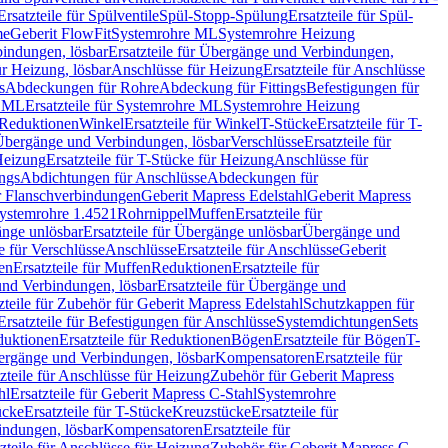
Ersatzteile für Spülventile
Spül-Stopp-Spülung
Ersatzteile für Spül-
me
Geberit FlowFit
Systemrohre ML
Systemrohre Heizung
indungen, lösbar
Ersatzteile für Übergänge und Verbindungen,
r Heizung, lösbar
Anschlüsse für Heizung
Ersatzteile für Anschlüsse
s
Abdeckungen für Rohre
Abdeckung für Fittings
Befestigungen für
e ML
Ersatzteile für Systemrohre ML
Systemrohre Heizung
r Reduktionen
Winkel
Ersatzteile für Winkel
T-Stücke
Ersatzteile für T-
r Übergänge und Verbindungen, lösbar
Verschlüsse
Ersatzteile für
Heizung
Ersatzteile für T-Stücke für Heizung
Anschlüsse für
ngs
Abdichtungen für Anschlüsse
Abdeckungen für
r Flanschverbindungen
Geberit Mapress Edelstahl
Geberit Mapress
 Systemrohre 1.4521
Rohrnippel
Muffen
Ersatzteile für
nge unlösbar
Ersatzteile für Übergänge unlösbar
Übergänge und
le für Verschlüsse
Anschlüsse
Ersatzteile für Anschlüsse
Geberit
en
Ersatzteile für Muffen
Reduktionen
Ersatzteile für
nd Verbindungen, lösbar
Ersatzteile für Übergänge und
zteile für Zubehör für Geberit Mapress Edelstahl
Schutzkappen für
Ersatzteile für Befestigungen für Anschlüsse
Systemdichtungen
Sets
duktionen
Ersatzteile für Reduktionen
Bögen
Ersatzteile für Bögen
T-
bergänge und Verbindungen, lösbar
Kompensatoren
Ersatzteile für
zteile für Anschlüsse für Heizung
Zubehör für Geberit Mapress
hl
Ersatzteile für Geberit Mapress C-Stahl
Systemrohre
ücke
Ersatzteile für T-Stücke
Kreuzstücke
Ersatzteile für
indungen, lösbar
Kompensatoren
Ersatzteile für
zteile für Anschlüsse für Heizung
Zubehör für Geberit Mapress C-