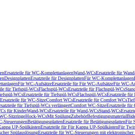
en
Ersatzteile für WC-Komplettanlagen
Wand-WCs
Ersatzteile für Wa
ken
Designplatten
Ersatzteile für Designplatten
Für WC-Komplettanlagen
tanlagen
Für WC-Aufsätze
Ersatzteile für Für WC-Aufsätze
Für WC-Au
eile für Tiefspül-WCs
Flachspül-WCs
Ersatzteile für Flachspül-WCs
Stan
iefspül-WCs
Ersatzteile für Tiefspül-WCs
Flachspül-WCs
Ersatzteile fü
Ersatzteile für WC-Sitze
Comfort WCs
Ersatzteile für Comfort WCs
Tie
rsatzteile für Tiefspül-WCs verlängert
Comfort WC-Sitze
Ersatzteile fü
WCs für Kinder
Wand-WCs
Ersatzteile für Wand-WCs
Stand-WCs
Ersatzt
r WC-Sitzringe
Hock-WCs
Mit Spülung
Zubehör
Befestigungsmaterial
Bide
C-Steuerungen
Betätigungsplatten
Ersatzteile für Betätigungsplatten
Für 
Kappa UP-Spülkästen
Ersatzteile für Für Kappa UP-Spülkästen
Für Twin
scher Spülauslösung
Ersatzteile für WC-Steuerungen mit elektronischer