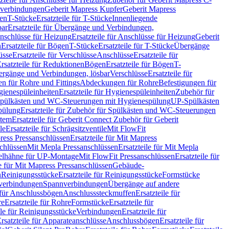
hverbindungen
Geberit Mapress Kupfer
Geberit Mapress
gen
T-Stücke
Ersatzteile für T-Stücke
Innenliegende
bar
Ersatzteile für Übergänge und Verbindungen,
nschlüsse für Heizung
Ersatzteile für Anschlüsse für Heizung
Geberit
n
Ersatzteile für Bögen
T-Stücke
Ersatzteile für T-Stücke
Übergänge
üsse
Ersatzteile für Verschlüsse
Anschlüsse
Ersatzteile für
rsatzteile für Reduktionen
Bögen
Ersatzteile für Bögen
T-
bergänge und Verbindungen, lösbar
Verschlüsse
Ersatzteile für
n für Rohre und Fittings
Abdeckungen für Rohre
Befestigungen für
ienespüleinheiten
Ersatzteile für Hygienespüleinheiten
Zubehör für
r Spülkästen und WC-Steuerungen mit Hygienespülung
UP-Spülkästen
pülung
Ersatzteile für Zubehör für Spülkästen und WC-Steuerungen
stem
Ersatzteile für Geberit Connect Zubehör für Geberit
le
Ersatzteile für Schrägsitzventile
Mit FlowFit
ress Pressanschlüssen
Ersatzteile für Mit Mapress
schlüssen
Mit Mepla Pressanschlüssen
Ersatzteile für Mit Mepla
gelhähne für UP-Montage
Mit FlowFit Pressanschlüssen
Ersatzteile für
le für Mit Mapress Pressanschlüssen
Gebäude-
n
Reinigungsstücke
Ersatzteile für Reinigungsstücke
Formstücke
ckverbindungen
Spannverbindungen
Übergänge auf andere
e für Anschlussbögen
Anschlusssteckmuffen
Ersatzteile für
re
Ersatzteile für Rohre
Formstücke
Ersatzteile für
ile für Reinigungsstücke
Verbindungen
Ersatzteile für
rsatzteile für Apparateanschlüsse
Anschlussbögen
Ersatzteile für