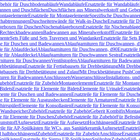
Zubehör für Duschbodenabläufe
Wandabläufe
Ersatzteile für Wandabläufe
wannen und Duschflächen
Duschflächen aus Mineralwerkstoff und Geberi
ntagelemente
Ersatzteile für Montagelemente
Spezifische Duschwanne
schabtrennungen
Duschseitenwände für Walk-in-Dusche
Ersatzteile für
lageboxen für Duschen
Nischenablageboxen
Ersatzteile für Nischenabla
ür Rechteckbadewannen
Badewannen aus Mineralwerkstoff
Ersatzteile f
mente
Sets Füße und Sets Traversen und Wandanker
Ersatzteile für Set
se für Duschen und Badewannen
Ablaufgarnituren für Duschwannen, 
ile für Ablaufdeckel
Ablaufgarnituren für Duschwannen, d90
Ersatzteil
ile für Ablaufdeckel
Ablaufgarnituren für Duschwannen Sestra
Ersatztei
rnituren für Duschwannen
Ventilstopfen
Ablaufgarnituren für Badewann
rehbetätigung
Ersatzteile für Fertigbausets für Drehbetätigung
Mit Drehbe
rtigbausets für Drehbetätigung und Zulauf
Mit Druckbetätigung PushCon
ituren für Badewannen
Anschlusssets
Wasseranschlüsse
Installations- un
ubehör
Ersatzteile für Zubehör
Montageelemente
Ersatzteile für Montag
Bidets
Ersatzteile für Elemente für Bidets
Elemente für Urinale
Ersatztei
mente für Duschen und Badewannen
Ersatzteile für Elemente für Dus
ile für Elemente für Ausgussbecken
Elemente für Armaturen
Ersatzteile 
hirrspüler
Elemente für Konsollasten
Ersatzteile für Elemente für Konso
r Wandspeicher
Zubehör
Ersatzteile für Zubehör
Geberit Kombifix
Montag
le für Elemente für Duschen
Zubehör
Ersatzteile für Zubehör
Für Befesti
unststoff
Aufgesetzt
Ersatzteile für Aufgesetzt
Hochhängend
Ersatzteile
eile für AP-Spülkästen für WCs, aus Sanitärkeramik
Aufgesetzt
Ersatztei
nd halbhochhängend
Zubehör
Ersatzteile für Zubehör
Anschlüsse
Ersatztei
pülkästen
Ersatzteile für Sigma UP-Spülkästen
Spülrohre
Zubehör
Füll- 