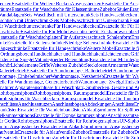
Becken
Ersatzteile für Weitere Becken
Ausgussbecken
Ersatzteile für Au
nräume
Ersatzteile für Waschtische für Klassenräume
Zubehör
Säulen
Ersa
andablagen
Sets Waschtisch mit Unterschrank
Sets Handwaschbecken 
aschtisch mit Unterschrank
Sets Möbelwaschtisch mit Unterschrank
Ersa
für Waschtischunterschränke
Für Handwaschbecken
Ersatzteile für Für
aschtische
Ersatzteile für Für Möbelwaschtische
Für Eckhandwaschbec
rsatzteile für Waschtischplatten
Für Aufsatzwaschtisch Schalenform
Ers
änke
Ersatzteile für Seitenschränke
Niedrige Seitenschränke
Ersatzteile f
ängeschränke
Ersatzteile für Hängeschränke
Weitere Möbel
Ersatzteile 
d Ordnungsboxen
Handtuchhalter und Handtuchhaken
Lichtelemente
Grif
tzteile für Spiegel
Mit integrierter Beleuchtung
Ersatzteile für Mit integr
behör
Lichtelemente
Griffe
Weiteres Zubehör
Steckdosen
Armaturen
Wasc
tteriebetrieb
Ersatzteile für Standmontage, Batteriebetrieb
Standmontage
dmontage, Einhebelmischer
Wandmontage, Netzbetrieb
Ersatzteile für W
teile für Wandmontage, Generatorbetrieb
Wandmontage, Zweigriffmisch
rmaturen
Apparateanschlüsse für Waschplatz, Spülbecken, Geräte und 
 Rohrbogensiphons
Rohrbogensiphons, Raumsparmodell
Ersatzteile für
rohrsiphons für Waschbecken, Raumsparmodell
Ersatzteile für Tauch
nschlüsse
Anschlussstutzen
Anschlussbögen
Abdeckungen
Anschlüsse
Er
aukästen
Ersatzteile für Wandeinbaukästen
Ablaufgarnituren für Spülb
elkammersiphons
Ersatzteile für Doppelkammersiphons
Anschlussstutz
für Geräte
Rohrbogensiphons
Ersatzteile für Rohrbogensiphons
UP-Sipho
en für Ausgussbecken
Ersatzteile für Ablaufgarnituren für Ausgussbecke
ufventile
Ersatzteile für Ablaufventile
Zubehör
Ersatzteile für Zubehör
D
Ersatzteile für Duschrinnen
Zubehör für Duschrinnen
Ersatzteile für Zu