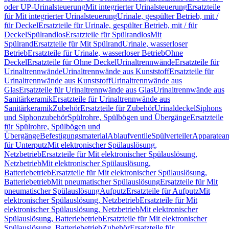
oder UP-Urinalsteuerung
Mit integrierter Urinalsteuerung
Ersatzteile
für Mit integrierter Urinalsteuerung
Urinale, gespülter Betrieb, mit /
für Deckel
Ersatzteile für Urinale, gespülter Betrieb, mit / für
Deckel
Spülrandlos
Ersatzteile für Spülrandlos
Mit
Spülrand
Ersatzteile für Mit Spülrand
Urinale, wasserloser
Betrieb
Ersatzteile für Urinale, wasserloser Betrieb
Ohne
Deckel
Ersatzteile für Ohne Deckel
Urinaltrennwände
Ersatzteile für
Urinaltrennwände
Urinaltrennwände aus Kunststoff
Ersatzteile für
Urinaltrennwände aus Kunststoff
Urinaltrennwände aus
Glas
Ersatzteile für Urinaltrennwände aus Glas
Urinaltrennwände aus
Sanitärkeramik
Ersatzteile für Urinaltrennwände aus
Sanitärkeramik
Zubehör
Ersatzteile für Zubehör
Urinaldeckel
Siphons
und Siphonzubehör
Spülrohre, Spülbögen und Übergänge
Ersatzteile
für Spülrohre, Spülbögen und
Übergänge
Befestigungsmaterial
Ablaufventile
Spülverteiler
Apparatean
für Unterputz
Mit elektronischer Spülauslösung,
Netzbetrieb
Ersatzteile für Mit elektronischer Spülauslösung,
Netzbetrieb
Mit elektronischer Spülauslösung,
Batteriebetrieb
Ersatzteile für Mit elektronischer Spülauslösung,
Batteriebetrieb
Mit pneumatischer Spülauslösung
Ersatzteile für Mit
pneumatischer Spülauslösung
Aufputz
Ersatzteile für Aufputz
Mit
elektronischer Spülauslösung, Netzbetrieb
Ersatzteile für Mit
elektronischer Spülauslösung, Netzbetrieb
Mit elektronischer
Spülauslösung, Batteriebetrieb
Ersatzteile für Mit elektronischer
Spülauslösung, Batteriebetrieb
Zubehör
Ersatzteile für