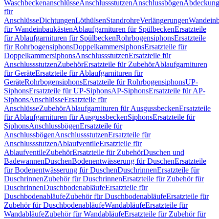
Waschbeckenanschlüsse
Anschlussstutzen
Anschlussbögen
Abdeckung
für
Anschlüsse
Dichtungen
Löthülsen
Standrohre
Verlängerungen
Wandeinb
für Wandeinbaukästen
Ablaufgarnituren für Spülbecken
Ersatzteile
für Ablaufgarnituren für Spülbecken
Rohrbogensiphons
Ersatzteile
für Rohrbogensiphons
Doppelkammersiphons
Ersatzteile für
Doppelkammersiphons
Anschlussstutzen
Ersatzteile für
Anschlussstutzen
Zubehör
Ersatzteile für Zubehör
Ablaufgarnituren
für Geräte
Ersatzteile für Ablaufgarnituren für
Geräte
Rohrbogensiphons
Ersatzteile für Rohrbogensiphons
UP-
Siphons
Ersatzteile für UP-Siphons
AP-Siphons
Ersatzteile für AP-
Siphons
Anschlüsse
Ersatzteile für
Anschlüsse
Zubehör
Ablaufgarnituren für Ausgussbecken
Ersatzteile
für Ablaufgarnituren für Ausgussbecken
Siphons
Ersatzteile für
Siphons
Anschlussbögen
Ersatzteile für
Anschlussbögen
Anschlussstutzen
Ersatzteile für
Anschlussstutzen
Ablaufventile
Ersatzteile für
Ablaufventile
Zubehör
Ersatzteile für Zubehör
Duschen und
Badewannen
Duschen
Bodenentwässerung für Duschen
Ersatzteile
für Bodenentwässerung für Duschen
Duschrinnen
Ersatzteile für
Duschrinnen
Zubehör für Duschrinnen
Ersatzteile für Zubehör für
Duschrinnen
Duschbodenabläufe
Ersatzteile für
Duschbodenabläufe
Zubehör für Duschbodenabläufe
Ersatzteile für
Zubehör für Duschbodenabläufe
Wandabläufe
Ersatzteile für
Wandabläufe
Zubehör für Wandabläufe
Ersatzteile für Zubehör für