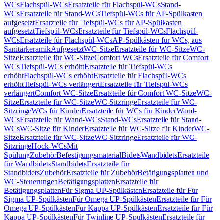
WCs
Flachspül-WCs
Ersatzteile für Flachspül-WCs
Stand-
WCs
Ersatzteile für Stand-WCs
Tiefspül-WCs für AP-Spülkasten
aufgesetzt
Ersatzteile für Tiefspül-WCs für AP-Spülkasten
aufgesetzt
Tiefspül-WCs
Ersatzteile für Tiefspül-WCs
Flachspül-
WCs
Ersatzteile für Flachspül-WCs
AP-Spülkästen für WCs, aus
Sanitärkeramik
Aufgesetzt
WC-Sitze
Ersatzteile für WC-Sitze
WC-
Sitze
Ersatzteile für WC-Sitze
Comfort WCs
Ersatzteile für Comfort
WCs
Tiefspül-WCs erhöht
Ersatzteile für Tiefspül-WCs
erhöht
Flachspül-WCs erhöht
Ersatzteile für Flachspül-WCs
erhöht
Tiefspül-WCs verlängert
Ersatzteile für Tiefspül-WCs
verlängert
Comfort WC-Sitze
Ersatzteile für Comfort WC-Sitze
WC-
Sitze
Ersatzteile für WC-Sitze
WC-Sitzringe
Ersatzteile für WC-
Sitzringe
WCs für Kinder
Ersatzteile für WCs für Kinder
Wand-
WCs
Ersatzteile für Wand-WCs
Stand-WCs
Ersatzteile für Stand-
WCs
WC-Sitze für Kinder
Ersatzteile für WC-Sitze für Kinder
WC-
Sitze
Ersatzteile für WC-Sitze
WC-Sitzringe
Ersatzteile für WC-
Sitzringe
Hock-WCs
Mit
Spülung
Zubehör
Befestigungsmaterial
Bidets
Wandbidets
Ersatzteile
für Wandbidets
Standbidets
Ersatzteile für
Standbidets
Zubehör
Ersatzteile für Zubehör
Betätigungsplatten und
WC-Steuerungen
Betätigungsplatten
Ersatzteile für
Betätigungsplatten
Für Sigma UP-Spülkästen
Ersatzteile für Für
Sigma UP-Spülkästen
Für Omega UP-Spülkästen
Ersatzteile für Für
Omega UP-Spülkästen
Für Kappa UP-Spülkästen
Ersatzteile für Für
Kappa UP-Spülkästen
Für Twinline UP-Spülkästen
Ersatzteile für