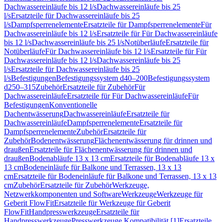
Dachwassereinläufe bis 12 l/s
Dachwassereinläufe bis 25
l/s
Ersatzteile für Dachwassereinläufe bis 25
l/s
Dampfsperrenelemente
Ersatzteile für Dampfsperrenelemente
Für
Dachwassereinläufe bis 12 l/s
Ersatzteile für Für Dachwassereinläufe
bis 12 l/s
Dachwassereinläufe bis 25 l/s
Notüberläufe
Ersatzteile für
Notüberläufe
Für Dachwassereinläufe bis 12 l/s
Ersatzteile für Für
Dachwassereinläufe bis 12 l/s
Dachwassereinläufe bis 25
l/s
Ersatzteile für Dachwassereinläufe bis 25
l/s
Befestigungen
Befestigungssystem d40–200
Befestigungssystem
d250–315
Zubehör
Ersatzteile für Zubehör
Für
Dachwassereinläufe
Ersatzteile für Für Dachwassereinläufe
Für
Befestigungen
Konventionelle
Dachentwässerung
Dachwassereinläufe
Ersatzteile für
Dachwassereinläufe
Dampfsperrenelemente
Ersatzteile für
Dampfsperrenelemente
Zubehör
Ersatzteile für
Zubehör
Bodenentwässerung
Flächenentwässerung für drinnen und
draußen
Ersatzteile für Flächenentwässerung für drinnen und
draußen
Bodenabläufe 13 x 13 cm
Ersatzteile für Bodenabläufe 13 x
13 cm
Bodeneinläufe für Balkone und Terrassen, 13 x 13
cm
Ersatzteile für Bodeneinläufe für Balkone und Terrassen, 13 x 13
cm
Zubehör
Ersatzteile für Zubehör
Werkzeuge,
Netzwerkkomponenten und Software
Werkzeuge
Werkzeuge für
Geberit FlowFit
Ersatzteile für Werkzeuge für Geberit
FlowFit
Handpresswerkzeuge
Ersatzteile für
Handpresswerkzeuge
Presswerkzeuge Kompatibilität [1]
Ersatzteile