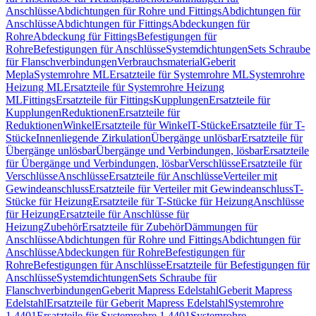
Anschlüsse
Abdichtungen für Rohre und Fittings
Abdichtungen für
Anschlüsse
Abdichtungen für Fittings
Abdeckungen für
Rohre
Abdeckung für Fittings
Befestigungen für
Rohre
Befestigungen für Anschlüsse
Systemdichtungen
Sets Schraube
für Flanschverbindungen
Verbrauchsmaterial
Geberit
Mepla
Systemrohre ML
Ersatzteile für Systemrohre ML
Systemrohre
Heizung ML
Ersatzteile für Systemrohre Heizung
ML
Fittings
Ersatzteile für Fittings
Kupplungen
Ersatzteile für
Kupplungen
Reduktionen
Ersatzteile für
Reduktionen
Winkel
Ersatzteile für Winkel
T-Stücke
Ersatzteile für T-
Stücke
Innenliegende Zirkulation
Übergänge unlösbar
Ersatzteile für
Übergänge unlösbar
Übergänge und Verbindungen, lösbar
Ersatzteile
für Übergänge und Verbindungen, lösbar
Verschlüsse
Ersatzteile für
Verschlüsse
Anschlüsse
Ersatzteile für Anschlüsse
Verteiler mit
Gewindeanschluss
Ersatzteile für Verteiler mit Gewindeanschluss
T-
Stücke für Heizung
Ersatzteile für T-Stücke für Heizung
Anschlüsse
für Heizung
Ersatzteile für Anschlüsse für
Heizung
Zubehör
Ersatzteile für Zubehör
Dämmungen für
Anschlüsse
Abdichtungen für Rohre und Fittings
Abdichtungen für
Anschlüsse
Abdeckungen für Rohre
Befestigungen für
Rohre
Befestigungen für Anschlüsse
Ersatzteile für Befestigungen für
Anschlüsse
Systemdichtungen
Sets Schraube für
Flanschverbindungen
Geberit Mapress Edelstahl
Geberit Mapress
Edelstahl
Ersatzteile für Geberit Mapress Edelstahl
Systemrohre
1.4401
Ersatzteile für Systemrohre 1.4401
Systemrohre