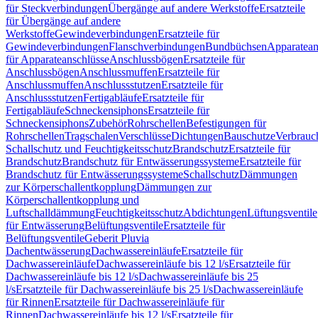
für Steckverbindungen
Übergänge auf andere Werkstoffe
Ersatzteile
für Übergänge auf andere
Werkstoffe
Gewindeverbindungen
Ersatzteile für
Gewindeverbindungen
Flanschverbindungen
Bundbüchsen
Apparatean
für Apparateanschlüsse
Anschlussbögen
Ersatzteile für
Anschlussbögen
Anschlussmuffen
Ersatzteile für
Anschlussmuffen
Anschlussstutzen
Ersatzteile für
Anschlussstutzen
Fertigabläufe
Ersatzteile für
Fertigabläufe
Schneckensiphons
Ersatzteile für
Schneckensiphons
Zubehör
Rohrschellen
Befestigungen für
Rohrschellen
Tragschalen
Verschlüsse
Dichtungen
Bauschutze
Verbrauc
Schallschutz und Feuchtigkeitsschutz
Brandschutz
Ersatzteile für
Brandschutz
Brandschutz für Entwässerungssysteme
Ersatzteile für
Brandschutz für Entwässerungssysteme
Schallschutz
Dämmungen
zur Körperschallentkopplung
Dämmungen zur
Körperschallentkopplung und
Luftschalldämmung
Feuchtigkeitsschutz
Abdichtungen
Lüftungsventile
für Entwässerung
Belüftungsventile
Ersatzteile für
Belüftungsventile
Geberit Pluvia
Dachentwässerung
Dachwassereinläufe
Ersatzteile für
Dachwassereinläufe
Dachwassereinläufe bis 12 l/s
Ersatzteile für
Dachwassereinläufe bis 12 l/s
Dachwassereinläufe bis 25
l/s
Ersatzteile für Dachwassereinläufe bis 25 l/s
Dachwassereinläufe
für Rinnen
Ersatzteile für Dachwassereinläufe für
Rinnen
Dachwassereinläufe bis 12 l/s
Ersatzteile für