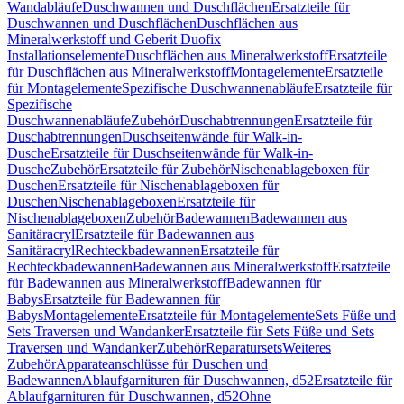
Wandabläufe
Duschwannen und Duschflächen
Ersatzteile für
Duschwannen und Duschflächen
Duschflächen aus
Mineralwerkstoff und Geberit Duofix
Installationselemente
Duschflächen aus Mineralwerkstoff
Ersatzteile
für Duschflächen aus Mineralwerkstoff
Montagelemente
Ersatzteile
für Montagelemente
Spezifische Duschwannenabläufe
Ersatzteile für
Spezifische
Duschwannenabläufe
Zubehör
Duschabtrennungen
Ersatzteile für
Duschabtrennungen
Duschseitenwände für Walk-in-
Dusche
Ersatzteile für Duschseitenwände für Walk-in-
Dusche
Zubehör
Ersatzteile für Zubehör
Nischenablageboxen für
Duschen
Ersatzteile für Nischenablageboxen für
Duschen
Nischenablageboxen
Ersatzteile für
Nischenablageboxen
Zubehör
Badewannen
Badewannen aus
Sanitäracryl
Ersatzteile für Badewannen aus
Sanitäracryl
Rechteckbadewannen
Ersatzteile für
Rechteckbadewannen
Badewannen aus Mineralwerkstoff
Ersatzteile
für Badewannen aus Mineralwerkstoff
Badewannen für
Babys
Ersatzteile für Badewannen für
Babys
Montagelemente
Ersatzteile für Montagelemente
Sets Füße und
Sets Traversen und Wandanker
Ersatzteile für Sets Füße und Sets
Traversen und Wandanker
Zubehör
Reparatursets
Weiteres
Zubehör
Apparateanschlüsse für Duschen und
Badewannen
Ablaufgarnituren für Duschwannen, d52
Ersatzteile für
Ablaufgarnituren für Duschwannen, d52
Ohne