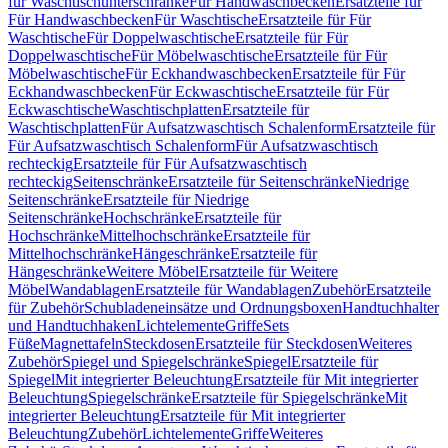
für Waschtischunterschränke
Für Handwaschbecken
Ersatzteile für
Für Handwaschbecken
Für Waschtische
Ersatzteile für Für
Waschtische
Für Doppelwaschtische
Ersatzteile für Für
Doppelwaschtische
Für Möbelwaschtische
Ersatzteile für Für
Möbelwaschtische
Für Eckhandwaschbecken
Ersatzteile für Für
Eckhandwaschbecken
Für Eckwaschtische
Ersatzteile für Für
Eckwaschtische
Waschtischplatten
Ersatzteile für
Waschtischplatten
Für Aufsatzwaschtisch Schalenform
Ersatzteile für
Für Aufsatzwaschtisch Schalenform
Für Aufsatzwaschtisch
rechteckig
Ersatzteile für Für Aufsatzwaschtisch
rechteckig
Seitenschränke
Ersatzteile für Seitenschränke
Niedrige
Seitenschränke
Ersatzteile für Niedrige
Seitenschränke
Hochschränke
Ersatzteile für
Hochschränke
Mittelhochschränke
Ersatzteile für
Mittelhochschränke
Hängeschränke
Ersatzteile für
Hängeschränke
Weitere Möbel
Ersatzteile für Weitere
Möbel
Wandablagen
Ersatzteile für Wandablagen
Zubehör
Ersatzteile
für Zubehör
Schubladeneinsätze und Ordnungsboxen
Handtuchhalter
und Handtuchhaken
Lichtelemente
Griffe
Sets
Füße
Magnettafeln
Steckdosen
Ersatzteile für Steckdosen
Weiteres
Zubehör
Spiegel und Spiegelschränke
Spiegel
Ersatzteile für
Spiegel
Mit integrierter Beleuchtung
Ersatzteile für Mit integrierter
Beleuchtung
Spiegelschränke
Ersatzteile für Spiegelschränke
Mit
integrierter Beleuchtung
Ersatzteile für Mit integrierter
Beleuchtung
Zubehör
Lichtelemente
Griffe
Weiteres