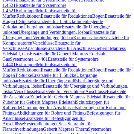
1.4521
Ersatzteile für Systemrohre
1.4521
Rohrnippel
Muffen
Ersatzteile für
Muffen
Reduktionen
Ersatzteile für Reduktionen
Bögen
Ersatzteile für
Bögen
T-Stücke
Ersatzteile für T-Stücke
Innenliegende
Zirkulation
Übergänge unlösbar
Ersatzteile für Übergänge
unlösbar
Übergänge und Verbindungen, lösbar
Ersatzteile für
Übergänge und Verbindungen, lösbar
Kompensatoren
Ersatzteile für
Kompensatoren
Verschlüsse
Ersatzteile für
Verschlüsse
Anschlüsse
Ersatzteile für Anschlüsse
Geberit Mapress
Edelstahl, Gas
Ersatzteile für Geberit Mapress Edelstahl,
Gas
Systemrohre 1.4401
Ersatzteile für Systemrohre
1.4401
Rohrnippel
Muffen
Ersatzteile für
Muffen
Reduktionen
Ersatzteile für Reduktionen
Bögen
Ersatzteile für
Bögen
T-Stücke
Ersatzteile für T-Stücke
Übergänge
unlösbar
Ersatzteile für Übergänge unlösbar
Übergänge und
Verbindungen, lösbar
Ersatzteile für Übergänge und Verbindungen,
lösbar
Verschlüsse
Ersatzteile für Verschlüsse
Anschlüsse
Ersatzteile
für Anschlüsse
Zubehör für Geberit Mapress Edelstahl
Ersatzteile für
Zubehör für Geberit Mapress Edelstahl
Schutzkappen für
Rohrende
Dämmungen für Anschlüsse
Isolierungen für Rohre und
Fittings
Abdichtungen für Rohre und Fittings
Befestigungen für
Anschlüsse
Ersatzteile für Befestigungen für
Anschlüsse
Systemdichtungen
Sets Schraube für
Flanschverbindungen
Geberit Mapress Therm
Systemrohre