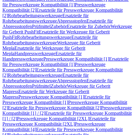
für Presswerkzeuge Kompatibilität [1]
Presswerkzeuge
Kompatibilität [2]
Ersatzteile für Presswerkzeuge Kompatibilität
[2]
Rohrbearbeitungswerkzeuge
Ersatzteile für
Rohrbearbeitungswerkzeuge
Abpressstopfen
Ersatzteile für
Abpressstopfen
Prüfmittel
Zubehör
Ersatzteile für Zubehör
Werkzeuge
für Geberit PushFit
Ersatzteile für Werkzeuge für Geberit
PushFit
Rohrbearbeitungswerkzeuge
Ersatzteile für
Rohrbearbeitungswerkzeuge
Werkzeuge für Geberit
Mepla
Ersatzteile für Werkzeuge für Geberit
Mepla
Handpresswerkzeuge
Ersatzteile für
Handpresswerkzeuge
Presswerkzeuge Kompatibilität [1]
Ersatzteile
für Presswerkzeuge Kompatibilität [1]
Presswerkzeuge
Kompatibilität [2]
Ersatzteile für Presswerkzeuge Kompatibilität
[2]
Rohrbearbeitungswerkzeuge
Ersatzteile für
Rohrbearbeitungswerkzeuge
Abpressstopfen
Ersatzteile für
Abpressstopfen
Prüfmittel
Zubehör
Werkzeuge für Geberit
Mapress
Ersatzteile für Werkzeuge für Geberit
Mapress
Presswerkzeuge Kompatibilität [1]
Ersatzteile für
Presswerkzeuge Kompatibilität [1]
Presswerkzeuge Kompatibilität
[2]
Ersatzteile für Presswerkzeuge Kompatibilität [2]
Presswerkzeuge
Kompatibilität [1] / [2]
Ersatzteile für Presswerkzeuge Kompatibilität
[1] / [2]
Presswerkzeuge Kompatibilität [2XL]
Ersatzteile für
Presswerkzeuge Kompatibilität [2XL]
Presswerkzeuge
Kompatibilität [4]
Ersatzteile für Presswerkzeuge Kompatibilität
[4]
Rohrbearbeitungswerkzeuge
Ersatzteile für