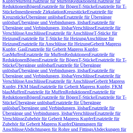
Kupfer
Muffen
Ersatzteile für Muffen
Reduktionen
Ersatzteile für
Reduktionen
Bögen
Ersatzteile für Bögen
T-Stücke
Ersatzteile für T-
Stücke
Innenliegende Zirkulation
Kreuzstücke
Ersatzteile für
Kreuzstücke
Übergänge unlösbar
Ersatzteile für Übergänge
unlösbar
Übergänge und Verbindungen, lösbar
Ersatzteile für
Übergänge und Verbindungen, lösbar
Verschlüsse
Ersatzteile für
Verschlüsse
Anschlüsse
Ersatzteile für Anschlüsse
T-Stücke für
Heizung
Ersatzteile für T-Stücke für Heizung
Anschlüsse für
Heizung
Ersatzteile für Anschlüsse für Heizung
Geberit Mapress
Kupfer, Gas
Ersatzteile für Geberit Mapress Kupfer,
Gas
Muffen
Ersatzteile für Muffen
Reduktionen
Ersatzteile für
Reduktionen
Bögen
Ersatzteile für Bögen
T-Stücke
Ersatzteile für T-
Stücke
Übergänge unlösbar
Ersatzteile für Übergänge
unlösbar
Übergänge und Verbindungen, lösbar
Ersatzteile für
Übergänge und Verbindungen, lösbar
Verschlüsse
Ersatzteile für
Verschlüsse
Anschlüsse
Ersatzteile für Anschlüsse
Geberit Mapress
Kupfer, FKM blau
Ersatzteile für Geberit Mapress Kupfer, FKM
blau
Muffen
Ersatzteile für Muffen
Reduktionen
Ersatzteile für
Reduktionen
Bögen
Ersatzteile für Bögen
T-Stücke
Ersatzteile für T-
Stücke
Übergänge unlösbar
Ersatzteile für Übergänge
unlösbar
Übergänge und Verbindungen, lösbar
Ersatzteile für
Übergänge und Verbindungen, lösbar
Verschlüsse
Ersatzteile für
Verschlüsse
Zubehör für Geberit Mapress Kupfer
Ersatzteile für
Zubehör für Geberit Mapress Kupfer
Dämmungen für
Anschlüsse
Abdichtungen für Rohre und Fittings
Abdeckungen für