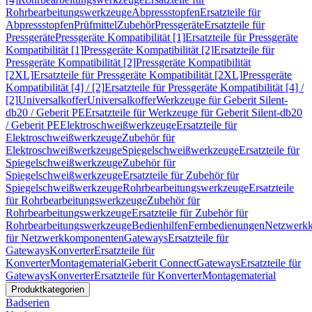
Rohrbearbeitungswerkzeuge
Abpressstopfen
Ersatzteile für
Abpressstopfen
Prüfmittel
Zubehör
Pressgeräte
Ersatzteile für
Pressgeräte
Pressgeräte Kompatibilität [1]
Ersatzteile für Pressgeräte
Kompatibilität [1]
Pressgeräte Kompatibilität [2]
Ersatzteile für
Pressgeräte Kompatibilität [2]
Pressgeräte Kompatibilität
[2XL]
Ersatzteile für Pressgeräte Kompatibilität [2XL]
Pressgeräte
Kompatibilität [4] / [2]
Ersatzteile für Pressgeräte Kompatibilität [4] /
[2]
Universalkoffer
Universalkoffer
Werkzeuge für Geberit Silent-
db20 / Geberit PE
Ersatzteile für Werkzeuge für Geberit Silent-db20
/ Geberit PE
Elektroschweißwerkzeuge
Ersatzteile für
Elektroschweißwerkzeuge
Zubehör für
Elektroschweißwerkzeuge
Spiegelschweißwerkzeuge
Ersatzteile für
Spiegelschweißwerkzeuge
Zubehör für
Spiegelschweißwerkzeuge
Ersatzteile für Zubehör für
Spiegelschweißwerkzeuge
Rohrbearbeitungswerkzeuge
Ersatzteile
für Rohrbearbeitungswerkzeuge
Zubehör für
Rohrbearbeitungswerkzeuge
Ersatzteile für Zubehör für
Rohrbearbeitungswerkzeuge
Bedienhilfen
Fernbedienungen
Netzwerk
für Netzwerkkomponenten
Gateways
Ersatzteile für
Gateways
Konverter
Ersatzteile für
Konverter
Montagematerial
Geberit Connect
Gateways
Ersatzteile für
Gateways
Konverter
Ersatzteile für Konverter
Montagematerial
Produktkategorien
Badserien