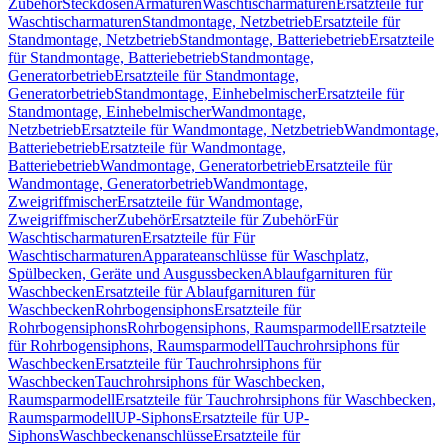
Zubehör
Steckdosen
Armaturen
Waschtischarmaturen
Ersatzteile für
Waschtischarmaturen
Standmontage, Netzbetrieb
Ersatzteile für
Standmontage, Netzbetrieb
Standmontage, Batteriebetrieb
Ersatzteile
für Standmontage, Batteriebetrieb
Standmontage,
Generatorbetrieb
Ersatzteile für Standmontage,
Generatorbetrieb
Standmontage, Einhebelmischer
Ersatzteile für
Standmontage, Einhebelmischer
Wandmontage,
Netzbetrieb
Ersatzteile für Wandmontage, Netzbetrieb
Wandmontage,
Batteriebetrieb
Ersatzteile für Wandmontage,
Batteriebetrieb
Wandmontage, Generatorbetrieb
Ersatzteile für
Wandmontage, Generatorbetrieb
Wandmontage,
Zweigriffmischer
Ersatzteile für Wandmontage,
Zweigriffmischer
Zubehör
Ersatzteile für Zubehör
Für
Waschtischarmaturen
Ersatzteile für Für
Waschtischarmaturen
Apparateanschlüsse für Waschplatz,
Spülbecken, Geräte und Ausgussbecken
Ablaufgarnituren für
Waschbecken
Ersatzteile für Ablaufgarnituren für
Waschbecken
Rohrbogensiphons
Ersatzteile für
Rohrbogensiphons
Rohrbogensiphons, Raumsparmodell
Ersatzteile
für Rohrbogensiphons, Raumsparmodell
Tauchrohrsiphons für
Waschbecken
Ersatzteile für Tauchrohrsiphons für
Waschbecken
Tauchrohrsiphons für Waschbecken,
Raumsparmodell
Ersatzteile für Tauchrohrsiphons für Waschbecken,
Raumsparmodell
UP-Siphons
Ersatzteile für UP-
Siphons
Waschbeckenanschlüsse
Ersatzteile für