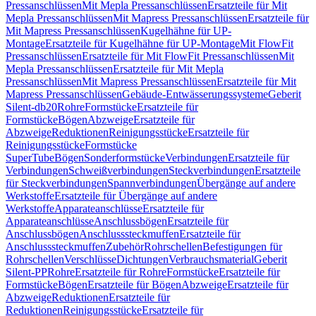
Pressanschlüssen
Mit Mepla Pressanschlüssen
Ersatzteile für Mit
Mepla Pressanschlüssen
Mit Mapress Pressanschlüssen
Ersatzteile für
Mit Mapress Pressanschlüssen
Kugelhähne für UP-
Montage
Ersatzteile für Kugelhähne für UP-Montage
Mit FlowFit
Pressanschlüssen
Ersatzteile für Mit FlowFit Pressanschlüssen
Mit
Mepla Pressanschlüssen
Ersatzteile für Mit Mepla
Pressanschlüssen
Mit Mapress Pressanschlüssen
Ersatzteile für Mit
Mapress Pressanschlüssen
Gebäude-Entwässerungssysteme
Geberit
Silent-db20
Rohre
Formstücke
Ersatzteile für
Formstücke
Bögen
Abzweige
Ersatzteile für
Abzweige
Reduktionen
Reinigungsstücke
Ersatzteile für
Reinigungsstücke
Formstücke
SuperTube
Bögen
Sonderformstücke
Verbindungen
Ersatzteile für
Verbindungen
Schweißverbindungen
Steckverbindungen
Ersatzteile
für Steckverbindungen
Spannverbindungen
Übergänge auf andere
Werkstoffe
Ersatzteile für Übergänge auf andere
Werkstoffe
Apparateanschlüsse
Ersatzteile für
Apparateanschlüsse
Anschlussbögen
Ersatzteile für
Anschlussbögen
Anschlusssteckmuffen
Ersatzteile für
Anschlusssteckmuffen
Zubehör
Rohrschellen
Befestigungen für
Rohrschellen
Verschlüsse
Dichtungen
Verbrauchsmaterial
Geberit
Silent-PP
Rohre
Ersatzteile für Rohre
Formstücke
Ersatzteile für
Formstücke
Bögen
Ersatzteile für Bögen
Abzweige
Ersatzteile für
Abzweige
Reduktionen
Ersatzteile für
Reduktionen
Reinigungsstücke
Ersatzteile für