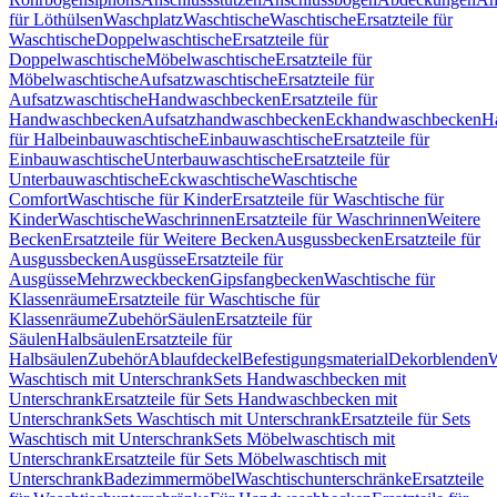
für Löthülsen
Waschplatz
Waschtische
Waschtische
Ersatzteile für
Waschtische
Doppelwaschtische
Ersatzteile für
Doppelwaschtische
Möbelwaschtische
Ersatzteile für
Möbelwaschtische
Aufsatzwaschtische
Ersatzteile für
Aufsatzwaschtische
Handwaschbecken
Ersatzteile für
Handwaschbecken
Aufsatzhandwaschbecken
Eckhandwaschbecken
H
für Halbeinbauwaschtische
Einbauwaschtische
Ersatzteile für
Einbauwaschtische
Unterbauwaschtische
Ersatzteile für
Unterbauwaschtische
Eckwaschtische
Waschtische
Comfort
Waschtische für Kinder
Ersatzteile für Waschtische für
Kinder
Waschtische
Waschrinnen
Ersatzteile für Waschrinnen
Weitere
Becken
Ersatzteile für Weitere Becken
Ausgussbecken
Ersatzteile für
Ausgussbecken
Ausgüsse
Ersatzteile für
Ausgüsse
Mehrzweckbecken
Gipsfangbecken
Waschtische für
Klassenräume
Ersatzteile für Waschtische für
Klassenräume
Zubehör
Säulen
Ersatzteile für
Säulen
Halbsäulen
Ersatzteile für
Halbsäulen
Zubehör
Ablaufdeckel
Befestigungsmaterial
Dekorblenden
W
Waschtisch mit Unterschrank
Sets Handwaschbecken mit
Unterschrank
Ersatzteile für Sets Handwaschbecken mit
Unterschrank
Sets Waschtisch mit Unterschrank
Ersatzteile für Sets
Waschtisch mit Unterschrank
Sets Möbelwaschtisch mit
Unterschrank
Ersatzteile für Sets Möbelwaschtisch mit
Unterschrank
Badezimmermöbel
Waschtischunterschränke
Ersatzteile