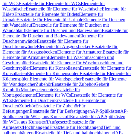
für WCs
Ersatzteile für Elemente für WCs
Elemente für
Waschtische
Ersatzteile für Elemente für Waschtische
Elemente für
Bidets
Ersatzteile für Elemente für Bidets
Elemente für
Urinale
Ersatzteile für Elemente für Urinale
Elemente für Duschen
mit Wandablauf
Ersatzteile für Elemente für Duschen mit
Wandablauf
Elemente für Duschen und Badewannen
Ersatzteile für
Elemente für Duschen und Badewannen
Elemente für
Duschtrennwände
Ersatzteile für Elemente für
Duschtrennwände
Elemente für Ausgussbecken
Ersatzteile für
Elemente für Ausgussbecken
Elemente für Armaturen
Ersatzteile für
Elemente für Armaturen
Elemente für Waschmaschinen und
Geschirrspüler
Ersatzteile für Elemente für Waschmaschinen und
Geschirrspüler
Elemente für Konsollasten
Ersatzteile für Elemente für
Konsollasten
Elemente für Küchenspülen
Ersatzteile für Elemente für
Küchenspülen
Elemente für Wandspeicher
Ersatzteile für Elemente
für Wandspeicher
Zubehör
Ersatzteile für Zubehör
Geberit
Kombifix
Montageelemente
Ersatzteile für
Montageelemente
Elemente für WCs
Ersatzteile für Elemente für
WCs
Elemente für Duschen
Ersatzteile für Elemente für
Duschen
Zubehör
Ersatzteile für Zubehör
Für
Befestigungen
Ersatzteile für Für Befestigungen
AP-Spülkästen
AP-
Spülkästen für WCs, aus Kunststoff
Ersatzteile für AP-Spülkästen
für WCs, aus Kunststoff
Aufgesetzt
Ersatzteile für
Aufgesetzt
Hochhängend
Ersatzteile für Hochhängend
Tief- und
halbhochhängend
Ersatzteile für Tief- und halbhochhängend
AP-