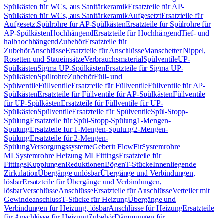
Spülkästen für WCs, aus Sanitärkeramik
Ersatzteile für AP-
Spülkästen für WCs, aus Sanitärkeramik
Aufgesetzt
Ersatzteile für
Aufgesetzt
Spülrohre für AP-Spülkästen
Ersatzteile für Spülrohre für
AP-Spülkästen
Hochhängend
Ersatzteile für Hochhängend
Tief- und
halbhochhängend
Zubehör
Ersatzteile für
Zubehör
Anschlüsse
Ersatzteile für Anschlüsse
Manschetten
Nippel,
Rosetten und Staueinsätze
Verbrauchsmaterial
Spülventile
UP-
Spülkästen
Sigma UP-Spülkästen
Ersatzteile für Sigma UP-
Spülkästen
Spülrohre
Zubehör
Füll- und
Spülventile
Füllventile
Ersatzteile für Füllventile
Füllventile für AP-
Spülkästen
Ersatzteile für Füllventile für AP-Spülkästen
Füllventile
für UP-Spülkästen
Ersatzteile für Füllventile für UP-
Spülkästen
Spülventile
Ersatzteile für Spülventile
Spül-Stopp-
Spülung
Ersatzteile für Spül-Stopp-Spülung
1-Mengen-
Spülung
Ersatzteile für 1-Mengen-Spülung
2-Mengen-
Spülung
Ersatzteile für 2-Mengen-
Spülung
Versorgungssysteme
Geberit FlowFit
Systemrohre
ML
Systemrohre Heizung ML
Fittings
Ersatzteile für
Fittings
Kupplungen
Reduktionen
Bögen
T-Stücke
Innenliegende
Zirkulation
Übergänge unlösbar
Übergänge und Verbindungen,
lösbar
Ersatzteile für Übergänge und Verbindungen,
lösbar
Verschlüsse
Anschlüsse
Ersatzteile für Anschlüsse
Verteiler mit
Gewindeanschluss
T-Stücke für Heizung
Übergänge und
Verbindungen für Heizung, lösbar
Anschlüsse für Heizung
Ersatzteile
für Anschlüsse für Heizung
Zubehör
Dämmungen für