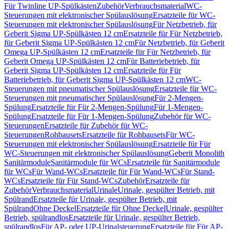
Für Twinline UP-Spülkästen
Zubehör
Verbrauchsmaterial
WC-
Steuerungen mit elektronischer Spülauslösung
Ersatzteile für WC-
Steuerungen mit elektronischer Spülauslösung
Für Netzbetrieb, für
Geberit Sigma UP-Spülkästen 12 cm
Ersatzteile für Für Netzbetrieb,
für Geberit Sigma UP-Spülkästen 12 cm
Für Netzbetrieb, für Geberit
Omega UP-Spülkästen 12 cm
Ersatzteile für Für Netzbetrieb, für
Geberit Omega UP-Spülkästen 12 cm
Für Batteriebetrieb, für
Geberit Sigma UP-Spülkästen 12 cm
Ersatzteile für Für
Batteriebetrieb, für Geberit Sigma UP-Spülkästen 12 cm
WC-
Steuerungen mit pneumatischer Spülauslösung
Ersatzteile für WC-
Steuerungen mit pneumatischer Spülauslösung
Für 2-Mengen-
Spülung
Ersatzteile für Für 2-Mengen-Spülung
Für 1-Mengen-
Spülung
Ersatzteile für Für 1-Mengen-Spülung
Zubehör für WC-
Steuerungen
Ersatzteile für Zubehör für WC-
Steuerungen
Rohbausets
Ersatzteile für Rohbausets
Für WC-
Steuerungen mit elektronischer Spülauslösung
Ersatzteile für Für
WC-Steuerungen mit elektronischer Spülauslösung
Geberit Monolith
Sanitärmodule
Sanitärmodule für WCs
Ersatzteile für Sanitärmodule
für WCs
Für Wand-WCs
Ersatzteile für Für Wand-WCs
Für Stand-
WCs
Ersatzteile für Für Stand-WCs
Zubehör
Ersatzteile für
Zubehör
Verbrauchsmaterial
Urinale
Urinale, gespülter Betrieb, mit
Spülrand
Ersatzteile für Urinale, gespülter Betrieb, mit
Spülrand
Ohne Deckel
Ersatzteile für Ohne Deckel
Urinale, gespülter
Betrieb, spülrandlos
Ersatzteile für Urinale, gespülter Betrieb,
spülrandlos
Für AP- oder UP-Urinalsteuerung
Ersatzteile für Für AP-