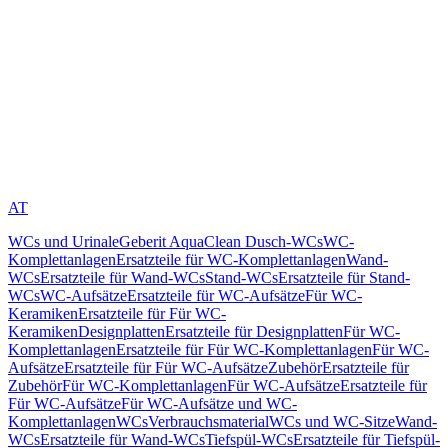
AT
WCs und Urinale
Geberit AquaClean Dusch-WCs
WC-
Komplettanlagen
Ersatzteile für WC-Komplettanlagen
Wand-
WCs
Ersatzteile für Wand-WCs
Stand-WCs
Ersatzteile für Stand-
WCs
WC-Aufsätze
Ersatzteile für WC-Aufsätze
Für WC-
Keramiken
Ersatzteile für Für WC-
Keramiken
Designplatten
Ersatzteile für Designplatten
Für WC-
Komplettanlagen
Ersatzteile für Für WC-Komplettanlagen
Für WC-
Aufsätze
Ersatzteile für Für WC-Aufsätze
Zubehör
Ersatzteile für
Zubehör
Für WC-Komplettanlagen
Für WC-Aufsätze
Ersatzteile für
Für WC-Aufsätze
Für WC-Aufsätze und WC-
Komplettanlagen
WCs
Verbrauchsmaterial
WCs und WC-Sitze
Wand-
WCs
Ersatzteile für Wand-WCs
Tiefspül-WCs
Ersatzteile für Tiefspül-