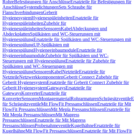
Rohre
Befestigungen für Anschlüsse
Ersatzteile für Befestigungen für
Anschlüsse
Systemdichtungen
Sets Schraube für
Flanschverbindungen
Geberit
Hygienesystem
Hygienespüleinheiten
Ersatzteile für
Hygienespüleinheiten
Zubehör für
Hygienespüleinheiten
Sensoren
Kabel
Abdeckungen und
Abdeckplatten
Spülkästen und WC-Steuerungen mit
Hygienespülung
Ersatzteile für Spülkästen und WC-Steuerungen mit
Hygienespülung
UP-Spülkästen mit
Hygienespülung
Hygieneeinbaumodule
Ersatzteile für
Hygieneeinbaumodule
Zubehör für Spülkästen und WC-
Steuerungen mit Hygienespülung
Ersatzteile für Zubehör für
Spülkästen und WC-Steuerungen mit
Hygienespülung
Sensoren
Kabel
Netzteile
Ersatzteile für
Netzteile
Netzwerkkomponenten
Geberit Connect Zubehör für
Geberit Hygienesystem
Ersatzteile für Geberit Connect Zubehör für
Geberit Hygienesystem
Gateways
Ersatzteile für
Gateways
Konverter
Ersatzteile für
Konverter
Sensoren
Montagematerial
Rohrarmaturen
Schrägsitzventile
E
für Schrägsitzventile
Mit FlowFit Pressanschlüssen
Ersatzteile für Mit
FlowFit Pressanschlüssen
Mit Mepla Pressanschlüssen
Ersatzteile für
Mit Mepla Pressanschlüssen
Mit Mapress
Pressanschlüssen
Ersatzteile für Mit Mapress
Pressanschlüssen
Probenahmeventile
Kugelhähne
Ersatzteile für
Kugelhähne
Mit FlowFit Pressanschlüssen
Ersatzteile für Mit FlowFit