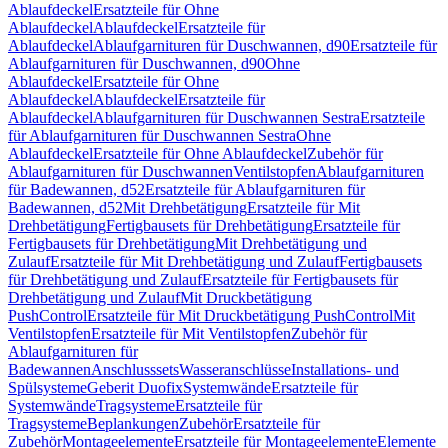
Ablaufdeckel
Ersatzteile für Ohne
Ablaufdeckel
Ablaufdeckel
Ersatzteile für
Ablaufdeckel
Ablaufgarnituren für Duschwannen, d90
Ersatzteile für
Ablaufgarnituren für Duschwannen, d90
Ohne
Ablaufdeckel
Ersatzteile für Ohne
Ablaufdeckel
Ablaufdeckel
Ersatzteile für
Ablaufdeckel
Ablaufgarnituren für Duschwannen Sestra
Ersatzteile
für Ablaufgarnituren für Duschwannen Sestra
Ohne
Ablaufdeckel
Ersatzteile für Ohne Ablaufdeckel
Zubehör für
Ablaufgarnituren für Duschwannen
Ventilstopfen
Ablaufgarnituren
für Badewannen, d52
Ersatzteile für Ablaufgarnituren für
Badewannen, d52
Mit Drehbetätigung
Ersatzteile für Mit
Drehbetätigung
Fertigbausets für Drehbetätigung
Ersatzteile für
Fertigbausets für Drehbetätigung
Mit Drehbetätigung und
Zulauf
Ersatzteile für Mit Drehbetätigung und Zulauf
Fertigbausets
für Drehbetätigung und Zulauf
Ersatzteile für Fertigbausets für
Drehbetätigung und Zulauf
Mit Druckbetätigung
PushControl
Ersatzteile für Mit Druckbetätigung PushControl
Mit
Ventilstopfen
Ersatzteile für Mit Ventilstopfen
Zubehör für
Ablaufgarnituren für
Badewannen
Anschlusssets
Wasseranschlüsse
Installations- und
Spülsysteme
Geberit Duofix
Systemwände
Ersatzteile für
Systemwände
Tragsysteme
Ersatzteile für
Tragsysteme
Beplankungen
Zubehör
Ersatzteile für
Zubehör
Montageelemente
Ersatzteile für Montageelemente
Elemente