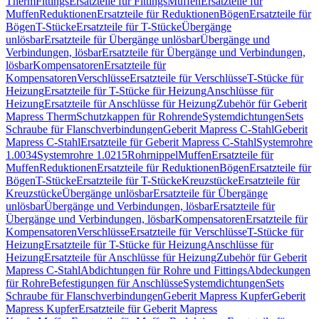
Therm
Fittings
Ersatzteile für Fittings
Muffen
Ersatzteile für
Muffen
Reduktionen
Ersatzteile für Reduktionen
Bögen
Ersatzteile für
Bögen
T-Stücke
Ersatzteile für T-Stücke
Übergänge
unlösbar
Ersatzteile für Übergänge unlösbar
Übergänge und
Verbindungen, lösbar
Ersatzteile für Übergänge und Verbindungen,
lösbar
Kompensatoren
Ersatzteile für
Kompensatoren
Verschlüsse
Ersatzteile für Verschlüsse
T-Stücke für
Heizung
Ersatzteile für T-Stücke für Heizung
Anschlüsse für
Heizung
Ersatzteile für Anschlüsse für Heizung
Zubehör für Geberit
Mapress Therm
Schutzkappen für Rohrende
Systemdichtungen
Sets
Schraube für Flanschverbindungen
Geberit Mapress C-Stahl
Geberit
Mapress C-Stahl
Ersatzteile für Geberit Mapress C-Stahl
Systemrohre
1.0034
Systemrohre 1.0215
Rohrnippel
Muffen
Ersatzteile für
Muffen
Reduktionen
Ersatzteile für Reduktionen
Bögen
Ersatzteile für
Bögen
T-Stücke
Ersatzteile für T-Stücke
Kreuzstücke
Ersatzteile für
Kreuzstücke
Übergänge unlösbar
Ersatzteile für Übergänge
unlösbar
Übergänge und Verbindungen, lösbar
Ersatzteile für
Übergänge und Verbindungen, lösbar
Kompensatoren
Ersatzteile für
Kompensatoren
Verschlüsse
Ersatzteile für Verschlüsse
T-Stücke für
Heizung
Ersatzteile für T-Stücke für Heizung
Anschlüsse für
Heizung
Ersatzteile für Anschlüsse für Heizung
Zubehör für Geberit
Mapress C-Stahl
Abdichtungen für Rohre und Fittings
Abdeckungen
für Rohre
Befestigungen für Anschlüsse
Systemdichtungen
Sets
Schraube für Flanschverbindungen
Geberit Mapress Kupfer
Geberit
Mapress Kupfer
Ersatzteile für Geberit Mapress