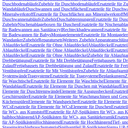
Duschbodenabläufe
Zubehör für Duschbodenabläufe
Ersatzteile für 
Wandabläufe
Duschwannen und Duschflächen
Ersatzteile für Dusch
Mineralwerkstoff
Ersatzteile für Duschflächen aus Mineralwerkstoff
Mo
Duschwannenabläufe
Zubehör
Duschabtrennungen
Ersatzteile für Du
Zubehör
Nischenablageboxen für Duschen
Ersatzteile für Nischenab
für Badewannen aus Sanitäracryl
Rechteckbadewannen
Ersatzteile f
für Badewannen für Babys
Montagelemente
Ersatzteile für Montagele
Wandanker
Zubehör
Reparatursets
Weiteres Zubehör
Apparateanschlüs
Ablaufdeckel
Ersatzteile für Ohne Ablaufdeckel
Ablaufdeckel
Ersatzte
Ablaufdeckel
Ersatzteile für Ohne Ablaufdeckel
Ablaufdeckel
Ersatzte
Ablaufdeckel
Ersatzteile für Ohne Ablaufdeckel
Zubehör für Ablaufga
Drehbetätigung
Ersatzteile für Mit Drehbetätigung
Fertigbausets für D
Zulauf
Fertigbausets für Drehbetätigung und Zulauf
Ersatzteile für Fe
Ventilstopfen
Ersatzteile für Mit Ventilstopfen
Zubehör für Ablaufgarn
Systemwände
Tragsysteme
Ersatzteile für Tragsysteme
Beplankungen
Z
für Waschtische
Ersatzteile für Elemente für Waschtische
Elemente für 
Wandablauf
Ersatzteile für Elemente für Duschen mit Wandablauf
Ele
Elemente für Duschtrennwände
Elemente für Ausgussbecken
Ersatzte
Geschirrspüler
Ersatzteile für Elemente für Waschmaschinen und Gesc
Küchenspülen
Elemente für Wandspeicher
Ersatzteile für Elemente fü
WCs
Ersatzteile für Elemente für WCs
Elemente für Duschen
Ersatztei
für WCs, aus Kunststoff
Ersatzteile für AP-Spülkästen für WCs, aus K
halbhochhängend
AP-Spülkästen für WCs, aus Sanitärkeramik
Ersatzt
für AP-Spülkästen
Hochhängend
Ersatzteile für Hochhängend
Tief- u
Staueinsätze
Verbrauchsmaterial
Spülventile
UP-Spülkästen
Sigma UP-S