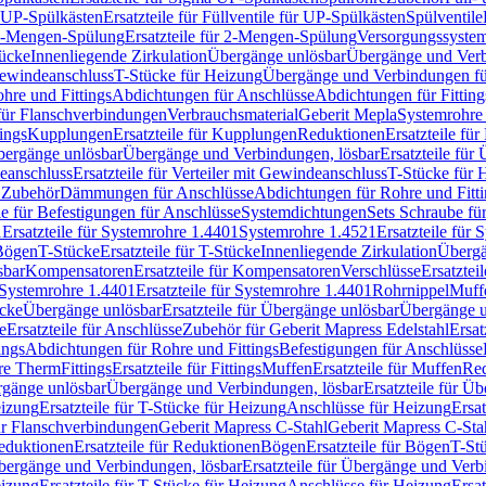
r UP-Spülkästen
Ersatzteile für Füllventile für UP-Spülkästen
Spülventile
-Mengen-Spülung
Ersatzteile für 2-Mengen-Spülung
Versorgungssyste
ücke
Innenliegende Zirkulation
Übergänge unlösbar
Übergänge und Verb
Gewindeanschluss
T-Stücke für Heizung
Übergänge und Verbindungen fü
hre und Fittings
Abdichtungen für Anschlüsse
Abdichtungen für Fitting
für Flanschverbindungen
Verbrauchsmaterial
Geberit Mepla
Systemrohr
tings
Kupplungen
Ersatzteile für Kupplungen
Reduktionen
Ersatzteile fü
Übergänge unlösbar
Übergänge und Verbindungen, lösbar
Ersatzteile fü
deanschluss
Ersatzteile für Verteiler mit Gewindeanschluss
T-Stücke für 
r Zubehör
Dämmungen für Anschlüsse
Abdichtungen für Rohre und Fitti
ile für Befestigungen für Anschlüsse
Systemdichtungen
Sets Schraube fü
1
Ersatzteile für Systemrohre 1.4401
Systemrohre 1.4521
Ersatzteile für
 Bögen
T-Stücke
Ersatzteile für T-Stücke
Innenliegende Zirkulation
Übergä
sbar
Kompensatoren
Ersatzteile für Kompensatoren
Verschlüsse
Ersatztei
Systemrohre 1.4401
Ersatzteile für Systemrohre 1.4401
Rohrnippel
Muff
ücke
Übergänge unlösbar
Ersatzteile für Übergänge unlösbar
Übergänge u
e
Ersatzteile für Anschlüsse
Zubehör für Geberit Mapress Edelstahl
Ersat
ings
Abdichtungen für Rohre und Fittings
Befestigungen für Anschlüsse
re Therm
Fittings
Ersatzteile für Fittings
Muffen
Ersatzteile für Muffen
Re
ergänge unlösbar
Übergänge und Verbindungen, lösbar
Ersatzteile für Ü
eizung
Ersatzteile für T-Stücke für Heizung
Anschlüsse für Heizung
Ersat
ür Flanschverbindungen
Geberit Mapress C-Stahl
Geberit Mapress C-Sta
eduktionen
Ersatzteile für Reduktionen
Bögen
Ersatzteile für Bögen
T-St
ergänge und Verbindungen, lösbar
Ersatzteile für Übergänge und Verb
eizung
Ersatzteile für T-Stücke für Heizung
Anschlüsse für Heizung
Ersat