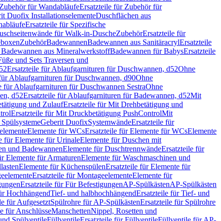
Zubehör für Wandabläufe
Ersatzteile für Zubehör für
t Duofix Installationselemente
Duschflächen aus
nabläufe
Ersatzteile für Spezifische
 Duschseitenwände für Walk-in-Dusche
Zubehör
Ersatzteile für
geboxen
Zubehör
Badewannen
Badewannen aus Sanitäracryl
Ersatzteile
ür Badewannen aus Mineralwerkstoff
Badewannen für Babys
Ersatzteile
s Füße und Sets Traversen und
d52
Ersatzteile für Ablaufgarnituren für Duschwannen, d52
Ohne
e für Ablaufgarnituren für Duschwannen, d90
Ohne
le für Ablaufgarnituren für Duschwannen Sestra
Ohne
en, d52
Ersatzteile für Ablaufgarnituren für Badewannen, d52
Mit
tätigung und Zulauf
Ersatzteile für Mit Drehbetätigung und
trol
Ersatzteile für Mit Druckbetätigung PushControl
Mit
d Spülsysteme
Geberit Duofix
Systemwände
Ersatzteile für
eelemente
Elemente für WCs
Ersatzteile für Elemente für WCs
Elemente
le für Elemente für Urinale
Elemente für Duschen mit
chen und Badewannen
Elemente für Duschtrennwände
Ersatzteile für
für Elemente für Armaturen
Elemente für Waschmaschinen und
llasten
Elemente für Küchenspülen
Ersatzteile für Elemente für
eelemente
Ersatzteile für Montageelemente
Elemente für
gungen
Ersatzteile für Für Befestigungen
AP-Spülkästen
AP-Spülkästen
 für Hochhängend
Tief- und halbhochhängend
Ersatzteile für Tief- und
le für Aufgesetzt
Spülrohre für AP-Spülkästen
Ersatzteile für Spülrohre
le für Anschlüsse
Manschetten
Nippel, Rosetten und
und Spülventile
Füllventile
Ersatzteile für Füllventile
Füllventile für AP-