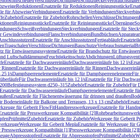
ehör
Rohrschellen
Verschlüsse
Dichtungen
Schutzdeckel
Verbrauchsmater
Abzweige
Reduktionen
Ersatzteile für Reduktionen
Reinigungsstücke
Ersat
ile für Abzweige
Verbindungen
Ersatzteile für Verbindungen
Steckverbi
ffe
Zubehör
Ersatzteile für Zubehör
Rohrschellen
Verschlüsse
Dichtungen
ktionen
Reinigungsstücke
Ersatzteile für Reinigungsstücke
Übergänge
So
bindungen
Schweißverbindungen
Steckverbindungen
Ersatzteile für Ste
für Gewindeverbindungen
Flanschverbindungen
Bundbüchsen
Apparatean
Anschlussstutzen
Ersatzteile für Anschlussstutzen
Fertigabläufe
Ersatzteil
len
Tragschalen
Verschlüsse
Dichtungen
Bauschutze
Verbrauchsmaterial
Br
tz für Entwässerungssysteme
Ersatzteile für Brandschutz für Entwässe
und Luftschalldämmung
Feuchtigkeitsschutz
Abdichtungen
Lüftungsvent
fe
Ersatzteile für Dachwassereinläufe
Dachwassereinläufe bis 12 l/s
Ersa
r Rinnen
Ersatzteile für Dachwassereinläufe für Rinnen
Dachwassereinläu
 25 l/s
Dampfsperrenelemente
Ersatzteile für Dampfsperrenelemente
Für 
tüberläufe
Für Dachwassereinläufe bis 12 l/s
Ersatzteile für Für Dachwass
–200
Befestigungssystem d250–315
Zubehör
Ersatzteile für Zubehör
Für 
Ersatzteile für Dachwassereinläufe
Dampfsperrenelemente
Ersatzteile 
raußen
Ersatzteile für Flächenentwässerung für drinnen und draußen
Bode
für Bodeneinläufe für Balkone und Terrassen, 13 x 13 cm
Zubehör
Ersatz
erkzeuge für Geberit FlowFit
Handpresswerkzeuge
Ersatzteile für Hand
Ersatzteile für Presswerkzeuge Kompatibilität [2]
Rohrbearbeitungswer
opfen
Prüfmittel
Zubehör
Ersatzteile für Zubehör
Werkzeuge für Geberit P
swerkzeuge
Werkzeuge für Geberit Mepla
Ersatzteile für Werkzeuge für 
ür Presswerkzeuge Kompatibilität [1]
Presswerkzeuge Kompatibilität [2]
E
zeuge
Abpressstopfen
Ersatzteile für Abpressstopfen
Prüfmittel
Zubehör
We