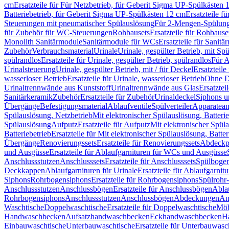
cm
Ersatzteile für Für Netzbetrieb, für Geberit Sigma UP-Spülkästen 
Batteriebetrieb, für Geberit Sigma UP-Spülkästen 12 cm
Ersatzteile f
Steuerungen mit pneumatischer Spülauslösung
Für 2-Mengen-Spülun
für Zubehör für WC-Steuerungen
Rohbausets
Ersatzteile für Rohbause
Monolith Sanitärmodule
Sanitärmodule für WCs
Ersatzteile für Sanit
Zubehör
Verbrauchsmaterial
Urinale
Urinale, gespülter Betrieb, mit Sp
spülrandlos
Ersatzteile für Urinale, gespülter Betrieb, spülrandlos
Für A
Urinalsteuerung
Urinale, gespülter Betrieb, mit / für Deckel
Ersatzteile
wasserloser Betrieb
Ersatzteile für Urinale, wasserloser Betrieb
Ohne D
Urinaltrennwände aus Kunststoff
Urinaltrennwände aus Glas
Ersatztei
Sanitärkeramik
Zubehör
Ersatzteile für Zubehör
Urinaldeckel
Siphons u
Übergänge
Befestigungsmaterial
Ablaufventile
Spülverteiler
Apparatean
Spülauslösung, Netzbetrieb
Mit elektronischer Spülauslösung, Batterie
Spülauslösung
Aufputz
Ersatzteile für Aufputz
Mit elektronischer Spül
Batteriebetrieb
Ersatzteile für Mit elektronischer Spülauslösung, Batter
Übergänge
Renovierungssets
Ersatzteile für Renovierungssets
Abdeckpl
und Ausgüsse
Ersatzteile für Ablaufgarnituren für WCs und Ausgüsse
Anschlussstutzen
Anschlusssets
Ersatzteile für Anschlusssets
Spülbogen
Deckkappen
Ablaufgarnituren für Urinale
Ersatzteile für Ablaufgarnitu
Siphons
Rohrbogensiphons
Ersatzteile für Rohrbogensiphons
Spülrohr
Anschlussstutzen
Anschlussbögen
Ersatzteile für Anschlussbögen
Ablau
Rohrbogensiphons
Anschlussstutzen
Anschlussbögen
Abdeckungen
An
Waschtische
Doppelwaschtische
Ersatzteile für Doppelwaschtische
Möb
Handwaschbecken
Aufsatzhandwaschbecken
Eckhandwaschbecken
H
Einbauwaschtische
Unterbauwaschtische
Ersatzteile für Unterbauwasc