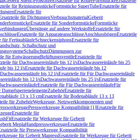
ial
Geberit Silent-Pro
Rohre
Ersatzteile für Rohre
Formstücke
Ersatzteile
zteile für Reinigungsstücke
Formstücke SuperTube
Ersatzteile für
ndungen
Ersatzteile für
Ersatzteile für Dichtungen
Verbrauchsmaterial
Geberit
nderformstücke
Ersatzteile für Sonderformstücke
Formstücke
ckverbindungen
Übergänge auf andere Werkstoffe
Ersatzteile für
schlüsse
Ersatzteile für Apparateanschlüsse
Anschlussbögen
Ersatzteile
e für Fertigabläufe
Schneckensiphons
Ersatzteile für
andschutz, Schallschutz und
rungssysteme
Schallschutz
Dämmungen zur
ile für Entwässerung
Belüftungsventile
Ersatzteile für
tzteile für Dachwassereinläufe bis 12 l/s
Dachwassereinläufe bis 25
fe bis 12 l/s
Ersatzteile für Dachwassereinläufe bis 12
Dachwassereinläufe bis 12 l/s
Ersatzteile für Für Dachwassereinläufe
ereinläufe bis 12 l/s
Dachwassereinläufe bis 25 l/s
Ersatzteile für
Dachwassereinläufe
Ersatzteile für Für Dachwassereinläufe
Für
für Dampfsperrenelemente
Zubehör
Ersatzteile für
nabläufe 13 x 13 cm
Ersatzteile für Bodenabläufe 13 x 13
teile für Zubehör
Werkzeuge, Netzwerkkomponenten und
presswerkzeuge
Presswerkzeuge Kompatibilität [1]
Ersatzteile für
kzeuge
Ersatzteile für
ushFit
Ersatzteile für Werkzeuge für Geberit
Geberit Mepla
Handpresswerkzeuge
Ersatzteile für
rsatzteile für Presswerkzeuge Kompatibilität
rkzeuge für Geberit Mapress
Ersatzteile für Werkzeuge für Geberit