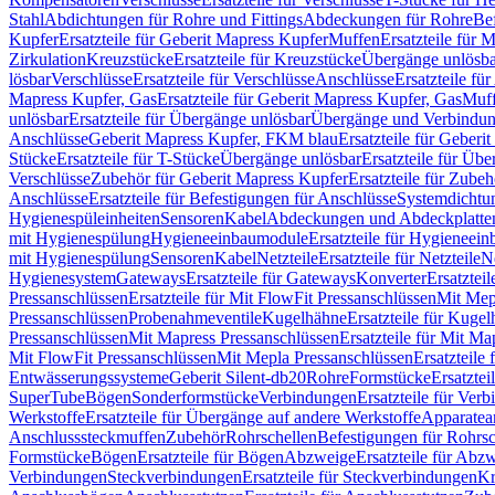
Stahl
Abdichtungen für Rohre und Fittings
Abdeckungen für Rohre
Be
Kupfer
Ersatzteile für Geberit Mapress Kupfer
Muffen
Ersatzteile für 
Zirkulation
Kreuzstücke
Ersatzteile für Kreuzstücke
Übergänge unlösba
lösbar
Verschlüsse
Ersatzteile für Verschlüsse
Anschlüsse
Ersatzteile fü
Mapress Kupfer, Gas
Ersatzteile für Geberit Mapress Kupfer, Gas
Muf
unlösbar
Ersatzteile für Übergänge unlösbar
Übergänge und Verbindun
Anschlüsse
Geberit Mapress Kupfer, FKM blau
Ersatzteile für Geber
Stücke
Ersatzteile für T-Stücke
Übergänge unlösbar
Ersatzteile für Üb
Verschlüsse
Zubehör für Geberit Mapress Kupfer
Ersatzteile für Zube
Anschlüsse
Ersatzteile für Befestigungen für Anschlüsse
Systemdichtu
Hygienespüleinheiten
Sensoren
Kabel
Abdeckungen und Abdeckplatte
mit Hygienespülung
Hygieneeinbaumodule
Ersatzteile für Hygieneei
mit Hygienespülung
Sensoren
Kabel
Netzteile
Ersatzteile für Netzteile
N
Hygienesystem
Gateways
Ersatzteile für Gateways
Konverter
Ersatzteil
Pressanschlüssen
Ersatzteile für Mit FlowFit Pressanschlüssen
Mit Mep
Pressanschlüssen
Probenahmeventile
Kugelhähne
Ersatzteile für Kuge
Pressanschlüssen
Mit Mapress Pressanschlüssen
Ersatzteile für Mit Ma
Mit FlowFit Pressanschlüssen
Mit Mepla Pressanschlüssen
Ersatzteile
Entwässerungssysteme
Geberit Silent-db20
Rohre
Formstücke
Ersatztei
SuperTube
Bögen
Sonderformstücke
Verbindungen
Ersatzteile für Ver
Werkstoffe
Ersatzteile für Übergänge auf andere Werkstoffe
Apparatea
Anschlusssteckmuffen
Zubehör
Rohrschellen
Befestigungen für Rohrsc
Formstücke
Bögen
Ersatzteile für Bögen
Abzweige
Ersatzteile für Abz
Verbindungen
Steckverbindungen
Ersatzteile für Steckverbindungen
Kr