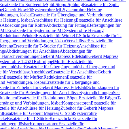
Ersatzteile für Spülventile
Spül-Stopp-Spülung
Ersatzteile für Spül-
me
Geberit FlowFit
Systemrohre ML
Systemrohre Heizung
indungen, lösbar
Ersatzteile für Übergänge und Verbindungen,
r Heizung, lösbar
Anschlüsse für Heizung
Ersatzteile für Anschlüsse
s
Abdeckungen für Rohre
Abdeckung für Fittings
Befestigungen für
e ML
Ersatzteile für Systemrohre ML
Systemrohre Heizung
r Reduktionen
Winkel
Ersatzteile für Winkel
T-Stücke
Ersatzteile für T-
r Übergänge und Verbindungen, lösbar
Verschlüsse
Ersatzteile für
Heizung
Ersatzteile für T-Stücke für Heizung
Anschlüsse für
ngs
Abdichtungen für Anschlüsse
Abdeckungen für
r Flanschverbindungen
Geberit Mapress Edelstahl
Geberit Mapress
 Systemrohre 1.4521
Rohrnippel
Muffen
Ersatzteile für
nge unlösbar
Ersatzteile für Übergänge unlösbar
Übergänge und
le für Verschlüsse
Anschlüsse
Ersatzteile für Anschlüsse
Geberit
en
Ersatzteile für Muffen
Reduktionen
Ersatzteile für
nd Verbindungen, lösbar
Ersatzteile für Übergänge und
zteile für Zubehör für Geberit Mapress Edelstahl
Schutzkappen für
Ersatzteile für Befestigungen für Anschlüsse
Systemdichtungen
Sets
duktionen
Ersatzteile für Reduktionen
Bögen
Ersatzteile für Bögen
T-
bergänge und Verbindungen, lösbar
Kompensatoren
Ersatzteile für
zteile für Anschlüsse für Heizung
Zubehör für Geberit Mapress
hl
Ersatzteile für Geberit Mapress C-Stahl
Systemrohre
ücke
Ersatzteile für T-Stücke
Kreuzstücke
Ersatzteile für
indungen, lösbar
Kompensatoren
Ersatzteile für
zteile für Anschlüsse für Heizung
Zubehör für Geberit Mapress C-