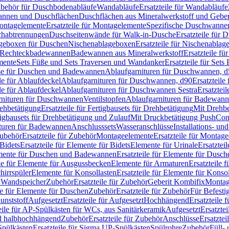
Zubehör für Duschbodenabläufe
Wandabläufe
Ersatzteile für Wandabläufe
wannen und Duschflächen
Duschflächen aus Mineralwerkstoff und Geberi
ntagelemente
Ersatzteile für Montagelemente
Spezifische Duschwanne
schabtrennungen
Duschseitenwände für Walk-in-Dusche
Ersatzteile für
lageboxen für Duschen
Nischenablageboxen
Ersatzteile für Nischenabla
ür Rechteckbadewannen
Badewannen aus Mineralwerkstoff
Ersatzteile f
mente
Sets Füße und Sets Traversen und Wandanker
Ersatzteile für Set
se für Duschen und Badewannen
Ablaufgarnituren für Duschwannen, 
ile für Ablaufdeckel
Ablaufgarnituren für Duschwannen, d90
Ersatzteil
ile für Ablaufdeckel
Ablaufgarnituren für Duschwannen Sestra
Ersatztei
rnituren für Duschwannen
Ventilstopfen
Ablaufgarnituren für Badewann
rehbetätigung
Ersatzteile für Fertigbausets für Drehbetätigung
Mit Drehbe
rtigbausets für Drehbetätigung und Zulauf
Mit Druckbetätigung PushCon
ituren für Badewannen
Anschlusssets
Wasseranschlüsse
Installations- un
ubehör
Ersatzteile für Zubehör
Montageelemente
Ersatzteile für Montag
Bidets
Ersatzteile für Elemente für Bidets
Elemente für Urinale
Ersatztei
mente für Duschen und Badewannen
Ersatzteile für Elemente für Dus
ile für Elemente für Ausgussbecken
Elemente für Armaturen
Ersatzteile 
hirrspüler
Elemente für Konsollasten
Ersatzteile für Elemente für Konso
r Wandspeicher
Zubehör
Ersatzteile für Zubehör
Geberit Kombifix
Montag
le für Elemente für Duschen
Zubehör
Ersatzteile für Zubehör
Für Befesti
unststoff
Aufgesetzt
Ersatzteile für Aufgesetzt
Hochhängend
Ersatzteile
eile für AP-Spülkästen für WCs, aus Sanitärkeramik
Aufgesetzt
Ersatztei
nd halbhochhängend
Zubehör
Ersatzteile für Zubehör
Anschlüsse
Ersatztei
pülkästen
Ersatzteile für Sigma UP-Spülkästen
Spülrohre
Zubehör
Füll- 