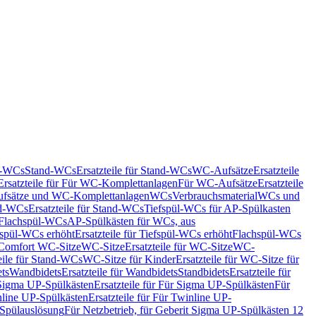
nd-WCs
Stand-WCs
Ersatzteile für Stand-WCs
WC-Aufsätze
Ersatzteile
Ersatzteile für Für WC-Komplettanlagen
Für WC-Aufsätze
Ersatzteile
fsätze und WC-Komplettanlagen
WCs
Verbrauchsmaterial
WCs und
d-WCs
Ersatzteile für Stand-WCs
Tiefspül-WCs für AP-Spülkasten
r Flachspül-WCs
AP-Spülkästen für WCs, aus
fspül-WCs erhöht
Ersatzteile für Tiefspül-WCs erhöht
Flachspül-WCs
r Comfort WC-Sitze
WC-Sitze
Ersatzteile für WC-Sitze
WC-
eile für Stand-WCs
WC-Sitze für Kinder
Ersatzteile für WC-Sitze für
ts
Wandbidets
Ersatzteile für Wandbidets
Standbidets
Ersatzteile für
Sigma UP-Spülkästen
Ersatzteile für Für Sigma UP-Spülkästen
Für
line UP-Spülkästen
Ersatzteile für Für Twinline UP-
 Spülauslösung
Für Netzbetrieb, für Geberit Sigma UP-Spülkästen 12