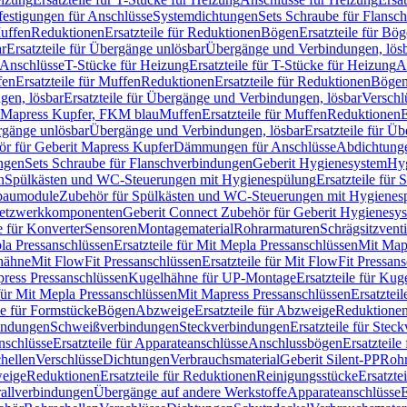
festigungen für Anschlüsse
Systemdichtungen
Sets Schraube für Flansc
Muffen
Reduktionen
Ersatzteile für Reduktionen
Bögen
Ersatzteile für Bö
r
Ersatzteile für Übergänge unlösbar
Übergänge und Verbindungen, lös
r Anschlüsse
T-Stücke für Heizung
Ersatzteile für T-Stücke für Heizung
A
fen
Ersatzteile für Muffen
Reduktionen
Ersatzteile für Reduktionen
Böge
gen, lösbar
Ersatzteile für Übergänge und Verbindungen, lösbar
Verschl
it Mapress Kupfer, FKM blau
Muffen
Ersatzteile für Muffen
Reduktionen
E
ergänge unlösbar
Übergänge und Verbindungen, lösbar
Ersatzteile für Ü
hör für Geberit Mapress Kupfer
Dämmungen für Anschlüsse
Abdichtunge
ngen
Sets Schraube für Flanschverbindungen
Geberit Hygienesystem
Hyg
n
Spülkästen und WC-Steuerungen mit Hygienespülung
Ersatzteile fü
nbaumodule
Zubehör für Spülkästen und WC-Steuerungen mit Hygienes
etzwerkkomponenten
Geberit Connect Zubehör für Geberit Hygienesy
e für Konverter
Sensoren
Montagematerial
Rohrarmaturen
Schrägsitzventi
la Pressanschlüssen
Ersatzteile für Mit Mepla Pressanschlüssen
Mit Map
lhähne
Mit FlowFit Pressanschlüssen
Ersatzteile für Mit FlowFit Pressan
press Pressanschlüssen
Kugelhähne für UP-Montage
Ersatzteile für Ku
 für Mit Mepla Pressanschlüssen
Mit Mapress Pressanschlüssen
Ersatztei
le für Formstücke
Bögen
Abzweige
Ersatzteile für Abzweige
Reduktione
bindungen
Schweißverbindungen
Steckverbindungen
Ersatzteile für Ste
nschlüsse
Ersatzteile für Apparateanschlüsse
Anschlussbögen
Ersatzteil
hellen
Verschlüsse
Dichtungen
Verbrauchsmaterial
Geberit Silent-PP
Roh
weige
Reduktionen
Ersatzteile für Reduktionen
Reinigungsstücke
Ersatzte
allverbindungen
Übergänge auf andere Werkstoffe
Apparateanschlüsse
E