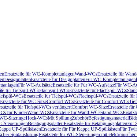
en
Ersatzteile für WC-Komplettanlagen
Wand-WCs
Ersatzteile für Wa
ken
Designplatten
Ersatzteile für Designplatten
Für WC-Komplettanlagen
tanlagen
Für WC-Aufsätze
Ersatzteile für Für WC-Aufsätze
Für WC-Au
eile für Tiefspül-WCs
Flachspül-WCs
Ersatzteile für Flachspül-WCs
Stan
iefspül-WCs
Ersatzteile für Tiefspül-WCs
Flachspül-WCs
Ersatzteile fü
Ersatzteile für WC-Sitze
Comfort WCs
Ersatzteile für Comfort WCs
Tie
rsatzteile für Tiefspül-WCs verlängert
Comfort WC-Sitze
Ersatzteile fü
WCs für Kinder
Wand-WCs
Ersatzteile für Wand-WCs
Stand-WCs
Ersatzt
r WC-Sitzringe
Hock-WCs
Mit Spülung
Zubehör
Befestigungsmaterial
Bide
C-Steuerungen
Betätigungsplatten
Ersatzteile für Betätigungsplatten
Für 
Kappa UP-Spülkästen
Ersatzteile für Für Kappa UP-Spülkästen
Für Twin
scher Spülauslösung
Ersatzteile für WC-Steuerungen mit elektronischer