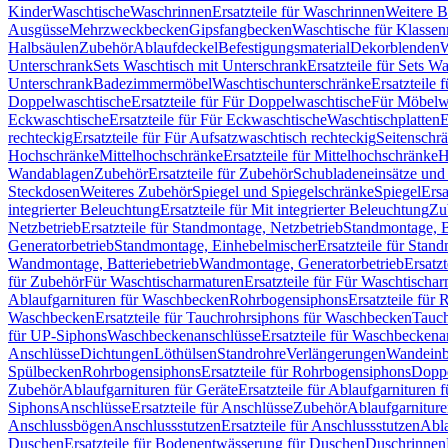
Kinder
Waschtische
Waschrinnen
Ersatzteile für Waschrinnen
Weitere 
Ausgüsse
Mehrzweckbecken
Gipsfangbecken
Waschtische für Klasse
Halbsäulen
Zubehör
Ablaufdeckel
Befestigungsmaterial
Dekorblenden
W
Unterschrank
Sets Waschtisch mit Unterschrank
Ersatzteile für Sets W
Unterschrank
Badezimmermöbel
Waschtischunterschränke
Ersatzteile 
Doppelwaschtische
Ersatzteile für Für Doppelwaschtische
Für Möbelw
Eckwaschtische
Ersatzteile für Für Eckwaschtische
Waschtischplatten
E
rechteckig
Ersatzteile für Für Aufsatzwaschtisch rechteckig
Seitenschr
Hochschränke
Mittelhochschränke
Ersatzteile für Mittelhochschränke
H
Wandablagen
Zubehör
Ersatzteile für Zubehör
Schubladeneinsätze un
Steckdosen
Weiteres Zubehör
Spiegel und Spiegelschränke
Spiegel
Ersa
integrierter Beleuchtung
Ersatzteile für Mit integrierter Beleuchtung
Zu
Netzbetrieb
Ersatzteile für Standmontage, Netzbetrieb
Standmontage, Ba
Generatorbetrieb
Standmontage, Einhebelmischer
Ersatzteile für Stan
Wandmontage, Batteriebetrieb
Wandmontage, Generatorbetrieb
Ersatz
für Zubehör
Für Waschtischarmaturen
Ersatzteile für Für Waschtischa
Ablaufgarnituren für Waschbecken
Rohrbogensiphons
Ersatzteile für
Waschbecken
Ersatzteile für Tauchrohrsiphons für Waschbecken
Tauch
für UP-Siphons
Waschbeckenanschlüsse
Ersatzteile für Waschbeckena
Anschlüsse
Dichtungen
Löthülsen
Standrohre
Verlängerungen
Wandeinb
Spülbecken
Rohrbogensiphons
Ersatzteile für Rohrbogensiphons
Dopp
Zubehör
Ablaufgarnituren für Geräte
Ersatzteile für Ablaufgarnituren 
Siphons
Anschlüsse
Ersatzteile für Anschlüsse
Zubehör
Ablaufgarnitur
Anschlussbögen
Anschlussstutzen
Ersatzteile für Anschlussstutzen
Abla
Duschen
Ersatzteile für Bodenentwässerung für Duschen
Duschrinnen