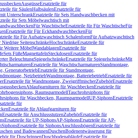
sgussbecken
Ausgüsse
Ersatzteile für
tzteile für Säulen
Halbsäulen
Ersatzteile für
mit Unterschrank
Ersatzteile für Sets Handwaschbecken mit
tzteile für Sets Möbelwaschtisch mit
 Handwaschbecken
Für Waschtische
Ersatzteile für Für Waschtische
Für
ken
Ersatzteile für Für Eckhandwaschbecken
Für
atzteile für Für Aufsatzwaschtisch Schalenform
Für Aufsatzwaschtisch
ür Niedrige Seitenschränke
Hochschränke
Ersatzteile für
für Weitere Möbel
Wandablagen
Ersatzteile für
fe
Sets Füße
Magnettafeln
Steckdosen
Ersatzteile für
ierter Beleuchtung
Spiegelschränke
Ersatzteile für Spiegelschränke
Mit
htischarmaturen
Ersatzteile für Waschtischarmaturen
Standmontage,
, Generatorbetrieb
Ersatzteile für Standmontage,
andmontage, Netzbetrieb
Wandmontage, Batteriebetrieb
Ersatzteile für
er
Ersatzteile für Wandmontage, Zweigriffmischer
Zubehör
Ersatzteile
Ausgussbecken
Ablaufgarnituren für Waschbecken
Ersatzteile für
 Rohrbogensiphons, Raumsparmodell
Tauchrohrsiphons für
rohrsiphons für Waschbecken, Raumsparmodell
UP-Siphons
Ersatzteile
satzteile für
ecken
Ersatzteile für Ablaufgarnituren für
en
Ersatzteile für Anschlussstutzen
Zubehör
Ersatzteile für
ns
Ersatzteile für UP-Siphons
AP-Siphons
Ersatzteile für AP-
n
Siphons
Ersatzteile für Siphons
Anschlussbögen
Ersatzteile für
uschen und Badewannen
Duschen
Bodenentwässerung für
behör für Duschrinnen
Duschbodenabläufe
Ersatzteile für