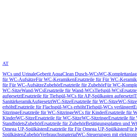
AT
WCs und Urinale
Geberit AquaClean Dusch-WCs
WC-Komplettanlag
für WC-Aufsätze
Für WC-Keramiken
Ersatzteile für Für WC-Kerami
für Für WC-Aufsätze
Zubehör
Ersatzteile für Zubehör
Für WC-Komplet
WC-Sitze
Wand-WCs
Ersatzteile für Wand-WCs
Tiefspül-WCs
Ersatzt
aufgesetzt
Ersatzteile für Tiefspül-WCs für AP-Spülkasten aufgesetzt
T
Sanitärkeramik
Aufgesetzt
WC-Sitze
Ersatzteile für WC-Sitze
WC-Sitze
erhöht
Ersatzteile für Flachspül-WCs erhöht
Tiefspül-WCs verlängert
E
Sitzringe
Ersatzteile für WC-Sitzringe
WCs für Kinder
Ersatzteile für 
Kinder
WC-Sitze
Ersatzteile für WC-Sitze
WC-Sitzringe
Ersatzteile fü
Standbidets
Zubehör
Ersatzteile für Zubehör
Betätigungsplatten und W
Omega UP-Spülkästen
Ersatzteile für Für Omega UP-Spülkästen
Für 
Spülkästen
Zubehör
Verbrauchsmaterial
WC-Steuerungen mit elektroni