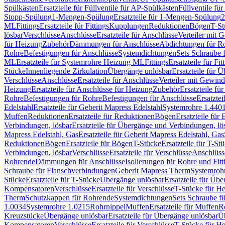
Spülkästen
Ersatzteile für Füllventile für AP-Spülkästen
Füllventile fü
Stopp-Spülung
1-Mengen-Spülung
Ersatzteile für 1-Mengen-Spülung
2
ML
Fittings
Ersatzteile für Fittings
Kupplungen
Reduktionen
Bögen
T-St
lösbar
Verschlüsse
Anschlüsse
Ersatzteile für Anschlüsse
Verteiler mit 
für Heizung
Zubehör
Dämmungen für Anschlüsse
Abdichtungen für Ro
Rohre
Befestigungen für Anschlüsse
Systemdichtungen
Sets Schraube 
ML
Ersatzteile für Systemrohre Heizung ML
Fittings
Ersatzteile für Fit
Stücke
Innenliegende Zirkulation
Übergänge unlösbar
Ersatzteile für 
Verschlüsse
Anschlüsse
Ersatzteile für Anschlüsse
Verteiler mit Gewin
Heizung
Ersatzteile für Anschlüsse für Heizung
Zubehör
Ersatzteile fü
Rohre
Befestigungen für Rohre
Befestigungen für Anschlüsse
Ersatzte
Edelstahl
Ersatzteile für Geberit Mapress Edelstahl
Systemrohre 1.440
Muffen
Reduktionen
Ersatzteile für Reduktionen
Bögen
Ersatzteile für
Verbindungen, lösbar
Ersatzteile für Übergänge und Verbindungen, lö
Mapress Edelstahl, Gas
Ersatzteile für Geberit Mapress Edelstahl, Gas
Reduktionen
Bögen
Ersatzteile für Bögen
T-Stücke
Ersatzteile für T-St
Verbindungen, lösbar
Verschlüsse
Ersatzteile für Verschlüsse
Anschlüss
Rohrende
Dämmungen für Anschlüsse
Isolierungen für Rohre und Fitt
Schraube für Flanschverbindungen
Geberit Mapress Therm
Systemroh
Stücke
Ersatzteile für T-Stücke
Übergänge unlösbar
Ersatzteile für Üb
Kompensatoren
Verschlüsse
Ersatzteile für Verschlüsse
T-Stücke für H
Therm
Schutzkappen für Rohrende
Systemdichtungen
Sets Schraube f
1.0034
Systemrohre 1.0215
Rohrnippel
Muffen
Ersatzteile für Muffen
R
Kreuzstücke
Übergänge unlösbar
Ersatzteile für Übergänge unlösbar
Üb
Kompensatoren
Verschlüsse
Ersatzteile für Verschlüsse
T-Stücke für H