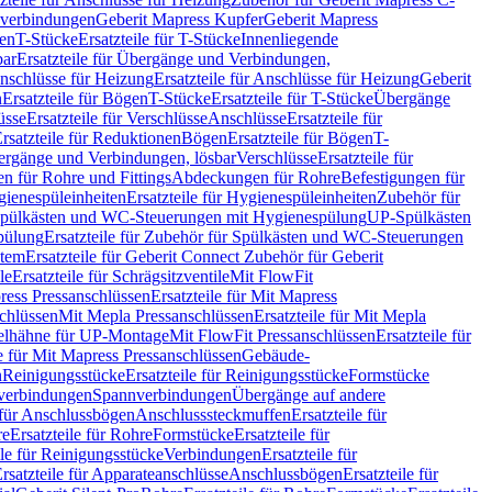
hverbindungen
Geberit Mapress Kupfer
Geberit Mapress
gen
T-Stücke
Ersatzteile für T-Stücke
Innenliegende
bar
Ersatzteile für Übergänge und Verbindungen,
nschlüsse für Heizung
Ersatzteile für Anschlüsse für Heizung
Geberit
n
Ersatzteile für Bögen
T-Stücke
Ersatzteile für T-Stücke
Übergänge
üsse
Ersatzteile für Verschlüsse
Anschlüsse
Ersatzteile für
rsatzteile für Reduktionen
Bögen
Ersatzteile für Bögen
T-
bergänge und Verbindungen, lösbar
Verschlüsse
Ersatzteile für
n für Rohre und Fittings
Abdeckungen für Rohre
Befestigungen für
ienespüleinheiten
Ersatzteile für Hygienespüleinheiten
Zubehör für
r Spülkästen und WC-Steuerungen mit Hygienespülung
UP-Spülkästen
pülung
Ersatzteile für Zubehör für Spülkästen und WC-Steuerungen
stem
Ersatzteile für Geberit Connect Zubehör für Geberit
le
Ersatzteile für Schrägsitzventile
Mit FlowFit
ress Pressanschlüssen
Ersatzteile für Mit Mapress
schlüssen
Mit Mepla Pressanschlüssen
Ersatzteile für Mit Mepla
gelhähne für UP-Montage
Mit FlowFit Pressanschlüssen
Ersatzteile für
le für Mit Mapress Pressanschlüssen
Gebäude-
n
Reinigungsstücke
Ersatzteile für Reinigungsstücke
Formstücke
ckverbindungen
Spannverbindungen
Übergänge auf andere
e für Anschlussbögen
Anschlusssteckmuffen
Ersatzteile für
re
Ersatzteile für Rohre
Formstücke
Ersatzteile für
ile für Reinigungsstücke
Verbindungen
Ersatzteile für
rsatzteile für Apparateanschlüsse
Anschlussbögen
Ersatzteile für