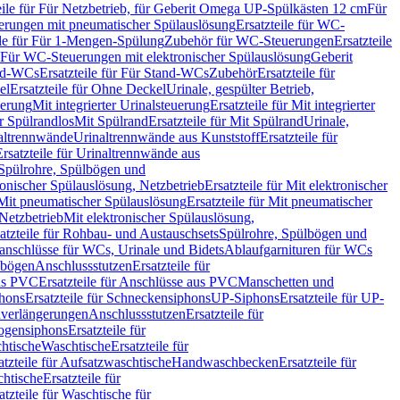
eile für Für Netzbetrieb, für Geberit Omega UP-Spülkästen 12 cm
Für
rungen mit pneumatischer Spülauslösung
Ersatzteile für WC-
ile für Für 1-Mengen-Spülung
Zubehör für WC-Steuerungen
Ersatzteile
ür Für WC-Steuerungen mit elektronischer Spülauslösung
Geberit
nd-WCs
Ersatzteile für Für Stand-WCs
Zubehör
Ersatzteile für
el
Ersatzteile für Ohne Deckel
Urinale, gespülter Betrieb,
uerung
Mit integrierter Urinalsteuerung
Ersatzteile für Mit integrierter
ür Spülrandlos
Mit Spülrand
Ersatzteile für Mit Spülrand
Urinale,
naltrennwände
Urinaltrennwände aus Kunststoff
Ersatzteile für
Ersatzteile für Urinaltrennwände aus
r Spülrohre, Spülbögen und
ronischer Spülauslösung, Netzbetrieb
Ersatzteile für Mit elektronischer
Mit pneumatischer Spülauslösung
Ersatzteile für Mit pneumatischer
 Netzbetrieb
Mit elektronischer Spülauslösung,
atzteile für Rohbau- und Austauschsets
Spülrohre, Spülbögen und
anschlüsse für WCs, Urinale und Bidets
Ablaufgarnituren für WCs
ssbögen
Anschlussstutzen
Ersatzteile für
us PVC
Ersatzteile für Anschlüsse aus PVC
Manschetten und
hons
Ersatzteile für Schneckensiphons
UP-Siphons
Ersatzteile für UP-
enverlängerungen
Anschlussstutzen
Ersatzteile für
ogensiphons
Ersatzteile für
htische
Waschtische
Ersatzteile für
atzteile für Aufsatzwaschtische
Handwaschbecken
Ersatzteile für
htische
Ersatzteile für
atzteile für Waschtische für