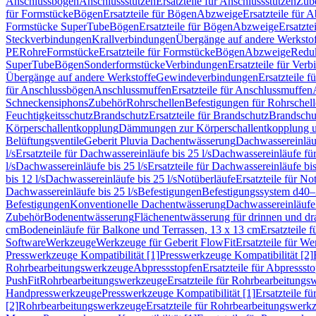
Anschlussbögen
Anschlussstutzen
Ersatzteile für Anschlussstutzen
Zub
für Formstücke
Bögen
Ersatzteile für Bögen
Abzweige
Ersatzteile für 
Formstücke SuperTube
Bögen
Ersatzteile für Bögen
Abzweige
Ersatzte
Steckverbindungen
Krallverbindungen
Übergänge auf andere Werksto
PE
Rohre
Formstücke
Ersatzteile für Formstücke
Bögen
Abzweige
Redu
SuperTube
Bögen
Sonderformstücke
Verbindungen
Ersatzteile für Ver
Übergänge auf andere Werkstoffe
Gewindeverbindungen
Ersatzteile 
für Anschlussbögen
Anschlussmuffen
Ersatzteile für Anschlussmuffen
Schneckensiphons
Zubehör
Rohrschellen
Befestigungen für Rohrschel
Feuchtigkeitsschutz
Brandschutz
Ersatzteile für Brandschutz
Brandschu
Körperschallentkopplung
Dämmungen zur Körperschallentkopplung 
Belüftungsventile
Geberit Pluvia Dachentwässerung
Dachwassereinläu
l/s
Ersatzteile für Dachwassereinläufe bis 25 l/s
Dachwassereinläufe fü
l/s
Dachwassereinläufe bis 25 l/s
Ersatzteile für Dachwassereinläufe bis
bis 12 l/s
Dachwassereinläufe bis 25 l/s
Notüberläufe
Ersatzteile für No
Dachwassereinläufe bis 25 l/s
Befestigungen
Befestigungssystem d40
Befestigungen
Konventionelle Dachentwässerung
Dachwassereinläufe
Zubehör
Bodenentwässerung
Flächenentwässerung für drinnen und d
cm
Bodeneinläufe für Balkone und Terrassen, 13 x 13 cm
Ersatzteile 
Software
Werkzeuge
Werkzeuge für Geberit FlowFit
Ersatzteile für W
Presswerkzeuge Kompatibilität [1]
Presswerkzeuge Kompatibilität [2]
Rohrbearbeitungswerkzeuge
Abpressstopfen
Ersatzteile für Abpressst
PushFit
Rohrbearbeitungswerkzeuge
Ersatzteile für Rohrbearbeitung
Handpresswerkzeuge
Presswerkzeuge Kompatibilität [1]
Ersatzteile f
[2]
Rohrbearbeitungswerkzeuge
Ersatzteile für Rohrbearbeitungswerk