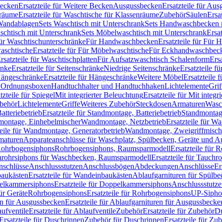
Becken
Ersatzteile für Weitere Becken
Ausgussbecken
Ersatzteile für Au
nräume
Ersatzteile für Waschtische für Klassenräume
Zubehör
Säulen
Ersa
andablagen
Sets Waschtisch mit Unterschrank
Sets Handwaschbecken 
aschtisch mit Unterschrank
Sets Möbelwaschtisch mit Unterschrank
Ersa
für Waschtischunterschränke
Für Handwaschbecken
Ersatzteile für Für
aschtische
Ersatzteile für Für Möbelwaschtische
Für Eckhandwaschbec
rsatzteile für Waschtischplatten
Für Aufsatzwaschtisch Schalenform
Ers
änke
Ersatzteile für Seitenschränke
Niedrige Seitenschränke
Ersatzteile f
ängeschränke
Ersatzteile für Hängeschränke
Weitere Möbel
Ersatzteile 
d Ordnungsboxen
Handtuchhalter und Handtuchhaken
Lichtelemente
Grif
tzteile für Spiegel
Mit integrierter Beleuchtung
Ersatzteile für Mit integr
behör
Lichtelemente
Griffe
Weiteres Zubehör
Steckdosen
Armaturen
Wasc
tteriebetrieb
Ersatzteile für Standmontage, Batteriebetrieb
Standmontage
dmontage, Einhebelmischer
Wandmontage, Netzbetrieb
Ersatzteile für W
teile für Wandmontage, Generatorbetrieb
Wandmontage, Zweigriffmisch
rmaturen
Apparateanschlüsse für Waschplatz, Spülbecken, Geräte und 
 Rohrbogensiphons
Rohrbogensiphons, Raumsparmodell
Ersatzteile für
rohrsiphons für Waschbecken, Raumsparmodell
Ersatzteile für Tauch
nschlüsse
Anschlussstutzen
Anschlussbögen
Abdeckungen
Anschlüsse
Er
aukästen
Ersatzteile für Wandeinbaukästen
Ablaufgarnituren für Spülb
elkammersiphons
Ersatzteile für Doppelkammersiphons
Anschlussstutz
für Geräte
Rohrbogensiphons
Ersatzteile für Rohrbogensiphons
UP-Sipho
en für Ausgussbecken
Ersatzteile für Ablaufgarnituren für Ausgussbecke
ufventile
Ersatzteile für Ablaufventile
Zubehör
Ersatzteile für Zubehör
D
Ersatzteile für Duschrinnen
Zubehör für Duschrinnen
Ersatzteile für Zu