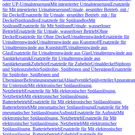
oder UP-Urinalsteuerung
Mit integrierter Urinalsteuerung
Ersatzteile
für Mit integrierter Urinalsteuerung
Urinale, gespülter Betrieb, mit /
für Deckel
Ersatzteile für Urinale, gespülter Betrieb, mit / für
Deckel
Spülrandlos
Ersatzteile für Spülrandlos
Mit
Spülrand
Ersatzteile für Mit Spülrand
Urinale, wasserloser
Betrieb
Ersatzteile für Urinale, wasserloser Betrieb
Ohne
Deckel
Ersatzteile für Ohne Deckel
Urinaltrennwände
Ersatzteile für
Urinaltrennwände
Urinaltrennwände aus Kunststoff
Ersatzteile für
Urinaltrennwände aus Kunststoff
Urinaltrennwände aus
Glas
Ersatzteile für Urinaltrennwände aus Glas
Urinaltrennwände aus
Sanitärkeramik
Ersatzteile für Urinaltrennwände aus
Sanitärkeramik
Zubehör
Ersatzteile für Zubehör
Urinaldeckel
Siphons
und Siphonzubehör
Spülrohre, Spülbögen und Übergänge
Ersatzteile
für Spülrohre, Spülbögen und
Übergänge
Befestigungsmaterial
Ablaufventile
Spülverteiler
Apparatean
für Unterputz
Mit elektronischer Spülauslösung,
Netzbetrieb
Ersatzteile für Mit elektronischer Spülauslösung,
Netzbetrieb
Mit elektronischer Spülauslösung,
Batteriebetrieb
Ersatzteile für Mit elektronischer Spülauslösung,
Batteriebetrieb
Mit pneumatischer Spülauslösung
Ersatzteile für Mit
pneumatischer Spülauslösung
Aufputz
Ersatzteile für Aufputz
Mit
elektronischer Spülauslösung, Netzbetrieb
Ersatzteile für Mit
elektronischer Spülauslösung, Netzbetrieb
Mit elektronischer
Spülauslösung, Batteriebetrieb
Ersatzteile für Mit elektronischer
Spülauslösung, Batteriebetrieb
Zubehör
Ersatzteile für