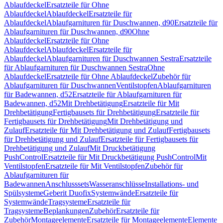
Ablaufdeckel
Ersatzteile für Ohne
Ablaufdeckel
Ablaufdeckel
Ersatzteile für
Ablaufdeckel
Ablaufgarnituren für Duschwannen, d90
Ersatzteile für
Ablaufgarnituren für Duschwannen, d90
Ohne
Ablaufdeckel
Ersatzteile für Ohne
Ablaufdeckel
Ablaufdeckel
Ersatzteile für
Ablaufdeckel
Ablaufgarnituren für Duschwannen Sestra
Ersatzteile
für Ablaufgarnituren für Duschwannen Sestra
Ohne
Ablaufdeckel
Ersatzteile für Ohne Ablaufdeckel
Zubehör für
Ablaufgarnituren für Duschwannen
Ventilstopfen
Ablaufgarnituren
für Badewannen, d52
Ersatzteile für Ablaufgarnituren für
Badewannen, d52
Mit Drehbetätigung
Ersatzteile für Mit
Drehbetätigung
Fertigbausets für Drehbetätigung
Ersatzteile für
Fertigbausets für Drehbetätigung
Mit Drehbetätigung und
Zulauf
Ersatzteile für Mit Drehbetätigung und Zulauf
Fertigbausets
für Drehbetätigung und Zulauf
Ersatzteile für Fertigbausets für
Drehbetätigung und Zulauf
Mit Druckbetätigung
PushControl
Ersatzteile für Mit Druckbetätigung PushControl
Mit
Ventilstopfen
Ersatzteile für Mit Ventilstopfen
Zubehör für
Ablaufgarnituren für
Badewannen
Anschlusssets
Wasseranschlüsse
Installations- und
Spülsysteme
Geberit Duofix
Systemwände
Ersatzteile für
Systemwände
Tragsysteme
Ersatzteile für
Tragsysteme
Beplankungen
Zubehör
Ersatzteile für
Zubehör
Montageelemente
Ersatzteile für Montageelemente
Elemente