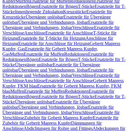
Kupfer
Muffen
Ersatzteile für Muffen
Reduktionen
Ersatzteile für
Reduktionen
Bögen
Ersatzteile für Bögen
T-Stücke
Ersatzteile für T-
Stücke
Innenliegende Zirkulation
Kreuzstücke
Ersatzteile für
Kreuzstücke
Übergänge unlösbar
Ersatzteile für Übergänge
unlösbar
Übergänge und Verbindungen, lösbar
Ersatzteile für
Übergänge und Verbindungen, lösbar
Verschlüsse
Ersatzteile für
Verschlüsse
Anschlüsse
Ersatzteile für Anschlüsse
T-Stücke für
Heizung
Ersatzteile für T-Stücke für Heizung
Anschlüsse für
Heizung
Ersatzteile für Anschlüsse für Heizung
Geberit Mapress
Kupfer, Gas
Ersatzteile für Geberit Mapress Kupfer,
Gas
Muffen
Ersatzteile für Muffen
Reduktionen
Ersatzteile für
Reduktionen
Bögen
Ersatzteile für Bögen
T-Stücke
Ersatzteile für T-
Stücke
Übergänge unlösbar
Ersatzteile für Übergänge
unlösbar
Übergänge und Verbindungen, lösbar
Ersatzteile für
Übergänge und Verbindungen, lösbar
Verschlüsse
Ersatzteile für
Verschlüsse
Anschlüsse
Ersatzteile für Anschlüsse
Geberit Mapress
Kupfer, FKM blau
Ersatzteile für Geberit Mapress Kupfer, FKM
blau
Muffen
Ersatzteile für Muffen
Reduktionen
Ersatzteile für
Reduktionen
Bögen
Ersatzteile für Bögen
T-Stücke
Ersatzteile für T-
Stücke
Übergänge unlösbar
Ersatzteile für Übergänge
unlösbar
Übergänge und Verbindungen, lösbar
Ersatzteile für
Übergänge und Verbindungen, lösbar
Verschlüsse
Ersatzteile für
Verschlüsse
Zubehör für Geberit Mapress Kupfer
Ersatzteile für
Zubehör für Geberit Mapress Kupfer
Dämmungen für
Anschlüsse
Abdichtungen für Rohre und Fittings
Abdeckungen für