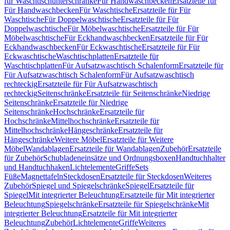
für Waschtischunterschränke
Für Handwaschbecken
Ersatzteile für
Für Handwaschbecken
Für Waschtische
Ersatzteile für Für
Waschtische
Für Doppelwaschtische
Ersatzteile für Für
Doppelwaschtische
Für Möbelwaschtische
Ersatzteile für Für
Möbelwaschtische
Für Eckhandwaschbecken
Ersatzteile für Für
Eckhandwaschbecken
Für Eckwaschtische
Ersatzteile für Für
Eckwaschtische
Waschtischplatten
Ersatzteile für
Waschtischplatten
Für Aufsatzwaschtisch Schalenform
Ersatzteile für
Für Aufsatzwaschtisch Schalenform
Für Aufsatzwaschtisch
rechteckig
Ersatzteile für Für Aufsatzwaschtisch
rechteckig
Seitenschränke
Ersatzteile für Seitenschränke
Niedrige
Seitenschränke
Ersatzteile für Niedrige
Seitenschränke
Hochschränke
Ersatzteile für
Hochschränke
Mittelhochschränke
Ersatzteile für
Mittelhochschränke
Hängeschränke
Ersatzteile für
Hängeschränke
Weitere Möbel
Ersatzteile für Weitere
Möbel
Wandablagen
Ersatzteile für Wandablagen
Zubehör
Ersatzteile
für Zubehör
Schubladeneinsätze und Ordnungsboxen
Handtuchhalter
und Handtuchhaken
Lichtelemente
Griffe
Sets
Füße
Magnettafeln
Steckdosen
Ersatzteile für Steckdosen
Weiteres
Zubehör
Spiegel und Spiegelschränke
Spiegel
Ersatzteile für
Spiegel
Mit integrierter Beleuchtung
Ersatzteile für Mit integrierter
Beleuchtung
Spiegelschränke
Ersatzteile für Spiegelschränke
Mit
integrierter Beleuchtung
Ersatzteile für Mit integrierter
Beleuchtung
Zubehör
Lichtelemente
Griffe
Weiteres