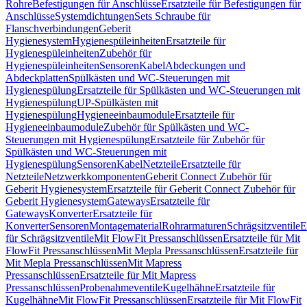
Rohre
Befestigungen für Anschlüsse
Ersatzteile für Befestigungen für
Anschlüsse
Systemdichtungen
Sets Schraube für
Flanschverbindungen
Geberit
Hygienesystem
Hygienespüleinheiten
Ersatzteile für
Hygienespüleinheiten
Zubehör für
Hygienespüleinheiten
Sensoren
Kabel
Abdeckungen und
Abdeckplatten
Spülkästen und WC-Steuerungen mit
Hygienespülung
Ersatzteile für Spülkästen und WC-Steuerungen mit
Hygienespülung
UP-Spülkästen mit
Hygienespülung
Hygieneeinbaumodule
Ersatzteile für
Hygieneeinbaumodule
Zubehör für Spülkästen und WC-
Steuerungen mit Hygienespülung
Ersatzteile für Zubehör für
Spülkästen und WC-Steuerungen mit
Hygienespülung
Sensoren
Kabel
Netzteile
Ersatzteile für
Netzteile
Netzwerkkomponenten
Geberit Connect Zubehör für
Geberit Hygienesystem
Ersatzteile für Geberit Connect Zubehör für
Geberit Hygienesystem
Gateways
Ersatzteile für
Gateways
Konverter
Ersatzteile für
Konverter
Sensoren
Montagematerial
Rohrarmaturen
Schrägsitzventile
E
für Schrägsitzventile
Mit FlowFit Pressanschlüssen
Ersatzteile für Mit
FlowFit Pressanschlüssen
Mit Mepla Pressanschlüssen
Ersatzteile für
Mit Mepla Pressanschlüssen
Mit Mapress
Pressanschlüssen
Ersatzteile für Mit Mapress
Pressanschlüssen
Probenahmeventile
Kugelhähne
Ersatzteile für
Kugelhähne
Mit FlowFit Pressanschlüssen
Ersatzteile für Mit FlowFit