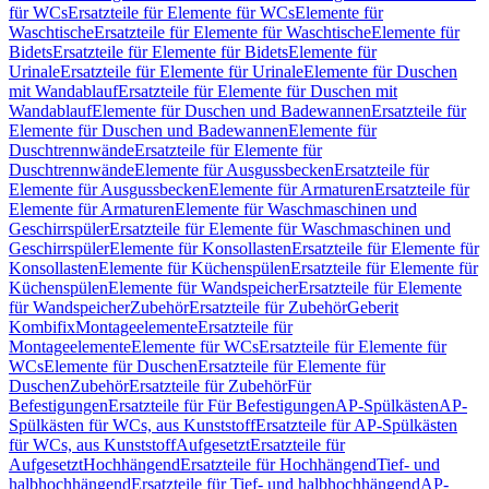
für WCs
Ersatzteile für Elemente für WCs
Elemente für
Waschtische
Ersatzteile für Elemente für Waschtische
Elemente für
Bidets
Ersatzteile für Elemente für Bidets
Elemente für
Urinale
Ersatzteile für Elemente für Urinale
Elemente für Duschen
mit Wandablauf
Ersatzteile für Elemente für Duschen mit
Wandablauf
Elemente für Duschen und Badewannen
Ersatzteile für
Elemente für Duschen und Badewannen
Elemente für
Duschtrennwände
Ersatzteile für Elemente für
Duschtrennwände
Elemente für Ausgussbecken
Ersatzteile für
Elemente für Ausgussbecken
Elemente für Armaturen
Ersatzteile für
Elemente für Armaturen
Elemente für Waschmaschinen und
Geschirrspüler
Ersatzteile für Elemente für Waschmaschinen und
Geschirrspüler
Elemente für Konsollasten
Ersatzteile für Elemente für
Konsollasten
Elemente für Küchenspülen
Ersatzteile für Elemente für
Küchenspülen
Elemente für Wandspeicher
Ersatzteile für Elemente
für Wandspeicher
Zubehör
Ersatzteile für Zubehör
Geberit
Kombifix
Montageelemente
Ersatzteile für
Montageelemente
Elemente für WCs
Ersatzteile für Elemente für
WCs
Elemente für Duschen
Ersatzteile für Elemente für
Duschen
Zubehör
Ersatzteile für Zubehör
Für
Befestigungen
Ersatzteile für Für Befestigungen
AP-Spülkästen
AP-
Spülkästen für WCs, aus Kunststoff
Ersatzteile für AP-Spülkästen
für WCs, aus Kunststoff
Aufgesetzt
Ersatzteile für
Aufgesetzt
Hochhängend
Ersatzteile für Hochhängend
Tief- und
halbhochhängend
Ersatzteile für Tief- und halbhochhängend
AP-