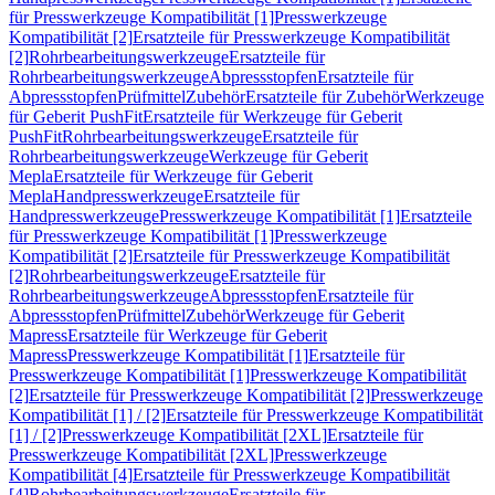
für Presswerkzeuge Kompatibilität [1]
Presswerkzeuge
Kompatibilität [2]
Ersatzteile für Presswerkzeuge Kompatibilität
[2]
Rohrbearbeitungswerkzeuge
Ersatzteile für
Rohrbearbeitungswerkzeuge
Abpressstopfen
Ersatzteile für
Abpressstopfen
Prüfmittel
Zubehör
Ersatzteile für Zubehör
Werkzeuge
für Geberit PushFit
Ersatzteile für Werkzeuge für Geberit
PushFit
Rohrbearbeitungswerkzeuge
Ersatzteile für
Rohrbearbeitungswerkzeuge
Werkzeuge für Geberit
Mepla
Ersatzteile für Werkzeuge für Geberit
Mepla
Handpresswerkzeuge
Ersatzteile für
Handpresswerkzeuge
Presswerkzeuge Kompatibilität [1]
Ersatzteile
für Presswerkzeuge Kompatibilität [1]
Presswerkzeuge
Kompatibilität [2]
Ersatzteile für Presswerkzeuge Kompatibilität
[2]
Rohrbearbeitungswerkzeuge
Ersatzteile für
Rohrbearbeitungswerkzeuge
Abpressstopfen
Ersatzteile für
Abpressstopfen
Prüfmittel
Zubehör
Werkzeuge für Geberit
Mapress
Ersatzteile für Werkzeuge für Geberit
Mapress
Presswerkzeuge Kompatibilität [1]
Ersatzteile für
Presswerkzeuge Kompatibilität [1]
Presswerkzeuge Kompatibilität
[2]
Ersatzteile für Presswerkzeuge Kompatibilität [2]
Presswerkzeuge
Kompatibilität [1] / [2]
Ersatzteile für Presswerkzeuge Kompatibilität
[1] / [2]
Presswerkzeuge Kompatibilität [2XL]
Ersatzteile für
Presswerkzeuge Kompatibilität [2XL]
Presswerkzeuge
Kompatibilität [4]
Ersatzteile für Presswerkzeuge Kompatibilität
[4]
Rohrbearbeitungswerkzeuge
Ersatzteile für