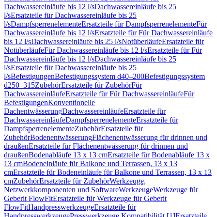
Dachwassereinläufe bis 12 l/s
Dachwassereinläufe bis 25
l/s
Ersatzteile für Dachwassereinläufe bis 25
l/s
Dampfsperrenelemente
Ersatzteile für Dampfsperrenelemente
Für
Dachwassereinläufe bis 12 l/s
Ersatzteile für Für Dachwassereinläufe
bis 12 l/s
Dachwassereinläufe bis 25 l/s
Notüberläufe
Ersatzteile für
Notüberläufe
Für Dachwassereinläufe bis 12 l/s
Ersatzteile für Für
Dachwassereinläufe bis 12 l/s
Dachwassereinläufe bis 25
l/s
Ersatzteile für Dachwassereinläufe bis 25
l/s
Befestigungen
Befestigungssystem d40–200
Befestigungssystem
d250–315
Zubehör
Ersatzteile für Zubehör
Für
Dachwassereinläufe
Ersatzteile für Für Dachwassereinläufe
Für
Befestigungen
Konventionelle
Dachentwässerung
Dachwassereinläufe
Ersatzteile für
Dachwassereinläufe
Dampfsperrenelemente
Ersatzteile für
Dampfsperrenelemente
Zubehör
Ersatzteile für
Zubehör
Bodenentwässerung
Flächenentwässerung für drinnen und
draußen
Ersatzteile für Flächenentwässerung für drinnen und
draußen
Bodenabläufe 13 x 13 cm
Ersatzteile für Bodenabläufe 13 x
13 cm
Bodeneinläufe für Balkone und Terrassen, 13 x 13
cm
Ersatzteile für Bodeneinläufe für Balkone und Terrassen, 13 x 13
cm
Zubehör
Ersatzteile für Zubehör
Werkzeuge,
Netzwerkkomponenten und Software
Werkzeuge
Werkzeuge für
Geberit FlowFit
Ersatzteile für Werkzeuge für Geberit
FlowFit
Handpresswerkzeuge
Ersatzteile für
Handpresswerkzeuge
Presswerkzeuge Kompatibilität [1]
Ersatzteile