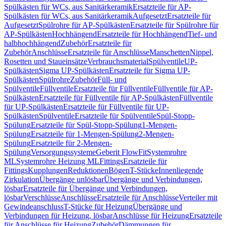
Spülkästen für WCs, aus Sanitärkeramik
Ersatzteile für AP-
Spülkästen für WCs, aus Sanitärkeramik
Aufgesetzt
Ersatzteile für
Aufgesetzt
Spülrohre für AP-Spülkästen
Ersatzteile für Spülrohre für
AP-Spülkästen
Hochhängend
Ersatzteile für Hochhängend
Tief- und
halbhochhängend
Zubehör
Ersatzteile für
Zubehör
Anschlüsse
Ersatzteile für Anschlüsse
Manschetten
Nippel,
Rosetten und Staueinsätze
Verbrauchsmaterial
Spülventile
UP-
Spülkästen
Sigma UP-Spülkästen
Ersatzteile für Sigma UP-
Spülkästen
Spülrohre
Zubehör
Füll- und
Spülventile
Füllventile
Ersatzteile für Füllventile
Füllventile für AP-
Spülkästen
Ersatzteile für Füllventile für AP-Spülkästen
Füllventile
für UP-Spülkästen
Ersatzteile für Füllventile für UP-
Spülkästen
Spülventile
Ersatzteile für Spülventile
Spül-Stopp-
Spülung
Ersatzteile für Spül-Stopp-Spülung
1-Mengen-
Spülung
Ersatzteile für 1-Mengen-Spülung
2-Mengen-
Spülung
Ersatzteile für 2-Mengen-
Spülung
Versorgungssysteme
Geberit FlowFit
Systemrohre
ML
Systemrohre Heizung ML
Fittings
Ersatzteile für
Fittings
Kupplungen
Reduktionen
Bögen
T-Stücke
Innenliegende
Zirkulation
Übergänge unlösbar
Übergänge und Verbindungen,
lösbar
Ersatzteile für Übergänge und Verbindungen,
lösbar
Verschlüsse
Anschlüsse
Ersatzteile für Anschlüsse
Verteiler mit
Gewindeanschluss
T-Stücke für Heizung
Übergänge und
Verbindungen für Heizung, lösbar
Anschlüsse für Heizung
Ersatzteile
für Anschlüsse für Heizung
Zubehör
Dämmungen für