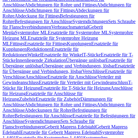
Anschlüsse
Abdichtungen für Rohre und Fittings
Abdichtungen für
Anschlüsse
Abdichtungen für Fittings
Abdeckungen für
Rohre
Abdeckung für Fittings
Befestigungen für
Rohre
Befestigungen für Anschlüsse
Systemdichtungen
Sets Schraube
für Flanschverbindungen
Verbrauchsmaterial
Geberit
Mepla
Systemrohre ML
Ersatzteile für Systemrohre ML
Systemrohre
Heizung ML
Ersatzteile für Systemrohre Heizung
ML
Fittings
Ersatzteile für Fittings
Kupplungen
Ersatzteile für
Kupplungen
Reduktionen
Ersatzteile für
Reduktionen
Winkel
Ersatzteile für Winkel
T-Stücke
Ersatzteile für T-
Stücke
Innenliegende Zirkulation
Übergänge unlösbar
Ersatzteile für
Übergänge unlösbar
Übergänge und Verbindungen, lösbar
Ersatzteile
für Übergänge und Verbindungen, lösbar
Verschlüsse
Ersatzteile für
Verschlüsse
Anschlüsse
Ersatzteile für Anschlüsse
Verteiler mit
Gewindeanschluss
Ersatzteile für Verteiler mit Gewindeanschluss
T-
Stücke für Heizung
Ersatzteile für T-Stücke für Heizung
Anschlüsse
für Heizung
Ersatzteile für Anschlüsse für
Heizung
Zubehör
Ersatzteile für Zubehör
Dämmungen für
Anschlüsse
Abdichtungen für Rohre und Fittings
Abdichtungen für
Anschlüsse
Abdeckungen für Rohre
Befestigungen für
Rohre
Befestigungen für Anschlüsse
Ersatzteile für Befestigungen für
Anschlüsse
Systemdichtungen
Sets Schraube für
Flanschverbindungen
Geberit Mapress Edelstahl
Geberit Mapress
Edelstahl
Ersatzteile für Geberit Mapress Edelstahl
Systemrohre
1.4401
Ersatzteile für Systemrohre 1.4401
Systemrohre