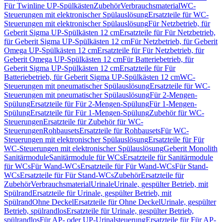
Für Twinline UP-Spülkästen
Zubehör
Verbrauchsmaterial
WC-
Steuerungen mit elektronischer Spülauslösung
Ersatzteile für WC-
Steuerungen mit elektronischer Spülauslösung
Für Netzbetrieb, für
Geberit Sigma UP-Spülkästen 12 cm
Ersatzteile für Für Netzbetrieb,
für Geberit Sigma UP-Spülkästen 12 cm
Für Netzbetrieb, für Geberit
Omega UP-Spülkästen 12 cm
Ersatzteile für Für Netzbetrieb, für
Geberit Omega UP-Spülkästen 12 cm
Für Batteriebetrieb, für
Geberit Sigma UP-Spülkästen 12 cm
Ersatzteile für Für
Batteriebetrieb, für Geberit Sigma UP-Spülkästen 12 cm
WC-
Steuerungen mit pneumatischer Spülauslösung
Ersatzteile für WC-
Steuerungen mit pneumatischer Spülauslösung
Für 2-Mengen-
Spülung
Ersatzteile für Für 2-Mengen-Spülung
Für 1-Mengen-
Spülung
Ersatzteile für Für 1-Mengen-Spülung
Zubehör für WC-
Steuerungen
Ersatzteile für Zubehör für WC-
Steuerungen
Rohbausets
Ersatzteile für Rohbausets
Für WC-
Steuerungen mit elektronischer Spülauslösung
Ersatzteile für Für
WC-Steuerungen mit elektronischer Spülauslösung
Geberit Monolith
Sanitärmodule
Sanitärmodule für WCs
Ersatzteile für Sanitärmodule
für WCs
Für Wand-WCs
Ersatzteile für Für Wand-WCs
Für Stand-
WCs
Ersatzteile für Für Stand-WCs
Zubehör
Ersatzteile für
Zubehör
Verbrauchsmaterial
Urinale
Urinale, gespülter Betrieb, mit
Spülrand
Ersatzteile für Urinale, gespülter Betrieb, mit
Spülrand
Ohne Deckel
Ersatzteile für Ohne Deckel
Urinale, gespülter
Betrieb, spülrandlos
Ersatzteile für Urinale, gespülter Betrieb,
spülrandlos
Für AP- oder UP-Urinalsteuerung
Ersatzteile für Für AP-