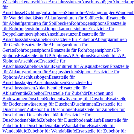
Waschbeckenanschlüsse
Anschlussstutzen
Anschlussbögen
Abdeckung
für
Anschlüsse
Dichtungen
Löthülsen
Standrohre
Verlängerungen
Wandeinb
für Wandeinbaukästen
Ablaufgarnituren für Spülbecken
Ersatzteile
für Ablaufgarnituren für Spülbecken
Rohrbogensiphons
Ersatzteile
für Rohrbogensiphons
Doppelkammersiphons
Ersatzteile für
Doppelkammersiphons
Anschlussstutzen
Ersatzteile für
Anschlussstutzen
Zubehör
Ersatzteile für Zubehör
Ablaufgarnituren
für Geräte
Ersatzteile für Ablaufgarnituren für
Geräte
Rohrbogensiphons
Ersatzteile für Rohrbogensiphons
UP-
Siphons
Ersatzteile für UP-Siphons
AP-Siphons
Ersatzteile für AP-
Siphons
Anschlüsse
Ersatzteile für
Anschlüsse
Zubehör
Ablaufgarnituren für Ausgussbecken
Ersatzteile
für Ablaufgarnituren für Ausgussbecken
Siphons
Ersatzteile für
Siphons
Anschlussbögen
Ersatzteile für
Anschlussbögen
Anschlussstutzen
Ersatzteile für
Anschlussstutzen
Ablaufventile
Ersatzteile für
Ablaufventile
Zubehör
Ersatzteile für Zubehör
Duschen und
Badewannen
Duschen
Bodenentwässerung für Duschen
Ersatzteile
für Bodenentwässerung für Duschen
Duschrinnen
Ersatzteile für
Duschrinnen
Zubehör für Duschrinnen
Ersatzteile für Zubehör für
Duschrinnen
Duschbodenabläufe
Ersatzteile für
Duschbodenabläufe
Zubehör für Duschbodenabläufe
Ersatzteile für
Zubehör für Duschbodenabläufe
Wandabläufe
Ersatzteile für
Wandabläufe
Zubehör für Wandabläufe
Ersatzteile für Zubehör für