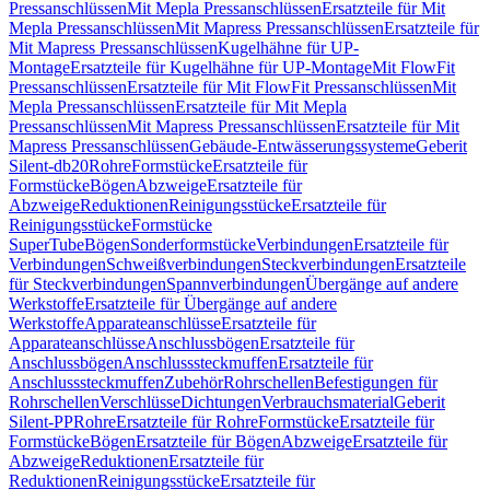
Pressanschlüssen
Mit Mepla Pressanschlüssen
Ersatzteile für Mit
Mepla Pressanschlüssen
Mit Mapress Pressanschlüssen
Ersatzteile für
Mit Mapress Pressanschlüssen
Kugelhähne für UP-
Montage
Ersatzteile für Kugelhähne für UP-Montage
Mit FlowFit
Pressanschlüssen
Ersatzteile für Mit FlowFit Pressanschlüssen
Mit
Mepla Pressanschlüssen
Ersatzteile für Mit Mepla
Pressanschlüssen
Mit Mapress Pressanschlüssen
Ersatzteile für Mit
Mapress Pressanschlüssen
Gebäude-Entwässerungssysteme
Geberit
Silent-db20
Rohre
Formstücke
Ersatzteile für
Formstücke
Bögen
Abzweige
Ersatzteile für
Abzweige
Reduktionen
Reinigungsstücke
Ersatzteile für
Reinigungsstücke
Formstücke
SuperTube
Bögen
Sonderformstücke
Verbindungen
Ersatzteile für
Verbindungen
Schweißverbindungen
Steckverbindungen
Ersatzteile
für Steckverbindungen
Spannverbindungen
Übergänge auf andere
Werkstoffe
Ersatzteile für Übergänge auf andere
Werkstoffe
Apparateanschlüsse
Ersatzteile für
Apparateanschlüsse
Anschlussbögen
Ersatzteile für
Anschlussbögen
Anschlusssteckmuffen
Ersatzteile für
Anschlusssteckmuffen
Zubehör
Rohrschellen
Befestigungen für
Rohrschellen
Verschlüsse
Dichtungen
Verbrauchsmaterial
Geberit
Silent-PP
Rohre
Ersatzteile für Rohre
Formstücke
Ersatzteile für
Formstücke
Bögen
Ersatzteile für Bögen
Abzweige
Ersatzteile für
Abzweige
Reduktionen
Ersatzteile für
Reduktionen
Reinigungsstücke
Ersatzteile für