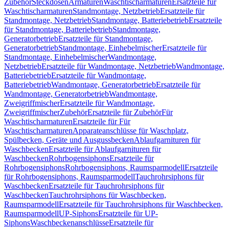
Zubehör
Steckdosen
Armaturen
Waschtischarmaturen
Ersatzteile für
Waschtischarmaturen
Standmontage, Netzbetrieb
Ersatzteile für
Standmontage, Netzbetrieb
Standmontage, Batteriebetrieb
Ersatzteile
für Standmontage, Batteriebetrieb
Standmontage,
Generatorbetrieb
Ersatzteile für Standmontage,
Generatorbetrieb
Standmontage, Einhebelmischer
Ersatzteile für
Standmontage, Einhebelmischer
Wandmontage,
Netzbetrieb
Ersatzteile für Wandmontage, Netzbetrieb
Wandmontage,
Batteriebetrieb
Ersatzteile für Wandmontage,
Batteriebetrieb
Wandmontage, Generatorbetrieb
Ersatzteile für
Wandmontage, Generatorbetrieb
Wandmontage,
Zweigriffmischer
Ersatzteile für Wandmontage,
Zweigriffmischer
Zubehör
Ersatzteile für Zubehör
Für
Waschtischarmaturen
Ersatzteile für Für
Waschtischarmaturen
Apparateanschlüsse für Waschplatz,
Spülbecken, Geräte und Ausgussbecken
Ablaufgarnituren für
Waschbecken
Ersatzteile für Ablaufgarnituren für
Waschbecken
Rohrbogensiphons
Ersatzteile für
Rohrbogensiphons
Rohrbogensiphons, Raumsparmodell
Ersatzteile
für Rohrbogensiphons, Raumsparmodell
Tauchrohrsiphons für
Waschbecken
Ersatzteile für Tauchrohrsiphons für
Waschbecken
Tauchrohrsiphons für Waschbecken,
Raumsparmodell
Ersatzteile für Tauchrohrsiphons für Waschbecken,
Raumsparmodell
UP-Siphons
Ersatzteile für UP-
Siphons
Waschbeckenanschlüsse
Ersatzteile für