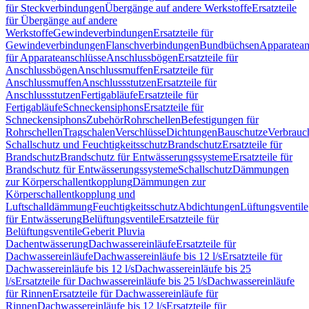
für Steckverbindungen
Übergänge auf andere Werkstoffe
Ersatzteile
für Übergänge auf andere
Werkstoffe
Gewindeverbindungen
Ersatzteile für
Gewindeverbindungen
Flanschverbindungen
Bundbüchsen
Apparatean
für Apparateanschlüsse
Anschlussbögen
Ersatzteile für
Anschlussbögen
Anschlussmuffen
Ersatzteile für
Anschlussmuffen
Anschlussstutzen
Ersatzteile für
Anschlussstutzen
Fertigabläufe
Ersatzteile für
Fertigabläufe
Schneckensiphons
Ersatzteile für
Schneckensiphons
Zubehör
Rohrschellen
Befestigungen für
Rohrschellen
Tragschalen
Verschlüsse
Dichtungen
Bauschutze
Verbrauc
Schallschutz und Feuchtigkeitsschutz
Brandschutz
Ersatzteile für
Brandschutz
Brandschutz für Entwässerungssysteme
Ersatzteile für
Brandschutz für Entwässerungssysteme
Schallschutz
Dämmungen
zur Körperschallentkopplung
Dämmungen zur
Körperschallentkopplung und
Luftschalldämmung
Feuchtigkeitsschutz
Abdichtungen
Lüftungsventile
für Entwässerung
Belüftungsventile
Ersatzteile für
Belüftungsventile
Geberit Pluvia
Dachentwässerung
Dachwassereinläufe
Ersatzteile für
Dachwassereinläufe
Dachwassereinläufe bis 12 l/s
Ersatzteile für
Dachwassereinläufe bis 12 l/s
Dachwassereinläufe bis 25
l/s
Ersatzteile für Dachwassereinläufe bis 25 l/s
Dachwassereinläufe
für Rinnen
Ersatzteile für Dachwassereinläufe für
Rinnen
Dachwassereinläufe bis 12 l/s
Ersatzteile für