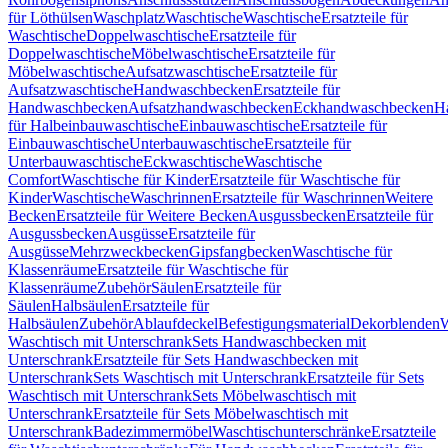
für Löthülsen
Waschplatz
Waschtische
Waschtische
Ersatzteile für
Waschtische
Doppelwaschtische
Ersatzteile für
Doppelwaschtische
Möbelwaschtische
Ersatzteile für
Möbelwaschtische
Aufsatzwaschtische
Ersatzteile für
Aufsatzwaschtische
Handwaschbecken
Ersatzteile für
Handwaschbecken
Aufsatzhandwaschbecken
Eckhandwaschbecken
H
für Halbeinbauwaschtische
Einbauwaschtische
Ersatzteile für
Einbauwaschtische
Unterbauwaschtische
Ersatzteile für
Unterbauwaschtische
Eckwaschtische
Waschtische
Comfort
Waschtische für Kinder
Ersatzteile für Waschtische für
Kinder
Waschtische
Waschrinnen
Ersatzteile für Waschrinnen
Weitere
Becken
Ersatzteile für Weitere Becken
Ausgussbecken
Ersatzteile für
Ausgussbecken
Ausgüsse
Ersatzteile für
Ausgüsse
Mehrzweckbecken
Gipsfangbecken
Waschtische für
Klassenräume
Ersatzteile für Waschtische für
Klassenräume
Zubehör
Säulen
Ersatzteile für
Säulen
Halbsäulen
Ersatzteile für
Halbsäulen
Zubehör
Ablaufdeckel
Befestigungsmaterial
Dekorblenden
W
Waschtisch mit Unterschrank
Sets Handwaschbecken mit
Unterschrank
Ersatzteile für Sets Handwaschbecken mit
Unterschrank
Sets Waschtisch mit Unterschrank
Ersatzteile für Sets
Waschtisch mit Unterschrank
Sets Möbelwaschtisch mit
Unterschrank
Ersatzteile für Sets Möbelwaschtisch mit
Unterschrank
Badezimmermöbel
Waschtischunterschränke
Ersatzteile