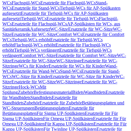
WCs
Flachspül-WCs
Ersatzteile für Flachspül-WCs
Stand-
WCs
Ersatzteile für Stand-WCs
Tiefspül-WCs für AP-Spülkasten
aufgesetzt
Ersatzteile für Tiefspül-WCs für AP-Spülkasten
aufgesetzt
Tiefspül-WCs
Ersatzteile für Tiefspül-WCs
Flachspül-
WCs
Ersatzteile für Flachspül-WCs
AP-Spülkästen für WCs, aus
Sanitärkeramik
Aufgesetzt
WC-Sitze
Ersatzteile für WC-Sitze
WC-
Sitze
Ersatzteile für WC-Sitze
Comfort WCs
Ersatzteile für Comfort
WCs
Tiefspül-WCs erhöht
Ersatzteile für Tiefspül-WCs
erhöht
Flachspül-WCs erhöht
Ersatzteile für Flachspül-WCs
erhöht
Tiefspül-WCs verlängert
Ersatzteile für Tiefspül-WCs
verlängert
Comfort WC-Sitze
Ersatzteile für Comfort WC-Sitze
WC-
Sitze
Ersatzteile für WC-Sitze
WC-Sitzringe
Ersatzteile für WC-
Sitzringe
WCs für Kinder
Ersatzteile für WCs für Kinder
Wand-
WCs
Ersatzteile für Wand-WCs
Stand-WCs
Ersatzteile für Stand-
WCs
WC-Sitze für Kinder
Ersatzteile für WC-Sitze für Kinder
WC-
Sitze
Ersatzteile für WC-Sitze
WC-Sitzringe
Ersatzteile für WC-
Sitzringe
Hock-WCs
Mit
Spülung
Zubehör
Befestigungsmaterial
Bidets
Wandbidets
Ersatzteile
für Wandbidets
Standbidets
Ersatzteile für
Standbidets
Zubehör
Ersatzteile für Zubehör
Betätigungsplatten und
WC-Steuerungen
Betätigungsplatten
Ersatzteile für
Betätigungsplatten
Für Sigma UP-Spülkästen
Ersatzteile für Für
Sigma UP-Spülkästen
Für Omega UP-Spülkästen
Ersatzteile für Für
Omega UP-Spülkästen
Für Kappa UP-Spülkästen
Ersatzteile für Für
Kappa UP-Spülkästen
Für Twinline UP-Spülkästen
Ersatzteile für