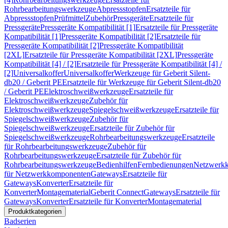
Rohrbearbeitungswerkzeuge
Abpressstopfen
Ersatzteile für
Abpressstopfen
Prüfmittel
Zubehör
Pressgeräte
Ersatzteile für
Pressgeräte
Pressgeräte Kompatibilität [1]
Ersatzteile für Pressgeräte
Kompatibilität [1]
Pressgeräte Kompatibilität [2]
Ersatzteile für
Pressgeräte Kompatibilität [2]
Pressgeräte Kompatibilität
[2XL]
Ersatzteile für Pressgeräte Kompatibilität [2XL]
Pressgeräte
Kompatibilität [4] / [2]
Ersatzteile für Pressgeräte Kompatibilität [4] /
[2]
Universalkoffer
Universalkoffer
Werkzeuge für Geberit Silent-
db20 / Geberit PE
Ersatzteile für Werkzeuge für Geberit Silent-db20
/ Geberit PE
Elektroschweißwerkzeuge
Ersatzteile für
Elektroschweißwerkzeuge
Zubehör für
Elektroschweißwerkzeuge
Spiegelschweißwerkzeuge
Ersatzteile für
Spiegelschweißwerkzeuge
Zubehör für
Spiegelschweißwerkzeuge
Ersatzteile für Zubehör für
Spiegelschweißwerkzeuge
Rohrbearbeitungswerkzeuge
Ersatzteile
für Rohrbearbeitungswerkzeuge
Zubehör für
Rohrbearbeitungswerkzeuge
Ersatzteile für Zubehör für
Rohrbearbeitungswerkzeuge
Bedienhilfen
Fernbedienungen
Netzwerk
für Netzwerkkomponenten
Gateways
Ersatzteile für
Gateways
Konverter
Ersatzteile für
Konverter
Montagematerial
Geberit Connect
Gateways
Ersatzteile für
Gateways
Konverter
Ersatzteile für Konverter
Montagematerial
Produktkategorien
Badserien