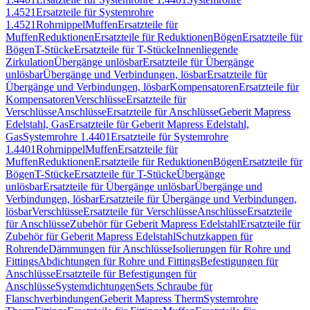
1.4521
Ersatzteile für Systemrohre
1.4521
Rohrnippel
Muffen
Ersatzteile für
Muffen
Reduktionen
Ersatzteile für Reduktionen
Bögen
Ersatzteile für
Bögen
T-Stücke
Ersatzteile für T-Stücke
Innenliegende
Zirkulation
Übergänge unlösbar
Ersatzteile für Übergänge
unlösbar
Übergänge und Verbindungen, lösbar
Ersatzteile für
Übergänge und Verbindungen, lösbar
Kompensatoren
Ersatzteile für
Kompensatoren
Verschlüsse
Ersatzteile für
Verschlüsse
Anschlüsse
Ersatzteile für Anschlüsse
Geberit Mapress
Edelstahl, Gas
Ersatzteile für Geberit Mapress Edelstahl,
Gas
Systemrohre 1.4401
Ersatzteile für Systemrohre
1.4401
Rohrnippel
Muffen
Ersatzteile für
Muffen
Reduktionen
Ersatzteile für Reduktionen
Bögen
Ersatzteile für
Bögen
T-Stücke
Ersatzteile für T-Stücke
Übergänge
unlösbar
Ersatzteile für Übergänge unlösbar
Übergänge und
Verbindungen, lösbar
Ersatzteile für Übergänge und Verbindungen,
lösbar
Verschlüsse
Ersatzteile für Verschlüsse
Anschlüsse
Ersatzteile
für Anschlüsse
Zubehör für Geberit Mapress Edelstahl
Ersatzteile für
Zubehör für Geberit Mapress Edelstahl
Schutzkappen für
Rohrende
Dämmungen für Anschlüsse
Isolierungen für Rohre und
Fittings
Abdichtungen für Rohre und Fittings
Befestigungen für
Anschlüsse
Ersatzteile für Befestigungen für
Anschlüsse
Systemdichtungen
Sets Schraube für
Flanschverbindungen
Geberit Mapress Therm
Systemrohre