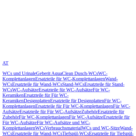
AT
WCs und Urinale
Geberit AquaClean Dusch-WCs
WC-
Komplettanlagen
Ersatzteile für WC-Komplettanlagen
Wand-
WCs
Ersatzteile für Wand-WCs
Stand-WCs
Ersatzteile für Stand-
WCs
WC-Aufsätze
Ersatzteile für WC-Aufsätze
Für WC-
Keramiken
Ersatzteile für Für WC-
Keramiken
Designplatten
Ersatzteile für Designplatten
Für WC-
Komplettanlagen
Ersatzteile für Für WC-Komplettanlagen
Für WC-
Aufsätze
Ersatzteile für Für WC-Aufsätze
Zubehör
Ersatzteile für
Zubehör
Für WC-Komplettanlagen
Für WC-Aufsätze
Ersatzteile für
Für WC-Aufsätze
Für WC-Aufsätze und WC-
Komplettanlagen
WCs
Verbrauchsmaterial
WCs und WC-Sitze
Wand-
WCs
Ersatzteile für Wand-WCs
Tiefspül-WCs
Ersatzteile für Tiefspül-