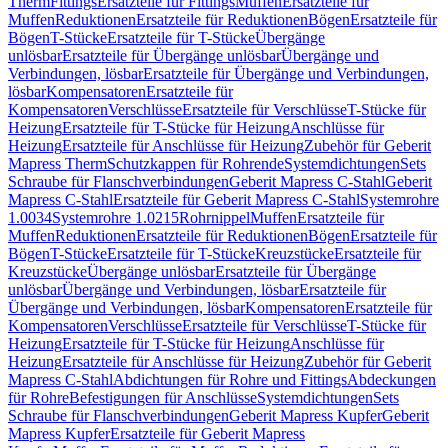
Therm
Fittings
Ersatzteile für Fittings
Muffen
Ersatzteile für
Muffen
Reduktionen
Ersatzteile für Reduktionen
Bögen
Ersatzteile für
Bögen
T-Stücke
Ersatzteile für T-Stücke
Übergänge
unlösbar
Ersatzteile für Übergänge unlösbar
Übergänge und
Verbindungen, lösbar
Ersatzteile für Übergänge und Verbindungen,
lösbar
Kompensatoren
Ersatzteile für
Kompensatoren
Verschlüsse
Ersatzteile für Verschlüsse
T-Stücke für
Heizung
Ersatzteile für T-Stücke für Heizung
Anschlüsse für
Heizung
Ersatzteile für Anschlüsse für Heizung
Zubehör für Geberit
Mapress Therm
Schutzkappen für Rohrende
Systemdichtungen
Sets
Schraube für Flanschverbindungen
Geberit Mapress C-Stahl
Geberit
Mapress C-Stahl
Ersatzteile für Geberit Mapress C-Stahl
Systemrohre
1.0034
Systemrohre 1.0215
Rohrnippel
Muffen
Ersatzteile für
Muffen
Reduktionen
Ersatzteile für Reduktionen
Bögen
Ersatzteile für
Bögen
T-Stücke
Ersatzteile für T-Stücke
Kreuzstücke
Ersatzteile für
Kreuzstücke
Übergänge unlösbar
Ersatzteile für Übergänge
unlösbar
Übergänge und Verbindungen, lösbar
Ersatzteile für
Übergänge und Verbindungen, lösbar
Kompensatoren
Ersatzteile für
Kompensatoren
Verschlüsse
Ersatzteile für Verschlüsse
T-Stücke für
Heizung
Ersatzteile für T-Stücke für Heizung
Anschlüsse für
Heizung
Ersatzteile für Anschlüsse für Heizung
Zubehör für Geberit
Mapress C-Stahl
Abdichtungen für Rohre und Fittings
Abdeckungen
für Rohre
Befestigungen für Anschlüsse
Systemdichtungen
Sets
Schraube für Flanschverbindungen
Geberit Mapress Kupfer
Geberit
Mapress Kupfer
Ersatzteile für Geberit Mapress