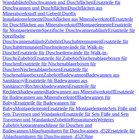
Wandabläufe
Duschwannen und Duschflächen
Ersatzteile für
Duschwannen und Duschflächen
Duschflächen aus
Mineralwerkstoff und Geberit Duofix
Installationselemente
Duschflächen aus Mineralwerkstoff
Ersatzteile
für Duschflächen aus Mineralwerkstoff
Montagelemente
Ersatzteile
für Montagelemente
Spezifische Duschwannenabläufe
Ersatzteile für
Spezifische
Duschwannenabläufe
Zubehör
Duschabtrennungen
Ersatzteile für
Duschabtrennungen
Duschseitenwände für Walk-in-
Dusche
Ersatzteile für Duschseitenwände für Walk-in-
Dusche
Zubehör
Ersatzteile für Zubehör
Nischenablageboxen für
Duschen
Ersatzteile für Nischenablageboxen für
Duschen
Nischenablageboxen
Ersatzteile für
Nischenablageboxen
Zubehör
Badewannen
Badewannen aus
Sanitäracryl
Ersatzteile für Badewannen aus
Sanitäracryl
Rechteckbadewannen
Ersatzteile für
Rechteckbadewannen
Badewannen aus Mineralwerkstoff
Ersatzteile
für Badewannen aus Mineralwerkstoff
Badewannen für
Babys
Ersatzteile für Badewannen für
Babys
Montagelemente
Ersatzteile für Montagelemente
Sets Füße und
Sets Traversen und Wandanker
Ersatzteile für Sets Füße und Sets
Traversen und Wandanker
Zubehör
Reparatursets
Weiteres
Zubehör
Apparateanschlüsse für Duschen und
Badewannen
Ablaufgarnituren für Duschwannen, d52
Ersatzteile für
Ablaufgarnituren für Duschwannen, d52
Ohne