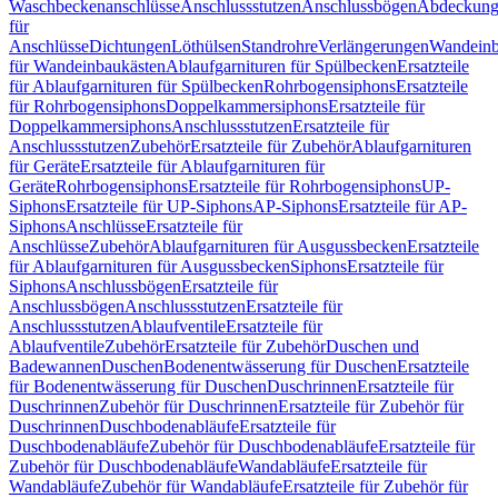
Waschbeckenanschlüsse
Anschlussstutzen
Anschlussbögen
Abdeckung
für
Anschlüsse
Dichtungen
Löthülsen
Standrohre
Verlängerungen
Wandeinb
für Wandeinbaukästen
Ablaufgarnituren für Spülbecken
Ersatzteile
für Ablaufgarnituren für Spülbecken
Rohrbogensiphons
Ersatzteile
für Rohrbogensiphons
Doppelkammersiphons
Ersatzteile für
Doppelkammersiphons
Anschlussstutzen
Ersatzteile für
Anschlussstutzen
Zubehör
Ersatzteile für Zubehör
Ablaufgarnituren
für Geräte
Ersatzteile für Ablaufgarnituren für
Geräte
Rohrbogensiphons
Ersatzteile für Rohrbogensiphons
UP-
Siphons
Ersatzteile für UP-Siphons
AP-Siphons
Ersatzteile für AP-
Siphons
Anschlüsse
Ersatzteile für
Anschlüsse
Zubehör
Ablaufgarnituren für Ausgussbecken
Ersatzteile
für Ablaufgarnituren für Ausgussbecken
Siphons
Ersatzteile für
Siphons
Anschlussbögen
Ersatzteile für
Anschlussbögen
Anschlussstutzen
Ersatzteile für
Anschlussstutzen
Ablaufventile
Ersatzteile für
Ablaufventile
Zubehör
Ersatzteile für Zubehör
Duschen und
Badewannen
Duschen
Bodenentwässerung für Duschen
Ersatzteile
für Bodenentwässerung für Duschen
Duschrinnen
Ersatzteile für
Duschrinnen
Zubehör für Duschrinnen
Ersatzteile für Zubehör für
Duschrinnen
Duschbodenabläufe
Ersatzteile für
Duschbodenabläufe
Zubehör für Duschbodenabläufe
Ersatzteile für
Zubehör für Duschbodenabläufe
Wandabläufe
Ersatzteile für
Wandabläufe
Zubehör für Wandabläufe
Ersatzteile für Zubehör für