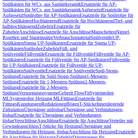
Spülkästen für WCs, aus Sanitärkeramik
Ersatzteile für AP-
Spülkästen für WCs, aus Sanitärkeramik
Aufgesetzt
Ersatzteile für
Aufgesetzt
Spülrohre für AP-Spülkästen
Ersatzteile für Spülrohre für
AP-Spülkästen
Hochhängend
Ersatzteile für Hochhängend
Tief- und
halbhochhängend
Zubehör
Ersatzteile für
Zubehör
Anschlüsse
Ersatzteile für Anschlüsse
Manschetten
Nippel,
Rosetten und Staueinsätze
Verbrauchsmaterial
Spülventile
UP-
Spülkästen
Sigma UP-Spülkästen
Ersatzteile für Sigma UP-
Spülkästen
Spülrohre
Zubehör
Füll- und
Spülventile
Füllventile
Ersatzteile für Füllventile
Füllventile für AP-
Spülkästen
Ersatzteile für Füllventile für AP-Spülkästen
Füllventile
für UP-Spülkästen
Ersatzteile für Füllventile für UP-
Spülkästen
Spülventile
Ersatzteile für Spülventile
Spül-Stopp-
Spülung
Ersatzteile für Spül-Stopp-Spülung
1-Mengen-
Spülung
Ersatzteile für 1-Mengen-Spülung
2-Mengen-
Spülung
Ersatzteile für 2-Mengen-
Spülung
Versorgungssysteme
Geberit FlowFit
Systemrohre
ML
Systemrohre Heizung ML
Fittings
Ersatzteile für
Fittings
Kupplungen
Reduktionen
Bögen
T-Stücke
Innenliegende
Zirkulation
Übergänge unlösbar
Übergänge und Verbindungen,
lösbar
Ersatzteile für Übergänge und Verbindungen,
lösbar
Verschlüsse
Anschlüsse
Ersatzteile für Anschlüsse
Verteiler mit
Gewindeanschluss
T-Stücke für Heizung
Übergänge und
Verbindungen für Heizung, lösbar
Anschlüsse für Heizung
Ersatzteile
für Anschlüsse für Heizung
Zubehör
Dämmungen für