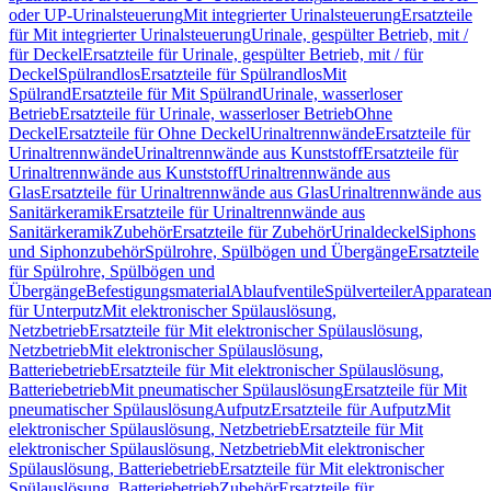
oder UP-Urinalsteuerung
Mit integrierter Urinalsteuerung
Ersatzteile
für Mit integrierter Urinalsteuerung
Urinale, gespülter Betrieb, mit /
für Deckel
Ersatzteile für Urinale, gespülter Betrieb, mit / für
Deckel
Spülrandlos
Ersatzteile für Spülrandlos
Mit
Spülrand
Ersatzteile für Mit Spülrand
Urinale, wasserloser
Betrieb
Ersatzteile für Urinale, wasserloser Betrieb
Ohne
Deckel
Ersatzteile für Ohne Deckel
Urinaltrennwände
Ersatzteile für
Urinaltrennwände
Urinaltrennwände aus Kunststoff
Ersatzteile für
Urinaltrennwände aus Kunststoff
Urinaltrennwände aus
Glas
Ersatzteile für Urinaltrennwände aus Glas
Urinaltrennwände aus
Sanitärkeramik
Ersatzteile für Urinaltrennwände aus
Sanitärkeramik
Zubehör
Ersatzteile für Zubehör
Urinaldeckel
Siphons
und Siphonzubehör
Spülrohre, Spülbögen und Übergänge
Ersatzteile
für Spülrohre, Spülbögen und
Übergänge
Befestigungsmaterial
Ablaufventile
Spülverteiler
Apparatean
für Unterputz
Mit elektronischer Spülauslösung,
Netzbetrieb
Ersatzteile für Mit elektronischer Spülauslösung,
Netzbetrieb
Mit elektronischer Spülauslösung,
Batteriebetrieb
Ersatzteile für Mit elektronischer Spülauslösung,
Batteriebetrieb
Mit pneumatischer Spülauslösung
Ersatzteile für Mit
pneumatischer Spülauslösung
Aufputz
Ersatzteile für Aufputz
Mit
elektronischer Spülauslösung, Netzbetrieb
Ersatzteile für Mit
elektronischer Spülauslösung, Netzbetrieb
Mit elektronischer
Spülauslösung, Batteriebetrieb
Ersatzteile für Mit elektronischer
Spülauslösung, Batteriebetrieb
Zubehör
Ersatzteile für