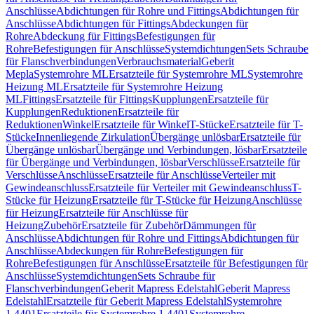
Anschlüsse
Abdichtungen für Rohre und Fittings
Abdichtungen für
Anschlüsse
Abdichtungen für Fittings
Abdeckungen für
Rohre
Abdeckung für Fittings
Befestigungen für
Rohre
Befestigungen für Anschlüsse
Systemdichtungen
Sets Schraube
für Flanschverbindungen
Verbrauchsmaterial
Geberit
Mepla
Systemrohre ML
Ersatzteile für Systemrohre ML
Systemrohre
Heizung ML
Ersatzteile für Systemrohre Heizung
ML
Fittings
Ersatzteile für Fittings
Kupplungen
Ersatzteile für
Kupplungen
Reduktionen
Ersatzteile für
Reduktionen
Winkel
Ersatzteile für Winkel
T-Stücke
Ersatzteile für T-
Stücke
Innenliegende Zirkulation
Übergänge unlösbar
Ersatzteile für
Übergänge unlösbar
Übergänge und Verbindungen, lösbar
Ersatzteile
für Übergänge und Verbindungen, lösbar
Verschlüsse
Ersatzteile für
Verschlüsse
Anschlüsse
Ersatzteile für Anschlüsse
Verteiler mit
Gewindeanschluss
Ersatzteile für Verteiler mit Gewindeanschluss
T-
Stücke für Heizung
Ersatzteile für T-Stücke für Heizung
Anschlüsse
für Heizung
Ersatzteile für Anschlüsse für
Heizung
Zubehör
Ersatzteile für Zubehör
Dämmungen für
Anschlüsse
Abdichtungen für Rohre und Fittings
Abdichtungen für
Anschlüsse
Abdeckungen für Rohre
Befestigungen für
Rohre
Befestigungen für Anschlüsse
Ersatzteile für Befestigungen für
Anschlüsse
Systemdichtungen
Sets Schraube für
Flanschverbindungen
Geberit Mapress Edelstahl
Geberit Mapress
Edelstahl
Ersatzteile für Geberit Mapress Edelstahl
Systemrohre
1.4401
Ersatzteile für Systemrohre 1.4401
Systemrohre