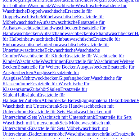
für Löthülsen
Waschplatz
Waschtische
Waschtische
Ersatzteile für
Waschtische
Doppelwaschtische
Ersatzteile für
Doppelwaschtische
Möbelwaschtische
Ersatzteile für
Möbelwaschtische
Aufsatzwaschtische
Ersatzteile für
Aufsatzwaschtische
Handwaschbecken
Ersatzteile für
Handwaschbecken
Aufsatzhandwaschbecken
Eckhandwaschbecken
H
für Halbeinbauwaschtische
Einbauwaschtische
Ersatzteile für
Einbauwaschtische
Unterbauwaschtische
Ersatzteile für
Unterbauwaschtische
Eckwaschtische
Waschtische
Comfort
Waschtische für Kinder
Ersatzteile für Waschtische für
Kinder
Waschtische
Waschrinnen
Ersatzteile für Waschrinnen
Weitere
Becken
Ersatzteile für Weitere Becken
Ausgussbecken
Ersatzteile für
Ausgussbecken
Ausgüsse
Ersatzteile für
Ausgüsse
Mehrzweckbecken
Gipsfangbecken
Waschtische für
Klassenräume
Ersatzteile für Waschtische für
Klassenräume
Zubehör
Säulen
Ersatzteile für
Säulen
Halbsäulen
Ersatzteile für
Halbsäulen
Zubehör
Ablaufdeckel
Befestigungsmaterial
Dekorblenden
W
Waschtisch mit Unterschrank
Sets Handwaschbecken mit
Unterschrank
Ersatzteile für Sets Handwaschbecken mit
Unterschrank
Sets Waschtisch mit Unterschrank
Ersatzteile für Sets
Waschtisch mit Unterschrank
Sets Möbelwaschtisch mit
Unterschrank
Ersatzteile für Sets Möbelwaschtisch mit
Unterschrank
Badezimmermöbel
Waschtischunterschränke
Ersatzteile