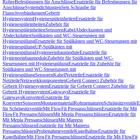
Rohre
Befestigungen für Anschlüsse
Ersatzteile für Befestigungen für
Anschlüsse
Systemdichtungen
Sets Schraube für
Flanschverbindungen
Geberit
Hygienesystem
Hygienespüleinheiten
Ersatzteile für
Hygienespüleinheiten
Zubehör für
Hygienespüleinheiten
Sensoren
Kabel
Abdeckungen und
Abdeckplatten
Spülkästen und WC-Steuerungen mit
Hygienespülung
Ersatzteile für Spülkästen und WC-Steuerungen mit
Hygienespülung
UP-Spülkästen mit
Hygienespülung
Hygieneeinbaumodule
Ersatzteile für
Hygieneeinbaumodule
Zubehör für Spülkästen und WC-
Steuerungen mit Hygienespülung
Ersatzteile für Zubehör für
Spülkästen und WC-Steuerungen mit
Hygienespülung
Sensoren
Kabel
Netzteile
Ersatzteile für
Netzteile
Netzwerkkomponenten
Geberit Connect Zubehör für
Geberit Hygienesystem
Ersatzteile für Geberit Connect Zubehör für
Geberit Hygienesystem
Gateways
Ersatzteile für
Gateways
Konverter
Ersatzteile für
Konverter
Sensoren
Montagematerial
Rohrarmaturen
Schrägsitzventile
E
für Schrägsitzventile
Mit FlowFit Pressanschlüssen
Ersatzteile für Mit
FlowFit Pressanschlüssen
Mit Mepla Pressanschlüssen
Ersatzteile für
Mit Mepla Pressanschlüssen
Mit Mapress
Pressanschlüssen
Ersatzteile für Mit Mapress
Pressanschlüssen
Probenahmeventile
Kugelhähne
Ersatzteile für
Kugelhähne
Mit FlowFit Pressanschlüssen
Ersatzteile für Mit FlowFit