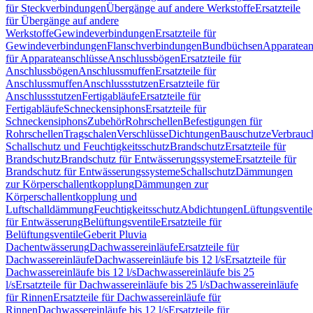
für Steckverbindungen
Übergänge auf andere Werkstoffe
Ersatzteile
für Übergänge auf andere
Werkstoffe
Gewindeverbindungen
Ersatzteile für
Gewindeverbindungen
Flanschverbindungen
Bundbüchsen
Apparatean
für Apparateanschlüsse
Anschlussbögen
Ersatzteile für
Anschlussbögen
Anschlussmuffen
Ersatzteile für
Anschlussmuffen
Anschlussstutzen
Ersatzteile für
Anschlussstutzen
Fertigabläufe
Ersatzteile für
Fertigabläufe
Schneckensiphons
Ersatzteile für
Schneckensiphons
Zubehör
Rohrschellen
Befestigungen für
Rohrschellen
Tragschalen
Verschlüsse
Dichtungen
Bauschutze
Verbrauc
Schallschutz und Feuchtigkeitsschutz
Brandschutz
Ersatzteile für
Brandschutz
Brandschutz für Entwässerungssysteme
Ersatzteile für
Brandschutz für Entwässerungssysteme
Schallschutz
Dämmungen
zur Körperschallentkopplung
Dämmungen zur
Körperschallentkopplung und
Luftschalldämmung
Feuchtigkeitsschutz
Abdichtungen
Lüftungsventile
für Entwässerung
Belüftungsventile
Ersatzteile für
Belüftungsventile
Geberit Pluvia
Dachentwässerung
Dachwassereinläufe
Ersatzteile für
Dachwassereinläufe
Dachwassereinläufe bis 12 l/s
Ersatzteile für
Dachwassereinläufe bis 12 l/s
Dachwassereinläufe bis 25
l/s
Ersatzteile für Dachwassereinläufe bis 25 l/s
Dachwassereinläufe
für Rinnen
Ersatzteile für Dachwassereinläufe für
Rinnen
Dachwassereinläufe bis 12 l/s
Ersatzteile für