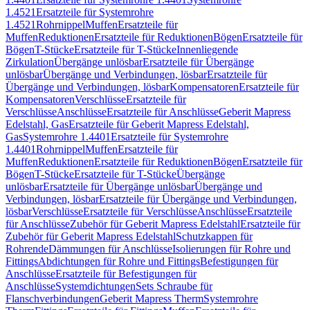
1.4521
Ersatzteile für Systemrohre
1.4521
Rohrnippel
Muffen
Ersatzteile für
Muffen
Reduktionen
Ersatzteile für Reduktionen
Bögen
Ersatzteile für
Bögen
T-Stücke
Ersatzteile für T-Stücke
Innenliegende
Zirkulation
Übergänge unlösbar
Ersatzteile für Übergänge
unlösbar
Übergänge und Verbindungen, lösbar
Ersatzteile für
Übergänge und Verbindungen, lösbar
Kompensatoren
Ersatzteile für
Kompensatoren
Verschlüsse
Ersatzteile für
Verschlüsse
Anschlüsse
Ersatzteile für Anschlüsse
Geberit Mapress
Edelstahl, Gas
Ersatzteile für Geberit Mapress Edelstahl,
Gas
Systemrohre 1.4401
Ersatzteile für Systemrohre
1.4401
Rohrnippel
Muffen
Ersatzteile für
Muffen
Reduktionen
Ersatzteile für Reduktionen
Bögen
Ersatzteile für
Bögen
T-Stücke
Ersatzteile für T-Stücke
Übergänge
unlösbar
Ersatzteile für Übergänge unlösbar
Übergänge und
Verbindungen, lösbar
Ersatzteile für Übergänge und Verbindungen,
lösbar
Verschlüsse
Ersatzteile für Verschlüsse
Anschlüsse
Ersatzteile
für Anschlüsse
Zubehör für Geberit Mapress Edelstahl
Ersatzteile für
Zubehör für Geberit Mapress Edelstahl
Schutzkappen für
Rohrende
Dämmungen für Anschlüsse
Isolierungen für Rohre und
Fittings
Abdichtungen für Rohre und Fittings
Befestigungen für
Anschlüsse
Ersatzteile für Befestigungen für
Anschlüsse
Systemdichtungen
Sets Schraube für
Flanschverbindungen
Geberit Mapress Therm
Systemrohre