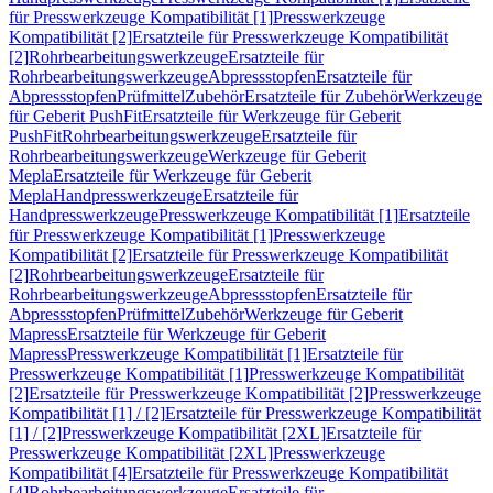
für Presswerkzeuge Kompatibilität [1]
Presswerkzeuge
Kompatibilität [2]
Ersatzteile für Presswerkzeuge Kompatibilität
[2]
Rohrbearbeitungswerkzeuge
Ersatzteile für
Rohrbearbeitungswerkzeuge
Abpressstopfen
Ersatzteile für
Abpressstopfen
Prüfmittel
Zubehör
Ersatzteile für Zubehör
Werkzeuge
für Geberit PushFit
Ersatzteile für Werkzeuge für Geberit
PushFit
Rohrbearbeitungswerkzeuge
Ersatzteile für
Rohrbearbeitungswerkzeuge
Werkzeuge für Geberit
Mepla
Ersatzteile für Werkzeuge für Geberit
Mepla
Handpresswerkzeuge
Ersatzteile für
Handpresswerkzeuge
Presswerkzeuge Kompatibilität [1]
Ersatzteile
für Presswerkzeuge Kompatibilität [1]
Presswerkzeuge
Kompatibilität [2]
Ersatzteile für Presswerkzeuge Kompatibilität
[2]
Rohrbearbeitungswerkzeuge
Ersatzteile für
Rohrbearbeitungswerkzeuge
Abpressstopfen
Ersatzteile für
Abpressstopfen
Prüfmittel
Zubehör
Werkzeuge für Geberit
Mapress
Ersatzteile für Werkzeuge für Geberit
Mapress
Presswerkzeuge Kompatibilität [1]
Ersatzteile für
Presswerkzeuge Kompatibilität [1]
Presswerkzeuge Kompatibilität
[2]
Ersatzteile für Presswerkzeuge Kompatibilität [2]
Presswerkzeuge
Kompatibilität [1] / [2]
Ersatzteile für Presswerkzeuge Kompatibilität
[1] / [2]
Presswerkzeuge Kompatibilität [2XL]
Ersatzteile für
Presswerkzeuge Kompatibilität [2XL]
Presswerkzeuge
Kompatibilität [4]
Ersatzteile für Presswerkzeuge Kompatibilität
[4]
Rohrbearbeitungswerkzeuge
Ersatzteile für