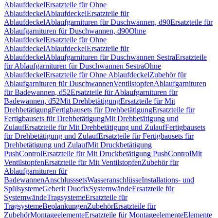
Ablaufdeckel
Ersatzteile für Ohne
Ablaufdeckel
Ablaufdeckel
Ersatzteile für
Ablaufdeckel
Ablaufgarnituren für Duschwannen, d90
Ersatzteile für
Ablaufgarnituren für Duschwannen, d90
Ohne
Ablaufdeckel
Ersatzteile für Ohne
Ablaufdeckel
Ablaufdeckel
Ersatzteile für
Ablaufdeckel
Ablaufgarnituren für Duschwannen Sestra
Ersatzteile
für Ablaufgarnituren für Duschwannen Sestra
Ohne
Ablaufdeckel
Ersatzteile für Ohne Ablaufdeckel
Zubehör für
Ablaufgarnituren für Duschwannen
Ventilstopfen
Ablaufgarnituren
für Badewannen, d52
Ersatzteile für Ablaufgarnituren für
Badewannen, d52
Mit Drehbetätigung
Ersatzteile für Mit
Drehbetätigung
Fertigbausets für Drehbetätigung
Ersatzteile für
Fertigbausets für Drehbetätigung
Mit Drehbetätigung und
Zulauf
Ersatzteile für Mit Drehbetätigung und Zulauf
Fertigbausets
für Drehbetätigung und Zulauf
Ersatzteile für Fertigbausets für
Drehbetätigung und Zulauf
Mit Druckbetätigung
PushControl
Ersatzteile für Mit Druckbetätigung PushControl
Mit
Ventilstopfen
Ersatzteile für Mit Ventilstopfen
Zubehör für
Ablaufgarnituren für
Badewannen
Anschlusssets
Wasseranschlüsse
Installations- und
Spülsysteme
Geberit Duofix
Systemwände
Ersatzteile für
Systemwände
Tragsysteme
Ersatzteile für
Tragsysteme
Beplankungen
Zubehör
Ersatzteile für
Zubehör
Montageelemente
Ersatzteile für Montageelemente
Elemente