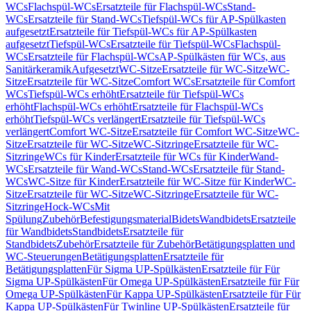
WCs
Flachspül-WCs
Ersatzteile für Flachspül-WCs
Stand-
WCs
Ersatzteile für Stand-WCs
Tiefspül-WCs für AP-Spülkasten
aufgesetzt
Ersatzteile für Tiefspül-WCs für AP-Spülkasten
aufgesetzt
Tiefspül-WCs
Ersatzteile für Tiefspül-WCs
Flachspül-
WCs
Ersatzteile für Flachspül-WCs
AP-Spülkästen für WCs, aus
Sanitärkeramik
Aufgesetzt
WC-Sitze
Ersatzteile für WC-Sitze
WC-
Sitze
Ersatzteile für WC-Sitze
Comfort WCs
Ersatzteile für Comfort
WCs
Tiefspül-WCs erhöht
Ersatzteile für Tiefspül-WCs
erhöht
Flachspül-WCs erhöht
Ersatzteile für Flachspül-WCs
erhöht
Tiefspül-WCs verlängert
Ersatzteile für Tiefspül-WCs
verlängert
Comfort WC-Sitze
Ersatzteile für Comfort WC-Sitze
WC-
Sitze
Ersatzteile für WC-Sitze
WC-Sitzringe
Ersatzteile für WC-
Sitzringe
WCs für Kinder
Ersatzteile für WCs für Kinder
Wand-
WCs
Ersatzteile für Wand-WCs
Stand-WCs
Ersatzteile für Stand-
WCs
WC-Sitze für Kinder
Ersatzteile für WC-Sitze für Kinder
WC-
Sitze
Ersatzteile für WC-Sitze
WC-Sitzringe
Ersatzteile für WC-
Sitzringe
Hock-WCs
Mit
Spülung
Zubehör
Befestigungsmaterial
Bidets
Wandbidets
Ersatzteile
für Wandbidets
Standbidets
Ersatzteile für
Standbidets
Zubehör
Ersatzteile für Zubehör
Betätigungsplatten und
WC-Steuerungen
Betätigungsplatten
Ersatzteile für
Betätigungsplatten
Für Sigma UP-Spülkästen
Ersatzteile für Für
Sigma UP-Spülkästen
Für Omega UP-Spülkästen
Ersatzteile für Für
Omega UP-Spülkästen
Für Kappa UP-Spülkästen
Ersatzteile für Für
Kappa UP-Spülkästen
Für Twinline UP-Spülkästen
Ersatzteile für