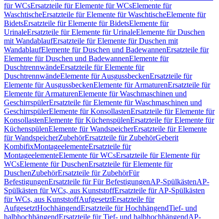
für WCs
Ersatzteile für Elemente für WCs
Elemente für
Waschtische
Ersatzteile für Elemente für Waschtische
Elemente für
Bidets
Ersatzteile für Elemente für Bidets
Elemente für
Urinale
Ersatzteile für Elemente für Urinale
Elemente für Duschen
mit Wandablauf
Ersatzteile für Elemente für Duschen mit
Wandablauf
Elemente für Duschen und Badewannen
Ersatzteile für
Elemente für Duschen und Badewannen
Elemente für
Duschtrennwände
Ersatzteile für Elemente für
Duschtrennwände
Elemente für Ausgussbecken
Ersatzteile für
Elemente für Ausgussbecken
Elemente für Armaturen
Ersatzteile für
Elemente für Armaturen
Elemente für Waschmaschinen und
Geschirrspüler
Ersatzteile für Elemente für Waschmaschinen und
Geschirrspüler
Elemente für Konsollasten
Ersatzteile für Elemente für
Konsollasten
Elemente für Küchenspülen
Ersatzteile für Elemente für
Küchenspülen
Elemente für Wandspeicher
Ersatzteile für Elemente
für Wandspeicher
Zubehör
Ersatzteile für Zubehör
Geberit
Kombifix
Montageelemente
Ersatzteile für
Montageelemente
Elemente für WCs
Ersatzteile für Elemente für
WCs
Elemente für Duschen
Ersatzteile für Elemente für
Duschen
Zubehör
Ersatzteile für Zubehör
Für
Befestigungen
Ersatzteile für Für Befestigungen
AP-Spülkästen
AP-
Spülkästen für WCs, aus Kunststoff
Ersatzteile für AP-Spülkästen
für WCs, aus Kunststoff
Aufgesetzt
Ersatzteile für
Aufgesetzt
Hochhängend
Ersatzteile für Hochhängend
Tief- und
halbhochhängend
Ersatzteile für Tief- und halbhochhängend
AP-