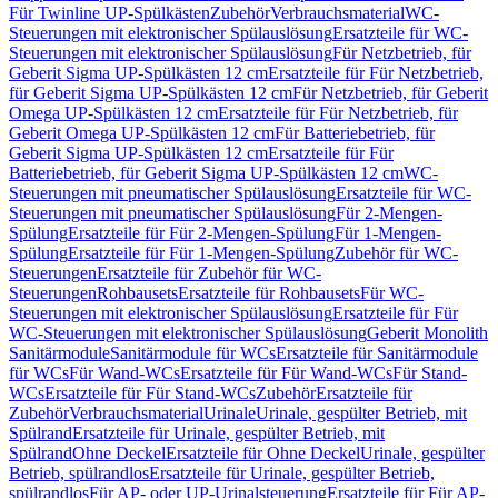
Für Twinline UP-Spülkästen
Zubehör
Verbrauchsmaterial
WC-
Steuerungen mit elektronischer Spülauslösung
Ersatzteile für WC-
Steuerungen mit elektronischer Spülauslösung
Für Netzbetrieb, für
Geberit Sigma UP-Spülkästen 12 cm
Ersatzteile für Für Netzbetrieb,
für Geberit Sigma UP-Spülkästen 12 cm
Für Netzbetrieb, für Geberit
Omega UP-Spülkästen 12 cm
Ersatzteile für Für Netzbetrieb, für
Geberit Omega UP-Spülkästen 12 cm
Für Batteriebetrieb, für
Geberit Sigma UP-Spülkästen 12 cm
Ersatzteile für Für
Batteriebetrieb, für Geberit Sigma UP-Spülkästen 12 cm
WC-
Steuerungen mit pneumatischer Spülauslösung
Ersatzteile für WC-
Steuerungen mit pneumatischer Spülauslösung
Für 2-Mengen-
Spülung
Ersatzteile für Für 2-Mengen-Spülung
Für 1-Mengen-
Spülung
Ersatzteile für Für 1-Mengen-Spülung
Zubehör für WC-
Steuerungen
Ersatzteile für Zubehör für WC-
Steuerungen
Rohbausets
Ersatzteile für Rohbausets
Für WC-
Steuerungen mit elektronischer Spülauslösung
Ersatzteile für Für
WC-Steuerungen mit elektronischer Spülauslösung
Geberit Monolith
Sanitärmodule
Sanitärmodule für WCs
Ersatzteile für Sanitärmodule
für WCs
Für Wand-WCs
Ersatzteile für Für Wand-WCs
Für Stand-
WCs
Ersatzteile für Für Stand-WCs
Zubehör
Ersatzteile für
Zubehör
Verbrauchsmaterial
Urinale
Urinale, gespülter Betrieb, mit
Spülrand
Ersatzteile für Urinale, gespülter Betrieb, mit
Spülrand
Ohne Deckel
Ersatzteile für Ohne Deckel
Urinale, gespülter
Betrieb, spülrandlos
Ersatzteile für Urinale, gespülter Betrieb,
spülrandlos
Für AP- oder UP-Urinalsteuerung
Ersatzteile für Für AP-