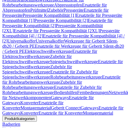
Rohrbearbeitungswerkzeuge
Abpressstopfen
Ersatzteile für
Abpressstopfen
Prüfmittel
Zubehör
Pressgeräte
Ersatzteile für
Pressgeräte
Pressgeräte Kompatibilität [1]
Ersatzteile für Pressgeräte
Kompatibilität [1]
Pressgeräte Kompatibilität [2]
Ersatzteile für
Pressgeräte Kompatibilität [2]
Pressgeräte Kompatibilität
[2XL]
Ersatzteile für Pressgeräte Kompatibilität [2XL]
Pressgeräte
Kompatibilität [4] / [2]
Ersatzteile für Pressgeräte Kompatibilität [4] /
[2]
Universalkoffer
Universalkoffer
Werkzeuge für Geberit Silent-
db20 / Geberit PE
Ersatzteile für Werkzeuge für Geberit Silent-db20
/ Geberit PE
Elektroschweißwerkzeuge
Ersatzteile für
Elektroschweißwerkzeuge
Zubehör für
Elektroschweißwerkzeuge
Spiegelschweißwerkzeuge
Ersatzteile für
Spiegelschweißwerkzeuge
Zubehör für
Spiegelschweißwerkzeuge
Ersatzteile für Zubehör für
Spiegelschweißwerkzeuge
Rohrbearbeitungswerkzeuge
Ersatzteile
für Rohrbearbeitungswerkzeuge
Zubehör für
Rohrbearbeitungswerkzeuge
Ersatzteile für Zubehör für
Rohrbearbeitungswerkzeuge
Bedienhilfen
Fernbedienungen
Netzwerk
für Netzwerkkomponenten
Gateways
Ersatzteile für
Gateways
Konverter
Ersatzteile für
Konverter
Montagematerial
Geberit Connect
Gateways
Ersatzteile für
Gateways
Konverter
Ersatzteile für Konverter
Montagematerial
Produktkategorien
Badserien