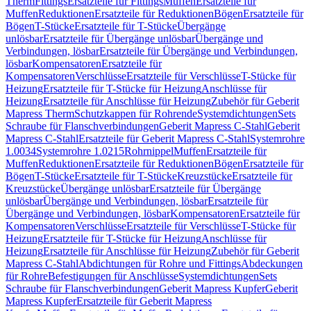
Therm
Fittings
Ersatzteile für Fittings
Muffen
Ersatzteile für
Muffen
Reduktionen
Ersatzteile für Reduktionen
Bögen
Ersatzteile für
Bögen
T-Stücke
Ersatzteile für T-Stücke
Übergänge
unlösbar
Ersatzteile für Übergänge unlösbar
Übergänge und
Verbindungen, lösbar
Ersatzteile für Übergänge und Verbindungen,
lösbar
Kompensatoren
Ersatzteile für
Kompensatoren
Verschlüsse
Ersatzteile für Verschlüsse
T-Stücke für
Heizung
Ersatzteile für T-Stücke für Heizung
Anschlüsse für
Heizung
Ersatzteile für Anschlüsse für Heizung
Zubehör für Geberit
Mapress Therm
Schutzkappen für Rohrende
Systemdichtungen
Sets
Schraube für Flanschverbindungen
Geberit Mapress C-Stahl
Geberit
Mapress C-Stahl
Ersatzteile für Geberit Mapress C-Stahl
Systemrohre
1.0034
Systemrohre 1.0215
Rohrnippel
Muffen
Ersatzteile für
Muffen
Reduktionen
Ersatzteile für Reduktionen
Bögen
Ersatzteile für
Bögen
T-Stücke
Ersatzteile für T-Stücke
Kreuzstücke
Ersatzteile für
Kreuzstücke
Übergänge unlösbar
Ersatzteile für Übergänge
unlösbar
Übergänge und Verbindungen, lösbar
Ersatzteile für
Übergänge und Verbindungen, lösbar
Kompensatoren
Ersatzteile für
Kompensatoren
Verschlüsse
Ersatzteile für Verschlüsse
T-Stücke für
Heizung
Ersatzteile für T-Stücke für Heizung
Anschlüsse für
Heizung
Ersatzteile für Anschlüsse für Heizung
Zubehör für Geberit
Mapress C-Stahl
Abdichtungen für Rohre und Fittings
Abdeckungen
für Rohre
Befestigungen für Anschlüsse
Systemdichtungen
Sets
Schraube für Flanschverbindungen
Geberit Mapress Kupfer
Geberit
Mapress Kupfer
Ersatzteile für Geberit Mapress