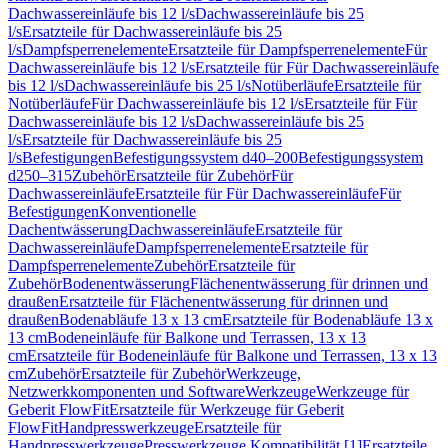
Dachwassereinläufe bis 12 l/s
Dachwassereinläufe bis 25
l/s
Ersatzteile für Dachwassereinläufe bis 25
l/s
Dampfsperrenelemente
Ersatzteile für Dampfsperrenelemente
Für
Dachwassereinläufe bis 12 l/s
Ersatzteile für Für Dachwassereinläufe
bis 12 l/s
Dachwassereinläufe bis 25 l/s
Notüberläufe
Ersatzteile für
Notüberläufe
Für Dachwassereinläufe bis 12 l/s
Ersatzteile für Für
Dachwassereinläufe bis 12 l/s
Dachwassereinläufe bis 25
l/s
Ersatzteile für Dachwassereinläufe bis 25
l/s
Befestigungen
Befestigungssystem d40–200
Befestigungssystem
d250–315
Zubehör
Ersatzteile für Zubehör
Für
Dachwassereinläufe
Ersatzteile für Für Dachwassereinläufe
Für
Befestigungen
Konventionelle
Dachentwässerung
Dachwassereinläufe
Ersatzteile für
Dachwassereinläufe
Dampfsperrenelemente
Ersatzteile für
Dampfsperrenelemente
Zubehör
Ersatzteile für
Zubehör
Bodenentwässerung
Flächenentwässerung für drinnen und
draußen
Ersatzteile für Flächenentwässerung für drinnen und
draußen
Bodenabläufe 13 x 13 cm
Ersatzteile für Bodenabläufe 13 x
13 cm
Bodeneinläufe für Balkone und Terrassen, 13 x 13
cm
Ersatzteile für Bodeneinläufe für Balkone und Terrassen, 13 x 13
cm
Zubehör
Ersatzteile für Zubehör
Werkzeuge,
Netzwerkkomponenten und Software
Werkzeuge
Werkzeuge für
Geberit FlowFit
Ersatzteile für Werkzeuge für Geberit
FlowFit
Handpresswerkzeuge
Ersatzteile für
Handpresswerkzeuge
Presswerkzeuge Kompatibilität [1]
Ersatzteile