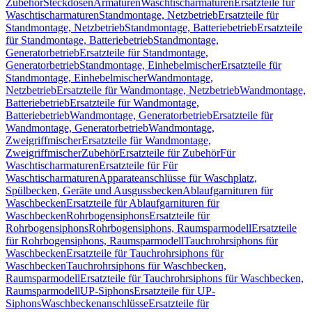
Zubehör
Steckdosen
Armaturen
Waschtischarmaturen
Ersatzteile für
Waschtischarmaturen
Standmontage, Netzbetrieb
Ersatzteile für
Standmontage, Netzbetrieb
Standmontage, Batteriebetrieb
Ersatzteile
für Standmontage, Batteriebetrieb
Standmontage,
Generatorbetrieb
Ersatzteile für Standmontage,
Generatorbetrieb
Standmontage, Einhebelmischer
Ersatzteile für
Standmontage, Einhebelmischer
Wandmontage,
Netzbetrieb
Ersatzteile für Wandmontage, Netzbetrieb
Wandmontage,
Batteriebetrieb
Ersatzteile für Wandmontage,
Batteriebetrieb
Wandmontage, Generatorbetrieb
Ersatzteile für
Wandmontage, Generatorbetrieb
Wandmontage,
Zweigriffmischer
Ersatzteile für Wandmontage,
Zweigriffmischer
Zubehör
Ersatzteile für Zubehör
Für
Waschtischarmaturen
Ersatzteile für Für
Waschtischarmaturen
Apparateanschlüsse für Waschplatz,
Spülbecken, Geräte und Ausgussbecken
Ablaufgarnituren für
Waschbecken
Ersatzteile für Ablaufgarnituren für
Waschbecken
Rohrbogensiphons
Ersatzteile für
Rohrbogensiphons
Rohrbogensiphons, Raumsparmodell
Ersatzteile
für Rohrbogensiphons, Raumsparmodell
Tauchrohrsiphons für
Waschbecken
Ersatzteile für Tauchrohrsiphons für
Waschbecken
Tauchrohrsiphons für Waschbecken,
Raumsparmodell
Ersatzteile für Tauchrohrsiphons für Waschbecken,
Raumsparmodell
UP-Siphons
Ersatzteile für UP-
Siphons
Waschbeckenanschlüsse
Ersatzteile für