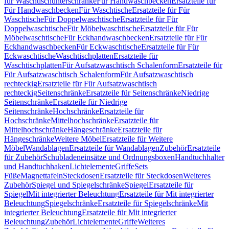
für Waschtischunterschränke
Für Handwaschbecken
Ersatzteile für
Für Handwaschbecken
Für Waschtische
Ersatzteile für Für
Waschtische
Für Doppelwaschtische
Ersatzteile für Für
Doppelwaschtische
Für Möbelwaschtische
Ersatzteile für Für
Möbelwaschtische
Für Eckhandwaschbecken
Ersatzteile für Für
Eckhandwaschbecken
Für Eckwaschtische
Ersatzteile für Für
Eckwaschtische
Waschtischplatten
Ersatzteile für
Waschtischplatten
Für Aufsatzwaschtisch Schalenform
Ersatzteile für
Für Aufsatzwaschtisch Schalenform
Für Aufsatzwaschtisch
rechteckig
Ersatzteile für Für Aufsatzwaschtisch
rechteckig
Seitenschränke
Ersatzteile für Seitenschränke
Niedrige
Seitenschränke
Ersatzteile für Niedrige
Seitenschränke
Hochschränke
Ersatzteile für
Hochschränke
Mittelhochschränke
Ersatzteile für
Mittelhochschränke
Hängeschränke
Ersatzteile für
Hängeschränke
Weitere Möbel
Ersatzteile für Weitere
Möbel
Wandablagen
Ersatzteile für Wandablagen
Zubehör
Ersatzteile
für Zubehör
Schubladeneinsätze und Ordnungsboxen
Handtuchhalter
und Handtuchhaken
Lichtelemente
Griffe
Sets
Füße
Magnettafeln
Steckdosen
Ersatzteile für Steckdosen
Weiteres
Zubehör
Spiegel und Spiegelschränke
Spiegel
Ersatzteile für
Spiegel
Mit integrierter Beleuchtung
Ersatzteile für Mit integrierter
Beleuchtung
Spiegelschränke
Ersatzteile für Spiegelschränke
Mit
integrierter Beleuchtung
Ersatzteile für Mit integrierter
Beleuchtung
Zubehör
Lichtelemente
Griffe
Weiteres