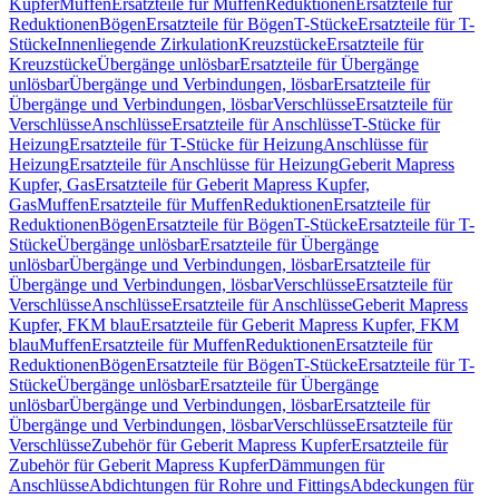
Kupfer
Muffen
Ersatzteile für Muffen
Reduktionen
Ersatzteile für
Reduktionen
Bögen
Ersatzteile für Bögen
T-Stücke
Ersatzteile für T-
Stücke
Innenliegende Zirkulation
Kreuzstücke
Ersatzteile für
Kreuzstücke
Übergänge unlösbar
Ersatzteile für Übergänge
unlösbar
Übergänge und Verbindungen, lösbar
Ersatzteile für
Übergänge und Verbindungen, lösbar
Verschlüsse
Ersatzteile für
Verschlüsse
Anschlüsse
Ersatzteile für Anschlüsse
T-Stücke für
Heizung
Ersatzteile für T-Stücke für Heizung
Anschlüsse für
Heizung
Ersatzteile für Anschlüsse für Heizung
Geberit Mapress
Kupfer, Gas
Ersatzteile für Geberit Mapress Kupfer,
Gas
Muffen
Ersatzteile für Muffen
Reduktionen
Ersatzteile für
Reduktionen
Bögen
Ersatzteile für Bögen
T-Stücke
Ersatzteile für T-
Stücke
Übergänge unlösbar
Ersatzteile für Übergänge
unlösbar
Übergänge und Verbindungen, lösbar
Ersatzteile für
Übergänge und Verbindungen, lösbar
Verschlüsse
Ersatzteile für
Verschlüsse
Anschlüsse
Ersatzteile für Anschlüsse
Geberit Mapress
Kupfer, FKM blau
Ersatzteile für Geberit Mapress Kupfer, FKM
blau
Muffen
Ersatzteile für Muffen
Reduktionen
Ersatzteile für
Reduktionen
Bögen
Ersatzteile für Bögen
T-Stücke
Ersatzteile für T-
Stücke
Übergänge unlösbar
Ersatzteile für Übergänge
unlösbar
Übergänge und Verbindungen, lösbar
Ersatzteile für
Übergänge und Verbindungen, lösbar
Verschlüsse
Ersatzteile für
Verschlüsse
Zubehör für Geberit Mapress Kupfer
Ersatzteile für
Zubehör für Geberit Mapress Kupfer
Dämmungen für
Anschlüsse
Abdichtungen für Rohre und Fittings
Abdeckungen für