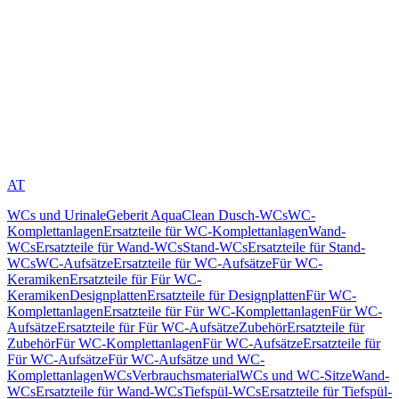
AT
WCs und Urinale
Geberit AquaClean Dusch-WCs
WC-
Komplettanlagen
Ersatzteile für WC-Komplettanlagen
Wand-
WCs
Ersatzteile für Wand-WCs
Stand-WCs
Ersatzteile für Stand-
WCs
WC-Aufsätze
Ersatzteile für WC-Aufsätze
Für WC-
Keramiken
Ersatzteile für Für WC-
Keramiken
Designplatten
Ersatzteile für Designplatten
Für WC-
Komplettanlagen
Ersatzteile für Für WC-Komplettanlagen
Für WC-
Aufsätze
Ersatzteile für Für WC-Aufsätze
Zubehör
Ersatzteile für
Zubehör
Für WC-Komplettanlagen
Für WC-Aufsätze
Ersatzteile für
Für WC-Aufsätze
Für WC-Aufsätze und WC-
Komplettanlagen
WCs
Verbrauchsmaterial
WCs und WC-Sitze
Wand-
WCs
Ersatzteile für Wand-WCs
Tiefspül-WCs
Ersatzteile für Tiefspül-