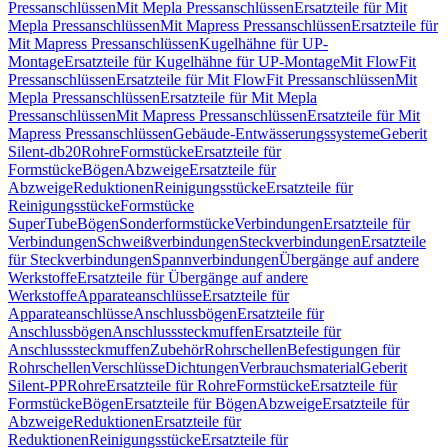
Pressanschlüssen
Mit Mepla Pressanschlüssen
Ersatzteile für Mit
Mepla Pressanschlüssen
Mit Mapress Pressanschlüssen
Ersatzteile für
Mit Mapress Pressanschlüssen
Kugelhähne für UP-
Montage
Ersatzteile für Kugelhähne für UP-Montage
Mit FlowFit
Pressanschlüssen
Ersatzteile für Mit FlowFit Pressanschlüssen
Mit
Mepla Pressanschlüssen
Ersatzteile für Mit Mepla
Pressanschlüssen
Mit Mapress Pressanschlüssen
Ersatzteile für Mit
Mapress Pressanschlüssen
Gebäude-Entwässerungssysteme
Geberit
Silent-db20
Rohre
Formstücke
Ersatzteile für
Formstücke
Bögen
Abzweige
Ersatzteile für
Abzweige
Reduktionen
Reinigungsstücke
Ersatzteile für
Reinigungsstücke
Formstücke
SuperTube
Bögen
Sonderformstücke
Verbindungen
Ersatzteile für
Verbindungen
Schweißverbindungen
Steckverbindungen
Ersatzteile
für Steckverbindungen
Spannverbindungen
Übergänge auf andere
Werkstoffe
Ersatzteile für Übergänge auf andere
Werkstoffe
Apparateanschlüsse
Ersatzteile für
Apparateanschlüsse
Anschlussbögen
Ersatzteile für
Anschlussbögen
Anschlusssteckmuffen
Ersatzteile für
Anschlusssteckmuffen
Zubehör
Rohrschellen
Befestigungen für
Rohrschellen
Verschlüsse
Dichtungen
Verbrauchsmaterial
Geberit
Silent-PP
Rohre
Ersatzteile für Rohre
Formstücke
Ersatzteile für
Formstücke
Bögen
Ersatzteile für Bögen
Abzweige
Ersatzteile für
Abzweige
Reduktionen
Ersatzteile für
Reduktionen
Reinigungsstücke
Ersatzteile für