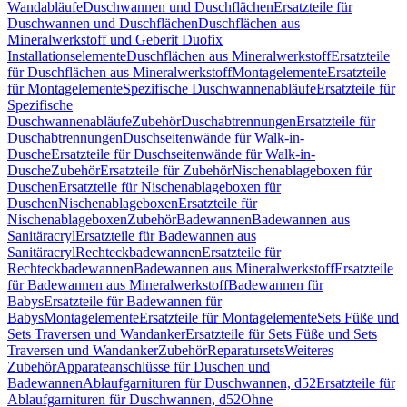
Wandabläufe
Duschwannen und Duschflächen
Ersatzteile für
Duschwannen und Duschflächen
Duschflächen aus
Mineralwerkstoff und Geberit Duofix
Installationselemente
Duschflächen aus Mineralwerkstoff
Ersatzteile
für Duschflächen aus Mineralwerkstoff
Montagelemente
Ersatzteile
für Montagelemente
Spezifische Duschwannenabläufe
Ersatzteile für
Spezifische
Duschwannenabläufe
Zubehör
Duschabtrennungen
Ersatzteile für
Duschabtrennungen
Duschseitenwände für Walk-in-
Dusche
Ersatzteile für Duschseitenwände für Walk-in-
Dusche
Zubehör
Ersatzteile für Zubehör
Nischenablageboxen für
Duschen
Ersatzteile für Nischenablageboxen für
Duschen
Nischenablageboxen
Ersatzteile für
Nischenablageboxen
Zubehör
Badewannen
Badewannen aus
Sanitäracryl
Ersatzteile für Badewannen aus
Sanitäracryl
Rechteckbadewannen
Ersatzteile für
Rechteckbadewannen
Badewannen aus Mineralwerkstoff
Ersatzteile
für Badewannen aus Mineralwerkstoff
Badewannen für
Babys
Ersatzteile für Badewannen für
Babys
Montagelemente
Ersatzteile für Montagelemente
Sets Füße und
Sets Traversen und Wandanker
Ersatzteile für Sets Füße und Sets
Traversen und Wandanker
Zubehör
Reparatursets
Weiteres
Zubehör
Apparateanschlüsse für Duschen und
Badewannen
Ablaufgarnituren für Duschwannen, d52
Ersatzteile für
Ablaufgarnituren für Duschwannen, d52
Ohne