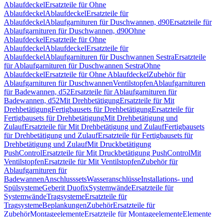
Ablaufdeckel
Ersatzteile für Ohne
Ablaufdeckel
Ablaufdeckel
Ersatzteile für
Ablaufdeckel
Ablaufgarnituren für Duschwannen, d90
Ersatzteile für
Ablaufgarnituren für Duschwannen, d90
Ohne
Ablaufdeckel
Ersatzteile für Ohne
Ablaufdeckel
Ablaufdeckel
Ersatzteile für
Ablaufdeckel
Ablaufgarnituren für Duschwannen Sestra
Ersatzteile
für Ablaufgarnituren für Duschwannen Sestra
Ohne
Ablaufdeckel
Ersatzteile für Ohne Ablaufdeckel
Zubehör für
Ablaufgarnituren für Duschwannen
Ventilstopfen
Ablaufgarnituren
für Badewannen, d52
Ersatzteile für Ablaufgarnituren für
Badewannen, d52
Mit Drehbetätigung
Ersatzteile für Mit
Drehbetätigung
Fertigbausets für Drehbetätigung
Ersatzteile für
Fertigbausets für Drehbetätigung
Mit Drehbetätigung und
Zulauf
Ersatzteile für Mit Drehbetätigung und Zulauf
Fertigbausets
für Drehbetätigung und Zulauf
Ersatzteile für Fertigbausets für
Drehbetätigung und Zulauf
Mit Druckbetätigung
PushControl
Ersatzteile für Mit Druckbetätigung PushControl
Mit
Ventilstopfen
Ersatzteile für Mit Ventilstopfen
Zubehör für
Ablaufgarnituren für
Badewannen
Anschlusssets
Wasseranschlüsse
Installations- und
Spülsysteme
Geberit Duofix
Systemwände
Ersatzteile für
Systemwände
Tragsysteme
Ersatzteile für
Tragsysteme
Beplankungen
Zubehör
Ersatzteile für
Zubehör
Montageelemente
Ersatzteile für Montageelemente
Elemente