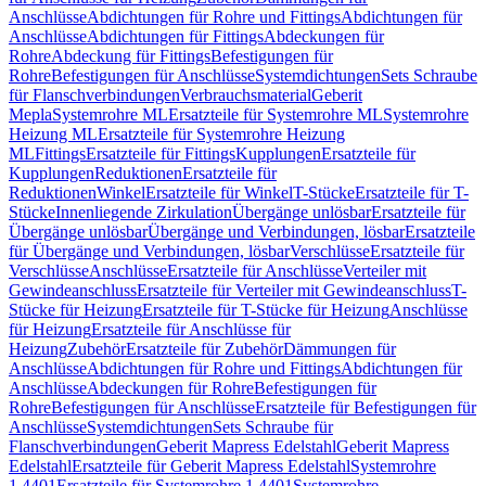
Anschlüsse
Abdichtungen für Rohre und Fittings
Abdichtungen für
Anschlüsse
Abdichtungen für Fittings
Abdeckungen für
Rohre
Abdeckung für Fittings
Befestigungen für
Rohre
Befestigungen für Anschlüsse
Systemdichtungen
Sets Schraube
für Flanschverbindungen
Verbrauchsmaterial
Geberit
Mepla
Systemrohre ML
Ersatzteile für Systemrohre ML
Systemrohre
Heizung ML
Ersatzteile für Systemrohre Heizung
ML
Fittings
Ersatzteile für Fittings
Kupplungen
Ersatzteile für
Kupplungen
Reduktionen
Ersatzteile für
Reduktionen
Winkel
Ersatzteile für Winkel
T-Stücke
Ersatzteile für T-
Stücke
Innenliegende Zirkulation
Übergänge unlösbar
Ersatzteile für
Übergänge unlösbar
Übergänge und Verbindungen, lösbar
Ersatzteile
für Übergänge und Verbindungen, lösbar
Verschlüsse
Ersatzteile für
Verschlüsse
Anschlüsse
Ersatzteile für Anschlüsse
Verteiler mit
Gewindeanschluss
Ersatzteile für Verteiler mit Gewindeanschluss
T-
Stücke für Heizung
Ersatzteile für T-Stücke für Heizung
Anschlüsse
für Heizung
Ersatzteile für Anschlüsse für
Heizung
Zubehör
Ersatzteile für Zubehör
Dämmungen für
Anschlüsse
Abdichtungen für Rohre und Fittings
Abdichtungen für
Anschlüsse
Abdeckungen für Rohre
Befestigungen für
Rohre
Befestigungen für Anschlüsse
Ersatzteile für Befestigungen für
Anschlüsse
Systemdichtungen
Sets Schraube für
Flanschverbindungen
Geberit Mapress Edelstahl
Geberit Mapress
Edelstahl
Ersatzteile für Geberit Mapress Edelstahl
Systemrohre
1.4401
Ersatzteile für Systemrohre 1.4401
Systemrohre