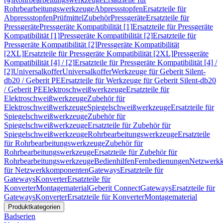
Rohrbearbeitungswerkzeuge
Abpressstopfen
Ersatzteile für
Abpressstopfen
Prüfmittel
Zubehör
Pressgeräte
Ersatzteile für
Pressgeräte
Pressgeräte Kompatibilität [1]
Ersatzteile für Pressgeräte
Kompatibilität [1]
Pressgeräte Kompatibilität [2]
Ersatzteile für
Pressgeräte Kompatibilität [2]
Pressgeräte Kompatibilität
[2XL]
Ersatzteile für Pressgeräte Kompatibilität [2XL]
Pressgeräte
Kompatibilität [4] / [2]
Ersatzteile für Pressgeräte Kompatibilität [4] /
[2]
Universalkoffer
Universalkoffer
Werkzeuge für Geberit Silent-
db20 / Geberit PE
Ersatzteile für Werkzeuge für Geberit Silent-db20
/ Geberit PE
Elektroschweißwerkzeuge
Ersatzteile für
Elektroschweißwerkzeuge
Zubehör für
Elektroschweißwerkzeuge
Spiegelschweißwerkzeuge
Ersatzteile für
Spiegelschweißwerkzeuge
Zubehör für
Spiegelschweißwerkzeuge
Ersatzteile für Zubehör für
Spiegelschweißwerkzeuge
Rohrbearbeitungswerkzeuge
Ersatzteile
für Rohrbearbeitungswerkzeuge
Zubehör für
Rohrbearbeitungswerkzeuge
Ersatzteile für Zubehör für
Rohrbearbeitungswerkzeuge
Bedienhilfen
Fernbedienungen
Netzwerk
für Netzwerkkomponenten
Gateways
Ersatzteile für
Gateways
Konverter
Ersatzteile für
Konverter
Montagematerial
Geberit Connect
Gateways
Ersatzteile für
Gateways
Konverter
Ersatzteile für Konverter
Montagematerial
Produktkategorien
Badserien