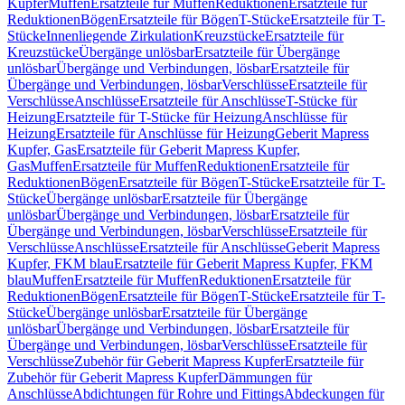
Kupfer
Muffen
Ersatzteile für Muffen
Reduktionen
Ersatzteile für
Reduktionen
Bögen
Ersatzteile für Bögen
T-Stücke
Ersatzteile für T-
Stücke
Innenliegende Zirkulation
Kreuzstücke
Ersatzteile für
Kreuzstücke
Übergänge unlösbar
Ersatzteile für Übergänge
unlösbar
Übergänge und Verbindungen, lösbar
Ersatzteile für
Übergänge und Verbindungen, lösbar
Verschlüsse
Ersatzteile für
Verschlüsse
Anschlüsse
Ersatzteile für Anschlüsse
T-Stücke für
Heizung
Ersatzteile für T-Stücke für Heizung
Anschlüsse für
Heizung
Ersatzteile für Anschlüsse für Heizung
Geberit Mapress
Kupfer, Gas
Ersatzteile für Geberit Mapress Kupfer,
Gas
Muffen
Ersatzteile für Muffen
Reduktionen
Ersatzteile für
Reduktionen
Bögen
Ersatzteile für Bögen
T-Stücke
Ersatzteile für T-
Stücke
Übergänge unlösbar
Ersatzteile für Übergänge
unlösbar
Übergänge und Verbindungen, lösbar
Ersatzteile für
Übergänge und Verbindungen, lösbar
Verschlüsse
Ersatzteile für
Verschlüsse
Anschlüsse
Ersatzteile für Anschlüsse
Geberit Mapress
Kupfer, FKM blau
Ersatzteile für Geberit Mapress Kupfer, FKM
blau
Muffen
Ersatzteile für Muffen
Reduktionen
Ersatzteile für
Reduktionen
Bögen
Ersatzteile für Bögen
T-Stücke
Ersatzteile für T-
Stücke
Übergänge unlösbar
Ersatzteile für Übergänge
unlösbar
Übergänge und Verbindungen, lösbar
Ersatzteile für
Übergänge und Verbindungen, lösbar
Verschlüsse
Ersatzteile für
Verschlüsse
Zubehör für Geberit Mapress Kupfer
Ersatzteile für
Zubehör für Geberit Mapress Kupfer
Dämmungen für
Anschlüsse
Abdichtungen für Rohre und Fittings
Abdeckungen für