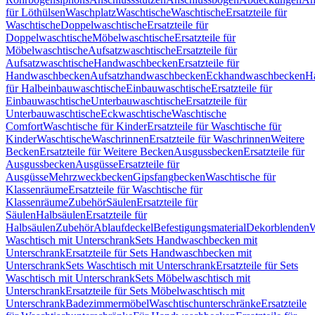
für Löthülsen
Waschplatz
Waschtische
Waschtische
Ersatzteile für
Waschtische
Doppelwaschtische
Ersatzteile für
Doppelwaschtische
Möbelwaschtische
Ersatzteile für
Möbelwaschtische
Aufsatzwaschtische
Ersatzteile für
Aufsatzwaschtische
Handwaschbecken
Ersatzteile für
Handwaschbecken
Aufsatzhandwaschbecken
Eckhandwaschbecken
H
für Halbeinbauwaschtische
Einbauwaschtische
Ersatzteile für
Einbauwaschtische
Unterbauwaschtische
Ersatzteile für
Unterbauwaschtische
Eckwaschtische
Waschtische
Comfort
Waschtische für Kinder
Ersatzteile für Waschtische für
Kinder
Waschtische
Waschrinnen
Ersatzteile für Waschrinnen
Weitere
Becken
Ersatzteile für Weitere Becken
Ausgussbecken
Ersatzteile für
Ausgussbecken
Ausgüsse
Ersatzteile für
Ausgüsse
Mehrzweckbecken
Gipsfangbecken
Waschtische für
Klassenräume
Ersatzteile für Waschtische für
Klassenräume
Zubehör
Säulen
Ersatzteile für
Säulen
Halbsäulen
Ersatzteile für
Halbsäulen
Zubehör
Ablaufdeckel
Befestigungsmaterial
Dekorblenden
W
Waschtisch mit Unterschrank
Sets Handwaschbecken mit
Unterschrank
Ersatzteile für Sets Handwaschbecken mit
Unterschrank
Sets Waschtisch mit Unterschrank
Ersatzteile für Sets
Waschtisch mit Unterschrank
Sets Möbelwaschtisch mit
Unterschrank
Ersatzteile für Sets Möbelwaschtisch mit
Unterschrank
Badezimmermöbel
Waschtischunterschränke
Ersatzteile