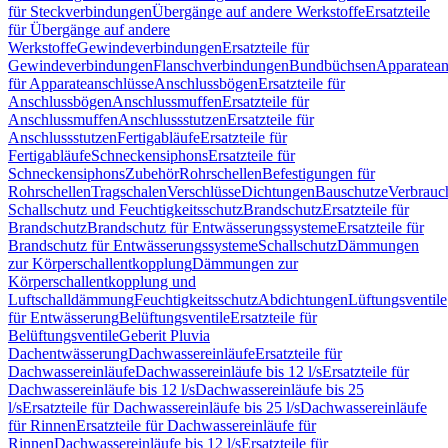
für Steckverbindungen
Übergänge auf andere Werkstoffe
Ersatzteile
für Übergänge auf andere
Werkstoffe
Gewindeverbindungen
Ersatzteile für
Gewindeverbindungen
Flanschverbindungen
Bundbüchsen
Apparatean
für Apparateanschlüsse
Anschlussbögen
Ersatzteile für
Anschlussbögen
Anschlussmuffen
Ersatzteile für
Anschlussmuffen
Anschlussstutzen
Ersatzteile für
Anschlussstutzen
Fertigabläufe
Ersatzteile für
Fertigabläufe
Schneckensiphons
Ersatzteile für
Schneckensiphons
Zubehör
Rohrschellen
Befestigungen für
Rohrschellen
Tragschalen
Verschlüsse
Dichtungen
Bauschutze
Verbrauc
Schallschutz und Feuchtigkeitsschutz
Brandschutz
Ersatzteile für
Brandschutz
Brandschutz für Entwässerungssysteme
Ersatzteile für
Brandschutz für Entwässerungssysteme
Schallschutz
Dämmungen
zur Körperschallentkopplung
Dämmungen zur
Körperschallentkopplung und
Luftschalldämmung
Feuchtigkeitsschutz
Abdichtungen
Lüftungsventile
für Entwässerung
Belüftungsventile
Ersatzteile für
Belüftungsventile
Geberit Pluvia
Dachentwässerung
Dachwassereinläufe
Ersatzteile für
Dachwassereinläufe
Dachwassereinläufe bis 12 l/s
Ersatzteile für
Dachwassereinläufe bis 12 l/s
Dachwassereinläufe bis 25
l/s
Ersatzteile für Dachwassereinläufe bis 25 l/s
Dachwassereinläufe
für Rinnen
Ersatzteile für Dachwassereinläufe für
Rinnen
Dachwassereinläufe bis 12 l/s
Ersatzteile für