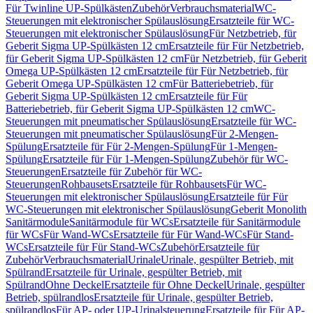
Für Twinline UP-Spülkästen
Zubehör
Verbrauchsmaterial
WC-
Steuerungen mit elektronischer Spülauslösung
Ersatzteile für WC-
Steuerungen mit elektronischer Spülauslösung
Für Netzbetrieb, für
Geberit Sigma UP-Spülkästen 12 cm
Ersatzteile für Für Netzbetrieb,
für Geberit Sigma UP-Spülkästen 12 cm
Für Netzbetrieb, für Geberit
Omega UP-Spülkästen 12 cm
Ersatzteile für Für Netzbetrieb, für
Geberit Omega UP-Spülkästen 12 cm
Für Batteriebetrieb, für
Geberit Sigma UP-Spülkästen 12 cm
Ersatzteile für Für
Batteriebetrieb, für Geberit Sigma UP-Spülkästen 12 cm
WC-
Steuerungen mit pneumatischer Spülauslösung
Ersatzteile für WC-
Steuerungen mit pneumatischer Spülauslösung
Für 2-Mengen-
Spülung
Ersatzteile für Für 2-Mengen-Spülung
Für 1-Mengen-
Spülung
Ersatzteile für Für 1-Mengen-Spülung
Zubehör für WC-
Steuerungen
Ersatzteile für Zubehör für WC-
Steuerungen
Rohbausets
Ersatzteile für Rohbausets
Für WC-
Steuerungen mit elektronischer Spülauslösung
Ersatzteile für Für
WC-Steuerungen mit elektronischer Spülauslösung
Geberit Monolith
Sanitärmodule
Sanitärmodule für WCs
Ersatzteile für Sanitärmodule
für WCs
Für Wand-WCs
Ersatzteile für Für Wand-WCs
Für Stand-
WCs
Ersatzteile für Für Stand-WCs
Zubehör
Ersatzteile für
Zubehör
Verbrauchsmaterial
Urinale
Urinale, gespülter Betrieb, mit
Spülrand
Ersatzteile für Urinale, gespülter Betrieb, mit
Spülrand
Ohne Deckel
Ersatzteile für Ohne Deckel
Urinale, gespülter
Betrieb, spülrandlos
Ersatzteile für Urinale, gespülter Betrieb,
spülrandlos
Für AP- oder UP-Urinalsteuerung
Ersatzteile für Für AP-