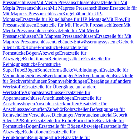
Pressanschlüssen
Mit Mepla Pressanschlüssen
Ersatzteile für Mit
Mepla Pressanschlüssen
Mit Mapress Pressanschlüssen
Ersatzteile für
Mit Mapress Pressanschlüssen
Kugelhähne für UP-
Montage
Ersatzteile für Kugelhähne für UP-Montage
Mit FlowFit
Pressanschlüssen
Ersatzteile für Mit FlowFit Pressanschlüssen
Mit
Mepla Pressanschlüssen
Ersatzteile für Mit Mepla
Pressanschlüssen
Mit Mapress Pressanschlüssen
Ersatzteile für Mit
Mapress Pressanschlüssen
Gebäude-Entwässerungssysteme
Geberit
Silent-db20
Rohre
Formstücke
Ersatzteile für
Formstücke
Bögen
Abzweige
Ersatzteile für
Abzweige
Reduktionen
Reinigungsstücke
Ersatzteile für
Reinigungsstücke
Formstücke
SuperTube
Bögen
Sonderformstücke
Verbindungen
Ersatzteile für
Verbindungen
Schweißverbindungen
Steckverbindungen
Ersatzteile
für Steckverbindungen
Spannverbindungen
Übergänge auf andere
Werkstoffe
Ersatzteile für Übergänge auf andere
Werkstoffe
Apparateanschlüsse
Ersatzteile für
Apparateanschlüsse
Anschlussbögen
Ersatzteile für
Anschlussbögen
Anschlusssteckmuffen
Ersatzteile für
Anschlusssteckmuffen
Zubehör
Rohrschellen
Befestigungen für
Rohrschellen
Verschlüsse
Dichtungen
Verbrauchsmaterial
Geberit
Silent-PP
Rohre
Ersatzteile für Rohre
Formstücke
Ersatzteile für
Formstücke
Bögen
Ersatzteile für Bögen
Abzweige
Ersatzteile für
Abzweige
Reduktionen
Ersatzteile für
Reduktionen
Reinigungsstücke
Ersatzteile für