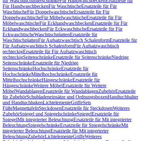
für Waschtischunterschränke
Für Handwaschbecken
Ersatzteile für
Für Handwaschbecken
Für Waschtische
Ersatzteile für Für
Waschtische
Für Doppelwaschtische
Ersatzteile für Für
Doppelwaschtische
Für Möbelwaschtische
Ersatzteile für Für
Möbelwaschtische
Für Eckhandwaschbecken
Ersatzteile für Für
Eckhandwaschbecken
Für Eckwaschtische
Ersatzteile für Für
Eckwaschtische
Waschtischplatten
Ersatzteile für
Waschtischplatten
Für Aufsatzwaschtisch Schalenform
Ersatzteile für
Für Aufsatzwaschtisch Schalenform
Für Aufsatzwaschtisch
rechteckig
Ersatzteile für Für Aufsatzwaschtisch
rechteckig
Seitenschränke
Ersatzteile für Seitenschränke
Niedrige
Seitenschränke
Ersatzteile für Niedrige
Seitenschränke
Hochschränke
Ersatzteile für
Hochschränke
Mittelhochschränke
Ersatzteile für
Mittelhochschränke
Hängeschränke
Ersatzteile für
Hängeschränke
Weitere Möbel
Ersatzteile für Weitere
Möbel
Wandablagen
Ersatzteile für Wandablagen
Zubehör
Ersatzteile
für Zubehör
Schubladeneinsätze und Ordnungsboxen
Handtuchhalter
und Handtuchhaken
Lichtelemente
Griffe
Sets
Füße
Magnettafeln
Steckdosen
Ersatzteile für Steckdosen
Weiteres
Zubehör
Spiegel und Spiegelschränke
Spiegel
Ersatzteile für
Spiegel
Mit integrierter Beleuchtung
Ersatzteile für Mit integrierter
Beleuchtung
Spiegelschränke
Ersatzteile für Spiegelschränke
Mit
integrierter Beleuchtung
Ersatzteile für Mit integrierter
Beleuchtung
Zubehör
Lichtelemente
Griffe
Weiteres