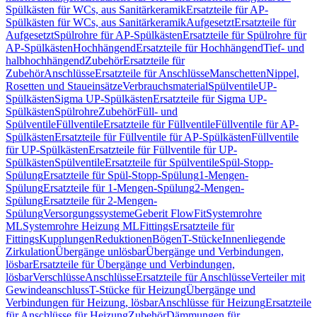
Spülkästen für WCs, aus Sanitärkeramik
Ersatzteile für AP-
Spülkästen für WCs, aus Sanitärkeramik
Aufgesetzt
Ersatzteile für
Aufgesetzt
Spülrohre für AP-Spülkästen
Ersatzteile für Spülrohre für
AP-Spülkästen
Hochhängend
Ersatzteile für Hochhängend
Tief- und
halbhochhängend
Zubehör
Ersatzteile für
Zubehör
Anschlüsse
Ersatzteile für Anschlüsse
Manschetten
Nippel,
Rosetten und Staueinsätze
Verbrauchsmaterial
Spülventile
UP-
Spülkästen
Sigma UP-Spülkästen
Ersatzteile für Sigma UP-
Spülkästen
Spülrohre
Zubehör
Füll- und
Spülventile
Füllventile
Ersatzteile für Füllventile
Füllventile für AP-
Spülkästen
Ersatzteile für Füllventile für AP-Spülkästen
Füllventile
für UP-Spülkästen
Ersatzteile für Füllventile für UP-
Spülkästen
Spülventile
Ersatzteile für Spülventile
Spül-Stopp-
Spülung
Ersatzteile für Spül-Stopp-Spülung
1-Mengen-
Spülung
Ersatzteile für 1-Mengen-Spülung
2-Mengen-
Spülung
Ersatzteile für 2-Mengen-
Spülung
Versorgungssysteme
Geberit FlowFit
Systemrohre
ML
Systemrohre Heizung ML
Fittings
Ersatzteile für
Fittings
Kupplungen
Reduktionen
Bögen
T-Stücke
Innenliegende
Zirkulation
Übergänge unlösbar
Übergänge und Verbindungen,
lösbar
Ersatzteile für Übergänge und Verbindungen,
lösbar
Verschlüsse
Anschlüsse
Ersatzteile für Anschlüsse
Verteiler mit
Gewindeanschluss
T-Stücke für Heizung
Übergänge und
Verbindungen für Heizung, lösbar
Anschlüsse für Heizung
Ersatzteile
für Anschlüsse für Heizung
Zubehör
Dämmungen für