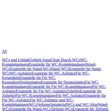
AT
WCs und Urinale
Geberit AquaClean Dusch-WCs
WC-
Komplettanlagen
Ersatzteile für WC-Komplettanlagen
Wand-
WCs
Ersatzteile für Wand-WCs
Stand-WCs
Ersatzteile für Stand-
WCs
WC-Aufsätze
Ersatzteile für WC-Aufsätze
Für WC-
Keramiken
Ersatzteile für Für WC-
Keramiken
Designplatten
Ersatzteile für Designplatten
Für WC-
Komplettanlagen
Ersatzteile für Für WC-Komplettanlagen
Für WC-
Aufsätze
Ersatzteile für Für WC-Aufsätze
Zubehör
Ersatzteile für
Zubehör
Für WC-Komplettanlagen
Für WC-Aufsätze
Ersatzteile für
Für WC-Aufsätze
Für WC-Aufsätze und WC-
Komplettanlagen
WCs
Verbrauchsmaterial
WCs und WC-Sitze
Wand-
WCs
Ersatzteile für Wand-WCs
Tiefspül-WCs
Ersatzteile für Tiefspül-