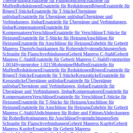
Therm
Fittings
Ersatzteile für Fittings
Muffen
Ersatzteile für
Muffen
Reduktionen
Ersatzteile für Reduktionen
Bögen
Ersatzteile für
Bögen
T-Stücke
Ersatzteile für T-Stücke
Übergänge
unlösbar
Ersatzteile für Übergänge unlösbar
Übergänge und
Verbindungen, lösbar
Ersatzteile für Übergänge und Verbindungen,
lösbar
Kompensatoren
Ersatzteile für
Kompensatoren
Verschlüsse
Ersatzteile für Verschlüsse
T-Stücke für
Heizung
Ersatzteile für T-Stücke für Heizung
Anschlüsse für
Heizung
Ersatzteile für Anschlüsse für Heizung
Zubehör für Geberit
Mapress Therm
Schutzkappen für Rohrende
Systemdichtungen
Sets
Schraube für Flanschverbindungen
Geberit Mapress C-Stahl
Geberit
Mapress C-Stahl
Ersatzteile für Geberit Mapress C-Stahl
Systemrohre
1.0034
Systemrohre 1.0215
Rohrnippel
Muffen
Ersatzteile für
Muffen
Reduktionen
Ersatzteile für Reduktionen
Bögen
Ersatzteile für
Bögen
T-Stücke
Ersatzteile für T-Stücke
Kreuzstücke
Ersatzteile für
Kreuzstücke
Übergänge unlösbar
Ersatzteile für Übergänge
unlösbar
Übergänge und Verbindungen, lösbar
Ersatzteile für
Übergänge und Verbindungen, lösbar
Kompensatoren
Ersatzteile für
Kompensatoren
Verschlüsse
Ersatzteile für Verschlüsse
T-Stücke für
Heizung
Ersatzteile für T-Stücke für Heizung
Anschlüsse für
Heizung
Ersatzteile für Anschlüsse für Heizung
Zubehör für Geberit
Mapress C-Stahl
Abdichtungen für Rohre und Fittings
Abdeckungen
für Rohre
Befestigungen für Anschlüsse
Systemdichtungen
Sets
Schraube für Flanschverbindungen
Geberit Mapress Kupfer
Geberit
Mapress Kupfer
Ersatzteile für Geberit Mapress