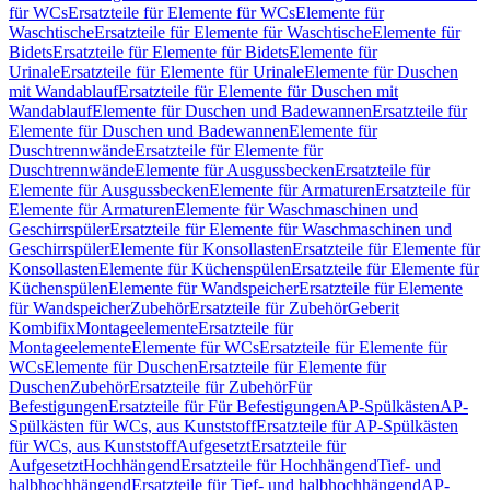
für WCs
Ersatzteile für Elemente für WCs
Elemente für
Waschtische
Ersatzteile für Elemente für Waschtische
Elemente für
Bidets
Ersatzteile für Elemente für Bidets
Elemente für
Urinale
Ersatzteile für Elemente für Urinale
Elemente für Duschen
mit Wandablauf
Ersatzteile für Elemente für Duschen mit
Wandablauf
Elemente für Duschen und Badewannen
Ersatzteile für
Elemente für Duschen und Badewannen
Elemente für
Duschtrennwände
Ersatzteile für Elemente für
Duschtrennwände
Elemente für Ausgussbecken
Ersatzteile für
Elemente für Ausgussbecken
Elemente für Armaturen
Ersatzteile für
Elemente für Armaturen
Elemente für Waschmaschinen und
Geschirrspüler
Ersatzteile für Elemente für Waschmaschinen und
Geschirrspüler
Elemente für Konsollasten
Ersatzteile für Elemente für
Konsollasten
Elemente für Küchenspülen
Ersatzteile für Elemente für
Küchenspülen
Elemente für Wandspeicher
Ersatzteile für Elemente
für Wandspeicher
Zubehör
Ersatzteile für Zubehör
Geberit
Kombifix
Montageelemente
Ersatzteile für
Montageelemente
Elemente für WCs
Ersatzteile für Elemente für
WCs
Elemente für Duschen
Ersatzteile für Elemente für
Duschen
Zubehör
Ersatzteile für Zubehör
Für
Befestigungen
Ersatzteile für Für Befestigungen
AP-Spülkästen
AP-
Spülkästen für WCs, aus Kunststoff
Ersatzteile für AP-Spülkästen
für WCs, aus Kunststoff
Aufgesetzt
Ersatzteile für
Aufgesetzt
Hochhängend
Ersatzteile für Hochhängend
Tief- und
halbhochhängend
Ersatzteile für Tief- und halbhochhängend
AP-