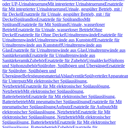
oder UP-Urinalsteuerung
Mit integrierter Urinalsteuerung
Ersatzteile
für Mit integrierter Urinalsteuerung
Urinale, gespülter Betrieb, mit /
für Deckel
Ersatzteile für Urinale, gespülter Betrieb, mit / für
Deckel
Spülrandlos
Ersatzteile für Spülrandlos
Mit
Spülrand
Ersatzteile für Mit Spülrand
Urinale, wasserloser
Betrieb
Ersatzteile für Urinale, wasserloser Betrieb
Ohne
Deckel
Ersatzteile für Ohne Deckel
Urinaltrennwände
Ersatzteile für
Urinaltrennwände
Urinaltrennwände aus Kunststoff
Ersatzteile für
Urinaltrennwände aus Kunststoff
Urinaltrennwände aus
Glas
Ersatzteile für Urinaltrennwände aus Glas
Urinaltrennwände aus
Sanitärkeramik
Ersatzteile für Urinaltrennwände aus
Sanitärkeramik
Zubehör
Ersatzteile für Zubehör
Urinaldeckel
Siphons
und Siphonzubehör
Spülrohre, Spülbögen und Übergänge
Ersatzteile
für Spülrohre, Spülbögen und
Übergänge
Befestigungsmaterial
Ablaufventile
Spülverteiler
Apparatean
für Unterputz
Mit elektronischer Spülauslösung,
Netzbetrieb
Ersatzteile für Mit elektronischer Spülauslösung,
Netzbetrieb
Mit elektronischer Spülauslösung,
Batteriebetrieb
Ersatzteile für Mit elektronischer Spülauslösung,
Batteriebetrieb
Mit pneumatischer Spülauslösung
Ersatzteile für Mit
pneumatischer Spülauslösung
Aufputz
Ersatzteile für Aufputz
Mit
elektronischer Spülauslösung, Netzbetrieb
Ersatzteile für Mit
elektronischer Spülauslösung, Netzbetrieb
Mit elektronischer
Spülauslösung, Batteriebetrieb
Ersatzteile für Mit elektronischer
Spülauslösung, Batteriebetrieb
Zubehör
Ersatzteile für