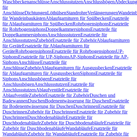
Waschbeckenanschlüsse
Anschlussstutzen
Anschlussbögen
Abdeckung
für
Anschlüsse
Dichtungen
Löthülsen
Standrohre
Verlängerungen
Wandeinb
für Wandeinbaukästen
Ablaufgarnituren für Spülbecken
Ersatzteile
für Ablaufgarnituren für Spülbecken
Rohrbogensiphons
Ersatzteile
für Rohrbogensiphons
Doppelkammersiphons
Ersatzteile für
Doppelkammersiphons
Anschlussstutzen
Ersatzteile für
Anschlussstutzen
Zubehör
Ersatzteile für Zubehör
Ablaufgarnituren
für Geräte
Ersatzteile für Ablaufgarnituren für
Geräte
Rohrbogensiphons
Ersatzteile für Rohrbogensiphons
UP-
Siphons
Ersatzteile für UP-Siphons
AP-Siphons
Ersatzteile für AP-
Siphons
Anschlüsse
Ersatzteile für
Anschlüsse
Zubehör
Ablaufgarnituren für Ausgussbecken
Ersatzteile
für Ablaufgarnituren für Ausgussbecken
Siphons
Ersatzteile für
Siphons
Anschlussbögen
Ersatzteile für
Anschlussbögen
Anschlussstutzen
Ersatzteile für
Anschlussstutzen
Ablaufventile
Ersatzteile für
Ablaufventile
Zubehör
Ersatzteile für Zubehör
Duschen und
Badewannen
Duschen
Bodenentwässerung für Duschen
Ersatzteile
für Bodenentwässerung für Duschen
Duschrinnen
Ersatzteile für
Duschrinnen
Zubehör für Duschrinnen
Ersatzteile für Zubehör für
Duschrinnen
Duschbodenabläufe
Ersatzteile für
Duschbodenabläufe
Zubehör für Duschbodenabläufe
Ersatzteile für
Zubehör für Duschbodenabläufe
Wandabläufe
Ersatzteile für
Wandabläufe
Zubehör für Wandabläufe
Ersatzteile für Zubehör für