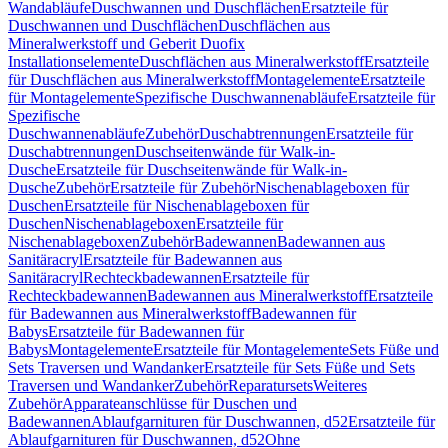
Wandabläufe
Duschwannen und Duschflächen
Ersatzteile für
Duschwannen und Duschflächen
Duschflächen aus
Mineralwerkstoff und Geberit Duofix
Installationselemente
Duschflächen aus Mineralwerkstoff
Ersatzteile
für Duschflächen aus Mineralwerkstoff
Montagelemente
Ersatzteile
für Montagelemente
Spezifische Duschwannenabläufe
Ersatzteile für
Spezifische
Duschwannenabläufe
Zubehör
Duschabtrennungen
Ersatzteile für
Duschabtrennungen
Duschseitenwände für Walk-in-
Dusche
Ersatzteile für Duschseitenwände für Walk-in-
Dusche
Zubehör
Ersatzteile für Zubehör
Nischenablageboxen für
Duschen
Ersatzteile für Nischenablageboxen für
Duschen
Nischenablageboxen
Ersatzteile für
Nischenablageboxen
Zubehör
Badewannen
Badewannen aus
Sanitäracryl
Ersatzteile für Badewannen aus
Sanitäracryl
Rechteckbadewannen
Ersatzteile für
Rechteckbadewannen
Badewannen aus Mineralwerkstoff
Ersatzteile
für Badewannen aus Mineralwerkstoff
Badewannen für
Babys
Ersatzteile für Badewannen für
Babys
Montagelemente
Ersatzteile für Montagelemente
Sets Füße und
Sets Traversen und Wandanker
Ersatzteile für Sets Füße und Sets
Traversen und Wandanker
Zubehör
Reparatursets
Weiteres
Zubehör
Apparateanschlüsse für Duschen und
Badewannen
Ablaufgarnituren für Duschwannen, d52
Ersatzteile für
Ablaufgarnituren für Duschwannen, d52
Ohne