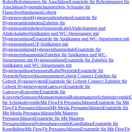
Rohre
Befestigungen für Anschlüsse
Ersatzteile für Befestigungen für
Anschlüsse
Systemdichtungen
Sets Schraube für
Flanschverbindungen
Geberit
Hygienesystem
Hygienespüleinheiten
Ersatzteile für
Hygienespüleinheiten
Zubehör für
Hygienespüleinheiten
Sensoren
Kabel
Abdeckungen und
Abdeckplatten
Spülkästen und WC-Steuerungen mit
Hygienespülung
Ersatzteile für Spülkästen und WC-Steuerungen mit
Hygienespülung
UP-Spülkästen mit
Hygienespülung
Hygieneeinbaumodule
Ersatzteile für
Hygieneeinbaumodule
Zubehör für Spülkästen und WC-
Steuerungen mit Hygienespülung
Ersatzteile für Zubehör für
Spülkästen und WC-Steuerungen mit
Hygienespülung
Sensoren
Kabel
Netzteile
Ersatzteile für
Netzteile
Netzwerkkomponenten
Geberit Connect Zubehör für
Geberit Hygienesystem
Ersatzteile für Geberit Connect Zubehör für
Geberit Hygienesystem
Gateways
Ersatzteile für
Gateways
Konverter
Ersatzteile für
Konverter
Sensoren
Montagematerial
Rohrarmaturen
Schrägsitzventile
E
für Schrägsitzventile
Mit FlowFit Pressanschlüssen
Ersatzteile für Mit
FlowFit Pressanschlüssen
Mit Mepla Pressanschlüssen
Ersatzteile für
Mit Mepla Pressanschlüssen
Mit Mapress
Pressanschlüssen
Ersatzteile für Mit Mapress
Pressanschlüssen
Probenahmeventile
Kugelhähne
Ersatzteile für
Kugelhähne
Mit FlowFit Pressanschlüssen
Ersatzteile für Mit FlowFit