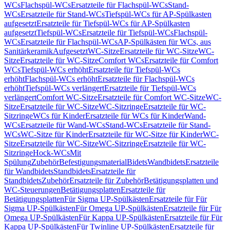
WCs
Flachspül-WCs
Ersatzteile für Flachspül-WCs
Stand-
WCs
Ersatzteile für Stand-WCs
Tiefspül-WCs für AP-Spülkasten
aufgesetzt
Ersatzteile für Tiefspül-WCs für AP-Spülkasten
aufgesetzt
Tiefspül-WCs
Ersatzteile für Tiefspül-WCs
Flachspül-
WCs
Ersatzteile für Flachspül-WCs
AP-Spülkästen für WCs, aus
Sanitärkeramik
Aufgesetzt
WC-Sitze
Ersatzteile für WC-Sitze
WC-
Sitze
Ersatzteile für WC-Sitze
Comfort WCs
Ersatzteile für Comfort
WCs
Tiefspül-WCs erhöht
Ersatzteile für Tiefspül-WCs
erhöht
Flachspül-WCs erhöht
Ersatzteile für Flachspül-WCs
erhöht
Tiefspül-WCs verlängert
Ersatzteile für Tiefspül-WCs
verlängert
Comfort WC-Sitze
Ersatzteile für Comfort WC-Sitze
WC-
Sitze
Ersatzteile für WC-Sitze
WC-Sitzringe
Ersatzteile für WC-
Sitzringe
WCs für Kinder
Ersatzteile für WCs für Kinder
Wand-
WCs
Ersatzteile für Wand-WCs
Stand-WCs
Ersatzteile für Stand-
WCs
WC-Sitze für Kinder
Ersatzteile für WC-Sitze für Kinder
WC-
Sitze
Ersatzteile für WC-Sitze
WC-Sitzringe
Ersatzteile für WC-
Sitzringe
Hock-WCs
Mit
Spülung
Zubehör
Befestigungsmaterial
Bidets
Wandbidets
Ersatzteile
für Wandbidets
Standbidets
Ersatzteile für
Standbidets
Zubehör
Ersatzteile für Zubehör
Betätigungsplatten und
WC-Steuerungen
Betätigungsplatten
Ersatzteile für
Betätigungsplatten
Für Sigma UP-Spülkästen
Ersatzteile für Für
Sigma UP-Spülkästen
Für Omega UP-Spülkästen
Ersatzteile für Für
Omega UP-Spülkästen
Für Kappa UP-Spülkästen
Ersatzteile für Für
Kappa UP-Spülkästen
Für Twinline UP-Spülkästen
Ersatzteile für