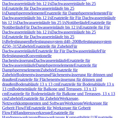
Dachwassereinläufe bis 12 l/s
Dachwassereinläufe bis 25
l/s
Ersatzteile für Dachwassereinläufe bis 25
l/s
Dampfsperrenelemente
Ersatzteile für Dampfsperrenelemente
Für
Dachwassereinläufe bis 12 l/s
Ersatzteile für Für Dachwassereinläufe
bis 12 l/s
Dachwassereinläufe bis 25 l/s
Notüberläufe
Ersatzteile für
Notüberläufe
Für Dachwassereinläufe bis 12 l/s
Ersatzteile für Für
Dachwassereinläufe bis 12 l/s
Dachwassereinläufe bis 25
l/s
Ersatzteile für Dachwassereinläufe bis 25
l/s
Befestigungen
Befestigungssystem d40–200
Befestigungssystem
d250–315
Zubehör
Ersatzteile für Zubehör
Für
Dachwassereinläufe
Ersatzteile für Für Dachwassereinläufe
Für
Befestigungen
Konventionelle
Dachentwässerung
Dachwassereinläufe
Ersatzteile für
Dachwassereinläufe
Dampfsperrenelemente
Ersatzteile für
Dampfsperrenelemente
Zubehör
Ersatzteile für
Zubehör
Bodenentwässerung
Flächenentwässerung für drinnen und
draußen
Ersatzteile für Flächenentwässerung für drinnen und
draußen
Bodenabläufe 13 x 13 cm
Ersatzteile für Bodenabläufe 13 x
13 cm
Bodeneinläufe für Balkone und Terrassen, 13 x 13
cm
Ersatzteile für Bodeneinläufe für Balkone und Terrassen, 13 x 13
cm
Zubehör
Ersatzteile für Zubehör
Werkzeuge,
Netzwerkkomponenten und Software
Werkzeuge
Werkzeuge für
Geberit FlowFit
Ersatzteile für Werkzeuge für Geberit
FlowFit
Handpresswerkzeuge
Ersatzteile für
Handpresswerkzeuge
Presswerkzeuge Kompatibilität [1]
Ersatzteile