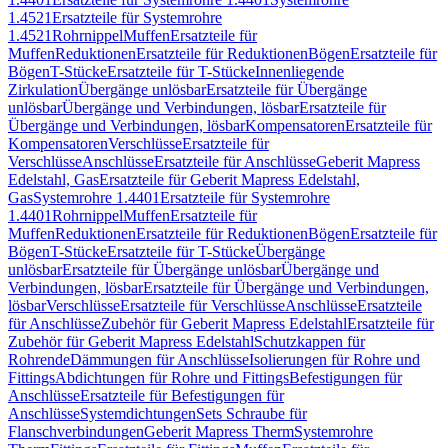
1.4521
Ersatzteile für Systemrohre
1.4521
Rohrnippel
Muffen
Ersatzteile für
Muffen
Reduktionen
Ersatzteile für Reduktionen
Bögen
Ersatzteile für
Bögen
T-Stücke
Ersatzteile für T-Stücke
Innenliegende
Zirkulation
Übergänge unlösbar
Ersatzteile für Übergänge
unlösbar
Übergänge und Verbindungen, lösbar
Ersatzteile für
Übergänge und Verbindungen, lösbar
Kompensatoren
Ersatzteile für
Kompensatoren
Verschlüsse
Ersatzteile für
Verschlüsse
Anschlüsse
Ersatzteile für Anschlüsse
Geberit Mapress
Edelstahl, Gas
Ersatzteile für Geberit Mapress Edelstahl,
Gas
Systemrohre 1.4401
Ersatzteile für Systemrohre
1.4401
Rohrnippel
Muffen
Ersatzteile für
Muffen
Reduktionen
Ersatzteile für Reduktionen
Bögen
Ersatzteile für
Bögen
T-Stücke
Ersatzteile für T-Stücke
Übergänge
unlösbar
Ersatzteile für Übergänge unlösbar
Übergänge und
Verbindungen, lösbar
Ersatzteile für Übergänge und Verbindungen,
lösbar
Verschlüsse
Ersatzteile für Verschlüsse
Anschlüsse
Ersatzteile
für Anschlüsse
Zubehör für Geberit Mapress Edelstahl
Ersatzteile für
Zubehör für Geberit Mapress Edelstahl
Schutzkappen für
Rohrende
Dämmungen für Anschlüsse
Isolierungen für Rohre und
Fittings
Abdichtungen für Rohre und Fittings
Befestigungen für
Anschlüsse
Ersatzteile für Befestigungen für
Anschlüsse
Systemdichtungen
Sets Schraube für
Flanschverbindungen
Geberit Mapress Therm
Systemrohre