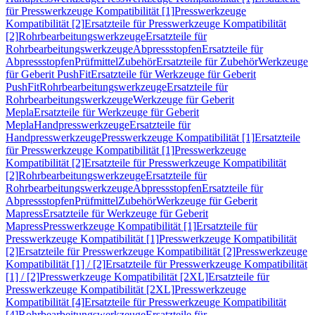
für Presswerkzeuge Kompatibilität [1]
Presswerkzeuge
Kompatibilität [2]
Ersatzteile für Presswerkzeuge Kompatibilität
[2]
Rohrbearbeitungswerkzeuge
Ersatzteile für
Rohrbearbeitungswerkzeuge
Abpressstopfen
Ersatzteile für
Abpressstopfen
Prüfmittel
Zubehör
Ersatzteile für Zubehör
Werkzeuge
für Geberit PushFit
Ersatzteile für Werkzeuge für Geberit
PushFit
Rohrbearbeitungswerkzeuge
Ersatzteile für
Rohrbearbeitungswerkzeuge
Werkzeuge für Geberit
Mepla
Ersatzteile für Werkzeuge für Geberit
Mepla
Handpresswerkzeuge
Ersatzteile für
Handpresswerkzeuge
Presswerkzeuge Kompatibilität [1]
Ersatzteile
für Presswerkzeuge Kompatibilität [1]
Presswerkzeuge
Kompatibilität [2]
Ersatzteile für Presswerkzeuge Kompatibilität
[2]
Rohrbearbeitungswerkzeuge
Ersatzteile für
Rohrbearbeitungswerkzeuge
Abpressstopfen
Ersatzteile für
Abpressstopfen
Prüfmittel
Zubehör
Werkzeuge für Geberit
Mapress
Ersatzteile für Werkzeuge für Geberit
Mapress
Presswerkzeuge Kompatibilität [1]
Ersatzteile für
Presswerkzeuge Kompatibilität [1]
Presswerkzeuge Kompatibilität
[2]
Ersatzteile für Presswerkzeuge Kompatibilität [2]
Presswerkzeuge
Kompatibilität [1] / [2]
Ersatzteile für Presswerkzeuge Kompatibilität
[1] / [2]
Presswerkzeuge Kompatibilität [2XL]
Ersatzteile für
Presswerkzeuge Kompatibilität [2XL]
Presswerkzeuge
Kompatibilität [4]
Ersatzteile für Presswerkzeuge Kompatibilität
[4]
Rohrbearbeitungswerkzeuge
Ersatzteile für