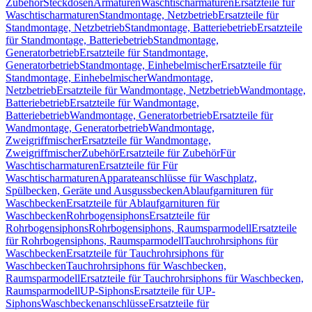
Zubehör
Steckdosen
Armaturen
Waschtischarmaturen
Ersatzteile für
Waschtischarmaturen
Standmontage, Netzbetrieb
Ersatzteile für
Standmontage, Netzbetrieb
Standmontage, Batteriebetrieb
Ersatzteile
für Standmontage, Batteriebetrieb
Standmontage,
Generatorbetrieb
Ersatzteile für Standmontage,
Generatorbetrieb
Standmontage, Einhebelmischer
Ersatzteile für
Standmontage, Einhebelmischer
Wandmontage,
Netzbetrieb
Ersatzteile für Wandmontage, Netzbetrieb
Wandmontage,
Batteriebetrieb
Ersatzteile für Wandmontage,
Batteriebetrieb
Wandmontage, Generatorbetrieb
Ersatzteile für
Wandmontage, Generatorbetrieb
Wandmontage,
Zweigriffmischer
Ersatzteile für Wandmontage,
Zweigriffmischer
Zubehör
Ersatzteile für Zubehör
Für
Waschtischarmaturen
Ersatzteile für Für
Waschtischarmaturen
Apparateanschlüsse für Waschplatz,
Spülbecken, Geräte und Ausgussbecken
Ablaufgarnituren für
Waschbecken
Ersatzteile für Ablaufgarnituren für
Waschbecken
Rohrbogensiphons
Ersatzteile für
Rohrbogensiphons
Rohrbogensiphons, Raumsparmodell
Ersatzteile
für Rohrbogensiphons, Raumsparmodell
Tauchrohrsiphons für
Waschbecken
Ersatzteile für Tauchrohrsiphons für
Waschbecken
Tauchrohrsiphons für Waschbecken,
Raumsparmodell
Ersatzteile für Tauchrohrsiphons für Waschbecken,
Raumsparmodell
UP-Siphons
Ersatzteile für UP-
Siphons
Waschbeckenanschlüsse
Ersatzteile für