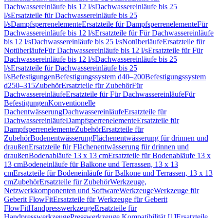
Dachwassereinläufe bis 12 l/s
Dachwassereinläufe bis 25
l/s
Ersatzteile für Dachwassereinläufe bis 25
l/s
Dampfsperrenelemente
Ersatzteile für Dampfsperrenelemente
Für
Dachwassereinläufe bis 12 l/s
Ersatzteile für Für Dachwassereinläufe
bis 12 l/s
Dachwassereinläufe bis 25 l/s
Notüberläufe
Ersatzteile für
Notüberläufe
Für Dachwassereinläufe bis 12 l/s
Ersatzteile für Für
Dachwassereinläufe bis 12 l/s
Dachwassereinläufe bis 25
l/s
Ersatzteile für Dachwassereinläufe bis 25
l/s
Befestigungen
Befestigungssystem d40–200
Befestigungssystem
d250–315
Zubehör
Ersatzteile für Zubehör
Für
Dachwassereinläufe
Ersatzteile für Für Dachwassereinläufe
Für
Befestigungen
Konventionelle
Dachentwässerung
Dachwassereinläufe
Ersatzteile für
Dachwassereinläufe
Dampfsperrenelemente
Ersatzteile für
Dampfsperrenelemente
Zubehör
Ersatzteile für
Zubehör
Bodenentwässerung
Flächenentwässerung für drinnen und
draußen
Ersatzteile für Flächenentwässerung für drinnen und
draußen
Bodenabläufe 13 x 13 cm
Ersatzteile für Bodenabläufe 13 x
13 cm
Bodeneinläufe für Balkone und Terrassen, 13 x 13
cm
Ersatzteile für Bodeneinläufe für Balkone und Terrassen, 13 x 13
cm
Zubehör
Ersatzteile für Zubehör
Werkzeuge,
Netzwerkkomponenten und Software
Werkzeuge
Werkzeuge für
Geberit FlowFit
Ersatzteile für Werkzeuge für Geberit
FlowFit
Handpresswerkzeuge
Ersatzteile für
Handpresswerkzeuge
Presswerkzeuge Kompatibilität [1]
Ersatzteile