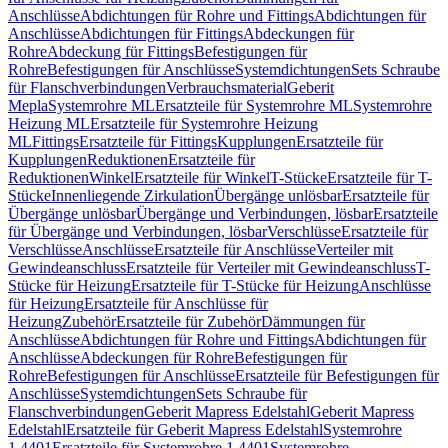
Anschlüsse
Abdichtungen für Rohre und Fittings
Abdichtungen für
Anschlüsse
Abdichtungen für Fittings
Abdeckungen für
Rohre
Abdeckung für Fittings
Befestigungen für
Rohre
Befestigungen für Anschlüsse
Systemdichtungen
Sets Schraube
für Flanschverbindungen
Verbrauchsmaterial
Geberit
Mepla
Systemrohre ML
Ersatzteile für Systemrohre ML
Systemrohre
Heizung ML
Ersatzteile für Systemrohre Heizung
ML
Fittings
Ersatzteile für Fittings
Kupplungen
Ersatzteile für
Kupplungen
Reduktionen
Ersatzteile für
Reduktionen
Winkel
Ersatzteile für Winkel
T-Stücke
Ersatzteile für T-
Stücke
Innenliegende Zirkulation
Übergänge unlösbar
Ersatzteile für
Übergänge unlösbar
Übergänge und Verbindungen, lösbar
Ersatzteile
für Übergänge und Verbindungen, lösbar
Verschlüsse
Ersatzteile für
Verschlüsse
Anschlüsse
Ersatzteile für Anschlüsse
Verteiler mit
Gewindeanschluss
Ersatzteile für Verteiler mit Gewindeanschluss
T-
Stücke für Heizung
Ersatzteile für T-Stücke für Heizung
Anschlüsse
für Heizung
Ersatzteile für Anschlüsse für
Heizung
Zubehör
Ersatzteile für Zubehör
Dämmungen für
Anschlüsse
Abdichtungen für Rohre und Fittings
Abdichtungen für
Anschlüsse
Abdeckungen für Rohre
Befestigungen für
Rohre
Befestigungen für Anschlüsse
Ersatzteile für Befestigungen für
Anschlüsse
Systemdichtungen
Sets Schraube für
Flanschverbindungen
Geberit Mapress Edelstahl
Geberit Mapress
Edelstahl
Ersatzteile für Geberit Mapress Edelstahl
Systemrohre
1.4401
Ersatzteile für Systemrohre 1.4401
Systemrohre