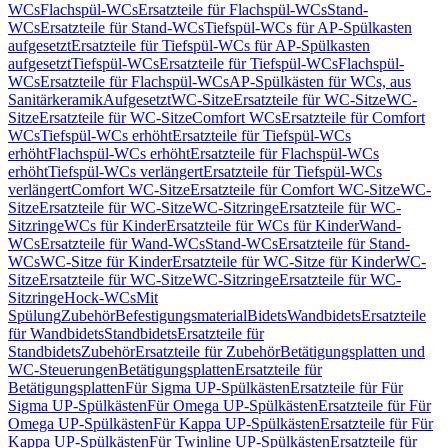
WCs
Flachspül-WCs
Ersatzteile für Flachspül-WCs
Stand-
WCs
Ersatzteile für Stand-WCs
Tiefspül-WCs für AP-Spülkasten
aufgesetzt
Ersatzteile für Tiefspül-WCs für AP-Spülkasten
aufgesetzt
Tiefspül-WCs
Ersatzteile für Tiefspül-WCs
Flachspül-
WCs
Ersatzteile für Flachspül-WCs
AP-Spülkästen für WCs, aus
Sanitärkeramik
Aufgesetzt
WC-Sitze
Ersatzteile für WC-Sitze
WC-
Sitze
Ersatzteile für WC-Sitze
Comfort WCs
Ersatzteile für Comfort
WCs
Tiefspül-WCs erhöht
Ersatzteile für Tiefspül-WCs
erhöht
Flachspül-WCs erhöht
Ersatzteile für Flachspül-WCs
erhöht
Tiefspül-WCs verlängert
Ersatzteile für Tiefspül-WCs
verlängert
Comfort WC-Sitze
Ersatzteile für Comfort WC-Sitze
WC-
Sitze
Ersatzteile für WC-Sitze
WC-Sitzringe
Ersatzteile für WC-
Sitzringe
WCs für Kinder
Ersatzteile für WCs für Kinder
Wand-
WCs
Ersatzteile für Wand-WCs
Stand-WCs
Ersatzteile für Stand-
WCs
WC-Sitze für Kinder
Ersatzteile für WC-Sitze für Kinder
WC-
Sitze
Ersatzteile für WC-Sitze
WC-Sitzringe
Ersatzteile für WC-
Sitzringe
Hock-WCs
Mit
Spülung
Zubehör
Befestigungsmaterial
Bidets
Wandbidets
Ersatzteile
für Wandbidets
Standbidets
Ersatzteile für
Standbidets
Zubehör
Ersatzteile für Zubehör
Betätigungsplatten und
WC-Steuerungen
Betätigungsplatten
Ersatzteile für
Betätigungsplatten
Für Sigma UP-Spülkästen
Ersatzteile für Für
Sigma UP-Spülkästen
Für Omega UP-Spülkästen
Ersatzteile für Für
Omega UP-Spülkästen
Für Kappa UP-Spülkästen
Ersatzteile für Für
Kappa UP-Spülkästen
Für Twinline UP-Spülkästen
Ersatzteile für