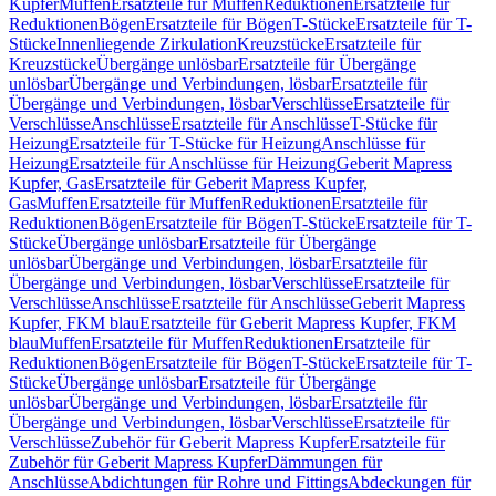
Kupfer
Muffen
Ersatzteile für Muffen
Reduktionen
Ersatzteile für
Reduktionen
Bögen
Ersatzteile für Bögen
T-Stücke
Ersatzteile für T-
Stücke
Innenliegende Zirkulation
Kreuzstücke
Ersatzteile für
Kreuzstücke
Übergänge unlösbar
Ersatzteile für Übergänge
unlösbar
Übergänge und Verbindungen, lösbar
Ersatzteile für
Übergänge und Verbindungen, lösbar
Verschlüsse
Ersatzteile für
Verschlüsse
Anschlüsse
Ersatzteile für Anschlüsse
T-Stücke für
Heizung
Ersatzteile für T-Stücke für Heizung
Anschlüsse für
Heizung
Ersatzteile für Anschlüsse für Heizung
Geberit Mapress
Kupfer, Gas
Ersatzteile für Geberit Mapress Kupfer,
Gas
Muffen
Ersatzteile für Muffen
Reduktionen
Ersatzteile für
Reduktionen
Bögen
Ersatzteile für Bögen
T-Stücke
Ersatzteile für T-
Stücke
Übergänge unlösbar
Ersatzteile für Übergänge
unlösbar
Übergänge und Verbindungen, lösbar
Ersatzteile für
Übergänge und Verbindungen, lösbar
Verschlüsse
Ersatzteile für
Verschlüsse
Anschlüsse
Ersatzteile für Anschlüsse
Geberit Mapress
Kupfer, FKM blau
Ersatzteile für Geberit Mapress Kupfer, FKM
blau
Muffen
Ersatzteile für Muffen
Reduktionen
Ersatzteile für
Reduktionen
Bögen
Ersatzteile für Bögen
T-Stücke
Ersatzteile für T-
Stücke
Übergänge unlösbar
Ersatzteile für Übergänge
unlösbar
Übergänge und Verbindungen, lösbar
Ersatzteile für
Übergänge und Verbindungen, lösbar
Verschlüsse
Ersatzteile für
Verschlüsse
Zubehör für Geberit Mapress Kupfer
Ersatzteile für
Zubehör für Geberit Mapress Kupfer
Dämmungen für
Anschlüsse
Abdichtungen für Rohre und Fittings
Abdeckungen für