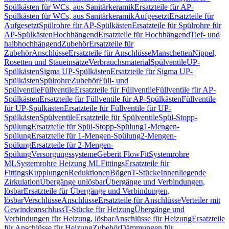
Spülkästen für WCs, aus Sanitärkeramik
Ersatzteile für AP-
Spülkästen für WCs, aus Sanitärkeramik
Aufgesetzt
Ersatzteile für
Aufgesetzt
Spülrohre für AP-Spülkästen
Ersatzteile für Spülrohre für
AP-Spülkästen
Hochhängend
Ersatzteile für Hochhängend
Tief- und
halbhochhängend
Zubehör
Ersatzteile für
Zubehör
Anschlüsse
Ersatzteile für Anschlüsse
Manschetten
Nippel,
Rosetten und Staueinsätze
Verbrauchsmaterial
Spülventile
UP-
Spülkästen
Sigma UP-Spülkästen
Ersatzteile für Sigma UP-
Spülkästen
Spülrohre
Zubehör
Füll- und
Spülventile
Füllventile
Ersatzteile für Füllventile
Füllventile für AP-
Spülkästen
Ersatzteile für Füllventile für AP-Spülkästen
Füllventile
für UP-Spülkästen
Ersatzteile für Füllventile für UP-
Spülkästen
Spülventile
Ersatzteile für Spülventile
Spül-Stopp-
Spülung
Ersatzteile für Spül-Stopp-Spülung
1-Mengen-
Spülung
Ersatzteile für 1-Mengen-Spülung
2-Mengen-
Spülung
Ersatzteile für 2-Mengen-
Spülung
Versorgungssysteme
Geberit FlowFit
Systemrohre
ML
Systemrohre Heizung ML
Fittings
Ersatzteile für
Fittings
Kupplungen
Reduktionen
Bögen
T-Stücke
Innenliegende
Zirkulation
Übergänge unlösbar
Übergänge und Verbindungen,
lösbar
Ersatzteile für Übergänge und Verbindungen,
lösbar
Verschlüsse
Anschlüsse
Ersatzteile für Anschlüsse
Verteiler mit
Gewindeanschluss
T-Stücke für Heizung
Übergänge und
Verbindungen für Heizung, lösbar
Anschlüsse für Heizung
Ersatzteile
für Anschlüsse für Heizung
Zubehör
Dämmungen für