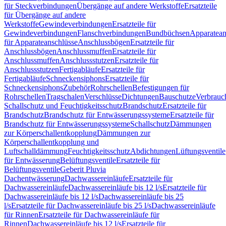
für Steckverbindungen
Übergänge auf andere Werkstoffe
Ersatzteile
für Übergänge auf andere
Werkstoffe
Gewindeverbindungen
Ersatzteile für
Gewindeverbindungen
Flanschverbindungen
Bundbüchsen
Apparatean
für Apparateanschlüsse
Anschlussbögen
Ersatzteile für
Anschlussbögen
Anschlussmuffen
Ersatzteile für
Anschlussmuffen
Anschlussstutzen
Ersatzteile für
Anschlussstutzen
Fertigabläufe
Ersatzteile für
Fertigabläufe
Schneckensiphons
Ersatzteile für
Schneckensiphons
Zubehör
Rohrschellen
Befestigungen für
Rohrschellen
Tragschalen
Verschlüsse
Dichtungen
Bauschutze
Verbrauc
Schallschutz und Feuchtigkeitsschutz
Brandschutz
Ersatzteile für
Brandschutz
Brandschutz für Entwässerungssysteme
Ersatzteile für
Brandschutz für Entwässerungssysteme
Schallschutz
Dämmungen
zur Körperschallentkopplung
Dämmungen zur
Körperschallentkopplung und
Luftschalldämmung
Feuchtigkeitsschutz
Abdichtungen
Lüftungsventile
für Entwässerung
Belüftungsventile
Ersatzteile für
Belüftungsventile
Geberit Pluvia
Dachentwässerung
Dachwassereinläufe
Ersatzteile für
Dachwassereinläufe
Dachwassereinläufe bis 12 l/s
Ersatzteile für
Dachwassereinläufe bis 12 l/s
Dachwassereinläufe bis 25
l/s
Ersatzteile für Dachwassereinläufe bis 25 l/s
Dachwassereinläufe
für Rinnen
Ersatzteile für Dachwassereinläufe für
Rinnen
Dachwassereinläufe bis 12 l/s
Ersatzteile für