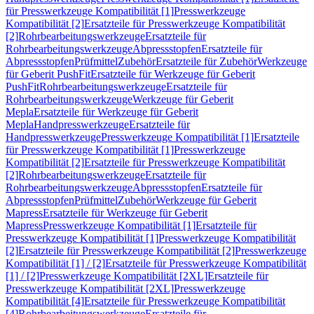
für Presswerkzeuge Kompatibilität [1]
Presswerkzeuge
Kompatibilität [2]
Ersatzteile für Presswerkzeuge Kompatibilität
[2]
Rohrbearbeitungswerkzeuge
Ersatzteile für
Rohrbearbeitungswerkzeuge
Abpressstopfen
Ersatzteile für
Abpressstopfen
Prüfmittel
Zubehör
Ersatzteile für Zubehör
Werkzeuge
für Geberit PushFit
Ersatzteile für Werkzeuge für Geberit
PushFit
Rohrbearbeitungswerkzeuge
Ersatzteile für
Rohrbearbeitungswerkzeuge
Werkzeuge für Geberit
Mepla
Ersatzteile für Werkzeuge für Geberit
Mepla
Handpresswerkzeuge
Ersatzteile für
Handpresswerkzeuge
Presswerkzeuge Kompatibilität [1]
Ersatzteile
für Presswerkzeuge Kompatibilität [1]
Presswerkzeuge
Kompatibilität [2]
Ersatzteile für Presswerkzeuge Kompatibilität
[2]
Rohrbearbeitungswerkzeuge
Ersatzteile für
Rohrbearbeitungswerkzeuge
Abpressstopfen
Ersatzteile für
Abpressstopfen
Prüfmittel
Zubehör
Werkzeuge für Geberit
Mapress
Ersatzteile für Werkzeuge für Geberit
Mapress
Presswerkzeuge Kompatibilität [1]
Ersatzteile für
Presswerkzeuge Kompatibilität [1]
Presswerkzeuge Kompatibilität
[2]
Ersatzteile für Presswerkzeuge Kompatibilität [2]
Presswerkzeuge
Kompatibilität [1] / [2]
Ersatzteile für Presswerkzeuge Kompatibilität
[1] / [2]
Presswerkzeuge Kompatibilität [2XL]
Ersatzteile für
Presswerkzeuge Kompatibilität [2XL]
Presswerkzeuge
Kompatibilität [4]
Ersatzteile für Presswerkzeuge Kompatibilität
[4]
Rohrbearbeitungswerkzeuge
Ersatzteile für