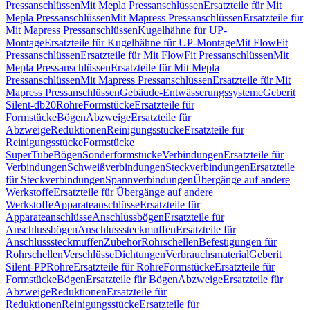
Pressanschlüssen
Mit Mepla Pressanschlüssen
Ersatzteile für Mit
Mepla Pressanschlüssen
Mit Mapress Pressanschlüssen
Ersatzteile für
Mit Mapress Pressanschlüssen
Kugelhähne für UP-
Montage
Ersatzteile für Kugelhähne für UP-Montage
Mit FlowFit
Pressanschlüssen
Ersatzteile für Mit FlowFit Pressanschlüssen
Mit
Mepla Pressanschlüssen
Ersatzteile für Mit Mepla
Pressanschlüssen
Mit Mapress Pressanschlüssen
Ersatzteile für Mit
Mapress Pressanschlüssen
Gebäude-Entwässerungssysteme
Geberit
Silent-db20
Rohre
Formstücke
Ersatzteile für
Formstücke
Bögen
Abzweige
Ersatzteile für
Abzweige
Reduktionen
Reinigungsstücke
Ersatzteile für
Reinigungsstücke
Formstücke
SuperTube
Bögen
Sonderformstücke
Verbindungen
Ersatzteile für
Verbindungen
Schweißverbindungen
Steckverbindungen
Ersatzteile
für Steckverbindungen
Spannverbindungen
Übergänge auf andere
Werkstoffe
Ersatzteile für Übergänge auf andere
Werkstoffe
Apparateanschlüsse
Ersatzteile für
Apparateanschlüsse
Anschlussbögen
Ersatzteile für
Anschlussbögen
Anschlusssteckmuffen
Ersatzteile für
Anschlusssteckmuffen
Zubehör
Rohrschellen
Befestigungen für
Rohrschellen
Verschlüsse
Dichtungen
Verbrauchsmaterial
Geberit
Silent-PP
Rohre
Ersatzteile für Rohre
Formstücke
Ersatzteile für
Formstücke
Bögen
Ersatzteile für Bögen
Abzweige
Ersatzteile für
Abzweige
Reduktionen
Ersatzteile für
Reduktionen
Reinigungsstücke
Ersatzteile für