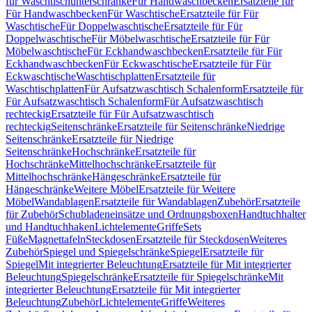
für Waschtischunterschränke
Für Handwaschbecken
Ersatzteile für
Für Handwaschbecken
Für Waschtische
Ersatzteile für Für
Waschtische
Für Doppelwaschtische
Ersatzteile für Für
Doppelwaschtische
Für Möbelwaschtische
Ersatzteile für Für
Möbelwaschtische
Für Eckhandwaschbecken
Ersatzteile für Für
Eckhandwaschbecken
Für Eckwaschtische
Ersatzteile für Für
Eckwaschtische
Waschtischplatten
Ersatzteile für
Waschtischplatten
Für Aufsatzwaschtisch Schalenform
Ersatzteile für
Für Aufsatzwaschtisch Schalenform
Für Aufsatzwaschtisch
rechteckig
Ersatzteile für Für Aufsatzwaschtisch
rechteckig
Seitenschränke
Ersatzteile für Seitenschränke
Niedrige
Seitenschränke
Ersatzteile für Niedrige
Seitenschränke
Hochschränke
Ersatzteile für
Hochschränke
Mittelhochschränke
Ersatzteile für
Mittelhochschränke
Hängeschränke
Ersatzteile für
Hängeschränke
Weitere Möbel
Ersatzteile für Weitere
Möbel
Wandablagen
Ersatzteile für Wandablagen
Zubehör
Ersatzteile
für Zubehör
Schubladeneinsätze und Ordnungsboxen
Handtuchhalter
und Handtuchhaken
Lichtelemente
Griffe
Sets
Füße
Magnettafeln
Steckdosen
Ersatzteile für Steckdosen
Weiteres
Zubehör
Spiegel und Spiegelschränke
Spiegel
Ersatzteile für
Spiegel
Mit integrierter Beleuchtung
Ersatzteile für Mit integrierter
Beleuchtung
Spiegelschränke
Ersatzteile für Spiegelschränke
Mit
integrierter Beleuchtung
Ersatzteile für Mit integrierter
Beleuchtung
Zubehör
Lichtelemente
Griffe
Weiteres