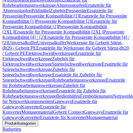
Rohrbearbeitungswerkzeuge
Abpressstopfen
Ersatzteile für
Abpressstopfen
Prüfmittel
Zubehör
Pressgeräte
Ersatzteile für
Pressgeräte
Pressgeräte Kompatibilität [1]
Ersatzteile für Pressgeräte
Kompatibilität [1]
Pressgeräte Kompatibilität [2]
Ersatzteile für
Pressgeräte Kompatibilität [2]
Pressgeräte Kompatibilität
[2XL]
Ersatzteile für Pressgeräte Kompatibilität [2XL]
Pressgeräte
Kompatibilität [4] / [2]
Ersatzteile für Pressgeräte Kompatibilität [4] /
[2]
Universalkoffer
Universalkoffer
Werkzeuge für Geberit Silent-
db20 / Geberit PE
Ersatzteile für Werkzeuge für Geberit Silent-db20
/ Geberit PE
Elektroschweißwerkzeuge
Ersatzteile für
Elektroschweißwerkzeuge
Zubehör für
Elektroschweißwerkzeuge
Spiegelschweißwerkzeuge
Ersatzteile für
Spiegelschweißwerkzeuge
Zubehör für
Spiegelschweißwerkzeuge
Ersatzteile für Zubehör für
Spiegelschweißwerkzeuge
Rohrbearbeitungswerkzeuge
Ersatzteile
für Rohrbearbeitungswerkzeuge
Zubehör für
Rohrbearbeitungswerkzeuge
Ersatzteile für Zubehör für
Rohrbearbeitungswerkzeuge
Bedienhilfen
Fernbedienungen
Netzwerk
für Netzwerkkomponenten
Gateways
Ersatzteile für
Gateways
Konverter
Ersatzteile für
Konverter
Montagematerial
Geberit Connect
Gateways
Ersatzteile für
Gateways
Konverter
Ersatzteile für Konverter
Montagematerial
Produktkategorien
Badserien