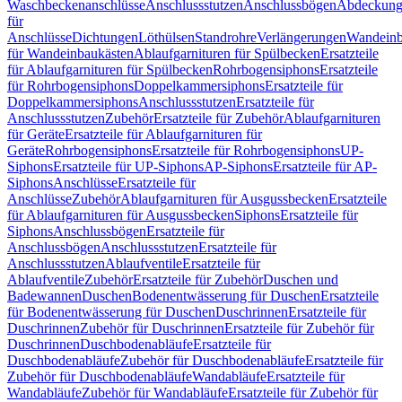
Waschbeckenanschlüsse
Anschlussstutzen
Anschlussbögen
Abdeckung
für
Anschlüsse
Dichtungen
Löthülsen
Standrohre
Verlängerungen
Wandeinb
für Wandeinbaukästen
Ablaufgarnituren für Spülbecken
Ersatzteile
für Ablaufgarnituren für Spülbecken
Rohrbogensiphons
Ersatzteile
für Rohrbogensiphons
Doppelkammersiphons
Ersatzteile für
Doppelkammersiphons
Anschlussstutzen
Ersatzteile für
Anschlussstutzen
Zubehör
Ersatzteile für Zubehör
Ablaufgarnituren
für Geräte
Ersatzteile für Ablaufgarnituren für
Geräte
Rohrbogensiphons
Ersatzteile für Rohrbogensiphons
UP-
Siphons
Ersatzteile für UP-Siphons
AP-Siphons
Ersatzteile für AP-
Siphons
Anschlüsse
Ersatzteile für
Anschlüsse
Zubehör
Ablaufgarnituren für Ausgussbecken
Ersatzteile
für Ablaufgarnituren für Ausgussbecken
Siphons
Ersatzteile für
Siphons
Anschlussbögen
Ersatzteile für
Anschlussbögen
Anschlussstutzen
Ersatzteile für
Anschlussstutzen
Ablaufventile
Ersatzteile für
Ablaufventile
Zubehör
Ersatzteile für Zubehör
Duschen und
Badewannen
Duschen
Bodenentwässerung für Duschen
Ersatzteile
für Bodenentwässerung für Duschen
Duschrinnen
Ersatzteile für
Duschrinnen
Zubehör für Duschrinnen
Ersatzteile für Zubehör für
Duschrinnen
Duschbodenabläufe
Ersatzteile für
Duschbodenabläufe
Zubehör für Duschbodenabläufe
Ersatzteile für
Zubehör für Duschbodenabläufe
Wandabläufe
Ersatzteile für
Wandabläufe
Zubehör für Wandabläufe
Ersatzteile für Zubehör für