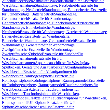
Zubehör
Steckdosen
Armaturen
Waschtischarmaturen
Ersatzteile für
Waschtischarmaturen
Standmontage, Netzbetrieb
Ersatzteile für
Standmontage, Netzbetrieb
Standmontage, Batteriebetrieb
Ersatzteile
für Standmontage, Batteriebetrieb
Standmontage,
Generatorbetrieb
Ersatzteile für Standmontage,
Generatorbetrieb
Standmontage, Einhebelmischer
Ersatzteile für
Standmontage, Einhebelmischer
Wandmontage,
Netzbetrieb
Ersatzteile für Wandmontage, Netzbetrieb
Wandmontage,
Batteriebetrieb
Ersatzteile für Wandmontage,
Batteriebetrieb
Wandmontage, Generatorbetrieb
Ersatzteile für
Wandmontage, Generatorbetrieb
Wandmontage,
Zweigriffmischer
Ersatzteile für Wandmontage,
Zweigriffmischer
Zubehör
Ersatzteile für Zubehör
Für
Waschtischarmaturen
Ersatzteile für Für
Waschtischarmaturen
Apparateanschlüsse für Waschplatz,
Spülbecken, Geräte und Ausgussbecken
Ablaufgarnituren für
Waschbecken
Ersatzteile für Ablaufgarnituren für
Waschbecken
Rohrbogensiphons
Ersatzteile für
Rohrbogensiphons
Rohrbogensiphons, Raumsparmodell
Ersatzteile
für Rohrbogensiphons, Raumsparmodell
Tauchrohrsiphons für
Waschbecken
Ersatzteile für Tauchrohrsiphons für
Waschbecken
Tauchrohrsiphons für Waschbecken,
Raumsparmodell
Ersatzteile für Tauchrohrsiphons für Waschbecken,
Raumsparmodell
UP-Siphons
Ersatzteile für UP-
Siphons
Waschbeckenanschlüsse
Ersatzteile für