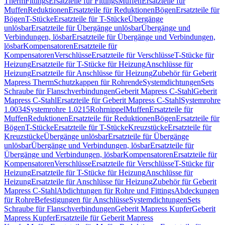
Therm
Fittings
Ersatzteile für Fittings
Muffen
Ersatzteile für
Muffen
Reduktionen
Ersatzteile für Reduktionen
Bögen
Ersatzteile für
Bögen
T-Stücke
Ersatzteile für T-Stücke
Übergänge
unlösbar
Ersatzteile für Übergänge unlösbar
Übergänge und
Verbindungen, lösbar
Ersatzteile für Übergänge und Verbindungen,
lösbar
Kompensatoren
Ersatzteile für
Kompensatoren
Verschlüsse
Ersatzteile für Verschlüsse
T-Stücke für
Heizung
Ersatzteile für T-Stücke für Heizung
Anschlüsse für
Heizung
Ersatzteile für Anschlüsse für Heizung
Zubehör für Geberit
Mapress Therm
Schutzkappen für Rohrende
Systemdichtungen
Sets
Schraube für Flanschverbindungen
Geberit Mapress C-Stahl
Geberit
Mapress C-Stahl
Ersatzteile für Geberit Mapress C-Stahl
Systemrohre
1.0034
Systemrohre 1.0215
Rohrnippel
Muffen
Ersatzteile für
Muffen
Reduktionen
Ersatzteile für Reduktionen
Bögen
Ersatzteile für
Bögen
T-Stücke
Ersatzteile für T-Stücke
Kreuzstücke
Ersatzteile für
Kreuzstücke
Übergänge unlösbar
Ersatzteile für Übergänge
unlösbar
Übergänge und Verbindungen, lösbar
Ersatzteile für
Übergänge und Verbindungen, lösbar
Kompensatoren
Ersatzteile für
Kompensatoren
Verschlüsse
Ersatzteile für Verschlüsse
T-Stücke für
Heizung
Ersatzteile für T-Stücke für Heizung
Anschlüsse für
Heizung
Ersatzteile für Anschlüsse für Heizung
Zubehör für Geberit
Mapress C-Stahl
Abdichtungen für Rohre und Fittings
Abdeckungen
für Rohre
Befestigungen für Anschlüsse
Systemdichtungen
Sets
Schraube für Flanschverbindungen
Geberit Mapress Kupfer
Geberit
Mapress Kupfer
Ersatzteile für Geberit Mapress