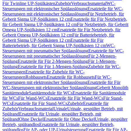
Für Twinline UP-Spülkästen
Zubehör
Verbrauchsmaterial
WC-
Steuerungen mit elektronischer Spülauslösung
Ersatzteile für WC-
Steuerungen mit elektronischer Spülauslösung
Für Netzbetrieb, für
Geberit Sigma UP-Spülkästen 12 cm
Ersatzteile für Für Netzbetrieb,
für Geberit Sigma UP-Spülkästen 12 cm
Für Netzbetrieb, für Geberit
Omega UP-Spülkästen 12 cm
Ersatzteile für Für Netzbetrieb, für
Geberit Omega UP-Spülkästen 12 cm
Für Batteriebetrieb, für
Geberit Sigma UP-Spülkästen 12 cm
Ersatzteile für Für
Batteriebetrieb, für Geberit Sigma UP-Spülkästen 12 cm
WC-
Steuerungen mit pneumatischer Spülauslösung
Ersatzteile für WC-
Steuerungen mit pneumatischer Spülauslösung
Für 2-Mengen-
Spülung
Ersatzteile für Für 2-Mengen-Spülung
Für 1-Mengen-
Spülung
Ersatzteile für Für 1-Mengen-Spülung
Zubehör für WC-
Steuerungen
Ersatzteile für Zubehör für WC-
Steuerungen
Rohbausets
Ersatzteile für Rohbausets
Für WC-
Steuerungen mit elektronischer Spülauslösung
Ersatzteile für Für
WC-Steuerungen mit elektronischer Spülauslösung
Geberit Monolith
Sanitärmodule
Sanitärmodule für WCs
Ersatzteile für Sanitärmodule
für WCs
Für Wand-WCs
Ersatzteile für Für Wand-WCs
Für Stand-
WCs
Ersatzteile für Für Stand-WCs
Zubehör
Ersatzteile für
Zubehör
Verbrauchsmaterial
Urinale
Urinale, gespülter Betrieb, mit
Spülrand
Ersatzteile für Urinale, gespülter Betrieb, mit
Spülrand
Ohne Deckel
Ersatzteile für Ohne Deckel
Urinale, gespülter
Betrieb, spülrandlos
Ersatzteile für Urinale, gespülter Betrieb,
spülrandlos
Für AP- oder UP-Urinalsteuerung
Ersatzteile für Für AP-