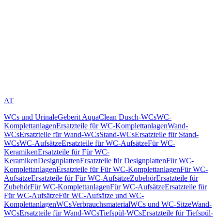
AT
WCs und Urinale
Geberit AquaClean Dusch-WCs
WC-
Komplettanlagen
Ersatzteile für WC-Komplettanlagen
Wand-
WCs
Ersatzteile für Wand-WCs
Stand-WCs
Ersatzteile für Stand-
WCs
WC-Aufsätze
Ersatzteile für WC-Aufsätze
Für WC-
Keramiken
Ersatzteile für Für WC-
Keramiken
Designplatten
Ersatzteile für Designplatten
Für WC-
Komplettanlagen
Ersatzteile für Für WC-Komplettanlagen
Für WC-
Aufsätze
Ersatzteile für Für WC-Aufsätze
Zubehör
Ersatzteile für
Zubehör
Für WC-Komplettanlagen
Für WC-Aufsätze
Ersatzteile für
Für WC-Aufsätze
Für WC-Aufsätze und WC-
Komplettanlagen
WCs
Verbrauchsmaterial
WCs und WC-Sitze
Wand-
WCs
Ersatzteile für Wand-WCs
Tiefspül-WCs
Ersatzteile für Tiefspül-