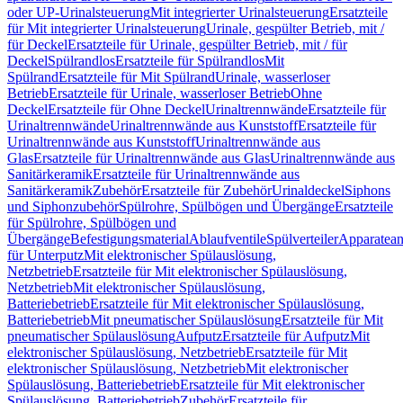
oder UP-Urinalsteuerung
Mit integrierter Urinalsteuerung
Ersatzteile
für Mit integrierter Urinalsteuerung
Urinale, gespülter Betrieb, mit /
für Deckel
Ersatzteile für Urinale, gespülter Betrieb, mit / für
Deckel
Spülrandlos
Ersatzteile für Spülrandlos
Mit
Spülrand
Ersatzteile für Mit Spülrand
Urinale, wasserloser
Betrieb
Ersatzteile für Urinale, wasserloser Betrieb
Ohne
Deckel
Ersatzteile für Ohne Deckel
Urinaltrennwände
Ersatzteile für
Urinaltrennwände
Urinaltrennwände aus Kunststoff
Ersatzteile für
Urinaltrennwände aus Kunststoff
Urinaltrennwände aus
Glas
Ersatzteile für Urinaltrennwände aus Glas
Urinaltrennwände aus
Sanitärkeramik
Ersatzteile für Urinaltrennwände aus
Sanitärkeramik
Zubehör
Ersatzteile für Zubehör
Urinaldeckel
Siphons
und Siphonzubehör
Spülrohre, Spülbögen und Übergänge
Ersatzteile
für Spülrohre, Spülbögen und
Übergänge
Befestigungsmaterial
Ablaufventile
Spülverteiler
Apparatean
für Unterputz
Mit elektronischer Spülauslösung,
Netzbetrieb
Ersatzteile für Mit elektronischer Spülauslösung,
Netzbetrieb
Mit elektronischer Spülauslösung,
Batteriebetrieb
Ersatzteile für Mit elektronischer Spülauslösung,
Batteriebetrieb
Mit pneumatischer Spülauslösung
Ersatzteile für Mit
pneumatischer Spülauslösung
Aufputz
Ersatzteile für Aufputz
Mit
elektronischer Spülauslösung, Netzbetrieb
Ersatzteile für Mit
elektronischer Spülauslösung, Netzbetrieb
Mit elektronischer
Spülauslösung, Batteriebetrieb
Ersatzteile für Mit elektronischer
Spülauslösung, Batteriebetrieb
Zubehör
Ersatzteile für