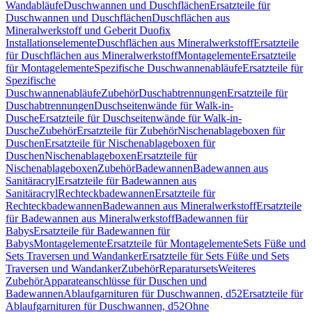
Wandabläufe
Duschwannen und Duschflächen
Ersatzteile für
Duschwannen und Duschflächen
Duschflächen aus
Mineralwerkstoff und Geberit Duofix
Installationselemente
Duschflächen aus Mineralwerkstoff
Ersatzteile
für Duschflächen aus Mineralwerkstoff
Montagelemente
Ersatzteile
für Montagelemente
Spezifische Duschwannenabläufe
Ersatzteile für
Spezifische
Duschwannenabläufe
Zubehör
Duschabtrennungen
Ersatzteile für
Duschabtrennungen
Duschseitenwände für Walk-in-
Dusche
Ersatzteile für Duschseitenwände für Walk-in-
Dusche
Zubehör
Ersatzteile für Zubehör
Nischenablageboxen für
Duschen
Ersatzteile für Nischenablageboxen für
Duschen
Nischenablageboxen
Ersatzteile für
Nischenablageboxen
Zubehör
Badewannen
Badewannen aus
Sanitäracryl
Ersatzteile für Badewannen aus
Sanitäracryl
Rechteckbadewannen
Ersatzteile für
Rechteckbadewannen
Badewannen aus Mineralwerkstoff
Ersatzteile
für Badewannen aus Mineralwerkstoff
Badewannen für
Babys
Ersatzteile für Badewannen für
Babys
Montagelemente
Ersatzteile für Montagelemente
Sets Füße und
Sets Traversen und Wandanker
Ersatzteile für Sets Füße und Sets
Traversen und Wandanker
Zubehör
Reparatursets
Weiteres
Zubehör
Apparateanschlüsse für Duschen und
Badewannen
Ablaufgarnituren für Duschwannen, d52
Ersatzteile für
Ablaufgarnituren für Duschwannen, d52
Ohne