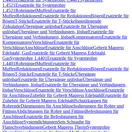
1.4521
Ersatzteile für Systemrohre
1.4521
Rohrnippel
Muffen
Ersatzteile für
Muffen
Reduktionen
Ersatzteile für Reduktionen
Bögen
Ersatzteile für
Bögen
T-Stücke
Ersatzteile für T-Stücke
Innenliegende
Zirkulation
Übergänge unlösbar
Ersatzteile für Übergänge
unlösbar
Übergänge und Verbindungen, lösbar
Ersatzteile für
Übergänge und Verbindungen, lösbar
Kompensatoren
Ersatzteile für
Kompensatoren
Verschlüsse
Ersatzteile für
Verschlüsse
Anschlüsse
Ersatzteile für Anschlüsse
Geberit Mapress
Edelstahl, Gas
Ersatzteile für Geberit Mapress Edelstahl,
Gas
Systemrohre 1.4401
Ersatzteile für Systemrohre
1.4401
Rohrnippel
Muffen
Ersatzteile für
Muffen
Reduktionen
Ersatzteile für Reduktionen
Bögen
Ersatzteile für
Bögen
T-Stücke
Ersatzteile für T-Stücke
Übergänge
unlösbar
Ersatzteile für Übergänge unlösbar
Übergänge und
Verbindungen, lösbar
Ersatzteile für Übergänge und Verbindungen,
lösbar
Verschlüsse
Ersatzteile für Verschlüsse
Anschlüsse
Ersatzteile
für Anschlüsse
Zubehör für Geberit Mapress Edelstahl
Ersatzteile für
Zubehör für Geberit Mapress Edelstahl
Schutzkappen für
Rohrende
Dämmungen für Anschlüsse
Isolierungen für Rohre und
Fittings
Abdichtungen für Rohre und Fittings
Befestigungen für
Anschlüsse
Ersatzteile für Befestigungen für
Anschlüsse
Systemdichtungen
Sets Schraube für
Flanschverbindungen
Geberit Mapress Therm
Systemrohre