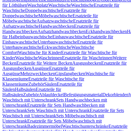
für Löthülsen
Waschplatz
Waschtische
Waschtische
Ersatzteile für
Waschtische
Doppelwaschtische
Ersatzteile für
Doppelwaschtische
Möbelwaschtische
Ersatzteile für
Möbelwaschtische
Aufsatzwaschtische
Ersatzteile für
Aufsatzwaschtische
Handwaschbecken
Ersatzteile für
Handwaschbecken
Aufsatzhandwaschbecken
Eckhandwaschbecken
H
für Halbeinbauwaschtische
Einbauwaschtische
Ersatzteile für
Einbauwaschtische
Unterbauwaschtische
Ersatzteile für
Unterbauwaschtische
Eckwaschtische
Waschtische
Comfort
Waschtische für Kinder
Ersatzteile für Waschtische für
Kinder
Waschtische
Waschrinnen
Ersatzteile für Waschrinnen
Weitere
Becken
Ersatzteile für Weitere Becken
Ausgussbecken
Ersatzteile für
Ausgussbecken
Ausgüsse
Ersatzteile für
Ausgüsse
Mehrzweckbecken
Gipsfangbecken
Waschtische für
Klassenräume
Ersatzteile für Waschtische für
Klassenräume
Zubehör
Säulen
Ersatzteile für
Säulen
Halbsäulen
Ersatzteile für
Halbsäulen
Zubehör
Ablaufdeckel
Befestigungsmaterial
Dekorblenden
W
Waschtisch mit Unterschrank
Sets Handwaschbecken mit
Unterschrank
Ersatzteile für Sets Handwaschbecken mit
Unterschrank
Sets Waschtisch mit Unterschrank
Ersatzteile für Sets
Waschtisch mit Unterschrank
Sets Möbelwaschtisch mit
Unterschrank
Ersatzteile für Sets Möbelwaschtisch mit
Unterschrank
Badezimmermöbel
Waschtischunterschränke
Ersatzteile