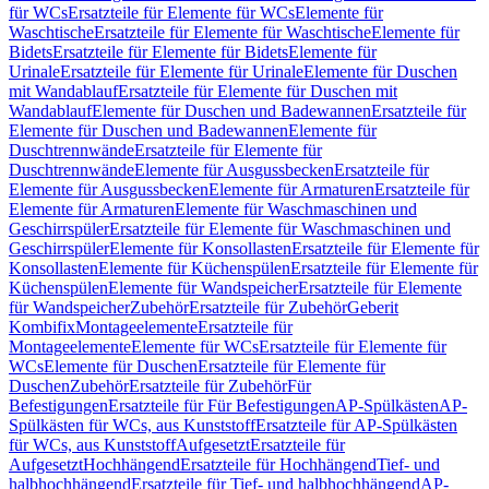
für WCs
Ersatzteile für Elemente für WCs
Elemente für
Waschtische
Ersatzteile für Elemente für Waschtische
Elemente für
Bidets
Ersatzteile für Elemente für Bidets
Elemente für
Urinale
Ersatzteile für Elemente für Urinale
Elemente für Duschen
mit Wandablauf
Ersatzteile für Elemente für Duschen mit
Wandablauf
Elemente für Duschen und Badewannen
Ersatzteile für
Elemente für Duschen und Badewannen
Elemente für
Duschtrennwände
Ersatzteile für Elemente für
Duschtrennwände
Elemente für Ausgussbecken
Ersatzteile für
Elemente für Ausgussbecken
Elemente für Armaturen
Ersatzteile für
Elemente für Armaturen
Elemente für Waschmaschinen und
Geschirrspüler
Ersatzteile für Elemente für Waschmaschinen und
Geschirrspüler
Elemente für Konsollasten
Ersatzteile für Elemente für
Konsollasten
Elemente für Küchenspülen
Ersatzteile für Elemente für
Küchenspülen
Elemente für Wandspeicher
Ersatzteile für Elemente
für Wandspeicher
Zubehör
Ersatzteile für Zubehör
Geberit
Kombifix
Montageelemente
Ersatzteile für
Montageelemente
Elemente für WCs
Ersatzteile für Elemente für
WCs
Elemente für Duschen
Ersatzteile für Elemente für
Duschen
Zubehör
Ersatzteile für Zubehör
Für
Befestigungen
Ersatzteile für Für Befestigungen
AP-Spülkästen
AP-
Spülkästen für WCs, aus Kunststoff
Ersatzteile für AP-Spülkästen
für WCs, aus Kunststoff
Aufgesetzt
Ersatzteile für
Aufgesetzt
Hochhängend
Ersatzteile für Hochhängend
Tief- und
halbhochhängend
Ersatzteile für Tief- und halbhochhängend
AP-