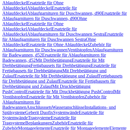
Ablaufdeckel
Ersatzteile für Ohne
Ablaufdeckel
Ablaufdeckel
Ersatzteile für
Ablaufdeckel
Ablaufgarnituren für Duschwannen, d90
Ersatzteile für
Ablaufgarnituren für Duschwannen, d90
Ohne
Ablaufdeckel
Ersatzteile für Ohne
Ablaufdeckel
Ablaufdeckel
Ersatzteile für
Ablaufdeckel
Ablaufgarnituren für Duschwannen Sestra
Ersatzteile
für Ablaufgarnituren für Duschwannen Sestra
Ohne
Ablaufdeckel
Ersatzteile für Ohne Ablaufdeckel
Zubehör für
Ablaufgarnituren für Duschwannen
Ventilstopfen
Ablaufgarnituren
für Badewannen, d52
Ersatzteile für Ablaufgarnituren für
Badewannen, d52
Mit Drehbetätigung
Ersatzteile für Mit
Drehbetätigung
Fertigbausets für Drehbetätigung
Ersatzteile für
Fertigbausets für Drehbetätigung
Mit Drehbetätigung und
Zulauf
Ersatzteile für Mit Drehbetätigung und Zulauf
Fertigbausets
für Drehbetätigung und Zulauf
Ersatzteile für Fertigbausets für
Drehbetätigung und Zulauf
Mit Druckbetätigung
PushControl
Ersatzteile für Mit Druckbetätigung PushControl
Mit
Ventilstopfen
Ersatzteile für Mit Ventilstopfen
Zubehör für
Ablaufgarnituren für
Badewannen
Anschlusssets
Wasseranschlüsse
Installations- und
Spülsysteme
Geberit Duofix
Systemwände
Ersatzteile für
Systemwände
Tragsysteme
Ersatzteile für
Tragsysteme
Beplankungen
Zubehör
Ersatzteile für
Zubehör
Montageelemente
Ersatzteile für Montageelemente
Elemente