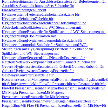
Rohre
Befestigungen für Anschlüsse
Ersatzteile für Befestigungen für
Anschlüsse
Systemdichtungen
Sets Schraube für
Flanschverbindungen
Geberit
Hygienesystem
Hygienespüleinheiten
Ersatzteile für
Hygienespüleinheiten
Zubehör für
Hygienespüleinheiten
Sensoren
Kabel
Abdeckungen und
Abdeckplatten
Spülkästen und WC-Steuerungen mit
Hygienespülung
Ersatzteile für Spülkästen und WC-Steuerungen mit
Hygienespülung
UP-Spülkästen mit
Hygienespülung
Hygieneeinbaumodule
Ersatzteile für
Hygieneeinbaumodule
Zubehör für Spülkästen und WC-
Steuerungen mit Hygienespülung
Ersatzteile für Zubehör für
Spülkästen und WC-Steuerungen mit
Hygienespülung
Sensoren
Kabel
Netzteile
Ersatzteile für
Netzteile
Netzwerkkomponenten
Geberit Connect Zubehör für
Geberit Hygienesystem
Ersatzteile für Geberit Connect Zubehör für
Geberit Hygienesystem
Gateways
Ersatzteile für
Gateways
Konverter
Ersatzteile für
Konverter
Sensoren
Montagematerial
Rohrarmaturen
Schrägsitzventile
E
für Schrägsitzventile
Mit FlowFit Pressanschlüssen
Ersatzteile für Mit
FlowFit Pressanschlüssen
Mit Mepla Pressanschlüssen
Ersatzteile für
Mit Mepla Pressanschlüssen
Mit Mapress
Pressanschlüssen
Ersatzteile für Mit Mapress
Pressanschlüssen
Probenahmeventile
Kugelhähne
Ersatzteile für
Kugelhähne
Mit FlowFit Pressanschlüssen
Ersatzteile für Mit FlowFit