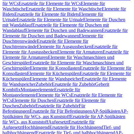
für WCs
Ersatzteile für Elemente für WCs
Elemente für
Waschtische
Ersatzteile für Elemente für Waschtische
Elemente für
Bidets
Ersatzteile für Elemente für Bidets
Elemente für
Urinale
Ersatzteile für Elemente für Urinale
Elemente für Duschen
mit Wandablauf
Ersatzteile für Elemente für Duschen mit
Wandablauf
Elemente für Duschen und Badewannen
Ersatzteile für
Elemente für Duschen und Badewannen
Elemente für
Duschtrennwände
Ersatzteile für Elemente für
Duschtrennwände
Elemente für Ausgussbecken
Ersatzteile für
Elemente für Ausgussbecken
Elemente für Armaturen
Ersatzteile für
Elemente für Armaturen
Elemente für Waschmaschinen und
Geschirrspüler
Ersatzteile für Elemente für Waschmaschinen und
Geschirrspüler
Elemente für Konsollasten
Ersatzteile für Elemente für
Konsollasten
Elemente für Küchenspülen
Ersatzteile für Elemente für
Küchenspülen
Elemente für Wandspeicher
Ersatzteile für Elemente
für Wandspeicher
Zubehör
Ersatzteile für Zubehör
Geberit
Kombifix
Montageelemente
Ersatzteile für
Montageelemente
Elemente für WCs
Ersatzteile für Elemente für
WCs
Elemente für Duschen
Ersatzteile für Elemente für
Duschen
Zubehör
Ersatzteile für Zubehör
Für
Befestigungen
Ersatzteile für Für Befestigungen
AP-Spülkästen
AP-
Spülkästen für WCs, aus Kunststoff
Ersatzteile für AP-Spülkästen
für WCs, aus Kunststoff
Aufgesetzt
Ersatzteile für
Aufgesetzt
Hochhängend
Ersatzteile für Hochhängend
Tief- und
halbhochhängend
Ersatzteile für Tief- und halbhochhängend
AP-