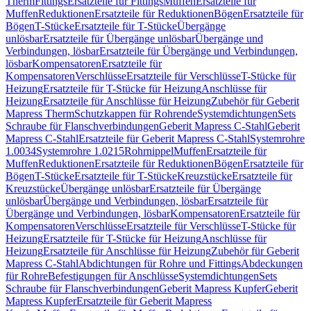
Therm
Fittings
Ersatzteile für Fittings
Muffen
Ersatzteile für
Muffen
Reduktionen
Ersatzteile für Reduktionen
Bögen
Ersatzteile für
Bögen
T-Stücke
Ersatzteile für T-Stücke
Übergänge
unlösbar
Ersatzteile für Übergänge unlösbar
Übergänge und
Verbindungen, lösbar
Ersatzteile für Übergänge und Verbindungen,
lösbar
Kompensatoren
Ersatzteile für
Kompensatoren
Verschlüsse
Ersatzteile für Verschlüsse
T-Stücke für
Heizung
Ersatzteile für T-Stücke für Heizung
Anschlüsse für
Heizung
Ersatzteile für Anschlüsse für Heizung
Zubehör für Geberit
Mapress Therm
Schutzkappen für Rohrende
Systemdichtungen
Sets
Schraube für Flanschverbindungen
Geberit Mapress C-Stahl
Geberit
Mapress C-Stahl
Ersatzteile für Geberit Mapress C-Stahl
Systemrohre
1.0034
Systemrohre 1.0215
Rohrnippel
Muffen
Ersatzteile für
Muffen
Reduktionen
Ersatzteile für Reduktionen
Bögen
Ersatzteile für
Bögen
T-Stücke
Ersatzteile für T-Stücke
Kreuzstücke
Ersatzteile für
Kreuzstücke
Übergänge unlösbar
Ersatzteile für Übergänge
unlösbar
Übergänge und Verbindungen, lösbar
Ersatzteile für
Übergänge und Verbindungen, lösbar
Kompensatoren
Ersatzteile für
Kompensatoren
Verschlüsse
Ersatzteile für Verschlüsse
T-Stücke für
Heizung
Ersatzteile für T-Stücke für Heizung
Anschlüsse für
Heizung
Ersatzteile für Anschlüsse für Heizung
Zubehör für Geberit
Mapress C-Stahl
Abdichtungen für Rohre und Fittings
Abdeckungen
für Rohre
Befestigungen für Anschlüsse
Systemdichtungen
Sets
Schraube für Flanschverbindungen
Geberit Mapress Kupfer
Geberit
Mapress Kupfer
Ersatzteile für Geberit Mapress