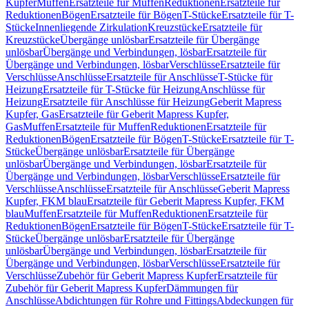
Kupfer
Muffen
Ersatzteile für Muffen
Reduktionen
Ersatzteile für
Reduktionen
Bögen
Ersatzteile für Bögen
T-Stücke
Ersatzteile für T-
Stücke
Innenliegende Zirkulation
Kreuzstücke
Ersatzteile für
Kreuzstücke
Übergänge unlösbar
Ersatzteile für Übergänge
unlösbar
Übergänge und Verbindungen, lösbar
Ersatzteile für
Übergänge und Verbindungen, lösbar
Verschlüsse
Ersatzteile für
Verschlüsse
Anschlüsse
Ersatzteile für Anschlüsse
T-Stücke für
Heizung
Ersatzteile für T-Stücke für Heizung
Anschlüsse für
Heizung
Ersatzteile für Anschlüsse für Heizung
Geberit Mapress
Kupfer, Gas
Ersatzteile für Geberit Mapress Kupfer,
Gas
Muffen
Ersatzteile für Muffen
Reduktionen
Ersatzteile für
Reduktionen
Bögen
Ersatzteile für Bögen
T-Stücke
Ersatzteile für T-
Stücke
Übergänge unlösbar
Ersatzteile für Übergänge
unlösbar
Übergänge und Verbindungen, lösbar
Ersatzteile für
Übergänge und Verbindungen, lösbar
Verschlüsse
Ersatzteile für
Verschlüsse
Anschlüsse
Ersatzteile für Anschlüsse
Geberit Mapress
Kupfer, FKM blau
Ersatzteile für Geberit Mapress Kupfer, FKM
blau
Muffen
Ersatzteile für Muffen
Reduktionen
Ersatzteile für
Reduktionen
Bögen
Ersatzteile für Bögen
T-Stücke
Ersatzteile für T-
Stücke
Übergänge unlösbar
Ersatzteile für Übergänge
unlösbar
Übergänge und Verbindungen, lösbar
Ersatzteile für
Übergänge und Verbindungen, lösbar
Verschlüsse
Ersatzteile für
Verschlüsse
Zubehör für Geberit Mapress Kupfer
Ersatzteile für
Zubehör für Geberit Mapress Kupfer
Dämmungen für
Anschlüsse
Abdichtungen für Rohre und Fittings
Abdeckungen für