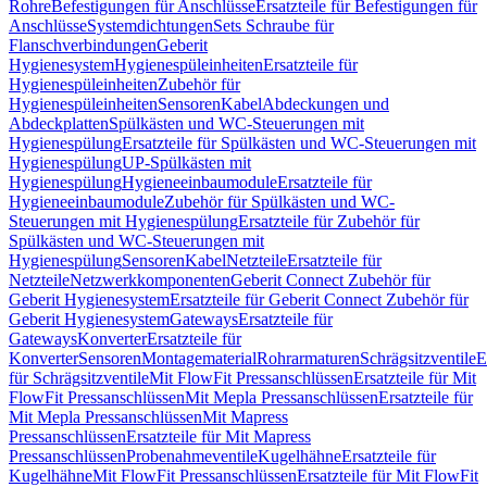
Rohre
Befestigungen für Anschlüsse
Ersatzteile für Befestigungen für
Anschlüsse
Systemdichtungen
Sets Schraube für
Flanschverbindungen
Geberit
Hygienesystem
Hygienespüleinheiten
Ersatzteile für
Hygienespüleinheiten
Zubehör für
Hygienespüleinheiten
Sensoren
Kabel
Abdeckungen und
Abdeckplatten
Spülkästen und WC-Steuerungen mit
Hygienespülung
Ersatzteile für Spülkästen und WC-Steuerungen mit
Hygienespülung
UP-Spülkästen mit
Hygienespülung
Hygieneeinbaumodule
Ersatzteile für
Hygieneeinbaumodule
Zubehör für Spülkästen und WC-
Steuerungen mit Hygienespülung
Ersatzteile für Zubehör für
Spülkästen und WC-Steuerungen mit
Hygienespülung
Sensoren
Kabel
Netzteile
Ersatzteile für
Netzteile
Netzwerkkomponenten
Geberit Connect Zubehör für
Geberit Hygienesystem
Ersatzteile für Geberit Connect Zubehör für
Geberit Hygienesystem
Gateways
Ersatzteile für
Gateways
Konverter
Ersatzteile für
Konverter
Sensoren
Montagematerial
Rohrarmaturen
Schrägsitzventile
E
für Schrägsitzventile
Mit FlowFit Pressanschlüssen
Ersatzteile für Mit
FlowFit Pressanschlüssen
Mit Mepla Pressanschlüssen
Ersatzteile für
Mit Mepla Pressanschlüssen
Mit Mapress
Pressanschlüssen
Ersatzteile für Mit Mapress
Pressanschlüssen
Probenahmeventile
Kugelhähne
Ersatzteile für
Kugelhähne
Mit FlowFit Pressanschlüssen
Ersatzteile für Mit FlowFit