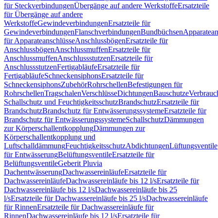
für Steckverbindungen
Übergänge auf andere Werkstoffe
Ersatzteile
für Übergänge auf andere
Werkstoffe
Gewindeverbindungen
Ersatzteile für
Gewindeverbindungen
Flanschverbindungen
Bundbüchsen
Apparatean
für Apparateanschlüsse
Anschlussbögen
Ersatzteile für
Anschlussbögen
Anschlussmuffen
Ersatzteile für
Anschlussmuffen
Anschlussstutzen
Ersatzteile für
Anschlussstutzen
Fertigabläufe
Ersatzteile für
Fertigabläufe
Schneckensiphons
Ersatzteile für
Schneckensiphons
Zubehör
Rohrschellen
Befestigungen für
Rohrschellen
Tragschalen
Verschlüsse
Dichtungen
Bauschutze
Verbrauc
Schallschutz und Feuchtigkeitsschutz
Brandschutz
Ersatzteile für
Brandschutz
Brandschutz für Entwässerungssysteme
Ersatzteile für
Brandschutz für Entwässerungssysteme
Schallschutz
Dämmungen
zur Körperschallentkopplung
Dämmungen zur
Körperschallentkopplung und
Luftschalldämmung
Feuchtigkeitsschutz
Abdichtungen
Lüftungsventile
für Entwässerung
Belüftungsventile
Ersatzteile für
Belüftungsventile
Geberit Pluvia
Dachentwässerung
Dachwassereinläufe
Ersatzteile für
Dachwassereinläufe
Dachwassereinläufe bis 12 l/s
Ersatzteile für
Dachwassereinläufe bis 12 l/s
Dachwassereinläufe bis 25
l/s
Ersatzteile für Dachwassereinläufe bis 25 l/s
Dachwassereinläufe
für Rinnen
Ersatzteile für Dachwassereinläufe für
Rinnen
Dachwassereinläufe bis 12 l/s
Ersatzteile für