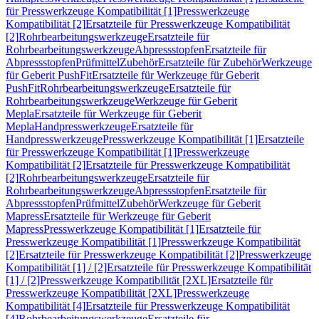
für Presswerkzeuge Kompatibilität [1]
Presswerkzeuge
Kompatibilität [2]
Ersatzteile für Presswerkzeuge Kompatibilität
[2]
Rohrbearbeitungswerkzeuge
Ersatzteile für
Rohrbearbeitungswerkzeuge
Abpressstopfen
Ersatzteile für
Abpressstopfen
Prüfmittel
Zubehör
Ersatzteile für Zubehör
Werkzeuge
für Geberit PushFit
Ersatzteile für Werkzeuge für Geberit
PushFit
Rohrbearbeitungswerkzeuge
Ersatzteile für
Rohrbearbeitungswerkzeuge
Werkzeuge für Geberit
Mepla
Ersatzteile für Werkzeuge für Geberit
Mepla
Handpresswerkzeuge
Ersatzteile für
Handpresswerkzeuge
Presswerkzeuge Kompatibilität [1]
Ersatzteile
für Presswerkzeuge Kompatibilität [1]
Presswerkzeuge
Kompatibilität [2]
Ersatzteile für Presswerkzeuge Kompatibilität
[2]
Rohrbearbeitungswerkzeuge
Ersatzteile für
Rohrbearbeitungswerkzeuge
Abpressstopfen
Ersatzteile für
Abpressstopfen
Prüfmittel
Zubehör
Werkzeuge für Geberit
Mapress
Ersatzteile für Werkzeuge für Geberit
Mapress
Presswerkzeuge Kompatibilität [1]
Ersatzteile für
Presswerkzeuge Kompatibilität [1]
Presswerkzeuge Kompatibilität
[2]
Ersatzteile für Presswerkzeuge Kompatibilität [2]
Presswerkzeuge
Kompatibilität [1] / [2]
Ersatzteile für Presswerkzeuge Kompatibilität
[1] / [2]
Presswerkzeuge Kompatibilität [2XL]
Ersatzteile für
Presswerkzeuge Kompatibilität [2XL]
Presswerkzeuge
Kompatibilität [4]
Ersatzteile für Presswerkzeuge Kompatibilität
[4]
Rohrbearbeitungswerkzeuge
Ersatzteile für