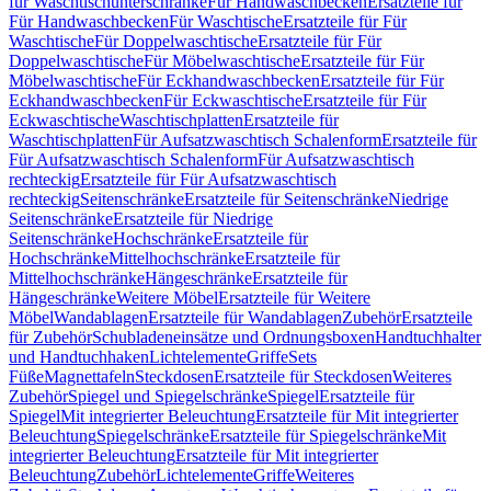
für Waschtischunterschränke
Für Handwaschbecken
Ersatzteile für
Für Handwaschbecken
Für Waschtische
Ersatzteile für Für
Waschtische
Für Doppelwaschtische
Ersatzteile für Für
Doppelwaschtische
Für Möbelwaschtische
Ersatzteile für Für
Möbelwaschtische
Für Eckhandwaschbecken
Ersatzteile für Für
Eckhandwaschbecken
Für Eckwaschtische
Ersatzteile für Für
Eckwaschtische
Waschtischplatten
Ersatzteile für
Waschtischplatten
Für Aufsatzwaschtisch Schalenform
Ersatzteile für
Für Aufsatzwaschtisch Schalenform
Für Aufsatzwaschtisch
rechteckig
Ersatzteile für Für Aufsatzwaschtisch
rechteckig
Seitenschränke
Ersatzteile für Seitenschränke
Niedrige
Seitenschränke
Ersatzteile für Niedrige
Seitenschränke
Hochschränke
Ersatzteile für
Hochschränke
Mittelhochschränke
Ersatzteile für
Mittelhochschränke
Hängeschränke
Ersatzteile für
Hängeschränke
Weitere Möbel
Ersatzteile für Weitere
Möbel
Wandablagen
Ersatzteile für Wandablagen
Zubehör
Ersatzteile
für Zubehör
Schubladeneinsätze und Ordnungsboxen
Handtuchhalter
und Handtuchhaken
Lichtelemente
Griffe
Sets
Füße
Magnettafeln
Steckdosen
Ersatzteile für Steckdosen
Weiteres
Zubehör
Spiegel und Spiegelschränke
Spiegel
Ersatzteile für
Spiegel
Mit integrierter Beleuchtung
Ersatzteile für Mit integrierter
Beleuchtung
Spiegelschränke
Ersatzteile für Spiegelschränke
Mit
integrierter Beleuchtung
Ersatzteile für Mit integrierter
Beleuchtung
Zubehör
Lichtelemente
Griffe
Weiteres