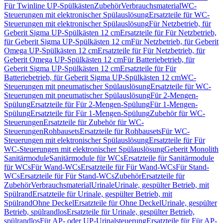
Für Twinline UP-Spülkästen
Zubehör
Verbrauchsmaterial
WC-
Steuerungen mit elektronischer Spülauslösung
Ersatzteile für WC-
Steuerungen mit elektronischer Spülauslösung
Für Netzbetrieb, für
Geberit Sigma UP-Spülkästen 12 cm
Ersatzteile für Für Netzbetrieb,
für Geberit Sigma UP-Spülkästen 12 cm
Für Netzbetrieb, für Geberit
Omega UP-Spülkästen 12 cm
Ersatzteile für Für Netzbetrieb, für
Geberit Omega UP-Spülkästen 12 cm
Für Batteriebetrieb, für
Geberit Sigma UP-Spülkästen 12 cm
Ersatzteile für Für
Batteriebetrieb, für Geberit Sigma UP-Spülkästen 12 cm
WC-
Steuerungen mit pneumatischer Spülauslösung
Ersatzteile für WC-
Steuerungen mit pneumatischer Spülauslösung
Für 2-Mengen-
Spülung
Ersatzteile für Für 2-Mengen-Spülung
Für 1-Mengen-
Spülung
Ersatzteile für Für 1-Mengen-Spülung
Zubehör für WC-
Steuerungen
Ersatzteile für Zubehör für WC-
Steuerungen
Rohbausets
Ersatzteile für Rohbausets
Für WC-
Steuerungen mit elektronischer Spülauslösung
Ersatzteile für Für
WC-Steuerungen mit elektronischer Spülauslösung
Geberit Monolith
Sanitärmodule
Sanitärmodule für WCs
Ersatzteile für Sanitärmodule
für WCs
Für Wand-WCs
Ersatzteile für Für Wand-WCs
Für Stand-
WCs
Ersatzteile für Für Stand-WCs
Zubehör
Ersatzteile für
Zubehör
Verbrauchsmaterial
Urinale
Urinale, gespülter Betrieb, mit
Spülrand
Ersatzteile für Urinale, gespülter Betrieb, mit
Spülrand
Ohne Deckel
Ersatzteile für Ohne Deckel
Urinale, gespülter
Betrieb, spülrandlos
Ersatzteile für Urinale, gespülter Betrieb,
spülrandlos
Für AP- oder UP-Urinalsteuerung
Ersatzteile für Für AP-