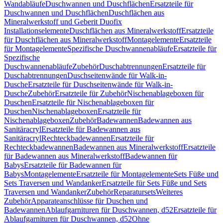
Wandabläufe
Duschwannen und Duschflächen
Ersatzteile für
Duschwannen und Duschflächen
Duschflächen aus
Mineralwerkstoff und Geberit Duofix
Installationselemente
Duschflächen aus Mineralwerkstoff
Ersatzteile
für Duschflächen aus Mineralwerkstoff
Montagelemente
Ersatzteile
für Montagelemente
Spezifische Duschwannenabläufe
Ersatzteile für
Spezifische
Duschwannenabläufe
Zubehör
Duschabtrennungen
Ersatzteile für
Duschabtrennungen
Duschseitenwände für Walk-in-
Dusche
Ersatzteile für Duschseitenwände für Walk-in-
Dusche
Zubehör
Ersatzteile für Zubehör
Nischenablageboxen für
Duschen
Ersatzteile für Nischenablageboxen für
Duschen
Nischenablageboxen
Ersatzteile für
Nischenablageboxen
Zubehör
Badewannen
Badewannen aus
Sanitäracryl
Ersatzteile für Badewannen aus
Sanitäracryl
Rechteckbadewannen
Ersatzteile für
Rechteckbadewannen
Badewannen aus Mineralwerkstoff
Ersatzteile
für Badewannen aus Mineralwerkstoff
Badewannen für
Babys
Ersatzteile für Badewannen für
Babys
Montagelemente
Ersatzteile für Montagelemente
Sets Füße und
Sets Traversen und Wandanker
Ersatzteile für Sets Füße und Sets
Traversen und Wandanker
Zubehör
Reparatursets
Weiteres
Zubehör
Apparateanschlüsse für Duschen und
Badewannen
Ablaufgarnituren für Duschwannen, d52
Ersatzteile für
Ablaufgarnituren für Duschwannen, d52
Ohne