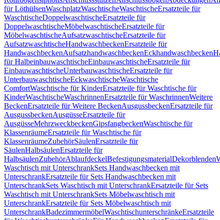
für Löthülsen
Waschplatz
Waschtische
Waschtische
Ersatzteile für
Waschtische
Doppelwaschtische
Ersatzteile für
Doppelwaschtische
Möbelwaschtische
Ersatzteile für
Möbelwaschtische
Aufsatzwaschtische
Ersatzteile für
Aufsatzwaschtische
Handwaschbecken
Ersatzteile für
Handwaschbecken
Aufsatzhandwaschbecken
Eckhandwaschbecken
H
für Halbeinbauwaschtische
Einbauwaschtische
Ersatzteile für
Einbauwaschtische
Unterbauwaschtische
Ersatzteile für
Unterbauwaschtische
Eckwaschtische
Waschtische
Comfort
Waschtische für Kinder
Ersatzteile für Waschtische für
Kinder
Waschtische
Waschrinnen
Ersatzteile für Waschrinnen
Weitere
Becken
Ersatzteile für Weitere Becken
Ausgussbecken
Ersatzteile für
Ausgussbecken
Ausgüsse
Ersatzteile für
Ausgüsse
Mehrzweckbecken
Gipsfangbecken
Waschtische für
Klassenräume
Ersatzteile für Waschtische für
Klassenräume
Zubehör
Säulen
Ersatzteile für
Säulen
Halbsäulen
Ersatzteile für
Halbsäulen
Zubehör
Ablaufdeckel
Befestigungsmaterial
Dekorblenden
W
Waschtisch mit Unterschrank
Sets Handwaschbecken mit
Unterschrank
Ersatzteile für Sets Handwaschbecken mit
Unterschrank
Sets Waschtisch mit Unterschrank
Ersatzteile für Sets
Waschtisch mit Unterschrank
Sets Möbelwaschtisch mit
Unterschrank
Ersatzteile für Sets Möbelwaschtisch mit
Unterschrank
Badezimmermöbel
Waschtischunterschränke
Ersatzteile