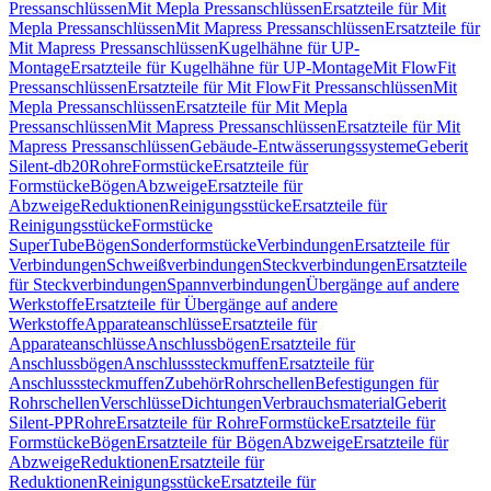
Pressanschlüssen
Mit Mepla Pressanschlüssen
Ersatzteile für Mit
Mepla Pressanschlüssen
Mit Mapress Pressanschlüssen
Ersatzteile für
Mit Mapress Pressanschlüssen
Kugelhähne für UP-
Montage
Ersatzteile für Kugelhähne für UP-Montage
Mit FlowFit
Pressanschlüssen
Ersatzteile für Mit FlowFit Pressanschlüssen
Mit
Mepla Pressanschlüssen
Ersatzteile für Mit Mepla
Pressanschlüssen
Mit Mapress Pressanschlüssen
Ersatzteile für Mit
Mapress Pressanschlüssen
Gebäude-Entwässerungssysteme
Geberit
Silent-db20
Rohre
Formstücke
Ersatzteile für
Formstücke
Bögen
Abzweige
Ersatzteile für
Abzweige
Reduktionen
Reinigungsstücke
Ersatzteile für
Reinigungsstücke
Formstücke
SuperTube
Bögen
Sonderformstücke
Verbindungen
Ersatzteile für
Verbindungen
Schweißverbindungen
Steckverbindungen
Ersatzteile
für Steckverbindungen
Spannverbindungen
Übergänge auf andere
Werkstoffe
Ersatzteile für Übergänge auf andere
Werkstoffe
Apparateanschlüsse
Ersatzteile für
Apparateanschlüsse
Anschlussbögen
Ersatzteile für
Anschlussbögen
Anschlusssteckmuffen
Ersatzteile für
Anschlusssteckmuffen
Zubehör
Rohrschellen
Befestigungen für
Rohrschellen
Verschlüsse
Dichtungen
Verbrauchsmaterial
Geberit
Silent-PP
Rohre
Ersatzteile für Rohre
Formstücke
Ersatzteile für
Formstücke
Bögen
Ersatzteile für Bögen
Abzweige
Ersatzteile für
Abzweige
Reduktionen
Ersatzteile für
Reduktionen
Reinigungsstücke
Ersatzteile für