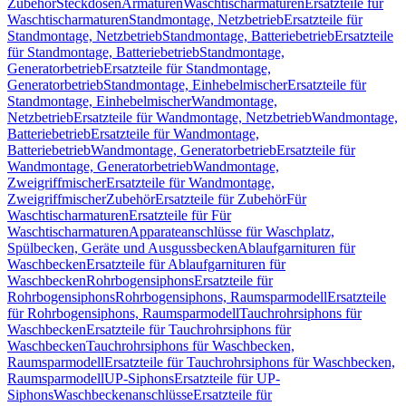
Zubehör
Steckdosen
Armaturen
Waschtischarmaturen
Ersatzteile für
Waschtischarmaturen
Standmontage, Netzbetrieb
Ersatzteile für
Standmontage, Netzbetrieb
Standmontage, Batteriebetrieb
Ersatzteile
für Standmontage, Batteriebetrieb
Standmontage,
Generatorbetrieb
Ersatzteile für Standmontage,
Generatorbetrieb
Standmontage, Einhebelmischer
Ersatzteile für
Standmontage, Einhebelmischer
Wandmontage,
Netzbetrieb
Ersatzteile für Wandmontage, Netzbetrieb
Wandmontage,
Batteriebetrieb
Ersatzteile für Wandmontage,
Batteriebetrieb
Wandmontage, Generatorbetrieb
Ersatzteile für
Wandmontage, Generatorbetrieb
Wandmontage,
Zweigriffmischer
Ersatzteile für Wandmontage,
Zweigriffmischer
Zubehör
Ersatzteile für Zubehör
Für
Waschtischarmaturen
Ersatzteile für Für
Waschtischarmaturen
Apparateanschlüsse für Waschplatz,
Spülbecken, Geräte und Ausgussbecken
Ablaufgarnituren für
Waschbecken
Ersatzteile für Ablaufgarnituren für
Waschbecken
Rohrbogensiphons
Ersatzteile für
Rohrbogensiphons
Rohrbogensiphons, Raumsparmodell
Ersatzteile
für Rohrbogensiphons, Raumsparmodell
Tauchrohrsiphons für
Waschbecken
Ersatzteile für Tauchrohrsiphons für
Waschbecken
Tauchrohrsiphons für Waschbecken,
Raumsparmodell
Ersatzteile für Tauchrohrsiphons für Waschbecken,
Raumsparmodell
UP-Siphons
Ersatzteile für UP-
Siphons
Waschbeckenanschlüsse
Ersatzteile für