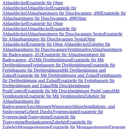
Ablaufdeckel
Ersatzteile für Ohne
Ablaufdeckel
Ablaufdeckel
Ersatzteile für
Ablaufdeckel
Ablaufgarnituren für Duschwannen, d90
Ersatzteile für
Ablaufgarnituren für Duschwannen, d90
Ohne
Ablaufdeckel
Ersatzteile für Ohne
Ablaufdeckel
Ablaufdeckel
Ersatzteile für
Ablaufdeckel
Ablaufgarnituren für Duschwannen Sestra
Ersatzteile
für Ablaufgarnituren für Duschwannen Sestra
Ohne
Ablaufdeckel
Ersatzteile für Ohne Ablaufdeckel
Zubehör für
Ablaufgarnituren für Duschwannen
Ventilstopfen
Ablaufgarnituren
für Badewannen, d52
Ersatzteile für Ablaufgarnituren für
Badewannen, d52
Mit Drehbetätigung
Ersatzteile für Mit
Drehbetätigung
Fertigbausets für Drehbetätigung
Ersatzteile für
Fertigbausets für Drehbetätigung
Mit Drehbetätigung und
Zulauf
Ersatzteile für Mit Drehbetätigung und Zulauf
Fertigbausets
für Drehbetätigung und Zulauf
Ersatzteile für Fertigbausets für
Drehbetätigung und Zulauf
Mit Druckbetätigung
PushControl
Ersatzteile für Mit Druckbetätigung PushControl
Mit
Ventilstopfen
Ersatzteile für Mit Ventilstopfen
Zubehör für
Ablaufgarnituren für
Badewannen
Anschlusssets
Wasseranschlüsse
Installations- und
Spülsysteme
Geberit Duofix
Systemwände
Ersatzteile für
Systemwände
Tragsysteme
Ersatzteile für
Tragsysteme
Beplankungen
Zubehör
Ersatzteile für
Zubehör
Montageelemente
Ersatzteile für Montageelemente
Elemente