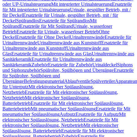
oder UP-Urinalsteuerung
Mit integrierter Urinalsteuerung
Ersatzteile
für Mit integrierter Urinalsteuerung
Urinale, gespülter Betrieb, mit /
für Deckel
Ersatzteile für Urinale, gespülter Betrieb, mit / für
Deckel
Spülrandlos
Ersatzteile für Spülrandlos
Mit
Spülrand
Ersatzteile für Mit Spülrand
Urinale, wasserloser
Betrieb
Ersatzteile für Urinale, wasserloser Betrieb
Ohne
Deckel
Ersatzteile für Ohne Deckel
Urinaltrennwände
Ersatzteile für
Urinaltrennwände
Urinaltrennwände aus Kunststoff
Ersatzteile für
Urinaltrennwände aus Kunststoff
Urinaltrennwände aus
Glas
Ersatzteile für Urinaltrennwände aus Glas
Urinaltrennwände aus
Sanitärkeramik
Ersatzteile für Urinaltrennwände aus
Sanitärkeramik
Zubehör
Ersatzteile für Zubehör
Urinaldeckel
Siphons
und Siphonzubehör
Spülrohre, Spülbögen und Übergänge
Ersatzteile
für Spülrohre, Spülbögen und
Übergänge
Befestigungsmaterial
Ablaufventile
Spülverteiler
Apparatean
für Unterputz
Mit elektronischer Spülauslösung,
Netzbetrieb
Ersatzteile für Mit elektronischer Spülauslösung,
Netzbetrieb
Mit elektronischer Spülauslösung,
Batteriebetrieb
Ersatzteile für Mit elektronischer Spülauslösung,
Batteriebetrieb
Mit pneumatischer Spülauslösung
Ersatzteile für Mit
pneumatischer Spülauslösung
Aufputz
Ersatzteile für Aufputz
Mit
elektronischer Spülauslösung, Netzbetrieb
Ersatzteile für Mit
elektronischer Spülauslösung, Netzbetrieb
Mit elektronischer
Spülauslösung, Batteriebetrieb
Ersatzteile für Mit elektronischer
Spülauslösung, Batteriebetrieb
Zubehör
Ersatzteile für