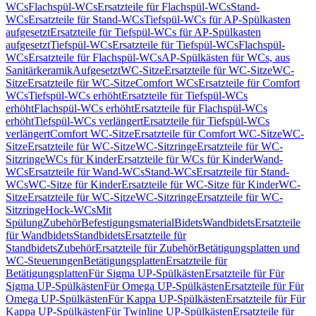
WCs
Flachspül-WCs
Ersatzteile für Flachspül-WCs
Stand-
WCs
Ersatzteile für Stand-WCs
Tiefspül-WCs für AP-Spülkasten
aufgesetzt
Ersatzteile für Tiefspül-WCs für AP-Spülkasten
aufgesetzt
Tiefspül-WCs
Ersatzteile für Tiefspül-WCs
Flachspül-
WCs
Ersatzteile für Flachspül-WCs
AP-Spülkästen für WCs, aus
Sanitärkeramik
Aufgesetzt
WC-Sitze
Ersatzteile für WC-Sitze
WC-
Sitze
Ersatzteile für WC-Sitze
Comfort WCs
Ersatzteile für Comfort
WCs
Tiefspül-WCs erhöht
Ersatzteile für Tiefspül-WCs
erhöht
Flachspül-WCs erhöht
Ersatzteile für Flachspül-WCs
erhöht
Tiefspül-WCs verlängert
Ersatzteile für Tiefspül-WCs
verlängert
Comfort WC-Sitze
Ersatzteile für Comfort WC-Sitze
WC-
Sitze
Ersatzteile für WC-Sitze
WC-Sitzringe
Ersatzteile für WC-
Sitzringe
WCs für Kinder
Ersatzteile für WCs für Kinder
Wand-
WCs
Ersatzteile für Wand-WCs
Stand-WCs
Ersatzteile für Stand-
WCs
WC-Sitze für Kinder
Ersatzteile für WC-Sitze für Kinder
WC-
Sitze
Ersatzteile für WC-Sitze
WC-Sitzringe
Ersatzteile für WC-
Sitzringe
Hock-WCs
Mit
Spülung
Zubehör
Befestigungsmaterial
Bidets
Wandbidets
Ersatzteile
für Wandbidets
Standbidets
Ersatzteile für
Standbidets
Zubehör
Ersatzteile für Zubehör
Betätigungsplatten und
WC-Steuerungen
Betätigungsplatten
Ersatzteile für
Betätigungsplatten
Für Sigma UP-Spülkästen
Ersatzteile für Für
Sigma UP-Spülkästen
Für Omega UP-Spülkästen
Ersatzteile für Für
Omega UP-Spülkästen
Für Kappa UP-Spülkästen
Ersatzteile für Für
Kappa UP-Spülkästen
Für Twinline UP-Spülkästen
Ersatzteile für