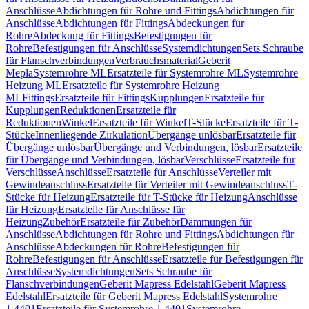
Anschlüsse
Abdichtungen für Rohre und Fittings
Abdichtungen für
Anschlüsse
Abdichtungen für Fittings
Abdeckungen für
Rohre
Abdeckung für Fittings
Befestigungen für
Rohre
Befestigungen für Anschlüsse
Systemdichtungen
Sets Schraube
für Flanschverbindungen
Verbrauchsmaterial
Geberit
Mepla
Systemrohre ML
Ersatzteile für Systemrohre ML
Systemrohre
Heizung ML
Ersatzteile für Systemrohre Heizung
ML
Fittings
Ersatzteile für Fittings
Kupplungen
Ersatzteile für
Kupplungen
Reduktionen
Ersatzteile für
Reduktionen
Winkel
Ersatzteile für Winkel
T-Stücke
Ersatzteile für T-
Stücke
Innenliegende Zirkulation
Übergänge unlösbar
Ersatzteile für
Übergänge unlösbar
Übergänge und Verbindungen, lösbar
Ersatzteile
für Übergänge und Verbindungen, lösbar
Verschlüsse
Ersatzteile für
Verschlüsse
Anschlüsse
Ersatzteile für Anschlüsse
Verteiler mit
Gewindeanschluss
Ersatzteile für Verteiler mit Gewindeanschluss
T-
Stücke für Heizung
Ersatzteile für T-Stücke für Heizung
Anschlüsse
für Heizung
Ersatzteile für Anschlüsse für
Heizung
Zubehör
Ersatzteile für Zubehör
Dämmungen für
Anschlüsse
Abdichtungen für Rohre und Fittings
Abdichtungen für
Anschlüsse
Abdeckungen für Rohre
Befestigungen für
Rohre
Befestigungen für Anschlüsse
Ersatzteile für Befestigungen für
Anschlüsse
Systemdichtungen
Sets Schraube für
Flanschverbindungen
Geberit Mapress Edelstahl
Geberit Mapress
Edelstahl
Ersatzteile für Geberit Mapress Edelstahl
Systemrohre
1.4401
Ersatzteile für Systemrohre 1.4401
Systemrohre