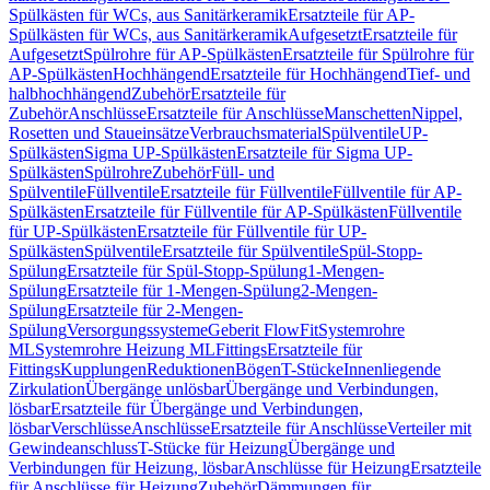
Spülkästen für WCs, aus Sanitärkeramik
Ersatzteile für AP-
Spülkästen für WCs, aus Sanitärkeramik
Aufgesetzt
Ersatzteile für
Aufgesetzt
Spülrohre für AP-Spülkästen
Ersatzteile für Spülrohre für
AP-Spülkästen
Hochhängend
Ersatzteile für Hochhängend
Tief- und
halbhochhängend
Zubehör
Ersatzteile für
Zubehör
Anschlüsse
Ersatzteile für Anschlüsse
Manschetten
Nippel,
Rosetten und Staueinsätze
Verbrauchsmaterial
Spülventile
UP-
Spülkästen
Sigma UP-Spülkästen
Ersatzteile für Sigma UP-
Spülkästen
Spülrohre
Zubehör
Füll- und
Spülventile
Füllventile
Ersatzteile für Füllventile
Füllventile für AP-
Spülkästen
Ersatzteile für Füllventile für AP-Spülkästen
Füllventile
für UP-Spülkästen
Ersatzteile für Füllventile für UP-
Spülkästen
Spülventile
Ersatzteile für Spülventile
Spül-Stopp-
Spülung
Ersatzteile für Spül-Stopp-Spülung
1-Mengen-
Spülung
Ersatzteile für 1-Mengen-Spülung
2-Mengen-
Spülung
Ersatzteile für 2-Mengen-
Spülung
Versorgungssysteme
Geberit FlowFit
Systemrohre
ML
Systemrohre Heizung ML
Fittings
Ersatzteile für
Fittings
Kupplungen
Reduktionen
Bögen
T-Stücke
Innenliegende
Zirkulation
Übergänge unlösbar
Übergänge und Verbindungen,
lösbar
Ersatzteile für Übergänge und Verbindungen,
lösbar
Verschlüsse
Anschlüsse
Ersatzteile für Anschlüsse
Verteiler mit
Gewindeanschluss
T-Stücke für Heizung
Übergänge und
Verbindungen für Heizung, lösbar
Anschlüsse für Heizung
Ersatzteile
für Anschlüsse für Heizung
Zubehör
Dämmungen für