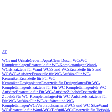
AT
WCs und Urinale
Geberit AquaClean Dusch-WCs
WC-
Komplettanlagen
Ersatzteile für WC-Komplettanlagen
Wand-
WCs
Ersatzteile für Wand-WCs
Stand-WCs
Ersatzteile für Stand-
WCs
WC-Aufsätze
Ersatzteile für WC-Aufsätze
Für WC-
Keramiken
Ersatzteile für Für WC-
Keramiken
Designplatten
Ersatzteile für Designplatten
Für WC-
Komplettanlagen
Ersatzteile für Für WC-Komplettanlagen
Für WC-
Aufsätze
Ersatzteile für Für WC-Aufsätze
Zubehör
Ersatzteile für
Zubehör
Für WC-Komplettanlagen
Für WC-Aufsätze
Ersatzteile für
Für WC-Aufsätze
Für WC-Aufsätze und WC-
Komplettanlagen
WCs
Verbrauchsmaterial
WCs und WC-Sitze
Wand-
WCs
Ersatzteile für Wand-WCs
Tiefspül-WCs
Ersatzteile für Tiefspül-