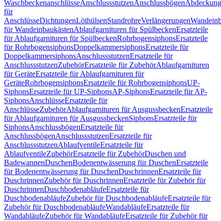
Waschbeckenanschlüsse
Anschlussstutzen
Anschlussbögen
Abdeckung
für
Anschlüsse
Dichtungen
Löthülsen
Standrohre
Verlängerungen
Wandeinb
für Wandeinbaukästen
Ablaufgarnituren für Spülbecken
Ersatzteile
für Ablaufgarnituren für Spülbecken
Rohrbogensiphons
Ersatzteile
für Rohrbogensiphons
Doppelkammersiphons
Ersatzteile für
Doppelkammersiphons
Anschlussstutzen
Ersatzteile für
Anschlussstutzen
Zubehör
Ersatzteile für Zubehör
Ablaufgarnituren
für Geräte
Ersatzteile für Ablaufgarnituren für
Geräte
Rohrbogensiphons
Ersatzteile für Rohrbogensiphons
UP-
Siphons
Ersatzteile für UP-Siphons
AP-Siphons
Ersatzteile für AP-
Siphons
Anschlüsse
Ersatzteile für
Anschlüsse
Zubehör
Ablaufgarnituren für Ausgussbecken
Ersatzteile
für Ablaufgarnituren für Ausgussbecken
Siphons
Ersatzteile für
Siphons
Anschlussbögen
Ersatzteile für
Anschlussbögen
Anschlussstutzen
Ersatzteile für
Anschlussstutzen
Ablaufventile
Ersatzteile für
Ablaufventile
Zubehör
Ersatzteile für Zubehör
Duschen und
Badewannen
Duschen
Bodenentwässerung für Duschen
Ersatzteile
für Bodenentwässerung für Duschen
Duschrinnen
Ersatzteile für
Duschrinnen
Zubehör für Duschrinnen
Ersatzteile für Zubehör für
Duschrinnen
Duschbodenabläufe
Ersatzteile für
Duschbodenabläufe
Zubehör für Duschbodenabläufe
Ersatzteile für
Zubehör für Duschbodenabläufe
Wandabläufe
Ersatzteile für
Wandabläufe
Zubehör für Wandabläufe
Ersatzteile für Zubehör für