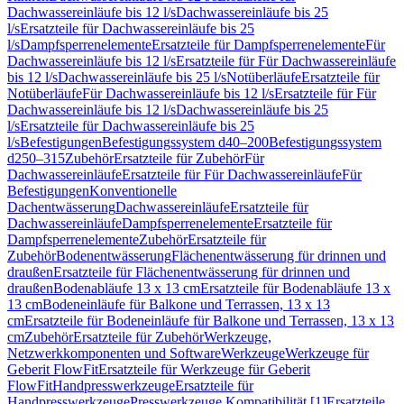
Dachwassereinläufe bis 12 l/s
Dachwassereinläufe bis 25
l/s
Ersatzteile für Dachwassereinläufe bis 25
l/s
Dampfsperrenelemente
Ersatzteile für Dampfsperrenelemente
Für
Dachwassereinläufe bis 12 l/s
Ersatzteile für Für Dachwassereinläufe
bis 12 l/s
Dachwassereinläufe bis 25 l/s
Notüberläufe
Ersatzteile für
Notüberläufe
Für Dachwassereinläufe bis 12 l/s
Ersatzteile für Für
Dachwassereinläufe bis 12 l/s
Dachwassereinläufe bis 25
l/s
Ersatzteile für Dachwassereinläufe bis 25
l/s
Befestigungen
Befestigungssystem d40–200
Befestigungssystem
d250–315
Zubehör
Ersatzteile für Zubehör
Für
Dachwassereinläufe
Ersatzteile für Für Dachwassereinläufe
Für
Befestigungen
Konventionelle
Dachentwässerung
Dachwassereinläufe
Ersatzteile für
Dachwassereinläufe
Dampfsperrenelemente
Ersatzteile für
Dampfsperrenelemente
Zubehör
Ersatzteile für
Zubehör
Bodenentwässerung
Flächenentwässerung für drinnen und
draußen
Ersatzteile für Flächenentwässerung für drinnen und
draußen
Bodenabläufe 13 x 13 cm
Ersatzteile für Bodenabläufe 13 x
13 cm
Bodeneinläufe für Balkone und Terrassen, 13 x 13
cm
Ersatzteile für Bodeneinläufe für Balkone und Terrassen, 13 x 13
cm
Zubehör
Ersatzteile für Zubehör
Werkzeuge,
Netzwerkkomponenten und Software
Werkzeuge
Werkzeuge für
Geberit FlowFit
Ersatzteile für Werkzeuge für Geberit
FlowFit
Handpresswerkzeuge
Ersatzteile für
Handpresswerkzeuge
Presswerkzeuge Kompatibilität [1]
Ersatzteile