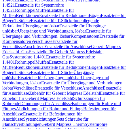
1.4521
Ersatzteile für Systemrohre
1.4521
Rohrnippel
Muffen
Ersatzteile für
Muffen
Reduktionen
Ersatzteile für Reduktionen
Bögen
Ersatzteile für
Bögen
T-Stücke
Ersatzteile für T-Stücke
Innenliegende
Zirkulation
Übergänge unlösbar
Ersatzteile für Übergänge
unlösbar
Übergänge und Verbindungen, lösbar
Ersatzteile für
Übergänge und Verbindungen, lösbar
Kompensatoren
Ersatzteile für
Kompensatoren
Verschlüsse
Ersatzteile für
Verschlüsse
Anschlüsse
Ersatzteile für Anschlüsse
Geberit Mapress
Edelstahl, Gas
Ersatzteile für Geberit Mapress Edelstahl,
Gas
Systemrohre 1.4401
Ersatzteile für Systemrohre
1.4401
Rohrnippel
Muffen
Ersatzteile für
Muffen
Reduktionen
Ersatzteile für Reduktionen
Bögen
Ersatzteile für
Bögen
T-Stücke
Ersatzteile für T-Stücke
Übergänge
unlösbar
Ersatzteile für Übergänge unlösbar
Übergänge und
Verbindungen, lösbar
Ersatzteile für Übergänge und Verbindungen,
lösbar
Verschlüsse
Ersatzteile für Verschlüsse
Anschlüsse
Ersatzteile
für Anschlüsse
Zubehör für Geberit Mapress Edelstahl
Ersatzteile für
Zubehör für Geberit Mapress Edelstahl
Schutzkappen für
Rohrende
Dämmungen für Anschlüsse
Isolierungen für Rohre und
Fittings
Abdichtungen für Rohre und Fittings
Befestigungen für
Anschlüsse
Ersatzteile für Befestigungen für
Anschlüsse
Systemdichtungen
Sets Schraube für
Flanschverbindungen
Geberit Mapress Therm
Systemrohre