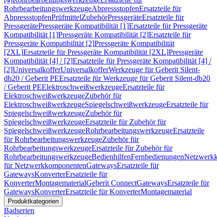
Rohrbearbeitungswerkzeuge
Abpressstopfen
Ersatzteile für
Abpressstopfen
Prüfmittel
Zubehör
Pressgeräte
Ersatzteile für
Pressgeräte
Pressgeräte Kompatibilität [1]
Ersatzteile für Pressgeräte
Kompatibilität [1]
Pressgeräte Kompatibilität [2]
Ersatzteile für
Pressgeräte Kompatibilität [2]
Pressgeräte Kompatibilität
[2XL]
Ersatzteile für Pressgeräte Kompatibilität [2XL]
Pressgeräte
Kompatibilität [4] / [2]
Ersatzteile für Pressgeräte Kompatibilität [4] /
[2]
Universalkoffer
Universalkoffer
Werkzeuge für Geberit Silent-
db20 / Geberit PE
Ersatzteile für Werkzeuge für Geberit Silent-db20
/ Geberit PE
Elektroschweißwerkzeuge
Ersatzteile für
Elektroschweißwerkzeuge
Zubehör für
Elektroschweißwerkzeuge
Spiegelschweißwerkzeuge
Ersatzteile für
Spiegelschweißwerkzeuge
Zubehör für
Spiegelschweißwerkzeuge
Ersatzteile für Zubehör für
Spiegelschweißwerkzeuge
Rohrbearbeitungswerkzeuge
Ersatzteile
für Rohrbearbeitungswerkzeuge
Zubehör für
Rohrbearbeitungswerkzeuge
Ersatzteile für Zubehör für
Rohrbearbeitungswerkzeuge
Bedienhilfen
Fernbedienungen
Netzwerk
für Netzwerkkomponenten
Gateways
Ersatzteile für
Gateways
Konverter
Ersatzteile für
Konverter
Montagematerial
Geberit Connect
Gateways
Ersatzteile für
Gateways
Konverter
Ersatzteile für Konverter
Montagematerial
Produktkategorien
Badserien