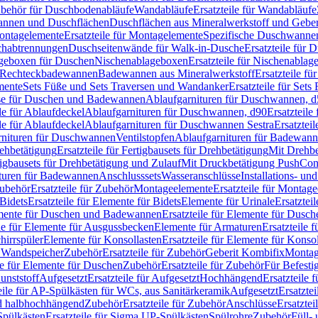
Zubehör für Duschbodenabläufe
Wandabläufe
Ersatzteile für Wandabläufe
wannen und Duschflächen
Duschflächen aus Mineralwerkstoff und Geberi
ntagelemente
Ersatzteile für Montagelemente
Spezifische Duschwanne
schabtrennungen
Duschseitenwände für Walk-in-Dusche
Ersatzteile für
lageboxen für Duschen
Nischenablageboxen
Ersatzteile für Nischenabla
ür Rechteckbadewannen
Badewannen aus Mineralwerkstoff
Ersatzteile f
mente
Sets Füße und Sets Traversen und Wandanker
Ersatzteile für Set
se für Duschen und Badewannen
Ablaufgarnituren für Duschwannen, 
ile für Ablaufdeckel
Ablaufgarnituren für Duschwannen, d90
Ersatzteil
ile für Ablaufdeckel
Ablaufgarnituren für Duschwannen Sestra
Ersatztei
rnituren für Duschwannen
Ventilstopfen
Ablaufgarnituren für Badewann
rehbetätigung
Ersatzteile für Fertigbausets für Drehbetätigung
Mit Drehbe
rtigbausets für Drehbetätigung und Zulauf
Mit Druckbetätigung PushCon
ituren für Badewannen
Anschlusssets
Wasseranschlüsse
Installations- un
ubehör
Ersatzteile für Zubehör
Montageelemente
Ersatzteile für Montag
Bidets
Ersatzteile für Elemente für Bidets
Elemente für Urinale
Ersatztei
mente für Duschen und Badewannen
Ersatzteile für Elemente für Dus
ile für Elemente für Ausgussbecken
Elemente für Armaturen
Ersatzteile 
hirrspüler
Elemente für Konsollasten
Ersatzteile für Elemente für Konso
r Wandspeicher
Zubehör
Ersatzteile für Zubehör
Geberit Kombifix
Montag
le für Elemente für Duschen
Zubehör
Ersatzteile für Zubehör
Für Befesti
unststoff
Aufgesetzt
Ersatzteile für Aufgesetzt
Hochhängend
Ersatzteile
eile für AP-Spülkästen für WCs, aus Sanitärkeramik
Aufgesetzt
Ersatztei
nd halbhochhängend
Zubehör
Ersatzteile für Zubehör
Anschlüsse
Ersatztei
pülkästen
Ersatzteile für Sigma UP-Spülkästen
Spülrohre
Zubehör
Füll- 