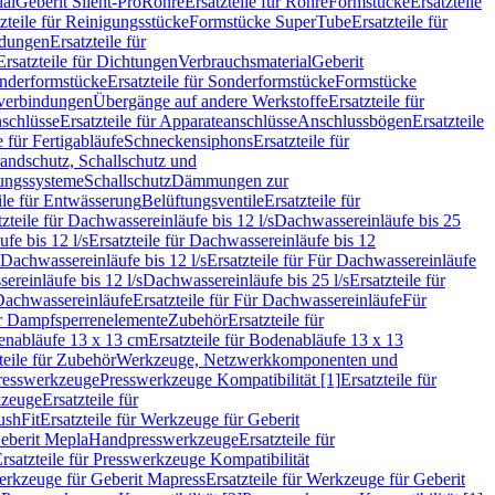
ial
Geberit Silent-Pro
Rohre
Ersatzteile für Rohre
Formstücke
Ersatzteile
zteile für Reinigungsstücke
Formstücke SuperTube
Ersatzteile für
ndungen
Ersatzteile für
Ersatzteile für Dichtungen
Verbrauchsmaterial
Geberit
nderformstücke
Ersatzteile für Sonderformstücke
Formstücke
ckverbindungen
Übergänge auf andere Werkstoffe
Ersatzteile für
schlüsse
Ersatzteile für Apparateanschlüsse
Anschlussbögen
Ersatzteile
e für Fertigabläufe
Schneckensiphons
Ersatzteile für
andschutz, Schallschutz und
rungssysteme
Schallschutz
Dämmungen zur
ile für Entwässerung
Belüftungsventile
Ersatzteile für
tzteile für Dachwassereinläufe bis 12 l/s
Dachwassereinläufe bis 25
fe bis 12 l/s
Ersatzteile für Dachwassereinläufe bis 12
Dachwassereinläufe bis 12 l/s
Ersatzteile für Für Dachwassereinläufe
ereinläufe bis 12 l/s
Dachwassereinläufe bis 25 l/s
Ersatzteile für
Dachwassereinläufe
Ersatzteile für Für Dachwassereinläufe
Für
für Dampfsperrenelemente
Zubehör
Ersatzteile für
nabläufe 13 x 13 cm
Ersatzteile für Bodenabläufe 13 x 13
teile für Zubehör
Werkzeuge, Netzwerkkomponenten und
presswerkzeuge
Presswerkzeuge Kompatibilität [1]
Ersatzteile für
kzeuge
Ersatzteile für
ushFit
Ersatzteile für Werkzeuge für Geberit
Geberit Mepla
Handpresswerkzeuge
Ersatzteile für
rsatzteile für Presswerkzeuge Kompatibilität
rkzeuge für Geberit Mapress
Ersatzteile für Werkzeuge für Geberit