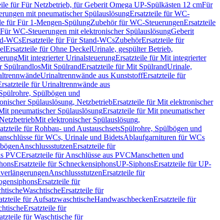
eile für Für Netzbetrieb, für Geberit Omega UP-Spülkästen 12 cm
Für
rungen mit pneumatischer Spülauslösung
Ersatzteile für WC-
ile für Für 1-Mengen-Spülung
Zubehör für WC-Steuerungen
Ersatzteile
ür Für WC-Steuerungen mit elektronischer Spülauslösung
Geberit
nd-WCs
Ersatzteile für Für Stand-WCs
Zubehör
Ersatzteile für
el
Ersatzteile für Ohne Deckel
Urinale, gespülter Betrieb,
uerung
Mit integrierter Urinalsteuerung
Ersatzteile für Mit integrierter
ür Spülrandlos
Mit Spülrand
Ersatzteile für Mit Spülrand
Urinale,
naltrennwände
Urinaltrennwände aus Kunststoff
Ersatzteile für
Ersatzteile für Urinaltrennwände aus
r Spülrohre, Spülbögen und
ronischer Spülauslösung, Netzbetrieb
Ersatzteile für Mit elektronischer
Mit pneumatischer Spülauslösung
Ersatzteile für Mit pneumatischer
 Netzbetrieb
Mit elektronischer Spülauslösung,
atzteile für Rohbau- und Austauschsets
Spülrohre, Spülbögen und
anschlüsse für WCs, Urinale und Bidets
Ablaufgarnituren für WCs
ssbögen
Anschlussstutzen
Ersatzteile für
us PVC
Ersatzteile für Anschlüsse aus PVC
Manschetten und
hons
Ersatzteile für Schneckensiphons
UP-Siphons
Ersatzteile für UP-
enverlängerungen
Anschlussstutzen
Ersatzteile für
ogensiphons
Ersatzteile für
htische
Waschtische
Ersatzteile für
atzteile für Aufsatzwaschtische
Handwaschbecken
Ersatzteile für
htische
Ersatzteile für
atzteile für Waschtische für