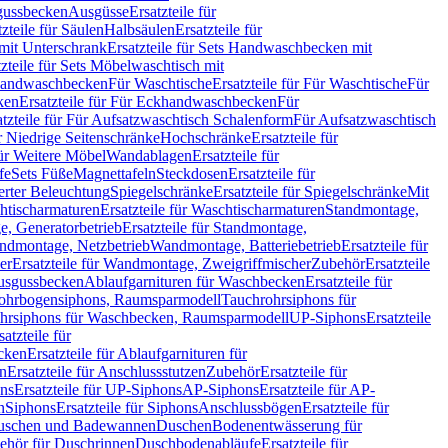
sgussbecken
Ausgüsse
Ersatzteile für
tzteile für Säulen
Halbsäulen
Ersatzteile für
mit Unterschrank
Ersatzteile für Sets Handwaschbecken mit
tzteile für Sets Möbelwaschtisch mit
 Handwaschbecken
Für Waschtische
Ersatzteile für Für Waschtische
Für
ken
Ersatzteile für Für Eckhandwaschbecken
Für
atzteile für Für Aufsatzwaschtisch Schalenform
Für Aufsatzwaschtisch
ür Niedrige Seitenschränke
Hochschränke
Ersatzteile für
für Weitere Möbel
Wandablagen
Ersatzteile für
fe
Sets Füße
Magnettafeln
Steckdosen
Ersatzteile für
ierter Beleuchtung
Spiegelschränke
Ersatzteile für Spiegelschränke
Mit
htischarmaturen
Ersatzteile für Waschtischarmaturen
Standmontage,
, Generatorbetrieb
Ersatzteile für Standmontage,
andmontage, Netzbetrieb
Wandmontage, Batteriebetrieb
Ersatzteile für
er
Ersatzteile für Wandmontage, Zweigriffmischer
Zubehör
Ersatzteile
Ausgussbecken
Ablaufgarnituren für Waschbecken
Ersatzteile für
 Rohrbogensiphons, Raumsparmodell
Tauchrohrsiphons für
rohrsiphons für Waschbecken, Raumsparmodell
UP-Siphons
Ersatzteile
satzteile für
ecken
Ersatzteile für Ablaufgarnituren für
en
Ersatzteile für Anschlussstutzen
Zubehör
Ersatzteile für
ns
Ersatzteile für UP-Siphons
AP-Siphons
Ersatzteile für AP-
n
Siphons
Ersatzteile für Siphons
Anschlussbögen
Ersatzteile für
uschen und Badewannen
Duschen
Bodenentwässerung für
behör für Duschrinnen
Duschbodenabläufe
Ersatzteile für