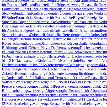
Anschlussbögen
Anschlussstutzen
Ersatzteile für Anschlussstutzen
Zub
für Formstücke
Bögen
Ersatzteile für Bögen
Abzweige
Ersatzteile für 
Formstücke SuperTube
Bögen
Ersatzteile für Bögen
Abzweige
Ersatzte
Steckverbindungen
Krallverbindungen
Übergänge auf andere Werksto
PE
Rohre
Formstücke
Ersatzteile für Formstücke
Bögen
Abzweige
Redu
SuperTube
Bögen
Sonderformstücke
Verbindungen
Ersatzteile für Ver
Übergänge auf andere Werkstoffe
Gewindeverbindungen
Ersatzteile 
für Anschlussbögen
Anschlussmuffen
Ersatzteile für Anschlussmuffen
Schneckensiphons
Zubehör
Rohrschellen
Befestigungen für Rohrschel
Feuchtigkeitsschutz
Brandschutz
Ersatzteile für Brandschutz
Brandschu
Körperschallentkopplung
Dämmungen zur Körperschallentkopplung 
Belüftungsventile
Geberit Pluvia Dachentwässerung
Dachwassereinläu
l/s
Ersatzteile für Dachwassereinläufe bis 25 l/s
Dachwassereinläufe fü
l/s
Dachwassereinläufe bis 25 l/s
Ersatzteile für Dachwassereinläufe bis
bis 12 l/s
Dachwassereinläufe bis 25 l/s
Notüberläufe
Ersatzteile für No
Dachwassereinläufe bis 25 l/s
Befestigungen
Befestigungssystem d40
Befestigungen
Konventionelle Dachentwässerung
Dachwassereinläufe
Zubehör
Bodenentwässerung
Flächenentwässerung für drinnen und d
cm
Bodeneinläufe für Balkone und Terrassen, 13 x 13 cm
Ersatzteile 
Software
Werkzeuge
Werkzeuge für Geberit FlowFit
Ersatzteile für W
Presswerkzeuge Kompatibilität [1]
Presswerkzeuge Kompatibilität [2]
Rohrbearbeitungswerkzeuge
Abpressstopfen
Ersatzteile für Abpressst
PushFit
Rohrbearbeitungswerkzeuge
Ersatzteile für Rohrbearbeitung
Handpresswerkzeuge
Presswerkzeuge Kompatibilität [1]
Ersatzteile f
[2]
Rohrbearbeitungswerkzeuge
Ersatzteile für Rohrbearbeitungswerk