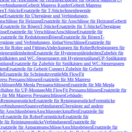
hverbindungen
Geberit Mapress Kupfer
Geberit Mapress
gen
T-Stücke
Ersatzteile für T-Stücke
Innenliegende
bar
Ersatzteile für Übergänge und Verbindungen,
nschlüsse für Heizung
Ersatzteile für Anschlüsse für Heizung
Geberit
n
Ersatzteile für Bögen
T-Stücke
Ersatzteile für T-Stücke
Übergänge
üsse
Ersatzteile für Verschlüsse
Anschlüsse
Ersatzteile für
rsatzteile für Reduktionen
Bögen
Ersatzteile für Bögen
T-
bergänge und Verbindungen, lösbar
Verschlüsse
Ersatzteile für
n für Rohre und Fittings
Abdeckungen für Rohre
Befestigungen für
ienespüleinheiten
Ersatzteile für Hygienespüleinheiten
Zubehör für
r Spülkästen und WC-Steuerungen mit Hygienespülung
UP-Spülkästen
pülung
Ersatzteile für Zubehör für Spülkästen und WC-Steuerungen
stem
Ersatzteile für Geberit Connect Zubehör für Geberit
le
Ersatzteile für Schrägsitzventile
Mit FlowFit
ress Pressanschlüssen
Ersatzteile für Mit Mapress
schlüssen
Mit Mepla Pressanschlüssen
Ersatzteile für Mit Mepla
gelhähne für UP-Montage
Mit FlowFit Pressanschlüssen
Ersatzteile für
le für Mit Mapress Pressanschlüssen
Gebäude-
n
Reinigungsstücke
Ersatzteile für Reinigungsstücke
Formstücke
ckverbindungen
Spannverbindungen
Übergänge auf andere
e für Anschlussbögen
Anschlusssteckmuffen
Ersatzteile für
re
Ersatzteile für Rohre
Formstücke
Ersatzteile für
ile für Reinigungsstücke
Verbindungen
Ersatzteile für
rsatzteile für Apparateanschlüsse
Anschlussbögen
Ersatzteile für