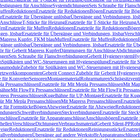
festigungen für Anschlüsse
Systemdichtungen
Sets Schraube für Flansc
Muffen
Reduktionen
Ersatzteile für Reduktionen
Bögen
Ersatzteile für Bö
r
Ersatzteile für Übergänge unlösbar
Übergänge und Verbindungen, lös
r Anschlüsse
T-Stücke für Heizung
Ersatzteile für T-Stücke für Heizung
A
fen
Ersatzteile für Muffen
Reduktionen
Ersatzteile für Reduktionen
Böge
gen, lösbar
Ersatzteile für Übergänge und Verbindungen, lösbar
Verschl
it Mapress Kupfer, FKM blau
Muffen
Ersatzteile für Muffen
Reduktionen
E
ergänge unlösbar
Übergänge und Verbindungen, lösbar
Ersatzteile für Ü
hör für Geberit Mapress Kupfer
Dämmungen für Anschlüsse
Abdichtunge
ngen
Sets Schraube für Flanschverbindungen
Geberit Hygienesystem
Hyg
n
Spülkästen und WC-Steuerungen mit Hygienespülung
Ersatzteile fü
nbaumodule
Zubehör für Spülkästen und WC-Steuerungen mit Hygienes
etzwerkkomponenten
Geberit Connect Zubehör für Geberit Hygienesy
e für Konverter
Sensoren
Montagematerial
Rohrarmaturen
Schrägsitzventi
la Pressanschlüssen
Ersatzteile für Mit Mepla Pressanschlüssen
Mit Map
lhähne
Mit FlowFit Pressanschlüssen
Ersatzteile für Mit FlowFit Pressan
press Pressanschlüssen
Kugelhähne für UP-Montage
Ersatzteile für Ku
 für Mit Mepla Pressanschlüssen
Mit Mapress Pressanschlüssen
Ersatztei
le für Formstücke
Bögen
Abzweige
Ersatzteile für Abzweige
Reduktione
bindungen
Schweißverbindungen
Steckverbindungen
Ersatzteile für Ste
nschlüsse
Ersatzteile für Apparateanschlüsse
Anschlussbögen
Ersatzteil
hellen
Verschlüsse
Dichtungen
Verbrauchsmaterial
Geberit Silent-PP
Roh
weige
Reduktionen
Ersatzteile für Reduktionen
Reinigungsstücke
Ersatzte
allverbindungen
Übergänge auf andere Werkstoffe
Apparateanschlüsse
E