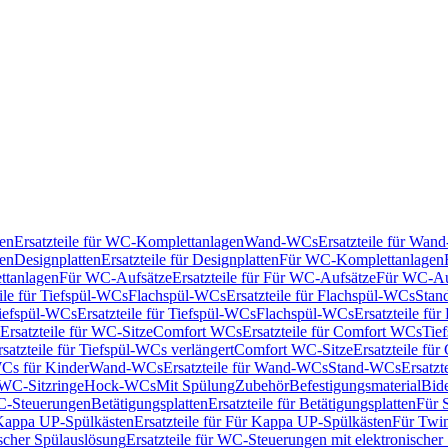
en
Ersatzteile für WC-Komplettanlagen
Wand-WCs
Ersatzteile für Wa
ken
Designplatten
Ersatzteile für Designplatten
Für WC-Komplettanlagen
tanlagen
Für WC-Aufsätze
Ersatzteile für Für WC-Aufsätze
Für WC-Au
eile für Tiefspül-WCs
Flachspül-WCs
Ersatzteile für Flachspül-WCs
Stan
iefspül-WCs
Ersatzteile für Tiefspül-WCs
Flachspül-WCs
Ersatzteile fü
Ersatzteile für WC-Sitze
Comfort WCs
Ersatzteile für Comfort WCs
Tie
rsatzteile für Tiefspül-WCs verlängert
Comfort WC-Sitze
Ersatzteile fü
WCs für Kinder
Wand-WCs
Ersatzteile für Wand-WCs
Stand-WCs
Ersatzt
r WC-Sitzringe
Hock-WCs
Mit Spülung
Zubehör
Befestigungsmaterial
Bide
C-Steuerungen
Betätigungsplatten
Ersatzteile für Betätigungsplatten
Für 
Kappa UP-Spülkästen
Ersatzteile für Für Kappa UP-Spülkästen
Für Twin
scher Spülauslösung
Ersatzteile für WC-Steuerungen mit elektronischer