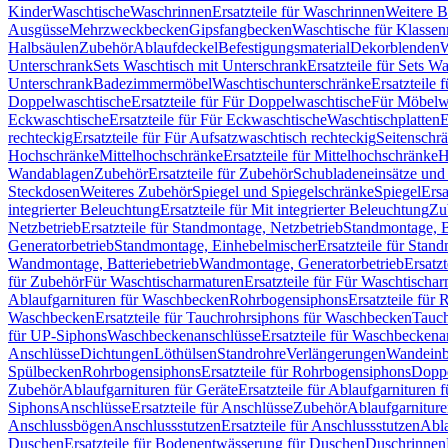
Kinder
Waschtische
Waschrinnen
Ersatzteile für Waschrinnen
Weitere 
Ausgüsse
Mehrzweckbecken
Gipsfangbecken
Waschtische für Klasse
Halbsäulen
Zubehör
Ablaufdeckel
Befestigungsmaterial
Dekorblenden
W
Unterschrank
Sets Waschtisch mit Unterschrank
Ersatzteile für Sets W
Unterschrank
Badezimmermöbel
Waschtischunterschränke
Ersatzteile 
Doppelwaschtische
Ersatzteile für Für Doppelwaschtische
Für Möbelw
Eckwaschtische
Ersatzteile für Für Eckwaschtische
Waschtischplatten
E
rechteckig
Ersatzteile für Für Aufsatzwaschtisch rechteckig
Seitenschr
Hochschränke
Mittelhochschränke
Ersatzteile für Mittelhochschränke
H
Wandablagen
Zubehör
Ersatzteile für Zubehör
Schubladeneinsätze un
Steckdosen
Weiteres Zubehör
Spiegel und Spiegelschränke
Spiegel
Ersa
integrierter Beleuchtung
Ersatzteile für Mit integrierter Beleuchtung
Zu
Netzbetrieb
Ersatzteile für Standmontage, Netzbetrieb
Standmontage, Ba
Generatorbetrieb
Standmontage, Einhebelmischer
Ersatzteile für Stan
Wandmontage, Batteriebetrieb
Wandmontage, Generatorbetrieb
Ersatz
für Zubehör
Für Waschtischarmaturen
Ersatzteile für Für Waschtischa
Ablaufgarnituren für Waschbecken
Rohrbogensiphons
Ersatzteile für
Waschbecken
Ersatzteile für Tauchrohrsiphons für Waschbecken
Tauch
für UP-Siphons
Waschbeckenanschlüsse
Ersatzteile für Waschbeckena
Anschlüsse
Dichtungen
Löthülsen
Standrohre
Verlängerungen
Wandeinb
Spülbecken
Rohrbogensiphons
Ersatzteile für Rohrbogensiphons
Dopp
Zubehör
Ablaufgarnituren für Geräte
Ersatzteile für Ablaufgarnituren 
Siphons
Anschlüsse
Ersatzteile für Anschlüsse
Zubehör
Ablaufgarnitur
Anschlussbögen
Anschlussstutzen
Ersatzteile für Anschlussstutzen
Abla
Duschen
Ersatzteile für Bodenentwässerung für Duschen
Duschrinnen