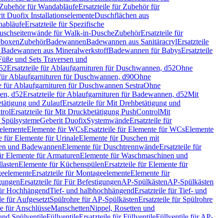
Zubehör für Wandabläufe
Ersatzteile für Zubehör für
t Duofix Installationselemente
Duschflächen aus
nabläufe
Ersatzteile für Spezifische
 Duschseitenwände für Walk-in-Dusche
Zubehör
Ersatzteile für
geboxen
Zubehör
Badewannen
Badewannen aus Sanitäracryl
Ersatzteile
ür Badewannen aus Mineralwerkstoff
Badewannen für Babys
Ersatzteile
s Füße und Sets Traversen und
d52
Ersatzteile für Ablaufgarnituren für Duschwannen, d52
Ohne
e für Ablaufgarnituren für Duschwannen, d90
Ohne
le für Ablaufgarnituren für Duschwannen Sestra
Ohne
en, d52
Ersatzteile für Ablaufgarnituren für Badewannen, d52
Mit
tätigung und Zulauf
Ersatzteile für Mit Drehbetätigung und
trol
Ersatzteile für Mit Druckbetätigung PushControl
Mit
d Spülsysteme
Geberit Duofix
Systemwände
Ersatzteile für
eelemente
Elemente für WCs
Ersatzteile für Elemente für WCs
Elemente
le für Elemente für Urinale
Elemente für Duschen mit
chen und Badewannen
Elemente für Duschtrennwände
Ersatzteile für
für Elemente für Armaturen
Elemente für Waschmaschinen und
llasten
Elemente für Küchenspülen
Ersatzteile für Elemente für
eelemente
Ersatzteile für Montageelemente
Elemente für
gungen
Ersatzteile für Für Befestigungen
AP-Spülkästen
AP-Spülkästen
 für Hochhängend
Tief- und halbhochhängend
Ersatzteile für Tief- und
le für Aufgesetzt
Spülrohre für AP-Spülkästen
Ersatzteile für Spülrohre
le für Anschlüsse
Manschetten
Nippel, Rosetten und
und Spülventile
Füllventile
Ersatzteile für Füllventile
Füllventile für AP-