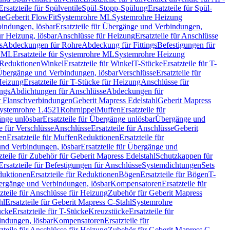
Ersatzteile für Spülventile
Spül-Stopp-Spülung
Ersatzteile für Spül-
me
Geberit FlowFit
Systemrohre ML
Systemrohre Heizung
indungen, lösbar
Ersatzteile für Übergänge und Verbindungen,
r Heizung, lösbar
Anschlüsse für Heizung
Ersatzteile für Anschlüsse
s
Abdeckungen für Rohre
Abdeckung für Fittings
Befestigungen für
e ML
Ersatzteile für Systemrohre ML
Systemrohre Heizung
r Reduktionen
Winkel
Ersatzteile für Winkel
T-Stücke
Ersatzteile für T-
r Übergänge und Verbindungen, lösbar
Verschlüsse
Ersatzteile für
Heizung
Ersatzteile für T-Stücke für Heizung
Anschlüsse für
ngs
Abdichtungen für Anschlüsse
Abdeckungen für
r Flanschverbindungen
Geberit Mapress Edelstahl
Geberit Mapress
 Systemrohre 1.4521
Rohrnippel
Muffen
Ersatzteile für
nge unlösbar
Ersatzteile für Übergänge unlösbar
Übergänge und
le für Verschlüsse
Anschlüsse
Ersatzteile für Anschlüsse
Geberit
en
Ersatzteile für Muffen
Reduktionen
Ersatzteile für
nd Verbindungen, lösbar
Ersatzteile für Übergänge und
zteile für Zubehör für Geberit Mapress Edelstahl
Schutzkappen für
Ersatzteile für Befestigungen für Anschlüsse
Systemdichtungen
Sets
duktionen
Ersatzteile für Reduktionen
Bögen
Ersatzteile für Bögen
T-
bergänge und Verbindungen, lösbar
Kompensatoren
Ersatzteile für
zteile für Anschlüsse für Heizung
Zubehör für Geberit Mapress
hl
Ersatzteile für Geberit Mapress C-Stahl
Systemrohre
ücke
Ersatzteile für T-Stücke
Kreuzstücke
Ersatzteile für
indungen, lösbar
Kompensatoren
Ersatzteile für
zteile für Anschlüsse für Heizung
Zubehör für Geberit Mapress C-