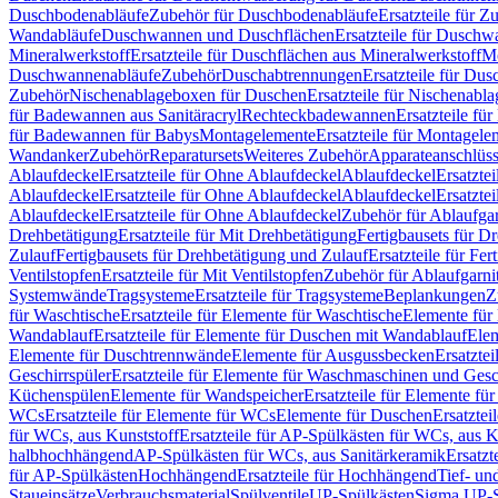
Duschbodenabläufe
Zubehör für Duschbodenabläufe
Ersatzteile für 
Wandabläufe
Duschwannen und Duschflächen
Ersatzteile für Dusch
Mineralwerkstoff
Ersatzteile für Duschflächen aus Mineralwerkstoff
Mo
Duschwannenabläufe
Zubehör
Duschabtrennungen
Ersatzteile für Du
Zubehör
Nischenablageboxen für Duschen
Ersatzteile für Nischenab
für Badewannen aus Sanitäracryl
Rechteckbadewannen
Ersatzteile f
für Badewannen für Babys
Montagelemente
Ersatzteile für Montagele
Wandanker
Zubehör
Reparatursets
Weiteres Zubehör
Apparateanschlüs
Ablaufdeckel
Ersatzteile für Ohne Ablaufdeckel
Ablaufdeckel
Ersatzte
Ablaufdeckel
Ersatzteile für Ohne Ablaufdeckel
Ablaufdeckel
Ersatzte
Ablaufdeckel
Ersatzteile für Ohne Ablaufdeckel
Zubehör für Ablaufga
Drehbetätigung
Ersatzteile für Mit Drehbetätigung
Fertigbausets für D
Zulauf
Fertigbausets für Drehbetätigung und Zulauf
Ersatzteile für Fe
Ventilstopfen
Ersatzteile für Mit Ventilstopfen
Zubehör für Ablaufgarn
Systemwände
Tragsysteme
Ersatzteile für Tragsysteme
Beplankungen
Z
für Waschtische
Ersatzteile für Elemente für Waschtische
Elemente für 
Wandablauf
Ersatzteile für Elemente für Duschen mit Wandablauf
Ele
Elemente für Duschtrennwände
Elemente für Ausgussbecken
Ersatzte
Geschirrspüler
Ersatzteile für Elemente für Waschmaschinen und Gesc
Küchenspülen
Elemente für Wandspeicher
Ersatzteile für Elemente fü
WCs
Ersatzteile für Elemente für WCs
Elemente für Duschen
Ersatztei
für WCs, aus Kunststoff
Ersatzteile für AP-Spülkästen für WCs, aus K
halbhochhängend
AP-Spülkästen für WCs, aus Sanitärkeramik
Ersatzt
für AP-Spülkästen
Hochhängend
Ersatzteile für Hochhängend
Tief- u
Staueinsätze
Verbrauchsmaterial
Spülventile
UP-Spülkästen
Sigma UP-S