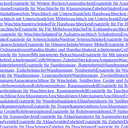
Becken
Ersatzteile für Weitere Becken
Ausgussbecken
Ersatzteile für Au
nräume
Ersatzteile für Waschtische für Klassenräume
Zubehör
Säulen
Ersa
andablagen
Sets Waschtisch mit Unterschrank
Sets Handwaschbecken 
aschtisch mit Unterschrank
Sets Möbelwaschtisch mit Unterschrank
Ersa
für Waschtischunterschränke
Für Handwaschbecken
Ersatzteile für Für
aschtische
Ersatzteile für Für Möbelwaschtische
Für Eckhandwaschbec
rsatzteile für Waschtischplatten
Für Aufsatzwaschtisch Schalenform
Ers
änke
Ersatzteile für Seitenschränke
Niedrige Seitenschränke
Ersatzteile f
ängeschränke
Ersatzteile für Hängeschränke
Weitere Möbel
Ersatzteile 
d Ordnungsboxen
Handtuchhalter und Handtuchhaken
Lichtelemente
Grif
tzteile für Spiegel
Mit integrierter Beleuchtung
Ersatzteile für Mit integr
behör
Lichtelemente
Griffe
Weiteres Zubehör
Steckdosen
Armaturen
Wasc
tteriebetrieb
Ersatzteile für Standmontage, Batteriebetrieb
Standmontage
dmontage, Einhebelmischer
Wandmontage, Netzbetrieb
Ersatzteile für W
teile für Wandmontage, Generatorbetrieb
Wandmontage, Zweigriffmisch
rmaturen
Apparateanschlüsse für Waschplatz, Spülbecken, Geräte und 
 Rohrbogensiphons
Rohrbogensiphons, Raumsparmodell
Ersatzteile für
rohrsiphons für Waschbecken, Raumsparmodell
Ersatzteile für Tauch
nschlüsse
Anschlussstutzen
Anschlussbögen
Abdeckungen
Anschlüsse
Er
aukästen
Ersatzteile für Wandeinbaukästen
Ablaufgarnituren für Spülb
elkammersiphons
Ersatzteile für Doppelkammersiphons
Anschlussstutz
für Geräte
Rohrbogensiphons
Ersatzteile für Rohrbogensiphons
UP-Sipho
en für Ausgussbecken
Ersatzteile für Ablaufgarnituren für Ausgussbecke
ufventile
Ersatzteile für Ablaufventile
Zubehör
Ersatzteile für Zubehör
D
Ersatzteile für Duschrinnen
Zubehör für Duschrinnen
Ersatzteile für Zu