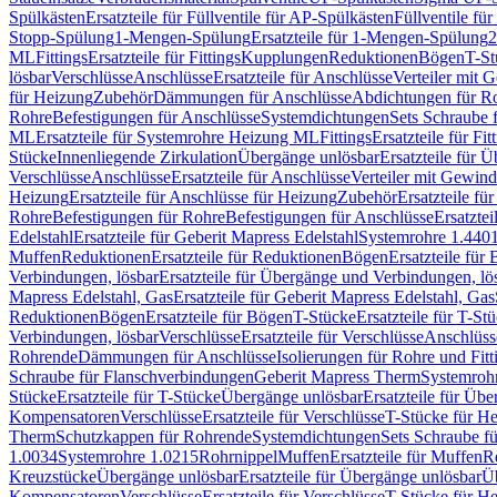
Spülkästen
Ersatzteile für Füllventile für AP-Spülkästen
Füllventile fü
Stopp-Spülung
1-Mengen-Spülung
Ersatzteile für 1-Mengen-Spülung
2
ML
Fittings
Ersatzteile für Fittings
Kupplungen
Reduktionen
Bögen
T-St
lösbar
Verschlüsse
Anschlüsse
Ersatzteile für Anschlüsse
Verteiler mit 
für Heizung
Zubehör
Dämmungen für Anschlüsse
Abdichtungen für Ro
Rohre
Befestigungen für Anschlüsse
Systemdichtungen
Sets Schraube 
ML
Ersatzteile für Systemrohre Heizung ML
Fittings
Ersatzteile für Fit
Stücke
Innenliegende Zirkulation
Übergänge unlösbar
Ersatzteile für 
Verschlüsse
Anschlüsse
Ersatzteile für Anschlüsse
Verteiler mit Gewin
Heizung
Ersatzteile für Anschlüsse für Heizung
Zubehör
Ersatzteile fü
Rohre
Befestigungen für Rohre
Befestigungen für Anschlüsse
Ersatzte
Edelstahl
Ersatzteile für Geberit Mapress Edelstahl
Systemrohre 1.440
Muffen
Reduktionen
Ersatzteile für Reduktionen
Bögen
Ersatzteile für
Verbindungen, lösbar
Ersatzteile für Übergänge und Verbindungen, lö
Mapress Edelstahl, Gas
Ersatzteile für Geberit Mapress Edelstahl, Gas
Reduktionen
Bögen
Ersatzteile für Bögen
T-Stücke
Ersatzteile für T-St
Verbindungen, lösbar
Verschlüsse
Ersatzteile für Verschlüsse
Anschlüss
Rohrende
Dämmungen für Anschlüsse
Isolierungen für Rohre und Fitt
Schraube für Flanschverbindungen
Geberit Mapress Therm
Systemroh
Stücke
Ersatzteile für T-Stücke
Übergänge unlösbar
Ersatzteile für Üb
Kompensatoren
Verschlüsse
Ersatzteile für Verschlüsse
T-Stücke für H
Therm
Schutzkappen für Rohrende
Systemdichtungen
Sets Schraube f
1.0034
Systemrohre 1.0215
Rohrnippel
Muffen
Ersatzteile für Muffen
R
Kreuzstücke
Übergänge unlösbar
Ersatzteile für Übergänge unlösbar
Üb
Kompensatoren
Verschlüsse
Ersatzteile für Verschlüsse
T-Stücke für H