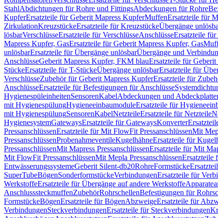
Stahl
Abdichtungen für Rohre und Fittings
Abdeckungen für Rohre
Be
Kupfer
Ersatzteile für Geberit Mapress Kupfer
Muffen
Ersatzteile für 
Zirkulation
Kreuzstücke
Ersatzteile für Kreuzstücke
Übergänge unlösba
lösbar
Verschlüsse
Ersatzteile für Verschlüsse
Anschlüsse
Ersatzteile fü
Mapress Kupfer, Gas
Ersatzteile für Geberit Mapress Kupfer, Gas
Muf
unlösbar
Ersatzteile für Übergänge unlösbar
Übergänge und Verbindun
Anschlüsse
Geberit Mapress Kupfer, FKM blau
Ersatzteile für Geber
Stücke
Ersatzteile für T-Stücke
Übergänge unlösbar
Ersatzteile für Üb
Verschlüsse
Zubehör für Geberit Mapress Kupfer
Ersatzteile für Zube
Anschlüsse
Ersatzteile für Befestigungen für Anschlüsse
Systemdichtu
Hygienespüleinheiten
Sensoren
Kabel
Abdeckungen und Abdeckplatte
mit Hygienespülung
Hygieneeinbaumodule
Ersatzteile für Hygieneei
mit Hygienespülung
Sensoren
Kabel
Netzteile
Ersatzteile für Netzteile
N
Hygienesystem
Gateways
Ersatzteile für Gateways
Konverter
Ersatzteil
Pressanschlüssen
Ersatzteile für Mit FlowFit Pressanschlüssen
Mit Mep
Pressanschlüssen
Probenahmeventile
Kugelhähne
Ersatzteile für Kuge
Pressanschlüssen
Mit Mapress Pressanschlüssen
Ersatzteile für Mit Ma
Mit FlowFit Pressanschlüssen
Mit Mepla Pressanschlüssen
Ersatzteile
Entwässerungssysteme
Geberit Silent-db20
Rohre
Formstücke
Ersatztei
SuperTube
Bögen
Sonderformstücke
Verbindungen
Ersatzteile für Ver
Werkstoffe
Ersatzteile für Übergänge auf andere Werkstoffe
Apparatea
Anschlusssteckmuffen
Zubehör
Rohrschellen
Befestigungen für Rohrsc
Formstücke
Bögen
Ersatzteile für Bögen
Abzweige
Ersatzteile für Abz
Verbindungen
Steckverbindungen
Ersatzteile für Steckverbindungen
Kr