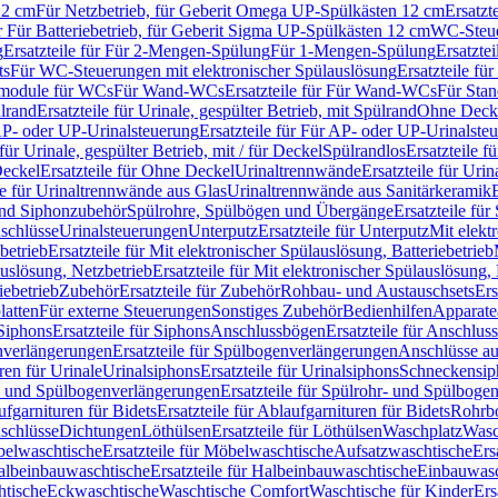
12 cm
Für Netzbetrieb, für Geberit Omega UP-Spülkästen 12 cm
Ersatzt
ür Für Batteriebetrieb, für Geberit Sigma UP-Spülkästen 12 cm
WC-Steue
g
Ersatzteile für Für 2-Mengen-Spülung
Für 1-Mengen-Spülung
Ersatzte
ts
Für WC-Steuerungen mit elektronischer Spülauslösung
Ersatzteile f
ärmodule für WCs
Für Wand-WCs
Ersatzteile für Für Wand-WCs
Für Sta
ülrand
Ersatzteile für Urinale, gespülter Betrieb, mit Spülrand
Ohne Deck
P- oder UP-Urinalsteuerung
Ersatzteile für Für AP- oder UP-Urinalste
 für Urinale, gespülter Betrieb, mit / für Deckel
Spülrandlos
Ersatzteile f
eckel
Ersatzteile für Ohne Deckel
Urinaltrennwände
Ersatzteile für Uri
le für Urinaltrennwände aus Glas
Urinaltrennwände aus Sanitärkeramik
nd Siphonzubehör
Spülrohre, Spülbögen und Übergänge
Ersatzteile fü
schlüsse
Urinalsteuerungen
Unterputz
Ersatzteile für Unterputz
Mit elekt
betrieb
Ersatzteile für Mit elektronischer Spülauslösung, Batteriebetrieb
auslösung, Netzbetrieb
Ersatzteile für Mit elektronischer Spülauslösung,
iebetrieb
Zubehör
Ersatzteile für Zubehör
Rohbau- und Austauschsets
Ers
atten
Für externe Steuerungen
Sonstiges Zubehör
Bedienhilfen
Apparate
Siphons
Ersatzteile für Siphons
Anschlussbögen
Ersatzteile für Anschlu
verlängerungen
Ersatzteile für Spülbogenverlängerungen
Anschlüsse a
ren für Urinale
Urinalsiphons
Ersatzteile für Urinalsiphons
Schneckensip
- und Spülbogenverlängerungen
Ersatzteile für Spülrohr- und Spülbog
fgarnituren für Bidets
Ersatzteile für Ablaufgarnituren für Bidets
Rohrb
schlüsse
Dichtungen
Löthülsen
Ersatzteile für Löthülsen
Waschplatz
Wasc
elwaschtische
Ersatzteile für Möbelwaschtische
Aufsatzwaschtische
Ers
albeinbauwaschtische
Ersatzteile für Halbeinbauwaschtische
Einbauwasc
htische
Eckwaschtische
Waschtische Comfort
Waschtische für Kinder
Ers