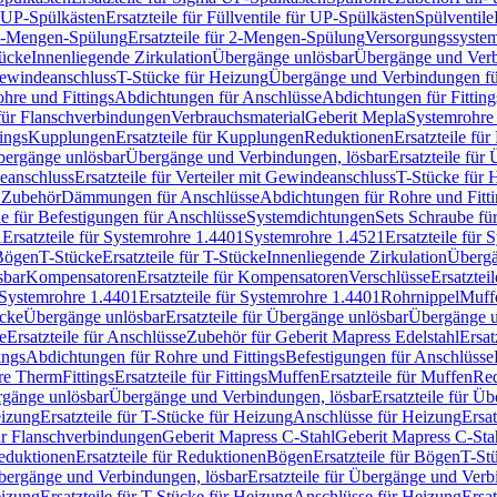
r UP-Spülkästen
Ersatzteile für Füllventile für UP-Spülkästen
Spülventile
-Mengen-Spülung
Ersatzteile für 2-Mengen-Spülung
Versorgungssyste
ücke
Innenliegende Zirkulation
Übergänge unlösbar
Übergänge und Verb
Gewindeanschluss
T-Stücke für Heizung
Übergänge und Verbindungen fü
hre und Fittings
Abdichtungen für Anschlüsse
Abdichtungen für Fitting
für Flanschverbindungen
Verbrauchsmaterial
Geberit Mepla
Systemrohr
tings
Kupplungen
Ersatzteile für Kupplungen
Reduktionen
Ersatzteile fü
Übergänge unlösbar
Übergänge und Verbindungen, lösbar
Ersatzteile fü
deanschluss
Ersatzteile für Verteiler mit Gewindeanschluss
T-Stücke für 
r Zubehör
Dämmungen für Anschlüsse
Abdichtungen für Rohre und Fitti
ile für Befestigungen für Anschlüsse
Systemdichtungen
Sets Schraube fü
1
Ersatzteile für Systemrohre 1.4401
Systemrohre 1.4521
Ersatzteile für
 Bögen
T-Stücke
Ersatzteile für T-Stücke
Innenliegende Zirkulation
Übergä
sbar
Kompensatoren
Ersatzteile für Kompensatoren
Verschlüsse
Ersatztei
Systemrohre 1.4401
Ersatzteile für Systemrohre 1.4401
Rohrnippel
Muff
ücke
Übergänge unlösbar
Ersatzteile für Übergänge unlösbar
Übergänge u
e
Ersatzteile für Anschlüsse
Zubehör für Geberit Mapress Edelstahl
Ersat
ings
Abdichtungen für Rohre und Fittings
Befestigungen für Anschlüsse
re Therm
Fittings
Ersatzteile für Fittings
Muffen
Ersatzteile für Muffen
Re
ergänge unlösbar
Übergänge und Verbindungen, lösbar
Ersatzteile für Ü
eizung
Ersatzteile für T-Stücke für Heizung
Anschlüsse für Heizung
Ersat
ür Flanschverbindungen
Geberit Mapress C-Stahl
Geberit Mapress C-Sta
eduktionen
Ersatzteile für Reduktionen
Bögen
Ersatzteile für Bögen
T-St
ergänge und Verbindungen, lösbar
Ersatzteile für Übergänge und Verb
eizung
Ersatzteile für T-Stücke für Heizung
Anschlüsse für Heizung
Ersat