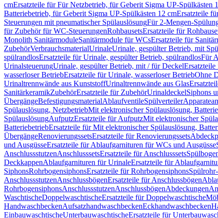
cm
Ersatzteile für Für Netzbetrieb, für Geberit Sigma UP-Spülkästen 
Batteriebetrieb, für Geberit Sigma UP-Spülkästen 12 cm
Ersatzteile f
Steuerungen mit pneumatischer Spülauslösung
Für 2-Mengen-Spülun
für Zubehör für WC-Steuerungen
Rohbausets
Ersatzteile für Rohbause
Monolith Sanitärmodule
Sanitärmodule für WCs
Ersatzteile für Sanit
Zubehör
Verbrauchsmaterial
Urinale
Urinale, gespülter Betrieb, mit Sp
spülrandlos
Ersatzteile für Urinale, gespülter Betrieb, spülrandlos
Für A
Urinalsteuerung
Urinale, gespülter Betrieb, mit / für Deckel
Ersatzteile
wasserloser Betrieb
Ersatzteile für Urinale, wasserloser Betrieb
Ohne D
Urinaltrennwände aus Kunststoff
Urinaltrennwände aus Glas
Ersatztei
Sanitärkeramik
Zubehör
Ersatzteile für Zubehör
Urinaldeckel
Siphons u
Übergänge
Befestigungsmaterial
Ablaufventile
Spülverteiler
Apparatean
Spülauslösung, Netzbetrieb
Mit elektronischer Spülauslösung, Batterie
Spülauslösung
Aufputz
Ersatzteile für Aufputz
Mit elektronischer Spül
Batteriebetrieb
Ersatzteile für Mit elektronischer Spülauslösung, Batter
Übergänge
Renovierungssets
Ersatzteile für Renovierungssets
Abdeckpl
und Ausgüsse
Ersatzteile für Ablaufgarnituren für WCs und Ausgüsse
Anschlussstutzen
Anschlusssets
Ersatzteile für Anschlusssets
Spülbogen
Deckkappen
Ablaufgarnituren für Urinale
Ersatzteile für Ablaufgarnitu
Siphons
Rohrbogensiphons
Ersatzteile für Rohrbogensiphons
Spülrohr
Anschlussstutzen
Anschlussbögen
Ersatzteile für Anschlussbögen
Ablau
Rohrbogensiphons
Anschlussstutzen
Anschlussbögen
Abdeckungen
An
Waschtische
Doppelwaschtische
Ersatzteile für Doppelwaschtische
Möb
Handwaschbecken
Aufsatzhandwaschbecken
Eckhandwaschbecken
H
Einbauwaschtische
Unterbauwaschtische
Ersatzteile für Unterbauwasc