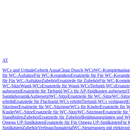
AT
WCs und Urinale
Geberit AquaClean Dusch-WCs
WC-Komplettanlag
für WC-Aufsätze
Für WC-Keramiken
Ersatzteile für Für WC-Kerami
für Für WC-Aufsätze
Zubehör
Ersatzteile für Zubehör
Für WC-Komplet
WC-Sitze
Wand-WCs
Ersatzteile für Wand-WCs
Tiefspül-WCs
Ersatzt
aufgesetzt
Ersatzteile für Tiefspül-WCs für AP-Spülkasten aufgesetzt
T
Sanitärkeramik
Aufgesetzt
WC-Sitze
Ersatzteile für WC-Sitze
WC-Sitze
erhöht
Ersatzteile für Flachspül-WCs erhöht
Tiefspül-WCs verlängert
E
Sitzringe
Ersatzteile für WC-Sitzringe
WCs für Kinder
Ersatzteile für 
Kinder
WC-Sitze
Ersatzteile für WC-Sitze
WC-Sitzringe
Ersatzteile fü
Standbidets
Zubehör
Ersatzteile für Zubehör
Betätigungsplatten und W
Omega UP-Spülkästen
Ersatzteile für Für Omega UP-Spülkästen
Für 
Spülkästen
Zubehör
Verbrauchsmaterial
WC-Steuerungen mit elektroni