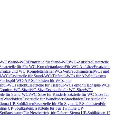
nd-WCs
Stand-WCs
Ersatzteile für Stand-WCs
WC-Aufsätze
Ersatzteile
Ersatzteile für Für WC-Komplettanlagen
Für WC-Aufsätze
Ersatzteile
fsätze und WC-Komplettanlagen
WCs
Verbrauchsmaterial
WCs und
d-WCs
Ersatzteile für Stand-WCs
Tiefspül-WCs für AP-Spülkasten
r Flachspül-WCs
AP-Spülkästen für WCs, aus
fspül-WCs erhöht
Ersatzteile für Tiefspül-WCs erhöht
Flachspül-WCs
r Comfort WC-Sitze
WC-Sitze
Ersatzteile für WC-Sitze
WC-
eile für Stand-WCs
WC-Sitze für Kinder
Ersatzteile für WC-Sitze für
ts
Wandbidets
Ersatzteile für Wandbidets
Standbidets
Ersatzteile für
Sigma UP-Spülkästen
Ersatzteile für Für Sigma UP-Spülkästen
Für
line UP-Spülkästen
Ersatzteile für Für Twinline UP-
 Spülauslösung
Für Netzbetrieb, für Geberit Sigma UP-Spülkästen 12