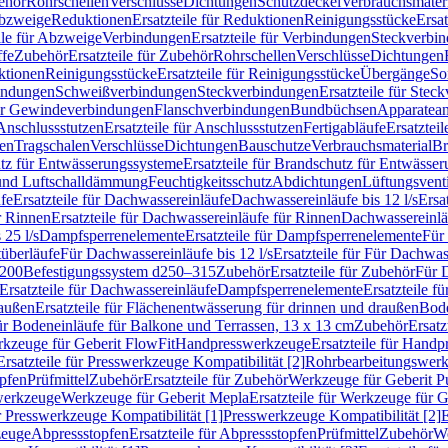
ehör
Rohrschellen
Verschlüsse
Dichtungen
Schutzdeckel
Verbrauchsmater
Abzweige
Reduktionen
Ersatzteile für Reduktionen
Reinigungsstücke
Ersat
ile für Abzweige
Verbindungen
Ersatzteile für Verbindungen
Steckverbi
ffe
Zubehör
Ersatzteile für Zubehör
Rohrschellen
Verschlüsse
Dichtungen
ktionen
Reinigungsstücke
Ersatzteile für Reinigungsstücke
Übergänge
So
bindungen
Schweißverbindungen
Steckverbindungen
Ersatzteile für Ste
für Gewindeverbindungen
Flanschverbindungen
Bundbüchsen
Apparatean
Anschlussstutzen
Ersatzteile für Anschlussstutzen
Fertigabläufe
Ersatzteil
len
Tragschalen
Verschlüsse
Dichtungen
Bauschutze
Verbrauchsmaterial
Br
tz für Entwässerungssysteme
Ersatzteile für Brandschutz für Entwässe
und Luftschalldämmung
Feuchtigkeitsschutz
Abdichtungen
Lüftungsvent
fe
Ersatzteile für Dachwassereinläufe
Dachwassereinläufe bis 12 l/s
Ersa
r Rinnen
Ersatzteile für Dachwassereinläufe für Rinnen
Dachwassereinläu
 25 l/s
Dampfsperrenelemente
Ersatzteile für Dampfsperrenelemente
Für 
tüberläufe
Für Dachwassereinläufe bis 12 l/s
Ersatzteile für Für Dachwass
–200
Befestigungssystem d250–315
Zubehör
Ersatzteile für Zubehör
Für 
Ersatzteile für Dachwassereinläufe
Dampfsperrenelemente
Ersatzteile 
raußen
Ersatzteile für Flächenentwässerung für drinnen und draußen
Bode
für Bodeneinläufe für Balkone und Terrassen, 13 x 13 cm
Zubehör
Ersatz
erkzeuge für Geberit FlowFit
Handpresswerkzeuge
Ersatzteile für Hand
Ersatzteile für Presswerkzeuge Kompatibilität [2]
Rohrbearbeitungswer
opfen
Prüfmittel
Zubehör
Ersatzteile für Zubehör
Werkzeuge für Geberit P
swerkzeuge
Werkzeuge für Geberit Mepla
Ersatzteile für Werkzeuge für 
ür Presswerkzeuge Kompatibilität [1]
Presswerkzeuge Kompatibilität [2]
E
zeuge
Abpressstopfen
Ersatzteile für Abpressstopfen
Prüfmittel
Zubehör
We