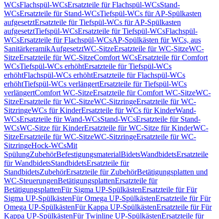
WCs
Flachspül-WCs
Ersatzteile für Flachspül-WCs
Stand-
WCs
Ersatzteile für Stand-WCs
Tiefspül-WCs für AP-Spülkasten
aufgesetzt
Ersatzteile für Tiefspül-WCs für AP-Spülkasten
aufgesetzt
Tiefspül-WCs
Ersatzteile für Tiefspül-WCs
Flachspül-
WCs
Ersatzteile für Flachspül-WCs
AP-Spülkästen für WCs, aus
Sanitärkeramik
Aufgesetzt
WC-Sitze
Ersatzteile für WC-Sitze
WC-
Sitze
Ersatzteile für WC-Sitze
Comfort WCs
Ersatzteile für Comfort
WCs
Tiefspül-WCs erhöht
Ersatzteile für Tiefspül-WCs
erhöht
Flachspül-WCs erhöht
Ersatzteile für Flachspül-WCs
erhöht
Tiefspül-WCs verlängert
Ersatzteile für Tiefspül-WCs
verlängert
Comfort WC-Sitze
Ersatzteile für Comfort WC-Sitze
WC-
Sitze
Ersatzteile für WC-Sitze
WC-Sitzringe
Ersatzteile für WC-
Sitzringe
WCs für Kinder
Ersatzteile für WCs für Kinder
Wand-
WCs
Ersatzteile für Wand-WCs
Stand-WCs
Ersatzteile für Stand-
WCs
WC-Sitze für Kinder
Ersatzteile für WC-Sitze für Kinder
WC-
Sitze
Ersatzteile für WC-Sitze
WC-Sitzringe
Ersatzteile für WC-
Sitzringe
Hock-WCs
Mit
Spülung
Zubehör
Befestigungsmaterial
Bidets
Wandbidets
Ersatzteile
für Wandbidets
Standbidets
Ersatzteile für
Standbidets
Zubehör
Ersatzteile für Zubehör
Betätigungsplatten und
WC-Steuerungen
Betätigungsplatten
Ersatzteile für
Betätigungsplatten
Für Sigma UP-Spülkästen
Ersatzteile für Für
Sigma UP-Spülkästen
Für Omega UP-Spülkästen
Ersatzteile für Für
Omega UP-Spülkästen
Für Kappa UP-Spülkästen
Ersatzteile für Für
Kappa UP-Spülkästen
Für Twinline UP-Spülkästen
Ersatzteile für