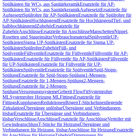
Spülkästen für WCs, aus Sanitärkeramik
Ersatzteile für AP-
Spülkästen für WCs, aus Sanitärkeramik
Aufgesetzt
Ersatzteile für
Aufgesetzt
Spülrohre für AP-Spülkästen
Ersatzteile für Spülrohre für
AP-Spülkästen
Hochhängend
Ersatzteile für Hochhängend
Tief- und
halbhochhängend
Zubehör
Ersatzteile für
Zubehör
Anschlüsse
Ersatzteile für Anschlüsse
Manschetten
Nippel,
Rosetten und Staueinsätze
Verbrauchsmaterial
Spülventile
UP-
Spülkästen
Sigma UP-Spülkästen
Ersatzteile für Sigma UP-
Spülkästen
Spülrohre
Zubehör
Füll- und
Spülventile
Füllventile
Ersatzteile für Füllventile
Füllventile für AP-
Spülkästen
Ersatzteile für Füllventile für AP-Spülkästen
Füllventile
für UP-Spülkästen
Ersatzteile für Füllventile für UP-
Spülkästen
Spülventile
Ersatzteile für Spülventile
Spül-Stopp-
Spülung
Ersatzteile für Spül-Stopp-Spülung
1-Mengen-
Spülung
Ersatzteile für 1-Mengen-Spülung
2-Mengen-
Spülung
Ersatzteile für 2-Mengen-
Spülung
Versorgungssysteme
Geberit FlowFit
Systemrohre
ML
Systemrohre Heizung ML
Fittings
Ersatzteile für
Fittings
Kupplungen
Reduktionen
Bögen
T-Stücke
Innenliegende
Zirkulation
Übergänge unlösbar
Übergänge und Verbindungen,
lösbar
Ersatzteile für Übergänge und Verbindungen,
lösbar
Verschlüsse
Anschlüsse
Ersatzteile für Anschlüsse
Verteiler mit
Gewindeanschluss
T-Stücke für Heizung
Übergänge und
Verbindungen für Heizung, lösbar
Anschlüsse für Heizung
Ersatzteile
für Anschlüsse für Heizung
Zubehör
Dämmungen für