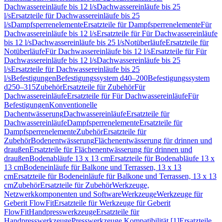
Dachwassereinläufe bis 12 l/s
Dachwassereinläufe bis 25
l/s
Ersatzteile für Dachwassereinläufe bis 25
l/s
Dampfsperrenelemente
Ersatzteile für Dampfsperrenelemente
Für
Dachwassereinläufe bis 12 l/s
Ersatzteile für Für Dachwassereinläufe
bis 12 l/s
Dachwassereinläufe bis 25 l/s
Notüberläufe
Ersatzteile für
Notüberläufe
Für Dachwassereinläufe bis 12 l/s
Ersatzteile für Für
Dachwassereinläufe bis 12 l/s
Dachwassereinläufe bis 25
l/s
Ersatzteile für Dachwassereinläufe bis 25
l/s
Befestigungen
Befestigungssystem d40–200
Befestigungssystem
d250–315
Zubehör
Ersatzteile für Zubehör
Für
Dachwassereinläufe
Ersatzteile für Für Dachwassereinläufe
Für
Befestigungen
Konventionelle
Dachentwässerung
Dachwassereinläufe
Ersatzteile für
Dachwassereinläufe
Dampfsperrenelemente
Ersatzteile für
Dampfsperrenelemente
Zubehör
Ersatzteile für
Zubehör
Bodenentwässerung
Flächenentwässerung für drinnen und
draußen
Ersatzteile für Flächenentwässerung für drinnen und
draußen
Bodenabläufe 13 x 13 cm
Ersatzteile für Bodenabläufe 13 x
13 cm
Bodeneinläufe für Balkone und Terrassen, 13 x 13
cm
Ersatzteile für Bodeneinläufe für Balkone und Terrassen, 13 x 13
cm
Zubehör
Ersatzteile für Zubehör
Werkzeuge,
Netzwerkkomponenten und Software
Werkzeuge
Werkzeuge für
Geberit FlowFit
Ersatzteile für Werkzeuge für Geberit
FlowFit
Handpresswerkzeuge
Ersatzteile für
Handpresswerkzeuge
Presswerkzeuge Kompatibilität [1]
Ersatzteile