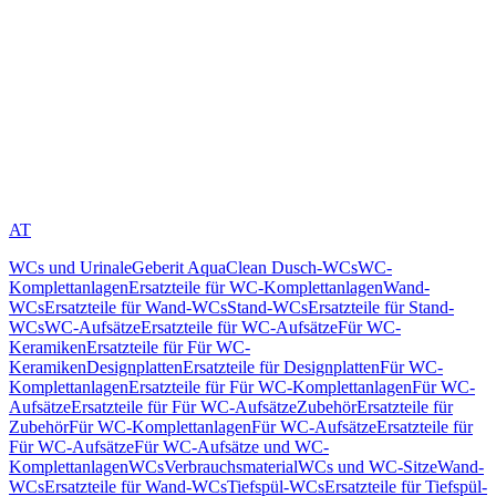
AT
WCs und Urinale
Geberit AquaClean Dusch-WCs
WC-
Komplettanlagen
Ersatzteile für WC-Komplettanlagen
Wand-
WCs
Ersatzteile für Wand-WCs
Stand-WCs
Ersatzteile für Stand-
WCs
WC-Aufsätze
Ersatzteile für WC-Aufsätze
Für WC-
Keramiken
Ersatzteile für Für WC-
Keramiken
Designplatten
Ersatzteile für Designplatten
Für WC-
Komplettanlagen
Ersatzteile für Für WC-Komplettanlagen
Für WC-
Aufsätze
Ersatzteile für Für WC-Aufsätze
Zubehör
Ersatzteile für
Zubehör
Für WC-Komplettanlagen
Für WC-Aufsätze
Ersatzteile für
Für WC-Aufsätze
Für WC-Aufsätze und WC-
Komplettanlagen
WCs
Verbrauchsmaterial
WCs und WC-Sitze
Wand-
WCs
Ersatzteile für Wand-WCs
Tiefspül-WCs
Ersatzteile für Tiefspül-