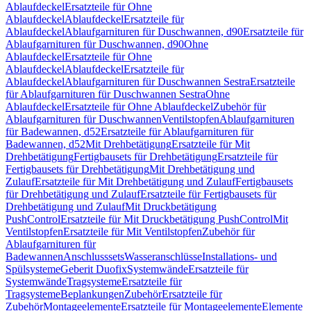
Ablaufdeckel
Ersatzteile für Ohne
Ablaufdeckel
Ablaufdeckel
Ersatzteile für
Ablaufdeckel
Ablaufgarnituren für Duschwannen, d90
Ersatzteile für
Ablaufgarnituren für Duschwannen, d90
Ohne
Ablaufdeckel
Ersatzteile für Ohne
Ablaufdeckel
Ablaufdeckel
Ersatzteile für
Ablaufdeckel
Ablaufgarnituren für Duschwannen Sestra
Ersatzteile
für Ablaufgarnituren für Duschwannen Sestra
Ohne
Ablaufdeckel
Ersatzteile für Ohne Ablaufdeckel
Zubehör für
Ablaufgarnituren für Duschwannen
Ventilstopfen
Ablaufgarnituren
für Badewannen, d52
Ersatzteile für Ablaufgarnituren für
Badewannen, d52
Mit Drehbetätigung
Ersatzteile für Mit
Drehbetätigung
Fertigbausets für Drehbetätigung
Ersatzteile für
Fertigbausets für Drehbetätigung
Mit Drehbetätigung und
Zulauf
Ersatzteile für Mit Drehbetätigung und Zulauf
Fertigbausets
für Drehbetätigung und Zulauf
Ersatzteile für Fertigbausets für
Drehbetätigung und Zulauf
Mit Druckbetätigung
PushControl
Ersatzteile für Mit Druckbetätigung PushControl
Mit
Ventilstopfen
Ersatzteile für Mit Ventilstopfen
Zubehör für
Ablaufgarnituren für
Badewannen
Anschlusssets
Wasseranschlüsse
Installations- und
Spülsysteme
Geberit Duofix
Systemwände
Ersatzteile für
Systemwände
Tragsysteme
Ersatzteile für
Tragsysteme
Beplankungen
Zubehör
Ersatzteile für
Zubehör
Montageelemente
Ersatzteile für Montageelemente
Elemente