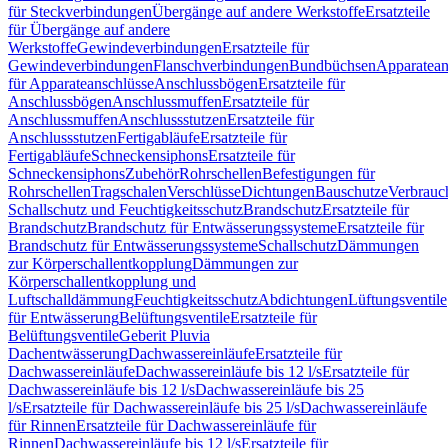
für Steckverbindungen
Übergänge auf andere Werkstoffe
Ersatzteile
für Übergänge auf andere
Werkstoffe
Gewindeverbindungen
Ersatzteile für
Gewindeverbindungen
Flanschverbindungen
Bundbüchsen
Apparatean
für Apparateanschlüsse
Anschlussbögen
Ersatzteile für
Anschlussbögen
Anschlussmuffen
Ersatzteile für
Anschlussmuffen
Anschlussstutzen
Ersatzteile für
Anschlussstutzen
Fertigabläufe
Ersatzteile für
Fertigabläufe
Schneckensiphons
Ersatzteile für
Schneckensiphons
Zubehör
Rohrschellen
Befestigungen für
Rohrschellen
Tragschalen
Verschlüsse
Dichtungen
Bauschutze
Verbrauc
Schallschutz und Feuchtigkeitsschutz
Brandschutz
Ersatzteile für
Brandschutz
Brandschutz für Entwässerungssysteme
Ersatzteile für
Brandschutz für Entwässerungssysteme
Schallschutz
Dämmungen
zur Körperschallentkopplung
Dämmungen zur
Körperschallentkopplung und
Luftschalldämmung
Feuchtigkeitsschutz
Abdichtungen
Lüftungsventile
für Entwässerung
Belüftungsventile
Ersatzteile für
Belüftungsventile
Geberit Pluvia
Dachentwässerung
Dachwassereinläufe
Ersatzteile für
Dachwassereinläufe
Dachwassereinläufe bis 12 l/s
Ersatzteile für
Dachwassereinläufe bis 12 l/s
Dachwassereinläufe bis 25
l/s
Ersatzteile für Dachwassereinläufe bis 25 l/s
Dachwassereinläufe
für Rinnen
Ersatzteile für Dachwassereinläufe für
Rinnen
Dachwassereinläufe bis 12 l/s
Ersatzteile für