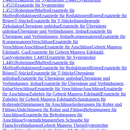
1.4521
Ersatzteile für Systemrohre
1.4521
Rohrnippel
Muffen
Ersatzteile für
Muffen
Reduktionen
Ersatzteile für Reduktionen
Bögen
Ersatzteile für
Bögen
T-Stücke
Ersatzteile für T-Stücke
Innenliegende
Zirkulation
Übergänge unlösbar
Ersatzteile für Übergänge
unlösbar
Übergänge und Verbindungen, lösbar
Ersatzteile für
Übergänge und Verbindungen, lösbar
Kompensatoren
Ersatzteile für
Kompensatoren
Verschlüsse
Ersatzteile für
Verschlüsse
Anschlüsse
Ersatzteile für Anschlüsse
Geberit Mapress
Edelstahl, Gas
Ersatzteile für Geberit Mapress Edelstahl,
Gas
Systemrohre 1.4401
Ersatzteile für Systemrohre
1.4401
Rohrnippel
Muffen
Ersatzteile für
Muffen
Reduktionen
Ersatzteile für Reduktionen
Bögen
Ersatzteile für
Bögen
T-Stücke
Ersatzteile für T-Stücke
Übergänge
unlösbar
Ersatzteile für Übergänge unlösbar
Übergänge und
Verbindungen, lösbar
Ersatzteile für Übergänge und Verbindungen,
lösbar
Verschlüsse
Ersatzteile für Verschlüsse
Anschlüsse
Ersatzteile
für Anschlüsse
Zubehör für Geberit Mapress Edelstahl
Ersatzteile für
Zubehör für Geberit Mapress Edelstahl
Schutzkappen für
Rohrende
Dämmungen für Anschlüsse
Isolierungen für Rohre und
Fittings
Abdichtungen für Rohre und Fittings
Befestigungen für
Anschlüsse
Ersatzteile für Befestigungen für
Anschlüsse
Systemdichtungen
Sets Schraube für
Flanschverbindungen
Geberit Mapress Therm
Systemrohre