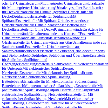
oder UP-Urinalsteuerung
Mit integrierter Urinalsteuerung
Ersatzteile
für Mit integrierter Urinalsteuerung
Urinale, gespülter Betrieb, mit /
für Deckel
Ersatzteile für Urinale, gespülter Betrieb, mit / für
Deckel
Spülrandlos
Ersatzteile für Spülrandlos
Mit
Spülrand
Ersatzteile für Mit Spülrand
Urinale, wasserloser
Betrieb
Ersatzteile für Urinale, wasserloser Betrieb
Ohne
Deckel
Ersatzteile für Ohne Deckel
Urinaltrennwände
Ersatzteile für
Urinaltrennwände
Urinaltrennwände aus Kunststoff
Ersatzteile für
Urinaltrennwände aus Kunststoff
Urinaltrennwände aus
Glas
Ersatzteile für Urinaltrennwände aus Glas
Urinaltrennwände aus
Sanitärkeramik
Ersatzteile für Urinaltrennwände aus
Sanitärkeramik
Zubehör
Ersatzteile für Zubehör
Urinaldeckel
Siphons
und Siphonzubehör
Spülrohre, Spülbögen und Übergänge
Ersatzteile
für Spülrohre, Spülbögen und
Übergänge
Befestigungsmaterial
Ablaufventile
Spülverteiler
Apparatean
für Unterputz
Mit elektronischer Spülauslösung,
Netzbetrieb
Ersatzteile für Mit elektronischer Spülauslösung,
Netzbetrieb
Mit elektronischer Spülauslösung,
Batteriebetrieb
Ersatzteile für Mit elektronischer Spülauslösung,
Batteriebetrieb
Mit pneumatischer Spülauslösung
Ersatzteile für Mit
pneumatischer Spülauslösung
Aufputz
Ersatzteile für Aufputz
Mit
elektronischer Spülauslösung, Netzbetrieb
Ersatzteile für Mit
elektronischer Spülauslösung, Netzbetrieb
Mit elektronischer
Spülauslösung, Batteriebetrieb
Ersatzteile für Mit elektronischer
Spülauslösung, Batteriebetrieb
Zubehör
Ersatzteile für