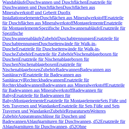
Wandabläufe
Duschwannen und Duschflächen
Ersatzteile für
Duschwannen und Duschflächen
Duschflächen aus
Mineralwerkstoff und Geberit Duofix
Installationselemente
Duschflächen aus Mineralwerkstoff
Ersatzteile
für Duschflächen aus Mineralwerkstoff
Montagelemente
Ersatzteile
für Montagelemente
Spezifische Duschwannenabläufe
Ersatzteile für
Spezifische
Duschwannenabläufe
Zubehör
Duschabtrennungen
Ersatzteile für
Duschabtrennungen
Duschseitenwände für Walk-in-
Dusche
Ersatzteile für Duschseitenwände für Walk-in-
Dusche
Zubehör
Ersatzteile für Zubehör
Nischenablageboxen für
Duschen
Ersatzteile für Nischenablageboxen für
Duschen
Nischenablageboxen
Ersatzteile für
Nischenablageboxen
Zubehör
Badewannen
Badewannen aus
Sanitäracryl
Ersatzteile für Badewannen aus
Sanitäracryl
Rechteckbadewannen
Ersatzteile für
Rechteckbadewannen
Badewannen aus Mineralwerkstoff
Ersatzteile
für Badewannen aus Mineralwerkstoff
Badewannen für
Babys
Ersatzteile für Badewannen für
Babys
Montagelemente
Ersatzteile für Montagelemente
Sets Füße und
Sets Traversen und Wandanker
Ersatzteile für Sets Füße und Sets
Traversen und Wandanker
Zubehör
Reparatursets
Weiteres
Zubehör
Apparateanschlüsse für Duschen und
Badewannen
Ablaufgarnituren für Duschwannen, d52
Ersatzteile für
Ablaufgarnituren für Duschwannen, d52
Ohne