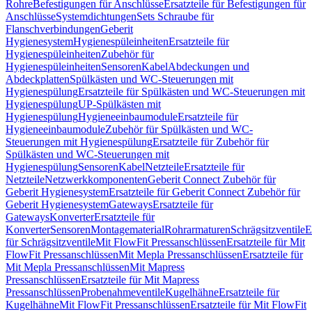
Rohre
Befestigungen für Anschlüsse
Ersatzteile für Befestigungen für
Anschlüsse
Systemdichtungen
Sets Schraube für
Flanschverbindungen
Geberit
Hygienesystem
Hygienespüleinheiten
Ersatzteile für
Hygienespüleinheiten
Zubehör für
Hygienespüleinheiten
Sensoren
Kabel
Abdeckungen und
Abdeckplatten
Spülkästen und WC-Steuerungen mit
Hygienespülung
Ersatzteile für Spülkästen und WC-Steuerungen mit
Hygienespülung
UP-Spülkästen mit
Hygienespülung
Hygieneeinbaumodule
Ersatzteile für
Hygieneeinbaumodule
Zubehör für Spülkästen und WC-
Steuerungen mit Hygienespülung
Ersatzteile für Zubehör für
Spülkästen und WC-Steuerungen mit
Hygienespülung
Sensoren
Kabel
Netzteile
Ersatzteile für
Netzteile
Netzwerkkomponenten
Geberit Connect Zubehör für
Geberit Hygienesystem
Ersatzteile für Geberit Connect Zubehör für
Geberit Hygienesystem
Gateways
Ersatzteile für
Gateways
Konverter
Ersatzteile für
Konverter
Sensoren
Montagematerial
Rohrarmaturen
Schrägsitzventile
E
für Schrägsitzventile
Mit FlowFit Pressanschlüssen
Ersatzteile für Mit
FlowFit Pressanschlüssen
Mit Mepla Pressanschlüssen
Ersatzteile für
Mit Mepla Pressanschlüssen
Mit Mapress
Pressanschlüssen
Ersatzteile für Mit Mapress
Pressanschlüssen
Probenahmeventile
Kugelhähne
Ersatzteile für
Kugelhähne
Mit FlowFit Pressanschlüssen
Ersatzteile für Mit FlowFit