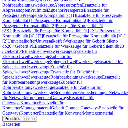
Rohrbearbeitungswerkzeuge
Abpressstopfen
Ersatzteile für
Abpressstopfen
Prüfmittel
Zubehör
Pressgeräte
Ersatzteile für
Pressgeräte
Pressgeräte Kompatibilität [1]
Ersatzteile für Pressgeräte
Kompatibilität [1]
Pressgeräte Kompatibilität [2]
Ersatzteile für
Pressgeräte Kompatibilität [2]
Pressgeräte Kompatibilität
[2XL]
Ersatzteile für Pressgeräte Kompatibilität [2XL]
Pressgeräte
Kompatibilität [4] / [2]
Ersatzteile für Pressgeräte Kompatibilität [4] /
[2]
Universalkoffer
Universalkoffer
Werkzeuge für Geberit Silent-
db20 / Geberit PE
Ersatzteile für Werkzeuge für Geberit Silent-db20
/ Geberit PE
Elektroschweißwerkzeuge
Ersatzteile für
Elektroschweißwerkzeuge
Zubehör für
Elektroschweißwerkzeuge
Spiegelschweißwerkzeuge
Ersatzteile für
Spiegelschweißwerkzeuge
Zubehör für
Spiegelschweißwerkzeuge
Ersatzteile für Zubehör für
Spiegelschweißwerkzeuge
Rohrbearbeitungswerkzeuge
Ersatzteile
für Rohrbearbeitungswerkzeuge
Zubehör für
Rohrbearbeitungswerkzeuge
Ersatzteile für Zubehör für
Rohrbearbeitungswerkzeuge
Bedienhilfen
Fernbedienungen
Netzwerk
für Netzwerkkomponenten
Gateways
Ersatzteile für
Gateways
Konverter
Ersatzteile für
Konverter
Montagematerial
Geberit Connect
Gateways
Ersatzteile für
Gateways
Konverter
Ersatzteile für Konverter
Montagematerial
Produktkategorien
Badserien