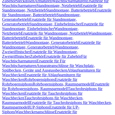
Zubehör
Steckdosen
Armaturen
Waschtischarmaturen
Ersatzteile für
Waschtischarmaturen
Standmontage, Netzbetrieb
Ersatzteile für
Standmontage, Netzbetrieb
Standmontage, Batteriebetrieb
Ersatzteile
für Standmontage, Batteriebetrieb
Standmontage,
Generatorbetrieb
Ersatzteile für Standmontage,
Generatorbetrieb
Standmontage, Einhebelmischer
Ersatzteile für
Standmontage, Einhebelmischer
Wandmontage,
Netzbetrieb
Ersatzteile für Wandmontage, Netzbetrieb
Wandmontage,
Batteriebetrieb
Ersatzteile für Wandmontage,
Batteriebetrieb
Wandmontage, Generatorbetrieb
Ersatzteile für
Wandmontage, Generatorbetrieb
Wandmontage,
Zweigriffmischer
Ersatzteile für Wandmontage,
Zweigriffmischer
Zubehör
Ersatzteile für Zubehör
Für
Waschtischarmaturen
Ersatzteile für Für
Waschtischarmaturen
Apparateanschlüsse für Waschplatz,
Spülbecken, Geräte und Ausgussbecken
Ablaufgarnituren für
Waschbecken
Ersatzteile für Ablaufgarnituren für
Waschbecken
Rohrbogensiphons
Ersatzteile für
Rohrbogensiphons
Rohrbogensiphons, Raumsparmodell
Ersatzteile
für Rohrbogensiphons, Raumsparmodell
Tauchrohrsiphons für
Waschbecken
Ersatzteile für Tauchrohrsiphons für
Waschbecken
Tauchrohrsiphons für Waschbecken,
Raumsparmodell
Ersatzteile für Tauchrohrsiphons für Waschbecken,
Raumsparmodell
UP-Siphons
Ersatzteile für UP-
Siphons
Waschbeckenanschlüsse
Ersatzteile für