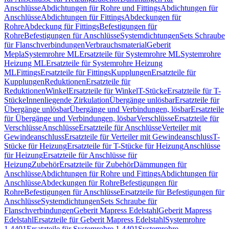
Anschlüsse
Abdichtungen für Rohre und Fittings
Abdichtungen für
Anschlüsse
Abdichtungen für Fittings
Abdeckungen für
Rohre
Abdeckung für Fittings
Befestigungen für
Rohre
Befestigungen für Anschlüsse
Systemdichtungen
Sets Schraube
für Flanschverbindungen
Verbrauchsmaterial
Geberit
Mepla
Systemrohre ML
Ersatzteile für Systemrohre ML
Systemrohre
Heizung ML
Ersatzteile für Systemrohre Heizung
ML
Fittings
Ersatzteile für Fittings
Kupplungen
Ersatzteile für
Kupplungen
Reduktionen
Ersatzteile für
Reduktionen
Winkel
Ersatzteile für Winkel
T-Stücke
Ersatzteile für T-
Stücke
Innenliegende Zirkulation
Übergänge unlösbar
Ersatzteile für
Übergänge unlösbar
Übergänge und Verbindungen, lösbar
Ersatzteile
für Übergänge und Verbindungen, lösbar
Verschlüsse
Ersatzteile für
Verschlüsse
Anschlüsse
Ersatzteile für Anschlüsse
Verteiler mit
Gewindeanschluss
Ersatzteile für Verteiler mit Gewindeanschluss
T-
Stücke für Heizung
Ersatzteile für T-Stücke für Heizung
Anschlüsse
für Heizung
Ersatzteile für Anschlüsse für
Heizung
Zubehör
Ersatzteile für Zubehör
Dämmungen für
Anschlüsse
Abdichtungen für Rohre und Fittings
Abdichtungen für
Anschlüsse
Abdeckungen für Rohre
Befestigungen für
Rohre
Befestigungen für Anschlüsse
Ersatzteile für Befestigungen für
Anschlüsse
Systemdichtungen
Sets Schraube für
Flanschverbindungen
Geberit Mapress Edelstahl
Geberit Mapress
Edelstahl
Ersatzteile für Geberit Mapress Edelstahl
Systemrohre
1.4401
Ersatzteile für Systemrohre 1.4401
Systemrohre