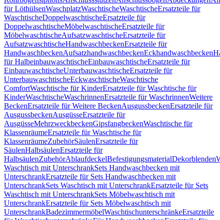
für Löthülsen
Waschplatz
Waschtische
Waschtische
Ersatzteile für
Waschtische
Doppelwaschtische
Ersatzteile für
Doppelwaschtische
Möbelwaschtische
Ersatzteile für
Möbelwaschtische
Aufsatzwaschtische
Ersatzteile für
Aufsatzwaschtische
Handwaschbecken
Ersatzteile für
Handwaschbecken
Aufsatzhandwaschbecken
Eckhandwaschbecken
H
für Halbeinbauwaschtische
Einbauwaschtische
Ersatzteile für
Einbauwaschtische
Unterbauwaschtische
Ersatzteile für
Unterbauwaschtische
Eckwaschtische
Waschtische
Comfort
Waschtische für Kinder
Ersatzteile für Waschtische für
Kinder
Waschtische
Waschrinnen
Ersatzteile für Waschrinnen
Weitere
Becken
Ersatzteile für Weitere Becken
Ausgussbecken
Ersatzteile für
Ausgussbecken
Ausgüsse
Ersatzteile für
Ausgüsse
Mehrzweckbecken
Gipsfangbecken
Waschtische für
Klassenräume
Ersatzteile für Waschtische für
Klassenräume
Zubehör
Säulen
Ersatzteile für
Säulen
Halbsäulen
Ersatzteile für
Halbsäulen
Zubehör
Ablaufdeckel
Befestigungsmaterial
Dekorblenden
W
Waschtisch mit Unterschrank
Sets Handwaschbecken mit
Unterschrank
Ersatzteile für Sets Handwaschbecken mit
Unterschrank
Sets Waschtisch mit Unterschrank
Ersatzteile für Sets
Waschtisch mit Unterschrank
Sets Möbelwaschtisch mit
Unterschrank
Ersatzteile für Sets Möbelwaschtisch mit
Unterschrank
Badezimmermöbel
Waschtischunterschränke
Ersatzteile