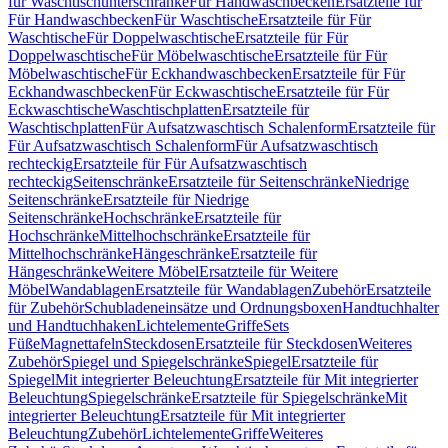
für Waschtischunterschränke
Für Handwaschbecken
Ersatzteile für
Für Handwaschbecken
Für Waschtische
Ersatzteile für Für
Waschtische
Für Doppelwaschtische
Ersatzteile für Für
Doppelwaschtische
Für Möbelwaschtische
Ersatzteile für Für
Möbelwaschtische
Für Eckhandwaschbecken
Ersatzteile für Für
Eckhandwaschbecken
Für Eckwaschtische
Ersatzteile für Für
Eckwaschtische
Waschtischplatten
Ersatzteile für
Waschtischplatten
Für Aufsatzwaschtisch Schalenform
Ersatzteile für
Für Aufsatzwaschtisch Schalenform
Für Aufsatzwaschtisch
rechteckig
Ersatzteile für Für Aufsatzwaschtisch
rechteckig
Seitenschränke
Ersatzteile für Seitenschränke
Niedrige
Seitenschränke
Ersatzteile für Niedrige
Seitenschränke
Hochschränke
Ersatzteile für
Hochschränke
Mittelhochschränke
Ersatzteile für
Mittelhochschränke
Hängeschränke
Ersatzteile für
Hängeschränke
Weitere Möbel
Ersatzteile für Weitere
Möbel
Wandablagen
Ersatzteile für Wandablagen
Zubehör
Ersatzteile
für Zubehör
Schubladeneinsätze und Ordnungsboxen
Handtuchhalter
und Handtuchhaken
Lichtelemente
Griffe
Sets
Füße
Magnettafeln
Steckdosen
Ersatzteile für Steckdosen
Weiteres
Zubehör
Spiegel und Spiegelschränke
Spiegel
Ersatzteile für
Spiegel
Mit integrierter Beleuchtung
Ersatzteile für Mit integrierter
Beleuchtung
Spiegelschränke
Ersatzteile für Spiegelschränke
Mit
integrierter Beleuchtung
Ersatzteile für Mit integrierter
Beleuchtung
Zubehör
Lichtelemente
Griffe
Weiteres