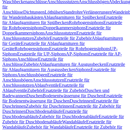
Waschbeckenanschlüsse
Anschlussstutzen
Anschlussbögen
Abdeckung
für
Anschlüsse
Dichtungen
Löthülsen
Standrohre
Verlängerungen
Wandeinb
für Wandeinbaukästen
Ablaufgarnituren für Spülbecken
Ersatzteile
für Ablaufgarnituren für Spülbecken
Rohrbogensiphons
Ersatzteile
für Rohrbogensiphons
Doppelkammersiphons
Ersatzteile für
Doppelkammersiphons
Anschlussstutzen
Ersatzteile für
Anschlussstutzen
Zubehör
Ersatzteile für Zubehör
Ablaufgarnituren
für Geräte
Ersatzteile für Ablaufgarnituren für
Geräte
Rohrbogensiphons
Ersatzteile für Rohrbogensiphons
UP-
Siphons
Ersatzteile für UP-Siphons
AP-Siphons
Ersatzteile für AP-
Siphons
Anschlüsse
Ersatzteile für
Anschlüsse
Zubehör
Ablaufgarnituren für Ausgussbecken
Ersatzteile
für Ablaufgarnituren für Ausgussbecken
Siphons
Ersatzteile für
Siphons
Anschlussbögen
Ersatzteile für
Anschlussbögen
Anschlussstutzen
Ersatzteile für
Anschlussstutzen
Ablaufventile
Ersatzteile für
Ablaufventile
Zubehör
Ersatzteile für Zubehör
Duschen und
Badewannen
Duschen
Bodenentwässerung für Duschen
Ersatzteile
für Bodenentwässerung für Duschen
Duschrinnen
Ersatzteile für
Duschrinnen
Zubehör für Duschrinnen
Ersatzteile für Zubehör für
Duschrinnen
Duschbodenabläufe
Ersatzteile für
Duschbodenabläufe
Zubehör für Duschbodenabläufe
Ersatzteile für
Zubehör für Duschbodenabläufe
Wandabläufe
Ersatzteile für
Wandabläufe
Zubehör für Wandabläufe
Ersatzteile für Zubehör für