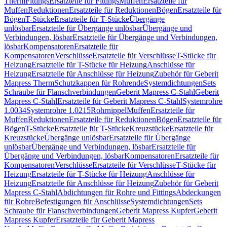
Therm
Fittings
Ersatzteile für Fittings
Muffen
Ersatzteile für
Muffen
Reduktionen
Ersatzteile für Reduktionen
Bögen
Ersatzteile für
Bögen
T-Stücke
Ersatzteile für T-Stücke
Übergänge
unlösbar
Ersatzteile für Übergänge unlösbar
Übergänge und
Verbindungen, lösbar
Ersatzteile für Übergänge und Verbindungen,
lösbar
Kompensatoren
Ersatzteile für
Kompensatoren
Verschlüsse
Ersatzteile für Verschlüsse
T-Stücke für
Heizung
Ersatzteile für T-Stücke für Heizung
Anschlüsse für
Heizung
Ersatzteile für Anschlüsse für Heizung
Zubehör für Geberit
Mapress Therm
Schutzkappen für Rohrende
Systemdichtungen
Sets
Schraube für Flanschverbindungen
Geberit Mapress C-Stahl
Geberit
Mapress C-Stahl
Ersatzteile für Geberit Mapress C-Stahl
Systemrohre
1.0034
Systemrohre 1.0215
Rohrnippel
Muffen
Ersatzteile für
Muffen
Reduktionen
Ersatzteile für Reduktionen
Bögen
Ersatzteile für
Bögen
T-Stücke
Ersatzteile für T-Stücke
Kreuzstücke
Ersatzteile für
Kreuzstücke
Übergänge unlösbar
Ersatzteile für Übergänge
unlösbar
Übergänge und Verbindungen, lösbar
Ersatzteile für
Übergänge und Verbindungen, lösbar
Kompensatoren
Ersatzteile für
Kompensatoren
Verschlüsse
Ersatzteile für Verschlüsse
T-Stücke für
Heizung
Ersatzteile für T-Stücke für Heizung
Anschlüsse für
Heizung
Ersatzteile für Anschlüsse für Heizung
Zubehör für Geberit
Mapress C-Stahl
Abdichtungen für Rohre und Fittings
Abdeckungen
für Rohre
Befestigungen für Anschlüsse
Systemdichtungen
Sets
Schraube für Flanschverbindungen
Geberit Mapress Kupfer
Geberit
Mapress Kupfer
Ersatzteile für Geberit Mapress