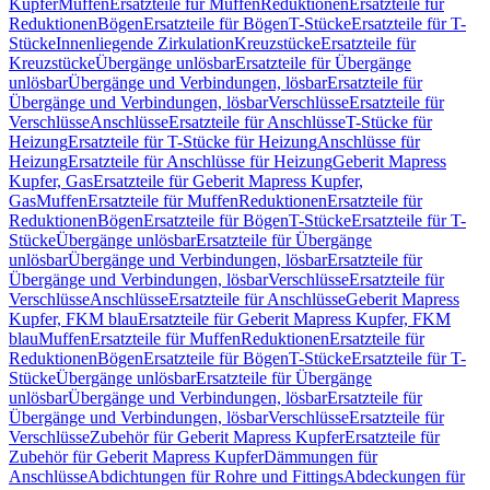
Kupfer
Muffen
Ersatzteile für Muffen
Reduktionen
Ersatzteile für
Reduktionen
Bögen
Ersatzteile für Bögen
T-Stücke
Ersatzteile für T-
Stücke
Innenliegende Zirkulation
Kreuzstücke
Ersatzteile für
Kreuzstücke
Übergänge unlösbar
Ersatzteile für Übergänge
unlösbar
Übergänge und Verbindungen, lösbar
Ersatzteile für
Übergänge und Verbindungen, lösbar
Verschlüsse
Ersatzteile für
Verschlüsse
Anschlüsse
Ersatzteile für Anschlüsse
T-Stücke für
Heizung
Ersatzteile für T-Stücke für Heizung
Anschlüsse für
Heizung
Ersatzteile für Anschlüsse für Heizung
Geberit Mapress
Kupfer, Gas
Ersatzteile für Geberit Mapress Kupfer,
Gas
Muffen
Ersatzteile für Muffen
Reduktionen
Ersatzteile für
Reduktionen
Bögen
Ersatzteile für Bögen
T-Stücke
Ersatzteile für T-
Stücke
Übergänge unlösbar
Ersatzteile für Übergänge
unlösbar
Übergänge und Verbindungen, lösbar
Ersatzteile für
Übergänge und Verbindungen, lösbar
Verschlüsse
Ersatzteile für
Verschlüsse
Anschlüsse
Ersatzteile für Anschlüsse
Geberit Mapress
Kupfer, FKM blau
Ersatzteile für Geberit Mapress Kupfer, FKM
blau
Muffen
Ersatzteile für Muffen
Reduktionen
Ersatzteile für
Reduktionen
Bögen
Ersatzteile für Bögen
T-Stücke
Ersatzteile für T-
Stücke
Übergänge unlösbar
Ersatzteile für Übergänge
unlösbar
Übergänge und Verbindungen, lösbar
Ersatzteile für
Übergänge und Verbindungen, lösbar
Verschlüsse
Ersatzteile für
Verschlüsse
Zubehör für Geberit Mapress Kupfer
Ersatzteile für
Zubehör für Geberit Mapress Kupfer
Dämmungen für
Anschlüsse
Abdichtungen für Rohre und Fittings
Abdeckungen für