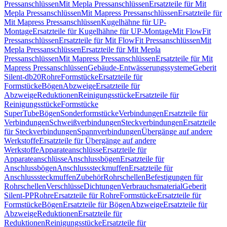
Pressanschlüssen
Mit Mepla Pressanschlüssen
Ersatzteile für Mit
Mepla Pressanschlüssen
Mit Mapress Pressanschlüssen
Ersatzteile für
Mit Mapress Pressanschlüssen
Kugelhähne für UP-
Montage
Ersatzteile für Kugelhähne für UP-Montage
Mit FlowFit
Pressanschlüssen
Ersatzteile für Mit FlowFit Pressanschlüssen
Mit
Mepla Pressanschlüssen
Ersatzteile für Mit Mepla
Pressanschlüssen
Mit Mapress Pressanschlüssen
Ersatzteile für Mit
Mapress Pressanschlüssen
Gebäude-Entwässerungssysteme
Geberit
Silent-db20
Rohre
Formstücke
Ersatzteile für
Formstücke
Bögen
Abzweige
Ersatzteile für
Abzweige
Reduktionen
Reinigungsstücke
Ersatzteile für
Reinigungsstücke
Formstücke
SuperTube
Bögen
Sonderformstücke
Verbindungen
Ersatzteile für
Verbindungen
Schweißverbindungen
Steckverbindungen
Ersatzteile
für Steckverbindungen
Spannverbindungen
Übergänge auf andere
Werkstoffe
Ersatzteile für Übergänge auf andere
Werkstoffe
Apparateanschlüsse
Ersatzteile für
Apparateanschlüsse
Anschlussbögen
Ersatzteile für
Anschlussbögen
Anschlusssteckmuffen
Ersatzteile für
Anschlusssteckmuffen
Zubehör
Rohrschellen
Befestigungen für
Rohrschellen
Verschlüsse
Dichtungen
Verbrauchsmaterial
Geberit
Silent-PP
Rohre
Ersatzteile für Rohre
Formstücke
Ersatzteile für
Formstücke
Bögen
Ersatzteile für Bögen
Abzweige
Ersatzteile für
Abzweige
Reduktionen
Ersatzteile für
Reduktionen
Reinigungsstücke
Ersatzteile für