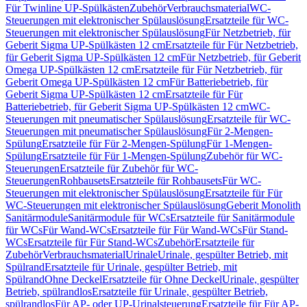
Für Twinline UP-Spülkästen
Zubehör
Verbrauchsmaterial
WC-
Steuerungen mit elektronischer Spülauslösung
Ersatzteile für WC-
Steuerungen mit elektronischer Spülauslösung
Für Netzbetrieb, für
Geberit Sigma UP-Spülkästen 12 cm
Ersatzteile für Für Netzbetrieb,
für Geberit Sigma UP-Spülkästen 12 cm
Für Netzbetrieb, für Geberit
Omega UP-Spülkästen 12 cm
Ersatzteile für Für Netzbetrieb, für
Geberit Omega UP-Spülkästen 12 cm
Für Batteriebetrieb, für
Geberit Sigma UP-Spülkästen 12 cm
Ersatzteile für Für
Batteriebetrieb, für Geberit Sigma UP-Spülkästen 12 cm
WC-
Steuerungen mit pneumatischer Spülauslösung
Ersatzteile für WC-
Steuerungen mit pneumatischer Spülauslösung
Für 2-Mengen-
Spülung
Ersatzteile für Für 2-Mengen-Spülung
Für 1-Mengen-
Spülung
Ersatzteile für Für 1-Mengen-Spülung
Zubehör für WC-
Steuerungen
Ersatzteile für Zubehör für WC-
Steuerungen
Rohbausets
Ersatzteile für Rohbausets
Für WC-
Steuerungen mit elektronischer Spülauslösung
Ersatzteile für Für
WC-Steuerungen mit elektronischer Spülauslösung
Geberit Monolith
Sanitärmodule
Sanitärmodule für WCs
Ersatzteile für Sanitärmodule
für WCs
Für Wand-WCs
Ersatzteile für Für Wand-WCs
Für Stand-
WCs
Ersatzteile für Für Stand-WCs
Zubehör
Ersatzteile für
Zubehör
Verbrauchsmaterial
Urinale
Urinale, gespülter Betrieb, mit
Spülrand
Ersatzteile für Urinale, gespülter Betrieb, mit
Spülrand
Ohne Deckel
Ersatzteile für Ohne Deckel
Urinale, gespülter
Betrieb, spülrandlos
Ersatzteile für Urinale, gespülter Betrieb,
spülrandlos
Für AP- oder UP-Urinalsteuerung
Ersatzteile für Für AP-