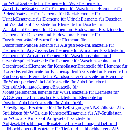
für WCs
Ersatzteile für Elemente für WCs
Elemente für
Waschtische
Ersatzteile für Elemente für Waschtische
Elemente für
Bidets
Ersatzteile für Elemente für Bidets
Elemente für
Urinale
Ersatzteile für Elemente für Urinale
Elemente für Duschen
mit Wandablauf
Ersatzteile für Elemente für Duschen mit
Wandablauf
Elemente für Duschen und Badewannen
Ersatzteile für
Elemente für Duschen und Badewannen
Elemente für
Duschtrennwände
Ersatzteile für Elemente für
Duschtrennwände
Elemente für Ausgussbecken
Ersatzteile für
Elemente für Ausgussbecken
Elemente für Armaturen
Ersatzteile für
Elemente für Armaturen
Elemente für Waschmaschinen und
Geschirrspüler
Ersatzteile für Elemente für Waschmaschinen und
Geschirrspüler
Elemente für Konsollasten
Ersatzteile für Elemente für
Konsollasten
Elemente für Küchenspülen
Ersatzteile für Elemente für
Küchenspülen
Elemente für Wandspeicher
Ersatzteile für Elemente
für Wandspeicher
Zubehör
Ersatzteile für Zubehör
Geberit
Kombifix
Montageelemente
Ersatzteile für
Montageelemente
Elemente für WCs
Ersatzteile für Elemente für
WCs
Elemente für Duschen
Ersatzteile für Elemente für
Duschen
Zubehör
Ersatzteile für Zubehör
Für
Befestigungen
Ersatzteile für Für Befestigungen
AP-Spülkästen
AP-
Spülkästen für WCs, aus Kunststoff
Ersatzteile für AP-Spülkästen
für WCs, aus Kunststoff
Aufgesetzt
Ersatzteile für
Aufgesetzt
Hochhängend
Ersatzteile für Hochhängend
Tief- und
halbhochhängend
Ersatzteile für Tief- und halbhochhängend
AP-