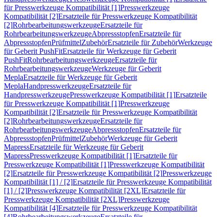
für Presswerkzeuge Kompatibilität [1]
Presswerkzeuge
Kompatibilität [2]
Ersatzteile für Presswerkzeuge Kompatibilität
[2]
Rohrbearbeitungswerkzeuge
Ersatzteile für
Rohrbearbeitungswerkzeuge
Abpressstopfen
Ersatzteile für
Abpressstopfen
Prüfmittel
Zubehör
Ersatzteile für Zubehör
Werkzeuge
für Geberit PushFit
Ersatzteile für Werkzeuge für Geberit
PushFit
Rohrbearbeitungswerkzeuge
Ersatzteile für
Rohrbearbeitungswerkzeuge
Werkzeuge für Geberit
Mepla
Ersatzteile für Werkzeuge für Geberit
Mepla
Handpresswerkzeuge
Ersatzteile für
Handpresswerkzeuge
Presswerkzeuge Kompatibilität [1]
Ersatzteile
für Presswerkzeuge Kompatibilität [1]
Presswerkzeuge
Kompatibilität [2]
Ersatzteile für Presswerkzeuge Kompatibilität
[2]
Rohrbearbeitungswerkzeuge
Ersatzteile für
Rohrbearbeitungswerkzeuge
Abpressstopfen
Ersatzteile für
Abpressstopfen
Prüfmittel
Zubehör
Werkzeuge für Geberit
Mapress
Ersatzteile für Werkzeuge für Geberit
Mapress
Presswerkzeuge Kompatibilität [1]
Ersatzteile für
Presswerkzeuge Kompatibilität [1]
Presswerkzeuge Kompatibilität
[2]
Ersatzteile für Presswerkzeuge Kompatibilität [2]
Presswerkzeuge
Kompatibilität [1] / [2]
Ersatzteile für Presswerkzeuge Kompatibilität
[1] / [2]
Presswerkzeuge Kompatibilität [2XL]
Ersatzteile für
Presswerkzeuge Kompatibilität [2XL]
Presswerkzeuge
Kompatibilität [4]
Ersatzteile für Presswerkzeuge Kompatibilität
[4]
Rohrbearbeitungswerkzeuge
Ersatzteile für